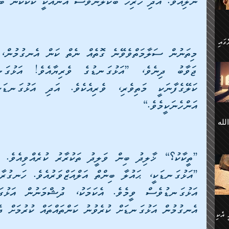
ނުލިއެވެ. އަދި ހުރިހާ ބޭކަލުންވެސް އޭނާއަކީ ކާކުކަން ބ
 ގޮތް
ާގެ
ަ
ހެން
ތަށް
 تَرَ
هُ
َةࣰ
އަންހެނަކީމެވެ.]
لُهَا
ی
لله
ީފު
هيم
ނގަޅު
އެކު
ް
؛
ުމަރު
މާއި،
ކަން
ިއެވެ:
ދާނ
الله
ު
އެނގުމުން އަޅުގަނޑަށް ކުރެވުނު ކަންތައްތައް ކުރުމަށް ދެ
ް
 އެކި
ުމަރު