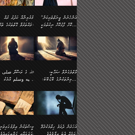
وسلم ކަމަނާއަށް އެކަމަށް
ޝަހުވަތްތައް ނަގައިގަންނަ
މާހައުލުގައި އުޅޭ ފިރިހެނުން،
އުފާކޮށްދިނުމަށެވެ. ފިރިމިހ
(61ހ) އެކަމަނާއަށް
ޢަހްދު ހިއްޕެވީހެވެ. ކަމަނާ
ވަޒަންކުރަން ބުއްދިއަށް
ޅިޔަނުންނާ އެކި ގޮތްގޮތުން
ގާތުން އެހެން އަހައިފިނަމ
(ރަނގަޅު ސީދާ ގޮތުން)
ކުޅަދާނަނުވެއެވެ.
ލިޔުއްވިކަމަށް ރިވާކުރެވެއެވެ:
”އަންހެނުން ޒީނަތްތެރިކަން
މުއުމިނާއާ ކަދުރު ރުއް
އެއްގޮތްވެ، އަދި އެހެން
ބުނާނީ ތިމަންނާގެ
ފޭވެއްޖެއެވެ! ފޭވެއްޖެއެވެ!
ނަފްސުތަކުގައިވާ ކޮންމެ
ހާމަކޮށް ފާޅުކޮށް ނިކުތުމަކީ
ވައްތަރުވާ ގޮތްތަކުގެ ތެރޭގައި:
ގޮތްތަކުން ނުރައްކާ
އަނބިމީހާއާއި ޢާއިލާގެ
ރަށްތަކަށް ދަތުރުފަތުރުކޮށް،
ޠަބީޢަތަކުންވެސް، އެތައް
އިތުރުވެއެވެ. އެ ދެމީހުންގެ
ބޭނުންތައް ފުއްދާ
އެކަކަށްވުރެ ގިނަ މީހުން އޭގައި
ކުރިއަށް ނިކުމެއުޅުން
ބައިވަރު ޝަހުވަތްތައް
ތިބާގެ އަންހެން ދަރިފުޅު
🌴 ﷲ ތަޢާލާ
މެދުގައި އެއ
ޚަރަދުކުރުމަށެވެ. އަދި ފިރި
ހިއްސާވާ ފާފައެކެވެ.
އެކަލޭގެފާނު ކަމަނާއަށް
އެނަފްސު ބަލައިގަންނަ ގޮ
ޢައުރަނިވާނުކޮށް، ނުވަތަ ޒީނަތް
ވަޙީކުރެއްވިއެވެ: ( أَلَمۡ
ދަރިފުޅު
ނަހީކުރެއްވިކަމެއް
އަސަރުކުރެއެވެ. އެގޮތުން
ހާމަކޮށްގެން ނިކުންނަހިނދު
كَیۡفَ ضَرَبَ ٱللَّ
ނޭނގޭހެއްޔެވެ!؟ ފަހެ ދީނުގެ
ނަފްސަކީ މަތިވެ
އޭގެ ހިއްސާއެއް ތިބާއަށްވެއެވެ.
مَثَلࣰا كَلِمَةࣰ طَیِّب
ތަނބު އަރިއަޅައިފިނަމަ
ބޮޑުވެގަންނަން ބޭނުންވާ
އަދި ފިތުނަވެރިވާ ކޮންމެ
كَشَجَرَةࣲ طَیِّبَةٍ أَصۡ
އަންހެނުން މެދުވެރިކޮށް އެ
ނަފްސެއްނަމަ؛
ޒުވާނެއް، އަދި އެއަންހެނާއާ
ثَابِتࣱ وَفَرۡعُهَا فِ
މާތްވެގެންވާ ޞަޙާބީ،
ﷲ ގެ ރަސޫލާ صلى ا
ޘާބިތެއް ނުކުރެވޭނެއެވެ! އަދި
މީސްތަކުންގެ މަދަޙަ ތަޢުރ
ދިމާލަށް ބެލުން އަމާޒުކުރާ
ٱلسَّمَاۤءِ ) (إبرا
މުއުމިންތަކުންގެ ބޮޑުބޭބެ:
عليه وسلم އާއެކު
އޭގައި ބާގަނޑެއް ހެދިއްޖެނަމަ
ބަލައިގަތުން މަދުކުރަން
ކޮންމެ ޒުވާނެއްގެ ފާފަ، އެ
: ٢٤) "اللّه ހެޔޮ ރަ
އަންހެނުންނަކަށް އެ ފޫބައްދާ
ޖެހެއެވެ. އެއީ އެ ޠަބީޢަތާ
މުޢާވިޔާ ބްނު އަބީ ސުފްޔާނު
މުޢާވިޔާގެ ނޭފަތްޕުޅަށް ވަތ
ހިއްސާގައި ހިމެނެއެވެ. އެހެނީ
ކަލިމައެއްގެ މިސާލު، ހެޔޮ
ﷲ ގެ ރަސޫލާ صلى الله
💧އިބްނުލް މުބާރަކު
އިޞްލާޙެއް ނުކުރެވޭނެއެވެ!
މަދަޙަޘަނާ ލިބުމުން
(60ހ):
ހިރަފުސް ވެލިކޮޅެއްވެސް ޢ
އެއީ ތިބާގެ އަންހެން
ރަނގަޅު ގަހެއް ފަދައިން
عليه وسلم ގެ
(181ހ) އާ
އަންހެނުންގެ ޖިހާދަ
ހެއްލުންތެރިކަމާއި، ބޮޑާކަ
ބްނު ޢަބްދުލް ޢަޒީޒަށްވުރެ
ދަރިފުޅެވެ. އަދި އެދަރިފުޅު
ޖައްސަވަނީ ކޮންފަދައަކުން
ޞަޙާބީންނާމެދު
އެސުވާލުކުރެވުމުން ވިދާޅުވ
ނަފްސުގެ ޢައިބުތައް ހަނ
ނިވާކޮށް ފަރުދާކުރަން
ތިބާއަށް ނުފެނޭހެއްޔެވެ؟
ހެޔޮވެ މާތްވެގެންވެއެވެ!“
އަހުލުއްސުންނާގެ ޢަޤީދާއާ
”ﷲ ގެ ރަސޫލާ صلى 
ތިބާއަށްވަނީ އަމުރުވެވިގެންނެވެ.
އެގަހުގެ މައިގަނޑާއި ބުޑ
ޚިލާފުވުމުގެ ކޮޅުމަތި، އަދި
عليه وسلم އާއެކު
ތިބާ އެހެން ކަންތައް
ރަނގަޅަށް ބިމުގައި ހަރުލާ
އެތެރޭގައި ފޮރުވައިގެން އޮތް
މުޢާވިޔާގެ ނޭފަތްޕުޅަށް ވަތ
އަހަރެން ދެރަވެ ހިތާމަކުރެވޭ
މީސްތަކުން ޢިލްމުގައިވަނީ
ނުކޮށްފިނަމަ ތިބާ
ސާބިތުވެފައިވެއެވެ. އަދި
ނުބައި ފާސިދު ޢަޤީދާ ފާޅުވަނީ
ހިރަފުސް ވެލިކޮޅެއްވެސް ޢ
ކަމެއް އެބަ ދިމާވެއެވެ.
ދަރަޖައާއި ފަންތީގައިއެވެ.
ފާފަވެރިވާނެއެވެ. އަދި ތިބާގެ
އެގަހުގެ ގޮފިތައް މައްޗަށް