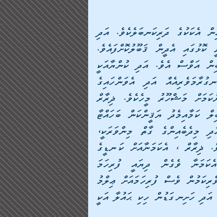
ޙައުލާ އަކީ، ބަނީ އަސަދު ވަންހައިގެ ބޮޑުންގެ ތެރެއިން އެކަކުގެ ދަރިކަނބަލެކެވެ. އަދި 
އެކަމަނާގެ ޢާއިލާ ވަނީ އިސްލާމް ދީނުގެ އެންމެ ކުރީ ކޮޅުގައި އެދީން ޤަބޫލުކޮށްފައެވެ. 
އެކަމަނާގެ ބައްޕަގެ ނަމަކީ މާލިކް ނޫންނަމަ ޠާރިޤް ބިން އަވްސް އެވެ. އަދި ކުންޔާއަކީ 
އަލް-އަޒްވަރުއެވެ. އެކަމަނާގެ ބޭބެ، ޛިރާރް އަކީ ހަނގުރާމަވެރިއެއް އަދި އެވަންހައިގެ 
ޅެންވެރިޔާވެސް މެއެވެ. އަދި އޭނާއަކީ ވިސްނުން ތޫނުކަމަށް މަޝްހޫރު މީހެކެވެ. ޛިރާރް 
އޭނާގެ ކޮއްކޮ، ޙައުލާ ދެކެ ވާލޯތްބާއި އެކަމަނާގެ ޤާބިލް ކަމާއިމެދު ޔަޤީންކަން ބަހައްޓާ 
މިންވަރަކީ ޢަޖައިބު ކުރުވަނިވި ފަދަ މިންވަރެކެވެ. އަދި މިދެބެއިންގެ ގާތް މިންވަރަކީ، 
ޛިރާރް ދާ ކޮންމެ ތަނަކަށް އެކަމަނާ އޭނާއާއިއެކު ވުމެވެ. ޛިރާރް ، އެކަމަނާއަށް ކަނޑީގެ 
ހުރިހާ އުކުޅުތައް ދަސްކޮށްދިނެވެ. އެހެން ކަމުން އެކަމަނާ ވެގެން ދިޔައީ ފުރިހަމަ 
ހަނގުރާމަވެރިއަކަށެވެ. މީގެ އިތުރުން ޙައުލާ ވަނީ ޅެންވެރިކަމުން ވެސް ފުރިހަމައަށް ޢިލްމު 
ލިބިވަޑައިގެންފައެވެ. ހަމުގެ ކުލަ ކަޅު، އިސްކޮޅުން ދިގު އަދި ހަށިނގަޑުން ހިކި ޙައުލާ އަކީ 
     