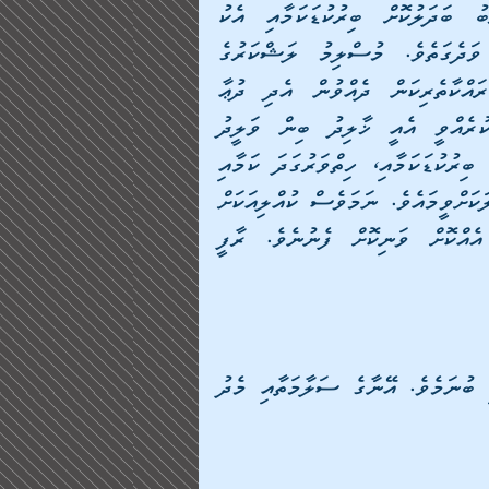
ލޭއޮހޮރިގެންވާ ޙާލުއެވެ. އޭނާ އަނެއްކާވެސް މިސްރާބު ބަދަލުކޮށް ބިރުކުޑަކަމާއި އެކު 
ދުޝްމަނުންގެ ލަޝްކަރުގެ ތެރެއަށް އެތަކެއް ފަހަރު ވަދެގަތެވެ. މުސްލިމު ލަޝްކަރުގެ 
އެންމެން ތިބީ އޭނާއާއި މެދު ކަންބޮޑުވެ އޭނާއަށް ރައްކާތެރިކަން ދެއްވުން އެދި ދުޢާ 
ކުރުމުގައެވެ. ރާފީ އާއި އެހެނިހެން ބޭކަލުންވެސް ހީކުރެއްވީ އެއީ ޚާލިދު ބިން ވަލީދު 
ކަމުގައެވެ. އެހެނީ ޚާލިދު ބިން ވަލީދަކީ، އެކަލޭގެފާނުގެ ބިރުކުޑަކަމާއި، ހިތްވަރުގަދަ ކަމާއި 
އަދި ކުޅަދާނަ ހަނގުރާމައިގެ އުކުޅުތަކަށް މަޝްހޫރު ބޭކަލަކަށްވީމައެވެ. ނަމަވެސް ކުއްލިއަކަށް 
ޚާލިދު ބިން ވަލީދު އެހެން ހަނގުރާމަވެރިންތަކަކާއި އެއްކޮށް ވަނިކޮށް ފެނުނެވެ. ރާފީ 
[އެއީ ކޮން ހަނގުރާމަވެރިއެއް ހެއްޔެވެ؟ ﷲ އަށްޓަކައި ބުނަމެވެ. އޭނާގެ ސަލާމަތާއި މެދު 