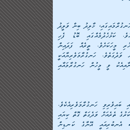
[އަޖްނާދިންގެ ބައިތް ލައިހާން ކިޔުނު ތަނުގައި ހިނގި ހަނގުރާމައިގައި، ޚާލިދު ބިން ވަލީދު 
ހަނގުރާމަވެރިއަކާއި ދިމާލަން ބައްލަވަން ހުންނެވިއެވެ. ކަޅުހެދުމެއްގައި ބޮޑު ފެހި 
ފޮތިގަނޑަކުން އުނަގަނޑާއި މޭމަތި ފޮރުވައިގެން ހުރި މީހަކަށެވެ. ތީރެއް ފަދައިން 
އެހަނގުރާމަ ވެރިޔާ ރޯމަނުންގެ ލަޝްކަރުގެ ތެރެއަށް ވަދެގަތެވެ. ހަނގުރާމަވެރިޔާއަކީ 
ކާކުކަން ނޭނގި، ޚާލިދު ބިން ވަލީދާއި، އެކަލޭގެފާނާއިއެކު ވީ މީހުން ހަނގުރާމައާއި 
ރާފީ ބިން އުމޭރާ އަލް-ޠާއިމް އަކީ މިހަނގުރާމައިގައި ބައިވެރިވި ހަނގުރާމަވެރިއެކެވެ. 
މިކަލޭގެފާނުވެސް، އެހަނގުރާމަވެރިޔާ، ރޯމަނުންގެ ލަޝްކަރުގެ ތެރެއަށް ވަދެގަތް ގޮތް ކިޔައި 
ދެއްވިއެވެ. އެބޭކަލުންގެ ތެރެއިން ގެއްލިގެން ގޮސް އެނބުރިއައީ އޭނާގެ ކަނޑިން 