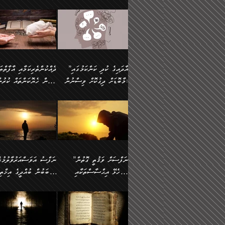
މައްޗަށް ސީދާވިހިނދު، ހެދުން
އެއީ (ޙަޤީޤަތުގައި) އެ
ޠަބީޢަތަށް އަސަރުކުރުން:
ދެން ކޮން އެއްޗެއްތޯއެވެ؟“
ނައްތާލައެވެ. އަނެއްކޮޅުން
🔅 ބަކްރު ބްނު ޢަބްދި ﷲ
ނަފްސަށް ހުށަހެޅިގެން އަ
ބޮނޑިކޮށްލައްވާފައި، އުޑާއި
ދެކަންތަކުގެ ދ
ވިދާޅުވިއެވެ: ”ރިވެތި ރަނގަޅު
އެމީހަކުގެ މޫނުމަތި ރީތިވެ
އަލްމުޒަނީ (108ހ)
އެކި ވައްތަރުގެ އިޙްސާސްތ
ދިމާލަށް އިސްތަށިފުޅު
އަދަބެކެވެ.“ ދެންނެވުނެވެ:
އެކަމަކު ވިސްނުން ކޮށި
ކިޔާދެއްވިއެވެ: ”އަހަރެން
ބާރުމިން ހުރި މިންވަރަކުނ
”އެކަން ނެތްނަމަ ދެން
ވެއްޖެނަމަ, އޭނާގެ ނަފްސ
އެއްފަހަރަކު ގެއިން
އިންސާނާގެ ޠަބީޢަތަށް
ކޮންކަމެއްތޯއެވެ؟“
އުނިކަމާހުރެ މޫނުމަތީގެ ހު
ނިކުމެގެންދަނިކޮށް އެއްޗެހި
އަސަރުކުރެއެވެ... ދެން
ވިދާޅުވިއެވެ: ”އޭނާ
ރީތިކަން ދާހުއްޓެވެ.
އުފުލުމުގެ މަސައްކަތްކުރާ މީހަކާ
އެއަށްފަހު އެ ޠަބީޢަތުން
”އާދައިގެ ކުދި ކަންކަމުގައި
މަޝްވަރާއަށް އަހާނޭ ރަނގަޅު
އެހެންކަމުން ވިސްނުންތެރ
ދިމާވިއެވެ. އޭނާގެ ސާމާނު އޭރު
ބުއްދިއަށް އަސަރުކުރެއެވެ.
މާބޮޑަށް ދިގުކޮށް ވިސްނުން:
ބިރުން ހެޔޮކަންތައް ކުރުނ
ޞާލިޙު އަޚެކެވެ.“
މީހާގެ އަތުގައި އެއްޗެއް
އުފުލަމުންދިޔައެވެ. އޭރު އޭނާ
މިއަސަރުކުރުމުގެ އަޞްލުގެ
ދެންނެވުނެވެ: ”އެގޮތަށް
ނެތަސް ކަންބޮޑުވެ
ދޫކޮށްލުމުގެ ބާބު ބަޔާންކުރުން:
ކިޔަމުންދިޔައެވެ: «الْحَمْدُ
ފެށުން އައި ގޮތަކީ:
އެކަމެއްގައި އެހާ ދިގުކޮށް
🌴 އިބްނުލް ޖައުޒީ
ނެތްނަމަ ދެން
ހިތާމަކުރުމެއް ނެތެވެ. އެހ
لِله، أسْتَغْفِرُ الله»
ޞައްޙަކޮށްވާ ޠަބީޢަތެއް
ވިސްނުން ޙައްޤުނުވާ
(597ހ) ވިދާޅުވިއެވެ:
ކޮންކަމެއްތޯއެވެ؟“
ބުއްދިވެރިޔާއަށް ތަނ
އެވެ. އެއަށްވުރެ އިތުރަށް
ބަދަލުކޮށްލާ ގޮތަށް އައި
ކަންކަމުގައި މާބޮޑަށް
”ދެއްކުންތެރިކަމާއި އާފާތްތ
ވިދާޅުވިއެވެ: ”ދިގުކޮށް
އެއްޗެއް ނުކިޔައެވެ. ދެން އޭނާ
ލޯބިވާކަހަލަ އިޙްސާސެކެވެ
ވިސްނުމަކީ ބައްޔެކެވެ.
ބިރުން ހެޔޮކަންތައް ކުރުނ
ވަކިތަނަކަށް ދިޔައެވެ. ދެން
ދެން އެ ޠަބީޢަތުން ބުއްދި
ފަހަރެއްގައި މިހެންވަނީ
ދޫކޮށްލުމުގެ ބާބު ބަޔާންކ
އޭނާގެ ބުރަކަށީގައި ހުރި
އަސަރުކުރީއެވެ. ޝަރީޢަތުގ
މުހިއްމު ކަންކަމާއި އަދި
ދަންނާށެވެ! މީސްތަކުންގެ
”ނަފްސަށް ވަޤުތީ ގޮތުން
ސާމާނުތައް ބަހައްޓަންދެން
ލޯބިވެވޭކަހަލަ އިޙްސާސްތަ
މުހިއްމު ނޫންކަންކަމާމެދުވެސް
ތެރޭގައި، ދެއްކުންތެރިއަކަށ
ހުށަހެޅޭ އިޙްސާސްތަކާއި
ސަބަބުން ބުއްދީގެ އިޚްތިޔ
އަހަރެން ހުރީމެވެ. ދެން
ގެނައުން މަނައެއް ނުކުރެއ
މާބޮޑަށް ސަމާލުވެގެން
ވެދާނޭކަމަށް ބިރުން ހެޔޮ
ބުނެފީމެވެ: "މި ނޫން އެއްޗެއް
މިސާލަކަށް ބެލުމުގެ ލައްޒަ
ޝުޢޫރުތައް:
ކުރާ އަސަރު.
ހުށިޔާރުވެގެން އުޅޭ ބައެއް
ޢަމަލުކުރުން ދޫކޮށްލާ
ނަފްސަށް ބައިވަރު ވަޤުތީ
ބައެއް ނަފްސުތަކުގެ
ކިޔަން ތިބާއަށް ރަނގަޅަށް ނ
އެކަމަކު ޝަރީޢަތުން އެއ
ނަފްސުތަކުގެ ސަބަބުން
މީހުންވެއެވެ. އެއީ ގޯހެކެވ
ޞިފަތަކާއި އިޙްސާސްތައް
ޠަބީޢަތުގައި
ބުއްދިއަށް ކުރާ
އަދި ޝައިޠާނާއަށް ވެވޭ
ލިބިގެންވެއެވެ. އެއީ
އަވަސްއަރުވާލުންވެއެވެ. ދ
އަސަރުންކަމުގައި ވެދާނެއެވެ.
އެއްބަސްވުމެކެވެ. އެކަމަކު
ނަފްސުގައި ހިފެހެއްޓިގެންވާ
ކުޑަ ވަޤުތުކޮޅެއްގެ ތެރޭގައ