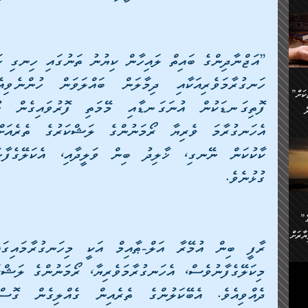
ންނަ
،
ަކުގެ
ް
ުގެ
ރި
”ދެއްކުންތެރިކަމާއި އާފާތްތަކަށް
ި
..
ް
ެނީ
ަކަށް
ގުޅުނެވެ.
.
ް
އަށް
ުރުން:
ައި
”ނަފްސު އަވަސްއަރުވާލުމުގެ
އް
ް
ާރަށް
ެވެ.
ތެވެ.
ެ.
ެން
ި