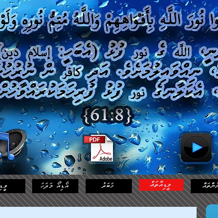
މީޑިއާތައް
ުންތައް
ޚަބަރު
އޯޑިއޯ މަދަހަ
ވީޑި