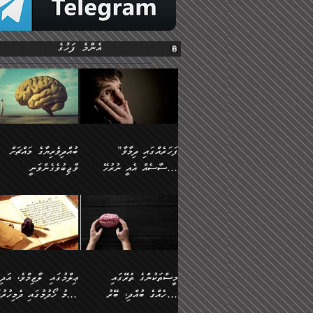
އެންމެ ފަހުގެ
”ފަހަރެއްގައި ދިމާވާ
ބުއްދިވެރިޔާގެ މައްޗަށް
އިޙްސާސެއް އެއީ ނުރުހޭ
ވާޖިބުވެގެންވަނީ
އިޙްސާސަކަށްވެދާނެއެވެ.
”ފަހަރެއްގައި ދިމާވާ
⭐ އިބްނު ޙިއްބާނު
މިސާލަކަށް ކަމަކާމެދު
އިޙްސާސެއް އެއީ ނުރުހޭ
(354ހ) ވިދާޅުވިއެވެ:
ބިރުގަތުމެވެ.
އިޙްސާސަކަށްވެދާނެއެވެ.
”ބުއްދިވެރިޔާގެ މައްޗަށް
މިސާލަކަށް ކަމަކާމެދު
ވާޖިބުވެގެންވަނީ: މި ދުނި
ބިރުގަތުމެވެ. ދެން އެއިޙްސާސް
ކަންކަމުން އޭނާގެ ޢިލްމު
ވަރުގަދަވެގެންވާނަމަ؛
ގަޑުބަޑުކޮށްލާނޭ ކަންކަމުނ
މީސްތަކުންގެ ތެރޭގައި
ޢިލްމުގައި ލާޒިމްވެ، އަދި
އެކަމަކާމެދު ނަފުރަތްތެރިވެ،
އެއްކިބާވުމެވެ. އެއީ އޭނާއ
އެމީހެއްގެ ބުއްދި، ބޭރު
ޢިލްމު ހޯދުމުގައި ދެމިހުރުމ
އަދި އެކަންކުރި މީހަކަށްވެސް
ކުޅަދާނަވީ ވަރަކަށް
ފެންޑާގައި ބާއްވާފައި އޮންނަ
ހިތްވަރުދިނުން ބަޔާންކުރުން: