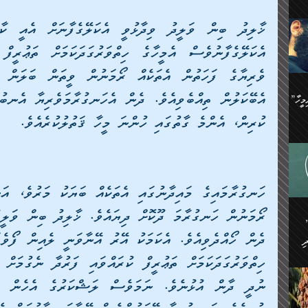
ިޝާމު ބްނު އިސްމާޢީލު
އް
:
އަކީ
ް
ައި
ެއިން
މީހަކު
”އޭ އުޚްތާއެވެ! ތިބާގެ ފިރިމީހާ
،
ކުރިން، އެންމެ ގާތުގައި ހުންނަ މީހާ ޤަތުލުކުރެއ
ެން
ވެ.
ެ
ައާއި،
 ތަޖ
ެސް
ިހާ
ް
އިސާ
އޭނާ
ި
 ހަރުލާފައި ހުރި
ި
ރަށް
ެން
ެންގެ
ެއިން
ގ