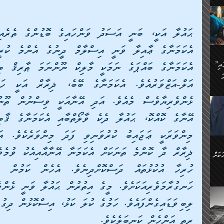
ަމަށް
🔥އިބްނު ޙިއްބާނު (354ހ)
ެ.
ުން
ން:
ައިން
”މީހުން ފެނުމުން އަޅުކަމުގައި
ަކު
ަ
ް
ް
🔥އިބްނުލް ޖައުޒީ (597ހ)
ްމު
 އުޅެ
ުމުން
ެ.
ިވުން
ކުން
ަ
ުކޮށް
ން:
ކަށް
ް
ީހުން
ކޮޅުން
ަރު
ވެ.
ރީތި އަންހެން ކަނބަލެކެވެ.                  