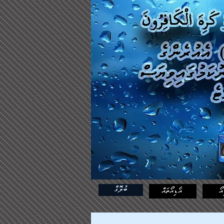
ބުލޮގް
އޯ
އޯޑިއޯތައް