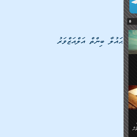
ޙައުލާ ބިންތް އަލްއަޒްވަރު
ޔޭގެ
ް
ަށް
ަށް