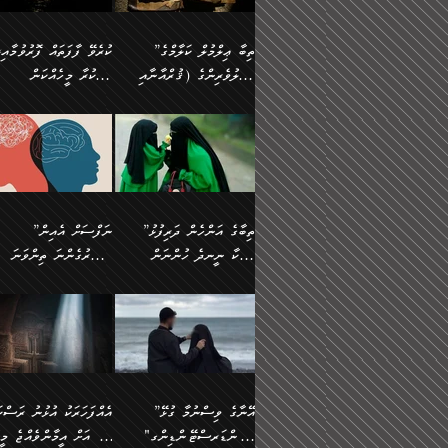
އެފަދަ ކަންކަމާމެދު ވިސްނާ
އޭގައި އަހަރުމެން ތަފްޞީލ
ލާޒިމް ޠަބީޢަތުގެ ތެރޭގައިވާ
ބުއްދި ލައްވާ ނުރައްކާތެރި
ފިކުރުކުރުން މާބޮޑަށް
ބުނަމެވެ. ހެޔޮކަންތައް
ކަންކަމެއް ނޫނެވެ. ނަމަވެސް
ޤަރާރުތައް ނިންމާ،
”ތިބާ ޢިލްމުލް ކަލާމްގެ
ކުރެވޭ ފާފަތައް ފޮރުވުމާއި،
ދިގުލައިފިނަމަ, ފުރިހަމަ ކުރުން
ބެހިގެންދަނީ: 🔹ސީދާ
އެއީ ހުށަހެޅި ލައިގަންނަ
އިޚްތިޔާރުކުރަން އެނަފްސު
އަހުލުވެރިންގެ (ޤުރްއާނާއި
ފާފަކުރާ މީހެއްކަން
ޙައްޤުވާ ކަންކަން
އެކަމުގައި (ދުނިޔަވީ)
ކަންކަމެވެ. މިސާލަކަށް:
ބޭނުންވެއެވެ. ދެން ނަފްސ
ފުރިހަމަކުރުން މަނާކުރާ
ލައްޒަތެއް ނެތް ކަންކަމެވެ
ސުންނަތް ދޫކޮށް ބުއްދީގެ
މީސްތަކުންނަށް
ހިތާމަޔާއި އުފަލާއި،
އޭގެ އަވަސްއަރުވާލުމާއި،
އަބޫ ޢުމަރު އަޙްމަދު ބްނު
🌴 އިބްނުލް ޖައުޒީ
ކަމެއްކަމުގައި: ރައްކާތެރިކަމުގެ
މިސާލަކަށް ނަމާދާއި، ރޯދަ
ޙުއްޖަތްތަކާއި ވިސްނުންތައް
އެނގިގެންވުމަށް
ކަންބޮޑުވުމާއި
އަނެއްކޮޅުން ބުއްދި
މުޙައްމަދު އަލްމާލިކީ
(597ހ) ވިދާޅުވިއެވެ:
ފިޔަވަޅުތައް އެޅުމާއި،
ޙައްޖާއި، ހަ
ބޭނުންކޮށްގެން ދީނުގެ
ނުރުހުންވުމާއި، މީސްތަކުނ
ހިތްފަސޭހަވުމާއި،
މަޝްޣޫލުކޮށްލާފަދަ އެހެރަ
(429ހ)، ބަޣުދާދުން
”ކުރެވޭ ފާފަތައް ފޮރުވުމާއ
ދިމާވެދާނޭ ގޮތ
ބިރުވެރިކަމާއި އަމާންކަމުގެ
އިޙްސާސްތަކާއި ޝުޢޫރުތައ
ކަންކަމުގައި ވާހަކަދައްކާ
އޭނާ ނުބައިކޮށްފައި
ޤައިރަވާނުގެ ރަށަށް އައިހިނދު
ފާފަކުރާ މީހެއްކަން
އިޙްސާސާއި، މޮޅިވެރިކަމާއި
ޖަމަޢަވެއްޖެނަމަ, އެހިނދު
މީހުންގެ) މަޖްލިސްތަކަށް
އެއްޗެހިކިޔުމަށް ނުރުހުންވ
އަބޫ މުޙައްމަދު އިބްނު އަބީ
މީސްތަކުންނަށް
ހިތްހަމަޖެހުމާއި އެނޫންވެސް
ނުބައި ރައުޔު، އަދި ފަހުނ
ޒައިދު އަލްޤައިރަވާނީ
އެނގިގެންވުމަށް
ޙާޒިރުވިންހެއްޔެވެ؟“
ހުއްދަވެގެންވާކަން
”ތިބާގެ އަންހެން ދަރިފުޅު
”ނަފްސަށް އެއިން
ގިނަ ކަންކަމެވެ. މި
ހިތާމަކުރާނޭ ކަންކަން ބުއ
(386ހ) އެކަލޭގެފާނާ
ނުރުހުންވުމާއި، މީސްތަކުނ
ބަޔާންކުރުން:
މީހަކާ ނީނދެ ހުންނަން
އަސަރުގެންނަ ތިންވަނަ
ޞިފަތަކުން ކަމެއް ނަފްސުގައި
އިޚްތިޔާރުކުރެއެވެ. އަދި
ވާހަކަދައްކަވަމުން
އޭނާ ނުބައިކޮށްފައި
އަބަދުމެ ހަރުލައިގެން ދާއިމަކަށް
ފަހަރެއްގައި އެފަދަ ބުއްދިއ
ހިތްވަރުދިނުމާމެދު ތިބާ
ބާވަތަކީ: ނަފްސަށް ހުށަހެ
އެއްސެވިއެވެ: ”ތިބާ ޢިލްމުލް
އެއްޗެހިކިޔުމަށް ނުރުހުންވ
އެގޮތަށް ތިމަންނާ ހިތްވަރުދެނީ
އެގޮތުން ނަފްސުގެ ޠަބީޢަތ
ނުހުރެއެވެ. އެކަމަކު އެކަންކަން
ބަލިކަށިވެ ގަމާރުވެ
ހުށިޔާރުވެ ޚަބަރުދާރުވާށެވެ!
ކަންކަމެވެ. (ޝުޢޫރުތަކާއި
ކަލާމްގެ އަހުލުވެރިންގެ
ހުއްދަވެގެންވާކަން
ކިހިނެއްހެއްޔެވެ؟ އެކަމަށް
ލޯބިވުމާއި ނުރުހުންވުމާއި،
ލައިގަނެފައި އަނެއްކާ ފިލ
ކޮސްވެގެންވާ ކަމަށް ތުހުމަ
އިޙްސާސްތަކެވެ.)
(ޤުރްއާނާއި ސުންނަތް ދޫކޮށް
ބަޔާންކުރުން: ކުރެވޭ ނުބަ
ހިތްވަރުދޭން ބޭނުންކުރާ
އުފާވުމާއި ދެރަވުންވެއެވެ.
ބުއްދީގެ ޙުއްޖަތްތަކާއި
ކަންތައް ފޮރުވާ ވަންހަނާކު
ފެތުރިގެންވާ ފަސް ގޮތެއް
ނަފްސުތަކުގައިވާ ޠަބީޢީ
ވިސްނުންތައް ބޭނުންކޮށްގެން
ދެއްކުންތެރިކަމެއްކަމުގައި 
އަހަރެން ތިބާއަށް ކިޔާދޭނަމެވެ.
ޞިފަތަކެކެވެ. ނަމަވެސް
ދީނުގެ ކަންކަމުގައި ވާހަކަދައްކާ
މީހަކު ހީކޮށްފާނެއެވެ.
ތިބާގެ އަންހެން ދަރިފުޅަށް އަދި
އެކަންކަން އިންސާނާއަށް
”އޭނާގެ ވިސްނުމާ ގުޅޭ
އެއްފަހަރަކު އުޅުނު ރަސްކަ
މީހުންގެ) މަޖްލިސްތަކަށް
އެކަންވަނީ އެހެންނެއް ނޫނ
އެކުއްޖާގެ މުސްތަޤްބަލަށް
ޖެހޭހިނދު އެއީ ވަޤުތީ ގޮތ
"އަންޑަރސްޓޭންޑިންގ"
ﷲ އަށް އީމާންވެއްޖެ މީހ
ޙާޒިރުވިންހެއްޔެވެ؟“ އަބޫ
މަނާވެގެންވާކަމަކީ
އެކަމުގެ ނުރައްކާ
ހުށަހެޅޭ ޞިފަތަކަކަށްވެއެވ