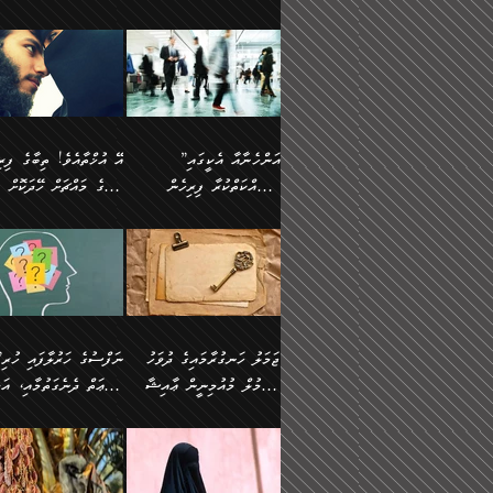
ޢުމަރު ވިދާޅުވިއެވެ:
އިންސާނާއަކީ ވަރަޢަވެރި
އަންހެނަކު ހޯދަން
ތެރެއިން މީހަކު
ނޭނގިހުރެވެސް ތިބާ އެކަމަށް
ދެން އޭގެ ޠަބީޢީ
އޭ އަޚާއެވެ! ތިބާއާ އެއްފަދަ
🌴 ހ
”އާނއެކެވެ. އަހަރެން
މީހެއްކަމުގައި މީހުންނަށް
ވަރުބަލިވެގެން އުޅެއެވެ.
އަތުޖެހިއްޖެނަމަ އެމީހަކު
ވެއްޓިފައި ވެދާނެއެވެ: 1-
މިންގަނޑަށްވުރެ އެޞިފަތަ
ފިރިހެނަކާ މެނުވީ ތިބާގެ
(217ހ) ކިޔާދެއްވިއެވެ
ދެފަހަރަކު ޙާޒިރުވީމެވެ. ދެން
ދައްކަންވެގެން، އަދި އޭނާ
ޞަލީބަށް އެރުވުމަށް
އާމްދަނީ ހޯދަން
ބޭރުވެއްޖެނަމަ, އެހިސާބުނ
ވިސްނުމާ އެއްގޮތްވެ
”އެއްފަހަރަކު އުޅުނު
އެއަށ
ﷲ ދެކެ ބިރުގަންނަ
މަސައްކަތްކުރުމާއި ވަޒީފާ
ބުއްދިއަށް އަސަރުކުރެއެވެ.
އަމުރުކުރަމުން ދިޔައެވެ.
އަންޑަރސްޓޭންޑު
ރަސްކަލަކު، ﷲ އަށް
އަދާކުރުމުގެ ދަރަޖަ ބޮޑުކޮށް
ޠަބީޢީ އާދައިގެ މިން ތެރޭގ
ނުވެވޭނެއެވެ. ދެންފަހެ
އީމާންވެއްޖެ މީހުންގެ ތެރ
މަތިކުރުމެވެ. ޚާއްޞަކޮށް
އެޞިފަތައް ހުރިނަމަ,
އަންހެނާއަށް ބަލާއިރު ތިޔަ
މީހަކު އަތުޖެހިއްޖެނަމަ އެ
”އަންހެނާއާ އެކީގައި
ޑޮކްޓަރީކަމާއި
އެޞިފަތަކަށް އަސަރުކުރުވާ
ދެމީހުންގެ ގުޅުމަކީ އެކަކު
ޞަލީބަށް އެރުވުމަށް
މަސައްކަތްކުރާ ފިރިހެން
ތިބާގެ މައްޗަށް ހޭދަކޮށް
އިންޖިނޭރުކަންފަދަ
އޭގެ މައްޗަށް ޙުކުމްކުރާ
އަނެކަކުގެ ވިސްނުން ފަހުމްވެ
އަމުރުކުރަމުން ދިޔައެވެ. ދ
ވަޒީފާތަކެވެ. އެހެނީ ވަޒީފާ
އެއްޗަކީ ބުއްދިކަމުގައިވެއެ
ވޯރކްމޭޓުންނާއި
ޚަރަދުކުރުމަކީ ޢައިބެއް ނޫނެވެ.
ދޭހަވުމަށްވުރެ މާ މަތީ
ﷲ އަށް އީމާންވާ މީހުންގ
ޅިޔަނުންނާއިމެދު ޙަދީޘްގައި
ހަމަ އެގޮތަށް ތިބާގެ ބައްޕ
އަދާކުރުމުގެ ދަރަޖަ ބޮޑުކޮށް
އެއީ ބުއްދީގައި ޢިލްމާއި،
ކްލާސްމޭޓުންނަކީ މަރެވެ.
ގުޅުމެކެވެ. އެއީ އެކަކު އަނެކަކު
ތެރެއިން މީހަކު ގެނެވި
އައިސްފައިވަނީ އެއީ މަރު
ތިބާގެ ފިރިހެން ދަރިފުޅުވ
މަތިކުރާ ޒުވާން އަންހެނާ
ފުރިހަމަކޮށްދޭ ގުޅުމެކެވެ.
ޞަލީބަށް އެރުވުމަށް
ކަމުގައިއެވެ. އައުލަވީ ޤިޔާސުން
ތިބާއަށް ޚަރަދުކޮށްދިނުން
އެހެންކަމުން، ތިބާގެ
އަމުރުކުރިހިނދު އޭނާއަށް
އެޙަދީޘްގައި: އަންހެނާ ވަޒީފާ
ޢައިބަކަށް ނުވެއެވެ. އެހުރ
ވިސްނުމާއި ޚިޔާލާ އެއްގޮތްވެ
ބުނެވުނެވެ: "ވަޞިއްޔަތެއ
އަދާކުރާ ތަނުގައި އުޅޭ،
އެންމެންވެސް މުދަލާއި ފަ
ވިސްނޭ އަންހެނަކު ހޯދަން
އޮތިއްޔާ ކުރާށެވެ." ދެން 
ފިރިހެނުން ހިމެނެއެވެ. އެއީ
އެއްކުރާ މަޤްޞަދެއްކަމުގައ
ޖަމަލު ހަނގުރާމައިގެ ދުވަހު
”ނަފްސުގެ
ތިބާއަށް ޙާޖަތެއް ނުވެއެވެ.
ބުނެފިއެވެ: "އަހަރެން
އެމީހުންގެ ވޯރކްމޭޓު އަންހެނާގެ
ބަލަނީ ތިބާއެވެ. އެގޮތުން
އުންމުލް މުއުމިނީން ޢާއިޝާ
ޠަބީޢަތް ދެނެގަތުމާއި، އަދ
ތިބާ ޙާޖަތް ޖެހިގެންވަނީ
ވަޞިއްޔަތް ކުރާނީ
ގާތަށް ވަދެއުޅުން ގިނަވެގެންވާ
ބައްޕަގެ ގާތުގައި: "ތިހާވަ
ތިބާގެ ވިސްނުމާއި ޚިޔާލާއެކު
ކޮންކަމަކަށްހެއްޔެވެ. އަހަރ
(57ހ)
ނަފްސުގެ އެދުންވެރިކަން
ފިރިހެނުންނެވެ. ފަހެ އެމީހުންނީ
ބުރަކޮށް މަސައްކަތްކޮށް
”އަންހެނުން ޖިހާދުކުރަން
ނަފްސުގެ ޠަބީޢަތުގެ ހުރި
ތިބާ ބަލައިގަންނަ އަންހެނަކު
ދުނިޔެއަށް ވެއްދުނީ އަހަރ
ނިކުމެވަޑައިގަންނަވަން
ބުއްދިން ވަޒަންކުރުމަށް އ
ޅިޔަނުންނަށްވުރެ އެތައް
ދާއޮހޮރުވަނީ ކީއްވެހޭ"
ޖެހޭނެކަމަށްވާނަމަ ﷲ ގެ
ޞިފަތަކަކީ ކޮބައިކަން
ހޯދުމެވެ. އެހެނ
ލަފައެއް ނެތިއެވެ. އެތަނު
ޤަޞްދުކުރެއްވިހިނދު އުންމުލް
ކުރާ އަސަރު:
ގޮތަކުން ނުރައްކާ ބޮޑު
އަހައިފިނަމަ އޭނާ ބުނާނީ
ރަސޫލާ صلى الله عليه
ނޭނގެނީސް، ނަފްސު
ބައެކެވެ. އެގޮތުން މަސައްކަތު
ތިމަންނާގެ ދަރިން
މުއުމިނީން އުންމު ސަލަމާ