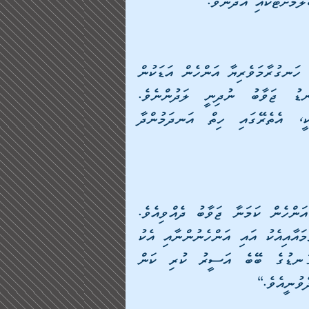
ެލުމަށްޓަކައި އެދުނެވެ.      
މިތަނުން ސަލާމަތްވެވޭނެ ގޮތެއް ނެތް ކަން އެނގުމުން، ހަނގުރާމަވެރިޔާ އަންހެން އަޑަކުން 
ޖަވާބު ދިނެވެ، [އަޅުގަނޑުގެ ވެރިޔާއެވެ! އަޅުގަނޑު ޖަވާބު ނުދިނީ ލަދުންނެވެ. 
ކަލޭގެފާނަކީ މަތިވެރި، ވެރިއެކެވެ. އަދި އަޅުގަނޑަކީ، އެތެރޭގައި ހިތް އަނދަމުންދާ 
[ތީކާކު؟] ޚާލިދު ބިން ވަލީދު ތަކުރާރު ކުރެއްވިއެވެ. އަންހެން ކަމަނާ ޖަވާބު ދެއްވިއެވެ. 
[އަޅުގަނޑަކީ، ޙައުލާ ބިންތް އަލްއަޒްވަރުއެވެ. ހަނގުރާމައާއިއެކު އައި އަންހެނުންނާއި އެކު 
އަޅުގަނޑުވެސް ވީމެވެ. އެކަމަކު، ދުޝްމަނުން އަޅުގަނޑުގެ ބޭބެ އަސީރު ކުރި ކަން 
ވުނީއެވެ.]