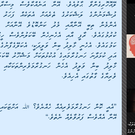
ުކޮށް
ަށް
.
އާއި،
ް
ި،
ް
ން
ުން
ް
ްދިން
ް
ވެރިޔާގެ ގާތުގައި އެހިއެވެ.
ެއް
ޅޭ
ުން
ުގައި
ތުވެ
އި
 މިއީ
ރުމަކީ
ހީކުރާ
އޭނާ އެއްވެސް ފަރުވާލެއް ނެތެވެ.]
ލަކު،
ެވެ.
ުން
ުންގެ
ެ.