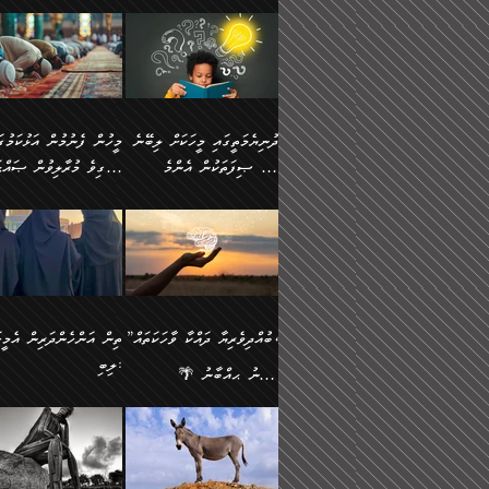
ނަފުރަތުކުރުން
ޢަމަލުކުރުމުގައި ހުންނާނޭކ
💥 ޝުޢުބާ ބްނުލް ޙައްޖާޖު
މީހުންވެއެވެ.
މެދުވެރިކުރުވައެވެ. އެއީ
އޮންނަ ޤަޞްދާ އެކުގައިއެވ
(160ހ) ވިދާޅުވިއެވެ:
ވިދާޅުވިއެވެ: ”ޢިލްމުގައި
ފިޠުރީގޮތުން ޠަބީޢަތް އެކަމަށް
ކޮންމެ ދުއިސައްތަ ޙަދީޘަކ
”މީސްތަކުންގެ ތެރޭގައި
ލާޒިމްވެ، އަދި ޢިލްމު
ލެނބިގެންވިޔަސްމެއެވެ.
ފަސް ޙަދީޘަށް
އެމީހެއްގެ ބުއްދި، ބޭރު
ހޯދުމުގައި ދެމިހުރުމަށް
މިސާލަކަށް އަންހެނާ
ޢަމަލުކުރެވުނަސް، އޭރުން
ފެންޑާގައި ބާއްވާފައި އޮންނަ
ހިތްވަރުދިނުން ބަޔާންކުރު
ފިރިހެނާއަށް ލެނބެއެވެ. ދެން
ޢިލްމުގެ ޒަކާތް އަދާކުރިފަދ
މީހުންވެއެވެ. އަނެއްބަޔަކުގެ
ބުއްދިވެރިޔާގެ މައްޗަށް
ދުނިޔެމަތީގައި މީހަކަށް ލިބޭނެ
ފިރިހެނާއާމެދު ނުރުހުންވެ
އޭނާވެއެވެ. ދެންފަހެ އެމީހ
ބުއްދި އެމީހުންނާ
ވާޖިބުވެގެންވަނީ: އޭނާގެ
ހެޔޮ ޞިފަތަކުން އެންމެ
ހީވާގިވެ މުރާލިވުން ޞައްޙ
ނަފުރަތްތެރިވާ ކަހަލަ ކަމެއް
އެއްކޮށް ޖަމަޢަކުރި ޢިލްމަށ
އެކުގައިވެއެވެ. އަނެއްބަޔަކުގެ
ސިއްރިއްޔާތު އިޞްލާޙުކޮށ
އަންހެނާއަށް ދިމާވެ ވަރުގަދަ
ޢަމަލުކުރަން އެމީހަކު
ފުރަތަމަކަމަކީ ބުއްދިވެރިކަމެވެ.
ކަންކަމާއި ޞައްޙަ ނުވާ
ބުއްދިއެއް ނުވެއެވެ. ދެންފަހެ
ނިމުމަށްފަހު ދެން އެއާ
🪴 އިބްނު ޙިއްބާނު
އިޙްސާސެއް އޭނާއަށް އާދެއެވެ.
ނުކުޅެދުމަކުން އަދި އެ ޢިލ
ކަންކަން ބަޔާންކުރުން:
އެމީހެއްގެ ބުއްދި އެމީހަކާ
ވިއްދައިގެން ޢިލްމު ހޯދަން
(354ހ) ވިދާޅުވިއެވެ:
ވިދާޅުވިއެވެ: ”މީހުން ފެނ
އަދި އެއާއެކު އެއަންހެނ
ޙިފްޡުކޮށް
އެކުގައިވާ މީހަކީ: އެމީހަކު
އަދި އެކަމުގައި ދެމިހުރުމެވ
"ދުނިޔެމަތީގައި މީހަކަށް ލިބޭނެ
އަޅުކަމުގައި ހީވާގިވެ މުރާލ
ވާހަކަދެއްކުމުގެ ކުރިން
އެހެނީ ދުނިޔޭގެ ސަބަބުތަ
ހެޔޮ ޞިފަތަކުން އެންމެ
ޞައްޙަ ކަންކަމާއި ޞައްޙ
އެމީހަކުގެ ފުށުން އެ ނިކުންނަ
އެއްވެސް ސަބަބަކަށް ސާފ
ފުރަތަމަކަމަކީ ބުއްދިވެރިކަމެވެ.
ނުވާ ކަންކަން ބަޔާންކުރު
އެއްޗެއް ފެންނަ މީހާއެވެ.
ރަނގަޅަށް ވާޞިލުވެވޭހުށީ
އަދި އެއީ ﷲ ތަޢާލާ
މީހަކު ރޭއަޅުކަންކުރާ
”ބުއްދިވެރިޔާ ދައްކާ ވާހަކަތައް،
ތިން އަންހެންދަރިން އެމީހަ
ދެންފަހެ އެމީހަކުގެ ބުއްދި ބޭރު
އެކަމުގައި ޢިލްމު ސާފުކޮށ
އެކަލާނގެ އަޅުތަކުންނަށް ދެއްވި
ބަޔަކާއެކުގައި ރޭގަނޑު
ލިބި:
ފެންޑާގައި އޮންނަ މީހަކީ:
ޚާލިޞްވެގެންނެވެ. އަދި
އެންމެ ހެޔޮ ރަނގަޅު
ހޭދަކޮށްފާނެއެވެ. ދެން އެމ
🌴 އިބްނު ޙިއްބާނު
ވާހަކަތަކެއް ދައްކާފައި ދެން
ބުއްދިވެރިޔަކު ވެއްޖެއްޔާ
ކަންތަކުންވާ ކަމެކެވެ.
ރޭގަނޑުގެ ގިނަ ވަޤުތު
(354ހ) ވިދާޅުވިއެވެ:
”ނަބިއްޔާ صلى الله
އޭގެ ފަހުން އެނިކުތް އެއްޗެ
ނިންމާނޭކަމަކީ: އެމީހަކު
އެހެންކަމުން އެއާ އިދިކޮޅު
ނަމާދުކޮށްފާނެއެވެ. އަނެއް
”ބުއްދިވެރިޔާ ދައްކާ ވާހަކަތައް،
عليه وسلم
ކުރާކަމަކާ
ޞިފައެއް ޤާއިމުކޮށްގެން ހުރި
މީނާގެ ޢާދައަކީ ސާޢަތެއްވ
ޞައްޙަކޮށް ސަލާމަތުންވާ
ޙަދީޘްކުރެއްވިކަމަށް
މީހަކާ އެކުގައި އިށީންދެ
އިރުކޮޅެއް ރޭއަޅުކަންކުރުމެ
ހަށިގަނޑެއް ސީދާވާހެން
ރިވާކުރެވެއެވެ: "ތިން