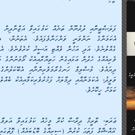
ލިބި:
ހުންނާ
ީހުން
އެކުދިން ކައިވެނިކުރުވާ 3-
.
ށްވަނީ
 ދިގު
ަނު
ީ
ގެ
ެވެ.
ން
ތީގެ
ސްވެ،
ި
ކަމަށް ހީކޮށެވެ.                    
ް
ތީގެ
ުމަކީ:
ަހެ
ރާ
ާއި
ަހެޅޭ ވަޤުތީ
ފްސަށް
ޭނާގެ
ން
'އައްޝާމް ފަތަޙަ ކުރުން (ސީރިއާގެ ބޮޑުބައެއް) ފޮތުގައި ލިޔުނެވެ.           
ެކެވެ.
ް