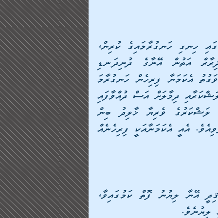
ފަލަޞްޠީނާއި ދުރުނޫން ތަނެއް ކަމުގައިވާ އަޖްނާދިން ގައި ހިނގި ހަނގުރާމައިގެ ކުރިން، 
އެކަމަނާގެ ނަންވަނީ ވަންހަނާވެފައެވެ. އެތަނުން، ޛިރާރް އަތުން އޭނާގެ ދުނިދަނޑި 
ގެއްލުނެވެ. އަދި އަހުން ވެއްޓި އަސީރު ކުރެވުނެވެ. އެވަގުތު އެކަމަނާ ފިރިހެން ހަނގުރާމަ 
ވެރިއެއްގެ ހެދުން އަޅައިގެން ހަތިޔާރާއިއެކު ރޯމަނުންގެ ލަޝްކަރާއި ދިމާލަށް އަސް ދުއްވާފައި 
ދިޔައެވެ. މުސްލިމް ހަނގުރާމަވެރިންނާއި އެބޭކަލުންގެ ލަޝްކަރުގެ ވެރިޔާ ޚާލިދު ބިން 
ވަލީދު، އެކަމަނާއާއި ދިމާލަށް ފަޚުރުވެރިކަމާއިއެކު ބެއްލެވިއެވެ. އެއީ އެކަމަނާއަކީ ފިރިހެނެއް 
ޢަރަބި، ތާރީޚް ދިރާސާ ކުރާ މީހެއް ކަމުގައިވާ އަލވާޤިދީ އޭނާ ލިޔުނު ފޮތް ކަމުގައިވާ، 
              