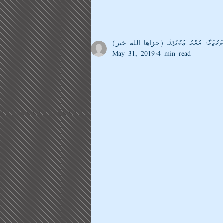
ތަރުޖަމާ: އުއްމު ޢަބްދުﷲ (جزاها الله خير)
May 31, 2019
4 min read