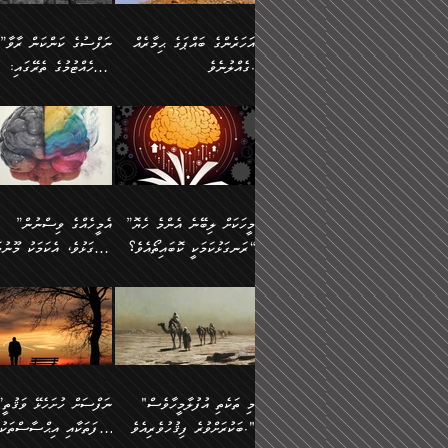
އުޅެގެން ﷲ ދެއްވި ނިޢުމަތް
ދެން މީނާ (އެމީހުންނާ
ސީދާވާނެއެވެ. އަނެއްކޮޅުން
އަންހެންދަރިން އެމީހަކަށް 
ގަޑުބަޑުކޮށް
އެކުގައި ރޭކުރާއިރު) އެމީ
ޖާހިލުމީހާ ދައްކާ ވާހަކަތައް،
1-ދެން އެކުދިން
އަހަރެންގެ ބައްޕަގެ ޙިމާރެއް
”ނަފްސުގެ ކަންކަން ރާވާ
ހުތުރުނުކުރާހުއްޓެވެ...
އެއްގޮތްވެއެވެ. ނުވަތަ އެމ
ބަލިވެފައިވާ ހަށިގަނޑެއް
އަދަބުވެރިކުރުވާ 2-އަދި
ގެއްލުނެވެ.
ބެލެހެއްޓުމުގެ ތެރޭގައި:
ބުއްދިއާއި ވިސްނުންތެރިކަން
ރޯދަ ހިފާއިރު މީނާވެސް
އެގޮތްމިގޮތްވާހެން ފުށޫއަރާ
އިތުރުކޮށްދޭނެ ކަމަކީ: އޭނާފަދަ
އެމީހުންނާއެކު ރޯދަހިފައެވެ
މަގުފުރެދިފައިވާ ބަޔަކުގެ
އިދިކީލަވާނެއެވެ. އަދި
އަދި އެކުދިންނަށް ހެޔޮކޮށް
🌱 ޖަޢުފަރު ބްނު މުޙައްމަދު
އެމީހުންގެ މަގުފުރެދުމާއި
(އެހެން ބުއްދިވެރިންނާ)
އެމީހުން
ކިބައިގައިވާ މޮޅެތި ރިވެތި
ބުއްދިވެރިޔާގެ ބަސްތައް އެއީ
ހިތައިފިނަމަ ފަހެ އެމީހަކަ
(148ހ) ކިޔާދެއްވިއެވެ:
އެމޮޅެތި ކަންކަމާ ގުޅުމެއް
ގާތްވުމާއި، އެއާ އިދިކޮޅު އިދ
ކިތަންމެ މަދު
ކަންކަމަށް ބަލާ ވިސްނުން
ސުވަރުގެއެވެ." 📖 ސުނ
”އަހަރެންގެ ބައްޕަގެ ޙިމާރެއް
ނުވެއެވެ. އެހެނީ ނަފްސަކ
ބަސްތަކެއްވިޔަސް އޭގެ ޤަދަރު
އަބީ ދާވޫދު 📖 ފަހެ ތިބާ
ނުކުރުންވެއެވެ.
ގެއްލުނެވެ. ދެން ބައްޕަ
ވަޒަންހަމަވާ އެއްޗެއް ނޫނ
ބޮޑުވެގެންވެއެވެ. އެއީ
އަންހެން ދަރިން
ވިދާޅުވިއެވެ: ”ﷲ ތަޢާލާ
ނަފްސު ކަންކަން
ފާފަވެރިޔާގެ ކުރިމަތިލުން
ކައިވެނިކުރުވުމުގައި
އަހަރެންނަށް އޭތި އަނބުރާ
މަސްހުނިކޮށްލައެވެ. އެގޮތު
”މީހަކަށް ލިބޭނެ އެންމެ ހެޔޮ
”އެމީހެއްގެ ވިސްނުން
ކިތަންމެ ކުޑަކަމެއްވިޔަސް އޭގެ
ފަރުވާކުޑަކޮށް، ޢާއިލާއެއް
ރައްދުކުރައްވައިފިނަމަ ފަހެ
މީހަކު ބުރު ސޫރަ ރީތި
މުޞީބާތް ބޮޑުވެގެންވާ ގޮތަށެވެ.
ރަނގަޅުކަމަކީ ކޮބައިތޯއެވެ؟“
ރަނގަޅުވެ، އެކަމަކު މޫނުމަ
ބިނާކޮށް ކައިވެންޏެއް
އެކަލާނގެ ރުއްސަވާނޭ ޙަމްދުގެ
ފުރިހަމަ، މުދާތައް ތަނަވަ
އަދި ބުއްދިވެރިކަމުގެ ތެރޭގައި:
ޤާއިމުކުރުން ދޫކޮށްފައި
ސޫރަ ހުތުރުވެއްޖެ މީހާ,
ބަސްތަކަކުން އަހަރެން
އެކަމަކު އެއާއެކު ޢަޤީދާއާއ
🪨 އިބްނުލް މުބާރަކު
☘️ އިބްނު ޙިއްބާނު
އެއްވެސް ކަ
ކިޔެވުމާއި އެހެން
އެކަލާނގެއަށް
ފިކުރު ފުރެދިގެންވާ މީހަކަށ
(181ހ) އަށް ދެންނެވުނެވެ:
(354ހ) ވިދާޅުވިއެވެ:
މަޤްޞަދުތަކުގައި އެކުދިން
ޙަމްދުކުރާހުށީމެވެ.“ ދެން މާ
ވެދާނެއެވެ. ދެން މިފަދަ
”މީހަކަށް ލިބޭނެ އެންމެ ހެޔޮ
”އެމީހެއްގެ ވިސްނުން
މަޝްޣޫލުކުރުވުމާމެދު ތިބާ
ގިނައިރެއް ނުވެ އޭގެ
މީހަކުގެ ރީތިކަމާއި އޭނާގެ
ރަނގަޅުކަމަކީ ކޮބައިތޯއެވެ؟“
ރަނގަޅުވެ، އެކަމަކު މޫނުމަ
ނަމަނަމަ ސަމާލުވެ
އަސްދާނުގޮނޑިއާއި ލަގަނާއި
މޮޅެތި ތަކެއްޗަށްޓަކައި ބެލ
ވިދާޅުވިއެވެ: ”އޭނާގެ
ސޫރަ ހުތުރުވެއްޖެ މީހާ, ފ
އެކީގައި އޭތި ގެނެވުނެވެ. ދެން
އޭނާގެ ޢަޤީދާއާއި ޤަބޫލުކު
ކިބައިގައިވާ ފުރާ ފުރިހަމަ
އޭނާގެ ނަފްސުގެ (ބުއްދިއ
"މި ތަކެތި އުފުލާމީހާވެސް
”ނަފްސަށް ހުށ
އެކަލޭގެފާނު އެއަށް
ގޮތްތަކާއި ފިކުރުވެސް ނަ
ބުއްދިއެވެ.“ ދެންނެވުނެވެ:
ވިސްނުމުގެ) ހެޔޮކަމުން އ
ބަކުރަށްވުރެ ފިޤުހުވެރިއެވެ."
ޞިފަތަކާއި އިޙްސާސްތަކު
ސަވާރުވިއެވެ. އަދި އޭގެ
ރަނގަޅުކޮށް ޖަރީކޮށްދޭ ކަމ
”އެގޮތަށް ލިބިގެންނުވިނަމަ
މޫނުގެ ހުތުރުކަން ހަނދާނ