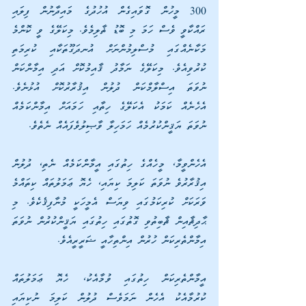
300 މީހުން ގޮވައިގެން އުހުދުގެ މައިދާނުން ފިލައި 
ރައްކާވީ ވެސް ހަމަ މި ބޮޑު ޡާލިމެވެ. މިކަލޭގެ ވީ ކޮންމެ 
މަކާނެއްގައި މުސްލިމުންނަށް އުނދަގޫތަކާއި ކުރިމަތި 
ކުރުވިއެވެ. މިކަލޭގެ ނަމާދު ޤާއިމުކޮށް އަދި އިމާންކަން 
ނުވަތަ އިސްލާމްކަން ދުލުން އިޤުރާރުކޮށް އުޅުނެވެ. 
އެހެނެއް ކަމަކު އެކަލޭގެ ހިތާއި ހަމައަށް އިމާންކަމެއް 
ނުވަތަ ޔަޤީންކުރުމެއް ހަމަހިލާ ވާޞިލުވެފައެއް ނެތެވެ.
އެހެންވީމާ، މީހެއްގެ ހިތުގައި އީމާންކަމެއް ނެތި، ދުލުން 
އިޤުރާރުވެ ނުވަތަ ކަލިމަ ކިޔައި، ހެޔޮ ޢަމަލުތައް ކިތައްމެ 
ވަރަކަށް ކުރިކަމުގައި ވިޔަސް އެމީހަކީ މުނާފިޤެކެވެ. މި 
ޙާދިޘާއިން ޘާބިތުވި ގޮތުގައި ހިތުގައި ޔަޤީންކުރުން ނުވަތަ 
އިމާންތެރިކަން ހުރުން އިންތިހާއީ ޟަރީރީއެވެ.
އީމާންތެރިކަން ހިތުގައި ވުމާއެކު، ހެޔޮ ޢަމަލުތައް 
ކުރުމާއެކު އެހެން ނަމަވެސް ދުލުން ކަލިމަ ނުކިޔައި 