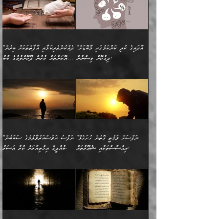
ބޮނޑިކޮށްލައްވާފައި، އުޑާއި
ކަމެކެވެ. އެއީ (ޙަޤީޤަތުގައި)
ކިޔާދެއްވިއެވެ: ”އަހަރެން
އިޙްސާސްތަކުގެ ބާރުމިން ހުރި
އަދަބެކެވެ.“ ދެންނެވުނެވެ:
އެމީހަކުގެ މޫނުމަތި ރީތިވެ،
ދިމާލަށް އިސްތަށިފުޅު
އެ ދެކަންތަކުގެ ދ
އެއްފަހަރަކު ގެއިން
މިންވަރަކުން އިންސާނާގެ
”އެކަން ނެތްނަމަ ދެން
އެކަމަކު ވިސްނުން ކޮށި
ނިކުމެގެންދަނިކޮށް އެއްޗެހި
ޠަބީޢަތަށް އަސަރުކުރެއެވެ...
ކޮންކަމެއްތޯއެވެ؟“
ވެއްޖެނަމަ, އޭނާގެ ނަފްސުގެ
އުފުލުމުގެ މަސައްކަތްކުރާ
ދެން އެއަށްފަހު އެ ޠަބީޢަތުން
ވިދާޅުވިއެވެ: ”އޭނާ
އުނިކަމާހުރެ މޫނުމަތީގެ ހުރި
”އާދައިގެ ކުދި ކަންކަމުގައި މާބޮޑަށް
”ދެއްކުންތެރިކަމާއި އާފާތްތަކަށް ބިރުން
މީހަކާ ދިމާވިއެވެ. އޭނާގެ
ބުއްދިއަށް އަސަރުކުރެއެވެ...
މަޝްވަރާއަށް އަހާނޭ ރަނގަޅު
ރީތިކަން ދާހުއްޓެވެ.
ދިގުކޮށް ވިސްނުން:
ހެޔޮކަންތައް ކުރުން ދޫކޮށްލުމުގެ ބާބު
ސާމާނު އޭރު
މިއަސަރުކުރުމުގެ އަޞްލުގެ
ޞާލިޙު އަޚެކެވެ.“
އެހެންކަމުން ވިސްނުންތެރި
ބަޔާންކުރުން:
އެކަމެއްގައި އެހާ ދިގުކޮށް
🌴 އިބްނުލް ޖައުޒީ
އުފުލަމުންދިޔައެވެ. އޭރު އޭނާ
ފެށުން އައި ގޮތަކީ:
ދެންނެވުނެވެ: ”އެގޮތަށް
މީހާގެ އަތުގައި އެއްޗެއް
ވިސްނުން ޙައްޤުނުވާ
(597ހ) ވިދާޅުވިއެވެ:
ކިޔަމުންދިޔައެވެ: «الْحَمْدُ
ޞައްޙަކޮށްވާ ޠަބީޢަތެއް
ނެތްނަމަ ދެން
ނެތަސް ކަންބޮޑުވެ
ކަންކަމުގައި މާބޮޑަށް
”ދެއްކުންތެރިކަމާއި
لِله، أسْتَغْفِرُ الله»
ބަދަލުކޮށްލާ ގޮތަށް އައި
ކޮންކަމެއްތޯއެވެ؟“
ހިތާމަކުރުމެއް ނެތެވެ. އެހެނީ
ވިސްނުމަކީ ބައްޔެކެވެ.
އާފާތްތަކަށް ބިރުން
އެވެ. އެއަށްވުރެ އިތުރަށް
ލޯބިވާކަހަލަ އިޙްސާސެކެވެ.
ވިދާޅުވިއެވެ: ”ދިގުކޮށް
ބުއްދިވެރިޔާއަށް ތަނ
ފަހަރެއްގައި މިހެންވަނީ
ހެޔޮކަންތައް ކުރުން
އެއްޗެއް ނުކިޔައެވެ. ދެން
ދެން އެ ޠަބީޢަތުން ބުއްދިއަށް
މުހިއްމު ކަންކަމާއި އަދި
ދޫކޮށްލުމުގެ ބާބު
އޭނާ ވަކިތަނަކަށް ދިޔައެވެ.
އަސަރުކުރީއެވެ. ޝަރީޢަތުގައި
”ނަފްސަށް ވަޤުތީ ގޮތުން ހުށަހެޅޭ
”ނަފްސު އަވަސްއަރުވާލުމުގެ ސަބަބުން
މުހިއްމު ނޫންކަންކަމާމެދުވެސް
ބަޔާންކުރުން: ދަންނާށެވެ!
ދެން އޭނާގެ ބުރަކަށީގައި ހުރި
ލޯބިވެވޭކަހަލަ އިޙްސާސްތައް
އިޙްސާސްތަކާއި ޝުޢޫރުތައް:
ބުއްދީގެ އިޚްތިޔާރަށް ކުރާ އަސަރު.
މާބޮޑަށް ސަމާލުވެގެން
މީސްތަކުންގެ ތެރޭގައި،
ސާމާނުތައް ބަހައްޓަންދެން
ގެނައުން މަނައެއް ނުކުރެއެވެ.
ނަފްސަށް ބައިވަރު ވަޤުތީ
ބައެއް ނަފްސުތަކުގެ
ހުށިޔާރުވެގެން އުޅޭ ބައެއް
ދެއްކުންތެރިއަކަށް ވެދާނޭކަމަށް
އަހަރެން ހުރީމެވެ. ދެން
މިސާލަކަށް ބެލުމުގެ
ޞިފަތަކާއި އިޙްސާސްތައް
ޠަބީޢަތުގައި
ނަފްސުތަކުގެ ސަބަބުން
ބިރުން ހެޔޮ ޢަމަލުކުރުން
ބުނެފީމެވެ: "މި ނޫން އެއްޗެއް
ލައްޒަތެވެ. އެކަމަކު
ލިބިގެންވެއެވެ. އެއީ
އަވަސްއަރުވާލުންވެއެވެ. ދެން
ބުއްދިއަށް ކުރާ
ދޫކޮށްލާ މީހުންވެއެވެ. އެއީ
ކިޔަން ތިބާއަށް ރަނގަޅަށް ނ
ޝަރީޢަތުން އެއ
ނަފްސުގައި ހިފެހެއްޓިގެންވާ
ކުޑަ ވަޤުތުކޮޅެއްގެ ތެރޭގައި
އަސަރުންކަމުގައި ވެދާނެއެވެ.
ގޯހެކެވެ. އަދި ޝައިޠާނާއަށް
ލާޒިމް ޠަބީޢަތުގެ ތެރޭގައިވާ
ބުއްދި ލައްވާ ނުރައްކާތެރި
އެފަދަ ކަންކަމާމެދު ވިސްނާ
ވެވޭ އެއްބަސްވުމެކެވެ.