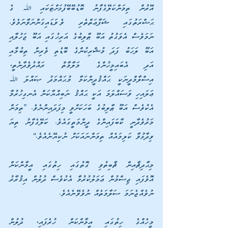
އޭރުން ތިމަންކަލޭގެފާނު ބޮޑުބޭބޭފުޅަށްޓަކައި ﷲ ގެ 
ޙަޟްރަތުގައި ޝަފާޢަތްތެރި ވެވަޑައިގަންނަވާނަމެވެ. 
ނަމަވެސް އެވަގުތު އަބޫ ޠާލިބުގެ އަރިހުގައި އަބޫ ޖަހުލާއި 
އަބޫ ލަހަބު ފަދަ މުޝްރިކުންގެ ބޮޑެތި ވެރިން ތިބުމާއި 
އަދި އެބައިމީހުންގެ މަލާމާތް ރައްދުވެދާނެތީ، 
އިސްލާމްދީނަކީ ޙައްޤުދީންކަމާ މުޙައްމަދު ޞައްލަ ﷲ 
ޢަލައިހި ވަސައްލަމަ އަކީ ޙައްޤު ނަބިއްޔާކަން އެނގިހުރުމާ 
އެކުވެސް އަބޫ ޠާލިބުގެ ބަހަކަށްވީ މިފަދައިންނެވެ. ”ތިމަން 
މަރުވެދާނީ ކާބަފައިންގެ ދީންމަތީގައެވެ. ކަލޭގެފާނު ތިޔަ 
ވިދާޅުވާ ކަލިމައެއް ތިމަންނައަކަށް ނުކިޔޭނެއެވެ.“
މިޙާދިޘާއިން ޘާބިތުވި ގޮތުގައި ހިތުގައި އީމާންކަން 
އޮވެފައި ޖިސްމުން ޢަމަލުކުރުމާ އެކުވެސް ދުލުން އިޤުރާރު 
ނުވެއްޖެނަމަ ސަލާމަތެއް ނުވެވޭނެއެވެ.
މީހެއްގެ ހިތުގައި އީމާންކަން ހުރެފައި، ދުލުން 