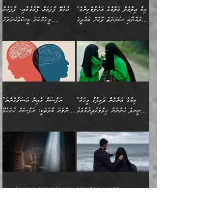
ކަންކަމެއް ނޫނެވެ. ނަމަވެސް
ޤަރާރުތައް ނިންމާ،
ފިކުރުކުރުން މާބޮޑަށް
އެކަމަކު އޭގައި އަހަރުމެން
”ތިބާ ޢިލްމުލް ކަލާމްގެ އަހުލުވެރިންގެ
ކުރެވޭ ފާފަތައް ފޮރުވުމާއި، ފާފަކުރާ
އެއީ ހުށަހެޅި ލައިގަންނަ
އިޚްތިޔާރުކުރަން އެނަފްސު
ދިގުލައިފިނަމަ, ފުރިހަމަ ކުރުން
ތަފްޞީލުކޮށް ބުނަމެވެ.
(ޤުރްއާނާއި ސުންނަތް ދޫކޮށް ބުއްދީގެ
މީހެއްކަން މީސްތަކުންނަށް
ކަންކަމެވެ. މިސާލަކަށް:
ބޭނުންވެއެވެ. ދެން ނަފްސަށް
ޙައްޤުވާ ކަންކަން
ހެޔޮކަންތައް ބެހިގެންދަނީ:
ޙުއްޖަތްތަކާއި ވިސްނުންތައް
އެނގިގެންވުމަށް ނުރުހުންވުމާއި،
އަބޫ ޢުމަރު އަޙްމަދު ބްނު
🌴 އިބްނުލް ޖައުޒީ
ހިތާމަޔާއި އުފަލާއި،
އޭގެ އަވަސްއަރުވާލުމާއި،
ބޭނުންކޮށްގެން ދީނުގެ ކަންކަމުގައި
މީސްތަކުން އޭނާ ނުބައިކޮށްފައި
ފުރިހަމަކުރުން މަނާކުރާ
🔹ސީދާ އެކަމުގައި
މުޙައްމަދު އަލްމާލިކީ
(597ހ) ވިދާޅުވިއެވެ:
ކަންބޮޑުވުމާއި
އަނެއްކޮޅުން ބުއްދި
ވާހަކަދައްކާ މީހުންގެ) މަޖްލިސްތަކަށް
އެއްޗެހިކިޔުމަށް ނުރުހުންވުން
ކަމެއްކަމުގައި:
(ދުނިޔަވީ) ލައްޒަތެއް ނެތް
(429ހ)، ބަޣުދާދުން
”ކުރެވޭ ފާފަތައް ފޮރުވުމާއި،
ޙާޒިރުވިންހެއްޔެވެ؟“
ހުއްދަވެގެންވާކަން ބަޔާންކުރުން:
ހިތްފަސޭހަވުމާއި،
މަޝްޣޫލުކޮށްލާފަދަ އެހެރަ
ރައްކާތެރިކަމުގެ ފިޔަވަޅުތައް
ކަންކަމެވެ. މިސާލަކަށް
ޤައިރަވާނުގެ ރަށަށް އައިހިނދު
ފާފަކުރާ މީހެއްކަން
ބިރުވެރިކަމާއި އަމާންކަމުގެ
އިޙްސާސްތަކާއި ޝުޢޫރުތައް
އެޅުމާއި، ދިމާވެދާނޭ ގޮތ
ނަމާދާއި، ރޯދައާއި، ޙައްޖާއި،
އަބޫ މުޙައްމަދު އިބްނު އަބީ
މީސްތަކުންނަށް
އިޙްސާސާއި، މޮޅިވެރިކަމާއި
ޖަމަޢަވެއްޖެނަމަ, އެހިނދުން
ހަ
ޒައިދު އަލްޤައިރަވާނީ
އެނގިގެންވުމަށް
ހިތްހަމަޖެހުމާއި އެނޫންވެސް
ނުބައި ރައުޔު، އަދި ފަހުން
”ތިބާގެ އަންހެން ދަރިފުޅު މީހަކާ
”ނަފްސަށް އެއިން އަސަރުގެންނަ
(386ހ) އެކަލޭގެފާނާ
ނުރުހުންވުމާއި، މީސްތަކުން
ގިނަ ކަންކަމެވެ. މި
ހިތާމަކުރާނޭ ކަންކަން ބުއްދިން
ނީނދެ ހުންނަން ހިތްވަރުދިނުމާމެދު
ތިންވަނަ ބާވަތަކީ: ނަފްސަށް ހުށަހެޅޭ
ވާހަކަދައްކަވަމުން
އޭނާ ނުބައިކޮށްފައި
ޞިފަތަކުން ކަމެއް ނަފްސުގައި
އިޚްތިޔާރުކުރެއެވެ. އަދި
ތިބާ ހުށިޔާރުވެ ޚަބަރުދާރުވާށެވެ!
ކަންކަމެވެ. (ޝުޢޫރުތަކާއި
އެގޮތަށް ތިމަންނާ ހިތްވަރުދެނީ
އެގޮތުން ނަފްސުގެ
އެއްސެވިއެވެ: ”ތިބާ ޢިލްމުލް
އެއްޗެހިކިޔުމަށް ނުރުހުންވުން
އިޙްސާސްތަކެވެ.)
އަބަދުމެ ހަރުލައިގެން
ފަހަރެއްގައި އެފަދަ ބުއްދިއެއް
ކިހިނެއްހެއްޔެވެ؟ އެކަމަށް
ޠަބީޢަތުގައި ލޯބިވުމާއި
ކަލާމްގެ އަހުލުވެރިންގެ
ހުއްދަވެގެންވާކަން
ދާއިމަކަށް ނުހުރެއެވެ. އެކަމަކު
ބަލިކަށިވެ ގަމާރުވެ
ހިތްވަރުދޭން ބޭނުންކުރާ
ނުރުހުންވުމާއި، އުފާވުމާއި
(ޤުރްއާނާއި ސުންނަތް ދޫކޮށް
ބަޔާންކުރުން: ކުރެވޭ ނުބައި
އެކަންކަން ލައިގަނެފައި
ކޮސްވެގެންވާ ކަމަށް ތުހުމަތުވެ
ފެތުރިގެންވާ ފަސް ގޮތެއް
ދެރަވުންވެއެވެ. މިއީ
ބުއްދީގެ ޙުއްޖަތްތަކާއި
ކަންތައް ފޮރުވާ
އަނެއްކާ ފިލ
އަހަރެން ތިބާއަށް ކިޔާދޭނަމެވެ.
ނަފްސުތަކުގައިވާ ޠަބީޢީ
ވިސްނުންތައް ބޭނުންކޮށްގެން
ވަންހަނާކުރުމަކީ
ތިބާގެ އަންހެން ދަރިފުޅަށް
ޞިފަތަކެކެވެ. ނަމަވެސް
ދީނުގެ ކަންކަމުގައި
ދެއްކުންތެރިކަމެއްކަމުގައި
”އޭނާގެ ވިސްނުމާ ގުޅޭ
އެއްފަހަރަކު އުޅުނު ރަސްކަލަކު، ﷲ
އަދި އެކުއްޖާގެ
އެކަންކަން އިންސާނާއަށް
ވާހަކަދައްކާ މީހުންގެ)
ހީކުރާ މީހަކު ހީކޮށްފާނެއެވެ.
"އަންޑަރސްޓޭންޑިންގ" އަންހެނަކު
އަށް އީމާންވެއްޖެ މީހުންގެ ތެރެއިން
މުސްތަޤްބަލަށް އެކަމުގެ
ޖެހޭހިނދު އެއީ ވަޤުތީ ގޮތުން
މަޖްލިސްތަކަށް
އެކަންވަނީ އެހެންނެއް ނޫނެވެ.
ހޯދަން ވަރުބަލިވެގެން އުޅެއެވެ.
މީހަކު އަތުޖެހިއްޖެނަމަ އެމީހަކު
އޭ އަޚާއެވެ! ތިބާއާ އެއްފަދަ
🌴 ހިޝާމު ބްނު އިސްމާޢީލު