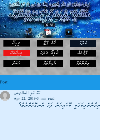
ހޯމް ޕޭޖް
ވީޑިއޯ
ބުލޮގް
ފޮތްތައް
އޯޑިއޯ މަދަހަ
މީޑިއާތައް
ޚަބަރު
ލިޔުންތައް
އޯޑިއޯތައް
Post
އަބޫ ޢަލީ المالديفي
Apr 22, 2019
3 min read
އިމާންތެރިކަމަކީ ކޮބައިކަން ފަހެ އެނގޭހެއްޔެވެ؟