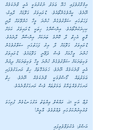
އިޤުރާރުވެފައި ހެޔޮ ޢަމަލު ނުކުރުމަކީ އެއީ ވާނެކަމެއް 
ނޫނެވެ. ކީއްވެގެންތޯއެވެ. ޑްރައިވަރު ގަލޮޅަށް ދާއިރު، 
ފަހަތުގައި ސަވާރުވެގެން ހުންނަ މީހާ ހެންވޭރަށް ދާނީ 
ކިހިނަކުންތޯއެވެ. އިންސާނާގެ ހިތަކީ ޑްރައިވަރު ކަމަށް 
ވާތީ އެހިތް ދާ ކޮންމެ ތަނަކަށް އިންސާނާ ދާނެއެވެ. 
ޑްރައިވަރު ގަލޮޅަށް ދާ އިރު ފަހަތުގައި ސަވާރުވެގެން 
ހުންނަ މީހާއަށް ވެސް ދެވޭނީ ގަލޮޅަށެވެ. ޑްރައިވަރު 
ވަކިތަނަކަށް ސަވާރުވެގެން ހުންނަ މީހާ ވަކިތަނަކަށް ދިޔުން 
އެއީ ވާނެކަމެއް ނޫނެވެ. ހަމައެގޮތަށް ހިތް ރަނގަޅުވެފައި 
ޢަމަލުތައް ގޯސްވުމަކީ ވާނެކަމެއް ނޫނެވެ. ހިތް 
ރަނގަޅުވެއްޖަޔާމު ޢަމަލުތައް ވެސް ރަނގަޅުވާނެއެވެ.
ދުޢާ އަކީ ﷲ ރައްބުލް ޢިއްޒަތު އަޅުގަނޑުމެން ފުރިހަމަ 
މުއުމިނުންކަމުގައި ލެއްވުމެވެ. އާމީން!
އަޞްލު: އެކުލަވާލެވިފައި