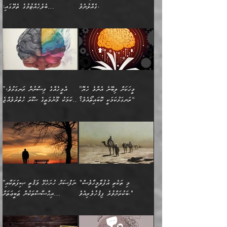
ވާހަކަތައް، ބަލިވެފައިވާ
އެކުދިން ކައިވެނިކުރުވާ 3-
ގަޑުބަޑުކޮށް
ރޭކުރާއިރު) އެމީހުންނާ
ގެއްލުނެވެ.
ބެލެހެއްޓުމުގެ ތެރޭގައި:
ހަށިގަނޑެއް އެގޮތްމިގޮތްވާހެން
އަދި އެކުދިންނަށް ހެޔޮކޮށް
ހުތުރުނުކުރާހުއްޓެވެ...
އެއްގޮތްވެއެވެ. ނުވަތަ އެމީހުން
މަގުފުރެދިފައިވާ ބަޔަކުގެ ކިބައިގައިވާ
🌱 ޖަޢުފަރު ބްނު މުޙައްމަދު
އެމީހުންގެ މަގުފުރެދުމާއި
ފުށޫއަރާ އިދިކީލަވާނެއެވެ. އަދި
ހިތައިފިނަމަ ފަހެ އެމީހަކަށްވަނީ
މޮޅެތި ރިވެތި ކަންކަމަށް ބަލާ
ބުއްދިއާއި ވިސްނުންތެރިކަން
ރޯދަ ހިފާއިރު މީނާވެސް
(148ހ) ކިޔާދެއްވިއެވެ:
އެމޮޅެތި ކަންކަމާ ގުޅުމެއް
ވިސްނުން ދިގު ނުކުރުންވެއެވެ.
ބުއްދިވެރިޔާގެ ބަސްތައް އެއީ
ސުވަރުގެއެވެ." 📖 ސުނަނު
އިތުރުކޮށްދޭނެ ކަމަކީ: އޭނާފަދަ
އެމީހުންނާއެކު ރޯދަހިފައެވެ.
”އަހަރެންގެ ބައްޕަގެ ޙިމާރެއް
ނުވެއެވެ. އެހެނީ ނަފްސަކީ
ކިތަންމެ މަދު
އަބީ ދާވޫދު 📖 ފަހެ ތިބާގެ
(އެހެން ބުއްދިވެރިންނާ)
އެމީހުން
ގެއްލުނެވެ. ދެން ބައްޕަ
ވަޒަންހަމަވާ އެއްޗެއް ނޫނެވެ.
ބަސްތަކެއްވިޔަސް އޭގެ ޤަދަރު
އަންހެން ދަރިން
ގާތްވުމާއި، އެއާ އިދިކޮޅު އިދ
ވިދާޅުވިއެވެ: ”ﷲ ތަޢާލާ
ނަފްސު ކަންކަން
ބޮޑުވެގެންވެއެވެ. އެއީ
ކައިވެނިކުރުވުމުގައި
އަހަރެންނަށް އޭތި އަނބުރާ
މަސްހުނިކޮށްލައެވެ. އެގޮތުން
ފާފަވެރިޔާގެ ކުރިމަތިލުން
ފަރުވާކުޑަކޮށް، ޢާއިލާއެއް
”މީހަކަށް ލިބޭނެ އެންމެ ހެޔޮ
”އެމީހެއްގެ ވިސްނުން ރަނގަޅުވެ،
ރައްދުކުރައްވައިފިނަމަ ފަހެ
މީހަކު ބުރު ސޫރަ ރީތި
ކިތަންމެ ކުޑަކަމެއްވިޔަސް
ބިނާކޮށް ކައިވެންޏެއް
ރަނގަޅުކަމަކީ ކޮބައިތޯއެވެ؟“
އެކަމަކު މޫނުމަތީގެ ސޫރަ ހުތުރުވެއްޖެ
އެކަލާނގެ ރުއްސަވާނޭ
ފުރިހަމަ، މުދާތައް
މީހާ,
އޭގެ މުޞީބާތް ބޮޑުވެގެންވާ
ޤާއިމުކުރުން ދޫކޮށްފައި
🪨 އިބްނުލް މުބާރަކު
☘️ އިބްނު ޙިއްބާނު
ޙަމްދުގެ ބަސްތަކަކުން
ތަނަވަސްވެ، އެކަމަކު އެއާއެކު
ގޮތަށެވެ. އަދި ބުއްދިވެރިކަމުގެ
ކިޔެވުމާއި އެހެން
(181ހ) އަށް ދެންނެވުނެވެ:
(354ހ) ވިދާޅުވިއެވެ:
އަހަރެން އެކަލާނގެއަށް
ޢަޤީދާއާއި ފިކުރު ފުރެދިގެންވާ
ތެރޭގައި: އެއްވެސް ކަ
މަޤްޞަދުތަކުގައި އެކުދިން
”މީހަކަށް ލިބޭނެ އެންމެ ހެޔޮ
”އެމީހެއްގެ ވިސްނުން
ޙަމްދުކުރާހުށީމެވެ.“ ދެން މާ
މީހަކަށް ވެދާނެއެވެ. ދެން
މަޝްޣޫލުކުރުވުމާމެދު ތިބާ
ރަނގަޅުކަމަކީ ކޮބައިތޯއެވެ؟“
ރަނގަޅުވެ، އެކަމަކު
ގިނައިރެއް ނުވެ އޭގެ
މިފަދަ މީހަކުގެ ރީތިކަމާއި
ނަމަނަމަ ސަމާލުވެ
ވިދާޅުވިއެވެ: ”އޭނާގެ
މޫނުމަތީގެ ސޫރަ ހުތުރުވެއްޖެ
އަސްދާނުގޮނޑިއާއި ލަގަނާއި
އޭނާގެ މޮޅެތި ތަކެއްޗަށްޓަކައި
ކިބައިގައިވާ ފުރާ ފުރިހަމަ
މީހާ, ފަހެ އޭނާގެ ނަފްސުގެ
އެކީގައި އޭތި ގެނެވުނެވެ.
ބެލުމަކީ: އޭނާގެ ޢަޤީދާއާއި
"މި ތަކެތި އުފުލާމީހާވެސް
”ނަފްސަށް ހުށަހެޅޭ ވަޤުތީ ޞިފަތަކާއި
ބުއްދިއެވެ.“ ދެންނެވުނެވެ:
(ބުއްދިއާއި ވިސްނުމުގެ)
ދެން އެކަލޭގެފާނު އެއަށް
ޤަބޫލުކުރާ ގޮތްތަކާއި
ބަކުރަށްވުރެ ފިޤުހުވެރިއެވެ."
އިޙްސާސްތަކުން ޠަބީޢަތަށް
”އެގޮތަށް ލިބިގެންނުވިނަމަ
ހެޔޮކަމުން އޭނާގެ މޫނުގެ
ސަވާރުވިއެވެ. އަދި އޭގެ
ފިކުރުވެސް ނަފްސަށް
އަސަރުކުރުން:
🔅 ބަކްރު ބްނު ޢަބްދި ﷲ
ނަފްސަށް ހުށަހެޅިގެން އަންނަ
ދެން ކޮން އެއްޗެއްތޯއެވެ؟“
ހުތުރުކަން ހަނދާން
މައްޗަށް ސީދާވިހިނދު، ހެދުން
ރަނގަޅުކޮށް ޖަރީކޮށްދޭ
އަލްމުޒަނީ (108ހ)
އެކި ވައްތަރުގެ
ވިދާޅުވިއެވެ: ”ރިވެތި ރަނގަޅު
ނައްތާލައެވެ. އަނެއްކޮޅުން