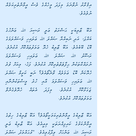
އިޤުރާރު ނުވާނަމަ މިފަދަ މީހެއްގެ ވެސް އީމާންތެރިކަމެއް 
ނުވެއެވެ.
އަބޫ ޠާލިބަކީ ޙަޟްރަތު ޢަލީ ރަޟިޔަ ﷲ ޢަންހުގެ 
ބައްޕަ، އަދި ނަބިއްޔާ ޞައްލަ ﷲ ޢަލައިހި ވަސައްލަމަގެ 
ބޮޑު ބޭބެއެވެ. އަބޫ ޠާލިބު ހެޔޮ ޢަމަލުތައްކޮށް އުޅުނެވެ. 
ރަސޫލު ﷲ ޞައްލަ ﷲ ޢަލައިހި ވަސައްލަމަ 
ނުރައްކާތަކުން ޙިފާޡަތްތެރިކޮށް އުޅުނެވެ. ފަހެ، މިއަށް ވުރެ 
ހެޔޮކަން ބޮޑު ޢަމަލެއް ވާނެތޯއެވެ؟ ނަބީ ކަރީމް ޞައްލަ 
ﷲ ޢަލައިހި ވަސައްލަމަ އާއި ހުރެ މީސްތަކުންނާއި 
ޖަގަޅާކޮށް އުޅުނެވެ. މިފަދަ އެތައް ހެޔޮވެގެންވާ 
ޢަމަލުތައްކޮށް އުޅުނެވެ.
އަބޫ ޠާލިބުގެ އީމާންތެރިކަމަކީތޯއެވެ؟ އަބޫ ޠާލިބުގެ ހިތުގެ 
އީމާންކަމުގެ ކައިފިއްޔަތަކީ މިއީއެވެ. އަބޫ ޠާލިބު ޢަލީ 
ރަޟިޔަ ﷲ ޢަންހަށް ވިދާޅުވިއެވެ. ”މުޙައްމަދު ޞައްލަ 