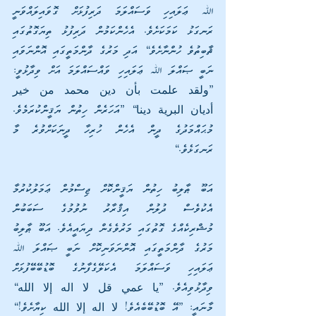
ﷲ ޢަލައިހި ވަސައްލަމަ ދަރިފުޅަށް ގޮވައިލައްވަނީ 
ރަނގަޅު ކަމަކަށެވެ. އެހެންކަމުން ދަރިފުޅު ތިޔަގޮތުގައި 
ޘާބިތުވެ ހުންނާށެވެ“ އަދި މަރުގެ ދާންމަތީގައި އޮންނަވައި 
ނަބީ ޞައްލަ ﷲ ޢަލައިހި ވައްސައްލަމަ އަށް ވިދާޅުވީ: 
”ولقد علمت بأن دين محمد من خير 
أديان البرية دينا“ ”އަހަރެން ހިތުން ޔަޤީންކުރަމެވެ. 
މުޙައްމަދުގެ ދީން އެހެން ހުރިހާ ދީނަކަށްވުރެ މާ 
ރަނގަޅެވެ.“
އަބޫ ޠާލިބު ހިތުން ޔަޤީންކޮށް ޖިސްމުން ޢަމަލުކުރުމާ 
އެކުވެސް ދުލުން އިޤްރާރު ނުވުމުގެ ސަބަބުން 
މުޝްރިކެއްގެ ގޮތުގައި މަރުވެގެން ދިޔައީއެވެ. އަބޫ ޠާލިބު 
މަރުގެ ދާންމަތީގައި އޮންނަވަނިކޮށް ނަބީ ޞައްލަ ﷲ 
ޢަލައިހި ވަސައްލަމަ އެކަލޭގެފާނުގެ ބޮޑުބޭބޭފުޅަށް 
ވިދާޅުވިއެވެ. ”يا عمي قل لا اله إلا الله“ 
މާނައީ: ”އޭ ބޮޑުބޭބެއެވެ! لا اله إلا الله ކިޔާށެވެ!“ 