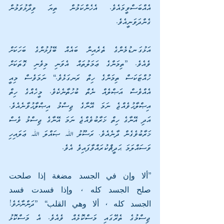
އެއްބަސްވީމައެވެ. އެހެންކަމުން ތިޔަ ވިދާޅުވަމުން 
ގެންދަވަނީއެވެ.
އަޅުގަނޑުމެންގެ ތެރެއިން ބައެއް ބޭފުޅުންގެ ބަހަކަށް 
ވެއެވެ. ”ތިމަންގެ ޢަމަލުތައް އެވަނި މިވެނި ގޮތަކަށް 
ހުއްޓަކަސް ތިމަންގެ ހިތް ރަނގަޅެވެ.“ ނަމަވެސް މިއީ 
އެއްވެސް އަޞްލެއް ނެތް ބުހުތާނެކެވެ. މީހެއްގެ ހިތް 
އިޞްލާޙުވެއްޖެ ނަމަ އޭނާގެ ޖިސްމު އިޞްލާޙުވާނެއެވެ. 
އަދި އޭނާގެ ހިތް ޚަރާބުވެއްޖެ ނަމަ އޭނާގެ ޖިސްމު ވެސް 
ޚަރާބުވެގެން ދާނެއެވެ. ރަސޫލު ﷲ ޞައްލަ ﷲ ޢަލައިހި 
ވަސައްލަމަ ޙަދީޘްކުރައްވާފައިވެ އެވެ.
”ألا وإن في الجسد مضغة إذا صلحت 
صلح الجسد كله ، وإذا فسدت فسد 
الجسد كله ، ألا وهي القلب“ ”ދަންނާށެވެ! 
ޖިސްމުގެ ތެރޭގައި މަސްކޮޅެއް ވެއެވެ. އެ މަސްކޮޅު 