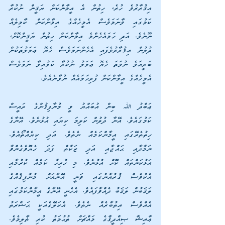
އިޤުރާރުވެ ހުރެ، ހިތުން އެ އީމާންކަން ޔަޤީން ނުކުރާ 
ކަމުގައި ވާނަމަވެސް އެމީހެއްގެ އިމާންކަން ކާމިލެއް 
ނޫނެވެ. އަދި ހަމައެހެންމެ އިމާންކަން ހިތުން ޔަޤީންކޮށް، 
ދުލުން އިޤުރާރުވެފައި އެހެންނަމަވެސް ހެޔޮ ޢަމަލުތަކުން 
ބަރީއަވެ ނުވަތަ ހެޔޮ ޢަމަލު ނުކުރާ ކަމުއިވާ ނަމަވެސް 
އެމީހެއްގެ އީމާންކަން ފުރިހަމައެއް ނުވާނެއެވެ.
ޢަބްދު ﷲ ބިން އުބައްޔު ވީ މުނާފިޤުންގެ ރައީސް 
ކަމުގައެވެ. އޭނާ ދުލުން ކަލިމަ ކިޔައި އުޅުނެވެ. އޭނާގެ 
ހިތުތެރޭގައި އީމާންކަމެއް ނެތެވެ. އަދި ކިޔެއްތޯއެވެ. 
ނަމާދާއި ޙައްޖާއި އަދި ޒަކާތް ފަދަ ހެޔޮވެގެންވާ 
އަޅުކަންތައް ކޮށް އުޅުނެވެ. މި ހުރިހާ ކަމެއް ކުރުމާއި 
އެކުވެސް ޤުރުއާނުގައި ވަނީ އޭނާއަށް މުނާފިޤެއްގެ 
ލަޤަބުން ލަޤަބު ދެއްވާފައެވެ. އެހެނީ އޭނާގެ އީމާންކަމުގައި 
އެއްވެސް އިތުބާރެއް ނެތެވެ. އެކަލޭގެއަކީ ޙަޟްރަތު 
ޢާއިޝާ ޞިއްދީޤާގެ މައްޗަށް ތުޙުމަތު ކުރި ޡާލިމެވެ. 