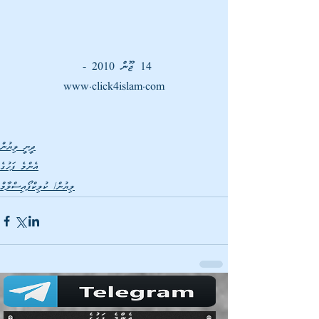
14 ޖޫން 2010 - 
www.click4islam.com
ދީނީ ލިޔުން
އެންމެ ފަހުގެ
ލިޔުން/ ކުލިކްފޯއިސްލާމް