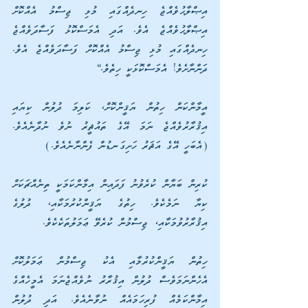
އިޞްލާޙުވެއްޖެ ހިނދެއްގައި މުޅި ޖިސްމު އެއްކޮށް 
އިޞްލާޙުވެއްޖެ އެވެ. އަދި އެމަސްކޮޅު ފަސާދަވެއްޖެ 
ހިނދެއްގައި މުޅި ޖިސްމު އެއްކޮށް ފަސާދަވެއްޖެ އެވެ. 
ދަންނާށެވެ! އެމަސްކޮޅަކީ ހިތެވެ.“
އީމާންކަން ހިތުން ޔަޤީންކޮށް، ކަލިމަ ދުލުން ކިޔައި 
އިޤުރާރުވެއްޖެ ނަމަ އޭގެ ތައުޘީރު ނުވެ ނުދާނެއެވެ. 
(އެބަހީ އޭގެ އަޘަރު ހަށިގަނޑުން ފެންނާނެއެވެ.)
ކުރިން ބަޔާން ކުރެވުނު ފަދައިން އިމާންކަމަކީ ތިނެއްޗަކަށް 
ކިޔާ ނަމެކެވެ. ހިތުގެ ޔަޤީންކުރުމަކާއި، ދުލުގެ 
އިޤުރާރުވުމަކާއި، ޖިސްމުން ކުރެވޭ ޢަމަލުތަކެކެވެ.
ހިތުން ޔަޤީންކުރުމާއި އެކު ޖިސްމުން ޢަމަލުކޮށް 
އެހެންނަމަވެސް ދުލުން އިޤުރާރު ނުވެއްޖެނަމަ އެމީހެއްގެ 
އިމާންކަމެއް ފުރިހަމައެއް ނުވާނެއެވެ. އަދި ދުލުން 