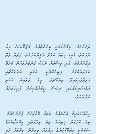
ދަންނާށެވެ! އިމާންކަމަކީ ތިނެއްޗެއްގެ މަޖްމޫޢަކަށް ކިޔާ 
ނަމެކެވެ. އެއީ، ހިތުން ކުރެވޭ ޔަޤީންކަމެކެވެ. ދުލުން ވެވޭ 
އިޤުރާރެކެވެ. އަދި ޖިސްމުން ނުވަތަ ގުނަވަންތަކުން ކުރެވޭ 
ޢަމަލުތަކެކެވެ. މިތިނެއްޗަކީ އެކަތި އަނެކައްޗާއި 
ގުޅިލާމެހިފައިވާ ތިނެއްޗެވެ. މީގެ ތެރެއިން އެކަތި 
ނަޤްޞުވިކަމުގައި ވިޔަސް އީމާންތެރިކަން ފުރިހަމައެއް 
ނުވާނެއެވެ.
ހިތުތެރޭގައިވާ އެއްޗެއްގެ އަޘަރު ބޭރުފުށުން ފެންނާނެއެވެ. 
ތިޔަ ބޭފުޅުން މިލިޔުން ތިޔަ ވިދާޅުވަނީ ކީއްވެތޯއެވެ؟ 
ސަބަބަކީ ތިޔަބޭފުޅުންގެ ހިތްތައް މިލިޔުން ކިޔުމަށް އެދި 