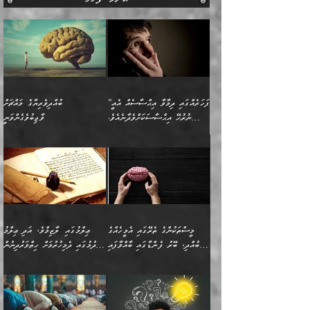
އެންމެ ފަހުގެ
”ފަހަރެއްގައި ދިމާވާ އިޙްސާސެއް އެއީ
ބުއްދިވެރިޔާގެ މައްޗަށް
ނުރުހޭ އިޙްސާސަކަށްވެދާނެއެވެ.
ވާޖިބުވެގެންވަނީ
މިސާލަކަށް ކަމަކާމެދު ބިރުގަތުމެވެ.
”ފަހަރެއްގައި ދިމާވާ
⭐ އިބްނު ޙިއްބާނު (354ހ)
އިޙްސާސެއް އެއީ ނުރުހޭ
ވިދާޅުވިއެވެ: ”ބުއްދިވެރިޔާގެ
އިޙްސާސަކަށްވެދާނެއެވެ.
މައްޗަށް ވާޖިބުވެގެންވަނީ: މި
މިސާލަކަށް ކަމަކާމެދު
ދުނިޔޭގެ ކަންކަމުން އޭނާގެ
ބިރުގަތުމެވެ. ދެން
ޢިލްމު ގަޑުބަޑުކޮށްލާނޭ
އެއިޙްސާސް
ކަންކަމުން އެއްކިބާވުމެވެ. އެއީ
މީސްތަކުންގެ ތެރޭގައި އެމީހެއްގެ
ޢިލްމުގައި ލާޒިމްވެ، އަދި ޢިލްމު
ވަރުގަދަވެގެންވާނަމަ؛
އޭނާއަށް ކުޅަދާނަވީ ވަރަކަށް
ބުއްދި، ބޭރު ފެންޑާގައި ބާއްވާފައި
ހޯދުމުގައި ދެމިހުރުމަށް ހިތްވަރުދިނުން
އެކަމަކާމެދު ނަފުރަތްތެރިވެ،
ޢަމަލުކުރުމުގައި ހުންނާނޭކަމަށް
އޮންނަ މީހުންވެއެވެ.
ބަޔާންކުރުން:
💥 ޝުޢުބާ ބްނުލް ޙައްޖާޖު
🔥އިބްނު ޙިއްބާނު (354ހ)
އަދި އެކަންކުރި މީހަކަށްވެސް
އޮންނަ ޤަޞްދާ އެކުގައިއެވެ.
(160ހ) ވިދާޅުވިއެވެ:
ވިދާޅުވިއެވެ: ”ޢިލްމުގައި
ނަފުރަތުކުރުން
ކޮންމެ ދުއިސައްތަ ޙަދީޘަކުން
”މީސްތަކުންގެ ތެރޭގައި
ލާޒިމްވެ، އަދި ޢިލްމު
މެދުވެރިކުރުވައެވެ. އެއީ
ފަސް ޙަދީޘަށް