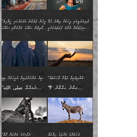
އެމީހެއްގެ ބުއްދި، ބޭރު
ހޯދުމުގައި ދެމިހުރުމަށް
ފިޠުރީގޮތުން ޠަބީޢަތް އެކަމަށް
ޢަމަލުކުރެވުނަސް، އޭރުން
ފެންޑާގައި ބާއްވާފައި އޮންނަ
ހިތްވަރުދިނުން ބަޔާންކުރުން:
ލެނބިގެންވިޔަސްމެއެވެ.
ޢިލްމުގެ ޒަކާތް
މީހުންވެއެވެ. އަނެއްބަޔަކުގެ
ބުއްދިވެރިޔާގެ މައްޗަށް
މިސާލަކަށް އަންހެނާ
އަދާކުރިފަދައިން އޭނާވެއެވެ.
ދުނިޔެމަތީގައި މީހަކަށް ލިބޭނެ ހެޔޮ
”މީހުން ފެނުމުން އަޅުކަމުގައި ހީވާގިވެ
ބުއްދި އެމީހުންނާ
ވާޖިބުވެގެންވަނީ: އޭނާގެ
ފިރިހެނާއަށް ލެނބެއެވެ. ދެން
ދެންފަހެ އެމީހަކު އެއްކޮށް
ޞިފަތަކުން އެންމެ ފުރަތަމަކަމަކީ
މުރާލިވުން ޞައްޙަ ކަންކަމާއި ޞައްޙަ
އެކުގައިވެއެވެ. އަނެއްބަޔަކުގެ
ސިއްރިއްޔާތު އިޞްލާޙުކޮށް
ފިރިހެނާއާމެދު ނުރުހުންވެ
ޖަމަޢަކުރި ޢިލްމަށް
ބުއްދިވެރިކަމެވެ.
ނުވާ ކަންކަން ބަޔާންކުރުން:
🪴 އިބްނު ޙިއްބާނު
🔥އިބްނުލް ޖައުޒީ (597ހ)
ބުއްދިއެއް ނުވެއެވެ. ދެންފަހެ
ނިމުމަށްފަހު ދެން އެއާ
ނަފުރަތްތެރިވާ ކަހަލަ ކަމެއް
ޢަމަލުކުރަން އެމީހަކު
(354ހ) ވިދާޅުވިއެވެ:
ވިދާޅުވިއެވެ: ”މީހުން ފެނުމުން
އެމީހެއްގެ ބުއްދި އެމީހަކާ
ވިއްދައިގެން ޢިލްމު ހޯދަން
އަންހެނާއަށް ދިމާވެ ވަރުގަދަ
ނުކުޅެދުމަކުން އަދި އެ ޢިލްމު
"ދުނިޔެމަތީގައި މީހަކަށް
އަޅުކަމުގައި ހީވާގިވެ
އެކުގައިވާ މީހަކީ: އެމީހަކު
އުޅެ އަދި އެކަމުގައި
އިޙްސާސެއް އޭނާއަށް
ޙިފްޡުކޮށް
ލިބޭނެ ހެޔޮ ޞިފަތަކުން
މުރާލިވުން ޞައްޙަ ކަންކަމާއި
ވާހަކަދެއްކުމުގެ ކުރިން
ދެމިހުރުމެވެ. އެހެނީ ދުނިޔޭގެ
އާދެއެވެ. އަދި އެއާއެކު
އެންމެ ފުރަތަމަކަމަކީ
ޞައްޙަ ނުވާ ކަންކަން
އެމީހަކުގެ ފުށުން އެ ނިކުންނަ
ސަބަބުތަކުން އެއްވެސް
އެއަންހެނ
ބުއްދިވެރިކަމެވެ. އަދި އެއީ
ބަޔާންކުރުން: މީހަކު
އެއްޗެއް ފެންނަ މީހާއެވެ.
ސަބަބަކަށް ސާފުކޮށް
”ބުއްދިވެރިޔާ ދައްކާ ވާހަކަތައް،
ތިން އަންހެންދަރިން އެމީހަކަށް ލިބި:
ﷲ ތަޢާލާ އެކަލާނގެ
ރޭއަޅުކަންކުރާ ބަޔަކާއެކުގައި
ދެންފަހެ އެމީހަކުގެ ބުއްދި
ރަނގަޅަށް ވާޞިލުވެވޭހުށީ
🌴 އިބްނު ޙިއްބާނު
”ނަބިއްޔާ صلى الله
އަޅުތަކުންނަށް ދެއްވި އެންމެ
ރޭގަނޑު ހޭދަކޮށްފާނެއެވެ.
ބޭރު ފެންޑާގައި އޮންނަ
އެކަމުގައި ޢިލްމު ސާފުކޮށް
(354ހ) ވިދާޅުވިއެވެ:
عليه وسلم
ހެޔޮ ރަނގަޅު ކަންތަކުންވާ
ދެން އެމީހުން ރޭގަނޑުގެ ގިނަ
މީހަކީ: ވާހަކަތަކެއް ދައްކާފައި
ޚާލިޞްވެގެންނެވެ. އަދި
”ބުއްދިވެރިޔާ ދައްކާ
ޙަދީޘްކުރެއްވިކަމަށް
ކަމެކެވެ. އެހެންކަމުން އެއާ
ވަޤުތު ނަމާދުކޮށްފާނެއެވެ.
ދެން އޭގެ ފަހުން އެނިކުތް
ބުއްދިވެރިޔަކު ވެއްޖެއްޔާ
ވާހަކަތައް، ޞައްޙަކޮށް
ރިވާކުރެވެއެވެ: "ތިން
އިދިކޮޅު ޞިފައެއް
އަނެއްކޮޅުން މީނާގެ ޢާދައަކީ
އެއްޗެ
ނިންމާނޭކަމަކީ: އެމީހަކު
ސަލާމަތުންވާ ހަށިގަނޑެއް
އަންހެންދަރިން އެމީހަކަށް ލިބި:
ޤާއިމުކޮށްގެން ހުރި މީހަކާ
ސާޢަތެއްވަރު އިރުކޮޅެއް
ކުރާކަމަކާ
ސީދާވާހެން ސީދާވާނެއެވެ.
1-ދެން އެކުދިން
އެކުގައި އިށީންދެ އުޅެގެން
ރޭއަޅުކަންކުރުމެވެ. ދެން މީނާ
އަނެއްކޮޅުން ޖާހިލުމީހާ ދައްކާ
އަދަބުވެރިކުރުވާ 2-އަދި
ﷲ ދެއްވި ނިޢުމަތް
(އެމީހުންނާ އެކުގައި
އަހަރެންގެ ބައްޕަގެ ޙިމާރެއް
”ނަފްސުގެ ކަންކަން ރާވާ