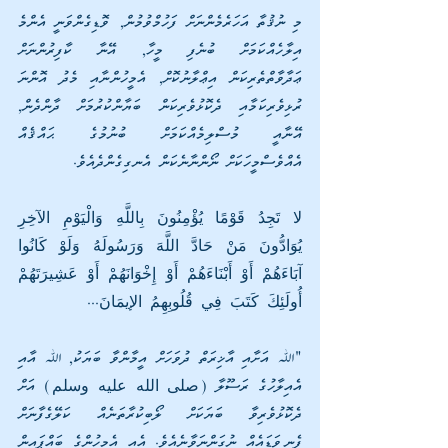
މި ނުޤުތާ އަހަރެމެންނަށް ފަހުމްވުމުން, ވޮޑިގެންވަނީ އެންމެ 
އިލާހެއްކަމަށް ބުނެފި މީހާ, އޭނާ ކާފިރުންނަށް 
ޢަދާވާތްތެރިކަން އިޢްލާނުކޮށް, އެމީހުންނާއި މެދު އޮންނަ 
ރުޅިވެރިކަމާއި ދެކޮޅުވެރިކަން ބަޔާންކުރުމަށް ދާންދެން, 
އޭނާއީ މުސްލިމެއްކަމަށް ބުނުމުގެ ޙައްޤެއް 
އެއްވެސްމީހަކަށް ނޯންނާނެކަން އެނގިގެންދެއެވެ.
لا تَجِدُ قَوْمًا يُؤْمِنُونَ بِاللَّهِ وَالْيَوْمِ الآخِرِ 
يُوَادُّونَ مَنْ حَادَّ اللَّهَ وَرَسُولَهُ وَلَوْ كَانُوا 
آبَاءَهُمْ أَوْ أَبْنَاءَهُمْ أَوْ إِخْوَانَهُمْ أَوْ عَشِيرَتَهُمْ 
أُولَئِكَ كَتَبَ فِي قُلُوبِهِمُ الإيمَانَ...
"ﷲ އަށާއި އާޚިރަތް ދުވަހަށް އީމާންވާ ބަޔަކު, ﷲ އާއި 
އެއިލާހުގެ ރަސޫލާ (صلى الله عليه وسلم) އަށް 
ދެކޮޅުވެރިވާ ބަޔަކަށް ލޯބިކުރާތަނެއް ކަލޭގެފާނަށް 
ފެނިވަޑައެއް ނުގަންނަވާނެއެވެ. އެއީ އެމީހުންގެ ބައްޕައިން 