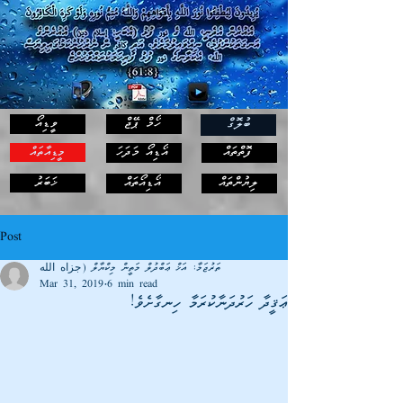
ހޯމް ޕޭޖް
ވީޑިއޯ
ބުލޮގް
ފޮތްތައް
އޯޑިއޯ މަދަހަ
މީޑިއާތައް
ޚަބަރު
ލިޔުންތައް
އޯޑިއޯތައް
Post
ތަރުޖަމާ: އަޚް ޢަބްދުލް މަތީން މިކްޔާލް (جزاه الله
Mar 31, 2019
6 min read
ޢަޤީދާ ހަރުދަނާކުރަމާ ހިނގާށެވެ!