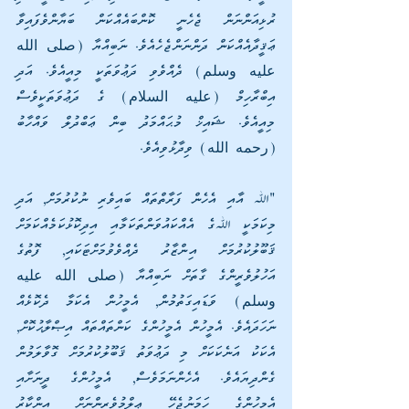
ރުޅިއަންނަން ޖެހެނީ ކޮންބައެއްކަން ބަޔާންވެފައިވާ 
ޢަޤީދާއެއްކަން ދަންނަންޖެހެއެވެ. ނަބިއްޔާ (صلى الله 
عليه وسلم) ދެއްވެވި ދަޢުވަތަކީ މިއީއެވެ. އަދި 
އިބްރާހިމް (عليه السلام) ގެ ދަޢުވަތަކީވެސް 
މިއީއެވެ. ޝައިޚް މުޙައްމަދު ބިން ޢަބްދުލް ވައްހާބު 
(رحمه الله) ވިދާޅުވިއެވެ.
"ﷲ އާއި އެހެން ފަރާތްތައް ބައިވެރި ނުކުރުމަށް, އަދި 
މިކަމަކީ ﷲގެ އެއްކައުވަންތަކަމާއި އިދިކޮޅުކަމެއްކަމަށް 
ޤަބޫލުކުރުމަށް އިންޒާރު ދެއްވެވުމަށްޓަކައި, ފޮތުގެ 
އަހުލުވެރީންގެ ގާތަށް ނަބިއްޔާ (صلى الله عليه 
وسلم) ވަޑައިގަތުމުން, އެމީހުން އެކަމާ ދެކޮޅެއް 
ނަހަދައެވެ. އެމީހުން އެމީހުންގެ ކަންތައްތައް އިޞްލާޙުކޮށް, 
އެކަކު އަނެކަކަށް މި ދަޢުވަތު ޤަބޫލުކުރުމަށް ގޮވާލަމުން 
ގެންދިޔައެވެ. އެހެންނަމަވެސް, އެމީހުންގެ ދީނަށާއި 
އެމީހުންގެ ހަމަނުޖެހޭ ޢިލްމުވެރިންނަށް އިންކާރު 