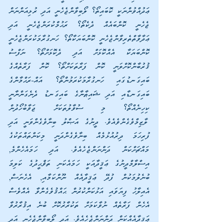
ޢަދުއްވުންނަކީ ކޮބައިތޯ؟ ލޯބިވާންޖެހެނީ އަދި ރުޅިއަންނަން 
ޖެހެނީ ކޮންބައެއް ދެކެތޯ؟ ރަޙުމްކުރަންޖެހެނީ އަދި 
ޢަދާވާތްތެރިވާންޖެހެނީ ކޮންބަޔަކާތޯ؟ ހަނގުރާމަކުރަންޖެހެނީ 
ކޮންބަޔަކާ އެއްކޮޅަށް އަދި ދެކޮޅަށްތޯ؟ ނަފްސު 
ޤުރުބާންކޮށްލަނީ ކޮން ފަރާތަކަށްތޯ؟ ކޮން ފަރާތެއްގެ 
ބައިގަނޑުގައި ހަނގުރާމަކުރަމުންތޯ؟ އައް-ރަޙްމާންގެ 
ބައިގަނޑާއި އަދި ޝައިޠާނާގެ ބައިގަނޑު ދެނެގަންނާނީ 
ކިހިނެއްތޯ؟ މި ސުވާލުތަކަށް ޖަވާބުހޯދުން 
ލާޒިމްވެގެންވެއެވެ. ދީނުގެ އަޞްލު ބިނާވެގެންވަނީ އަދި 
ފުރިހަމަ ދިރުއުޅުމެއް ބިނާވެގެންދަނީ މިކަންތައްތަކުގެ 
މައްޗަށްކަން ދަންނަންޖެހެއެވެ. އަދި ހަމައެހެންމެ, 
އިސްލާމްދީނުގެ ޢަޤީދާއަކީ ހަމައެކަނި ތަޥްޙީދުގެ ކަލިމަ 
ބުނެލުމަކުން ފުދޭ ޢަޤީދާއެއް ނޫންކަމާއި, އެހެނަސް, 
އެއިލާހު ފިޔަވައި އަޅުކަންކުރުން ޙައްޤުވެގެންވާ އެއްވެސް 
އެހެން ފަރާތެއް ނުވާކަމަށް ތަކުރާރުކޮށް ބުނެ އިޤުރާރުވާ 
ޢަޤީދާއެއްކަން ދަންނަންޖެހެއެވެ. އަދި ލޯބިވާންޖެހެނީ އަދި 