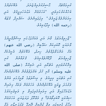
ކުރިމައްޗަށް ޙާޟިރުކުރެވިއްޖެނަމަ, އެބޭކަލުންގެ 
ބަހެއްކަމުގައިވަނީ, "އަހަރެމެން އަޑުއަހައިފީމެވެ. އަދި 
ކިޔަމަންވެއްޖައީމެވެ." މިފަދައިންނެވެ. ސައްޔިދް ޤުޠުބް 
(رحمه الله) ވިދާޅުވިއެވެ.
"ޖާހިލިއްޔަތުގެ މާނަ އަދި އެއަށްފަހުގައި އިސްލާމްދީނުގެ 
މާނައަކީ ކޮބައިކަން ޞަޙާބީން (رضي الله عنهم) 
އަށް އަންގަވާދެއްވުނު ހިނދު, އެބޭކަލުން އެކީއެކަށް 
ޖާހިލިއްޔަތު ދޫކޮށްލެއްވިއެވެ. ޤުރުއާނުން ކުރި 
ބިނާކުރުވަނިވި އަޘަރާއި އަދި ނަބިއްޔާ (صلى الله 
عليه وسلم) އާއި ޚުދު ބައްދަލުވުމުން އެބޭކަލުންނަށް 
ކުރި އަޘަރަކީ މިއީއެވެ. މި ރިސާލަތުގެ ތާރީޚުގައި އެންމެ 
ވަރުގަދަ ޖީލަކީ އެބޭކަލުންނެވެ. އަހަރެމެން ވަރަށް ގިނައިން 
އަޑުއަހާފައިވާ އަދި ކިޔައިއުޅެވިފައިވާ މި މަތިވެރިކަމުގެ 
ސިއްރަކީ ކޮބައިތޯއެވެ؟ މި މަޢްރޫފު ދަރަޖައަކީ, އަހަރެމެން 
މިހާރު ގެނބިފައި މިވާ ފުންމިން ނޭނގޭ ވަޅުގަނޑާއި އަޅާ 