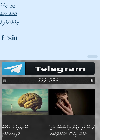
ދީނީ ލިޔުން
އެންމެ ފަހުގެ
ލިޔުން/ތައުޙީދު
އެންމެ ފަހުގެ
”ފަހަރެއްގައި ދިމާވާ އިޙްސާސެއް އެއީ
ބުއްދިވެރިޔާގެ މައްޗަށް
ނުރުހޭ އިޙްސާސަކަށްވެދާނެއެވެ.
ވާޖިބުވެގެންވަނީ