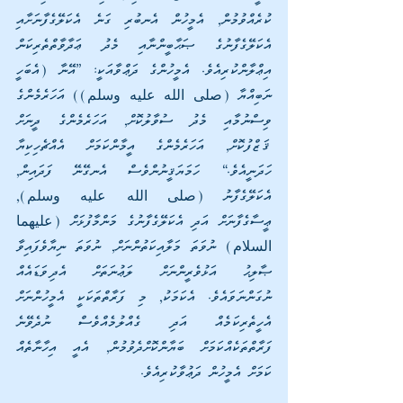
ކުރެއްވުމުން, އެމީހުން އެނބުރި ގަނެ އެކަލޭގެފާނަށާއި 
އެކަލޭގެފާނުގެ ޞަޙާބީންނާއި މެދު ޢަދާވާތްތެރިކަން 
އިޢްލާންކުރިއެވެ. އެމީހުންގެ ދަޢްވާއަކީ: [އޭނާ (އެބަހީ 
ނަބިއްޔާ (صلى الله عليه وسلم)) އަހަރެމެންގެ 
ވިސްނުމާއި މެދު ސުވާލުކޮށް, އަހަރެމެންގެ ދީނަށް 
ޤަޒްފުކޮށް, އަހަރެމެންގެ އީމާންކަމަށް އެއްޗެހިކިޔާ 
ހަދަނީއެވެ.] ހަމަޔަޤީނުންވެސް އެނގޭނޭ ފަދައިން, 
އެކަލޭގެފާނު (صلى الله عليه وسلم), 
ޢީސާގެފާނަށް އަދި އެކަލޭގެފާނުގެ މަންމާފުޅަށް (عليهما 
السلام) ނުވަތަ މަލާއިކަތުންނަށް, ނުވަތަ ނިޔާވެފައިވާ 
ޞާލިޙު އަޅުވެރީންނަށް ލަޢުނަތަށް އެދިވަޑައެއް 
ނުގަންނަވައެވެ. އެކަމަކު, މި ފަރާތްތަކަކީ އެމީހުންނަށް 
އެހީތެރިކަމެއް އަދި ގެއްލުމެއްވެސް ނުދެވޭނެ 
ފަރާތްތަކެއްކަމަށް ބަޔާންކޮށްދެވުމުން, އެއީ އިހާނާތެއް 
ކަމަށް އެމީހުން ދަޢުވާކުރިއެވެ.