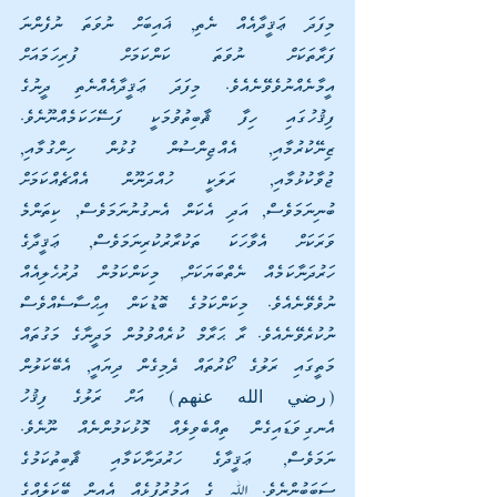
މިފަދަ ޢަޤީދާއެއް ނެތި, ޣައިބަށް ނުވަތަ ނުފެންނަ 
ފަރާތަކަށް ނުވަތަ ކަންކަމަށް ފުރިހަމައަށް 
އީމާނެއްނުވެވޭނެއެވެ. މިފަދަ ޢަޤީދާއެއްނެތި ދީނުގެ 
ފިޤުހުގައި ހިފާ ޘާބިތުވުމަކީ ފަސޭހަކަމެއްނޫނެވެ. 
ޒިނޭކުރުމާއި, އެއްޖިންސުން ގުޅުން ހިންގުމާއި, 
ޖުވާކުޅުމާއި, ރަލަކީ ހުއްދަނޫން އެއްޗެއްކަމަށް 
ބުނިނަމަވެސް, އަދި އެކަން އެނގުނުނަމަވެސް, ކިތަންމެ 
ވަރަކަށް އެވާހަކަ ތަކުރާރުކުރިނަމަވެސް, ޢަޤީދާގެ 
ހަރުދަނާކަމެއް ނެތްބަޔަކަށް, މިކަންކަމުން ދުރުހެލިއެއް 
ނުވެވޭނެއެވެ. މިކަންކަމުގެ ބޮޑުކަން އިޙްސާސެއްވެސް 
ނުކުރެވޭނެއެވެ. ރާ ޙަރާމް ކުރެއްވުމުން މަދީނާގެ މަގުތައް 
މަތީގައި ރަލުގެ ކޯރުތައް ދެމިގެން ދިޔައީ, އެބޭކަލުން 
(رضي الله عنهم) އަށް ރަލުގެ ފިޤުހު 
އެނގިވަޑައިގެން ތިއްބެވިލެއް މޮޅުކަމުންނެއް ނޫނެވެ. 
ނަމަވެސް, ޢަޤީދާގެ ހަރުދަނާކަމާއި ޘާބިތުކަމުގެ 
ސަބަބުންނެވެ. ﷲ ގެ އަމުރުފުޅެއް އެއިން ބޭކަލެއްގެ 