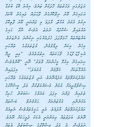
މަޖަލުގައި ވަގުތުތައް ހޭދަކުރާ ތަނެވެ. އިއްޔެ ބޮޑު ބުރުގާ 
އަޅައިގެން މޫނު ނިވާކޮށްގެން ދޫހެދުން ލައިގެން ބޭރަށް 
ނިކުމެ އުޅުނު އުޚްތާ, މާދަމަ މި ފެންނަނީ މޫނު ފޮތިކޮޅު 
އެއްލައިލާ ސްކާފެއް ނުވަތަ އެވެސް ނާޅާ ގައިގެ 
ބައްޓަންތައް ހާމަވާފަދަ ހެދުމެއްގައި ނިކުންނަ މަންޒަރެވެ. 
މިހެން މިކަން ދިމާވުމުން, މުޖުތަމަޢުގެ ތެރޭގައި 
އެކިފާޑުފާޑުގެ ވާހަކަތައް އިތުރުވެއެވެ. "މިއީ ދީނޭ 
ކިޔައިގެން މިއުޅޭ މީހުންނަށް ވާވަރު" ނޫނީ "ކޮންމެވެސް 
އެއްގޮތަކަށް ކަލޭމެން އުޅެބަލަ!" މިފަދައިން 
ރައްދުކުރެވޭލެއް މަދެއްނޫނެވެ. އަދި މުޖުތަމަޢުގެ ތެރޭގައި 
އިސްލާމްދީނަށް އުޅެން މަސައްކަތްކުރާ މަދު މީސްކޮޅުގެ 
ތެރެއިން ފެންނަ މިފަދަ ބައެއްގެ ސަބަބުން ހުރިހާ 
އަޚުންނާއި އުޚްތުންނަށް ޙައްޤުނުވާ ބަސްތައް 
ރައްދުކުރެވޭތަން އާދެއެވެ. އެއީ ޙަޤީޤަތެއްވެސް ނެތިއެއް 
ނޫނެވެ. ބަދަލުތައް މިއަންނަނީ އެކަކު ދެމީހަކަށް ނޫނެވެ. 
ނަމަވެސް, އެ މަދު މީސްކޮޅުގެ ނިސްބަތުން އެތައް 