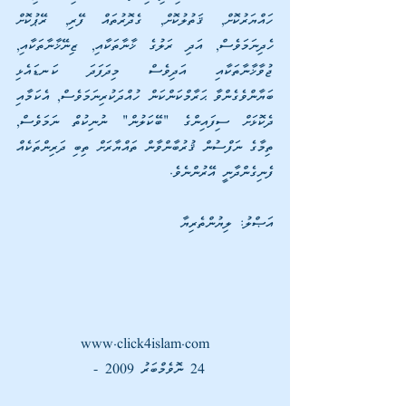
ހައްޔަރުކޮށް, ޤަތުލުކޮށް, ގެދޮރުތައް ފޭރި, ރޭޕުކޮށް 
ހެދިނަމަވެސް, އަދި ރަލުގެ ޚާނާތަކާއި, ޒިނޭޚާނާތަކާއި, 
ޖުވާޚާނާތަކާއި އަދިވެސް މިދަފަދަ ކަނޑައެޅި 
ބަޔާންވެގެންވާ ޙަރާމްކަންކަން ހުއްދަކުރިނަމަވެސް, އެކަމާއި 
ދެކޮޅަށް ސިފައިންގެ "ބޭކަލުން" ނުނިކުތް ނަމަވެސް, 
ތިމާގެ ނަފްސުން ޤުރުބާންވާން ތައްޔާރަށް ތިބި ދަރިންތަކެއް 
ފެނިގެންދާނީ އޭރުންނެވެ.
އަޞްލު: ލިޔުންތެރިޔާ
www.click4islam.com
24 ނޮވެމްބަރު 2009 - 