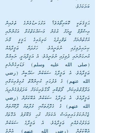
ބަޔަކަށެވެ.
ޙަޤީޤަތަކީ ކޮބައިތޯއެވެ؟ އަޅުގަނޑުމެންގެ ތެރެއިން 
އިސްލާމް ދީނަށް އުޅެން މަސައްކަތްކުރާ އަޚުންނާއި 
އުޚްތުންނަށް ތަޥްޙީދުގެ ކަލިމައިގެ ޙަޤީޤީ މާނަ 
ކިޔައިދެވިފައި ނުވަނީއެވެ. ހަރުދަނާ ޢަޤީދާއެއް 
އުނގަންނައި ދެވިފައި ނުވަނީއެވެ. އެ އަޤީދާއަކީ, ނަބިއްޔާ 
(صلى الله عليه وسلم) ވަޑައިގެންނެވި 
ޢަޤީދާއެވެ. އެ ޢަޤީދާގެ ސަބަބުން ޞަޙާބީން (رضي 
الله عنهم) ގެ މެދުގައި ކުރިންއޮތް ރުޅިވެރިކަމާއި 
ޢަދާވާތްތެރިކަން, ލޯތްބާއި އޯގާތެރިކަމަށް ބަދަލުވެގެންދިޔަ 
ޢަޤީދާއެވެ. އެ ޢަޤީދާގެ ސަބަބުން އެބޭކަލުން (رضي 
الله عنهم) ގެ ގެދޮރުތަކާއި މުދާތައް ދޫކޮށްލަން 
ޖެހުނުކަމުގައިވިޔަސް އެކަމަށް ރުހި ޤަބޫލުވެ އެގޮތަށް 
ޢަމަލުކުރެއްވި ޢަޤީދާއެވެ. އެ ޢަޤީދާގެ ސަބަބުން 
އެބޭކަލުން (رضي الله عنهم) އެންމެ 