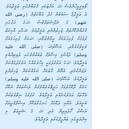
ލޯބިވީމީހުންވެސް ﷲ އަށްޓަކައި ޤުރުބާންކުރި ޢަޤީދާއެވެ. 
އެ ޢަޤީދާގެ ސަބަބުން ޚުދު އެބޭކަލުން (رضي الله 
عنهم) ގެ ނަފްސުތައްވެސް ﷲގެ މަގުގައި 
ޤުރުބާންކޮށްލަން ޖެހިލުންނުވި ޢަޤީދާއެވެ. ﷲއާއި އާޚިރަތް 
ދުވަހަށް ފުރިހަމައަށް އީމާންވުމާއި, ﷲއަށް ފުރިހަމައަށް 
ވަކީލުކުރުމާއި, ރަސޫލުﷲ (صلى الله عليه 
وسلم) ދެއްކެވި މިސާލަށް ތަބަޢުވުމުގައި ދެމިތިއްބެވި 
ޢަޤީދާއެވެ. ﷲގެ އަމުރުފުޅަކީ ކިހާވަރެއްގެ އަމުރުފުޅެއްކަން 
ވަޒަންކުރެވި, އެނޫން ގޮތަކަށް ކަމެއްކުރަން ޖެހިލުންވި 
ޢަޤީދާއެވެ. ރަސޫލުﷲ (صلى الله عليه وسلم) 
ކަމެއް ދޫކޮށްލުމަށް ޙަދީޘްކުރެއްވުމުން ލަސްތަކެއް ނުކޮށް 
އެގޮތަށް ޢަމަލުކުރެއްވި ޢަޤީދާއެވެ. ކުފުރުގެ ނިޡާމުތަކުން 
ބަރީއަވެ, އެއާއި ދެކޮޅަށް ހަނގުރާމަކޮށް އިސްލާމްދީނަށް 
ނަޞްރު ހޯދައިދިން އަދި ﷲ ގެ ޝަރީޢަތް މި 
ބިންމަތީގައި ތަންފީޛުކުރުވި ޢަޤީދާއެވެ.