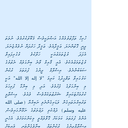
ހުރިހާ ތަފާތުވުމެއްގެ އަޞްލަކީވެސް ޤަބޫލުކުރުމެވެ. ނުވަތަ 
ދީނީ ގޮތުންނަމަ, ޢަޤީދާއެވެ. ޢަޤީދާ ހަރުދަނާ ނުވެއްޖެނަމަ, 
އެފަދަ މުޖުތަމަޢުއަކީ ހަލާކުވެ މުގުރިފައިވާ 
މުޖުތަމަޢުއެކެވެ. އެއީ ޤާއިމް ވާނެ ބިންގަލެއް ނެތުމުގެ 
ސަބަބުންނެވެ. އިސްލާމް ދީނުގެ ފުރަތަމަ ރުކުން 
ކަމުގައިވާ ތަޥްޙީދުގެ ކަލިމަ "لا إله إلا الله" އަކީ 
މި ބިންގަލުގެ ފެށުމެވެ. އަދި މި ބިންގާ ފުރިހަމަ 
ކުރުމަށްޓަކައިވާ ޝަރުޠުތަކެއްވެސް ވެއެވެ. އިސްލާމީ 
ތަރުބިއްޔަތައިގެން ވަޑައިގެންނެވި ނަބިއްޔާ (صلى الله 
عليه وسلم) ދެއްކެވި ދަޢުވަތުގެ ނަމޫނާގައިވެސް, 
އެންމެ ފުރަތަމަ ކަމަކަށް ގޮވާލެއްވީ މިކަންކަމަށެވެ. އެހެނީ 
އިސްލާމްދީނުގެ ރުކުންތައް ބިނާވެގެންވަނީ ޣައިބަށް 