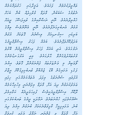
ތަޤްލީދުކުރެވެން ފަށައެވެ. ޢަޤީދާގައި ހަރުދަނާކަމެއް 
ނެތުމުގެ ސަބަބުން, މާދަމާ މުލްހިދެއް ބުނާ ބަހަށް 
ހެއްލިދާނެއެވެ. ނޫނީ ނަޞާރާއިންގެ ލުއިފަސޭހަ ދީނަށް 
އުޅެން އެނބުރިގަނެފާނެއެވެ. ނޫނީ އެނޫންވެސް ތިމާގެ 
ބަލިކަށި ސިކުނޑިއަށް ވިސްނުނު ގޮތަކަށް އުޅުން 
ބަދަލުކޮށްލަފާނެއެވެ. ބައެއް ފަހަރު އިސްލާމްދީނުގެ 
ނަމުގައެވެ. އަދި ބައެއް ފަހަރު އިސްލާމްދީނުން ބޭރުވެ 
މުރުތައްދުވެގެންވާ ޙާލުގައެވެ. މިއީ އަޅުގަނޑުމެންގެ 
ލޯމަތިން މި މަންޒަރުތައް ފެންނަމުންދާ ގޮތެވެ. އިއްޔެ 
ފަގުޑި އަޅައިގެން ބޮޑު ޖުއްބާލާ ތުނބުޅިދިގުކޮށް އީޒާރު 
އުފުލައި ސުންނަތުގެ މިފަދަ އެތައްކަމެއްގައި ހިފައި 
ޢަމަލުކުރަމުން ދިޔަ އަޚާ, މާދަމާ މިފެންނަނީ މިހުރިހާކަމެއް 
ދޫކޮށް އިސްލާމްދީނަކީވެސް ފުރިހަމަދީނެއް ކަމާއިމެދު 
ޝައްކުވެފައި ހުއްނަތަނެވެ. ނަމާދަކީ ދީނުގެ ތަނބުކަމުގައި 
ބުނެ, އަޅައިފިމީހާ ކާފިރުވާނެކަމަށް ބުނަމުން އިއްޔެ ދިޔަ 
އަޚާ, މާދަމާ މި ފެންނަނީ ނަމާދު އަޅައި ކުޅިވަރާ 