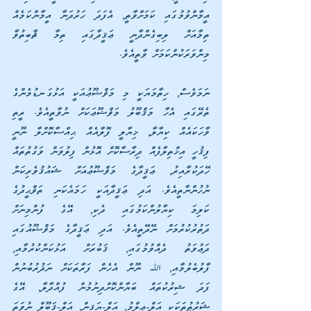
އީމާންވުމުގައި ކަމަށްވާތީ, އެފަދަ ހަރުދަނާ އީމާންކަމެއް 
ތިމާއަށް ލިބިގެންދާނީ ޢަޤީދާގައި ތިމާ ޘާބިތުވާ 
މިންވަރަކުންކަމަށް ވާތީއެވެ.
ނަމަވެސް, ހިތާމަޔަކީ މި މަޥްޟޫޢުއަކީ އަޅުގަނޑުމެންގެ 
ތެރޭގައި އެހާ މަޤްބޫލު މަޥްޟޫޢަކަށް ނުވާތީއެވެ. ރީތި 
ވާހަކައެއް ކިޔާލާ, ޚިޔާލީ ފޮލާއެއް ޙިއްސާކޮށްލާ ނޫނީ 
ފިޤުހީ އިޚްތިލާފެއް ދިރާސާކޮށް އޮޅުން ފިލުވަން ވަގުތުތައް 
ހޭދަކުރާއިރު, ޢަޤީދާގެ މަޥްޟޫޢުއަށް ޝައުޤުވެރިކަން 
ނުހުންނާތީއެވެ. އަދި ޢަޤީދާއަކީ ހަމައެކަނި ތަޥްޙީދުގެ 
ކަލިމަ ކިޔާލުންކަމުގައި ދެކި, އޭގެ ފުންމިނަށް 
ދަތުރުކުރުމަށް ނޭދޭތީއެވެ. އަދި ޢަޤީދާގެ މަޥްޟޫއުގައި 
ދަޢުވަތު ދެއްވުމުގައި, ޤަބުރަށް އަޅުކަންކުރުމާއި, 
ފާލުބެލުމާއި, ﷲ ނޫން އެހެން ފަރާތަކަށް ނަޛުރުބުނުން 
ފަދަ ޝިރުކުތައް ބަޔާންކޮށްދިނުމުން ފުއްދާލާ, އޭގެ 
ޝަރުޠުތަކަކީ އަލް-ޢިލްމު, އަލް-ޔަޤީން, އަލް-ޤަބޫލް ނުވަތަ 