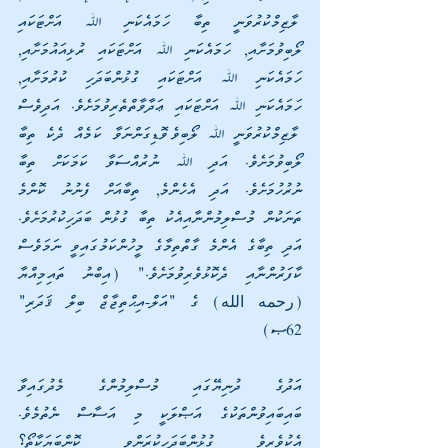
ލާޒިމްކުރުވަނީ ތިބާ ހަމައެކަނި ﷲ އަށްޓަކައި 
ލޯބިވުމަށާއި, ހަމައެކަނި ﷲ އަށްޓަކައި ރުޅިއައުމަށާއި, 
ހަމައެކަނި ﷲ އަށްޓަކައި ގުޅުންބަދަހި ކުރުމަށާއި, 
ހަމައެކަނި ﷲ އަށްޓަކައި ޢަދާވާތްތެރިވުމަށެވެ. އަދިވެސް 
ލާޒިމްކުރުވަނީ ﷲ ލޯބިވެވޮޑިގަންނަވާ ކަމެއް ދެކެ ތިބާ 
ލޯބިވުމަށެވެ. އަދި ﷲ ނުރުއްސަވާ ކަމަކަށް ތިބާ 
ނުރުހުމަށެވެ. އަދި އެހެންމެ, ތިބާއަށް ފެނުނު ކޮންމެ 
ތަނަކުން މުސްލިމުންނާއިއެކު ތިބާ ގުޅުން ބަދަހިކުރުމަށެވެ. 
އަދި ތިބާގެ އެންމެ ގާތްތިމާގެ މީހުންކަމުގައިވީ ނަމަވެސް 
ކާފަރުންނާއި ދެކޮޅުވެރިވުމަށެވެ." (އިބްނު ތައިމިއްޔާ 
(رحمه الله) ގެ "އަލް-އިޙްތިޖާޖް ބިލް ޤަދަރި" 
62ޞ)
އަދުގެ ދުނިޔޭގައި މުސްލިމުންގެ މެދުގައިވާ 
ބައިބައިވުންތަކުގެ އަޞްލަކީ މި އަސާސް ނެތުމެވެ. 
އެކުވެރިވެ ގުޅުންބަދަހިކުރަންވީ ކޮންބަޔަކާތޯ؟ 