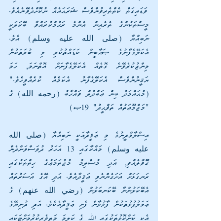
ވަޑައިގަތް ކެތްތެރިވުންވެސް ޝަރަޙައެއް ނުކޮށްދެވޭނެއެވެ. 
މީސްތަކުންގެ ތެރެއިން އެންމެ ރަޙުމްކުރައްވާ ބޭކަލަކީ 
ނަބިއްޔާ (صلى الله عليه وسلم) އެވެ. 
އެކަލޭގެފާނުގެ ޞަޙާބީން ކަޑައްތުކުރި މި ބުރަތަކުން 
މިންޖުކުރެވޭނެ ގޮތެއް އެކަލޭގެފާނަށް އޮތްނަމަ, ހަމަ 
ޔަޤީނުންވެސް އެކަލޭގެފާނު އެކަމެއް ކުރެއްވީހެވެ." 
(މުޙައްމަދު ބިން ޢަބްދުލް ވައްހާބު (رحمه الله) ގެ 
"މަޖްމޫޢަތުއް ތަޥްޙީދު" 19ޞ)
އިސްލާމްދީނުގެ މި ޢަޤީދާއަކީ ނަބިއްޔާ (صلى الله 
عليه وسلم) މައްކާގައި 13 އަހަރު ދުވަސްވަންދެން 
ގޮވާލެއްވި, އަދި މުސްލިމު މުޖުތަމަޢުގެ ހިތްތަކުގައި 
ރަނގަޅަށް އަށަގެންނެވި ޢަޤީދާއެވެ. އަދި އޭގެ އަސަރުތައް 
އެބޭކަލުންނާ ބޭކަނބަލުން (رضي الله عنهم) ގެ 
ޢަމަލުފުޅުތަކުން ފާޅުވާން ފެށި ޢަޤީދާއެކެވެ. އަދި ދުނިޔޭގެ 
އެކި ކަންކޮޅުތަކުގައި ﷲ ގެ ކަލިމަ މަތިވެރިކުރުމަށްޓަކައި 