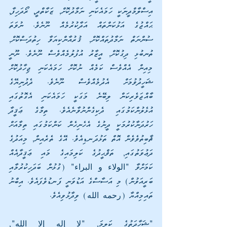
އިސްލާމްދީނަކީ ހަމައެކަނި ނަމާދުކޮށް, ޒަކާތްދީ, ރޯދަހިފާ, 
ޙައްޖުގެ އަޅުކަންތައް އަދާކުރުމެއް ނޫނެވެ. ނުވަތަ 
ސުންނަތް ނަމާދުތައްކޮށް, ޤުރުއާންކިޔަވާ ހިތުދަސްކޮށް, 
ތުނބުޅި ދިގުކޮށް, އީޒާރު އުފުލުމެއްވެސް ނޫނެވެ. ނޫނީ 
މިއިން އެއްވެސް ކަމެއް ނުކޮށް ހަމައެކަނި ޖިހާދުކޮށް 
ޝަހީދުވުމަށް އެދުމެއްވެސް ނޫނެވެ. ދެދުނިޔޭގެ 
ބާއްޖަވެރިކަން ލިބޭނެ މަގަކީ ހަމައެކަނި އެގޮތުގައި 
އުޅެލުންކަމުގައި ދެކިގެންނުވާނެއެވެ. ތިމާގެ ޢަޤީދާ 
ހަރުދަނާކުރުމަކީ ދީނުގެ އެހެނިހެން ކަންކަމުގައި ތިމާއަށް 
ޘާބިތުވެވެން އޮތް ތަޅުދަނޑިއެވެ. އޭގެ ތެރެއިން, މިއަދުގެ 
ދަޢުވަތުގައި, ތަޥްޙީދުގެ ކަލިމައިގެ މައި ޢަޤީދާއެއް 
ކަމަށްވާ "الولاء و البراء" (ގުޅުން ބަދަހިކުރުމާއި 
ބަރީއަވުން) މި އަސާސްގެ އަޑުވަނީ ފަނޑުވެފައެވެ. އިބްނު 
ތައިމިއްޔާ (رحمه الله) ވިދާޅުވިއެވެ.
"ޝަހާދަތުގެ ކަލިމަ, "لا إله إلا الله", 