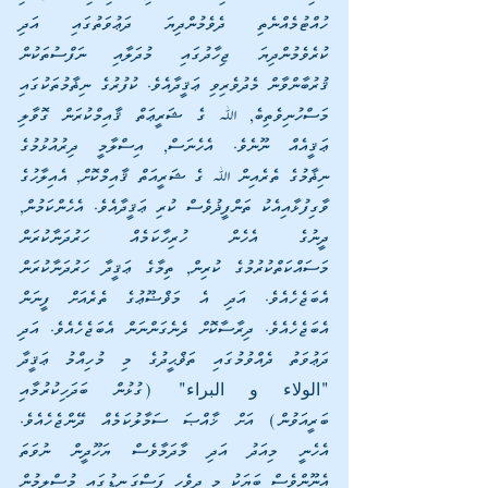
ހުއްޓުމެއްނެތި ދެވެމުންދިޔަ ދަޢުވަތުގައި އަދި 
ކުރެވެމުންދިޔަ ޖިހާދުގައި މުދަލާއި ނަފްސުތަކުން 
ޤުރުބާންވާން މެދުވެރިވި ޢަޤީދާއެވެ. ކުފުރުގެ ނިޡާމުތަކުގައި 
މަސްހުނިވެތިބެ, ﷲ ގެ ޝަރީޢަތް ޤާއިމްކުރަން ގޮވާލި 
ޢަޤީއެއް ނޫނެވެ. އެހެނަސް, އިސްލާމީ ދިރުއުޅުމުގެ 
ނިޡާމުގެ ތެރެއިން ﷲ ގެ ޝަރީއަތް ޤާއިމްކޮށް, އެއިލާހުގެ 
ވާގިފުޅާއިއެކު ތަންފީޛުވެސް ކުރި ޢަޤީދާއެވެ. އެހެންކަމުން, 
ދީނުގެ އެހެން ހުރިހާކަމެއް ހަރުދަނާކުރަން 
މަސައްކަތްކުރުމުގެ ކުރިން, ތިމާގެ ޢަޤީދާ ހަރުދަނާކުރަން 
އެބަޖެހެއެވެ. އަދި އެ މަޥްޟޫޢުގެ ތެރެއަށް ފީނަން 
އެބަޖެހެއެވެ. ދިރާސާކޮށް ދެނެގަންނަން އެބަޖެހެއެވެ. އަދި 
ދަޢުވަތު ދެއްވުމުގައި ތަޥްޙީދުގެ މި މުހިއްމު ޢަޤީދާ 
"الولاء و البراء" (ގުޅުން ބަދަހިކުރުމާއި 
ބަރީއަވުން) އަށް ޚާއްޞަ ސަމާލުކަމެއް ދޭންޖެހެއެވެ. 
އެހެނީ މިއަދު އަދި މާދަމާވެސް ޔަހޫދީން ނުވަތަ 
އެނޫންވެސް ބަޔަކު މި ދިވެހި ފަސްގަނޑުގައި މުސްލިމުން 