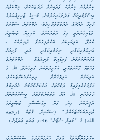
ކިޔާލުމުން ޚިޔާލެއް ފަދައިންވާ ދަރަޖައެކެވެ. މިބޭކަލުން 
އިސްލާމްދީނަށް ވަދެވަޑައިގަތުމުން, މާޟީގެ ޖާހިލިއްޔަތުގެ 
ހުރިހާ އެއްޗެއް އެއްލަވާލެއްވިއެވެ. އެބޭކަލުން ސަވާރުވެ 
ވަޑައިގެންނެވީ ދިގު ދަތުރަކަށެވެ. ކައިރިން ތަޞްވީރު 
ކުރެވޭ, ބަލިކަށިކަން އެކުލެވިގެންވާ ދުނިޔެއެއް - 
އަނިޔާވެރިކަމާއި, ނިކަމެތިކަމާއި, އަދި ލާރިއަށް 
އަޅުކަންކުރުމުން ފުރިފައިވާ ދުނިޔެއެއް - އެބޭކަލުންގެ 
ފަހަތަށް ދޫކޮށްލެއްވީ, އުއްމީދުތަކުން ފުރިގެންވާ, ﷲ ގެ 
އަލިކަމުން އަލިވެގެންވާ ދިރިއުޅުމަކަށްޓަކައެވެ. 
ޚަލްޤުކުރެވިފައިވާ ތަކެއްޗަށް އަޅުކަންކުރުމުން އެއްކިބާވެ 
ހަމައެކަނި ﷲ އަށް އަޅުކަންކުރުމަށް މީސްތަކުންނަށް 
ޔަޤީންކަން ދިން, ފުން އިޙްސާސާއި ތަޞްވީރުގެ 
ދުނިޔެއަކަށްޓަކައެވެ." (ސައްޔިދް ޤުޠުބް (رحمه 
الله) ގެ "މައިލް ސްޓޯން" 16ޞ, ޢަރަބި ޢަދަދުން)
ކީއްވެގެންތޯއެވެ؟ ޢަޤީދާ ހަރުދަނާވުމުގެ ސަބަބުންނެވެ. 