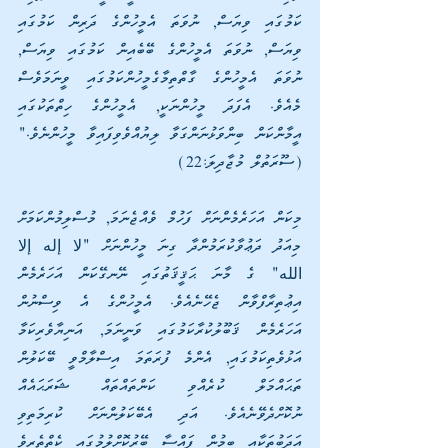
ކަމުގައި ވިޔަސް, ނުވަތަ އެމީހުންގެ ދަރިން ކަމުގައި 
ވިޔަސް, ނުވަތަ އެމީހުންގެ ބޭބެއިން ކަމުގައި ވިޔަސް, 
ނުވަތަ އެމީހުންގެ ގާތްތިމާގެމީހުންކަމުގައި ވީނަމަވެސް 
މެއެވެ. އެފަދަ މީހުންނަކީ, އެމީހުންގެ ހިތްތަކުގައި 
އީމާންކަން ބިންވަޅުނަންގަވާ ލިޔުއްވެވިފައިވާ މީހުންނެވެ." 
(ސޫރަތުލް މުޖާދިލަ:22)
މިކަން އަހަރެމެންނަށް ފަހުމް ވެއްޖެނަމަ, މުސްލިމުންކަމަށް 
މިއަދު ދަޢުވާކުރަމުންދާ ގިނަ މީހުންނަށް "لا إله إلا 
الله" ގެ މާނަ ޙަޤީޤަތުގައި ނޭނގޭކަން އަހަރެމެން 
އިޢުތިރާފްވާން ޖެހޭނެއެވެ. އެމީހުންގެ އެ ވިސްނުން 
އަހަރެމެން ޤަބޫލުކުރާކަމުގައި ވަނީނަމަ, އަނިޔާވެރިކަމާ 
އަޅުވެތިކަމުގައި, އެންމެ ފުރަތަމަ އިސްލާމްވީ ބޭކަލުން 
ތަޙައްމަލް ކުރެއްވި ކަންތައްތައް ޝަރަޙައެއް 
ނުކޮށްދެވޭނެއެވެ. އަދި އެބޭކަލުންނަށް ކުރިމަތިވި 
އަދަބުތަކާއި ބިމުން ފައްސާ ބޭރުކޮށްލުމުގައި ކެތްތެރިވެ 