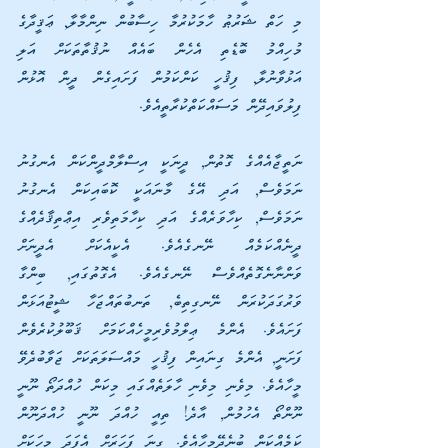
މި ހަތް ޝަރުޠު ހާމަކުރުމާ ހިސާބުން ނިންމާލާ, ޢަޤީދާގެ 
މުހިއްމު ބޮޑެތި އެހެން ބައެއް ނުޤުތާތަކަށް އަލި 
އަޅުވާނުލާ, ފިޤުހީ ކަންކަމުން ފަށައިގެން ދީން އޮޅުން 
ފިލުވައިދޭން މަސައްކަތްކުރާތީއެވެ.
ނަތީޖާއެއްގެ ގޮތުން, ދީނަކީ އިސްލާމްދީންކަން އެނގުނު 
ނަމަވެސް, އަދި އޭގެ މާނައަކީ ކޮބައިކަން އެނގުނު 
ނަމަވެސް, ކިހާވަރެއްގެ އަދި ކިހާމަތިވެރި އިޢްތިޤާދެއްގެ 
ދީނެއްކަމެއް ނޭނގެއެވެ. އެކީއެކަށް އެދީނަށް 
ވަންނާނެގޮތެއްވެސް ނޭނގެއެވެ. އެގޮތުގައި, ބިންގާ 
ވަރުގަދަކުރަން ނޭނގިތިބެ, ތަނބުތައްޖަހާ ޝީޓުއަޅަން 
ފަށައެވެ. އެންމެ ޢިލްމުވެރިމީހެއްކަމަށް ޤަބޫލުކުރެވެން 
ފަށަނީ, އެންމެ ގިނައިން ފިޤުހީ މައްސަލަތަކަށް ޖަވާބުދެވޭ 
މީހާއެވެ. މިވެނި މިވެނި ހާލަތެއްގައި މިކަން ހުއްދަތޯ ނޫނީ 
ނޫންތޯ އެހުމުން, އާދެ! ތިއީ ހުއްދަ ނޫނީ ހުއްދަނޫން 
ކަމެއްކަން ބުނެދޭމީހާއެވެ. ގިނަ ފަހަރަށް އެފަދަ މީހަކަށް 