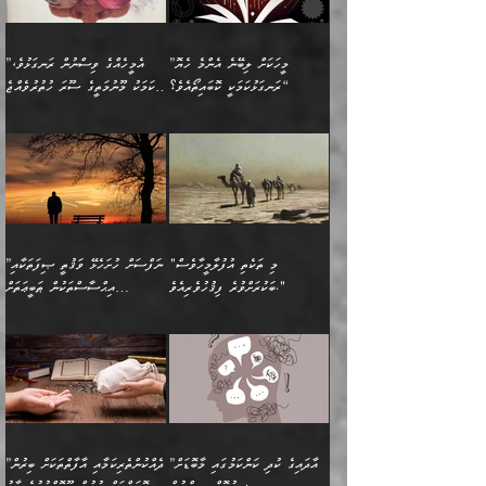
ގެއްލުނެވެ. ދެން ބައްޕަ
ވަޒަންހަމަވާ އެއްޗެއް ނޫނެވެ.
ބަސްތަކެއްވިޔަސް އޭގެ ޤަދަރު
އަންހެން ދަރިން
ގާތްވުމާއި، އެއާ އިދިކޮޅު އިދ
ވިދާޅުވިއެވެ: ”ﷲ ތަޢާލާ
ނަފްސު ކަންކަން
ބޮޑުވެގެންވެއެވެ. އެއީ
ކައިވެނިކުރުވުމުގައި
އަހަރެންނަށް އޭތި އަނބުރާ
މަސްހުނިކޮށްލައެވެ. އެގޮތުން
ފާފަވެރިޔާގެ ކުރިމަތިލުން
ފަރުވާކުޑަކޮށް، ޢާއިލާއެއް
”މީހަކަށް ލިބޭނެ އެންމެ ހެޔޮ
”އެމީހެއްގެ ވިސްނުން ރަނގަޅުވެ،
ރައްދުކުރައްވައިފިނަމަ ފަހެ
މީހަކު ބުރު ސޫރަ ރީތި
ކިތަންމެ ކުޑަކަމެއްވިޔަސް
ބިނާކޮށް ކައިވެންޏެއް
ރަނގަޅުކަމަކީ ކޮބައިތޯއެވެ؟“
އެކަމަކު މޫނުމަތީގެ ސޫރަ ހުތުރުވެއްޖެ
އެކަލާނގެ ރުއްސަވާނޭ
ފުރިހަމަ، މުދާތައް
މީހާ,
އޭގެ މުޞީބާތް ބޮޑުވެގެންވާ
ޤާއިމުކުރުން ދޫކޮށްފައި
🪨 އިބްނުލް މުބާރަކު
☘️ އިބްނު ޙިއްބާނު
ޙަމްދުގެ ބަސްތަކަކުން
ތަނަވަސްވެ، އެކަމަކު އެއާއެކު
ގޮތަށެވެ. އަދި ބުއްދިވެރިކަމުގެ
ކިޔެވުމާއި އެހެން
(181ހ) އަށް ދެންނެވުނެވެ:
(354ހ) ވިދާޅުވިއެވެ:
އަހަރެން އެކަލާނގެއަށް
ޢަޤީދާއާއި ފިކުރު ފުރެދިގެންވާ
ތެރޭގައި: އެއްވެސް ކަ
މަޤްޞަދުތަކުގައި އެކުދިން
”މީހަކަށް ލިބޭނެ އެންމެ ހެޔޮ
”އެމީހެއްގެ ވިސްނުން
ޙަމްދުކުރާހުށީމެވެ.“ ދެން މާ
މީހަކަށް ވެދާނެއެވެ. ދެން
މަޝްޣޫލުކުރުވުމާމެދު ތިބާ
ރަނގަޅުކަމަކީ ކޮބައިތޯއެވެ؟“
ރަނގަޅުވެ، އެކަމަކު
ގިނައިރެއް ނުވެ އޭގެ
މިފަދަ މީހަކުގެ ރީތިކަމާއި
ނަމަނަމަ ސަމާލުވެ
ވިދާޅުވިއެވެ: ”އޭނާގެ
މޫނުމަތީގެ ސޫރަ ހުތުރުވެއްޖެ
އަސްދާނުގޮނޑިއާއި ލަގަނާއި
އޭނާގެ މޮޅެތި ތަކެއްޗަށްޓަކައި
ކިބައިގައިވާ ފުރާ ފުރިހަމަ
މީހާ, ފަހެ އޭނާގެ ނަފްސުގެ
އެކީގައި އޭތި ގެނެވުނެވެ.
ބެލުމަކީ: އޭނާގެ ޢަޤީދާއާއި
"މި ތަކެތި އުފުލާމީހާވެސް
”ނަފްސަށް ހުށަހެޅޭ ވަޤުތީ ޞިފަތަކާއި
ބުއްދިއެވެ.“ ދެންނެވުނެވެ:
(ބުއްދިއާއި ވިސްނުމުގެ)
ދެން އެކަލޭގެފާނު އެއަށް
ޤަބޫލުކުރާ ގޮތްތަކާއި
ބަކުރަށްވުރެ ފިޤުހުވެރިއެވެ."
އިޙްސާސްތަކުން ޠަބީޢަތަށް
”އެގޮތަށް ލިބިގެންނުވިނަމަ
ހެޔޮކަމުން އޭނާގެ މޫނުގެ
ސަވާރުވިއެވެ. އަދި އޭގެ
ފިކުރުވެސް ނަފްސަށް
އަސަރުކުރުން:
🔅 ބަކްރު ބްނު ޢަބްދި ﷲ
ނަފްސަށް ހުށަހެޅިގެން އަންނަ
ދެން ކޮން އެއްޗެއްތޯއެވެ؟“
ހުތުރުކަން ހަނދާން
މައްޗަށް ސީދާވިހިނދު، ހެދުން
ރަނގަޅުކޮށް ޖަރީކޮށްދޭ
އަލްމުޒަނީ (108ހ)
އެކި ވައްތަރުގެ
ވިދާޅުވިއެވެ: ”ރިވެތި ރަނގަޅު
ނައްތާލައެވެ. އަނެއްކޮޅުން
ބޮނޑިކޮށްލައްވާފައި، އުޑާއި
ކަމެކެވެ. އެއީ (ޙަޤީޤަތުގައި)
ކިޔާދެއްވިއެވެ: ”އަހަރެން
އިޙްސާސްތަކުގެ ބާރުމިން ހުރި
އަދަބެކެވެ.“ ދެންނެވުނެވެ:
އެމީހަކުގެ މޫނުމަތި ރީތިވެ،
ދިމާލަށް އިސްތަށިފުޅު
އެ ދެކަންތަކުގެ ދ
އެއްފަހަރަކު ގެއިން
މިންވަރަކުން އިންސާނާގެ
”އެކަން ނެތްނަމަ ދެން
އެކަމަކު ވިސްނުން ކޮށި
ނިކުމެގެންދަނިކޮށް އެއްޗެހި
ޠަބީޢަތަށް އަސަރުކުރެއެވެ...
ކޮންކަމެއްތޯއެވެ؟“
ވެއްޖެނަމަ, އޭނާގެ ނަފްސުގެ
އުފުލުމުގެ މަސައްކަތްކުރާ
ދެން އެއަށްފަހު އެ ޠަބީޢަތުން
ވިދާޅުވިއެވެ: ”އޭނާ
އުނިކަމާހުރެ މޫނުމަތީގެ ހުރި
”އާދައިގެ ކުދި ކަންކަމުގައި މާބޮޑަށް
”ދެއްކުންތެރިކަމާއި އާފާތްތަކަށް ބިރުން
މީހަކާ ދިމާވިއެވެ. އޭނާގެ
ބުއްދިއަށް އަސަރުކުރެއެވެ...