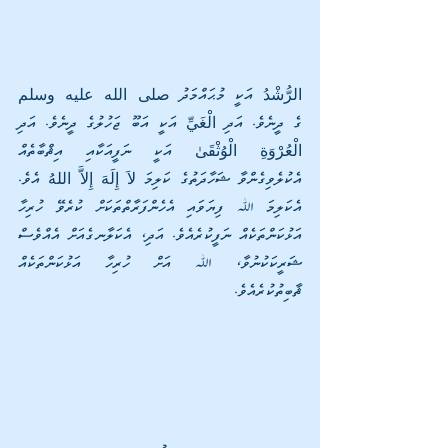
الرُّشْدُ އަކީ މުޙައްމަދު صلى الله عليه وسلم 
ގެ ދީނެވެ. އަދި الْغَيِّ އަކީ އަބޫ ޖަހުލުގެ ދީނެވެ. އަދި 
الْعُرْوَةِ الْوُثْقَىٰ އަކީ ނަފީއަކާއި އިޘްބާތެއް 
އެކުލެވިގެންވާ ޝަހާދަތުގެ ކަލިމަ لاَ إِلَهَ إِلاَّ اللهُ އެވެ. 
އެކަލިމަ ﷲ ފިޔަވައި އެހެންފަރާތްތަކަށް ކުރެވޭ ހުރިހާ 
އަޅުކަންތަކެއް ނަފީކުރެއެވެ. އަދި، އެކަލާނގެއަށް އެއްވެސް 
ޝަރީކަކުނުވާ، ﷲ އަށް ހުރިހާ އަޅުކަންތަކެއް 
ޘާބިތުކުރެއެވެ.                 