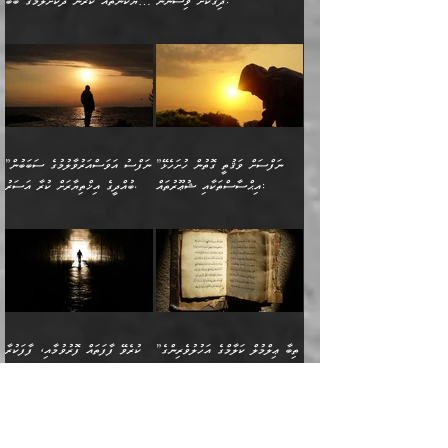
މަޝްވަރާއަށް އަހާނޭ ރަނގަޅު
ރީތިކަން ދާހުއްޓެވެ.
ދިގުކޮށް ވިސްނުން:
ހެޔޮކަންތައް ކުރުން ދޫކޮށްލުމުގެ ބާބު
ސާމާނު އޭރު
މިއަސަރުކުރުމުގެ އަޞްލުގެ
ޞާލިޙު އަޚެކެވެ.“
އެހެންކަމުން ވިސްނުންތެރި
ބަޔާންކުރުން:
އެކަމެއްގައި އެހާ ދިގުކޮށް
🌴 އިބްނުލް ޖައުޒީ
އުފުލަމުންދިޔައެވެ. އޭރު އޭނާ
ފެށުން އައި ގޮތަކީ:
ދެންނެވުނެވެ: ”އެގޮތަށް
މީހާގެ އަތުގައި އެއްޗެއް
ވިސްނުން ޙައްޤުނުވާ
(597ހ) ވިދާޅުވިއެވެ:
ކިޔަމުންދިޔައެވެ: «الْحَمْدُ
ޞައްޙަކޮށްވާ ޠަބީޢަތެއް
ނެތްނަމަ ދެން
ނެތަސް ކަންބޮޑުވެ
ކަންކަމުގައި މާބޮޑަށް
”ދެއްކުންތެރިކަމާއި
لِله، أسْتَغْفِرُ الله»
ބަދަލުކޮށްލާ ގޮތަށް އައި
ކޮންކަމެއްތޯއެވެ؟“
ހިތާމަކުރުމެއް ނެތެވެ. އެހެނީ
ވިސްނުމަކީ ބައްޔެކެވެ.
އާފާތްތަކަށް ބިރުން
އެވެ. އެއަށްވުރެ އިތުރަށް
ލޯބިވާކަހަލަ އިޙްސާސެކެވެ.
ވިދާޅުވިއެވެ: ”ދިގުކޮށް
ބުއްދިވެރިޔާއަށް ތަނ
ފަހަރެއްގައި މިހެންވަނީ
ހެޔޮކަންތައް ކުރުން
އެއްޗެއް ނުކިޔައެވެ. ދެން
ދެން އެ ޠަބީޢަތުން ބުއްދިއަށް
މުހިއްމު ކަންކަމާއި އަދި
ދޫކޮށްލުމުގެ ބާބު
އޭނާ ވަކިތަނަކަށް ދިޔައެވެ.
އަސަރުކުރީއެވެ. ޝަރީޢަތުގައި
”ނަފްސަށް ވަޤުތީ ގޮތުން ހުށަހެޅޭ
”ނަފްސު އަވަސްއަރުވާލުމުގެ ސަބަބުން
މުހިއްމު ނޫންކަންކަމާމެދުވެސް
ބަޔާންކުރުން: ދަންނާށެވެ!
ދެން އޭނާގެ ބުރަކަށީގައި ހުރި
ލޯބިވެވޭކަހަލަ އިޙްސާސްތައް
އިޙްސާސްތަކާއި ޝުޢޫރުތައް:
ބުއްދީގެ އިޚްތިޔާރަށް ކުރާ އަސަރު.
މާބޮޑަށް ސަމާލުވެގެން
މީސްތަކުންގެ ތެރޭގައި،
ސާމާނުތައް ބަހައްޓަންދެން
ގެނައުން މަނައެއް ނުކުރެއެވެ.
ނަފްސަށް ބައިވަރު ވަޤުތީ
ބައެއް ނަފްސުތަކުގެ
ހުށިޔާރުވެގެން އުޅޭ ބައެއް
ދެއްކުންތެރިއަކަށް ވެދާނޭކަމަށް
އަހަރެން ހުރީމެވެ. ދެން
މިސާލަކަށް ބެލުމުގެ
ޞިފަތަކާއި އިޙްސާސްތައް
ޠަބީޢަތުގައި
ނަފްސުތަކުގެ ސަބަބުން
ބިރުން ހެޔޮ ޢަމަލުކުރުން
ބުނެފީމެވެ: "މި ނޫން އެއްޗެއް
ލައްޒަތެވެ. އެކަމަކު
ލިބިގެންވެއެވެ. އެއީ
އަވަސްއަރުވާލުންވެއެވެ. ދެން
ބުއްދިއަށް ކުރާ
ދޫކޮށްލާ މީހުންވެއެވެ. އެއީ
ކިޔަން ތިބާއަށް ރަނގަޅަށް ނ
ޝަރީޢަތުން އެއ
ނަފްސުގައި ހިފެހެއްޓިގެންވާ
ކުޑަ ވަޤުތުކޮޅެއްގެ ތެރޭގައި
އަސަރުންކަމުގައި ވެދާނެއެވެ.
ގޯހެކެވެ. އަދި ޝައިޠާނާއަށް
ލާޒިމް ޠަބީޢަތުގެ ތެރޭގައިވާ
ބުއްދި ލައްވާ ނުރައްކާތެރި
އެފަދަ ކަންކަމާމެދު ވިސްނާ
ވެވޭ އެއްބަސްވުމެކެވެ.
ކަންކަމެއް ނޫނެވެ. ނަމަވެސް
ޤަރާރުތައް ނިންމާ،
ފިކުރުކުރުން މާބޮޑަށް
އެކަމަކު އޭގައި އަހަރުމެން
”ތިބާ ޢިލްމުލް ކަލާމްގެ އަހުލުވެރިންގެ
ކުރެވޭ ފާފަތައް ފޮރުވުމާއި، ފާފަކުރާ
އެއީ ހުށަހެޅި ލައިގަންނަ
އިޚްތިޔާރުކުރަން އެނަފްސު
ދިގުލައިފިނަމަ, ފުރިހަމަ ކުރުން
ތަފްޞީލުކޮށް ބުނަމެވެ.
(ޤުރްއާނާއި ސުންނަތް ދޫކޮށް ބުއްދީގެ
މީހެއްކަން މީސްތަކުންނަށް
ކަންކަމެވެ. މިސާލަކަށް:
ބޭނުންވެއެވެ. ދެން ނަފްސަށް
ޙައްޤުވާ ކަންކަން
ހެޔޮކަންތައް ބެހިގެންދަނީ:
ޙުއްޖަތްތަކާއި ވިސްނުންތައް
އެނގިގެންވުމަށް ނުރުހުންވުމާއި،
އަބޫ ޢުމަރު އަޙްމަދު ބްނު
🌴 އިބްނުލް ޖައުޒީ
ހިތާމަޔާއި އުފަލާއި،
އޭގެ އަވަސްއަރުވާލުމާއި،
ބޭނުންކޮށްގެން ދީނުގެ ކަންކަމުގައި
މީސްތަކުން އޭނާ ނުބައިކޮށްފައި
ފުރިހަމަކުރުން މަނާކުރާ
🔹ސީދާ އެކަމުގައި
މުޙައްމަދު އަލްމާލިކީ
(597ހ) ވިދާޅުވިއެވެ:
ކަންބޮޑުވުމާއި
އަނެއްކޮޅުން ބުއްދި
ވާހަކަދައްކާ މީހުންގެ) މަޖްލިސްތަކަށް
އެއްޗެހިކިޔުމަށް ނުރުހުންވުން
ކަމެއްކަމުގައި:
(ދުނިޔަވީ) ލައްޒަތެއް ނެތް