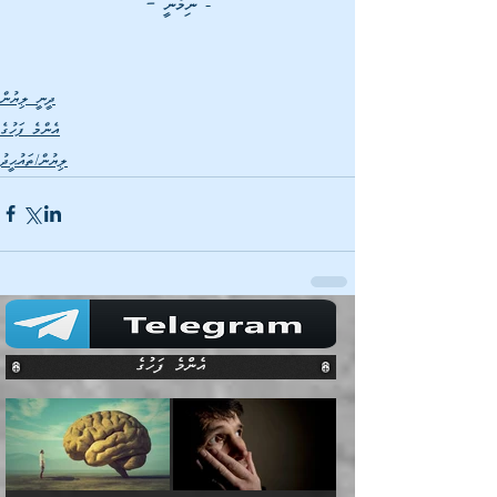
- ނިމުނީ –
ދީނީ ލިޔުން
އެންމެ ފަހުގެ
ލިޔުން/ތައުޙީދު
އެންމެ ފަހުގެ