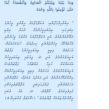
وَبَدَا بَيْنَنَا وَبَيْنَكُمُ الْعَدَاوَةُ وَالْبَغْضَاءُ أَبَدًا 
حَتَّىٰ تُؤْمِنُوا بِاللَّهِ وَحْدَهُ
” އިބުރާހިމްގެފާނާއި، އެކަލޭގެފާނަށް އީމާންވީ މީހުންގެ 
ކިބައިގައި، ތިޔަބައިމީހުންނަށް ނުހަނު ރިވެތި 
ނަމޫނާއެއްވެއެވެ. އެއީ އެކަލޭގެފާނުގެ ޤައުމުގެ މީހުންނާއި 
މުހާތަބުކޮށް މިހެންދެންނެވި ހިނދުއެވެ. ‘ހަމަކަށަވަރުން، 
އަހަރެމެން މިތިބީ ތިޔަބައިމީހުންގެ ފަރާތުން 
ބަރީއަވެގެންނެވެ. އަދި ﷲ ފިޔަވައި ތިޔަބައިމީހުން 
އަޅުކަންކުރާ ހުރިހާ އެއްޗެއްގެ ފަރާތުންވެސް 
ބަރީއަވެގެންވަމެވެ. އަހަރެމެން މިތިބީ ތިޔަބައިމީހުންނަށް 
އިންކާރުކޮށްގެންނެވެ. އަދި އަބަދުގެ އަބަދަށް، ކަލޭމެންނާއި 
އަހަރެމެންނާއި ދެމެދުގައިވަނީ އަދާވާތްތެރިކަމާއި 
ރުޅިވެރިކަމެވެ. ކާލޭމެން، ﷲ އަށް އެކަނި 
އީމާންވެއްޖައުމަށް ދާންދެނެވެ.” (ސޫރަތުލް މުމްތަހިނާ:4)