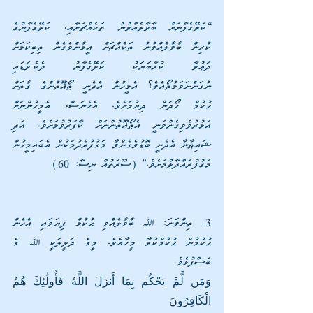
“ކަލޭގެފާނަށް ބާވާލެއްވުނު ތަކެއްޗަށާއި، ކަލޭގެފާނުގެ 
ކުރިން ބާވާލެއްވުނު ތަކެއްޗަށް އީމާންވެގެން ތިބިކަމަށް 
ދަޢުވާ ކުރާބަޔަކު ކަލޭގެފާނު ދެކެވަޑައި 
ނުގަންނަވަމުތޯއެވެ؟ އެމީހުން އެދެނީ ޠޯޣޫތުންގެ ގާތަށް 
ޙުކުމް ހޯދަން ދިޔުމަށެވެ. އެހެނަސް، އެމީހުންނަށް 
އަމުރުވެވިގެންވަނީ އެޠޯޣޫތުންނަށް ކާފަރުވުމަށެވެ. އަދި 
ޝައިޠާނާ އެދެނީ ބޮޑުވެގެންވާ މަގުފުރެދުމަކުން އެބައިމީހުން 
މަގުފުރައްދާލުމަށެވެ.” (ސޫރަތުއް ނިސާ: 60)
3- ތިންވަނަ: ﷲ ބާވާލެއްވި ޙުކުމް ފިޔަވައި އެހެން 
ޙުކުމުން ޙުކުމްކުރާ މީހާއެވެ. މީގެ ދަލީލަކީ ﷲ ގެ 
ބަސްފުޅެވެ.
وَمَن لَّمْ يَحْكُم بِمَا أَنزَلَ اللَّهُ فَأُولَٰئِكَ هُمُ 
الْكَافِرُونَ