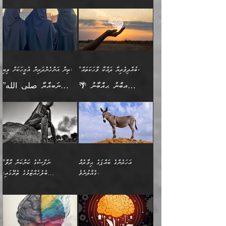
🪴 އިބްނު ޙިއްބާނު
🔥އިބްނުލް ޖައުޒީ (597ހ)
ބުއްދިއެއް ނުވެއެވެ. ދެންފަހެ
ނިމުމަށްފަހު ދެން އެއާ
ނަފުރަތްތެރިވާ ކަހަލަ ކަމެއް
ޢަމަލުކުރަން އެމީހަކު
(354ހ) ވިދާޅުވިއެވެ:
ވިދާޅުވިއެވެ: ”މީހުން ފެނުމުން
އެމީހެއްގެ ބުއްދި އެމީހަކާ
ވިއްދައިގެން ޢިލްމު ހޯދަން
އަންހެނާއަށް ދިމާވެ ވަރުގަދަ
ނުކުޅެދުމަކުން އަދި އެ ޢިލްމު
"ދުނިޔެމަތީގައި މީހަކަށް
އަޅުކަމުގައި ހީވާގިވެ
އެކުގައިވާ މީހަކީ: އެމީހަކު
އުޅެ އަދި އެކަމުގައި
އިޙްސާސެއް އޭނާއަށް
ޙިފްޡުކޮށް
ލިބޭނެ ހެޔޮ ޞިފަތަކުން
މުރާލިވުން ޞައްޙަ ކަންކަމާއި
ވާހަކަދެއްކުމުގެ ކުރިން
ދެމިހުރުމެވެ. އެހެނީ ދުނިޔޭގެ
އާދެއެވެ. އަދި އެއާއެކު
އެންމެ ފުރަތަމަކަމަކީ
ޞައްޙަ ނުވާ ކަންކަން
އެމީހަކުގެ ފުށުން އެ ނިކުންނަ
ސަބަބުތަކުން އެއްވެސް
އެއަންހެނ
ބުއްދިވެރިކަމެވެ. އަދި އެއީ
ބަޔާންކުރުން: މީހަކު
އެއްޗެއް ފެންނަ މީހާއެވެ.
ސަބަބަކަށް ސާފުކޮށް
”ބުއްދިވެރިޔާ ދައްކާ ވާހަކަތައް،
ތިން އަންހެންދަރިން އެމީހަކަށް ލިބި:
ﷲ ތަޢާލާ އެކަލާނގެ
ރޭއަޅުކަންކުރާ ބަޔަކާއެކުގައި
ދެންފަހެ އެމީހަކުގެ ބުއްދި
ރަނގަޅަށް ވާޞިލުވެވޭހުށީ
🌴 އިބްނު ޙިއްބާނު
”ނަބިއްޔާ صلى الله
އަޅުތަކުންނަށް ދެއްވި އެންމެ
ރޭގަނޑު ހޭދަކޮށްފާނެއެވެ.
ބޭރު ފެންޑާގައި އޮންނަ
އެކަމުގައި ޢިލްމު ސާފުކޮށް
(354ހ) ވިދާޅުވިއެވެ:
عليه وسلم
ހެޔޮ ރަނގަޅު ކަންތަކުންވާ
ދެން އެމީހުން ރޭގަނޑުގެ ގިނަ
މީހަކީ: ވާހަކަތަކެއް ދައްކާފައި
ޚާލިޞްވެގެންނެވެ. އަދި
”ބުއްދިވެރިޔާ ދައްކާ
ޙަދީޘްކުރެއްވިކަމަށް
ކަމެކެވެ. އެހެންކަމުން އެއާ
ވަޤުތު ނަމާދުކޮށްފާނެއެވެ.
ދެން އޭގެ ފަހުން އެނިކުތް
ބުއްދިވެރިޔަކު ވެއްޖެއްޔާ
ވާހަކަތައް، ޞައްޙަކޮށް
ރިވާކުރެވެއެވެ: "ތިން
އިދިކޮޅު ޞިފައެއް
އަނެއްކޮޅުން މީނާގެ ޢާދައަކީ
އެއްޗެ
ނިންމާނޭކަމަކީ: އެމީހަކު
ސަލާމަތުންވާ ހަށިގަނޑެއް
އަންހެންދަރިން އެމީހަކަށް ލިބި:
ޤާއިމުކޮށްގެން ހުރި މީހަކާ
ސާޢަތެއްވަރު އިރުކޮޅެއް
ކުރާކަމަކާ
ސީދާވާހެން ސީދާވާނެއެވެ.
1-ދެން އެކުދިން
އެކުގައި އިށީންދެ އުޅެގެން
ރޭއަޅުކަންކުރުމެވެ. ދެން މީނާ
އަނެއްކޮޅުން ޖާހިލުމީހާ ދައްކާ
އަދަބުވެރިކުރުވާ 2-އަދި
ﷲ ދެއްވި ނިޢުމަތް
(އެމީހުންނާ އެކުގައި
އަހަރެންގެ ބައްޕަގެ ޙިމާރެއް
”ނަފްސުގެ ކަންކަން ރާވާ
ވާހަކަތައް، ބަލިވެފައިވާ
އެކުދިން ކައިވެނިކުރުވާ 3-
ގަޑުބަޑުކޮށް
ރޭކުރާއިރު) އެމީހުންނާ
ގެއްލުނެވެ.
ބެލެހެއްޓުމުގެ ތެރޭގައި:
ހަށިގަނޑެއް އެގޮތްމިގޮތްވާހެން
އަދި އެކުދިންނަށް ހެޔޮކޮށް
ހުތުރުނުކުރާހުއްޓެވެ...
އެއްގޮތްވެއެވެ. ނުވަތަ އެމީހުން
މަގުފުރެދިފައިވާ ބަޔަކުގެ ކިބައިގައިވާ
🌱 ޖަޢުފަރު ބްނު މުޙައްމަދު
އެމީހުންގެ މަގުފުރެދުމާއި
ފުށޫއަރާ އިދިކީލަވާނެއެވެ. އަދި
ހިތައިފިނަމަ ފަހެ އެމީހަކަށްވަނީ
މޮޅެތި ރިވެތި ކަންކަމަށް ބަލާ
ބުއްދިއާއި ވިސްނުންތެރިކަން
ރޯދަ ހިފާއިރު މީނާވެސް
(148ހ) ކިޔާދެއްވިއެވެ:
އެމޮޅެތި ކަންކަމާ ގުޅުމެއް
ވިސްނުން ދިގު ނުކުރުންވެއެވެ.
ބުއްދިވެރިޔާގެ ބަސްތައް އެއީ
ސުވަރުގެއެވެ." 📖 ސުނަނު
އިތުރުކޮށްދޭނެ ކަމަކީ: އޭނާފަދަ
އެމީހުންނާއެކު ރޯދަހިފައެވެ.
”އަހަރެންގެ ބައްޕަގެ ޙިމާރެއް
ނުވެއެވެ. އެހެނީ ނަފްސަކީ
ކިތަންމެ މަދު
އަބީ ދާވޫދު 📖 ފަހެ ތިބާގެ
(އެހެން ބުއްދިވެރިންނާ)
އެމީހުން