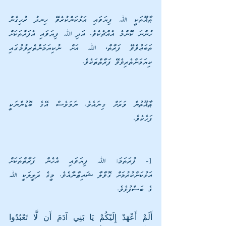
ޠާޣޫތަކީ ﷲ ފިޔަވައި އަޅުކަންކުރެވޭ ހިނދު ރުހިގެން 
ހުންނަ ކޮންމެ އެއްޗެކެވެ. އަދި ﷲ ފިޔަވައި އެފަރާތަކަށް 
ތަބަޢުވެވޭ ފަރާތް، ﷲ އަށް ނުކިޔަމަންތެރިވުމުގައި 
ކިޔަމަންތެރިވެވޭ ފަރާތްތަކެވެ.        
ޠާޣޫތުން ވަރަށް ގިނައެވެ. ނަމަވެސް އޭގެ ބޮޑުންނަކީ 
ފަހެކެވެ.                        
1- ފުރަތަމަ: ﷲ ފިޔަވައި އެހެން ފަރާތްތަކަށް 
އަޅުކަންކުރުމަށް ގޮވާލާ ޝައިޠާނާއެވެ. މީގެ ދަލީލަކީ ﷲ 
ގެ ބަސްފުޅެވެ.
أَلَمْ أَعْهَدْ إِلَيْكُمْ يَا بَنِي آدَمَ أَن لَّا تَعْبُدُوا 