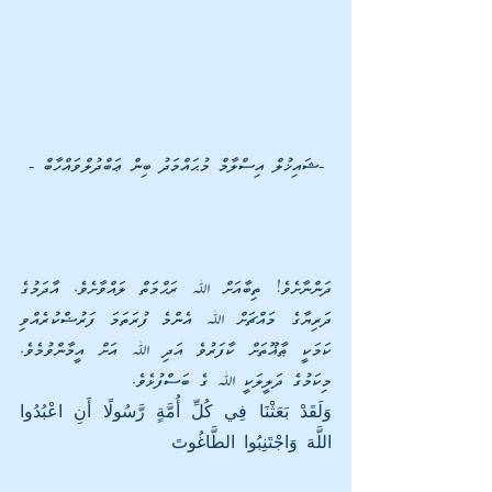
-ޝައިޚުލް އިސްލާމް މުޙައްމަދު ބިން ޢަބްދުލްވައްހާބް -
ދަންނާށެވެ! ތިބާއަށް ﷲ ރަޙްމަތް ލައްވާށެވެ. އާދަމުގެ 
ދަރިޔާގެ މައްޗަށް ﷲ އެންމެ ފުރަތަމަ ފަރުޟްކުރެއްވި 
ކަމަކީ ޠާޣޫތަށް ކާފަރުވެ އަދި ﷲ އަށް އީމާންވުމެވެ. 
މިކަމުގެ ދަލީލަކީ ﷲ ގެ ބަސްފުޅެވެ.
وَلَقَدْ بَعَثْنَا فِي كُلِّ أُمَّةٍ رَّسُولًا أَنِ اعْبُدُوا 
اللَّهَ وَاجْتَنِبُوا الطَّاغُوتَ