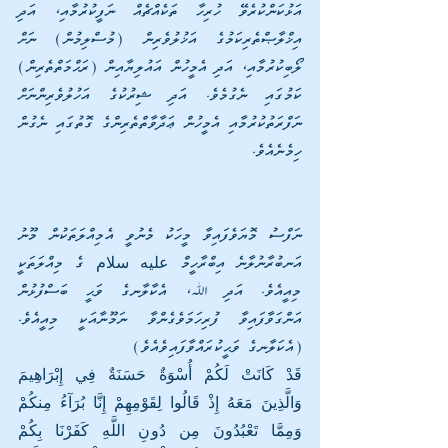
އަޅުކަންކުރެވޭ ހުރިހާ ތަކެއްޗެއް ނަފީކުރުމާއި، އަދި 
އިޚްލާޞްތެރިކަމުގެ އަޚުލުވެރިން (މުސްލިމުން) ނަށް 
ލޯބިކުރުމާއި، އަދި އެމީހުން އައުލިޔާއިން (ރަޙްމަތްތެރިން) 
ކަމުގައި ނެގުމެވެ. އަދި ޝިރުކުގެ އަހުލުވެރިންނަށް 
ނަފްރަތުކުރުމާއި އެމީހުން ޢަދާވާތްތެރިންގެ ގޮތުގައި ނެގުން 
ހިމެނެއެވެ.
ނަފްސު މޮޔަވެފައިވާ މީހަކު މެނުވީ އެމިއްލަތަކުން މޫނު 
އަނބުރާނުލާނެ އިބްރާހީމް عليه سلام ގެ މިއްލަތަކީ 
މިއީއެވެ. އަދި ﷲ، އެކާލާނގެ ވަޙީ ބަސްފުޅުން 
އަންގަވާފައިވާ ފުރިހަމަވެގެންވާ ނަމޫނާއަކީ މިއީއެވެ. 
(އެކަލާނގެ ވަޙީކުރައްވާފައިވެއެވެ)
قَدْ كَانَتْ لَكُمْ أُسْوَةٌ حَسَنَةٌ فِي إِبْرَاهِيمَ 
وَالَّذِينَ مَعَهُ إِذْ قَالُوا لِقَوْمِهِمْ إِنَّا بُرَآءُ مِنكُمْ 
وَمِمَّا تَعْبُدُونَ مِن دُونِ اللَّهِ كَفَرْنَا بِكُمْ 