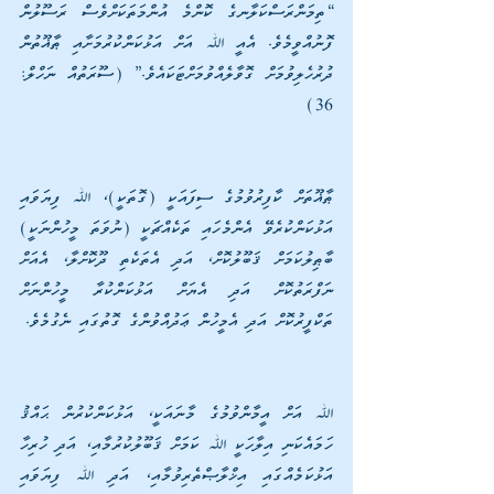
“ތިމަންރަސްކަލާނގެ ކޮންމެ އުންމަތަކަށްވެސް ރަސޫލުން 
ފޮނުއްވީމެވެ. އެއީ ﷲ އަށް އަޅުކަންކުރުމަށާއި ޠާޣޫތުން 
ދުރުހެލިވުމަށް ގޮވާލެއްވުމަށްޓަކައެވެ.” (ސޫރަތުއް ނަހްލް: 
36)
ޠާޣޫތަށް ކާފިރުވުމުގެ ސިފައަކީ (ގޮތަކީ)، ﷲ ފިޔަވައި 
އަޅުކަންކުރެވޭ އެންމެހައި ތަކެއްޗަކީ (ނުވަތަ މީހުންނަކީ) 
ބާޠިލުކަމަށް ޤަބޫލުކޮށް، އަދި އެތަކެތި ދޫކޮށްލާ، އެއަށް 
ނަފްރަތުކޮށް އަދި އެޔަށް އަޅުކަންކުރާ މީހުންނަށް 
ތަކްފީރުކޮށް އަދި އެމީހުން ޢަދުއްވުންގެ ގޮތުގައި ނެގުމެވެ.                       
ﷲ އަށް އީމާންވުމުގެ މާނައަކީ، އަޅުކަންކުރުން ޙައްޤު 
ހަމައެކަނި އިލާހަކީ ﷲ ކަމަށް ޤަބޫލުކުރުމާއި، އަދި ހުރިހާ 
އަޅުކަމެއްގައި އިޚްލާޞްތެރިވުމާއި، އަދި ﷲ ފިޔަވައި 