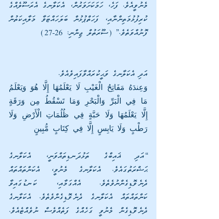
މެނުވީއެވެ. ފަހެ، ހަމަކަށަވަރުން، އެކަލާނގެ އެރަސޫލެއްގެ 
ކުރިފުޅުމަތިންނާއި، ފަހަތްޕުޅުން ބަލަހައްޓަވާ މަލާއިކަތުން 
ފޮނުއްވަތެވެ.” (ސޫރަތުލް ޖިންނި: 26-27)
އަދި އެކަލާނގެ ވަޙީކުރައްވާފައިވެއެވެ.
وَعِندَهُ مَفَاتِحُ الْغَيْبِ لَا يَعْلَمُهَا إِلَّا هُوَ وَيَعْلَمُ 
مَا فِي الْبَرِّ وَالْبَحْرِ وَمَا تَسْقُطُ مِن وَرَقَةٍ 
إِلَّا يَعْلَمُهَا وَلَا حَبَّةٍ فِي ظُلُمَاتِ الْأَرْضِ وَلَا 
رَطْبٍ وَلَا يَابِسٍ إِلَّا فِي كِتَابٍ مُّبِينٍ
“އަދި ޣައިބްގެ ތަޅުދަނޑިތައްވަނީ، އެކަލާނގެ 
ޙަޟްރަތުގައެވެ. އެކަލާނގެ މެނުވީ، އެކަންތައްތައް 
ދެނެވޮޑިގެންނުވެތެވެ. އެއްގަމާއި، ކަނޑުގައިވާ 
ކަންތައްތައް އެކަލާނގެ ދެނެވޮޑިގެންވެތެވެ. އެކަލާނގެ 
ދެނެވޮޑިގެން މެނުވީ ގަހެއްގެ ފަތެއްވެސް ނުވެއްޓެއެވެ. 