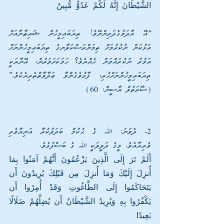
الشَّيْطَانَ إِنَّهُ لَكُمْ عَدُوٌّ مُّبِينٌ
“އޭ އާދަމުގެދަރިންނޭވެ! ތިޔަބައިމީހުން ޝައިޠާނާއަށް 
އަޅުކަން ނުކުރުމަށް ތިމަންރަސްކަލާނގެ ތިޔަބައިމީހުންނަށް 
އަމުރު ނުކުރައްވަން ހެއްޔެވެ؟ ހަމަކަށަވަރުން، އޭނާޔަކީ 
ތިޔަބައިމީހުންނަށްހުރި، ފާޅުވެގެންވާ ޢަދާވާތްތެރިޔެކެވެ.” 
(ސޫރަތުލް ޔާސީން: 60)
2- ދެވަނަ: ﷲ ގެ ޙުކުމް ބަދަލުކުރާ އަނިޔާވެރި 
ވެރިޔާއެވެ. މީގެ ދަލީލަކީ ﷲ ގެ ބަސްފުޅެވެ.
أَلَمْ تَرَ إِلَى الَّذِينَ يَزْعُمُونَ أَنَّهُمْ آمَنُوا بِمَا 
أُنزِلَ إِلَيْكَ وَمَا أُنزِلَ مِن قَبْلِكَ يُرِيدُونَ أَن 
يَتَحَاكَمُوا إِلَى الطَّاغُوتِ وَقَدْ أُمِرُوا أَن 
يَكْفُرُوا بِهِ وَيُرِيدُ الشَّيْطَانُ أَن يُضِلَّهُمْ ضَلَالًا 
بَعِيدًا