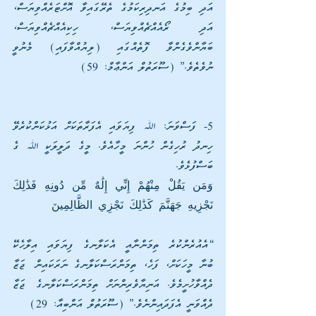
އަދި ބިމުގެ އަނދިރިކަމުގެ ތެރޭގައިވާ އޮށްޓަރެއްވިޔަސް، 
އަދި ރޯއެއްޗެއްވިޔަސް، ހިކިއެއްޗެއްވިޔަސް، 
ބަޔާންވެގެންވާ ފޮތެއްގައި (ލިޔުއްވާފައި) މެނުވީ 
ނުވެތެވެ.” (ސޫރަތުލް އަންޢާމް: 59)
5- ފަސްވަނަ: ﷲ ފިޔަވައި އެފަރާތަކަށް އަޅުކަންކުރެވޭ 
ހިނދު ރުހިގެން ހުންނަ މީހާއެވެ. މީގެ ދަލީލަކީ ﷲ ގެ 
ބަސްފުޅެވެ.
وَمَن يَقُلْ مِنْهُمْ إِنِّي إِلَٰهٌ مِّن دُونِهِ فَذَٰلِكَ 
نَجْزِيهِ جَهَنَّمَ كَذَٰلِكَ نَجْزِي الظَّالِمِينَ
“އެއުރެންކުރެ ތިމަންނާއީ އެކަލާނގެ ފިޔަވައި އިލާހެކޭ 
ބުނާ މީހަކަށް، ފަހެ، ތިމަންރަސްކަލާނގެ ނަރަކައިން ޖަޒާ 
ދެއްވާހުށީމެވެ. އަނިޔާވެރިންނަށް ތިމަންރަސްކަލާނގެ ޖަޒާ 
ދެއްވަނީ އެފަދައިންނެވެ.” (ސޫރަތުލް އަންބިއާ: 29)