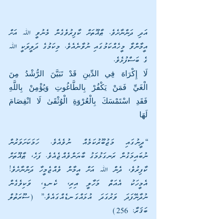
އަދި ދަންނާށެވެ. ޠާޣޫތަށް ކާފިރުވެގެން މެނުވީ ﷲ އަށް 
އީމާންވާ މީހެއްކަމުގައި ނުވާނެއެވެ. މިކަމުގެ ދަލީލަކީ ﷲ 
ގެ ބަސްފުޅެވެ.
لَا إِكْرَاهَ فِي الدِّينِ قَدْ تَبَيَّنَ الرُّشْدُ مِنَ 
الْغَيِّ فَمَنْ يَكْفُرْ بِالطَّاغُوتِ وَيُؤْمِنْ بِاللَّهِ 
فَقَدِ اسْتَمْسَكَ بِالْعُرْوَةِ الْوُثْقَىٰ لَا انْفِصَامَ 
لَهَا
“ދީނުގައި މަޖުބޫރުކަމެއް ނުވެއެވެ. ހަމަކަށަވަރުން 
ނުބައިމަގުން ރަނގަޅުމަގު ބާޔަންވެއްޖެއެވެ. ފަހެ، ޠާޣޫތަށް 
ކާފިރުވެ، ދެން ﷲ އަށް އީމާން ވެއްޖެމީހާ ދަންނާށެވެ! 
އެމީހަކު އެއަތް މަހާލީ އިރި، ކެނޑި، ވަކިވެގެން 
ނުދާނޭފަދަ ވަރުގަދަ އުޅައްގަނޑެއްގައެވެ.” (ސޫރަތުލް 
ބަޤަރާ: 256)