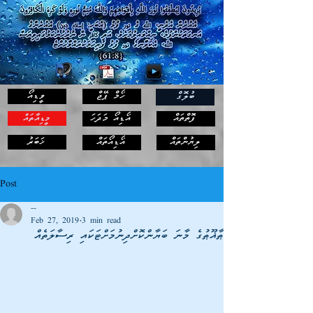
ހޯމް ޕޭޖް
ވީޑިއޯ
ބުލޮގް
ފޮތްތައް
އޯޑިއޯ މަދަހަ
މީޑިއާތައް
ޚަބަރު
ލިޔުންތައް
އޯޑިއޯތައް
Post
--
Feb 27, 2019
3 min read
ޠާޣޫޠުގެ މާނަ ބަޔާންކޮށްދިނުމަށްޓަކައި ރިސާލަތެއް