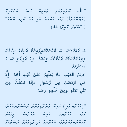
“اللَّه ބާވައިލެއްވި ތަކެތިން ޙުކުމް ނުކުރާމީހާ 
(ދަންނާށެވެ!) ފަހެ، އެއުރެން އެއީ ހަމަ ކާފިރު ންނެވެ” 
(ސޫރަތުލް މާއިދާ: 44)
4- ހަތަރުވަނަ: ﷲ ބާޔާންކޮށްދީފައިނުވާ ޣައިބުގެ ޢިލްމެއް 
ލިބިގެންވާކަމަށް ދަޢުވާކުރާ މީހާއެވެ. މީގެ ދަލީލަކީ ﷲ ގެ 
ބަސްފުޅެވެ.
عَالِمُ الْغَيْبِ فَلَا يُظْهِرُ عَلَىٰ غَيْبِهِ أَحَدًا. إِلَّا 
مَنِ ارْتَضَىٰ مِن رَّسُولٍ فَإِنَّهُ يَسْلُكُ مِن 
بَيْنِ يَدَيْهِ وَمِنْ خَلْفِهِ رَصَدًا.
“(އެކަލާނގެއީ) ޣައިބް ދެނެވޮޑިގެންވާ ރަސްކަލާނގެއެވެ. 
ފަހެ، އެކަލާނގެ ޣައިބް އެއްވެސް މީހަކަށް 
ފާޅެއްނުކުރައްވަތެވެ. އެކަލާނގެ ރުހިވޮޑިގެންވާ ރަސޫލަކަށް 