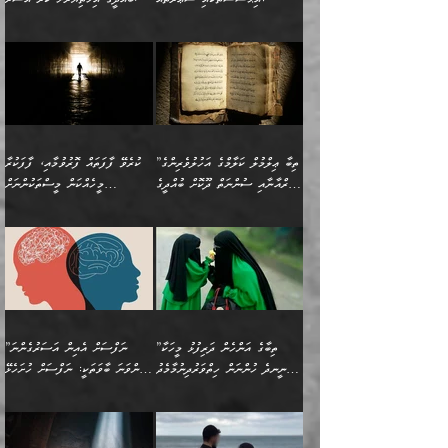
މާބޮޑަށް ސަމާލުވެގެން
މީސްތަކުންގެ ތެރޭގައި،
ސާމާނުތައް ބަހައްޓަންދެން
ގެނައުން މަނައެއް ނުކުރެއެވެ.
ނަފްސަށް ބައިވަރު ވަޤުތީ
ބައެއް ނަފްސުތަކުގެ
ހުށިޔާރުވެގެން އުޅޭ ބައެއް
ދެއްކުންތެރިއަކަށް ވެދާނޭކަމަށް
އަހަރެން ހުރީމެވެ. ދެން
މިސާލަކަށް ބެލުމުގެ
ޞިފަތަކާއި އިޙްސާސްތައް
ޠަބީޢަތުގައި
ނަފްސުތަކުގެ ސަބަބުން
ބިރުން ހެޔޮ ޢަމަލުކުރުން
ބުނެފީމެވެ: "މި ނޫން އެއްޗެއް
ލައްޒަތެވެ. އެކަމަކު
ލިބިގެންވެއެވެ. އެއީ
އަވަސްއަރުވާލުންވެއެވެ. ދެން
ބުއްދިއަށް ކުރާ
ދޫކޮށްލާ މީހުންވެއެވެ. އެއީ
ކިޔަން ތިބާއަށް ރަނގަޅަށް ނ
ޝަރީޢަތުން އެއ
ނަފްސުގައި ހިފެހެއްޓިގެންވާ
ކުޑަ ވަޤުތުކޮޅެއްގެ ތެރޭގައި
އަސަރުންކަމުގައި ވެދާނެއެވެ.
ގޯހެކެވެ. އަދި ޝައިޠާނާއަށް
ލާޒިމް ޠަބީޢަތުގެ ތެރޭގައިވާ
ބުއްދި ލައްވާ ނުރައްކާތެރި
އެފަދަ ކަންކަމާމެދު ވިސްނާ
ވެވޭ އެއްބަސްވުމެކެވެ.
ކަންކަމެއް ނޫނެވެ. ނަމަވެސް
ޤަރާރުތައް ނިންމާ،
ފިކުރުކުރުން މާބޮޑަށް
އެކަމަކު އޭގައި އަހަރުމެން
”ތިބާ ޢިލްމުލް ކަލާމްގެ އަހުލުވެރިންގެ
ކުރެވޭ ފާފަތައް ފޮރުވުމާއި، ފާފަކުރާ
އެއީ ހުށަހެޅި ލައިގަންނަ
އިޚްތިޔާރުކުރަން އެނަފްސު
ދިގުލައިފިނަމަ, ފުރިހަމަ ކުރުން
ތަފްޞީލުކޮށް ބުނަމެވެ.
(ޤުރްއާނާއި ސުންނަތް ދޫކޮށް ބުއްދީގެ
މީހެއްކަން މީސްތަކުންނަށް
ކަންކަމެވެ. މިސާލަކަށް:
ބޭނުންވެއެވެ. ދެން ނަފްސަށް
ޙައްޤުވާ ކަންކަން
ހެޔޮކަންތައް ބެހިގެންދަނީ:
ޙުއްޖަތްތަކާއި ވިސްނުންތައް
އެނގިގެންވުމަށް ނުރުހުންވުމާއި،
އަބޫ ޢުމަރު އަޙްމަދު ބްނު
🌴 އިބްނުލް ޖައުޒީ
ހިތާމަޔާއި އުފަލާއި،
އޭގެ އަވަސްއަރުވާލުމާއި،
ބޭނުންކޮށްގެން ދީނުގެ ކަންކަމުގައި
މީސްތަކުން އޭނާ ނުބައިކޮށްފައި
ފުރިހަމަކުރުން މަނާކުރާ
🔹ސީދާ އެކަމުގައި
މުޙައްމަދު އަލްމާލިކީ
(597ހ) ވިދާޅުވިއެވެ:
ކަންބޮޑުވުމާއި
އަނެއްކޮޅުން ބުއްދި
ވާހަކަދައްކާ މީހުންގެ) މަޖްލިސްތަކަށް
އެއްޗެހިކިޔުމަށް ނުރުހުންވުން
ކަމެއްކަމުގައި:
(ދުނިޔަވީ) ލައްޒަތެއް ނެތް
(429ހ)، ބަޣުދާދުން
”ކުރެވޭ ފާފަތައް ފޮރުވުމާއި،
ޙާޒިރުވިންހެއްޔެވެ؟“
ހުއްދަވެގެންވާކަން ބަޔާންކުރުން:
ހިތްފަސޭހަވުމާއި،
މަޝްޣޫލުކޮށްލާފަދަ އެހެރަ
ރައްކާތެރިކަމުގެ ފިޔަވަޅުތައް
ކަންކަމެވެ. މިސާލަކަށް
ޤައިރަވާނުގެ ރަށަށް އައިހިނދު
ފާފަކުރާ މީހެއްކަން
ބިރުވެރިކަމާއި އަމާންކަމުގެ
އިޙްސާސްތަކާއި ޝުޢޫރުތައް
އެޅުމާއި، ދިމާވެދާނޭ ގޮތ
ނަމާދާއި، ރޯދައާއި، ޙައްޖާއި،
އަބޫ މުޙައްމަދު އިބްނު އަބީ
މީސްތަކުންނަށް
އިޙްސާސާއި، މޮޅިވެރިކަމާއި
ޖަމަޢަވެއްޖެނަމަ, އެހިނދުން
ހަ
ޒައިދު އަލްޤައިރަވާނީ
އެނގިގެންވުމަށް
ހިތްހަމަޖެހުމާއި އެނޫންވެސް
ނުބައި ރައުޔު، އަދި ފަހުން
”ތިބާގެ އަންހެން ދަރިފުޅު މީހަކާ
”ނަފްސަށް އެއިން އަސަރުގެންނަ
(386ހ) އެކަލޭގެފާނާ
ނުރުހުންވުމާއި، މީސްތަކުން
ގިނަ ކަންކަމެވެ. މި
ހިތާމަކުރާނޭ ކަންކަން ބުއްދިން
ނީނދެ ހުންނަން ހިތްވަރުދިނުމާމެދު
ތިންވަނަ ބާވަތަކީ: ނަފްސަށް ހުށަހެޅޭ
ވާހަކަދައްކަވަމުން
އޭނާ ނުބައިކޮށްފައި
ޞިފަތަކުން ކަމެއް ނަފްސުގައި
އިޚްތިޔާރުކުރެއެވެ. އަދި
ތިބާ ހުށިޔާރުވެ ޚަބަރުދާރުވާށެވެ!
ކަންކަމެވެ. (ޝުޢޫރުތަކާއި
އެގޮތަށް ތިމަންނާ ހިތްވަރުދެނީ
އެގޮތުން ނަފްސުގެ
އެއްސެވިއެވެ: ”ތިބާ ޢިލްމުލް
އެއްޗެހިކިޔުމަށް ނުރުހުންވުން
އިޙްސާސްތަކެވެ.)
އަބަދުމެ ހަރުލައިގެން
ފަހަރެއްގައި އެފަދަ ބުއްދިއެއް
ކިހިނެއްހެއްޔެވެ؟ އެކަމަށް
ޠަބީޢަތުގައި ލޯބިވުމާއި
ކަލާމްގެ އަހުލުވެރިންގެ
ހުއްދަވެގެންވާކަން
ދާއިމަކަށް ނުހުރެއެވެ. އެކަމަކު
ބަލިކަށިވެ ގަމާރުވެ