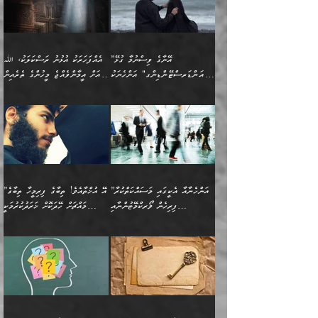
ހިތްވަރުދޭން ބޭނުންކުރާ
ނުރުހުންވުމާއި، އުފާވުމާއި
(ޤުރްއާނާއި ސުންނަތް ދޫކޮށް
ބަޔާންކުރުން: ކުރެވޭ ނުބައި
އެކަންކަން ލައިގަނެފައި
ކޮސްވެގެންވާ ކަމަށް ތުހުމަތުވެ
ފެތުރިގެންވާ ފަސް ގޮތެއް
ދެރަވުންވެއެވެ. މިއީ
ބުއްދީގެ ޙުއްޖަތްތަކާއި
ކަންތައް ފޮރުވާ
އަނެއްކާ ފިލ
އަހަރެން ތިބާއަށް ކިޔާދޭނަމެވެ.
ނަފްސުތަކުގައިވާ ޠަބީޢީ
ވިސްނުންތައް ބޭނުންކޮށްގެން
ވަންހަނާކުރުމަކީ
ތިބާގެ އަންހެން ދަރިފުޅަށް
ޞިފަތަކެކެވެ. ނަމަވެސް
ދީނުގެ ކަންކަމުގައި
ދެއްކުންތެރިކަމެއްކަމުގައި
”އޭނާގެ ވިސްނުމާ ގުޅޭ
އެއްފަހަރަކު އުޅުނު ރަސްކަލަކު، ﷲ
އަދި އެކުއްޖާގެ
އެކަންކަން އިންސާނާއަށް
ވާހަކަދައްކާ މީހުންގެ)
ހީކުރާ މީހަކު ހީކޮށްފާނެއެވެ.
"އަންޑަރސްޓޭންޑިންގ" އަންހެނަކު
އަށް އީމާންވެއްޖެ މީހުންގެ ތެރެއިން
މުސްތަޤްބަލަށް އެކަމުގެ
ޖެހޭހިނދު އެއީ ވަޤުތީ ގޮތުން
މަޖްލިސްތަކަށް
އެކަންވަނީ އެހެންނެއް ނޫނެވެ.
ހޯދަން ވަރުބަލިވެގެން އުޅެއެވެ.
މީހަކު އަތުޖެހިއްޖެނަމަ އެމީހަކު
އޭ އަޚާއެވެ! ތިބާއާ އެއްފަދަ
🌴 ހިޝާމު ބްނު އިސްމާޢީލު
ނުރައްކާ ނޭނގިހުރެވެސް ތިބާ
ހުށަހެޅޭ ޞިފަތަކަކަށްވެއެވެ.
ޞަލީބަށް އެރުވުމަށް އަމުރުކުރަމުން
ޙާޒިރުވިންހެއްޔެވެ؟“ އަބޫ
މަނާވެގެންވާކަމަކީ
ފިރިހެނަކާ މެނުވީ ތިބާގެ
(217ހ) ކިޔާދެއްވިއެވެ:
އެކަމަށް ވެއްޓިފައި
ދެން އޭގެ ޠަބީޢީ
ދިޔައެވެ.
ޢުމަރު ވިދާޅުވިއެވެ:
އިންސާނާއަކީ ވަރަޢަވެރި
ވިސްނުމާ އެއްގޮތްވެ
”އެއްފަހަރަކު އުޅުނު
ވެދާނެއެވެ: 1- އާމްދަނީ
މިންގަނޑަށްވުރެ އެޞިފަތައް
”އާނއެކެވެ. އަހަރެން
މީހެއްކަމުގައި މީހުންނަށް
އަންޑަރސްޓޭންޑު
ރަސްކަލަކު، ﷲ އަށް
ހޯދަން މަސައްކަތްކުރުމާއި
ބޭރުވެއްޖެނަމަ, އެހިސާބުން
ދެފަހަރަކު ޙާޒިރުވީމެވެ. ދެން
ދައްކަންވެގެން، އަދި އޭނާއަކީ
ނުވެވޭނެއެވެ. ދެންފަހެ
އީމާންވެއްޖެ މީހުންގެ ތެރެއިން
ވަޒީފާ އަދާކުރުމުގެ ދަރަޖަ
ބުއްދިއަށް އަސަރުކުރެއެވެ.
އެއަށ
ﷲ ދެކެ ބިރުގަންނަ
އަންހެނާއަށް ބަލާއިރު ތިޔަ
މީހަކު އަތުޖެހިއްޖެނަމަ
ބޮޑުކޮށް މަތިކުރުމެވެ.
ޠަބީޢީ އާދައިގެ މިން ތެރޭގައި
”އަންހެނާއާ އެކީގައި މަސައްކަތްކުރާ
”އޭ އުޚްތާއެވެ! ތިބާގެ ފިރިމީހާ ތިބާގެ
ދެމީހުންގެ ގުޅުމަކީ އެކަކު
އެމީހަކު ޞަލީބަށް އެރުވުމަށް
ޚާއްޞަކޮށް ޑޮކްޓަރީކަމާއި
އެޞިފަތައް ހުރިނަމަ,
ފިރިހެން ވޯރކްމޭޓުންނާއި
މައްޗަށް ހޭދަކޮށް ޚަރަދުކުރުމަކީ
އަނެކަކުގެ ވިސްނުން ފަހުމްވެ
އަމުރުކުރަމުން ދިޔައެވެ. ދެން
އިންޖިނޭރުކަންފަދަ
އެޞިފަތަކަށް އަސަރުކުރުވާ،
ކްލާސްމޭޓުންނަކީ މަރެވެ.
ޢައިބެއް ނޫނެވެ.
ޅިޔަނުންނާއިމެދު ޙަދީޘްގައި
ހަމަ އެގޮތަށް ތިބާގެ
ދޭހަވުމަށްވުރެ މާ މަތީ
ﷲ އަށް އީމާންވާ މީހުންގެ
ވަޒީފާތަކެވެ. އެހެނީ ވަޒީފާ
އޭގެ މައްޗަށް ޙުކުމްކުރާ
އައިސްފައިވަނީ އެއީ މަރު
ބައްޕައާއި، ތިބާގެ ފިރިހެން
ގުޅުމެކެވެ. އެއީ އެކަކު
ތެރެއިން މީހަކު ގެނެވި
އަދާކުރުމުގެ ދަރަޖަ ބޮޑުކޮށް
އެއްޗަކީ ބުއްދިކަމުގައިވެއެވެ.
ކަމުގައިއެވެ. އައުލަވީ
ދަރިފުޅުވެސް ތިބާއަށް
އަނެކަކު ފުރިހަމަކޮށްދޭ
ޞަލީބަށް އެރުވުމަށް
މަތިކުރާ ޒުވާން އަންހެނާ
އެއީ ބުއްދީގައި ޢިލްމާއި،
ޤިޔާސުން އެޙަދީޘްގައި:
ޚަރަދުކޮށްދިނުން ޢައިބަކަށް
ގުޅުމެކެވެ. އެހެންކަމުން،
އަމުރުކުރިހިނދު އޭނާއަށް
ތަޖ
އަންހެނާ ވަޒީފާ އަދާކުރާ
ނުވެއެވެ. އެހުރިހާ
ތިބާގެ ވިސްނުމާއި ޚިޔާލާ
ބުނެވުނެވެ: "ވަޞިއްޔަތެއް
ތަނުގައި އުޅޭ، ފިރިހެނުން
އެންމެންވެސް މުދަލާއި ފައިސާ