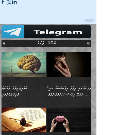
އެންމެ ފަހުގެ
”ފަހަރެއްގައި ދިމާވާ އިޙްސާސެއް އެއީ
ބުއްދިވެރިޔާގެ މައްޗަށް
ނުރުހޭ އިޙްސާސަކަށްވެދާނެއެވެ.
ވާޖިބުވެގެންވަނީ
މިސާލަކަށް ކަމަކާމެދު ބިރުގަތުމެވެ.
”ފަހަރެއްގައި ދިމާވާ
⭐ އިބްނު ޙިއްބާނު (354ހ)
އިޙްސާސެއް އެއީ ނުރުހޭ
ވިދާޅުވިއެވެ: ”ބުއްދިވެރިޔާގެ
އިޙްސާސަކަށްވެދާނެއެވެ.
މައްޗަށް ވާޖިބުވެގެންވަނީ: މި
މިސާލަކަށް ކަމަކާމެދު
ދުނިޔޭގެ ކަންކަމުން އޭނާގެ
ބިރުގަތުމެވެ. ދެން
ޢިލްމު ގަޑުބަޑުކޮށްލާނޭ