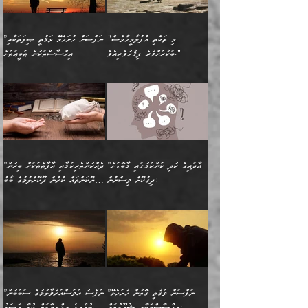
ގިނައިރެއް ނުވެ އޭގެ
މިފަދަ މީހަކުގެ ރީތިކަމާއި
ނަމަނަމަ ސަމާލުވެ
ވިދާޅުވިއެވެ: ”އޭނާގެ
މޫނުމަތީގެ ސޫރަ ހުތުރުވެއްޖެ
އަސްދާނުގޮނޑިއާއި ލަގަނާއި
އޭނާގެ މޮޅެތި ތަކެއްޗަށްޓަކައި
ކިބައިގައިވާ ފުރާ ފުރިހަމަ
މީހާ, ފަހެ އޭނާގެ ނަފްސުގެ
އެކީގައި އޭތި ގެނެވުނެވެ.
ބެލުމަކީ: އޭނާގެ ޢަޤީދާއާއި
"މި ތަކެތި އުފުލާމީހާވެސް
”ނަފްސަށް ހުށަހެޅޭ ވަޤުތީ ޞިފަތަކާއި
ބުއްދިއެވެ.“ ދެންނެވުނެވެ:
(ބުއްދިއާއި ވިސްނުމުގެ)
ދެން އެކަލޭގެފާނު އެއަށް
ޤަބޫލުކުރާ ގޮތްތަކާއި
ބަކުރަށްވުރެ ފިޤުހުވެރިއެވެ."
އިޙްސާސްތަކުން ޠަބީޢަތަށް
”އެގޮތަށް ލިބިގެންނުވިނަމަ
ހެޔޮކަމުން އޭނާގެ މޫނުގެ
ސަވާރުވިއެވެ. އަދި އޭގެ
ފިކުރުވެސް ނަފްސަށް
އަސަރުކުރުން:
🔅 ބަކްރު ބްނު ޢަބްދި ﷲ
ނަފްސަށް ހުށަހެޅިގެން އަންނަ
ދެން ކޮން އެއްޗެއްތޯއެވެ؟“
ހުތުރުކަން ހަނދާން
މައްޗަށް ސީދާވިހިނދު، ހެދުން
ރަނގަޅުކޮށް ޖަރީކޮށްދޭ
އަލްމުޒަނީ (108ހ)
އެކި ވައްތަރުގެ
ވިދާޅުވިއެވެ: ”ރިވެތި ރަނގަޅު
ނައްތާލައެވެ. އަނެއްކޮޅުން
ބޮނޑިކޮށްލައްވާފައި، އުޑާއި
ކަމެކެވެ. އެއީ (ޙަޤީޤަތުގައި)
ކިޔާދެއްވިއެވެ: ”އަހަރެން
އިޙްސާސްތަކުގެ ބާރުމިން ހުރި
އަދަބެކެވެ.“ ދެންނެވުނެވެ:
އެމީހަކުގެ މޫނުމަތި ރީތިވެ،
ދިމާލަށް އިސްތަށިފުޅު
އެ ދެކަންތަކުގެ ދ
އެއްފަހަރަކު ގެއިން
މިންވަރަކުން އިންސާނާގެ
”އެކަން ނެތްނަމަ ދެން
އެކަމަކު ވިސްނުން ކޮށި
ނިކުމެގެންދަނިކޮށް އެއްޗެހި
ޠަބީޢަތަށް އަސަރުކުރެއެވެ...
ކޮންކަމެއްތޯއެވެ؟“
ވެއްޖެނަމަ, އޭނާގެ ނަފްސުގެ
އުފުލުމުގެ މަސައްކަތްކުރާ
ދެން އެއަށްފަހު އެ ޠަބީޢަތުން
ވިދާޅުވިއެވެ: ”އޭނާ
އުނިކަމާހުރެ މޫނުމަތީގެ ހުރި
”އާދައިގެ ކުދި ކަންކަމުގައި މާބޮޑަށް
”ދެއްކުންތެރިކަމާއި އާފާތްތަކަށް ބިރުން
މީހަކާ ދިމާވިއެވެ. އޭނާގެ
ބުއްދިއަށް އަސަރުކުރެއެވެ...
މަޝްވަރާއަށް އަހާނޭ ރަނގަޅު
ރީތިކަން ދާހުއްޓެވެ.
ދިގުކޮށް ވިސްނުން:
ހެޔޮކަންތައް ކުރުން ދޫކޮށްލުމުގެ ބާބު
ސާމާނު އޭރު
މިއަސަރުކުރުމުގެ އަޞްލުގެ
ޞާލިޙު އަޚެކެވެ.“
އެހެންކަމުން ވިސްނުންތެރި
ބަޔާންކުރުން:
އެކަމެއްގައި އެހާ ދިގުކޮށް
🌴 އިބްނުލް ޖައުޒީ
އުފުލަމުންދިޔައެވެ. އޭރު އޭނާ
ފެށުން އައި ގޮތަކީ:
ދެންނެވުނެވެ: ”އެގޮތަށް
މީހާގެ އަތުގައި އެއްޗެއް
ވިސްނުން ޙައްޤުނުވާ
(597ހ) ވިދާޅުވިއެވެ:
ކިޔަމުންދިޔައެވެ: «الْحَمْدُ
ޞައްޙަކޮށްވާ ޠަބީޢަތެއް
ނެތްނަމަ ދެން
ނެތަސް ކަންބޮޑުވެ
ކަންކަމުގައި މާބޮޑަށް
”ދެއްކުންތެރިކަމާއި
لِله، أسْتَغْفِرُ الله»
ބަދަލުކޮށްލާ ގޮތަށް އައި
ކޮންކަމެއްތޯއެވެ؟“
ހިތާމަކުރުމެއް ނެތެވެ. އެހެނީ
ވިސްނުމަކީ ބައްޔެކެވެ.
އާފާތްތަކަށް ބިރުން
އެވެ. އެއަށްވުރެ އިތުރަށް
ލޯބިވާކަހަލަ އިޙްސާސެކެވެ.
ވިދާޅުވިއެވެ: ”ދިގުކޮށް
ބުއްދިވެރިޔާއަށް ތަނ
ފަހަރެއްގައި މިހެންވަނީ
ހެޔޮކަންތައް ކުރުން
އެއްޗެއް ނުކިޔައެވެ. ދެން
ދެން އެ ޠަބީޢަތުން ބުއްދިއަށް
މުހިއްމު ކަންކަމާއި އަދި
ދޫކޮށްލުމުގެ ބާބު
އޭނާ ވަކިތަނަކަށް ދިޔައެވެ.
އަސަރުކުރީއެވެ. ޝަރީޢަތުގައި
”ނަފްސަށް ވަޤުތީ ގޮތުން ހުށަހެޅޭ
”ނަފްސު އަވަސްއަރުވާލުމުގެ ސަބަބުން
މުހިއްމު ނޫންކަންކަމާމެދުވެސް
ބަޔާންކުރުން: ދަންނާށެވެ!
ދެން އޭނާގެ ބުރަކަށީގައި ހުރި
ލޯބިވެވޭކަހަލަ އިޙްސާސްތައް
އިޙްސާސްތަކާއި ޝުޢޫރުތައް:
ބުއްދީގެ އިޚްތިޔާރަށް ކުރާ އަސަރު.