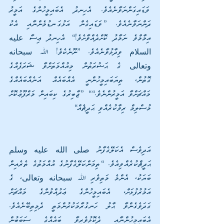
ވަޑައިގަންނަވާނެއެވެ. އެހިނދު އެބައިމީހުންގެ އަމީރު 
ދަންނަވާނެއެވެ. [ވަޑައިގެން އަޅުގަނޑުމެންނާއި އެކު 
އިމާމްވެ ނަމާދު ކޮށްދެއްވާށެވެ!] އެހިނދު ޢިސާ عليه 
السلام ވިދާޅުވާނެއެވެ. [ނޫނެކެވެ! ﷲ سبحانه 
وتعالى ގެ ޙަޟުރަތުން މިއުއްމަތަށްވާ ޝަރަފެއްގެ 
ގޮތުން، ތިޔަބައިމީހުންނީ އެއްބައެއް އަނެއްބައެއްގެ 
މައްޗަށްވާ އަމީރުންނެވެ.]“ [ޖާބިރުގެ ކިބައިން މަރްފޫޢުކޮށް 
މުސްލިމް ރިވާކުރެއްވި ޙަދީޘެއް]
އަދިވެސް އެކަލޭގެފާނު صلى الله عليه وسلم 
ޙަދީޘްކުރެއްވިއެވެ. “ތިމަންކަލޭގެފާނުގެ އުއްމަތުގެ ތެރެއިން 
ބަޔަކު، އެންމެ މަތިވެރި ﷲ سبحانه وتعالى، ގެ 
އަމުރުފުޅަށް، އެބައިމީހުންގެ ޢަދުއްވުންގެ މައްޗަށް 
ގަދަވެގެންވާ ޙާލު ހަނގުރާމަކުރުންމަތީ ދެމިތިބޭނެއެވެ. 
އެބައިމީހުންނާއި ދެކޮޅުވެރިވާ ބައެއްގެ ސަބަބުން 