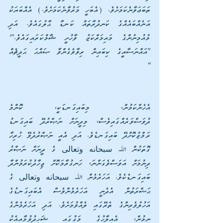
ތަބަޢަވާނެކަމަށެވެ. (އެބަހީ މަރުވާނެކަމަށެވެ.) އެއްބަޔަކު 
އަނެއްބައެއްގެ ކަނދުރާތައް ކަނޑާ ޙާލުގައެވެ. އަދި 
މުއުމިނުންގެ މައިމަރްކަޒު ވާހުށީ ޝާމްކަރައިގައެވެ.”‘ 
[އައް
“   
އެހެންކަމުން، މިބައިގަނޑަކީ، ކޮންމެ 
ދުވަސްވަރެއްގައިވެސް، މިދީނަށް ނަޞްރުދޭ ބައިގަނޑު 
ރަމްޒުކޮށްދޭ ބައިގަނޑެވެ. އަދި އެއީ ނަޞްރުދެވޭ ހުރިހާ 
ގޮތަކުން ﷲ سبحانه وتعالى ގެ ދީނަށް ނަޞްރު 
ދިނުމަށް އަވަސްވެގަންނަ، ހަނގުރާމަކޮށް ޖިހާދުކުރަމުންދާ 
ބައިގަނޑެކެވެ. އަހަރެމެން ﷲ سبحانه وتعالى ގެ 
ޙަޟްރަތުން އެދެނީ އަހަރެމެންވެސް އެބައިގަނޑުގެ 
އަހުލުވެރިންގެ ތެރޭގައި ލެއްވުމަށެވެ. އަދި އަހަރެމެންގެ 
ނިމުން، އެއިލާހުގެ މަގުގައި ޝަހީދުވުމާއިއެކު 