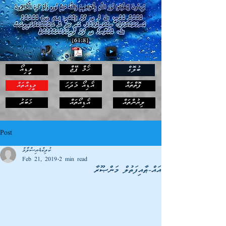
ހޯމް ޕޭޖް
ވީޑިއޯ
ބުލޮގް
ފޮތްތައް
އޯޑިއޯ މަދަހަ
މީޑިއާތައް
ޚަބަރު
ލިޔުންތައް
އޯޑިއޯތައް
Post
ކުލިކް4އިސްލާމް
Feb 21, 2019
2 min read
އައް-ޠާއިފަތުލް މަންޞޫރާ