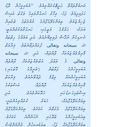
އަނބުރާލައްވާ ޙަދީޘްކުރެއްވިއެވެ. “އެބައިމީހުން ދޮގު 
ހަދައިފިއެވެ. ފަހެ، މިހާރު ހަނގުރާމައިގެ ވަގުތު އައިސް 
ޖެހިއްޖެއެވެ. ތިމަންކަލޭގެފާނުގެ އުއްމަތުގެ ތެރެއިން 
ބަޔަކު، ޙައްޤުގެ މަތީގައި، ހަނގުރާމަކުރުންމަތީ، 
ކެނޑިގެން ނުގޮސް ދެމިތިބޭނެއެވެ. އަދި ބައެއްގެ ހިތްތައް 
ﷲ سبحانه وتعالى ފުރައްދަވާނެތެވެ. ޤިޔާމަތް 
ޤާއިމްވެއްޖައުމަށް ދާންދެން، އަދި ﷲ سبحانه 
وتعالى ގެ ވަޢުދު އަތުވެއްޖައުމަށް ދާންދެން 
އެބައިމީހުންގެ ފަރާތުން (ޣަނީމާގެ ގޮތުގައި) 
އެބައިމީހުންނަށް ރިޒްޤު ދެއްވާނެއެވެ. ޤިޔާމަތް 
ޤާއިމްވެއްޖައުމަށް ދާންދެން އަސްތަކުގެ 
އިސްތަށިގަނޑުގައި ހެޔޮކަންވެއެވެ. އަދި 
ތިމަންކަލޭގެފާނަށް، ޚަބަރު ކުރެއްވިގެންވަނީ، 
ތިމަންކަލޭގެފާނު މަރުވާނެ ކަމަށެވެ. ތިމަންކަލޭގެފާނު 
ތިޔަބައިމީހުންގެ ތެރޭގައި ނުހުންނާނެ ކަމަށެވެ. 
ތިމަންކަލޭގެފާނަށް ފަހު، ތިޔަބައިމީހުން އެންމެންވެސް 