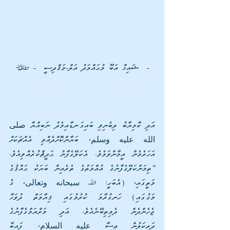
-  ޝައިޚް އަބޫ މުޙައްމަދު އަލް-މަޤްދިސީ  - |
އަދި ކާމިޔާބު ލިބެނިވި ބައިގަނޑާއިމެދު ނަބިއްޔާ صلى 
الله عليه وسلم، ބަޔާންކޮށްދެއްވި އެއްޗަކަށް 
އަހަރެމެން އީމާންވަމެވެ. އެކަލޭގެފާނު ޙަދީޘްކުރެއްވިއެވެ. 
“ތިމަންކަލޭގެފާނުގެ އުއްމަތުގެ ތެރެއިން ބަޔަކު ޙައްޤުގެ 
މަތީގައި، (އެބަހީ: ﷲ سبحانه وتعالى، ގެ 
މަގުގައި) ހަނގުރާމަ ކުރުމުގައި ޤިޔާމަތް ދުވަހާ 
ޖެހެންދެން ދެމިތިބޭނެއެވެ. އަދި މަރްޔަމްގެފާނުގެ 
ދަރިކަލުން ޢީސާ عليه السلام، ފައިބާ 