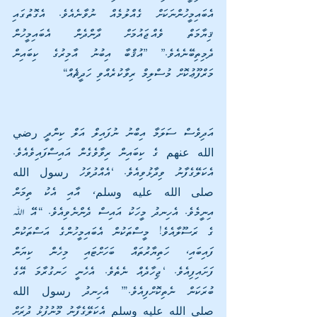
އެބައިމީހުންނަކަށް ގެއްލުމެއް ނުވާނެއެވެ. އެގޮތުގައި 
ޤިޔާމަތް ވެއްޖައުމަށް ދާންދެން އެބައިމީހުން 
ދެމިތިބޭނެއެވެ.” [އުޤްބާ އިބުނު އާމިރުގެ ކިބައިން 
މަރްފޫޢުކޮށް މުސްލިމް ރިވާކުރެއްވި ހަދީޘެއް]
އަދިވެސް ސަލަމާ އިބްނު ނުފައިލް އަލް ކިންދީ رضي 
الله عنهم ގެ ކިބައިން ރިވާވެގެން އައިސްފައިވެއެވެ. 
އެކަލޭގެފާނު ވިދާޅުވިއެވެ. ‘އެއްދުވަހު رسول الله 
صلى الله عليه وسلم، އާއި އެކު ތިމަން 
އިނީމެވެ. އެހިނދު މީހަކު އައިސް ދެންނެވިއެވެ. “އޭ ﷲ 
ގެ ރަސޫލާއެވެ! މީސްތަކުން އެބައިމީހުންގެ އަސްތަކުން 
ފައިބައި، ހަތިޔާރުތައް ބަހަށްޓައި މިހެން ކިޔަން 
ފަށައިފިއެވެ. ‘ޖިހާދެއް ނެތެވެ. އެހެނީ ހަނގުރާމަ އޭގެ 
ބުރަކަން ނެތިކޮށްފިއެވެ.’” އެހިނދު رسول الله 
صلى الله عليه وسلم އެކަލޭގެފާނު މޫނުފުޅު ދުރަށް 