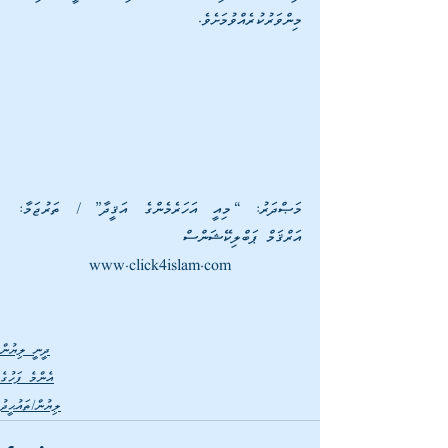
މިންވަރުކުރެއްވުމަށެވެ.    
މަޞްދަރު: “މިއީ އަހަރެމެންގެ އަޤީދާ” / ތަރުޖަމާ: 
އަރްޤަމް ޕަބްލިކޭޝަންސް
www.click4islam.com
ދީނީ ލިޔުން
އެންމެ ފަހުގެ
ލިޔުން/ތައުޙީދު