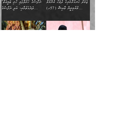
އެއްގޮތްވެ ވިސްނޭ އަންހެނަކު
އޮތިއްޔާ ކުރާށެވެ." ދެން އޭނާ
ޖަމަލު ހަނގުރާމައިގެ ދުވަހު އުންމުލް
”ނަފްސުގެ ހަރުލާފައި ހުރި ޠަބީޢަތް
ހިމެނެއެވެ. އެއީ އެމީހުންގެ
އެއްކުރާ މަޤްޞަދެއްކަމުގައި
ހޯދަން ތިބާއަށް ޙާޖަތެއް
ބުނެފިއެވެ: "އަހަރެން
މުއުމިނީން ޢާއިޝާ (57ހ)
ދެނެގަތުމާއި، އަދި ނަފްސުގެ
ވޯރކްމޭޓު އަންހެނާގެ ގާތަށް
ބަލަނީ ތިބާއެވެ. އެގޮތުން
ނުވެއެވެ. ތިބާ ޙާޖަތް
ވަޞިއްޔަތް ކުރާނީ
ނިކުމެވަޑައިގަންނަވަން
އެދުންވެރިކަން ބުއްދިން ވަޒަންކުރުމަށް
”އަންހެނުން ޖިހާދުކުރަން
ނަފްސުގެ ޠަބީޢަތުގެ ހުރި
ވަދެއުޅުން ގިނަވެގެންވާ
ބައްޕަގެ ގާތުގައި: "ތިހާވަރަށް
ޤަޞްދުކުރެއްވިހިނދު އުންމުލް
އެއިން ކުރާ އަސަރު:
ޖެހިގެންވަނީ ތިބާގެ
ކޮންކަމަކަށްހެއްޔެވެ. އަހަރެން
ޖެހޭނެކަމަށްވާނަމަ ﷲ ގެ
ޞިފަތަކަކީ ކޮބައިކަން
ފިރިހެނުންނެވެ. ފަހެ އެމީހުންނީ
ބުރަކޮށް މަސައްކަތްކޮށް
މުއުމިނީން އުންމު ސަލަމާ (61ހ)
ވިސްނުމާއި ޚިޔާލާއެކު ތިބާ
ދުނިޔެއަށް ވެއްދުނީ އަހަރެންގެ
ރަސޫލާ صلى الله عليه
ނޭނގެނީސް، ނަފްސު
އެކަމަނާއަށް ލިޔުއްވިކަމަށް
ޅިޔަނުންނަށްވުރެ އެތައް
ދާއޮހޮރުވަނީ ކީއްވެހޭ"
ބަލައިގަންނަ އަންހެނަކު
ލަފައެއް ނެތިއެވެ. އެތަނުގ
وسلم ކަމަނާއަށް އެކަމަށް
ޝަހުވަތްތައް ނަގައިގަންނަ
ރިވާކުރެވެއެވެ:
ގޮތަކުން ނުރައްކާ ބޮޑު
އަހައިފިނަމަ އޭނާ ބުނާނީ
ހޯދުމެވެ. އެހެނ
ޢަހްދު ހިއްޕެވީހެވެ. ކަމަނާ
ގޮތް ވަޒަންކުރަން ބުއްދިއަށް
ބައެކެވެ. އެގޮތުން މަސައްކަތު
ތިމަންނާގެ ދަރިން
(ރަނގަޅު ސީދާ ގޮތުން)
ކުޅަދާނަނުވެއެވެ.
މާހައުލުގައި އުޅޭ ފިރިހެނުން،
އުފާކޮށްދިނުމަށެވެ. ފިރިމިހާގެ
”އަންހެނުން ޒީނަތްތެރިކަން ހާމަކޮށް
މުއުމިނާއާ ކަދުރު ރުއް ވައްތަރުވާ
ފޭވެއްޖެއެވެ! ފޭވެއްޖެއެވެ!
ނަފްސުތަކުގައިވާ ކޮންމެ
ޅިޔަނުންނާ އެކި ގޮތްގޮތުން
ގާތުން އެހެން އަހައިފިނަމަ
ފާޅުކޮށް ނިކުތުމަކީ އެކަކަށްވުރެ ގިނަ
ގޮތްތަކުގެ ތެރޭގައި:
ރަށްތަކަށް ދަތުރުފަތުރުކޮށް،
ޠަބީޢަތަކުންވެސް، އެތައް
އެއްގޮތްވެ، އަދި އެހެން
ބުނާނީ ތިމަންނާގެ
މީހުން އޭގައި ހިއްސާވާ ފާފައެކެވެ.
ތިބާގެ އަންހެން ދަރިފުޅު
🌴 ﷲ ތަޢާލާ
ކުރިއަށް ނިކުމެއުޅުން
ބައިވަރު ޝަހުވަތްތައް
ގޮތްތަކުން ނުރައްކާ
އަނބިމީހާއާއި ޢާއިލާގެ
ޢައުރަނިވާނުކޮށް، ނުވަތަ
ވަޙީކުރެއްވިއެވެ: ( أَلَمۡ
އެކަލޭގެފާނު ކަމަނާއަށް
އެނަފްސު ބަލައިގަންނަ ގޮތަށް
އިތުރުވެއެވެ. އެ ދެމީހުންގެ
ބޭނުންތައް ފުއްދާ
ޒީނަތް ހާމަކޮށްގެން
تَرَ كَیۡفَ ضَرَبَ
ނަހީކުރެއްވިކަމެއް
އަސަރުކުރެއެވެ. އެގޮތުން
މެދުގައި އެއ
ޚަރަދުކުރުމަށެވެ. އަދި ފިރިހެން
ނިކުންނަހިނދު އޭގެ
ٱللَّهُ مَثَلࣰا كَلِمَةࣰ
ނޭނގޭހެއްޔެވެ!؟ ފަހެ ދީނުގެ
ނަފްސަކީ މަތިވެ
ދަރިފުޅު
ހިއްސާއެއް ތިބާއަށްވެއެވެ.
طَیِّبَةࣰ كَشَجَرَةࣲ
ތަނބު އަރިއަޅައިފިނަމަ
ބޮޑުވެގަންނަން ބޭނުންވާ
އަދި ފިތުނަވެރިވާ ކޮންމެ
طَیِّبَةٍ أَصۡلُهَا ثَابِتࣱ
އަންހެނުން މެދުވެރިކޮށް އެ
ނަފްސެއްނަމަ؛
މާތްވެގެންވާ ޞަޙާބީ، މުއުމިންތަކުންގެ
ﷲ ގެ ރަސޫލާ صلى الله عليه
ޒުވާނެއް، އަދި އެއަންހެނާއާ
وَفَرۡعُهَا فِی
ޘާބިތެއް ނުކުރެވޭނެއެވެ! އަދި
މީސްތަކުންގެ މަދަޙަ ތަޢުރީފު
ބޮޑުބޭބެ: މުޢާވިޔާ ބްނު އަބީ
وسلم އާއެކު މުޢާވިޔާގެ ނޭފަތްޕުޅަށް
ދިމާލަށް ބެލުން އަމާޒުކުރާ
ٱلسَّمَاۤءِ ) (إبراهيم
އޭގައި ބާގަނޑެއް ހެދިއްޖެނަމަ
ބަލައިގަތުން މަދުކުރަން
ސުފްޔާނު (60ހ):
ވަތް ހިރަފުސް ވެލިކޮޅެއްވެސް ޢުމަރު
ﷲ ގެ ރަސޫލާ صلى الله
💧އިބްނުލް މުބާރަކު
ކޮންމެ ޒުވާނެއްގެ ފާފަ، އެ
: ٢٤) "اللّه ހެޔޮ ރަނގަޅު
ބްނު ޢަބްދުލް ޢަޒީޒަށްވުރެ ހެޔޮވެ
އަންހެނުންނަކަށް އެ ފޫބައްދާ
ޖެހެއެވެ. އެއީ އެ ޠަބީޢަތާއެކު