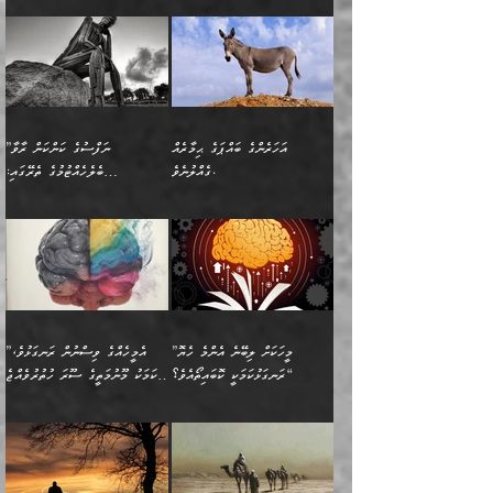
(354ހ) ވިދާޅުވިއެވެ:
عليه وسلم
ހެޔޮ ރަނގަޅު ކަންތަކުންވާ
ދެން އެމީހުން ރޭގަނޑުގެ ގިނަ
މީހަކީ: ވާހަކަތަކެއް ދައްކާފައި
ޚާލިޞްވެގެންނެވެ. އަދި
”ބުއްދިވެރިޔާ ދައްކާ
ޙަދީޘްކުރެއްވިކަމަށް
ކަމެކެވެ. އެހެންކަމުން އެއާ
ވަޤުތު ނަމާދުކޮށްފާނެއެވެ.
ދެން އޭގެ ފަހުން އެނިކުތް
ބުއްދިވެރިޔަކު ވެއްޖެއްޔާ
ވާހަކަތައް، ޞައްޙަކޮށް
ރިވާކުރެވެއެވެ: "ތިން
އިދިކޮޅު ޞިފައެއް
އަނެއްކޮޅުން މީނާގެ ޢާދައަކީ
އެއްޗެ
ނިންމާނޭކަމަކީ: އެމީހަކު
ސަލާމަތުންވާ ހަށިގަނޑެއް
އަންހެންދަރިން އެމީހަކަށް ލިބި:
ޤާއިމުކޮށްގެން ހުރި މީހަކާ
ސާޢަތެއްވަރު އިރުކޮޅެއް
ކުރާކަމަކާ
ސީދާވާހެން ސީދާވާނެއެވެ.
1-ދެން އެކުދިން
އެކުގައި އިށީންދެ އުޅެގެން
ރޭއަޅުކަންކުރުމެވެ. ދެން މީނާ
އަނެއްކޮޅުން ޖާހިލުމީހާ ދައްކާ
އަދަބުވެރިކުރުވާ 2-އަދި
ﷲ ދެއްވި ނިޢުމަތް
(އެމީހުންނާ އެކުގައި
އަހަރެންގެ ބައްޕަގެ ޙިމާރެއް
”ނަފްސުގެ ކަންކަން ރާވާ
ވާހަކަތައް، ބަލިވެފައިވާ
އެކުދިން ކައިވެނިކުރުވާ 3-
ގަޑުބަޑުކޮށް
ރޭކުރާއިރު) އެމީހުންނާ
ގެއްލުނެވެ.
ބެލެހެއްޓުމުގެ ތެރޭގައި:
ހަށިގަނޑެއް އެގޮތްމިގޮތްވާހެން
އަދި އެކުދިންނަށް ހެޔޮކޮށް
ހުތުރުނުކުރާހުއްޓެވެ...
އެއްގޮތްވެއެވެ. ނުވަތަ އެމީހުން
މަގުފުރެދިފައިވާ ބަޔަކުގެ ކިބައިގައިވާ
🌱 ޖަޢުފަރު ބްނު މުޙައްމަދު
އެމީހުންގެ މަގުފުރެދުމާއި
ފުށޫއަރާ އިދިކީލަވާނެއެވެ. އަދި
ހިތައިފިނަމަ ފަހެ އެމީހަކަށްވަނީ
މޮޅެތި ރިވެތި ކަންކަމަށް ބަލާ
ބުއްދިއާއި ވިސްނުންތެރިކަން
ރޯދަ ހިފާއިރު މީނާވެސް
(148ހ) ކިޔާދެއްވިއެވެ:
އެމޮޅެތި ކަންކަމާ ގުޅުމެއް
ވިސްނުން ދިގު ނުކުރުންވެއެވެ.
ބުއްދިވެރިޔާގެ ބަސްތައް އެއީ
ސުވަރުގެއެވެ." 📖 ސުނަނު
އިތުރުކޮށްދޭނެ ކަމަކީ: އޭނާފަދަ
އެމީހުންނާއެކު ރޯދަހިފައެވެ.
”އަހަރެންގެ ބައްޕަގެ ޙިމާރެއް
ނުވެއެވެ. އެހެނީ ނަފްސަކީ
ކިތަންމެ މަދު
އަބީ ދާވޫދު 📖 ފަހެ ތިބާގެ
(އެހެން ބުއްދިވެރިންނާ)
އެމީހުން
ގެއްލުނެވެ. ދެން ބައްޕަ
ވަޒަންހަމަވާ އެއްޗެއް ނޫނެވެ.
ބަސްތަކެއްވިޔަސް އޭގެ ޤަދަރު
އަންހެން ދަރިން
ގާތްވުމާއި، އެއާ އިދިކޮޅު އިދ
ވިދާޅުވިއެވެ: ”ﷲ ތަޢާލާ
ނަފްސު ކަންކަން
ބޮޑުވެގެންވެއެވެ. އެއީ
ކައިވެނިކުރުވުމުގައި
އަހަރެންނަށް އޭތި އަނބުރާ
މަސްހުނިކޮށްލައެވެ. އެގޮތުން
ފާފަވެރިޔާގެ ކުރިމަތިލުން
ފަރުވާކުޑަކޮށް، ޢާއިލާއެއް
”މީހަކަށް ލިބޭނެ އެންމެ ހެޔޮ
”އެމީހެއްގެ ވިސްނުން ރަނގަޅުވެ،
ރައްދުކުރައްވައިފިނަމަ ފަހެ
މީހަކު ބުރު ސޫރަ ރީތި
ކިތަންމެ ކުޑަކަމެއްވިޔަސް
ބިނާކޮށް ކައިވެންޏެއް
ރަނގަޅުކަމަކީ ކޮބައިތޯއެވެ؟“
އެކަމަކު މޫނުމަތީގެ ސޫރަ ހުތުރުވެއްޖެ
އެކަލާނގެ ރުއްސަވާނޭ
ފުރިހަމަ، މުދާތައް
މީހާ,
އޭގެ މުޞީބާތް ބޮޑުވެގެންވާ
ޤާއިމުކުރުން ދޫކޮށްފައި
🪨 އިބްނުލް މުބާރަކު
☘️ އިބްނު ޙިއްބާނު
ޙަމްދުގެ ބަސްތަކަކުން
ތަނަވަސްވެ، އެކަމަކު އެއާއެކު
ގޮތަށެވެ. އަދި ބުއްދިވެރިކަމުގެ
ކިޔެވުމާއި އެހެން
(181ހ) އަށް ދެންނެވުނެވެ:
(354ހ) ވިދާޅުވިއެވެ:
އަހަރެން އެކަލާނގެއަށް
ޢަޤީދާއާއި ފިކުރު ފުރެދިގެންވާ
ތެރޭގައި: އެއްވެސް ކަ
މަޤްޞަދުތަކުގައި އެކުދިން
”މީހަކަށް ލިބޭނެ އެންމެ ހެޔޮ
”އެމީހެއްގެ ވިސްނުން
ޙަމްދުކުރާހުށީމެވެ.“ ދެން މާ
މީހަކަށް ވެދާނެއެވެ. ދެން
މަޝްޣޫލުކުރުވުމާމެދު ތިބާ
ރަނގަޅުކަމަކީ ކޮބައިތޯއެވެ؟“
ރަނގަޅުވެ، އެކަމަކު