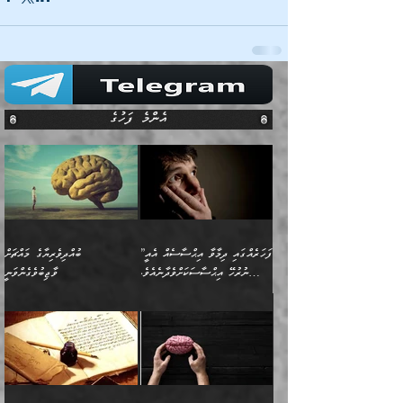
އެންމެ ފަހުގެ
”ފަހަރެއްގައި ދިމާވާ އިޙްސާސެއް އެއީ
ބުއްދިވެރިޔާގެ މައްޗަށް
ނުރުހޭ އިޙްސާސަކަށްވެދާނެއެވެ.
ވާޖިބުވެގެންވަނީ
މިސާލަކަށް ކަމަކާމެދު ބިރުގަތުމެވެ.
”ފަހަރެއްގައި ދިމާވާ
⭐ އިބްނު ޙިއްބާނު (354ހ)
އިޙްސާސެއް އެއީ ނުރުހޭ
ވިދާޅުވިއެވެ: ”ބުއްދިވެރިޔާގެ
އިޙްސާސަކަށްވެދާނެއެވެ.
މައްޗަށް ވާޖިބުވެގެންވަނީ: މި
މިސާލަކަށް ކަމަކާމެދު
ދުނިޔޭގެ ކަންކަމުން އޭނާގެ
ބިރުގަތުމެވެ. ދެން
ޢިލްމު ގަޑުބަޑުކޮށްލާނޭ