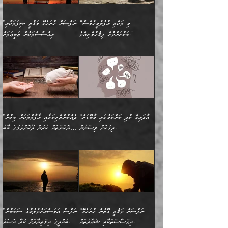
ނަމަނަމަ ސަމާލުވެ
ވިދާޅުވިއެވެ: ”އޭނާގެ
މޫނުމަތީގެ ސޫރަ ހުތުރުވެއްޖެ
އަސްދާނުގޮނޑިއާއި ލަގަނާއި
އޭނާގެ މޮޅެތި ތަކެއްޗަށްޓަކައި
ކިބައިގައިވާ ފުރާ ފުރިހަމަ
މީހާ, ފަހެ އޭނާގެ ނަފްސުގެ
އެކީގައި އޭތި ގެނެވުނެވެ.
ބެލުމަކީ: އޭނާގެ ޢަޤީދާއާއި
"މި ތަކެތި އުފުލާމީހާވެސް
”ނަފްސަށް ހުށަހެޅޭ ވަޤުތީ ޞިފަތަކާއި
ބުއްދިއެވެ.“ ދެންނެވުނެވެ:
(ބުއްދިއާއި ވިސްނުމުގެ)
ދެން އެކަލޭގެފާނު އެއަށް
ޤަބޫލުކުރާ ގޮތްތަކާއި
ބަކުރަށްވުރެ ފިޤުހުވެރިއެވެ."
އިޙްސާސްތަކުން ޠަބީޢަތަށް
”އެގޮތަށް ލިބިގެންނުވިނަމަ
ހެޔޮކަމުން އޭނާގެ މޫނުގެ
ސަވާރުވިއެވެ. އަދި އޭގެ
ފިކުރުވެސް ނަފްސަށް
އަސަރުކުރުން:
🔅 ބަކްރު ބްނު ޢަބްދި ﷲ
ނަފްސަށް ހުށަހެޅިގެން އަންނަ
ދެން ކޮން އެއްޗެއްތޯއެވެ؟“
ހުތުރުކަން ހަނދާން
މައްޗަށް ސީދާވިހިނދު، ހެދުން
ރަނގަޅުކޮށް ޖަރީކޮށްދޭ
އަލްމުޒަނީ (108ހ)
އެކި ވައްތަރުގެ
ވިދާޅުވިއެވެ: ”ރިވެތި ރަނގަޅު
ނައްތާލައެވެ. އަނެއްކޮޅުން
ބޮނޑިކޮށްލައްވާފައި، އުޑާއި
ކަމެކެވެ. އެއީ (ޙަޤީޤަތުގައި)
ކިޔާދެއްވިއެވެ: ”އަހަރެން
އިޙްސާސްތަކުގެ ބާރުމިން ހުރި
އަދަބެކެވެ.“ ދެންނެވުނެވެ:
އެމީހަކުގެ މޫނުމަތި ރީތިވެ،
ދިމާލަށް އިސްތަށިފުޅު
އެ ދެކަންތަކުގެ ދ
އެއްފަހަރަކު ގެއިން
މިންވަރަކުން އިންސާނާގެ
”އެކަން ނެތްނަމަ ދެން
އެކަމަކު ވިސްނުން ކޮށި
ނިކުމެގެންދަނިކޮށް އެއްޗެހި
ޠަބީޢަތަށް އަސަރުކުރެއެވެ...
ކޮންކަމެއްތޯއެވެ؟“
ވެއްޖެނަމަ, އޭނާގެ ނަފްސުގެ
އުފުލުމުގެ މަސައްކަތްކުރާ
ދެން އެއަށްފަހު އެ ޠަބީޢަތުން
ވިދާޅުވިއެވެ: ”އޭނާ
އުނިކަމާހުރެ މޫނުމަތީގެ ހުރި
”އާދައިގެ ކުދި ކަންކަމުގައި މާބޮޑަށް
”ދެއްކުންތެރިކަމާއި އާފާތްތަކަށް ބިރުން
މީހަކާ ދިމާވިއެވެ. އޭނާގެ
ބުއްދިއަށް އަސަރުކުރެއެވެ...
މަޝްވަރާއަށް އަހާނޭ ރަނގަޅު
ރީތިކަން ދާހުއްޓެވެ.
ދިގުކޮށް ވިސްނުން:
ހެޔޮކަންތައް ކުރުން ދޫކޮށްލުމުގެ ބާބު
ސާމާނު އޭރު
މިއަސަރުކުރުމުގެ އަޞްލުގެ
ޞާލިޙު އަޚެކެވެ.“
އެހެންކަމުން ވިސްނުންތެރި
ބަޔާންކުރުން:
އެކަމެއްގައި އެހާ ދިގުކޮށް
🌴 އިބްނުލް ޖައުޒީ
އުފުލަމުންދިޔައެވެ. އޭރު އޭނާ
ފެށުން އައި ގޮތަކީ:
ދެންނެވުނެވެ: ”އެގޮތަށް
މީހާގެ އަތުގައި އެއްޗެއް
ވިސްނުން ޙައްޤުނުވާ
(597ހ) ވިދާޅުވިއެވެ:
ކިޔަމުންދިޔައެވެ: «الْحَمْدُ
ޞައްޙަކޮށްވާ ޠަބީޢަތެއް
ނެތްނަމަ ދެން
ނެތަސް ކަންބޮޑުވެ
ކަންކަމުގައި މާބޮޑަށް
”ދެއްކުންތެރިކަމާއި
لِله، أسْتَغْفِرُ الله»
ބަދަލުކޮށްލާ ގޮތަށް އައި
ކޮންކަމެއްތޯއެވެ؟“
ހިތާމަކުރުމެއް ނެތެވެ. އެހެނީ
ވިސްނުމަކީ ބައްޔެކެވެ.
އާފާތްތަކަށް ބިރުން
އެވެ. އެއަށްވުރެ އިތުރަށް
ލޯބިވާކަހަލަ އިޙްސާސެކެވެ.
ވިދާޅުވިއެވެ: ”ދިގުކޮށް
ބުއްދިވެރިޔާއަށް ތަނ
ފަހަރެއްގައި މިހެންވަނީ
ހެޔޮކަންތައް ކުރުން
އެއްޗެއް ނުކިޔައެވެ. ދެން
ދެން އެ ޠަބީޢަތުން ބުއްދިއަށް
މުހިއްމު ކަންކަމާއި އަދި
ދޫކޮށްލުމުގެ ބާބު
އޭނާ ވަކިތަނަކަށް ދިޔައެވެ.
އަސަރުކުރީއެވެ. ޝަރީޢަތުގައި
”ނަފްސަށް ވަޤުތީ ގޮތުން ހުށަހެޅޭ
”ނަފްސު އަވަސްއަރުވާލުމުގެ ސަބަބުން
މުހިއްމު ނޫންކަންކަމާމެދުވެސް
ބަޔާންކުރުން: ދަންނާށެވެ!
ދެން އޭނާގެ ބުރަކަށީގައި ހުރި
ލޯބިވެވޭކަހަލަ އިޙްސާސްތައް
އިޙްސާސްތަކާއި ޝުޢޫރުތައް:
ބުއްދީގެ އިޚްތިޔާރަށް ކުރާ އަސަރު.