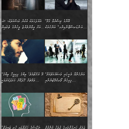
އެކަންކަން ލައިގަނެފައި
ކޮސްވެގެންވާ ކަމަށް ތުހުމަތުވެ
ފެތުރިގެންވާ ފަސް ގޮތެއް
ދެރަވުންވެއެވެ. މިއީ
ބުއްދީގެ ޙުއްޖަތްތަކާއި
ކަންތައް ފޮރުވާ
އަނެއްކާ ފިލ
އަހަރެން ތިބާއަށް ކިޔާދޭނަމެވެ.
ނަފްސުތަކުގައިވާ ޠަބީޢީ
ވިސްނުންތައް ބޭނުންކޮށްގެން
ވަންހަނާކުރުމަކީ
ތިބާގެ އަންހެން ދަރިފުޅަށް
ޞިފަތަކެކެވެ. ނަމަވެސް
ދީނުގެ ކަންކަމުގައި
ދެއްކުންތެރިކަމެއްކަމުގައި
”އޭނާގެ ވިސްނުމާ ގުޅޭ
އެއްފަހަރަކު އުޅުނު ރަސްކަލަކު، ﷲ
އަދި އެކުއްޖާގެ
އެކަންކަން އިންސާނާއަށް
ވާހަކަދައްކާ މީހުންގެ)
ހީކުރާ މީހަކު ހީކޮށްފާނެއެވެ.
"އަންޑަރސްޓޭންޑިންގ" އަންހެނަކު
އަށް އީމާންވެއްޖެ މީހުންގެ ތެރެއިން
މުސްތަޤްބަލަށް އެކަމުގެ
ޖެހޭހިނދު އެއީ ވަޤުތީ ގޮތުން
މަޖްލިސްތަކަށް
އެކަންވަނީ އެހެންނެއް ނޫނެވެ.
ހޯދަން ވަރުބަލިވެގެން އުޅެއެވެ.
މީހަކު އަތުޖެހިއްޖެނަމަ އެމީހަކު
އޭ އަޚާއެވެ! ތިބާއާ އެއްފަދަ
🌴 ހިޝާމު ބްނު އިސްމާޢީލު
ނުރައްކާ ނޭނގިހުރެވެސް ތިބާ
ހުށަހެޅޭ ޞިފަތަކަކަށްވެއެވެ.
ޞަލީބަށް އެރުވުމަށް އަމުރުކުރަމުން
ޙާޒިރުވިންހެއްޔެވެ؟“ އަބޫ
މަނާވެގެންވާކަމަކީ
ފިރިހެނަކާ މެނުވީ ތިބާގެ
(217ހ) ކިޔާދެއްވިއެވެ:
އެކަމަށް ވެއްޓިފައި
ދެން އޭގެ ޠަބީޢީ
ދިޔައެވެ.
ޢުމަރު ވިދާޅުވިއެވެ:
އިންސާނާއަކީ ވަރަޢަވެރި
ވިސްނުމާ އެއްގޮތްވެ
”އެއްފަހަރަކު އުޅުނު
ވެދާނެއެވެ: 1- އާމްދަނީ
މިންގަނޑަށްވުރެ އެޞިފަތައް
”އާނއެކެވެ. އަހަރެން
މީހެއްކަމުގައި މީހުންނަށް
އަންޑަރސްޓޭންޑު
ރަސްކަލަކު، ﷲ އަށް
ހޯދަން މަސައްކަތްކުރުމާއި
ބޭރުވެއްޖެނަމަ, އެހިސާބުން
ދެފަހަރަކު ޙާޒިރުވީމެވެ. ދެން
ދައްކަންވެގެން، އަދި އޭނާއަކީ
ނުވެވޭނެއެވެ. ދެންފަހެ
އީމާންވެއްޖެ މީހުންގެ ތެރެއިން
ވަޒީފާ އަދާކުރުމުގެ ދަރަޖަ
ބުއްދިއަށް އަސަރުކުރެއެވެ.
އެއަށ
ﷲ ދެކެ ބިރުގަންނަ
އަންހެނާއަށް ބަލާއިރު ތިޔަ
މީހަކު އަތުޖެހިއްޖެނަމަ
ބޮޑުކޮށް މަތިކުރުމެވެ.
ޠަބީޢީ އާދައިގެ މިން ތެރޭގައި
”އަންހެނާއާ އެކީގައި މަސައްކަތްކުރާ
”އޭ އުޚްތާއެވެ! ތިބާގެ ފިރިމީހާ ތިބާގެ
ދެމީހުންގެ ގުޅުމަކީ އެކަކު
އެމީހަކު ޞަލީބަށް އެރުވުމަށް
ޚާއްޞަކޮށް ޑޮކްޓަރީކަމާއި
އެޞިފަތައް ހުރިނަމަ,
ފިރިހެން ވޯރކްމޭޓުންނާއި
މައްޗަށް ހޭދަކޮށް ޚަރަދުކުރުމަކީ
އަނެކަކުގެ ވިސްނުން ފަހުމްވެ
އަމުރުކުރަމުން ދިޔައެވެ. ދެން
އިންޖިނޭރުކަންފަދަ
އެޞިފަތަކަށް އަސަރުކުރުވާ،
ކްލާސްމޭޓުންނަކީ މަރެވެ.
ޢައިބެއް ނޫނެވެ.
ޅިޔަނުންނާއިމެދު ޙަދީޘްގައި
ހަމަ އެގޮތަށް ތިބާގެ
ދޭހަވުމަށްވުރެ މާ މަތީ
ﷲ އަށް އީމާންވާ މީހުންގެ
ވަޒީފާތަކެވެ. އެހެނީ ވަޒީފާ
އޭގެ މައްޗަށް ޙުކުމްކުރާ
އައިސްފައިވަނީ އެއީ މަރު
ބައްޕައާއި، ތިބާގެ ފިރިހެން
ގުޅުމެކެވެ. އެއީ އެކަކު
ތެރެއިން މީހަކު ގެނެވި
އަދާކުރުމުގެ ދަރަޖަ ބޮޑުކޮށް
އެއްޗަކީ ބުއްދިކަމުގައިވެއެވެ.
ކަމުގައިއެވެ. އައުލަވީ
ދަރިފުޅުވެސް ތިބާއަށް
އަނެކަކު ފުރިހަމަކޮށްދޭ
ޞަލީބަށް އެރުވުމަށް
މަތިކުރާ ޒުވާން އަންހެނާ
އެއީ ބުއްދީގައި ޢިލްމާއި،
ޤިޔާސުން އެޙަދީޘްގައި:
ޚަރަދުކޮށްދިނުން ޢައިބަކަށް
ގުޅުމެކެވެ. އެހެންކަމުން،
އަމުރުކުރިހިނދު އޭނާއަށް
ތަޖ
އަންހެނާ ވަޒީފާ އަދާކުރާ
ނުވެއެވެ. އެހުރިހާ
ތިބާގެ ވިސްނުމާއި ޚިޔާލާ
ބުނެވުނެވެ: "ވަޞިއްޔަތެއް
ތަނުގައި އުޅޭ، ފިރިހެނުން
އެންމެންވެސް މުދަލާއި ފައިސާ
އެއްގޮތްވެ ވިސްނޭ އަންހެނަކު
އޮތިއްޔާ ކުރާށެވެ." ދެން އޭނާ
ޖަމަލު ހަނގުރާމައިގެ ދުވަހު އުންމުލް
”ނަފްސުގެ ހަރުލާފައި ހުރި ޠަބީޢަތް