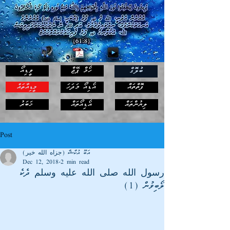
ހޯމް ޕޭޖް
ވީޑިއޯ
ބުލޮގް
ފޮތްތައް
އޯޑިއޯ މަދަހަ
މީޑިއާތައް
ޚަބަރު
ލިޔުންތައް
އޯޑިއޯތައް
Post
އަބޫ އުކާޝާ (جزاه الله خير)
Dec 12, 2018
2 min read
رسول الله صلى الله عليه وسلم ދެކެ
ލޯބިވުން (1)