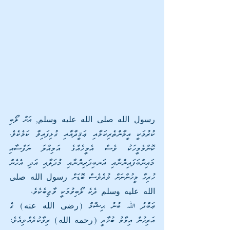
رسول الله صلى الله عليه وسلم, އަށް ލޯބި 
ކުރުމަކީ އީމާންތެރިކަމާއި ޢަޤީދާއާއި ގުޅިފައިވާ ކަމެކެވެ. 
ކޮންމެމީހަކު ވެސް އެމީހެއްގެ އަމިއްލަ ނަފްސާއި 
މައިންބަފައިންނާއި އަނބިދަރިންނާއި މުދަލާއި އަދި އެހެން 
ހުރިހާ މީހުންނަށް ވުރެވެސް ބޮޑަށް رسول الله صلى 
الله عليه وسلم ދެކެ ލޯބިވުމަކީ ވާޖިބެކެވެ.
ޢަބްދު ﷲ ބުނު ޙިޝާމް (رضى الله عنه) ގެ 
އަރިހުން އިމާމު ބުޚާރީ (رحمه الله) ރިވާކުރެއްވިއެވެ: