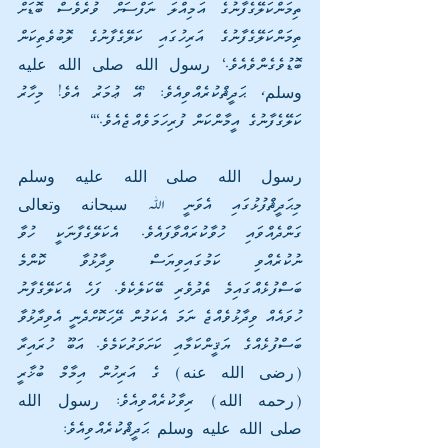
ތިމަންކަލޭގެފާނުގެ އަމިއްލަ ނަފްސަށް ވުރެވެސް ބޮޑަށް 
ތިމަންކަލޭގެފާނުގެ އަރިހުގައި ކަލޭގެފާނުގެ ލޮބުވެތިކަން 
ބޮޑުވެގެންވެއެވެ.‘ رسول الله صلى الله عليه 
وسلم، ޙަދީޘްކުރެއްވިއެވެ: ’އޭ ޢުމަރު އެވެ! މިހާރު 
ކަލޭގެފާނުގެ އީމާންކަން ފުރިހަމަވެއްޖެއެވެ.‘“
رسول الله صلى الله عليه وسلم 
މިޙަދީޘްފުޅުގައި އެވަނީ ﷲ سبحانه وتعالى 
ގަންދެއްވައި ހުވާކުރައްވާފައެވެ. އެކަލޭގެފާނަކީ ހުވާ 
ނުކުރެއްވި ކަމުގައިވިޔަސް ވިދާޅުވާ ކޮންމެ 
ބަސްފުޅެއްގައިމެ ތެދުވެރި ބޭކަލެކެވެ. ފަހެ އެކަލޭގެފާނު 
ހުވައެއް ވިދާޅުވެއްޖެ ނަމަ އެކަމުން ދޭހަކޮށްދެނީ އެވިދާޅުވާ 
ބަސްފުޅެއްގެ ޔަޤީންކަމާއި ކަށަވަރުކަމެވެ. އަބޫ ހުރައިރާ 
(رضى الله عنه) ގެ އަރިހުން އިމާމް ބުޚާރީ 
(رحمه الله) ރިވާކުރެއްވިއެވެ: رسول الله 
صلى الله عليه وسلم ޙަދީޘްކުރެއްވިއެވެ: