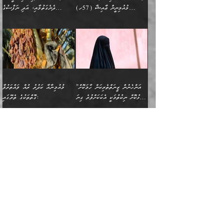
ހިމެނެއެވެ. އެއީ އެމީހުންގެ
އެއްކުރާ މަޤްޞަދެއްކަމުގައި
ހޯދަން ތިބާއަށް ޙާޖަތެއް
ބުނެފިއެވެ: "އަހަރެން
މުއުމިނީން ޢާއިޝާ (57ހ)
ދެނެގަތުމާއި، އަދި ނަފްސުގެ
ވޯރކްމޭޓު އަންހެނާގެ ގާތަށް
ބަލަނީ ތިބާއެވެ. އެގޮތުން
ނުވެއެވެ. ތިބާ ޙާޖަތް
ވަޞިއްޔަތް ކުރާނީ
ނިކުމެވަޑައިގަންނަވަން
އެދުންވެރިކަން ބުއްދިން ވަޒަންކުރުމަށް
”އަންހެނުން ޖިހާދުކުރަން
ނަފްސުގެ ޠަބީޢަތުގެ ހުރި
ވަދެއުޅުން ގިނަވެގެންވާ
ބައްޕަގެ ގާތުގައި: "ތިހާވަރަށް
ޤަޞްދުކުރެއްވިހިނދު އުންމުލް
އެއިން ކުރާ އަސަރު:
ޖެހިގެންވަނީ ތިބާގެ
ކޮންކަމަކަށްހެއްޔެވެ. އަހަރެން
ޖެހޭނެކަމަށްވާނަމަ ﷲ ގެ
ޞިފަތަކަކީ ކޮބައިކަން
ފިރިހެނުންނެވެ. ފަހެ އެމީހުންނީ
ބުރަކޮށް މަސައްކަތްކޮށް
މުއުމިނީން އުންމު ސަލަމާ (61ހ)
ވިސްނުމާއި ޚިޔާލާއެކު ތިބާ
ދުނިޔެއަށް ވެއްދުނީ އަހަރެންގެ
ރަސޫލާ صلى الله عليه
ނޭނގެނީސް، ނަފްސު
އެކަމަނާއަށް ލިޔުއްވިކަމަށް
ޅިޔަނުންނަށްވުރެ އެތައް
ދާއޮހޮރުވަނީ ކީއްވެހޭ"
ބަލައިގަންނަ އަންހެނަކު
ލަފައެއް ނެތިއެވެ. އެތަނުގ
وسلم ކަމަނާއަށް އެކަމަށް
ޝަހުވަތްތައް ނަގައިގަންނަ
ރިވާކުރެވެއެވެ:
ގޮތަކުން ނުރައްކާ ބޮޑު
އަހައިފިނަމަ އޭނާ ބުނާނީ
ހޯދުމެވެ. އެހެނ
ޢަހްދު ހިއްޕެވީހެވެ. ކަމަނާ
ގޮތް ވަޒަންކުރަން ބުއްދިއަށް
ބައެކެވެ. އެގޮތުން މަސައްކަތު
ތިމަންނާގެ ދަރިން
(ރަނގަޅު ސީދާ ގޮތުން)
ކުޅަދާނަނުވެއެވެ.
މާހައުލުގައި އުޅޭ ފިރިހެނުން،
އުފާކޮށްދިނުމަށެވެ. ފިރިމިހާގެ
”އަންހެނުން ޒީނަތްތެރިކަން ހާމަކޮށް
މުއުމިނާއާ ކަދުރު ރުއް ވައްތަރުވާ
ފޭވެއްޖެއެވެ! ފޭވެއްޖެއެވެ!
ނަފްސުތަކުގައިވާ ކޮންމެ
ޅިޔަނުންނާ އެކި ގޮތްގޮތުން
ގާތުން އެހެން އަހައިފިނަމަ
ފާޅުކޮށް ނިކުތުމަކީ އެކަކަށްވުރެ ގިނަ
ގޮތްތަކުގެ ތެރޭގައި:
ރަށްތަކަށް ދަތުރުފަތުރުކޮށް،
ޠަބީޢަތަކުންވެސް، އެތައް
އެއްގޮތްވެ، އަދި އެހެން
ބުނާނީ ތިމަންނާގެ
މީހުން އޭގައި ހިއްސާވާ ފާފައެކެވެ.
ތިބާގެ އަންހެން ދަރިފުޅު
🌴 ﷲ ތަޢާލާ
ކުރިއަށް ނިކުމެއުޅުން
ބައިވަރު ޝަހުވަތްތައް
ގޮތްތަކުން ނުރައްކާ
އަނބިމީހާއާއި ޢާއިލާގެ
ޢައުރަނިވާނުކޮށް، ނުވަތަ
ވަޙީކުރެއްވިއެވެ: ( أَلَمۡ
އެކަލޭގެފާނު ކަމަނާއަށް
އެނަފްސު ބަލައިގަންނަ ގޮތަށް
އިތުރުވެއެވެ. އެ ދެމީހުންގެ
ބޭނުންތައް ފުއްދާ
ޒީނަތް ހާމަކޮށްގެން
تَرَ كَیۡفَ ضَرَبَ
ނަހީކުރެއްވިކަމެއް
އަސަރުކުރެއެވެ. އެގޮތުން
މެދުގައި އެއ
ޚަރަދުކުރުމަށެވެ. އަދި ފިރިހެން
ނިކުންނަހިނދު އޭގެ
ٱللَّهُ مَثَلࣰا كَلِمَةࣰ
ނޭނގޭހެއްޔެވެ!؟ ފަހެ ދީނުގެ
ނަފްސަކީ މަތިވެ
ދަރިފުޅު
ހިއްސާއެއް ތިބާއަށްވެއެވެ.
طَیِّبَةࣰ كَشَجَرَةࣲ
ތަނބު އަރިއަޅައިފިނަމަ
ބޮޑުވެގަންނަން ބޭނުންވާ
އަދި ފިތުނަވެރިވާ ކޮންމެ
طَیِّبَةٍ أَصۡلُهَا ثَابِتࣱ
އަންހެނުން މެދުވެރިކޮށް އެ
ނަފްސެއްނަމަ؛
މާތްވެގެންވާ ޞަޙާބީ، މުއުމިންތަކުންގެ
ﷲ ގެ ރަސޫލާ صلى الله عليه
ޒުވާނެއް، އަދި އެއަންހެނާއާ
وَفَرۡعُهَا فِی
ޘާބިތެއް ނުކުރެވޭނެއެވެ! އަދި
މީސްތަކުންގެ މަދަޙަ ތަޢުރީފު
ބޮޑުބޭބެ: މުޢާވިޔާ ބްނު އަބީ
وسلم އާއެކު މުޢާވިޔާގެ ނޭފަތްޕުޅަށް
ދިމާލަށް ބެލުން އަމާޒުކުރާ
ٱلسَّمَاۤءِ ) (إبراهيم
އޭގައި ބާގަނޑެއް ހެދިއްޖެނަމަ
ބަލައިގަތުން މަދުކުރަން
ސުފްޔާނު (60ހ):
ވަތް ހިރަފުސް ވެލިކޮޅެއްވެސް ޢުމަރު
ﷲ ގެ ރަސޫލާ صلى الله
💧އިބްނުލް މުބާރަކު
ކޮންމެ ޒުވާނެއްގެ ފާފަ، އެ
: ٢٤) "اللّه ހެޔޮ ރަނގަޅު
ބްނު ޢަބްދުލް ޢަޒީޒަށްވުރެ ހެޔޮވެ
އަންހެނުންނަކަށް އެ ފޫބައްދާ
ޖެހެއެވެ. އެއީ އެ ޠަބީޢަތާއެކު
عليه وسلم ގެ
(181ހ) އާ