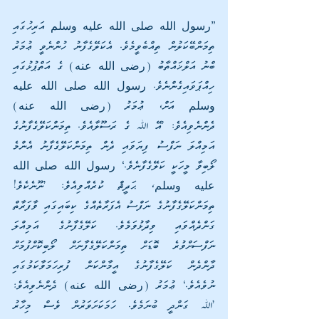
”رسول الله صلى الله عليه وسلم އަރިހުގައި 
ތިމަންބޭކަލުން ތިއްބެވީމެވެ. އެކަލޭގެފާނު ހުންނެވީ ޢުމަރު 
ބްނު އަލްޚައްތާބު (رضى الله عنه) ގެ އަތްޕުޅުގައި 
ހިއްޕަވައިގެންނެވެ. رسول الله صلى الله عليه 
وسلم އަށް، ޢުމަރު (رضى الله عنه) 
ދެންނެވިއެވެ: ’އޭ ﷲ ގެ ރަސޫލާއެވެ. ތިމަންކަލޭގެފާނުގެ 
އަމިއްލަ ނަފްސު ފިޔަވައި ދެން ތިމަންކަލޭގެފާނު އެންމެ 
ލޯބިވާ މީހަކީ ކަލޭގެފާނެވެ.‘ رسول الله صلى الله 
عليه وسلم، ޙަދީޘް ކުރެއްވިއެވެ: ’ނޫނެކެވެ! 
ތިމަންކަލޭގެފާނުގެ ނަފްސު އެފަރާތެއްގެ ކިބައިގައި ވާފަރާތް 
ގަންދެއްވައި ވިދާޅުވަމެވެ. ކަލޭގެފާނުގެ އަމިއްލަ 
ނަފްސަށްވުރެ ބޮޑަށް ތިމަންކަލޭގެފާނަށް ލޯބިކޮށްފުމަށް 
ދާންދެން ކަލޭގެފާނުގެ އީމާންކަން ފުރިހަމަވާކަމުގައި 
ނުވެއެވެ.‘ ޢުމަރު (رضى الله عنه) ދެންނެވިއެވެ: 
’ﷲ ގަންދީ ބުނަމެވެ. ހަމަކަށަވަރުން ވެސް މިހާރު 