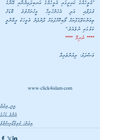
”އެމީހެއްގެ ކައިރީގައި އެމީހެއްގެ އަނބިދަރިންނާއި އޭނާގެ 
މުދަލާއި އަދި އެހެންހުރިހާ މީހުނަށްވުރެ ބޮޑަށް 
ތިމަންކަލޭގެފާނަށް ލޯބިކޮށްފުމަށް ދާންދެން އެމީހަކު އީމާންވީ 
ކަމުގައި ނުވެއެވެ.“
**** ނުނިމޭ ****
މަޞްދަރު: ލިޔުންތެރިޔާ
www.click4islam.com
ދީނީ ލިޔުން
އެންމެ ފަހުގެ
ލިޔުން/ ކުލިކްފޯއިސްލާމް