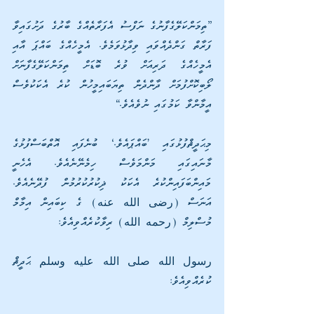
”ތިމަންކަލޭގެފާނުގެ ނަފްސު އެފަރާތެއްގެ ބާރުގެ ދަށުގައިވާ 
ފަރާތް ގަންދެއްވައި ވިދާޅުވަމެވެ. އެމީހެއްގެ ބައްޕަ އާއި 
އެމީހެއްގެ ދަރިއަށް ވުރެ ބޮޑަށް ތިމަންކަލޭގެފާނަށް 
ލޯބިކޮށްފުމަށް ދާންދެން ތިޔަބައިމީހުން ކުރެ އެކަކުވެސް 
އީމާންވާ ކަމުގައި ނުވެއެވެ.“
މިޙަދީޘްފުޅުގައި ’ބައްޕައެވެ.‘ ބުނެފައި އޮތްބަސްފުޅުގެ 
މާނައިގައި މަންމަވެސް ހިމެނޭނެއެވެ. އެހެނީ 
މައިންބަފައިންކުރެ އެކަކު ޛިކުރުކުރުމުން ފުދޭނެއެވެ. 
އަނަސް (رضى الله عنه) ގެ ކިބައިން އިމާމް 
މުސްލިމް (رحمه الله) ރިވާކުރެއްވިއެވެ:
رسول الله صلى الله عليه وسلم ޙަދީޘް 
ކުރެއްވިއެވެ: