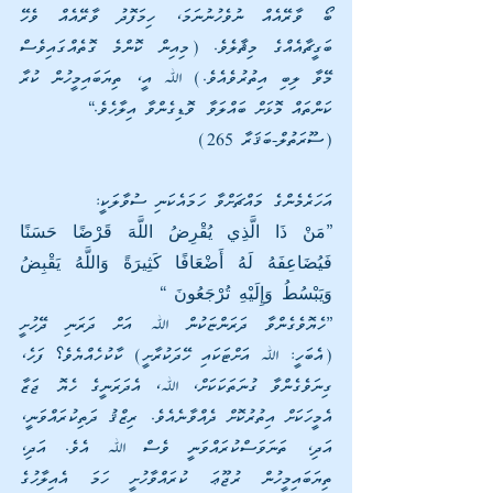
ބޯ ވާރޭއެއް ނުވެހުނުނަމަ، ހިމަފޮދު ވާރޭއެއް ވެހޭ 
ބަގީޗާއެއްގެ މިޘާލެވެ. (މިއިން ކޮންމެ ގޮތެއްގައިވެސް 
މޭވާ ލިބި އިތުރުވެއެވެ.) ﷲ އީ، ތިޔަބައިމީހުން ކުރާ 
ކަންތައް މޮޅަށް ބައްލަވާ ވޮޑިގެންވާ އިލާހެވެ.“
(ސޫރަތުލް-ބަޤަރާ 265)
އަހަރެމެންގެ މައްޗަށްވާ ހަމައެކަނި ސުވާލަކީ:
”مَنْ ذَا الَّذِي يُقْرِضُ اللَّهَ قَرْضًا حَسَنًا 
فَيُضَاعِفَهُ لَهُ أَضْعَافًا كَثِيرَةً وَاللَّهُ يَقْبِضُ 
وَيَبْسُطُ وَإِلَيْهِ تُرْجَعُونَ “
”ހެޔޮވެގެންވާ ދަރަންޏަކުން ﷲ އަށް ދަރަނި ދޭހުށީ 
(އެބަހީ: ﷲ އަށްޓަކައި ހޭދަކުރާށީ) ކާކުހެއްޔެވެ؟ ފަހެ، 
ގިނަވެގެންވާ ގުނަތަކަކަށް، ﷲ، އެދަރަނީގެ ހެޔޮ ޖަޒާ 
އެމީހަކަށް އިތުރުކޮށް ދެއްވާނެއެވެ. ރިޒްޤު ދަތިކުރައްވަނީ، 
އަދި، ތަނަވަސްކުރައްވަނީ ވެސް ﷲ އެވެ. އަދި، 
ތިޔަބައިމީހުން ރުޖޫޢަ ކުރައްވާހުށީ ހަމަ އެއިލާހުގެ 