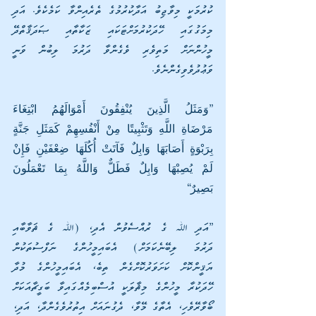
ކުރުމަކީ މިވާޖިބު އަދާކުރުމުގެ ތެރެއިންވާ ކަމެކެވެ. އަދި 
މިމަގުގައި ހޭދަކުރުމަށްޓަކައި ޒަކާތާއި ޞަދަޤާތްދޭ 
މީހުންނަށް މަތިވެރި ވެގެންވާ ދަރުމަ ލިބުން ވަނީ 
ވަޢުދުވެވިގެންނެވެ.
”وَمَثَلُ الَّذِينَ يُنْفِقُونَ أَمْوَالَهُمُ ابْتِغَاءَ 
مَرْضَاةِ اللَّهِ وَتَثْبِيتًا مِنْ أَنْفُسِهِمْ كَمَثَلِ جَنَّةٍ 
بِرَبْوَةٍ أَصَابَهَا وَابِلٌ فَآتَتْ أُكُلَهَا ضِعْفَيْنِ فَإِنْ 
لَمْ يُصِبْهَا وَابِلٌ فَطَلٌّ وَاللَّهُ بِمَا تَعْمَلُونَ 
بَصِيرٌ“
”އަދި ﷲ ގެ ރުއްސެވުން އެދި، (ﷲ ގެ ޘަވާބާއި 
ދަރުމަ ލިބޭނެކަމަށް) އެބައިމީހުންގެ ނަފްސުތަކުން 
ޔަޤީންކޮށް ކަށަވަރުކޮށްގެން ތިބެ، އެބައިމީހުންގެ މުދާ 
ހޭދަކުރާ މީހުންގެ މިޘާލަކީ އުސްބިމެއްގައިވާ ބަގީޗާއަކަށް 
ބޯވާރޭވެހި، އެތާގެ މޭވާ، ދެގުނައަށް އިތުރުވެގެންދާ، އަދި، 