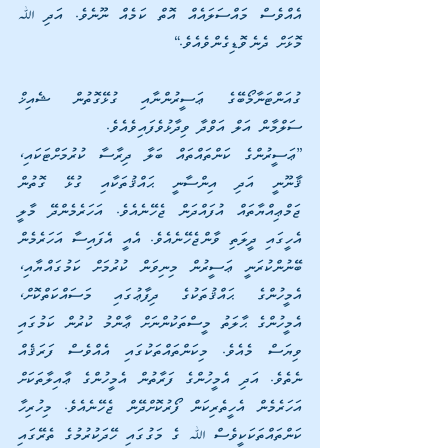
އެއްވެސް މައްސަލައެއް އޮތް ކަމެއް ނޫނެވެ. އަދި ﷲ 
މޮޅަށް ދެނެވޮޑިގެންވެއެވެ.“
ގުއަންޓަނާމޯބޭގެ ޢަސީރުންނާއި ގުޅޭގޮތުން ޝެއިޚް 
ސަލްމާން އަލް އަވްދާ ވިދާޅުވެފައިވެއެވެ.
”ޢަސީރުންގެ ކަންތައްތައް ބަލާ ދިރާސާ ކުރުމަށްޓަކައި، 
ޤާނޫނީ އަދި އިންސާނީ ޙައްޤުތަކާއި ގުޅޭ ގޮތުން 
ޖަމްޢިއްޔާތައް އުފައްދަން ޖެހޭނެއެވެ. އަހަރެމެންދޭ މާލީ 
އެހީގައި ދީލަތި ވާންޖެހޭނެއެވެ. އެއީ އެފައިސާ އަހަރެމެން 
ބޭނުންކުރަނީ ޢަސީރުން މިނިވަން ކުރުމަށް ކަމުގައްޔާއި، 
އެމީހުންގެ ޙައްޤުތަކުގެ ދިފާޢުގައި މަސައްކަތްކޮށް، 
އެމީހުންގެ ޙާލަތު މީސްތަކުންނަށް ޢާންމު ކުރުން ކަމުގައި 
ވިޔަސް މެއެވެ. މިކަންތައްތަކުގައި އެއްވެސް ފަރަޤެއް 
ނެތެވެ. އަދި އެމީހުންގެ ފަރާތުން އެމީހުންގެ ޢާއިލާތަކަށް 
އަހަރެމެން އެހީތެރިކަން ފޯރުކޮށްދޭން ޖެހޭނެއެވެ. މިހުރިހާ 
ކަންތައްތަކަކީވެސް ﷲ ގެ މަގުގައި ހޭދަކުރުމުގެ ތެރޭގައި 