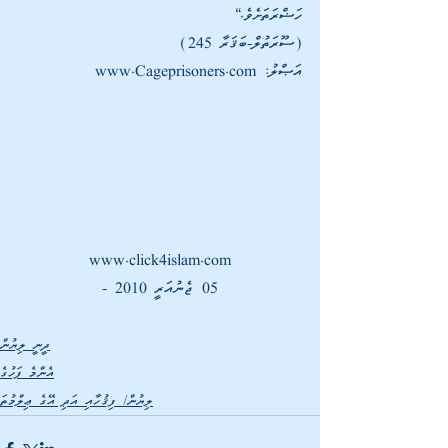
ހަޟްރަތަށެވެ.“
(ސޫރަތުލް-ބަޤަރާ 245)
އަޞްލު: www.Cageprisoners.com
www.click4islam.com
05 ޖެނުއަރީ 2010 -
ދީނީ ލިޔުން
އެންމެ ފަހުގެ
ލިޔުން/ ފިޤުހާއި އަދި އޭގެ ޢިލްމުތަ