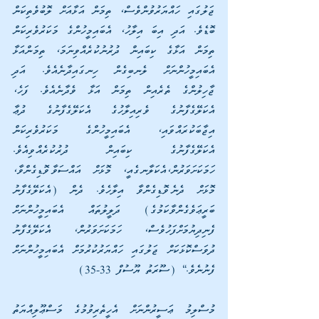
ޖަލުގައި ހައްޔަރުވުންވެސް، ތިމަން އަޅާއަށް ލޮބުވެތިކަން 
ބޮޑެވެ. އަދި އިބަ އިލާހު، އެބައިމީހުންގެ މަކަރުވެރިކަން 
ތިމަން އަޅާގެ ކިބައިން ދުރުނުކުރެއްވިނަމަ، ތިމަންއަޅާ 
އެބައިމީހުންނަށް ލެނބިގެން ހިނގައިދާނެއެވެ. އަދި 
ޖާހިލުންގެ ތެރެއިން ތިމަން އަޅާ ވެދާނެއެވެ. ފަހެ، 
އެކަލޭގެފާނުގެ ވެރިއިލާހުގެ އެކަލޭގެފާނުގެ ދުޢާ 
އިޖާބަކުރައްވައި، އެބައިމީހުންގެ މަކަރުވެރިކަން 
އެކަލޭގެފާނުގެ ކިބައިން ދުރުކުރެއްވިއެވެ. 
ހަމަކަށަވަރުން،އެކަލާނގެއީ، މޮޅަށް އައްސަވާވޮޑިގެންވާ، 
މޮޅަށް ދެނެވޮޑިގެންވާ އިލާހެވެ. ދެން (އެކަލޭގެފާނު 
ބަރީޢަވެގެންވާކަމުގެ) ދަލީލުތައް އެބައިމީހުންނަށް 
ފެނިދިޔުމަށްފަހުވެސް، ހަމަކަށަވަރުން، އެކަލޭގެފާނު 
ދުވަސްކޮޅަކަށް ޖަލުގައި ހައްޔަރުކުރުމަށް އެބައިމީހުންނަށް 
ފެނުނެވެ.“ (ސޫރަތު ޔޫސުފް 33-35)
މުސްލިމު ޢަސީރުންނަށް އެހީތެރިވުމުގެ މަސްޢޫލިއްޔަތު 