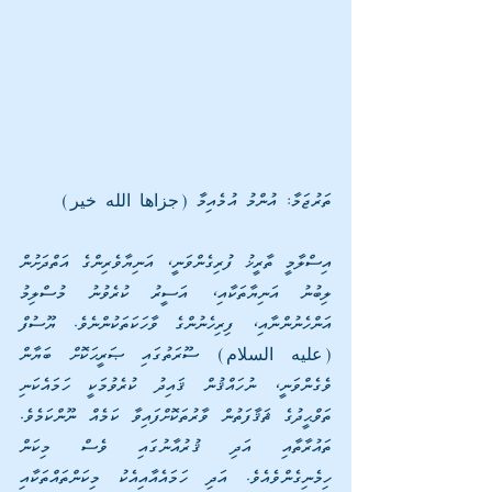
ތަރުޖަމާ: އުންމު އުމެއިމާ (جزاها الله خير)
އިސްލާމީ ތާރީޚު ފުރިގެންވަނީ، އަނިޔާވެރިންގެ އަތްދަށުން 
ލިބުނު އަނިޔާތަކާއި، އަސީރު ކުރެވުނު މުސްލިމު 
އަންހެނުންނާއި، ފިރިހެނުންގެ ވާހަކަތަކުންނެވެ. ޔޫސުފް 
(عليه السلام) ސޫރަތުގައި ޞަރީޙަކޮށް ބަޔާން 
ވެގެންވަނީ، ނުހައްޤުން ޤައިދު ކުރެވުމަކީ ހަމައެކަނި 
ތަވްޙީދުގެ ޘަޤާފަތުން ވާރުތަކޮށްފައިވާ ކަމެއް ނޫންކަމެވެ. 
ތައުރާތާއި އަދި ޤުރުއާނުގައި ވެސް މިކަން 
ހިމެނިގެންވެއެވެ. އަދި ހަމައެއާއިއެކު މިކަންތައްތަކާއި 