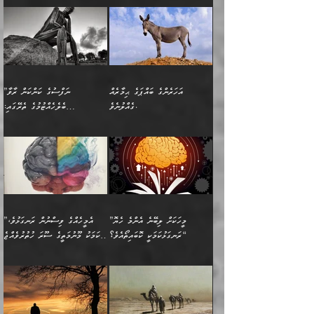
(354ހ) ވިދާޅުވިއެވެ:
عليه وسلم
ހެޔޮ ރަނގަޅު ކަންތަކުންވާ
ދެން އެމީހުން ރޭގަނޑުގެ ގިނަ
މީހަކީ: ވާހަކަތަކެއް ދައްކާފައި
ޚާލިޞްވެގެންނެވެ. އަދި
”ބުއްދިވެރިޔާ ދައްކާ
ޙަދީޘްކުރެއްވިކަމަށް
ކަމެކެވެ. އެހެންކަމުން އެއާ
ވަޤުތު ނަމާދުކޮށްފާނެއެވެ.
ދެން އޭގެ ފަހުން އެނިކުތް
ބުއްދިވެރިޔަކު ވެއްޖެއްޔާ
ވާހަކަތައް، ޞައްޙަކޮށް
ރިވާކުރެވެއެވެ: "ތިން
އިދިކޮޅު ޞިފައެއް
އަނެއްކޮޅުން މީނާގެ ޢާދައަކީ
އެއްޗެ
ނިންމާނޭކަމަކީ: އެމީހަކު
ސަލާމަތުންވާ ހަށިގަނޑެއް
އަންހެންދަރިން އެމީހަކަށް ލިބި:
ޤާއިމުކޮށްގެން ހުރި މީހަކާ
ސާޢަތެއްވަރު އިރުކޮޅެއް
ކުރާކަމަކާ
ސީދާވާހެން ސީދާވާނެއެވެ.
1-ދެން އެކުދިން
އެކުގައި އިށީންދެ އުޅެގެން
ރޭއަޅުކަންކުރުމެވެ. ދެން މީނާ
އަނެއްކޮޅުން ޖާހިލުމީހާ ދައްކާ
އަދަބުވެރިކުރުވާ 2-އަދި
ﷲ ދެއްވި ނިޢުމަތް
(އެމީހުންނާ އެކުގައި
އަހަރެންގެ ބައްޕަގެ ޙިމާރެއް
”ނަފްސުގެ ކަންކަން ރާވާ
ވާހަކަތައް، ބަލިވެފައިވާ
އެކުދިން ކައިވެނިކުރުވާ 3-
ގަޑުބަޑުކޮށް
ރޭކުރާއިރު) އެމީހުންނާ
ގެއްލުނެވެ.
ބެލެހެއްޓުމުގެ ތެރޭގައި:
ހަށިގަނޑެއް އެގޮތްމިގޮތްވާހެން
އަދި އެކުދިންނަށް ހެޔޮކޮށް
ހުތުރުނުކުރާހުއްޓެވެ...
އެއްގޮތްވެއެވެ. ނުވަތަ އެމީހުން
މަގުފުރެދިފައިވާ ބަޔަކުގެ ކިބައިގައިވާ
🌱 ޖަޢުފަރު ބްނު މުޙައްމަދު
އެމީހުންގެ މަގުފުރެދުމާއި
ފުށޫއަރާ އިދިކީލަވާނެއެވެ. އަދި
ހިތައިފިނަމަ ފަހެ އެމީހަކަށްވަނީ
މޮޅެތި ރިވެތި ކަންކަމަށް ބަލާ
ބުއްދިއާއި ވިސްނުންތެރިކަން
ރޯދަ ހިފާއިރު މީނާވެސް
(148ހ) ކިޔާދެއްވިއެވެ:
އެމޮޅެތި ކަންކަމާ ގުޅުމެއް
ވިސްނުން ދިގު ނުކުރުންވެއެވެ.
ބުއްދިވެރިޔާގެ ބަސްތައް އެއީ
ސުވަރުގެއެވެ." 📖 ސުނަނު
އިތުރުކޮށްދޭނެ ކަމަކީ: އޭނާފަދަ
އެމީހުންނާއެކު ރޯދަހިފައެވެ.
”އަހަރެންގެ ބައްޕަގެ ޙިމާރެއް
ނުވެއެވެ. އެހެނީ ނަފްސަކީ
ކިތަންމެ މަދު
އަބީ ދާވޫދު 📖 ފަހެ ތިބާގެ
(އެހެން ބުއްދިވެރިންނާ)
އެމީހުން
ގެއްލުނެވެ. ދެން ބައްޕަ
ވަޒަންހަމަވާ އެއްޗެއް ނޫނެވެ.
ބަސްތަކެއްވިޔަސް އޭގެ ޤަދަރު
އަންހެން ދަރިން
ގާތްވުމާއި، އެއާ އިދިކޮޅު އިދ
ވިދާޅުވިއެވެ: ”ﷲ ތަޢާލާ
ނަފްސު ކަންކަން
ބޮޑުވެގެންވެއެވެ. އެއީ
ކައިވެނިކުރުވުމުގައި
އަހަރެންނަށް އޭތި އަނބުރާ
މަސްހުނިކޮށްލައެވެ. އެގޮތުން
ފާފަވެރިޔާގެ ކުރިމަތިލުން
ފަރުވާކުޑަކޮށް، ޢާއިލާއެއް
”މީހަކަށް ލިބޭނެ އެންމެ ހެޔޮ
”އެމީހެއްގެ ވިސްނުން ރަނގަޅުވެ،
ރައްދުކުރައްވައިފިނަމަ ފަހެ
މީހަކު ބުރު ސޫރަ ރީތި
ކިތަންމެ ކުޑަކަމެއްވިޔަސް
ބިނާކޮށް ކައިވެންޏެއް
ރަނގަޅުކަމަކީ ކޮބައިތޯއެވެ؟“
އެކަމަކު މޫނުމަތީގެ ސޫރަ ހުތުރުވެއްޖެ
އެކަލާނގެ ރުއްސަވާނޭ
ފުރިހަމަ، މުދާތައް
މީހާ,
އޭގެ މުޞީބާތް ބޮޑުވެގެންވާ
ޤާއިމުކުރުން ދޫކޮށްފައި
🪨 އިބްނުލް މުބާރަކު
☘️ އިބްނު ޙިއްބާނު
ޙަމްދުގެ ބަސްތަކަކުން
ތަނަވަސްވެ، އެކަމަކު އެއާއެކު
ގޮތަށެވެ. އަދި ބުއްދިވެރިކަމުގެ
ކިޔެވުމާއި އެހެން
(181ހ) އަށް ދެންނެވުނެވެ:
(354ހ) ވިދާޅުވިއެވެ:
އަހަރެން އެކަލާނގެއަށް
ޢަޤީދާއާއި ފިކުރު ފުރެދިގެންވާ
ތެރޭގައި: އެއްވެސް ކަ
މަޤްޞަދުތަކުގައި އެކުދިން
”މީހަކަށް ލިބޭނެ އެންމެ ހެޔޮ
”އެމީހެއްގެ ވިސްނުން
ޙަމްދުކުރާހުށީމެވެ.“ ދެން މާ
މީހަކަށް ވެދާނެއެވެ. ދެން
މަޝްޣޫލުކުރުވުމާމެދު ތިބާ
ރަނގަޅުކަމަކީ ކޮބައިތޯއެވެ؟“
ރަނގަޅުވެ، އެކަމަކު