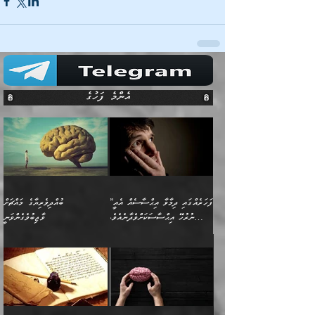
އެންމެ ފަހުގެ
”ފަހަރެއްގައި ދިމާވާ އިޙްސާސެއް އެއީ
ބުއްދިވެރިޔާގެ މައްޗަށް
ނުރުހޭ އިޙްސާސަކަށްވެދާނެއެވެ.
ވާޖިބުވެގެންވަނީ
މިސާލަކަށް ކަމަކާމެދު ބިރުގަތުމެވެ.
”ފަހަރެއްގައި ދިމާވާ
⭐ އިބްނު ޙިއްބާނު (354ހ)
އިޙްސާސެއް އެއީ ނުރުހޭ
ވިދާޅުވިއެވެ: ”ބުއްދިވެރިޔާގެ
އިޙްސާސަކަށްވެދާނެއެވެ.
މައްޗަށް ވާޖިބުވެގެންވަނީ: މި
މިސާލަކަށް ކަމަކާމެދު
ދުނިޔޭގެ ކަންކަމުން އޭނާގެ
ބިރުގަތުމެވެ. ދެން
ޢިލްމު ގަޑުބަޑުކޮށްލާނޭ