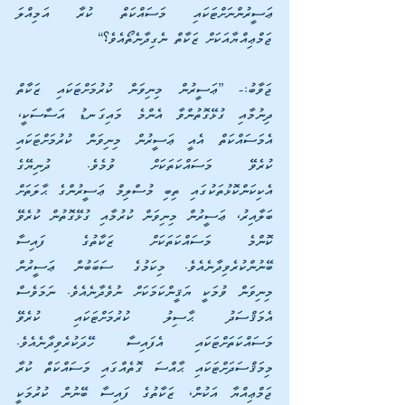
ޢަސީރުންނަށްޓަކައި މަސައްކަތް ކުރާ އަމިއްލަ 
ޖަމްޢިއްޔާއަކަށް ޒަކާތް ނެގިދާނެތޯއެވެ؟“
ޖަވާބު:- ”ޢަސީރުން މިނިވަން ކުރުމަށްޓަކައި ޒަކާތް 
ދިނުމާއި ގުޅޭގޮތުންވާ އެންމެ މައިގަނޑު އަސާސަކީ، 
އެމަސައްކަތް އެއީ ޢަސީރުން މިނިވަން ކުރުމަށްޓަކައި 
ކުރެވޭ މަސައްކަތަކަށް ވުމެވެ. ދުނިޔޭގެ 
އެކިކަންކޮޅުތަކުގައި ތިބި މުސްލިމް ޢަސީރުންގެ ޙާލަތަށް 
ބަލާއިރު، ޢަސީރުން މިނިވަން ކުރުމާއި ގުޅޭގޮތުން ކުރެވޭ 
ކޮންމެ މަސައްކަތަކަށް ޒަކާތުގެ ފައިސާ 
ބޭނުންކުރެވިދާނެއެވެ. މިކަމުގެ ސަބަބުން ޢަސީރުން 
މިނިވަން ވުމަކީ ޔަޤީންކަމަކަށް ނުވެދާނެއެވެ. ނަމަވެސް 
އެމަޤްސަދު ޙާސިލު ކުރުމަށްޓަކައި ކުރެވޭ 
މަސައްކަތަށްޓަކައި އެފައިސާ ހޭދަކުރެވިދާނެއެވެ. 
މިމަޤްސަދަށްޓަކައި ޙާއްސަ ގޮތެއްގައި މަސައްކަތް ކުރާ 
ޖަމްޢިއްޔާ އަކުން، ޒަކާތުގެ ފައިސާ ބޭނުން ކުރުމަކީ 