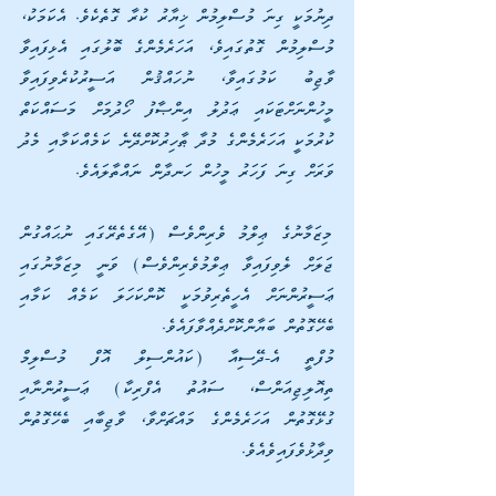
ދިނުމަކީ ގިނަ މުސްލިމުން ޚިޔާރު ކުރާ ގޮތެކެވެ. އެކަމަކު، 
މުސްލިމުން ގޮތުގައިވެ، އަހަރެމެންގެ ބޮލުގައި އެޅިފައިވާ 
ވާޖިބު ކަމުގައިވާ، ނުހައްޤުން އަސީރުކުރެވިފައިވާ 
މީހުންނަށްޓަކައި ޢަދުލު އިންޞާފު ހޯދުމަށް މަސައްކަތް 
ކުރުމަކީ އަހަރެމެންގެ މުދާ ޠާހިރުކޮށްދޭނެ ކަމެއްކަމާއި މެދު 
ވަރަށް ގިނަ ފަހަރު މީހުން ހަނދާން ނައްތާލައެވެ.
މިޒަމާނުގެ ޢިލްމު ވެރިންވެސް (އޭގެތެރޭގައި ނުޙައްގުން 
ޖަލަށް ލެވިފައިވާ ޢިލްމުވެރިންވެސް) ވަނީ މިޒަމާނުގައި 
ޢަސީރުންނަށް އެހީތެރިވުމަކީ ކޮންކަހަލަ ކަމެއް ކަމާއި 
ބެހޭގޮތުން ބަޔާންކޮށްދެއްވާފައެވެ.
މުފްތީ އެ-ދޭސިއާ (ކައުންސިލް އޮފް މުސްލިމް 
ތިއޮލިޖިއަންސް، ސައުތު އެފްރިކާ) ޢަސީރުންނާއި 
ގުޅޭގޮތުން އަހަރެމެންގެ މައްޗަށްވާ، ވާޖިބާއި ބެހޭގޮތުން 
ވިދާޅުވެފައިވެއެވެ.