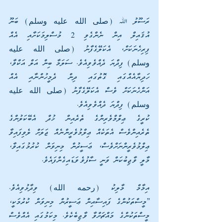
ރަސޫލު ﷲ (صلى الله عليه وسلم) ބަނޫ 
އުޤައިލް އިން ނެންގެވި 2 މުސްލިމަކަށާއި އެއް 
ފިރިހެނަކަށް، އެކަލޭގެފާނު (صلى الله عليه 
وسلم) ފިދްޔަ ދެއްވެވިއެވެ. ސަލަމާ ބިން އަލް އަކްވާ، 
ހަދިޔާއެއްގައި ގޮތުގައި ދިން ދެމީހުންނާއި އެއް 
އަންހެނަކަށް ވެސް އެކަލޭގެފާނު (صلى الله عليه 
وسلم) ފިދްޔަ ދެއްވެވިއެވެ.
ކުރީގެ ޢިލްމްވެރިންގެ ތެރެއިން ޚުދް އެބޭކަލުންގެ 
ތެރެއިންވެސް އެތަކެއް ޢިލްމުވެރީންނެއް ޖަލަށް ލެވިފައިވާ 
ޢިލްމުވެރީންނަށްވެސް، ޢަސީރުން މިނިވަން ކުރުމުގައިވާ، 
މާލީ ވާޖިބުކަން ވަނީ ސާފުވެވަޑައިގެންފައެވެ.
އިމާމް މާލިކު (رحمه الله) ވިދާޅުވިއެވެ. 
”މީސްތަކުންގެ ފައިސާއިން ޢަސީރުން މިނިވަން ކުރުމަކީ، 
މީސްތަކުންގެ މައްޗަށްވާ ވާޖިބެކެވެ. މިކަމުގައި އެއްވެސް 