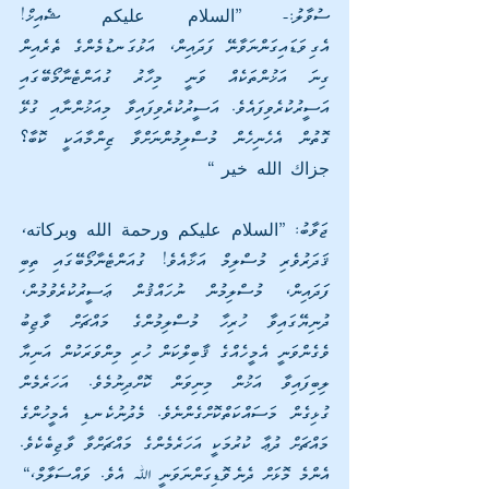
ސުވާލު:- ”السلام عليكم ޝެއިޚް! 
އެގިވަޑައިގަންނަވާނޭ ފަދައިން، އަޅުގަނޑުމެންގެ ތެރެއިން 
ގިނަ އަޚުންތަކެއް ވަނީ މިހާރު ގުއަންޓެނާމޯބޭގައި 
އަސީރުކުރެވިފައެވެ. އަސީރުކުރެވިފައިވާ މިއަޚުންނާއި ގުޅޭ 
ގޮތުން އެހެނިހެން މުސްލިމުންނަށްވާ ޒިންމާއަކީ ކޮބާ؟ 
جزاك الله خير “
ޖަވާބު: ”السلام عليكم ورحمة الله وبركاته، 
ޤަދަރުވެރި މުސްލިމް އަޚާއެވެ! ގުއަންޓެނާމޯބޭގައި ތިބި 
ފަދައިން، މުސްލިމުން ނުހައްޤުން ޢަސީރުކުރެވުމުން، 
ދުނިޔޭގައިވާ ހުރިހާ މުސްލިމުންގެ މައްޗަށް ވާޖިބު 
ވެގެންވަނީ އެމީހެއްގެ ޤާބިލްކަން ހުރި މިންވަރަކުން އަނިޔާ 
ލިބިފައިވާ އަޚުން މިނިވަން ކޮށްދިނުމެވެ. އަހަރެމެން 
ގުޅިގެން މަސައްކަތްކޮށްގެންނެވެ. މެދުނުކެނޑި އެމީހުންގެ 
މައްޗަށް ދުޢާ ކުރުމަކީ އަހަރެމެންގެ މައްޗަށްވާ ވާޖިބެކެވެ. 
އެންމެ މޮޅަށް ދެނެވޮޑިގަންނަވަނީ ﷲ އެވެ. ވައްސަލާމް،“