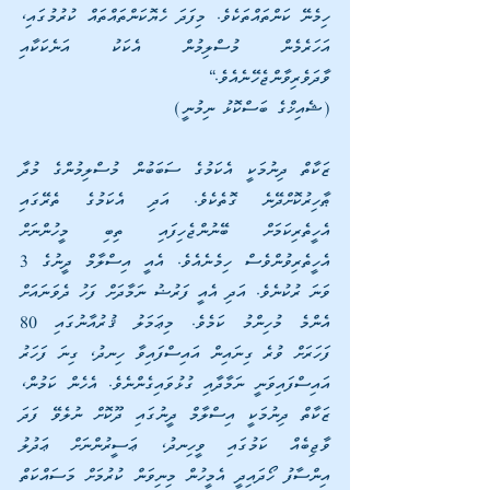
ހިމެނޭ ކަންތައްތަކެވެ. މިފަދަ ހެޔޮކަންތައްތައް ކުރުމުގައި، 
އަހަރެމެން މުސްލިމުން އެކަކު އަނެކަކާއި 
ވާދަވެރިވާންޖެހޭނެއެވެ.“
(ޝެއިޚްގެ ބަސްކޮޅު ނިމުނީ)
ޒަކާތް ދިނުމަކީ އެކަމުގެ ސަބަބުން މުސްލިމުންގެ މުދާ 
ޠާހިރުކޮށްދޭނެ ގޮތެކެވެ. އަދި އެކަމުގެ ތެރޭގައި 
އެހީތެރިކަމަށް ބޭނުންޖެހިފައި ތިބި މީހުންނަށް 
އެހީތެރިވުންވެސް ހިމެނެއެވެ. އެއީ އިސްލާމް ދީނުގެ 3 
ވަނަ ރުކުނެވެ. އަދި އެއީ ފަރުޟު ނަމާދަށް ފަހު ދެވަނައަށް 
އެންމެ މުހިންމު ކަމެވެ. މިޢަމަލު ޤުރުއާނުގައި 80 
ފަހަރަށް ވުރެ ގިނައިން އައިސްފައިވާ ހިނދު، ގިނަ ފަހަރު 
އައިސްފައިވަނީ ނަމާދާއި ގުޅުވައިގެންނެވެ. އެހެން ކަމުން، 
ޒަކާތް ދިނުމަކީ އިސްލާމް ދީނުގައި ދޫކޮށް ނުލެވޭ ފަދަ 
ވާޖިބެއް ކަމުގައި ވީހިނދު، ޢަސީރުންނަށް ޢަދުލު 
އިންސާފު ހޯދައިދީ އެމީހުން މިނިވަން ކުރުމަށް މަސައްކަތް 