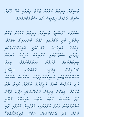
ޢަސީރުން މިނިވަން ކުރުމަށް ޒަކާތް ދިނުމާއި ބެހޭ ގޮތުން 
ޝެއިޚް ޖައުފަރު އިދްރީސް އާއި ސުވާލުކުރެވުނެވެ.
ސުވާލު:- ”މުސްލިމު ޢަސީރުން މިނިވަން ކުރުމަށް ޒަކާތް 
ދިނުމަކީ ކުރީ ޒަމާނުގައި ހުއްދަ ކުރެވިފައިވާ ކަމެކެވެ. 
މިކަމުގެ މައިގަނޑު މަޤުޞަދަކީ އެމީހުންނަށްޓަކައި 
ފިދްޔަދީ ސަލާމަތްތެރި ކަމާއިއެކު އެމީހުން އަނބުރާ 
މިނިވަންކަމަށް ގެއައުން ކަށަވަރުކުރުމެވެ. މިއަދު 
މުސްލިމުން މިވަނީ، ހަމައެކަނި ސިޔާސީ 
ބޭނުންތަކަށްޓަކައި ޢަސީރުކުރެވިފައެވެ. އެއްވެސް ސަބަބެއް 
އަދި އެއްވެސް ކުށެއް އެމީހުންގެ މައްޗަށް ޡާބިތު ނުވާ 
ޙާލުއެވެ. މިއަޚުން މިނިވަން ކުރުމަށްޓަކައި ފިދްޔަ ދެވޭނެ 
ފަދަ އެއްވެސް ގޮތެއް ނެތެވެ. އެމީހުންގެ ޤާނޫނީ 
ކަންތައްތަކަށް ޚަރަދު ކުރުމަށާއި، ކެމްޕެއިން ކުރުމާއި ލޮބީ 
ކުރުން ފަދަ ޙަރަކާތްތަކަށް ޒަކާތް ދެވިދާނެތޯއެވެ؟ 