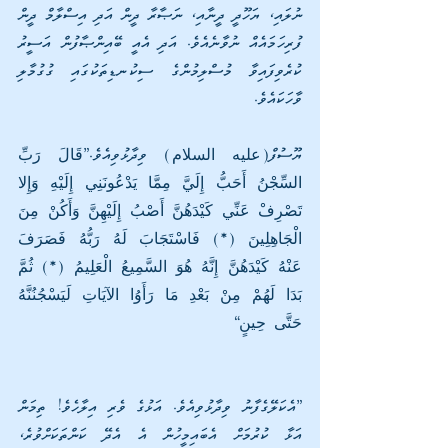
ނުލައި، ޔަހޫދީ ދީނާއި، ނަޞާރާ ދީން އަދި އިސްލާމް ދީން 
ފުރިހަމައެއް ނުވާނެއެވެ. އަދި އެއީ ބޭއިންޞާފުން އަސީރު 
ކުރެވިފައިވާ މުސްލިމުންގެ ސިކުނޑިތަކުގައި ގުގުމާލި 
ވާހަކައެވެ.
ޔޫސުފް(عليه السلام) ވިދާޅުވިއެވެ.”قَالَ رَبِّ 
السِّجْنُ أَحَبُّ إِلَيَّ مِمَّا يَدْعُونَنِي إِلَيْهِ وَإِلا 
تَصْرِفْ عَنِّي كَيْدَهُنَّ أَصْبُ إِلَيْهِنَّ وَأَكُنْ مِنَ 
الْجَاهِلِينَ (*) فَاسْتَجَابَ لَهُ رَبُّهُ فَصَرَفَ 
عَنْهُ كَيْدَهُنَّ إِنَّهُ هُوَ السَّمِيعُ الْعَلِيمُ (*) ثُمَّ 
بَدَا لَهُمْ مِنْ بَعْدِ مَا رَأَوُا الآيَاتِ لَيَسْجُنُنَّهُ 
حَتَّى حِينٍ“
”އެކަލޭގެފާނު ވިދާޅުވިއެވެ. އަޅުގެ ވެރި އިލާހެވެ! ތިމަން 
އަޅާ ކުރުމަށް އެބައިމީހުން އެ އެދޭ ކަންތަކަށްވުރެ، 