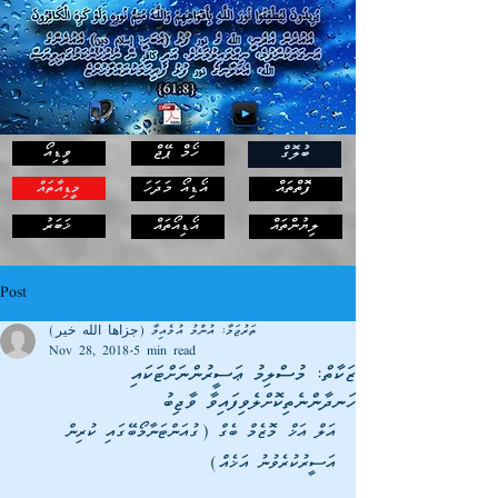
ހޯމް ޕޭޖް
ވީޑިއޯ
ބުލޮގް
ފޮތްތައް
އޯޑިއޯ މަދަހަ
މީޑިއާތައް
ޚަބަރު
ލިޔުންތައް
އޯޑިއޯތައް
Post
ތަރުޖަމާ: އުންމު އުމެއިމާ (جزاها الله خير)
Nov 28, 2018
5 min read
ޒަކާތް: މުސްލިމު ޢަސީރުންނަށްޓަކައި
ހަނދާންނެތިކޮށްލެވިފައިވާ ވާޖިބު
އަލް އަޚް މޮޒެމް ބެގް (ގުއަންޓަނާމޯބޭގައި ކުރިން 
އަސީރުކުރެވުނު އަޚެއް)