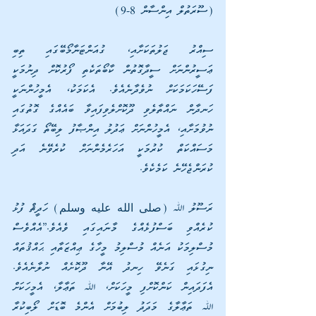
(ސޫރަތުލް އިންސާން 8-9)
ސިއްރު ޖަލުތަކަށާއި، ގުއަންޓަނާމޯބޭގައި ތިބި 
ޢަސީރުންނަށް ސީދާގޮތުން ކާބޯތަކެތި ފޯރުކޮށް ދިނުމަކީ 
ފަސޭހަކަމަކަށް ނުވެދާނެއެވެ. އެކަމަކު، އެމީހުންނަކީ 
ހަނދާން ނައްތާލެވި ދޫކޮށްލެވިފައިވާ ބައެއްގެ ގޮތުގައި 
ނުވުމަށާއި، އެމީހުންނަށް ޢަދުލު އިންޞާފު ލިބޭތޯ ގަދައަޅާ 
މަސައްކަތް ކުރުމަކީ އަހަރެމެންނަށް ކުރެވޭނެ އަދި 
ކުރަންޖެހޭނެ ކަމެކެވެ.
ރަސޫލު ﷲ (صلى الله عليه وسلم) ހަދީޘް ފުޅު 
ކުރެއްވި ބަސްފުޅެއްގެ މާނައިގައި ވެއެވެ.”އެއްވެސް 
މުސްލިމަކު އަނެއް މުސްލިމު މީހާގެ ޢިއްޒަތާއި ޙައްޤުތައް 
ނިގުޅައި ގަނެވޭ ހިނދު އޭނާ ދޫކޮށެއް ނުލާނެއެވެ. 
އެފަދައިން ކަންކޮށްފި މީހަކަށް، ﷲ ތަޢާލާ، އެމީހަކަށް 
ﷲ ތަޢާލާގެ މަދަދު ލިބުމަށް އެންމެ ބޮޑަށް ލޯބިކުރާ 