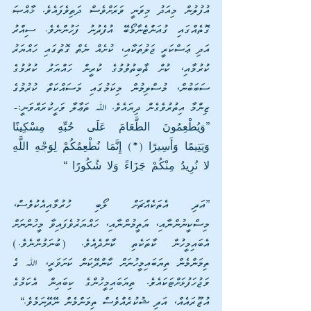
އުފުލުން މިއަދު މިވަނީ ވަރަށްވެސް ދަތިވެފައެވެ. ޚާއްޞަ 
ގޮތެއްގައި ގުއަންޓެނާމޯބޭ އުފެދުނު ފަހުންނެވެ. ސިއްރު 
އަދި ޢަސްކަރީ ޖަލުތަކާއި، ކުށެއް ނެތް ގޮތުގައި ހައްޔަރު 
ކުރުމާއި، ކުށް ޡާބިތުވުމުގެ ކުރީން ހައްޔަރު ކުރުމުގެ 
ސަބަބުން، މުސްލިމުން މިކަމުގައި މަސައްކަތް ކުރުމުގެ 
ޒިންމާ އިތުރުވެގެން ދިޔައެވެ. ﷲ ތަޢާލާ ވަހީކުރައްވަނީ:-
”وَيُطْعِمُونَ الطَّعَامَ عَلَى حُبِّهِ مِسْكِينًا 
وَيَتِيمًا وَأَسِيرًا (*) إِنَّمَا نُطْعِمُكُمْ لِوَجْهِ اللَّهِ 
لا نُرِيدُ مِنْكُمْ جَزَاءً وَلا شُكُورًا “
”އަދި އެތަކެއްޗަށް ލޯބި ހުރުމާއިއެކުވެސް، 
މިސްކީނުންނާއި، ޔަތީމުންނާއި، ހައްޔަރުވެފައިވާ މީހުންނަށް 
އެބައިމީހުން ކާތަކެތި ކާންދެއެވެ. (ބުނަމުންނެވެ.) 
ތިމަންމެން ތިޔަބައިމީހުނަށް ކާންދޭކަން ކަށަވަރީ، ﷲ ގެ 
ވަޖުހަފުޅަށްޓަކައެވެ. ތިޔަބައިމީހުންގެ ކިބައިން އެކަމުގެ 
އުޖޫރައެއް، އަދި ޝުކުރެއްވެސް ތިމަންމެން ނޭދޭނަމެވެ.“