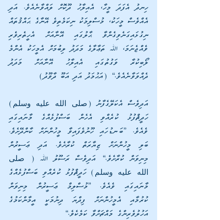
ހިނދު އެފަދަ މީހާ، އެއިލާހު ދޫކޮށް ލައްވާނެއެވެ. އަދި 
އެއްވެސް މީހަކު، މުސްލިމަކު ނިކަމެތިވެ އޭނާގެ ޙައްޤުތައް 
ނިގުޅައިގަނެވިގެންވާ ޙާލުގައި އޭނާއަށް އެހީތެރިވެރި 
ވެއްޖެނަމަ، ﷲ ތަޢާލާގެ މަދަދު ލިބުމަށް އެމީހަކު އެންމެ 
ލޯބިކުރާ ވަގުތުގައި އެއިލާހު އޭނާއަށް މަދަދު 
ދެއްވަވާނެއެވެ.“ (އަޙުމަދު އަދި އަބޫ ދާވޫދު)
އަދިވެސް އެކަލޭގެފާނު (صلى الله عليه وسلم) 
ހަދީޘްފުޅު ކުރެއްވި އެހެން ބަސްފުޅެއްގެ މާނައިގައި 
ވެއެވެ. ”ބަނޑުހައި ހޫނުވެފައިވާ މީހުންނަށް ކާންދޭށެވެ. 
ބަލި މީހުންނަށް ޒިޔާރަތް ކުރާށެވެ. އަދި ޢަސީރުން 
މިނިވަން ކުރާށެވެ.“ އަދިވެސް ރަސޫލު ﷲ ( صلى 
الله عليه وسلم) ހަދީޘްފުޅު ކުރެއްވި ބަސްފުޅެއްގެ 
މާނައިގައި ވެއެވެ. ”މުސްލިމް ޢަސީރުން މިނިވަން 
ކުރުމާއި އެމީހުންނަށް ފިދްޔަ ދިނުމަކީ އީމާންކަމުގެ 
އަހުލުވެރިންގެ މައްޗަށްވާ ކަމެކެވެ.“