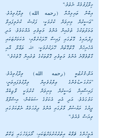
ޚިލާފުވުމެއް ނެތެވެ.“
އިބްން ތައިމިއްޔާ (رحمه الله) ވިދާޅުވިއެވެ. 
”ޢަސީރުން މިނިވަން ކުރުމަކީ، ފަރުޟު ކުރެވިފައިވާ 
ޢަމަލުތަކުގެ ތެރެއިން އެންމެ މަތިވެރި އެއްކަމެވެ. އަދި 
ފިދްޔައިގެ ގޮތުގައި ފައިސާ ހޭދަކުރުމާއި، އެކަމަށްޓަކައި 
އެހެނިހެން ގޮތްގޮތުން ހޭދަކުރުމަކީ، ﷲ ތަޢާލާ އާއި 
ގާތްވެވޭނެ އެންމެ މަތިވެރި ގޮތްތަކުގެ ތެރެއިން ގޮތެކެވެ.“
އަލް-ޤުރުޠުބީ (رحمه الله) ވިދާޅުވިއެވެ. 
”އަޅުގަނޑުމެންގެ ޢިލްމުވެރިން ވިދާޅުވެފައިވަނީ، 
ފައިސާއިން ޢަސީރުން މިނިވަން ކުރުމަކީ ވާޖިބެއް 
ކަމުގައެވެ. އަދި އެއީ އެކަމުގެ ސަބަބުން، އިސްލާމް 
ދީނުގެ ރައުސުލް މާލުގައި އެންމެ ދިރުހަމެއް ނެތްކަމުގައި 
ވިޔަސް މެއެވެ.“
އެމީހުންގެ ޘަވާބު އިތުރުކުރުމަށްޓަކައި، ރޯދަމަހުގައި ޒަކާތް 