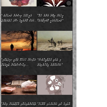
ގެއްލުނެވެ. ދެން ބައްޕަ
ވަޒަންހަމަވާ އެއްޗެއް ނޫނެވެ.
ބަސްތަކެއްވިޔަސް އޭގެ ޤަދަރު
އަންހެން ދަރިން
ގާތްވުމާއި، އެއާ އިދިކޮޅު އިދ
ވިދާޅުވިއެވެ: ”ﷲ ތަޢާލާ
ނަފްސު ކަންކަން
ބޮޑުވެގެންވެއެވެ. އެއީ
ކައިވެނިކުރުވުމުގައި
އަހަރެންނަށް އޭތި އަނބުރާ
މަސްހުނިކޮށްލައެވެ. އެގޮތުން
ފާފަވެރިޔާގެ ކުރިމަތިލުން
ފަރުވާކުޑަކޮށް، ޢާއިލާއެއް
”މީހަކަށް ލިބޭނެ އެންމެ ހެޔޮ
”އެމީހެއްގެ ވިސްނުން ރަނގަޅުވެ،
ރައްދުކުރައްވައިފިނަމަ ފަހެ
މީހަކު ބުރު ސޫރަ ރީތި
ކިތަންމެ ކުޑަކަމެއްވިޔަސް
ބިނާކޮށް ކައިވެންޏެއް
ރަނގަޅުކަމަކީ ކޮބައިތޯއެވެ؟“
އެކަމަކު މޫނުމަތީގެ ސޫރަ ހުތުރުވެއްޖެ
އެކަލާނގެ ރުއްސަވާނޭ
ފުރިހަމަ، މުދާތައް
މީހާ,
އޭގެ މުޞީބާތް ބޮޑުވެގެންވާ
ޤާއިމުކުރުން ދޫކޮށްފައި
🪨 އިބްނުލް މުބާރަކު
☘️ އިބްނު ޙިއްބާނު
ޙަމްދުގެ ބަސްތަކަކުން
ތަނަވަސްވެ، އެކަމަކު އެއާއެކު
ގޮތަށެވެ. އަދި ބުއްދިވެރިކަމުގެ
ކިޔެވުމާއި އެހެން
(181ހ) އަށް ދެންނެވުނެވެ:
(354ހ) ވިދާޅުވިއެވެ:
އަހަރެން އެކަލާނގެއަށް
ޢަޤީދާއާއި ފިކުރު ފުރެދިގެންވާ
ތެރޭގައި: އެއްވެސް ކަ
މަޤްޞަދުތަކުގައި އެކުދިން
”މީހަކަށް ލިބޭނެ އެންމެ ހެޔޮ
”އެމީހެއްގެ ވިސްނުން
ޙަމްދުކުރާހުށީމެވެ.“ ދެން މާ
މީހަކަށް ވެދާނެއެވެ. ދެން
މަޝްޣޫލުކުރުވުމާމެދު ތިބާ
ރަނގަޅުކަމަކީ ކޮބައިތޯއެވެ؟“
ރަނގަޅުވެ، އެކަމަކު
ގިނައިރެއް ނުވެ އޭގެ
މިފަދަ މީހަކުގެ ރީތިކަމާއި
ނަމަނަމަ ސަމާލުވެ
ވިދާޅުވިއެވެ: ”އޭނާގެ
މޫނުމަތީގެ ސޫރަ ހުތުރުވެއްޖެ
އަސްދާނުގޮނޑިއާއި ލަގަނާއި
އޭނާގެ މޮޅެތި ތަކެއްޗަށްޓަކައި
ކިބައިގައިވާ ފުރާ ފުރިހަމަ
މީހާ, ފަހެ އޭނާގެ ނަފްސުގެ
އެކީގައި އޭތި ގެނެވުނެވެ.
ބެލުމަކީ: އޭނާގެ ޢަޤީދާއާއި
"މި ތަކެތި އުފުލާމީހާވެސް
”ނަފްސަށް ހުށަހެޅޭ ވަޤުތީ ޞިފަތަކާއި
ބުއްދިއެވެ.“ ދެންނެވުނެވެ:
(ބުއްދިއާއި ވިސްނުމުގެ)
ދެން އެކަލޭގެފާނު އެއަށް
ޤަބޫލުކުރާ ގޮތްތަކާއި
ބަކުރަށްވުރެ ފިޤުހުވެރިއެވެ."
އިޙްސާސްތަކުން ޠަބީޢަތަށް
”އެގޮތަށް ލިބިގެންނުވިނަމަ
ހެޔޮކަމުން އޭނާގެ މޫނުގެ
ސަވާރުވިއެވެ. އަދި އޭގެ
ފިކުރުވެސް ނަފްސަށް
އަސަރުކުރުން:
🔅 ބަކްރު ބްނު ޢަބްދި ﷲ
ނަފްސަށް ހުށަހެޅިގެން އަންނަ
ދެން ކޮން އެއްޗެއްތޯއެވެ؟“
ހުތުރުކަން ހަނދާން
މައްޗަށް ސީދާވިހިނދު، ހެދުން
ރަނގަޅުކޮށް ޖަރީކޮށްދޭ
އަލްމުޒަނީ (108ހ)
އެކި ވައްތަރުގެ
ވިދާޅުވިއެވެ: ”ރިވެތި ރަނގަޅު
ނައްތާލައެވެ. އަނެއްކޮޅުން
ބޮނޑިކޮށްލައްވާފައި، އުޑާއި
ކަމެކެވެ. އެއީ (ޙަޤީޤަތުގައި)
ކިޔާދެއްވިއެވެ: ”އަހަރެން
އިޙްސާސްތަކުގެ ބާރުމިން ހުރި
އަދަބެކެވެ.“ ދެންނެވުނެވެ:
އެމީހަކުގެ މޫނުމަތި ރީތިވެ،
ދިމާލަށް އިސްތަށިފުޅު
އެ ދެކަންތަކުގެ ދ
އެއްފަހަރަކު ގެއިން
މިންވަރަކުން އިންސާނާގެ
”އެކަން ނެތްނަމަ ދެން
އެކަމަކު ވިސްނުން ކޮށި
ނިކުމެގެންދަނިކޮށް އެއްޗެހި
ޠަބީޢަތަށް އަސަރުކުރެއެވެ...
ކޮންކަމެއްތޯއެވެ؟“
ވެއްޖެނަމަ, އޭނާގެ ނަފްސުގެ
އުފުލުމުގެ މަސައްކަތްކުރާ
ދެން އެއަށްފަހު އެ ޠަބީޢަތުން
ވިދާޅުވިއެވެ: ”އޭނާ
އުނިކަމާހުރެ މޫނުމަތީގެ ހުރި
”އާދައިގެ ކުދި ކަންކަމުގައި މާބޮޑަށް
”ދެއްކުންތެރިކަމާއި އާފާތްތަކަށް ބިރުން
މީހަކާ ދިމާވިއެވެ. އޭނާގެ
ބުއްދިއަށް އަސަރުކުރެއެވެ...