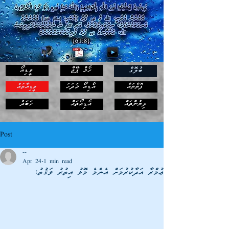
ހޯމް ޕޭޖް
ވީޑިއޯ
ބުލޮގް
ފޮތްތައް
އޯޑިއޯ މަދަހަ
މީޑިއާތައް
ޚަބަރު
ލިޔުންތައް
އޯޑިއޯތައް
Post
--
Apr 24
1 min read
ޢުމްރާ އަދާކުރުމަށް އެންމެ މޮޅު އިތުރު ވަޤުތު: