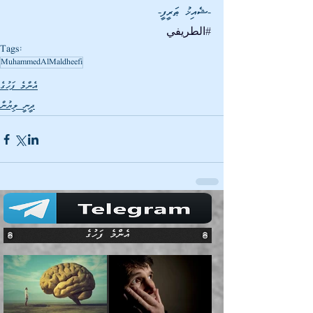
-ޝެއިޚު ޠަރީފީ-
#الطريفي
Tags:
MuhammedAlMaldheefi
އެންމެ ފަހުގެ
ދީނީ ލިޔުން
އެންމެ ފަހުގެ