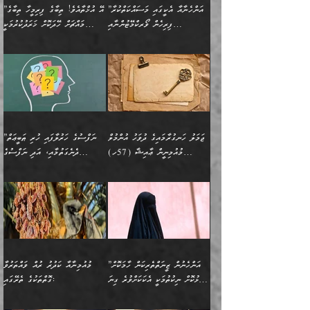
އަންހެނާއަށް ބަލާއިރު ތިޔަ
މީހަކު އަތުޖެހިއްޖެނަމަ
ބޮޑުކޮށް މަތިކުރުމެވެ.
ޠަބީޢީ އާދައިގެ މިން ތެރޭގައި
”އަންހެނާއާ އެކީގައި މަސައްކަތްކުރާ
”އޭ އުޚްތާއެވެ! ތިބާގެ ފިރިމީހާ ތިބާގެ
ދެމީހުންގެ ގުޅުމަކީ އެކަކު
އެމީހަކު ޞަލީބަށް އެރުވުމަށް
ޚާއްޞަކޮށް ޑޮކްޓަރީކަމާއި
އެޞިފަތައް ހުރިނަމަ,
ފިރިހެން ވޯރކްމޭޓުންނާއި
މައްޗަށް ހޭދަކޮށް ޚަރަދުކުރުމަކީ
އަނެކަކުގެ ވިސްނުން ފަހުމްވެ
އަމުރުކުރަމުން ދިޔައެވެ. ދެން
އިންޖިނޭރުކަންފަދަ
އެޞިފަތަކަށް އަސަރުކުރުވާ،
ކްލާސްމޭޓުންނަކީ މަރެވެ.
ޢައިބެއް ނޫނެވެ.
ޅިޔަނުންނާއިމެދު ޙަދީޘްގައި
ހަމަ އެގޮތަށް ތިބާގެ
ދޭހަވުމަށްވުރެ މާ މަތީ
ﷲ އަށް އީމާންވާ މީހުންގެ
ވަޒީފާތަކެވެ. އެހެނީ ވަޒީފާ
އޭގެ މައްޗަށް ޙުކުމްކުރާ
އައިސްފައިވަނީ އެއީ މަރު
ބައްޕައާއި، ތިބާގެ ފިރިހެން
ގުޅުމެކެވެ. އެއީ އެކަކު
ތެރެއިން މީހަކު ގެނެވި
އަދާކުރުމުގެ ދަރަޖަ ބޮޑުކޮށް
އެއްޗަކީ ބުއްދިކަމުގައިވެއެވެ.
ކަމުގައިއެވެ. އައުލަވީ
ދަރިފުޅުވެސް ތިބާއަށް
އަނެކަކު ފުރިހަމަކޮށްދޭ
ޞަލީބަށް އެރުވުމަށް
މަތިކުރާ ޒުވާން އަންހެނާ
އެއީ ބުއްދީގައި ޢިލްމާއި،
ޤިޔާސުން އެޙަދީޘްގައި:
ޚަރަދުކޮށްދިނުން ޢައިބަކަށް
ގުޅުމެކެވެ. އެހެންކަމުން،
އަމުރުކުރިހިނދު އޭނާއަށް
ތަޖ
އަންހެނާ ވަޒީފާ އަދާކުރާ
ނުވެއެވެ. އެހުރިހާ
ތިބާގެ ވިސްނުމާއި ޚިޔާލާ
ބުނެވުނެވެ: "ވަޞިއްޔަތެއް
ތަނުގައި އުޅޭ، ފިރިހެނުން
އެންމެންވެސް މުދަލާއި ފައިސާ
އެއްގޮތްވެ ވިސްނޭ އަންހެނަކު
އޮތިއްޔާ ކުރާށެވެ." ދެން އޭނާ
ޖަމަލު ހަނގުރާމައިގެ ދުވަހު އުންމުލް
”ނަފްސުގެ ހަރުލާފައި ހުރި ޠަބީޢަތް
ހިމެނެއެވެ. އެއީ އެމީހުންގެ
އެއްކުރާ މަޤްޞަދެއްކަމުގައި
ހޯދަން ތިބާއަށް ޙާޖަތެއް
ބުނެފިއެވެ: "އަހަރެން
މުއުމިނީން ޢާއިޝާ (57ހ)
ދެނެގަތުމާއި، އަދި ނަފްސުގެ
ވޯރކްމޭޓު އަންހެނާގެ ގާތަށް
ބަލަނީ ތިބާއެވެ. އެގޮތުން
ނުވެއެވެ. ތިބާ ޙާޖަތް
ވަޞިއްޔަތް ކުރާނީ
ނިކުމެވަޑައިގަންނަވަން
އެދުންވެރިކަން ބުއްދިން ވަޒަންކުރުމަށް
”އަންހެނުން ޖިހާދުކުރަން
ނަފްސުގެ ޠަބީޢަތުގެ ހުރި
ވަދެއުޅުން ގިނަވެގެންވާ
ބައްޕަގެ ގާތުގައި: "ތިހާވަރަށް
ޤަޞްދުކުރެއްވިހިނދު އުންމުލް
އެއިން ކުރާ އަސަރު:
ޖެހިގެންވަނީ ތިބާގެ
ކޮންކަމަކަށްހެއްޔެވެ. އަހަރެން
ޖެހޭނެކަމަށްވާނަމަ ﷲ ގެ
ޞިފަތަކަކީ ކޮބައިކަން
ފިރިހެނުންނެވެ. ފަހެ އެމީހުންނީ
ބުރަކޮށް މަސައްކަތްކޮށް
މުއުމިނީން އުންމު ސަލަމާ (61ހ)
ވިސްނުމާއި ޚިޔާލާއެކު ތިބާ
ދުނިޔެއަށް ވެއްދުނީ އަހަރެންގެ
ރަސޫލާ صلى الله عليه
ނޭނގެނީސް، ނަފްސު
އެކަމަނާއަށް ލިޔުއްވިކަމަށް
ޅިޔަނުންނަށްވުރެ އެތައް
ދާއޮހޮރުވަނީ ކީއްވެހޭ"
ބަލައިގަންނަ އަންހެނަކު
ލަފައެއް ނެތިއެވެ. އެތަނުގ
وسلم ކަމަނާއަށް އެކަމަށް
ޝަހުވަތްތައް ނަގައިގަންނަ
ރިވާކުރެވެއެވެ:
ގޮތަކުން ނުރައްކާ ބޮޑު
އަހައިފިނަމަ އޭނާ ބުނާނީ
ހޯދުމެވެ. އެހެނ
ޢަހްދު ހިއްޕެވީހެވެ. ކަމަނާ
ގޮތް ވަޒަންކުރަން ބުއްދިއަށް
ބައެކެވެ. އެގޮތުން މަސައްކަތު
ތިމަންނާގެ ދަރިން
(ރަނގަޅު ސީދާ ގޮތުން)
ކުޅަދާނަނުވެއެވެ.
މާހައުލުގައި އުޅޭ ފިރިހެނުން،
އުފާކޮށްދިނުމަށެވެ. ފިރިމިހާގެ
”އަންހެނުން ޒީނަތްތެރިކަން ހާމަކޮށް
މުއުމިނާއާ ކަދުރު ރުއް ވައްތަރުވާ
ފޭވެއްޖެއެވެ! ފޭވެއްޖެއެވެ!
ނަފްސުތަކުގައިވާ ކޮންމެ
ޅިޔަނުންނާ އެކި ގޮތްގޮތުން
ގާތުން އެހެން އަހައިފިނަމަ
ފާޅުކޮށް ނިކުތުމަކީ އެކަކަށްވުރެ ގިނަ
ގޮތްތަކުގެ ތެރޭގައި:
ރަށްތަކަށް ދަތުރުފަތުރުކޮށް،
ޠަބީޢަތަކުންވެސް، އެތައް
އެއްގޮތްވެ، އަދި އެހެން
ބުނާނީ ތިމަންނާގެ
މީހުން އޭގައި ހިއްސާވާ ފާފައެކެވެ.
ތިބާގެ އަންހެން ދަރިފުޅު
🌴 ﷲ ތަޢާލާ
ކުރިއަށް ނިކުމެއުޅުން
ބައިވަރު ޝަހުވަތްތައް