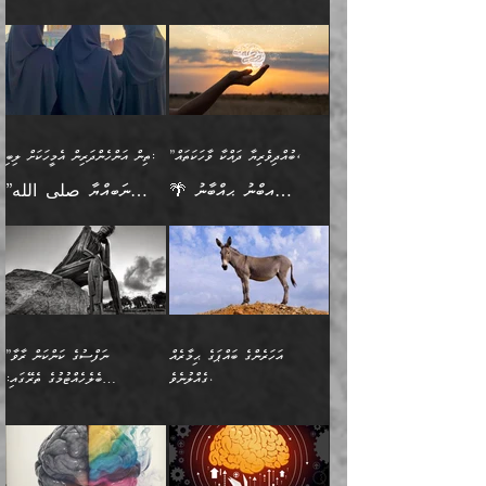
ފިރިހެނާއާމެދު ނުރުހުންވެ
ޖަމަޢަކުރި ޢިލްމަށް
ބުއްދިވެރިކަމެވެ.
ނުވާ ކަންކަން ބަޔާންކުރުން:
🪴 އިބްނު ޙިއްބާނު
🔥އިބްނުލް ޖައުޒީ (597ހ)
ބުއްދިއެއް ނުވެއެވެ. ދެންފަހެ
ނިމުމަށްފަހު ދެން އެއާ
ނަފުރަތްތެރިވާ ކަހަލަ ކަމެއް
ޢަމަލުކުރަން އެމީހަކު
(354ހ) ވިދާޅުވިއެވެ:
ވިދާޅުވިއެވެ: ”މީހުން ފެނުމުން
އެމީހެއްގެ ބުއްދި އެމީހަކާ
ވިއްދައިގެން ޢިލްމު ހޯދަން
އަންހެނާއަށް ދިމާވެ ވަރުގަދަ
ނުކުޅެދުމަކުން އަދި އެ ޢިލްމު
"ދުނިޔެމަތީގައި މީހަކަށް
އަޅުކަމުގައި ހީވާގިވެ
އެކުގައިވާ މީހަކީ: އެމީހަކު
އުޅެ އަދި އެކަމުގައި
އިޙްސާސެއް އޭނާއަށް
ޙިފްޡުކޮށް
ލިބޭނެ ހެޔޮ ޞިފަތަކުން
މުރާލިވުން ޞައްޙަ ކަންކަމާއި
ވާހަކަދެއްކުމުގެ ކުރިން
ދެމިހުރުމެވެ. އެހެނީ ދުނިޔޭގެ
އާދެއެވެ. އަދި އެއާއެކު
އެންމެ ފުރަތަމަކަމަކީ
ޞައްޙަ ނުވާ ކަންކަން
އެމީހަކުގެ ފުށުން އެ ނިކުންނަ
ސަބަބުތަކުން އެއްވެސް
އެއަންހެނ
ބުއްދިވެރިކަމެވެ. އަދި އެއީ
ބަޔާންކުރުން: މީހަކު
އެއްޗެއް ފެންނަ މީހާއެވެ.
ސަބަބަކަށް ސާފުކޮށް
”ބުއްދިވެރިޔާ ދައްކާ ވާހަކަތައް،
ތިން އަންހެންދަރިން އެމީހަކަށް ލިބި:
ﷲ ތަޢާލާ އެކަލާނގެ
ރޭއަޅުކަންކުރާ ބަޔަކާއެކުގައި
ދެންފަހެ އެމީހަކުގެ ބުއްދި
ރަނގަޅަށް ވާޞިލުވެވޭހުށީ
🌴 އިބްނު ޙިއްބާނު
”ނަބިއްޔާ صلى الله
އަޅުތަކުންނަށް ދެއްވި އެންމެ
ރޭގަނޑު ހޭދަކޮށްފާނެއެވެ.
ބޭރު ފެންޑާގައި އޮންނަ
އެކަމުގައި ޢިލްމު ސާފުކޮށް
(354ހ) ވިދާޅުވިއެވެ:
عليه وسلم
ހެޔޮ ރަނގަޅު ކަންތަކުންވާ
ދެން އެމީހުން ރޭގަނޑުގެ ގިނަ
މީހަކީ: ވާހަކަތަކެއް ދައްކާފައި
ޚާލިޞްވެގެންނެވެ. އަދި
”ބުއްދިވެރިޔާ ދައްކާ
ޙަދީޘްކުރެއްވިކަމަށް
ކަމެކެވެ. އެހެންކަމުން އެއާ
ވަޤުތު ނަމާދުކޮށްފާނެއެވެ.
ދެން އޭގެ ފަހުން އެނިކުތް
ބުއްދިވެރިޔަކު ވެއްޖެއްޔާ
ވާހަކަތައް، ޞައްޙަކޮށް
ރިވާކުރެވެއެވެ: "ތިން
އިދިކޮޅު ޞިފައެއް
އަނެއްކޮޅުން މީނާގެ ޢާދައަކީ
އެއްޗެ
ނިންމާނޭކަމަކީ: އެމީހަކު
ސަލާމަތުންވާ ހަށިގަނޑެއް
އަންހެންދަރިން އެމީހަކަށް ލިބި:
ޤާއިމުކޮށްގެން ހުރި މީހަކާ
ސާޢަތެއްވަރު އިރުކޮޅެއް
ކުރާކަމަކާ
ސީދާވާހެން ސީދާވާނެއެވެ.
1-ދެން އެކުދިން
އެކުގައި އިށީންދެ އުޅެގެން
ރޭއަޅުކަންކުރުމެވެ. ދެން މީނާ
އަނެއްކޮޅުން ޖާހިލުމީހާ ދައްކާ
އަދަބުވެރިކުރުވާ 2-އަދި
ﷲ ދެއްވި ނިޢުމަތް
(އެމީހުންނާ އެކުގައި
އަހަރެންގެ ބައްޕަގެ ޙިމާރެއް
”ނަފްސުގެ ކަންކަން ރާވާ
ވާހަކަތައް، ބަލިވެފައިވާ
އެކުދިން ކައިވެނިކުރުވާ 3-
ގަޑުބަޑުކޮށް
ރޭކުރާއިރު) އެމީހުންނާ
ގެއްލުނެވެ.
ބެލެހެއްޓުމުގެ ތެރޭގައި:
ހަށިގަނޑެއް އެގޮތްމިގޮތްވާހެން
އަދި އެކުދިންނަށް ހެޔޮކޮށް
ހުތުރުނުކުރާހުއްޓެވެ...
އެއްގޮތްވެއެވެ. ނުވަތަ އެމީހުން
މަގުފުރެދިފައިވާ ބަޔަކުގެ ކިބައިގައިވާ
🌱 ޖަޢުފަރު ބްނު މުޙައްމަދު
އެމީހުންގެ މަގުފުރެދުމާއި
ފުށޫއަރާ އިދިކީލަވާނެއެވެ. އަދި
ހިތައިފިނަމަ ފަހެ އެމީހަކަށްވަނީ
މޮޅެތި ރިވެތި ކަންކަމަށް ބަލާ
ބުއްދިއާއި ވިސްނުންތެރިކަން
ރޯދަ ހިފާއިރު މީނާވެސް
(148ހ) ކިޔާދެއްވިއެވެ:
އެމޮޅެތި ކަންކަމާ ގުޅުމެއް
ވިސްނުން ދިގު ނުކުރުންވެއެވެ.
ބުއްދިވެރިޔާގެ ބަސްތައް އެއީ
ސުވަރުގެއެވެ." 📖 ސުނަނު
އިތުރުކޮށްދޭނެ ކަމަކީ: އޭނާފަދަ
އެމީހުންނާއެކު ރޯދަހިފައެވެ.
”އަހަރެންގެ ބައްޕަގެ ޙިމާރެއް
ނުވެއެވެ. އެހެނީ ނަފްސަކީ
ކިތަންމެ މަދު
އަބީ ދާވޫދު 📖 ފަހެ ތިބާގެ
(އެހެން ބުއްދިވެރިންނާ)
އެމީހުން