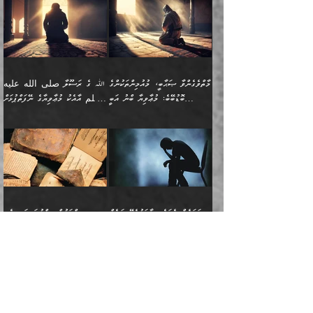
ގޮތްތަކުން ނުރައްކާ
އަނބިމީހާއާއި ޢާއިލާގެ
ޢައުރަނިވާނުކޮށް، ނުވަތަ
ވަޙީކުރެއްވިއެވެ: ( أَلَمۡ
އެކަލޭގެފާނު ކަމަނާއަށް
އެނަފްސު ބަލައިގަންނަ ގޮތަށް
އިތުރުވެއެވެ. އެ ދެމީހުންގެ
ބޭނުންތައް ފުއްދާ
ޒީނަތް ހާމަކޮށްގެން
تَرَ كَیۡفَ ضَرَبَ
ނަހީކުރެއްވިކަމެއް
އަސަރުކުރެއެވެ. އެގޮތުން
މެދުގައި އެއ
ޚަރަދުކުރުމަށެވެ. އަދި ފިރިހެން
ނިކުންނަހިނދު އޭގެ
ٱللَّهُ مَثَلࣰا كَلِمَةࣰ
ނޭނގޭހެއްޔެވެ!؟ ފަހެ ދީނުގެ
ނަފްސަކީ މަތިވެ
ދަރިފުޅު
ހިއްސާއެއް ތިބާއަށްވެއެވެ.
طَیِّبَةࣰ كَشَجَرَةࣲ
ތަނބު އަރިއަޅައިފިނަމަ
ބޮޑުވެގަންނަން ބޭނުންވާ
އަދި ފިތުނަވެރިވާ ކޮންމެ
طَیِّبَةٍ أَصۡلُهَا ثَابِتࣱ
އަންހެނުން މެދުވެރިކޮށް އެ
ނަފްސެއްނަމަ؛
މާތްވެގެންވާ ޞަޙާބީ، މުއުމިންތަކުންގެ
ﷲ ގެ ރަސޫލާ صلى الله عليه
ޒުވާނެއް، އަދި އެއަންހެނާއާ
وَفَرۡعُهَا فِی
ޘާބިތެއް ނުކުރެވޭނެއެވެ! އަދި
މީސްތަކުންގެ މަދަޙަ ތަޢުރީފު
ބޮޑުބޭބެ: މުޢާވިޔާ ބްނު އަބީ
وسلم އާއެކު މުޢާވިޔާގެ ނޭފަތްޕުޅަށް
ދިމާލަށް ބެލުން އަމާޒުކުރާ
ٱلسَّمَاۤءِ ) (إبراهيم
އޭގައި ބާގަނޑެއް ހެދިއްޖެނަމަ
ބަލައިގަތުން މަދުކުރަން
ސުފްޔާނު (60ހ):
ވަތް ހިރަފުސް ވެލިކޮޅެއްވެސް ޢުމަރު
ﷲ ގެ ރަސޫލާ صلى الله
💧އިބްނުލް މުބާރަކު
ކޮންމެ ޒުވާނެއްގެ ފާފަ، އެ
: ٢٤) "اللّه ހެޔޮ ރަނގަޅު
ބްނު ޢަބްދުލް ޢަޒީޒަށްވުރެ ހެޔޮވެ
އަންހެނުންނަކަށް އެ ފޫބައްދާ
ޖެހެއެވެ. އެއީ އެ ޠަބީޢަތާއެކު
عليه وسلم ގެ
(181ހ) އާ
ހިއްސާގައި ހިމެނެއެވެ. އެހެނީ
ކަލިމައެއްގެ މިސާލު، ހެޔޮ
މާތްވެގެންވެއެވެ!“
އިޞްލާޙެއް ނުކުރެވޭނެއެވެ!
މަދަޙަޘަނާ ލިބުމުން؛
ޞަޙާބީންނާމެދު
އެސުވާލުކުރެވުމުން
އެއީ ތިބާގެ އަންހެން
ރަނގަޅު ގަހެއް ފަދައިން
އަންހެނުންގެ ޖިހާދަ
ހެއްލުންތެރިކަމާއި، ބޮޑާކަމާއި،
އަހުލުއްސުންނާގެ ޢަޤީދާއާ
ވިދާޅުވިއެވެ: ”ﷲ ގެ ރަސޫލާ
ދަރިފުޅެވެ. އަދި އެދަރިފުޅު
ޖައްސަވަނީ ކޮންފަދައަކުންކަން
ނަފްސުގެ ޢައިބުތައް ހަނދާނ
ޚިލާފުވުމުގެ ކޮޅުމަތި، އަދި
صلى الله عليه وسلم
ނިވާކޮށް ފަރުދާކުރަން
ތިބާއަށް ނުފެނޭހެއްޔެވެ؟
އެތެރޭގައި ފޮރުވައިގެން އޮތް
އާއެކު މުޢާވިޔާގެ ނޭފަތްޕުޅަށް
ތިބާއަށްވަނީ
އެގަހުގެ މައިގަނޑާއި ބުޑު
އަހަރެން ދެރަވެ ހިތާމަކުރެވޭ ކަމެއް
މީސްތަކުން ޢިލްމުގައިވަނީ އެކި
ނުބައި ފާސިދު ޢަޤީދާ ފާޅުވަނީ
ވަތް ހިރަފުސް ވެލިކޮޅެއްވެސް
އަމުރުވެވިގެންނެވެ. ތިބާ
ރަނގަޅަށް ބިމުގައި ހަރުލާ
އެބަ ދިމާވެއެވެ.
ދަރަޖައާއި ފަންތީގައިއެވެ.
މާތްވެގެންވާ ޞަޙާބީ މުޢާވިޔާ
ޢުމަރު ބްނު ޢަބްދުލް
އެހެން ކަންތައް ނުކޮށްފިނަމަ
ސާބިތުވެފައިވެއެވެ. އަދި
🍁 ޢަބްދުއް ރަޙްމާނު ބްނު
🌾އިމާމް އައްޝާފިޢީ
ބްނު އަބީ ސުފްޔާނަށް
ޢަޒީޒަށްވުރެ ހެޔޮވެ
ތިބާ ފާފަވެރިވާނެއެވެ. އަދި
އެގަހުގެ ގޮފިތައް މައްޗަށް
ޒައިދު ބްނު އަސްލަމް
(204ހ) ވިދާޅުވިއެވެ:
ޤަދަރުކުޑަކޮށް،
މާތްވެގެންވެއެވެ!“ 📖
ތިބާގެ ސަބަބުން މެދުވެރިވި
އަރައިގެންގޮސް
(182ހ) ކިޔާދެއްވިއެވެ:
”މީސްތަކުން ޢިލްމުގައިވަނީ
ކުޑައިމީސްކޮށް، ވަށްބަސްބުނާ
އައްޝަރީޢާ ލިލްއާޖުއްރީ 📖
ފާފަތައް އޭގެ މިންވަރަކުން
އުޑަށްގޮސްފައެވެ." ރަސޫލާ
”އަހަރެން އެއްދުވަހަކު އަބޫ
އެކި ދަރަޖައާއި
ހިސާބުންނެވެ. 💥ވަކީޢު
🌾މުޢާވިޔާ ބްނު އަބީ
ތިބާގެ
صلى الله عليه وسلم