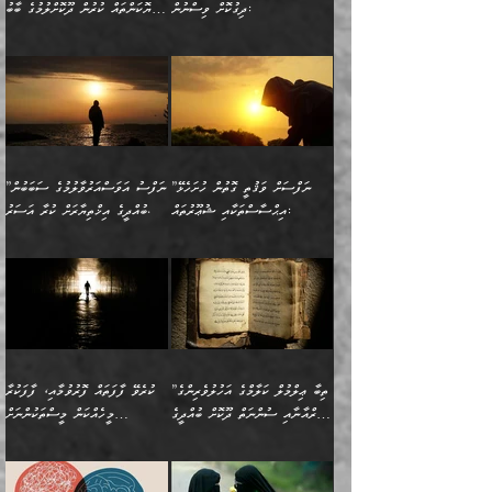
މަޝްވަރާއަށް އަހާނޭ ރަނގަޅު
ރީތިކަން ދާހުއްޓެވެ.
ދިގުކޮށް ވިސްނުން:
ހެޔޮކަންތައް ކުރުން ދޫކޮށްލުމުގެ ބާބު
ސާމާނު އޭރު
މިއަސަރުކުރުމުގެ އަޞްލުގެ
ޞާލިޙު އަޚެކެވެ.“
އެހެންކަމުން ވިސްނުންތެރި
ބަޔާންކުރުން:
އެކަމެއްގައި އެހާ ދިގުކޮށް
🌴 އިބްނުލް ޖައުޒީ
އުފުލަމުންދިޔައެވެ. އޭރު އޭނާ
ފެށުން އައި ގޮތަކީ:
ދެންނެވުނެވެ: ”އެގޮތަށް
މީހާގެ އަތުގައި އެއްޗެއް
ވިސްނުން ޙައްޤުނުވާ
(597ހ) ވިދާޅުވިއެވެ:
ކިޔަމުންދިޔައެވެ: «الْحَمْدُ
ޞައްޙަކޮށްވާ ޠަބީޢަތެއް
ނެތްނަމަ ދެން
ނެތަސް ކަންބޮޑުވެ
ކަންކަމުގައި މާބޮޑަށް
”ދެއްކުންތެރިކަމާއި
لِله، أسْتَغْفِرُ الله»
ބަދަލުކޮށްލާ ގޮތަށް އައި
ކޮންކަމެއްތޯއެވެ؟“
ހިތާމަކުރުމެއް ނެތެވެ. އެހެނީ
ވިސްނުމަކީ ބައްޔެކެވެ.
އާފާތްތަކަށް ބިރުން
އެވެ. އެއަށްވުރެ އިތުރަށް
ލޯބިވާކަހަލަ އިޙްސާސެކެވެ.
ވިދާޅުވިއެވެ: ”ދިގުކޮށް
ބުއްދިވެރިޔާއަށް ތަނ
ފަހަރެއްގައި މިހެންވަނީ
ހެޔޮކަންތައް ކުރުން
އެއްޗެއް ނުކިޔައެވެ. ދެން
ދެން އެ ޠަބީޢަތުން ބުއްދިއަށް
މުހިއްމު ކަންކަމާއި އަދި
ދޫކޮށްލުމުގެ ބާބު
އޭނާ ވަކިތަނަކަށް ދިޔައެވެ.
އަސަރުކުރީއެވެ. ޝަރީޢަތުގައި
”ނަފްސަށް ވަޤުތީ ގޮތުން ހުށަހެޅޭ
”ނަފްސު އަވަސްއަރުވާލުމުގެ ސަބަބުން
މުހިއްމު ނޫންކަންކަމާމެދުވެސް
ބަޔާންކުރުން: ދަންނާށެވެ!
ދެން އޭނާގެ ބުރަކަށީގައި ހުރި
ލޯބިވެވޭކަހަލަ އިޙްސާސްތައް
އިޙްސާސްތަކާއި ޝުޢޫރުތައް:
ބުއްދީގެ އިޚްތިޔާރަށް ކުރާ އަސަރު.
މާބޮޑަށް ސަމާލުވެގެން
މީސްތަކުންގެ ތެރޭގައި،
ސާމާނުތައް ބަހައްޓަންދެން
ގެނައުން މަނައެއް ނުކުރެއެވެ.
ނަފްސަށް ބައިވަރު ވަޤުތީ
ބައެއް ނަފްސުތަކުގެ
ހުށިޔާރުވެގެން އުޅޭ ބައެއް
ދެއްކުންތެރިއަކަށް ވެދާނޭކަމަށް
އަހަރެން ހުރީމެވެ. ދެން
މިސާލަކަށް ބެލުމުގެ
ޞިފަތަކާއި އިޙްސާސްތައް
ޠަބީޢަތުގައި
ނަފްސުތަކުގެ ސަބަބުން
ބިރުން ހެޔޮ ޢަމަލުކުރުން
ބުނެފީމެވެ: "މި ނޫން އެއްޗެއް
ލައްޒަތެވެ. އެކަމަކު
ލިބިގެންވެއެވެ. އެއީ
އަވަސްއަރުވާލުންވެއެވެ. ދެން
ބުއްދިއަށް ކުރާ
ދޫކޮށްލާ މީހުންވެއެވެ. އެއީ
ކިޔަން ތިބާއަށް ރަނގަޅަށް ނ
ޝަރީޢަތުން އެއ
ނަފްސުގައި ހިފެހެއްޓިގެންވާ
ކުޑަ ވަޤުތުކޮޅެއްގެ ތެރޭގައި
އަސަރުންކަމުގައި ވެދާނެއެވެ.
ގޯހެކެވެ. އަދި ޝައިޠާނާއަށް
ލާޒިމް ޠަބީޢަތުގެ ތެރޭގައިވާ
ބުއްދި ލައްވާ ނުރައްކާތެރި
އެފަދަ ކަންކަމާމެދު ވިސްނާ
ވެވޭ އެއްބަސްވުމެކެވެ.
ކަންކަމެއް ނޫނެވެ. ނަމަވެސް
ޤަރާރުތައް ނިންމާ،
ފިކުރުކުރުން މާބޮޑަށް
އެކަމަކު އޭގައި އަހަރުމެން
”ތިބާ ޢިލްމުލް ކަލާމްގެ އަހުލުވެރިންގެ
ކުރެވޭ ފާފަތައް ފޮރުވުމާއި، ފާފަކުރާ
އެއީ ހުށަހެޅި ލައިގަންނަ
އިޚްތިޔާރުކުރަން އެނަފްސު
ދިގުލައިފިނަމަ, ފުރިހަމަ ކުރުން
ތަފްޞީލުކޮށް ބުނަމެވެ.
(ޤުރްއާނާއި ސުންނަތް ދޫކޮށް ބުއްދީގެ
މީހެއްކަން މީސްތަކުންނަށް
ކަންކަމެވެ. މިސާލަކަށް:
ބޭނުންވެއެވެ. ދެން ނަފްސަށް
ޙައްޤުވާ ކަންކަން
ހެޔޮކަންތައް ބެހިގެންދަނީ:
ޙުއްޖަތްތަކާއި ވިސްނުންތައް
އެނގިގެންވުމަށް ނުރުހުންވުމާއި،
އަބޫ ޢުމަރު އަޙްމަދު ބްނު
🌴 އިބްނުލް ޖައުޒީ
ހިތާމަޔާއި އުފަލާއި،
އޭގެ އަވަސްއަރުވާލުމާއި،
ބޭނުންކޮށްގެން ދީނުގެ ކަންކަމުގައި
މީސްތަކުން އޭނާ ނުބައިކޮށްފައި
ފުރިހަމަކުރުން މަނާކުރާ
🔹ސީދާ އެކަމުގައި
މުޙައްމަދު އަލްމާލިކީ
(597ހ) ވިދާޅުވިއެވެ:
ކަންބޮޑުވުމާއި
އަނެއްކޮޅުން ބުއްދި
ވާހަކަދައްކާ މީހުންގެ) މަޖްލިސްތަކަށް
އެއްޗެހިކިޔުމަށް ނުރުހުންވުން