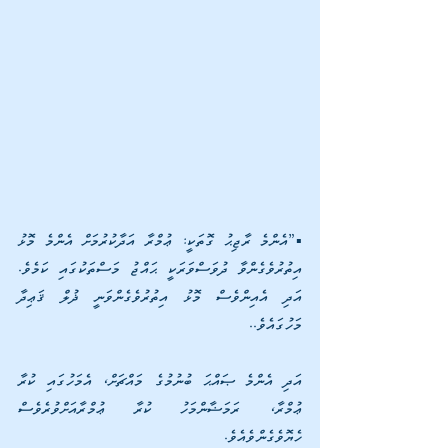
▪️”އެންމެ ރާޖިޙު ގޮތަކީ: ޢުމްރާ އަދާކުރުމަށް އެންމެ މޮޅު 
އިތުރުވެގެންވާ ދުވަސްވަރަކީ ޙައްޖު މަސްތަކުގައި ކަމެވެ. 
އަދި އެއިންވެސް މޮޅު އިތުރުވެގެންވަނީ ޛުލް ޤަޢިދާ 
މަހުގައެވެ..
އަދި އެންމެ ޞައްޙަ ބުނުމުގެ މައްޗަށް، އެމަހުގައި ކުރާ 
ޢުމްރާ، ރަމަޟާންމަހު ކުރާ ޢުމްރާއަށްވުރެވެސް 
ހެޔޮވެގެންވެއެވެ. 