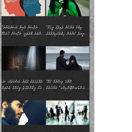
ކަމެއްކަމުގައި:
(ދުނިޔަވީ) ލައްޒަތެއް ނެތް
(429ހ)، ބަޣުދާދުން
”ކުރެވޭ ފާފަތައް ފޮރުވުމާއި،
ޙާޒިރުވިންހެއްޔެވެ؟“
ހުއްދަވެގެންވާކަން ބަޔާންކުރުން:
ހިތްފަސޭހަވުމާއި،
މަޝްޣޫލުކޮށްލާފަދަ އެހެރަ
ރައްކާތެރިކަމުގެ ފިޔަވަޅުތައް
ކަންކަމެވެ. މިސާލަކަށް
ޤައިރަވާނުގެ ރަށަށް އައިހިނދު
ފާފަކުރާ މީހެއްކަން
ބިރުވެރިކަމާއި އަމާންކަމުގެ
އިޙްސާސްތަކާއި ޝުޢޫރުތައް
އެޅުމާއި، ދިމާވެދާނޭ ގޮތ
ނަމާދާއި، ރޯދައާއި، ޙައްޖާއި،
އަބޫ މުޙައްމަދު އިބްނު އަބީ
މީސްތަކުންނަށް
އިޙްސާސާއި، މޮޅިވެރިކަމާއި
ޖަމަޢަވެއްޖެނަމަ, އެހިނދުން
ހަ
ޒައިދު އަލްޤައިރަވާނީ
އެނގިގެންވުމަށް
ހިތްހަމަޖެހުމާއި އެނޫންވެސް
ނުބައި ރައުޔު، އަދި ފަހުން
”ތިބާގެ އަންހެން ދަރިފުޅު މީހަކާ
”ނަފްސަށް އެއިން އަސަރުގެންނަ
(386ހ) އެކަލޭގެފާނާ
ނުރުހުންވުމާއި، މީސްތަކުން
ގިނަ ކަންކަމެވެ. މި
ހިތާމަކުރާނޭ ކަންކަން ބުއްދިން
ނީނދެ ހުންނަން ހިތްވަރުދިނުމާމެދު
ތިންވަނަ ބާވަތަކީ: ނަފްސަށް ހުށަހެޅޭ
ވާހަކަދައްކަވަމުން
އޭނާ ނުބައިކޮށްފައި
ޞިފަތަކުން ކަމެއް ނަފްސުގައި
އިޚްތިޔާރުކުރެއެވެ. އަދި
ތިބާ ހުށިޔާރުވެ ޚަބަރުދާރުވާށެވެ!
ކަންކަމެވެ. (ޝުޢޫރުތަކާއި
އެގޮތަށް ތިމަންނާ ހިތްވަރުދެނީ
އެގޮތުން ނަފްސުގެ
އެއްސެވިއެވެ: ”ތިބާ ޢިލްމުލް
އެއްޗެހިކިޔުމަށް ނުރުހުންވުން
އިޙްސާސްތަކެވެ.)
އަބަދުމެ ހަރުލައިގެން
ފަހަރެއްގައި އެފަދަ ބުއްދިއެއް
ކިހިނެއްހެއްޔެވެ؟ އެކަމަށް
ޠަބީޢަތުގައި ލޯބިވުމާއި
ކަލާމްގެ އަހުލުވެރިންގެ
ހުއްދަވެގެންވާކަން
ދާއިމަކަށް ނުހުރެއެވެ. އެކަމަކު
ބަލިކަށިވެ ގަމާރުވެ
ހިތްވަރުދޭން ބޭނުންކުރާ
ނުރުހުންވުމާއި، އުފާވުމާއި
(ޤުރްއާނާއި ސުންނަތް ދޫކޮށް
ބަޔާންކުރުން: ކުރެވޭ ނުބައި
އެކަންކަން ލައިގަނެފައި
ކޮސްވެގެންވާ ކަމަށް ތުހުމަތުވެ
ފެތުރިގެންވާ ފަސް ގޮތެއް
ދެރަވުންވެއެވެ. މިއީ
ބުއްދީގެ ޙުއްޖަތްތަކާއި
ކަންތައް ފޮރުވާ
އަނެއްކާ ފިލ
އަހަރެން ތިބާއަށް ކިޔާދޭނަމެވެ.
ނަފްސުތަކުގައިވާ ޠަބީޢީ
ވިސްނުންތައް ބޭނުންކޮށްގެން
ވަންހަނާކުރުމަކީ
ތިބާގެ އަންހެން ދަރިފުޅަށް
ޞިފަތަކެކެވެ. ނަމަވެސް
ދީނުގެ ކަންކަމުގައި
ދެއްކުންތެރިކަމެއްކަމުގައި
”އޭނާގެ ވިސްނުމާ ގުޅޭ
އެއްފަހަރަކު އުޅުނު ރަސްކަލަކު، ﷲ
އަދި އެކުއްޖާގެ
އެކަންކަން އިންސާނާއަށް
ވާހަކަދައްކާ މީހުންގެ)
ހީކުރާ މީހަކު ހީކޮށްފާނެއެވެ.
"އަންޑަރސްޓޭންޑިންގ" އަންހެނަކު
އަށް އީމާންވެއްޖެ މީހުންގެ ތެރެއިން
މުސްތަޤްބަލަށް އެކަމުގެ
ޖެހޭހިނދު އެއީ ވަޤުތީ ގޮތުން
މަޖްލިސްތަކަށް
އެކަންވަނީ އެހެންނެއް ނޫނެވެ.
ހޯދަން ވަރުބަލިވެގެން އުޅެއެވެ.
މީހަކު އަތުޖެހިއްޖެނަމަ އެމީހަކު
އޭ އަޚާއެވެ! ތިބާއާ އެއްފަދަ
🌴 ހިޝާމު ބްނު އިސްމާޢީލު
ނުރައްކާ ނޭނގިހުރެވެސް ތިބާ
ހުށަހެޅޭ ޞިފަތަކަކަށްވެއެވެ.
ޞަލީބަށް އެރުވުމަށް އަމުރުކުރަމުން
ޙާޒިރުވިންހެއްޔެވެ؟“ އަބޫ
މަނާވެގެންވާކަމަކީ
ފިރިހެނަކާ މެނުވީ ތިބާގެ
(217ހ) ކިޔާދެއްވިއެވެ:
އެކަމަށް ވެއްޓިފައި
ދެން އޭގެ ޠަބީޢީ
ދިޔައެވެ.
ޢުމަރު ވިދާޅުވިއެވެ:
އިންސާނާއަކީ ވަރަޢަވެރި
ވިސްނުމާ އެއްގޮތްވެ
”އެއްފަހަރަކު އުޅުނު
ވެދާނެއެވެ: 1- އާމްދަނީ
މިންގަނޑަށްވުރެ އެޞިފަތައް
”އާނއެކެވެ. އަހަރެން
މީހެއްކަމުގައި މީހުންނަށް
އަންޑަރސްޓޭންޑު
ރަސްކަލަކު، ﷲ އަށް
ހޯދަން މަސައްކަތްކުރުމާއި
ބޭރުވެއްޖެނަމަ, އެހިސާބުން
ދެފަހަރަކު ޙާޒިރުވީމެވެ. ދެން
ދައްކަންވެގެން، އަދި އޭނާއަކީ
ނުވެވޭނެއެވެ. ދެންފަހެ
އީމާންވެއްޖެ މީހުންގެ ތެރެއިން
ވަޒީފާ އަދާކުރުމުގެ ދަރަޖަ
ބުއްދިއަށް އަސަރުކުރެއެވެ.
އެއަށ
ﷲ ދެކެ ބިރުގަންނަ