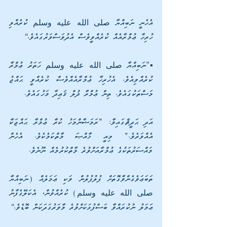
އެހެނީ ނަބިއްޔާ صلى الله عليه وسلم ކުރެއްވި 
ހުރިހާ ޢުމްރާއެއް ކުރެއްވީވެސް އެދުވަސްވަރުގައެވެ.“
▪️”ނަބިއްޔާ صلى الله عليه وسلم ހަތަރު ޢުމްރާ 
ކުރެއްވިއެވެ. އެހުރިހާ ޢުމްރާއެއްވެސް ކުރެއްވީ ޙައްޖު 
މަސްތަކުގައެވެ. ތިން ޢުމްރާ ޛުލް ޤަޢިދާ މަހުގައެވެ. 
އަދި ޙަދީޘްގައިވާ: "ރަމަޟާންމަހު ކުރާ ޢުމްރާ ޙައްޖަކާ 
އެއްވަރެވެ." މިއީ ޚާއްޞަ މާތްކަމެކެވެ. އެހެން 
މައްސަރުތަކުގެ ޢުމްރާއަށްވުރެ މާތްކުރުމެއް ނޫނެވެ.
ތަބަޢަވެގެންވާގޮތަށް ފުލުފުލުން ވަކި ޢަމަލެއް (ނަބިއްޔާ 
صلى الله عليه وسلم) ކުރެއްވުން، އެކަލޭގެފާނު 
ޢަމަލު ނުކުރައްވާ ބަސްފުޅަކަށްވުރެ މާވަރުގަދަކަން ބޮޑެވެ.“