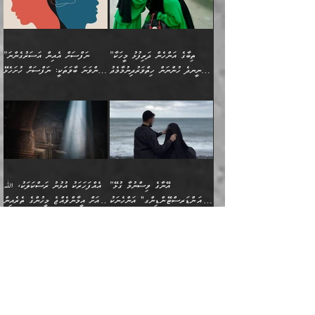
ހިތްފަސޭހަވުމާއި،
މަޝްޣޫލުކޮށްލާފަދަ އެހެރަ
ރައްކާތެރިކަމުގެ ފިޔަވަޅުތައް
ކަންކަމެވެ. މިސާލަކަށް
ޤައިރަވާނުގެ ރަށަށް އައިހިނދު
ފާފަކުރާ މީހެއްކަން
ބިރުވެރިކަމާއި އަމާންކަމުގެ
އިޙްސާސްތަކާއި ޝުޢޫރުތައް
އެޅުމާއި، ދިމާވެދާނޭ ގޮތ
ނަމާދާއި، ރޯދައާއި، ޙައްޖާއި،
އަބޫ މުޙައްމަދު އިބްނު އަބީ
މީސްތަކުންނަށް
އިޙްސާސާއި، މޮޅިވެރިކަމާއި
ޖަމަޢަވެއްޖެނަމަ, އެހިނދުން
ހަ
ޒައިދު އަލްޤައިރަވާނީ
އެނގިގެންވުމަށް
ހިތްހަމަޖެހުމާއި އެނޫންވެސް
ނުބައި ރައުޔު، އަދި ފަހުން
”ތިބާގެ އަންހެން ދަރިފުޅު މީހަކާ
”ނަފްސަށް އެއިން އަސަރުގެންނަ
(386ހ) އެކަލޭގެފާނާ
ނުރުހުންވުމާއި، މީސްތަކުން
ގިނަ ކަންކަމެވެ. މި
ހިތާމަކުރާނޭ ކަންކަން ބުއްދިން
ނީނދެ ހުންނަން ހިތްވަރުދިނުމާމެދު
ތިންވަނަ ބާވަތަކީ: ނަފްސަށް ހުށަހެޅޭ
ވާހަކަދައްކަވަމުން
އޭނާ ނުބައިކޮށްފައި
ޞިފަތަކުން ކަމެއް ނަފްސުގައި
އިޚްތިޔާރުކުރެއެވެ. އަދި
ތިބާ ހުށިޔާރުވެ ޚަބަރުދާރުވާށެވެ!
ކަންކަމެވެ. (ޝުޢޫރުތަކާއި
އެގޮތަށް ތިމަންނާ ހިތްވަރުދެނީ
އެގޮތުން ނަފްސުގެ
އެއްސެވިއެވެ: ”ތިބާ ޢިލްމުލް
އެއްޗެހިކިޔުމަށް ނުރުހުންވުން
އިޙްސާސްތަކެވެ.)
އަބަދުމެ ހަރުލައިގެން
ފަހަރެއްގައި އެފަދަ ބުއްދިއެއް
ކިހިނެއްހެއްޔެވެ؟ އެކަމަށް
ޠަބީޢަތުގައި ލޯބިވުމާއި
ކަލާމްގެ އަހުލުވެރިންގެ
ހުއްދަވެގެންވާކަން
ދާއިމަކަށް ނުހުރެއެވެ. އެކަމަކު
ބަލިކަށިވެ ގަމާރުވެ
ހިތްވަރުދޭން ބޭނުންކުރާ
ނުރުހުންވުމާއި، އުފާވުމާއި
(ޤުރްއާނާއި ސުންނަތް ދޫކޮށް
ބަޔާންކުރުން: ކުރެވޭ ނުބައި
އެކަންކަން ލައިގަނެފައި
ކޮސްވެގެންވާ ކަމަށް ތުހުމަތުވެ
ފެތުރިގެންވާ ފަސް ގޮތެއް
ދެރަވުންވެއެވެ. މިއީ
ބުއްދީގެ ޙުއްޖަތްތަކާއި
ކަންތައް ފޮރުވާ
އަނެއްކާ ފިލ
އަހަރެން ތިބާއަށް ކިޔާދޭނަމެވެ.
ނަފްސުތަކުގައިވާ ޠަބީޢީ
ވިސްނުންތައް ބޭނުންކޮށްގެން
ވަންހަނާކުރުމަކީ
ތިބާގެ އަންހެން ދަރިފުޅަށް
ޞިފަތަކެކެވެ. ނަމަވެސް
ދީނުގެ ކަންކަމުގައި
ދެއްކުންތެރިކަމެއްކަމުގައި
”އޭނާގެ ވިސްނުމާ ގުޅޭ
އެއްފަހަރަކު އުޅުނު ރަސްކަލަކު، ﷲ
އަދި އެކުއްޖާގެ
އެކަންކަން އިންސާނާއަށް
ވާހަކަދައްކާ މީހުންގެ)
ހީކުރާ މީހަކު ހީކޮށްފާނެއެވެ.
"އަންޑަރސްޓޭންޑިންގ" އަންހެނަކު
އަށް އީމާންވެއްޖެ މީހުންގެ ތެރެއިން
މުސްތަޤްބަލަށް އެކަމުގެ
ޖެހޭހިނދު އެއީ ވަޤުތީ ގޮތުން
މަޖްލިސްތަކަށް
އެކަންވަނީ އެހެންނެއް ނޫނެވެ.
ހޯދަން ވަރުބަލިވެގެން އުޅެއެވެ.
މީހަކު އަތުޖެހިއްޖެނަމަ އެމީހަކު
އޭ އަޚާއެވެ! ތިބާއާ އެއްފަދަ
🌴 ހިޝާމު ބްނު އިސްމާޢީލު
ނުރައްކާ ނޭނގިހުރެވެސް ތިބާ
ހުށަހެޅޭ ޞިފަތަކަކަށްވެއެވެ.
ޞަލީބަށް އެރުވުމަށް އަމުރުކުރަމުން
ޙާޒިރުވިންހެއްޔެވެ؟“ އަބޫ
މަނާވެގެންވާކަމަކީ
ފިރިހެނަކާ މެނުވީ ތިބާގެ
(217ހ) ކިޔާދެއްވިއެވެ:
އެކަމަށް ވެއްޓިފައި
ދެން އޭގެ ޠަބީޢީ
ދިޔައެވެ.
ޢުމަރު ވިދާޅުވިއެވެ:
އިންސާނާއަކީ ވަރަޢަވެރި
ވިސްނުމާ އެއްގޮތްވެ
”އެއްފަހަރަކު އުޅުނު
ވެދާނެއެވެ: 1- އާމްދަނީ
މިންގަނޑަށްވުރެ އެޞިފަތައް
”އާނއެކެވެ. އަހަރެން
މީހެއްކަމުގައި މީހުންނަށް
އަންޑަރސްޓޭންޑު
ރަސްކަލަކު، ﷲ އަށް
ހޯދަން މަސައްކަތްކުރުމާއި
ބޭރުވެއްޖެނަމަ, އެހިސާބުން
ދެފަހަރަކު ޙާޒިރުވީމެވެ. ދެން
ދައްކަންވެގެން، އަދި އޭނާއަކީ
ނުވެވޭނެއެވެ. ދެންފަހެ
އީމާންވެއްޖެ މީހުންގެ ތެރެއިން
ވަޒީފާ އަދާކުރުމުގެ ދަރަޖަ
ބުއްދިއަށް އަސަރުކުރެއެވެ.
އެއަށ
ﷲ ދެކެ ބިރުގަންނަ
އަންހެނާއަށް ބަލާއިރު ތިޔަ
މީހަކު އަތުޖެހިއްޖެނަމަ
ބޮޑުކޮށް މަތިކުރުމެވެ.
ޠަބީޢީ އާދައިގެ މިން ތެރޭގައި