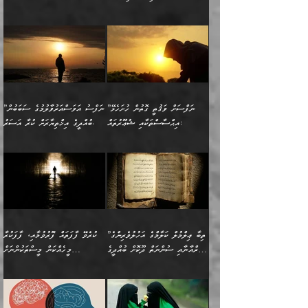
ސާމާނު އޭރު
މިއަސަރުކުރުމުގެ އަޞްލުގެ
ޞާލިޙު އަޚެކެވެ.“
އެހެންކަމުން ވިސްނުންތެރި
ބަޔާންކުރުން:
އެކަމެއްގައި އެހާ ދިގުކޮށް
🌴 އިބްނުލް ޖައުޒީ
އުފުލަމުންދިޔައެވެ. އޭރު އޭނާ
ފެށުން އައި ގޮތަކީ:
ދެންނެވުނެވެ: ”އެގޮތަށް
މީހާގެ އަތުގައި އެއްޗެއް
ވިސްނުން ޙައްޤުނުވާ
(597ހ) ވިދާޅުވިއެވެ:
ކިޔަމުންދިޔައެވެ: «الْحَمْدُ
ޞައްޙަކޮށްވާ ޠަބީޢަތެއް
ނެތްނަމަ ދެން
ނެތަސް ކަންބޮޑުވެ
ކަންކަމުގައި މާބޮޑަށް
”ދެއްކުންތެރިކަމާއި
لِله، أسْتَغْفِرُ الله»
ބަދަލުކޮށްލާ ގޮތަށް އައި
ކޮންކަމެއްތޯއެވެ؟“
ހިތާމަކުރުމެއް ނެތެވެ. އެހެނީ
ވިސްނުމަކީ ބައްޔެކެވެ.
އާފާތްތަކަށް ބިރުން
އެވެ. އެއަށްވުރެ އިތުރަށް
ލޯބިވާކަހަލަ އިޙްސާސެކެވެ.
ވިދާޅުވިއެވެ: ”ދިގުކޮށް
ބުއްދިވެރިޔާއަށް ތަނ
ފަހަރެއްގައި މިހެންވަނީ
ހެޔޮކަންތައް ކުރުން
އެއްޗެއް ނުކިޔައެވެ. ދެން
ދެން އެ ޠަބީޢަތުން ބުއްދިއަށް
މުހިއްމު ކަންކަމާއި އަދި
ދޫކޮށްލުމުގެ ބާބު
އޭނާ ވަކިތަނަކަށް ދިޔައެވެ.
އަސަރުކުރީއެވެ. ޝަރީޢަތުގައި
”ނަފްސަށް ވަޤުތީ ގޮތުން ހުށަހެޅޭ
”ނަފްސު އަވަސްއަރުވާލުމުގެ ސަބަބުން
މުހިއްމު ނޫންކަންކަމާމެދުވެސް
ބަޔާންކުރުން: ދަންނާށެވެ!
ދެން އޭނާގެ ބުރަކަށީގައި ހުރި
ލޯބިވެވޭކަހަލަ އިޙްސާސްތައް
އިޙްސާސްތަކާއި ޝުޢޫރުތައް:
ބުއްދީގެ އިޚްތިޔާރަށް ކުރާ އަސަރު.
މާބޮޑަށް ސަމާލުވެގެން
މީސްތަކުންގެ ތެރޭގައި،
ސާމާނުތައް ބަހައްޓަންދެން
ގެނައުން މަނައެއް ނުކުރެއެވެ.
ނަފްސަށް ބައިވަރު ވަޤުތީ
ބައެއް ނަފްސުތަކުގެ
ހުށިޔާރުވެގެން އުޅޭ ބައެއް
ދެއްކުންތެރިއަކަށް ވެދާނޭކަމަށް
އަހަރެން ހުރީމެވެ. ދެން
މިސާލަކަށް ބެލުމުގެ
ޞިފަތަކާއި އިޙްސާސްތައް
ޠަބީޢަތުގައި
ނަފްސުތަކުގެ ސަބަބުން
ބިރުން ހެޔޮ ޢަމަލުކުރުން
ބުނެފީމެވެ: "މި ނޫން އެއްޗެއް
ލައްޒަތެވެ. އެކަމަކު
ލިބިގެންވެއެވެ. އެއީ
އަވަސްއަރުވާލުންވެއެވެ. ދެން
ބުއްދިއަށް ކުރާ
ދޫކޮށްލާ މީހުންވެއެވެ. އެއީ
ކިޔަން ތިބާއަށް ރަނގަޅަށް ނ
ޝަރީޢަތުން އެއ
ނަފްސުގައި ހިފެހެއްޓިގެންވާ
ކުޑަ ވަޤުތުކޮޅެއްގެ ތެރޭގައި
އަސަރުންކަމުގައި ވެދާނެއެވެ.
ގޯހެކެވެ. އަދި ޝައިޠާނާއަށް
ލާޒިމް ޠަބީޢަތުގެ ތެރޭގައިވާ
ބުއްދި ލައްވާ ނުރައްކާތެރި
އެފަދަ ކަންކަމާމެދު ވިސްނާ
ވެވޭ އެއްބަސްވުމެކެވެ.
ކަންކަމެއް ނޫނެވެ. ނަމަވެސް
ޤަރާރުތައް ނިންމާ،
ފިކުރުކުރުން މާބޮޑަށް
އެކަމަކު އޭގައި އަހަރުމެން
”ތިބާ ޢިލްމުލް ކަލާމްގެ އަހުލުވެރިންގެ
ކުރެވޭ ފާފަތައް ފޮރުވުމާއި، ފާފަކުރާ
އެއީ ހުށަހެޅި ލައިގަންނަ
އިޚްތިޔާރުކުރަން އެނަފްސު
ދިގުލައިފިނަމަ, ފުރިހަމަ ކުރުން
ތަފްޞީލުކޮށް ބުނަމެވެ.
(ޤުރްއާނާއި ސުންނަތް ދޫކޮށް ބުއްދީގެ
މީހެއްކަން މީސްތަކުންނަށް
ކަންކަމެވެ. މިސާލަކަށް:
ބޭނުންވެއެވެ. ދެން ނަފްސަށް
ޙައްޤުވާ ކަންކަން
ހެޔޮކަންތައް ބެހިގެންދަނީ:
ޙުއްޖަތްތަކާއި ވިސްނުންތައް
އެނގިގެންވުމަށް ނުރުހުންވުމާއި،
އަބޫ ޢުމަރު އަޙްމަދު ބްނު
🌴 އިބްނުލް ޖައުޒީ
ހިތާމަޔާއި އުފަލާއި،
އޭގެ އަވަސްއަރުވާލުމާއި،
ބޭނުންކޮށްގެން ދީނުގެ ކަންކަމުގައި
މީސްތަކުން އޭނާ ނުބައިކޮށްފައި
ފުރިހަމަކުރުން މަނާކުރާ
🔹ސީދާ އެކަމުގައި
މުޙައްމަދު އަލްމާލިކީ
(597ހ) ވިދާޅުވިއެވެ:
ކަންބޮޑުވުމާއި
އަނެއްކޮޅުން ބުއްދި
ވާހަކަދައްކާ މީހުންގެ) މަޖްލިސްތަކަށް
އެއްޗެހިކިޔުމަށް ނުރުހުންވުން
ކަމެއްކަމުގައި:
(ދުނިޔަވީ) ލައްޒަތެއް ނެތް
(429ހ)، ބަޣުދާދުން
”ކުރެވޭ ފާފަތައް ފޮރުވުމާއި،
ޙާޒިރުވިންހެއްޔެވެ؟“
ހުއްދަވެގެންވާކަން ބަޔާންކުރުން: