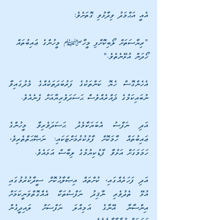
އެއީ އަޙްމަދު ވިދާޅުވި ގޮތަށެވެ: 
"ރިޔާސަތަށް ލޯބިކޮށްފި މީހާ؛ މީހުންގެ ޢައިބުތައް 
ހޯދަން އުޅޭނެތެވެ." 
އެހެންގޮސް ހެޔޮ ކަންތަކުގެ ފަރުބަދަތަކެއްގެ މެދުގައިވާ 
ނުބައިކަމުގެ ޛައްރެއްވެސް ޙަސަދަވެރިޔާއަށް ފެނެއެވެ.
އަދި ނަފްސު އެބަޔަކާމެދު ޙަސަދަވެރިވާ މީހުންގެ 
ޢައިބުތައް ހާމަކޮށް ފާޅުކުރުމަށްޓަކައި: ނަޞޭޙަތްތެރިވެ، 
ހަމަމަގަށް އަޅުވާ ފާޑުކިޔުމުގެ ލިބާސް އަޅައެވެ. 
އަދި ފަހަރެއްގައި، ކުށްތައް އިޞްލާޙުކޮށް ސީދާކުރުމުގައި 
އުޅޭ ތެދުވެރި ނާޤިދު ނަފްސުތަކާ އެއްގޮތްވަނީކަމަށް 
އިންސާނާ އޭނާގެ އަމިއްލަ ނަފްސަށް ލައިދީގެން 