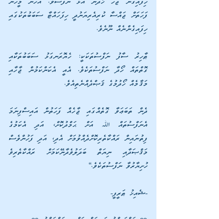
ހިފައިގެން ޖާހު ހޯދަން އުޅޭ ނަފްސެވެ. އެހެން މީހުން 
ފަހަތަށް ޖައްސާ ކުރިއެރިޔަނުދީ ހިފަހައްޓާ ސަބަބުތަކުގައި 
ހިފައިގެންނެއް ނޫނެވެ. 
ޠާހިރު ސާފު ނަފްސުތަކަކީ: ހެޔޮރަނގަޅު ސަބަބުތަކާއި 
ގޮތްތައް ހޯދާ ނަފްސުތަކެވެ. އެއީ އެކަންކަމުން ޖާހާއި 
މަޤާމެއް ހޯދުމުގެ ޤަޞްދެއްނެތިއެވެ. 
ދެން ތަބަޢަވާ ގޮތެއްގައި ޖާހެއް ފަހަތުން އައިސްފިނަމަ 
އެނަފްސުތައް ﷲ އަށް ޙަމްދުކޮށް، އަދި އެކަމުގެ 
ފިތުނައިން ރައްކާތެރިކޮށްދެއްވުމަށް އެދި، އަދި ފަހުންވެސް 
މަޤްޞަދާއި ނިޔަތް ބަދަލުވެދާނޭކަމަށް ރައްކާތެރިވެ 
ހުށިޔާރުވާ ނަފްސުތަކެވެ.“
-ޝެއިޚު ޠަރީފީ-