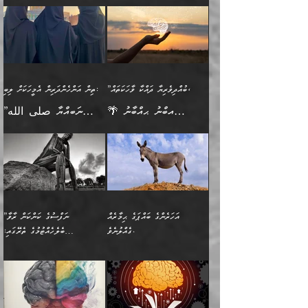
ބުއްދިއެއް ނުވެއެވެ. ދެންފަހެ
ނިމުމަށްފަހު ދެން އެއާ
ނަފުރަތްތެރިވާ ކަހަލަ ކަމެއް
ޢަމަލުކުރަން އެމީހަކު
(354ހ) ވިދާޅުވިއެވެ:
ވިދާޅުވިއެވެ: ”މީހުން ފެނުމުން
އެމީހެއްގެ ބުއްދި އެމީހަކާ
ވިއްދައިގެން ޢިލްމު ހޯދަން
އަންހެނާއަށް ދިމާވެ ވަރުގަދަ
ނުކުޅެދުމަކުން އަދި އެ ޢިލްމު
"ދުނިޔެމަތީގައި މީހަކަށް
އަޅުކަމުގައި ހީވާގިވެ
އެކުގައިވާ މީހަކީ: އެމީހަކު
އުޅެ އަދި އެކަމުގައި
އިޙްސާސެއް އޭނާއަށް
ޙިފްޡުކޮށް
ލިބޭނެ ހެޔޮ ޞިފަތަކުން
މުރާލިވުން ޞައްޙަ ކަންކަމާއި
ވާހަކަދެއްކުމުގެ ކުރިން
ދެމިހުރުމެވެ. އެހެނީ ދުނިޔޭގެ
އާދެއެވެ. އަދި އެއާއެކު
އެންމެ ފުރަތަމަކަމަކީ
ޞައްޙަ ނުވާ ކަންކަން
އެމީހަކުގެ ފުށުން އެ ނިކުންނަ
ސަބަބުތަކުން އެއްވެސް
އެއަންހެނ
ބުއްދިވެރިކަމެވެ. އަދި އެއީ
ބަޔާންކުރުން: މީހަކު
އެއްޗެއް ފެންނަ މީހާއެވެ.
ސަބަބަކަށް ސާފުކޮށް
”ބުއްދިވެރިޔާ ދައްކާ ވާހަކަތައް،
ތިން އަންހެންދަރިން އެމީހަކަށް ލިބި:
ﷲ ތަޢާލާ އެކަލާނގެ
ރޭއަޅުކަންކުރާ ބަޔަކާއެކުގައި
ދެންފަހެ އެމީހަކުގެ ބުއްދި
ރަނގަޅަށް ވާޞިލުވެވޭހުށީ
🌴 އިބްނު ޙިއްބާނު
”ނަބިއްޔާ صلى الله
އަޅުތަކުންނަށް ދެއްވި އެންމެ
ރޭގަނޑު ހޭދަކޮށްފާނެއެވެ.
ބޭރު ފެންޑާގައި އޮންނަ
އެކަމުގައި ޢިލްމު ސާފުކޮށް
(354ހ) ވިދާޅުވިއެވެ:
عليه وسلم
ހެޔޮ ރަނގަޅު ކަންތަކުންވާ
ދެން އެމީހުން ރޭގަނޑުގެ ގިނަ
މީހަކީ: ވާހަކަތަކެއް ދައްކާފައި
ޚާލިޞްވެގެންނެވެ. އަދި
”ބުއްދިވެރިޔާ ދައްކާ
ޙަދީޘްކުރެއްވިކަމަށް
ކަމެކެވެ. އެހެންކަމުން އެއާ
ވަޤުތު ނަމާދުކޮށްފާނެއެވެ.
ދެން އޭގެ ފަހުން އެނިކުތް
ބުއްދިވެރިޔަކު ވެއްޖެއްޔާ
ވާހަކަތައް، ޞައްޙަކޮށް
ރިވާކުރެވެއެވެ: "ތިން
އިދިކޮޅު ޞިފައެއް
އަނެއްކޮޅުން މީނާގެ ޢާދައަކީ
އެއްޗެ
ނިންމާނޭކަމަކީ: އެމީހަކު
ސަލާމަތުންވާ ހަށިގަނޑެއް
އަންހެންދަރިން އެމީހަކަށް ލިބި:
ޤާއިމުކޮށްގެން ހުރި މީހަކާ
ސާޢަތެއްވަރު އިރުކޮޅެއް
ކުރާކަމަކާ
ސީދާވާހެން ސީދާވާނެއެވެ.
1-ދެން އެކުދިން
އެކުގައި އިށީންދެ އުޅެގެން
ރޭއަޅުކަންކުރުމެވެ. ދެން މީނާ
އަނެއްކޮޅުން ޖާހިލުމީހާ ދައްކާ
އަދަބުވެރިކުރުވާ 2-އަދި
ﷲ ދެއްވި ނިޢުމަތް
(އެމީހުންނާ އެކުގައި
އަހަރެންގެ ބައްޕަގެ ޙިމާރެއް
”ނަފްސުގެ ކަންކަން ރާވާ
ވާހަކަތައް، ބަލިވެފައިވާ
އެކުދިން ކައިވެނިކުރުވާ 3-
ގަޑުބަޑުކޮށް
ރޭކުރާއިރު) އެމީހުންނާ
ގެއްލުނެވެ.
ބެލެހެއްޓުމުގެ ތެރޭގައި:
ހަށިގަނޑެއް އެގޮތްމިގޮތްވާހެން
އަދި އެކުދިންނަށް ހެޔޮކޮށް
ހުތުރުނުކުރާހުއްޓެވެ...
އެއްގޮތްވެއެވެ. ނުވަތަ އެމީހުން
މަގުފުރެދިފައިވާ ބަޔަކުގެ ކިބައިގައިވާ
🌱 ޖަޢުފަރު ބްނު މުޙައްމަދު
އެމީހުންގެ މަގުފުރެދުމާއި
ފުށޫއަރާ އިދިކީލަވާނެއެވެ. އަދި
ހިތައިފިނަމަ ފަހެ އެމީހަކަށްވަނީ
މޮޅެތި ރިވެތި ކަންކަމަށް ބަލާ
ބުއްދިއާއި ވިސްނުންތެރިކަން
ރޯދަ ހިފާއިރު މީނާވެސް
(148ހ) ކިޔާދެއްވިއެވެ:
އެމޮޅެތި ކަންކަމާ ގުޅުމެއް
ވިސްނުން ދިގު ނުކުރުންވެއެވެ.
ބުއްދިވެރިޔާގެ ބަސްތައް އެއީ
ސުވަރުގެއެވެ." 📖 ސުނަނު
އިތުރުކޮށްދޭނެ ކަމަކީ: އޭނާފަދަ
އެމީހުންނާއެކު ރޯދަހިފައެވެ.
”އަހަރެންގެ ބައްޕަގެ ޙިމާރެއް
ނުވެއެވެ. އެހެނީ ނަފްސަކީ
ކިތަންމެ މަދު
އަބީ ދާވޫދު 📖 ފަހެ ތިބާގެ
(އެހެން ބުއްދިވެރިންނާ)
އެމީހުން
ގެއްލުނެވެ. ދެން ބައްޕަ
ވަޒަންހަމަވާ އެއްޗެއް ނޫނެވެ.