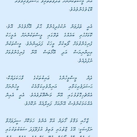
އޭނާ މީސްތަކުންނަށް ޢަދާވާތްތެރިވެ ޙަސަދަވެރިވާވަރު 
ބޮޑުވެގެންވެއެވެ. 
އެއީ ތެދުވަން ނުކުޅެދިގެންވާ ޙާލު އޮށޯވެގެން އޮވެ، 
ކޮޅަށްހުރި ބައެއްގެ ތެރޭގައި މީސްތަކުންނަށް އެމީހަކު 
ފެނިގެންވުމަށް ލޯބިކުރާ މީހަކު ފަދައިންނެވެ. މީސްތަކުން 
އިށީންނިޔަސް އަދި އޮށޯތަސް އޭނާ ފެނިގެންވުމަށް 
ނުފުދެއެވެ. 
ދެން މީސްމީހުންގެ ޢައިބުތަކުގެ ވާހަކަދައްކާ، 
ޙަސަދަވެރިކަމާއި އަނިޔާވެރިކަމާއެކު މީހުންނަށް 
އެއްޗެހިގޮވުމުގައި އޭނާ މަޝްޣޫލުވެއެވެ. އެއީ އެއިން 
އެއްކަމަކުންވެސް އޭނާއަށް ފައިދާއެއް ނުކޮށެވެ.
 ޖާހާއި މަޤާމު ހޯދަން އުޅޭ އެންމެ ހަމަކޮށް ސީދަލަށްވާ 
ނަފްސަކީ: އޭގެ ޒާތުގައި މަތިވެ އުފުލޭފަދަ ސަބަބުތަކުގައި 