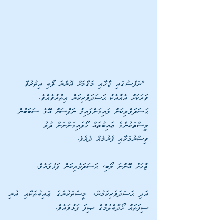
 ”ނަފްސުގައި ޖާހާއި މަޤާމަށް އޮންނަ ލޯބި އިތުރުވާ 
ވަރަކަށް އެއާއެކު ޙަސަދަވެރިކަން އިތުރުވެއެވެ. 
ޙަސަދަވެރިކަން ލައިގަނެފައިވާ ނަފްސަށް އޭގެ ސަބަބުން 
މީސްތަކުންގެ ޢައިބުތައް ހޯދައިގަންނަން ދުރު 
ވިސްނުމަކާއި ފެނުމެއް ދެއެވެ. 
ޖާހަށް އޮންނަ ލޯބި، ޙަސަދަވެރިކަން ފަޅުވައެވެ.
އަދި ޙަސަދަވެރިކަމުން، މީސްތަކުންގެ ޢައިބުތަކާއި އުނި 
ސިފަތައް ހޯދާބެލުމުގެ ޞިފަ ފަޅުވައެވެ. 