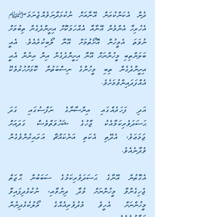
ދެން އެކަންކުރަން އޭނާއަށް ނުކުޅަދާނަވެއްޖެނަމަ؛ 
އެހުރިހާ އެންމެން އޭނާއާ އެއްހަމަކޮށް އިށީންދެގެން ތިބުމަށް 
ނުވަތަ އެމީހުން އޮށޯތުމަށް އޭނާ ލޯބިކުރެއެވެ. އެއީ 
ބަލަންތިބި މީހުންނަށް އޭނާ އިށީންދެގެން އިން އިނުން އެއީ 
އިށީންދެގެން ތިބި މީހުންގެ ނިސްބަތުން ކޮޅަށްހުރުމެކޭ 
އެއްފަދައިންވުމަށެވެ.
އަދި ފަހަރެއްގައި އިންސާނާގެ ނަފްސުގައި ގަދަ 
ޙަސަދަވެރިކަމާއެކު ޖާހުގެ ޝަހުވަތްވެސް ގަދައަށް 
ޖަމަޢަވެ، އެދޭތި އެކަތި އަނެކައްޗާ އަރައިރުންވެގެން 
ވެދާނެއެވެ. 
އެގޮތުން އޭނާގެ ޙަސަދަވެރިކަމުގެ ސަބަބުން ޙާޖަތް 
ޖެހިގެންވާ މީހުންނަށް މުދާ ދިނުމާއި، ނުކުޅެދިފައިވާ 
މީހުންނަށް އެހީވެ މެދުވެރިއެއްގެ ރޯލުކުޅެދިނުން 