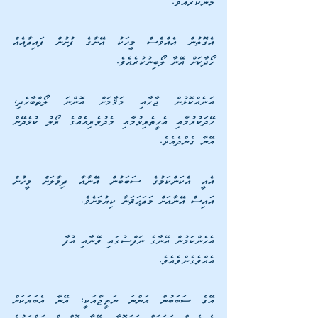
މަނާކުރެއެވެ.
އެގޮތުން އެއްވެސް މީހަކު އޭނާގެ ފުށުން ފައިދާއެއް 
ހޯދާކަށް އޭނާ ލޯބިނުކުރެއެވެ. 
އަނެއްކޮޅުން ޖާހާއި މަޤާމަށް އޮންނަ ލޯތްބާހެދި، 
ހޭދަކުރުމާއި އެހީތެރިވުމާއި މެދުވެރިއެއްގެ ރޯލު ކުޅެދޭން 
އޭނާ ގެންދެއެވެ.
އެއީ އެކަންކަމުގެ ސަބަބުން އޭނާއާ ދިމާލަށް މީހުން 
އައިސް އޭނާއަށް މަދަޙަޘަނާ ކިޔުމަށެވެ.
އެހެންކަމުން އޭނާގެ ނަފްސުގައި ވޭނާއި އުފާ 
އެއްވެގެންވެއެވެ. 
އޭގެ ސަބަބުން އަންނަ ނަތީޖާއަކީ: އޭނާ އެބަޔަކަށް 