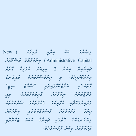
މިޞްރުގެ އައު އިދާރީ ވެރިރަށް (New 
Administrative Capital) ބިނާކުރުމުގެ މަޝްރޫއަށް 
ޗައިނާއިން އިއްޔެ 2 ބިލިއަން އެމެރިކާ ޑޮލަރު 
އިތުރުކޮށްފިއެވެ. މި އިންވެސްޓްމަންޓް މައިގަނޑު 
ގޮތެއްގައި އަމާޒުކޮށްފައިވަނީ "ސްމާޓް ސިޓީ" 
މެނޭޖްމަންޓް ނިޒާމުތައް ގާއިމުކުރުމަށެވެ. މިއީ 
މެދުއިރުމައްޗާއި އެފްރިކާގެ ގައުމުތަކުގެ ސަރުކާރުތައް 
ހިންގާ މަރުކަޒުތައް މުސްތަގުބަލުގައި ބިނާކުރާނެ 
މިންގަނޑެއްގެ ގޮތުގައި ޗައިނާގެ އާބަން ޓެކްނޮލޮޖީ 
ދައްކާލުމަށް ލިބުނު ފުރުސަތެކެވެ.