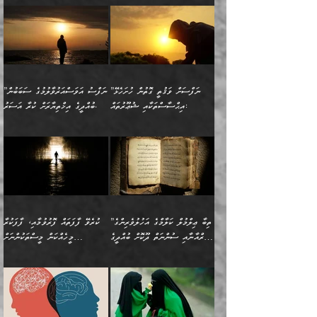
އުފުލަމުންދިޔައެވެ. އޭރު އޭނާ
ފެށުން އައި ގޮތަކީ:
ދެންނެވުނެވެ: ”އެގޮތަށް
މީހާގެ އަތުގައި އެއްޗެއް
ވިސްނުން ޙައްޤުނުވާ
(597ހ) ވިދާޅުވިއެވެ:
ކިޔަމުންދިޔައެވެ: «الْحَمْدُ
ޞައްޙަކޮށްވާ ޠަބީޢަތެއް
ނެތްނަމަ ދެން
ނެތަސް ކަންބޮޑުވެ
ކަންކަމުގައި މާބޮޑަށް
”ދެއްކުންތެރިކަމާއި
لِله، أسْتَغْفِرُ الله»
ބަދަލުކޮށްލާ ގޮތަށް އައި
ކޮންކަމެއްތޯއެވެ؟“
ހިތާމަކުރުމެއް ނެތެވެ. އެހެނީ
ވިސްނުމަކީ ބައްޔެކެވެ.
އާފާތްތަކަށް ބިރުން
އެވެ. އެއަށްވުރެ އިތުރަށް
ލޯބިވާކަހަލަ އިޙްސާސެކެވެ.
ވިދާޅުވިއެވެ: ”ދިގުކޮށް
ބުއްދިވެރިޔާއަށް ތަނ
ފަހަރެއްގައި މިހެންވަނީ
ހެޔޮކަންތައް ކުރުން
އެއްޗެއް ނުކިޔައެވެ. ދެން
ދެން އެ ޠަބީޢަތުން ބުއްދިއަށް
މުހިއްމު ކަންކަމާއި އަދި
ދޫކޮށްލުމުގެ ބާބު
އޭނާ ވަކިތަނަކަށް ދިޔައެވެ.
އަސަރުކުރީއެވެ. ޝަރީޢަތުގައި
”ނަފްސަށް ވަޤުތީ ގޮތުން ހުށަހެޅޭ
”ނަފްސު އަވަސްއަރުވާލުމުގެ ސަބަބުން
މުހިއްމު ނޫންކަންކަމާމެދުވެސް
ބަޔާންކުރުން: ދަންނާށެވެ!
ދެން އޭނާގެ ބުރަކަށީގައި ހުރި
ލޯބިވެވޭކަހަލަ އިޙްސާސްތައް
އިޙްސާސްތަކާއި ޝުޢޫރުތައް:
ބުއްދީގެ އިޚްތިޔާރަށް ކުރާ އަސަރު.
މާބޮޑަށް ސަމާލުވެގެން
މީސްތަކުންގެ ތެރޭގައި،
ސާމާނުތައް ބަހައްޓަންދެން
ގެނައުން މަނައެއް ނުކުރެއެވެ.
ނަފްސަށް ބައިވަރު ވަޤުތީ
ބައެއް ނަފްސުތަކުގެ
ހުށިޔާރުވެގެން އުޅޭ ބައެއް
ދެއްކުންތެރިއަކަށް ވެދާނޭކަމަށް
އަހަރެން ހުރީމެވެ. ދެން
މިސާލަކަށް ބެލުމުގެ
ޞިފަތަކާއި އިޙްސާސްތައް
ޠަބީޢަތުގައި
ނަފްސުތަކުގެ ސަބަބުން
ބިރުން ހެޔޮ ޢަމަލުކުރުން
ބުނެފީމެވެ: "މި ނޫން އެއްޗެއް
ލައްޒަތެވެ. އެކަމަކު
ލިބިގެންވެއެވެ. އެއީ
އަވަސްއަރުވާލުންވެއެވެ. ދެން
ބުއްދިއަށް ކުރާ
ދޫކޮށްލާ މީހުންވެއެވެ. އެއީ
ކިޔަން ތިބާއަށް ރަނގަޅަށް ނ
ޝަރީޢަތުން އެއ
ނަފްސުގައި ހިފެހެއްޓިގެންވާ
ކުޑަ ވަޤުތުކޮޅެއްގެ ތެރޭގައި
އަސަރުންކަމުގައި ވެދާނެއެވެ.
ގޯހެކެވެ. އަދި ޝައިޠާނާއަށް
ލާޒިމް ޠަބީޢަތުގެ ތެރޭގައިވާ
ބުއްދި ލައްވާ ނުރައްކާތެރި
އެފަދަ ކަންކަމާމެދު ވިސްނާ
ވެވޭ އެއްބަސްވުމެކެވެ.
ކަންކަމެއް ނޫނެވެ. ނަމަވެސް
ޤަރާރުތައް ނިންމާ،
ފިކުރުކުރުން މާބޮޑަށް
އެކަމަކު އޭގައި އަހަރުމެން
”ތިބާ ޢިލްމުލް ކަލާމްގެ އަހުލުވެރިންގެ
ކުރެވޭ ފާފަތައް ފޮރުވުމާއި، ފާފަކުރާ
އެއީ ހުށަހެޅި ލައިގަންނަ
އިޚްތިޔާރުކުރަން އެނަފްސު
ދިގުލައިފިނަމަ, ފުރިހަމަ ކުރުން
ތަފްޞީލުކޮށް ބުނަމެވެ.
(ޤުރްއާނާއި ސުންނަތް ދޫކޮށް ބުއްދީގެ
މީހެއްކަން މީސްތަކުންނަށް
ކަންކަމެވެ. މިސާލަކަށް:
ބޭނުންވެއެވެ. ދެން ނަފްސަށް
ޙައްޤުވާ ކަންކަން
ހެޔޮކަންތައް ބެހިގެންދަނީ:
ޙުއްޖަތްތަކާއި ވިސްނުންތައް
އެނގިގެންވުމަށް ނުރުހުންވުމާއި،
އަބޫ ޢުމަރު އަޙްމަދު ބްނު
🌴 އިބްނުލް ޖައުޒީ
ހިތާމަޔާއި އުފަލާއި،
އޭގެ އަވަސްއަރުވާލުމާއި،
ބޭނުންކޮށްގެން ދީނުގެ ކަންކަމުގައި
މީސްތަކުން އޭނާ ނުބައިކޮށްފައި
ފުރިހަމަކުރުން މަނާކުރާ
🔹ސީދާ އެކަމުގައި
މުޙައްމަދު އަލްމާލިކީ
(597ހ) ވިދާޅުވިއެވެ:
ކަންބޮޑުވުމާއި
އަނެއްކޮޅުން ބުއްދި
ވާހަކަދައްކާ މީހުންގެ) މަޖްލިސްތަކަށް
އެއްޗެހިކިޔުމަށް ނުރުހުންވުން
ކަމެއްކަމުގައި:
(ދުނިޔަވީ) ލައްޒަތެއް ނެތް
(429ހ)، ބަޣުދާދުން
”ކުރެވޭ ފާފަތައް ފޮރުވުމާއި،
ޙާޒިރުވިންހެއްޔެވެ؟“
ހުއްދަވެގެންވާކަން ބަޔާންކުރުން:
ހިތްފަސޭހަވުމާއި،
މަޝްޣޫލުކޮށްލާފަދަ އެހެރަ
ރައްކާތެރިކަމުގެ ފިޔަވަޅުތައް
ކަންކަމެވެ. މިސާލަކަށް
ޤައިރަވާނުގެ ރަށަށް އައިހިނދު
ފާފަކުރާ މީހެއްކަން
ބިރުވެރިކަމާއި އަމާންކަމުގެ
އިޙްސާސްތަކާއި ޝުޢޫރުތައް