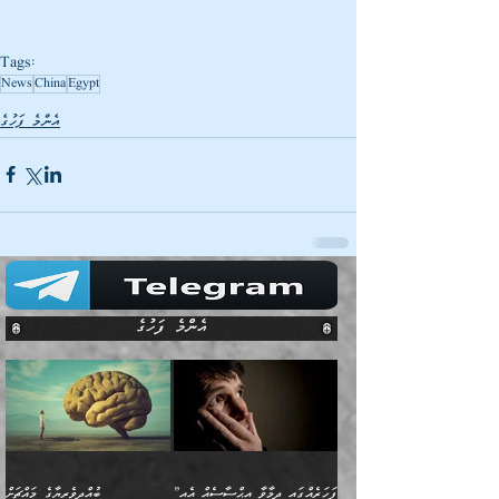
Tags:
News
China
Egypt
އެންމެ ފަހުގެ
އެންމެ ފަހުގެ
”ފަހަރެއްގައި ދިމާވާ އިޙްސާސެއް އެއީ
ބުއްދިވެރިޔާގެ މައްޗަށް