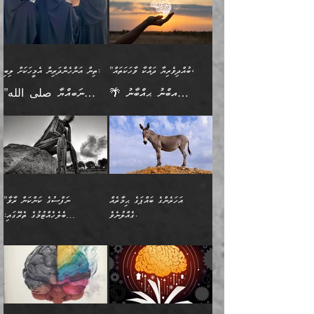
އެމީހެއްގެ ބުއްދި އެމީހަކާ
ވިއްދައިގެން ޢިލްމު ހޯދަން
އަންހެނާއަށް ދިމާވެ ވަރުގަދަ
ނުކުޅެދުމަކުން އަދި އެ ޢިލްމު
"ދުނިޔެމަތީގައި މީހަކަށް
އަޅުކަމުގައި ހީވާގިވެ
އެކުގައިވާ މީހަކީ: އެމީހަކު
އުޅެ އަދި އެކަމުގައި
އިޙްސާސެއް އޭނާއަށް
ޙިފްޡުކޮށް
ލިބޭނެ ހެޔޮ ޞިފަތަކުން
މުރާލިވުން ޞައްޙަ ކަންކަމާއި
ވާހަކަދެއްކުމުގެ ކުރިން
ދެމިހުރުމެވެ. އެހެނީ ދުނިޔޭގެ
އާދެއެވެ. އަދި އެއާއެކު
އެންމެ ފުރަތަމަކަމަކީ
ޞައްޙަ ނުވާ ކަންކަން
އެމީހަކުގެ ފުށުން އެ ނިކުންނަ
ސަބަބުތަކުން އެއްވެސް
އެއަންހެނ
ބުއްދިވެރިކަމެވެ. އަދި އެއީ
ބަޔާންކުރުން: މީހަކު
އެއްޗެއް ފެންނަ މީހާއެވެ.
ސަބަބަކަށް ސާފުކޮށް
”ބުއްދިވެރިޔާ ދައްކާ ވާހަކަތައް،
ތިން އަންހެންދަރިން އެމީހަކަށް ލިބި:
ﷲ ތަޢާލާ އެކަލާނގެ
ރޭއަޅުކަންކުރާ ބަޔަކާއެކުގައި
ދެންފަހެ އެމީހަކުގެ ބުއްދި
ރަނގަޅަށް ވާޞިލުވެވޭހުށީ
🌴 އިބްނު ޙިއްބާނު
”ނަބިއްޔާ صلى الله
އަޅުތަކުންނަށް ދެއްވި އެންމެ
ރޭގަނޑު ހޭދަކޮށްފާނެއެވެ.
ބޭރު ފެންޑާގައި އޮންނަ
އެކަމުގައި ޢިލްމު ސާފުކޮށް
(354ހ) ވިދާޅުވިއެވެ:
عليه وسلم
ހެޔޮ ރަނގަޅު ކަންތަކުންވާ
ދެން އެމީހުން ރޭގަނޑުގެ ގިނަ
މީހަކީ: ވާހަކަތަކެއް ދައްކާފައި
ޚާލިޞްވެގެންނެވެ. އަދި
”ބުއްދިވެރިޔާ ދައްކާ
ޙަދީޘްކުރެއްވިކަމަށް
ކަމެކެވެ. އެހެންކަމުން އެއާ
ވަޤުތު ނަމާދުކޮށްފާނެއެވެ.
ދެން އޭގެ ފަހުން އެނިކުތް
ބުއްދިވެރިޔަކު ވެއްޖެއްޔާ
ވާހަކަތައް، ޞައްޙަކޮށް
ރިވާކުރެވެއެވެ: "ތިން
އިދިކޮޅު ޞިފައެއް
އަނެއްކޮޅުން މީނާގެ ޢާދައަކީ
އެއްޗެ
ނިންމާނޭކަމަކީ: އެމީހަކު
ސަލާމަތުންވާ ހަށިގަނޑެއް
އަންހެންދަރިން އެމީހަކަށް ލިބި:
ޤާއިމުކޮށްގެން ހުރި މީހަކާ
ސާޢަތެއްވަރު އިރުކޮޅެއް
ކުރާކަމަކާ
ސީދާވާހެން ސީދާވާނެއެވެ.
1-ދެން އެކުދިން
އެކުގައި އިށީންދެ އުޅެގެން
ރޭއަޅުކަންކުރުމެވެ. ދެން މީނާ
އަނެއްކޮޅުން ޖާހިލުމީހާ ދައްކާ
އަދަބުވެރިކުރުވާ 2-އަދި
ﷲ ދެއްވި ނިޢުމަތް
(އެމީހުންނާ އެކުގައި
އަހަރެންގެ ބައްޕަގެ ޙިމާރެއް
”ނަފްސުގެ ކަންކަން ރާވާ
ވާހަކަތައް، ބަލިވެފައިވާ
އެކުދިން ކައިވެނިކުރުވާ 3-
ގަޑުބަޑުކޮށް
ރޭކުރާއިރު) އެމީހުންނާ
ގެއްލުނެވެ.
ބެލެހެއްޓުމުގެ ތެރޭގައި:
ހަށިގަނޑެއް އެގޮތްމިގޮތްވާހެން
އަދި އެކުދިންނަށް ހެޔޮކޮށް
ހުތުރުނުކުރާހުއްޓެވެ...
އެއްގޮތްވެއެވެ. ނުވަތަ އެމީހުން
މަގުފުރެދިފައިވާ ބަޔަކުގެ ކިބައިގައިވާ
🌱 ޖަޢުފަރު ބްނު މުޙައްމަދު
އެމީހުންގެ މަގުފުރެދުމާއި
ފުށޫއަރާ އިދިކީލަވާނެއެވެ. އަދި
ހިތައިފިނަމަ ފަހެ އެމީހަކަށްވަނީ
މޮޅެތި ރިވެތި ކަންކަމަށް ބަލާ
ބުއްދިއާއި ވިސްނުންތެރިކަން
ރޯދަ ހިފާއިރު މީނާވެސް
(148ހ) ކިޔާދެއްވިއެވެ:
އެމޮޅެތި ކަންކަމާ ގުޅުމެއް
ވިސްނުން ދިގު ނުކުރުންވެއެވެ.
ބުއްދިވެރިޔާގެ ބަސްތައް އެއީ
ސުވަރުގެއެވެ." 📖 ސުނަނު
އިތުރުކޮށްދޭނެ ކަމަކީ: އޭނާފަދަ
އެމީހުންނާއެކު ރޯދަހިފައެވެ.
”އަހަރެންގެ ބައްޕަގެ ޙިމާރެއް
ނުވެއެވެ. އެހެނީ ނަފްސަކީ
ކިތަންމެ މަދު
އަބީ ދާވޫދު 📖 ފަހެ ތިބާގެ
(އެހެން ބުއްދިވެރިންނާ)
އެމީހުން
ގެއްލުނެވެ. ދެން ބައްޕަ
ވަޒަންހަމަވާ އެއްޗެއް ނޫނެވެ.
ބަސްތަކެއްވިޔަސް އޭގެ ޤަދަރު
އަންހެން ދަރިން
ގާތްވުމާއި، އެއާ އިދިކޮޅު އިދ
ވިދާޅުވިއެވެ: ”ﷲ ތަޢާލާ
ނަފްސު ކަންކަން
ބޮޑުވެގެންވެއެވެ. އެއީ
ކައިވެނިކުރުވުމުގައި