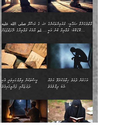
ނަހީކުރެއްވިކަމެއް
އަސަރުކުރެއެވެ. އެގޮތުން
މެދުގައި އެއ
ޚަރަދުކުރުމަށެވެ. އަދި ފިރިހެން
ނިކުންނަހިނދު އޭގެ
ٱللَّهُ مَثَلࣰا كَلِمَةࣰ
ނޭނގޭހެއްޔެވެ!؟ ފަހެ ދީނުގެ
ނަފްސަކީ މަތިވެ
ދަރިފުޅު
ހިއްސާއެއް ތިބާއަށްވެއެވެ.
طَیِّبَةࣰ كَشَجَرَةࣲ
ތަނބު އަރިއަޅައިފިނަމަ
ބޮޑުވެގަންނަން ބޭނުންވާ
އަދި ފިތުނަވެރިވާ ކޮންމެ
طَیِّبَةٍ أَصۡلُهَا ثَابِتࣱ
އަންހެނުން މެދުވެރިކޮށް އެ
ނަފްސެއްނަމަ؛
މާތްވެގެންވާ ޞަޙާބީ، މުއުމިންތަކުންގެ
ﷲ ގެ ރަސޫލާ صلى الله عليه
ޒުވާނެއް، އަދި އެއަންހެނާއާ
وَفَرۡعُهَا فِی
ޘާބިތެއް ނުކުރެވޭނެއެވެ! އަދި
މީސްތަކުންގެ މަދަޙަ ތަޢުރީފު
ބޮޑުބޭބެ: މުޢާވިޔާ ބްނު އަބީ
وسلم އާއެކު މުޢާވިޔާގެ ނޭފަތްޕުޅަށް
ދިމާލަށް ބެލުން އަމާޒުކުރާ
ٱلسَّمَاۤءِ ) (إبراهيم
އޭގައި ބާގަނޑެއް ހެދިއްޖެނަމަ
ބަލައިގަތުން މަދުކުރަން
ސުފްޔާނު (60ހ):
ވަތް ހިރަފުސް ވެލިކޮޅެއްވެސް ޢުމަރު
ﷲ ގެ ރަސޫލާ صلى الله
💧އިބްނުލް މުބާރަކު
ކޮންމެ ޒުވާނެއްގެ ފާފަ، އެ
: ٢٤) "اللّه ހެޔޮ ރަނގަޅު
ބްނު ޢަބްދުލް ޢަޒީޒަށްވުރެ ހެޔޮވެ
އަންހެނުންނަކަށް އެ ފޫބައްދާ
ޖެހެއެވެ. އެއީ އެ ޠަބީޢަތާއެކު
عليه وسلم ގެ
(181ހ) އާ
ހިއްސާގައި ހިމެނެއެވެ. އެހެނީ
ކަލިމައެއްގެ މިސާލު، ހެޔޮ
މާތްވެގެންވެއެވެ!“
އިޞްލާޙެއް ނުކުރެވޭނެއެވެ!
މަދަޙަޘަނާ ލިބުމުން؛
ޞަޙާބީންނާމެދު
އެސުވާލުކުރެވުމުން
އެއީ ތިބާގެ އަންހެން
ރަނގަޅު ގަހެއް ފަދައިން
އަންހެނުންގެ ޖިހާދަ
ހެއްލުންތެރިކަމާއި، ބޮޑާކަމާއި،
އަހުލުއްސުންނާގެ ޢަޤީދާއާ
ވިދާޅުވިއެވެ: ”ﷲ ގެ ރަސޫލާ
ދަރިފުޅެވެ. އަދި އެދަރިފުޅު
ޖައްސަވަނީ ކޮންފަދައަކުންކަން
ނަފްސުގެ ޢައިބުތައް ހަނދާނ
ޚިލާފުވުމުގެ ކޮޅުމަތި، އަދި
صلى الله عليه وسلم
ނިވާކޮށް ފަރުދާކުރަން
ތިބާއަށް ނުފެނޭހެއްޔެވެ؟
އެތެރޭގައި ފޮރުވައިގެން އޮތް
އާއެކު މުޢާވިޔާގެ ނޭފަތްޕުޅަށް
ތިބާއަށްވަނީ
އެގަހުގެ މައިގަނޑާއި ބުޑު
އަހަރެން ދެރަވެ ހިތާމަކުރެވޭ ކަމެއް
މީސްތަކުން ޢިލްމުގައިވަނީ އެކި
ނުބައި ފާސިދު ޢަޤީދާ ފާޅުވަނީ
ވަތް ހިރަފުސް ވެލިކޮޅެއްވެސް
އަމުރުވެވިގެންނެވެ. ތިބާ
ރަނގަޅަށް ބިމުގައި ހަރުލާ
އެބަ ދިމާވެއެވެ.
ދަރަޖައާއި ފަންތީގައިއެވެ.
މާތްވެގެންވާ ޞަޙާބީ މުޢާވިޔާ
ޢުމަރު ބްނު ޢަބްދުލް
އެހެން ކަންތައް ނުކޮށްފިނަމަ
ސާބިތުވެފައިވެއެވެ. އަދި
🍁 ޢަބްދުއް ރަޙްމާނު ބްނު
🌾އިމާމް އައްޝާފިޢީ
ބްނު އަބީ ސުފްޔާނަށް
ޢަޒީޒަށްވުރެ ހެޔޮވެ
ތިބާ ފާފަވެރިވާނެއެވެ. އަދި
އެގަހުގެ ގޮފިތައް މައްޗަށް
ޒައިދު ބްނު އަސްލަމް
(204ހ) ވިދާޅުވިއެވެ:
ޤަދަރުކުޑަކޮށް،
މާތްވެގެންވެއެވެ!“ 📖
ތިބާގެ ސަބަބުން މެދުވެރިވި
އަރައިގެންގޮސް
(182ހ) ކިޔާދެއްވިއެވެ:
”މީސްތަކުން ޢިލްމުގައިވަނީ
ކުޑައިމީސްކޮށް، ވަށްބަސްބުނާ
އައްޝަރީޢާ ލިލްއާޖުއްރީ 📖
ފާފަތައް އޭގެ މިންވަރަކުން
އުޑަށްގޮސްފައެވެ." ރަސޫލާ
”އަހަރެން އެއްދުވަހަކު އަބޫ
އެކި ދަރަޖައާއި
ހިސާބުންނެވެ. 💥ވަކީޢު
🌾މުޢާވިޔާ ބްނު އަބީ
ތިބާގެ
صلى الله عليه وسلم
ޙާޒިމު (133ހ)އަށް
ފަންތީގައިއެވެ. ޢިލްމުގައި
ބްނުލް ޖައްރާޙު (197ހ)
ސުފްޔާނު ވައްޓާލާފައި
ޙަދީޘްކުރެއްވި
ދެންނެވީމެވެ: "އަހަރެން
އެމީހުންގެ ދަރަޖަވަނީ: އެ
ވިދާޅުވިކަމަށް ރިވާކުރެވެއެވެ:
ޢަދުލުވެރި އިމާމުންނަކީ
”ޤުރްއާނުގެ އަލީގައި، އަންހެނާ ބޭރަށް
”ނަފްސު ވަކިކަމަކާ އުޅެގަންނަހިނދު