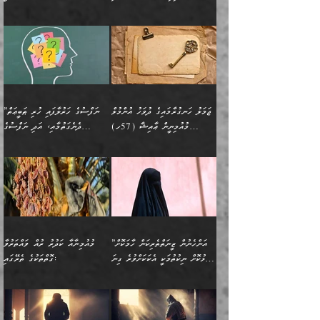
އަނެކަކުގެ ވިސްނުން ފަހުމްވެ
އަމުރުކުރަމުން ދިޔައެވެ. ދެން
އިންޖިނޭރުކަންފަދަ
އެޞިފަތަކަށް އަސަރުކުރުވާ،
ކްލާސްމޭޓުންނަކީ މަރެވެ.
ޢައިބެއް ނޫނެވެ.
ޅިޔަނުންނާއިމެދު ޙަދީޘްގައި
ހަމަ އެގޮތަށް ތިބާގެ
ދޭހަވުމަށްވުރެ މާ މަތީ
ﷲ އަށް އީމާންވާ މީހުންގެ
ވަޒީފާތަކެވެ. އެހެނީ ވަޒީފާ
އޭގެ މައްޗަށް ޙުކުމްކުރާ
އައިސްފައިވަނީ އެއީ މަރު
ބައްޕައާއި، ތިބާގެ ފިރިހެން
ގުޅުމެކެވެ. އެއީ އެކަކު
ތެރެއިން މީހަކު ގެނެވި
އަދާކުރުމުގެ ދަރަޖަ ބޮޑުކޮށް
އެއްޗަކީ ބުއްދިކަމުގައިވެއެވެ.
ކަމުގައިއެވެ. އައުލަވީ
ދަރިފުޅުވެސް ތިބާއަށް
އަނެކަކު ފުރިހަމަކޮށްދޭ
ޞަލީބަށް އެރުވުމަށް
މަތިކުރާ ޒުވާން އަންހެނާ
އެއީ ބުއްދީގައި ޢިލްމާއި،
ޤިޔާސުން އެޙަދީޘްގައި:
ޚަރަދުކޮށްދިނުން ޢައިބަކަށް
ގުޅުމެކެވެ. އެހެންކަމުން،
އަމުރުކުރިހިނދު އޭނާއަށް
ތަޖ
އަންހެނާ ވަޒީފާ އަދާކުރާ
ނުވެއެވެ. އެހުރިހާ
ތިބާގެ ވިސްނުމާއި ޚިޔާލާ
ބުނެވުނެވެ: "ވަޞިއްޔަތެއް
ތަނުގައި އުޅޭ، ފިރިހެނުން
އެންމެންވެސް މުދަލާއި ފައިސާ
އެއްގޮތްވެ ވިސްނޭ އަންހެނަކު
އޮތިއްޔާ ކުރާށެވެ." ދެން އޭނާ
ޖަމަލު ހަނގުރާމައިގެ ދުވަހު އުންމުލް
”ނަފްސުގެ ހަރުލާފައި ހުރި ޠަބީޢަތް
ހިމެނެއެވެ. އެއީ އެމީހުންގެ
އެއްކުރާ މަޤްޞަދެއްކަމުގައި
ހޯދަން ތިބާއަށް ޙާޖަތެއް
ބުނެފިއެވެ: "އަހަރެން
މުއުމިނީން ޢާއިޝާ (57ހ)
ދެނެގަތުމާއި، އަދި ނަފްސުގެ
ވޯރކްމޭޓު އަންހެނާގެ ގާތަށް
ބަލަނީ ތިބާއެވެ. އެގޮތުން
ނުވެއެވެ. ތިބާ ޙާޖަތް
ވަޞިއްޔަތް ކުރާނީ
ނިކުމެވަޑައިގަންނަވަން
އެދުންވެރިކަން ބުއްދިން ވަޒަންކުރުމަށް
”އަންހެނުން ޖިހާދުކުރަން
ނަފްސުގެ ޠަބީޢަތުގެ ހުރި
ވަދެއުޅުން ގިނަވެގެންވާ
ބައްޕަގެ ގާތުގައި: "ތިހާވަރަށް
ޤަޞްދުކުރެއްވިހިނދު އުންމުލް
އެއިން ކުރާ އަސަރު:
ޖެހިގެންވަނީ ތިބާގެ
ކޮންކަމަކަށްހެއްޔެވެ. އަހަރެން
ޖެހޭނެކަމަށްވާނަމަ ﷲ ގެ
ޞިފަތަކަކީ ކޮބައިކަން
ފިރިހެނުންނެވެ. ފަހެ އެމީހުންނީ
ބުރަކޮށް މަސައްކަތްކޮށް
މުއުމިނީން އުންމު ސަލަމާ (61ހ)
ވިސްނުމާއި ޚިޔާލާއެކު ތިބާ
ދުނިޔެއަށް ވެއްދުނީ އަހަރެންގެ
ރަސޫލާ صلى الله عليه
ނޭނގެނީސް، ނަފްސު
އެކަމަނާއަށް ލިޔުއްވިކަމަށް
ޅިޔަނުންނަށްވުރެ އެތައް
ދާއޮހޮރުވަނީ ކީއްވެހޭ"
ބަލައިގަންނަ އަންހެނަކު
ލަފައެއް ނެތިއެވެ. އެތަނުގ
وسلم ކަމަނާއަށް އެކަމަށް
ޝަހުވަތްތައް ނަގައިގަންނަ
ރިވާކުރެވެއެވެ:
ގޮތަކުން ނުރައްކާ ބޮޑު
އަހައިފިނަމަ އޭނާ ބުނާނީ
ހޯދުމެވެ. އެހެނ
ޢަހްދު ހިއްޕެވީހެވެ. ކަމަނާ
ގޮތް ވަޒަންކުރަން ބުއްދިއަށް
ބައެކެވެ. އެގޮތުން މަސައްކަތު
ތިމަންނާގެ ދަރިން
(ރަނގަޅު ސީދާ ގޮތުން)
ކުޅަދާނަނުވެއެވެ.
މާހައުލުގައި އުޅޭ ފިރިހެނުން،
އުފާކޮށްދިނުމަށެވެ. ފިރިމިހާގެ
”އަންހެނުން ޒީނަތްތެރިކަން ހާމަކޮށް
މުއުމިނާއާ ކަދުރު ރުއް ވައްތަރުވާ
ފޭވެއްޖެއެވެ! ފޭވެއްޖެއެވެ!
ނަފްސުތަކުގައިވާ ކޮންމެ
ޅިޔަނުންނާ އެކި ގޮތްގޮތުން
ގާތުން އެހެން އަހައިފިނަމަ
ފާޅުކޮށް ނިކުތުމަކީ އެކަކަށްވުރެ ގިނަ
ގޮތްތަކުގެ ތެރޭގައި:
ރަށްތަކަށް ދަތުރުފަތުރުކޮށް،
ޠަބީޢަތަކުންވެސް، އެތައް
އެއްގޮތްވެ، އަދި އެހެން
ބުނާނީ ތިމަންނާގެ
މީހުން އޭގައި ހިއްސާވާ ފާފައެކެވެ.
ތިބާގެ އަންހެން ދަރިފުޅު
🌴 ﷲ ތަޢާލާ
ކުރިއަށް ނިކުމެއުޅުން
ބައިވަރު ޝަހުވަތްތައް
ގޮތްތަކުން ނުރައްކާ
އަނބިމީހާއާއި ޢާއިލާގެ
ޢައުރަނިވާނުކޮށް، ނުވަތަ
ވަޙީކުރެއްވިއެވެ: ( أَلَمۡ
އެކަލޭގެފާނު ކަމަނާއަށް
އެނަފްސު ބަލައިގަންނަ ގޮތަށް
އިތުރުވެއެވެ. އެ ދެމީހުންގެ
ބޭނުންތައް ފުއްދާ
ޒީނަތް ހާމަކޮށްގެން
تَرَ كَیۡفَ ضَرَبَ