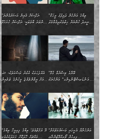
އެޅުމާއި، ދިމާވެދާނޭ ގޮތ
ނަމާދާއި، ރޯދައާއި، ޙައްޖާއި،
އަބޫ މުޙައްމަދު އިބްނު އަބީ
މީސްތަކުންނަށް
އިޙްސާސާއި، މޮޅިވެރިކަމާއި
ޖަމަޢަވެއްޖެނަމަ, އެހިނދުން
ހަ
ޒައިދު އަލްޤައިރަވާނީ
އެނގިގެންވުމަށް
ހިތްހަމަޖެހުމާއި އެނޫންވެސް
ނުބައި ރައުޔު، އަދި ފަހުން
”ތިބާގެ އަންހެން ދަރިފުޅު މީހަކާ
”ނަފްސަށް އެއިން އަސަރުގެންނަ
(386ހ) އެކަލޭގެފާނާ
ނުރުހުންވުމާއި، މީސްތަކުން
ގިނަ ކަންކަމެވެ. މި
ހިތާމަކުރާނޭ ކަންކަން ބުއްދިން
ނީނދެ ހުންނަން ހިތްވަރުދިނުމާމެދު
ތިންވަނަ ބާވަތަކީ: ނަފްސަށް ހުށަހެޅޭ
ވާހަކަދައްކަވަމުން
އޭނާ ނުބައިކޮށްފައި
ޞިފަތަކުން ކަމެއް ނަފްސުގައި
އިޚްތިޔާރުކުރެއެވެ. އަދި
ތިބާ ހުށިޔާރުވެ ޚަބަރުދާރުވާށެވެ!
ކަންކަމެވެ. (ޝުޢޫރުތަކާއި
އެގޮތަށް ތިމަންނާ ހިތްވަރުދެނީ
އެގޮތުން ނަފްސުގެ
އެއްސެވިއެވެ: ”ތިބާ ޢިލްމުލް
އެއްޗެހިކިޔުމަށް ނުރުހުންވުން
އިޙްސާސްތަކެވެ.)
އަބަދުމެ ހަރުލައިގެން
ފަހަރެއްގައި އެފަދަ ބުއްދިއެއް
ކިހިނެއްހެއްޔެވެ؟ އެކަމަށް
ޠަބީޢަތުގައި ލޯބިވުމާއި
ކަލާމްގެ އަހުލުވެރިންގެ
ހުއްދަވެގެންވާކަން
ދާއިމަކަށް ނުހުރެއެވެ. އެކަމަކު
ބަލިކަށިވެ ގަމާރުވެ
ހިތްވަރުދޭން ބޭނުންކުރާ
ނުރުހުންވުމާއި، އުފާވުމާއި
(ޤުރްއާނާއި ސުންނަތް ދޫކޮށް
ބަޔާންކުރުން: ކުރެވޭ ނުބައި
އެކަންކަން ލައިގަނެފައި
ކޮސްވެގެންވާ ކަމަށް ތުހުމަތުވެ
ފެތުރިގެންވާ ފަސް ގޮތެއް
ދެރަވުންވެއެވެ. މިއީ
ބުއްދީގެ ޙުއްޖަތްތަކާއި
ކަންތައް ފޮރުވާ
އަނެއްކާ ފިލ
އަހަރެން ތިބާއަށް ކިޔާދޭނަމެވެ.
ނަފްސުތަކުގައިވާ ޠަބީޢީ
ވިސްނުންތައް ބޭނުންކޮށްގެން
ވަންހަނާކުރުމަކީ
ތިބާގެ އަންހެން ދަރިފުޅަށް
ޞިފަތަކެކެވެ. ނަމަވެސް
ދީނުގެ ކަންކަމުގައި
ދެއްކުންތެރިކަމެއްކަމުގައި
”އޭނާގެ ވިސްނުމާ ގުޅޭ
އެއްފަހަރަކު އުޅުނު ރަސްކަލަކު، ﷲ
އަދި އެކުއްޖާގެ
އެކަންކަން އިންސާނާއަށް
ވާހަކަދައްކާ މީހުންގެ)
ހީކުރާ މީހަކު ހީކޮށްފާނެއެވެ.
"އަންޑަރސްޓޭންޑިންގ" އަންހެނަކު
އަށް އީމާންވެއްޖެ މީހުންގެ ތެރެއިން
މުސްތަޤްބަލަށް އެކަމުގެ
ޖެހޭހިނދު އެއީ ވަޤުތީ ގޮތުން
މަޖްލިސްތަކަށް
އެކަންވަނީ އެހެންނެއް ނޫނެވެ.
ހޯދަން ވަރުބަލިވެގެން އުޅެއެވެ.
މީހަކު އަތުޖެހިއްޖެނަމަ އެމީހަކު
އޭ އަޚާއެވެ! ތިބާއާ އެއްފަދަ
🌴 ހިޝާމު ބްނު އިސްމާޢީލު
ނުރައްކާ ނޭނގިހުރެވެސް ތިބާ
ހުށަހެޅޭ ޞިފަތަކަކަށްވެއެވެ.
ޞަލީބަށް އެރުވުމަށް އަމުރުކުރަމުން
ޙާޒިރުވިންހެއްޔެވެ؟“ އަބޫ
މަނާވެގެންވާކަމަކީ
ފިރިހެނަކާ މެނުވީ ތިބާގެ
(217ހ) ކިޔާދެއްވިއެވެ:
އެކަމަށް ވެއްޓިފައި
ދެން އޭގެ ޠަބީޢީ
ދިޔައެވެ.
ޢުމަރު ވިދާޅުވިއެވެ:
އިންސާނާއަކީ ވަރަޢަވެރި
ވިސްނުމާ އެއްގޮތްވެ
”އެއްފަހަރަކު އުޅުނު
ވެދާނެއެވެ: 1- އާމްދަނީ
މިންގަނޑަށްވުރެ އެޞިފަތައް
”އާނއެކެވެ. އަހަރެން
މީހެއްކަމުގައި މީހުންނަށް
އަންޑަރސްޓޭންޑު
ރަސްކަލަކު، ﷲ އަށް
ހޯދަން މަސައްކަތްކުރުމާއި
ބޭރުވެއްޖެނަމަ, އެހިސާބުން
ދެފަހަރަކު ޙާޒިރުވީމެވެ. ދެން
ދައްކަންވެގެން، އަދި އޭނާއަކީ
ނުވެވޭނެއެވެ. ދެންފަހެ
އީމާންވެއްޖެ މީހުންގެ ތެރެއިން
ވަޒީފާ އަދާކުރުމުގެ ދަރަޖަ
ބުއްދިއަށް އަސަރުކުރެއެވެ.
އެއަށ
ﷲ ދެކެ ބިރުގަންނަ
އަންހެނާއަށް ބަލާއިރު ތިޔަ
މީހަކު އަތުޖެހިއްޖެނަމަ
ބޮޑުކޮށް މަތިކުރުމެވެ.
ޠަބީޢީ އާދައިގެ މިން ތެރޭގައި
”އަންހެނާއާ އެކީގައި މަސައްކަތްކުރާ
”އޭ އުޚްތާއެވެ! ތިބާގެ ފިރިމީހާ ތިބާގެ
ދެމީހުންގެ ގުޅުމަކީ އެކަކު
އެމީހަކު ޞަލީބަށް އެރުވުމަށް
ޚާއްޞަކޮށް ޑޮކްޓަރީކަމާއި
އެޞިފަތައް ހުރިނަމަ,
ފިރިހެން ވޯރކްމޭޓުންނާއި
މައްޗަށް ހޭދަކޮށް ޚަރަދުކުރުމަކީ