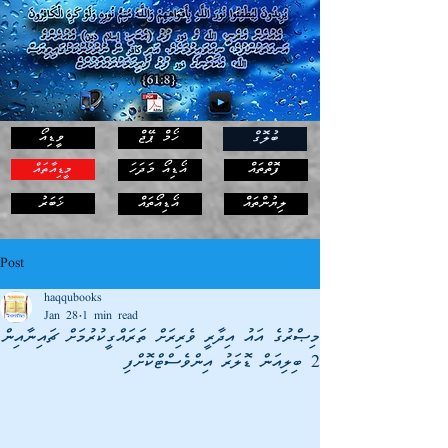
ހޯމް ޕޭޖް
ވީޑިއޯ
ބުލޮގް
ފޮތްތައް
އޯޑިއޯ މަދަހަ
މީޑިއާތައް
ޚަބަރު
ލިޔުންތައް
އޯޑިއޯތައް
Post
haqqubooks
Jan 28
1 min read
މިޞްރުގެ އައު އިދާރީ ވެރިރަށް ތަރައްގީކުރުމަށް ޗައިނާއިން
2 ބިލިއަން ޑޮލަރު އިންވެސްޓްކޮށްފި