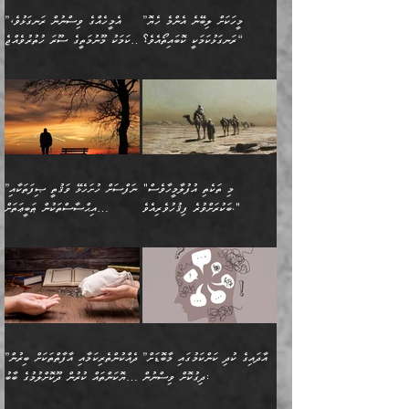
އަހަރެންނަށް އޭތި އަނބުރާ
މަސްހުނިކޮށްލައެވެ. އެގޮތުން
ފާފަވެރިޔާގެ ކުރިމަތިލުން
ފަރުވާކުޑަކޮށް، ޢާއިލާއެއް
”މީހަކަށް ލިބޭނެ އެންމެ ހެޔޮ
”އެމީހެއްގެ ވިސްނުން ރަނގަޅުވެ،
ރައްދުކުރައްވައިފިނަމަ ފަހެ
މީހަކު ބުރު ސޫރަ ރީތި
ކިތަންމެ ކުޑަކަމެއްވިޔަސް
ބިނާކޮށް ކައިވެންޏެއް
ރަނގަޅުކަމަކީ ކޮބައިތޯއެވެ؟“
އެކަމަކު މޫނުމަތީގެ ސޫރަ ހުތުރުވެއްޖެ
އެކަލާނގެ ރުއްސަވާނޭ
ފުރިހަމަ، މުދާތައް
މީހާ,
އޭގެ މުޞީބާތް ބޮޑުވެގެންވާ
ޤާއިމުކުރުން ދޫކޮށްފައި
🪨 އިބްނުލް މުބާރަކު
☘️ އިބްނު ޙިއްބާނު
ޙަމްދުގެ ބަސްތަކަކުން
ތަނަވަސްވެ، އެކަމަކު އެއާއެކު
ގޮތަށެވެ. އަދި ބުއްދިވެރިކަމުގެ
ކިޔެވުމާއި އެހެން
(181ހ) އަށް ދެންނެވުނެވެ:
(354ހ) ވިދާޅުވިއެވެ:
އަހަރެން އެކަލާނގެއަށް
ޢަޤީދާއާއި ފިކުރު ފުރެދިގެންވާ
ތެރޭގައި: އެއްވެސް ކަ
މަޤްޞަދުތަކުގައި އެކުދިން
”މީހަކަށް ލިބޭނެ އެންމެ ހެޔޮ
”އެމީހެއްގެ ވިސްނުން
ޙަމްދުކުރާހުށީމެވެ.“ ދެން މާ
މީހަކަށް ވެދާނެއެވެ. ދެން
މަޝްޣޫލުކުރުވުމާމެދު ތިބާ
ރަނގަޅުކަމަކީ ކޮބައިތޯއެވެ؟“
ރަނގަޅުވެ، އެކަމަކު
ގިނައިރެއް ނުވެ އޭގެ
މިފަދަ މީހަކުގެ ރީތިކަމާއި
ނަމަނަމަ ސަމާލުވެ
ވިދާޅުވިއެވެ: ”އޭނާގެ
މޫނުމަތީގެ ސޫރަ ހުތުރުވެއްޖެ
އަސްދާނުގޮނޑިއާއި ލަގަނާއި
އޭނާގެ މޮޅެތި ތަކެއްޗަށްޓަކައި
ކިބައިގައިވާ ފުރާ ފުރިހަމަ
މީހާ, ފަހެ އޭނާގެ ނަފްސުގެ
އެކީގައި އޭތި ގެނެވުނެވެ.
ބެލުމަކީ: އޭނާގެ ޢަޤީދާއާއި
"މި ތަކެތި އުފުލާމީހާވެސް
”ނަފްސަށް ހުށަހެޅޭ ވަޤުތީ ޞިފަތަކާއި
ބުއްދިއެވެ.“ ދެންނެވުނެވެ:
(ބުއްދިއާއި ވިސްނުމުގެ)
ދެން އެކަލޭގެފާނު އެއަށް
ޤަބޫލުކުރާ ގޮތްތަކާއި
ބަކުރަށްވުރެ ފިޤުހުވެރިއެވެ."
އިޙްސާސްތަކުން ޠަބީޢަތަށް
”އެގޮތަށް ލިބިގެންނުވިނަމަ
ހެޔޮކަމުން އޭނާގެ މޫނުގެ
ސަވާރުވިއެވެ. އަދި އޭގެ
ފިކުރުވެސް ނަފްސަށް
އަސަރުކުރުން:
🔅 ބަކްރު ބްނު ޢަބްދި ﷲ
ނަފްސަށް ހުށަހެޅިގެން އަންނަ
ދެން ކޮން އެއްޗެއްތޯއެވެ؟“
ހުތުރުކަން ހަނދާން
މައްޗަށް ސީދާވިހިނދު، ހެދުން
ރަނގަޅުކޮށް ޖަރީކޮށްދޭ
އަލްމުޒަނީ (108ހ)
އެކި ވައްތަރުގެ
ވިދާޅުވިއެވެ: ”ރިވެތި ރަނގަޅު
ނައްތާލައެވެ. އަނެއްކޮޅުން
ބޮނޑިކޮށްލައްވާފައި، އުޑާއި
ކަމެކެވެ. އެއީ (ޙަޤީޤަތުގައި)
ކިޔާދެއްވިއެވެ: ”އަހަރެން
އިޙްސާސްތަކުގެ ބާރުމިން ހުރި
އަދަބެކެވެ.“ ދެންނެވުނެވެ:
އެމީހަކުގެ މޫނުމަތި ރީތިވެ،
ދިމާލަށް އިސްތަށިފުޅު
އެ ދެކަންތަކުގެ ދ
އެއްފަހަރަކު ގެއިން
މިންވަރަކުން އިންސާނާގެ
”އެކަން ނެތްނަމަ ދެން
އެކަމަކު ވިސްނުން ކޮށި
ނިކުމެގެންދަނިކޮށް އެއްޗެހި
ޠަބީޢަތަށް އަސަރުކުރެއެވެ...
ކޮންކަމެއްތޯއެވެ؟“
ވެއްޖެނަމަ, އޭނާގެ ނަފްސުގެ
އުފުލުމުގެ މަސައްކަތްކުރާ
ދެން އެއަށްފަހު އެ ޠަބީޢަތުން
ވިދާޅުވިއެވެ: ”އޭނާ
އުނިކަމާހުރެ މޫނުމަތީގެ ހުރި
”އާދައިގެ ކުދި ކަންކަމުގައި މާބޮޑަށް
”ދެއްކުންތެރިކަމާއި އާފާތްތަކަށް ބިރުން
މީހަކާ ދިމާވިއެވެ. އޭނާގެ
ބުއްދިއަށް އަސަރުކުރެއެވެ...
މަޝްވަރާއަށް އަހާނޭ ރަނގަޅު
ރީތިކަން ދާހުއްޓެވެ.
ދިގުކޮށް ވިސްނުން:
ހެޔޮކަންތައް ކުރުން ދޫކޮށްލުމުގެ ބާބު
ސާމާނު އޭރު
މިއަސަރުކުރުމުގެ އަޞްލުގެ
ޞާލިޙު އަޚެކެވެ.“
އެހެންކަމުން ވިސްނުންތެރި
ބަޔާންކުރުން:
އެކަމެއްގައި އެހާ ދިގުކޮށް
🌴 އިބްނުލް ޖައުޒީ