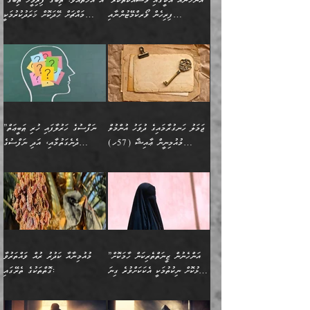
”އަންހެނާއާ އެކީގައި މަސައްކަތްކުރާ
”އޭ އުޚްތާއެވެ! ތިބާގެ ފިރިމީހާ ތިބާގެ
ދެމީހުންގެ ގުޅުމަކީ އެކަކު
އެމީހަކު ޞަލީބަށް އެރުވުމަށް
ޚާއްޞަކޮށް ޑޮކްޓަރީކަމާއި
އެޞިފަތައް ހުރިނަމަ,
ފިރިހެން ވޯރކްމޭޓުންނާއި
މައްޗަށް ހޭދަކޮށް ޚަރަދުކުރުމަކީ
އަނެކަކުގެ ވިސްނުން ފަހުމްވެ
އަމުރުކުރަމުން ދިޔައެވެ. ދެން
އިންޖިނޭރުކަންފަދަ
އެޞިފަތަކަށް އަސަރުކުރުވާ،
ކްލާސްމޭޓުންނަކީ މަރެވެ.
ޢައިބެއް ނޫނެވެ.
ޅިޔަނުންނާއިމެދު ޙަދީޘްގައި
ހަމަ އެގޮތަށް ތިބާގެ
ދޭހަވުމަށްވުރެ މާ މަތީ
ﷲ އަށް އީމާންވާ މީހުންގެ
ވަޒީފާތަކެވެ. އެހެނީ ވަޒީފާ
އޭގެ މައްޗަށް ޙުކުމްކުރާ
އައިސްފައިވަނީ އެއީ މަރު
ބައްޕައާއި، ތިބާގެ ފިރިހެން
ގުޅުމެކެވެ. އެއީ އެކަކު
ތެރެއިން މީހަކު ގެނެވި
އަދާކުރުމުގެ ދަރަޖަ ބޮޑުކޮށް
އެއްޗަކީ ބުއްދިކަމުގައިވެއެވެ.
ކަމުގައިއެވެ. އައުލަވީ
ދަރިފުޅުވެސް ތިބާއަށް
އަނެކަކު ފުރިހަމަކޮށްދޭ
ޞަލީބަށް އެރުވުމަށް
މަތިކުރާ ޒުވާން އަންހެނާ
އެއީ ބުއްދީގައި ޢިލްމާއި،
ޤިޔާސުން އެޙަދީޘްގައި:
ޚަރަދުކޮށްދިނުން ޢައިބަކަށް
ގުޅުމެކެވެ. އެހެންކަމުން،
އަމުރުކުރިހިނދު އޭނާއަށް
ތަޖ
އަންހެނާ ވަޒީފާ އަދާކުރާ
ނުވެއެވެ. އެހުރިހާ
ތިބާގެ ވިސްނުމާއި ޚިޔާލާ
ބުނެވުނެވެ: "ވަޞިއްޔަތެއް
ތަނުގައި އުޅޭ، ފިރިހެނުން
އެންމެންވެސް މުދަލާއި ފައިސާ
އެއްގޮތްވެ ވިސްނޭ އަންހެނަކު
އޮތިއްޔާ ކުރާށެވެ." ދެން އޭނާ
ޖަމަލު ހަނގުރާމައިގެ ދުވަހު އުންމުލް
”ނަފްސުގެ ހަރުލާފައި ހުރި ޠަބީޢަތް
ހިމެނެއެވެ. އެއީ އެމީހުންގެ
އެއްކުރާ މަޤްޞަދެއްކަމުގައި
ހޯދަން ތިބާއަށް ޙާޖަތެއް
ބުނެފިއެވެ: "އަހަރެން
މުއުމިނީން ޢާއިޝާ (57ހ)
ދެނެގަތުމާއި، އަދި ނަފްސުގެ
ވޯރކްމޭޓު އަންހެނާގެ ގާތަށް
ބަލަނީ ތިބާއެވެ. އެގޮތުން
ނުވެއެވެ. ތިބާ ޙާޖަތް
ވަޞިއްޔަތް ކުރާނީ
ނިކުމެވަޑައިގަންނަވަން
އެދުންވެރިކަން ބުއްދިން ވަޒަންކުރުމަށް
”އަންހެނުން ޖިހާދުކުރަން
ނަފްސުގެ ޠަބީޢަތުގެ ހުރި
ވަދެއުޅުން ގިނަވެގެންވާ
ބައްޕަގެ ގާތުގައި: "ތިހާވަރަށް
ޤަޞްދުކުރެއްވިހިނދު އުންމުލް
އެއިން ކުރާ އަސަރު:
ޖެހިގެންވަނީ ތިބާގެ
ކޮންކަމަކަށްހެއްޔެވެ. އަހަރެން
ޖެހޭނެކަމަށްވާނަމަ ﷲ ގެ
ޞިފަތަކަކީ ކޮބައިކަން
ފިރިހެނުންނެވެ. ފަހެ އެމީހުންނީ
ބުރަކޮށް މަސައްކަތްކޮށް
މުއުމިނީން އުންމު ސަލަމާ (61ހ)
ވިސްނުމާއި ޚިޔާލާއެކު ތިބާ
ދުނިޔެއަށް ވެއްދުނީ އަހަރެންގެ
ރަސޫލާ صلى الله عليه
ނޭނގެނީސް، ނަފްސު
އެކަމަނާއަށް ލިޔުއްވިކަމަށް
ޅިޔަނުންނަށްވުރެ އެތައް
ދާއޮހޮރުވަނީ ކީއްވެހޭ"
ބަލައިގަންނަ އަންހެނަކު
ލަފައެއް ނެތިއެވެ. އެތަނުގ
وسلم ކަމަނާއަށް އެކަމަށް
ޝަހުވަތްތައް ނަގައިގަންނަ
ރިވާކުރެވެއެވެ:
ގޮތަކުން ނުރައްކާ ބޮޑު
އަހައިފިނަމަ އޭނާ ބުނާނީ
ހޯދުމެވެ. އެހެނ
ޢަހްދު ހިއްޕެވީހެވެ. ކަމަނާ
ގޮތް ވަޒަންކުރަން ބުއްދިއަށް
ބައެކެވެ. އެގޮތުން މަސައްކަތު
ތިމަންނާގެ ދަރިން
(ރަނގަޅު ސީދާ ގޮތުން)
ކުޅަދާނަނުވެއެވެ.
މާހައުލުގައި އުޅޭ ފިރިހެނުން،
އުފާކޮށްދިނުމަށެވެ. ފިރިމިހާގެ
”އަންހެނުން ޒީނަތްތެރިކަން ހާމަކޮށް
މުއުމިނާއާ ކަދުރު ރުއް ވައްތަރުވާ
ފޭވެއްޖެއެވެ! ފޭވެއްޖެއެވެ!
ނަފްސުތަކުގައިވާ ކޮންމެ
ޅިޔަނުންނާ އެކި ގޮތްގޮތުން
ގާތުން އެހެން އަހައިފިނަމަ
ފާޅުކޮށް ނިކުތުމަކީ އެކަކަށްވުރެ ގިނަ
ގޮތްތަކުގެ ތެރޭގައި:
ރަށްތަކަށް ދަތުރުފަތުރުކޮށް،
ޠަބީޢަތަކުންވެސް، އެތައް
އެއްގޮތްވެ، އަދި އެހެން
ބުނާނީ ތިމަންނާގެ
މީހުން އޭގައި ހިއްސާވާ ފާފައެކެވެ.
ތިބާގެ އަންހެން ދަރިފުޅު
🌴 ﷲ ތަޢާލާ
ކުރިއަށް ނިކުމެއުޅުން
ބައިވަރު ޝަހުވަތްތައް
ގޮތްތަކުން ނުރައްކާ
އަނބިމީހާއާއި ޢާއިލާގެ
ޢައުރަނިވާނުކޮށް، ނުވަތަ
ވަޙީކުރެއްވިއެވެ: ( أَلَمۡ