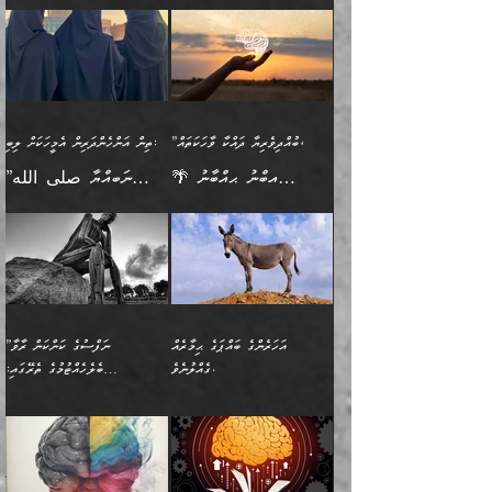
ބުއްދިއެއް ނުވެއެވެ. ދެންފަހެ
ނިމުމަށްފަހު ދެން އެއާ
ނަފުރަތްތެރިވާ ކަހަލަ ކަމެއް
ޢަމަލުކުރަން އެމީހަކު
(354ހ) ވިދާޅުވިއެވެ:
ވިދާޅުވިއެވެ: ”މީހުން ފެނުމުން
އެމީހެއްގެ ބުއްދި އެމީހަކާ
ވިއްދައިގެން ޢިލްމު ހޯދަން
އަންހެނާއަށް ދިމާވެ ވަރުގަދަ
ނުކުޅެދުމަކުން އަދި އެ ޢިލްމު
"ދުނިޔެމަތީގައި މީހަކަށް
އަޅުކަމުގައި ހީވާގިވެ
އެކުގައިވާ މީހަކީ: އެމީހަކު
އުޅެ އަދި އެކަމުގައި
އިޙްސާސެއް އޭނާއަށް
ޙިފްޡުކޮށް
ލިބޭނެ ހެޔޮ ޞިފަތަކުން
މުރާލިވުން ޞައްޙަ ކަންކަމާއި
ވާހަކަދެއްކުމުގެ ކުރިން
ދެމިހުރުމެވެ. އެހެނީ ދުނިޔޭގެ
އާދެއެވެ. އަދި އެއާއެކު
އެންމެ ފުރަތަމަކަމަކީ
ޞައްޙަ ނުވާ ކަންކަން
އެމީހަކުގެ ފުށުން އެ ނިކުންނަ
ސަބަބުތަކުން އެއްވެސް
އެއަންހެނ
ބުއްދިވެރިކަމެވެ. އަދި އެއީ
ބަޔާންކުރުން: މީހަކު
އެއްޗެއް ފެންނަ މީހާއެވެ.
ސަބަބަކަށް ސާފުކޮށް
”ބުއްދިވެރިޔާ ދައްކާ ވާހަކަތައް،
ތިން އަންހެންދަރިން އެމީހަކަށް ލިބި:
ﷲ ތަޢާލާ އެކަލާނގެ
ރޭއަޅުކަންކުރާ ބަޔަކާއެކުގައި
ދެންފަހެ އެމީހަކުގެ ބުއްދި
ރަނގަޅަށް ވާޞިލުވެވޭހުށީ
🌴 އިބްނު ޙިއްބާނު
”ނަބިއްޔާ صلى الله
އަޅުތަކުންނަށް ދެއްވި އެންމެ
ރޭގަނޑު ހޭދަކޮށްފާނެއެވެ.
ބޭރު ފެންޑާގައި އޮންނަ
އެކަމުގައި ޢިލްމު ސާފުކޮށް
(354ހ) ވިދާޅުވިއެވެ:
عليه وسلم
ހެޔޮ ރަނގަޅު ކަންތަކުންވާ
ދެން އެމީހުން ރޭގަނޑުގެ ގިނަ
މީހަކީ: ވާހަކަތަކެއް ދައްކާފައި
ޚާލިޞްވެގެންނެވެ. އަދި
”ބުއްދިވެރިޔާ ދައްކާ
ޙަދީޘްކުރެއްވިކަމަށް
ކަމެކެވެ. އެހެންކަމުން އެއާ
ވަޤުތު ނަމާދުކޮށްފާނެއެވެ.
ދެން އޭގެ ފަހުން އެނިކުތް
ބުއްދިވެރިޔަކު ވެއްޖެއްޔާ
ވާހަކަތައް، ޞައްޙަކޮށް
ރިވާކުރެވެއެވެ: "ތިން
އިދިކޮޅު ޞިފައެއް
އަނެއްކޮޅުން މީނާގެ ޢާދައަކީ
އެއްޗެ
ނިންމާނޭކަމަކީ: އެމީހަކު
ސަލާމަތުންވާ ހަށިގަނޑެއް
އަންހެންދަރިން އެމީހަކަށް ލިބި:
ޤާއިމުކޮށްގެން ހުރި މީހަކާ
ސާޢަތެއްވަރު އިރުކޮޅެއް
ކުރާކަމަކާ
ސީދާވާހެން ސީދާވާނެއެވެ.
1-ދެން އެކުދިން
އެކުގައި އިށީންދެ އުޅެގެން
ރޭއަޅުކަންކުރުމެވެ. ދެން މީނާ
އަނެއްކޮޅުން ޖާހިލުމީހާ ދައްކާ
އަދަބުވެރިކުރުވާ 2-އަދި
ﷲ ދެއްވި ނިޢުމަތް
(އެމީހުންނާ އެކުގައި
އަހަރެންގެ ބައްޕަގެ ޙިމާރެއް
”ނަފްސުގެ ކަންކަން ރާވާ
ވާހަކަތައް، ބަލިވެފައިވާ
އެކުދިން ކައިވެނިކުރުވާ 3-
ގަޑުބަޑުކޮށް
ރޭކުރާއިރު) އެމީހުންނާ
ގެއްލުނެވެ.
ބެލެހެއްޓުމުގެ ތެރޭގައި:
ހަށިގަނޑެއް އެގޮތްމިގޮތްވާހެން
އަދި އެކުދިންނަށް ހެޔޮކޮށް
ހުތުރުނުކުރާހުއްޓެވެ...
އެއްގޮތްވެއެވެ. ނުވަތަ އެމީހުން
މަގުފުރެދިފައިވާ ބަޔަކުގެ ކިބައިގައިވާ
🌱 ޖަޢުފަރު ބްނު މުޙައްމަދު
އެމީހުންގެ މަގުފުރެދުމާއި
ފުށޫއަރާ އިދިކީލަވާނެއެވެ. އަދި
ހިތައިފިނަމަ ފަހެ އެމީހަކަށްވަނީ
މޮޅެތި ރިވެތި ކަންކަމަށް ބަލާ
ބުއްދިއާއި ވިސްނުންތެރިކަން
ރޯދަ ހިފާއިރު މީނާވެސް
(148ހ) ކިޔާދެއްވިއެވެ:
އެމޮޅެތި ކަންކަމާ ގުޅުމެއް
ވިސްނުން ދިގު ނުކުރުންވެއެވެ.
ބުއްދިވެރިޔާގެ ބަސްތައް އެއީ
ސުވަރުގެއެވެ." 📖 ސުނަނު
އިތުރުކޮށްދޭނެ ކަމަކީ: އޭނާފަދަ
އެމީހުންނާއެކު ރޯދަހިފައެވެ.
”އަހަރެންގެ ބައްޕަގެ ޙިމާރެއް
ނުވެއެވެ. އެހެނީ ނަފްސަކީ
ކިތަންމެ މަދު
އަބީ ދާވޫދު 📖 ފަހެ ތިބާގެ
(އެހެން ބުއްދިވެރިންނާ)
އެމީހުން
ގެއްލުނެވެ. ދެން ބައްޕަ
ވަޒަންހަމަވާ އެއްޗެއް ނޫނެވެ.