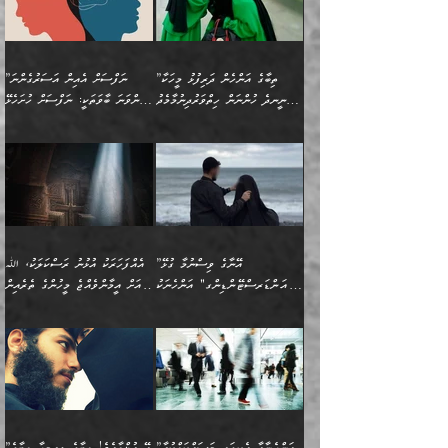
ހިތްފަސޭހަވުމާއި،
މަޝްޣޫލުކޮށްލާފަދަ އެހެރަ
ރައްކާތެރިކަމުގެ ފިޔަވަޅުތައް
ކަންކަމެވެ. މިސާލަކަށް
ޤައިރަވާނުގެ ރަށަށް އައިހިނދު
ފާފަކުރާ މީހެއްކަން
ބިރުވެރިކަމާއި އަމާންކަމުގެ
އިޙްސާސްތަކާއި ޝުޢޫރުތައް
އެޅުމާއި، ދިމާވެދާނޭ ގޮތ
ނަމާދާއި، ރޯދައާއި، ޙައްޖާއި،
އަބޫ މުޙައްމަދު އިބްނު އަބީ
މީސްތަކުންނަށް
އިޙްސާސާއި، މޮޅިވެރިކަމާއި
ޖަމަޢަވެއްޖެނަމަ, އެހިނދުން
ހަ
ޒައިދު އަލްޤައިރަވާނީ
އެނގިގެންވުމަށް
ހިތްހަމަޖެހުމާއި އެނޫންވެސް
ނުބައި ރައުޔު، އަދި ފަހުން
”ތިބާގެ އަންހެން ދަރިފުޅު މީހަކާ
”ނަފްސަށް އެއިން އަސަރުގެންނަ
(386ހ) އެކަލޭގެފާނާ
ނުރުހުންވުމާއި، މީސްތަކުން
ގިނަ ކަންކަމެވެ. މި
ހިތާމަކުރާނޭ ކަންކަން ބުއްދިން
ނީނދެ ހުންނަން ހިތްވަރުދިނުމާމެދު
ތިންވަނަ ބާވަތަކީ: ނަފްސަށް ހުށަހެޅޭ
ވާހަކަދައްކަވަމުން
އޭނާ ނުބައިކޮށްފައި
ޞިފަތަކުން ކަމެއް ނަފްސުގައި
އިޚްތިޔާރުކުރެއެވެ. އަދި
ތިބާ ހުށިޔާރުވެ ޚަބަރުދާރުވާށެވެ!
ކަންކަމެވެ. (ޝުޢޫރުތަކާއި
އެގޮތަށް ތިމަންނާ ހިތްވަރުދެނީ
އެގޮތުން ނަފްސުގެ
އެއްސެވިއެވެ: ”ތިބާ ޢިލްމުލް
އެއްޗެހިކިޔުމަށް ނުރުހުންވުން
އިޙްސާސްތަކެވެ.)
އަބަދުމެ ހަރުލައިގެން
ފަހަރެއްގައި އެފަދަ ބުއްދިއެއް
ކިހިނެއްހެއްޔެވެ؟ އެކަމަށް
ޠަބީޢަތުގައި ލޯބިވުމާއި
ކަލާމްގެ އަހުލުވެރިންގެ
ހުއްދަވެގެންވާކަން
ދާއިމަކަށް ނުހުރެއެވެ. އެކަމަކު
ބަލިކަށިވެ ގަމާރުވެ
ހިތްވަރުދޭން ބޭނުންކުރާ
ނުރުހުންވުމާއި، އުފާވުމާއި
(ޤުރްއާނާއި ސުންނަތް ދޫކޮށް
ބަޔާންކުރުން: ކުރެވޭ ނުބައި
އެކަންކަން ލައިގަނެފައި
ކޮސްވެގެންވާ ކަމަށް ތުހުމަތުވެ
ފެތުރިގެންވާ ފަސް ގޮތެއް
ދެރަވުންވެއެވެ. މިއީ
ބުއްދީގެ ޙުއްޖަތްތަކާއި
ކަންތައް ފޮރުވާ
އަނެއްކާ ފިލ
އަހަރެން ތިބާއަށް ކިޔާދޭނަމެވެ.
ނަފްސުތަކުގައިވާ ޠަބީޢީ
ވިސްނުންތައް ބޭނުންކޮށްގެން
ވަންހަނާކުރުމަކީ
ތިބާގެ އަންހެން ދަރިފުޅަށް
ޞިފަތަކެކެވެ. ނަމަވެސް
ދީނުގެ ކަންކަމުގައި
ދެއްކުންތެރިކަމެއްކަމުގައި
”އޭނާގެ ވިސްނުމާ ގުޅޭ
އެއްފަހަރަކު އުޅުނު ރަސްކަލަކު، ﷲ
އަދި އެކުއްޖާގެ
އެކަންކަން އިންސާނާއަށް
ވާހަކަދައްކާ މީހުންގެ)
ހީކުރާ މީހަކު ހީކޮށްފާނެއެވެ.
"އަންޑަރސްޓޭންޑިންގ" އަންހެނަކު
އަށް އީމާންވެއްޖެ މީހުންގެ ތެރެއިން
މުސްތަޤްބަލަށް އެކަމުގެ
ޖެހޭހިނދު އެއީ ވަޤުތީ ގޮތުން
މަޖްލިސްތަކަށް
އެކަންވަނީ އެހެންނެއް ނޫނެވެ.
ހޯދަން ވަރުބަލިވެގެން އުޅެއެވެ.
މީހަކު އަތުޖެހިއްޖެނަމަ އެމީހަކު
އޭ އަޚާއެވެ! ތިބާއާ އެއްފަދަ
🌴 ހިޝާމު ބްނު އިސްމާޢީލު
ނުރައްކާ ނޭނގިހުރެވެސް ތިބާ
ހުށަހެޅޭ ޞިފަތަކަކަށްވެއެވެ.
ޞަލީބަށް އެރުވުމަށް އަމުރުކުރަމުން
ޙާޒިރުވިންހެއްޔެވެ؟“ އަބޫ
މަނާވެގެންވާކަމަކީ
ފިރިހެނަކާ މެނުވީ ތިބާގެ
(217ހ) ކިޔާދެއްވިއެވެ:
އެކަމަށް ވެއްޓިފައި
ދެން އޭގެ ޠަބީޢީ
ދިޔައެވެ.
ޢުމަރު ވިދާޅުވިއެވެ:
އިންސާނާއަކީ ވަރަޢަވެރި
ވިސްނުމާ އެއްގޮތްވެ
”އެއްފަހަރަކު އުޅުނު
ވެދާނެއެވެ: 1- އާމްދަނީ
މިންގަނޑަށްވުރެ އެޞިފަތައް
”އާނއެކެވެ. އަހަރެން
މީހެއްކަމުގައި މީހުންނަށް
އަންޑަރސްޓޭންޑު
ރަސްކަލަކު، ﷲ އަށް
ހޯދަން މަސައްކަތްކުރުމާއި
ބޭރުވެއްޖެނަމަ, އެހިސާބުން
ދެފަހަރަކު ޙާޒިރުވީމެވެ. ދެން
ދައްކަންވެގެން، އަދި އޭނާއަކީ
ނުވެވޭނެއެވެ. ދެންފަހެ
އީމާންވެއްޖެ މީހުންގެ ތެރެއިން
ވަޒީފާ އަދާކުރުމުގެ ދަރަޖަ
ބުއްދިއަށް އަސަރުކުރެއެވެ.
އެއަށ
ﷲ ދެކެ ބިރުގަންނަ
އަންހެނާއަށް ބަލާއިރު ތިޔަ
މީހަކު އަތުޖެހިއްޖެނަމަ
ބޮޑުކޮށް މަތިކުރުމެވެ.
ޠަބީޢީ އާދައިގެ މިން ތެރޭގައި