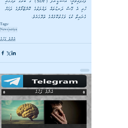
ފަށާފައިވަނީ، އެސް.ޑީ.އެފް (SDF) ގެ ބާރުގެ ދަށުގައި 
ހުރި އެ ގޭސް ދަނޑުތައް ދައުލަތުގެ ކޮންޓްރޯލްގެ ދަށަށް 
ގެނައިތާ ކުޑަ ވަގުތުކޮޅެއްގެ ތެރޭގައެވެ.
Tags:
News
seriya
އެންމެ ފަހުގެ
އެންމެ ފަހުގެ