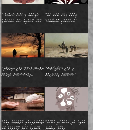
ބަސްތަކެއްވިޔަސް އޭގެ ޤަދަރު
އަންހެން ދަރިން
ގާތްވުމާއި، އެއާ އިދިކޮޅު އިދ
ވިދާޅުވިއެވެ: ”ﷲ ތަޢާލާ
ނަފްސު ކަންކަން
ބޮޑުވެގެންވެއެވެ. އެއީ
ކައިވެނިކުރުވުމުގައި
އަހަރެންނަށް އޭތި އަނބުރާ
މަސްހުނިކޮށްލައެވެ. އެގޮތުން
ފާފަވެރިޔާގެ ކުރިމަތިލުން
ފަރުވާކުޑަކޮށް، ޢާއިލާއެއް
”މީހަކަށް ލިބޭނެ އެންމެ ހެޔޮ
”އެމީހެއްގެ ވިސްނުން ރަނގަޅުވެ،
ރައްދުކުރައްވައިފިނަމަ ފަހެ
މީހަކު ބުރު ސޫރަ ރީތި
ކިތަންމެ ކުޑަކަމެއްވިޔަސް
ބިނާކޮށް ކައިވެންޏެއް
ރަނގަޅުކަމަކީ ކޮބައިތޯއެވެ؟“
އެކަމަކު މޫނުމަތީގެ ސޫރަ ހުތުރުވެއްޖެ
އެކަލާނގެ ރުއްސަވާނޭ
ފުރިހަމަ، މުދާތައް
މީހާ,
އޭގެ މުޞީބާތް ބޮޑުވެގެންވާ
ޤާއިމުކުރުން ދޫކޮށްފައި
🪨 އިބްނުލް މުބާރަކު
☘️ އިބްނު ޙިއްބާނު
ޙަމްދުގެ ބަސްތަކަކުން
ތަނަވަސްވެ، އެކަމަކު އެއާއެކު
ގޮތަށެވެ. އަދި ބުއްދިވެރިކަމުގެ
ކިޔެވުމާއި އެހެން
(181ހ) އަށް ދެންނެވުނެވެ:
(354ހ) ވިދާޅުވިއެވެ:
އަހަރެން އެކަލާނގެއަށް
ޢަޤީދާއާއި ފިކުރު ފުރެދިގެންވާ
ތެރޭގައި: އެއްވެސް ކަ
މަޤްޞަދުތަކުގައި އެކުދިން
”މީހަކަށް ލިބޭނެ އެންމެ ހެޔޮ
”އެމީހެއްގެ ވިސްނުން
ޙަމްދުކުރާހުށީމެވެ.“ ދެން މާ
މީހަކަށް ވެދާނެއެވެ. ދެން
މަޝްޣޫލުކުރުވުމާމެދު ތިބާ
ރަނގަޅުކަމަކީ ކޮބައިތޯއެވެ؟“
ރަނގަޅުވެ، އެކަމަކު
ގިނައިރެއް ނުވެ އޭގެ
މިފަދަ މީހަކުގެ ރީތިކަމާއި
ނަމަނަމަ ސަމާލުވެ
ވިދާޅުވިއެވެ: ”އޭނާގެ
މޫނުމަތީގެ ސޫރަ ހުތުރުވެއްޖެ
އަސްދާނުގޮނޑިއާއި ލަގަނާއި
އޭނާގެ މޮޅެތި ތަކެއްޗަށްޓަކައި
ކިބައިގައިވާ ފުރާ ފުރިހަމަ
މީހާ, ފަހެ އޭނާގެ ނަފްސުގެ
އެކީގައި އޭތި ގެނެވުނެވެ.
ބެލުމަކީ: އޭނާގެ ޢަޤީދާއާއި
"މި ތަކެތި އުފުލާމީހާވެސް
”ނަފްސަށް ހުށަހެޅޭ ވަޤުތީ ޞިފަތަކާއި
ބުއްދިއެވެ.“ ދެންނެވުނެވެ:
(ބުއްދިއާއި ވިސްނުމުގެ)
ދެން އެކަލޭގެފާނު އެއަށް
ޤަބޫލުކުރާ ގޮތްތަކާއި
ބަކުރަށްވުރެ ފިޤުހުވެރިއެވެ."
އިޙްސާސްތަކުން ޠަބީޢަތަށް
”އެގޮތަށް ލިބިގެންނުވިނަމަ
ހެޔޮކަމުން އޭނާގެ މޫނުގެ
ސަވާރުވިއެވެ. އަދި އޭގެ
ފިކުރުވެސް ނަފްސަށް
އަސަރުކުރުން:
🔅 ބަކްރު ބްނު ޢަބްދި ﷲ
ނަފްސަށް ހުށަހެޅިގެން އަންނަ
ދެން ކޮން އެއްޗެއްތޯއެވެ؟“
ހުތުރުކަން ހަނދާން
މައްޗަށް ސީދާވިހިނދު، ހެދުން
ރަނގަޅުކޮށް ޖަރީކޮށްދޭ
އަލްމުޒަނީ (108ހ)
އެކި ވައްތަރުގެ
ވިދާޅުވިއެވެ: ”ރިވެތި ރަނގަޅު
ނައްތާލައެވެ. އަނެއްކޮޅުން
ބޮނޑިކޮށްލައްވާފައި، އުޑާއި
ކަމެކެވެ. އެއީ (ޙަޤީޤަތުގައި)
ކިޔާދެއްވިއެވެ: ”އަހަރެން
އިޙްސާސްތަކުގެ ބާރުމިން ހުރި
އަދަބެކެވެ.“ ދެންނެވުނެވެ:
އެމީހަކުގެ މޫނުމަތި ރީތިވެ،
ދިމާލަށް އިސްތަށިފުޅު
އެ ދެކަންތަކުގެ ދ
އެއްފަހަރަކު ގެއިން
މިންވަރަކުން އިންސާނާގެ
”އެކަން ނެތްނަމަ ދެން
އެކަމަކު ވިސްނުން ކޮށި
ނިކުމެގެންދަނިކޮށް އެއްޗެހި
ޠަބީޢަތަށް އަސަރުކުރެއެވެ...
ކޮންކަމެއްތޯއެވެ؟“
ވެއްޖެނަމަ, އޭނާގެ ނަފްސުގެ
އުފުލުމުގެ މަސައްކަތްކުރާ
ދެން އެއަށްފަހު އެ ޠަބީޢަތުން
ވިދާޅުވިއެވެ: ”އޭނާ
އުނިކަމާހުރެ މޫނުމަތީގެ ހުރި
”އާދައިގެ ކުދި ކަންކަމުގައި މާބޮޑަށް
”ދެއްކުންތެރިކަމާއި އާފާތްތަކަށް ބިރުން
މީހަކާ ދިމާވިއެވެ. އޭނާގެ
ބުއްދިއަށް އަސަރުކުރެއެވެ...
މަޝްވަރާއަށް އަހާނޭ ރަނގަޅު
ރީތިކަން ދާހުއްޓެވެ.
ދިގުކޮށް ވިސްނުން:
ހެޔޮކަންތައް ކުރުން ދޫކޮށްލުމުގެ ބާބު