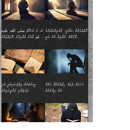
އެކަލޭގެފާނު ކަމަނާއަށް
އެނަފްސު ބަލައިގަންނަ ގޮތަށް
އިތުރުވެއެވެ. އެ ދެމީހުންގެ
ބޭނުންތައް ފުއްދާ
ޒީނަތް ހާމަކޮށްގެން
تَرَ كَیۡفَ ضَرَبَ
ނަހީކުރެއްވިކަމެއް
އަސަރުކުރެއެވެ. އެގޮތުން
މެދުގައި އެއ
ޚަރަދުކުރުމަށެވެ. އަދި ފިރިހެން
ނިކުންނަހިނދު އޭގެ
ٱللَّهُ مَثَلࣰا كَلِمَةࣰ
ނޭނގޭހެއްޔެވެ!؟ ފަހެ ދީނުގެ
ނަފްސަކީ މަތިވެ
ދަރިފުޅު
ހިއްސާއެއް ތިބާއަށްވެއެވެ.
طَیِّبَةࣰ كَشَجَرَةࣲ
ތަނބު އަރިއަޅައިފިނަމަ
ބޮޑުވެގަންނަން ބޭނުންވާ
އަދި ފިތުނަވެރިވާ ކޮންމެ
طَیِّبَةٍ أَصۡلُهَا ثَابِتࣱ
އަންހެނުން މެދުވެރިކޮށް އެ
ނަފްސެއްނަމަ؛
މާތްވެގެންވާ ޞަޙާބީ، މުއުމިންތަކުންގެ
ﷲ ގެ ރަސޫލާ صلى الله عليه
ޒުވާނެއް، އަދި އެއަންހެނާއާ
وَفَرۡعُهَا فِی
ޘާބިތެއް ނުކުރެވޭނެއެވެ! އަދި
މީސްތަކުންގެ މަދަޙަ ތަޢުރީފު
ބޮޑުބޭބެ: މުޢާވިޔާ ބްނު އަބީ
وسلم އާއެކު މުޢާވިޔާގެ ނޭފަތްޕުޅަށް
ދިމާލަށް ބެލުން އަމާޒުކުރާ
ٱلسَّمَاۤءِ ) (إبراهيم
އޭގައި ބާގަނޑެއް ހެދިއްޖެނަމަ
ބަލައިގަތުން މަދުކުރަން
ސުފްޔާނު (60ހ):
ވަތް ހިރަފުސް ވެލިކޮޅެއްވެސް ޢުމަރު
ﷲ ގެ ރަސޫލާ صلى الله
💧އިބްނުލް މުބާރަކު
ކޮންމެ ޒުވާނެއްގެ ފާފަ، އެ
: ٢٤) "اللّه ހެޔޮ ރަނގަޅު
ބްނު ޢަބްދުލް ޢަޒީޒަށްވުރެ ހެޔޮވެ
އަންހެނުންނަކަށް އެ ފޫބައްދާ
ޖެހެއެވެ. އެއީ އެ ޠަބީޢަތާއެކު
عليه وسلم ގެ
(181ހ) އާ
ހިއްސާގައި ހިމެނެއެވެ. އެހެނީ
ކަލިމައެއްގެ މިސާލު، ހެޔޮ
މާތްވެގެންވެއެވެ!“
އިޞްލާޙެއް ނުކުރެވޭނެއެވެ!
މަދަޙަޘަނާ ލިބުމުން؛
ޞަޙާބީންނާމެދު
އެސުވާލުކުރެވުމުން
އެއީ ތިބާގެ އަންހެން
ރަނގަޅު ގަހެއް ފަދައިން
އަންހެނުންގެ ޖިހާދަ
ހެއްލުންތެރިކަމާއި، ބޮޑާކަމާއި،
އަހުލުއްސުންނާގެ ޢަޤީދާއާ
ވިދާޅުވިއެވެ: ”ﷲ ގެ ރަސޫލާ
ދަރިފުޅެވެ. އަދި އެދަރިފުޅު
ޖައްސަވަނީ ކޮންފަދައަކުންކަން
ނަފްސުގެ ޢައިބުތައް ހަނދާނ
ޚިލާފުވުމުގެ ކޮޅުމަތި، އަދި
صلى الله عليه وسلم
ނިވާކޮށް ފަރުދާކުރަން
ތިބާއަށް ނުފެނޭހެއްޔެވެ؟
އެތެރޭގައި ފޮރުވައިގެން އޮތް
އާއެކު މުޢާވިޔާގެ ނޭފަތްޕުޅަށް
ތިބާއަށްވަނީ
އެގަހުގެ މައިގަނޑާއި ބުޑު
އަހަރެން ދެރަވެ ހިތާމަކުރެވޭ ކަމެއް
މީސްތަކުން ޢިލްމުގައިވަނީ އެކި
ނުބައި ފާސިދު ޢަޤީދާ ފާޅުވަނީ
ވަތް ހިރަފުސް ވެލިކޮޅެއްވެސް
އަމުރުވެވިގެންނެވެ. ތިބާ
ރަނގަޅަށް ބިމުގައި ހަރުލާ
އެބަ ދިމާވެއެވެ.
ދަރަޖައާއި ފަންތީގައިއެވެ.
މާތްވެގެންވާ ޞަޙާބީ މުޢާވިޔާ
ޢުމަރު ބްނު ޢަބްދުލް
އެހެން ކަންތައް ނުކޮށްފިނަމަ
ސާބިތުވެފައިވެއެވެ. އަދި
🍁 ޢަބްދުއް ރަޙްމާނު ބްނު
🌾އިމާމް އައްޝާފިޢީ
ބްނު އަބީ ސުފްޔާނަށް
ޢަޒީޒަށްވުރެ ހެޔޮވެ
ތިބާ ފާފަވެރިވާނެއެވެ. އަދި
އެގަހުގެ ގޮފިތައް މައްޗަށް
ޒައިދު ބްނު އަސްލަމް
(204ހ) ވިދާޅުވިއެވެ:
ޤަދަރުކުޑަކޮށް،
މާތްވެގެންވެއެވެ!“ 📖
ތިބާގެ ސަބަބުން މެދުވެރިވި
އަރައިގެންގޮސް
(182ހ) ކިޔާދެއްވިއެވެ:
”މީސްތަކުން ޢިލްމުގައިވަނީ
ކުޑައިމީސްކޮށް، ވަށްބަސްބުނާ
އައްޝަރީޢާ ލިލްއާޖުއްރީ 📖
ފާފަތައް އޭގެ މިންވަރަކުން
އުޑަށްގޮސްފައެވެ." ރަސޫލާ
”އަހަރެން އެއްދުވަހަކު އަބޫ
އެކި ދަރަޖައާއި
ހިސާބުންނެވެ. 💥ވަކީޢު
🌾މުޢާވިޔާ ބްނު އަބީ
ތިބާގެ
صلى الله عليه وسلم
ޙާޒިމު (133ހ)އަށް
ފަންތީގައިއެވެ. ޢިލްމުގައި