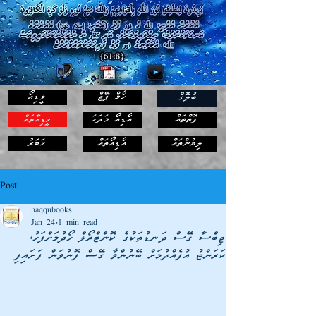
ހޯމް ޕޭޖް
ވީޑިއޯ
ބުލޮގް
ފޮތްތައް
އޯޑިއޯ މަދަހަ
މީޑިއާތައް
ޚަބަރު
ލިޔުންތައް
އޯޑިއޯތައް
Post
haqqubooks
Jan 24
1 min read
ޖިބްސާ ގޭސް ދަނޑުތަކުގެ ކޮންޓްރޯލް ހޯދުމަށްފަހު،
ކަރަންޓު އުފެއްދުމަށް ބޭނުންވާ ގޭސް ފޮނުވަން ފަށައިފި