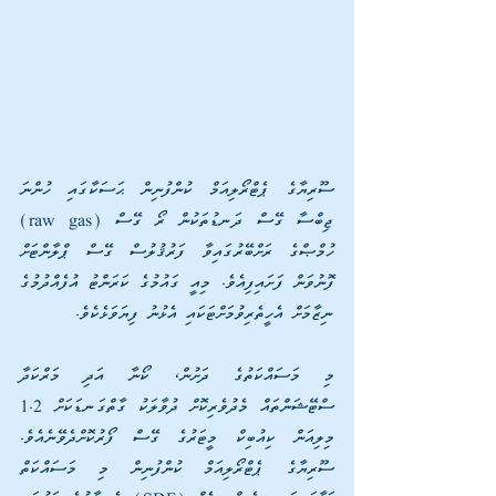
ސޫރިޔާގެ ޕެޓްރޯލިއަމް ކުންފުނިން ޙަސަކާގައި ހުންނަ 
ޖިބްސާ ގޭސް ދަނޑުތަކުން ރޯ ގޭސް (raw gas) 
ހުމްޞްގެ ރަށްބޭރުގައިވާ ފަރުޤުލުސް ގޭސް ޕްލާންޓަށް 
ފޮނުވަން ފަށައިފިއެވެ. މިއީ ގައުމުގެ ކަރަންޓު އުފެއްދުމުގެ 
ނިޒާމަށް އެހީތެރިވުމަށްޓަކައި އެޅުނު ފިޔަވަޅެކެވެ.
މި މަސައްކަތުގެ ދަށުން، ކޯނާ އަދި މަރްކަދާ 
ސްޓޭޝަންތައް މެދުވެރިކޮށް ދުވާލަކު ގާތްގަނޑަކަށް 1.2 
މިލިއަން ކިއުބިކް މީޓަރުގެ ގޭސް ފޯރުކޮށްދެވޭނެއެވެ. 
ސޫރިޔާގެ ޕެޓްރޯލިއަމް ކުންފުނިން މި މަސައްކަތް 