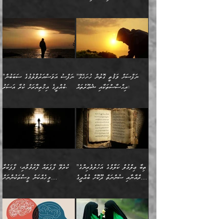
ސާމާނު އޭރު
މިއަސަރުކުރުމުގެ އަޞްލުގެ
ޞާލިޙު އަޚެކެވެ.“
އެހެންކަމުން ވިސްނުންތެރި
ބަޔާންކުރުން:
އެކަމެއްގައި އެހާ ދިގުކޮށް
🌴 އިބްނުލް ޖައުޒީ
އުފުލަމުންދިޔައެވެ. އޭރު އޭނާ
ފެށުން އައި ގޮތަކީ:
ދެންނެވުނެވެ: ”އެގޮތަށް
މީހާގެ އަތުގައި އެއްޗެއް
ވިސްނުން ޙައްޤުނުވާ
(597ހ) ވިދާޅުވިއެވެ:
ކިޔަމުންދިޔައެވެ: «الْحَمْدُ
ޞައްޙަކޮށްވާ ޠަބީޢަތެއް
ނެތްނަމަ ދެން
ނެތަސް ކަންބޮޑުވެ
ކަންކަމުގައި މާބޮޑަށް
”ދެއްކުންތެރިކަމާއި
لِله، أسْتَغْفِرُ الله»
ބަދަލުކޮށްލާ ގޮތަށް އައި
ކޮންކަމެއްތޯއެވެ؟“
ހިތާމަކުރުމެއް ނެތެވެ. އެހެނީ
ވިސްނުމަކީ ބައްޔެކެވެ.
އާފާތްތަކަށް ބިރުން
އެވެ. އެއަށްވުރެ އިތުރަށް
ލޯބިވާކަހަލަ އިޙްސާސެކެވެ.
ވިދާޅުވިއެވެ: ”ދިގުކޮށް
ބުއްދިވެރިޔާއަށް ތަނ
ފަހަރެއްގައި މިހެންވަނީ
ހެޔޮކަންތައް ކުރުން
އެއްޗެއް ނުކިޔައެވެ. ދެން
ދެން އެ ޠަބީޢަތުން ބުއްދިއަށް
މުހިއްމު ކަންކަމާއި އަދި
ދޫކޮށްލުމުގެ ބާބު
އޭނާ ވަކިތަނަކަށް ދިޔައެވެ.
އަސަރުކުރީއެވެ. ޝަރީޢަތުގައި
”ނަފްސަށް ވަޤުތީ ގޮތުން ހުށަހެޅޭ
”ނަފްސު އަވަސްއަރުވާލުމުގެ ސަބަބުން
މުހިއްމު ނޫންކަންކަމާމެދުވެސް
ބަޔާންކުރުން: ދަންނާށެވެ!
ދެން އޭނާގެ ބުރަކަށީގައި ހުރި
ލޯބިވެވޭކަހަލަ އިޙްސާސްތައް
އިޙްސާސްތަކާއި ޝުޢޫރުތައް:
ބުއްދީގެ އިޚްތިޔާރަށް ކުރާ އަސަރު.
މާބޮޑަށް ސަމާލުވެގެން
މީސްތަކުންގެ ތެރޭގައި،
ސާމާނުތައް ބަހައްޓަންދެން
ގެނައުން މަނައެއް ނުކުރެއެވެ.
ނަފްސަށް ބައިވަރު ވަޤުތީ
ބައެއް ނަފްސުތަކުގެ
ހުށިޔާރުވެގެން އުޅޭ ބައެއް
ދެއްކުންތެރިއަކަށް ވެދާނޭކަމަށް
އަހަރެން ހުރީމެވެ. ދެން
މިސާލަކަށް ބެލުމުގެ
ޞިފަތަކާއި އިޙްސާސްތައް
ޠަބީޢަތުގައި
ނަފްސުތަކުގެ ސަބަބުން
ބިރުން ހެޔޮ ޢަމަލުކުރުން
ބުނެފީމެވެ: "މި ނޫން އެއްޗެއް
ލައްޒަތެވެ. އެކަމަކު
ލިބިގެންވެއެވެ. އެއީ
އަވަސްއަރުވާލުންވެއެވެ. ދެން
ބުއްދިއަށް ކުރާ
ދޫކޮށްލާ މީހުންވެއެވެ. އެއީ
ކިޔަން ތިބާއަށް ރަނގަޅަށް ނ
ޝަރީޢަތުން އެއ
ނަފްސުގައި ހިފެހެއްޓިގެންވާ
ކުޑަ ވަޤުތުކޮޅެއްގެ ތެރޭގައި
އަސަރުންކަމުގައި ވެދާނެއެވެ.
ގޯހެކެވެ. އަދި ޝައިޠާނާއަށް
ލާޒިމް ޠަބީޢަތުގެ ތެރޭގައިވާ
ބުއްދި ލައްވާ ނުރައްކާތެރި
އެފަދަ ކަންކަމާމެދު ވިސްނާ
ވެވޭ އެއްބަސްވުމެކެވެ.
ކަންކަމެއް ނޫނެވެ. ނަމަވެސް
ޤަރާރުތައް ނިންމާ،
ފިކުރުކުރުން މާބޮޑަށް
އެކަމަކު އޭގައި އަހަރުމެން
”ތިބާ ޢިލްމުލް ކަލާމްގެ އަހުލުވެރިންގެ
ކުރެވޭ ފާފަތައް ފޮރުވުމާއި، ފާފަކުރާ
އެއީ ހުށަހެޅި ލައިގަންނަ
އިޚްތިޔާރުކުރަން އެނަފްސު
ދިގުލައިފިނަމަ, ފުރިހަމަ ކުރުން
ތަފްޞީލުކޮށް ބުނަމެވެ.
(ޤުރްއާނާއި ސުންނަތް ދޫކޮށް ބުއްދީގެ
މީހެއްކަން މީސްތަކުންނަށް
ކަންކަމެވެ. މިސާލަކަށް:
ބޭނުންވެއެވެ. ދެން ނަފްސަށް
ޙައްޤުވާ ކަންކަން
ހެޔޮކަންތައް ބެހިގެންދަނީ:
ޙުއްޖަތްތަކާއި ވިސްނުންތައް
އެނގިގެންވުމަށް ނުރުހުންވުމާއި،
އަބޫ ޢުމަރު އަޙްމަދު ބްނު
🌴 އިބްނުލް ޖައުޒީ
ހިތާމަޔާއި އުފަލާއި،
އޭގެ އަވަސްއަރުވާލުމާއި،
ބޭނުންކޮށްގެން ދީނުގެ ކަންކަމުގައި
މީސްތަކުން އޭނާ ނުބައިކޮށްފައި
ފުރިހަމަކުރުން މަނާކުރާ
🔹ސީދާ އެކަމުގައި
މުޙައްމަދު އަލްމާލިކީ
(597ހ) ވިދާޅުވިއެވެ:
ކަންބޮޑުވުމާއި
އަނެއްކޮޅުން ބުއްދި
ވާހަކަދައްކާ މީހުންގެ) މަޖްލިސްތަކަށް
އެއްޗެހިކިޔުމަށް ނުރުހުންވުން
ކަމެއްކަމުގައި:
(ދުނިޔަވީ) ލައްޒަތެއް ނެތް
(429ހ)، ބަޣުދާދުން
”ކުރެވޭ ފާފަތައް ފޮރުވުމާއި،
ޙާޒިރުވިންހެއްޔެވެ؟“
ހުއްދަވެގެންވާކަން ބަޔާންކުރުން: