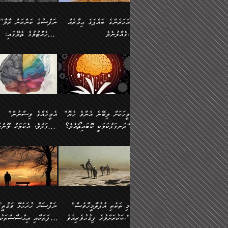
އުޅެގެން ﷲ ދެއްވި ނިޢުމަތް
ދެން މީނާ (އެމީހުންނާ
ސީދާވާނެއެވެ. އަނެއްކޮޅުން
އަންހެންދަރިން އެމީހަކަށް 
ގަޑުބަޑުކޮށް
އެކުގައި ރޭކުރާއިރު) އެމީ
ޖާހިލުމީހާ ދައްކާ ވާހަކަތައް،
1-ދެން އެކުދިން
އަހަރެންގެ ބައްޕަގެ ޙިމާރެއް
”ނަފްސުގެ ކަންކަން ރާވާ
ހުތުރުނުކުރާހުއްޓެވެ...
އެއްގޮތްވެއެވެ. ނުވަތަ އެމ
ބަލިވެފައިވާ ހަށިގަނޑެއް
އަދަބުވެރިކުރުވާ 2-އަދި
ގެއްލުނެވެ.
ބެލެހެއްޓުމުގެ ތެރޭގައި:
ބުއްދިއާއި ވިސްނުންތެރިކަން
ރޯދަ ހިފާއިރު މީނާވެސް
އެގޮތްމިގޮތްވާހެން ފުށޫއަރާ
އިތުރުކޮށްދޭނެ ކަމަކީ: އޭނާފަދަ
އެމީހުންނާއެކު ރޯދަހިފައެވެ
މަގުފުރެދިފައިވާ ބަޔަކުގެ
އިދިކީލަވާނެއެވެ. އަދި
އަދި އެކުދިންނަށް ހެޔޮކޮށް
🌱 ޖަޢުފަރު ބްނު މުޙައްމަދު
އެމީހުންގެ މަގުފުރެދުމާއި
(އެހެން ބުއްދިވެރިންނާ)
އެމީހުން
ކިބައިގައިވާ މޮޅެތި ރިވެތި
ބުއްދިވެރިޔާގެ ބަސްތައް އެއީ
ހިތައިފިނަމަ ފަހެ އެމީހަކަ
(148ހ) ކިޔާދެއްވިއެވެ:
އެމޮޅެތި ކަންކަމާ ގުޅުމެއް
ގާތްވުމާއި، އެއާ އިދިކޮޅު އިދ
ކިތަންމެ މަދު
ކަންކަމަށް ބަލާ ވިސްނުން
ސުވަރުގެއެވެ." 📖 ސުނ
”އަހަރެންގެ ބައްޕަގެ ޙިމާރެއް
ނުވެއެވެ. އެހެނީ ނަފްސަކ
ބަސްތަކެއްވިޔަސް އޭގެ ޤަދަރު
އަބީ ދާވޫދު 📖 ފަހެ ތިބާ
ނުކުރުންވެއެވެ.
ގެއްލުނެވެ. ދެން ބައްޕަ
ވަޒަންހަމަވާ އެއްޗެއް ނޫނ
ބޮޑުވެގެންވެއެވެ. އެއީ
އަންހެން ދަރިން
ވިދާޅުވިއެވެ: ”ﷲ ތަޢާލާ
ނަފްސު ކަންކަން
ފާފަވެރިޔާގެ ކުރިމަތިލުން
ކައިވެނިކުރުވުމުގައި
އަހަރެންނަށް އޭތި އަނބުރާ
މަސްހުނިކޮށްލައެވެ. އެގޮތު
”މީހަކަށް ލިބޭނެ އެންމެ ހެޔޮ
”އެމީހެއްގެ ވިސްނުން
ކިތަންމެ ކުޑަކަމެއްވިޔަސް އޭގެ
ފަރުވާކުޑަކޮށް، ޢާއިލާއެއް
ރައްދުކުރައްވައިފިނަމަ ފަހެ
މީހަކު ބުރު ސޫރަ ރީތި
މުޞީބާތް ބޮޑުވެގެންވާ ގޮތަށެވެ.
ރަނގަޅުކަމަކީ ކޮބައިތޯއެވެ؟“
ރަނގަޅުވެ، އެކަމަކު މޫނުމަ
ބިނާކޮށް ކައިވެންޏެއް
އެކަލާނގެ ރުއްސަވާނޭ ޙަމްދުގެ
ފުރިހަމަ، މުދާތައް ތަނަވަ
އަދި ބުއްދިވެރިކަމުގެ ތެރޭގައި:
ޤާއިމުކުރުން ދޫކޮށްފައި
ސޫރަ ހުތުރުވެއްޖެ މީހާ,
ބަސްތަކަކުން އަހަރެން
އެކަމަކު އެއާއެކު ޢަޤީދާއާއ
🪨 އިބްނުލް މުބާރަކު
☘️ އިބްނު ޙިއްބާނު
އެއްވެސް ކަ
ކިޔެވުމާއި އެހެން
އެކަލާނގެއަށް
ފިކުރު ފުރެދިގެންވާ މީހަކަށ
(181ހ) އަށް ދެންނެވުނެވެ:
(354ހ) ވިދާޅުވިއެވެ:
މަޤްޞަދުތަކުގައި އެކުދިން
ޙަމްދުކުރާހުށީމެވެ.“ ދެން މާ
ވެދާނެއެވެ. ދެން މިފަދަ
”މީހަކަށް ލިބޭނެ އެންމެ ހެޔޮ
”އެމީހެއްގެ ވިސްނުން
މަޝްޣޫލުކުރުވުމާމެދު ތިބާ
ގިނައިރެއް ނުވެ އޭގެ
މީހަކުގެ ރީތިކަމާއި އޭނާގެ
ރަނގަޅުކަމަކީ ކޮބައިތޯއެވެ؟“
ރަނގަޅުވެ، އެކަމަކު މޫނުމަ
ނަމަނަމަ ސަމާލުވެ
އަސްދާނުގޮނޑިއާއި ލަގަނާއި
މޮޅެތި ތަކެއްޗަށްޓަކައި ބެލ
ވިދާޅުވިއެވެ: ”އޭނާގެ
ސޫރަ ހުތުރުވެއްޖެ މީހާ, ފ
އެކީގައި އޭތި ގެނެވުނެވެ. ދެން
އޭނާގެ ޢަޤީދާއާއި ޤަބޫލުކު
ކިބައިގައިވާ ފުރާ ފުރިހަމަ
އޭނާގެ ނަފްސުގެ (ބުއްދިއ
"މި ތަކެތި އުފުލާމީހާވެސް
”ނަފްސަށް ހުށ
އެކަލޭގެފާނު އެއަށް
ގޮތްތަކާއި ފިކުރުވެސް ނަ
ބުއްދިއެވެ.“ ދެންނެވުނެވެ:
ވިސްނުމުގެ) ހެޔޮކަމުން އ
ބަކުރަށްވުރެ ފިޤުހުވެރިއެވެ."
ޞިފަތަކާއި އިޙްސާސްތަކު
ސަވާރުވިއެވެ. އަދި އޭގެ
ރަނގަޅުކޮށް ޖަރީކޮށްދޭ ކަމ
”އެގޮތަށް ލިބިގެންނުވިނަމަ
މޫނުގެ ހުތުރުކަން ހަނދާނ