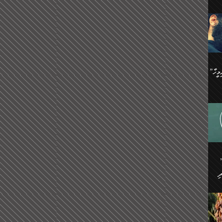
ިޝާމު ބްނު އިސްމާޢީލު
އް
:
އަކީ
ް
ައި
ެއިން
މީހަކު
”އޭ އުޚްތާއެވެ! ތިބާގެ ފިރިމީހާ
،
ެން
ވެ.
ެ
ައާއި،
 ތަޖ
ެސް
ިހާ
ް
އިސާ
އޭނާ
ި
 ހަރުލާފައި ހުރި
ި
ރަށް
ެން
ެންގެ
ެއިން
ގ