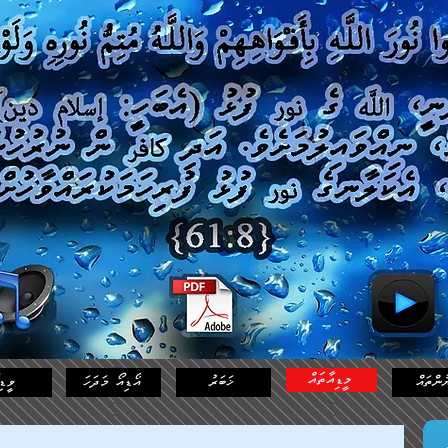
މީޑިއާތައް
ުންތައް
ޚަބަރު
އޯޑިއޯ މަދަހަ
ވީޑި