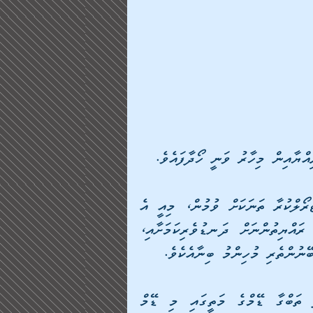
ްޔާއިން މިހާރު ވަނީ ހޯދާފައެވެ.
މި ޑޭމަކީ ފުރާތު ކޯރުގެ ފެން ދައުރުވާ މިންވަރު ކޮންޓްރޯލްކުރާ ތަނަކަށް ވުމުން، މިއީ އެ 
ސަރަހައްދުގެ ތިރީގައި ދިރިއުޅޭ މިލިއަނަކަށްވުރެ ގިނަ ރައްޔިތުންނަށް ދަނޑުވެރިކަމަށާއި، 
ޭނުންތެރި މުހިންމު ބިނާއެކެވެ.
މީގެ އިތުރުން، މަންބިޖް ސަރަހައްދާ ކައިރީގައި އަދި ތަބްގާ ޑޭމްގެ މަތީގައި މި ޑޭމް 