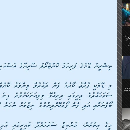
ަމަށް
🔥އިބްނު ޙިއްބާނު (354ހ)
ެ.
ުން
ން:
ައިން
”މީހުން ފެނުމުން އަޅުކަމުގައި
ަކު
ަ
ް
ް
🔥އިބްނުލް ޖައުޒީ (597ހ)
ްމު
 އުޅެ
ުމުން
ތިޝްރީން ޑޭމްގެ ފުރިހަމަ ކޮންޓްރޯލް ސޫރިޔާގެ އަސްކަރިއ
ެ.
ިވުން
ކުން
ަ
ުކޮށް
ން:
ކަށް
ް
ީހުން
ބޯފެނަށާއި އަދި ފެން ފޯރުކޮށްދިނުމުގެ ނިޒާމަށް ނުހަނު ބ
ކޮޅުން
ަރު
ވެ.