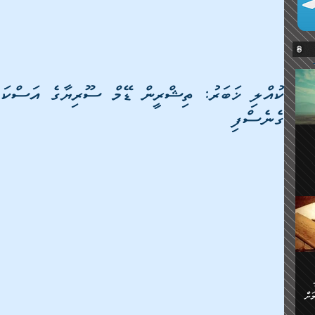
ކުއްލި ޚަބަރު: ތިޝްރީން ޑޭމް ސޫރިޔާގެ އަސްކަރި
ގެނެސްފި
ޔޭގެ
ް
ަށް
ަށް