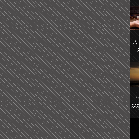
ންނަ
،
ަކުގެ
ް
ުގެ
ރި
”ދެއްކުންތެރިކަމާއި އާފާތްތަކަށް
ި
..
ް
ެނީ
ަކަށް
.
ް
އަށް
ުރުން:
ައި
”ނަފްސު އަވަސްއަރުވާލުމުގެ
އް
ް
ާރަށް
ެވެ.
ތެވެ.
ެ.
ެން
ި