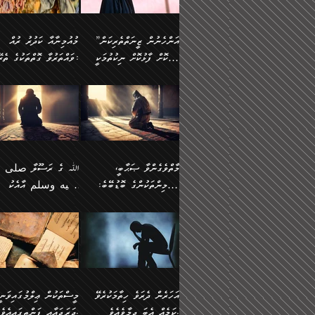
وسلم ކަމަނާއަށް އެކަމަށް
ޝަހުވަތްތައް ނަގައިގަންނަ
މާހައުލުގައި އުޅޭ ފިރިހެނުން،
އުފާކޮށްދިނުމަށެވެ. ފިރިމިހ
(61ހ) އެކަމަނާއަށް
ޢަހްދު ހިއްޕެވީހެވެ. ކަމަނާ
ވަޒަންކުރަން ބުއްދިއަށް
ޅިޔަނުންނާ އެކި ގޮތްގޮތުން
ގާތުން އެހެން އަހައިފިނަމ
(ރަނގަޅު ސީދާ ގޮތުން)
ކުޅަދާނަނުވެއެވެ.
ލިޔުއްވިކަމަށް ރިވާކުރެވެއެވެ:
”އަންހެނުން ޒީނަތްތެރިކަން
މުއުމިނާއާ ކަދުރު ރުއް
އެއްގޮތްވެ، އަދި އެހެން
ބުނާނީ ތިމަންނާގެ
ފޭވެއްޖެއެވެ! ފޭވެއްޖެއެވެ!
ނަފްސުތަކުގައިވާ ކޮންމެ
ހާމަކޮށް ފާޅުކޮށް ނިކުތުމަކީ
ވައްތަރުވާ ގޮތްތަކުގެ ތެރޭގައި:
ގޮތްތަކުން ނުރައްކާ
އަނބިމީހާއާއި ޢާއިލާގެ
ރަށްތަކަށް ދަތުރުފަތުރުކޮށް،
ޠަބީޢަތަކުންވެސް، އެތައް
އިތުރުވެއެވެ. އެ ދެމީހުންގެ
ބޭނުންތައް ފުއްދާ
އެކަކަށްވުރެ ގިނަ މީހުން އޭގައި
ކުރިއަށް ނިކުމެއުޅުން
ބައިވަރު ޝަހުވަތްތައް
ތިބާގެ އަންހެން ދަރިފުޅު
🌴 ﷲ ތަޢާލާ
މެދުގައި އެއ
ޚަރަދުކުރުމަށެވެ. އަދި ފިރި
ހިއްސާވާ ފާފައެކެވެ.
އެކަލޭގެފާނު ކަމަނާއަށް
އެނަފްސު ބަލައިގަންނަ ގޮ
ޢައުރަނިވާނުކޮށް، ނުވަތަ ޒީނަތް
ވަޙީކުރެއްވިއެވެ: ( أَلَمۡ
ދަރިފުޅު
ނަހީކުރެއްވިކަމެއް
އަސަރުކުރެއެވެ. އެގޮތުން
ހާމަކޮށްގެން ނިކުންނަހިނދު
كَیۡفَ ضَرَبَ ٱللَّ
ނޭނގޭހެއްޔެވެ!؟ ފަހެ ދީނުގެ
ނަފްސަކީ މަތިވެ
އޭގެ ހިއްސާއެއް ތިބާއަށްވެއެވެ.
مَثَلࣰا كَلِمَةࣰ طَیِّب
ތަނބު އަރިއަޅައިފިނަމަ
ބޮޑުވެގަންނަން ބޭނުންވާ
އަދި ފިތުނަވެރިވާ ކޮންމެ
كَشَجَرَةࣲ طَیِّبَةٍ أَصۡ
އަންހެނުން މެދުވެރިކޮށް އެ
ނަފްސެއްނަމަ؛
ޒުވާނެއް، އަދި އެއަންހެނާއާ
ثَابِتࣱ وَفَرۡعُهَا فِ
މާތްވެގެންވާ ޞަޙާބީ،
ﷲ ގެ ރަސޫލާ صلى ا
ޘާބިތެއް ނުކުރެވޭނެއެވެ! އަދި
މީސްތަކުންގެ މަދަޙަ ތަޢުރ
ދިމާލަށް ބެލުން އަމާޒުކުރާ
ٱلسَّمَاۤءِ ) (إبرا
މުއުމިންތަކުންގެ ބޮޑުބޭބެ:
عليه وسلم އާއެކު
އޭގައި ބާގަނޑެއް ހެދިއްޖެނަމަ
ބަލައިގަތުން މަދުކުރަން
ކޮންމެ ޒުވާނެއްގެ ފާފަ، އެ
: ٢٤) "اللّه ހެޔޮ ރަ
އަންހެނުންނަކަށް އެ ފޫބައްދާ
ޖެހެއެވެ. އެއީ އެ ޠަބީޢަތާ
މުޢާވިޔާ ބްނު އަބީ ސުފްޔާނު
މުޢާވިޔާގެ ނޭފަތްޕުޅަށް ވަތ
ހިއްސާގައި ހިމެނެއެވެ. އެހެނީ
ކަލިމައެއްގެ މިސާލު، ހެޔޮ
ﷲ ގެ ރަސޫލާ صلى الله
💧އިބްނުލް މުބާރަކު
އިޞްލާޙެއް ނުކުރެވޭނެއެވެ!
މަދަޙަޘަނާ ލިބުމުން
(60ހ):
ހިރަފުސް ވެލިކޮޅެއްވެސް ޢ
އެއީ ތިބާގެ އަންހެން
ރަނގަޅު ގަހެއް ފަދައިން
عليه وسلم ގެ
(181ހ) އާ
އަންހެނުންގެ ޖިހާދަ
ހެއްލުންތެރިކަމާއި، ބޮޑާކަ
ބްނު ޢަބްދުލް ޢަޒީޒަށްވުރެ
ދަރިފުޅެވެ. އަދި އެދަރިފުޅު
ޖައްސަވަނީ ކޮންފަދައަކުން
ޞަޙާބީންނާމެދު
އެސުވާލުކުރެވުމުން ވިދާޅުވ
ނަފްސުގެ ޢައިބުތައް ހަނ
ނިވާކޮށް ފަރުދާކުރަން
ތިބާއަށް ނުފެނޭހެއްޔެވެ؟
ހެޔޮވެ މާތްވެގެންވެއެވެ!“
އަހުލުއްސުންނާގެ ޢަޤީދާއާ
”ﷲ ގެ ރަސޫލާ صلى 
ތިބާއަށްވަނީ އަމުރުވެވިގެންނެވެ.
އެގަހުގެ މައިގަނޑާއި ބުޑ
ޚިލާފުވުމުގެ ކޮޅުމަތި، އަދި
عليه وسلم އާއެކު
ތިބާ އެހެން ކަންތައް
ރަނގަޅަށް ބިމުގައި ހަރުލާ
އެތެރޭގައި ފޮރުވައިގެން އޮތް
މުޢާވިޔާގެ ނޭފަތްޕުޅަށް ވަތ
އަހަރެން ދެރަވެ ހިތާމަކުރެވޭ
މީސްތަކުން ޢިލްމުގައިވަނީ
ނުކޮށްފިނަމަ ތިބާ
ސާބިތުވެފައިވެއެވެ. އަދި
ނުބައި ފާސިދު ޢަޤީދާ ފާޅުވަނީ
ހިރަފުސް ވެލިކޮޅެއްވެސް ޢ
ކަމެއް އެބަ ދިމާވެއެވެ.
ދަރަޖައާއި ފަންތީގައިއެވެ.
ފާފަވެރިވާނެއެވެ. އަދި ތިބާގެ
އެގަހުގެ ގޮފިތައް މައްޗަށް