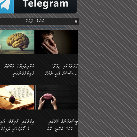
އެންމެ ފަހުގެ
”ފަހަރެއްގައި ދިމާވާ
ބުއްދިވެރިޔާގެ މައްޗަށް
އިޙްސާސެއް އެއީ ނުރުހޭ
ވާޖިބުވެގެންވަނީ
އިޙްސާސަކަށްވެދާނެއެވެ.
”ފަހަރެއްގައި ދިމާވާ
⭐ އިބްނު ޙިއްބާނު
މިސާލަކަށް ކަމަކާމެދު
އިޙްސާސެއް އެއީ ނުރުހޭ
(354ހ) ވިދާޅުވިއެވެ:
ބިރުގަތުމެވެ.
އިޙްސާސަކަށްވެދާނެއެވެ.
”ބުއްދިވެރިޔާގެ މައްޗަށް
މިސާލަކަށް ކަމަކާމެދު
ވާޖިބުވެގެންވަނީ: މި ދުނި
ބިރުގަތުމެވެ. ދެން އެއިޙްސާސް
ކަންކަމުން އޭނާގެ ޢިލްމު
ވަރުގަދަވެގެންވާނަމަ؛
ގަޑުބަޑުކޮށްލާނޭ ކަންކަމުނ
މީސްތަކުންގެ ތެރޭގައި
ޢިލްމުގައި ލާޒިމްވެ، އަދި
އެކަމަކާމެދު ނަފުރަތްތެރިވެ،
އެއްކިބާވުމެވެ. އެއީ އޭނާއ
އެމީހެއްގެ ބުއްދި، ބޭރު
ޢިލްމު ހޯދުމުގައި ދެމިހުރުމ
އަދި އެކަންކުރި މީހަކަށްވެސް
ކުޅަދާނަވީ ވަރަކަށް
ފެންޑާގައި ބާއްވާފައި އޮންނަ
ހިތްވަރުދިނުން ބަޔާންކުރުން: