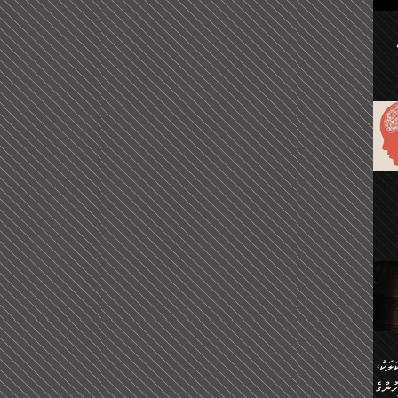
ުކޮށް
ަށް
.
އާއި،
ް
ި،
ް
ން
ުން
ް
ްދިން
ް
ެއް
ޅޭ
ުން
ުގައި
ތުވެ
އި
 މިއީ
ރުމަކީ
ހީކުރާ
ލަކު،
ެވެ.
ުން
ުންގެ
ެ.