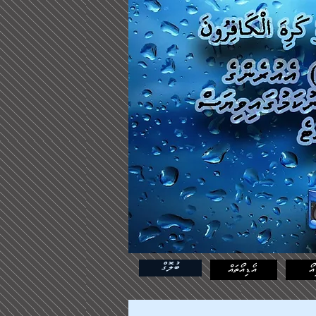
ބުލޮގް
އޯ
އޯޑިއޯތައް