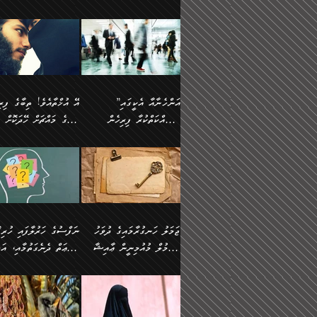
ޢުމަރު ވިދާޅުވިއެވެ:
އިންސާނާއަކީ ވަރަޢަވެރި
އަންހެނަކު ހޯދަން
ތެރެއިން މީހަކު
ނޭނގިހުރެވެސް ތިބާ އެކަމަށް
ދެން އޭގެ ޠަބީޢީ
އޭ އަޚާއެވެ! ތިބާއާ އެއްފަދަ
🌴 ހ
”އާނއެކެވެ. އަހަރެން
މީހެއްކަމުގައި މީހުންނަށް
ވަރުބަލިވެގެން އުޅެއެވެ.
އަތުޖެހިއްޖެނަމަ އެމީހަކު
ވެއްޓިފައި ވެދާނެއެވެ: 1-
މިންގަނޑަށްވުރެ އެޞިފަތަ
ފިރިހެނަކާ މެނުވީ ތިބާގެ
(217ހ) ކިޔާދެއްވިއެވެ
ދެފަހަރަކު ޙާޒިރުވީމެވެ. ދެން
ދައްކަންވެގެން، އަދި އޭނާ
ޞަލީބަށް އެރުވުމަށް
އާމްދަނީ ހޯދަން
ބޭރުވެއްޖެނަމަ, އެހިސާބުނ
ވިސްނުމާ އެއްގޮތްވެ
”އެއްފަހަރަކު އުޅުނު
އެއަށ
ﷲ ދެކެ ބިރުގަންނަ
މަސައްކަތްކުރުމާއި ވަޒީފާ
ބުއްދިއަށް އަސަރުކުރެއެވެ.
އަމުރުކުރަމުން ދިޔައެވެ.
އަންޑަރސްޓޭންޑު
ރަސްކަލަކު، ﷲ އަށް
އަދާކުރުމުގެ ދަރަޖަ ބޮޑުކޮށް
ޠަބީޢީ އާދައިގެ މިން ތެރޭގ
ނުވެވޭނެއެވެ. ދެންފަހެ
އީމާންވެއްޖެ މީހުންގެ ތެރ
މަތިކުރުމެވެ. ޚާއްޞަކޮށް
އެޞިފަތައް ހުރިނަމަ,
އަންހެނާއަށް ބަލާއިރު ތިޔަ
މީހަކު އަތުޖެހިއްޖެނަމަ އެ
”އަންހެނާއާ އެކީގައި
ޑޮކްޓަރީކަމާއި
އެޞިފަތަކަށް އަސަރުކުރުވާ
ދެމީހުންގެ ގުޅުމަކީ އެކަކު
ޞަލީބަށް އެރުވުމަށް
މަސައްކަތްކުރާ ފިރިހެން
ތިބާގެ މައްޗަށް ހޭދަކޮށް
އިންޖިނޭރުކަންފަދަ
އޭގެ މައްޗަށް ޙުކުމްކުރާ
އަނެކަކުގެ ވިސްނުން ފަހުމްވެ
އަމުރުކުރަމުން ދިޔައެވެ. ދ
ވަޒީފާތަކެވެ. އެހެނީ ވަޒީފާ
އެއްޗަކީ ބުއްދިކަމުގައިވެއެ
ވޯރކްމޭޓުންނާއި
ޚަރަދުކުރުމަކީ ޢައިބެއް ނޫނެވެ.
ދޭހަވުމަށްވުރެ މާ މަތީ
ﷲ އަށް އީމާންވާ މީހުންގ
ޅިޔަނުންނާއިމެދު ޙަދީޘްގައި
ހަމަ އެގޮތަށް ތިބާގެ ބައްޕ
އަދާކުރުމުގެ ދަރަޖަ ބޮޑުކޮށް
އެއީ ބުއްދީގައި ޢިލްމާއި،
ކްލާސްމޭޓުންނަކީ މަރެވެ.
ގުޅުމެކެވެ. އެއީ އެކަކު އަނެކަކު
ތެރެއިން މީހަކު ގެނެވި
އައިސްފައިވަނީ އެއީ މަރު
ތިބާގެ ފިރިހެން ދަރިފުޅުވ
މަތިކުރާ ޒުވާން އަންހެނާ
ފުރިހަމަކޮށްދޭ ގުޅުމެކެވެ.
ޞަލީބަށް އެރުވުމަށް
ކަމުގައިއެވެ. އައުލަވީ ޤިޔާސުން
ތިބާއަށް ޚަރަދުކޮށްދިނުން
އެހެންކަމުން، ތިބާގެ
އަމުރުކުރިހިނދު އޭނާއަށް
އެޙަދީޘްގައި: އަންހެނާ ވަޒީފާ
ޢައިބަކަށް ނުވެއެވެ. އެހުރ
ވިސްނުމާއި ޚިޔާލާ އެއްގޮތްވެ
ބުނެވުނެވެ: "ވަޞިއްޔަތެއ
އަދާކުރާ ތަނުގައި އުޅޭ،
އެންމެންވެސް މުދަލާއި ފަ
ވިސްނޭ އަންހެނަކު ހޯދަން
އޮތިއްޔާ ކުރާށެވެ." ދެން 
ފިރިހެނުން ހިމެނެއެވެ. އެއީ
އެއްކުރާ މަޤްޞަދެއްކަމުގައ
ޖަމަލު ހަނގުރާމައިގެ ދުވަހު
”ނަފްސުގެ
ތިބާއަށް ޙާޖަތެއް ނުވެއެވެ.
ބުނެފިއެވެ: "އަހަރެން
އެމީހުންގެ ވޯރކްމޭޓު އަންހެނާގެ
ބަލަނީ ތިބާއެވެ. އެގޮތުން
އުންމުލް މުއުމިނީން ޢާއިޝާ
ޠަބީޢަތް ދެނެގަތުމާއި، އަދ
ތިބާ ޙާޖަތް ޖެހިގެންވަނީ
ވަޞިއްޔަތް ކުރާނީ
ގާތަށް ވަދެއުޅުން ގިނަވެގެންވާ
ބައްޕަގެ ގާތުގައި: "ތިހާވަ
ތިބާގެ ވިސްނުމާއި ޚިޔާލާއެކު
ކޮންކަމަކަށްހެއްޔެވެ. އަހަރ
(57ހ)
ނަފްސުގެ އެދުންވެރިކަން
ފިރިހެނުންނެވެ. ފަހެ އެމީހުންނީ
ބުރަކޮށް މަސައްކަތްކޮށް
”އަންހެނުން ޖިހާދުކުރަން
ނަފްސުގެ ޠަބީޢަތުގެ ހުރި
ތިބާ ބަލައިގަންނަ އަންހެނަކު
ދުނިޔެއަށް ވެއްދުނީ އަހަރ
ނިކުމެވަޑައިގަންނަވަން
ބުއްދިން ވަޒަންކުރުމަށް އ
ޅިޔަނުންނަށްވުރެ އެތައް
ދާއޮހޮރުވަނީ ކީއްވެހޭ"
ޖެހޭނެކަމަށްވާނަމަ ﷲ ގެ
ޞިފަތަކަކީ ކޮބައިކަން
ހޯދުމެވެ. އެހެނ
ލަފައެއް ނެތިއެވެ. އެތަނު
ޤަޞްދުކުރެއްވިހިނދު އުންމުލް
ކުރާ އަސަރު:
ގޮތަކުން ނުރައްކާ ބޮޑު
އަހައިފިނަމަ އޭނާ ބުނާނީ
ރަސޫލާ صلى الله عليه
ނޭނގެނީސް، ނަފްސު
ބައެކެވެ. އެގޮތުން މަސައްކަތު
ތިމަންނާގެ ދަރިން
މުއުމިނީން އުންމު ސަލަމާ