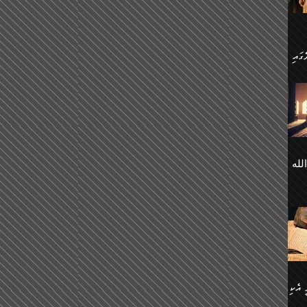
 ގޮތް
ާގެ
ަ
ހެން
ތަށް
 تَرَ
هُ
َةࣰ
لُهَا
ی
لله
ީފު
هيم
ނގަޅު
އެކު
ް
؛
ުމަރު
މާއި،
ކަން
ިއެވެ:
ދާނ
الله
ު
ް
 އެކި
ުމަރު