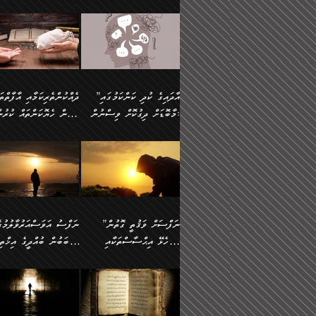
މައްޗަށް ސީދާވިހިނދު، ހެދުން
އެއީ (ޙަޤީޤަތުގައި) އެ
ޠަބީޢަތަށް އަސަރުކުރުން:
ދެން ކޮން އެއްޗެއްތޯއެވެ؟“
ނައްތާލައެވެ. އަނެއްކޮޅުން
🔅 ބަކްރު ބްނު ޢަބްދި ﷲ
ނަފްސަށް ހުށަހެޅިގެން އަ
ބޮނޑިކޮށްލައްވާފައި، އުޑާއި
ދެކަންތަކުގެ ދ
ވިދާޅުވިއެވެ: ”ރިވެތި ރަނގަޅު
އެމީހަކުގެ މޫނުމަތި ރީތިވެ
އަލްމުޒަނީ (108ހ)
އެކި ވައްތަރުގެ އިޙްސާސްތ
ދިމާލަށް އިސްތަށިފުޅު
އަދަބެކެވެ.“ ދެންނެވުނެވެ:
އެކަމަކު ވިސްނުން ކޮށި
ކިޔާދެއްވިއެވެ: ”އަހަރެން
ބާރުމިން ހުރި މިންވަރަކުނ
”އެކަން ނެތްނަމަ ދެން
ވެއްޖެނަމަ, އޭނާގެ ނަފްސ
އެއްފަހަރަކު ގެއިން
އިންސާނާގެ ޠަބީޢަތަށް
ކޮންކަމެއްތޯއެވެ؟“
އުނިކަމާހުރެ މޫނުމަތީގެ ހު
ނިކުމެގެންދަނިކޮށް އެއްޗެހި
އަސަރުކުރެއެވެ... ދެން
ވިދާޅުވިއެވެ: ”އޭނާ
ރީތިކަން ދާހުއްޓެވެ.
އުފުލުމުގެ މަސައްކަތްކުރާ މީހަކާ
އެއަށްފަހު އެ ޠަބީޢަތުން
”އާދައިގެ ކުދި ކަންކަމުގައި
މަޝްވަރާއަށް އަހާނޭ ރަނގަޅު
އެހެންކަމުން ވިސްނުންތެރ
ދިމާވިއެވެ. އޭނާގެ ސާމާނު އޭރު
ބުއްދިއަށް އަސަރުކުރެއެވެ.
މާބޮޑަށް ދިގުކޮށް ވިސްނުން:
ބިރުން ހެޔޮކަންތައް ކުރުނ
ޞާލިޙު އަޚެކެވެ.“
މީހާގެ އަތުގައި އެއްޗެއް
އުފުލަމުންދިޔައެވެ. އޭރު އޭނާ
މިއަސަރުކުރުމުގެ އަޞްލުގެ
ދެންނެވުނެވެ: ”އެގޮތަށް
ނެތަސް ކަންބޮޑުވެ
ދޫކޮށްލުމުގެ ބާބު ބަޔާންކުރުން:
ކިޔަމުންދިޔައެވެ: «الْحَمْدُ
ފެށުން އައި ގޮތަކީ:
އެކަމެއްގައި އެހާ ދިގުކޮށް
🌴 އިބްނުލް ޖައުޒީ
ނެތްނަމަ ދެން
ހިތާމަކުރުމެއް ނެތެވެ. އެހ
لِله، أسْتَغْفِرُ الله»
ޞައްޙަކޮށްވާ ޠަބީޢަތެއް
ވިސްނުން ޙައްޤުނުވާ
(597ހ) ވިދާޅުވިއެވެ:
ކޮންކަމެއްތޯއެވެ؟“
ބުއްދިވެރިޔާއަށް ތަނ
އެވެ. އެއަށްވުރެ އިތުރަށް
ބަދަލުކޮށްލާ ގޮތަށް އައި
ކަންކަމުގައި މާބޮޑަށް
”ދެއްކުންތެރިކަމާއި އާފާތްތ
ވިދާޅުވިއެވެ: ”ދިގުކޮށް
އެއްޗެއް ނުކިޔައެވެ. ދެން އޭނާ
ލޯބިވާކަހަލަ އިޙްސާސެކެވެ
ވިސްނުމަކީ ބައްޔެކެވެ.
ބިރުން ހެޔޮކަންތައް ކުރުނ
ވަކިތަނަކަށް ދިޔައެވެ. ދެން
ދެން އެ ޠަބީޢަތުން ބުއްދި
ފަހަރެއްގައި މިހެންވަނީ
ދޫކޮށްލުމުގެ ބާބު ބަޔާންކ
އޭނާގެ ބުރަކަށީގައި ހުރި
އަސަރުކުރީއެވެ. ޝަރީޢަތުގ
މުހިއްމު ކަންކަމާއި އަދި
ދަންނާށެވެ! މީސްތަކުންގެ
”ނަފްސަށް ވަޤުތީ ގޮތުން
ސާމާނުތައް ބަހައްޓަންދެން
ލޯބިވެވޭކަހަލަ އިޙްސާސްތަ
މުހިއްމު ނޫންކަންކަމާމެދުވެސް
ތެރޭގައި، ދެއްކުންތެރިއަކަށ
ހުށަހެޅޭ އިޙްސާސްތަކާއި
ސަބަބުން ބުއްދީގެ އިޚްތިޔ
އަހަރެން ހުރީމެވެ. ދެން
ގެނައުން މަނައެއް ނުކުރެއ
މާބޮޑަށް ސަމާލުވެގެން
ވެދާނޭކަމަށް ބިރުން ހެޔޮ
ބުނެފީމެވެ: "މި ނޫން އެއްޗެއް
މިސާލަކަށް ބެލުމުގެ ލައްޒަ
ޝުޢޫރުތައް:
ކުރާ އަސަރު.
ހުށިޔާރުވެގެން އުޅޭ ބައެއް
ޢަމަލުކުރުން ދޫކޮށްލާ
ނަފްސަށް ބައިވަރު ވަޤުތީ
ބައެއް ނަފްސުތަކުގެ
ކިޔަން ތިބާއަށް ރަނގަޅަށް ނ
އެކަމަކު ޝަރީޢަތުން އެއ
ނަފްސުތަކުގެ ސަބަބުން
މީހުންވެއެވެ. އެއީ ގޯހެކެވ
ޞިފަތަކާއި އިޙްސާސްތައް
ޠަބީޢަތުގައި
ބުއްދިއަށް ކުރާ
އަދި ޝައިޠާނާއަށް ވެވޭ
ލިބިގެންވެއެވެ. އެއީ
އަވަސްއަރުވާލުންވެއެވެ. ދ
އަސަރުންކަމުގައި ވެދާނެއެވެ.
އެއްބަސްވުމެކެވެ. އެކަމަކު
ނަފްސުގައި ހިފެހެއްޓިގެންވާ
ކުޑަ ވަޤުތުކޮޅެއްގެ ތެރޭގައ