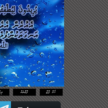
Log In
Featured
Posts
ހޯމް ޕޭޖް
ފޮތްތައް
ލިޔ