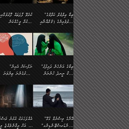
އެފަދަ ކަންކަމާމެދު ވިސްނާ
އޭގައި އަހަރުމެން ތަފްޞީލ
ލާޒިމް ޠަބީޢަތުގެ ތެރޭގައިވާ
ބުއްދި ލައްވާ ނުރައްކާތެރި
ފިކުރުކުރުން މާބޮޑަށް
ބުނަމެވެ. ހެޔޮކަންތައް
ކަންކަމެއް ނޫނެވެ. ނަމަވެސް
ޤަރާރުތައް ނިންމާ،
”ތިބާ ޢިލްމުލް ކަލާމްގެ
ކުރެވޭ ފާފަތައް ފޮރުވުމާއި،
ދިގުލައިފިނަމަ, ފުރިހަމަ ކުރުން
ބެހިގެންދަނީ: 🔹ސީދާ
އެއީ ހުށަހެޅި ލައިގަންނަ
އިޚްތިޔާރުކުރަން އެނަފްސު
އަހުލުވެރިންގެ (ޤުރްއާނާއި
ފާފަކުރާ މީހެއްކަން
ޙައްޤުވާ ކަންކަން
އެކަމުގައި (ދުނިޔަވީ)
ކަންކަމެވެ. މިސާލަކަށް:
ބޭނުންވެއެވެ. ދެން ނަފްސ
ފުރިހަމަކުރުން މަނާކުރާ
ލައްޒަތެއް ނެތް ކަންކަމެވެ
ސުންނަތް ދޫކޮށް ބުއްދީގެ
މީސްތަކުންނަށް
ހިތާމަޔާއި އުފަލާއި،
އޭގެ އަވަސްއަރުވާލުމާއި،
އަބޫ ޢުމަރު އަޙްމަދު ބްނު
🌴 އިބްނުލް ޖައުޒީ
ކަމެއްކަމުގައި: ރައްކާތެރިކަމުގެ
މިސާލަކަށް ނަމާދާއި، ރޯދަ
ޙުއްޖަތްތަކާއި ވިސްނުންތައް
އެނގިގެންވުމަށް
ކަންބޮޑުވުމާއި
އަނެއްކޮޅުން ބުއްދި
މުޙައްމަދު އަލްމާލިކީ
(597ހ) ވިދާޅުވިއެވެ:
ފިޔަވަޅުތައް އެޅުމާއި،
ޙައްޖާއި، ހަ
ބޭނުންކޮށްގެން ދީނުގެ
ނުރުހުންވުމާއި، މީސްތަކުނ
ހިތްފަސޭހަވުމާއި،
މަޝްޣޫލުކޮށްލާފަދަ އެހެރަ
(429ހ)، ބަޣުދާދުން
”ކުރެވޭ ފާފަތައް ފޮރުވުމާއ
ދިމާވެދާނޭ ގޮތ
ބިރުވެރިކަމާއި އަމާންކަމުގެ
އިޙްސާސްތަކާއި ޝުޢޫރުތައ
ކަންކަމުގައި ވާހަކަދައްކާ
އޭނާ ނުބައިކޮށްފައި
ޤައިރަވާނުގެ ރަށަށް އައިހިނދު
ފާފަކުރާ މީހެއްކަން
އިޙްސާސާއި، މޮޅިވެރިކަމާއި
ޖަމަޢަވެއްޖެނަމަ, އެހިނދު
މީހުންގެ) މަޖްލިސްތަކަށް
އެއްޗެހިކިޔުމަށް ނުރުހުންވ
އަބޫ މުޙައްމަދު އިބްނު އަބީ
މީސްތަކުންނަށް
ހިތްހަމަޖެހުމާއި އެނޫންވެސް
ނުބައި ރައުޔު، އަދި ފަހުނ
ޒައިދު އަލްޤައިރަވާނީ
އެނގިގެންވުމަށް
ޙާޒިރުވިންހެއްޔެވެ؟“
ހުއްދަވެގެންވާކަން
”ތިބާގެ އަންހެން ދަރިފުޅު
”ނަފްސަށް އެއިން
ގިނަ ކަންކަމެވެ. މި
ހިތާމަކުރާނޭ ކަންކަން ބުއ
(386ހ) އެކަލޭގެފާނާ
ނުރުހުންވުމާއި، މީސްތަކުނ
ބަޔާންކުރުން:
މީހަކާ ނީނދެ ހުންނަން
އަސަރުގެންނަ ތިންވަނަ
ޞިފަތަކުން ކަމެއް ނަފްސުގައި
އިޚްތިޔާރުކުރެއެވެ. އަދި
ވާހަކަދައްކަވަމުން
އޭނާ ނުބައިކޮށްފައި
އަބަދުމެ ހަރުލައިގެން ދާއިމަކަށް
ފަހަރެއްގައި އެފަދަ ބުއްދިއ
ހިތްވަރުދިނުމާމެދު ތިބާ
ބާވަތަކީ: ނަފްސަށް ހުށަހެ
އެއްސެވިއެވެ: ”ތިބާ ޢިލްމުލް
އެއްޗެހިކިޔުމަށް ނުރުހުންވ
އެގޮތަށް ތިމަންނާ ހިތްވަރުދެނީ
އެގޮތުން ނަފްސުގެ ޠަބީޢަތ
ނުހުރެއެވެ. އެކަމަކު އެކަންކަން
ބަލިކަށިވެ ގަމާރުވެ
ހުށިޔާރުވެ ޚަބަރުދާރުވާށެވެ!
ކަންކަމެވެ. (ޝުޢޫރުތަކާއި
ކަލާމްގެ އަހުލުވެރިންގެ
ހުއްދަވެގެންވާކަން
ކިހިނެއްހެއްޔެވެ؟ އެކަމަށް
ލޯބިވުމާއި ނުރުހުންވުމާއި،
ލައިގަނެފައި އަނެއްކާ ފިލ
ކޮސްވެގެންވާ ކަމަށް ތުހުމަ
އިޙްސާސްތަކެވެ.)
(ޤުރްއާނާއި ސުންނަތް ދޫކޮށް
ބަޔާންކުރުން: ކުރެވޭ ނުބަ
ހިތްވަރުދޭން ބޭނުންކުރާ
އުފާވުމާއި ދެރަވުންވެއެވެ.
ބުއްދީގެ ޙުއްޖަތްތަކާއި
ކަންތައް ފޮރުވާ ވަންހަނާކު
ފެތުރިގެންވާ ފަސް ގޮތެއް
ނަފްސުތަކުގައިވާ ޠަބީޢީ
ވިސްނުންތައް ބޭނުންކޮށްގެން
ދެއްކުންތެރިކަމެއްކަމުގައި 
އަހަރެން ތިބާއަށް ކިޔާދޭނަމެވެ.
ޞިފަތަކެކެވެ. ނަމަވެސް
ދީނުގެ ކަންކަމުގައި ވާހަކަދައްކާ
މީހަކު ހީކޮށްފާނެއެވެ.
ތިބާގެ އަންހެން ދަރިފުޅަށް އަދި
އެކަންކަން އިންސާނާއަށް
”އޭނާގެ ވިސްނުމާ ގުޅޭ
އެއްފަހަރަކު އުޅުނު ރަސްކަ
މީހުންގެ) މަޖްލިސްތަކަށް
އެކަންވަނީ އެހެންނެއް ނޫނ
އެކުއްޖާގެ މުސްތަޤްބަލަށް
ޖެހޭހިނދު އެއީ ވަޤުތީ ގޮތ
"އަންޑަރސްޓޭންޑިންގ"
ﷲ އަށް އީމާންވެއްޖެ މީހ
ޙާޒިރުވިންހެއްޔެވެ؟“ އަބޫ
މަނާވެގެންވާކަމަކީ
އެކަމުގެ ނުރައްކާ
ހުށަހެޅޭ ޞިފަތަކަކަށްވެއެވ