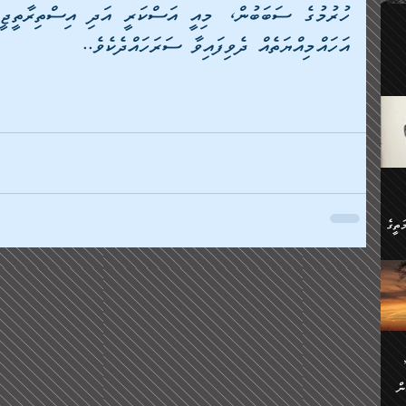
ލިބި:
ހުންނާ
އަހައްމިއްޔަތެއް ދެވިފައިވާ ސަރަހައްދެކެވެ..
ީހުން
އެކުދިން ކައިވެނިކުރުވާ 3-
.
ށްވަނީ
 ދިގު
ަނު
ީ
ގެ
ެވެ.
ން
ތީގެ
ސްވެ،
ި
ް
ތީގެ
ުމަކީ:
ަހެ
ރާ
ާއި
ަހެޅޭ ވަޤުތީ
ފްސަށް
ޭނާގެ
ން
ެކެވެ.
ް