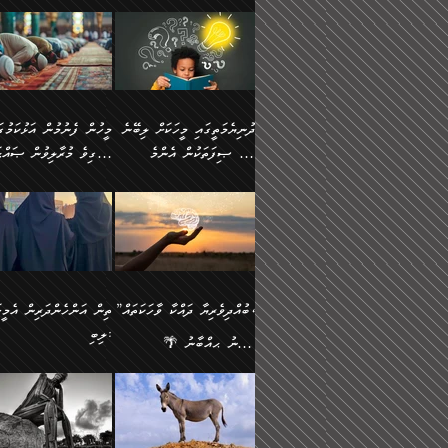
ނަފުރަތުކުރުން
ޢަމަލުކުރުމުގައި ހުންނާނޭކ
💥 ޝުޢުބާ ބްނުލް ޙައްޖާޖު
މީހުންވެއެވެ.
މެދުވެރިކުރުވައެވެ. އެއީ
އޮންނަ ޤަޞްދާ އެކުގައިއެވ
(160ހ) ވިދާޅުވިއެވެ:
ވިދާޅުވިއެވެ: ”ޢިލްމުގައި
ފިޠުރީގޮތުން ޠަބީޢަތް އެކަމަށް
ކޮންމެ ދުއިސައްތަ ޙަދީޘަކ
”މީސްތަކުންގެ ތެރޭގައި
ލާޒިމްވެ، އަދި ޢިލްމު
ލެނބިގެންވިޔަސްމެއެވެ.
ފަސް ޙަދީޘަށް
އެމީހެއްގެ ބުއްދި، ބޭރު
ހޯދުމުގައި ދެމިހުރުމަށް
މިސާލަކަށް އަންހެނާ
ޢަމަލުކުރެވުނަސް، އޭރުން
ފެންޑާގައި ބާއްވާފައި އޮންނަ
ހިތްވަރުދިނުން ބަޔާންކުރު
ފިރިހެނާއަށް ލެނބެއެވެ. ދެން
ޢިލްމުގެ ޒަކާތް އަދާކުރިފަދ
މީހުންވެއެވެ. އަނެއްބަޔަކުގެ
ބުއްދިވެރިޔާގެ މައްޗަށް
ދުނިޔެމަތީގައި މީހަކަށް ލިބޭނެ
ފިރިހެނާއާމެދު ނުރުހުންވެ
އޭނާވެއެވެ. ދެންފަހެ އެމީހ
ބުއްދި އެމީހުންނާ
ވާޖިބުވެގެންވަނީ: އޭނާގެ
ހެޔޮ ޞިފަތަކުން އެންމެ
ހީވާގިވެ މުރާލިވުން ޞައްޙ
ނަފުރަތްތެރިވާ ކަހަލަ ކަމެއް
އެއްކޮށް ޖަމަޢަކުރި ޢިލްމަށ
އެކުގައިވެއެވެ. އަނެއްބަޔަކުގެ
ސިއްރިއްޔާތު އިޞްލާޙުކޮށ
އަންހެނާއަށް ދިމާވެ ވަރުގަދަ
ޢަމަލުކުރަން އެމީހަކު
ފުރަތަމަކަމަކީ ބުއްދިވެރިކަމެވެ.
ކަންކަމާއި ޞައްޙަ ނުވާ
ބުއްދިއެއް ނުވެއެވެ. ދެންފަހެ
ނިމުމަށްފަހު ދެން އެއާ
🪴 އިބްނު ޙިއްބާނު
އިޙްސާސެއް އޭނާއަށް އާދެއެވެ.
ނުކުޅެދުމަކުން އަދި އެ ޢިލ
ކަންކަން ބަޔާންކުރުން:
އެމީހެއްގެ ބުއްދި އެމީހަކާ
ވިއްދައިގެން ޢިލްމު ހޯދަން
(354ހ) ވިދާޅުވިއެވެ:
ވިދާޅުވިއެވެ: ”މީހުން ފެނ
އަދި އެއާއެކު އެއަންހެނ
ޙިފްޡުކޮށް
އެކުގައިވާ މީހަކީ: އެމީހަކު
އަދި އެކަމުގައި ދެމިހުރުމެވ
"ދުނިޔެމަތީގައި މީހަކަށް ލިބޭނެ
އަޅުކަމުގައި ހީވާގިވެ މުރާލ
ވާހަކަދެއްކުމުގެ ކުރިން
އެހެނީ ދުނިޔޭގެ ސަބަބުތަ
ހެޔޮ ޞިފަތަކުން އެންމެ
ޞައްޙަ ކަންކަމާއި ޞައްޙ
އެމީހަކުގެ ފުށުން އެ ނިކުންނަ
އެއްވެސް ސަބަބަކަށް ސާފ
ފުރަތަމަކަމަކީ ބުއްދިވެރިކަމެވެ.
ނުވާ ކަންކަން ބަޔާންކުރު
އެއްޗެއް ފެންނަ މީހާއެވެ.
ރަނގަޅަށް ވާޞިލުވެވޭހުށީ
އަދި އެއީ ﷲ ތަޢާލާ
މީހަކު ރޭއަޅުކަންކުރާ
”ބުއްދިވެރިޔާ ދައްކާ ވާހަކަތައް،
ތިން އަންހެންދަރިން އެމީހަ
ދެންފަހެ އެމީހަކުގެ ބުއްދި ބޭރު
އެކަމުގައި ޢިލްމު ސާފުކޮށ
އެކަލާނގެ އަޅުތަކުންނަށް ދެއްވި
ބަޔަކާއެކުގައި ރޭގަނޑު
ލިބި:
ފެންޑާގައި އޮންނަ މީހަކީ:
ޚާލިޞްވެގެންނެވެ. އަދި
އެންމެ ހެޔޮ ރަނގަޅު
ހޭދަކޮށްފާނެއެވެ. ދެން އެމ
🌴 އިބްނު ޙިއްބާނު
ވާހަކަތަކެއް ދައްކާފައި ދެން
ބުއްދިވެރިޔަކު ވެއްޖެއްޔާ
ކަންތަކުންވާ ކަމެކެވެ.
ރޭގަނޑުގެ ގިނަ ވަޤުތު
(354ހ) ވިދާޅުވިއެވެ:
”ނަބިއްޔާ صلى الله
އޭގެ ފަހުން އެނިކުތް އެއްޗެ
ނިންމާނޭކަމަކީ: އެމީހަކު
އެހެންކަމުން އެއާ އިދިކޮޅު
ނަމާދުކޮށްފާނެއެވެ. އަނެއް
”ބުއްދިވެރިޔާ ދައްކާ ވާހަކަތައް،
عليه وسلم
ކުރާކަމަކާ
ޞިފައެއް ޤާއިމުކޮށްގެން ހުރި
މީނާގެ ޢާދައަކީ ސާޢަތެއްވ
ޞައްޙަކޮށް ސަލާމަތުންވާ
ޙަދީޘްކުރެއްވިކަމަށް
މީހަކާ އެކުގައި އިށީންދެ
އިރުކޮޅެއް ރޭއަޅުކަންކުރުމެ
ހަށިގަނޑެއް ސީދާވާހެން
ރިވާކުރެވެއެވެ: "ތިން