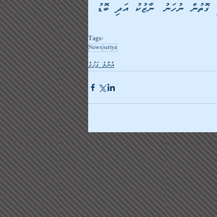
ހުރުމުގެ ސަބަބުން، މިއީ އަސްކަރީ އަދި އިސްތިރާތީޖީ ގޮތުން ނުހަނު ނާޒުކު އަދި ބޮޑު 
Tags:
News
seriya
އެންމެ ފަހުގެ