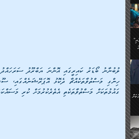
ަމަށް
🔥އިބްނު ޙިއްބާނު (354ހ)
ެ.
ުން
ން:
ައިން
”މީހުން ފެނުމުން އަޅުކަމުގައި
ަކު
ަ
ް
ް
🔥އިބްނުލް ޖައުޒީ (597ހ)
ްމު
 އުޅެ
ުމުން
ެ.
ިވުން
ކުން
ަ
ުކޮށް
ން:
ގައުމުތަކަށް މަސްތުވާތަކެތި އެތެރެކުރުމަށް ކުރި މަސައްކަތެ
ކަށް
ް
ީހުން
ކޮޅުން
ަރު
ވެ.