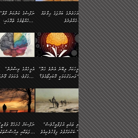
އުޅެގެން ﷲ ދެއްވި ނިޢުމަތް
ދެން މީނާ (އެމީހުންނާ
ސީދާވާނެއެވެ. އަނެއްކޮޅުން
އަންހެންދަރިން އެމީހަކަށް 
ގަޑުބަޑުކޮށް
އެކުގައި ރޭކުރާއިރު) އެމީ
ޖާހިލުމީހާ ދައްކާ ވާހަކަތައް،
1-ދެން އެކުދިން
އަހަރެންގެ ބައްޕަގެ ޙިމާރެއް
”ނަފްސުގެ ކަންކަން ރާވާ
ހުތުރުނުކުރާހުއްޓެވެ...
އެއްގޮތްވެއެވެ. ނުވަތަ އެމ
ބަލިވެފައިވާ ހަށިގަނޑެއް
އަދަބުވެރިކުރުވާ 2-އަދި
ގެއްލުނެވެ.
ބެލެހެއްޓުމުގެ ތެރޭގައި:
ބުއްދިއާއި ވިސްނުންތެރިކަން
ރޯދަ ހިފާއިރު މީނާވެސް
އެގޮތްމިގޮތްވާހެން ފުށޫއަރާ
އިތުރުކޮށްދޭނެ ކަމަކީ: އޭނާފަދަ
އެމީހުންނާއެކު ރޯދަހިފައެވެ
މަގުފުރެދިފައިވާ ބަޔަކުގެ
އިދިކީލަވާނެއެވެ. އަދި
އަދި އެކުދިންނަށް ހެޔޮކޮށް
🌱 ޖަޢުފަރު ބްނު މުޙައްމަދު
އެމީހުންގެ މަގުފުރެދުމާއި
(އެހެން ބުއްދިވެރިންނާ)
އެމީހުން
ކިބައިގައިވާ މޮޅެތި ރިވެތި
ބުއްދިވެރިޔާގެ ބަސްތައް އެއީ
ހިތައިފިނަމަ ފަހެ އެމީހަކަ
(148ހ) ކިޔާދެއްވިއެވެ:
އެމޮޅެތި ކަންކަމާ ގުޅުމެއް
ގާތްވުމާއި، އެއާ އިދިކޮޅު އިދ
ކިތަންމެ މަދު
ކަންކަމަށް ބަލާ ވިސްނުން
ސުވަރުގެއެވެ." 📖 ސުނ
”އަހަރެންގެ ބައްޕަގެ ޙިމާރެއް
ނުވެއެވެ. އެހެނީ ނަފްސަކ
ބަސްތަކެއްވިޔަސް އޭގެ ޤަދަރު
އަބީ ދާވޫދު 📖 ފަހެ ތިބާ
ނުކުރުންވެއެވެ.
ގެއްލުނެވެ. ދެން ބައްޕަ
ވަޒަންހަމަވާ އެއްޗެއް ނޫނ
ބޮޑުވެގެންވެއެވެ. އެއީ
އަންހެން ދަރިން
ވިދާޅުވިއެވެ: ”ﷲ ތަޢާލާ
ނަފްސު ކަންކަން
ފާފަވެރިޔާގެ ކުރިމަތިލުން
ކައިވެނިކުރުވުމުގައި
އަހަރެންނަށް އޭތި އަނބުރާ
މަސްހުނިކޮށްލައެވެ. އެގޮތު
”މީހަކަށް ލިބޭނެ އެންމެ ހެޔޮ
”އެމީހެއްގެ ވިސްނުން
ކިތަންމެ ކުޑަކަމެއްވިޔަސް އޭގެ
ފަރުވާކުޑަކޮށް، ޢާއިލާއެއް
ރައްދުކުރައްވައިފިނަމަ ފަހެ
މީހަކު ބުރު ސޫރަ ރީތި
މުޞީބާތް ބޮޑުވެގެންވާ ގޮތަށެވެ.
ރަނގަޅުކަމަކީ ކޮބައިތޯއެވެ؟“
ރަނގަޅުވެ، އެކަމަކު މޫނުމަ
ބިނާކޮށް ކައިވެންޏެއް
އެކަލާނގެ ރުއްސަވާނޭ ޙަމްދުގެ
ފުރިހަމަ، މުދާތައް ތަނަވަ
އަދި ބުއްދިވެރިކަމުގެ ތެރޭގައި:
ޤާއިމުކުރުން ދޫކޮށްފައި
ސޫރަ ހުތުރުވެއްޖެ މީހާ,
ބަސްތަކަކުން އަހަރެން
އެކަމަކު އެއާއެކު ޢަޤީދާއާއ
🪨 އިބްނުލް މުބާރަކު
☘️ އިބްނު ޙިއްބާނު
އެއްވެސް ކަ
ކިޔެވުމާއި އެހެން
އެކަލާނގެއަށް
ފިކުރު ފުރެދިގެންވާ މީހަކަށ
(181ހ) އަށް ދެންނެވުނެވެ:
(354ހ) ވިދާޅުވިއެވެ:
މަޤްޞަދުތަކުގައި އެކުދިން
ޙަމްދުކުރާހުށީމެވެ.“ ދެން މާ
ވެދާނެއެވެ. ދެން މިފަދަ
”މީހަކަށް ލިބޭނެ އެންމެ ހެޔޮ
”އެމީހެއްގެ ވިސްނުން
މަޝްޣޫލުކުރުވުމާމެދު ތިބާ
ގިނައިރެއް ނުވެ އޭގެ
މީހަކުގެ ރީތިކަމާއި އޭނާގެ
ރަނގަޅުކަމަކީ ކޮބައިތޯއެވެ؟“
ރަނގަޅުވެ، އެކަމަކު މޫނުމަ
ނަމަނަމަ ސަމާލުވެ
އަސްދާނުގޮނޑިއާއި ލަގަނާއި
މޮޅެތި ތަކެއްޗަށްޓަކައި ބެލ
ވިދާޅުވިއެވެ: ”އޭނާގެ
ސޫރަ ހުތުރުވެއްޖެ މީހާ, ފ
އެކީގައި އޭތި ގެނެވުނެވެ. ދެން
އޭނާގެ ޢަޤީދާއާއި ޤަބޫލުކު
ކިބައިގައިވާ ފުރާ ފުރިހަމަ
އޭނާގެ ނަފްސުގެ (ބުއްދިއ
"މި ތަކެތި އުފުލާމީހާވެސް
”ނަފްސަށް ހުށ
އެކަލޭގެފާނު އެއަށް
ގޮތްތަކާއި ފިކުރުވެސް ނަ
ބުއްދިއެވެ.“ ދެންނެވުނެވެ:
ވިސްނުމުގެ) ހެޔޮކަމުން އ
ބަކުރަށްވުރެ ފިޤުހުވެރިއެވެ."
ޞިފަތަކާއި އިޙްސާސްތަކު
ސަވާރުވިއެވެ. އަދި އޭގެ
ރަނގަޅުކޮށް ޖަރީކޮށްދޭ ކަމ
”އެގޮތަށް ލިބިގެންނުވިނަމަ
މޫނުގެ ހުތުރުކަން ހަނދާނ