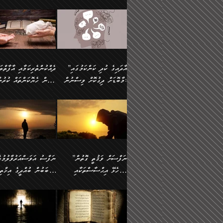
މައްޗަށް ސީދާވިހިނދު، ހެދުން
އެއީ (ޙަޤީޤަތުގައި) އެ
ޠަބީޢަތަށް އަސަރުކުރުން:
ދެން ކޮން އެއްޗެއްތޯއެވެ؟“
ނައްތާލައެވެ. އަނެއްކޮޅުން
🔅 ބަކްރު ބްނު ޢަބްދި ﷲ
ނަފްސަށް ހުށަހެޅިގެން އަ
ބޮނޑިކޮށްލައްވާފައި، އުޑާއި
ދެކަންތަކުގެ ދ
ވިދާޅުވިއެވެ: ”ރިވެތި ރަނގަޅު
އެމީހަކުގެ މޫނުމަތި ރީތިވެ
އަލްމުޒަނީ (108ހ)
އެކި ވައްތަރުގެ އިޙްސާސްތ
ދިމާލަށް އިސްތަށިފުޅު
އަދަބެކެވެ.“ ދެންނެވުނެވެ:
އެކަމަކު ވިސްނުން ކޮށި
ކިޔާދެއްވިއެވެ: ”އަހަރެން
ބާރުމިން ހުރި މިންވަރަކުނ
”އެކަން ނެތްނަމަ ދެން
ވެއްޖެނަމަ, އޭނާގެ ނަފްސ
އެއްފަހަރަކު ގެއިން
އިންސާނާގެ ޠަބީޢަތަށް
ކޮންކަމެއްތޯއެވެ؟“
އުނިކަމާހުރެ މޫނުމަތީގެ ހު
ނިކުމެގެންދަނިކޮށް އެއްޗެހި
އަސަރުކުރެއެވެ... ދެން
ވިދާޅުވިއެވެ: ”އޭނާ
ރީތިކަން ދާހުއްޓެވެ.
އުފުލުމުގެ މަސައްކަތްކުރާ މީހަކާ
އެއަށްފަހު އެ ޠަބީޢަތުން
”އާދައިގެ ކުދި ކަންކަމުގައި
މަޝްވަރާއަށް އަހާނޭ ރަނގަޅު
އެހެންކަމުން ވިސްނުންތެރ
ދިމާވިއެވެ. އޭނާގެ ސާމާނު އޭރު
ބުއްދިއަށް އަސަރުކުރެއެވެ.
މާބޮޑަށް ދިގުކޮށް ވިސްނުން:
ބިރުން ހެޔޮކަންތައް ކުރުނ
ޞާލިޙު އަޚެކެވެ.“
މީހާގެ އަތުގައި އެއްޗެއް
އުފުލަމުންދިޔައެވެ. އޭރު އޭނާ
މިއަސަރުކުރުމުގެ އަޞްލުގެ
ދެންނެވުނެވެ: ”އެގޮތަށް
ނެތަސް ކަންބޮޑުވެ
ދޫކޮށްލުމުގެ ބާބު ބަޔާންކުރުން:
ކިޔަމުންދިޔައެވެ: «الْحَمْدُ
ފެށުން އައި ގޮތަކީ:
އެކަމެއްގައި އެހާ ދިގުކޮށް
🌴 އިބްނުލް ޖައުޒީ
ނެތްނަމަ ދެން
ހިތާމަކުރުމެއް ނެތެވެ. އެހ
لِله، أسْتَغْفِرُ الله»
ޞައްޙަކޮށްވާ ޠަބީޢަތެއް
ވިސްނުން ޙައްޤުނުވާ
(597ހ) ވިދާޅުވިއެވެ:
ކޮންކަމެއްތޯއެވެ؟“
ބުއްދިވެރިޔާއަށް ތަނ
އެވެ. އެއަށްވުރެ އިތުރަށް
ބަދަލުކޮށްލާ ގޮތަށް އައި
ކަންކަމުގައި މާބޮޑަށް
”ދެއްކުންތެރިކަމާއި އާފާތްތ
ވިދާޅުވިއެވެ: ”ދިގުކޮށް
އެއްޗެއް ނުކިޔައެވެ. ދެން އޭނާ
ލޯބިވާކަހަލަ އިޙްސާސެކެވެ
ވިސްނުމަކީ ބައްޔެކެވެ.
ބިރުން ހެޔޮކަންތައް ކުރުނ
ވަކިތަނަކަށް ދިޔައެވެ. ދެން
ދެން އެ ޠަބީޢަތުން ބުއްދި
ފަހަރެއްގައި މިހެންވަނީ
ދޫކޮށްލުމުގެ ބާބު ބަޔާންކ
އޭނާގެ ބުރަކަށީގައި ހުރި
އަސަރުކުރީއެވެ. ޝަރީޢަތުގ
މުހިއްމު ކަންކަމާއި އަދި
ދަންނާށެވެ! މީސްތަކުންގެ
”ނަފްސަށް ވަޤުތީ ގޮތުން
ސާމާނުތައް ބަހައްޓަންދެން
ލޯބިވެވޭކަހަލަ އިޙްސާސްތަ
މުހިއްމު ނޫންކަންކަމާމެދުވެސް
ތެރޭގައި، ދެއްކުންތެރިއަކަށ
ހުށަހެޅޭ އިޙްސާސްތަކާއި
ސަބަބުން ބުއްދީގެ އިޚްތިޔ
އަހަރެން ހުރީމެވެ. ދެން
ގެނައުން މަނައެއް ނުކުރެއ
މާބޮޑަށް ސަމާލުވެގެން
ވެދާނޭކަމަށް ބިރުން ހެޔޮ
ބުނެފީމެވެ: "މި ނޫން އެއްޗެއް
މިސާލަކަށް ބެލުމުގެ ލައްޒަ
ޝުޢޫރުތައް:
ކުރާ އަސަރު.
ހުށިޔާރުވެގެން އުޅޭ ބައެއް
ޢަމަލުކުރުން ދޫކޮށްލާ
ނަފްސަށް ބައިވަރު ވަޤުތީ
ބައެއް ނަފްސުތަކުގެ
ކިޔަން ތިބާއަށް ރަނގަޅަށް ނ
އެކަމަކު ޝަރީޢަތުން އެއ
ނަފްސުތަކުގެ ސަބަބުން
މީހުންވެއެވެ. އެއީ ގޯހެކެވ
ޞިފަތަކާއި އިޙްސާސްތައް
ޠަބީޢަތުގައި
ބުއްދިއަށް ކުރާ
އަދި ޝައިޠާނާއަށް ވެވޭ
ލިބިގެންވެއެވެ. އެއީ
އަވަސްއަރުވާލުންވެއެވެ. ދ
އަސަރުންކަމުގައި ވެދާނެއެވެ.
އެއްބަސްވުމެކެވެ. އެކަމަކު
ނަފްސުގައި ހިފެހެއްޓިގެންވާ
ކުޑަ ވަޤުތުކޮޅެއްގެ ތެރޭގައ