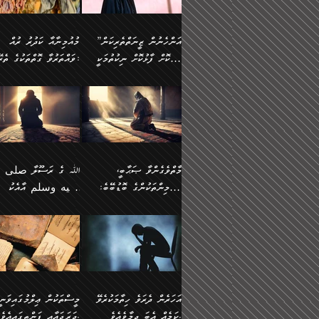
وسلم ކަމަނާއަށް އެކަމަށް
ޝަހުވަތްތައް ނަގައިގަންނަ
މާހައުލުގައި އުޅޭ ފިރިހެނުން،
އުފާކޮށްދިނުމަށެވެ. ފިރިމިހ
(61ހ) އެކަމަނާއަށް
ޢަހްދު ހިއްޕެވީހެވެ. ކަމަނާ
ވަޒަންކުރަން ބުއްދިއަށް
ޅިޔަނުންނާ އެކި ގޮތްގޮތުން
ގާތުން އެހެން އަހައިފިނަމ
(ރަނގަޅު ސީދާ ގޮތުން)
ކުޅަދާނަނުވެއެވެ.
ލިޔުއްވިކަމަށް ރިވާކުރެވެއެވެ:
”އަންހެނުން ޒީނަތްތެރިކަން
މުއުމިނާއާ ކަދުރު ރުއް
އެއްގޮތްވެ، އަދި އެހެން
ބުނާނީ ތިމަންނާގެ
ފޭވެއްޖެއެވެ! ފޭވެއްޖެއެވެ!
ނަފްސުތަކުގައިވާ ކޮންމެ
ހާމަކޮށް ފާޅުކޮށް ނިކުތުމަކީ
ވައްތަރުވާ ގޮތްތަކުގެ ތެރޭގައި:
ގޮތްތަކުން ނުރައްކާ
އަނބިމީހާއާއި ޢާއިލާގެ
ރަށްތަކަށް ދަތުރުފަތުރުކޮށް،
ޠަބީޢަތަކުންވެސް، އެތައް
އިތުރުވެއެވެ. އެ ދެމީހުންގެ
ބޭނުންތައް ފުއްދާ
އެކަކަށްވުރެ ގިނަ މީހުން އޭގައި
ކުރިއަށް ނިކުމެއުޅުން
ބައިވަރު ޝަހުވަތްތައް
ތިބާގެ އަންހެން ދަރިފުޅު
🌴 ﷲ ތަޢާލާ
މެދުގައި އެއ
ޚަރަދުކުރުމަށެވެ. އަދި ފިރި
ހިއްސާވާ ފާފައެކެވެ.
އެކަލޭގެފާނު ކަމަނާއަށް
އެނަފްސު ބަލައިގަންނަ ގޮ
ޢައުރަނިވާނުކޮށް، ނުވަތަ ޒީނަތް
ވަޙީކުރެއްވިއެވެ: ( أَلَمۡ
ދަރިފުޅު
ނަހީކުރެއްވިކަމެއް
އަސަރުކުރެއެވެ. އެގޮތުން
ހާމަކޮށްގެން ނިކުންނަހިނދު
كَیۡفَ ضَرَبَ ٱللَّ
ނޭނގޭހެއްޔެވެ!؟ ފަހެ ދީނުގެ
ނަފްސަކީ މަތިވެ
އޭގެ ހިއްސާއެއް ތިބާއަށްވެއެވެ.
مَثَلࣰا كَلِمَةࣰ طَیِّب
ތަނބު އަރިއަޅައިފިނަމަ
ބޮޑުވެގަންނަން ބޭނުންވާ
އަދި ފިތުނަވެރިވާ ކޮންމެ
كَشَجَرَةࣲ طَیِّبَةٍ أَصۡ
އަންހެނުން މެދުވެރިކޮށް އެ
ނަފްސެއްނަމަ؛
ޒުވާނެއް، އަދި އެއަންހެނާއާ
ثَابِتࣱ وَفَرۡعُهَا فِ
މާތްވެގެންވާ ޞަޙާބީ،
ﷲ ގެ ރަސޫލާ صلى ا
ޘާބިތެއް ނުކުރެވޭނެއެވެ! އަދި
މީސްތަކުންގެ މަދަޙަ ތަޢުރ
ދިމާލަށް ބެލުން އަމާޒުކުރާ
ٱلسَّمَاۤءِ ) (إبرا
މުއުމިންތަކުންގެ ބޮޑުބޭބެ:
عليه وسلم އާއެކު
އޭގައި ބާގަނޑެއް ހެދިއްޖެނަމަ
ބަލައިގަތުން މަދުކުރަން
ކޮންމެ ޒުވާނެއްގެ ފާފަ، އެ
: ٢٤) "اللّه ހެޔޮ ރަ
އަންހެނުންނަކަށް އެ ފޫބައްދާ
ޖެހެއެވެ. އެއީ އެ ޠަބީޢަތާ
މުޢާވިޔާ ބްނު އަބީ ސުފްޔާނު
މުޢާވިޔާގެ ނޭފަތްޕުޅަށް ވަތ
ހިއްސާގައި ހިމެނެއެވެ. އެހެނީ
ކަލިމައެއްގެ މިސާލު، ހެޔޮ
ﷲ ގެ ރަސޫލާ صلى الله
💧އިބްނުލް މުބާރަކު
އިޞްލާޙެއް ނުކުރެވޭނެއެވެ!
މަދަޙަޘަނާ ލިބުމުން
(60ހ):
ހިރަފުސް ވެލިކޮޅެއްވެސް ޢ
އެއީ ތިބާގެ އަންހެން
ރަނގަޅު ގަހެއް ފަދައިން
عليه وسلم ގެ
(181ހ) އާ
އަންހެނުންގެ ޖިހާދަ
ހެއްލުންތެރިކަމާއި، ބޮޑާކަ
ބްނު ޢަބްދުލް ޢަޒީޒަށްވުރެ
ދަރިފުޅެވެ. އަދި އެދަރިފުޅު
ޖައްސަވަނީ ކޮންފަދައަކުން
ޞަޙާބީންނާމެދު
އެސުވާލުކުރެވުމުން ވިދާޅުވ
ނަފްސުގެ ޢައިބުތައް ހަނ
ނިވާކޮށް ފަރުދާކުރަން
ތިބާއަށް ނުފެނޭހެއްޔެވެ؟
ހެޔޮވެ މާތްވެގެންވެއެވެ!“
އަހުލުއްސުންނާގެ ޢަޤީދާއާ
”ﷲ ގެ ރަސޫލާ صلى 
ތިބާއަށްވަނީ އަމުރުވެވިގެންނެވެ.
އެގަހުގެ މައިގަނޑާއި ބުޑ
ޚިލާފުވުމުގެ ކޮޅުމަތި، އަދި
عليه وسلم އާއެކު
ތިބާ އެހެން ކަންތައް
ރަނގަޅަށް ބިމުގައި ހަރުލާ
އެތެރޭގައި ފޮރުވައިގެން އޮތް
މުޢާވިޔާގެ ނޭފަތްޕުޅަށް ވަތ
އަހަރެން ދެރަވެ ހިތާމަކުރެވޭ
މީސްތަކުން ޢިލްމުގައިވަނީ
ނުކޮށްފިނަމަ ތިބާ
ސާބިތުވެފައިވެއެވެ. އަދި
ނުބައި ފާސިދު ޢަޤީދާ ފާޅުވަނީ
ހިރަފުސް ވެލިކޮޅެއްވެސް ޢ
ކަމެއް އެބަ ދިމާވެއެވެ.
ދަރަޖައާއި ފަންތީގައިއެވެ.
ފާފަވެރިވާނެއެވެ. އަދި ތިބާގެ
އެގަހުގެ ގޮފިތައް މައްޗަށް