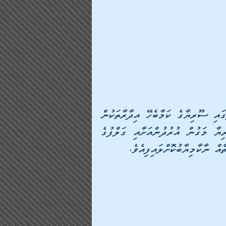
ލުބުނާނު ބޯޑަރު ކައިރީގައި އޮންނަ ޔަބްރޫދު ސަރަހައްދުގައި ސޫރިޔާގެ ކަމާބެހޭ އިދާރާތަކުން 
ހިންގި މަސްތުވާތަކެއްޗާ ދެކޮޅު އޮޕަރޭޝަނެއްގައި، ސޫރިޔާ މަގުން އުރުދުންއަށާއި ގަލްފުގެ 
އް ނާކާމިޔާބުކޮށްލައިފިއެވެ.