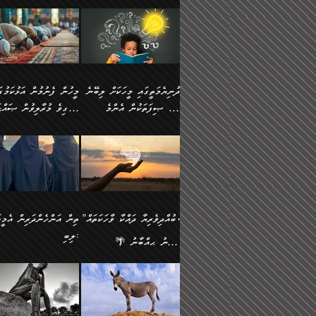
ނަފުރަތުކުރުން
ޢަމަލުކުރުމުގައި ހުންނާނޭކ
💥 ޝުޢުބާ ބްނުލް ޙައްޖާޖު
މީހުންވެއެވެ.
މެދުވެރިކުރުވައެވެ. އެއީ
އޮންނަ ޤަޞްދާ އެކުގައިއެވ
(160ހ) ވިދާޅުވިއެވެ:
ވިދާޅުވިއެވެ: ”ޢިލްމުގައި
ފިޠުރީގޮތުން ޠަބީޢަތް އެކަމަށް
ކޮންމެ ދުއިސައްތަ ޙަދީޘަކ
”މީސްތަކުންގެ ތެރޭގައި
ލާޒިމްވެ، އަދި ޢިލްމު
ލެނބިގެންވިޔަސްމެއެވެ.
ފަސް ޙަދީޘަށް
އެމީހެއްގެ ބުއްދި، ބޭރު
ހޯދުމުގައި ދެމިހުރުމަށް
މިސާލަކަށް އަންހެނާ
ޢަމަލުކުރެވުނަސް، އޭރުން
ފެންޑާގައި ބާއްވާފައި އޮންނަ
ހިތްވަރުދިނުން ބަޔާންކުރު
ފިރިހެނާއަށް ލެނބެއެވެ. ދެން
ޢިލްމުގެ ޒަކާތް އަދާކުރިފަދ
މީހުންވެއެވެ. އަނެއްބަޔަކުގެ
ބުއްދިވެރިޔާގެ މައްޗަށް
ދުނިޔެމަތީގައި މީހަކަށް ލިބޭނެ
ފިރިހެނާއާމެދު ނުރުހުންވެ
އޭނާވެއެވެ. ދެންފަހެ އެމީހ
ބުއްދި އެމީހުންނާ
ވާޖިބުވެގެންވަނީ: އޭނާގެ
ހެޔޮ ޞިފަތަކުން އެންމެ
ހީވާގިވެ މުރާލިވުން ޞައްޙ
ނަފުރަތްތެރިވާ ކަހަލަ ކަމެއް
އެއްކޮށް ޖަމަޢަކުރި ޢިލްމަށ
އެކުގައިވެއެވެ. އަނެއްބަޔަކުގެ
ސިއްރިއްޔާތު އިޞްލާޙުކޮށ
އަންހެނާއަށް ދިމާވެ ވަރުގަދަ
ޢަމަލުކުރަން އެމީހަކު
ފުރަތަމަކަމަކީ ބުއްދިވެރިކަމެވެ.
ކަންކަމާއި ޞައްޙަ ނުވާ
ބުއްދިއެއް ނުވެއެވެ. ދެންފަހެ
ނިމުމަށްފަހު ދެން އެއާ
🪴 އިބްނު ޙިއްބާނު
އިޙްސާސެއް އޭނާއަށް އާދެއެވެ.
ނުކުޅެދުމަކުން އަދި އެ ޢިލ
ކަންކަން ބަޔާންކުރުން:
އެމީހެއްގެ ބުއްދި އެމީހަކާ
ވިއްދައިގެން ޢިލްމު ހޯދަން
(354ހ) ވިދާޅުވިއެވެ:
ވިދާޅުވިއެވެ: ”މީހުން ފެނ
އަދި އެއާއެކު އެއަންހެނ
ޙިފްޡުކޮށް
އެކުގައިވާ މީހަކީ: އެމީހަކު
އަދި އެކަމުގައި ދެމިހުރުމެވ
"ދުނިޔެމަތީގައި މީހަކަށް ލިބޭނެ
އަޅުކަމުގައި ހީވާގިވެ މުރާލ
ވާހަކަދެއްކުމުގެ ކުރިން
އެހެނީ ދުނިޔޭގެ ސަބަބުތަ
ހެޔޮ ޞިފަތަކުން އެންމެ
ޞައްޙަ ކަންކަމާއި ޞައްޙ
އެމީހަކުގެ ފުށުން އެ ނިކުންނަ
އެއްވެސް ސަބަބަކަށް ސާފ
ފުރަތަމަކަމަކީ ބުއްދިވެރިކަމެވެ.
ނުވާ ކަންކަން ބަޔާންކުރު
އެއްޗެއް ފެންނަ މީހާއެވެ.
ރަނގަޅަށް ވާޞިލުވެވޭހުށީ
އަދި އެއީ ﷲ ތަޢާލާ
މީހަކު ރޭއަޅުކަންކުރާ
”ބުއްދިވެރިޔާ ދައްކާ ވާހަކަތައް،
ތިން އަންހެންދަރިން އެމީހަ
ދެންފަހެ އެމީހަކުގެ ބުއްދި ބޭރު
އެކަމުގައި ޢިލްމު ސާފުކޮށ
އެކަލާނގެ އަޅުތަކުންނަށް ދެއްވި
ބަޔަކާއެކުގައި ރޭގަނޑު
ލިބި:
ފެންޑާގައި އޮންނަ މީހަކީ:
ޚާލިޞްވެގެންނެވެ. އަދި
އެންމެ ހެޔޮ ރަނގަޅު
ހޭދަކޮށްފާނެއެވެ. ދެން އެމ
🌴 އިބްނު ޙިއްބާނު
ވާހަކަތަކެއް ދައްކާފައި ދެން
ބުއްދިވެރިޔަކު ވެއްޖެއްޔާ
ކަންތަކުންވާ ކަމެކެވެ.
ރޭގަނޑުގެ ގިނަ ވަޤުތު
(354ހ) ވިދާޅުވިއެވެ:
”ނަބިއްޔާ صلى الله
އޭގެ ފަހުން އެނިކުތް އެއްޗެ
ނިންމާނޭކަމަކީ: އެމީހަކު
އެހެންކަމުން އެއާ އިދިކޮޅު
ނަމާދުކޮށްފާނެއެވެ. އަނެއް
”ބުއްދިވެރިޔާ ދައްކާ ވާހަކަތައް،
عليه وسلم
ކުރާކަމަކާ
ޞިފައެއް ޤާއިމުކޮށްގެން ހުރި
މީނާގެ ޢާދައަކީ ސާޢަތެއްވ
ޞައްޙަކޮށް ސަލާމަތުންވާ
ޙަދީޘްކުރެއްވިކަމަށް
މީހަކާ އެކުގައި އިށީންދެ
އިރުކޮޅެއް ރޭއަޅުކަންކުރުމެ
ހަށިގަނޑެއް ސީދާވާހެން
ރިވާކުރެވެއެވެ: "ތިން