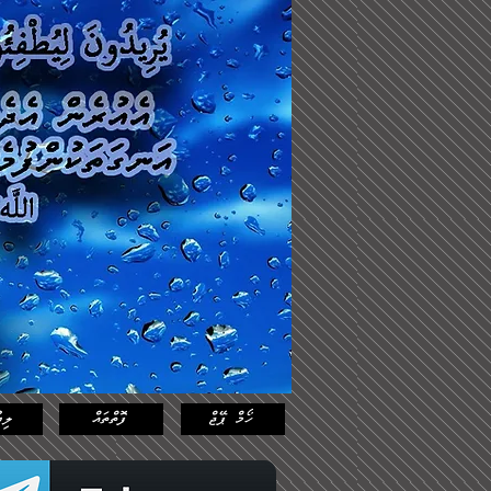
Log In
Featured
Posts
ހޯމް ޕޭޖް
ފޮތްތައް
ލިޔ