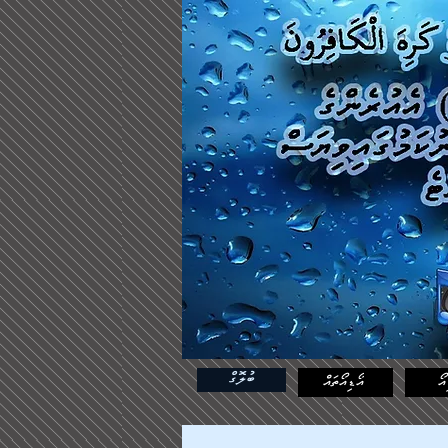
ބުލޮގް
އޯ
އޯޑިއޯތައް