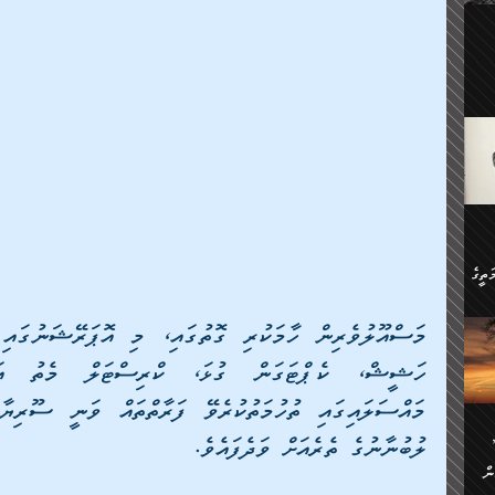
ލިބި:
ހުންނާ
ީހުން
އެކުދިން ކައިވެނިކުރުވާ 3-
.
ށްވަނީ
 ދިގު
ަނު
ީ
ގެ
ެވެ.
ން
ތީގެ
ސްވެ،
ި
ް
ތީގެ
ުމަކީ:
ަހެ
ރާ
ާއި
ލުބުނާނުގެ ތެރެއަށް ވަދެފައެވެ.
ަހެޅޭ ވަޤުތީ
ފްސަށް
ޭނާގެ
ން
ެކެވެ.
ް