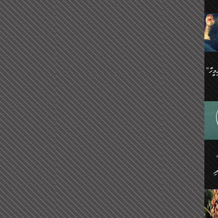
ިޝާމު ބްނު އިސްމާޢީލު
އް
:
އަކީ
ް
ައި
ެއިން
މީހަކު
”އޭ އުޚްތާއެވެ! ތިބާގެ ފިރިމީހާ
،
ެން
ވެ.
ެ
ައާއި،
 ތަޖ
ެސް
ިހާ
ް
އިސާ
އޭނާ
ި
 ހަރުލާފައި ހުރި
ި
ރަށް
ެން
ެންގެ
ެއިން
ގ