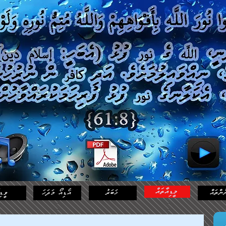
މީޑިއާތައް
ުންތައް
ޚަބަރު
އޯޑިއޯ މަދަހަ
ވީޑި