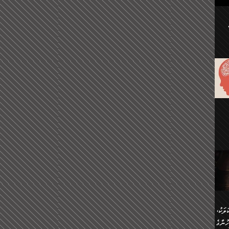
ުކޮށް
ަށް
.
އާއި،
ް
ި،
ް
ން
ުން
ް
ްދިން
ް
ެއް
ޅޭ
ުން
ުގައި
ތުވެ
އި
 މިއީ
ރުމަކީ
ހީކުރާ
ލަކު،
ެވެ.
ުން
ުންގެ
ެ.