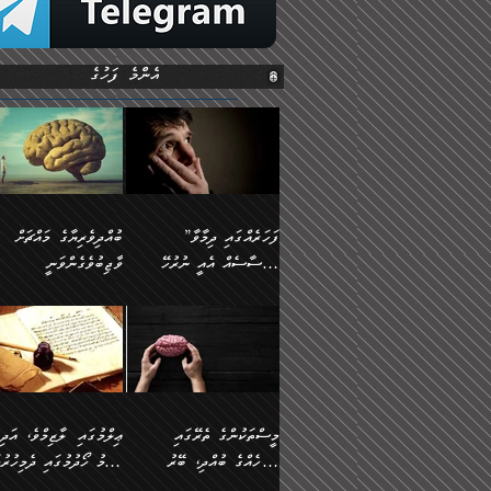
އެންމެ ފަހުގެ
”ފަހަރެއްގައި ދިމާވާ
ބުއްދިވެރިޔާގެ މައްޗަށް
އިޙްސާސެއް އެއީ ނުރުހޭ
ވާޖިބުވެގެންވަނީ
އިޙްސާސަކަށްވެދާނެއެވެ.
”ފަހަރެއްގައި ދިމާވާ
⭐ އިބްނު ޙިއްބާނު
މިސާލަކަށް ކަމަކާމެދު
އިޙްސާސެއް އެއީ ނުރުހޭ
(354ހ) ވިދާޅުވިއެވެ:
ބިރުގަތުމެވެ.
އިޙްސާސަކަށްވެދާނެއެވެ.
”ބުއްދިވެރިޔާގެ މައްޗަށް
މިސާލަކަށް ކަމަކާމެދު
ވާޖިބުވެގެންވަނީ: މި ދުނި
ބިރުގަތުމެވެ. ދެން އެއިޙްސާސް
ކަންކަމުން އޭނާގެ ޢިލްމު
ވަރުގަދަވެގެންވާނަމަ؛
ގަޑުބަޑުކޮށްލާނޭ ކަންކަމުނ
މީސްތަކުންގެ ތެރޭގައި
ޢިލްމުގައި ލާޒިމްވެ، އަދި
އެކަމަކާމެދު ނަފުރަތްތެރިވެ،
އެއްކިބާވުމެވެ. އެއީ އޭނާއ
އެމީހެއްގެ ބުއްދި، ބޭރު
ޢިލްމު ހޯދުމުގައި ދެމިހުރުމ
އަދި އެކަންކުރި މީހަކަށްވެސް
ކުޅަދާނަވީ ވަރަކަށް
ފެންޑާގައި ބާއްވާފައި އޮންނަ
ހިތްވަރުދިނުން ބަޔާންކުރުން: