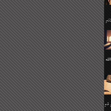
 ގޮތް
ާގެ
ަ
ހެން
ތަށް
 تَرَ
هُ
َةࣰ
لُهَا
ی
لله
ީފު
هيم
ނގަޅު
އެކު
ް
؛
ުމަރު
މާއި،
ކަން
ިއެވެ:
ދާނ
الله
ު
ް
 އެކި
ުމަރު