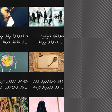
ޢުމަރު ވިދާޅުވިއެވެ:
އިންސާނާއަކީ ވަރަޢަވެރި
އަންހެނަކު ހޯދަން
ތެރެއިން މީހަކު
ނޭނގިހުރެވެސް ތިބާ އެކަމަށް
ދެން އޭގެ ޠަބީޢީ
އޭ އަޚާއެވެ! ތިބާއާ އެއްފަދަ
🌴 ހ
”އާނއެކެވެ. އަހަރެން
މީހެއްކަމުގައި މީހުންނަށް
ވަރުބަލިވެގެން އުޅެއެވެ.
އަތުޖެހިއްޖެނަމަ އެމީހަކު
ވެއްޓިފައި ވެދާނެއެވެ: 1-
މިންގަނޑަށްވުރެ އެޞިފަތަ
ފިރިހެނަކާ މެނުވީ ތިބާގެ
(217ހ) ކިޔާދެއްވިއެވެ
ދެފަހަރަކު ޙާޒިރުވީމެވެ. ދެން
ދައްކަންވެގެން، އަދި އޭނާ
ޞަލީބަށް އެރުވުމަށް
އާމްދަނީ ހޯދަން
ބޭރުވެއްޖެނަމަ, އެހިސާބުނ
ވިސްނުމާ އެއްގޮތްވެ
”އެއްފަހަރަކު އުޅުނު
އެއަށ
ﷲ ދެކެ ބިރުގަންނަ
މަސައްކަތްކުރުމާއި ވަޒީފާ
ބުއްދިއަށް އަސަރުކުރެއެވެ.
އަމުރުކުރަމުން ދިޔައެވެ.
އަންޑަރސްޓޭންޑު
ރަސްކަލަކު، ﷲ އަށް
އަދާކުރުމުގެ ދަރަޖަ ބޮޑުކޮށް
ޠަބީޢީ އާދައިގެ މިން ތެރޭގ
ނުވެވޭނެއެވެ. ދެންފަހެ
އީމާންވެއްޖެ މީހުންގެ ތެރ
މަތިކުރުމެވެ. ޚާއްޞަކޮށް
އެޞިފަތައް ހުރިނަމަ,
އަންހެނާއަށް ބަލާއިރު ތިޔަ
މީހަކު އަތުޖެހިއްޖެނަމަ އެ
”އަންހެނާއާ އެކީގައި
ޑޮކްޓަރީކަމާއި
އެޞިފަތަކަށް އަސަރުކުރުވާ
ދެމީހުންގެ ގުޅުމަކީ އެކަކު
ޞަލީބަށް އެރުވުމަށް
މަސައްކަތްކުރާ ފިރިހެން
ތިބާގެ މައްޗަށް ހޭދަކޮށް
އިންޖިނޭރުކަންފަދަ
އޭގެ މައްޗަށް ޙުކުމްކުރާ
އަނެކަކުގެ ވިސްނުން ފަހުމްވެ
އަމުރުކުރަމުން ދިޔައެވެ. ދ
ވަޒީފާތަކެވެ. އެހެނީ ވަޒީފާ
އެއްޗަކީ ބުއްދިކަމުގައިވެއެ
ވޯރކްމޭޓުންނާއި
ޚަރަދުކުރުމަކީ ޢައިބެއް ނޫނެވެ.
ދޭހަވުމަށްވުރެ މާ މަތީ
ﷲ އަށް އީމާންވާ މީހުންގ
ޅިޔަނުންނާއިމެދު ޙަދީޘްގައި
ހަމަ އެގޮތަށް ތިބާގެ ބައްޕ
އަދާކުރުމުގެ ދަރަޖަ ބޮޑުކޮށް
އެއީ ބުއްދީގައި ޢިލްމާއި،
ކްލާސްމޭޓުންނަކީ މަރެވެ.
ގުޅުމެކެވެ. އެއީ އެކަކު އަނެކަކު
ތެރެއިން މީހަކު ގެނެވި
އައިސްފައިވަނީ އެއީ މަރު
ތިބާގެ ފިރިހެން ދަރިފުޅުވ
މަތިކުރާ ޒުވާން އަންހެނާ
ފުރިހަމަކޮށްދޭ ގުޅުމެކެވެ.
ޞަލީބަށް އެރުވުމަށް
ކަމުގައިއެވެ. އައުލަވީ ޤިޔާސުން
ތިބާއަށް ޚަރަދުކޮށްދިނުން
އެހެންކަމުން، ތިބާގެ
އަމުރުކުރިހިނދު އޭނާއަށް
އެޙަދީޘްގައި: އަންހެނާ ވަޒީފާ
ޢައިބަކަށް ނުވެއެވެ. އެހުރ
ވިސްނުމާއި ޚިޔާލާ އެއްގޮތްވެ
ބުނެވުނެވެ: "ވަޞިއްޔަތެއ
އަދާކުރާ ތަނުގައި އުޅޭ،
އެންމެންވެސް މުދަލާއި ފަ
ވިސްނޭ އަންހެނަކު ހޯދަން
އޮތިއްޔާ ކުރާށެވެ." ދެން 
ފިރިހެނުން ހިމެނެއެވެ. އެއީ
އެއްކުރާ މަޤްޞަދެއްކަމުގައ
ޖަމަލު ހަނގުރާމައިގެ ދުވަހު
”ނަފްސުގެ
ތިބާއަށް ޙާޖަތެއް ނުވެއެވެ.
ބުނެފިއެވެ: "އަހަރެން
އެމީހުންގެ ވޯރކްމޭޓު އަންހެނާގެ
ބަލަނީ ތިބާއެވެ. އެގޮތުން
އުންމުލް މުއުމިނީން ޢާއިޝާ
ޠަބީޢަތް ދެނެގަތުމާއި، އަދ
ތިބާ ޙާޖަތް ޖެހިގެންވަނީ
ވަޞިއްޔަތް ކުރާނީ
ގާތަށް ވަދެއުޅުން ގިނަވެގެންވާ
ބައްޕަގެ ގާތުގައި: "ތިހާވަ
ތިބާގެ ވިސްނުމާއި ޚިޔާލާއެކު
ކޮންކަމަކަށްހެއްޔެވެ. އަހަރ
(57ހ)
ނަފްސުގެ އެދުންވެރިކަން
ފިރިހެނުންނެވެ. ފަހެ އެމީހުންނީ
ބުރަކޮށް މަސައްކަތްކޮށް
”އަންހެނުން ޖިހާދުކުރަން
ނަފްސުގެ ޠަބީޢަތުގެ ހުރި
ތިބާ ބަލައިގަންނަ އަންހެނަކު
ދުނިޔެއަށް ވެއްދުނީ އަހަރ
ނިކުމެވަޑައިގަންނަވަން
ބުއްދިން ވަޒަންކުރުމަށް އ
ޅިޔަނުންނަށްވުރެ އެތައް
ދާއޮހޮރުވަނީ ކީއްވެހޭ"
ޖެހޭނެކަމަށްވާނަމަ ﷲ ގެ
ޞިފަތަކަކީ ކޮބައިކަން
ހޯދުމެވެ. އެހެނ
ލަފައެއް ނެތިއެވެ. އެތަނު
ޤަޞްދުކުރެއްވިހިނދު އުންމުލް
ކުރާ އަސަރު:
ގޮތަކުން ނުރައްކާ ބޮޑު
އަހައިފިނަމަ އޭނާ ބުނާނީ
ރަސޫލާ صلى الله عليه
ނޭނގެނީސް، ނަފްސު
ބައެކެވެ. އެގޮތުން މަސައްކަތު
ތިމަންނާގެ ދަރިން
މުއުމިނީން އުންމު ސަލަމާ