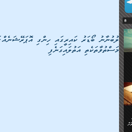
ލުބުނާނު ބޯޑަރު ކައިރީގައި ހިންގި އޮޕަރޭޝަނެއްގ
މަސްތުވާތަކެތި އަތުލައިގަނެފި
ޔޭގެ
ް
ަށް
ަށް