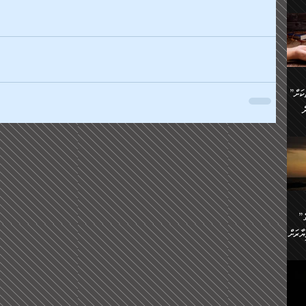
ންނަ
،
ަކުގެ
ް
ުގެ
ރި
”ދެއްކުންތެރިކަމާއި އާފާތްތަކަށް
ި
..
ް
ެނީ
ަކަށް
.
ް
އަށް
ުރުން:
ައި
”ނަފްސު އަވަސްއަރުވާލުމުގެ
އް
ް
ާރަށް
ެވެ.
ތެވެ.
ެ.
ެން
ި