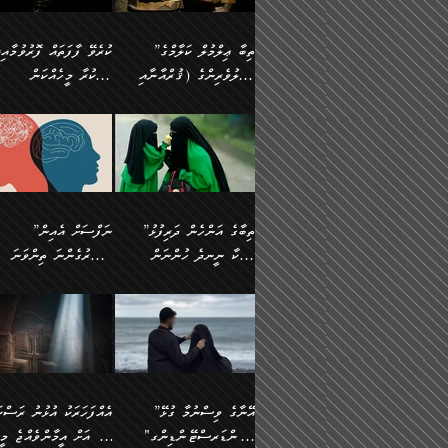
އެފަދަ ކަންކަމާމެދު ވިސްނާ
އޭގައި އަހަރުމެން ތަފްޞީލ
ލާޒިމް ޠަބީޢަތުގެ ތެރޭގައިވާ
ބުއްދި ލައްވާ ނުރައްކާތެރި
ފިކުރުކުރުން މާބޮޑަށް
ބުނަމެވެ. ހެޔޮކަންތައް
ކަންކަމެއް ނޫނެވެ. ނަމަވެސް
ޤަރާރުތައް ނިންމާ،
”ތިބާ ޢިލްމުލް ކަލާމްގެ
ކުރެވޭ ފާފަތައް ފޮރުވުމާއި،
ދިގުލައިފިނަމަ, ފުރިހަމަ ކުރުން
ބެހިގެންދަނީ: 🔹ސީދާ
އެއީ ހުށަހެޅި ލައިގަންނަ
އިޚްތިޔާރުކުރަން އެނަފްސު
އަހުލުވެރިންގެ (ޤުރްއާނާއި
ފާފަކުރާ މީހެއްކަން
ޙައްޤުވާ ކަންކަން
އެކަމުގައި (ދުނިޔަވީ)
ކަންކަމެވެ. މިސާލަކަށް:
ބޭނުންވެއެވެ. ދެން ނަފްސ
ފުރިހަމަކުރުން މަނާކުރާ
ލައްޒަތެއް ނެތް ކަންކަމެވެ
ސުންނަތް ދޫކޮށް ބުއްދީގެ
މީސްތަކުންނަށް
ހިތާމަޔާއި އުފަލާއި،
އޭގެ އަވަސްއަރުވާލުމާއި،
އަބޫ ޢުމަރު އަޙްމަދު ބްނު
🌴 އިބްނުލް ޖައުޒީ
ކަމެއްކަމުގައި: ރައްކާތެރިކަމުގެ
މިސާލަކަށް ނަމާދާއި، ރޯދަ
ޙުއްޖަތްތަކާއި ވިސްނުންތައް
އެނގިގެންވުމަށް
ކަންބޮޑުވުމާއި
އަނެއްކޮޅުން ބުއްދި
މުޙައްމަދު އަލްމާލިކީ
(597ހ) ވިދާޅުވިއެވެ:
ފިޔަވަޅުތައް އެޅުމާއި،
ޙައްޖާއި، ހަ
ބޭނުންކޮށްގެން ދީނުގެ
ނުރުހުންވުމާއި، މީސްތަކުނ
ހިތްފަސޭހަވުމާއި،
މަޝްޣޫލުކޮށްލާފަދަ އެހެރަ
(429ހ)، ބަޣުދާދުން
”ކުރެވޭ ފާފަތައް ފޮރުވުމާއ
ދިމާވެދާނޭ ގޮތ
ބިރުވެރިކަމާއި އަމާންކަމުގެ
އިޙްސާސްތަކާއި ޝުޢޫރުތައ
ކަންކަމުގައި ވާހަކަދައްކާ
އޭނާ ނުބައިކޮށްފައި
ޤައިރަވާނުގެ ރަށަށް އައިހިނދު
ފާފަކުރާ މީހެއްކަން
އިޙްސާސާއި، މޮޅިވެރިކަމާއި
ޖަމަޢަވެއްޖެނަމަ, އެހިނދު
މީހުންގެ) މަޖްލިސްތަކަށް
އެއްޗެހިކިޔުމަށް ނުރުހުންވ
އަބޫ މުޙައްމަދު އިބްނު އަބީ
މީސްތަކުންނަށް
ހިތްހަމަޖެހުމާއި އެނޫންވެސް
ނުބައި ރައުޔު، އަދި ފަހުނ
ޒައިދު އަލްޤައިރަވާނީ
އެނގިގެންވުމަށް
ޙާޒިރުވިންހެއްޔެވެ؟“
ހުއްދަވެގެންވާކަން
”ތިބާގެ އަންހެން ދަރިފުޅު
”ނަފްސަށް އެއިން
ގިނަ ކަންކަމެވެ. މި
ހިތާމަކުރާނޭ ކަންކަން ބުއ
(386ހ) އެކަލޭގެފާނާ
ނުރުހުންވުމާއި، މީސްތަކުނ
ބަޔާންކުރުން:
މީހަކާ ނީނދެ ހުންނަން
އަސަރުގެންނަ ތިންވަނަ
ޞިފަތަކުން ކަމެއް ނަފްސުގައި
އިޚްތިޔާރުކުރެއެވެ. އަދި
ވާހަކަދައްކަވަމުން
އޭނާ ނުބައިކޮށްފައި
އަބަދުމެ ހަރުލައިގެން ދާއިމަކަށް
ފަހަރެއްގައި އެފަދަ ބުއްދިއ
ހިތްވަރުދިނުމާމެދު ތިބާ
ބާވަތަކީ: ނަފްސަށް ހުށަހެ
އެއްސެވިއެވެ: ”ތިބާ ޢިލްމުލް
އެއްޗެހިކިޔުމަށް ނުރުހުންވ
އެގޮތަށް ތިމަންނާ ހިތްވަރުދެނީ
އެގޮތުން ނަފްސުގެ ޠަބީޢަތ
ނުހުރެއެވެ. އެކަމަކު އެކަންކަން
ބަލިކަށިވެ ގަމާރުވެ
ހުށިޔާރުވެ ޚަބަރުދާރުވާށެވެ!
ކަންކަމެވެ. (ޝުޢޫރުތަކާއި
ކަލާމްގެ އަހުލުވެރިންގެ
ހުއްދަވެގެންވާކަން
ކިހިނެއްހެއްޔެވެ؟ އެކަމަށް
ލޯބިވުމާއި ނުރުހުންވުމާއި،
ލައިގަނެފައި އަނެއްކާ ފިލ
ކޮސްވެގެންވާ ކަމަށް ތުހުމަ
އިޙްސާސްތަކެވެ.)
(ޤުރްއާނާއި ސުންނަތް ދޫކޮށް
ބަޔާންކުރުން: ކުރެވޭ ނުބަ
ހިތްވަރުދޭން ބޭނުންކުރާ
އުފާވުމާއި ދެރަވުންވެއެވެ.
ބުއްދީގެ ޙުއްޖަތްތަކާއި
ކަންތައް ފޮރުވާ ވަންހަނާކު
ފެތުރިގެންވާ ފަސް ގޮތެއް
ނަފްސުތަކުގައިވާ ޠަބީޢީ
ވިސްނުންތައް ބޭނުންކޮށްގެން
ދެއްކުންތެރިކަމެއްކަމުގައި 
އަހަރެން ތިބާއަށް ކިޔާދޭނަމެވެ.
ޞިފަތަކެކެވެ. ނަމަވެސް
ދީނުގެ ކަންކަމުގައި ވާހަކަދައްކާ
މީހަކު ހީކޮށްފާނެއެވެ.
ތިބާގެ އަންހެން ދަރިފުޅަށް އަދި
އެކަންކަން އިންސާނާއަށް
”އޭނާގެ ވިސްނުމާ ގުޅޭ
އެއްފަހަރަކު އުޅުނު ރަސްކަ
މީހުންގެ) މަޖްލިސްތަކަށް
އެކަންވަނީ އެހެންނެއް ނޫނ
އެކުއްޖާގެ މުސްތަޤްބަލަށް
ޖެހޭހިނދު އެއީ ވަޤުތީ ގޮތ
"އަންޑަރސްޓޭންޑިންގ"
ﷲ އަށް އީމާންވެއްޖެ މީހ
ޙާޒިރުވިންހެއްޔެވެ؟“ އަބޫ
މަނާވެގެންވާކަމަކީ
އެކަމުގެ ނުރައްކާ
ހުށަހެޅޭ ޞިފަތަކަކަށްވެއެވ