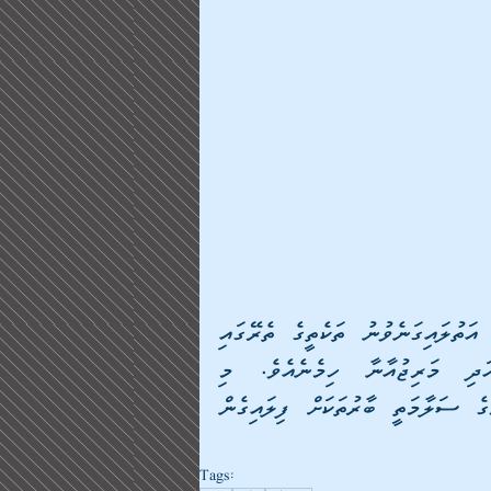
މަސްއޫލުވެރިން ހާމަކުރި ގޮތުގައި، މި އޮޕަރޭޝަނުގައި އަތުލައިގަނެވުނު ތަކެތީގެ ތެރޭގައި 
ހަޝީޝް، ކެޕްޓަގަން ގުޅަ، ކްރިސްޓަލް މެތު އަދި މަރިޖުއާނާ ހިމެނެއެވެ. މި 
މައްސަލައިގައި ތުހުމަތުކުރެވޭ ފަރާތްތައް ވަނީ ސޫރިޔާގެ ސަލާމަތީ ބާރުތަކަށް ފިލައިގެން 
Tags: