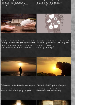
ބުއްދިއެވެ.“ ދެންނެވުނެވެ:
(ބުއްދިއާއި ވިސްނުމުގެ)
ދެން އެކަލޭގެފާނު އެއަށް
ޤަބޫލުކުރާ ގޮތްތަކާއި
ބަކުރަށްވުރެ ފިޤުހުވެރިއެވެ."
އިޙްސާސްތަކުން ޠަބީޢަތަށް
”އެގޮތަށް ލިބިގެންނުވިނަމަ
ހެޔޮކަމުން އޭނާގެ މޫނުގެ
ސަވާރުވިއެވެ. އަދި އޭގެ
ފިކުރުވެސް ނަފްސަށް
އަސަރުކުރުން:
🔅 ބަކްރު ބްނު ޢަބްދި ﷲ
ނަފްސަށް ހުށަހެޅިގެން އަންނަ
ދެން ކޮން އެއްޗެއްތޯއެވެ؟“
ހުތުރުކަން ހަނދާން
މައްޗަށް ސީދާވިހިނދު، ހެދުން
ރަނގަޅުކޮށް ޖަރީކޮށްދޭ
އަލްމުޒަނީ (108ހ)
އެކި ވައްތަރުގެ
ވިދާޅުވިއެވެ: ”ރިވެތި ރަނގަޅު
ނައްތާލައެވެ. އަނެއްކޮޅުން
ބޮނޑިކޮށްލައްވާފައި، އުޑާއި
ކަމެކެވެ. އެއީ (ޙަޤީޤަތުގައި)
ކިޔާދެއްވިއެވެ: ”އަހަރެން
އިޙްސާސްތަކުގެ ބާރުމިން ހުރި
އަދަބެކެވެ.“ ދެންނެވުނެވެ:
އެމީހަކުގެ މޫނުމަތި ރީތިވެ،
ދިމާލަށް އިސްތަށިފުޅު
އެ ދެކަންތަކުގެ ދ
އެއްފަހަރަކު ގެއިން
މިންވަރަކުން އިންސާނާގެ
”އެކަން ނެތްނަމަ ދެން
އެކަމަކު ވިސްނުން ކޮށި
ނިކުމެގެންދަނިކޮށް އެއްޗެހި
ޠަބީޢަތަށް އަސަރުކުރެއެވެ...
ކޮންކަމެއްތޯއެވެ؟“
ވެއްޖެނަމަ, އޭނާގެ ނަފްސުގެ
އުފުލުމުގެ މަސައްކަތްކުރާ
ދެން އެއަށްފަހު އެ ޠަބީޢަތުން
ވިދާޅުވިއެވެ: ”އޭނާ
އުނިކަމާހުރެ މޫނުމަތީގެ ހުރި
”އާދައިގެ ކުދި ކަންކަމުގައި މާބޮޑަށް
”ދެއްކުންތެރިކަމާއި އާފާތްތަކަށް ބިރުން
މީހަކާ ދިމާވިއެވެ. އޭނާގެ
ބުއްދިއަށް އަސަރުކުރެއެވެ...
މަޝްވަރާއަށް އަހާނޭ ރަނގަޅު
ރީތިކަން ދާހުއްޓެވެ.
ދިގުކޮށް ވިސްނުން:
ހެޔޮކަންތައް ކުރުން ދޫކޮށްލުމުގެ ބާބު
ސާމާނު އޭރު
މިއަސަރުކުރުމުގެ އަޞްލުގެ
ޞާލިޙު އަޚެކެވެ.“
އެހެންކަމުން ވިސްނުންތެރި
ބަޔާންކުރުން:
އެކަމެއްގައި އެހާ ދިގުކޮށް
🌴 އިބްނުލް ޖައުޒީ
އުފުލަމުންދިޔައެވެ. އޭރު އޭނާ
ފެށުން އައި ގޮތަކީ:
ދެންނެވުނެވެ: ”އެގޮތަށް
މީހާގެ އަތުގައި އެއްޗެއް
ވިސްނުން ޙައްޤުނުވާ
(597ހ) ވިދާޅުވިއެވެ:
ކިޔަމުންދިޔައެވެ: «الْحَمْدُ
ޞައްޙަކޮށްވާ ޠަބީޢަތެއް
ނެތްނަމަ ދެން
ނެތަސް ކަންބޮޑުވެ
ކަންކަމުގައި މާބޮޑަށް
”ދެއްކުންތެރިކަމާއި
لِله، أسْتَغْفِرُ الله»
ބަދަލުކޮށްލާ ގޮތަށް އައި
ކޮންކަމެއްތޯއެވެ؟“
ހިތާމަކުރުމެއް ނެތެވެ. އެހެނީ
ވިސްނުމަކީ ބައްޔެކެވެ.
އާފާތްތަކަށް ބިރުން
އެވެ. އެއަށްވުރެ އިތުރަށް
ލޯބިވާކަހަލަ އިޙްސާސެކެވެ.
ވިދާޅުވިއެވެ: ”ދިގުކޮށް
ބުއްދިވެރިޔާއަށް ތަނ
ފަހަރެއްގައި މިހެންވަނީ
ހެޔޮކަންތައް ކުރުން
އެއްޗެއް ނުކިޔައެވެ. ދެން
ދެން އެ ޠަބީޢަތުން ބުއްދިއަށް
މުހިއްމު ކަންކަމާއި އަދި
ދޫކޮށްލުމުގެ ބާބު
އޭނާ ވަކިތަނަކަށް ދިޔައެވެ.
އަސަރުކުރީއެވެ. ޝަރީޢަތުގައި
”ނަފްސަށް ވަޤުތީ ގޮތުން ހުށަހެޅޭ
”ނަފްސު އަވަސްއަރުވާލުމުގެ ސަބަބުން
މުހިއްމު ނޫންކަންކަމާމެދުވެސް
ބަޔާންކުރުން: ދަންނާށެވެ!
ދެން އޭނާގެ ބުރަކަށީގައި ހުރި
ލޯބިވެވޭކަހަލަ އިޙްސާސްތައް
އިޙްސާސްތަކާއި ޝުޢޫރުތައް:
ބުއްދީގެ އިޚްތިޔާރަށް ކުރާ އަސަރު.
މާބޮޑަށް ސަމާލުވެގެން
މީސްތަކުންގެ ތެރޭގައި،
ސާމާނުތައް ބަހައްޓަންދެން
ގެނައުން މަނައެއް ނުކުރެއެވެ.
ނަފްސަށް ބައިވަރު ވަޤުތީ
ބައެއް ނަފްސުތަކުގެ
ހުށިޔާރުވެގެން އުޅޭ ބައެއް
ދެއްކުންތެރިއަކަށް ވެދާނޭކަމަށް
އަހަރެން ހުރީމެވެ. ދެން
މިސާލަކަށް ބެލުމުގެ
ޞިފަތަކާއި އިޙްސާސްތައް
ޠަބީޢަތުގައި