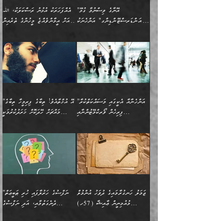
ތިބާގެ އަންހެން ދަރިފުޅަށް
ޞިފަތަކެކެވެ. ނަމަވެސް
ދީނުގެ ކަންކަމުގައި
ދެއްކުންތެރިކަމެއްކަމުގައި
”އޭނާގެ ވިސްނުމާ ގުޅޭ
އެއްފަހަރަކު އުޅުނު ރަސްކަލަކު، ﷲ
އަދި އެކުއްޖާގެ
އެކަންކަން އިންސާނާއަށް
ވާހަކަދައްކާ މީހުންގެ)
ހީކުރާ މީހަކު ހީކޮށްފާނެއެވެ.
"އަންޑަރސްޓޭންޑިންގ" އަންހެނަކު
އަށް އީމާންވެއްޖެ މީހުންގެ ތެރެއިން
މުސްތަޤްބަލަށް އެކަމުގެ
ޖެހޭހިނދު އެއީ ވަޤުތީ ގޮތުން
މަޖްލިސްތަކަށް
އެކަންވަނީ އެހެންނެއް ނޫނެވެ.
ހޯދަން ވަރުބަލިވެގެން އުޅެއެވެ.
މީހަކު އަތުޖެހިއްޖެނަމަ އެމީހަކު
އޭ އަޚާއެވެ! ތިބާއާ އެއްފަދަ
🌴 ހިޝާމު ބްނު އިސްމާޢީލު
ނުރައްކާ ނޭނގިހުރެވެސް ތިބާ
ހުށަހެޅޭ ޞިފަތަކަކަށްވެއެވެ.
ޞަލީބަށް އެރުވުމަށް އަމުރުކުރަމުން
ޙާޒިރުވިންހެއްޔެވެ؟“ އަބޫ
މަނާވެގެންވާކަމަކީ
ފިރިހެނަކާ މެނުވީ ތިބާގެ
(217ހ) ކިޔާދެއްވިއެވެ:
އެކަމަށް ވެއްޓިފައި
ދެން އޭގެ ޠަބީޢީ
ދިޔައެވެ.
ޢުމަރު ވިދާޅުވިއެވެ:
އިންސާނާއަކީ ވަރަޢަވެރި
ވިސްނުމާ އެއްގޮތްވެ
”އެއްފަހަރަކު އުޅުނު
ވެދާނެއެވެ: 1- އާމްދަނީ
މިންގަނޑަށްވުރެ އެޞިފަތައް
”އާނއެކެވެ. އަހަރެން
މީހެއްކަމުގައި މީހުންނަށް
އަންޑަރސްޓޭންޑު
ރަސްކަލަކު، ﷲ އަށް
ހޯދަން މަސައްކަތްކުރުމާއި
ބޭރުވެއްޖެނަމަ, އެހިސާބުން
ދެފަހަރަކު ޙާޒިރުވީމެވެ. ދެން
ދައްކަންވެގެން، އަދި އޭނާއަކީ
ނުވެވޭނެއެވެ. ދެންފަހެ
އީމާންވެއްޖެ މީހުންގެ ތެރެއިން
ވަޒީފާ އަދާކުރުމުގެ ދަރަޖަ
ބުއްދިއަށް އަސަރުކުރެއެވެ.
އެއަށ
ﷲ ދެކެ ބިރުގަންނަ
އަންހެނާއަށް ބަލާއިރު ތިޔަ
މީހަކު އަތުޖެހިއްޖެނަމަ
ބޮޑުކޮށް މަތިކުރުމެވެ.
ޠަބީޢީ އާދައިގެ މިން ތެރޭގައި
”އަންހެނާއާ އެކީގައި މަސައްކަތްކުރާ
”އޭ އުޚްތާއެވެ! ތިބާގެ ފިރިމީހާ ތިބާގެ
ދެމީހުންގެ ގުޅުމަކީ އެކަކު
އެމީހަކު ޞަލީބަށް އެރުވުމަށް
ޚާއްޞަކޮށް ޑޮކްޓަރީކަމާއި
އެޞިފަތައް ހުރިނަމަ,
ފިރިހެން ވޯރކްމޭޓުންނާއި
މައްޗަށް ހޭދަކޮށް ޚަރަދުކުރުމަކީ
އަނެކަކުގެ ވިސްނުން ފަހުމްވެ
އަމުރުކުރަމުން ދިޔައެވެ. ދެން
އިންޖިނޭރުކަންފަދަ
އެޞިފަތަކަށް އަސަރުކުރުވާ،
ކްލާސްމޭޓުންނަކީ މަރެވެ.
ޢައިބެއް ނޫނެވެ.
ޅިޔަނުންނާއިމެދު ޙަދީޘްގައި
ހަމަ އެގޮތަށް ތިބާގެ
ދޭހަވުމަށްވުރެ މާ މަތީ
ﷲ އަށް އީމާންވާ މީހުންގެ
ވަޒީފާތަކެވެ. އެހެނީ ވަޒީފާ
އޭގެ މައްޗަށް ޙުކުމްކުރާ
އައިސްފައިވަނީ އެއީ މަރު
ބައްޕައާއި، ތިބާގެ ފިރިހެން
ގުޅުމެކެވެ. އެއީ އެކަކު
ތެރެއިން މީހަކު ގެނެވި
އަދާކުރުމުގެ ދަރަޖަ ބޮޑުކޮށް
އެއްޗަކީ ބުއްދިކަމުގައިވެއެވެ.
ކަމުގައިއެވެ. އައުލަވީ
ދަރިފުޅުވެސް ތިބާއަށް
އަނެކަކު ފުރިހަމަކޮށްދޭ
ޞަލީބަށް އެރުވުމަށް
މަތިކުރާ ޒުވާން އަންހެނާ
އެއީ ބުއްދީގައި ޢިލްމާއި،
ޤިޔާސުން އެޙަދީޘްގައި:
ޚަރަދުކޮށްދިނުން ޢައިބަކަށް
ގުޅުމެކެވެ. އެހެންކަމުން،
އަމުރުކުރިހިނދު އޭނާއަށް
ތަޖ
އަންހެނާ ވަޒީފާ އަދާކުރާ
ނުވެއެވެ. އެހުރިހާ
ތިބާގެ ވިސްނުމާއި ޚިޔާލާ
ބުނެވުނެވެ: "ވަޞިއްޔަތެއް
ތަނުގައި އުޅޭ، ފިރިހެނުން
އެންމެންވެސް މުދަލާއި ފައިސާ
އެއްގޮތްވެ ވިސްނޭ އަންހެނަކު
އޮތިއްޔާ ކުރާށެވެ." ދެން އޭނާ
ޖަމަލު ހަނގުރާމައިގެ ދުވަހު އުންމުލް
”ނަފްސުގެ ހަރުލާފައި ހުރި ޠަބީޢަތް
ހިމެނެއެވެ. އެއީ އެމީހުންގެ
އެއްކުރާ މަޤްޞަދެއްކަމުގައި
ހޯދަން ތިބާއަށް ޙާޖަތެއް
ބުނެފިއެވެ: "އަހަރެން
މުއުމިނީން ޢާއިޝާ (57ހ)
ދެނެގަތުމާއި، އަދި ނަފްސުގެ
ވޯރކްމޭޓު އަންހެނާގެ ގާތަށް
ބަލަނީ ތިބާއެވެ. އެގޮތުން
ނުވެއެވެ. ތިބާ ޙާޖަތް
ވަޞިއްޔަތް ކުރާނީ
ނިކުމެވަޑައިގަންނަވަން
އެދުންވެރިކަން ބުއްދިން ވަޒަންކުރުމަށް
”އަންހެނުން ޖިހާދުކުރަން
ނަފްސުގެ ޠަބީޢަތުގެ ހުރި