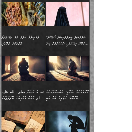
ވަދެއުޅުން ގިނަވެގެންވާ
ބައްޕަގެ ގާތުގައި: "ތިހާވަރަށް
ޤަޞްދުކުރެއްވިހިނދު އުންމުލް
އެއިން ކުރާ އަސަރު:
ޖެހިގެންވަނީ ތިބާގެ
ކޮންކަމަކަށްހެއްޔެވެ. އަހަރެން
ޖެހޭނެކަމަށްވާނަމަ ﷲ ގެ
ޞިފަތަކަކީ ކޮބައިކަން
ފިރިހެނުންނެވެ. ފަހެ އެމީހުންނީ
ބުރަކޮށް މަސައްކަތްކޮށް
މުއުމިނީން އުންމު ސަލަމާ (61ހ)
ވިސްނުމާއި ޚިޔާލާއެކު ތިބާ
ދުނިޔެއަށް ވެއްދުނީ އަހަރެންގެ
ރަސޫލާ صلى الله عليه
ނޭނގެނީސް، ނަފްސު
އެކަމަނާއަށް ލިޔުއްވިކަމަށް
ޅިޔަނުންނަށްވުރެ އެތައް
ދާއޮހޮރުވަނީ ކީއްވެހޭ"
ބަލައިގަންނަ އަންހެނަކު
ލަފައެއް ނެތިއެވެ. އެތަނުގ
وسلم ކަމަނާއަށް އެކަމަށް
ޝަހުވަތްތައް ނަގައިގަންނަ
ރިވާކުރެވެއެވެ:
ގޮތަކުން ނުރައްކާ ބޮޑު
އަހައިފިނަމަ އޭނާ ބުނާނީ
ހޯދުމެވެ. އެހެނ
ޢަހްދު ހިއްޕެވީހެވެ. ކަމަނާ
ގޮތް ވަޒަންކުރަން ބުއްދިއަށް
ބައެކެވެ. އެގޮތުން މަސައްކަތު
ތިމަންނާގެ ދަރިން
(ރަނގަޅު ސީދާ ގޮތުން)
ކުޅަދާނަނުވެއެވެ.
މާހައުލުގައި އުޅޭ ފިރިހެނުން،
އުފާކޮށްދިނުމަށެވެ. ފިރިމިހާގެ
”އަންހެނުން ޒީނަތްތެރިކަން ހާމަކޮށް
މުއުމިނާއާ ކަދުރު ރުއް ވައްތަރުވާ
ފޭވެއްޖެއެވެ! ފޭވެއްޖެއެވެ!
ނަފްސުތަކުގައިވާ ކޮންމެ
ޅިޔަނުންނާ އެކި ގޮތްގޮތުން
ގާތުން އެހެން އަހައިފިނަމަ
ފާޅުކޮށް ނިކުތުމަކީ އެކަކަށްވުރެ ގިނަ
ގޮތްތަކުގެ ތެރޭގައި:
ރަށްތަކަށް ދަތުރުފަތުރުކޮށް،
ޠަބީޢަތަކުންވެސް، އެތައް
އެއްގޮތްވެ، އަދި އެހެން
ބުނާނީ ތިމަންނާގެ
މީހުން އޭގައި ހިއްސާވާ ފާފައެކެވެ.
ތިބާގެ އަންހެން ދަރިފުޅު
🌴 ﷲ ތަޢާލާ
ކުރިއަށް ނިކުމެއުޅުން
ބައިވަރު ޝަހުވަތްތައް
ގޮތްތަކުން ނުރައްކާ
އަނބިމީހާއާއި ޢާއިލާގެ
ޢައުރަނިވާނުކޮށް، ނުވަތަ
ވަޙީކުރެއްވިއެވެ: ( أَلَمۡ
އެކަލޭގެފާނު ކަމަނާއަށް
އެނަފްސު ބަލައިގަންނަ ގޮތަށް
އިތުރުވެއެވެ. އެ ދެމީހުންގެ
ބޭނުންތައް ފުއްދާ
ޒީނަތް ހާމަކޮށްގެން
تَرَ كَیۡفَ ضَرَبَ
ނަހީކުރެއްވިކަމެއް
އަސަރުކުރެއެވެ. އެގޮތުން
މެދުގައި އެއ
ޚަރަދުކުރުމަށެވެ. އަދި ފިރިހެން
ނިކުންނަހިނދު އޭގެ
ٱللَّهُ مَثَلࣰا كَلِمَةࣰ
ނޭނގޭހެއްޔެވެ!؟ ފަހެ ދީނުގެ
ނަފްސަކީ މަތިވެ
ދަރިފުޅު
ހިއްސާއެއް ތިބާއަށްވެއެވެ.
طَیِّبَةࣰ كَشَجَرَةࣲ
ތަނބު އަރިއަޅައިފިނަމަ
ބޮޑުވެގަންނަން ބޭނުންވާ
އަދި ފިތުނަވެރިވާ ކޮންމެ
طَیِّبَةٍ أَصۡلُهَا ثَابِتࣱ
އަންހެނުން މެދުވެރިކޮށް އެ
ނަފްސެއްނަމަ؛
މާތްވެގެންވާ ޞަޙާބީ، މުއުމިންތަކުންގެ
ﷲ ގެ ރަސޫލާ صلى الله عليه
ޒުވާނެއް، އަދި އެއަންހެނާއާ
وَفَرۡعُهَا فِی
ޘާބިތެއް ނުކުރެވޭނެއެވެ! އަދި
މީސްތަކުންގެ މަދަޙަ ތަޢުރީފު
ބޮޑުބޭބެ: މުޢާވިޔާ ބްނު އަބީ
وسلم އާއެކު މުޢާވިޔާގެ ނޭފަތްޕުޅަށް
ދިމާލަށް ބެލުން އަމާޒުކުރާ
ٱلسَّمَاۤءِ ) (إبراهيم
އޭގައި ބާގަނޑެއް ހެދިއްޖެނަމަ
ބަލައިގަތުން މަދުކުރަން
ސުފްޔާނު (60ހ):
ވަތް ހިރަފުސް ވެލިކޮޅެއްވެސް ޢުމަރު
ﷲ ގެ ރަސޫލާ صلى الله
💧އިބްނުލް މުބާރަކު
ކޮންމެ ޒުވާނެއްގެ ފާފަ، އެ
: ٢٤) "اللّه ހެޔޮ ރަނގަޅު
ބްނު ޢަބްދުލް ޢަޒީޒަށްވުރެ ހެޔޮވެ
އަންހެނުންނަކަށް އެ ފޫބައްދާ
ޖެހެއެވެ. އެއީ އެ ޠަބީޢަތާއެކު
عليه وسلم ގެ
(181ހ) އާ
ހިއްސާގައި ހިމެނެއެވެ. އެހެނީ
ކަލިމައެއްގެ މިސާލު، ހެޔޮ
މާތްވެގެންވެއެވެ!“
އިޞްލާޙެއް ނުކުރެވޭނެއެވެ!
މަދަޙަޘަނާ ލިބުމުން؛
ޞަޙާބީންނާމެދު
އެސުވާލުކުރެވުމުން
އެއީ ތިބާގެ އަންހެން
ރަނގަޅު ގަހެއް ފަދައިން
އަންހެނުންގެ ޖިހާދަ
ހެއްލުންތެރިކަމާއި، ބޮޑާކަމާއި،
އަހުލުއްސުންނާގެ ޢަޤީދާއާ
ވިދާޅުވިއެވެ: ”ﷲ ގެ ރަސޫލާ
ދަރިފުޅެވެ. އަދި އެދަރިފުޅު
ޖައްސަވަނީ ކޮންފަދައަކުންކަން