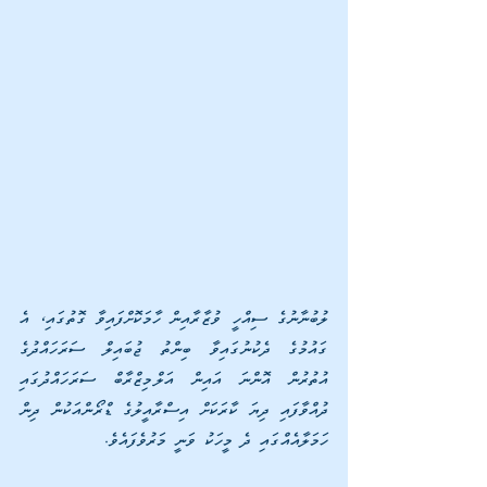
ލުބުނާނުގެ ސިއްހީ ވުޒާރާއިން ހާމަކޮށްފައިވާ ގޮތުގައި، އެ 
ގައުމުގެ ދެކުނުގައިވާ ބިންތު ޖުބައިލް ސަރަހައްދުގެ 
އުތުރުން އޮންނަ އައިން އަލްމިޒްރާބް ސަރަހައްދުގައި 
ދުއްވާފައި ދިޔަ ކާރަކަށް އިސްރާއީލުގެ ޑްރޯންއަކުން ދިން 
ހަމަލާއެއްގައި ދެ މީހަކު ވަނީ މަރުވެފައެވެ.