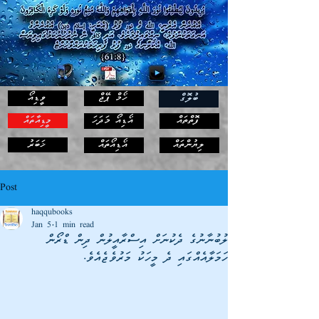
ހޯމް ޕޭޖް
ވީޑިއޯ
ބުލޮގް
ފޮތްތައް
އޯޑިއޯ މަދަހަ
މީޑިއާތައް
ޚަބަރު
ލިޔުންތައް
އޯޑިއޯތައް
Post
haqqubooks
Jan 5
1 min read
ލުބުނާނުގެ ދެކުނަށް އިސްރާއީލުން ދިން ޑްރޯން
ހަމަލާއެއްގައި ދެ މީހަކު މަރުވެޖެއެވެ.