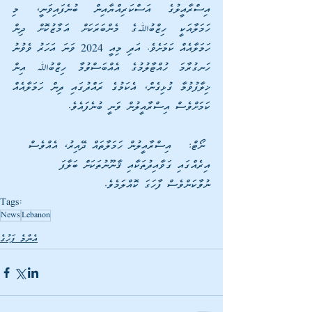
އިސްރާއީލުގެ އަސްކަރިއްޔާއިން ބުނެފައިވަނީ، މި 
ހަމަލާއަކީ ހިޒްބުﷲގެ މެންބަރަކަށް އަމާޒުކޮށް ދިން 
ހަމަލާއެއް ކަމަށެވެ. އަދި މިއީ 2024 ވަނަ އަހަރު ވެވުނު 
ހަނގުރާމަ ހުއްޓާލުމުގެ އެއްބަސްވުމާ ހިޒްބުﷲ އިން 
ޚިލާފުވުމާ ގުޅިގެން، އެކަމުގެ ރައްދުގައި ދިން ހަމަލާއެއް 
ކަމަށްވެސް އިސްރާއީލުން ވަނީ ބުނެފައެވެ.
 ނޯޓް:   އިސްރާއީލުން ހަމަލާތައް ދޭއިރު، އެއްވެސް 
އިރެއްގައި ގަވާއިދުތަކާއި ޤާނޫނުތަކަށް ބަލާފަ 
ނުވާކަންވެސް ފާހަގަ ކޮއްލަމެވެ.
Tags:
News
Lebanon
އެންމެ ފަހުގެ