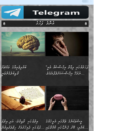
އެންމެ ފަހުގެ
”ފަހަރެއްގައި ދިމާވާ އިޙްސާސެއް އެއީ
ބުއްދިވެރިޔާގެ މައްޗަށް
ނުރުހޭ އިޙްސާސަކަށްވެދާނެއެވެ.
ވާޖިބުވެގެންވަނީ
މިސާލަކަށް ކަމަކާމެދު ބިރުގަތުމެވެ.
”ފަހަރެއްގައި ދިމާވާ
⭐ އިބްނު ޙިއްބާނު (354ހ)
އިޙްސާސެއް އެއީ ނުރުހޭ
ވިދާޅުވިއެވެ: ”ބުއްދިވެރިޔާގެ
އިޙްސާސަކަށްވެދާނެއެވެ.
މައްޗަށް ވާޖިބުވެގެންވަނީ: މި
މިސާލަކަށް ކަމަކާމެދު
ދުނިޔޭގެ ކަންކަމުން އޭނާގެ
ބިރުގަތުމެވެ. ދެން
ޢިލްމު ގަޑުބަޑުކޮށްލާނޭ
އެއިޙްސާސް
ކަންކަމުން އެއްކިބާވުމެވެ. އެއީ
މީސްތަކުންގެ ތެރޭގައި އެމީހެއްގެ
ޢިލްމުގައި ލާޒިމްވެ، އަދި ޢިލްމު
ވަރުގަދަވެގެންވާނަމަ؛
އޭނާއަށް ކުޅަދާނަވީ ވަރަކަށް
ބުއްދި، ބޭރު ފެންޑާގައި ބާއްވާފައި
ހޯދުމުގައި ދެމިހުރުމަށް ހިތްވަރުދިނުން