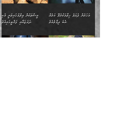
ނަފްސުގެ ޢައިބުތައް ހަނދާނ
ޚިލާފުވުމުގެ ކޮޅުމަތި، އަދި
صلى الله عليه وسلم
ނިވާކޮށް ފަރުދާކުރަން
ތިބާއަށް ނުފެނޭހެއްޔެވެ؟
އެތެރޭގައި ފޮރުވައިގެން އޮތް
އާއެކު މުޢާވިޔާގެ ނޭފަތްޕުޅަށް
ތިބާއަށްވަނީ
އެގަހުގެ މައިގަނޑާއި ބުޑު
އަހަރެން ދެރަވެ ހިތާމަކުރެވޭ ކަމެއް
މީސްތަކުން ޢިލްމުގައިވަނީ އެކި
ނުބައި ފާސިދު ޢަޤީދާ ފާޅުވަނީ
ވަތް ހިރަފުސް ވެލިކޮޅެއްވެސް
އަމުރުވެވިގެންނެވެ. ތިބާ
ރަނގަޅަށް ބިމުގައި ހަރުލާ
އެބަ ދިމާވެއެވެ.
ދަރަޖައާއި ފަންތީގައިއެވެ.
މާތްވެގެންވާ ޞަޙާބީ މުޢާވިޔާ
ޢުމަރު ބްނު ޢަބްދުލް
އެހެން ކަންތައް ނުކޮށްފިނަމަ
ސާބިތުވެފައިވެއެވެ. އަދި
🍁 ޢަބްދުއް ރަޙްމާނު ބްނު
🌾އިމާމް އައްޝާފިޢީ
ބްނު އަބީ ސުފްޔާނަށް
ޢަޒީޒަށްވުރެ ހެޔޮވެ
ތިބާ ފާފަވެރިވާނެއެވެ. އަދި
އެގަހުގެ ގޮފިތައް މައްޗަށް
ޒައިދު ބްނު އަސްލަމް
(204ހ) ވިދާޅުވިއެވެ:
ޤަދަރުކުޑަކޮށް،
މާތްވެގެންވެއެވެ!“ 📖
ތިބާގެ ސަބަބުން މެދުވެރިވި
އަރައިގެންގޮސް
(182ހ) ކިޔާދެއްވިއެވެ:
”މީސްތަކުން ޢިލްމުގައިވަނީ
ކުޑައިމީސްކޮށް، ވަށްބަސްބުނާ
އައްޝަރީޢާ ލިލްއާޖުއްރީ 📖
ފާފަތައް އޭގެ މިންވަރަކުން
އުޑަށްގޮސްފައެވެ." ރަސޫލާ
”އަހަރެން އެއްދުވަހަކު އަބޫ
އެކި ދަރަޖައާއި
ހިސާބުންނެވެ. 💥ވަކީޢު
🌾މުޢާވިޔާ ބްނު އަބީ
ތިބާގެ
صلى الله عليه وسلم
ޙާޒިމު (133ހ)އަށް
ފަންތީގައިއެވެ. ޢިލްމުގައި
ބްނުލް ޖައްރާޙު (197ހ)
ސުފްޔާނު ވައްޓާލާފައި
ޙަދީޘްކުރެއްވި
ދެންނެވީމެވެ: "އަހަރެން
އެމީހުންގެ ދަރަޖަވަނީ: އެ
ވިދާޅުވިކަމަށް ރިވާކުރެވެއެވެ:
ޢަދުލުވެރި އިމާމުންނަކީ
”ޤުރްއާނުގެ އަލީގައި، އަންހެނާ ބޭރަށް
”ނަފްސު ވަކިކަމަކާ އުޅެގަންނަހިނދު
ދެރަވެ ހިތާމަކުރެވޭ ކަމެއް
ޢިލްމުން އެމީހުން ދަނެފައިހުރި
”މުޢާވިޔާ رضي الله
ފަހެއްކަމުގައި، އެއީ
ވަޒީފާ އަދާކޮށް މަސައްކަތްކުރުމަށް
ބުއްދިން ނަފްސު ވަޒަންކުރުމުގައި
އެބަ ދިމާވެއެވެ." އެކަލޭގެފާނު
ދަރަޖަތައް ހުރި ވަރަކަށެވެ.
عنه ވަނީ ދޮރުގެ
އަބޫބަކުރު، ޢުމަރު، ޢުޘްމާނު،
ނިކުތުމުގެ ޝަރުޠުތައް.
ކޮންމެހެންވެސް ދެކަމަކަށް
މޫސާގެފާނު މަދްޔަނަށް
▪️ފުރަތަމައީ: ނަފްސު
ވިދާޅުވިއެވެ: "އޭ އަޚާގެ
ފަހެ ޢިލްމު އުނގެނޭ މީހުން،
ބަލަންޖެހެއެވެ:
އަތްގަނޑުގެ މަޤާމުގައިއެވެ.
ޢަލީ، އަދި ޢުމަރު ބްނު
ވަދެވަޑައިގަތްހިނދު އެތަނުގައި
އެކަމަކަށް ކުރިމަތިލައިގެން
ދަރިޔާއެވެ! އެއީ ކޮންކަމެއް
އެ ޢިލްމު ގިނަކުރުމަށް
އެ އަތްގަނޑު ތަޅުވާލައިފި
ޢަބްދުލް ޢަޒީޒުކަމުގައި
ދެ އަންހެނުން ފެން ބަލާ
އުޅުމުގެ ވަރުގަދަކަމާއި
ހެއްޔެވެ؟" އަހަރެން
އެމީހުންނަށް ކުރެވެން އޮތް
މީހާއާމެދު އަދި އޭގެ މައްޗަށް
ސުފްޔާނުގެ މައްޗަށް ހަދާފައިވާ
ގޮސްހުއްޓާ ފެނިވަޑައިގެން
ބަލިކަށިކަމަށެވެ. އެކަންހުރި
ދެންނެވީމެވެ: "ދުނިޔެދެކެ
އެންމެ ބޮޑަކަށް
ހުރި ބޭކަލުންނާމެދު (ނުބައި
ބަހެއްގެ ވާހަކަ ނަންގަނެވުމުން
ވިދާޅުވި ބަސްފުޅުވާ
މިންވަރެއްގެ މައްޗަށް ބުއްދިން
ލޯބިވެވެނީއެވެ." ދެން
މަސައްކަތްކޮށް، އަދި ޢިލްމު
އިމާމް އ
އާޔަތުގައިވެއެވެ: (قَالَ مَا
ނަފްސު ހިފަހައްޓައިގެން، އަދި
އެކަލޭގެފާނު ވިދާޅުވިއެވެ: "އޭ
ހޯދުމުގެ ދެމެދުގައިވާ ކޮންމެ
އަހަރެންގެ ހަތަރު އަނބިން ތިބެއެވެ.
މައްކާގައި ހުރި ފޮތިވިއްކާ މީހެއްގެ
خَطۡبُكُمَاۖ قَالَتَا لَا
ދޫކޮށްލައިގެން، އަދި
އަޚާގެ ދަރިޔާއެވެ! ދަންނާށެވެ!
ހުރަހަކަށް ކެތްތެރިވެ، އަދި
ގާތުގައި ހެދުމެއް ގަންނަން އަހަރެން