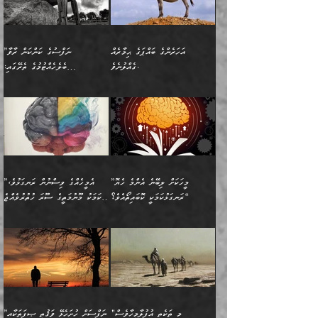
އެއްޗެ
ނިންމާނޭކަމަކީ: އެމީހަކު
ސަލާމަތުންވާ ހަށިގަނޑެއް
އަންހެންދަރިން އެމީހަކަށް ލިބި:
ޤާއިމުކޮށްގެން ހުރި މީހަކާ
ސާޢަތެއްވަރު އިރުކޮޅެއް
ކުރާކަމަކާ
ސީދާވާހެން ސީދާވާނެއެވެ.
1-ދެން އެކުދިން
އެކުގައި އިށީންދެ އުޅެގެން
ރޭއަޅުކަންކުރުމެވެ. ދެން މީނާ
އަނެއްކޮޅުން ޖާހިލުމީހާ ދައްކާ
އަދަބުވެރިކުރުވާ 2-އަދި
ﷲ ދެއްވި ނިޢުމަތް
(އެމީހުންނާ އެކުގައި
އަހަރެންގެ ބައްޕަގެ ޙިމާރެއް
”ނަފްސުގެ ކަންކަން ރާވާ
ވާހަކަތައް، ބަލިވެފައިވާ
އެކުދިން ކައިވެނިކުރުވާ 3-
ގަޑުބަޑުކޮށް
ރޭކުރާއިރު) އެމީހުންނާ
ގެއްލުނެވެ.
ބެލެހެއްޓުމުގެ ތެރޭގައި:
ހަށިގަނޑެއް އެގޮތްމިގޮތްވާހެން
އަދި އެކުދިންނަށް ހެޔޮކޮށް
ހުތުރުނުކުރާހުއްޓެވެ...
އެއްގޮތްވެއެވެ. ނުވަތަ އެމީހުން
މަގުފުރެދިފައިވާ ބަޔަކުގެ ކިބައިގައިވާ
🌱 ޖަޢުފަރު ބްނު މުޙައްމަދު
އެމީހުންގެ މަގުފުރެދުމާއި
ފުށޫއަރާ އިދިކީލަވާނެއެވެ. އަދި
ހިތައިފިނަމަ ފަހެ އެމީހަކަށްވަނީ
މޮޅެތި ރިވެތި ކަންކަމަށް ބަލާ
ބުއްދިއާއި ވިސްނުންތެރިކަން
ރޯދަ ހިފާއިރު މީނާވެސް
(148ހ) ކިޔާދެއްވިއެވެ:
އެމޮޅެތި ކަންކަމާ ގުޅުމެއް
ވިސްނުން ދިގު ނުކުރުންވެއެވެ.
ބުއްދިވެރިޔާގެ ބަސްތައް އެއީ
ސުވަރުގެއެވެ." 📖 ސުނަނު
އިތުރުކޮށްދޭނެ ކަމަކީ: އޭނާފަދަ
އެމީހުންނާއެކު ރޯދަހިފައެވެ.
”އަހަރެންގެ ބައްޕަގެ ޙިމާރެއް
ނުވެއެވެ. އެހެނީ ނަފްސަކީ
ކިތަންމެ މަދު
އަބީ ދާވޫދު 📖 ފަހެ ތިބާގެ
(އެހެން ބުއްދިވެރިންނާ)
އެމީހުން
ގެއްލުނެވެ. ދެން ބައްޕަ
ވަޒަންހަމަވާ އެއްޗެއް ނޫނެވެ.
ބަސްތަކެއްވިޔަސް އޭގެ ޤަދަރު
އަންހެން ދަރިން
ގާތްވުމާއި، އެއާ އިދިކޮޅު އިދ
ވިދާޅުވިއެވެ: ”ﷲ ތަޢާލާ
ނަފްސު ކަންކަން
ބޮޑުވެގެންވެއެވެ. އެއީ
ކައިވެނިކުރުވުމުގައި
އަހަރެންނަށް އޭތި އަނބުރާ
މަސްހުނިކޮށްލައެވެ. އެގޮތުން
ފާފަވެރިޔާގެ ކުރިމަތިލުން
ފަރުވާކުޑަކޮށް، ޢާއިލާއެއް
”މީހަކަށް ލިބޭނެ އެންމެ ހެޔޮ
”އެމީހެއްގެ ވިސްނުން ރަނގަޅުވެ،
ރައްދުކުރައްވައިފިނަމަ ފަހެ
މީހަކު ބުރު ސޫރަ ރީތި
ކިތަންމެ ކުޑަކަމެއްވިޔަސް
ބިނާކޮށް ކައިވެންޏެއް
ރަނގަޅުކަމަކީ ކޮބައިތޯއެވެ؟“
އެކަމަކު މޫނުމަތީގެ ސޫރަ ހުތުރުވެއްޖެ
އެކަލާނގެ ރުއްސަވާނޭ
ފުރިހަމަ، މުދާތައް
މީހާ,
އޭގެ މުޞީބާތް ބޮޑުވެގެންވާ
ޤާއިމުކުރުން ދޫކޮށްފައި
🪨 އިބްނުލް މުބާރަކު
☘️ އިބްނު ޙިއްބާނު
ޙަމްދުގެ ބަސްތަކަކުން
ތަނަވަސްވެ، އެކަމަކު އެއާއެކު
ގޮތަށެވެ. އަދި ބުއްދިވެރިކަމުގެ
ކިޔެވުމާއި އެހެން
(181ހ) އަށް ދެންނެވުނެވެ:
(354ހ) ވިދާޅުވިއެވެ:
އަހަރެން އެކަލާނގެއަށް
ޢަޤީދާއާއި ފިކުރު ފުރެދިގެންވާ
ތެރޭގައި: އެއްވެސް ކަ
މަޤްޞަދުތަކުގައި އެކުދިން
”މީހަކަށް ލިބޭނެ އެންމެ ހެޔޮ
”އެމީހެއްގެ ވިސްނުން
ޙަމްދުކުރާހުށީމެވެ.“ ދެން މާ
މީހަކަށް ވެދާނެއެވެ. ދެން
މަޝްޣޫލުކުރުވުމާމެދު ތިބާ
ރަނގަޅުކަމަކީ ކޮބައިތޯއެވެ؟“
ރަނގަޅުވެ، އެކަމަކު
ގިނައިރެއް ނުވެ އޭގެ
މިފަދަ މީހަކުގެ ރީތިކަމާއި
ނަމަނަމަ ސަމާލުވެ
ވިދާޅުވިއެވެ: ”އޭނާގެ
މޫނުމަތީގެ ސޫރަ ހުތުރުވެއްޖެ
އަސްދާނުގޮނޑިއާއި ލަގަނާއި
އޭނާގެ މޮޅެތި ތަކެއްޗަށްޓަކައި
ކިބައިގައިވާ ފުރާ ފުރިހަމަ
މީހާ, ފަހެ އޭނާގެ ނަފްސުގެ
އެކީގައި އޭތި ގެނެވުނެވެ.
ބެލުމަކީ: އޭނާގެ ޢަޤީދާއާއި
"މި ތަކެތި އުފުލާމީހާވެސް
”ނަފްސަށް ހުށަހެޅޭ ވަޤުތީ ޞިފަތަކާއި