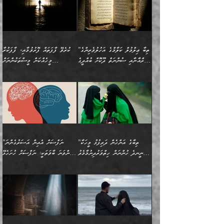
ނަފްސުތަކުގެ ސަބަބުން
ބިރުން ހެޔޮ ޢަމަލުކުރުން
ބުނެފީމެވެ: "މި ނޫން އެއްޗެއް
ލައްޒަތެވެ. އެކަމަކު
ލިބިގެންވެއެވެ. އެއީ
އަވަސްއަރުވާލުންވެއެވެ. ދެން
ބުއްދިއަށް ކުރާ
ދޫކޮށްލާ މީހުންވެއެވެ. އެއީ
ކިޔަން ތިބާއަށް ރަނގަޅަށް ނ
ޝަރީޢަތުން އެއ
ނަފްސުގައި ހިފެހެއްޓިގެންވާ
ކުޑަ ވަޤުތުކޮޅެއްގެ ތެރޭގައި
އަސަރުންކަމުގައި ވެދާނެއެވެ.
ގޯހެކެވެ. އަދި ޝައިޠާނާއަށް
ލާޒިމް ޠަބީޢަތުގެ ތެރޭގައިވާ
ބުއްދި ލައްވާ ނުރައްކާތެރި
އެފަދަ ކަންކަމާމެދު ވިސްނާ
ވެވޭ އެއްބަސްވުމެކެވެ.
ކަންކަމެއް ނޫނެވެ. ނަމަވެސް
ޤަރާރުތައް ނިންމާ،
ފިކުރުކުރުން މާބޮޑަށް
އެކަމަކު އޭގައި އަހަރުމެން
”ތިބާ ޢިލްމުލް ކަލާމްގެ އަހުލުވެރިންގެ
ކުރެވޭ ފާފަތައް ފޮރުވުމާއި، ފާފަކުރާ
އެއީ ހުށަހެޅި ލައިގަންނަ
އިޚްތިޔާރުކުރަން އެނަފްސު
ދިގުލައިފިނަމަ, ފުރިހަމަ ކުރުން
ތަފްޞީލުކޮށް ބުނަމެވެ.
(ޤުރްއާނާއި ސުންނަތް ދޫކޮށް ބުއްދީގެ
މީހެއްކަން މީސްތަކުންނަށް
ކަންކަމެވެ. މިސާލަކަށް:
ބޭނުންވެއެވެ. ދެން ނަފްސަށް
ޙައްޤުވާ ކަންކަން
ހެޔޮކަންތައް ބެހިގެންދަނީ:
ޙުއްޖަތްތަކާއި ވިސްނުންތައް
އެނގިގެންވުމަށް ނުރުހުންވުމާއި،
އަބޫ ޢުމަރު އަޙްމަދު ބްނު
🌴 އިބްނުލް ޖައުޒީ
ހިތާމަޔާއި އުފަލާއި،
އޭގެ އަވަސްއަރުވާލުމާއި،
ބޭނުންކޮށްގެން ދީނުގެ ކަންކަމުގައި
މީސްތަކުން އޭނާ ނުބައިކޮށްފައި
ފުރިހަމަކުރުން މަނާކުރާ
🔹ސީދާ އެކަމުގައި
މުޙައްމަދު އަލްމާލިކީ
(597ހ) ވިދާޅުވިއެވެ:
ކަންބޮޑުވުމާއި
އަނެއްކޮޅުން ބުއްދި
ވާހަކަދައްކާ މީހުންގެ) މަޖްލިސްތަކަށް
އެއްޗެހިކިޔުމަށް ނުރުހުންވުން
ކަމެއްކަމުގައި:
(ދުނިޔަވީ) ލައްޒަތެއް ނެތް
(429ހ)، ބަޣުދާދުން
”ކުރެވޭ ފާފަތައް ފޮރުވުމާއި،
ޙާޒިރުވިންހެއްޔެވެ؟“
ހުއްދަވެގެންވާކަން ބަޔާންކުރުން:
ހިތްފަސޭހަވުމާއި،
މަޝްޣޫލުކޮށްލާފަދަ އެހެރަ
ރައްކާތެރިކަމުގެ ފިޔަވަޅުތައް
ކަންކަމެވެ. މިސާލަކަށް
ޤައިރަވާނުގެ ރަށަށް އައިހިނދު
ފާފަކުރާ މީހެއްކަން
ބިރުވެރިކަމާއި އަމާންކަމުގެ
އިޙްސާސްތަކާއި ޝުޢޫރުތައް
އެޅުމާއި، ދިމާވެދާނޭ ގޮތ
ނަމާދާއި، ރޯދައާއި، ޙައްޖާއި،
އަބޫ މުޙައްމަދު އިބްނު އަބީ
މީސްތަކުންނަށް
އިޙްސާސާއި، މޮޅިވެރިކަމާއި
ޖަމަޢަވެއްޖެނަމަ, އެހިނދުން
ހަ
ޒައިދު އަލްޤައިރަވާނީ
އެނގިގެންވުމަށް
ހިތްހަމަޖެހުމާއި އެނޫންވެސް
ނުބައި ރައުޔު، އަދި ފަހުން
”ތިބާގެ އަންހެން ދަރިފުޅު މީހަކާ
”ނަފްސަށް އެއިން އަސަރުގެންނަ
(386ހ) އެކަލޭގެފާނާ
ނުރުހުންވުމާއި، މީސްތަކުން
ގިނަ ކަންކަމެވެ. މި
ހިތާމަކުރާނޭ ކަންކަން ބުއްދިން
ނީނދެ ހުންނަން ހިތްވަރުދިނުމާމެދު
ތިންވަނަ ބާވަތަކީ: ނަފްސަށް ހުށަހެޅޭ
ވާހަކަދައްކަވަމުން
އޭނާ ނުބައިކޮށްފައި
ޞިފަތަކުން ކަމެއް ނަފްސުގައި
އިޚްތިޔާރުކުރެއެވެ. އަދި
ތިބާ ހުށިޔާރުވެ ޚަބަރުދާރުވާށެވެ!
ކަންކަމެވެ. (ޝުޢޫރުތަކާއި
އެގޮތަށް ތިމަންނާ ހިތްވަރުދެނީ
އެގޮތުން ނަފްސުގެ
އެއްސެވިއެވެ: ”ތިބާ ޢިލްމުލް
އެއްޗެހިކިޔުމަށް ނުރުހުންވުން
އިޙްސާސްތަކެވެ.)
އަބަދުމެ ހަރުލައިގެން
ފަހަރެއްގައި އެފަދަ ބުއްދިއެއް
ކިހިނެއްހެއްޔެވެ؟ އެކަމަށް
ޠަބީޢަތުގައި ލޯބިވުމާއި
ކަލާމްގެ އަހުލުވެރިންގެ
ހުއްދަވެގެންވާކަން
ދާއިމަކަށް ނުހުރެއެވެ. އެކަމަކު
ބަލިކަށިވެ ގަމާރުވެ
ހިތްވަރުދޭން ބޭނުންކުރާ
ނުރުހުންވުމާއި، އުފާވުމާއި
(ޤުރްއާނާއި ސުންނަތް ދޫކޮށް
ބަޔާންކުރުން: ކުރެވޭ ނުބައި
އެކަންކަން ލައިގަނެފައި
ކޮސްވެގެންވާ ކަމަށް ތުހުމަތުވެ
ފެތުރިގެންވާ ފަސް ގޮތެއް
ދެރަވުންވެއެވެ. މިއީ
ބުއްދީގެ ޙުއްޖަތްތަކާއި
ކަންތައް ފޮރުވާ
އަނެއްކާ ފިލ
އަހަރެން ތިބާއަށް ކިޔާދޭނަމެވެ.
ނަފްސުތަކުގައިވާ ޠަބީޢީ
ވިސްނުންތައް ބޭނުންކޮށްގެން
ވަންހަނާކުރުމަކީ