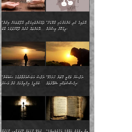
އަދަބެކެވެ.“ ދެންނެވުނެވެ:
އެމީހަކުގެ މޫނުމަތި ރީތިވެ،
ދިމާލަށް އިސްތަށިފުޅު
އެ ދެކަންތަކުގެ ދ
އެއްފަހަރަކު ގެއިން
މިންވަރަކުން އިންސާނާގެ
”އެކަން ނެތްނަމަ ދެން
އެކަމަކު ވިސްނުން ކޮށި
ނިކުމެގެންދަނިކޮށް އެއްޗެހި
ޠަބީޢަތަށް އަސަރުކުރެއެވެ...
ކޮންކަމެއްތޯއެވެ؟“
ވެއްޖެނަމަ, އޭނާގެ ނަފްސުގެ
އުފުލުމުގެ މަސައްކަތްކުރާ
ދެން އެއަށްފަހު އެ ޠަބީޢަތުން
ވިދާޅުވިއެވެ: ”އޭނާ
އުނިކަމާހުރެ މޫނުމަތީގެ ހުރި
”އާދައިގެ ކުދި ކަންކަމުގައި މާބޮޑަށް
”ދެއްކުންތެރިކަމާއި އާފާތްތަކަށް ބިރުން
މީހަކާ ދިމާވިއެވެ. އޭނާގެ
ބުއްދިއަށް އަސަރުކުރެއެވެ...
މަޝްވަރާއަށް އަހާނޭ ރަނގަޅު
ރީތިކަން ދާހުއްޓެވެ.
ދިގުކޮށް ވިސްނުން:
ހެޔޮކަންތައް ކުރުން ދޫކޮށްލުމުގެ ބާބު
ސާމާނު އޭރު
މިއަސަރުކުރުމުގެ އަޞްލުގެ
ޞާލިޙު އަޚެކެވެ.“
އެހެންކަމުން ވިސްނުންތެރި
ބަޔާންކުރުން:
އެކަމެއްގައި އެހާ ދިގުކޮށް
🌴 އިބްނުލް ޖައުޒީ
އުފުލަމުންދިޔައެވެ. އޭރު އޭނާ
ފެށުން އައި ގޮތަކީ:
ދެންނެވުނެވެ: ”އެގޮތަށް
މީހާގެ އަތުގައި އެއްޗެއް
ވިސްނުން ޙައްޤުނުވާ
(597ހ) ވިދާޅުވިއެވެ:
ކިޔަމުންދިޔައެވެ: «الْحَمْدُ
ޞައްޙަކޮށްވާ ޠަބީޢަތެއް
ނެތްނަމަ ދެން
ނެތަސް ކަންބޮޑުވެ
ކަންކަމުގައި މާބޮޑަށް
”ދެއްކުންތެރިކަމާއި
لِله، أسْتَغْفِرُ الله»
ބަދަލުކޮށްލާ ގޮތަށް އައި
ކޮންކަމެއްތޯއެވެ؟“
ހިތާމަކުރުމެއް ނެތެވެ. އެހެނީ
ވިސްނުމަކީ ބައްޔެކެވެ.
އާފާތްތަކަށް ބިރުން
އެވެ. އެއަށްވުރެ އިތުރަށް
ލޯބިވާކަހަލަ އިޙްސާސެކެވެ.
ވިދާޅުވިއެވެ: ”ދިގުކޮށް
ބުއްދިވެރިޔާއަށް ތަނ
ފަހަރެއްގައި މިހެންވަނީ
ހެޔޮކަންތައް ކުރުން
އެއްޗެއް ނުކިޔައެވެ. ދެން
ދެން އެ ޠަބީޢަތުން ބުއްދިއަށް
މުހިއްމު ކަންކަމާއި އަދި
ދޫކޮށްލުމުގެ ބާބު
އޭނާ ވަކިތަނަކަށް ދިޔައެވެ.
އަސަރުކުރީއެވެ. ޝަރީޢަތުގައި
”ނަފްސަށް ވަޤުތީ ގޮތުން ހުށަހެޅޭ
”ނަފްސު އަވަސްއަރުވާލުމުގެ ސަބަބުން
މުހިއްމު ނޫންކަންކަމާމެދުވެސް
ބަޔާންކުރުން: ދަންނާށެވެ!
ދެން އޭނާގެ ބުރަކަށީގައި ހުރި
ލޯބިވެވޭކަހަލަ އިޙްސާސްތައް
އިޙްސާސްތަކާއި ޝުޢޫރުތައް:
ބުއްދީގެ އިޚްތިޔާރަށް ކުރާ އަސަރު.
މާބޮޑަށް ސަމާލުވެގެން
މީސްތަކުންގެ ތެރޭގައި،
ސާމާނުތައް ބަހައްޓަންދެން
ގެނައުން މަނައެއް ނުކުރެއެވެ.
ނަފްސަށް ބައިވަރު ވަޤުތީ
ބައެއް ނަފްސުތަކުގެ
ހުށިޔާރުވެގެން އުޅޭ ބައެއް
ދެއްކުންތެރިއަކަށް ވެދާނޭކަމަށް
އަހަރެން ހުރީމެވެ. ދެން
މިސާލަކަށް ބެލުމުގެ
ޞިފަތަކާއި އިޙްސާސްތައް
ޠަބީޢަތުގައި
ނަފްސުތަކުގެ ސަބަބުން
ބިރުން ހެޔޮ ޢަމަލުކުރުން
ބުނެފީމެވެ: "މި ނޫން އެއްޗެއް
ލައްޒަތެވެ. އެކަމަކު
ލިބިގެންވެއެވެ. އެއީ
އަވަސްއަރުވާލުންވެއެވެ. ދެން
ބުއްދިއަށް ކުރާ
ދޫކޮށްލާ މީހުންވެއެވެ. އެއީ
ކިޔަން ތިބާއަށް ރަނގަޅަށް ނ
ޝަރީޢަތުން އެއ
ނަފްސުގައި ހިފެހެއްޓިގެންވާ
ކުޑަ ވަޤުތުކޮޅެއްގެ ތެރޭގައި
އަސަރުންކަމުގައި ވެދާނެއެވެ.
ގޯހެކެވެ. އަދި ޝައިޠާނާއަށް
ލާޒިމް ޠަބީޢަތުގެ ތެރޭގައިވާ
ބުއްދި ލައްވާ ނުރައްކާތެރި
އެފަދަ ކަންކަމާމެދު ވިސްނާ
ވެވޭ އެއްބަސްވުމެކެވެ.
ކަންކަމެއް ނޫނެވެ. ނަމަވެސް
ޤަރާރުތައް ނިންމާ،
ފިކުރުކުރުން މާބޮޑަށް
އެކަމަކު އޭގައި އަހަރުމެން
”ތިބާ ޢިލްމުލް ކަލާމްގެ އަހުލުވެރިންގެ
ކުރެވޭ ފާފަތައް ފޮރުވުމާއި، ފާފަކުރާ