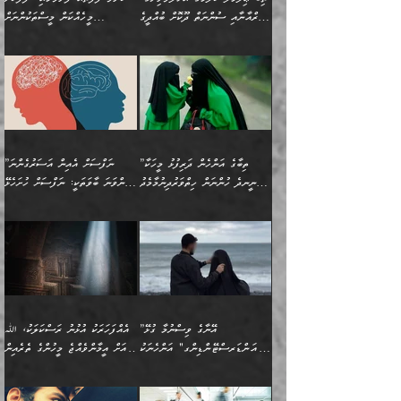
އެއީ ހުށަހެޅި ލައިގަންނަ
އިޚްތިޔާރުކުރަން އެނަފްސު
ދިގުލައިފިނަމަ, ފުރިހަމަ ކުރުން
ތަފްޞީލުކޮށް ބުނަމެވެ.
(ޤުރްއާނާއި ސުންނަތް ދޫކޮށް ބުއްދީގެ
މީހެއްކަން މީސްތަކުންނަށް
ކަންކަމެވެ. މިސާލަކަށް:
ބޭނުންވެއެވެ. ދެން ނަފްސަށް
ޙައްޤުވާ ކަންކަން
ހެޔޮކަންތައް ބެހިގެންދަނީ:
ޙުއްޖަތްތަކާއި ވިސްނުންތައް
އެނގިގެންވުމަށް ނުރުހުންވުމާއި،
އަބޫ ޢުމަރު އަޙްމަދު ބްނު
🌴 އިބްނުލް ޖައުޒީ
ހިތާމަޔާއި އުފަލާއި،
އޭގެ އަވަސްއަރުވާލުމާއި،
ބޭނުންކޮށްގެން ދީނުގެ ކަންކަމުގައި
މީސްތަކުން އޭނާ ނުބައިކޮށްފައި
ފުރިހަމަކުރުން މަނާކުރާ
🔹ސީދާ އެކަމުގައި
މުޙައްމަދު އަލްމާލިކީ
(597ހ) ވިދާޅުވިއެވެ:
ކަންބޮޑުވުމާއި
އަނެއްކޮޅުން ބުއްދި
ވާހަކަދައްކާ މީހުންގެ) މަޖްލިސްތަކަށް
އެއްޗެހިކިޔުމަށް ނުރުހުންވުން
ކަމެއްކަމުގައި:
(ދުނިޔަވީ) ލައްޒަތެއް ނެތް
(429ހ)، ބަޣުދާދުން
”ކުރެވޭ ފާފަތައް ފޮރުވުމާއި،
ޙާޒިރުވިންހެއްޔެވެ؟“
ހުއްދަވެގެންވާކަން ބަޔާންކުރުން:
ހިތްފަސޭހަވުމާއި،
މަޝްޣޫލުކޮށްލާފަދަ އެހެރަ
ރައްކާތެރިކަމުގެ ފިޔަވަޅުތައް
ކަންކަމެވެ. މިސާލަކަށް
ޤައިރަވާނުގެ ރަށަށް އައިހިނދު
ފާފަކުރާ މީހެއްކަން
ބިރުވެރިކަމާއި އަމާންކަމުގެ
އިޙްސާސްތަކާއި ޝުޢޫރުތައް
އެޅުމާއި، ދިމާވެދާނޭ ގޮތ
ނަމާދާއި، ރޯދައާއި، ޙައްޖާއި،
އަބޫ މުޙައްމަދު އިބްނު އަބީ
މީސްތަކުންނަށް
އިޙްސާސާއި، މޮޅިވެރިކަމާއި
ޖަމަޢަވެއްޖެނަމަ, އެހިނދުން
ހަ
ޒައިދު އަލްޤައިރަވާނީ
އެނގިގެންވުމަށް
ހިތްހަމަޖެހުމާއި އެނޫންވެސް
ނުބައި ރައުޔު، އަދި ފަހުން
”ތިބާގެ އަންހެން ދަރިފުޅު މީހަކާ
”ނަފްސަށް އެއިން އަސަރުގެންނަ
(386ހ) އެކަލޭގެފާނާ
ނުރުހުންވުމާއި، މީސްތަކުން
ގިނަ ކަންކަމެވެ. މި
ހިތާމަކުރާނޭ ކަންކަން ބުއްދިން
ނީނދެ ހުންނަން ހިތްވަރުދިނުމާމެދު
ތިންވަނަ ބާވަތަކީ: ނަފްސަށް ހުށަހެޅޭ
ވާހަކަދައްކަވަމުން
އޭނާ ނުބައިކޮށްފައި
ޞިފަތަކުން ކަމެއް ނަފްސުގައި
އިޚްތިޔާރުކުރެއެވެ. އަދި
ތިބާ ހުށިޔާރުވެ ޚަބަރުދާރުވާށެވެ!
ކަންކަމެވެ. (ޝުޢޫރުތަކާއި
އެގޮތަށް ތިމަންނާ ހިތްވަރުދެނީ
އެގޮތުން ނަފްސުގެ
އެއްސެވިއެވެ: ”ތިބާ ޢިލްމުލް
އެއްޗެހިކިޔުމަށް ނުރުހުންވުން
އިޙްސާސްތަކެވެ.)
އަބަދުމެ ހަރުލައިގެން
ފަހަރެއްގައި އެފަދަ ބުއްދިއެއް
ކިހިނެއްހެއްޔެވެ؟ އެކަމަށް
ޠަބީޢަތުގައި ލޯބިވުމާއި
ކަލާމްގެ އަހުލުވެރިންގެ
ހުއްދަވެގެންވާކަން
ދާއިމަކަށް ނުހުރެއެވެ. އެކަމަކު
ބަލިކަށިވެ ގަމާރުވެ
ހިތްވަރުދޭން ބޭނުންކުރާ
ނުރުހުންވުމާއި، އުފާވުމާއި
(ޤުރްއާނާއި ސުންނަތް ދޫކޮށް
ބަޔާންކުރުން: ކުރެވޭ ނުބައި
އެކަންކަން ލައިގަނެފައި
ކޮސްވެގެންވާ ކަމަށް ތުހުމަތުވެ
ފެތުރިގެންވާ ފަސް ގޮތެއް
ދެރަވުންވެއެވެ. މިއީ
ބުއްދީގެ ޙުއްޖަތްތަކާއި
ކަންތައް ފޮރުވާ
އަނެއްކާ ފިލ
އަހަރެން ތިބާއަށް ކިޔާދޭނަމެވެ.
ނަފްސުތަކުގައިވާ ޠަބީޢީ
ވިސްނުންތައް ބޭނުންކޮށްގެން
ވަންހަނާކުރުމަކީ
ތިބާގެ އަންހެން ދަރިފުޅަށް
ޞިފަތަކެކެވެ. ނަމަވެސް
ދީނުގެ ކަންކަމުގައި
ދެއްކުންތެރިކަމެއްކަމުގައި
”އޭނާގެ ވިސްނުމާ ގުޅޭ
އެއްފަހަރަކު އުޅުނު ރަސްކަލަކު، ﷲ
އަދި އެކުއްޖާގެ
އެކަންކަން އިންސާނާއަށް
ވާހަކަދައްކާ މީހުންގެ)
ހީކުރާ މީހަކު ހީކޮށްފާނެއެވެ.
"އަންޑަރސްޓޭންޑިންގ" އަންހެނަކު
އަށް އީމާންވެއްޖެ މީހުންގެ ތެރެއިން
މުސްތަޤްބަލަށް އެކަމުގެ
ޖެހޭހިނދު އެއީ ވަޤުތީ ގޮތުން
މަޖްލިސްތަކަށް
އެކަންވަނީ އެހެންނެއް ނޫނެވެ.
ހޯދަން ވަރުބަލިވެގެން އުޅެއެވެ.
މީހަކު އަތުޖެހިއްޖެނަމަ އެމީހަކު
އޭ އަޚާއެވެ! ތިބާއާ އެއްފަދަ
🌴 ހިޝާމު ބްނު އިސްމާޢީލު
ނުރައްކާ ނޭނގިހުރެވެސް ތިބާ
ހުށަހެޅޭ ޞިފަތަކަކަށްވެއެވެ.
ޞަލީބަށް އެރުވުމަށް އަމުރުކުރަމުން
ޙާޒިރުވިންހެއްޔެވެ؟“ އަބޫ
މަނާވެގެންވާކަމަކީ
ފިރިހެނަކާ މެނުވީ ތިބާގެ
(217ހ) ކިޔާދެއްވިއެވެ: