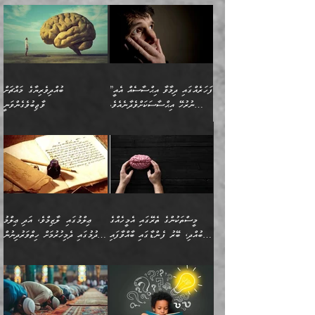
”ފަހަރެއްގައި ދިމާވާ އިޙްސާސެއް އެއީ
ބުއްދިވެރިޔާގެ މައްޗަށް
ނުރުހޭ އިޙްސާސަކަށްވެދާނެއެވެ.
ވާޖިބުވެގެންވަނީ
މިސާލަކަށް ކަމަކާމެދު ބިރުގަތުމެވެ.
”ފަހަރެއްގައި ދިމާވާ
⭐ އިބްނު ޙިއްބާނު (354ހ)
އިޙްސާސެއް އެއީ ނުރުހޭ
ވިދާޅުވިއެވެ: ”ބުއްދިވެރިޔާގެ
އިޙްސާސަކަށްވެދާނެއެވެ.
މައްޗަށް ވާޖިބުވެގެންވަނީ: މި
މިސާލަކަށް ކަމަކާމެދު
ދުނިޔޭގެ ކަންކަމުން އޭނާގެ
ބިރުގަތުމެވެ. ދެން
ޢިލްމު ގަޑުބަޑުކޮށްލާނޭ
އެއިޙްސާސް
ކަންކަމުން އެއްކިބާވުމެވެ. އެއީ
މީސްތަކުންގެ ތެރޭގައި އެމީހެއްގެ
ޢިލްމުގައި ލާޒިމްވެ، އަދި ޢިލްމު
ވަރުގަދަވެގެންވާނަމަ؛
އޭނާއަށް ކުޅަދާނަވީ ވަރަކަށް
ބުއްދި، ބޭރު ފެންޑާގައި ބާއްވާފައި
ހޯދުމުގައި ދެމިހުރުމަށް ހިތްވަރުދިނުން
އެކަމަކާމެދު ނަފުރަތްތެރިވެ،
ޢަމަލުކުރުމުގައި ހުންނާނޭކަމަށް
އޮންނަ މީހުންވެއެވެ.
ބަޔާންކުރުން:
💥 ޝުޢުބާ ބްނުލް ޙައްޖާޖު
🔥އިބްނު ޙިއްބާނު (354ހ)
އަދި އެކަންކުރި މީހަކަށްވެސް
އޮންނަ ޤަޞްދާ އެކުގައިއެވެ.
(160ހ) ވިދާޅުވިއެވެ:
ވިދާޅުވިއެވެ: ”ޢިލްމުގައި
ނަފުރަތުކުރުން
ކޮންމެ ދުއިސައްތަ ޙަދީޘަކުން
”މީސްތަކުންގެ ތެރޭގައި
ލާޒިމްވެ، އަދި ޢިލްމު
މެދުވެރިކުރުވައެވެ. އެއީ
ފަސް ޙަދީޘަށް
އެމީހެއްގެ ބުއްދި، ބޭރު
ހޯދުމުގައި ދެމިހުރުމަށް
ފިޠުރީގޮތުން ޠަބީޢަތް އެކަމަށް
ޢަމަލުކުރެވުނަސް، އޭރުން