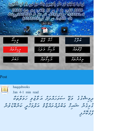
ހޯމް ޕޭޖް
ވީޑިއޯ
ބުލޮގް
ފޮތްތައް
އޯޑިއޯ މަދަހަ
މީޑިއާތައް
ޚަބަރު
ލިޔުންތައް
އޯޑިއޯތައް
Post
haqqubooks
Jan 4
1 min read
ދިމިޝްގުގެ މަޒޭ ސަރަހައްދަށް އަމާޒުވި ހަމަލާތަކާ
ގުޅިގެން ޝައިޚް ޢަބްދުއްރައްޒާޤު އަލްމަހްދީ ކަންބޮޑުވުން
ފާޅުކޮށްފި