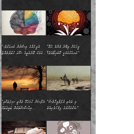
ހަށިގަނޑެއް އެގޮތްމިގޮތްވާހެން
އަދި އެކުދިންނަށް ހެޔޮކޮށް
ހުތުރުނުކުރާހުއްޓެވެ...
އެއްގޮތްވެއެވެ. ނުވަތަ އެމީހުން
މަގުފުރެދިފައިވާ ބަޔަކުގެ ކިބައިގައިވާ
🌱 ޖަޢުފަރު ބްނު މުޙައްމަދު
އެމީހުންގެ މަގުފުރެދުމާއި
ފުށޫއަރާ އިދިކީލަވާނެއެވެ. އަދި
ހިތައިފިނަމަ ފަހެ އެމީހަކަށްވަނީ
މޮޅެތި ރިވެތި ކަންކަމަށް ބަލާ
ބުއްދިއާއި ވިސްނުންތެރިކަން
ރޯދަ ހިފާއިރު މީނާވެސް
(148ހ) ކިޔާދެއްވިއެވެ:
އެމޮޅެތި ކަންކަމާ ގުޅުމެއް
ވިސްނުން ދިގު ނުކުރުންވެއެވެ.
ބުއްދިވެރިޔާގެ ބަސްތައް އެއީ
ސުވަރުގެއެވެ." 📖 ސުނަނު
އިތުރުކޮށްދޭނެ ކަމަކީ: އޭނާފަދަ
އެމީހުންނާއެކު ރޯދަހިފައެވެ.
”އަހަރެންގެ ބައްޕަގެ ޙިމާރެއް
ނުވެއެވެ. އެހެނީ ނަފްސަކީ
ކިތަންމެ މަދު
އަބީ ދާވޫދު 📖 ފަހެ ތިބާގެ
(އެހެން ބުއްދިވެރިންނާ)
އެމީހުން
ގެއްލުނެވެ. ދެން ބައްޕަ
ވަޒަންހަމަވާ އެއްޗެއް ނޫނެވެ.
ބަސްތަކެއްވިޔަސް އޭގެ ޤަދަރު
އަންހެން ދަރިން
ގާތްވުމާއި، އެއާ އިދިކޮޅު އިދ
ވިދާޅުވިއެވެ: ”ﷲ ތަޢާލާ
ނަފްސު ކަންކަން
ބޮޑުވެގެންވެއެވެ. އެއީ
ކައިވެނިކުރުވުމުގައި
އަހަރެންނަށް އޭތި އަނބުރާ
މަސްހުނިކޮށްލައެވެ. އެގޮތުން
ފާފަވެރިޔާގެ ކުރިމަތިލުން
ފަރުވާކުޑަކޮށް، ޢާއިލާއެއް
”މީހަކަށް ލިބޭނެ އެންމެ ހެޔޮ
”އެމީހެއްގެ ވިސްނުން ރަނގަޅުވެ،
ރައްދުކުރައްވައިފިނަމަ ފަހެ
މީހަކު ބުރު ސޫރަ ރީތި
ކިތަންމެ ކުޑަކަމެއްވިޔަސް
ބިނާކޮށް ކައިވެންޏެއް
ރަނގަޅުކަމަކީ ކޮބައިތޯއެވެ؟“
އެކަމަކު މޫނުމަތީގެ ސޫރަ ހުތުރުވެއްޖެ
އެކަލާނގެ ރުއްސަވާނޭ
ފުރިހަމަ، މުދާތައް
މީހާ,
އޭގެ މުޞީބާތް ބޮޑުވެގެންވާ
ޤާއިމުކުރުން ދޫކޮށްފައި
🪨 އިބްނުލް މުބާރަކު
☘️ އިބްނު ޙިއްބާނު
ޙަމްދުގެ ބަސްތަކަކުން
ތަނަވަސްވެ، އެކަމަކު އެއާއެކު
ގޮތަށެވެ. އަދި ބުއްދިވެރިކަމުގެ
ކިޔެވުމާއި އެހެން
(181ހ) އަށް ދެންނެވުނެވެ:
(354ހ) ވިދާޅުވިއެވެ:
އަހަރެން އެކަލާނގެއަށް
ޢަޤީދާއާއި ފިކުރު ފުރެދިގެންވާ
ތެރޭގައި: އެއްވެސް ކަ
މަޤްޞަދުތަކުގައި އެކުދިން
”މީހަކަށް ލިބޭނެ އެންމެ ހެޔޮ
”އެމީހެއްގެ ވިސްނުން
ޙަމްދުކުރާހުށީމެވެ.“ ދެން މާ
މީހަކަށް ވެދާނެއެވެ. ދެން
މަޝްޣޫލުކުރުވުމާމެދު ތިބާ
ރަނގަޅުކަމަކީ ކޮބައިތޯއެވެ؟“
ރަނގަޅުވެ، އެކަމަކު
ގިނައިރެއް ނުވެ އޭގެ
މިފަދަ މީހަކުގެ ރީތިކަމާއި
ނަމަނަމަ ސަމާލުވެ
ވިދާޅުވިއެވެ: ”އޭނާގެ
މޫނުމަތީގެ ސޫރަ ހުތުރުވެއްޖެ
އަސްދާނުގޮނޑިއާއި ލަގަނާއި
އޭނާގެ މޮޅެތި ތަކެއްޗަށްޓަކައި
ކިބައިގައިވާ ފުރާ ފުރިހަމަ
މީހާ, ފަހެ އޭނާގެ ނަފްސުގެ
އެކީގައި އޭތި ގެނެވުނެވެ.
ބެލުމަކީ: އޭނާގެ ޢަޤީދާއާއި
"މި ތަކެތި އުފުލާމީހާވެސް
”ނަފްސަށް ހުށަހެޅޭ ވަޤުތީ ޞިފަތަކާއި
ބުއްދިއެވެ.“ ދެންނެވުނެވެ:
(ބުއްދިއާއި ވިސްނުމުގެ)
ދެން އެކަލޭގެފާނު އެއަށް
ޤަބޫލުކުރާ ގޮތްތަކާއި
ބަކުރަށްވުރެ ފިޤުހުވެރިއެވެ."
އިޙްސާސްތަކުން ޠަބީޢަތަށް
”އެގޮތަށް ލިބިގެންނުވިނަމަ
ހެޔޮކަމުން އޭނާގެ މޫނުގެ
ސަވާރުވިއެވެ. އަދި އޭގެ
ފިކުރުވެސް ނަފްސަށް
އަސަރުކުރުން:
🔅 ބަކްރު ބްނު ޢަބްދި ﷲ
ނަފްސަށް ހުށަހެޅިގެން އަންނަ
ދެން ކޮން އެއްޗެއްތޯއެވެ؟“
ހުތުރުކަން ހަނދާން
މައްޗަށް ސީދާވިހިނދު، ހެދުން
ރަނގަޅުކޮށް ޖަރީކޮށްދޭ
އަލްމުޒަނީ (108ހ)
އެކި ވައްތަރުގެ
ވިދާޅުވިއެވެ: ”ރިވެތި ރަނގަޅު
ނައްތާލައެވެ. އަނެއްކޮޅުން
ބޮނޑިކޮށްލައްވާފައި، އުޑާއި
ކަމެކެވެ. އެއީ (ޙަޤީޤަތުގައި)
ކިޔާދެއްވިއެވެ: ”އަހަރެން
އިޙްސާސްތަކުގެ ބާރުމިން ހުރި