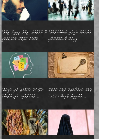
އެކަމަށް ވެއްޓިފައި
ދެން އޭގެ ޠަބީޢީ
ދިޔައެވެ.
ޢުމަރު ވިދާޅުވިއެވެ:
އިންސާނާއަކީ ވަރަޢަވެރި
ވިސްނުމާ އެއްގޮތްވެ
”އެއްފަހަރަކު އުޅުނު
ވެދާނެއެވެ: 1- އާމްދަނީ
މިންގަނޑަށްވުރެ އެޞިފަތައް
”އާނއެކެވެ. އަހަރެން
މީހެއްކަމުގައި މީހުންނަށް
އަންޑަރސްޓޭންޑު
ރަސްކަލަކު، ﷲ އަށް
ހޯދަން މަސައްކަތްކުރުމާއި
ބޭރުވެއްޖެނަމަ, އެހިސާބުން
ދެފަހަރަކު ޙާޒިރުވީމެވެ. ދެން
ދައްކަންވެގެން، އަދި އޭނާއަކީ
ނުވެވޭނެއެވެ. ދެންފަހެ
އީމާންވެއްޖެ މީހުންގެ ތެރެއިން
ވަޒީފާ އަދާކުރުމުގެ ދަރަޖަ
ބުއްދިއަށް އަސަރުކުރެއެވެ.
އެއަށ
ﷲ ދެކެ ބިރުގަންނަ
އަންހެނާއަށް ބަލާއިރު ތިޔަ
މީހަކު އަތުޖެހިއްޖެނަމަ
ބޮޑުކޮށް މަތިކުރުމެވެ.
ޠަބީޢީ އާދައިގެ މިން ތެރޭގައި
”އަންހެނާއާ އެކީގައި މަސައްކަތްކުރާ
”އޭ އުޚްތާއެވެ! ތިބާގެ ފިރިމީހާ ތިބާގެ
ދެމީހުންގެ ގުޅުމަކީ އެކަކު
އެމީހަކު ޞަލީބަށް އެރުވުމަށް
ޚާއްޞަކޮށް ޑޮކްޓަރީކަމާއި
އެޞިފަތައް ހުރިނަމަ,
ފިރިހެން ވޯރކްމޭޓުންނާއި
މައްޗަށް ހޭދަކޮށް ޚަރަދުކުރުމަކީ
އަނެކަކުގެ ވިސްނުން ފަހުމްވެ
އަމުރުކުރަމުން ދިޔައެވެ. ދެން
އިންޖިނޭރުކަންފަދަ
އެޞިފަތަކަށް އަސަރުކުރުވާ،
ކްލާސްމޭޓުންނަކީ މަރެވެ.
ޢައިބެއް ނޫނެވެ.
ޅިޔަނުންނާއިމެދު ޙަދީޘްގައި
ހަމަ އެގޮތަށް ތިބާގެ
ދޭހަވުމަށްވުރެ މާ މަތީ
ﷲ އަށް އީމާންވާ މީހުންގެ
ވަޒީފާތަކެވެ. އެހެނީ ވަޒީފާ
އޭގެ މައްޗަށް ޙުކުމްކުރާ
އައިސްފައިވަނީ އެއީ މަރު
ބައްޕައާއި، ތިބާގެ ފިރިހެން
ގުޅުމެކެވެ. އެއީ އެކަކު
ތެރެއިން މީހަކު ގެނެވި
އަދާކުރުމުގެ ދަރަޖަ ބޮޑުކޮށް
އެއްޗަކީ ބުއްދިކަމުގައިވެއެވެ.
ކަމުގައިއެވެ. އައުލަވީ
ދަރިފުޅުވެސް ތިބާއަށް
އަނެކަކު ފުރިހަމަކޮށްދޭ
ޞަލީބަށް އެރުވުމަށް
މަތިކުރާ ޒުވާން އަންހެނާ
އެއީ ބުއްދީގައި ޢިލްމާއި،
ޤިޔާސުން އެޙަދީޘްގައި:
ޚަރަދުކޮށްދިނުން ޢައިބަކަށް
ގުޅުމެކެވެ. އެހެންކަމުން،
އަމުރުކުރިހިނދު އޭނާއަށް
ތަޖ
އަންހެނާ ވަޒީފާ އަދާކުރާ
ނުވެއެވެ. އެހުރިހާ
ތިބާގެ ވިސްނުމާއި ޚިޔާލާ
ބުނެވުނެވެ: "ވަޞިއްޔަތެއް
ތަނުގައި އުޅޭ، ފިރިހެނުން
އެންމެންވެސް މުދަލާއި ފައިސާ
އެއްގޮތްވެ ވިސްނޭ އަންހެނަކު
އޮތިއްޔާ ކުރާށެވެ." ދެން އޭނާ
ޖަމަލު ހަނގުރާމައިގެ ދުވަހު އުންމުލް
”ނަފްސުގެ ހަރުލާފައި ހުރި ޠަބީޢަތް
ހިމެނެއެވެ. އެއީ އެމީހުންގެ
އެއްކުރާ މަޤްޞަދެއްކަމުގައި
ހޯދަން ތިބާއަށް ޙާޖަތެއް
ބުނެފިއެވެ: "އަހަރެން
މުއުމިނީން ޢާއިޝާ (57ހ)
ދެނެގަތުމާއި، އަދި ނަފްސުގެ
ވޯރކްމޭޓު އަންހެނާގެ ގާތަށް
ބަލަނީ ތިބާއެވެ. އެގޮތުން
ނުވެއެވެ. ތިބާ ޙާޖަތް
ވަޞިއްޔަތް ކުރާނީ
ނިކުމެވަޑައިގަންނަވަން
އެދުންވެރިކަން ބުއްދިން ވަޒަންކުރުމަށް
”އަންހެނުން ޖިހާދުކުރަން
ނަފްސުގެ ޠަބީޢަތުގެ ހުރި
ވަދެއުޅުން ގިނަވެގެންވާ
ބައްޕަގެ ގާތުގައި: "ތިހާވަރަށް
ޤަޞްދުކުރެއްވިހިނދު އުންމުލް
އެއިން ކުރާ އަސަރު:
ޖެހިގެންވަނީ ތިބާގެ
ކޮންކަމަކަށްހެއްޔެވެ. އަހަރެން
ޖެހޭނެކަމަށްވާނަމަ ﷲ ގެ
ޞިފަތަކަކީ ކޮބައިކަން
ފިރިހެނުންނެވެ. ފަހެ އެމީހުންނީ
ބުރަކޮށް މަސައްކަތްކޮށް
މުއުމިނީން އުންމު ސަލަމާ (61ހ)
ވިސްނުމާއި ޚިޔާލާއެކު ތިބާ
ދުނިޔެއަށް ވެއްދުނީ އަހަރެންގެ
ރަސޫލާ صلى الله عليه
ނޭނގެނީސް، ނަފްސު
އެކަމަނާއަށް ލިޔުއްވިކަމަށް
ޅިޔަނުންނަށްވުރެ އެތައް
ދާއޮހޮރުވަނީ ކީއްވެހޭ"
ބަލައިގަންނަ އަންހެނަކު
ލަފައެއް ނެތިއެވެ. އެތަނުގ
وسلم ކަމަނާއަށް އެކަމަށް
ޝަހުވަތްތައް ނަގައިގަންނަ
ރިވާކުރެވެއެވެ:
ގޮތަކުން ނުރައްކާ ބޮޑު
އަހައިފިނަމަ އޭނާ ބުނާނީ
ހޯދުމެވެ. އެހެނ
ޢަހްދު ހިއްޕެވީހެވެ. ކަމަނާ
ގޮތް ވަޒަންކުރަން ބުއްދިއަށް
ބައެކެވެ. އެގޮތުން މަސައްކަތު
ތިމަންނާގެ ދަރިން