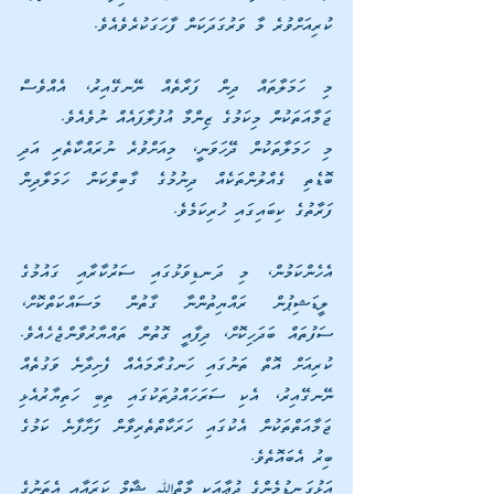
ކުރިއަށްވުރެ މާ ވަރުގަދަކަން ފާހަގަކުރެވެއެވެ.
މި ހަމަލާތައް ދިން ފަރާތެއް ނޭނގޭއިރު، އެއްވެސް 
ޖަމާއަތަކުން މިކަމުގެ ޒިންމާ އުފުލާފައެއް ނުވެއެވެ.
މި ހަމަލާތަކުން ދޭހަވަނީ، މިއަށްވުރެ ނުރައްކާތެރި އަދި 
ބޮޑެތި ގެއްލުންތަކެއް ދިނުމުގެ ގާބިލްކަން ހަމަލާދިން 
ފަރާތުގެ ކިބައިގައި ހުރިކަމެވެ.
އެހެންކަމުން، މި ދަނޑިވަޅުގައި ސަރުކާރާއި ގައުމުގެ 
ލީޑަޝިޕުން ރައްޔިތުންނާ ގާތުން މަސައްކަތްކޮށް، 
ސަފުތައް ބަދަހިކޮށް، ދިފާއީ ގޮތުން ތައްޔާރުވާންޖެހެއެވެ. 
ކުރިއަށް އޮތް ތަނުގައި ހަނގުރާމައެއް ފެށިދާނެ ވަގުތެއް 
ނޭނގޭއިރު، އެކި ސަރަހައްދުތަކުގައި ތިބި ހަތިޔާރުއެޅި 
ޖަމާއަތްތަކުން އެކުގައި ހަރަކާތްތެރިވާން ފަށާފާނެ ކަމުގެ 
ބިރު އެބައޮތެވެ.
އަޅުގަނޑުމެންގެ ދުޢާއަކީ މާތްﷲ ޝާމް ކަރައާއި އެތަނުގެ 