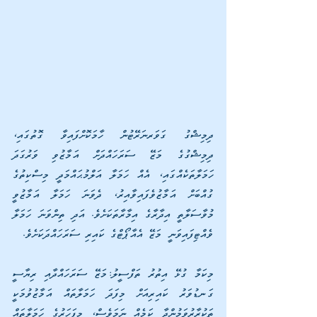
ދިމިޝްގު ގަވަރނަރޭޓުން ހާމަކޮށްފައިވާ ގޮތުގައި، 
ދިމިޝްގުގެ މަޒޭ ސަރަހައްދަށް އަމާޒުވި ވަރުގަދަ 
ހަމަލާތަކެއްގައި، އެއް ހަމަލާ އަލްމުޙައްމަދީ މިސްކިތުގެ 
ގުއްބަށް އަމާޒުވެފައިވާއިރު، ދެވަނަ ހަމަލާ އަމާޒުވީ 
މުވާސަލާތީ އިދާރާގެ އިމާރާތަކަށެވެ. އަދި ތިންވަނަ ހަމަލާ 
ވެއްޓިފައިވަނީ މަޒޭ އެއާޕޯޓްގެ ކައިރި ސަރަހައްދަކަށެވެ.
މިކަމާ ގުޅޭ އިތުރު ތަފްސީލު:މަޒޭ ސަރަހައްދާއި ރިޔާސީ 
ގަނޑުވަރު ކައިރިއަށް މިފަދަ ހަމަލާތައް އަމާޒުވުމަކީ 
ތަކުރާރުވަމުންދާ ކަމެއް ނަމަވެސް، މިފަހަރުގެ ހަމަލާތައް 