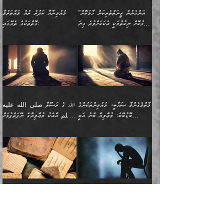
(ރަނގަޅު ސީދާ ގޮތުން)
ކުޅަދާނަނުވެއެވެ.
މާހައުލުގައި އުޅޭ ފިރިހެނުން،
އުފާކޮށްދިނުމަށެވެ. ފިރިމިހާގެ
”އަންހެނުން ޒީނަތްތެރިކަން ހާމަކޮށް
މުއުމިނާއާ ކަދުރު ރުއް ވައްތަރުވާ
ފޭވެއްޖެއެވެ! ފޭވެއްޖެއެވެ!
ނަފްސުތަކުގައިވާ ކޮންމެ
ޅިޔަނުންނާ އެކި ގޮތްގޮތުން
ގާތުން އެހެން އަހައިފިނަމަ
ފާޅުކޮށް ނިކުތުމަކީ އެކަކަށްވުރެ ގިނަ
ގޮތްތަކުގެ ތެރޭގައި:
ރަށްތަކަށް ދަތުރުފަތުރުކޮށް،
ޠަބީޢަތަކުންވެސް، އެތައް
އެއްގޮތްވެ، އަދި އެހެން
ބުނާނީ ތިމަންނާގެ
މީހުން އޭގައި ހިއްސާވާ ފާފައެކެވެ.
ތިބާގެ އަންހެން ދަރިފުޅު
🌴 ﷲ ތަޢާލާ
ކުރިއަށް ނިކުމެއުޅުން
ބައިވަރު ޝަހުވަތްތައް
ގޮތްތަކުން ނުރައްކާ
އަނބިމީހާއާއި ޢާއިލާގެ
ޢައުރަނިވާނުކޮށް، ނުވަތަ
ވަޙީކުރެއްވިއެވެ: ( أَلَمۡ
އެކަލޭގެފާނު ކަމަނާއަށް
އެނަފްސު ބަލައިގަންނަ ގޮތަށް
އިތުރުވެއެވެ. އެ ދެމީހުންގެ
ބޭނުންތައް ފުއްދާ
ޒީނަތް ހާމަކޮށްގެން
تَرَ كَیۡفَ ضَرَبَ
ނަހީކުރެއްވިކަމެއް
އަސަރުކުރެއެވެ. އެގޮތުން
މެދުގައި އެއ
ޚަރަދުކުރުމަށެވެ. އަދި ފިރިހެން
ނިކުންނަހިނދު އޭގެ
ٱللَّهُ مَثَلࣰا كَلِمَةࣰ
ނޭނގޭހެއްޔެވެ!؟ ފަހެ ދީނުގެ
ނަފްސަކީ މަތިވެ
ދަރިފުޅު
ހިއްސާއެއް ތިބާއަށްވެއެވެ.
طَیِّبَةࣰ كَشَجَرَةࣲ
ތަނބު އަރިއަޅައިފިނަމަ
ބޮޑުވެގަންނަން ބޭނުންވާ
އަދި ފިތުނަވެރިވާ ކޮންމެ
طَیِّبَةٍ أَصۡلُهَا ثَابِتࣱ
އަންހެނުން މެދުވެރިކޮށް އެ
ނަފްސެއްނަމަ؛
މާތްވެގެންވާ ޞަޙާބީ، މުއުމިންތަކުންގެ
ﷲ ގެ ރަސޫލާ صلى الله عليه
ޒުވާނެއް، އަދި އެއަންހެނާއާ
وَفَرۡعُهَا فِی
ޘާބިތެއް ނުކުރެވޭނެއެވެ! އަދި
މީސްތަކުންގެ މަދަޙަ ތަޢުރީފު
ބޮޑުބޭބެ: މުޢާވިޔާ ބްނު އަބީ
وسلم އާއެކު މުޢާވިޔާގެ ނޭފަތްޕުޅަށް
ދިމާލަށް ބެލުން އަމާޒުކުރާ
ٱلسَّمَاۤءِ ) (إبراهيم
އޭގައި ބާގަނޑެއް ހެދިއްޖެނަމަ
ބަލައިގަތުން މަދުކުރަން
ސުފްޔާނު (60ހ):
ވަތް ހިރަފުސް ވެލިކޮޅެއްވެސް ޢުމަރު
ﷲ ގެ ރަސޫލާ صلى الله
💧އިބްނުލް މުބާރަކު
ކޮންމެ ޒުވާނެއްގެ ފާފަ، އެ
: ٢٤) "اللّه ހެޔޮ ރަނގަޅު
ބްނު ޢަބްދުލް ޢަޒީޒަށްވުރެ ހެޔޮވެ
އަންހެނުންނަކަށް އެ ފޫބައްދާ
ޖެހެއެވެ. އެއީ އެ ޠަބީޢަތާއެކު
عليه وسلم ގެ
(181ހ) އާ
ހިއްސާގައި ހިމެނެއެވެ. އެހެނީ
ކަލިމައެއްގެ މިސާލު، ހެޔޮ
މާތްވެގެންވެއެވެ!“
އިޞްލާޙެއް ނުކުރެވޭނެއެވެ!
މަދަޙަޘަނާ ލިބުމުން؛
ޞަޙާބީންނާމެދު
އެސުވާލުކުރެވުމުން
އެއީ ތިބާގެ އަންހެން
ރަނގަޅު ގަހެއް ފަދައިން
އަންހެނުންގެ ޖިހާދަ
ހެއްލުންތެރިކަމާއި، ބޮޑާކަމާއި،
އަހުލުއްސުންނާގެ ޢަޤީދާއާ
ވިދާޅުވިއެވެ: ”ﷲ ގެ ރަސޫލާ
ދަރިފުޅެވެ. އަދި އެދަރިފުޅު
ޖައްސަވަނީ ކޮންފަދައަކުންކަން
ނަފްސުގެ ޢައިބުތައް ހަނދާނ
ޚިލާފުވުމުގެ ކޮޅުމަތި، އަދި
صلى الله عليه وسلم
ނިވާކޮށް ފަރުދާކުރަން
ތިބާއަށް ނުފެނޭހެއްޔެވެ؟
އެތެރޭގައި ފޮރުވައިގެން އޮތް
އާއެކު މުޢާވިޔާގެ ނޭފަތްޕުޅަށް
ތިބާއަށްވަނީ
އެގަހުގެ މައިގަނޑާއި ބުޑު
އަހަރެން ދެރަވެ ހިތާމަކުރެވޭ ކަމެއް
މީސްތަކުން ޢިލްމުގައިވަނީ އެކި
ނުބައި ފާސިދު ޢަޤީދާ ފާޅުވަނީ
ވަތް ހިރަފުސް ވެލިކޮޅެއްވެސް
އަމުރުވެވިގެންނެވެ. ތިބާ
ރަނގަޅަށް ބިމުގައި ހަރުލާ
އެބަ ދިމާވެއެވެ.
ދަރަޖައާއި ފަންތީގައިއެވެ.
މާތްވެގެންވާ ޞަޙާބީ މުޢާވިޔާ
ޢުމަރު ބްނު ޢަބްދުލް
އެހެން ކަންތައް ނުކޮށްފިނަމަ
ސާބިތުވެފައިވެއެވެ. އަދި