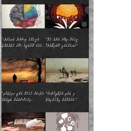
🌱 ޖަޢުފަރު ބްނު މުޙައްމަދު
އެމީހުންގެ މަގުފުރެދުމާއި
ފުށޫއަރާ އިދިކީލަވާނެއެވެ. އަދި
ހިތައިފިނަމަ ފަހެ އެމީހަކަށްވަނީ
މޮޅެތި ރިވެތި ކަންކަމަށް ބަލާ
ބުއްދިއާއި ވިސްނުންތެރިކަން
ރޯދަ ހިފާއިރު މީނާވެސް
(148ހ) ކިޔާދެއްވިއެވެ:
އެމޮޅެތި ކަންކަމާ ގުޅުމެއް
ވިސްނުން ދިގު ނުކުރުންވެއެވެ.
ބުއްދިވެރިޔާގެ ބަސްތައް އެއީ
ސުވަރުގެއެވެ." 📖 ސުނަނު
އިތުރުކޮށްދޭނެ ކަމަކީ: އޭނާފަދަ
އެމީހުންނާއެކު ރޯދަހިފައެވެ.
”އަހަރެންގެ ބައްޕަގެ ޙިމާރެއް
ނުވެއެވެ. އެހެނީ ނަފްސަކީ
ކިތަންމެ މަދު
އަބީ ދާވޫދު 📖 ފަހެ ތިބާގެ
(އެހެން ބުއްދިވެރިންނާ)
އެމީހުން
ގެއްލުނެވެ. ދެން ބައްޕަ
ވަޒަންހަމަވާ އެއްޗެއް ނޫނެވެ.
ބަސްތަކެއްވިޔަސް އޭގެ ޤަދަރު
އަންހެން ދަރިން
ގާތްވުމާއި، އެއާ އިދިކޮޅު އިދ
ވިދާޅުވިއެވެ: ”ﷲ ތަޢާލާ
ނަފްސު ކަންކަން
ބޮޑުވެގެންވެއެވެ. އެއީ
ކައިވެނިކުރުވުމުގައި
އަހަރެންނަށް އޭތި އަނބުރާ
މަސްހުނިކޮށްލައެވެ. އެގޮތުން
ފާފަވެރިޔާގެ ކުރިމަތިލުން
ފަރުވާކުޑަކޮށް، ޢާއިލާއެއް
”މީހަކަށް ލިބޭނެ އެންމެ ހެޔޮ
”އެމީހެއްގެ ވިސްނުން ރަނގަޅުވެ،
ރައްދުކުރައްވައިފިނަމަ ފަހެ
މީހަކު ބުރު ސޫރަ ރީތި
ކިތަންމެ ކުޑަކަމެއްވިޔަސް
ބިނާކޮށް ކައިވެންޏެއް
ރަނގަޅުކަމަކީ ކޮބައިތޯއެވެ؟“
އެކަމަކު މޫނުމަތީގެ ސޫރަ ހުތުރުވެއްޖެ
އެކަލާނގެ ރުއްސަވާނޭ
ފުރިހަމަ، މުދާތައް
މީހާ,
އޭގެ މުޞީބާތް ބޮޑުވެގެންވާ
ޤާއިމުކުރުން ދޫކޮށްފައި
🪨 އިބްނުލް މުބާރަކު
☘️ އިބްނު ޙިއްބާނު
ޙަމްދުގެ ބަސްތަކަކުން
ތަނަވަސްވެ، އެކަމަކު އެއާއެކު
ގޮތަށެވެ. އަދި ބުއްދިވެރިކަމުގެ
ކިޔެވުމާއި އެހެން
(181ހ) އަށް ދެންނެވުނެވެ:
(354ހ) ވިދާޅުވިއެވެ:
އަހަރެން އެކަލާނގެއަށް
ޢަޤީދާއާއި ފިކުރު ފުރެދިގެންވާ
ތެރޭގައި: އެއްވެސް ކަ
މަޤްޞަދުތަކުގައި އެކުދިން
”މީހަކަށް ލިބޭނެ އެންމެ ހެޔޮ
”އެމީހެއްގެ ވިސްނުން
ޙަމްދުކުރާހުށީމެވެ.“ ދެން މާ
މީހަކަށް ވެދާނެއެވެ. ދެން
މަޝްޣޫލުކުރުވުމާމެދު ތިބާ
ރަނގަޅުކަމަކީ ކޮބައިތޯއެވެ؟“
ރަނގަޅުވެ، އެކަމަކު
ގިނައިރެއް ނުވެ އޭގެ
މިފަދަ މީހަކުގެ ރީތިކަމާއި
ނަމަނަމަ ސަމާލުވެ
ވިދާޅުވިއެވެ: ”އޭނާގެ
މޫނުމަތީގެ ސޫރަ ހުތުރުވެއްޖެ
އަސްދާނުގޮނޑިއާއި ލަގަނާއި
އޭނާގެ މޮޅެތި ތަކެއްޗަށްޓަކައި
ކިބައިގައިވާ ފުރާ ފުރިހަމަ
މީހާ, ފަހެ އޭނާގެ ނަފްސުގެ
އެކީގައި އޭތި ގެނެވުނެވެ.
ބެލުމަކީ: އޭނާގެ ޢަޤީދާއާއި
"މި ތަކެތި އުފުލާމީހާވެސް
”ނަފްސަށް ހުށަހެޅޭ ވަޤުތީ ޞިފަތަކާއި
ބުއްދިއެވެ.“ ދެންނެވުނެވެ:
(ބުއްދިއާއި ވިސްނުމުގެ)
ދެން އެކަލޭގެފާނު އެއަށް
ޤަބޫލުކުރާ ގޮތްތަކާއި
ބަކުރަށްވުރެ ފިޤުހުވެރިއެވެ."
އިޙްސާސްތަކުން ޠަބީޢަތަށް
”އެގޮތަށް ލިބިގެންނުވިނަމަ
ހެޔޮކަމުން އޭނާގެ މޫނުގެ
ސަވާރުވިއެވެ. އަދި އޭގެ
ފިކުރުވެސް ނަފްސަށް
އަސަރުކުރުން:
🔅 ބަކްރު ބްނު ޢަބްދި ﷲ
ނަފްސަށް ހުށަހެޅިގެން އަންނަ
ދެން ކޮން އެއްޗެއްތޯއެވެ؟“
ހުތުރުކަން ހަނދާން
މައްޗަށް ސީދާވިހިނދު، ހެދުން
ރަނގަޅުކޮށް ޖަރީކޮށްދޭ
އަލްމުޒަނީ (108ހ)
އެކި ވައްތަރުގެ
ވިދާޅުވިއެވެ: ”ރިވެތި ރަނގަޅު
ނައްތާލައެވެ. އަނެއްކޮޅުން
ބޮނޑިކޮށްލައްވާފައި، އުޑާއި
ކަމެކެވެ. އެއީ (ޙަޤީޤަތުގައި)
ކިޔާދެއްވިއެވެ: ”އަހަރެން
އިޙްސާސްތަކުގެ ބާރުމިން ހުރި
އަދަބެކެވެ.“ ދެންނެވުނެވެ:
އެމީހަކުގެ މޫނުމަތި ރީތިވެ،
ދިމާލަށް އިސްތަށިފުޅު
އެ ދެކަންތަކުގެ ދ
އެއްފަހަރަކު ގެއިން
މިންވަރަކުން އިންސާނާގެ