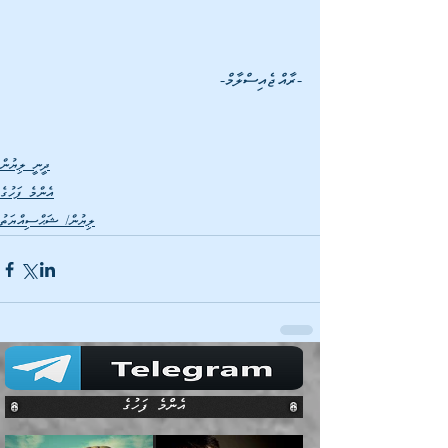
-ރާއްޖެއިސްލާމް- 
ދީނީ ލިޔުން
އެންމެ ފަހުގެ
ލިޔުން/ ޝަޙްސިއްޔަތު
އެންމެ ފަހުގެ