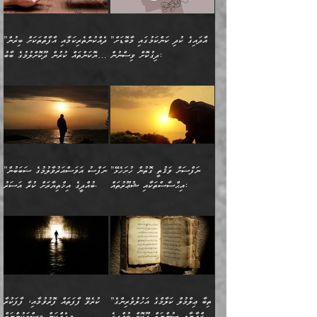
”އެކަން ނެތްނަމަ ދެން
އެކަމަކު ވިސްނުން ކޮށި
ނިކުމެގެންދަނިކޮށް އެއްޗެހި
ޠަބީޢަތަށް އަސަރުކުރެއެވެ...
ކޮންކަމެއްތޯއެވެ؟“
ވެއްޖެނަމަ, އޭނާގެ ނަފްސުގެ
އުފުލުމުގެ މަސައްކަތްކުރާ
ދެން އެއަށްފަހު އެ ޠަބީޢަތުން
ވިދާޅުވިއެވެ: ”އޭނާ
އުނިކަމާހުރެ މޫނުމަތީގެ ހުރި
”އާދައިގެ ކުދި ކަންކަމުގައި މާބޮޑަށް
”ދެއްކުންތެރިކަމާއި އާފާތްތަކަށް ބިރުން
މީހަކާ ދިމާވިއެވެ. އޭނާގެ
ބުއްދިއަށް އަސަރުކުރެއެވެ...
މަޝްވަރާއަށް އަހާނޭ ރަނގަޅު
ރީތިކަން ދާހުއްޓެވެ.
ދިގުކޮށް ވިސްނުން:
ހެޔޮކަންތައް ކުރުން ދޫކޮށްލުމުގެ ބާބު
ސާމާނު އޭރު
މިއަސަރުކުރުމުގެ އަޞްލުގެ
ޞާލިޙު އަޚެކެވެ.“
އެހެންކަމުން ވިސްނުންތެރި
ބަޔާންކުރުން:
އެކަމެއްގައި އެހާ ދިގުކޮށް
🌴 އިބްނުލް ޖައުޒީ
އުފުލަމުންދިޔައެވެ. އޭރު އޭނާ
ފެށުން އައި ގޮތަކީ:
ދެންނެވުނެވެ: ”އެގޮތަށް
މީހާގެ އަތުގައި އެއްޗެއް
ވިސްނުން ޙައްޤުނުވާ
(597ހ) ވިދާޅުވިއެވެ:
ކިޔަމުންދިޔައެވެ: «الْحَمْدُ
ޞައްޙަކޮށްވާ ޠަބީޢަތެއް
ނެތްނަމަ ދެން
ނެތަސް ކަންބޮޑުވެ
ކަންކަމުގައި މާބޮޑަށް
”ދެއްކުންތެރިކަމާއި
لِله، أسْتَغْفِرُ الله»
ބަދަލުކޮށްލާ ގޮތަށް އައި
ކޮންކަމެއްތޯއެވެ؟“
ހިތާމަކުރުމެއް ނެތެވެ. އެހެނީ
ވިސްނުމަކީ ބައްޔެކެވެ.
އާފާތްތަކަށް ބިރުން
އެވެ. އެއަށްވުރެ އިތުރަށް
ލޯބިވާކަހަލަ އިޙްސާސެކެވެ.
ވިދާޅުވިއެވެ: ”ދިގުކޮށް
ބުއްދިވެރިޔާއަށް ތަނ
ފަހަރެއްގައި މިހެންވަނީ
ހެޔޮކަންތައް ކުރުން
އެއްޗެއް ނުކިޔައެވެ. ދެން
ދެން އެ ޠަބީޢަތުން ބުއްދިއަށް
މުހިއްމު ކަންކަމާއި އަދި
ދޫކޮށްލުމުގެ ބާބު
އޭނާ ވަކިތަނަކަށް ދިޔައެވެ.
އަސަރުކުރީއެވެ. ޝަރީޢަތުގައި
”ނަފްސަށް ވަޤުތީ ގޮތުން ހުށަހެޅޭ
”ނަފްސު އަވަސްއަރުވާލުމުގެ ސަބަބުން
މުހިއްމު ނޫންކަންކަމާމެދުވެސް
ބަޔާންކުރުން: ދަންނާށެވެ!
ދެން އޭނާގެ ބުރަކަށީގައި ހުރި
ލޯބިވެވޭކަހަލަ އިޙްސާސްތައް
އިޙްސާސްތަކާއި ޝުޢޫރުތައް:
ބުއްދީގެ އިޚްތިޔާރަށް ކުރާ އަސަރު.
މާބޮޑަށް ސަމާލުވެގެން
މީސްތަކުންގެ ތެރޭގައި،
ސާމާނުތައް ބަހައްޓަންދެން
ގެނައުން މަނައެއް ނުކުރެއެވެ.
ނަފްސަށް ބައިވަރު ވަޤުތީ
ބައެއް ނަފްސުތަކުގެ
ހުށިޔާރުވެގެން އުޅޭ ބައެއް
ދެއްކުންތެރިއަކަށް ވެދާނޭކަމަށް
އަހަރެން ހުރީމެވެ. ދެން
މިސާލަކަށް ބެލުމުގެ
ޞިފަތަކާއި އިޙްސާސްތައް
ޠަބީޢަތުގައި
ނަފްސުތަކުގެ ސަބަބުން
ބިރުން ހެޔޮ ޢަމަލުކުރުން
ބުނެފީމެވެ: "މި ނޫން އެއްޗެއް
ލައްޒަތެވެ. އެކަމަކު
ލިބިގެންވެއެވެ. އެއީ
އަވަސްއަރުވާލުންވެއެވެ. ދެން
ބުއްދިއަށް ކުރާ
ދޫކޮށްލާ މީހުންވެއެވެ. އެއީ
ކިޔަން ތިބާއަށް ރަނގަޅަށް ނ
ޝަރީޢަތުން އެއ
ނަފްސުގައި ހިފެހެއްޓިގެންވާ
ކުޑަ ވަޤުތުކޮޅެއްގެ ތެރޭގައި
އަސަރުންކަމުގައި ވެދާނެއެވެ.
ގޯހެކެވެ. އަދި ޝައިޠާނާއަށް
ލާޒިމް ޠަބީޢަތުގެ ތެރޭގައިވާ
ބުއްދި ލައްވާ ނުރައްކާތެރި
އެފަދަ ކަންކަމާމެދު ވިސްނާ
ވެވޭ އެއްބަސްވުމެކެވެ.
ކަންކަމެއް ނޫނެވެ. ނަމަވެސް
ޤަރާރުތައް ނިންމާ،
ފިކުރުކުރުން މާބޮޑަށް
އެކަމަކު އޭގައި އަހަރުމެން
”ތިބާ ޢިލްމުލް ކަލާމްގެ އަހުލުވެރިންގެ
ކުރެވޭ ފާފަތައް ފޮރުވުމާއި، ފާފަކުރާ
އެއީ ހުށަހެޅި ލައިގަންނަ
އިޚްތިޔާރުކުރަން އެނަފްސު
ދިގުލައިފިނަމަ, ފުރިހަމަ ކުރުން
ތަފްޞީލުކޮށް ބުނަމެވެ.
(ޤުރްއާނާއި ސުންނަތް ދޫކޮށް ބުއްދީގެ
މީހެއްކަން މީސްތަކުންނަށް