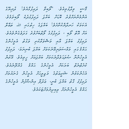
ޤާޟީ ވިދާޅުވިއެވެ. ”ލޯބިވާ ދަރިފުޅާއެވެ! ދުނިޔޭގެ 
އެންމެންނަށްވުރެ ބޮޑަށް ބައްޕަ ދަރިފުޅުދެކެ ލޯބިވަމެވެ. 
އެކަމަކު ހަނދާންކުރާށެވެ! ބައްޕަގެ ހިތުގައި ﷲ ތަޢާލާ 
އަށް އޮތް ލޯބި ، ދަރިފުޅުގެ ލޯތްބަށްވުރެ ގަދަވެގެންވެއެވެ. 
ދަރިފުޅު ބައްޕަ އާއި މަޝްވަރާކުރި ވަގުތު އެމީހުންގެ 
ޙައްޤުގައި މައްސަލަނިމޭނެކަމަށް ބައްޕަ ބުނިނަމަ، ދަރިފުޅު 
އެމީހުންނާ ޞުލަޙަވެދާނެކަމަށް ބައްޕައަށް ހީވިއެވެ. އޭރުން 
ކުށެތްނެތް ބަޔަކަށް އެމީހުންގެ ޙައްޤު ގެއްލޭނެއެވެ. 
އެހެންކަމުން ޝަރީޢަތުގެ މަޖިލީހަށް އެމީހުން ގެނައުމަށް 
ދަރިފުޅު ގާތު ބައްޕަ ބުނީ، ޢަދުލާ އިންޞާފުން އެމީހުންގެ 
ޙައްޤު އެމީހުންނަށް ލިބިދިނުމަށްޓަކައެވެ.