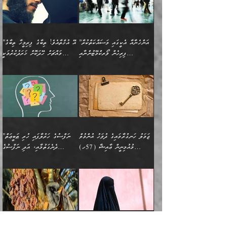
ވިސްނުމާ އެއްގޮތްވެ
”އެއްފަހަރަކު އުޅުނު
ވެދާނެއެވެ: 1- އާމްދަނީ
މިންގަނޑަށްވުރެ އެޞިފަތައް
”އާނއެކެވެ. އަހަރެން
މީހެއްކަމުގައި މީހުންނަށް
އަންޑަރސްޓޭންޑު
ރަސްކަލަކު، ﷲ އަށް
ހޯދަން މަސައްކަތްކުރުމާއި
ބޭރުވެއްޖެނަމަ, އެހިސާބުން
ދެފަހަރަކު ޙާޒިރުވީމެވެ. ދެން
ދައްކަންވެގެން، އަދި އޭނާއަކީ
ނުވެވޭނެއެވެ. ދެންފަހެ
އީމާންވެއްޖެ މީހުންގެ ތެރެއިން
ވަޒީފާ އަދާކުރުމުގެ ދަރަޖަ
ބުއްދިއަށް އަސަރުކުރެއެވެ.
އެއަށ
ﷲ ދެކެ ބިރުގަންނަ
އަންހެނާއަށް ބަލާއިރު ތިޔަ
މީހަކު އަތުޖެހިއްޖެނަމަ
ބޮޑުކޮށް މަތިކުރުމެވެ.
ޠަބީޢީ އާދައިގެ މިން ތެރޭގައި
”އަންހެނާއާ އެކީގައި މަސައްކަތްކުރާ
”އޭ އުޚްތާއެވެ! ތިބާގެ ފިރިމީހާ ތިބާގެ
ދެމީހުންގެ ގުޅުމަކީ އެކަކު
އެމީހަކު ޞަލީބަށް އެރުވުމަށް
ޚާއްޞަކޮށް ޑޮކްޓަރީކަމާއި
އެޞިފަތައް ހުރިނަމަ,
ފިރިހެން ވޯރކްމޭޓުންނާއި
މައްޗަށް ހޭދަކޮށް ޚަރަދުކުރުމަކީ
އަނެކަކުގެ ވިސްނުން ފަހުމްވެ
އަމުރުކުރަމުން ދިޔައެވެ. ދެން
އިންޖިނޭރުކަންފަދަ
އެޞިފަތަކަށް އަސަރުކުރުވާ،
ކްލާސްމޭޓުންނަކީ މަރެވެ.
ޢައިބެއް ނޫނެވެ.
ޅިޔަނުންނާއިމެދު ޙަދީޘްގައި
ހަމަ އެގޮތަށް ތިބާގެ
ދޭހަވުމަށްވުރެ މާ މަތީ
ﷲ އަށް އީމާންވާ މީހުންގެ
ވަޒީފާތަކެވެ. އެހެނީ ވަޒީފާ
އޭގެ މައްޗަށް ޙުކުމްކުރާ
އައިސްފައިވަނީ އެއީ މަރު
ބައްޕައާއި، ތިބާގެ ފިރިހެން
ގުޅުމެކެވެ. އެއީ އެކަކު
ތެރެއިން މީހަކު ގެނެވި
އަދާކުރުމުގެ ދަރަޖަ ބޮޑުކޮށް
އެއްޗަކީ ބުއްދިކަމުގައިވެއެވެ.
ކަމުގައިއެވެ. އައުލަވީ
ދަރިފުޅުވެސް ތިބާއަށް
އަނެކަކު ފުރިހަމަކޮށްދޭ
ޞަލީބަށް އެރުވުމަށް
މަތިކުރާ ޒުވާން އަންހެނާ
އެއީ ބުއްދީގައި ޢިލްމާއި،
ޤިޔާސުން އެޙަދީޘްގައި:
ޚަރަދުކޮށްދިނުން ޢައިބަކަށް
ގުޅުމެކެވެ. އެހެންކަމުން،
އަމުރުކުރިހިނދު އޭނާއަށް
ތަޖ
އަންހެނާ ވަޒީފާ އަދާކުރާ
ނުވެއެވެ. އެހުރިހާ
ތިބާގެ ވިސްނުމާއި ޚިޔާލާ
ބުނެވުނެވެ: "ވަޞިއްޔަތެއް
ތަނުގައި އުޅޭ، ފިރިހެނުން
އެންމެންވެސް މުދަލާއި ފައިސާ
އެއްގޮތްވެ ވިސްނޭ އަންހެނަކު
އޮތިއްޔާ ކުރާށެވެ." ދެން އޭނާ
ޖަމަލު ހަނގުރާމައިގެ ދުވަހު އުންމުލް
”ނަފްސުގެ ހަރުލާފައި ހުރި ޠަބީޢަތް
ހިމެނެއެވެ. އެއީ އެމީހުންގެ
އެއްކުރާ މަޤްޞަދެއްކަމުގައި
ހޯދަން ތިބާއަށް ޙާޖަތެއް
ބުނެފިއެވެ: "އަހަރެން
މުއުމިނީން ޢާއިޝާ (57ހ)
ދެނެގަތުމާއި، އަދި ނަފްސުގެ
ވޯރކްމޭޓު އަންހެނާގެ ގާތަށް
ބަލަނީ ތިބާއެވެ. އެގޮތުން
ނުވެއެވެ. ތިބާ ޙާޖަތް
ވަޞިއްޔަތް ކުރާނީ
ނިކުމެވަޑައިގަންނަވަން
އެދުންވެރިކަން ބުއްދިން ވަޒަންކުރުމަށް
”އަންހެނުން ޖިހާދުކުރަން
ނަފްސުގެ ޠަބީޢަތުގެ ހުރި
ވަދެއުޅުން ގިނަވެގެންވާ
ބައްޕަގެ ގާތުގައި: "ތިހާވަރަށް
ޤަޞްދުކުރެއްވިހިނދު އުންމުލް
އެއިން ކުރާ އަސަރު:
ޖެހިގެންވަނީ ތިބާގެ
ކޮންކަމަކަށްހެއްޔެވެ. އަހަރެން
ޖެހޭނެކަމަށްވާނަމަ ﷲ ގެ
ޞިފަތަކަކީ ކޮބައިކަން
ފިރިހެނުންނެވެ. ފަހެ އެމީހުންނީ
ބުރަކޮށް މަސައްކަތްކޮށް
މުއުމިނީން އުންމު ސަލަމާ (61ހ)
ވިސްނުމާއި ޚިޔާލާއެކު ތިބާ
ދުނިޔެއަށް ވެއްދުނީ އަހަރެންގެ
ރަސޫލާ صلى الله عليه
ނޭނގެނީސް، ނަފްސު
އެކަމަނާއަށް ލިޔުއްވިކަމަށް
ޅިޔަނުންނަށްވުރެ އެތައް
ދާއޮހޮރުވަނީ ކީއްވެހޭ"
ބަލައިގަންނަ އަންހެނަކު
ލަފައެއް ނެތިއެވެ. އެތަނުގ
وسلم ކަމަނާއަށް އެކަމަށް
ޝަހުވަތްތައް ނަގައިގަންނަ
ރިވާކުރެވެއެވެ:
ގޮތަކުން ނުރައްކާ ބޮޑު
އަހައިފިނަމަ އޭނާ ބުނާނީ
ހޯދުމެވެ. އެހެނ
ޢަހްދު ހިއްޕެވީހެވެ. ކަމަނާ
ގޮތް ވަޒަންކުރަން ބުއްދިއަށް
ބައެކެވެ. އެގޮތުން މަސައްކަތު
ތިމަންނާގެ ދަރިން
(ރަނގަޅު ސީދާ ގޮތުން)
ކުޅަދާނަނުވެއެވެ.