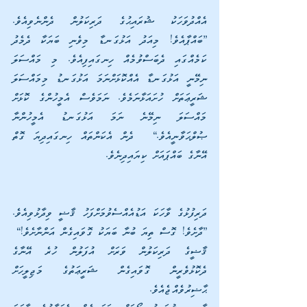
އެއްދުވަހަކު ޝުރައިޙުގެ ދަރިކަލުން ދެންނެވިއެވެ. 
”ބައްޕާއެވެ! މިއަދު އަޅުގަނޑާ މިވެނި ބަޔަކާ ދެމެދު 
ކަމެއްގައި ދެބަސްވުމެއް ހިނގައިފިއެވެ. މި މައްސަލަ 
ނިމޭނީ އަޅުގަނޑާ އެއްކޮޅަށްނަމަ އަޅުގަނޑު މިމައްސަލަ 
ޝަރީޢަތަށް ހުށައަޅާނަމެވެ. ނަމަވެސް އެމީހުންގެ ކޮޅަށް 
މައްސަލަ ނިމޭނެ ނަމަ އަޅުގަނޑު އެމީހުންނާ 
ޞުލްޙަވާނީއެވެ.“  ދެން އެކަންތައް ހިނގައިދިޔަ ގޮތް 
އޭނާގެ ބައްޕައަށް ކިޔައިދިނެވެ.
ދަރިފުޅުގެ ވާހަކަ އަޑުއެއްސެވުމަށްފަހު ޤާޟީ ވިދާޅުވިއެވެ. 
”ދާށެވެ! ގޮސް ތިޔަ ބުނާ ބަޔަކު ގޮވައިގެން އަންނާށެވެ!“
ޤާޟީގެ ދަރިކަލުން ވަރަށް އުފަލުން ހުރެ އޭނާގެ 
ދެކޮޅުވެރީން ގޮވައިގެން ޝަރީޢަތުގެ މަޖިލީހަށް 
ޙާޟިރުވެއްޖެއެވެ.