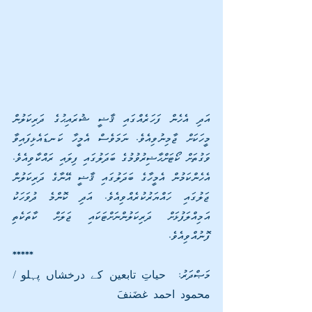
އަދި އެހެން ފަހަރެއްގައި ޤާޟީ ޝުރައިޙުގެ ދަރިކަލުން 
މީހަކަށް ޖާމިނުވިއެވެ. ނަމަވެސް އެމީހާ ކަނޑައެޅިފައިވާ 
ވަގުތަށް ކޯޓަށްޙާޟިރުވުމުގެ ބަދަލުގައި ފިލައި ރައްކާވިއެވެ. 
އެހެންކަމުން އެމީހާގެ ބަދަލުގައި ޤާޟީ އޭނާގެ ދަރިކަލުން 
ޖަލުގައި ހައްޔަރުކުރެއްވިއެވެ. އަދި ކޮންމެ ދުވަހަކު 
އަމިއްލަފުޅަށް ދަރިކަލުންނަށްޓަކައި ޖަލަށް ކާތަކެތި 
ފޮނުއްވިއެވެ.
*****
މަޞްދަރު:  حیاتِ تابعين کے درخشاں پہلو / 
محمود احمد غضَنفَ