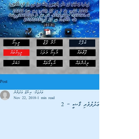
ހޯމް ޕޭޖް
ވީޑިއޯ
ބުލޮގް
ފޮތްތައް
އޯޑިއޯ މަދަހަ
މީޑިއާތައް
ޚަބަރު
ލިޔުންތައް
އޯޑިއޯތައް
Post
ތަރުޖަމާ: އިނާޒް ޢަދުނާން
Nov 22, 2018
1 min read
ޢަދުލުވެރި ޤާޟީ – 2