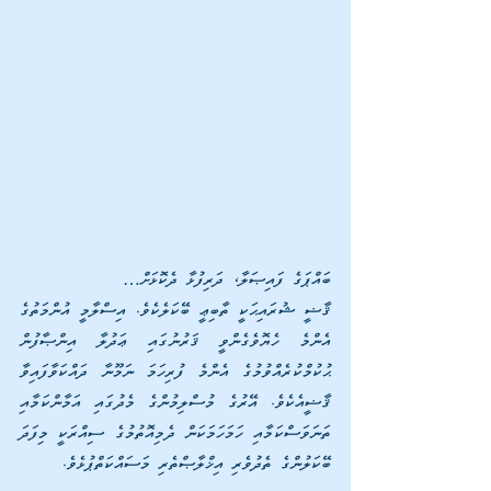
ބައްޕަގެ ފައިޞަލާ، ދަރިފުޅާ ދެކޮޅަށް…
ޤާޟީ ޝުރައިޙަކީ ތާބިޢީ ބޭކަލެކެވެ. އިސްލާމީ އުންމަތުގެ 
އެންމެ ހެޔޮވެގެންވީ ޤަރުނުގައި ޢަދުލާ އިންޞާފުން 
ޙުކުމްކުރެއްވުމުގެ އެންމެ ފުރިހަމަ ނަމޫނާ ދައްކަވާފައިވާ 
ޤާޟީއެކެވެ. އޭރުގެ މުސްލިމުންގެ މެދުގައި އަމާންކަމާއި 
ތަނަވަސްކަމާއި ހަމަހަމަކަން ދެމިއޮތުމުގެ ސިއްރަކީ މިފަދަ 
ބޭކަލުންގެ ތެދުވެރި އިޚްލާޞްތެރި މަސައްކަތްޕުޅެވެ.