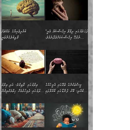
”ފަހަރެއްގައި ދިމާވާ އިޙްސާސެއް އެއީ
ބުއްދިވެރިޔާގެ މައްޗަށް
ނުރުހޭ އިޙްސާސަކަށްވެދާނެއެވެ.
ވާޖިބުވެގެންވަނީ
މިސާލަކަށް ކަމަކާމެދު ބިރުގަތުމެވެ.
”ފަހަރެއްގައި ދިމާވާ
⭐ އިބްނު ޙިއްބާނު (354ހ)
އިޙްސާސެއް އެއީ ނުރުހޭ
ވިދާޅުވިއެވެ: ”ބުއްދިވެރިޔާގެ
އިޙްސާސަކަށްވެދާނެއެވެ.
މައްޗަށް ވާޖިބުވެގެންވަނީ: މި
މިސާލަކަށް ކަމަކާމެދު
ދުނިޔޭގެ ކަންކަމުން އޭނާގެ
ބިރުގަތުމެވެ. ދެން
ޢިލްމު ގަޑުބަޑުކޮށްލާނޭ
އެއިޙްސާސް
ކަންކަމުން އެއްކިބާވުމެވެ. އެއީ
މީސްތަކުންގެ ތެރޭގައި އެމީހެއްގެ
ޢިލްމުގައި ލާޒިމްވެ، އަދި ޢިލްމު
ވަރުގަދަވެގެންވާނަމަ؛
އޭނާއަށް ކުޅަދާނަވީ ވަރަކަށް
ބުއްދި، ބޭރު ފެންޑާގައި ބާއްވާފައި
ހޯދުމުގައި ދެމިހުރުމަށް ހިތްވަރުދިނުން
އެކަމަކާމެދު ނަފުރަތްތެރިވެ،
ޢަމަލުކުރުމުގައި ހުންނާނޭކަމަށް
އޮންނަ މީހުންވެއެވެ.
ބަޔާންކުރުން:
💥 ޝުޢުބާ ބްނުލް ޙައްޖާޖު
🔥އިބްނު ޙިއްބާނު (354ހ)
އަދި އެކަންކުރި މީހަކަށްވެސް
އޮންނަ ޤަޞްދާ އެކުގައިއެވެ.
(160ހ) ވިދާޅުވިއެވެ:
ވިދާޅުވިއެވެ: ”ޢިލްމުގައި
ނަފުރަތުކުރުން
ކޮންމެ ދުއިސައްތަ ޙަދީޘަކުން
”މީސްތަކުންގެ ތެރޭގައި
ލާޒިމްވެ، އަދި ޢިލްމު
މެދުވެރިކުރުވައެވެ. އެއީ
ފަސް ޙަދީޘަށް
އެމީހެއްގެ ބުއްދި، ބޭރު
ހޯދުމުގައި ދެމިހުރުމަށް
ފިޠުރީގޮތުން ޠަބީޢަތް އެކަމަށް
ޢަމަލުކުރެވުނަސް، އޭރުން
ފެންޑާގައި ބާއްވާފައި އޮންނަ
ހިތްވަރުދިނުން ބަޔާންކުރުން: