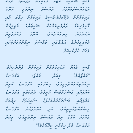
ޤާޟީ ޝުރައިޙު ކޯޓަށް ވަޑައިގެން ދެފަރާތުގެ ވާހަކަ 
އަޑުއެއްސެވުމަށްފަހު މައްސަލަ ނިންމެވީ އޭނާގެ 
ދަރިކަލުންނާ ދެކޮޅަށެވެ.ޤާޟީގެ ދަރިކަލުން ހިތާމަ އާއި 
މޮޅިވެރިކަމާ ލަދުވެތިކަމާއެކު ޝަރީޢަތުގެ މަޖިލީހުން 
ނުކުމެގެން ހިނގައްޖެއެވެ. އޭނާގެ ދެކޮޅުވެރީން 
އެބައިމީހުންގެ ޙައްޤުގައި މައްސަލަ ނިމުނުކަމަށްޓަކައި 
ވަރަށް އުފާކުރިއެވެ.
ޤާޟީ ގެއަށް ވަޑައިގަތުމުން ދަރިކަލުން ދެންނެވިއެވެ. 
”ބައްޕާއެވެ! މިއަދު ބައްޕަ، އަޅުގަނޑު 
ނިކަމެތިކުރައްވައިފީމެވެ. މިކަމުގައި އަޅުގަނޑު ކުރީން 
ބައްޕައާއި މަޝްވަރާވެސް ކުރީމެވެ. ދެރަކަމަކީ އަޅުގަނޑު 
ބައްޕައާއި މަޝްވަރާކުރުމަށްފަހު ޝަރީޢަތަށް ދިއުމަށް 
މިޞްރާބުޖެހުނީތީއެވެ. އަދި އެންމެފަހުން އަޅުގަނޑާ 
ދެކޮޅަށް ބައްޕަ ތިޔަ މައްސަލަ ނިންމެވީއެވެ. މީހުން 
އަޅުގަނޑާ މެދު ހީކުރާނީ ކީކޭތޯއެވެ؟“