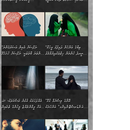
ކަންކަމެވެ. މިސާލަކަށް:
ބޭނުންވެއެވެ. ދެން ނަފްސަށް
ޙައްޤުވާ ކަންކަން
ހެޔޮކަންތައް ބެހިގެންދަނީ:
ޙުއްޖަތްތަކާއި ވިސްނުންތައް
އެނގިގެންވުމަށް ނުރުހުންވުމާއި،
އަބޫ ޢުމަރު އަޙްމަދު ބްނު
🌴 އިބްނުލް ޖައުޒީ
ހިތާމަޔާއި އުފަލާއި،
އޭގެ އަވަސްއަރުވާލުމާއި،
ބޭނުންކޮށްގެން ދީނުގެ ކަންކަމުގައި
މީސްތަކުން އޭނާ ނުބައިކޮށްފައި
ފުރިހަމަކުރުން މަނާކުރާ
🔹ސީދާ އެކަމުގައި
މުޙައްމަދު އަލްމާލިކީ
(597ހ) ވިދާޅުވިއެވެ:
ކަންބޮޑުވުމާއި
އަނެއްކޮޅުން ބުއްދި
ވާހަކަދައްކާ މީހުންގެ) މަޖްލިސްތަކަށް
އެއްޗެހިކިޔުމަށް ނުރުހުންވުން
ކަމެއްކަމުގައި:
(ދުނިޔަވީ) ލައްޒަތެއް ނެތް
(429ހ)، ބަޣުދާދުން
”ކުރެވޭ ފާފަތައް ފޮރުވުމާއި،
ޙާޒިރުވިންހެއްޔެވެ؟“
ހުއްދަވެގެންވާކަން ބަޔާންކުރުން:
ހިތްފަސޭހަވުމާއި،
މަޝްޣޫލުކޮށްލާފަދަ އެހެރަ
ރައްކާތެރިކަމުގެ ފިޔަވަޅުތައް
ކަންކަމެވެ. މިސާލަކަށް
ޤައިރަވާނުގެ ރަށަށް އައިހިނދު
ފާފަކުރާ މީހެއްކަން
ބިރުވެރިކަމާއި އަމާންކަމުގެ
އިޙްސާސްތަކާއި ޝުޢޫރުތައް
އެޅުމާއި، ދިމާވެދާނޭ ގޮތ
ނަމާދާއި، ރޯދައާއި، ޙައްޖާއި،
އަބޫ މުޙައްމަދު އިބްނު އަބީ
މީސްތަކުންނަށް
އިޙްސާސާއި، މޮޅިވެރިކަމާއި
ޖަމަޢަވެއްޖެނަމަ, އެހިނދުން
ހަ
ޒައިދު އަލްޤައިރަވާނީ
އެނގިގެންވުމަށް
ހިތްހަމަޖެހުމާއި އެނޫންވެސް
ނުބައި ރައުޔު، އަދި ފަހުން
”ތިބާގެ އަންހެން ދަރިފުޅު މީހަކާ
”ނަފްސަށް އެއިން އަސަރުގެންނަ
(386ހ) އެކަލޭގެފާނާ
ނުރުހުންވުމާއި، މީސްތަކުން
ގިނަ ކަންކަމެވެ. މި
ހިތާމަކުރާނޭ ކަންކަން ބުއްދިން
ނީނދެ ހުންނަން ހިތްވަރުދިނުމާމެދު
ތިންވަނަ ބާވަތަކީ: ނަފްސަށް ހުށަހެޅޭ
ވާހަކަދައްކަވަމުން
އޭނާ ނުބައިކޮށްފައި
ޞިފަތަކުން ކަމެއް ނަފްސުގައި
އިޚްތިޔާރުކުރެއެވެ. އަދި
ތިބާ ހުށިޔާރުވެ ޚަބަރުދާރުވާށެވެ!
ކަންކަމެވެ. (ޝުޢޫރުތަކާއި
އެގޮތަށް ތިމަންނާ ހިތްވަރުދެނީ
އެގޮތުން ނަފްސުގެ
އެއްސެވިއެވެ: ”ތިބާ ޢިލްމުލް
އެއްޗެހިކިޔުމަށް ނުރުހުންވުން
އިޙްސާސްތަކެވެ.)
އަބަދުމެ ހަރުލައިގެން
ފަހަރެއްގައި އެފަދަ ބުއްދިއެއް
ކިހިނެއްހެއްޔެވެ؟ އެކަމަށް
ޠަބީޢަތުގައި ލޯބިވުމާއި
ކަލާމްގެ އަހުލުވެރިންގެ
ހުއްދަވެގެންވާކަން
ދާއިމަކަށް ނުހުރެއެވެ. އެކަމަކު
ބަލިކަށިވެ ގަމާރުވެ
ހިތްވަރުދޭން ބޭނުންކުރާ
ނުރުހުންވުމާއި، އުފާވުމާއި
(ޤުރްއާނާއި ސުންނަތް ދޫކޮށް
ބަޔާންކުރުން: ކުރެވޭ ނުބައި
އެކަންކަން ލައިގަނެފައި
ކޮސްވެގެންވާ ކަމަށް ތުހުމަތުވެ
ފެތުރިގެންވާ ފަސް ގޮތެއް
ދެރަވުންވެއެވެ. މިއީ
ބުއްދީގެ ޙުއްޖަތްތަކާއި
ކަންތައް ފޮރުވާ
އަނެއްކާ ފިލ
އަހަރެން ތިބާއަށް ކިޔާދޭނަމެވެ.
ނަފްސުތަކުގައިވާ ޠަބީޢީ
ވިސްނުންތައް ބޭނުންކޮށްގެން
ވަންހަނާކުރުމަކީ
ތިބާގެ އަންހެން ދަރިފުޅަށް
ޞިފަތަކެކެވެ. ނަމަވެސް
ދީނުގެ ކަންކަމުގައި
ދެއްކުންތެރިކަމެއްކަމުގައި
”އޭނާގެ ވިސްނުމާ ގުޅޭ
އެއްފަހަރަކު އުޅުނު ރަސްކަލަކު، ﷲ
އަދި އެކުއްޖާގެ
އެކަންކަން އިންސާނާއަށް
ވާހަކަދައްކާ މީހުންގެ)
ހީކުރާ މީހަކު ހީކޮށްފާނެއެވެ.
"އަންޑަރސްޓޭންޑިންގ" އަންހެނަކު
އަށް އީމާންވެއްޖެ މީހުންގެ ތެރެއިން
މުސްތަޤްބަލަށް އެކަމުގެ
ޖެހޭހިނދު އެއީ ވަޤުތީ ގޮތުން
މަޖްލިސްތަކަށް
އެކަންވަނީ އެހެންނެއް ނޫނެވެ.
ހޯދަން ވަރުބަލިވެގެން އުޅެއެވެ.
މީހަކު އަތުޖެހިއްޖެނަމަ އެމީހަކު
އޭ އަޚާއެވެ! ތިބާއާ އެއްފަދަ
🌴 ހިޝާމު ބްނު އިސްމާޢީލު
ނުރައްކާ ނޭނގިހުރެވެސް ތިބާ
ހުށަހެޅޭ ޞިފަތަކަކަށްވެއެވެ.
ޞަލީބަށް އެރުވުމަށް އަމުރުކުރަމުން
ޙާޒިރުވިންހެއްޔެވެ؟“ އަބޫ
މަނާވެގެންވާކަމަކީ
ފިރިހެނަކާ މެނުވީ ތިބާގެ
(217ހ) ކިޔާދެއްވިއެވެ:
އެކަމަށް ވެއްޓިފައި
ދެން އޭގެ ޠަބީޢީ
ދިޔައެވެ.
ޢުމަރު ވިދާޅުވިއެވެ:
އިންސާނާއަކީ ވަރަޢަވެރި