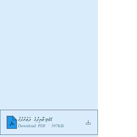
.pdf
ޠާއިފުގެ ދަތުރުފުޅު
Download PDF • 397KB