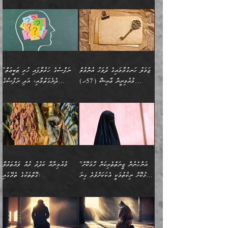
ޅިޔަނުންނާއިމެދު ޙަދީޘްގައި
ހަމަ އެގޮތަށް ތިބާގެ
ދޭހަވުމަށްވުރެ މާ މަތީ
ﷲ އަށް އީމާންވާ މީހުންގެ
ވަޒީފާތަކެވެ. އެހެނީ ވަޒީފާ
އޭގެ މައްޗަށް ޙުކުމްކުރާ
އައިސްފައިވަނީ އެއީ މަރު
ބައްޕައާއި، ތިބާގެ ފިރިހެން
ގުޅުމެކެވެ. އެއީ އެކަކު
ތެރެއިން މީހަކު ގެނެވި
އަދާކުރުމުގެ ދަރަޖަ ބޮޑުކޮށް
އެއްޗަކީ ބުއްދިކަމުގައިވެއެވެ.
ކަމުގައިއެވެ. އައުލަވީ
ދަރިފުޅުވެސް ތިބާއަށް
އަނެކަކު ފުރިހަމަކޮށްދޭ
ޞަލީބަށް އެރުވުމަށް
މަތިކުރާ ޒުވާން އަންހެނާ
އެއީ ބުއްދީގައި ޢިލްމާއި،
ޤިޔާސުން އެޙަދީޘްގައި:
ޚަރަދުކޮށްދިނުން ޢައިބަކަށް
ގުޅުމެކެވެ. އެހެންކަމުން،
އަމުރުކުރިހިނދު އޭނާއަށް
ތަޖ
އަންހެނާ ވަޒީފާ އަދާކުރާ
ނުވެއެވެ. އެހުރިހާ
ތިބާގެ ވިސްނުމާއި ޚިޔާލާ
ބުނެވުނެވެ: "ވަޞިއްޔަތެއް
ތަނުގައި އުޅޭ، ފިރިހެނުން
އެންމެންވެސް މުދަލާއި ފައިސާ
އެއްގޮތްވެ ވިސްނޭ އަންހެނަކު
އޮތިއްޔާ ކުރާށެވެ." ދެން އޭނާ
ޖަމަލު ހަނގުރާމައިގެ ދުވަހު އުންމުލް
”ނަފްސުގެ ހަރުލާފައި ހުރި ޠަބީޢަތް
ހިމެނެއެވެ. އެއީ އެމީހުންގެ
އެއްކުރާ މަޤްޞަދެއްކަމުގައި
ހޯދަން ތިބާއަށް ޙާޖަތެއް
ބުނެފިއެވެ: "އަހަރެން
މުއުމިނީން ޢާއިޝާ (57ހ)
ދެނެގަތުމާއި، އަދި ނަފްސުގެ
ވޯރކްމޭޓު އަންހެނާގެ ގާތަށް
ބަލަނީ ތިބާއެވެ. އެގޮތުން
ނުވެއެވެ. ތިބާ ޙާޖަތް
ވަޞިއްޔަތް ކުރާނީ
ނިކުމެވަޑައިގަންނަވަން
އެދުންވެރިކަން ބުއްދިން ވަޒަންކުރުމަށް
”އަންހެނުން ޖިހާދުކުރަން
ނަފްސުގެ ޠަބީޢަތުގެ ހުރި
ވަދެއުޅުން ގިނަވެގެންވާ
ބައްޕަގެ ގާތުގައި: "ތިހާވަރަށް
ޤަޞްދުކުރެއްވިހިނދު އުންމުލް
އެއިން ކުރާ އަސަރު:
ޖެހިގެންވަނީ ތިބާގެ
ކޮންކަމަކަށްހެއްޔެވެ. އަހަރެން
ޖެހޭނެކަމަށްވާނަމަ ﷲ ގެ
ޞިފަތަކަކީ ކޮބައިކަން
ފިރިހެނުންނެވެ. ފަހެ އެމީހުންނީ
ބުރަކޮށް މަސައްކަތްކޮށް
މުއުމިނީން އުންމު ސަލަމާ (61ހ)
ވިސްނުމާއި ޚިޔާލާއެކު ތިބާ
ދުނިޔެއަށް ވެއްދުނީ އަހަރެންގެ
ރަސޫލާ صلى الله عليه
ނޭނގެނީސް، ނަފްސު
އެކަމަނާއަށް ލިޔުއްވިކަމަށް
ޅިޔަނުންނަށްވުރެ އެތައް
ދާއޮހޮރުވަނީ ކީއްވެހޭ"
ބަލައިގަންނަ އަންހެނަކު
ލަފައެއް ނެތިއެވެ. އެތަނުގ
وسلم ކަމަނާއަށް އެކަމަށް
ޝަހުވަތްތައް ނަގައިގަންނަ
ރިވާކުރެވެއެވެ:
ގޮތަކުން ނުރައްކާ ބޮޑު
އަހައިފިނަމަ އޭނާ ބުނާނީ
ހޯދުމެވެ. އެހެނ
ޢަހްދު ހިއްޕެވީހެވެ. ކަމަނާ
ގޮތް ވަޒަންކުރަން ބުއްދިއަށް
ބައެކެވެ. އެގޮތުން މަސައްކަތު
ތިމަންނާގެ ދަރިން
(ރަނގަޅު ސީދާ ގޮތުން)
ކުޅަދާނަނުވެއެވެ.
މާހައުލުގައި އުޅޭ ފިރިހެނުން،
އުފާކޮށްދިނުމަށެވެ. ފިރިމިހާގެ
”އަންހެނުން ޒީނަތްތެރިކަން ހާމަކޮށް
މުއުމިނާއާ ކަދުރު ރުއް ވައްތަރުވާ
ފޭވެއްޖެއެވެ! ފޭވެއްޖެއެވެ!
ނަފްސުތަކުގައިވާ ކޮންމެ
ޅިޔަނުންނާ އެކި ގޮތްގޮތުން
ގާތުން އެހެން އަހައިފިނަމަ
ފާޅުކޮށް ނިކުތުމަކީ އެކަކަށްވުރެ ގިނަ
ގޮތްތަކުގެ ތެރޭގައި:
ރަށްތަކަށް ދަތުރުފަތުރުކޮށް،
ޠަބީޢަތަކުންވެސް، އެތައް
އެއްގޮތްވެ، އަދި އެހެން
ބުނާނީ ތިމަންނާގެ
މީހުން އޭގައި ހިއްސާވާ ފާފައެކެވެ.
ތިބާގެ އަންހެން ދަރިފުޅު
🌴 ﷲ ތަޢާލާ
ކުރިއަށް ނިކުމެއުޅުން
ބައިވަރު ޝަހުވަތްތައް
ގޮތްތަކުން ނުރައްކާ
އަނބިމީހާއާއި ޢާއިލާގެ
ޢައުރަނިވާނުކޮށް، ނުވަތަ
ވަޙީކުރެއްވިއެވެ: ( أَلَمۡ
އެކަލޭގެފާނު ކަމަނާއަށް
އެނަފްސު ބަލައިގަންނަ ގޮތަށް
އިތުރުވެއެވެ. އެ ދެމީހުންގެ
ބޭނުންތައް ފުއްދާ
ޒީނަތް ހާމަކޮށްގެން
تَرَ كَیۡفَ ضَرَبَ
ނަހީކުރެއްވިކަމެއް
އަސަރުކުރެއެވެ. އެގޮތުން
މެދުގައި އެއ
ޚަރަދުކުރުމަށެވެ. އަދި ފިރިހެން