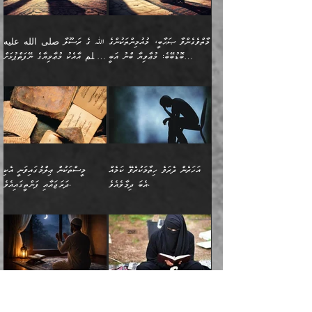
ނިކުންނަހިނދު އޭގެ
ٱللَّهُ مَثَلࣰا كَلِمَةࣰ
ނޭނގޭހެއްޔެވެ!؟ ފަހެ ދީނުގެ
ނަފްސަކީ މަތިވެ
ދަރިފުޅު
ހިއްސާއެއް ތިބާއަށްވެއެވެ.
طَیِّبَةࣰ كَشَجَرَةࣲ
ތަނބު އަރިއަޅައިފިނަމަ
ބޮޑުވެގަންނަން ބޭނުންވާ
އަދި ފިތުނަވެރިވާ ކޮންމެ
طَیِّبَةٍ أَصۡلُهَا ثَابِتࣱ
އަންހެނުން މެދުވެރިކޮށް އެ
ނަފްސެއްނަމަ؛
މާތްވެގެންވާ ޞަޙާބީ، މުއުމިންތަކުންގެ
ﷲ ގެ ރަސޫލާ صلى الله عليه
ޒުވާނެއް، އަދި އެއަންހެނާއާ
وَفَرۡعُهَا فِی
ޘާބިތެއް ނުކުރެވޭނެއެވެ! އަދި
މީސްތަކުންގެ މަދަޙަ ތަޢުރީފު
ބޮޑުބޭބެ: މުޢާވިޔާ ބްނު އަބީ
وسلم އާއެކު މުޢާވިޔާގެ ނޭފަތްޕުޅަށް
ދިމާލަށް ބެލުން އަމާޒުކުރާ
ٱلسَّمَاۤءِ ) (إبراهيم
އޭގައި ބާގަނޑެއް ހެދިއްޖެނަމަ
ބަލައިގަތުން މަދުކުރަން
ސުފްޔާނު (60ހ):
ވަތް ހިރަފުސް ވެލިކޮޅެއްވެސް ޢުމަރު
ﷲ ގެ ރަސޫލާ صلى الله
💧އިބްނުލް މުބާރަކު
ކޮންމެ ޒުވާނެއްގެ ފާފަ، އެ
: ٢٤) "اللّه ހެޔޮ ރަނގަޅު
ބްނު ޢަބްދުލް ޢަޒީޒަށްވުރެ ހެޔޮވެ
އަންހެނުންނަކަށް އެ ފޫބައްދާ
ޖެހެއެވެ. އެއީ އެ ޠަބީޢަތާއެކު
عليه وسلم ގެ
(181ހ) އާ
ހިއްސާގައި ހިމެނެއެވެ. އެހެނީ
ކަލިމައެއްގެ މިސާލު، ހެޔޮ
މާތްވެގެންވެއެވެ!“
އިޞްލާޙެއް ނުކުރެވޭނެއެވެ!
މަދަޙަޘަނާ ލިބުމުން؛
ޞަޙާބީންނާމެދު
އެސުވާލުކުރެވުމުން
އެއީ ތިބާގެ އަންހެން
ރަނގަޅު ގަހެއް ފަދައިން
އަންހެނުންގެ ޖިހާދަ
ހެއްލުންތެރިކަމާއި، ބޮޑާކަމާއި،
އަހުލުއްސުންނާގެ ޢަޤީދާއާ
ވިދާޅުވިއެވެ: ”ﷲ ގެ ރަސޫލާ
ދަރިފުޅެވެ. އަދި އެދަރިފުޅު
ޖައްސަވަނީ ކޮންފަދައަކުންކަން
ނަފްސުގެ ޢައިބުތައް ހަނދާނ
ޚިލާފުވުމުގެ ކޮޅުމަތި، އަދި
صلى الله عليه وسلم
ނިވާކޮށް ފަރުދާކުރަން
ތިބާއަށް ނުފެނޭހެއްޔެވެ؟
އެތެރޭގައި ފޮރުވައިގެން އޮތް
އާއެކު މުޢާވިޔާގެ ނޭފަތްޕުޅަށް
ތިބާއަށްވަނީ
އެގަހުގެ މައިގަނޑާއި ބުޑު
އަހަރެން ދެރަވެ ހިތާމަކުރެވޭ ކަމެއް
މީސްތަކުން ޢިލްމުގައިވަނީ އެކި
ނުބައި ފާސިދު ޢަޤީދާ ފާޅުވަނީ
ވަތް ހިރަފުސް ވެލިކޮޅެއްވެސް
އަމުރުވެވިގެންނެވެ. ތިބާ
ރަނގަޅަށް ބިމުގައި ހަރުލާ
އެބަ ދިމާވެއެވެ.
ދަރަޖައާއި ފަންތީގައިއެވެ.
މާތްވެގެންވާ ޞަޙާބީ މުޢާވިޔާ
ޢުމަރު ބްނު ޢަބްދުލް
އެހެން ކަންތައް ނުކޮށްފިނަމަ
ސާބިތުވެފައިވެއެވެ. އަދި
🍁 ޢަބްދުއް ރަޙްމާނު ބްނު
🌾އިމާމް އައްޝާފިޢީ
ބްނު އަބީ ސުފްޔާނަށް
ޢަޒީޒަށްވުރެ ހެޔޮވެ
ތިބާ ފާފަވެރިވާނެއެވެ. އަދި
އެގަހުގެ ގޮފިތައް މައްޗަށް
ޒައިދު ބްނު އަސްލަމް
(204ހ) ވިދާޅުވިއެވެ:
ޤަދަރުކުޑަކޮށް،
މާތްވެގެންވެއެވެ!“ 📖
ތިބާގެ ސަބަބުން މެދުވެރިވި
އަރައިގެންގޮސް
(182ހ) ކިޔާދެއްވިއެވެ:
”މީސްތަކުން ޢިލްމުގައިވަނީ
ކުޑައިމީސްކޮށް، ވަށްބަސްބުނާ
އައްޝަރީޢާ ލިލްއާޖުއްރީ 📖
ފާފަތައް އޭގެ މިންވަރަކުން
އުޑަށްގޮސްފައެވެ." ރަސޫލާ
”އަހަރެން އެއްދުވަހަކު އަބޫ
އެކި ދަރަޖައާއި
ހިސާބުންނެވެ. 💥ވަކީޢު
🌾މުޢާވިޔާ ބްނު އަބީ
ތިބާގެ
صلى الله عليه وسلم
ޙާޒިމު (133ހ)އަށް
ފަންތީގައިއެވެ. ޢިލްމުގައި
ބްނުލް ޖައްރާޙު (197ހ)
ސުފްޔާނު ވައްޓާލާފައި
ޙަދީޘްކުރެއްވި
ދެންނެވީމެވެ: "އަހަރެން
އެމީހުންގެ ދަރަޖަވަނީ: އެ
ވިދާޅުވިކަމަށް ރިވާކުރެވެއެވެ:
ޢަދުލުވެރި އިމާމުންނަކީ
”ޤުރްއާނުގެ އަލީގައި، އަންހެނާ ބޭރަށް
”ނަފްސު ވަކިކަމަކާ އުޅެގަންނަހިނދު
ދެރަވެ ހިތާމަކުރެވޭ ކަމެއް
ޢިލްމުން އެމީހުން ދަނެފައިހުރި