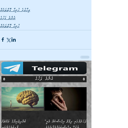
ޖިހާދުގެ ހުރިހާ ފޮތްތަކެއް
އެންމެ ފަހުގެ
ހުރިހާ ފޮތްތަކެއް
އެންމެ ފަހުގެ
”ފަހަރެއްގައި ދިމާވާ އިޙްސާސެއް އެއީ
ބުއްދިވެރިޔާގެ މައްޗަށް
ނުރުހޭ އިޙްސާސަކަށްވެދާނެއެވެ.
ވާޖިބުވެގެންވަނީ