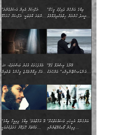
އިޙްސާސާއި، މޮޅިވެރިކަމާއި
ޖަމަޢަވެއްޖެނަމަ, އެހިނދުން
ހަ
ޒައިދު އަލްޤައިރަވާނީ
އެނގިގެންވުމަށް
ހިތްހަމަޖެހުމާއި އެނޫންވެސް
ނުބައި ރައުޔު، އަދި ފަހުން
”ތިބާގެ އަންހެން ދަރިފުޅު މީހަކާ
”ނަފްސަށް އެއިން އަސަރުގެންނަ
(386ހ) އެކަލޭގެފާނާ
ނުރުހުންވުމާއި، މީސްތަކުން
ގިނަ ކަންކަމެވެ. މި
ހިތާމަކުރާނޭ ކަންކަން ބުއްދިން
ނީނދެ ހުންނަން ހިތްވަރުދިނުމާމެދު
ތިންވަނަ ބާވަތަކީ: ނަފްސަށް ހުށަހެޅޭ
ވާހަކަދައްކަވަމުން
އޭނާ ނުބައިކޮށްފައި
ޞިފަތަކުން ކަމެއް ނަފްސުގައި
އިޚްތިޔާރުކުރެއެވެ. އަދި
ތިބާ ހުށިޔާރުވެ ޚަބަރުދާރުވާށެވެ!
ކަންކަމެވެ. (ޝުޢޫރުތަކާއި
އެގޮތަށް ތިމަންނާ ހިތްވަރުދެނީ
އެގޮތުން ނަފްސުގެ
އެއްސެވިއެވެ: ”ތިބާ ޢިލްމުލް
އެއްޗެހިކިޔުމަށް ނުރުހުންވުން
އިޙްސާސްތަކެވެ.)
އަބަދުމެ ހަރުލައިގެން
ފަހަރެއްގައި އެފަދަ ބުއްދިއެއް
ކިހިނެއްހެއްޔެވެ؟ އެކަމަށް
ޠަބީޢަތުގައި ލޯބިވުމާއި
ކަލާމްގެ އަހުލުވެރިންގެ
ހުއްދަވެގެންވާކަން
ދާއިމަކަށް ނުހުރެއެވެ. އެކަމަކު
ބަލިކަށިވެ ގަމާރުވެ
ހިތްވަރުދޭން ބޭނުންކުރާ
ނުރުހުންވުމާއި، އުފާވުމާއި
(ޤުރްއާނާއި ސުންނަތް ދޫކޮށް
ބަޔާންކުރުން: ކުރެވޭ ނުބައި
އެކަންކަން ލައިގަނެފައި
ކޮސްވެގެންވާ ކަމަށް ތުހުމަތުވެ
ފެތުރިގެންވާ ފަސް ގޮތެއް
ދެރަވުންވެއެވެ. މިއީ
ބުއްދީގެ ޙުއްޖަތްތަކާއި
ކަންތައް ފޮރުވާ
އަނެއްކާ ފިލ
އަހަރެން ތިބާއަށް ކިޔާދޭނަމެވެ.
ނަފްސުތަކުގައިވާ ޠަބީޢީ
ވިސްނުންތައް ބޭނުންކޮށްގެން
ވަންހަނާކުރުމަކީ
ތިބާގެ އަންހެން ދަރިފުޅަށް
ޞިފަތަކެކެވެ. ނަމަވެސް
ދީނުގެ ކަންކަމުގައި
ދެއްކުންތެރިކަމެއްކަމުގައި
”އޭނާގެ ވިސްނުމާ ގުޅޭ
އެއްފަހަރަކު އުޅުނު ރަސްކަލަކު، ﷲ
އަދި އެކުއްޖާގެ
އެކަންކަން އިންސާނާއަށް
ވާހަކަދައްކާ މީހުންގެ)
ހީކުރާ މީހަކު ހީކޮށްފާނެއެވެ.
"އަންޑަރސްޓޭންޑިންގ" އަންހެނަކު
އަށް އީމާންވެއްޖެ މީހުންގެ ތެރެއިން
މުސްތަޤްބަލަށް އެކަމުގެ
ޖެހޭހިނދު އެއީ ވަޤުތީ ގޮތުން
މަޖްލިސްތަކަށް
އެކަންވަނީ އެހެންނެއް ނޫނެވެ.
ހޯދަން ވަރުބަލިވެގެން އުޅެއެވެ.
މީހަކު އަތުޖެހިއްޖެނަމަ އެމީހަކު
އޭ އަޚާއެވެ! ތިބާއާ އެއްފަދަ
🌴 ހިޝާމު ބްނު އިސްމާޢީލު
ނުރައްކާ ނޭނގިހުރެވެސް ތިބާ
ހުށަހެޅޭ ޞިފަތަކަކަށްވެއެވެ.
ޞަލީބަށް އެރުވުމަށް އަމުރުކުރަމުން
ޙާޒިރުވިންހެއްޔެވެ؟“ އަބޫ
މަނާވެގެންވާކަމަކީ
ފިރިހެނަކާ މެނުވީ ތިބާގެ
(217ހ) ކިޔާދެއްވިއެވެ:
އެކަމަށް ވެއްޓިފައި
ދެން އޭގެ ޠަބީޢީ
ދިޔައެވެ.
ޢުމަރު ވިދާޅުވިއެވެ:
އިންސާނާއަކީ ވަރަޢަވެރި
ވިސްނުމާ އެއްގޮތްވެ
”އެއްފަހަރަކު އުޅުނު
ވެދާނެއެވެ: 1- އާމްދަނީ
މިންގަނޑަށްވުރެ އެޞިފަތައް
”އާނއެކެވެ. އަހަރެން
މީހެއްކަމުގައި މީހުންނަށް
އަންޑަރސްޓޭންޑު
ރަސްކަލަކު، ﷲ އަށް
ހޯދަން މަސައްކަތްކުރުމާއި
ބޭރުވެއްޖެނަމަ, އެހިސާބުން
ދެފަހަރަކު ޙާޒިރުވީމެވެ. ދެން
ދައްކަންވެގެން، އަދި އޭނާއަކީ
ނުވެވޭނެއެވެ. ދެންފަހެ
އީމާންވެއްޖެ މީހުންގެ ތެރެއިން
ވަޒީފާ އަދާކުރުމުގެ ދަރަޖަ
ބުއްދިއަށް އަސަރުކުރެއެވެ.
އެއަށ
ﷲ ދެކެ ބިރުގަންނަ
އަންހެނާއަށް ބަލާއިރު ތިޔަ
މީހަކު އަތުޖެހިއްޖެނަމަ
ބޮޑުކޮށް މަތިކުރުމެވެ.
ޠަބީޢީ އާދައިގެ މިން ތެރޭގައި
”އަންހެނާއާ އެކީގައި މަސައްކަތްކުރާ
”އޭ އުޚްތާއެވެ! ތިބާގެ ފިރިމީހާ ތިބާގެ
ދެމީހުންގެ ގުޅުމަކީ އެކަކު
އެމީހަކު ޞަލީބަށް އެރުވުމަށް
ޚާއްޞަކޮށް ޑޮކްޓަރީކަމާއި
އެޞިފަތައް ހުރިނަމަ,
ފިރިހެން ވޯރކްމޭޓުންނާއި
މައްޗަށް ހޭދަކޮށް ޚަރަދުކުރުމަކީ
އަނެކަކުގެ ވިސްނުން ފަހުމްވެ
އަމުރުކުރަމުން ދިޔައެވެ. ދެން
އިންޖިނޭރުކަންފަދަ
އެޞިފަތަކަށް އަސަރުކުރުވާ،
ކްލާސްމޭޓުންނަކީ މަރެވެ.
ޢައިބެއް ނޫނެވެ.