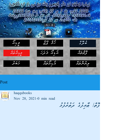
ހޯމް ޕޭޖް
ވީޑިއޯ
ބުލޮގް
ފޮތްތައް
އޯޑިއޯ މަދަހަ
މީޑިއާތައް
ޚަބަރު
ލިޔުންތައް
އޯޑިއޯތައް
Post
haqqubooks
Nov 28, 2021
0 min read
ފޮތް/ ޠާއިފުގެ ދަތުރުފުޅު