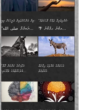
"ދުނިޔެމަތީގައި މީހަކަށް
އަޅުކަމުގައި ހީވާގިވެ
އެކުގައިވާ މީހަކީ: އެމީހަކު
އުޅެ އަދި އެކަމުގައި
އިޙްސާސެއް އޭނާއަށް
ޙިފްޡުކޮށް
ލިބޭނެ ހެޔޮ ޞިފަތަކުން
މުރާލިވުން ޞައްޙަ ކަންކަމާއި
ވާހަކަދެއްކުމުގެ ކުރިން
ދެމިހުރުމެވެ. އެހެނީ ދުނިޔޭގެ
އާދެއެވެ. އަދި އެއާއެކު
އެންމެ ފުރަތަމަކަމަކީ
ޞައްޙަ ނުވާ ކަންކަން
އެމީހަކުގެ ފުށުން އެ ނިކުންނަ
ސަބަބުތަކުން އެއްވެސް
އެއަންހެނ
ބުއްދިވެރިކަމެވެ. އަދި އެއީ
ބަޔާންކުރުން: މީހަކު
އެއްޗެއް ފެންނަ މީހާއެވެ.
ސަބަބަކަށް ސާފުކޮށް
”ބުއްދިވެރިޔާ ދައްކާ ވާހަކަތައް،
ތިން އަންހެންދަރިން އެމީހަކަށް ލިބި:
ﷲ ތަޢާލާ އެކަލާނގެ
ރޭއަޅުކަންކުރާ ބަޔަކާއެކުގައި
ދެންފަހެ އެމީހަކުގެ ބުއްދި
ރަނގަޅަށް ވާޞިލުވެވޭހުށީ
🌴 އިބްނު ޙިއްބާނު
”ނަބިއްޔާ صلى الله
އަޅުތަކުންނަށް ދެއްވި އެންމެ
ރޭގަނޑު ހޭދަކޮށްފާނެއެވެ.
ބޭރު ފެންޑާގައި އޮންނަ
އެކަމުގައި ޢިލްމު ސާފުކޮށް
(354ހ) ވިދާޅުވިއެވެ:
عليه وسلم
ހެޔޮ ރަނގަޅު ކަންތަކުންވާ
ދެން އެމީހުން ރޭގަނޑުގެ ގިނަ
މީހަކީ: ވާހަކަތަކެއް ދައްކާފައި
ޚާލިޞްވެގެންނެވެ. އަދި
”ބުއްދިވެރިޔާ ދައްކާ
ޙަދީޘްކުރެއްވިކަމަށް
ކަމެކެވެ. އެހެންކަމުން އެއާ
ވަޤުތު ނަމާދުކޮށްފާނެއެވެ.
ދެން އޭގެ ފަހުން އެނިކުތް
ބުއްދިވެރިޔަކު ވެއްޖެއްޔާ
ވާހަކަތައް، ޞައްޙަކޮށް
ރިވާކުރެވެއެވެ: "ތިން
އިދިކޮޅު ޞިފައެއް
އަނެއްކޮޅުން މީނާގެ ޢާދައަކީ
އެއްޗެ
ނިންމާނޭކަމަކީ: އެމީހަކު
ސަލާމަތުންވާ ހަށިގަނޑެއް
އަންހެންދަރިން އެމީހަކަށް ލިބި:
ޤާއިމުކޮށްގެން ހުރި މީހަކާ
ސާޢަތެއްވަރު އިރުކޮޅެއް
ކުރާކަމަކާ
ސީދާވާހެން ސީދާވާނެއެވެ.
1-ދެން އެކުދިން
އެކުގައި އިށީންދެ އުޅެގެން
ރޭއަޅުކަންކުރުމެވެ. ދެން މީނާ
އަނެއްކޮޅުން ޖާހިލުމީހާ ދައްކާ
އަދަބުވެރިކުރުވާ 2-އަދި
ﷲ ދެއްވި ނިޢުމަތް
(އެމީހުންނާ އެކުގައި
އަހަރެންގެ ބައްޕަގެ ޙިމާރެއް
”ނަފްސުގެ ކަންކަން ރާވާ
ވާހަކަތައް، ބަލިވެފައިވާ
އެކުދިން ކައިވެނިކުރުވާ 3-
ގަޑުބަޑުކޮށް
ރޭކުރާއިރު) އެމީހުންނާ
ގެއްލުނެވެ.
ބެލެހެއްޓުމުގެ ތެރޭގައި:
ހަށިގަނޑެއް އެގޮތްމިގޮތްވާހެން
އަދި އެކުދިންނަށް ހެޔޮކޮށް
ހުތުރުނުކުރާހުއްޓެވެ...
އެއްގޮތްވެއެވެ. ނުވަތަ އެމީހުން
މަގުފުރެދިފައިވާ ބަޔަކުގެ ކިބައިގައިވާ
🌱 ޖަޢުފަރު ބްނު މުޙައްމަދު
އެމީހުންގެ މަގުފުރެދުމާއި
ފުށޫއަރާ އިދިކީލަވާނެއެވެ. އަދި
ހިތައިފިނަމަ ފަހެ އެމީހަކަށްވަނީ
މޮޅެތި ރިވެތި ކަންކަމަށް ބަލާ
ބުއްދިއާއި ވިސްނުންތެރިކަން
ރޯދަ ހިފާއިރު މީނާވެސް
(148ހ) ކިޔާދެއްވިއެވެ:
އެމޮޅެތި ކަންކަމާ ގުޅުމެއް
ވިސްނުން ދިގު ނުކުރުންވެއެވެ.
ބުއްދިވެރިޔާގެ ބަސްތައް އެއީ
ސުވަރުގެއެވެ." 📖 ސުނަނު
އިތުރުކޮށްދޭނެ ކަމަކީ: އޭނާފަދަ
އެމީހުންނާއެކު ރޯދަހިފައެވެ.
”އަހަރެންގެ ބައްޕަގެ ޙިމާރެއް
ނުވެއެވެ. އެހެނީ ނަފްސަކީ
ކިތަންމެ މަދު
އަބީ ދާވޫދު 📖 ފަހެ ތިބާގެ
(އެހެން ބުއްދިވެރިންނާ)
އެމީހުން
ގެއްލުނެވެ. ދެން ބައްޕަ
ވަޒަންހަމަވާ އެއްޗެއް ނޫނެވެ.
ބަސްތަކެއްވިޔަސް އޭގެ ޤަދަރު
އަންހެން ދަރިން
ގާތްވުމާއި، އެއާ އިދިކޮޅު އިދ
ވިދާޅުވިއެވެ: ”ﷲ ތަޢާލާ
ނަފްސު ކަންކަން
ބޮޑުވެގެންވެއެވެ. އެއީ
ކައިވެނިކުރުވުމުގައި
އަހަރެންނަށް އޭތި އަނބުރާ
މަސްހުނިކޮށްލައެވެ. އެގޮތުން