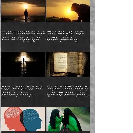
ވިސްނުން ޙައްޤުނުވާ
(597ހ) ވިދާޅުވިއެވެ:
ކިޔަމުންދިޔައެވެ: «الْحَمْدُ
ޞައްޙަކޮށްވާ ޠަބީޢަތެއް
ނެތްނަމަ ދެން
ނެތަސް ކަންބޮޑުވެ
ކަންކަމުގައި މާބޮޑަށް
”ދެއްކުންތެރިކަމާއި
لِله، أسْتَغْفِرُ الله»
ބަދަލުކޮށްލާ ގޮތަށް އައި
ކޮންކަމެއްތޯއެވެ؟“
ހިތާމަކުރުމެއް ނެތެވެ. އެހެނީ
ވިސްނުމަކީ ބައްޔެކެވެ.
އާފާތްތަކަށް ބިރުން
އެވެ. އެއަށްވުރެ އިތުރަށް
ލޯބިވާކަހަލަ އިޙްސާސެކެވެ.
ވިދާޅުވިއެވެ: ”ދިގުކޮށް
ބުއްދިވެރިޔާއަށް ތަނ
ފަހަރެއްގައި މިހެންވަނީ
ހެޔޮކަންތައް ކުރުން
އެއްޗެއް ނުކިޔައެވެ. ދެން
ދެން އެ ޠަބީޢަތުން ބުއްދިއަށް
މުހިއްމު ކަންކަމާއި އަދި
ދޫކޮށްލުމުގެ ބާބު
އޭނާ ވަކިތަނަކަށް ދިޔައެވެ.
އަސަރުކުރީއެވެ. ޝަރީޢަތުގައި
”ނަފްސަށް ވަޤުތީ ގޮތުން ހުށަހެޅޭ
”ނަފްސު އަވަސްއަރުވާލުމުގެ ސަބަބުން
މުހިއްމު ނޫންކަންކަމާމެދުވެސް
ބަޔާންކުރުން: ދަންނާށެވެ!
ދެން އޭނާގެ ބުރަކަށީގައި ހުރި
ލޯބިވެވޭކަހަލަ އިޙްސާސްތައް
އިޙްސާސްތަކާއި ޝުޢޫރުތައް:
ބުއްދީގެ އިޚްތިޔާރަށް ކުރާ އަސަރު.
މާބޮޑަށް ސަމާލުވެގެން
މީސްތަކުންގެ ތެރޭގައި،
ސާމާނުތައް ބަހައްޓަންދެން
ގެނައުން މަނައެއް ނުކުރެއެވެ.
ނަފްސަށް ބައިވަރު ވަޤުތީ
ބައެއް ނަފްސުތަކުގެ
ހުށިޔާރުވެގެން އުޅޭ ބައެއް
ދެއްކުންތެރިއަކަށް ވެދާނޭކަމަށް
އަހަރެން ހުރީމެވެ. ދެން
މިސާލަކަށް ބެލުމުގެ
ޞިފަތަކާއި އިޙްސާސްތައް
ޠަބީޢަތުގައި
ނަފްސުތަކުގެ ސަބަބުން
ބިރުން ހެޔޮ ޢަމަލުކުރުން
ބުނެފީމެވެ: "މި ނޫން އެއްޗެއް
ލައްޒަތެވެ. އެކަމަކު
ލިބިގެންވެއެވެ. އެއީ
އަވަސްއަރުވާލުންވެއެވެ. ދެން
ބުއްދިއަށް ކުރާ
ދޫކޮށްލާ މީހުންވެއެވެ. އެއީ
ކިޔަން ތިބާއަށް ރަނގަޅަށް ނ
ޝަރީޢަތުން އެއ
ނަފްސުގައި ހިފެހެއްޓިގެންވާ
ކުޑަ ވަޤުތުކޮޅެއްގެ ތެރޭގައި
އަސަރުންކަމުގައި ވެދާނެއެވެ.
ގޯހެކެވެ. އަދި ޝައިޠާނާއަށް
ލާޒިމް ޠަބީޢަތުގެ ތެރޭގައިވާ
ބުއްދި ލައްވާ ނުރައްކާތެރި
އެފަދަ ކަންކަމާމެދު ވިސްނާ
ވެވޭ އެއްބަސްވުމެކެވެ.
ކަންކަމެއް ނޫނެވެ. ނަމަވެސް
ޤަރާރުތައް ނިންމާ،
ފިކުރުކުރުން މާބޮޑަށް
އެކަމަކު އޭގައި އަހަރުމެން
”ތިބާ ޢިލްމުލް ކަލާމްގެ އަހުލުވެރިންގެ
ކުރެވޭ ފާފަތައް ފޮރުވުމާއި، ފާފަކުރާ
އެއީ ހުށަހެޅި ލައިގަންނަ
އިޚްތިޔާރުކުރަން އެނަފްސު
ދިގުލައިފިނަމަ, ފުރިހަމަ ކުރުން
ތަފްޞީލުކޮށް ބުނަމެވެ.
(ޤުރްއާނާއި ސުންނަތް ދޫކޮށް ބުއްދީގެ
މީހެއްކަން މީސްތަކުންނަށް
ކަންކަމެވެ. މިސާލަކަށް:
ބޭނުންވެއެވެ. ދެން ނަފްސަށް
ޙައްޤުވާ ކަންކަން
ހެޔޮކަންތައް ބެހިގެންދަނީ:
ޙުއްޖަތްތަކާއި ވިސްނުންތައް
އެނގިގެންވުމަށް ނުރުހުންވުމާއި،
އަބޫ ޢުމަރު އަޙްމަދު ބްނު
🌴 އިބްނުލް ޖައުޒީ
ހިތާމަޔާއި އުފަލާއި،
އޭގެ އަވަސްއަރުވާލުމާއި،
ބޭނުންކޮށްގެން ދީނުގެ ކަންކަމުގައި
މީސްތަކުން އޭނާ ނުބައިކޮށްފައި
ފުރިހަމަކުރުން މަނާކުރާ
🔹ސީދާ އެކަމުގައި
މުޙައްމަދު އަލްމާލިކީ
(597ހ) ވިދާޅުވިއެވެ:
ކަންބޮޑުވުމާއި
އަނެއްކޮޅުން ބުއްދި
ވާހަކަދައްކާ މީހުންގެ) މަޖްލިސްތަކަށް
އެއްޗެހިކިޔުމަށް ނުރުހުންވުން
ކަމެއްކަމުގައި:
(ދުނިޔަވީ) ލައްޒަތެއް ނެތް
(429ހ)، ބަޣުދާދުން
”ކުރެވޭ ފާފަތައް ފޮރުވުމާއި،
ޙާޒިރުވިންހެއްޔެވެ؟“
ހުއްދަވެގެންވާކަން ބަޔާންކުރުން:
ހިތްފަސޭހަވުމާއި،
މަޝްޣޫލުކޮށްލާފަދަ އެހެރަ
ރައްކާތެރިކަމުގެ ފިޔަވަޅުތައް
ކަންކަމެވެ. މިސާލަކަށް
ޤައިރަވާނުގެ ރަށަށް އައިހިނދު
ފާފަކުރާ މީހެއްކަން
ބިރުވެރިކަމާއި އަމާންކަމުގެ
އިޙްސާސްތަކާއި ޝުޢޫރުތައް
އެޅުމާއި، ދިމާވެދާނޭ ގޮތ
ނަމާދާއި، ރޯދައާއި، ޙައްޖާއި،
އަބޫ މުޙައްމަދު އިބްނު އަބީ
މީސްތަކުންނަށް