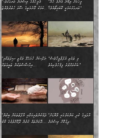
ފާފަވެރިޔާގެ ކުރިމަތިލުން
ފަރުވާކުޑަކޮށް، ޢާއިލާއެއް
”މީހަކަށް ލިބޭނެ އެންމެ ހެޔޮ
”އެމީހެއްގެ ވިސްނުން ރަނގަޅުވެ،
ރައްދުކުރައްވައިފިނަމަ ފަހެ
މީހަކު ބުރު ސޫރަ ރީތި
ކިތަންމެ ކުޑަކަމެއްވިޔަސް
ބިނާކޮށް ކައިވެންޏެއް
ރަނގަޅުކަމަކީ ކޮބައިތޯއެވެ؟“
އެކަމަކު މޫނުމަތީގެ ސޫރަ ހުތުރުވެއްޖެ
އެކަލާނގެ ރުއްސަވާނޭ
ފުރިހަމަ، މުދާތައް
މީހާ,
އޭގެ މުޞީބާތް ބޮޑުވެގެންވާ
ޤާއިމުކުރުން ދޫކޮށްފައި
🪨 އިބްނުލް މުބާރަކު
☘️ އިބްނު ޙިއްބާނު
ޙަމްދުގެ ބަސްތަކަކުން
ތަނަވަސްވެ، އެކަމަކު އެއާއެކު
ގޮތަށެވެ. އަދި ބުއްދިވެރިކަމުގެ
ކިޔެވުމާއި އެހެން
(181ހ) އަށް ދެންނެވުނެވެ:
(354ހ) ވިދާޅުވިއެވެ:
އަހަރެން އެކަލާނގެއަށް
ޢަޤީދާއާއި ފިކުރު ފުރެދިގެންވާ
ތެރޭގައި: އެއްވެސް ކަ
މަޤްޞަދުތަކުގައި އެކުދިން
”މީހަކަށް ލިބޭނެ އެންމެ ހެޔޮ
”އެމީހެއްގެ ވިސްނުން
ޙަމްދުކުރާހުށީމެވެ.“ ދެން މާ
މީހަކަށް ވެދާނެއެވެ. ދެން
މަޝްޣޫލުކުރުވުމާމެދު ތިބާ
ރަނގަޅުކަމަކީ ކޮބައިތޯއެވެ؟“
ރަނގަޅުވެ، އެކަމަކު
ގިނައިރެއް ނުވެ އޭގެ
މިފަދަ މީހަކުގެ ރީތިކަމާއި
ނަމަނަމަ ސަމާލުވެ
ވިދާޅުވިއެވެ: ”އޭނާގެ
މޫނުމަތީގެ ސޫރަ ހުތުރުވެއްޖެ
އަސްދާނުގޮނޑިއާއި ލަގަނާއި
އޭނާގެ މޮޅެތި ތަކެއްޗަށްޓަކައި
ކިބައިގައިވާ ފުރާ ފުރިހަމަ
މީހާ, ފަހެ އޭނާގެ ނަފްސުގެ
އެކީގައި އޭތި ގެނެވުނެވެ.
ބެލުމަކީ: އޭނާގެ ޢަޤީދާއާއި
"މި ތަކެތި އުފުލާމީހާވެސް
”ނަފްސަށް ހުށަހެޅޭ ވަޤުތީ ޞިފަތަކާއި
ބުއްދިއެވެ.“ ދެންނެވުނެވެ:
(ބުއްދިއާއި ވިސްނުމުގެ)
ދެން އެކަލޭގެފާނު އެއަށް
ޤަބޫލުކުރާ ގޮތްތަކާއި
ބަކުރަށްވުރެ ފިޤުހުވެރިއެވެ."
އިޙްސާސްތަކުން ޠަބީޢަތަށް
”އެގޮތަށް ލިބިގެންނުވިނަމަ
ހެޔޮކަމުން އޭނާގެ މޫނުގެ
ސަވާރުވިއެވެ. އަދި އޭގެ
ފިކުރުވެސް ނަފްސަށް
އަސަރުކުރުން:
🔅 ބަކްރު ބްނު ޢަބްދި ﷲ
ނަފްސަށް ހުށަހެޅިގެން އަންނަ
ދެން ކޮން އެއްޗެއްތޯއެވެ؟“
ހުތުރުކަން ހަނދާން
މައްޗަށް ސީދާވިހިނދު، ހެދުން
ރަނގަޅުކޮށް ޖަރީކޮށްދޭ
އަލްމުޒަނީ (108ހ)
އެކި ވައްތަރުގެ
ވިދާޅުވިއެވެ: ”ރިވެތި ރަނގަޅު
ނައްތާލައެވެ. އަނެއްކޮޅުން
ބޮނޑިކޮށްލައްވާފައި، އުޑާއި
ކަމެކެވެ. އެއީ (ޙަޤީޤަތުގައި)
ކިޔާދެއްވިއެވެ: ”އަހަރެން
އިޙްސާސްތަކުގެ ބާރުމިން ހުރި
އަދަބެކެވެ.“ ދެންނެވުނެވެ:
އެމީހަކުގެ މޫނުމަތި ރީތިވެ،
ދިމާލަށް އިސްތަށިފުޅު
އެ ދެކަންތަކުގެ ދ
އެއްފަހަރަކު ގެއިން
މިންވަރަކުން އިންސާނާގެ
”އެކަން ނެތްނަމަ ދެން
އެކަމަކު ވިސްނުން ކޮށި
ނިކުމެގެންދަނިކޮށް އެއްޗެހި
ޠަބީޢަތަށް އަސަރުކުރެއެވެ...
ކޮންކަމެއްތޯއެވެ؟“
ވެއްޖެނަމަ, އޭނާގެ ނަފްސުގެ
އުފުލުމުގެ މަސައްކަތްކުރާ
ދެން އެއަށްފަހު އެ ޠަބީޢަތުން
ވިދާޅުވިއެވެ: ”އޭނާ
އުނިކަމާހުރެ މޫނުމަތީގެ ހުރި
”އާދައިގެ ކުދި ކަންކަމުގައި މާބޮޑަށް
”ދެއްކުންތެރިކަމާއި އާފާތްތަކަށް ބިރުން
މީހަކާ ދިމާވިއެވެ. އޭނާގެ
ބުއްދިއަށް އަސަރުކުރެއެވެ...
މަޝްވަރާއަށް އަހާނޭ ރަނގަޅު
ރީތިކަން ދާހުއްޓެވެ.
ދިގުކޮށް ވިސްނުން:
ހެޔޮކަންތައް ކުރުން ދޫކޮށްލުމުގެ ބާބު
ސާމާނު އޭރު
މިއަސަރުކުރުމުގެ އަޞްލުގެ
ޞާލިޙު އަޚެކެވެ.“
އެހެންކަމުން ވިސްނުންތެރި
ބަޔާންކުރުން:
އެކަމެއްގައި އެހާ ދިގުކޮށް
🌴 އިބްނުލް ޖައުޒީ
އުފުލަމުންދިޔައެވެ. އޭރު އޭނާ
ފެށުން އައި ގޮތަކީ:
ދެންނެވުނެވެ: ”އެގޮތަށް
މީހާގެ އަތުގައި އެއްޗެއް