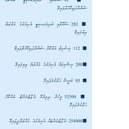
⬛ 90 ސްކޫލާއި ޔުނިވަރސިޓީ އެއްކޮށް 
ސުންނާފަތިކޮށްލާފައިވޭ 
⬛ 282 ސްކޫލާއި ޔުނިވަރސިޓީ އެކިވަރުގެ ގެއްލުން 
ލިބުފައިވޭ 
⬛ 112 މިސްކިތް އެއްކޮށް ސުންނާފަތިކޮށްލާފައިވޭ 
⬛200 މިސްކިތައް އެކިވަރުގެ ގެއްލުން ލިބިފައިވޭ 
⬛ 03 ކަނީސާ ހަލާކުވެފައިވޭ 
⬛ 52500 މީހުން ދިރިއުޅޭ އެޕާޓްމަންޓް އެއްކޮށް 
ހަލާކުވެފައިވޭ 
⬛254000 އެޕާޓްމަންޓަށް އެކިވަރުގެ ގެއްލުންދީފައިވޭ 