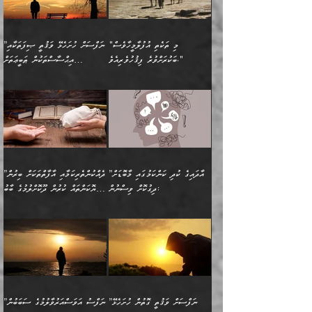
ރަނގަޅުކަމަކީ ކޮބައިތޯއެވެ؟“
ރަނގަޅުވެ، އެކަމަކު
ގިނައިރެއް ނުވެ އޭގެ
މިފަދަ މީހަކުގެ ރީތިކަމާއި
ނަމަނަމަ ސަމާލުވެ
ވިދާޅުވިއެވެ: ”އޭނާގެ
މޫނުމަތީގެ ސޫރަ ހުތުރުވެއްޖެ
އަސްދާނުގޮނޑިއާއި ލަގަނާއި
އޭނާގެ މޮޅެތި ތަކެއްޗަށްޓަކައި
ކިބައިގައިވާ ފުރާ ފުރިހަމަ
މީހާ, ފަހެ އޭނާގެ ނަފްސުގެ
އެކީގައި އޭތި ގެނެވުނެވެ.
ބެލުމަކީ: އޭނާގެ ޢަޤީދާއާއި
"މި ތަކެތި އުފުލާމީހާވެސް
”ނަފްސަށް ހުށަހެޅޭ ވަޤުތީ ޞިފަތަކާއި
ބުއްދިއެވެ.“ ދެންނެވުނެވެ:
(ބުއްދިއާއި ވިސްނުމުގެ)
ދެން އެކަލޭގެފާނު އެއަށް
ޤަބޫލުކުރާ ގޮތްތަކާއި
ބަކުރަށްވުރެ ފިޤުހުވެރިއެވެ."
އިޙްސާސްތަކުން ޠަބީޢަތަށް
”އެގޮތަށް ލިބިގެންނުވިނަމަ
ހެޔޮކަމުން އޭނާގެ މޫނުގެ
ސަވާރުވިއެވެ. އަދި އޭގެ
ފިކުރުވެސް ނަފްސަށް
އަސަރުކުރުން:
🔅 ބަކްރު ބްނު ޢަބްދި ﷲ
ނަފްސަށް ހުށަހެޅިގެން އަންނަ
ދެން ކޮން އެއްޗެއްތޯއެވެ؟“
ހުތުރުކަން ހަނދާން
މައްޗަށް ސީދާވިހިނދު، ހެދުން
ރަނގަޅުކޮށް ޖަރީކޮށްދޭ
އަލްމުޒަނީ (108ހ)
އެކި ވައްތަރުގެ
ވިދާޅުވިއެވެ: ”ރިވެތި ރަނގަޅު
ނައްތާލައެވެ. އަނެއްކޮޅުން
ބޮނޑިކޮށްލައްވާފައި، އުޑާއި
ކަމެކެވެ. އެއީ (ޙަޤީޤަތުގައި)
ކިޔާދެއްވިއެވެ: ”އަހަރެން
އިޙްސާސްތަކުގެ ބާރުމިން ހުރި
އަދަބެކެވެ.“ ދެންނެވުނެވެ:
އެމީހަކުގެ މޫނުމަތި ރީތިވެ،
ދިމާލަށް އިސްތަށިފުޅު
އެ ދެކަންތަކުގެ ދ
އެއްފަހަރަކު ގެއިން
މިންވަރަކުން އިންސާނާގެ
”އެކަން ނެތްނަމަ ދެން
އެކަމަކު ވިސްނުން ކޮށި
ނިކުމެގެންދަނިކޮށް އެއްޗެހި
ޠަބީޢަތަށް އަސަރުކުރެއެވެ...
ކޮންކަމެއްތޯއެވެ؟“
ވެއްޖެނަމަ, އޭނާގެ ނަފްސުގެ
އުފުލުމުގެ މަސައްކަތްކުރާ
ދެން އެއަށްފަހު އެ ޠަބީޢަތުން
ވިދާޅުވިއެވެ: ”އޭނާ
އުނިކަމާހުރެ މޫނުމަތީގެ ހުރި
”އާދައިގެ ކުދި ކަންކަމުގައި މާބޮޑަށް
”ދެއްކުންތެރިކަމާއި އާފާތްތަކަށް ބިރުން
މީހަކާ ދިމާވިއެވެ. އޭނާގެ
ބުއްދިއަށް އަސަރުކުރެއެވެ...
މަޝްވަރާއަށް އަހާނޭ ރަނގަޅު
ރީތިކަން ދާހުއްޓެވެ.
ދިގުކޮށް ވިސްނުން:
ހެޔޮކަންތައް ކުރުން ދޫކޮށްލުމުގެ ބާބު
ސާމާނު އޭރު
މިއަސަރުކުރުމުގެ އަޞްލުގެ
ޞާލިޙު އަޚެކެވެ.“
އެހެންކަމުން ވިސްނުންތެރި
ބަޔާންކުރުން:
އެކަމެއްގައި އެހާ ދިގުކޮށް
🌴 އިބްނުލް ޖައުޒީ
އުފުލަމުންދިޔައެވެ. އޭރު އޭނާ
ފެށުން އައި ގޮތަކީ:
ދެންނެވުނެވެ: ”އެގޮތަށް
މީހާގެ އަތުގައި އެއްޗެއް
ވިސްނުން ޙައްޤުނުވާ
(597ހ) ވިދާޅުވިއެވެ:
ކިޔަމުންދިޔައެވެ: «الْحَمْدُ
ޞައްޙަކޮށްވާ ޠަބީޢަތެއް
ނެތްނަމަ ދެން
ނެތަސް ކަންބޮޑުވެ
ކަންކަމުގައި މާބޮޑަށް
”ދެއްކުންތެރިކަމާއި
لِله، أسْتَغْفِرُ الله»
ބަދަލުކޮށްލާ ގޮތަށް އައި
ކޮންކަމެއްތޯއެވެ؟“
ހިތާމަކުރުމެއް ނެތެވެ. އެހެނީ
ވިސްނުމަކީ ބައްޔެކެވެ.
އާފާތްތަކަށް ބިރުން
އެވެ. އެއަށްވުރެ އިތުރަށް
ލޯބިވާކަހަލަ އިޙްސާސެކެވެ.
ވިދާޅުވިއެވެ: ”ދިގުކޮށް
ބުއްދިވެރިޔާއަށް ތަނ
ފަހަރެއްގައި މިހެންވަނީ
ހެޔޮކަންތައް ކުރުން
އެއްޗެއް ނުކިޔައެވެ. ދެން
ދެން އެ ޠަބީޢަތުން ބުއްދިއަށް
މުހިއްމު ކަންކަމާއި އަދި
ދޫކޮށްލުމުގެ ބާބު
އޭނާ ވަކިތަނަކަށް ދިޔައެވެ.
އަސަރުކުރީއެވެ. ޝަރީޢަތުގައި
”ނަފްސަށް ވަޤުތީ ގޮތުން ހުށަހެޅޭ
”ނަފްސު އަވަސްއަރުވާލުމުގެ ސަބަބުން
މުހިއްމު ނޫންކަންކަމާމެދުވެސް
ބަޔާންކުރުން: ދަންނާށެވެ!