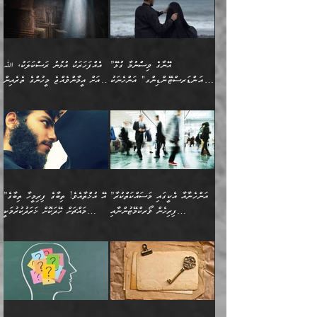
ދާއިމަކަށް ނުހުރެއެވެ. އެކަމަކު
ބަލިކަށިވެ ގަމާރުވެ
ހިތްވަރުދޭން ބޭނުންކުރާ
ނުރުހުންވުމާއި، އުފާވުމާއި
(ޤުރްއާނާއި ސުންނަތް ދޫކޮށް
ބަޔާންކުރުން: ކުރެވޭ ނުބައި
އެކަންކަން ލައިގަނެފައި
ކޮސްވެގެންވާ ކަމަށް ތުހުމަތުވެ
ފެތުރިގެންވާ ފަސް ގޮތެއް
ދެރަވުންވެއެވެ. މިއީ
ބުއްދީގެ ޙުއްޖަތްތަކާއި
ކަންތައް ފޮރުވާ
އަނެއްކާ ފިލ
އަހަރެން ތިބާއަށް ކިޔާދޭނަމެވެ.
ނަފްސުތަކުގައިވާ ޠަބީޢީ
ވިސްނުންތައް ބޭނުންކޮށްގެން
ވަންހަނާކުރުމަކީ
ތިބާގެ އަންހެން ދަރިފުޅަށް
ޞިފަތަކެކެވެ. ނަމަވެސް
ދީނުގެ ކަންކަމުގައި
ދެއްކުންތެރިކަމެއްކަމުގައި
”އޭނާގެ ވިސްނުމާ ގުޅޭ
އެއްފަހަރަކު އުޅުނު ރަސްކަލަކު، ﷲ
އަދި އެކުއްޖާގެ
އެކަންކަން އިންސާނާއަށް
ވާހަކަދައްކާ މީހުންގެ)
ހީކުރާ މީހަކު ހީކޮށްފާނެއެވެ.
"އަންޑަރސްޓޭންޑިންގ" އަންހެނަކު
އަށް އީމާންވެއްޖެ މީހުންގެ ތެރެއިން
މުސްތަޤްބަލަށް އެކަމުގެ
ޖެހޭހިނދު އެއީ ވަޤުތީ ގޮތުން
މަޖްލިސްތަކަށް
އެކަންވަނީ އެހެންނެއް ނޫނެވެ.
ހޯދަން ވަރުބަލިވެގެން އުޅެއެވެ.
މީހަކު އަތުޖެހިއްޖެނަމަ އެމީހަކު
އޭ އަޚާއެވެ! ތިބާއާ އެއްފަދަ
🌴 ހިޝާމު ބްނު އިސްމާޢީލު
ނުރައްކާ ނޭނގިހުރެވެސް ތިބާ
ހުށަހެޅޭ ޞިފަތަކަކަށްވެއެވެ.
ޞަލީބަށް އެރުވުމަށް އަމުރުކުރަމުން
ޙާޒިރުވިންހެއްޔެވެ؟“ އަބޫ
މަނާވެގެންވާކަމަކީ
ފިރިހެނަކާ މެނުވީ ތިބާގެ
(217ހ) ކިޔާދެއްވިއެވެ:
އެކަމަށް ވެއްޓިފައި
ދެން އޭގެ ޠަބީޢީ
ދިޔައެވެ.
ޢުމަރު ވިދާޅުވިއެވެ:
އިންސާނާއަކީ ވަރަޢަވެރި
ވިސްނުމާ އެއްގޮތްވެ
”އެއްފަހަރަކު އުޅުނު
ވެދާނެއެވެ: 1- އާމްދަނީ
މިންގަނޑަށްވުރެ އެޞިފަތައް
”އާނއެކެވެ. އަހަރެން
މީހެއްކަމުގައި މީހުންނަށް
އަންޑަރސްޓޭންޑު
ރަސްކަލަކު، ﷲ އަށް
ހޯދަން މަސައްކަތްކުރުމާއި
ބޭރުވެއްޖެނަމަ, އެހިސާބުން
ދެފަހަރަކު ޙާޒިރުވީމެވެ. ދެން
ދައްކަންވެގެން، އަދި އޭނާއަކީ
ނުވެވޭނެއެވެ. ދެންފަހެ
އީމާންވެއްޖެ މީހުންގެ ތެރެއިން
ވަޒީފާ އަދާކުރުމުގެ ދަރަޖަ
ބުއްދިއަށް އަސަރުކުރެއެވެ.
އެއަށ
ﷲ ދެކެ ބިރުގަންނަ
އަންހެނާއަށް ބަލާއިރު ތިޔަ
މީހަކު އަތުޖެހިއްޖެނަމަ
ބޮޑުކޮށް މަތިކުރުމެވެ.
ޠަބީޢީ އާދައިގެ މިން ތެރޭގައި
”އަންހެނާއާ އެކީގައި މަސައްކަތްކުރާ
”އޭ އުޚްތާއެވެ! ތިބާގެ ފިރިމީހާ ތިބާގެ
ދެމީހުންގެ ގުޅުމަކީ އެކަކު
އެމީހަކު ޞަލީބަށް އެރުވުމަށް
ޚާއްޞަކޮށް ޑޮކްޓަރީކަމާއި
އެޞިފަތައް ހުރިނަމަ,
ފިރިހެން ވޯރކްމޭޓުންނާއި
މައްޗަށް ހޭދަކޮށް ޚަރަދުކުރުމަކީ
އަނެކަކުގެ ވިސްނުން ފަހުމްވެ
އަމުރުކުރަމުން ދިޔައެވެ. ދެން
އިންޖިނޭރުކަންފަދަ
އެޞިފަތަކަށް އަސަރުކުރުވާ،
ކްލާސްމޭޓުންނަކީ މަރެވެ.
ޢައިބެއް ނޫނެވެ.
ޅިޔަނުންނާއިމެދު ޙަދީޘްގައި
ހަމަ އެގޮތަށް ތިބާގެ
ދޭހަވުމަށްވުރެ މާ މަތީ
ﷲ އަށް އީމާންވާ މީހުންގެ
ވަޒީފާތަކެވެ. އެހެނީ ވަޒީފާ
އޭގެ މައްޗަށް ޙުކުމްކުރާ
އައިސްފައިވަނީ އެއީ މަރު
ބައްޕައާއި، ތިބާގެ ފިރިހެން
ގުޅުމެކެވެ. އެއީ އެކަކު
ތެރެއިން މީހަކު ގެނެވި
އަދާކުރުމުގެ ދަރަޖަ ބޮޑުކޮށް
އެއްޗަކީ ބުއްދިކަމުގައިވެއެވެ.
ކަމުގައިއެވެ. އައުލަވީ
ދަރިފުޅުވެސް ތިބާއަށް
އަނެކަކު ފުރިހަމަކޮށްދޭ
ޞަލީބަށް އެރުވުމަށް
މަތިކުރާ ޒުވާން އަންހެނާ
އެއީ ބުއްދީގައި ޢިލްމާއި،
ޤިޔާސުން އެޙަދީޘްގައި:
ޚަރަދުކޮށްދިނުން ޢައިބަކަށް
ގުޅުމެކެވެ. އެހެންކަމުން،
އަމުރުކުރިހިނދު އޭނާއަށް
ތަޖ
އަންހެނާ ވަޒީފާ އަދާކުރާ
ނުވެއެވެ. އެހުރިހާ
ތިބާގެ ވިސްނުމާއި ޚިޔާލާ
ބުނެވުނެވެ: "ވަޞިއްޔަތެއް