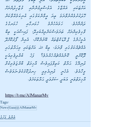
އީމާންކަމަކީ ކޮބައިތޯއެވެ؟ އަދި ތިބާގެ މުދަލުން ﷲ 
އަށްޓަކައި ޣައްޒާގެ އެމުސްލިމުންނާއި މުޖާހިދުންނަށް 
ހޭދަކުރުމެއްނުވާނަމަ ތިޔަ އީމާންކަމުގައި އުނިކަމެއްވާކަން 
ދަންނާށެވެ. ހަމައެހެންމެ ހުޅަނގާއި ހުޅަނގުގެ 
ވާގިވެރިންނަށް ތަނަވަސްކަންލިއްބައިދޭ، ފައިސާއަކީ ތިބާ 
އެމީހުންގެ ޕްރޮޑަކްޓްތައް ބޭނުންކޮށް، އެއިން ފޯރުކޮށްދޭ 
އެއްޗެއްކަމުގައި ވާނަމަ، ތިބާ ﷲ އަށްޓަކައި މިޙަޔާތުގައި 
ދޫޫކޮށްލީ ކޮންއެއްޗެއްހެއްޔެވެ؟ ފަހެ ބުއްދިވެރިއަކީ 
ދުނިޔޭގެ ޙަޔާތް ކަތިލާފައިވެސް އާޚިރަތް ބާއްޖަވެރިކުރާ 
މީހާއެވެ. އެހެނީ ދުނިޔެމިއީ ހިނދުކޮޅެކެވެ.ނަމަވެސް 
އާޚިރަތްވަނީ އަބަދީ ސަރުމަދީ ޙަޔާތަކަށެވެ.
https://t.me/AlManarMv
Tags:
News
Gaza
@AlManarMv
އެންމެ ފަހުގެ