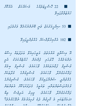
⬛ 22 ހޮސްޕިޓަލެއްގެ މަސައްކަތް އެއްކޮށް 
ހުއްޓުވާލާފައިވޭ 
⬛ 53 ޞިއްޙީމަރުކަޒު ވަނީ ބޭނުންނުކުރެވޭ ވަރުވެފައި 
⬛ 102 އެމްބިޔުލާންސަށް ގެއްލުންދީފައިވޭ
އޭ އިސްލާމީ އުއްމަތެވެ. މަތީގައިއެވާ ޢަދަދުތައް ޙިސާބު 
ނަންބަރެއްގެ ގޮތުގައި ފެންނަން ހުއްޓެއްކަމަކު އެއީ 
މުސްލިމް ފުރާނަތަކެއްގެ ވާހަކައެވެ. މުސްލިމް ބިމެއް 
ފަނާކުރަމުންދާ ވާހަކައެވެ. މުސްލިމުންގެ މުދާތަކަށް 
ގެއްލުންދީ ސުންނާފަތިކުރާ ވާހަކައެވެ. މުސްލިމުންގެ 
މުޤައްދަސްތަންތަނާއި ތަކެތީގެ ޤަދަރުކުޑަކޮށް އެތަންތަން 
ފަނާކުރަމުންދާ ވާހަކައެވެ. ވީއިރު އަދިވެސް ތިބާ 
ﷲއަށްޓަކައި އެ ކާފިރުން ދެކެ ރުޅިއައުމެއް ނުވޭހެއްޔެވެ؟ 