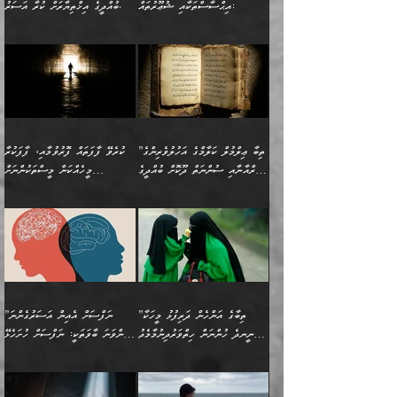
ދެން އޭނާގެ ބުރަކަށީގައި ހުރި
ލޯބިވެވޭކަހަލަ އިޙްސާސްތައް
އިޙްސާސްތަކާއި ޝުޢޫރުތައް:
ބުއްދީގެ އިޚްތިޔާރަށް ކުރާ އަސަރު.
މާބޮޑަށް ސަމާލުވެގެން
މީސްތަކުންގެ ތެރޭގައި،
ސާމާނުތައް ބަހައްޓަންދެން
ގެނައުން މަނައެއް ނުކުރެއެވެ.
ނަފްސަށް ބައިވަރު ވަޤުތީ
ބައެއް ނަފްސުތަކުގެ
ހުށިޔާރުވެގެން އުޅޭ ބައެއް
ދެއްކުންތެރިއަކަށް ވެދާނޭކަމަށް
އަހަރެން ހުރީމެވެ. ދެން
މިސާލަކަށް ބެލުމުގެ
ޞިފަތަކާއި އިޙްސާސްތައް
ޠަބީޢަތުގައި
ނަފްސުތަކުގެ ސަބަބުން
ބިރުން ހެޔޮ ޢަމަލުކުރުން
ބުނެފީމެވެ: "މި ނޫން އެއްޗެއް
ލައްޒަތެވެ. އެކަމަކު
ލިބިގެންވެއެވެ. އެއީ
އަވަސްއަރުވާލުންވެއެވެ. ދެން
ބުއްދިއަށް ކުރާ
ދޫކޮށްލާ މީހުންވެއެވެ. އެއީ
ކިޔަން ތިބާއަށް ރަނގަޅަށް ނ
ޝަރީޢަތުން އެއ
ނަފްސުގައި ހިފެހެއްޓިގެންވާ
ކުޑަ ވަޤުތުކޮޅެއްގެ ތެރޭގައި
އަސަރުންކަމުގައި ވެދާނެއެވެ.
ގޯހެކެވެ. އަދި ޝައިޠާނާއަށް
ލާޒިމް ޠަބީޢަތުގެ ތެރޭގައިވާ
ބުއްދި ލައްވާ ނުރައްކާތެރި
އެފަދަ ކަންކަމާމެދު ވިސްނާ
ވެވޭ އެއްބަސްވުމެކެވެ.
ކަންކަމެއް ނޫނެވެ. ނަމަވެސް
ޤަރާރުތައް ނިންމާ،
ފިކުރުކުރުން މާބޮޑަށް
އެކަމަކު އޭގައި އަހަރުމެން
”ތިބާ ޢިލްމުލް ކަލާމްގެ އަހުލުވެރިންގެ
ކުރެވޭ ފާފަތައް ފޮރުވުމާއި، ފާފަކުރާ
އެއީ ހުށަހެޅި ލައިގަންނަ
އިޚްތިޔާރުކުރަން އެނަފްސު
ދިގުލައިފިނަމަ, ފުރިހަމަ ކުރުން
ތަފްޞީލުކޮށް ބުނަމެވެ.
(ޤުރްއާނާއި ސުންނަތް ދޫކޮށް ބުއްދީގެ
މީހެއްކަން މީސްތަކުންނަށް
ކަންކަމެވެ. މިސާލަކަށް:
ބޭނުންވެއެވެ. ދެން ނަފްސަށް
ޙައްޤުވާ ކަންކަން
ހެޔޮކަންތައް ބެހިގެންދަނީ:
ޙުއްޖަތްތަކާއި ވިސްނުންތައް
އެނގިގެންވުމަށް ނުރުހުންވުމާއި،
އަބޫ ޢުމަރު އަޙްމަދު ބްނު
🌴 އިބްނުލް ޖައުޒީ
ހިތާމަޔާއި އުފަލާއި،
އޭގެ އަވަސްއަރުވާލުމާއި،
ބޭނުންކޮށްގެން ދީނުގެ ކަންކަމުގައި
މީސްތަކުން އޭނާ ނުބައިކޮށްފައި
ފުރިހަމަކުރުން މަނާކުރާ
🔹ސީދާ އެކަމުގައި
މުޙައްމަދު އަލްމާލިކީ
(597ހ) ވިދާޅުވިއެވެ:
ކަންބޮޑުވުމާއި
އަނެއްކޮޅުން ބުއްދި
ވާހަކަދައްކާ މީހުންގެ) މަޖްލިސްތަކަށް
އެއްޗެހިކިޔުމަށް ނުރުހުންވުން
ކަމެއްކަމުގައި:
(ދުނިޔަވީ) ލައްޒަތެއް ނެތް
(429ހ)، ބަޣުދާދުން
”ކުރެވޭ ފާފަތައް ފޮރުވުމާއި،
ޙާޒިރުވިންހެއްޔެވެ؟“
ހުއްދަވެގެންވާކަން ބަޔާންކުރުން:
ހިތްފަސޭހަވުމާއި،
މަޝްޣޫލުކޮށްލާފަދަ އެހެރަ
ރައްކާތެރިކަމުގެ ފިޔަވަޅުތައް
ކަންކަމެވެ. މިސާލަކަށް
ޤައިރަވާނުގެ ރަށަށް އައިހިނދު
ފާފަކުރާ މީހެއްކަން
ބިރުވެރިކަމާއި އަމާންކަމުގެ
އިޙްސާސްތަކާއި ޝުޢޫރުތައް
އެޅުމާއި، ދިމާވެދާނޭ ގޮތ
ނަމާދާއި، ރޯދައާއި، ޙައްޖާއި،
އަބޫ މުޙައްމަދު އިބްނު އަބީ
މީސްތަކުންނަށް
އިޙްސާސާއި، މޮޅިވެރިކަމާއި
ޖަމަޢަވެއްޖެނަމަ, އެހިނދުން
ހަ
ޒައިދު އަލްޤައިރަވާނީ
އެނގިގެންވުމަށް
ހިތްހަމަޖެހުމާއި އެނޫންވެސް
ނުބައި ރައުޔު، އަދި ފަހުން
”ތިބާގެ އަންހެން ދަރިފުޅު މީހަކާ
”ނަފްސަށް އެއިން އަސަރުގެންނަ
(386ހ) އެކަލޭގެފާނާ
ނުރުހުންވުމާއި، މީސްތަކުން
ގިނަ ކަންކަމެވެ. މި
ހިތާމަކުރާނޭ ކަންކަން ބުއްދިން
ނީނދެ ހުންނަން ހިތްވަރުދިނުމާމެދު
ތިންވަނަ ބާވަތަކީ: ނަފްސަށް ހުށަހެޅޭ
ވާހަކަދައްކަވަމުން
އޭނާ ނުބައިކޮށްފައި
ޞިފަތަކުން ކަމެއް ނަފްސުގައި
އިޚްތިޔާރުކުރެއެވެ. އަދި
ތިބާ ހުށިޔާރުވެ ޚަބަރުދާރުވާށެވެ!
ކަންކަމެވެ. (ޝުޢޫރުތަކާއި
އެގޮތަށް ތިމަންނާ ހިތްވަރުދެނީ
އެގޮތުން ނަފްސުގެ
އެއްސެވިއެވެ: ”ތިބާ ޢިލްމުލް
އެއްޗެހިކިޔުމަށް ނުރުހުންވުން
އިޙްސާސްތަކެވެ.)
އަބަދުމެ ހަރުލައިގެން
ފަހަރެއްގައި އެފަދަ ބުއްދިއެއް
ކިހިނެއްހެއްޔެވެ؟ އެކަމަށް
ޠަބީޢަތުގައި ލޯބިވުމާއި
ކަލާމްގެ އަހުލުވެރިންގެ
ހުއްދަވެގެންވާކަން