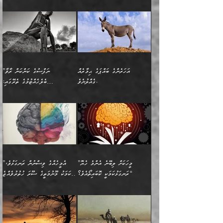
ބޭރު ފެންޑާގައި އޮންނަ
އެކަމުގައި ޢިލްމު ސާފުކޮށް
(354ހ) ވިދާޅުވިއެވެ:
عليه وسلم
ހެޔޮ ރަނގަޅު ކަންތަކުންވާ
ދެން އެމީހުން ރޭގަނޑުގެ ގިނަ
މީހަކީ: ވާހަކަތަކެއް ދައްކާފައި
ޚާލިޞްވެގެންނެވެ. އަދި
”ބުއްދިވެރިޔާ ދައްކާ
ޙަދީޘްކުރެއްވިކަމަށް
ކަމެކެވެ. އެހެންކަމުން އެއާ
ވަޤުތު ނަމާދުކޮށްފާނެއެވެ.
ދެން އޭގެ ފަހުން އެނިކުތް
ބުއްދިވެރިޔަކު ވެއްޖެއްޔާ
ވާހަކަތައް، ޞައްޙަކޮށް
ރިވާކުރެވެއެވެ: "ތިން
އިދިކޮޅު ޞިފައެއް
އަނެއްކޮޅުން މީނާގެ ޢާދައަކީ
އެއްޗެ
ނިންމާނޭކަމަކީ: އެމީހަކު
ސަލާމަތުންވާ ހަށިގަނޑެއް
އަންހެންދަރިން އެމީހަކަށް ލިބި:
ޤާއިމުކޮށްގެން ހުރި މީހަކާ
ސާޢަތެއްވަރު އިރުކޮޅެއް
ކުރާކަމަކާ
ސީދާވާހެން ސީދާވާނެއެވެ.
1-ދެން އެކުދިން
އެކުގައި އިށީންދެ އުޅެގެން
ރޭއަޅުކަންކުރުމެވެ. ދެން މީނާ
އަނެއްކޮޅުން ޖާހިލުމީހާ ދައްކާ
އަދަބުވެރިކުރުވާ 2-އަދި
ﷲ ދެއްވި ނިޢުމަތް
(އެމީހުންނާ އެކުގައި
އަހަރެންގެ ބައްޕަގެ ޙިމާރެއް
”ނަފްސުގެ ކަންކަން ރާވާ
ވާހަކަތައް، ބަލިވެފައިވާ
އެކުދިން ކައިވެނިކުރުވާ 3-
ގަޑުބަޑުކޮށް
ރޭކުރާއިރު) އެމީހުންނާ
ގެއްލުނެވެ.
ބެލެހެއްޓުމުގެ ތެރޭގައި:
ހަށިގަނޑެއް އެގޮތްމިގޮތްވާހެން
އަދި އެކުދިންނަށް ހެޔޮކޮށް
ހުތުރުނުކުރާހުއްޓެވެ...
އެއްގޮތްވެއެވެ. ނުވަތަ އެމީހުން
މަގުފުރެދިފައިވާ ބަޔަކުގެ ކިބައިގައިވާ
🌱 ޖަޢުފަރު ބްނު މުޙައްމަދު
އެމީހުންގެ މަގުފުރެދުމާއި
ފުށޫއަރާ އިދިކީލަވާނެއެވެ. އަދި
ހިތައިފިނަމަ ފަހެ އެމީހަކަށްވަނީ
މޮޅެތި ރިވެތި ކަންކަމަށް ބަލާ
ބުއްދިއާއި ވިސްނުންތެރިކަން
ރޯދަ ހިފާއިރު މީނާވެސް
(148ހ) ކިޔާދެއްވިއެވެ:
އެމޮޅެތި ކަންކަމާ ގުޅުމެއް
ވިސްނުން ދިގު ނުކުރުންވެއެވެ.
ބުއްދިވެރިޔާގެ ބަސްތައް އެއީ
ސުވަރުގެއެވެ." 📖 ސުނަނު
އިތުރުކޮށްދޭނެ ކަމަކީ: އޭނާފަދަ
އެމީހުންނާއެކު ރޯދަހިފައެވެ.
”އަހަރެންގެ ބައްޕަގެ ޙިމާރެއް
ނުވެއެވެ. އެހެނީ ނަފްސަކީ
ކިތަންމެ މަދު
އަބީ ދާވޫދު 📖 ފަހެ ތިބާގެ
(އެހެން ބުއްދިވެރިންނާ)
އެމީހުން
ގެއްލުނެވެ. ދެން ބައްޕަ
ވަޒަންހަމަވާ އެއްޗެއް ނޫނެވެ.
ބަސްތަކެއްވިޔަސް އޭގެ ޤަދަރު
އަންހެން ދަރިން
ގާތްވުމާއި، އެއާ އިދިކޮޅު އިދ
ވިދާޅުވިއެވެ: ”ﷲ ތަޢާލާ
ނަފްސު ކަންކަން
ބޮޑުވެގެންވެއެވެ. އެއީ
ކައިވެނިކުރުވުމުގައި
އަހަރެންނަށް އޭތި އަނބުރާ
މަސްހުނިކޮށްލައެވެ. އެގޮތުން
ފާފަވެރިޔާގެ ކުރިމަތިލުން
ފަރުވާކުޑަކޮށް، ޢާއިލާއެއް
”މީހަކަށް ލިބޭނެ އެންމެ ހެޔޮ
”އެމީހެއްގެ ވިސްނުން ރަނގަޅުވެ،
ރައްދުކުރައްވައިފިނަމަ ފަހެ
މީހަކު ބުރު ސޫރަ ރީތި
ކިތަންމެ ކުޑަކަމެއްވިޔަސް
ބިނާކޮށް ކައިވެންޏެއް
ރަނގަޅުކަމަކީ ކޮބައިތޯއެވެ؟“
އެކަމަކު މޫނުމަތީގެ ސޫރަ ހުތުރުވެއްޖެ
އެކަލާނގެ ރުއްސަވާނޭ
ފުރިހަމަ، މުދާތައް
މީހާ,
އޭގެ މުޞީބާތް ބޮޑުވެގެންވާ
ޤާއިމުކުރުން ދޫކޮށްފައި
🪨 އިބްނުލް މުބާރަކު
☘️ އިބްނު ޙިއްބާނު
ޙަމްދުގެ ބަސްތަކަކުން
ތަނަވަސްވެ، އެކަމަކު އެއާއެކު
ގޮތަށެވެ. އަދި ބުއްދިވެރިކަމުގެ
ކިޔެވުމާއި އެހެން
(181ހ) އަށް ދެންނެވުނެވެ:
(354ހ) ވިދާޅުވިއެވެ:
އަހަރެން އެކަލާނގެއަށް
ޢަޤީދާއާއި ފިކުރު ފުރެދިގެންވާ
ތެރޭގައި: އެއްވެސް ކަ
މަޤްޞަދުތަކުގައި އެކުދިން
”މީހަކަށް ލިބޭނެ އެންމެ ހެޔޮ
”އެމީހެއްގެ ވިސްނުން
ޙަމްދުކުރާހުށީމެވެ.“ ދެން މާ
މީހަކަށް ވެދާނެއެވެ. ދެން
މަޝްޣޫލުކުރުވުމާމެދު ތިބާ