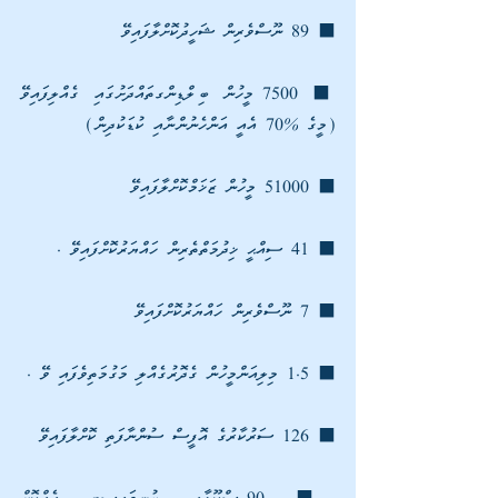
⬛ 89 ނޫސްވެރިން ޝަހީދުކޮށްލާފައިވޭ 
⬛ 7500 މީހުން ބިލްޑިންގތައްދަށުގައި ގެއްލިފައިވޭ 
(މީގެ %70 އެއީ އަންހެނުންނާއި ކުޑަކުދިން) 
⬛ 51000 މީހުން ޒަޚަމްކޮށްލާފައިވޭ
⬛ 41 ސިއްޙީ ޚިދުމަތްތެރިން ހައްޔަރުކޮށްފައިވޭ .
⬛ 7 ނޫސްވެރިން ހައްޔަރުކޮށްފައިވޭ 
⬛ 1.5 މިލިއަންމީހުން ގެދޮރުގެއްލި މަގުމަތިވެފައި ވޭ . 
⬛ 126 ސަރުކާރުގެ އޮފީސް ސުންނާފަތި ކޮށްލާފައިވޭ 