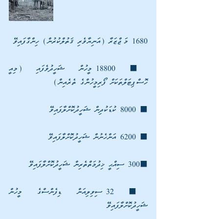
1680 މަޖްޒަރާ (އަނިޔާވެރި ޤަތުލްކުރުން) ހިންގާފައިވޭ 
⬛ 18800 މީހުން ޝަހީދުވެފައި (މިއީ 
ހޮސްޕިޓަލްތަކަށް ފޯރިމީހުންގެ ތެރެއިން) 
⬛ 8000 ކުޑަކުދިން ޝަހީދުކޮށްލާފައިވޭ 
⬛ 6200 އަންހެނުން ޝަހީދުކޮށްލާފައިވޭ 
⬛300 ސިއްޙީ ޚިދުމަތްތެރިން ޝަހީދުކޮށްލާފައިވޭ 
⬛ 32 ސިވިލިއަން ޑިފެންސްގެ މީހުން 
ޝަހީދުކޮށްލާފައިވޭ 