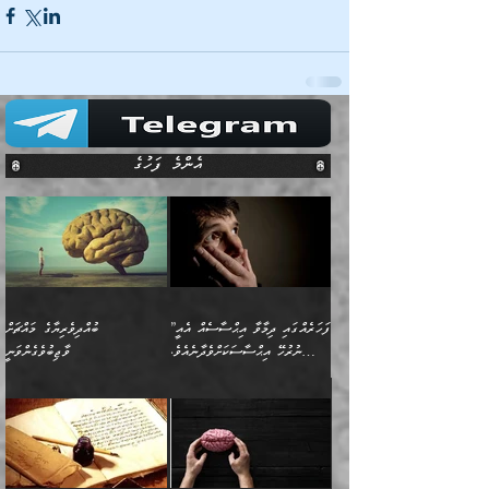
އެންމެ ފަހުގެ
”ފަހަރެއްގައި ދިމާވާ އިޙްސާސެއް އެއީ
ބުއްދިވެރިޔާގެ މައްޗަށް
ނުރުހޭ އިޙްސާސަކަށްވެދާނެއެވެ.
ވާޖިބުވެގެންވަނީ
މިސާލަކަށް ކަމަކާމެދު ބިރުގަތުމެވެ.
”ފަހަރެއްގައި ދިމާވާ
⭐ އިބްނު ޙިއްބާނު (354ހ)
އިޙްސާސެއް އެއީ ނުރުހޭ
ވިދާޅުވިއެވެ: ”ބުއްދިވެރިޔާގެ
އިޙްސާސަކަށްވެދާނެއެވެ.
މައްޗަށް ވާޖިބުވެގެންވަނީ: މި
މިސާލަކަށް ކަމަކާމެދު
ދުނިޔޭގެ ކަންކަމުން އޭނާގެ