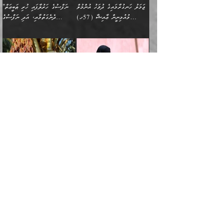
ތަނުގައި އުޅޭ، ފިރިހެނުން
އެންމެންވެސް މުދަލާއި ފައިސާ
އެއްގޮތްވެ ވިސްނޭ އަންހެނަކު
އޮތިއްޔާ ކުރާށެވެ." ދެން އޭނާ
ޖަމަލު ހަނގުރާމައިގެ ދުވަހު އުންމުލް
”ނަފްސުގެ ހަރުލާފައި ހުރި ޠަބީޢަތް
ހިމެނެއެވެ. އެއީ އެމީހުންގެ
އެއްކުރާ މަޤްޞަދެއްކަމުގައި
ހޯދަން ތިބާއަށް ޙާޖަތެއް
ބުނެފިއެވެ: "އަހަރެން
މުއުމިނީން ޢާއިޝާ (57ހ)
ދެނެގަތުމާއި، އަދި ނަފްސުގެ
ވޯރކްމޭޓު އަންހެނާގެ ގާތަށް
ބަލަނީ ތިބާއެވެ. އެގޮތުން
ނުވެއެވެ. ތިބާ ޙާޖަތް
ވަޞިއްޔަތް ކުރާނީ
ނިކުމެވަޑައިގަންނަވަން
އެދުންވެރިކަން ބުއްދިން ވަޒަންކުރުމަށް
”އަންހެނުން ޖިހާދުކުރަން
ނަފްސުގެ ޠަބީޢަތުގެ ހުރި
ވަދެއުޅުން ގިނަވެގެންވާ
ބައްޕަގެ ގާތުގައި: "ތިހާވަރަށް
ޤަޞްދުކުރެއްވިހިނދު އުންމުލް
އެއިން ކުރާ އަސަރު:
ޖެހިގެންވަނީ ތިބާގެ
ކޮންކަމަކަށްހެއްޔެވެ. އަހަރެން
ޖެހޭނެކަމަށްވާނަމަ ﷲ ގެ
ޞިފަތަކަކީ ކޮބައިކަން
ފިރިހެނުންނެވެ. ފަހެ އެމީހުންނީ
ބުރަކޮށް މަސައްކަތްކޮށް
މުއުމިނީން އުންމު ސަލަމާ (61ހ)
ވިސްނުމާއި ޚިޔާލާއެކު ތިބާ
ދުނިޔެއަށް ވެއްދުނީ އަހަރެންގެ
ރަސޫލާ صلى الله عليه
ނޭނގެނީސް، ނަފްސު
އެކަމަނާއަށް ލިޔުއްވިކަމަށް
ޅިޔަނުންނަށްވުރެ އެތައް
ދާއޮހޮރުވަނީ ކީއްވެހޭ"
ބަލައިގަންނަ އަންހެނަކު
ލަފައެއް ނެތިއެވެ. އެތަނުގ
وسلم ކަމަނާއަށް އެކަމަށް
ޝަހުވަތްތައް ނަގައިގަންނަ
ރިވާކުރެވެއެވެ:
ގޮތަކުން ނުރައްކާ ބޮޑު
އަހައިފިނަމަ އޭނާ ބުނާނީ
ހޯދުމެވެ. އެހެނ
ޢަހްދު ހިއްޕެވީހެވެ. ކަމަނާ
ގޮތް ވަޒަންކުރަން ބުއްދިއަށް
ބައެކެވެ. އެގޮތުން މަސައްކަތު
ތިމަންނާގެ ދަރިން
(ރަނގަޅު ސީދާ ގޮތުން)
ކުޅަދާނަނުވެއެވެ.
މާހައުލުގައި އުޅޭ ފިރިހެނުން،
އުފާކޮށްދިނުމަށެވެ. ފިރިމިހާގެ
”އަންހެނުން ޒީނަތްތެރިކަން ހާމަކޮށް
މުއުމިނާއާ ކަދުރު ރުއް ވައްތަރުވާ
ފޭވެއްޖެއެވެ! ފޭވެއްޖެއެވެ!
ނަފްސުތަކުގައިވާ ކޮންމެ
ޅިޔަނުންނާ އެކި ގޮތްގޮތުން
ގާތުން އެހެން އަހައިފިނަމަ
ފާޅުކޮށް ނިކުތުމަކީ އެކަކަށްވުރެ ގިނަ
ގޮތްތަކުގެ ތެރޭގައި:
ރަށްތަކަށް ދަތުރުފަތުރުކޮށް،
ޠަބީޢަތަކުންވެސް، އެތައް
އެއްގޮތްވެ، އަދި އެހެން
ބުނާނީ ތިމަންނާގެ
މީހުން އޭގައި ހިއްސާވާ ފާފައެކެވެ.
ތިބާގެ އަންހެން ދަރިފުޅު
🌴 ﷲ ތަޢާލާ
ކުރިއަށް ނިކުމެއުޅުން
ބައިވަރު ޝަހުވަތްތައް
ގޮތްތަކުން ނުރައްކާ
އަނބިމީހާއާއި ޢާއިލާގެ
ޢައުރަނިވާނުކޮށް، ނުވަތަ
ވަޙީކުރެއްވިއެވެ: ( أَلَمۡ
އެކަލޭގެފާނު ކަމަނާއަށް
އެނަފްސު ބަލައިގަންނަ ގޮތަށް
އިތުރުވެއެވެ. އެ ދެމީހުންގެ
ބޭނުންތައް ފުއްދާ
ޒީނަތް ހާމަކޮށްގެން
تَرَ كَیۡفَ ضَرَبَ
ނަހީކުރެއްވިކަމެއް
އަސަރުކުރެއެވެ. އެގޮތުން
މެދުގައި އެއ
ޚަރަދުކުރުމަށެވެ. އަދި ފިރިހެން
ނިކުންނަހިނދު އޭގެ
ٱللَّهُ مَثَلࣰا كَلِمَةࣰ
ނޭނގޭހެއްޔެވެ!؟ ފަހެ ދީނުގެ
ނަފްސަކީ މަތިވެ
ދަރިފުޅު
ހިއްސާއެއް ތިބާއަށްވެއެވެ.
طَیِّبَةࣰ كَشَجَرَةࣲ
ތަނބު އަރިއަޅައިފިނަމަ
ބޮޑުވެގަންނަން ބޭނުންވާ
އަދި ފިތުނަވެރިވާ ކޮންމެ
طَیِّبَةٍ أَصۡلُهَا ثَابِتࣱ
އަންހެނުން މެދުވެރިކޮށް އެ
ނަފްސެއްނަމަ؛
މާތްވެގެންވާ ޞަޙާބީ، މުއުމިންތަކުންގެ
ﷲ ގެ ރަސޫލާ صلى الله عليه
ޒުވާނެއް، އަދި އެއަންހެނާއާ
وَفَرۡعُهَا فِی
ޘާބިތެއް ނުކުރެވޭނެއެވެ! އަދި
މީސްތަކުންގެ މަދަޙަ ތަޢުރީފު
ބޮޑުބޭބެ: މުޢާވިޔާ ބްނު އަބީ
وسلم އާއެކު މުޢާވިޔާގެ ނޭފަތްޕުޅަށް
ދިމާލަށް ބެލުން އަމާޒުކުރާ
ٱلسَّمَاۤءِ ) (إبراهيم
އޭގައި ބާގަނޑެއް ހެދިއްޖެނަމަ
ބަލައިގަތުން މަދުކުރަން
ސުފްޔާނު (60ހ):
ވަތް ހިރަފުސް ވެލިކޮޅެއްވެސް ޢުމަރު
ﷲ ގެ ރަސޫލާ صلى الله
💧އިބްނުލް މުބާރަކު
ކޮންމެ ޒުވާނެއްގެ ފާފަ، އެ
: ٢٤) "اللّه ހެޔޮ ރަނގަޅު
ބްނު ޢަބްދުލް ޢަޒީޒަށްވުރެ ހެޔޮވެ