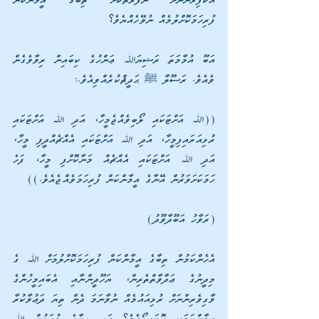
އެކާފިރުންނަށް ނަފްރަތުކޮށް ތިބާގެ އީމާންކަން 
ފުރިހަމަކޮށްލުމެއް ނުވޭހެއްޔެވެ؟ 
އަބޫ އުމާމަތަ ރަޟިޔަﷲ ޢަންހުގެ ކިބައިން ރިވާވެގެން 
ވެއެވެ. ރަސޫލާ ﷺ ޙަދީޘްކުރެއްވިއެވެ.: 
((ﷲ އަށްޓަކައި ލޯބިވެއްޖެމީހާ، އަދި ﷲ އަށްޓަކައި 
ރުޅިއަރައިފިމީހާ، އަދި ﷲ އަށްޓަކައި އެއްޗެއްދީފި މީހާ، 
އަދި ﷲ އަށްޓަކައި އެއްޗެއް މަނާކޮށްފި މީހާ، ފަހެ 
ހަމަކަށަވަރުން އޭނާގެ އީމާންކަން ފުރިހަމަވެއްޖެއެވެ.)) 
(ރަވާހު އަބޫދާވޫދު)
އެހެންކަމުން ތިބާގެ އީމާންކަން ފުރިހަމަކޮށްލުމަށް ﷲ ގެ 
މިދީނުގެ ޢަދާވާތްތެރިން، ޔަހޫދީންނާއި އެބައިމީހުންގެ 
ވާގިވެރިންނަށް ރުޅިއައުމެއް ނުވާނަމަ ދެން ތިޔަ ދަޢުވާކުރާ 