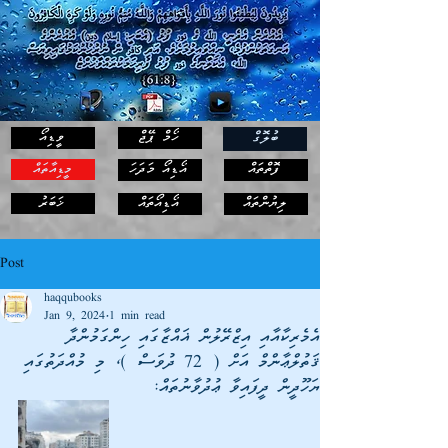
ހޯމް ޕޭޖް
ވީޑިއޯ
ބުލޮގް
ފޮތްތައް
އޯޑިއޯ މަދަހަ
މީޑިއާތައް
ޚަބަރު
ލިޔުންތައް
އޯޑިއޯތައް
Post
haqqubooks
Jan 9, 2024
1 min read
އެމެރިކާއާއި އިޒްރޭލުން ޣައްޒާގައި ހިންގަމުންދާ
ޤަތުލްޢާންމް އަށް ( 72 ދުވަސް )، މި މުއްދަތުގައި
ޔަހޫދީން ދީފައިވާ ޢުދުވާނުތައް: