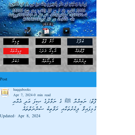
ހޯމް ޕޭޖް
ވީޑިއޯ
ބުލޮގް
ފޮތްތައް
އޯޑިއޯ މަދަހަ
މީޑިއާތައް
ޚަބަރު
ލިޔުންތައް
އޯޑިއޯތައް
Post
haqqubooks
Apr 7, 2024
0 min read
ފޮތް/ ނަބިއްޔާ ﷺ ގެ ނަމާދުގެ ޞިފަ އަދި އެއާއި
ގުޅިފައިވާ ޛިކުރުތަކާއި ރަވާތިބު ސުންނަތްތައް
Updated:
Apr 8, 2024