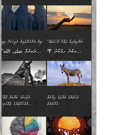
🪴 އިބްނު ޙިއްބާނު
🔥އިބްނުލް ޖައުޒީ (597ހ)
ބުއްދިއެއް ނުވެއެވެ. ދެންފަހެ
ނިމުމަށްފަހު ދެން އެއާ
ނަފުރަތްތެރިވާ ކަހަލަ ކަމެއް
ޢަމަލުކުރަން އެމީހަކު
(354ހ) ވިދާޅުވިއެވެ:
ވިދާޅުވިއެވެ: ”މީހުން ފެނުމުން
އެމީހެއްގެ ބުއްދި އެމީހަކާ
ވިއްދައިގެން ޢިލްމު ހޯދަން
އަންހެނާއަށް ދިމާވެ ވަރުގަދަ
ނުކުޅެދުމަކުން އަދި އެ ޢިލްމު
"ދުނިޔެމަތީގައި މީހަކަށް
އަޅުކަމުގައި ހީވާގިވެ
އެކުގައިވާ މީހަކީ: އެމީހަކު
އުޅެ އަދި އެކަމުގައި
އިޙްސާސެއް އޭނާއަށް
ޙިފްޡުކޮށް
ލިބޭނެ ހެޔޮ ޞިފަތަކުން
މުރާލިވުން ޞައްޙަ ކަންކަމާއި
ވާހަކަދެއްކުމުގެ ކުރިން
ދެމިހުރުމެވެ. އެހެނީ ދުނިޔޭގެ
އާދެއެވެ. އަދި އެއާއެކު
އެންމެ ފުރަތަމަކަމަކީ
ޞައްޙަ ނުވާ ކަންކަން
އެމީހަކުގެ ފުށުން އެ ނިކުންނަ
ސަބަބުތަކުން އެއްވެސް
އެއަންހެނ
ބުއްދިވެރިކަމެވެ. އަދި އެއީ
ބަޔާންކުރުން: މީހަކު
އެއްޗެއް ފެންނަ މީހާއެވެ.
ސަބަބަކަށް ސާފުކޮށް
”ބުއްދިވެރިޔާ ދައްކާ ވާހަކަތައް،
ތިން އަންހެންދަރިން އެމީހަކަށް ލިބި:
ﷲ ތަޢާލާ އެކަލާނގެ
ރޭއަޅުކަންކުރާ ބަޔަކާއެކުގައި
ދެންފަހެ އެމީހަކުގެ ބުއްދި
ރަނގަޅަށް ވާޞިލުވެވޭހުށީ
🌴 އިބްނު ޙިއްބާނު
”ނަބިއްޔާ صلى الله
އަޅުތަކުންނަށް ދެއްވި އެންމެ
ރޭގަނޑު ހޭދަކޮށްފާނެއެވެ.
ބޭރު ފެންޑާގައި އޮންނަ
އެކަމުގައި ޢިލްމު ސާފުކޮށް
(354ހ) ވިދާޅުވިއެވެ:
عليه وسلم
ހެޔޮ ރަނގަޅު ކަންތަކުންވާ
ދެން އެމީހުން ރޭގަނޑުގެ ގިނަ
މީހަކީ: ވާހަކަތަކެއް ދައްކާފައި
ޚާލިޞްވެގެންނެވެ. އަދި
”ބުއްދިވެރިޔާ ދައްކާ
ޙަދީޘްކުރެއްވިކަމަށް
ކަމެކެވެ. އެހެންކަމުން އެއާ
ވަޤުތު ނަމާދުކޮށްފާނެއެވެ.
ދެން އޭގެ ފަހުން އެނިކުތް
ބުއްދިވެރިޔަކު ވެއްޖެއްޔާ
ވާހަކަތައް، ޞައްޙަކޮށް
ރިވާކުރެވެއެވެ: "ތިން
އިދިކޮޅު ޞިފައެއް
އަނެއްކޮޅުން މީނާގެ ޢާދައަކީ
އެއްޗެ
ނިންމާނޭކަމަކީ: އެމީހަކު
ސަލާމަތުންވާ ހަށިގަނޑެއް
އަންހެންދަރިން އެމީހަކަށް ލިބި:
ޤާއިމުކޮށްގެން ހުރި މީހަކާ
ސާޢަތެއްވަރު އިރުކޮޅެއް
ކުރާކަމަކާ
ސީދާވާހެން ސީދާވާނެއެވެ.
1-ދެން އެކުދިން
އެކުގައި އިށީންދެ އުޅެގެން
ރޭއަޅުކަންކުރުމެވެ. ދެން މީނާ
އަނެއްކޮޅުން ޖާހިލުމީހާ ދައްކާ
އަދަބުވެރިކުރުވާ 2-އަދި
ﷲ ދެއްވި ނިޢުމަތް
(އެމީހުންނާ އެކުގައި
އަހަރެންގެ ބައްޕަގެ ޙިމާރެއް
”ނަފްސުގެ ކަންކަން ރާވާ
ވާހަކަތައް، ބަލިވެފައިވާ
އެކުދިން ކައިވެނިކުރުވާ 3-
ގަޑުބަޑުކޮށް
ރޭކުރާއިރު) އެމީހުންނާ
ގެއްލުނެވެ.
ބެލެހެއްޓުމުގެ ތެރޭގައި:
ހަށިގަނޑެއް އެގޮތްމިގޮތްވާހެން
އަދި އެކުދިންނަށް ހެޔޮކޮށް
ހުތުރުނުކުރާހުއްޓެވެ...
އެއްގޮތްވެއެވެ. ނުވަތަ އެމީހުން
މަގުފުރެދިފައިވާ ބަޔަކުގެ ކިބައިގައިވާ
🌱 ޖަޢުފަރު ބްނު މުޙައްމަދު
އެމީހުންގެ މަގުފުރެދުމާއި
ފުށޫއަރާ އިދިކީލަވާނެއެވެ. އަދި
ހިތައިފިނަމަ ފަހެ އެމީހަކަށްވަނީ
މޮޅެތި ރިވެތި ކަންކަމަށް ބަލާ
ބުއްދިއާއި ވިސްނުންތެރިކަން
ރޯދަ ހިފާއިރު މީނާވެސް
(148ހ) ކިޔާދެއްވިއެވެ:
އެމޮޅެތި ކަންކަމާ ގުޅުމެއް
ވިސްނުން ދިގު ނުކުރުންވެއެވެ.
ބުއްދިވެރިޔާގެ ބަސްތައް އެއީ
ސުވަރުގެއެވެ." 📖 ސުނަނު
އިތުރުކޮށްދޭނެ ކަމަކީ: އޭނާފަދަ
އެމީހުންނާއެކު ރޯދަހިފައެވެ.
”އަހަރެންގެ ބައްޕަގެ ޙިމާރެއް
ނުވެއެވެ. އެހެނީ ނަފްސަކީ
ކިތަންމެ މަދު
އަބީ ދާވޫދު 📖 ފަހެ ތިބާގެ
(އެހެން ބުއްދިވެރިންނާ)
އެމީހުން