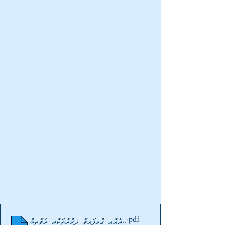
.pdf
ނަބިއްޔާ_ﷺގެ_ނަމާދުގެ_ޞިފަ_އަދި_އެއާއި_ގުޅިފައިވާ_ޛިކުރުތަކާއި_ރަވާތިބު