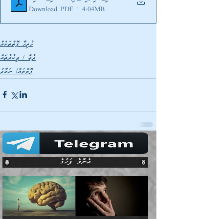
Download PDF • 4.04MB
ހުރިހާ ފޮތްތަކެއް
ދުޢާ / ޒިކުރުތައް
ފޮތްތައް/ ނަމާދު
އެންމެ ފަހުގެ