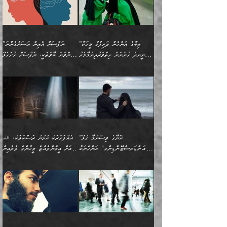
(429ހ)، ބަޣުދާދުން
”ކުރެވޭ ފާފަތައް ފޮރުވުމާއި،
ޙާޒިރުވިންހެއްޔެވެ؟“
ހުއްދަވެގެންވާކަން ބަޔާންކުރުން:
ހިތްފަސޭހަވުމާއި،
މަޝްޣޫލުކޮށްލާފަދަ އެހެރަ
ރައްކާތެރިކަމުގެ ފިޔަވަޅުތައް
ކަންކަމެވެ. މިސާލަކަށް
ޤައިރަވާނުގެ ރަށަށް އައިހިނދު
ފާފަކުރާ މީހެއްކަން
ބިރުވެރިކަމާއި އަމާންކަމުގެ
އިޙްސާސްތަކާއި ޝުޢޫރުތައް
އެޅުމާއި، ދިމާވެދާނޭ ގޮތ
ނަމާދާއި، ރޯދައާއި، ޙައްޖާއި،
އަބޫ މުޙައްމަދު އިބްނު އަބީ
މީސްތަކުންނަށް
އިޙްސާސާއި، މޮޅިވެރިކަމާއި
ޖަމަޢަވެއްޖެނަމަ, އެހިނދުން
ހަ
ޒައިދު އަލްޤައިރަވާނީ
އެނގިގެންވުމަށް
ހިތްހަމަޖެހުމާއި އެނޫންވެސް
ނުބައި ރައުޔު، އަދި ފަހުން
”ތިބާގެ އަންހެން ދަރިފުޅު މީހަކާ
”ނަފްސަށް އެއިން އަސަރުގެންނަ
(386ހ) އެކަލޭގެފާނާ
ނުރުހުންވުމާއި، މީސްތަކުން
ގިނަ ކަންކަމެވެ. މި
ހިތާމަކުރާނޭ ކަންކަން ބުއްދިން
ނީނދެ ހުންނަން ހިތްވަރުދިނުމާމެދު
ތިންވަނަ ބާވަތަކީ: ނަފްސަށް ހުށަހެޅޭ
ވާހަކަދައްކަވަމުން
އޭނާ ނުބައިކޮށްފައި
ޞިފަތަކުން ކަމެއް ނަފްސުގައި
އިޚްތިޔާރުކުރެއެވެ. އަދި
ތިބާ ހުށިޔާރުވެ ޚަބަރުދާރުވާށެވެ!
ކަންކަމެވެ. (ޝުޢޫރުތަކާއި
އެގޮތަށް ތިމަންނާ ހިތްވަރުދެނީ
އެގޮތުން ނަފްސުގެ
އެއްސެވިއެވެ: ”ތިބާ ޢިލްމުލް
އެއްޗެހިކިޔުމަށް ނުރުހުންވުން
އިޙްސާސްތަކެވެ.)
އަބަދުމެ ހަރުލައިގެން
ފަހަރެއްގައި އެފަދަ ބުއްދިއެއް
ކިހިނެއްހެއްޔެވެ؟ އެކަމަށް
ޠަބީޢަތުގައި ލޯބިވުމާއި
ކަލާމްގެ އަހުލުވެރިންގެ
ހުއްދަވެގެންވާކަން
ދާއިމަކަށް ނުހުރެއެވެ. އެކަމަކު
ބަލިކަށިވެ ގަމާރުވެ
ހިތްވަރުދޭން ބޭނުންކުރާ
ނުރުހުންވުމާއި، އުފާވުމާއި
(ޤުރްއާނާއި ސުންނަތް ދޫކޮށް
ބަޔާންކުރުން: ކުރެވޭ ނުބައި
އެކަންކަން ލައިގަނެފައި
ކޮސްވެގެންވާ ކަމަށް ތުހުމަތުވެ
ފެތުރިގެންވާ ފަސް ގޮތެއް
ދެރަވުންވެއެވެ. މިއީ
ބުއްދީގެ ޙުއްޖަތްތަކާއި
ކަންތައް ފޮރުވާ
އަނެއްކާ ފިލ
އަހަރެން ތިބާއަށް ކިޔާދޭނަމެވެ.
ނަފްސުތަކުގައިވާ ޠަބީޢީ
ވިސްނުންތައް ބޭނުންކޮށްގެން
ވަންހަނާކުރުމަކީ
ތިބާގެ އަންހެން ދަރިފުޅަށް
ޞިފަތަކެކެވެ. ނަމަވެސް
ދީނުގެ ކަންކަމުގައި
ދެއްކުންތެރިކަމެއްކަމުގައި
”އޭނާގެ ވިސްނުމާ ގުޅޭ
އެއްފަހަރަކު އުޅުނު ރަސްކަލަކު، ﷲ
އަދި އެކުއްޖާގެ
އެކަންކަން އިންސާނާއަށް
ވާހަކަދައްކާ މީހުންގެ)
ހީކުރާ މީހަކު ހީކޮށްފާނެއެވެ.
"އަންޑަރސްޓޭންޑިންގ" އަންހެނަކު
އަށް އީމާންވެއްޖެ މީހުންގެ ތެރެއިން
މުސްތަޤްބަލަށް އެކަމުގެ
ޖެހޭހިނދު އެއީ ވަޤުތީ ގޮތުން
މަޖްލިސްތަކަށް
އެކަންވަނީ އެހެންނެއް ނޫނެވެ.
ހޯދަން ވަރުބަލިވެގެން އުޅެއެވެ.
މީހަކު އަތުޖެހިއްޖެނަމަ އެމީހަކު
އޭ އަޚާއެވެ! ތިބާއާ އެއްފަދަ
🌴 ހިޝާމު ބްނު އިސްމާޢީލު
ނުރައްކާ ނޭނގިހުރެވެސް ތިބާ
ހުށަހެޅޭ ޞިފަތަކަކަށްވެއެވެ.
ޞަލީބަށް އެރުވުމަށް އަމުރުކުރަމުން
ޙާޒިރުވިންހެއްޔެވެ؟“ އަބޫ
މަނާވެގެންވާކަމަކީ
ފިރިހެނަކާ މެނުވީ ތިބާގެ
(217ހ) ކިޔާދެއްވިއެވެ:
އެކަމަށް ވެއްޓިފައި
ދެން އޭގެ ޠަބީޢީ
ދިޔައެވެ.
ޢުމަރު ވިދާޅުވިއެވެ:
އިންސާނާއަކީ ވަރަޢަވެރި
ވިސްނުމާ އެއްގޮތްވެ
”އެއްފަހަރަކު އުޅުނު
ވެދާނެއެވެ: 1- އާމްދަނީ
މިންގަނޑަށްވުރެ އެޞިފަތައް
”އާނއެކެވެ. އަހަރެން
މީހެއްކަމުގައި މީހުންނަށް
އަންޑަރސްޓޭންޑު
ރަސްކަލަކު، ﷲ އަށް
ހޯދަން މަސައްކަތްކުރުމާއި
ބޭރުވެއްޖެނަމަ, އެހިސާބުން
ދެފަހަރަކު ޙާޒިރުވީމެވެ. ދެން
ދައްކަންވެގެން، އަދި އޭނާއަކީ
ނުވެވޭނެއެވެ. ދެންފަހެ
އީމާންވެއްޖެ މީހުންގެ ތެރެއިން
ވަޒީފާ އަދާކުރުމުގެ ދަރަޖަ
ބުއްދިއަށް އަސަރުކުރެއެވެ.
އެއަށ
ﷲ ދެކެ ބިރުގަންނަ
އަންހެނާއަށް ބަލާއިރު ތިޔަ
މީހަކު އަތުޖެހިއްޖެނަމަ