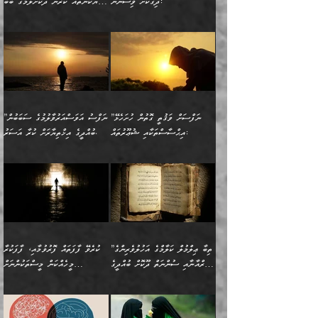
މަޝްވަރާއަށް އަހާނޭ ރަނގަޅު
ރީތިކަން ދާހުއްޓެވެ.
ދިގުކޮށް ވިސްނުން:
ހެޔޮކަންތައް ކުރުން ދޫކޮށްލުމުގެ ބާބު
ސާމާނު އޭރު
މިއަސަރުކުރުމުގެ އަޞްލުގެ
ޞާލިޙު އަޚެކެވެ.“
އެހެންކަމުން ވިސްނުންތެރި
ބަޔާންކުރުން:
އެކަމެއްގައި އެހާ ދިގުކޮށް
🌴 އިބްނުލް ޖައުޒީ
އުފުލަމުންދިޔައެވެ. އޭރު އޭނާ
ފެށުން އައި ގޮތަކީ:
ދެންނެވުނެވެ: ”އެގޮތަށް
މީހާގެ އަތުގައި އެއްޗެއް
ވިސްނުން ޙައްޤުނުވާ
(597ހ) ވިދާޅުވިއެވެ:
ކިޔަމުންދިޔައެވެ: «الْحَمْدُ
ޞައްޙަކޮށްވާ ޠަބީޢަތެއް
ނެތްނަމަ ދެން
ނެތަސް ކަންބޮޑުވެ
ކަންކަމުގައި މާބޮޑަށް
”ދެއްކުންތެރިކަމާއި
لِله، أسْتَغْفِرُ الله»
ބަދަލުކޮށްލާ ގޮތަށް އައި
ކޮންކަމެއްތޯއެވެ؟“
ހިތާމަކުރުމެއް ނެތެވެ. އެހެނީ
ވިސްނުމަކީ ބައްޔެކެވެ.
އާފާތްތަކަށް ބިރުން
އެވެ. އެއަށްވުރެ އިތުރަށް
ލޯބިވާކަހަލަ އިޙްސާސެކެވެ.
ވިދާޅުވިއެވެ: ”ދިގުކޮށް
ބުއްދިވެރިޔާއަށް ތަނ
ފަހަރެއްގައި މިހެންވަނީ
ހެޔޮކަންތައް ކުރުން
އެއްޗެއް ނުކިޔައެވެ. ދެން
ދެން އެ ޠަބީޢަތުން ބުއްދިއަށް
މުހިއްމު ކަންކަމާއި އަދި
ދޫކޮށްލުމުގެ ބާބު
އޭނާ ވަކިތަނަކަށް ދިޔައެވެ.
އަސަރުކުރީއެވެ. ޝަރީޢަތުގައި
”ނަފްސަށް ވަޤުތީ ގޮތުން ހުށަހެޅޭ
”ނަފްސު އަވަސްއަރުވާލުމުގެ ސަބަބުން
މުހިއްމު ނޫންކަންކަމާމެދުވެސް
ބަޔާންކުރުން: ދަންނާށެވެ!
ދެން އޭނާގެ ބުރަކަށީގައި ހުރި
ލޯބިވެވޭކަހަލަ އިޙްސާސްތައް
އިޙްސާސްތަކާއި ޝުޢޫރުތައް:
ބުއްދީގެ އިޚްތިޔާރަށް ކުރާ އަސަރު.
މާބޮޑަށް ސަމާލުވެގެން
މީސްތަކުންގެ ތެރޭގައި،
ސާމާނުތައް ބަހައްޓަންދެން
ގެނައުން މަނައެއް ނުކުރެއެވެ.
ނަފްސަށް ބައިވަރު ވަޤުތީ
ބައެއް ނަފްސުތަކުގެ
ހުށިޔާރުވެގެން އުޅޭ ބައެއް
ދެއްކުންތެރިއަކަށް ވެދާނޭކަމަށް
އަހަރެން ހުރީމެވެ. ދެން
މިސާލަކަށް ބެލުމުގެ
ޞިފަތަކާއި އިޙްސާސްތައް
ޠަބީޢަތުގައި
ނަފްސުތަކުގެ ސަބަބުން
ބިރުން ހެޔޮ ޢަމަލުކުރުން
ބުނެފީމެވެ: "މި ނޫން އެއްޗެއް
ލައްޒަތެވެ. އެކަމަކު
ލިބިގެންވެއެވެ. އެއީ
އަވަސްއަރުވާލުންވެއެވެ. ދެން
ބުއްދިއަށް ކުރާ
ދޫކޮށްލާ މީހުންވެއެވެ. އެއީ
ކިޔަން ތިބާއަށް ރަނގަޅަށް ނ
ޝަރީޢަތުން އެއ
ނަފްސުގައި ހިފެހެއްޓިގެންވާ
ކުޑަ ވަޤުތުކޮޅެއްގެ ތެރޭގައި
އަސަރުންކަމުގައި ވެދާނެއެވެ.
ގޯހެކެވެ. އަދި ޝައިޠާނާއަށް
ލާޒިމް ޠަބީޢަތުގެ ތެރޭގައިވާ
ބުއްދި ލައްވާ ނުރައްކާތެރި
އެފަދަ ކަންކަމާމެދު ވިސްނާ
ވެވޭ އެއްބަސްވުމެކެވެ.
ކަންކަމެއް ނޫނެވެ. ނަމަވެސް
ޤަރާރުތައް ނިންމާ،
ފިކުރުކުރުން މާބޮޑަށް
އެކަމަކު އޭގައި އަހަރުމެން
”ތިބާ ޢިލްމުލް ކަލާމްގެ އަހުލުވެރިންގެ
ކުރެވޭ ފާފަތައް ފޮރުވުމާއި، ފާފަކުރާ
އެއީ ހުށަހެޅި ލައިގަންނަ
އިޚްތިޔާރުކުރަން އެނަފްސު
ދިގުލައިފިނަމަ, ފުރިހަމަ ކުރުން
ތަފްޞީލުކޮށް ބުނަމެވެ.
(ޤުރްއާނާއި ސުންނަތް ދޫކޮށް ބުއްދީގެ
މީހެއްކަން މީސްތަކުންނަށް
ކަންކަމެވެ. މިސާލަކަށް:
ބޭނުންވެއެވެ. ދެން ނަފްސަށް
ޙައްޤުވާ ކަންކަން
ހެޔޮކަންތައް ބެހިގެންދަނީ:
ޙުއްޖަތްތަކާއި ވިސްނުންތައް
އެނގިގެންވުމަށް ނުރުހުންވުމާއި،
އަބޫ ޢުމަރު އަޙްމަދު ބްނު
🌴 އިބްނުލް ޖައުޒީ
ހިތާމަޔާއި އުފަލާއި،
އޭގެ އަވަސްއަރުވާލުމާއި،
ބޭނުންކޮށްގެން ދީނުގެ ކަންކަމުގައި
މީސްތަކުން އޭނާ ނުބައިކޮށްފައި
ފުރިހަމަކުރުން މަނާކުރާ
🔹ސީދާ އެކަމުގައި
މުޙައްމަދު އަލްމާލިކީ
(597ހ) ވިދާޅުވިއެވެ:
ކަންބޮޑުވުމާއި
އަނެއްކޮޅުން ބުއްދި
ވާހަކަދައްކާ މީހުންގެ) މަޖްލިސްތަކަށް
އެއްޗެހިކިޔުމަށް ނުރުހުންވުން
ކަމެއްކަމުގައި:
(ދުނިޔަވީ) ލައްޒަތެއް ނެތް