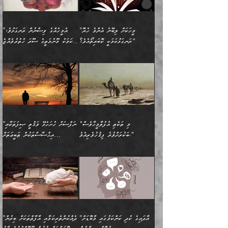
ގެއްލުނެވެ. ދެން ބައްޕަ
ވަޒަންހަމަވާ އެއްޗެއް ނޫނެވެ.
ބަސްތަކެއްވިޔަސް އޭގެ ޤަދަރު
އަންހެން ދަރިން
ގާތްވުމާއި، އެއާ އިދިކޮޅު އިދ
ވިދާޅުވިއެވެ: ”ﷲ ތަޢާލާ
ނަފްސު ކަންކަން
ބޮޑުވެގެންވެއެވެ. އެއީ
ކައިވެނިކުރުވުމުގައި
އަހަރެންނަށް އޭތި އަނބުރާ
މަސްހުނިކޮށްލައެވެ. އެގޮތުން
ފާފަވެރިޔާގެ ކުރިމަތިލުން
ފަރުވާކުޑަކޮށް، ޢާއިލާއެއް
”މީހަކަށް ލިބޭނެ އެންމެ ހެޔޮ
”އެމީހެއްގެ ވިސްނުން ރަނގަޅުވެ،
ރައްދުކުރައްވައިފިނަމަ ފަހެ
މީހަކު ބުރު ސޫރަ ރީތި
ކިތަންމެ ކުޑަކަމެއްވިޔަސް
ބިނާކޮށް ކައިވެންޏެއް
ރަނގަޅުކަމަކީ ކޮބައިތޯއެވެ؟“
އެކަމަކު މޫނުމަތީގެ ސޫރަ ހުތުރުވެއްޖެ
އެކަލާނގެ ރުއްސަވާނޭ
ފުރިހަމަ، މުދާތައް
މީހާ,
އޭގެ މުޞީބާތް ބޮޑުވެގެންވާ
ޤާއިމުކުރުން ދޫކޮށްފައި
🪨 އިބްނުލް މުބާރަކު
☘️ އިބްނު ޙިއްބާނު
ޙަމްދުގެ ބަސްތަކަކުން
ތަނަވަސްވެ، އެކަމަކު އެއާއެކު
ގޮތަށެވެ. އަދި ބުއްދިވެރިކަމުގެ
ކިޔެވުމާއި އެހެން
(181ހ) އަށް ދެންނެވުނެވެ:
(354ހ) ވިދާޅުވިއެވެ:
އަހަރެން އެކަލާނގެއަށް
ޢަޤީދާއާއި ފިކުރު ފުރެދިގެންވާ
ތެރޭގައި: އެއްވެސް ކަ
މަޤްޞަދުތަކުގައި އެކުދިން
”މީހަކަށް ލިބޭނެ އެންމެ ހެޔޮ
”އެމީހެއްގެ ވިސްނުން
ޙަމްދުކުރާހުށީމެވެ.“ ދެން މާ
މީހަކަށް ވެދާނެއެވެ. ދެން
މަޝްޣޫލުކުރުވުމާމެދު ތިބާ
ރަނގަޅުކަމަކީ ކޮބައިތޯއެވެ؟“
ރަނގަޅުވެ، އެކަމަކު
ގިނައިރެއް ނުވެ އޭގެ
މިފަދަ މީހަކުގެ ރީތިކަމާއި
ނަމަނަމަ ސަމާލުވެ
ވިދާޅުވިއެވެ: ”އޭނާގެ
މޫނުމަތީގެ ސޫރަ ހުތުރުވެއްޖެ
އަސްދާނުގޮނޑިއާއި ލަގަނާއި
އޭނާގެ މޮޅެތި ތަކެއްޗަށްޓަކައި
ކިބައިގައިވާ ފުރާ ފުރިހަމަ
މީހާ, ފަހެ އޭނާގެ ނަފްސުގެ
އެކީގައި އޭތި ގެނެވުނެވެ.
ބެލުމަކީ: އޭނާގެ ޢަޤީދާއާއި
"މި ތަކެތި އުފުލާމީހާވެސް
”ނަފްސަށް ހުށަހެޅޭ ވަޤުތީ ޞިފަތަކާއި
ބުއްދިއެވެ.“ ދެންނެވުނެވެ:
(ބުއްދިއާއި ވިސްނުމުގެ)
ދެން އެކަލޭގެފާނު އެއަށް
ޤަބޫލުކުރާ ގޮތްތަކާއި
ބަކުރަށްވުރެ ފިޤުހުވެރިއެވެ."
އިޙްސާސްތަކުން ޠަބީޢަތަށް
”އެގޮތަށް ލިބިގެންނުވިނަމަ
ހެޔޮކަމުން އޭނާގެ މޫނުގެ
ސަވާރުވިއެވެ. އަދި އޭގެ
ފިކުރުވެސް ނަފްސަށް
އަސަރުކުރުން:
🔅 ބަކްރު ބްނު ޢަބްދި ﷲ
ނަފްސަށް ހުށަހެޅިގެން އަންނަ
ދެން ކޮން އެއްޗެއްތޯއެވެ؟“
ހުތުރުކަން ހަނދާން
މައްޗަށް ސީދާވިހިނދު، ހެދުން
ރަނގަޅުކޮށް ޖަރީކޮށްދޭ
އަލްމުޒަނީ (108ހ)
އެކި ވައްތަރުގެ
ވިދާޅުވިއެވެ: ”ރިވެތި ރަނގަޅު
ނައްތާލައެވެ. އަނެއްކޮޅުން
ބޮނޑިކޮށްލައްވާފައި، އުޑާއި
ކަމެކެވެ. އެއީ (ޙަޤީޤަތުގައި)
ކިޔާދެއްވިއެވެ: ”އަހަރެން
އިޙްސާސްތަކުގެ ބާރުމިން ހުރި
އަދަބެކެވެ.“ ދެންނެވުނެވެ:
އެމީހަކުގެ މޫނުމަތި ރީތިވެ،
ދިމާލަށް އިސްތަށިފުޅު
އެ ދެކަންތަކުގެ ދ
އެއްފަހަރަކު ގެއިން
މިންވަރަކުން އިންސާނާގެ
”އެކަން ނެތްނަމަ ދެން
އެކަމަކު ވިސްނުން ކޮށި
ނިކުމެގެންދަނިކޮށް އެއްޗެހި
ޠަބީޢަތަށް އަސަރުކުރެއެވެ...
ކޮންކަމެއްތޯއެވެ؟“
ވެއްޖެނަމަ, އޭނާގެ ނަފްސުގެ
އުފުލުމުގެ މަސައްކަތްކުރާ
ދެން އެއަށްފަހު އެ ޠަބީޢަތުން
ވިދާޅުވިއެވެ: ”އޭނާ
އުނިކަމާހުރެ މޫނުމަތީގެ ހުރި
”އާދައިގެ ކުދި ކަންކަމުގައި މާބޮޑަށް
”ދެއްކުންތެރިކަމާއި އާފާތްތަކަށް ބިރުން
މީހަކާ ދިމާވިއެވެ. އޭނާގެ
ބުއްދިއަށް އަސަރުކުރެއެވެ...