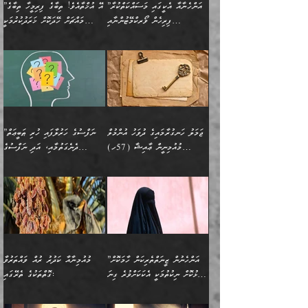
ބޮޑުކޮށް މަތިކުރުމެވެ.
ޠަބީޢީ އާދައިގެ މިން ތެރޭގައި
”އަންހެނާއާ އެކީގައި މަސައްކަތްކުރާ
”އޭ އުޚްތާއެވެ! ތިބާގެ ފިރިމީހާ ތިބާގެ
ދެމީހުންގެ ގުޅުމަކީ އެކަކު
އެމީހަކު ޞަލީބަށް އެރުވުމަށް
ޚާއްޞަކޮށް ޑޮކްޓަރީކަމާއި
އެޞިފަތައް ހުރިނަމަ,
ފިރިހެން ވޯރކްމޭޓުންނާއި
މައްޗަށް ހޭދަކޮށް ޚަރަދުކުރުމަކީ
އަނެކަކުގެ ވިސްނުން ފަހުމްވެ
އަމުރުކުރަމުން ދިޔައެވެ. ދެން
އިންޖިނޭރުކަންފަދަ
އެޞިފަތަކަށް އަސަރުކުރުވާ،
ކްލާސްމޭޓުންނަކީ މަރެވެ.
ޢައިބެއް ނޫނެވެ.
ޅިޔަނުންނާއިމެދު ޙަދީޘްގައި
ހަމަ އެގޮތަށް ތިބާގެ
ދޭހަވުމަށްވުރެ މާ މަތީ
ﷲ އަށް އީމާންވާ މީހުންގެ
ވަޒީފާތަކެވެ. އެހެނީ ވަޒީފާ
އޭގެ މައްޗަށް ޙުކުމްކުރާ
އައިސްފައިވަނީ އެއީ މަރު
ބައްޕައާއި، ތިބާގެ ފިރިހެން
ގުޅުމެކެވެ. އެއީ އެކަކު
ތެރެއިން މީހަކު ގެނެވި
އަދާކުރުމުގެ ދަރަޖަ ބޮޑުކޮށް
އެއްޗަކީ ބުއްދިކަމުގައިވެއެވެ.
ކަމުގައިއެވެ. އައުލަވީ
ދަރިފުޅުވެސް ތިބާއަށް
އަނެކަކު ފުރިހަމަކޮށްދޭ
ޞަލީބަށް އެރުވުމަށް
މަތިކުރާ ޒުވާން އަންހެނާ
އެއީ ބުއްދީގައި ޢިލްމާއި،
ޤިޔާސުން އެޙަދީޘްގައި:
ޚަރަދުކޮށްދިނުން ޢައިބަކަށް
ގުޅުމެކެވެ. އެހެންކަމުން،
އަމުރުކުރިހިނދު އޭނާއަށް
ތަޖ
އަންހެނާ ވަޒީފާ އަދާކުރާ
ނުވެއެވެ. އެހުރިހާ
ތިބާގެ ވިސްނުމާއި ޚިޔާލާ
ބުނެވުނެވެ: "ވަޞިއްޔަތެއް
ތަނުގައި އުޅޭ، ފިރިހެނުން
އެންމެންވެސް މުދަލާއި ފައިސާ
އެއްގޮތްވެ ވިސްނޭ އަންހެނަކު
އޮތިއްޔާ ކުރާށެވެ." ދެން އޭނާ
ޖަމަލު ހަނގުރާމައިގެ ދުވަހު އުންމުލް
”ނަފްސުގެ ހަރުލާފައި ހުރި ޠަބީޢަތް
ހިމެނެއެވެ. އެއީ އެމީހުންގެ
އެއްކުރާ މަޤްޞަދެއްކަމުގައި
ހޯދަން ތިބާއަށް ޙާޖަތެއް
ބުނެފިއެވެ: "އަހަރެން
މުއުމިނީން ޢާއިޝާ (57ހ)
ދެނެގަތުމާއި، އަދި ނަފްސުގެ
ވޯރކްމޭޓު އަންހެނާގެ ގާތަށް
ބަލަނީ ތިބާއެވެ. އެގޮތުން
ނުވެއެވެ. ތިބާ ޙާޖަތް
ވަޞިއްޔަތް ކުރާނީ
ނިކުމެވަޑައިގަންނަވަން
އެދުންވެރިކަން ބުއްދިން ވަޒަންކުރުމަށް
”އަންހެނުން ޖިހާދުކުރަން
ނަފްސުގެ ޠަބީޢަތުގެ ހުރި
ވަދެއުޅުން ގިނަވެގެންވާ
ބައްޕަގެ ގާތުގައި: "ތިހާވަރަށް
ޤަޞްދުކުރެއްވިހިނދު އުންމުލް
އެއިން ކުރާ އަސަރު:
ޖެހިގެންވަނީ ތިބާގެ
ކޮންކަމަކަށްހެއްޔެވެ. އަހަރެން
ޖެހޭނެކަމަށްވާނަމަ ﷲ ގެ
ޞިފަތަކަކީ ކޮބައިކަން
ފިރިހެނުންނެވެ. ފަހެ އެމީހުންނީ
ބުރަކޮށް މަސައްކަތްކޮށް
މުއުމިނީން އުންމު ސަލަމާ (61ހ)
ވިސްނުމާއި ޚިޔާލާއެކު ތިބާ
ދުނިޔެއަށް ވެއްދުނީ އަހަރެންގެ
ރަސޫލާ صلى الله عليه
ނޭނގެނީސް، ނަފްސު
އެކަމަނާއަށް ލިޔުއްވިކަމަށް
ޅިޔަނުންނަށްވުރެ އެތައް
ދާއޮހޮރުވަނީ ކީއްވެހޭ"
ބަލައިގަންނަ އަންހެނަކު
ލަފައެއް ނެތިއެވެ. އެތަނުގ
وسلم ކަމަނާއަށް އެކަމަށް
ޝަހުވަތްތައް ނަގައިގަންނަ
ރިވާކުރެވެއެވެ:
ގޮތަކުން ނުރައްކާ ބޮޑު
އަހައިފިނަމަ އޭނާ ބުނާނީ
ހޯދުމެވެ. އެހެނ
ޢަހްދު ހިއްޕެވީހެވެ. ކަމަނާ
ގޮތް ވަޒަންކުރަން ބުއްދިއަށް
ބައެކެވެ. އެގޮތުން މަސައްކަތު
ތިމަންނާގެ ދަރިން
(ރަނގަޅު ސީދާ ގޮތުން)
ކުޅަދާނަނުވެއެވެ.
މާހައުލުގައި އުޅޭ ފިރިހެނުން،
އުފާކޮށްދިނުމަށެވެ. ފިރިމިހާގެ
”އަންހެނުން ޒީނަތްތެރިކަން ހާމަކޮށް
މުއުމިނާއާ ކަދުރު ރުއް ވައްތަރުވާ
ފޭވެއްޖެއެވެ! ފޭވެއްޖެއެވެ!
ނަފްސުތަކުގައިވާ ކޮންމެ
ޅިޔަނުންނާ އެކި ގޮތްގޮތުން
ގާތުން އެހެން އަހައިފިނަމަ
ފާޅުކޮށް ނިކުތުމަކީ އެކަކަށްވުރެ ގިނަ
ގޮތްތަކުގެ ތެރޭގައި:
ރަށްތަކަށް ދަތުރުފަތުރުކޮށް،
ޠަބީޢަތަކުންވެސް، އެތައް
އެއްގޮތްވެ، އަދި އެހެން
ބުނާނީ ތިމަންނާގެ
މީހުން އޭގައި ހިއްސާވާ ފާފައެކެވެ.
ތިބާގެ އަންހެން ދަރިފުޅު
🌴 ﷲ ތަޢާލާ
ކުރިއަށް ނިކުމެއުޅުން
ބައިވަރު ޝަހުވަތްތައް
ގޮތްތަކުން ނުރައްކާ
އަނބިމީހާއާއި ޢާއިލާގެ