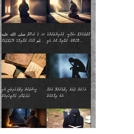
ޢައުރަނިވާނުކޮށް، ނުވަތަ
ވަޙީކުރެއްވިއެވެ: ( أَلَمۡ
އެކަލޭގެފާނު ކަމަނާއަށް
އެނަފްސު ބަލައިގަންނަ ގޮތަށް
އިތުރުވެއެވެ. އެ ދެމީހުންގެ
ބޭނުންތައް ފުއްދާ
ޒީނަތް ހާމަކޮށްގެން
تَرَ كَیۡفَ ضَرَبَ
ނަހީކުރެއްވިކަމެއް
އަސަރުކުރެއެވެ. އެގޮތުން
މެދުގައި އެއ
ޚަރަދުކުރުމަށެވެ. އަދި ފިރިހެން
ނިކުންނަހިނދު އޭގެ
ٱللَّهُ مَثَلࣰا كَلِمَةࣰ
ނޭނގޭހެއްޔެވެ!؟ ފަހެ ދީނުގެ
ނަފްސަކީ މަތިވެ
ދަރިފުޅު
ހިއްސާއެއް ތިބާއަށްވެއެވެ.
طَیِّبَةࣰ كَشَجَرَةࣲ
ތަނބު އަރިއަޅައިފިނަމަ
ބޮޑުވެގަންނަން ބޭނުންވާ
އަދި ފިތުނަވެރިވާ ކޮންމެ
طَیِّبَةٍ أَصۡلُهَا ثَابِتࣱ
އަންހެނުން މެދުވެރިކޮށް އެ
ނަފްސެއްނަމަ؛
މާތްވެގެންވާ ޞަޙާބީ، މުއުމިންތަކުންގެ
ﷲ ގެ ރަސޫލާ صلى الله عليه
ޒުވާނެއް، އަދި އެއަންހެނާއާ
وَفَرۡعُهَا فِی
ޘާބިތެއް ނުކުރެވޭނެއެވެ! އަދި
މީސްތަކުންގެ މަދަޙަ ތަޢުރީފު
ބޮޑުބޭބެ: މުޢާވިޔާ ބްނު އަބީ
وسلم އާއެކު މުޢާވިޔާގެ ނޭފަތްޕުޅަށް
ދިމާލަށް ބެލުން އަމާޒުކުރާ
ٱلسَّمَاۤءِ ) (إبراهيم
އޭގައި ބާގަނޑެއް ހެދިއްޖެނަމަ
ބަލައިގަތުން މަދުކުރަން
ސުފްޔާނު (60ހ):
ވަތް ހިރަފުސް ވެލިކޮޅެއްވެސް ޢުމަރު
ﷲ ގެ ރަސޫލާ صلى الله
💧އިބްނުލް މުބާރަކު
ކޮންމެ ޒުވާނެއްގެ ފާފަ، އެ
: ٢٤) "اللّه ހެޔޮ ރަނގަޅު
ބްނު ޢަބްދުލް ޢަޒީޒަށްވުރެ ހެޔޮވެ
އަންހެނުންނަކަށް އެ ފޫބައްދާ
ޖެހެއެވެ. އެއީ އެ ޠަބީޢަތާއެކު
عليه وسلم ގެ
(181ހ) އާ
ހިއްސާގައި ހިމެނެއެވެ. އެހެނީ
ކަލިމައެއްގެ މިސާލު، ހެޔޮ
މާތްވެގެންވެއެވެ!“
އިޞްލާޙެއް ނުކުރެވޭނެއެވެ!
މަދަޙަޘަނާ ލިބުމުން؛
ޞަޙާބީންނާމެދު
އެސުވާލުކުރެވުމުން
އެއީ ތިބާގެ އަންހެން
ރަނގަޅު ގަހެއް ފަދައިން
އަންހެނުންގެ ޖިހާދަ
ހެއްލުންތެރިކަމާއި، ބޮޑާކަމާއި،
އަހުލުއްސުންނާގެ ޢަޤީދާއާ
ވިދާޅުވިއެވެ: ”ﷲ ގެ ރަސޫލާ
ދަރިފުޅެވެ. އަދި އެދަރިފުޅު
ޖައްސަވަނީ ކޮންފަދައަކުންކަން
ނަފްސުގެ ޢައިބުތައް ހަނދާނ
ޚިލާފުވުމުގެ ކޮޅުމަތި، އަދި
صلى الله عليه وسلم
ނިވާކޮށް ފަރުދާކުރަން
ތިބާއަށް ނުފެނޭހެއްޔެވެ؟
އެތެރޭގައި ފޮރުވައިގެން އޮތް
އާއެކު މުޢާވިޔާގެ ނޭފަތްޕުޅަށް
ތިބާއަށްވަނީ
އެގަހުގެ މައިގަނޑާއި ބުޑު
އަހަރެން ދެރަވެ ހިތާމަކުރެވޭ ކަމެއް
މީސްތަކުން ޢިލްމުގައިވަނީ އެކި
ނުބައި ފާސިދު ޢަޤީދާ ފާޅުވަނީ
ވަތް ހިރަފުސް ވެލިކޮޅެއްވެސް
އަމުރުވެވިގެންނެވެ. ތިބާ
ރަނގަޅަށް ބިމުގައި ހަރުލާ
އެބަ ދިމާވެއެވެ.
ދަރަޖައާއި ފަންތީގައިއެވެ.
މާތްވެގެންވާ ޞަޙާބީ މުޢާވިޔާ
ޢުމަރު ބްނު ޢަބްދުލް
އެހެން ކަންތައް ނުކޮށްފިނަމަ
ސާބިތުވެފައިވެއެވެ. އަދި
🍁 ޢަބްދުއް ރަޙްމާނު ބްނު
🌾އިމާމް އައްޝާފިޢީ
ބްނު އަބީ ސުފްޔާނަށް
ޢަޒީޒަށްވުރެ ހެޔޮވެ
ތިބާ ފާފަވެރިވާނެއެވެ. އަދި
އެގަހުގެ ގޮފިތައް މައްޗަށް
ޒައިދު ބްނު އަސްލަމް
(204ހ) ވިދާޅުވިއެވެ:
ޤަދަރުކުޑަކޮށް،
މާތްވެގެންވެއެވެ!“ 📖
ތިބާގެ ސަބަބުން މެދުވެރިވި
އަރައިގެންގޮސް
(182ހ) ކިޔާދެއްވިއެވެ:
”މީސްތަކުން ޢިލްމުގައިވަނީ
ކުޑައިމީސްކޮށް، ވަށްބަސްބުނާ
އައްޝަރީޢާ ލިލްއާޖުއްރީ 📖
ފާފަތައް އޭގެ މިންވަރަކުން
އުޑަށްގޮސްފައެވެ." ރަސޫލާ
”އަހަރެން އެއްދުވަހަކު އަބޫ
އެކި ދަރަޖައާއި
ހިސާބުންނެވެ. 💥ވަކީޢު
🌾މުޢާވިޔާ ބްނު އަބީ
ތިބާގެ
صلى الله عليه وسلم