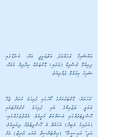
އައްޝައިޚް މުޙައްމަދު އަލްޢަރީފީ އަށް، ކެނެޑާގައި 
ދިރިއުޅޭ މުސްލިމް (ޢަރަބި) ޑޮކްޓަރެއް ކިޔާދިން ކަމަށް، 
ޝައިޚު ކިއުއްވާ ދެއްވިއެވެ.
’އަހަރެން، ޑޮކްޓަރުކަމުގެ ކޯހުގައި ފުރިހަމަ ކުރަން ޖެހޭ 
ޢަމަލީ ތަޖުރިބާގެ ބައި ފުރިހަމަ ކުރުމަށްޓަކައި 
ހޮސްޕިޓަލެއްގައި މަސައްކަތް ކުރީމެވެ. އެއްދުވަހެއްގައި، 
(އަދައިގެ މަތިން) އަހަރެން އެ ހޮސްޕިޓަލަށް ދިޔައީމެވެ. 
އަދި” އައި.ސީ.ޔޫ“ (އިންޓެންސިވް ކެއަރ ޔުނިޓް) އަށް 