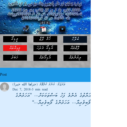
ހޯމް ޕޭޖް
ވީޑިއޯ
ބުލޮގް
ފޮތްތައް
އޯޑިއޯ މަދަހަ
މީޑިއާތައް
ޚަބަރު
ލިޔުންތައް
އޯޑިއޯތައް
Post
ތަރުޖުމާ: އުންމު ކުލްޘޫމް (جزاها الله خيرا)
Dec 7, 2018
3 min read
ޙަޔާތުގެ އެންމެ ފަހު ބަސްތަކަކަށް... ”އަހަރެންގެ
ލޯބިވެރިޔާ... އަހަރެންގެ ލޯބިވެރިޔާ...“