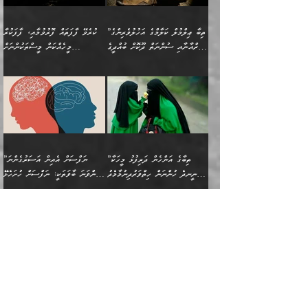
ލާޒިމް ޠަބީޢަތުގެ ތެރޭގައިވާ
ބުއްދި ލައްވާ ނުރައްކާތެރި
އެފަދަ ކަންކަމާމެދު ވިސްނާ
ވެވޭ އެއްބަސްވުމެކެވެ.
ކަންކަމެއް ނޫނެވެ. ނަމަވެސް
ޤަރާރުތައް ނިންމާ،
ފިކުރުކުރުން މާބޮޑަށް
އެކަމަކު އޭގައި އަހަރުމެން
”ތިބާ ޢިލްމުލް ކަލާމްގެ އަހުލުވެރިންގެ
ކުރެވޭ ފާފަތައް ފޮރުވުމާއި، ފާފަކުރާ
އެއީ ހުށަހެޅި ލައިގަންނަ
އިޚްތިޔާރުކުރަން އެނަފްސު
ދިގުލައިފިނަމަ, ފުރިހަމަ ކުރުން
ތަފްޞީލުކޮށް ބުނަމެވެ.
(ޤުރްއާނާއި ސުންނަތް ދޫކޮށް ބުއްދީގެ
މީހެއްކަން މީސްތަކުންނަށް
ކަންކަމެވެ. މިސާލަކަށް:
ބޭނުންވެއެވެ. ދެން ނަފްސަށް
ޙައްޤުވާ ކަންކަން
ހެޔޮކަންތައް ބެހިގެންދަނީ:
ޙުއްޖަތްތަކާއި ވިސްނުންތައް
އެނގިގެންވުމަށް ނުރުހުންވުމާއި،
އަބޫ ޢުމަރު އަޙްމަދު ބްނު
🌴 އިބްނުލް ޖައުޒީ
ހިތާމަޔާއި އުފަލާއި،
އޭގެ އަވަސްއަރުވާލުމާއި،
ބޭނުންކޮށްގެން ދީނުގެ ކަންކަމުގައި
މީސްތަކުން އޭނާ ނުބައިކޮށްފައި
ފުރިހަމަކުރުން މަނާކުރާ
🔹ސީދާ އެކަމުގައި
މުޙައްމަދު އަލްމާލިކީ
(597ހ) ވިދާޅުވިއެވެ:
ކަންބޮޑުވުމާއި
އަނެއްކޮޅުން ބުއްދި
ވާހަކަދައްކާ މީހުންގެ) މަޖްލިސްތަކަށް
އެއްޗެހިކިޔުމަށް ނުރުހުންވުން
ކަމެއްކަމުގައި:
(ދުނިޔަވީ) ލައްޒަތެއް ނެތް
(429ހ)، ބަޣުދާދުން
”ކުރެވޭ ފާފަތައް ފޮރުވުމާއި،
ޙާޒިރުވިންހެއްޔެވެ؟“
ހުއްދަވެގެންވާކަން ބަޔާންކުރުން:
ހިތްފަސޭހަވުމާއި،
މަޝްޣޫލުކޮށްލާފަދަ އެހެރަ
ރައްކާތެރިކަމުގެ ފިޔަވަޅުތައް
ކަންކަމެވެ. މިސާލަކަށް
ޤައިރަވާނުގެ ރަށަށް އައިހިނދު
ފާފަކުރާ މީހެއްކަން
ބިރުވެރިކަމާއި އަމާންކަމުގެ
އިޙްސާސްތަކާއި ޝުޢޫރުތައް
އެޅުމާއި، ދިމާވެދާނޭ ގޮތ
ނަމާދާއި، ރޯދައާއި، ޙައްޖާއި،
އަބޫ މުޙައްމަދު އިބްނު އަބީ
މީސްތަކުންނަށް
އިޙްސާސާއި، މޮޅިވެރިކަމާއި
ޖަމަޢަވެއްޖެނަމަ, އެހިނދުން
ހަ
ޒައިދު އަލްޤައިރަވާނީ
އެނގިގެންވުމަށް
ހިތްހަމަޖެހުމާއި އެނޫންވެސް
ނުބައި ރައުޔު، އަދި ފަހުން
”ތިބާގެ އަންހެން ދަރިފުޅު މީހަކާ
”ނަފްސަށް އެއިން އަސަރުގެންނަ
(386ހ) އެކަލޭގެފާނާ
ނުރުހުންވުމާއި، މީސްތަކުން
ގިނަ ކަންކަމެވެ. މި
ހިތާމަކުރާނޭ ކަންކަން ބުއްދިން
ނީނދެ ހުންނަން ހިތްވަރުދިނުމާމެދު
ތިންވަނަ ބާވަތަކީ: ނަފްސަށް ހުށަހެޅޭ
ވާހަކަދައްކަވަމުން
އޭނާ ނުބައިކޮށްފައި
ޞިފަތަކުން ކަމެއް ނަފްސުގައި
އިޚްތިޔާރުކުރެއެވެ. އަދި
ތިބާ ހުށިޔާރުވެ ޚަބަރުދާރުވާށެވެ!
ކަންކަމެވެ. (ޝުޢޫރުތަކާއި
އެގޮތަށް ތިމަންނާ ހިތްވަރުދެނީ
އެގޮތުން ނަފްސުގެ
އެއްސެވިއެވެ: ”ތިބާ ޢިލްމުލް
އެއްޗެހިކިޔުމަށް ނުރުހުންވުން
އިޙްސާސްތަކެވެ.)
އަބަދުމެ ހަރުލައިގެން
ފަހަރެއްގައި އެފަދަ ބުއްދިއެއް
ކިހިނެއްހެއްޔެވެ؟ އެކަމަށް
ޠަބީޢަތުގައި ލޯބިވުމާއި
ކަލާމްގެ އަހުލުވެރިންގެ
ހުއްދަވެގެންވާކަން
ދާއިމަކަށް ނުހުރެއެވެ. އެކަމަކު
ބަލިކަށިވެ ގަމާރުވެ
ހިތްވަރުދޭން ބޭނުންކުރާ
ނުރުހުންވުމާއި، އުފާވުމާއި
(ޤުރްއާނާއި ސުންނަތް ދޫކޮށް
ބަޔާންކުރުން: ކުރެވޭ ނުބައި
އެކަންކަން ލައިގަނެފައި
ކޮސްވެގެންވާ ކަމަށް ތުހުމަތުވެ
ފެތުރިގެންވާ ފަސް ގޮތެއް
ދެރަވުންވެއެވެ. މިއީ
ބުއްދީގެ ޙުއްޖަތްތަކާއި
ކަންތައް ފޮރުވާ
އަނެއްކާ ފިލ
އަހަރެން ތިބާއަށް ކިޔާދޭނަމެވެ.
ނަފްސުތަކުގައިވާ ޠަބީޢީ
ވިސްނުންތައް ބޭނުންކޮށްގެން
ވަންހަނާކުރުމަކީ
ތިބާގެ އަންހެން ދަރިފުޅަށް
ޞިފަތަކެކެވެ. ނަމަވެސް
ދީނުގެ ކަންކަމުގައި
ދެއްކުންތެރިކަމެއްކަމުގައި
”އޭނާގެ ވިސްނުމާ ގުޅޭ
އެއްފަހަރަކު އުޅުނު ރަސްކަލަކު، ﷲ
އަދި އެކުއްޖާގެ
އެކަންކަން އިންސާނާއަށް
ވާހަކަދައްކާ މީހުންގެ)
ހީކުރާ މީހަކު ހީކޮށްފާނެއެވެ.
"އަންޑަރސްޓޭންޑިންގ" އަންހެނަކު
އަށް އީމާންވެއްޖެ މީހުންގެ ތެރެއިން