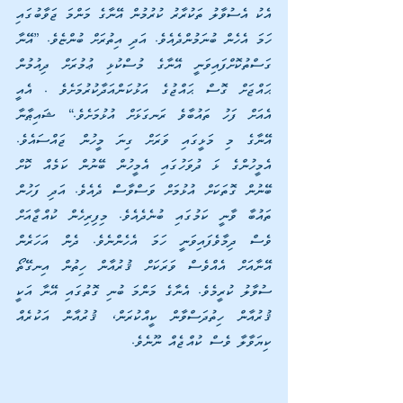
އެކު އެސުވާލު ތަކުރާރު ކުރުމުން އޭނާގެ މަންމަ ޖަވާބުގައި 
ހަމަ އެހެން ބުނަމުންދެއެވެ. އަދި އިތުރަށް ބުންޏެވެ. ”އޭނާ 
ގަސްތުކޮށްފައިވަނީ އޭނާގެ މުސްކުޅި ޢުމުރަށް ދިއުމުން 
ޙައްޖަށް ގޮސް ޙައްޖުގެ އަޅުކަންއަދާކުރުމަށެވެ . އެއީ 
އެއަށް ފަހު ތައުބާވެ ރަނގަޅަށް އުޅުމަށެވެ.“ ޝައިޠާނާ 
އޭނާގެ މި މަޅީގައި ވަރަށް ގިނަ މީހުން ޖައްސައެވެ. 
އެމީހުންގެ ޅަ ދުވަހުގައި އެމީހުން ބޭނުން ކަމެއް ކޮށް 
ބޭނުން ގޮތަކަށް އުޅުމަށް ވަސްވާސް ދެއެވެ. އަދި ފަހުން 
ތައުބާ ވާނީ ކަމުގައި ބުނެދެއެވެ. މިފިރިހެން ކުއްޖާއަށް 
ވެސް ދިމާވެފައިވަނީ ހަމަ އެހެންނެވެ. ދެން އަހަރެން 
އޭނާއަށް އެއްވެސް ވަރަކަށް ޤުރުއާން ހިތުން އިނގޭތޯ 
ސުވާލު ކުރީމެވެ. އެނާގެ މަންމަ ބުނި ގޮތުގައި އޭނާ އަކީ 
ޤުރުއާން ހިތުދަސްވާން ކީއްކުރަން، ޤުރުއާން އަކުރެއް 
ކިޔަވާލާ ވެސް ކުއްޖެއް ނޫނެވެ.                                 