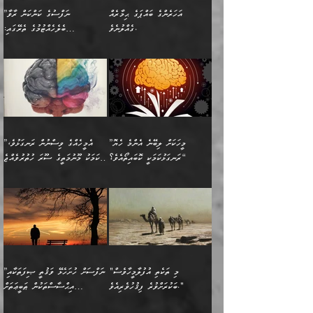
އަނެއްކޮޅުން ޖާހިލުމީހާ ދައްކާ
އަދަބުވެރިކުރުވާ 2-އަދި
ﷲ ދެއްވި ނިޢުމަތް
(އެމީހުންނާ އެކުގައި
އަހަރެންގެ ބައްޕަގެ ޙިމާރެއް
”ނަފްސުގެ ކަންކަން ރާވާ
ވާހަކަތައް، ބަލިވެފައިވާ
އެކުދިން ކައިވެނިކުރުވާ 3-
ގަޑުބަޑުކޮށް
ރޭކުރާއިރު) އެމީހުންނާ
ގެއްލުނެވެ.
ބެލެހެއްޓުމުގެ ތެރޭގައި:
ހަށިގަނޑެއް އެގޮތްމިގޮތްވާހެން
އަދި އެކުދިންނަށް ހެޔޮކޮށް
ހުތުރުނުކުރާހުއްޓެވެ...
އެއްގޮތްވެއެވެ. ނުވަތަ އެމީހުން
މަގުފުރެދިފައިވާ ބަޔަކުގެ ކިބައިގައިވާ
🌱 ޖަޢުފަރު ބްނު މުޙައްމަދު
އެމީހުންގެ މަގުފުރެދުމާއި
ފުށޫއަރާ އިދިކީލަވާނެއެވެ. އަދި
ހިތައިފިނަމަ ފަހެ އެމީހަކަށްވަނީ
މޮޅެތި ރިވެތި ކަންކަމަށް ބަލާ
ބުއްދިއާއި ވިސްނުންތެރިކަން
ރޯދަ ހިފާއިރު މީނާވެސް
(148ހ) ކިޔާދެއްވިއެވެ:
އެމޮޅެތި ކަންކަމާ ގުޅުމެއް
ވިސްނުން ދިގު ނުކުރުންވެއެވެ.
ބުއްދިވެރިޔާގެ ބަސްތައް އެއީ
ސުވަރުގެއެވެ." 📖 ސުނަނު
އިތުރުކޮށްދޭނެ ކަމަކީ: އޭނާފަދަ
އެމީހުންނާއެކު ރޯދަހިފައެވެ.
”އަހަރެންގެ ބައްޕަގެ ޙިމާރެއް
ނުވެއެވެ. އެހެނީ ނަފްސަކީ
ކިތަންމެ މަދު
އަބީ ދާވޫދު 📖 ފަހެ ތިބާގެ
(އެހެން ބުއްދިވެރިންނާ)
އެމީހުން
ގެއްލުނެވެ. ދެން ބައްޕަ
ވަޒަންހަމަވާ އެއްޗެއް ނޫނެވެ.
ބަސްތަކެއްވިޔަސް އޭގެ ޤަދަރު
އަންހެން ދަރިން
ގާތްވުމާއި، އެއާ އިދިކޮޅު އިދ
ވިދާޅުވިއެވެ: ”ﷲ ތަޢާލާ
ނަފްސު ކަންކަން
ބޮޑުވެގެންވެއެވެ. އެއީ
ކައިވެނިކުރުވުމުގައި
އަހަރެންނަށް އޭތި އަނބުރާ
މަސްހުނިކޮށްލައެވެ. އެގޮތުން
ފާފަވެރިޔާގެ ކުރިމަތިލުން
ފަރުވާކުޑަކޮށް، ޢާއިލާއެއް
”މީހަކަށް ލިބޭނެ އެންމެ ހެޔޮ
”އެމީހެއްގެ ވިސްނުން ރަނގަޅުވެ،
ރައްދުކުރައްވައިފިނަމަ ފަހެ
މީހަކު ބުރު ސޫރަ ރީތި
ކިތަންމެ ކުޑަކަމެއްވިޔަސް
ބިނާކޮށް ކައިވެންޏެއް
ރަނގަޅުކަމަކީ ކޮބައިތޯއެވެ؟“
އެކަމަކު މޫނުމަތީގެ ސޫރަ ހުތުރުވެއްޖެ
އެކަލާނގެ ރުއްސަވާނޭ
ފުރިހަމަ، މުދާތައް
މީހާ,
އޭގެ މުޞީބާތް ބޮޑުވެގެންވާ
ޤާއިމުކުރުން ދޫކޮށްފައި
🪨 އިބްނުލް މުބާރަކު
☘️ އިބްނު ޙިއްބާނު
ޙަމްދުގެ ބަސްތަކަކުން
ތަނަވަސްވެ، އެކަމަކު އެއާއެކު
ގޮތަށެވެ. އަދި ބުއްދިވެރިކަމުގެ
ކިޔެވުމާއި އެހެން
(181ހ) އަށް ދެންނެވުނެވެ:
(354ހ) ވިދާޅުވިއެވެ:
އަހަރެން އެކަލާނގެއަށް
ޢަޤީދާއާއި ފިކުރު ފުރެދިގެންވާ
ތެރޭގައި: އެއްވެސް ކަ
މަޤްޞަދުތަކުގައި އެކުދިން
”މީހަކަށް ލިބޭނެ އެންމެ ހެޔޮ
”އެމީހެއްގެ ވިސްނުން
ޙަމްދުކުރާހުށީމެވެ.“ ދެން މާ
މީހަކަށް ވެދާނެއެވެ. ދެން
މަޝްޣޫލުކުރުވުމާމެދު ތިބާ
ރަނގަޅުކަމަކީ ކޮބައިތޯއެވެ؟“
ރަނގަޅުވެ، އެކަމަކު
ގިނައިރެއް ނުވެ އޭގެ
މިފަދަ މީހަކުގެ ރީތިކަމާއި
ނަމަނަމަ ސަމާލުވެ
ވިދާޅުވިއެވެ: ”އޭނާގެ
މޫނުމަތީގެ ސޫރަ ހުތުރުވެއްޖެ
އަސްދާނުގޮނޑިއާއި ލަގަނާއި
އޭނާގެ މޮޅެތި ތަކެއްޗަށްޓަކައި
ކިބައިގައިވާ ފުރާ ފުރިހަމަ
މީހާ, ފަހެ އޭނާގެ ނަފްސުގެ
އެކީގައި އޭތި ގެނެވުނެވެ.
ބެލުމަކީ: އޭނާގެ ޢަޤީދާއާއި
"މި ތަކެތި އުފުލާމީހާވެސް
”ނަފްސަށް ހުށަހެޅޭ ވަޤުތީ ޞިފަތަކާއި
ބުއްދިއެވެ.“ ދެންނެވުނެވެ:
(ބުއްދިއާއި ވިސްނުމުގެ)
ދެން އެކަލޭގެފާނު އެއަށް
ޤަބޫލުކުރާ ގޮތްތަކާއި
ބަކުރަށްވުރެ ފިޤުހުވެރިއެވެ."
އިޙްސާސްތަކުން ޠަބީޢަތަށް
”އެގޮތަށް ލިބިގެންނުވިނަމަ
ހެޔޮކަމުން އޭނާގެ މޫނުގެ
ސަވާރުވިއެވެ. އަދި އޭގެ
ފިކުރުވެސް ނަފްސަށް
އަސަރުކުރުން:
🔅 ބަކްރު ބްނު ޢަބްދި ﷲ
ނަފްސަށް ހުށަހެޅިގެން އަންނަ