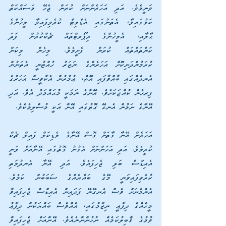
ވަނީމެވެ. އަދި އަހަރެންނަށް ކުރަން ޖެހޭ މަސައްކަތް 
ކަމުގައިވާ، އެތަނުގައި އެޑްމިޓް ކުރެވިފައިވާ މީހުންގެ 
ޙާލާއި، އެމީހުންގެ ރިޕޯރޓްތައް ޗެކްކުރުން ފަދަ 
ކަންތައްތައް ކުރަން ފެށީމެވެ. މިހެން މިކަން 
ކުރަމުންދަނިކޮށް އަހަރެންގެ ނަޒަރު ހުއްޓުނީ އެތަނުން 
އެނދެއްގައި ބާއްވާފައި އޮތް، ޢުމުރުން އެކާވީސް އަހަރުގެ 
ފިރހެން ކުއްޖަކަށެވެ. އޭނާގެ ނަމަކީ މުޙައްމަދު އެވެ. އަދި 
އޭނާގެ ނަމުން އެނގޭ ގޮތުގައި އޭނާ އަކީ މުސްލިމެކެވެ.
އަހަރެން އޭނާ ގާތަށް ގޮސް އޭނާގެ މެޑިކަލް ފައިލް ޗެކް 
ކުރީމެވެ. އަދި އަހަންނަށް އެގުނު ގޮތުގައި އޭނާއަށް ވަނީ 
އެއިޑްސް ބަލި ޖެހިފައެވެ. އަދި އޭނާ އެނދުމަތި 
ކުރެވިފައިވަނީ މޭގެ ބައްޔެއްގެ ސަބަބުން ކަމެވެ. 
އެންމެނަށް ވެސް އެނގޭނޭ ފަދައިން އެއިޑްސް ޖެހިފައިވާ 
މީހެއްގެ ދިފާޢީ ނިޒާމުގައި، އެއްވެސް ބައްޔަކުން ދިފާޢު 
ވުމުގެ ޤާބިލުކަމެއް ނުހުންނާނެއެވެ. އޭނާއަށް ޖެހިފައިވާ 