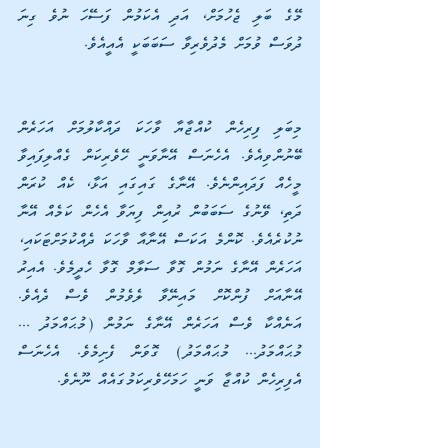
މޭގެ ބަލި ޖެހުމަށް، އަދި އެކަމުން ފަސޭހަ ނުވެ ގިނަ 
ދުވަސް ވުމަށް މެދުވެރިވާ ސަބަބަކީ އެއީއެވެ.
މިބަލި ފިރިހެން ކުއްޖާޔާ ވާހަކަ ދައްކާލުމަށް އަހަރެން 
ބޭނުންވިއެވެ. އެހެނަސް އޭނާވަނީ ހޭވެރިކަން ގެއްލިފައިވާ 
މީހެއް ފަދައިންނެވެ. އޭނާގެ ގައިގައި އަޅާ، ކެއް ކުރަން 
ދަތި، ވޭނުގެ ސަބަބުން ރުއިން ފިޔަވާ އެހެން ކަމެއް އޭނާ 
ނުކުރެއެވެ. ކޮންމެ އަކަސް އޭނާއާ ވާހަކަ ދެއްކުމަށްޓަކައި، 
އަހަރެން އޭނާގެ ނަމުން ގޮވާ ސަލާމް ގޮވާ ހެދީމެވެ. އެއިރު 
އޭނާއަށް ފުންކޮށް މައިނޭވާ ލެވެމުން ވެސް ދެއެވެ. 
އަނެއްކާ ވެސް އަހަރެން އޭނާގެ ނަމުން (މުޙައްމަދު ... 
މުޙައްމަދު... މުޙައްމަދު) ގޮވަން ފެށިމެވެ. އެހެނަސް 
އެފިރިހެން ކުއްޖާ ވަނީ ހަމަހޭވެރިކަމުގައެއް ނޫނެވެ.                        