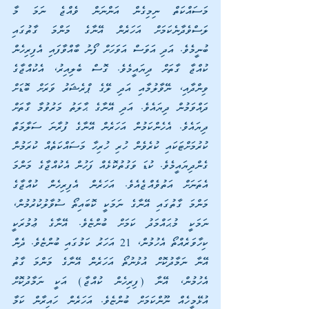
މަސައްކަތް ނިމިގެން އަންނަން ވެއްޖެ ނަމަ މާ 
ލަސްވެދާނެކަމަށް އަހަރެން އޭނާގެ މަންމަ ގާތުގައި 
ބުނީމެވެ. އަދި އަވަސް އަވަހަށް ފޯނު ބާއްވާފައި އެފިރިހެން 
ކުއްޖާ ގާތަށް ދިޔައީމެވެ. ގޮސް ބެލިއިރު، އެކުއްޖާގެ 
ވިންދާއި، ނޭވާލުމާއި އަދި ލޭގެ ޕްރެޝަރު ވަރަށް ބޮޑަށް 
ދައްވަމުން ދިޔައެވެ. އަދި އޭނާގެ ޙާލަތު މަރުވުމާ ގާތަށް 
ދިޔައެވެ. އެހެންކަމުން އަހަރެން އޭނާގެ ފުރާނަ ސަލާމަތް 
ކުރުމަށްޓަކައި ކުރެވެން ހުރި ހުރިހާ މަސައްކަތެއް ކުރަމުން 
ގެންދިޔައީމެވެ. ކުޑަ ވަގުތުކޮޅެއް ފަހުން އެކުއްޖާގެ މަންމަ 
އެތަނަށް އަތުވެއްޖެއެވެ. އަހަރެން އެފިރިހެން ކުއްޖާގެ 
މަންމަ ގާތުގައި އޭނާގެ ނަމަކީ ކޮބައިތޯ ސުވާލުކުރުމުން، 
ނަމަކީ މުޙައްމަދު ކަމަށް ބުންޏެވެ. އޭނާގެ ޢުމުރަކީ 
ކިހާވަރެއްތޯ އެހުމުން، 21 އަހަރު ކަމުގައި ބުންޏެވެ. ދެން 
އޭނާ ނަމާދުކޮށް އުޅުނުތޯ އަހަރެން އޭނާގެ މަންމަ ގާތު 
އެހުމުން، އޭނާ (ފިރިހެން ކުއްޖާ) އަކީ ނަމާދުކޮށް 
އުޅޭމީހެއް ނޫންކަމަށް ބުންޏެވެ. އަހަރެން ހައިރާން ކަމާ 