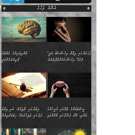
އެންމެ ފަހުގެ
”ފަހަރެއްގައި ދިމާވާ އިޙްސާސެއް އެއީ
ބުއްދިވެރިޔާގެ މައްޗަށް
ނުރުހޭ އިޙްސާސަކަށްވެދާނެއެވެ.
ވާޖިބުވެގެންވަނީ
މިސާލަކަށް ކަމަކާމެދު ބިރުގަތުމެވެ.
”ފަހަރެއްގައި ދިމާވާ
⭐ އިބްނު ޙިއްބާނު (354ހ)
އިޙްސާސެއް އެއީ ނުރުހޭ
ވިދާޅުވިއެވެ: ”ބުއްދިވެރިޔާގެ
އިޙްސާސަކަށްވެދާނެއެވެ.
މައްޗަށް ވާޖިބުވެގެންވަނީ: މި
މިސާލަކަށް ކަމަކާމެދު
ދުނިޔޭގެ ކަންކަމުން އޭނާގެ
ބިރުގަތުމެވެ. ދެން
ޢިލްމު ގަޑުބަޑުކޮށްލާނޭ
އެއިޙްސާސް
ކަންކަމުން އެއްކިބާވުމެވެ. އެއީ
މީސްތަކުންގެ ތެރޭގައި އެމީހެއްގެ
ޢިލްމުގައި ލާޒިމްވެ، އަދި ޢިލްމު
ވަރުގަދަވެގެންވާނަމަ؛
އޭނާއަށް ކުޅަދާނަވީ ވަރަކަށް
ބުއްދި، ބޭރު ފެންޑާގައި ބާއްވާފައި
ހޯދުމުގައި ދެމިހުރުމަށް ހިތްވަރުދިނުން
އެކަމަކާމެދު ނަފުރަތްތެރިވެ،
ޢަމަލުކުރުމުގައި ހުންނާނޭކަމަށް
އޮންނަ މީހުންވެއެވެ.
ބަޔާންކުރުން:
💥 ޝުޢުބާ ބްނުލް ޙައްޖާޖު
🔥އިބްނު ޙިއްބާނު (354ހ)
އަދި އެކަންކުރި މީހަކަށްވެސް
އޮންނަ ޤަޞްދާ އެކުގައިއެވެ.
(160ހ) ވިދާޅުވިއެވެ:
ވިދާޅުވިއެވެ: ”ޢިލްމުގައި
ނަފުރަތުކުރުން
ކޮންމެ ދުއިސައްތަ ޙަދީޘަކުން