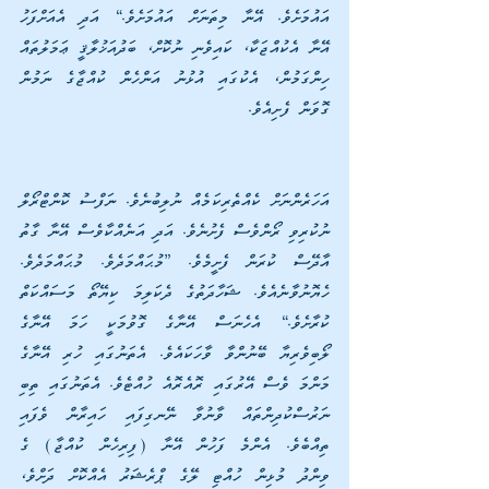
އައުމަށެވެ. އޭނާ މިތަނަށް އައުމަށެވެ.“ އަދި އެއަށްފަހު 
އޭނާ އެކުއްޖަކާ، ކައިވެނި ނުކޮށް، ބަދުއަޚުލާޤީ ޢަމަލުތައް 
ހިންގަމުން، އެކުގައި އުޅުނު އަންހެން ކުއްޖާގެ ނަމުން 
ގޮވަން ފެށިއެވެ.
އަހަރެންނަށް ކެއްތެރިކަމެއް ނުލިބުނެވެ. ނަފްސު ކޮންޓްރޯލް 
ނުކުރިވި ރޯންވެސް ފެށުނެވެ. އަދި އަނެއްކާވެސް އޭނާ ގާތު 
އާދޭސް ކުރަން ފެށީމެވެ. ”މުޙައްމަދެވެ. މުޙައްމަދެވެ. 
ހެޔޮނުވާނެއެވެ. ޝަހާދަތުގެ ދެކަލިމަ ކިޔޭތޯ މަސައްކަތް 
ކުރާށެވެ.“ އެހެނަސް އޭނާގެ ގޮވުމަކީ ހަމަ އޭނާގެ 
ލޯބިވެރިޔާ ބޭނުންވާ ވާހަކައެވެ. އެތަނުގައި ހުރި އޭނާގެ 
މަންމަ ވެސް އޭރުގައި ރޮއެރޮއެ ހުއްޓެވެ. އެތަނުގައި ތިބި 
ނަރުސްކުދިންތައް ވާނުވާ ނޭނގިފައި ހައިރާން ވެފައި 
ތިއްބެވެ. އެންމެ ފަހުން އޭނާ (ފިރިހެން ކުއްޖާ) ގެ 
ވިންދު މުޅިން ހުއްޓި ލޭގެ ޕްރެޝަރު އެއްކޮށް ދަށްވެ، 