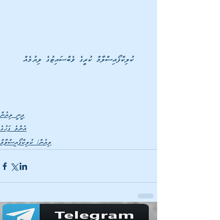
ކުލިކްފޯއިސްލާމް ކުރީގެ ވެބްސައިޓުގެ ލިޔުމެއް
ދީނީ ލިޔުން
އެންމެ ފަހުގެ
ލިޔުން/ ކުލިކްފޯއިސްލާމް