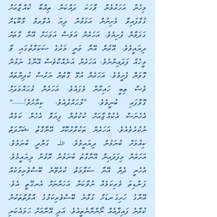
މިހެން އަހަރުމެން ވާހަކަ ދައްކަން ތިއްބާ ކުއްޖާއަށް 
ގުޅާފައިވާ މެށިނުން އަޅަމުން ދިޔަ އެލާރމް މާބޮޑަށް 
ގަދަވާން ފެށިއެވެ. އަހަރެން އަވަސް އަވަހަށް އޭނާ ގާތަށް 
ދިޔައީމެވެ. އޭރުން އޭނާ ވަނީ މަރުގެ ސަކަރާތުގައި ވާ 
މީހެއް ފަދައިންނެވެ. އަހަރެން އަނެއްކާވެސް އޭނާގެ ނަމުން 
ގޮވަން ފެށީމެވެ. އަހަރެން އުޅޭ ގޮތުން ނަރުސް ކުދިންތައް 
ވެސް ތިބީ ހައިރާން ވެފައެވެ. އަހަރެން މުޙައްމަދަށް 
ގޮވާފައި ބުނީމެވެ. ”މުޙައްދުއެވެ. ކިޔާށެވެ!......“ 
އެހެނަސް އެކުއްޖާއަށް ކުކުރުން ފިޔަވާ އެހެން ކަމެއް 
ނުކުރެވެއެވެ. އަހަރެން ތަކުރާރުކޮށް އޭނާގާތު ޝަހާދަތް 
ކިއުމަށް ބުނަމުން ދިޔައީމެވެ. ﷲ ގަންދީ ބުނަމެވެ. 
އަހަރެން މިފަދައިން އޭނާގާތު ބުނަމުން ރޮމުން ދިޔައީމެވެ. 
އެހެނީ ދެން އޭނާ ސަލާމަތް ކުރެވޭނެ ބޭސްވެރިމަކެއް 
ފަންޑިތަ ވެރިކަމެއް ނުވާކަން އަހަންނަށް އެނގޭތީ އެވެ. 
އޭނާގެ ހަށިގަނޑަށް ގުޅާނެ ބޭސްވެރިކަމުގެ އާލާތްތަކުން 
ކުރާނެ ފައިދާއެއް ނޯންނާނެތީއެވެ. އަދި އޭނާއަށް ހަމައެކަނި 