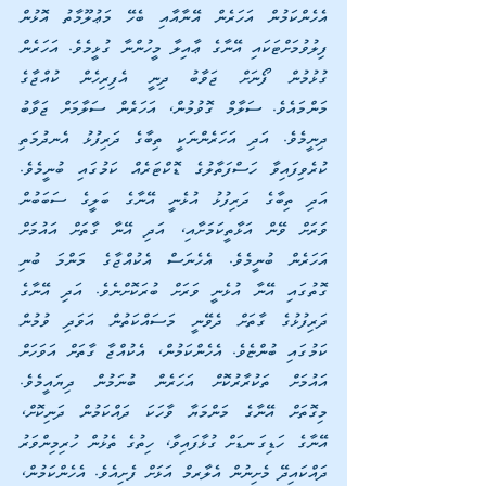
އެހެންކަމުން އަހަރެން އޭނާއާއި ބެހޭ މަޢުލޫމާތު އޮޅުން 
ފިލުވުމަށްޓަކައި އޭނާގެ ޢާއިލާ މީހުންނާ ގުޅީމެވެ. އަހަރެން 
ގުޅުމުން ފޯނަށް ޖަވާބު ދިނީ އެފިރިހެން ކުއްޖާގެ 
މަންމައެވެ. ސަލާމް ގޮވުމުން، އަހަރެން ސަލާމަށް ޖަވާބު 
ދިނީމެވެ. އަދި އަހަރެންނަކީ ތިބާގެ ދަރިފުޅު އެނދުމަތި 
ކުރެވިފައިވާ ހަސްފަތާލުގެ ޑޮކްޓަރެއް ކަމުގައި ބުނީމެވެ. 
އަދި ތިބާގެ ދަރިފުޅު އުޅެނީ އޭނާގެ ބަލީގެ ސަބަބުން 
ވަރަށް ވޭން އަޅާތީކަމަށާއި، އަދި އޭނާ ގާތަށް އައުމަށް 
އަހަރެން ބުނީމެވެ. އެހެނަސް އެކުއްޖާގެ މަންމަ ބުނި 
ގޮތުގައި އޭނާ އުޅެނީ ވަރަށް ބުރަކޮށްނެވެ. އަދި އޭނާގެ 
ދަރިފުޅުގެ ގާތަށް ދެވޭނީ މަސައްކަތުން އަވަދި ވުމުން 
ކަމުގައި ބުންޏެވެ. އެހެންކަމުން، އެކުއްޖާ ގާތަށް އަވަހަށް 
އައުމަށް ތަކުރާރުކޮށް އަހަރެން ބުނަމުން ދިޔައީމެވެ. 
މިގޮތަށް އޭނާގެ މަންމަޔާ ވާހަކަ ދައްކަމުން ދަނިކޮށް، 
އޭނާގެ ހަޑިގަނޑަށް ގުޅާފައިވާ، ހިތުގެ ތެޅުން ހުރިމިންވަރު 
ދައްކައިދޭ މެށިނުން އެލާރމް އަޅަށް ފެށިއެވެ. އެހެންކަމުން، 