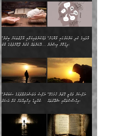
ދެން ކޮން އެއްޗެއްތޯއެވެ؟“
ހުތުރުކަން ހަނދާން
މައްޗަށް ސީދާވިހިނދު، ހެދުން
ރަނގަޅުކޮށް ޖަރީކޮށްދޭ
އަލްމުޒަނީ (108ހ)
އެކި ވައްތަރުގެ
ވިދާޅުވިއެވެ: ”ރިވެތި ރަނގަޅު
ނައްތާލައެވެ. އަނެއްކޮޅުން
ބޮނޑިކޮށްލައްވާފައި، އުޑާއި
ކަމެކެވެ. އެއީ (ޙަޤީޤަތުގައި)
ކިޔާދެއްވިއެވެ: ”އަހަރެން
އިޙްސާސްތަކުގެ ބާރުމިން ހުރި
އަދަބެކެވެ.“ ދެންނެވުނެވެ:
އެމީހަކުގެ މޫނުމަތި ރީތިވެ،
ދިމާލަށް އިސްތަށިފުޅު
އެ ދެކަންތަކުގެ ދ
އެއްފަހަރަކު ގެއިން
މިންވަރަކުން އިންސާނާގެ
”އެކަން ނެތްނަމަ ދެން
އެކަމަކު ވިސްނުން ކޮށި
ނިކުމެގެންދަނިކޮށް އެއްޗެހި
ޠަބީޢަތަށް އަސަރުކުރެއެވެ...
ކޮންކަމެއްތޯއެވެ؟“
ވެއްޖެނަމަ, އޭނާގެ ނަފްސުގެ
އުފުލުމުގެ މަސައްކަތްކުރާ
ދެން އެއަށްފަހު އެ ޠަބީޢަތުން
ވިދާޅުވިއެވެ: ”އޭނާ
އުނިކަމާހުރެ މޫނުމަތީގެ ހުރި
”އާދައިގެ ކުދި ކަންކަމުގައި މާބޮޑަށް
”ދެއްކުންތެރިކަމާއި އާފާތްތަކަށް ބިރުން
މީހަކާ ދިމާވިއެވެ. އޭނާގެ
ބުއްދިއަށް އަސަރުކުރެއެވެ...
މަޝްވަރާއަށް އަހާނޭ ރަނގަޅު
ރީތިކަން ދާހުއްޓެވެ.
ދިގުކޮށް ވިސްނުން:
ހެޔޮކަންތައް ކުރުން ދޫކޮށްލުމުގެ ބާބު
ސާމާނު އޭރު
މިއަސަރުކުރުމުގެ އަޞްލުގެ
ޞާލިޙު އަޚެކެވެ.“
އެހެންކަމުން ވިސްނުންތެރި
ބަޔާންކުރުން:
އެކަމެއްގައި އެހާ ދިގުކޮށް
🌴 އިބްނުލް ޖައުޒީ
އުފުލަމުންދިޔައެވެ. އޭރު އޭނާ
ފެށުން އައި ގޮތަކީ:
ދެންނެވުނެވެ: ”އެގޮތަށް
މީހާގެ އަތުގައި އެއްޗެއް
ވިސްނުން ޙައްޤުނުވާ
(597ހ) ވިދާޅުވިއެވެ:
ކިޔަމުންދިޔައެވެ: «الْحَمْدُ
ޞައްޙަކޮށްވާ ޠަބީޢަތެއް
ނެތްނަމަ ދެން
ނެތަސް ކަންބޮޑުވެ
ކަންކަމުގައި މާބޮޑަށް
”ދެއްކުންތެރިކަމާއި
لِله، أسْتَغْفِرُ الله»
ބަދަލުކޮށްލާ ގޮތަށް އައި
ކޮންކަމެއްތޯއެވެ؟“
ހިތާމަކުރުމެއް ނެތެވެ. އެހެނީ
ވިސްނުމަކީ ބައްޔެކެވެ.
އާފާތްތަކަށް ބިރުން
އެވެ. އެއަށްވުރެ އިތުރަށް
ލޯބިވާކަހަލަ އިޙްސާސެކެވެ.
ވިދާޅުވިއެވެ: ”ދިގުކޮށް
ބުއްދިވެރިޔާއަށް ތަނ
ފަހަރެއްގައި މިހެންވަނީ
ހެޔޮކަންތައް ކުރުން
އެއްޗެއް ނުކިޔައެވެ. ދެން
ދެން އެ ޠަބީޢަތުން ބުއްދިއަށް
މުހިއްމު ކަންކަމާއި އަދި
ދޫކޮށްލުމުގެ ބާބު
އޭނާ ވަކިތަނަކަށް ދިޔައެވެ.
އަސަރުކުރީއެވެ. ޝަރީޢަތުގައި
”ނަފްސަށް ވަޤުތީ ގޮތުން ހުށަހެޅޭ
”ނަފްސު އަވަސްއަރުވާލުމުގެ ސަބަބުން
މުހިއްމު ނޫންކަންކަމާމެދުވެސް
ބަޔާންކުރުން: ދަންނާށެވެ!
ދެން އޭނާގެ ބުރަކަށީގައި ހުރި
ލޯބިވެވޭކަހަލަ އިޙްސާސްތައް
އިޙްސާސްތަކާއި ޝުޢޫރުތައް:
ބުއްދީގެ އިޚްތިޔާރަށް ކުރާ އަސަރު.
މާބޮޑަށް ސަމާލުވެގެން
މީސްތަކުންގެ ތެރޭގައި،
ސާމާނުތައް ބަހައްޓަންދެން
ގެނައުން މަނައެއް ނުކުރެއެވެ.
ނަފްސަށް ބައިވަރު ވަޤުތީ
ބައެއް ނަފްސުތަކުގެ
ހުށިޔާރުވެގެން އުޅޭ ބައެއް
ދެއްކުންތެރިއަކަށް ވެދާނޭކަމަށް
އަހަރެން ހުރީމެވެ. ދެން
މިސާލަކަށް ބެލުމުގެ
ޞިފަތަކާއި އިޙްސާސްތައް
ޠަބީޢަތުގައި
ނަފްސުތަކުގެ ސަބަބުން
ބިރުން ހެޔޮ ޢަމަލުކުރުން
ބުނެފީމެވެ: "މި ނޫން އެއްޗެއް
ލައްޒަތެވެ. އެކަމަކު
ލިބިގެންވެއެވެ. އެއީ
އަވަސްއަރުވާލުންވެއެވެ. ދެން
ބުއްދިއަށް ކުރާ
ދޫކޮށްލާ މީހުންވެއެވެ. އެއީ
ކިޔަން ތިބާއަށް ރަނގަޅަށް ނ
ޝަރީޢަތުން އެއ
ނަފްސުގައި ހިފެހެއްޓިގެންވާ
ކުޑަ ވަޤުތުކޮޅެއްގެ ތެރޭގައި
އަސަރުންކަމުގައި ވެދާނެއެވެ.
ގޯހެކެވެ. އަދި ޝައިޠާނާއަށް