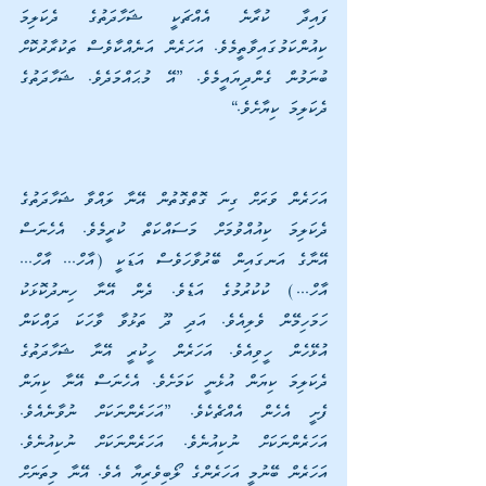
ފައިދާ ކުރާނެ އެއްޗަކީ ޝަހާދަތުގެ ދެކަލިމަ 
ކިއުންކަމުގައިވާތީމެވެ. އަހަރެން އަނެއްކާވެސް ތަކުރާރުކޮށް 
ބުނަމުން ގެންދިޔައީމެވެ. ”އޭ މުޙައްމަދެވެ. ޝަހާދަތުގެ 
ދެކަލިމަ ކިޔާށެވެ.“              
އަހަރެން ވަރަށް ގިނަ ގޮތްގޮތުން އޭނާ ލައްވާ ޝަހާދަތުގެ 
ދެކަލިމަ ކިއުއްވުމަށް މަސައްކަތް ކުރީމެވެ. އެހެނަސް 
އޭނާގެ އަނގައިން ބޭރުވާހަވެސް އަޑަކީ (އާހް... އާހް... 
އާހް...) ކުކުރުމުގެ އަޑެވެ. ދެން އޭނާ ހިނދުކޮޅަކު 
ހަމަހިމޭން ވެލިއެވެ. އަދި ދޫ ތަޅުވާ ވާހަކަ ދައްކަން 
އުޅޭހެން ހީވިއެވެ. އަހަރެން ހީކުރީ އޭނާ ޝަހާދަތުގެ 
ދެކަލިމަ ކިޔަން އުޅެނީ ކަމަށެވެ. އެހެނަސް އޭނާ ކިޔަން 
ފެށީ އެހެން އެއްޗެކެވެ. ”އަހަރެންނަކަށް ނުވާނެއެވެ. 
އަހަރެންނަކަށް ނުކިއުނެވެ. އަހަރެންނަކަށް ނުކިއުނެވެ. 
އަހަރެން ބޭނުމީ އަހަރެންގެ ލޯބިވެރިޔާ އެވެ. އޭނާ މިތަނަށް 