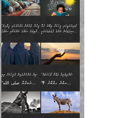
”މީސްތަކުންގެ ތެރޭގައި
ލާޒިމްވެ، އަދި ޢިލްމު
މެދުވެރިކުރުވައެވެ. އެއީ
ފަސް ޙަދީޘަށް
އެމީހެއްގެ ބުއްދި، ބޭރު
ހޯދުމުގައި ދެމިހުރުމަށް
ފިޠުރީގޮތުން ޠަބީޢަތް އެކަމަށް
ޢަމަލުކުރެވުނަސް، އޭރުން
ފެންޑާގައި ބާއްވާފައި އޮންނަ
ހިތްވަރުދިނުން ބަޔާންކުރުން:
ލެނބިގެންވިޔަސްމެއެވެ.
ޢިލްމުގެ ޒަކާތް
މީހުންވެއެވެ. އަނެއްބަޔަކުގެ
ބުއްދިވެރިޔާގެ މައްޗަށް
މިސާލަކަށް އަންހެނާ
އަދާކުރިފަދައިން އޭނާވެއެވެ.
ދުނިޔެމަތީގައި މީހަކަށް ލިބޭނެ ހެޔޮ
”މީހުން ފެނުމުން އަޅުކަމުގައި ހީވާގިވެ
ބުއްދި އެމީހުންނާ
ވާޖިބުވެގެންވަނީ: އޭނާގެ
ފިރިހެނާއަށް ލެނބެއެވެ. ދެން
ދެންފަހެ އެމީހަކު އެއްކޮށް
ޞިފަތަކުން އެންމެ ފުރަތަމަކަމަކީ
މުރާލިވުން ޞައްޙަ ކަންކަމާއި ޞައްޙަ
އެކުގައިވެއެވެ. އަނެއްބަޔަކުގެ
ސިއްރިއްޔާތު އިޞްލާޙުކޮށް
ފިރިހެނާއާމެދު ނުރުހުންވެ
ޖަމަޢަކުރި ޢިލްމަށް
ބުއްދިވެރިކަމެވެ.
ނުވާ ކަންކަން ބަޔާންކުރުން:
🪴 އިބްނު ޙިއްބާނު
🔥އިބްނުލް ޖައުޒީ (597ހ)
ބުއްދިއެއް ނުވެއެވެ. ދެންފަހެ
ނިމުމަށްފަހު ދެން އެއާ
ނަފުރަތްތެރިވާ ކަހަލަ ކަމެއް
ޢަމަލުކުރަން އެމީހަކު
(354ހ) ވިދާޅުވިއެވެ:
ވިދާޅުވިއެވެ: ”މީހުން ފެނުމުން
އެމީހެއްގެ ބުއްދި އެމީހަކާ
ވިއްދައިގެން ޢިލްމު ހޯދަން
އަންހެނާއަށް ދިމާވެ ވަރުގަދަ
ނުކުޅެދުމަކުން އަދި އެ ޢިލްމު
"ދުނިޔެމަތީގައި މީހަކަށް
އަޅުކަމުގައި ހީވާގިވެ
އެކުގައިވާ މީހަކީ: އެމީހަކު
އުޅެ އަދި އެކަމުގައި
އިޙްސާސެއް އޭނާއަށް
ޙިފްޡުކޮށް
ލިބޭނެ ހެޔޮ ޞިފަތަކުން
މުރާލިވުން ޞައްޙަ ކަންކަމާއި
ވާހަކަދެއްކުމުގެ ކުރިން
ދެމިހުރުމެވެ. އެހެނީ ދުނިޔޭގެ
އާދެއެވެ. އަދި އެއާއެކު
އެންމެ ފުރަތަމަކަމަކީ
ޞައްޙަ ނުވާ ކަންކަން
އެމީހަކުގެ ފުށުން އެ ނިކުންނަ
ސަބަބުތަކުން އެއްވެސް
އެއަންހެނ
ބުއްދިވެރިކަމެވެ. އަދި އެއީ
ބަޔާންކުރުން: މީހަކު
އެއްޗެއް ފެންނަ މީހާއެވެ.
ސަބަބަކަށް ސާފުކޮށް
”ބުއްދިވެރިޔާ ދައްކާ ވާހަކަތައް،
ތިން އަންހެންދަރިން އެމީހަކަށް ލިބި:
ﷲ ތަޢާލާ އެކަލާނގެ
ރޭއަޅުކަންކުރާ ބަޔަކާއެކުގައި
ދެންފަހެ އެމީހަކުގެ ބުއްދި
ރަނގަޅަށް ވާޞިލުވެވޭހުށީ
🌴 އިބްނު ޙިއްބާނު
”ނަބިއްޔާ صلى الله
އަޅުތަކުންނަށް ދެއްވި އެންމެ
ރޭގަނޑު ހޭދަކޮށްފާނެއެވެ.
ބޭރު ފެންޑާގައި އޮންނަ
އެކަމުގައި ޢިލްމު ސާފުކޮށް
(354ހ) ވިދާޅުވިއެވެ:
عليه وسلم
ހެޔޮ ރަނގަޅު ކަންތަކުންވާ
ދެން އެމީހުން ރޭގަނޑުގެ ގިނަ
މީހަކީ: ވާހަކަތަކެއް ދައްކާފައި
ޚާލިޞްވެގެންނެވެ. އަދި
”ބުއްދިވެރިޔާ ދައްކާ
ޙަދީޘްކުރެއްވިކަމަށް
ކަމެކެވެ. އެހެންކަމުން އެއާ
ވަޤުތު ނަމާދުކޮށްފާނެއެވެ.
ދެން އޭގެ ފަހުން އެނިކުތް
ބުއްދިވެރިޔަކު ވެއްޖެއްޔާ
ވާހަކަތައް، ޞައްޙަކޮށް
ރިވާކުރެވެއެވެ: "ތިން
އިދިކޮޅު ޞިފައެއް
އަނެއްކޮޅުން މީނާގެ ޢާދައަކީ
އެއްޗެ
ނިންމާނޭކަމަކީ: އެމީހަކު
ސަލާމަތުންވާ ހަށިގަނޑެއް
އަންހެންދަރިން އެމީހަކަށް ލިބި:
ޤާއިމުކޮށްގެން ހުރި މީހަކާ
ސާޢަތެއްވަރު އިރުކޮޅެއް
ކުރާކަމަކާ
ސީދާވާހެން ސީދާވާނެއެވެ.
1-ދެން އެކުދިން
އެކުގައި އިށީންދެ އުޅެގެން
ރޭއަޅުކަންކުރުމެވެ. ދެން މީނާ