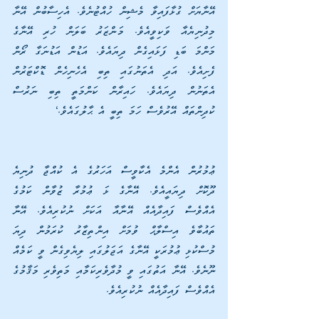
އޭނާޔަށް ގުޅާފައިވާ މެޝިން ހުއްޓުނެވެ. އެހިސާބުން އޭނާ 
މިދުނިޔެއާ ވަކިވީއެވެ. މަންޒަރު ބަލަން ހުރި އޭނާގެ 
މަންމަ ބަޑި ފަޅައިގެން ދިޔައެވެ. އަޑުން އަޑުނަގާ ރޯން 
ފެށިއެވެ. އަދި އެތަނުގައި ތިބި އެހެނިހެން ޑޮކްޓަރުން 
އެތަނުން ދިޔައެވެ. ހައިރާން ކަންމަތީ ތިބި ނަރުސް 
ކުދިންތައް އޭރުވެސް ހަމަ ތިބީ އެ ޙާލުގައެވެ.‘                               
ޢުމުރުން އެންމެ އެކާވީސް އަހަރުގެ އެ ކުއްޖާ ދުނިޔެ 
ދޫކޮށް ދިޔައީއެވެ. އޭނާގެ ޅަ ޢުމުރާ ޒުވާން ކަމުގެ 
އެއްވެސް ފައިދާއެއް އޭނާއާ އަކަށް ނުކުރިއެވެ. އޭނާ 
ތައުބާވެ އިސްލާޙް ވުމަށް އިންތިޒާރު ކުރަމުން ދިޔަ 
މުސްކުޅި ޢުމުރަކީ އޭނާގެ އަޖަލުގައި ލިޔެވިގެން ވީ ކަމެއް 
ނޫނެވެ. އޭނާ އަތުގައި ވީ މުދާވެރިކަމާއި މަތިވެރި މަޤާމުގެ 
އެއްވެސް ފައިދާއެއް ނުކުރިއެވެ.