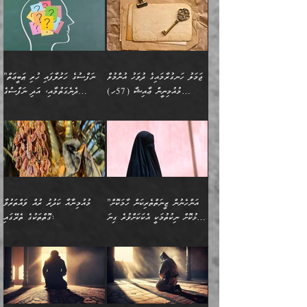
އައިސްފައިވަނީ އެއީ މަރު
ބައްޕައާއި، ތިބާގެ ފިރިހެން
ގުޅުމެކެވެ. އެއީ އެކަކު
ތެރެއިން މީހަކު ގެނެވި
އަދާކުރުމުގެ ދަރަޖަ ބޮޑުކޮށް
އެއްޗަކީ ބުއްދިކަމުގައިވެއެވެ.
ކަމުގައިއެވެ. އައުލަވީ
ދަރިފުޅުވެސް ތިބާއަށް
އަނެކަކު ފުރިހަމަކޮށްދޭ
ޞަލީބަށް އެރުވުމަށް
މަތިކުރާ ޒުވާން އަންހެނާ
އެއީ ބުއްދީގައި ޢިލްމާއި،
ޤިޔާސުން އެޙަދީޘްގައި:
ޚަރަދުކޮށްދިނުން ޢައިބަކަށް
ގުޅުމެކެވެ. އެހެންކަމުން،
އަމުރުކުރިހިނދު އޭނާއަށް
ތަޖ
އަންހެނާ ވަޒީފާ އަދާކުރާ
ނުވެއެވެ. އެހުރިހާ
ތިބާގެ ވިސްނުމާއި ޚިޔާލާ
ބުނެވުނެވެ: "ވަޞިއްޔަތެއް
ތަނުގައި އުޅޭ، ފިރިހެނުން
އެންމެންވެސް މުދަލާއި ފައިސާ
އެއްގޮތްވެ ވިސްނޭ އަންހެނަކު
އޮތިއްޔާ ކުރާށެވެ." ދެން އޭނާ
ޖަމަލު ހަނގުރާމައިގެ ދުވަހު އުންމުލް
”ނަފްސުގެ ހަރުލާފައި ހުރި ޠަބީޢަތް
ހިމެނެއެވެ. އެއީ އެމީހުންގެ
އެއްކުރާ މަޤްޞަދެއްކަމުގައި
ހޯދަން ތިބާއަށް ޙާޖަތެއް
ބުނެފިއެވެ: "އަހަރެން
މުއުމިނީން ޢާއިޝާ (57ހ)
ދެނެގަތުމާއި، އަދި ނަފްސުގެ
ވޯރކްމޭޓު އަންހެނާގެ ގާތަށް
ބަލަނީ ތިބާއެވެ. އެގޮތުން
ނުވެއެވެ. ތިބާ ޙާޖަތް
ވަޞިއްޔަތް ކުރާނީ
ނިކުމެވަޑައިގަންނަވަން
އެދުންވެރިކަން ބުއްދިން ވަޒަންކުރުމަށް
”އަންހެނުން ޖިހާދުކުރަން
ނަފްސުގެ ޠަބީޢަތުގެ ހުރި
ވަދެއުޅުން ގިނަވެގެންވާ
ބައްޕަގެ ގާތުގައި: "ތިހާވަރަށް
ޤަޞްދުކުރެއްވިހިނދު އުންމުލް
އެއިން ކުރާ އަސަރު:
ޖެހިގެންވަނީ ތިބާގެ
ކޮންކަމަކަށްހެއްޔެވެ. އަހަރެން
ޖެހޭނެކަމަށްވާނަމަ ﷲ ގެ
ޞިފަތަކަކީ ކޮބައިކަން
ފިރިހެނުންނެވެ. ފަހެ އެމީހުންނީ
ބުރަކޮށް މަސައްކަތްކޮށް
މުއުމިނީން އުންމު ސަލަމާ (61ހ)
ވިސްނުމާއި ޚިޔާލާއެކު ތިބާ
ދުނިޔެއަށް ވެއްދުނީ އަހަރެންގެ
ރަސޫލާ صلى الله عليه
ނޭނގެނީސް، ނަފްސު
އެކަމަނާއަށް ލިޔުއްވިކަމަށް
ޅިޔަނުންނަށްވުރެ އެތައް
ދާއޮހޮރުވަނީ ކީއްވެހޭ"
ބަލައިގަންނަ އަންހެނަކު
ލަފައެއް ނެތިއެވެ. އެތަނުގ
وسلم ކަމަނާއަށް އެކަމަށް
ޝަހުވަތްތައް ނަގައިގަންނަ
ރިވާކުރެވެއެވެ:
ގޮތަކުން ނުރައްކާ ބޮޑު
އަހައިފިނަމަ އޭނާ ބުނާނީ
ހޯދުމެވެ. އެހެނ
ޢަހްދު ހިއްޕެވީހެވެ. ކަމަނާ
ގޮތް ވަޒަންކުރަން ބުއްދިއަށް
ބައެކެވެ. އެގޮތުން މަސައްކަތު
ތިމަންނާގެ ދަރިން
(ރަނގަޅު ސީދާ ގޮތުން)
ކުޅަދާނަނުވެއެވެ.
މާހައުލުގައި އުޅޭ ފިރިހެނުން،
އުފާކޮށްދިނުމަށެވެ. ފިރިމިހާގެ
”އަންހެނުން ޒީނަތްތެރިކަން ހާމަކޮށް
މުއުމިނާއާ ކަދުރު ރުއް ވައްތަރުވާ
ފޭވެއްޖެއެވެ! ފޭވެއްޖެއެވެ!
ނަފްސުތަކުގައިވާ ކޮންމެ
ޅިޔަނުންނާ އެކި ގޮތްގޮތުން
ގާތުން އެހެން އަހައިފިނަމަ
ފާޅުކޮށް ނިކުތުމަކީ އެކަކަށްވުރެ ގިނަ
ގޮތްތަކުގެ ތެރޭގައި:
ރަށްތަކަށް ދަތުރުފަތުރުކޮށް،
ޠަބީޢަތަކުންވެސް، އެތައް
އެއްގޮތްވެ، އަދި އެހެން
ބުނާނީ ތިމަންނާގެ
މީހުން އޭގައި ހިއްސާވާ ފާފައެކެވެ.
ތިބާގެ އަންހެން ދަރިފުޅު
🌴 ﷲ ތަޢާލާ
ކުރިއަށް ނިކުމެއުޅުން
ބައިވަރު ޝަހުވަތްތައް
ގޮތްތަކުން ނުރައްކާ
އަނބިމީހާއާއި ޢާއިލާގެ
ޢައުރަނިވާނުކޮށް، ނުވަތަ
ވަޙީކުރެއްވިއެވެ: ( أَلَمۡ
އެކަލޭގެފާނު ކަމަނާއަށް
އެނަފްސު ބަލައިގަންނަ ގޮތަށް
އިތުރުވެއެވެ. އެ ދެމީހުންގެ
ބޭނުންތައް ފުއްދާ
ޒީނަތް ހާމަކޮށްގެން
تَرَ كَیۡفَ ضَرَبَ
ނަހީކުރެއްވިކަމެއް
އަސަރުކުރެއެވެ. އެގޮތުން
މެދުގައި އެއ
ޚަރަދުކުރުމަށެވެ. އަދި ފިރިހެން
ނިކުންނަހިނދު އޭގެ
ٱللَّهُ مَثَلࣰا كَلِمَةࣰ
ނޭނގޭހެއްޔެވެ!؟ ފަހެ ދީނުގެ
ނަފްސަކީ މަތިވެ
ދަރިފުޅު
ހިއްސާއެއް ތިބާއަށްވެއެވެ.
طَیِّبَةࣰ كَشَجَرَةࣲ