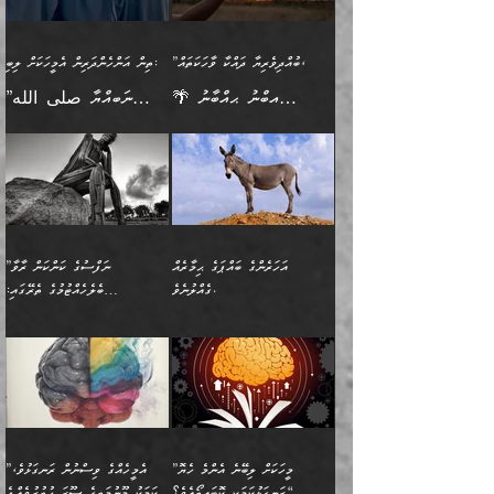
ވާހަކަދެއްކުމުގެ ކުރިން
ދެމިހުރުމެވެ. އެހެނީ ދުނިޔޭގެ
އާދެއެވެ. އަދި އެއާއެކު
އެންމެ ފުރަތަމަކަމަކީ
ޞައްޙަ ނުވާ ކަންކަން
އެމީހަކުގެ ފުށުން އެ ނިކުންނަ
ސަބަބުތަކުން އެއްވެސް
އެއަންހެނ
ބުއްދިވެރިކަމެވެ. އަދި އެއީ
ބަޔާންކުރުން: މީހަކު
އެއްޗެއް ފެންނަ މީހާއެވެ.
ސަބަބަކަށް ސާފުކޮށް
”ބުއްދިވެރިޔާ ދައްކާ ވާހަކަތައް،
ތިން އަންހެންދަރިން އެމީހަކަށް ލިބި:
ﷲ ތަޢާލާ އެކަލާނގެ
ރޭއަޅުކަންކުރާ ބަޔަކާއެކުގައި
ދެންފަހެ އެމީހަކުގެ ބުއްދި
ރަނގަޅަށް ވާޞިލުވެވޭހުށީ
🌴 އިބްނު ޙިއްބާނު
”ނަބިއްޔާ صلى الله
އަޅުތަކުންނަށް ދެއްވި އެންމެ
ރޭގަނޑު ހޭދަކޮށްފާނެއެވެ.
ބޭރު ފެންޑާގައި އޮންނަ
އެކަމުގައި ޢިލްމު ސާފުކޮށް
(354ހ) ވިދާޅުވިއެވެ:
عليه وسلم
ހެޔޮ ރަނގަޅު ކަންތަކުންވާ
ދެން އެމީހުން ރޭގަނޑުގެ ގިނަ
މީހަކީ: ވާހަކަތަކެއް ދައްކާފައި
ޚާލިޞްވެގެންނެވެ. އަދި
”ބުއްދިވެރިޔާ ދައްކާ
ޙަދީޘްކުރެއްވިކަމަށް
ކަމެކެވެ. އެހެންކަމުން އެއާ
ވަޤުތު ނަމާދުކޮށްފާނެއެވެ.
ދެން އޭގެ ފަހުން އެނިކުތް
ބުއްދިވެރިޔަކު ވެއްޖެއްޔާ
ވާހަކަތައް، ޞައްޙަކޮށް
ރިވާކުރެވެއެވެ: "ތިން
އިދިކޮޅު ޞިފައެއް
އަނެއްކޮޅުން މީނާގެ ޢާދައަކީ
އެއްޗެ
ނިންމާނޭކަމަކީ: އެމީހަކު
ސަލާމަތުންވާ ހަށިގަނޑެއް
އަންހެންދަރިން އެމީހަކަށް ލިބި:
ޤާއިމުކޮށްގެން ހުރި މީހަކާ
ސާޢަތެއްވަރު އިރުކޮޅެއް
ކުރާކަމަކާ
ސީދާވާހެން ސީދާވާނެއެވެ.
1-ދެން އެކުދިން
އެކުގައި އިށީންދެ އުޅެގެން
ރޭއަޅުކަންކުރުމެވެ. ދެން މީނާ
އަނެއްކޮޅުން ޖާހިލުމީހާ ދައްކާ
އަދަބުވެރިކުރުވާ 2-އަދި
ﷲ ދެއްވި ނިޢުމަތް
(އެމީހުންނާ އެކުގައި
އަހަރެންގެ ބައްޕަގެ ޙިމާރެއް
”ނަފްސުގެ ކަންކަން ރާވާ
ވާހަކަތައް، ބަލިވެފައިވާ
އެކުދިން ކައިވެނިކުރުވާ 3-
ގަޑުބަޑުކޮށް
ރޭކުރާއިރު) އެމީހުންނާ
ގެއްލުނެވެ.
ބެލެހެއްޓުމުގެ ތެރޭގައި:
ހަށިގަނޑެއް އެގޮތްމިގޮތްވާހެން
އަދި އެކުދިންނަށް ހެޔޮކޮށް
ހުތުރުނުކުރާހުއްޓެވެ...
އެއްގޮތްވެއެވެ. ނުވަތަ އެމީހުން
މަގުފުރެދިފައިވާ ބަޔަކުގެ ކިބައިގައިވާ
🌱 ޖަޢުފަރު ބްނު މުޙައްމަދު
އެމީހުންގެ މަގުފުރެދުމާއި
ފުށޫއަރާ އިދިކީލަވާނެއެވެ. އަދި
ހިތައިފިނަމަ ފަހެ އެމީހަކަށްވަނީ
މޮޅެތި ރިވެތި ކަންކަމަށް ބަލާ
ބުއްދިއާއި ވިސްނުންތެރިކަން
ރޯދަ ހިފާއިރު މީނާވެސް
(148ހ) ކިޔާދެއްވިއެވެ:
އެމޮޅެތި ކަންކަމާ ގުޅުމެއް
ވިސްނުން ދިގު ނުކުރުންވެއެވެ.
ބުއްދިވެރިޔާގެ ބަސްތައް އެއީ
ސުވަރުގެއެވެ." 📖 ސުނަނު
އިތުރުކޮށްދޭނެ ކަމަކީ: އޭނާފަދަ
އެމީހުންނާއެކު ރޯދަހިފައެވެ.
”އަހަރެންގެ ބައްޕަގެ ޙިމާރެއް
ނުވެއެވެ. އެހެނީ ނަފްސަކީ
ކިތަންމެ މަދު
އަބީ ދާވޫދު 📖 ފަހެ ތިބާގެ
(އެހެން ބުއްދިވެރިންނާ)
އެމީހުން
ގެއްލުނެވެ. ދެން ބައްޕަ
ވަޒަންހަމަވާ އެއްޗެއް ނޫނެވެ.
ބަސްތަކެއްވިޔަސް އޭގެ ޤަދަރު
އަންހެން ދަރިން
ގާތްވުމާއި، އެއާ އިދިކޮޅު އިދ
ވިދާޅުވިއެވެ: ”ﷲ ތަޢާލާ
ނަފްސު ކަންކަން
ބޮޑުވެގެންވެއެވެ. އެއީ
ކައިވެނިކުރުވުމުގައި
އަހަރެންނަށް އޭތި އަނބުރާ
މަސްހުނިކޮށްލައެވެ. އެގޮތުން
ފާފަވެރިޔާގެ ކުރިމަތިލުން
ފަރުވާކުޑަކޮށް، ޢާއިލާއެއް
”މީހަކަށް ލިބޭނެ އެންމެ ހެޔޮ
”އެމީހެއްގެ ވިސްނުން ރަނގަޅުވެ،
ރައްދުކުރައްވައިފިނަމަ ފަހެ
މީހަކު ބުރު ސޫރަ ރީތި
ރަނގަޅުކަމަކީ ކޮބައިތޯއެވެ؟“
އެކަމަކު މޫނުމަތީގެ ސޫރަ ހުތުރުވެއްޖެ