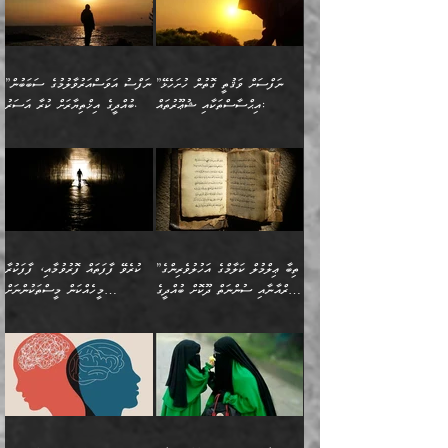
ކަންކަމުގައި މާބޮޑަށް
”ދެއްކުންތެރިކަމާއި
لِله، أسْتَغْفِرُ الله»
ބަދަލުކޮށްލާ ގޮތަށް އައި
ކޮންކަމެއްތޯއެވެ؟“
ހިތާމަކުރުމެއް ނެތެވެ. އެހެނީ
ވިސްނުމަކީ ބައްޔެކެވެ.
އާފާތްތަކަށް ބިރުން
އެވެ. އެއަށްވުރެ އިތުރަށް
ލޯބިވާކަހަލަ އިޙްސާސެކެވެ.
ވިދާޅުވިއެވެ: ”ދިގުކޮށް
ބުއްދިވެރިޔާއަށް ތަނ
ފަހަރެއްގައި މިހެންވަނީ
ހެޔޮކަންތައް ކުރުން
އެއްޗެއް ނުކިޔައެވެ. ދެން
ދެން އެ ޠަބީޢަތުން ބުއްދިއަށް
މުހިއްމު ކަންކަމާއި އަދި
ދޫކޮށްލުމުގެ ބާބު
އޭނާ ވަކިތަނަކަށް ދިޔައެވެ.
އަސަރުކުރީއެވެ. ޝަރީޢަތުގައި
”ނަފްސަށް ވަޤުތީ ގޮތުން ހުށަހެޅޭ
”ނަފްސު އަވަސްއަރުވާލުމުގެ ސަބަބުން
މުހިއްމު ނޫންކަންކަމާމެދުވެސް
ބަޔާންކުރުން: ދަންނާށެވެ!
ދެން އޭނާގެ ބުރަކަށީގައި ހުރި
ލޯބިވެވޭކަހަލަ އިޙްސާސްތައް
އިޙްސާސްތަކާއި ޝުޢޫރުތައް:
ބުއްދީގެ އިޚްތިޔާރަށް ކުރާ އަސަރު.
މާބޮޑަށް ސަމާލުވެގެން
މީސްތަކުންގެ ތެރޭގައި،
ސާމާނުތައް ބަހައްޓަންދެން
ގެނައުން މަނައެއް ނުކުރެއެވެ.
ނަފްސަށް ބައިވަރު ވަޤުތީ
ބައެއް ނަފްސުތަކުގެ
ހުށިޔާރުވެގެން އުޅޭ ބައެއް
ދެއްކުންތެރިއަކަށް ވެދާނޭކަމަށް
އަހަރެން ހުރީމެވެ. ދެން
މިސާލަކަށް ބެލުމުގެ
ޞިފަތަކާއި އިޙްސާސްތައް
ޠަބީޢަތުގައި
ނަފްސުތަކުގެ ސަބަބުން
ބިރުން ހެޔޮ ޢަމަލުކުރުން
ބުނެފީމެވެ: "މި ނޫން އެއްޗެއް
ލައްޒަތެވެ. އެކަމަކު
ލިބިގެންވެއެވެ. އެއީ
އަވަސްއަރުވާލުންވެއެވެ. ދެން
ބުއްދިއަށް ކުރާ
ދޫކޮށްލާ މީހުންވެއެވެ. އެއީ
ކިޔަން ތިބާއަށް ރަނގަޅަށް ނ
ޝަރީޢަތުން އެއ
ނަފްސުގައި ހިފެހެއްޓިގެންވާ
ކުޑަ ވަޤުތުކޮޅެއްގެ ތެރޭގައި
އަސަރުންކަމުގައި ވެދާނެއެވެ.
ގޯހެކެވެ. އަދި ޝައިޠާނާއަށް
ލާޒިމް ޠަބީޢަތުގެ ތެރޭގައިވާ
ބުއްދި ލައްވާ ނުރައްކާތެރި
އެފަދަ ކަންކަމާމެދު ވިސްނާ
ވެވޭ އެއްބަސްވުމެކެވެ.
ކަންކަމެއް ނޫނެވެ. ނަމަވެސް
ޤަރާރުތައް ނިންމާ،
ފިކުރުކުރުން މާބޮޑަށް
އެކަމަކު އޭގައި އަހަރުމެން
”ތިބާ ޢިލްމުލް ކަލާމްގެ އަހުލުވެރިންގެ
ކުރެވޭ ފާފަތައް ފޮރުވުމާއި، ފާފަކުރާ
އެއީ ހުށަހެޅި ލައިގަންނަ
އިޚްތިޔާރުކުރަން އެނަފްސު
ދިގުލައިފިނަމަ, ފުރިހަމަ ކުރުން
ތަފްޞީލުކޮށް ބުނަމެވެ.
(ޤުރްއާނާއި ސުންނަތް ދޫކޮށް ބުއްދީގެ
މީހެއްކަން މީސްތަކުންނަށް
ކަންކަމެވެ. މިސާލަކަށް:
ބޭނުންވެއެވެ. ދެން ނަފްސަށް
ޙައްޤުވާ ކަންކަން
ހެޔޮކަންތައް ބެހިގެންދަނީ:
ޙުއްޖަތްތަކާއި ވިސްނުންތައް
އެނގިގެންވުމަށް ނުރުހުންވުމާއި،
އަބޫ ޢުމަރު އަޙްމަދު ބްނު
🌴 އިބްނުލް ޖައުޒީ
ހިތާމަޔާއި އުފަލާއި،
އޭގެ އަވަސްއަރުވާލުމާއި،
ބޭނުންކޮށްގެން ދީނުގެ ކަންކަމުގައި
މީސްތަކުން އޭނާ ނުބައިކޮށްފައި
ފުރިހަމަކުރުން މަނާކުރާ
🔹ސީދާ އެކަމުގައި
މުޙައްމަދު އަލްމާލިކީ
(597ހ) ވިދާޅުވިއެވެ:
ކަންބޮޑުވުމާއި
އަނެއްކޮޅުން ބުއްދި
ވާހަކަދައްކާ މީހުންގެ) މަޖްލިސްތަކަށް
އެއްޗެހިކިޔުމަށް ނުރުހުންވުން
ކަމެއްކަމުގައި:
(ދުނިޔަވީ) ލައްޒަތެއް ނެތް
(429ހ)، ބަޣުދާދުން
”ކުރެވޭ ފާފަތައް ފޮރުވުމާއި،
ޙާޒިރުވިންހެއްޔެވެ؟“
ހުއްދަވެގެންވާކަން ބަޔާންކުރުން:
ހިތްފަސޭހަވުމާއި،
މަޝްޣޫލުކޮށްލާފަދަ އެހެރަ
ރައްކާތެރިކަމުގެ ފިޔަވަޅުތައް
ކަންކަމެވެ. މިސާލަކަށް
ޤައިރަވާނުގެ ރަށަށް އައިހިނދު
ފާފަކުރާ މީހެއްކަން
ބިރުވެރިކަމާއި އަމާންކަމުގެ
އިޙްސާސްތަކާއި ޝުޢޫރުތައް
އެޅުމާއި، ދިމާވެދާނޭ ގޮތ
ނަމާދާއި، ރޯދައާއި، ޙައްޖާއި،
އަބޫ މުޙައްމަދު އިބްނު އަބީ
މީސްތަކުންނަށް
އިޙްސާސާއި، މޮޅިވެރިކަމާއި
ޖަމަޢަވެއްޖެނަމަ, އެހިނދުން
ހަ
ޒައިދު އަލްޤައިރަވާނީ
އެނގިގެންވުމަށް