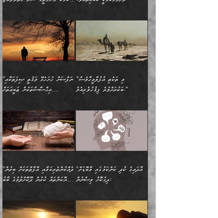
ކިތަންމެ ކުޑަކަމެއްވިޔަސް
ބިނާކޮށް ކައިވެންޏެއް
އެކަލާނގެ ރުއްސަވާނޭ
ފުރިހަމަ، މުދާތައް
މީހާ,
އޭގެ މުޞީބާތް ބޮޑުވެގެންވާ
ޤާއިމުކުރުން ދޫކޮށްފައި
🪨 އިބްނުލް މުބާރަކު
☘️ އިބްނު ޙިއްބާނު
ޙަމްދުގެ ބަސްތަކަކުން
ތަނަވަސްވެ، އެކަމަކު އެއާއެކު
ގޮތަށެވެ. އަދި ބުއްދިވެރިކަމުގެ
ކިޔެވުމާއި އެހެން
(181ހ) އަށް ދެންނެވުނެވެ:
(354ހ) ވިދާޅުވިއެވެ:
އަހަރެން އެކަލާނގެއަށް
ޢަޤީދާއާއި ފިކުރު ފުރެދިގެންވާ
ތެރޭގައި: އެއްވެސް ކަ
މަޤްޞަދުތަކުގައި އެކުދިން
”މީހަކަށް ލިބޭނެ އެންމެ ހެޔޮ
”އެމީހެއްގެ ވިސްނުން
ޙަމްދުކުރާހުށީމެވެ.“ ދެން މާ
މީހަކަށް ވެދާނެއެވެ. ދެން
މަޝްޣޫލުކުރުވުމާމެދު ތިބާ
ރަނގަޅުކަމަކީ ކޮބައިތޯއެވެ؟“
ރަނގަޅުވެ، އެކަމަކު
ގިނައިރެއް ނުވެ އޭގެ
މިފަދަ މީހަކުގެ ރީތިކަމާއި
ނަމަނަމަ ސަމާލުވެ
ވިދާޅުވިއެވެ: ”އޭނާގެ
މޫނުމަތީގެ ސޫރަ ހުތުރުވެއްޖެ
އަސްދާނުގޮނޑިއާއި ލަގަނާއި
އޭނާގެ މޮޅެތި ތަކެއްޗަށްޓަކައި
ކިބައިގައިވާ ފުރާ ފުރިހަމަ
މީހާ, ފަހެ އޭނާގެ ނަފްސުގެ
އެކީގައި އޭތި ގެނެވުނެވެ.
ބެލުމަކީ: އޭނާގެ ޢަޤީދާއާއި
"މި ތަކެތި އުފުލާމީހާވެސް
”ނަފްސަށް ހުށަހެޅޭ ވަޤުތީ ޞިފަތަކާއި
ބުއްދިއެވެ.“ ދެންނެވުނެވެ:
(ބުއްދިއާއި ވިސްނުމުގެ)
ދެން އެކަލޭގެފާނު އެއަށް
ޤަބޫލުކުރާ ގޮތްތަކާއި
ބަކުރަށްވުރެ ފިޤުހުވެރިއެވެ."
އިޙްސާސްތަކުން ޠަބީޢަތަށް
”އެގޮތަށް ލިބިގެންނުވިނަމަ
ހެޔޮކަމުން އޭނާގެ މޫނުގެ
ސަވާރުވިއެވެ. އަދި އޭގެ
ފިކުރުވެސް ނަފްސަށް
އަސަރުކުރުން:
🔅 ބަކްރު ބްނު ޢަބްދި ﷲ
ނަފްސަށް ހުށަހެޅިގެން އަންނަ
ދެން ކޮން އެއްޗެއްތޯއެވެ؟“
ހުތުރުކަން ހަނދާން
މައްޗަށް ސީދާވިހިނދު، ހެދުން
ރަނގަޅުކޮށް ޖަރީކޮށްދޭ
އަލްމުޒަނީ (108ހ)
އެކި ވައްތަރުގެ
ވިދާޅުވިއެވެ: ”ރިވެތި ރަނގަޅު
ނައްތާލައެވެ. އަނެއްކޮޅުން
ބޮނޑިކޮށްލައްވާފައި، އުޑާއި
ކަމެކެވެ. އެއީ (ޙަޤީޤަތުގައި)
ކިޔާދެއްވިއެވެ: ”އަހަރެން
އިޙްސާސްތަކުގެ ބާރުމިން ހުރި
އަދަބެކެވެ.“ ދެންނެވުނެވެ:
އެމީހަކުގެ މޫނުމަތި ރީތިވެ،
ދިމާލަށް އިސްތަށިފުޅު
އެ ދެކަންތަކުގެ ދ
އެއްފަހަރަކު ގެއިން
މިންވަރަކުން އިންސާނާގެ
”އެކަން ނެތްނަމަ ދެން
އެކަމަކު ވިސްނުން ކޮށި
ނިކުމެގެންދަނިކޮށް އެއްޗެހި
ޠަބީޢަތަށް އަސަރުކުރެއެވެ...
ކޮންކަމެއްތޯއެވެ؟“
ވެއްޖެނަމަ, އޭނާގެ ނަފްސުގެ
އުފުލުމުގެ މަސައްކަތްކުރާ
ދެން އެއަށްފަހު އެ ޠަބީޢަތުން
ވިދާޅުވިއެވެ: ”އޭނާ
އުނިކަމާހުރެ މޫނުމަތީގެ ހުރި
”އާދައިގެ ކުދި ކަންކަމުގައި މާބޮޑަށް
”ދެއްކުންތެރިކަމާއި އާފާތްތަކަށް ބިރުން
މީހަކާ ދިމާވިއެވެ. އޭނާގެ
ބުއްދިއަށް އަސަރުކުރެއެވެ...
މަޝްވަރާއަށް އަހާނޭ ރަނގަޅު
ރީތިކަން ދާހުއްޓެވެ.
ދިގުކޮށް ވިސްނުން:
ހެޔޮކަންތައް ކުރުން ދޫކޮށްލުމުގެ ބާބު
ސާމާނު އޭރު
މިއަސަރުކުރުމުގެ އަޞްލުގެ
ޞާލިޙު އަޚެކެވެ.“
އެހެންކަމުން ވިސްނުންތެރި
ބަޔާންކުރުން:
އެކަމެއްގައި އެހާ ދިގުކޮށް
🌴 އިބްނުލް ޖައުޒީ
އުފުލަމުންދިޔައެވެ. އޭރު އޭނާ
ފެށުން އައި ގޮތަކީ:
ދެންނެވުނެވެ: ”އެގޮތަށް
މީހާގެ އަތުގައި އެއްޗެއް
ވިސްނުން ޙައްޤުނުވާ
(597ހ) ވިދާޅުވިއެވެ:
ކިޔަމުންދިޔައެވެ: «الْحَمْدُ
ޞައްޙަކޮށްވާ ޠަބީޢަތެއް
ނެތްނަމަ ދެން
ނެތަސް ކަންބޮޑުވެ