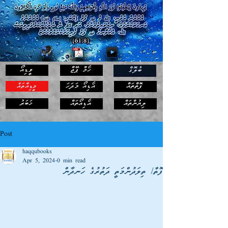
ހޯމް ޕޭޖް
ވީޑިއޯ
ބުލޮގް
ފޮތްތައް
އޯޑިއޯ މަދަހަ
މީޑިއާތައް
ޚަބަރު
ލިޔުންތައް
އޯޑިއޯތައް
Post
haqqubooks
Apr 5, 2024
0 min read
ފޮތް/ ތިލަދުންމަތީ ދަތުރުގެ ހަނދާން