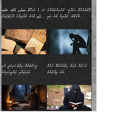
ތަނބު އަރިއަޅައިފިނަމަ
ބޮޑުވެގަންނަން ބޭނުންވާ
އަދި ފިތުނަވެރިވާ ކޮންމެ
طَیِّبَةٍ أَصۡلُهَا ثَابِتࣱ
އަންހެނުން މެދުވެރިކޮށް އެ
ނަފްސެއްނަމަ؛
މާތްވެގެންވާ ޞަޙާބީ، މުއުމިންތަކުންގެ
ﷲ ގެ ރަސޫލާ صلى الله عليه
ޒުވާނެއް، އަދި އެއަންހެނާއާ
وَفَرۡعُهَا فِی
ޘާބިތެއް ނުކުރެވޭނެއެވެ! އަދި
މީސްތަކުންގެ މަދަޙަ ތަޢުރީފު
ބޮޑުބޭބެ: މުޢާވިޔާ ބްނު އަބީ
وسلم އާއެކު މުޢާވިޔާގެ ނޭފަތްޕުޅަށް
ދިމާލަށް ބެލުން އަމާޒުކުރާ
ٱلسَّمَاۤءِ ) (إبراهيم
އޭގައި ބާގަނޑެއް ހެދިއްޖެނަމަ
ބަލައިގަތުން މަދުކުރަން
ސުފްޔާނު (60ހ):
ވަތް ހިރަފުސް ވެލިކޮޅެއްވެސް ޢުމަރު
ﷲ ގެ ރަސޫލާ صلى الله
💧އިބްނުލް މުބާރަކު
ކޮންމެ ޒުވާނެއްގެ ފާފަ، އެ
: ٢٤) "اللّه ހެޔޮ ރަނގަޅު
ބްނު ޢަބްދުލް ޢަޒީޒަށްވުރެ ހެޔޮވެ
އަންހެނުންނަކަށް އެ ފޫބައްދާ
ޖެހެއެވެ. އެއީ އެ ޠަބީޢަތާއެކު
عليه وسلم ގެ
(181ހ) އާ
ހިއްސާގައި ހިމެނެއެވެ. އެހެނީ
ކަލިމައެއްގެ މިސާލު، ހެޔޮ
މާތްވެގެންވެއެވެ!“
އިޞްލާޙެއް ނުކުރެވޭނެއެވެ!
މަދަޙަޘަނާ ލިބުމުން؛
ޞަޙާބީންނާމެދު
އެސުވާލުކުރެވުމުން
އެއީ ތިބާގެ އަންހެން
ރަނގަޅު ގަހެއް ފަދައިން
އަންހެނުންގެ ޖިހާދަ
ހެއްލުންތެރިކަމާއި، ބޮޑާކަމާއި،
އަހުލުއްސުންނާގެ ޢަޤީދާއާ
ވިދާޅުވިއެވެ: ”ﷲ ގެ ރަސޫލާ
ދަރިފުޅެވެ. އަދި އެދަރިފުޅު
ޖައްސަވަނީ ކޮންފަދައަކުންކަން
ނަފްސުގެ ޢައިބުތައް ހަނދާނ
ޚިލާފުވުމުގެ ކޮޅުމަތި، އަދި
صلى الله عليه وسلم
ނިވާކޮށް ފަރުދާކުރަން
ތިބާއަށް ނުފެނޭހެއްޔެވެ؟
އެތެރޭގައި ފޮރުވައިގެން އޮތް
އާއެކު މުޢާވިޔާގެ ނޭފަތްޕުޅަށް
ތިބާއަށްވަނީ
އެގަހުގެ މައިގަނޑާއި ބުޑު
އަހަރެން ދެރަވެ ހިތާމަކުރެވޭ ކަމެއް
މީސްތަކުން ޢިލްމުގައިވަނީ އެކި
ނުބައި ފާސިދު ޢަޤީދާ ފާޅުވަނީ
ވަތް ހިރަފުސް ވެލިކޮޅެއްވެސް
އަމުރުވެވިގެންނެވެ. ތިބާ
ރަނގަޅަށް ބިމުގައި ހަރުލާ
އެބަ ދިމާވެއެވެ.
ދަރަޖައާއި ފަންތީގައިއެވެ.
މާތްވެގެންވާ ޞަޙާބީ މުޢާވިޔާ
ޢުމަރު ބްނު ޢަބްދުލް
އެހެން ކަންތައް ނުކޮށްފިނަމަ
ސާބިތުވެފައިވެއެވެ. އަދި
🍁 ޢަބްދުއް ރަޙްމާނު ބްނު
🌾އިމާމް އައްޝާފިޢީ
ބްނު އަބީ ސުފްޔާނަށް
ޢަޒީޒަށްވުރެ ހެޔޮވެ
ތިބާ ފާފަވެރިވާނެއެވެ. އަދި
އެގަހުގެ ގޮފިތައް މައްޗަށް
ޒައިދު ބްނު އަސްލަމް
(204ހ) ވިދާޅުވިއެވެ:
ޤަދަރުކުޑަކޮށް،
މާތްވެގެންވެއެވެ!“ 📖
ތިބާގެ ސަބަބުން މެދުވެރިވި
އަރައިގެންގޮސް
(182ހ) ކިޔާދެއްވިއެވެ:
”މީސްތަކުން ޢިލްމުގައިވަނީ
ކުޑައިމީސްކޮށް، ވަށްބަސްބުނާ
އައްޝަރީޢާ ލިލްއާޖުއްރީ 📖
ފާފަތައް އޭގެ މިންވަރަކުން
އުޑަށްގޮސްފައެވެ." ރަސޫލާ
”އަހަރެން އެއްދުވަހަކު އަބޫ
އެކި ދަރަޖައާއި
ހިސާބުންނެވެ. 💥ވަކީޢު
🌾މުޢާވިޔާ ބްނު އަބީ
ތިބާގެ
صلى الله عليه وسلم
ޙާޒިމު (133ހ)އަށް
ފަންތީގައިއެވެ. ޢިލްމުގައި
ބްނުލް ޖައްރާޙު (197ހ)
ސުފްޔާނު ވައްޓާލާފައި
ޙަދީޘްކުރެއްވި
ދެންނެވީމެވެ: "އަހަރެން
އެމީހުންގެ ދަރަޖަވަނީ: އެ
ވިދާޅުވިކަމަށް ރިވާކުރެވެއެވެ:
ޢަދުލުވެރި އިމާމުންނަކީ
”ޤުރްއާނުގެ އަލީގައި، އަންހެނާ ބޭރަށް
”ނަފްސު ވަކިކަމަކާ އުޅެގަންނަހިނދު
ދެރަވެ ހިތާމަކުރެވޭ ކަމެއް
ޢިލްމުން އެމީހުން ދަނެފައިހުރި
”މުޢާވިޔާ رضي الله
ފަހެއްކަމުގައި، އެއީ
ވަޒީފާ އަދާކޮށް މަސައްކަތްކުރުމަށް
ބުއްދިން ނަފްސު ވަޒަންކުރުމުގައި
އެބަ ދިމާވެއެވެ." އެކަލޭގެފާނު
ދަރަޖަތައް ހުރި ވަރަކަށެވެ.
عنه ވަނީ ދޮރުގެ
އަބޫބަކުރު، ޢުމަރު، ޢުޘްމާނު،
ނިކުތުމުގެ ޝަރުޠުތައް.
ކޮންމެހެންވެސް ދެކަމަކަށް