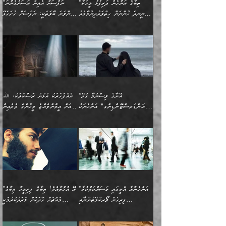
ހިތްހަމަޖެހުމާއި އެނޫންވެސް
ނުބައި ރައުޔު، އަދި ފަހުން
”ތިބާގެ އަންހެން ދަރިފުޅު މީހަކާ
”ނަފްސަށް އެއިން އަސަރުގެންނަ
(386ހ) އެކަލޭގެފާނާ
ނުރުހުންވުމާއި، މީސްތަކުން
ގިނަ ކަންކަމެވެ. މި
ހިތާމަކުރާނޭ ކަންކަން ބުއްދިން
ނީނދެ ހުންނަން ހިތްވަރުދިނުމާމެދު
ތިންވަނަ ބާވަތަކީ: ނަފްސަށް ހުށަހެޅޭ
ވާހަކަދައްކަވަމުން
އޭނާ ނުބައިކޮށްފައި
ޞިފަތަކުން ކަމެއް ނަފްސުގައި
އިޚްތިޔާރުކުރެއެވެ. އަދި
ތިބާ ހުށިޔާރުވެ ޚަބަރުދާރުވާށެވެ!
ކަންކަމެވެ. (ޝުޢޫރުތަކާއި
އެގޮތަށް ތިމަންނާ ހިތްވަރުދެނީ
އެގޮތުން ނަފްސުގެ
އެއްސެވިއެވެ: ”ތިބާ ޢިލްމުލް
އެއްޗެހިކިޔުމަށް ނުރުހުންވުން
އިޙްސާސްތަކެވެ.)
އަބަދުމެ ހަރުލައިގެން
ފަހަރެއްގައި އެފަދަ ބުއްދިއެއް
ކިހިނެއްހެއްޔެވެ؟ އެކަމަށް
ޠަބީޢަތުގައި ލޯބިވުމާއި
ކަލާމްގެ އަހުލުވެރިންގެ
ހުއްދަވެގެންވާކަން
ދާއިމަކަށް ނުހުރެއެވެ. އެކަމަކު
ބަލިކަށިވެ ގަމާރުވެ
ހިތްވަރުދޭން ބޭނުންކުރާ
ނުރުހުންވުމާއި، އުފާވުމާއި
(ޤުރްއާނާއި ސުންނަތް ދޫކޮށް
ބަޔާންކުރުން: ކުރެވޭ ނުބައި
އެކަންކަން ލައިގަނެފައި
ކޮސްވެގެންވާ ކަމަށް ތުހުމަތުވެ
ފެތުރިގެންވާ ފަސް ގޮތެއް
ދެރަވުންވެއެވެ. މިއީ
ބުއްދީގެ ޙުއްޖަތްތަކާއި
ކަންތައް ފޮރުވާ
އަނެއްކާ ފިލ
އަހަރެން ތިބާއަށް ކިޔާދޭނަމެވެ.
ނަފްސުތަކުގައިވާ ޠަބީޢީ
ވިސްނުންތައް ބޭނުންކޮށްގެން
ވަންހަނާކުރުމަކީ
ތިބާގެ އަންހެން ދަރިފުޅަށް
ޞިފަތަކެކެވެ. ނަމަވެސް
ދީނުގެ ކަންކަމުގައި
ދެއްކުންތެރިކަމެއްކަމުގައި
”އޭނާގެ ވިސްނުމާ ގުޅޭ
އެއްފަހަރަކު އުޅުނު ރަސްކަލަކު، ﷲ
އަދި އެކުއްޖާގެ
އެކަންކަން އިންސާނާއަށް
ވާހަކަދައްކާ މީހުންގެ)
ހީކުރާ މީހަކު ހީކޮށްފާނެއެވެ.
"އަންޑަރސްޓޭންޑިންގ" އަންހެނަކު
އަށް އީމާންވެއްޖެ މީހުންގެ ތެރެއިން
މުސްތަޤްބަލަށް އެކަމުގެ
ޖެހޭހިނދު އެއީ ވަޤުތީ ގޮތުން
މަޖްލިސްތަކަށް
އެކަންވަނީ އެހެންނެއް ނޫނެވެ.
ހޯދަން ވަރުބަލިވެގެން އުޅެއެވެ.
މީހަކު އަތުޖެހިއްޖެނަމަ އެމީހަކު
އޭ އަޚާއެވެ! ތިބާއާ އެއްފަދަ
🌴 ހިޝާމު ބްނު އިސްމާޢީލު
ނުރައްކާ ނޭނގިހުރެވެސް ތިބާ
ހުށަހެޅޭ ޞިފަތަކަކަށްވެއެވެ.
ޞަލީބަށް އެރުވުމަށް އަމުރުކުރަމުން
ޙާޒިރުވިންހެއްޔެވެ؟“ އަބޫ
މަނާވެގެންވާކަމަކީ
ފިރިހެނަކާ މެނުވީ ތިބާގެ
(217ހ) ކިޔާދެއްވިއެވެ:
އެކަމަށް ވެއްޓިފައި
ދެން އޭގެ ޠަބީޢީ
ދިޔައެވެ.
ޢުމަރު ވިދާޅުވިއެވެ:
އިންސާނާއަކީ ވަރަޢަވެރި
ވިސްނުމާ އެއްގޮތްވެ
”އެއްފަހަރަކު އުޅުނު
ވެދާނެއެވެ: 1- އާމްދަނީ
މިންގަނޑަށްވުރެ އެޞިފަތައް
”އާނއެކެވެ. އަހަރެން
މީހެއްކަމުގައި މީހުންނަށް
އަންޑަރސްޓޭންޑު
ރަސްކަލަކު، ﷲ އަށް
ހޯދަން މަސައްކަތްކުރުމާއި
ބޭރުވެއްޖެނަމަ, އެހިސާބުން
ދެފަހަރަކު ޙާޒިރުވީމެވެ. ދެން
ދައްކަންވެގެން، އަދި އޭނާއަކީ
ނުވެވޭނެއެވެ. ދެންފަހެ
އީމާންވެއްޖެ މީހުންގެ ތެރެއިން
ވަޒީފާ އަދާކުރުމުގެ ދަރަޖަ
ބުއްދިއަށް އަސަރުކުރެއެވެ.
އެއަށ
ﷲ ދެކެ ބިރުގަންނަ
އަންހެނާއަށް ބަލާއިރު ތިޔަ
މީހަކު އަތުޖެހިއްޖެނަމަ
ބޮޑުކޮށް މަތިކުރުމެވެ.
ޠަބީޢީ އާދައިގެ މިން ތެރޭގައި
”އަންހެނާއާ އެކީގައި މަސައްކަތްކުރާ
”އޭ އުޚްތާއެވެ! ތިބާގެ ފިރިމީހާ ތިބާގެ
ދެމީހުންގެ ގުޅުމަކީ އެކަކު
އެމީހަކު ޞަލީބަށް އެރުވުމަށް
ޚާއްޞަކޮށް ޑޮކްޓަރީކަމާއި
އެޞިފަތައް ހުރިނަމަ,
ފިރިހެން ވޯރކްމޭޓުންނާއި
މައްޗަށް ހޭދަކޮށް ޚަރަދުކުރުމަކީ
އަނެކަކުގެ ވިސްނުން ފަހުމްވެ
އަމުރުކުރަމުން ދިޔައެވެ. ދެން
އިންޖިނޭރުކަންފަދަ
އެޞިފަތަކަށް އަސަރުކުރުވާ،
ކްލާސްމޭޓުންނަކީ މަރެވެ.
ޢައިބެއް ނޫނެވެ.
ޅިޔަނުންނާއިމެދު ޙަދީޘްގައި
ހަމަ އެގޮތަށް ތިބާގެ
ދޭހަވުމަށްވުރެ މާ މަތީ
ﷲ އަށް އީމާންވާ މީހުންގެ
ވަޒީފާތަކެވެ. އެހެނީ ވަޒީފާ
އޭގެ މައްޗަށް ޙުކުމްކުރާ