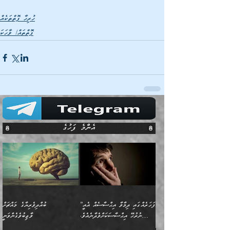
ހުރިހާ ފޮތްތަކެއް
ފޮތްތައް/ ވާހަކަ
އެންމެ ފަހުގެ
”ފަހަރެއްގައި ދިމާވާ އިޙްސާސެއް އެއީ
ބުއްދިވެރިޔާގެ މައްޗަށް
ނުރުހޭ އިޙްސާސަކަށްވެދާނެއެވެ.
ވާޖިބުވެގެންވަނީ
މިސާލަކަށް ކަމަކާމެދު ބިރުގަތުމެވެ.