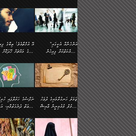
ޢުމަރު ވިދާޅުވިއެވެ:
އިންސާނާއަކީ ވަރަޢަވެރި
އަންހެނަކު ހޯދަން
ތެރެއިން މީހަކު
ނޭނގިހުރެވެސް ތިބާ އެކަމަށް
ދެން އޭގެ ޠަބީޢީ
އޭ އަޚާއެވެ! ތިބާއާ އެއްފަދަ
🌴 ހ
”އާނއެކެވެ. އަހަރެން
މީހެއްކަމުގައި މީހުންނަށް
ވަރުބަލިވެގެން އުޅެއެވެ.
އަތުޖެހިއްޖެނަމަ އެމީހަކު
ވެއްޓިފައި ވެދާނެއެވެ: 1-
މިންގަނޑަށްވުރެ އެޞިފަތަ
ފިރިހެނަކާ މެނުވީ ތިބާގެ
(217ހ) ކިޔާދެއްވިއެވެ
ދެފަހަރަކު ޙާޒިރުވީމެވެ. ދެން
ދައްކަންވެގެން، އަދި އޭނާ
ޞަލީބަށް އެރުވުމަށް
އާމްދަނީ ހޯދަން
ބޭރުވެއްޖެނަމަ, އެހިސާބުނ
ވިސްނުމާ އެއްގޮތްވެ
”އެއްފަހަރަކު އުޅުނު
އެއަށ
ﷲ ދެކެ ބިރުގަންނަ
މަސައްކަތްކުރުމާއި ވަޒީފާ
ބުއްދިއަށް އަސަރުކުރެއެވެ.
އަމުރުކުރަމުން ދިޔައެވެ.
އަންޑަރސްޓޭންޑު
ރަސްކަލަކު، ﷲ އަށް
އަދާކުރުމުގެ ދަރަޖަ ބޮޑުކޮށް
ޠަބީޢީ އާދައިގެ މިން ތެރޭގ
ނުވެވޭނެއެވެ. ދެންފަހެ
އީމާންވެއްޖެ މީހުންގެ ތެރ
މަތިކުރުމެވެ. ޚާއްޞަކޮށް
އެޞިފަތައް ހުރިނަމަ,
އަންހެނާއަށް ބަލާއިރު ތިޔަ
މީހަކު އަތުޖެހިއްޖެނަމަ އެ
”އަންހެނާއާ އެކީގައި
ޑޮކްޓަރީކަމާއި
އެޞިފަތަކަށް އަސަރުކުރުވާ
ދެމީހުންގެ ގުޅުމަކީ އެކަކު
ޞަލީބަށް އެރުވުމަށް
މަސައްކަތްކުރާ ފިރިހެން
ތިބާގެ މައްޗަށް ހޭދަކޮށް
އިންޖިނޭރުކަންފަދަ
އޭގެ މައްޗަށް ޙުކުމްކުރާ
އަނެކަކުގެ ވިސްނުން ފަހުމްވެ
އަމުރުކުރަމުން ދިޔައެވެ. ދ
ވަޒީފާތަކެވެ. އެހެނީ ވަޒީފާ
އެއްޗަކީ ބުއްދިކަމުގައިވެއެ
ވޯރކްމޭޓުންނާއި
ޚަރަދުކުރުމަކީ ޢައިބެއް ނޫނެވެ.
ދޭހަވުމަށްވުރެ މާ މަތީ
ﷲ އަށް އީމާންވާ މީހުންގ
ޅިޔަނުންނާއިމެދު ޙަދީޘްގައި
ހަމަ އެގޮތަށް ތިބާގެ ބައްޕ
އަދާކުރުމުގެ ދަރަޖަ ބޮޑުކޮށް
އެއީ ބުއްދީގައި ޢިލްމާއި،
ކްލާސްމޭޓުންނަކީ މަރެވެ.
ގުޅުމެކެވެ. އެއީ އެކަކު އަނެކަކު
ތެރެއިން މީހަކު ގެނެވި
އައިސްފައިވަނީ އެއީ މަރު
ތިބާގެ ފިރިހެން ދަރިފުޅުވ
މަތިކުރާ ޒުވާން އަންހެނާ
ފުރިހަމަކޮށްދޭ ގުޅުމެކެވެ.
ޞަލީބަށް އެރުވުމަށް
ކަމުގައިއެވެ. އައުލަވީ ޤިޔާސުން
ތިބާއަށް ޚަރަދުކޮށްދިނުން
އެހެންކަމުން، ތިބާގެ
އަމުރުކުރިހިނދު އޭނާއަށް
އެޙަދީޘްގައި: އަންހެނާ ވަޒީފާ
ޢައިބަކަށް ނުވެއެވެ. އެހުރ
ވިސްނުމާއި ޚިޔާލާ އެއްގޮތްވެ
ބުނެވުނެވެ: "ވަޞިއްޔަތެއ
އަދާކުރާ ތަނުގައި އުޅޭ،
އެންމެންވެސް މުދަލާއި ފަ
ވިސްނޭ އަންހެނަކު ހޯދަން
އޮތިއްޔާ ކުރާށެވެ." ދެން 
ފިރިހެނުން ހިމެނެއެވެ. އެއީ
އެއްކުރާ މަޤްޞަދެއްކަމުގައ
ޖަމަލު ހަނގުރާމައިގެ ދުވަހު
”ނަފްސުގެ
ތިބާއަށް ޙާޖަތެއް ނުވެއެވެ.
ބުނެފިއެވެ: "އަހަރެން
އެމީހުންގެ ވޯރކްމޭޓު އަންހެނާގެ
ބަލަނީ ތިބާއެވެ. އެގޮތުން
އުންމުލް މުއުމިނީން ޢާއިޝާ
ޠަބީޢަތް ދެނެގަތުމާއި، އަދ
ތިބާ ޙާޖަތް ޖެހިގެންވަނީ
ވަޞިއްޔަތް ކުރާނީ
ގާތަށް ވަދެއުޅުން ގިނަވެގެންވާ
ބައްޕަގެ ގާތުގައި: "ތިހާވަ
ތިބާގެ ވިސްނުމާއި ޚިޔާލާއެކު
ކޮންކަމަކަށްހެއްޔެވެ. އަހަރ
(57ހ)
ނަފްސުގެ އެދުންވެރިކަން
ފިރިހެނުންނެވެ. ފަހެ އެމީހުންނީ
ބުރަކޮށް މަސައްކަތްކޮށް
”އަންހެނުން ޖިހާދުކުރަން
ނަފްސުގެ ޠަބީޢަތުގެ ހުރި
ތިބާ ބަލައިގަންނަ އަންހެނަކު
ދުނިޔެއަށް ވެއްދުނީ އަހަރ
ނިކުމެވަޑައިގަންނަވަން
ބުއްދިން ވަޒަންކުރުމަށް އ
ޅިޔަނުންނަށްވުރެ އެތައް
ދާއޮހޮރުވަނީ ކީއްވެހޭ"
ޖެހޭނެކަމަށްވާނަމަ ﷲ ގެ
ޞިފަތަކަކީ ކޮބައިކަން
ހޯދުމެވެ. އެހެނ
ލަފައެއް ނެތިއެވެ. އެތަނު
ޤަޞްދުކުރެއްވިހިނދު އުންމުލް
ކުރާ އަސަރު:
ގޮތަކުން ނުރައްކާ ބޮޑު
އަހައިފިނަމަ އޭނާ ބުނާނީ
ރަސޫލާ صلى الله عليه
ނޭނގެނީސް، ނަފްސު
ބައެކެވެ. އެގޮތުން މަސައްކަތު
ތިމަންނާގެ ދަރިން
މުއުމިނީން އުންމު ސަލަމާ