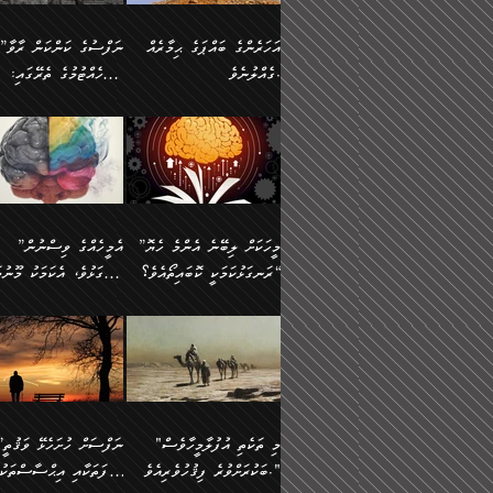
އުޅެގެން ﷲ ދެއްވި ނިޢުމަތް
ދެން މީނާ (އެމީހުންނާ
ސީދާވާނެއެވެ. އަނެއްކޮޅުން
އަންހެންދަރިން އެމީހަކަށް 
ގަޑުބަޑުކޮށް
އެކުގައި ރޭކުރާއިރު) އެމީ
ޖާހިލުމީހާ ދައްކާ ވާހަކަތައް،
1-ދެން އެކުދިން
އަހަރެންގެ ބައްޕަގެ ޙިމާރެއް
”ނަފްސުގެ ކަންކަން ރާވާ
ހުތުރުނުކުރާހުއްޓެވެ...
އެއްގޮތްވެއެވެ. ނުވަތަ އެމ
ބަލިވެފައިވާ ހަށިގަނޑެއް
އަދަބުވެރިކުރުވާ 2-އަދި
ގެއްލުނެވެ.
ބެލެހެއްޓުމުގެ ތެރޭގައި:
ބުއްދިއާއި ވިސްނުންތެރިކަން
ރޯދަ ހިފާއިރު މީނާވެސް
އެގޮތްމިގޮތްވާހެން ފުށޫއަރާ
އިތުރުކޮށްދޭނެ ކަމަކީ: އޭނާފަދަ
އެމީހުންނާއެކު ރޯދަހިފައެވެ
މަގުފުރެދިފައިވާ ބަޔަކުގެ
އިދިކީލަވާނެއެވެ. އަދި
އަދި އެކުދިންނަށް ހެޔޮކޮށް
🌱 ޖަޢުފަރު ބްނު މުޙައްމަދު
އެމީހުންގެ މަގުފުރެދުމާއި
(އެހެން ބުއްދިވެރިންނާ)
އެމީހުން
ކިބައިގައިވާ މޮޅެތި ރިވެތި
ބުއްދިވެރިޔާގެ ބަސްތައް އެއީ
ހިތައިފިނަމަ ފަހެ އެމީހަކަ
(148ހ) ކިޔާދެއްވިއެވެ:
އެމޮޅެތި ކަންކަމާ ގުޅުމެއް
ގާތްވުމާއި، އެއާ އިދިކޮޅު އިދ
ކިތަންމެ މަދު
ކަންކަމަށް ބަލާ ވިސްނުން
ސުވަރުގެއެވެ." 📖 ސުނ
”އަހަރެންގެ ބައްޕަގެ ޙިމާރެއް
ނުވެއެވެ. އެހެނީ ނަފްސަކ
ބަސްތަކެއްވިޔަސް އޭގެ ޤަދަރު
އަބީ ދާވޫދު 📖 ފަހެ ތިބާ
ނުކުރުންވެއެވެ.
ގެއްލުނެވެ. ދެން ބައްޕަ
ވަޒަންހަމަވާ އެއްޗެއް ނޫނ
ބޮޑުވެގެންވެއެވެ. އެއީ
އަންހެން ދަރިން
ވިދާޅުވިއެވެ: ”ﷲ ތަޢާލާ
ނަފްސު ކަންކަން
ފާފަވެރިޔާގެ ކުރިމަތިލުން
ކައިވެނިކުރުވުމުގައި
އަހަރެންނަށް އޭތި އަނބުރާ
މަސްހުނިކޮށްލައެވެ. އެގޮތު
”މީހަކަށް ލިބޭނެ އެންމެ ހެޔޮ
”އެމީހެއްގެ ވިސްނުން
ކިތަންމެ ކުޑަކަމެއްވިޔަސް އޭގެ
ފަރުވާކުޑަކޮށް، ޢާއިލާއެއް
ރައްދުކުރައްވައިފިނަމަ ފަހެ
މީހަކު ބުރު ސޫރަ ރީތި
މުޞީބާތް ބޮޑުވެގެންވާ ގޮތަށެވެ.
ރަނގަޅުކަމަކީ ކޮބައިތޯއެވެ؟“
ރަނގަޅުވެ، އެކަމަކު މޫނުމަ
ބިނާކޮށް ކައިވެންޏެއް
އެކަލާނގެ ރުއްސަވާނޭ ޙަމްދުގެ
ފުރިހަމަ، މުދާތައް ތަނަވަ
އަދި ބުއްދިވެރިކަމުގެ ތެރޭގައި:
ޤާއިމުކުރުން ދޫކޮށްފައި
ސޫރަ ހުތުރުވެއްޖެ މީހާ,
ބަސްތަކަކުން އަހަރެން
އެކަމަކު އެއާއެކު ޢަޤީދާއާއ
🪨 އިބްނުލް މުބާރަކު
☘️ އިބްނު ޙިއްބާނު
އެއްވެސް ކަ
ކިޔެވުމާއި އެހެން
އެކަލާނގެއަށް
ފިކުރު ފުރެދިގެންވާ މީހަކަށ
(181ހ) އަށް ދެންނެވުނެވެ:
(354ހ) ވިދާޅުވިއެވެ:
މަޤްޞަދުތަކުގައި އެކުދިން
ޙަމްދުކުރާހުށީމެވެ.“ ދެން މާ
ވެދާނެއެވެ. ދެން މިފަދަ
”މީހަކަށް ލިބޭނެ އެންމެ ހެޔޮ
”އެމީހެއްގެ ވިސްނުން
މަޝްޣޫލުކުރުވުމާމެދު ތިބާ
ގިނައިރެއް ނުވެ އޭގެ
މީހަކުގެ ރީތިކަމާއި އޭނާގެ
ރަނގަޅުކަމަކީ ކޮބައިތޯއެވެ؟“
ރަނގަޅުވެ، އެކަމަކު މޫނުމަ
ނަމަނަމަ ސަމާލުވެ
އަސްދާނުގޮނޑިއާއި ލަގަނާއި
މޮޅެތި ތަކެއްޗަށްޓަކައި ބެލ
ވިދާޅުވިއެވެ: ”އޭނާގެ
ސޫރަ ހުތުރުވެއްޖެ މީހާ, ފ
އެކީގައި އޭތި ގެނެވުނެވެ. ދެން
އޭނާގެ ޢަޤީދާއާއި ޤަބޫލުކު
ކިބައިގައިވާ ފުރާ ފުރިހަމަ
އޭނާގެ ނަފްސުގެ (ބުއްދިއ
"މި ތަކެތި އުފުލާމީހާވެސް
”ނަފްސަށް ހުށ
އެކަލޭގެފާނު އެއަށް
ގޮތްތަކާއި ފިކުރުވެސް ނަ
ބުއްދިއެވެ.“ ދެންނެވުނެވެ:
ވިސްނުމުގެ) ހެޔޮކަމުން އ
ބަކުރަށްވުރެ ފިޤުހުވެރިއެވެ."
ޞިފަތަކާއި އިޙްސާސްތަކު
ސަވާރުވިއެވެ. އަދި އޭގެ
ރަނގަޅުކޮށް ޖަރީކޮށްދޭ ކަމ
”އެގޮތަށް ލިބިގެންނުވިނަމަ
މޫނުގެ ހުތުރުކަން ހަނދާނ