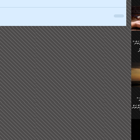
ންނަ
،
ަކުގެ
ް
ުގެ
ރި
”ދެއްކުންތެރިކަމާއި އާފާތްތަކަށް
ި
..
ް
ެނީ
ަކަށް
.
ް
އަށް
ުރުން:
ައި
”ނަފްސު އަވަސްއަރުވާލުމުގެ
އް
ް
ާރަށް
ެވެ.
ތެވެ.
ެ.
ެން
ި