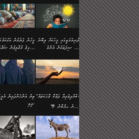
ނަފުރަތުކުރުން
ޢަމަލުކުރުމުގައި ހުންނާނޭކ
💥 ޝުޢުބާ ބްނުލް ޙައްޖާޖު
މީހުންވެއެވެ.
މެދުވެރިކުރުވައެވެ. އެއީ
އޮންނަ ޤަޞްދާ އެކުގައިއެވ
(160ހ) ވިދާޅުވިއެވެ:
ވިދާޅުވިއެވެ: ”ޢިލްމުގައި
ފިޠުރީގޮތުން ޠަބީޢަތް އެކަމަށް
ކޮންމެ ދުއިސައްތަ ޙަދީޘަކ
”މީސްތަކުންގެ ތެރޭގައި
ލާޒިމްވެ، އަދި ޢިލްމު
ލެނބިގެންވިޔަސްމެއެވެ.
ފަސް ޙަދީޘަށް
އެމީހެއްގެ ބުއްދި، ބޭރު
ހޯދުމުގައި ދެމިހުރުމަށް
މިސާލަކަށް އަންހެނާ
ޢަމަލުކުރެވުނަސް، އޭރުން
ފެންޑާގައި ބާއްވާފައި އޮންނަ
ހިތްވަރުދިނުން ބަޔާންކުރު
ފިރިހެނާއަށް ލެނބެއެވެ. ދެން
ޢިލްމުގެ ޒަކާތް އަދާކުރިފަދ
މީހުންވެއެވެ. އަނެއްބަޔަކުގެ
ބުއްދިވެރިޔާގެ މައްޗަށް
ދުނިޔެމަތީގައި މީހަކަށް ލިބޭނެ
ފިރިހެނާއާމެދު ނުރުހުންވެ
އޭނާވެއެވެ. ދެންފަހެ އެމީހ
ބުއްދި އެމީހުންނާ
ވާޖިބުވެގެންވަނީ: އޭނާގެ
ހެޔޮ ޞިފަތަކުން އެންމެ
ހީވާގިވެ މުރާލިވުން ޞައްޙ
ނަފުރަތްތެރިވާ ކަހަލަ ކަމެއް
އެއްކޮށް ޖަމަޢަކުރި ޢިލްމަށ
އެކުގައިވެއެވެ. އަނެއްބަޔަކުގެ
ސިއްރިއްޔާތު އިޞްލާޙުކޮށ
އަންހެނާއަށް ދިމާވެ ވަރުގަދަ
ޢަމަލުކުރަން އެމީހަކު
ފުރަތަމަކަމަކީ ބުއްދިވެރިކަމެވެ.
ކަންކަމާއި ޞައްޙަ ނުވާ
ބުއްދިއެއް ނުވެއެވެ. ދެންފަހެ
ނިމުމަށްފަހު ދެން އެއާ
🪴 އިބްނު ޙިއްބާނު
އިޙްސާސެއް އޭނާއަށް އާދެއެވެ.
ނުކުޅެދުމަކުން އަދި އެ ޢިލ
ކަންކަން ބަޔާންކުރުން:
އެމީހެއްގެ ބުއްދި އެމީހަކާ
ވިއްދައިގެން ޢިލްމު ހޯދަން
(354ހ) ވިދާޅުވިއެވެ:
ވިދާޅުވިއެވެ: ”މީހުން ފެނ
އަދި އެއާއެކު އެއަންހެނ
ޙިފްޡުކޮށް
އެކުގައިވާ މީހަކީ: އެމީހަކު
އަދި އެކަމުގައި ދެމިހުރުމެވ
"ދުނިޔެމަތީގައި މީހަކަށް ލިބޭނެ
އަޅުކަމުގައި ހީވާގިވެ މުރާލ
ވާހަކަދެއްކުމުގެ ކުރިން
އެހެނީ ދުނިޔޭގެ ސަބަބުތަ
ހެޔޮ ޞިފަތަކުން އެންމެ
ޞައްޙަ ކަންކަމާއި ޞައްޙ
އެމީހަކުގެ ފުށުން އެ ނިކުންނަ
އެއްވެސް ސަބަބަކަށް ސާފ
ފުރަތަމަކަމަކީ ބުއްދިވެރިކަމެވެ.
ނުވާ ކަންކަން ބަޔާންކުރު
އެއްޗެއް ފެންނަ މީހާއެވެ.
ރަނގަޅަށް ވާޞިލުވެވޭހުށީ
އަދި އެއީ ﷲ ތަޢާލާ
މީހަކު ރޭއަޅުކަންކުރާ
”ބުއްދިވެރިޔާ ދައްކާ ވާހަކަތައް،
ތިން އަންހެންދަރިން އެމީހަ
ދެންފަހެ އެމީހަކުގެ ބުއްދި ބޭރު
އެކަމުގައި ޢިލްމު ސާފުކޮށ
އެކަލާނގެ އަޅުތަކުންނަށް ދެއްވި
ބަޔަކާއެކުގައި ރޭގަނޑު
ލިބި:
ފެންޑާގައި އޮންނަ މީހަކީ:
ޚާލިޞްވެގެންނެވެ. އަދި
އެންމެ ހެޔޮ ރަނގަޅު
ހޭދަކޮށްފާނެއެވެ. ދެން އެމ
🌴 އިބްނު ޙިއްބާނު
ވާހަކަތަކެއް ދައްކާފައި ދެން
ބުއްދިވެރިޔަކު ވެއްޖެއްޔާ
ކަންތަކުންވާ ކަމެކެވެ.
ރޭގަނޑުގެ ގިނަ ވަޤުތު
(354ހ) ވިދާޅުވިއެވެ:
”ނަބިއްޔާ صلى الله
އޭގެ ފަހުން އެނިކުތް އެއްޗެ
ނިންމާނޭކަމަކީ: އެމީހަކު
އެހެންކަމުން އެއާ އިދިކޮޅު
ނަމާދުކޮށްފާނެއެވެ. އަނެއް
”ބުއްދިވެރިޔާ ދައްކާ ވާހަކަތައް،
عليه وسلم
ކުރާކަމަކާ
ޞިފައެއް ޤާއިމުކޮށްގެން ހުރި
މީނާގެ ޢާދައަކީ ސާޢަތެއްވ
ޞައްޙަކޮށް ސަލާމަތުންވާ
ޙަދީޘްކުރެއްވިކަމަށް
މީހަކާ އެކުގައި އިށީންދެ
އިރުކޮޅެއް ރޭއަޅުކަންކުރުމެ
ހަށިގަނޑެއް ސީދާވާހެން
ރިވާކުރެވެއެވެ: "ތިން