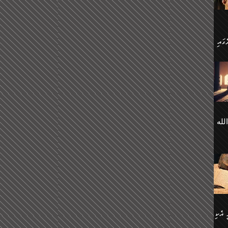
 ގޮތް
ާގެ
ަ
ހެން
ތަށް
 تَرَ
هُ
َةࣰ
لُهَا
ی
لله
ީފު
هيم
ނގަޅު
އެކު
ް
؛
ުމަރު
މާއި،
ކަން
ިއެވެ:
ދާނ
الله
ު
ް
 އެކި
ުމަރު