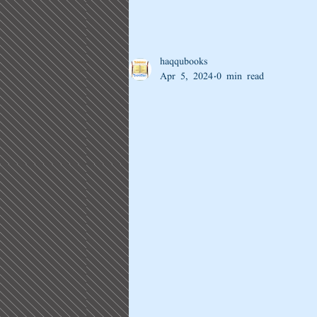
haqqubooks
Apr 5, 2024
0 min read