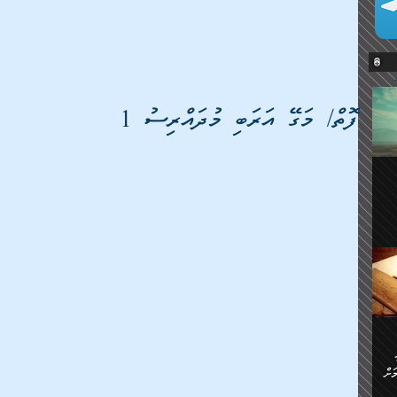
ފޮތް/ މަގޭ އަރަބި މުދައްރިސު 1
ޔޭގެ
ް
ަށް
ަށް