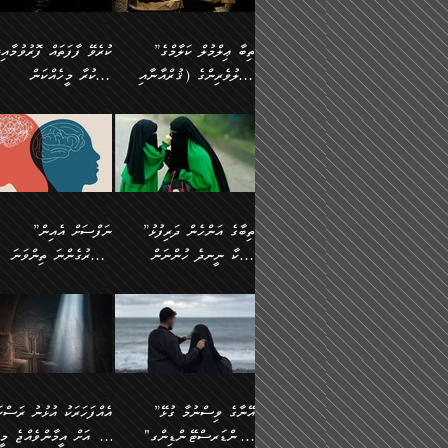
އެފަދަ ކަންކަމާމެދު ވިސްނާ
އޭގައި އަހަރުމެން ތަފްޞީލ
ލާޒިމް ޠަބީޢަތުގެ ތެރޭގައިވާ
ބުއްދި ލައްވާ ނުރައްކާތެރި
ފިކުރުކުރުން މާބޮޑަށް
ބުނަމެވެ. ހެޔޮކަންތައް
ކަންކަމެއް ނޫނެވެ. ނަމަވެސް
ޤަރާރުތައް ނިންމާ،
”ތިބާ ޢިލްމުލް ކަލާމްގެ
ކުރެވޭ ފާފަތައް ފޮރުވުމާއި،
ދިގުލައިފިނަމަ, ފުރިހަމަ ކުރުން
ބެހިގެންދަނީ: 🔹ސީދާ
އެއީ ހުށަހެޅި ލައިގަންނަ
އިޚްތިޔާރުކުރަން އެނަފްސު
އަހުލުވެރިންގެ (ޤުރްއާނާއި
ފާފަކުރާ މީހެއްކަން
ޙައްޤުވާ ކަންކަން
އެކަމުގައި (ދުނިޔަވީ)
ކަންކަމެވެ. މިސާލަކަށް:
ބޭނުންވެއެވެ. ދެން ނަފްސ
ފުރިހަމަކުރުން މަނާކުރާ
ލައްޒަތެއް ނެތް ކަންކަމެވެ
ސުންނަތް ދޫކޮށް ބުއްދީގެ
މީސްތަކުންނަށް
ހިތާމަޔާއި އުފަލާއި،
އޭގެ އަވަސްއަރުވާލުމާއި،
އަބޫ ޢުމަރު އަޙްމަދު ބްނު
🌴 އިބްނުލް ޖައުޒީ
ކަމެއްކަމުގައި: ރައްކާތެރިކަމުގެ
މިސާލަކަށް ނަމާދާއި، ރޯދަ
ޙުއްޖަތްތަކާއި ވިސްނުންތައް
އެނގިގެންވުމަށް
ކަންބޮޑުވުމާއި
އަނެއްކޮޅުން ބުއްދި
މުޙައްމަދު އަލްމާލިކީ
(597ހ) ވިދާޅުވިއެވެ:
ފިޔަވަޅުތައް އެޅުމާއި،
ޙައްޖާއި، ހަ
ބޭނުންކޮށްގެން ދީނުގެ
ނުރުހުންވުމާއި، މީސްތަކުނ
ހިތްފަސޭހަވުމާއި،
މަޝްޣޫލުކޮށްލާފަދަ އެހެރަ
(429ހ)، ބަޣުދާދުން
”ކުރެވޭ ފާފަތައް ފޮރުވުމާއ
ދިމާވެދާނޭ ގޮތ
ބިރުވެރިކަމާއި އަމާންކަމުގެ
އިޙްސާސްތަކާއި ޝުޢޫރުތައ
ކަންކަމުގައި ވާހަކަދައްކާ
އޭނާ ނުބައިކޮށްފައި
ޤައިރަވާނުގެ ރަށަށް އައިހިނދު
ފާފަކުރާ މީހެއްކަން
އިޙްސާސާއި، މޮޅިވެރިކަމާއި
ޖަމަޢަވެއްޖެނަމަ, އެހިނދު
މީހުންގެ) މަޖްލިސްތަކަށް
އެއްޗެހިކިޔުމަށް ނުރުހުންވ
އަބޫ މުޙައްމަދު އިބްނު އަބީ
މީސްތަކުންނަށް
ހިތްހަމަޖެހުމާއި އެނޫންވެސް
ނުބައި ރައުޔު، އަދި ފަހުނ
ޒައިދު އަލްޤައިރަވާނީ
އެނގިގެންވުމަށް
ޙާޒިރުވިންހެއްޔެވެ؟“
ހުއްދަވެގެންވާކަން
”ތިބާގެ އަންހެން ދަރިފުޅު
”ނަފްސަށް އެއިން
ގިނަ ކަންކަމެވެ. މި
ހިތާމަކުރާނޭ ކަންކަން ބުއ
(386ހ) އެކަލޭގެފާނާ
ނުރުހުންވުމާއި، މީސްތަކުނ
ބަޔާންކުރުން:
މީހަކާ ނީނދެ ހުންނަން
އަސަރުގެންނަ ތިންވަނަ
ޞިފަތަކުން ކަމެއް ނަފްސުގައި
އިޚްތިޔާރުކުރެއެވެ. އަދި
ވާހަކަދައްކަވަމުން
އޭނާ ނުބައިކޮށްފައި
އަބަދުމެ ހަރުލައިގެން ދާއިމަކަށް
ފަހަރެއްގައި އެފަދަ ބުއްދިއ
ހިތްވަރުދިނުމާމެދު ތިބާ
ބާވަތަކީ: ނަފްސަށް ހުށަހެ
އެއްސެވިއެވެ: ”ތިބާ ޢިލްމުލް
އެއްޗެހިކިޔުމަށް ނުރުހުންވ
އެގޮތަށް ތިމަންނާ ހިތްވަރުދެނީ
އެގޮތުން ނަފްސުގެ ޠަބީޢަތ
ނުހުރެއެވެ. އެކަމަކު އެކަންކަން
ބަލިކަށިވެ ގަމާރުވެ
ހުށިޔާރުވެ ޚަބަރުދާރުވާށެވެ!
ކަންކަމެވެ. (ޝުޢޫރުތަކާއި
ކަލާމްގެ އަހުލުވެރިންގެ
ހުއްދަވެގެންވާކަން
ކިހިނެއްހެއްޔެވެ؟ އެކަމަށް
ލޯބިވުމާއި ނުރުހުންވުމާއި،
ލައިގަނެފައި އަނެއްކާ ފިލ
ކޮސްވެގެންވާ ކަމަށް ތުހުމަ
އިޙްސާސްތަކެވެ.)
(ޤުރްއާނާއި ސުންނަތް ދޫކޮށް
ބަޔާންކުރުން: ކުރެވޭ ނުބަ
ހިތްވަރުދޭން ބޭނުންކުރާ
އުފާވުމާއި ދެރަވުންވެއެވެ.
ބުއްދީގެ ޙުއްޖަތްތަކާއި
ކަންތައް ފޮރުވާ ވަންހަނާކު
ފެތުރިގެންވާ ފަސް ގޮތެއް
ނަފްސުތަކުގައިވާ ޠަބީޢީ
ވިސްނުންތައް ބޭނުންކޮށްގެން
ދެއްކުންތެރިކަމެއްކަމުގައި 
އަހަރެން ތިބާއަށް ކިޔާދޭނަމެވެ.
ޞިފަތަކެކެވެ. ނަމަވެސް
ދީނުގެ ކަންކަމުގައި ވާހަކަދައްކާ
މީހަކު ހީކޮށްފާނެއެވެ.
ތިބާގެ އަންހެން ދަރިފުޅަށް އަދި
އެކަންކަން އިންސާނާއަށް
”އޭނާގެ ވިސްނުމާ ގުޅޭ
އެއްފަހަރަކު އުޅުނު ރަސްކަ
މީހުންގެ) މަޖްލިސްތަކަށް
އެކަންވަނީ އެހެންނެއް ނޫނ
އެކުއްޖާގެ މުސްތަޤްބަލަށް
ޖެހޭހިނދު އެއީ ވަޤުތީ ގޮތ
"އަންޑަރސްޓޭންޑިންގ"
ﷲ އަށް އީމާންވެއްޖެ މީހ
ޙާޒިރުވިންހެއްޔެވެ؟“ އަބޫ
މަނާވެގެންވާކަމަކީ
އެކަމުގެ ނުރައްކާ
ހުށަހެޅޭ ޞިފަތަކަކަށްވެއެވ