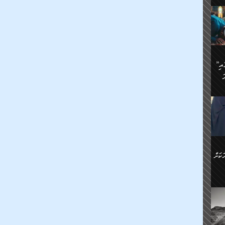
ަމަށް
🔥އިބްނު ޙިއްބާނު (354ހ)
ެ.
ުން
ން:
ައިން
”މީހުން ފެނުމުން އަޅުކަމުގައި
ަކު
ަ
ް
ް
🔥އިބްނުލް ޖައުޒީ (597ހ)
ްމު
 އުޅެ
ުމުން
ެ.
ިވުން
ކުން
ަ
ުކޮށް
ން:
ކަށް
ް
ީހުން
ކޮޅުން
ަރު
ވެ.