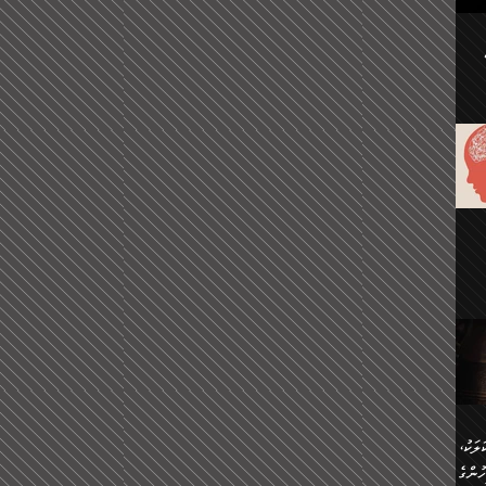
ުކޮށް
ަށް
.
އާއި،
ް
ި،
ް
ން
ުން
ް
ްދިން
ް
ެއް
ޅޭ
ުން
ުގައި
ތުވެ
އި
 މިއީ
ރުމަކީ
ހީކުރާ
ލަކު،
ެވެ.
ުން
ުންގެ
ެ.