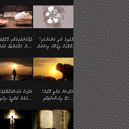
މައްޗަށް ސީދާވިހިނދު، ހެދުން
އެއީ (ޙަޤީޤަތުގައި) އެ
ޠަބީޢަތަށް އަސަރުކުރުން:
ދެން ކޮން އެއްޗެއްތޯއެވެ؟“
ނައްތާލައެވެ. އަނެއްކޮޅުން
🔅 ބަކްރު ބްނު ޢަބްދި ﷲ
ނަފްސަށް ހުށަހެޅިގެން އަ
ބޮނޑިކޮށްލައްވާފައި، އުޑާއި
ދެކަންތަކުގެ ދ
ވިދާޅުވިއެވެ: ”ރިވެތި ރަނގަޅު
އެމީހަކުގެ މޫނުމަތި ރީތިވެ
އަލްމުޒަނީ (108ހ)
އެކި ވައްތަރުގެ އިޙްސާސްތ
ދިމާލަށް އިސްތަށިފުޅު
އަދަބެކެވެ.“ ދެންނެވުނެވެ:
އެކަމަކު ވިސްނުން ކޮށި
ކިޔާދެއްވިއެވެ: ”އަހަރެން
ބާރުމިން ހުރި މިންވަރަކުނ
”އެކަން ނެތްނަމަ ދެން
ވެއްޖެނަމަ, އޭނާގެ ނަފްސ
އެއްފަހަރަކު ގެއިން
އިންސާނާގެ ޠަބީޢަތަށް
ކޮންކަމެއްތޯއެވެ؟“
އުނިކަމާހުރެ މޫނުމަތީގެ ހު
ނިކުމެގެންދަނިކޮށް އެއްޗެހި
އަސަރުކުރެއެވެ... ދެން
ވިދާޅުވިއެވެ: ”އޭނާ
ރީތިކަން ދާހުއްޓެވެ.
އުފުލުމުގެ މަސައްކަތްކުރާ މީހަކާ
އެއަށްފަހު އެ ޠަބީޢަތުން
”އާދައިގެ ކުދި ކަންކަމުގައި
މަޝްވަރާއަށް އަހާނޭ ރަނގަޅު
އެހެންކަމުން ވިސްނުންތެރ
ދިމާވިއެވެ. އޭނާގެ ސާމާނު އޭރު
ބުއްދިއަށް އަސަރުކުރެއެވެ.
މާބޮޑަށް ދިގުކޮށް ވިސްނުން:
ބިރުން ހެޔޮކަންތައް ކުރުނ
ޞާލިޙު އަޚެކެވެ.“
މީހާގެ އަތުގައި އެއްޗެއް
އުފުލަމުންދިޔައެވެ. އޭރު އޭނާ
މިއަސަރުކުރުމުގެ އަޞްލުގެ
ދެންނެވުނެވެ: ”އެގޮތަށް
ނެތަސް ކަންބޮޑުވެ
ދޫކޮށްލުމުގެ ބާބު ބަޔާންކުރުން:
ކިޔަމުންދިޔައެވެ: «الْحَمْدُ
ފެށުން އައި ގޮތަކީ:
އެކަމެއްގައި އެހާ ދިގުކޮށް
🌴 އިބްނުލް ޖައުޒީ
ނެތްނަމަ ދެން
ހިތާމަކުރުމެއް ނެތެވެ. އެހ
لِله، أسْتَغْفِرُ الله»
ޞައްޙަކޮށްވާ ޠަބީޢަތެއް
ވިސްނުން ޙައްޤުނުވާ
(597ހ) ވިދާޅުވިއެވެ:
ކޮންކަމެއްތޯއެވެ؟“
ބުއްދިވެރިޔާއަށް ތަނ
އެވެ. އެއަށްވުރެ އިތުރަށް
ބަދަލުކޮށްލާ ގޮތަށް އައި
ކަންކަމުގައި މާބޮޑަށް
”ދެއްކުންތެރިކަމާއި އާފާތްތ
ވިދާޅުވިއެވެ: ”ދިގުކޮށް
އެއްޗެއް ނުކިޔައެވެ. ދެން އޭނާ
ލޯބިވާކަހަލަ އިޙްސާސެކެވެ
ވިސްނުމަކީ ބައްޔެކެވެ.
ބިރުން ހެޔޮކަންތައް ކުރުނ
ވަކިތަނަކަށް ދިޔައެވެ. ދެން
ދެން އެ ޠަބީޢަތުން ބުއްދި
ފަހަރެއްގައި މިހެންވަނީ
ދޫކޮށްލުމުގެ ބާބު ބަޔާންކ
އޭނާގެ ބުރަކަށީގައި ހުރި
އަސަރުކުރީއެވެ. ޝަރީޢަތުގ
މުހިއްމު ކަންކަމާއި އަދި
ދަންނާށެވެ! މީސްތަކުންގެ
”ނަފްސަށް ވަޤުތީ ގޮތުން
ސާމާނުތައް ބަހައްޓަންދެން
ލޯބިވެވޭކަހަލަ އިޙްސާސްތަ
މުހިއްމު ނޫންކަންކަމާމެދުވެސް
ތެރޭގައި، ދެއްކުންތެރިއަކަށ
ހުށަހެޅޭ އިޙްސާސްތަކާއި
ސަބަބުން ބުއްދީގެ އިޚްތިޔ
އަހަރެން ހުރީމެވެ. ދެން
ގެނައުން މަނައެއް ނުކުރެއ
މާބޮޑަށް ސަމާލުވެގެން
ވެދާނޭކަމަށް ބިރުން ހެޔޮ
ބުނެފީމެވެ: "މި ނޫން އެއްޗެއް
މިސާލަކަށް ބެލުމުގެ ލައްޒަ
ޝުޢޫރުތައް:
ކުރާ އަސަރު.
ހުށިޔާރުވެގެން އުޅޭ ބައެއް
ޢަމަލުކުރުން ދޫކޮށްލާ
ނަފްސަށް ބައިވަރު ވަޤުތީ
ބައެއް ނަފްސުތަކުގެ
ކިޔަން ތިބާއަށް ރަނގަޅަށް ނ
އެކަމަކު ޝަރީޢަތުން އެއ
ނަފްސުތަކުގެ ސަބަބުން
މީހުންވެއެވެ. އެއީ ގޯހެކެވ
ޞިފަތަކާއި އިޙްސާސްތައް
ޠަބީޢަތުގައި
ބުއްދިއަށް ކުރާ
އަދި ޝައިޠާނާއަށް ވެވޭ
ލިބިގެންވެއެވެ. އެއީ
އަވަސްއަރުވާލުންވެއެވެ. ދ
އަސަރުންކަމުގައި ވެދާނެއެވެ.
އެއްބަސްވުމެކެވެ. އެކަމަކު
ނަފްސުގައި ހިފެހެއްޓިގެންވާ
ކުޑަ ވަޤުތުކޮޅެއްގެ ތެރޭގައ