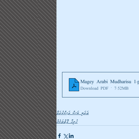
Magey Arabi Mudharisu 1
.
Download PDF • 7.52MB
ޢަރަބި ބަސް ދަސްކުރަމާ
ހުރިހާ ފޮތްތަކެއް