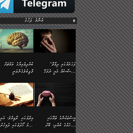
އެންމެ ފަހުގެ
”ފަހަރެއްގައި ދިމާވާ
ބުއްދިވެރިޔާގެ މައްޗަށް
އިޙްސާސެއް އެއީ ނުރުހޭ
ވާޖިބުވެގެންވަނީ
އިޙްސާސަކަށްވެދާނެއެވެ.
”ފަހަރެއްގައި ދިމާވާ
⭐ އިބްނު ޙިއްބާނު
މިސާލަކަށް ކަމަކާމެދު
އިޙްސާސެއް އެއީ ނުރުހޭ
(354ހ) ވިދާޅުވިއެވެ:
ބިރުގަތުމެވެ.
އިޙްސާސަކަށްވެދާނެއެވެ.
”ބުއްދިވެރިޔާގެ މައްޗަށް
މިސާލަކަށް ކަމަކާމެދު
ވާޖިބުވެގެންވަނީ: މި ދުނި
ބިރުގަތުމެވެ. ދެން އެއިޙްސާސް
ކަންކަމުން އޭނާގެ ޢިލްމު
ވަރުގަދަވެގެންވާނަމަ؛
ގަޑުބަޑުކޮށްލާނޭ ކަންކަމުނ
މީސްތަކުންގެ ތެރޭގައި
ޢިލްމުގައި ލާޒިމްވެ، އަދި
އެކަމަކާމެދު ނަފުރަތްތެރިވެ،
އެއްކިބާވުމެވެ. އެއީ އޭނާއ
އެމީހެއްގެ ބުއްދި، ބޭރު
ޢިލްމު ހޯދުމުގައި ދެމިހުރުމ
އަދި އެކަންކުރި މީހަކަށްވެސް
ކުޅަދާނަވީ ވަރަކަށް
ފެންޑާގައި ބާއްވާފައި އޮންނަ
ހިތްވަރުދިނުން ބަޔާންކުރުން: