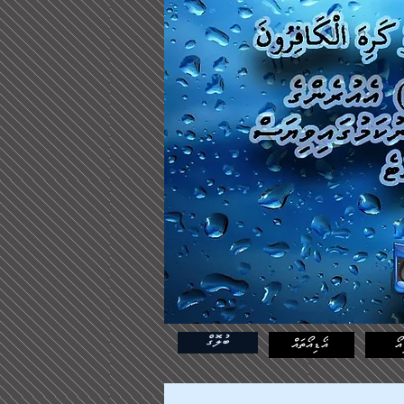
ބުލޮގް
އޯ
އޯޑިއޯތައް