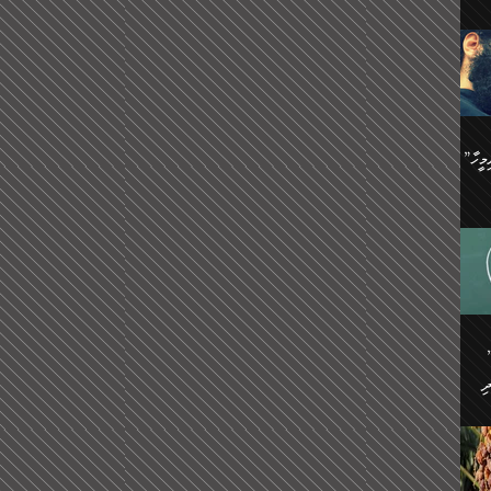
ިޝާމު ބްނު އިސްމާޢީލު
އް
:
އަކީ
ް
ައި
ެއިން
މީހަކު
”އޭ އުޚްތާއެވެ! ތިބާގެ ފިރިމީހާ
،
ެން
ވެ.
ެ
ައާއި،
 ތަޖ
ެސް
ިހާ
ް
އިސާ
އޭނާ
ި
 ހަރުލާފައި ހުރި
ި
ރަށް
ެން
ެންގެ
ެއިން
ގ