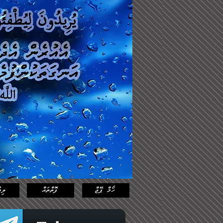
Log In
Featured
Posts
ހޯމް ޕޭޖް
ފޮތްތައް
ލިޔ