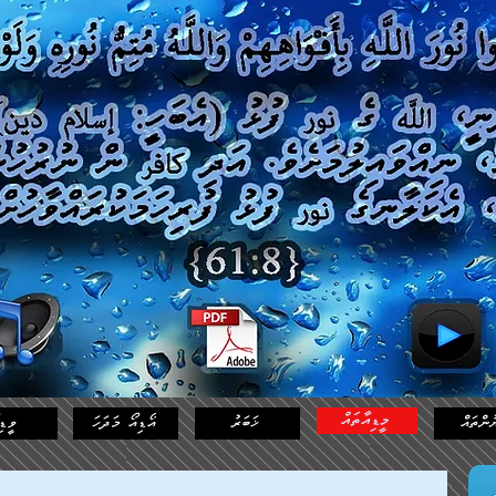
މީޑިއާތައް
ުންތައް
ޚަބަރު
އޯޑިއޯ މަދަހަ
ވީޑި