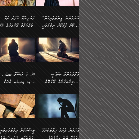
وسلم ކަމަނާއަށް އެކަމަށް
ޝަހުވަތްތައް ނަގައިގަންނަ
މާހައުލުގައި އުޅޭ ފިރިހެނުން،
އުފާކޮށްދިނުމަށެވެ. ފިރިމިހ
(61ހ) އެކަމަނާއަށް
ޢަހްދު ހިއްޕެވީހެވެ. ކަމަނާ
ވަޒަންކުރަން ބުއްދިއަށް
ޅިޔަނުންނާ އެކި ގޮތްގޮތުން
ގާތުން އެހެން އަހައިފިނަމ
(ރަނގަޅު ސީދާ ގޮތުން)
ކުޅަދާނަނުވެއެވެ.
ލިޔުއްވިކަމަށް ރިވާކުރެވެއެވެ:
”އަންހެނުން ޒީނަތްތެރިކަން
މުއުމިނާއާ ކަދުރު ރުއް
އެއްގޮތްވެ، އަދި އެހެން
ބުނާނީ ތިމަންނާގެ
ފޭވެއްޖެއެވެ! ފޭވެއްޖެއެވެ!
ނަފްސުތަކުގައިވާ ކޮންމެ
ހާމަކޮށް ފާޅުކޮށް ނިކުތުމަކީ
ވައްތަރުވާ ގޮތްތަކުގެ ތެރޭގައި:
ގޮތްތަކުން ނުރައްކާ
އަނބިމީހާއާއި ޢާއިލާގެ
ރަށްތަކަށް ދަތުރުފަތުރުކޮށް،
ޠަބީޢަތަކުންވެސް، އެތައް
އިތުރުވެއެވެ. އެ ދެމީހުންގެ
ބޭނުންތައް ފުއްދާ
އެކަކަށްވުރެ ގިނަ މީހުން އޭގައި
ކުރިއަށް ނިކުމެއުޅުން
ބައިވަރު ޝަހުވަތްތައް
ތިބާގެ އަންހެން ދަރިފުޅު
🌴 ﷲ ތަޢާލާ
މެދުގައި އެއ
ޚަރަދުކުރުމަށެވެ. އަދި ފިރި
ހިއްސާވާ ފާފައެކެވެ.
އެކަލޭގެފާނު ކަމަނާއަށް
އެނަފްސު ބަލައިގަންނަ ގޮ
ޢައުރަނިވާނުކޮށް، ނުވަތަ ޒީނަތް
ވަޙީކުރެއްވިއެވެ: ( أَلَمۡ
ދަރިފުޅު
ނަހީކުރެއްވިކަމެއް
އަސަރުކުރެއެވެ. އެގޮތުން
ހާމަކޮށްގެން ނިކުންނަހިނދު
كَیۡفَ ضَرَبَ ٱللَّ
ނޭނގޭހެއްޔެވެ!؟ ފަހެ ދީނުގެ
ނަފްސަކީ މަތިވެ
އޭގެ ހިއްސާއެއް ތިބާއަށްވެއެވެ.
مَثَلࣰا كَلِمَةࣰ طَیِّب
ތަނބު އަރިއަޅައިފިނަމަ
ބޮޑުވެގަންނަން ބޭނުންވާ
އަދި ފިތުނަވެރިވާ ކޮންމެ
كَشَجَرَةࣲ طَیِّبَةٍ أَصۡ
އަންހެނުން މެދުވެރިކޮށް އެ
ނަފްސެއްނަމަ؛
ޒުވާނެއް، އަދި އެއަންހެނާއާ
ثَابِتࣱ وَفَرۡعُهَا فِ
މާތްވެގެންވާ ޞަޙާބީ،
ﷲ ގެ ރަސޫލާ صلى ا
ޘާބިތެއް ނުކުރެވޭނެއެވެ! އަދި
މީސްތަކުންގެ މަދަޙަ ތަޢުރ
ދިމާލަށް ބެލުން އަމާޒުކުރާ
ٱلسَّمَاۤءِ ) (إبرا
މުއުމިންތަކުންގެ ބޮޑުބޭބެ:
عليه وسلم އާއެކު
އޭގައި ބާގަނޑެއް ހެދިއްޖެނަމަ
ބަލައިގަތުން މަދުކުރަން
ކޮންމެ ޒުވާނެއްގެ ފާފަ، އެ
: ٢٤) "اللّه ހެޔޮ ރަ
އަންހެނުންނަކަށް އެ ފޫބައްދާ
ޖެހެއެވެ. އެއީ އެ ޠަބީޢަތާ
މުޢާވިޔާ ބްނު އަބީ ސުފްޔާނު
މުޢާވިޔާގެ ނޭފަތްޕުޅަށް ވަތ
ހިއްސާގައި ހިމެނެއެވެ. އެހެނީ
ކަލިމައެއްގެ މިސާލު، ހެޔޮ
ﷲ ގެ ރަސޫލާ صلى الله
💧އިބްނުލް މުބާރަކު
އިޞްލާޙެއް ނުކުރެވޭނެއެވެ!
މަދަޙަޘަނާ ލިބުމުން
(60ހ):
ހިރަފުސް ވެލިކޮޅެއްވެސް ޢ
އެއީ ތިބާގެ އަންހެން
ރަނގަޅު ގަހެއް ފަދައިން
عليه وسلم ގެ
(181ހ) އާ
އަންހެނުންގެ ޖިހާދަ
ހެއްލުންތެރިކަމާއި، ބޮޑާކަ
ބްނު ޢަބްދުލް ޢަޒީޒަށްވުރެ
ދަރިފުޅެވެ. އަދި އެދަރިފުޅު
ޖައްސަވަނީ ކޮންފަދައަކުން
ޞަޙާބީންނާމެދު
އެސުވާލުކުރެވުމުން ވިދާޅުވ
ނަފްސުގެ ޢައިބުތައް ހަނ
ނިވާކޮށް ފަރުދާކުރަން
ތިބާއަށް ނުފެނޭހެއްޔެވެ؟
ހެޔޮވެ މާތްވެގެންވެއެވެ!“
އަހުލުއްސުންނާގެ ޢަޤީދާއާ
”ﷲ ގެ ރަސޫލާ صلى 
ތިބާއަށްވަނީ އަމުރުވެވިގެންނެވެ.
އެގަހުގެ މައިގަނޑާއި ބުޑ
ޚިލާފުވުމުގެ ކޮޅުމަތި، އަދި
عليه وسلم އާއެކު
ތިބާ އެހެން ކަންތައް
ރަނގަޅަށް ބިމުގައި ހަރުލާ
އެތެރޭގައި ފޮރުވައިގެން އޮތް
މުޢާވިޔާގެ ނޭފަތްޕުޅަށް ވަތ
އަހަރެން ދެރަވެ ހިތާމަކުރެވޭ
މީސްތަކުން ޢިލްމުގައިވަނީ
ނުކޮށްފިނަމަ ތިބާ
ސާބިތުވެފައިވެއެވެ. އަދި
ނުބައި ފާސިދު ޢަޤީދާ ފާޅުވަނީ
ހިރަފުސް ވެލިކޮޅެއްވެސް ޢ
ކަމެއް އެބަ ދިމާވެއެވެ.
ދަރަޖައާއި ފަންތީގައިއެވެ.
ފާފަވެރިވާނެއެވެ. އަދި ތިބާގެ
އެގަހުގެ ގޮފިތައް މައްޗަށް