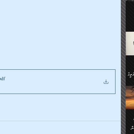
ލިބި:
ހުންނާ
ީހުން
އެކުދިން ކައިވެނިކުރުވާ 3-
.
ށްވަނީ
 ދިގު
ަނު
ީ
ގެ
ެވެ.
ން
ތީގެ
ސްވެ،
pdf
ި
ް
ތީގެ
ުމަކީ:
ަހެ
ރާ
ާއި
ަހެޅޭ ވަޤުތީ
ފްސަށް
ޭނާގެ
ން
ެކެވެ.
ް