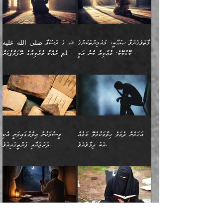
ޒީނަތް ހާމަކޮށްގެން
تَرَ كَیۡفَ ضَرَبَ
ނަހީކުރެއްވިކަމެއް
އަސަރުކުރެއެވެ. އެގޮތުން
މެދުގައި އެއ
ޚަރަދުކުރުމަށެވެ. އަދި ފިރިހެން
ނިކުންނަހިނދު އޭގެ
ٱللَّهُ مَثَلࣰا كَلِمَةࣰ
ނޭނގޭހެއްޔެވެ!؟ ފަހެ ދީނުގެ
ނަފްސަކީ މަތިވެ
ދަރިފުޅު
ހިއްސާއެއް ތިބާއަށްވެއެވެ.
طَیِّبَةࣰ كَشَجَرَةࣲ
ތަނބު އަރިއަޅައިފިނަމަ
ބޮޑުވެގަންނަން ބޭނުންވާ
އަދި ފިތުނަވެރިވާ ކޮންމެ
طَیِّبَةٍ أَصۡلُهَا ثَابِتࣱ
އަންހެނުން މެދުވެރިކޮށް އެ
ނަފްސެއްނަމަ؛
މާތްވެގެންވާ ޞަޙާބީ، މުއުމިންތަކުންގެ
ﷲ ގެ ރަސޫލާ صلى الله عليه
ޒުވާނެއް، އަދި އެއަންހެނާއާ
وَفَرۡعُهَا فِی
ޘާބިތެއް ނުކުރެވޭނެއެވެ! އަދި
މީސްތަކުންގެ މަދަޙަ ތަޢުރީފު
ބޮޑުބޭބެ: މުޢާވިޔާ ބްނު އަބީ
وسلم އާއެކު މުޢާވިޔާގެ ނޭފަތްޕުޅަށް
ދިމާލަށް ބެލުން އަމާޒުކުރާ
ٱلسَّمَاۤءِ ) (إبراهيم
އޭގައި ބާގަނޑެއް ހެދިއްޖެނަމަ
ބަލައިގަތުން މަދުކުރަން
ސުފްޔާނު (60ހ):
ވަތް ހިރަފުސް ވެލިކޮޅެއްވެސް ޢުމަރު
ﷲ ގެ ރަސޫލާ صلى الله
💧އިބްނުލް މުބާރަކު
ކޮންމެ ޒުވާނެއްގެ ފާފަ، އެ
: ٢٤) "اللّه ހެޔޮ ރަނގަޅު
ބްނު ޢަބްދުލް ޢަޒީޒަށްވުރެ ހެޔޮވެ
އަންހެނުންނަކަށް އެ ފޫބައްދާ
ޖެހެއެވެ. އެއީ އެ ޠަބީޢަތާއެކު
عليه وسلم ގެ
(181ހ) އާ
ހިއްސާގައި ހިމެނެއެވެ. އެހެނީ
ކަލިމައެއްގެ މިސާލު، ހެޔޮ
މާތްވެގެންވެއެވެ!“
އިޞްލާޙެއް ނުކުރެވޭނެއެވެ!
މަދަޙަޘަނާ ލިބުމުން؛
ޞަޙާބީންނާމެދު
އެސުވާލުކުރެވުމުން
އެއީ ތިބާގެ އަންހެން
ރަނގަޅު ގަހެއް ފަދައިން
އަންހެނުންގެ ޖިހާދަ
ހެއްލުންތެރިކަމާއި، ބޮޑާކަމާއި،
އަހުލުއްސުންނާގެ ޢަޤީދާއާ
ވިދާޅުވިއެވެ: ”ﷲ ގެ ރަސޫލާ
ދަރިފުޅެވެ. އަދި އެދަރިފުޅު
ޖައްސަވަނީ ކޮންފަދައަކުންކަން
ނަފްސުގެ ޢައިބުތައް ހަނދާނ
ޚިލާފުވުމުގެ ކޮޅުމަތި، އަދި
صلى الله عليه وسلم
ނިވާކޮށް ފަރުދާކުރަން
ތިބާއަށް ނުފެނޭހެއްޔެވެ؟
އެތެރޭގައި ފޮރުވައިގެން އޮތް
އާއެކު މުޢާވިޔާގެ ނޭފަތްޕުޅަށް
ތިބާއަށްވަނީ
އެގަހުގެ މައިގަނޑާއި ބުޑު
އަހަރެން ދެރަވެ ހިތާމަކުރެވޭ ކަމެއް
މީސްތަކުން ޢިލްމުގައިވަނީ އެކި
ނުބައި ފާސިދު ޢަޤީދާ ފާޅުވަނީ
ވަތް ހިރަފުސް ވެލިކޮޅެއްވެސް
އަމުރުވެވިގެންނެވެ. ތިބާ
ރަނގަޅަށް ބިމުގައި ހަރުލާ
އެބަ ދިމާވެއެވެ.
ދަރަޖައާއި ފަންތީގައިއެވެ.
މާތްވެގެންވާ ޞަޙާބީ މުޢާވިޔާ
ޢުމަރު ބްނު ޢަބްދުލް
އެހެން ކަންތައް ނުކޮށްފިނަމަ
ސާބިތުވެފައިވެއެވެ. އަދި
🍁 ޢަބްދުއް ރަޙްމާނު ބްނު
🌾އިމާމް އައްޝާފިޢީ
ބްނު އަބީ ސުފްޔާނަށް
ޢަޒީޒަށްވުރެ ހެޔޮވެ
ތިބާ ފާފަވެރިވާނެއެވެ. އަދި
އެގަހުގެ ގޮފިތައް މައްޗަށް
ޒައިދު ބްނު އަސްލަމް
(204ހ) ވިދާޅުވިއެވެ:
ޤަދަރުކުޑަކޮށް،
މާތްވެގެންވެއެވެ!“ 📖
ތިބާގެ ސަބަބުން މެދުވެރިވި
އަރައިގެންގޮސް
(182ހ) ކިޔާދެއްވިއެވެ:
”މީސްތަކުން ޢިލްމުގައިވަނީ
ކުޑައިމީސްކޮށް، ވަށްބަސްބުނާ
އައްޝަރީޢާ ލިލްއާޖުއްރީ 📖
ފާފަތައް އޭގެ މިންވަރަކުން
އުޑަށްގޮސްފައެވެ." ރަސޫލާ
”އަހަރެން އެއްދުވަހަކު އަބޫ
އެކި ދަރަޖައާއި
ހިސާބުންނެވެ. 💥ވަކީޢު
🌾މުޢާވިޔާ ބްނު އަބީ
ތިބާގެ
صلى الله عليه وسلم
ޙާޒިމު (133ހ)އަށް
ފަންތީގައިއެވެ. ޢިލްމުގައި
ބްނުލް ޖައްރާޙު (197ހ)
ސުފްޔާނު ވައްޓާލާފައި
ޙަދީޘްކުރެއްވި
ދެންނެވީމެވެ: "އަހަރެން
އެމީހުންގެ ދަރަޖަވަނީ: އެ