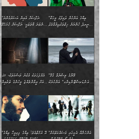
ބިރުވެރިކަމާއި އަމާންކަމުގެ
އިޙްސާސްތަކާއި ޝުޢޫރުތައް
އެޅުމާއި، ދިމާވެދާނޭ ގޮތ
ނަމާދާއި، ރޯދައާއި، ޙައްޖާއި،
އަބޫ މުޙައްމަދު އިބްނު އަބީ
މީސްތަކުންނަށް
އިޙްސާސާއި، މޮޅިވެރިކަމާއި
ޖަމަޢަވެއްޖެނަމަ, އެހިނދުން
ހަ
ޒައިދު އަލްޤައިރަވާނީ
އެނގިގެންވުމަށް
ހިތްހަމަޖެހުމާއި އެނޫންވެސް
ނުބައި ރައުޔު، އަދި ފަހުން
”ތިބާގެ އަންހެން ދަރިފުޅު މީހަކާ
”ނަފްސަށް އެއިން އަސަރުގެންނަ
(386ހ) އެކަލޭގެފާނާ
ނުރުހުންވުމާއި، މީސްތަކުން
ގިނަ ކަންކަމެވެ. މި
ހިތާމަކުރާނޭ ކަންކަން ބުއްދިން
ނީނދެ ހުންނަން ހިތްވަރުދިނުމާމެދު
ތިންވަނަ ބާވަތަކީ: ނަފްސަށް ހުށަހެޅޭ
ވާހަކަދައްކަވަމުން
އޭނާ ނުބައިކޮށްފައި
ޞިފަތަކުން ކަމެއް ނަފްސުގައި
އިޚްތިޔާރުކުރެއެވެ. އަދި
ތިބާ ހުށިޔާރުވެ ޚަބަރުދާރުވާށެވެ!
ކަންކަމެވެ. (ޝުޢޫރުތަކާއި
އެގޮތަށް ތިމަންނާ ހިތްވަރުދެނީ
އެގޮތުން ނަފްސުގެ
އެއްސެވިއެވެ: ”ތިބާ ޢިލްމުލް
އެއްޗެހިކިޔުމަށް ނުރުހުންވުން
އިޙްސާސްތަކެވެ.)
އަބަދުމެ ހަރުލައިގެން
ފަހަރެއްގައި އެފަދަ ބުއްދިއެއް
ކިހިނެއްހެއްޔެވެ؟ އެކަމަށް
ޠަބީޢަތުގައި ލޯބިވުމާއި
ކަލާމްގެ އަހުލުވެރިންގެ
ހުއްދަވެގެންވާކަން
ދާއިމަކަށް ނުހުރެއެވެ. އެކަމަކު
ބަލިކަށިވެ ގަމާރުވެ
ހިތްވަރުދޭން ބޭނުންކުރާ
ނުރުހުންވުމާއި، އުފާވުމާއި
(ޤުރްއާނާއި ސުންނަތް ދޫކޮށް
ބަޔާންކުރުން: ކުރެވޭ ނުބައި
އެކަންކަން ލައިގަނެފައި
ކޮސްވެގެންވާ ކަމަށް ތުހުމަތުވެ
ފެތުރިގެންވާ ފަސް ގޮތެއް
ދެރަވުންވެއެވެ. މިއީ
ބުއްދީގެ ޙުއްޖަތްތަކާއި
ކަންތައް ފޮރުވާ
އަނެއްކާ ފިލ
އަހަރެން ތިބާއަށް ކިޔާދޭނަމެވެ.
ނަފްސުތަކުގައިވާ ޠަބީޢީ
ވިސްނުންތައް ބޭނުންކޮށްގެން
ވަންހަނާކުރުމަކީ
ތިބާގެ އަންހެން ދަރިފުޅަށް
ޞިފަތަކެކެވެ. ނަމަވެސް
ދީނުގެ ކަންކަމުގައި
ދެއްކުންތެރިކަމެއްކަމުގައި
”އޭނާގެ ވިސްނުމާ ގުޅޭ
އެއްފަހަރަކު އުޅުނު ރަސްކަލަކު، ﷲ
އަދި އެކުއްޖާގެ
އެކަންކަން އިންސާނާއަށް
ވާހަކަދައްކާ މީހުންގެ)
ހީކުރާ މީހަކު ހީކޮށްފާނެއެވެ.
"އަންޑަރސްޓޭންޑިންގ" އަންހެނަކު
އަށް އީމާންވެއްޖެ މީހުންގެ ތެރެއިން
މުސްތަޤްބަލަށް އެކަމުގެ
ޖެހޭހިނދު އެއީ ވަޤުތީ ގޮތުން
މަޖްލިސްތަކަށް
އެކަންވަނީ އެހެންނެއް ނޫނެވެ.
ހޯދަން ވަރުބަލިވެގެން އުޅެއެވެ.
މީހަކު އަތުޖެހިއްޖެނަމަ އެމީހަކު
އޭ އަޚާއެވެ! ތިބާއާ އެއްފަދަ
🌴 ހިޝާމު ބްނު އިސްމާޢީލު
ނުރައްކާ ނޭނގިހުރެވެސް ތިބާ
ހުށަހެޅޭ ޞިފަތަކަކަށްވެއެވެ.
ޞަލީބަށް އެރުވުމަށް އަމުރުކުރަމުން
ޙާޒިރުވިންހެއްޔެވެ؟“ އަބޫ
މަނާވެގެންވާކަމަކީ
ފިރިހެނަކާ މެނުވީ ތިބާގެ
(217ހ) ކިޔާދެއްވިއެވެ:
އެކަމަށް ވެއްޓިފައި
ދެން އޭގެ ޠަބީޢީ
ދިޔައެވެ.
ޢުމަރު ވިދާޅުވިއެވެ:
އިންސާނާއަކީ ވަރަޢަވެރި
ވިސްނުމާ އެއްގޮތްވެ
”އެއްފަހަރަކު އުޅުނު
ވެދާނެއެވެ: 1- އާމްދަނީ
މިންގަނޑަށްވުރެ އެޞިފަތައް
”އާނއެކެވެ. އަހަރެން
މީހެއްކަމުގައި މީހުންނަށް
އަންޑަރސްޓޭންޑު
ރަސްކަލަކު، ﷲ އަށް
ހޯދަން މަސައްކަތްކުރުމާއި
ބޭރުވެއްޖެނަމަ, އެހިސާބުން
ދެފަހަރަކު ޙާޒިރުވީމެވެ. ދެން
ދައްކަންވެގެން، އަދި އޭނާއަކީ
ނުވެވޭނެއެވެ. ދެންފަހެ
އީމާންވެއްޖެ މީހުންގެ ތެރެއިން
ވަޒީފާ އަދާކުރުމުގެ ދަރަޖަ
ބުއްދިއަށް އަސަރުކުރެއެވެ.
އެއަށ
ﷲ ދެކެ ބިރުގަންނަ
އަންހެނާއަށް ބަލާއިރު ތިޔަ
މީހަކު އަތުޖެހިއްޖެނަމަ
ބޮޑުކޮށް މަތިކުރުމެވެ.
ޠަބީޢީ އާދައިގެ މިން ތެރޭގައި
”އަންހެނާއާ އެކީގައި މަސައްކަތްކުރާ
”އޭ އުޚްތާއެވެ! ތިބާގެ ފިރިމީހާ ތިބާގެ
ދެމީހުންގެ ގުޅުމަކީ އެކަކު
އެމީހަކު ޞަލީބަށް އެރުވުމަށް