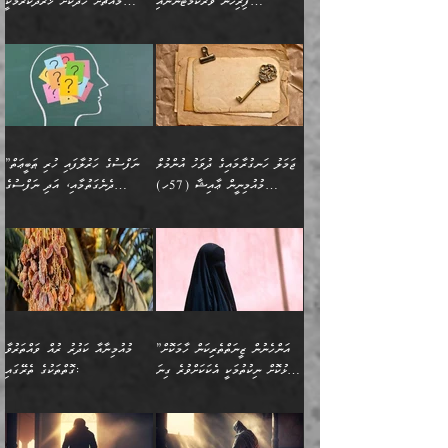
ޚާއްޞަކޮށް ޑޮކްޓަރީކަމާއި
އެޞިފަތައް ހުރިނަމަ,
ފިރިހެން ވޯރކްމޭޓުންނާއި
މައްޗަށް ހޭދަކޮށް ޚަރަދުކުރުމަކީ
އަނެކަކުގެ ވިސްނުން ފަހުމްވެ
އަމުރުކުރަމުން ދިޔައެވެ. ދެން
އިންޖިނޭރުކަންފަދަ
އެޞިފަތަކަށް އަސަރުކުރުވާ،
ކްލާސްމޭޓުންނަކީ މަރެވެ.
ޢައިބެއް ނޫނެވެ.
ޅިޔަނުންނާއިމެދު ޙަދީޘްގައި
ހަމަ އެގޮތަށް ތިބާގެ
ދޭހަވުމަށްވުރެ މާ މަތީ
ﷲ އަށް އީމާންވާ މީހުންގެ
ވަޒީފާތަކެވެ. އެހެނީ ވަޒީފާ
އޭގެ މައްޗަށް ޙުކުމްކުރާ
އައިސްފައިވަނީ އެއީ މަރު
ބައްޕައާއި، ތިބާގެ ފިރިހެން
ގުޅުމެކެވެ. އެއީ އެކަކު
ތެރެއިން މީހަކު ގެނެވި
އަދާކުރުމުގެ ދަރަޖަ ބޮޑުކޮށް
އެއްޗަކީ ބުއްދިކަމުގައިވެއެވެ.
ކަމުގައިއެވެ. އައުލަވީ
ދަރިފުޅުވެސް ތިބާއަށް
އަނެކަކު ފުރިހަމަކޮށްދޭ
ޞަލީބަށް އެރުވުމަށް
މަތިކުރާ ޒުވާން އަންހެނާ
އެއީ ބުއްދީގައި ޢިލްމާއި،
ޤިޔާސުން އެޙަދީޘްގައި:
ޚަރަދުކޮށްދިނުން ޢައިބަކަށް
ގުޅުމެކެވެ. އެހެންކަމުން،
އަމުރުކުރިހިނދު އޭނާއަށް
ތަޖ
އަންހެނާ ވަޒީފާ އަދާކުރާ
ނުވެއެވެ. އެހުރިހާ
ތިބާގެ ވިސްނުމާއި ޚިޔާލާ
ބުނެވުނެވެ: "ވަޞިއްޔަތެއް
ތަނުގައި އުޅޭ، ފިރިހެނުން
އެންމެންވެސް މުދަލާއި ފައިސާ
އެއްގޮތްވެ ވިސްނޭ އަންހެނަކު
އޮތިއްޔާ ކުރާށެވެ." ދެން އޭނާ
ޖަމަލު ހަނގުރާމައިގެ ދުވަހު އުންމުލް
”ނަފްސުގެ ހަރުލާފައި ހުރި ޠަބީޢަތް
ހިމެނެއެވެ. އެއީ އެމީހުންގެ
އެއްކުރާ މަޤްޞަދެއްކަމުގައި
ހޯދަން ތިބާއަށް ޙާޖަތެއް
ބުނެފިއެވެ: "އަހަރެން
މުއުމިނީން ޢާއިޝާ (57ހ)
ދެނެގަތުމާއި، އަދި ނަފްސުގެ
ވޯރކްމޭޓު އަންހެނާގެ ގާތަށް
ބަލަނީ ތިބާއެވެ. އެގޮތުން
ނުވެއެވެ. ތިބާ ޙާޖަތް
ވަޞިއްޔަތް ކުރާނީ
ނިކުމެވަޑައިގަންނަވަން
އެދުންވެރިކަން ބުއްދިން ވަޒަންކުރުމަށް
”އަންހެނުން ޖިހާދުކުރަން
ނަފްސުގެ ޠަބީޢަތުގެ ހުރި
ވަދެއުޅުން ގިނަވެގެންވާ
ބައްޕަގެ ގާތުގައި: "ތިހާވަރަށް
ޤަޞްދުކުރެއްވިހިނދު އުންމުލް
އެއިން ކުރާ އަސަރު:
ޖެހިގެންވަނީ ތިބާގެ
ކޮންކަމަކަށްހެއްޔެވެ. އަހަރެން
ޖެހޭނެކަމަށްވާނަމަ ﷲ ގެ
ޞިފަތަކަކީ ކޮބައިކަން
ފިރިހެނުންނެވެ. ފަހެ އެމީހުންނީ
ބުރަކޮށް މަސައްކަތްކޮށް
މުއުމިނީން އުންމު ސަލަމާ (61ހ)
ވިސްނުމާއި ޚިޔާލާއެކު ތިބާ
ދުނިޔެއަށް ވެއްދުނީ އަހަރެންގެ
ރަސޫލާ صلى الله عليه
ނޭނގެނީސް، ނަފްސު
އެކަމަނާއަށް ލިޔުއްވިކަމަށް
ޅިޔަނުންނަށްވުރެ އެތައް
ދާއޮހޮރުވަނީ ކީއްވެހޭ"
ބަލައިގަންނަ އަންހެނަކު
ލަފައެއް ނެތިއެވެ. އެތަނުގ
وسلم ކަމަނާއަށް އެކަމަށް
ޝަހުވަތްތައް ނަގައިގަންނަ
ރިވާކުރެވެއެވެ:
ގޮތަކުން ނުރައްކާ ބޮޑު
އަހައިފިނަމަ އޭނާ ބުނާނީ
ހޯދުމެވެ. އެހެނ
ޢަހްދު ހިއްޕެވީހެވެ. ކަމަނާ
ގޮތް ވަޒަންކުރަން ބުއްދިއަށް
ބައެކެވެ. އެގޮތުން މަސައްކަތު
ތިމަންނާގެ ދަރިން
(ރަނގަޅު ސީދާ ގޮތުން)
ކުޅަދާނަނުވެއެވެ.
މާހައުލުގައި އުޅޭ ފިރިހެނުން،
އުފާކޮށްދިނުމަށެވެ. ފިރިމިހާގެ
”އަންހެނުން ޒީނަތްތެރިކަން ހާމަކޮށް
މުއުމިނާއާ ކަދުރު ރުއް ވައްތަރުވާ
ފޭވެއްޖެއެވެ! ފޭވެއްޖެއެވެ!
ނަފްސުތަކުގައިވާ ކޮންމެ
ޅިޔަނުންނާ އެކި ގޮތްގޮތުން
ގާތުން އެހެން އަހައިފިނަމަ
ފާޅުކޮށް ނިކުތުމަކީ އެކަކަށްވުރެ ގިނަ
ގޮތްތަކުގެ ތެރޭގައި:
ރަށްތަކަށް ދަތުރުފަތުރުކޮށް،
ޠަބީޢަތަކުންވެސް، އެތައް
އެއްގޮތްވެ، އަދި އެހެން
ބުނާނީ ތިމަންނާގެ
މީހުން އޭގައި ހިއްސާވާ ފާފައެކެވެ.
ތިބާގެ އަންހެން ދަރިފުޅު
🌴 ﷲ ތަޢާލާ
ކުރިއަށް ނިކުމެއުޅުން
ބައިވަރު ޝަހުވަތްތައް
ގޮތްތަކުން ނުރައްކާ
އަނބިމީހާއާއި ޢާއިލާގެ
ޢައުރަނިވާނުކޮށް، ނުވަތަ
ވަޙީކުރެއްވިއެވެ: ( أَلَمۡ
އެކަލޭގެފާނު ކަމަނާއަށް
އެނަފްސު ބަލައިގަންނަ ގޮތަށް
އިތުރުވެއެވެ. އެ ދެމީހުންގެ
ބޭނުންތައް ފުއްދާ