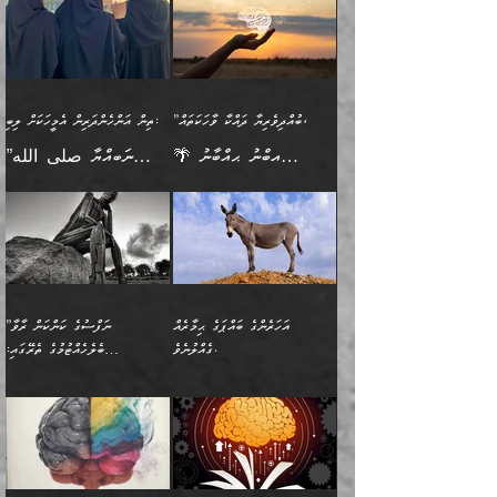
(354ހ) ވިދާޅުވިއެވެ:
ވިދާޅުވިއެވެ: ”މީހުން ފެނުމުން
އެމީހެއްގެ ބުއްދި އެމީހަކާ
ވިއްދައިގެން ޢިލްމު ހޯދަން
އަންހެނާއަށް ދިމާވެ ވަރުގަދަ
ނުކުޅެދުމަކުން އަދި އެ ޢިލްމު
"ދުނިޔެމަތީގައި މީހަކަށް
އަޅުކަމުގައި ހީވާގިވެ
އެކުގައިވާ މީހަކީ: އެމީހަކު
އުޅެ އަދި އެކަމުގައި
އިޙްސާސެއް އޭނާއަށް
ޙިފްޡުކޮށް
ލިބޭނެ ހެޔޮ ޞިފަތަކުން
މުރާލިވުން ޞައްޙަ ކަންކަމާއި
ވާހަކަދެއްކުމުގެ ކުރިން
ދެމިހުރުމެވެ. އެހެނީ ދުނިޔޭގެ
އާދެއެވެ. އަދި އެއާއެކު
އެންމެ ފުރަތަމަކަމަކީ
ޞައްޙަ ނުވާ ކަންކަން
އެމީހަކުގެ ފުށުން އެ ނިކުންނަ
ސަބަބުތަކުން އެއްވެސް
އެއަންހެނ
ބުއްދިވެރިކަމެވެ. އަދި އެއީ
ބަޔާންކުރުން: މީހަކު
އެއްޗެއް ފެންނަ މީހާއެވެ.
ސަބަބަކަށް ސާފުކޮށް
”ބުއްދިވެރިޔާ ދައްކާ ވާހަކަތައް،
ތިން އަންހެންދަރިން އެމީހަކަށް ލިބި:
ﷲ ތަޢާލާ އެކަލާނގެ
ރޭއަޅުކަންކުރާ ބަޔަކާއެކުގައި
ދެންފަހެ އެމީހަކުގެ ބުއްދި
ރަނގަޅަށް ވާޞިލުވެވޭހުށީ
🌴 އިބްނު ޙިއްބާނު
”ނަބިއްޔާ صلى الله
އަޅުތަކުންނަށް ދެއްވި އެންމެ
ރޭގަނޑު ހޭދަކޮށްފާނެއެވެ.
ބޭރު ފެންޑާގައި އޮންނަ
އެކަމުގައި ޢިލްމު ސާފުކޮށް
(354ހ) ވިދާޅުވިއެވެ:
عليه وسلم
ހެޔޮ ރަނގަޅު ކަންތަކުންވާ
ދެން އެމީހުން ރޭގަނޑުގެ ގިނަ
މީހަކީ: ވާހަކަތަކެއް ދައްކާފައި
ޚާލިޞްވެގެންނެވެ. އަދި
”ބުއްދިވެރިޔާ ދައްކާ
ޙަދީޘްކުރެއްވިކަމަށް
ކަމެކެވެ. އެހެންކަމުން އެއާ
ވަޤުތު ނަމާދުކޮށްފާނެއެވެ.
ދެން އޭގެ ފަހުން އެނިކުތް
ބުއްދިވެރިޔަކު ވެއްޖެއްޔާ
ވާހަކަތައް، ޞައްޙަކޮށް
ރިވާކުރެވެއެވެ: "ތިން
އިދިކޮޅު ޞިފައެއް
އަނެއްކޮޅުން މީނާގެ ޢާދައަކީ
އެއްޗެ
ނިންމާނޭކަމަކީ: އެމީހަކު
ސަލާމަތުންވާ ހަށިގަނޑެއް
އަންހެންދަރިން އެމީހަކަށް ލިބި:
ޤާއިމުކޮށްގެން ހުރި މީހަކާ
ސާޢަތެއްވަރު އިރުކޮޅެއް
ކުރާކަމަކާ
ސީދާވާހެން ސީދާވާނެއެވެ.
1-ދެން އެކުދިން
އެކުގައި އިށީންދެ އުޅެގެން
ރޭއަޅުކަންކުރުމެވެ. ދެން މީނާ
އަނެއްކޮޅުން ޖާހިލުމީހާ ދައްކާ
އަދަބުވެރިކުރުވާ 2-އަދި
ﷲ ދެއްވި ނިޢުމަތް
(އެމީހުންނާ އެކުގައި
އަހަރެންގެ ބައްޕަގެ ޙިމާރެއް
”ނަފްސުގެ ކަންކަން ރާވާ
ވާހަކަތައް، ބަލިވެފައިވާ
އެކުދިން ކައިވެނިކުރުވާ 3-
ގަޑުބަޑުކޮށް
ރޭކުރާއިރު) އެމީހުންނާ
ގެއްލުނެވެ.
ބެލެހެއްޓުމުގެ ތެރޭގައި:
ހަށިގަނޑެއް އެގޮތްމިގޮތްވާހެން
އަދި އެކުދިންނަށް ހެޔޮކޮށް
ހުތުރުނުކުރާހުއްޓެވެ...
އެއްގޮތްވެއެވެ. ނުވަތަ އެމީހުން
މަގުފުރެދިފައިވާ ބަޔަކުގެ ކިބައިގައިވާ
🌱 ޖަޢުފަރު ބްނު މުޙައްމަދު
އެމީހުންގެ މަގުފުރެދުމާއި
ފުށޫއަރާ އިދިކީލަވާނެއެވެ. އަދި
ހިތައިފިނަމަ ފަހެ އެމީހަކަށްވަނީ
މޮޅެތި ރިވެތި ކަންކަމަށް ބަލާ
ބުއްދިއާއި ވިސްނުންތެރިކަން
ރޯދަ ހިފާއިރު މީނާވެސް
(148ހ) ކިޔާދެއްވިއެވެ:
އެމޮޅެތި ކަންކަމާ ގުޅުމެއް
ވިސްނުން ދިގު ނުކުރުންވެއެވެ.
ބުއްދިވެރިޔާގެ ބަސްތައް އެއީ
ސުވަރުގެއެވެ." 📖 ސުނަނު
އިތުރުކޮށްދޭނެ ކަމަކީ: އޭނާފަދަ
އެމީހުންނާއެކު ރޯދަހިފައެވެ.
”އަހަރެންގެ ބައްޕަގެ ޙިމާރެއް
ނުވެއެވެ. އެހެނީ ނަފްސަކީ
ކިތަންމެ މަދު
އަބީ ދާވޫދު 📖 ފަހެ ތިބާގެ
(އެހެން ބުއްދިވެރިންނާ)
އެމީހުން
ގެއްލުނެވެ. ދެން ބައްޕަ
ވަޒަންހަމަވާ އެއްޗެއް ނޫނެވެ.
ބަސްތަކެއްވިޔަސް އޭގެ ޤަދަރު
އަންހެން ދަރިން
ގާތްވުމާއި، އެއާ އިދިކޮޅު އިދ
ވިދާޅުވިއެވެ: ”ﷲ ތަޢާލާ
ނަފްސު ކަންކަން