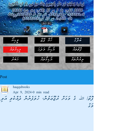
ހޯމް ޕޭޖް
ވީޑިއޯ
ބުލޮގް
ފޮތްތައް
އޯޑިއޯ މަދަހަ
މީޑިއާތައް
ޚަބަރު
ލިޔުންތައް
އޯޑިއޯތައް
Post
haqqubooks
Apr 9, 2024
0 min read
ފޮތް/ ﷲ ގެ މަގަށް ރުޖޫޢަވުން، ހުވަފެނުން ދެއްކެވި އަލި
މަގު