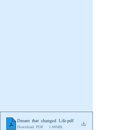
Dream that changed Life
.pdf
Download PDF • 1.88MB