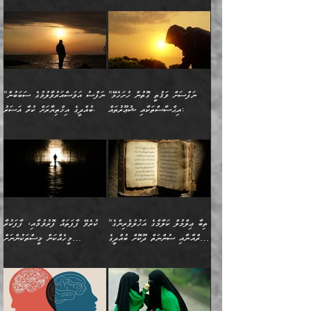
އެކަމެއްގައި އެހާ ދިގުކޮށް
🌴 އިބްނުލް ޖައުޒީ
އުފުލަމުންދިޔައެވެ. އޭރު އޭނާ
ފެށުން އައި ގޮތަކީ:
ދެންނެވުނެވެ: ”އެގޮތަށް
މީހާގެ އަތުގައި އެއްޗެއް
ވިސްނުން ޙައްޤުނުވާ
(597ހ) ވިދާޅުވިއެވެ:
ކިޔަމުންދިޔައެވެ: «الْحَمْدُ
ޞައްޙަކޮށްވާ ޠަބީޢަތެއް
ނެތްނަމަ ދެން
ނެތަސް ކަންބޮޑުވެ
ކަންކަމުގައި މާބޮޑަށް
”ދެއްކުންތެރިކަމާއި
لِله، أسْتَغْفِرُ الله»
ބަދަލުކޮށްލާ ގޮތަށް އައި
ކޮންކަމެއްތޯއެވެ؟“
ހިތާމަކުރުމެއް ނެތެވެ. އެހެނީ
ވިސްނުމަކީ ބައްޔެކެވެ.
އާފާތްތަކަށް ބިރުން
އެވެ. އެއަށްވުރެ އިތުރަށް
ލޯބިވާކަހަލަ އިޙްސާސެކެވެ.
ވިދާޅުވިއެވެ: ”ދިގުކޮށް
ބުއްދިވެރިޔާއަށް ތަނ
ފަހަރެއްގައި މިހެންވަނީ
ހެޔޮކަންތައް ކުރުން
އެއްޗެއް ނުކިޔައެވެ. ދެން
ދެން އެ ޠަބީޢަތުން ބުއްދިއަށް
މުހިއްމު ކަންކަމާއި އަދި
ދޫކޮށްލުމުގެ ބާބު
އޭނާ ވަކިތަނަކަށް ދިޔައެވެ.
އަސަރުކުރީއެވެ. ޝަރީޢަތުގައި
”ނަފްސަށް ވަޤުތީ ގޮތުން ހުށަހެޅޭ
”ނަފްސު އަވަސްއަރުވާލުމުގެ ސަބަބުން
މުހިއްމު ނޫންކަންކަމާމެދުވެސް
ބަޔާންކުރުން: ދަންނާށެވެ!
ދެން އޭނާގެ ބުރަކަށީގައި ހުރި
ލޯބިވެވޭކަހަލަ އިޙްސާސްތައް
އިޙްސާސްތަކާއި ޝުޢޫރުތައް:
ބުއްދީގެ އިޚްތިޔާރަށް ކުރާ އަސަރު.
މާބޮޑަށް ސަމާލުވެގެން
މީސްތަކުންގެ ތެރޭގައި،
ސާމާނުތައް ބަހައްޓަންދެން
ގެނައުން މަނައެއް ނުކުރެއެވެ.
ނަފްސަށް ބައިވަރު ވަޤުތީ
ބައެއް ނަފްސުތަކުގެ
ހުށިޔާރުވެގެން އުޅޭ ބައެއް
ދެއްކުންތެރިއަކަށް ވެދާނޭކަމަށް
އަހަރެން ހުރީމެވެ. ދެން
މިސާލަކަށް ބެލުމުގެ
ޞިފަތަކާއި އިޙްސާސްތައް
ޠަބީޢަތުގައި
ނަފްސުތަކުގެ ސަބަބުން
ބިރުން ހެޔޮ ޢަމަލުކުރުން
ބުނެފީމެވެ: "މި ނޫން އެއްޗެއް
ލައްޒަތެވެ. އެކަމަކު
ލިބިގެންވެއެވެ. އެއީ
އަވަސްއަރުވާލުންވެއެވެ. ދެން
ބުއްދިއަށް ކުރާ
ދޫކޮށްލާ މީހުންވެއެވެ. އެއީ
ކިޔަން ތިބާއަށް ރަނގަޅަށް ނ
ޝަރީޢަތުން އެއ
ނަފްސުގައި ހިފެހެއްޓިގެންވާ
ކުޑަ ވަޤުތުކޮޅެއްގެ ތެރޭގައި
އަސަރުންކަމުގައި ވެދާނެއެވެ.
ގޯހެކެވެ. އަދި ޝައިޠާނާއަށް
ލާޒިމް ޠަބީޢަތުގެ ތެރޭގައިވާ
ބުއްދި ލައްވާ ނުރައްކާތެރި
އެފަދަ ކަންކަމާމެދު ވިސްނާ
ވެވޭ އެއްބަސްވުމެކެވެ.
ކަންކަމެއް ނޫނެވެ. ނަމަވެސް
ޤަރާރުތައް ނިންމާ،
ފިކުރުކުރުން މާބޮޑަށް
އެކަމަކު އޭގައި އަހަރުމެން
”ތިބާ ޢިލްމުލް ކަލާމްގެ އަހުލުވެރިންގެ
ކުރެވޭ ފާފަތައް ފޮރުވުމާއި، ފާފަކުރާ
އެއީ ހުށަހެޅި ލައިގަންނަ
އިޚްތިޔާރުކުރަން އެނަފްސު
ދިގުލައިފިނަމަ, ފުރިހަމަ ކުރުން
ތަފްޞީލުކޮށް ބުނަމެވެ.
(ޤުރްއާނާއި ސުންނަތް ދޫކޮށް ބުއްދީގެ
މީހެއްކަން މީސްތަކުންނަށް
ކަންކަމެވެ. މިސާލަކަށް:
ބޭނުންވެއެވެ. ދެން ނަފްސަށް
ޙައްޤުވާ ކަންކަން
ހެޔޮކަންތައް ބެހިގެންދަނީ:
ޙުއްޖަތްތަކާއި ވިސްނުންތައް
އެނގިގެންވުމަށް ނުރުހުންވުމާއި،
އަބޫ ޢުމަރު އަޙްމަދު ބްނު
🌴 އިބްނުލް ޖައުޒީ
ހިތާމަޔާއި އުފަލާއި،
އޭގެ އަވަސްއަރުވާލުމާއި،
ބޭނުންކޮށްގެން ދީނުގެ ކަންކަމުގައި
މީސްތަކުން އޭނާ ނުބައިކޮށްފައި
ފުރިހަމަކުރުން މަނާކުރާ
🔹ސީދާ އެކަމުގައި
މުޙައްމަދު އަލްމާލިކީ
(597ހ) ވިދާޅުވިއެވެ:
ކަންބޮޑުވުމާއި
އަނެއްކޮޅުން ބުއްދި
ވާހަކަދައްކާ މީހުންގެ) މަޖްލިސްތަކަށް
އެއްޗެހިކިޔުމަށް ނުރުހުންވުން
ކަމެއްކަމުގައި:
(ދުނިޔަވީ) ލައްޒަތެއް ނެތް
(429ހ)، ބަޣުދާދުން
”ކުރެވޭ ފާފަތައް ފޮރުވުމާއި،
ޙާޒިރުވިންހެއްޔެވެ؟“
ހުއްދަވެގެންވާކަން ބަޔާންކުރުން:
ހިތްފަސޭހަވުމާއި،
މަޝްޣޫލުކޮށްލާފަދަ އެހެރަ
ރައްކާތެރިކަމުގެ ފިޔަވަޅުތައް
ކަންކަމެވެ. މިސާލަކަށް
ޤައިރަވާނުގެ ރަށަށް އައިހިނދު
ފާފަކުރާ މީހެއްކަން