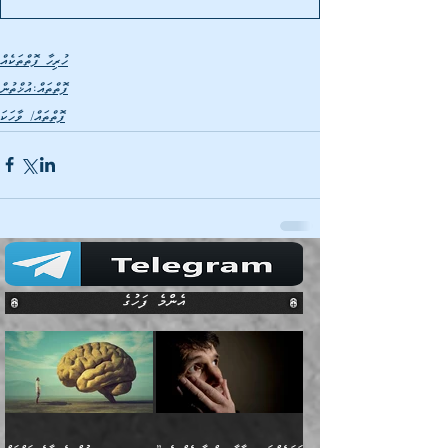
ހުރިހާ ފޮތްތަކެއް
ފޮތްތައް:އުޚްތުން
ފޮތްތައް/ ވާހަކަ
އެންމެ ފަހުގެ