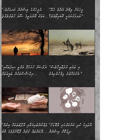
ބޮޑުވެގެންވެއެވެ. އެއީ
ކައިވެނިކުރުވުމުގައި
އަހަރެންނަށް އޭތި އަނބުރާ
މަސްހުނިކޮށްލައެވެ. އެގޮތުން
ފާފަވެރިޔާގެ ކުރިމަތިލުން
ފަރުވާކުޑަކޮށް، ޢާއިލާއެއް
”މީހަކަށް ލިބޭނެ އެންމެ ހެޔޮ
”އެމީހެއްގެ ވިސްނުން ރަނގަޅުވެ،
ރައްދުކުރައްވައިފިނަމަ ފަހެ
މީހަކު ބުރު ސޫރަ ރީތި
ކިތަންމެ ކުޑަކަމެއްވިޔަސް
ބިނާކޮށް ކައިވެންޏެއް
ރަނގަޅުކަމަކީ ކޮބައިތޯއެވެ؟“
އެކަމަކު މޫނުމަތީގެ ސޫރަ ހުތުރުވެއްޖެ
އެކަލާނގެ ރުއްސަވާނޭ
ފުރިހަމަ، މުދާތައް
މީހާ,
އޭގެ މުޞީބާތް ބޮޑުވެގެންވާ
ޤާއިމުކުރުން ދޫކޮށްފައި
🪨 އިބްނުލް މުބާރަކު
☘️ އިބްނު ޙިއްބާނު
ޙަމްދުގެ ބަސްތަކަކުން
ތަނަވަސްވެ، އެކަމަކު އެއާއެކު
ގޮތަށެވެ. އަދި ބުއްދިވެރިކަމުގެ
ކިޔެވުމާއި އެހެން
(181ހ) އަށް ދެންނެވުނެވެ:
(354ހ) ވިދާޅުވިއެވެ:
އަހަރެން އެކަލާނގެއަށް
ޢަޤީދާއާއި ފިކުރު ފުރެދިގެންވާ
ތެރޭގައި: އެއްވެސް ކަ
މަޤްޞަދުތަކުގައި އެކުދިން
”މީހަކަށް ލިބޭނެ އެންމެ ހެޔޮ
”އެމީހެއްގެ ވިސްނުން
ޙަމްދުކުރާހުށީމެވެ.“ ދެން މާ
މީހަކަށް ވެދާނެއެވެ. ދެން
މަޝްޣޫލުކުރުވުމާމެދު ތިބާ
ރަނގަޅުކަމަކީ ކޮބައިތޯއެވެ؟“
ރަނގަޅުވެ، އެކަމަކު
ގިނައިރެއް ނުވެ އޭގެ
މިފަދަ މީހަކުގެ ރީތިކަމާއި
ނަމަނަމަ ސަމާލުވެ
ވިދާޅުވިއެވެ: ”އޭނާގެ
މޫނުމަތީގެ ސޫރަ ހުތުރުވެއްޖެ
އަސްދާނުގޮނޑިއާއި ލަގަނާއި
އޭނާގެ މޮޅެތި ތަކެއްޗަށްޓަކައި
ކިބައިގައިވާ ފުރާ ފުރިހަމަ
މީހާ, ފަހެ އޭނާގެ ނަފްސުގެ
އެކީގައި އޭތި ގެނެވުނެވެ.
ބެލުމަކީ: އޭނާގެ ޢަޤީދާއާއި
"މި ތަކެތި އުފުލާމީހާވެސް
”ނަފްސަށް ހުށަހެޅޭ ވަޤުތީ ޞިފަތަކާއި
ބުއްދިއެވެ.“ ދެންނެވުނެވެ:
(ބުއްދިއާއި ވިސްނުމުގެ)
ދެން އެކަލޭގެފާނު އެއަށް
ޤަބޫލުކުރާ ގޮތްތަކާއި
ބަކުރަށްވުރެ ފިޤުހުވެރިއެވެ."
އިޙްސާސްތަކުން ޠަބީޢަތަށް
”އެގޮތަށް ލިބިގެންނުވިނަމަ
ހެޔޮކަމުން އޭނާގެ މޫނުގެ
ސަވާރުވިއެވެ. އަދި އޭގެ
ފިކުރުވެސް ނަފްސަށް
އަސަރުކުރުން:
🔅 ބަކްރު ބްނު ޢަބްދި ﷲ
ނަފްސަށް ހުށަހެޅިގެން އަންނަ
ދެން ކޮން އެއްޗެއްތޯއެވެ؟“
ހުތުރުކަން ހަނދާން
މައްޗަށް ސީދާވިހިނދު، ހެދުން
ރަނގަޅުކޮށް ޖަރީކޮށްދޭ
އަލްމުޒަނީ (108ހ)
އެކި ވައްތަރުގެ
ވިދާޅުވިއެވެ: ”ރިވެތި ރަނގަޅު
ނައްތާލައެވެ. އަނެއްކޮޅުން
ބޮނޑިކޮށްލައްވާފައި، އުޑާއި
ކަމެކެވެ. އެއީ (ޙަޤީޤަތުގައި)
ކިޔާދެއްވިއެވެ: ”އަހަރެން
އިޙްސާސްތަކުގެ ބާރުމިން ހުރި
އަދަބެކެވެ.“ ދެންނެވުނެވެ:
އެމީހަކުގެ މޫނުމަތި ރީތިވެ،
ދިމާލަށް އިސްތަށިފުޅު
އެ ދެކަންތަކުގެ ދ
އެއްފަހަރަކު ގެއިން
މިންވަރަކުން އިންސާނާގެ
”އެކަން ނެތްނަމަ ދެން
އެކަމަކު ވިސްނުން ކޮށި
ނިކުމެގެންދަނިކޮށް އެއްޗެހި
ޠަބީޢަތަށް އަސަރުކުރެއެވެ...
ކޮންކަމެއްތޯއެވެ؟“
ވެއްޖެނަމަ, އޭނާގެ ނަފްސުގެ
އުފުލުމުގެ މަސައްކަތްކުރާ
ދެން އެއަށްފަހު އެ ޠަބީޢަތުން
ވިދާޅުވިއެވެ: ”އޭނާ
އުނިކަމާހުރެ މޫނުމަތީގެ ހުރި
”އާދައިގެ ކުދި ކަންކަމުގައި މާބޮޑަށް
”ދެއްކުންތެރިކަމާއި އާފާތްތަކަށް ބިރުން
މީހަކާ ދިމާވިއެވެ. އޭނާގެ
ބުއްދިއަށް އަސަރުކުރެއެވެ...
މަޝްވަރާއަށް އަހާނޭ ރަނގަޅު
ރީތިކަން ދާހުއްޓެވެ.
ދިގުކޮށް ވިސްނުން:
ހެޔޮކަންތައް ކުރުން ދޫކޮށްލުމުގެ ބާބު
ސާމާނު އޭރު
މިއަސަރުކުރުމުގެ އަޞްލުގެ
ޞާލިޙު އަޚެކެވެ.“
އެހެންކަމުން ވިސްނުންތެރި
ބަޔާންކުރުން: