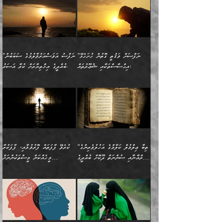
ވިސްނުން ޙައްޤުނުވާ
(597ހ) ވިދާޅުވިއެވެ:
ކިޔަމުންދިޔައެވެ: «الْحَمْدُ
ޞައްޙަކޮށްވާ ޠަބީޢަތެއް
ނެތްނަމަ ދެން
ނެތަސް ކަންބޮޑުވެ
ކަންކަމުގައި މާބޮޑަށް
”ދެއްކުންތެރިކަމާއި
لِله، أسْتَغْفِرُ الله»
ބަދަލުކޮށްލާ ގޮތަށް އައި
ކޮންކަމެއްތޯއެވެ؟“
ހިތާމަކުރުމެއް ނެތެވެ. އެހެނީ
ވިސްނުމަކީ ބައްޔެކެވެ.
އާފާތްތަކަށް ބިރުން
އެވެ. އެއަށްވުރެ އިތުރަށް
ލޯބިވާކަހަލަ އިޙްސާސެކެވެ.
ވިދާޅުވިއެވެ: ”ދިގުކޮށް
ބުއްދިވެރިޔާއަށް ތަނ
ފަހަރެއްގައި މިހެންވަނީ
ހެޔޮކަންތައް ކުރުން
އެއްޗެއް ނުކިޔައެވެ. ދެން
ދެން އެ ޠަބީޢަތުން ބުއްދިއަށް
މުހިއްމު ކަންކަމާއި އަދި
ދޫކޮށްލުމުގެ ބާބު
އޭނާ ވަކިތަނަކަށް ދިޔައެވެ.
އަސަރުކުރީއެވެ. ޝަރީޢަތުގައި
”ނަފްސަށް ވަޤުތީ ގޮތުން ހުށަހެޅޭ
”ނަފްސު އަވަސްއަރުވާލުމުގެ ސަބަބުން
މުހިއްމު ނޫންކަންކަމާމެދުވެސް
ބަޔާންކުރުން: ދަންނާށެވެ!
ދެން އޭނާގެ ބުރަކަށީގައި ހުރި
ލޯބިވެވޭކަހަލަ އިޙްސާސްތައް
އިޙްސާސްތަކާއި ޝުޢޫރުތައް:
ބުއްދީގެ އިޚްތިޔާރަށް ކުރާ އަސަރު.
މާބޮޑަށް ސަމާލުވެގެން
މީސްތަކުންގެ ތެރޭގައި،
ސާމާނުތައް ބަހައްޓަންދެން
ގެނައުން މަނައެއް ނުކުރެއެވެ.
ނަފްސަށް ބައިވަރު ވަޤުތީ
ބައެއް ނަފްސުތަކުގެ
ހުށިޔާރުވެގެން އުޅޭ ބައެއް
ދެއްކުންތެރިއަކަށް ވެދާނޭކަމަށް
އަހަރެން ހުރީމެވެ. ދެން
މިސާލަކަށް ބެލުމުގެ
ޞިފަތަކާއި އިޙްސާސްތައް
ޠަބީޢަތުގައި
ނަފްސުތަކުގެ ސަބަބުން
ބިރުން ހެޔޮ ޢަމަލުކުރުން
ބުނެފީމެވެ: "މި ނޫން އެއްޗެއް
ލައްޒަތެވެ. އެކަމަކު
ލިބިގެންވެއެވެ. އެއީ
އަވަސްއަރުވާލުންވެއެވެ. ދެން
ބުއްދިއަށް ކުރާ
ދޫކޮށްލާ މީހުންވެއެވެ. އެއީ
ކިޔަން ތިބާއަށް ރަނގަޅަށް ނ
ޝަރީޢަތުން އެއ
ނަފްސުގައި ހިފެހެއްޓިގެންވާ
ކުޑަ ވަޤުތުކޮޅެއްގެ ތެރޭގައި
އަސަރުންކަމުގައި ވެދާނެއެވެ.
ގޯހެކެވެ. އަދި ޝައިޠާނާއަށް
ލާޒިމް ޠަބީޢަތުގެ ތެރޭގައިވާ
ބުއްދި ލައްވާ ނުރައްކާތެރި
އެފަދަ ކަންކަމާމެދު ވިސްނާ
ވެވޭ އެއްބަސްވުމެކެވެ.
ކަންކަމެއް ނޫނެވެ. ނަމަވެސް
ޤަރާރުތައް ނިންމާ،
ފިކުރުކުރުން މާބޮޑަށް
އެކަމަކު އޭގައި އަހަރުމެން
”ތިބާ ޢިލްމުލް ކަލާމްގެ އަހުލުވެރިންގެ
ކުރެވޭ ފާފަތައް ފޮރުވުމާއި، ފާފަކުރާ
އެއީ ހުށަހެޅި ލައިގަންނަ
އިޚްތިޔާރުކުރަން އެނަފްސު
ދިގުލައިފިނަމަ, ފުރިހަމަ ކުރުން
ތަފްޞީލުކޮށް ބުނަމެވެ.
(ޤުރްއާނާއި ސުންނަތް ދޫކޮށް ބުއްދީގެ
މީހެއްކަން މީސްތަކުންނަށް
ކަންކަމެވެ. މިސާލަކަށް:
ބޭނުންވެއެވެ. ދެން ނަފްސަށް
ޙައްޤުވާ ކަންކަން
ހެޔޮކަންތައް ބެހިގެންދަނީ:
ޙުއްޖަތްތަކާއި ވިސްނުންތައް
އެނގިގެންވުމަށް ނުރުހުންވުމާއި،
އަބޫ ޢުމަރު އަޙްމަދު ބްނު
🌴 އިބްނުލް ޖައުޒީ
ހިތާމަޔާއި އުފަލާއި،
އޭގެ އަވަސްއަރުވާލުމާއި،
ބޭނުންކޮށްގެން ދީނުގެ ކަންކަމުގައި
މީސްތަކުން އޭނާ ނުބައިކޮށްފައި
ފުރިހަމަކުރުން މަނާކުރާ
🔹ސީދާ އެކަމުގައި
މުޙައްމަދު އަލްމާލިކީ
(597ހ) ވިދާޅުވިއެވެ:
ކަންބޮޑުވުމާއި
އަނެއްކޮޅުން ބުއްދި
ވާހަކަދައްކާ މީހުންގެ) މަޖްލިސްތަކަށް
އެއްޗެހިކިޔުމަށް ނުރުހުންވުން
ކަމެއްކަމުގައި:
(ދުނިޔަވީ) ލައްޒަތެއް ނެތް
(429ހ)، ބަޣުދާދުން
”ކުރެވޭ ފާފަތައް ފޮރުވުމާއި،
ޙާޒިރުވިންހެއްޔެވެ؟“
ހުއްދަވެގެންވާކަން ބަޔާންކުރުން:
ހިތްފަސޭހަވުމާއި،
މަޝްޣޫލުކޮށްލާފަދަ އެހެރަ
ރައްކާތެރިކަމުގެ ފިޔަވަޅުތައް
ކަންކަމެވެ. މިސާލަކަށް
ޤައިރަވާނުގެ ރަށަށް އައިހިނދު
ފާފަކުރާ މީހެއްކަން
ބިރުވެރިކަމާއި އަމާންކަމުގެ
އިޙްސާސްތަކާއި ޝުޢޫރުތައް
އެޅުމާއި، ދިމާވެދާނޭ ގޮތ
ނަމާދާއި، ރޯދައާއި، ޙައްޖާއި،
އަބޫ މުޙައްމަދު އިބްނު އަބީ
މީސްތަކުންނަށް