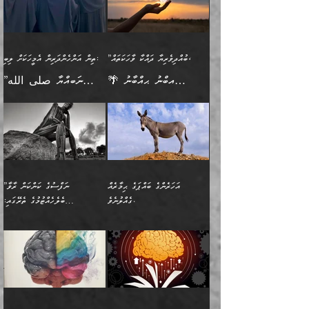
"ދުނިޔެމަތީގައި މީހަކަށް
އަޅުކަމުގައި ހީވާގިވެ
އެކުގައިވާ މީހަކީ: އެމީހަކު
އުޅެ އަދި އެކަމުގައި
އިޙްސާސެއް އޭނާއަށް
ޙިފްޡުކޮށް
ލިބޭނެ ހެޔޮ ޞިފަތަކުން
މުރާލިވުން ޞައްޙަ ކަންކަމާއި
ވާހަކަދެއްކުމުގެ ކުރިން
ދެމިހުރުމެވެ. އެހެނީ ދުނިޔޭގެ
އާދެއެވެ. އަދި އެއާއެކު
އެންމެ ފުރަތަމަކަމަކީ
ޞައްޙަ ނުވާ ކަންކަން
އެމީހަކުގެ ފުށުން އެ ނިކުންނަ
ސަބަބުތަކުން އެއްވެސް
އެއަންހެނ
ބުއްދިވެރިކަމެވެ. އަދި އެއީ
ބަޔާންކުރުން: މީހަކު
އެއްޗެއް ފެންނަ މީހާއެވެ.
ސަބަބަކަށް ސާފުކޮށް
”ބުއްދިވެރިޔާ ދައްކާ ވާހަކަތައް،
ތިން އަންހެންދަރިން އެމީހަކަށް ލިބި:
ﷲ ތަޢާލާ އެކަލާނގެ
ރޭއަޅުކަންކުރާ ބަޔަކާއެކުގައި
ދެންފަހެ އެމީހަކުގެ ބުއްދި
ރަނގަޅަށް ވާޞިލުވެވޭހުށީ
🌴 އިބްނު ޙިއްބާނު
”ނަބިއްޔާ صلى الله
އަޅުތަކުންނަށް ދެއްވި އެންމެ
ރޭގަނޑު ހޭދަކޮށްފާނެއެވެ.
ބޭރު ފެންޑާގައި އޮންނަ
އެކަމުގައި ޢިލްމު ސާފުކޮށް
(354ހ) ވިދާޅުވިއެވެ:
عليه وسلم
ހެޔޮ ރަނގަޅު ކަންތަކުންވާ
ދެން އެމީހުން ރޭގަނޑުގެ ގިނަ
މީހަކީ: ވާހަކަތަކެއް ދައްކާފައި
ޚާލިޞްވެގެންނެވެ. އަދި
”ބުއްދިވެރިޔާ ދައްކާ
ޙަދީޘްކުރެއްވިކަމަށް
ކަމެކެވެ. އެހެންކަމުން އެއާ
ވަޤުތު ނަމާދުކޮށްފާނެއެވެ.
ދެން އޭގެ ފަހުން އެނިކުތް
ބުއްދިވެރިޔަކު ވެއްޖެއްޔާ
ވާހަކަތައް، ޞައްޙަކޮށް
ރިވާކުރެވެއެވެ: "ތިން
އިދިކޮޅު ޞިފައެއް
އަނެއްކޮޅުން މީނާގެ ޢާދައަކީ
އެއްޗެ
ނިންމާނޭކަމަކީ: އެމީހަކު
ސަލާމަތުންވާ ހަށިގަނޑެއް
އަންހެންދަރިން އެމީހަކަށް ލިބި:
ޤާއިމުކޮށްގެން ހުރި މީހަކާ
ސާޢަތެއްވަރު އިރުކޮޅެއް
ކުރާކަމަކާ
ސީދާވާހެން ސީދާވާނެއެވެ.
1-ދެން އެކުދިން
އެކުގައި އިށީންދެ އުޅެގެން
ރޭއަޅުކަންކުރުމެވެ. ދެން މީނާ
އަނެއްކޮޅުން ޖާހިލުމީހާ ދައްކާ
އަދަބުވެރިކުރުވާ 2-އަދި
ﷲ ދެއްވި ނިޢުމަތް
(އެމީހުންނާ އެކުގައި
އަހަރެންގެ ބައްޕަގެ ޙިމާރެއް
”ނަފްސުގެ ކަންކަން ރާވާ
ވާހަކަތައް، ބަލިވެފައިވާ
އެކުދިން ކައިވެނިކުރުވާ 3-
ގަޑުބަޑުކޮށް
ރޭކުރާއިރު) އެމީހުންނާ
ގެއްލުނެވެ.
ބެލެހެއްޓުމުގެ ތެރޭގައި:
ހަށިގަނޑެއް އެގޮތްމިގޮތްވާހެން
އަދި އެކުދިންނަށް ހެޔޮކޮށް
ހުތުރުނުކުރާހުއްޓެވެ...
އެއްގޮތްވެއެވެ. ނުވަތަ އެމީހުން
މަގުފުރެދިފައިވާ ބަޔަކުގެ ކިބައިގައިވާ
🌱 ޖަޢުފަރު ބްނު މުޙައްމަދު
އެމީހުންގެ މަގުފުރެދުމާއި
ފުށޫއަރާ އިދިކީލަވާނެއެވެ. އަދި
ހިތައިފިނަމަ ފަހެ އެމީހަކަށްވަނީ
މޮޅެތި ރިވެތި ކަންކަމަށް ބަލާ
ބުއްދިއާއި ވިސްނުންތެރިކަން
ރޯދަ ހިފާއިރު މީނާވެސް
(148ހ) ކިޔާދެއްވިއެވެ:
އެމޮޅެތި ކަންކަމާ ގުޅުމެއް
ވިސްނުން ދިގު ނުކުރުންވެއެވެ.
ބުއްދިވެރިޔާގެ ބަސްތައް އެއީ
ސުވަރުގެއެވެ." 📖 ސުނަނު
އިތުރުކޮށްދޭނެ ކަމަކީ: އޭނާފަދަ
އެމީހުންނާއެކު ރޯދަހިފައެވެ.
”އަހަރެންގެ ބައްޕަގެ ޙިމާރެއް
ނުވެއެވެ. އެހެނީ ނަފްސަކީ
ކިތަންމެ މަދު
އަބީ ދާވޫދު 📖 ފަހެ ތިބާގެ
(އެހެން ބުއްދިވެރިންނާ)
އެމީހުން
ގެއްލުނެވެ. ދެން ބައްޕަ
ވަޒަންހަމަވާ އެއްޗެއް ނޫނެވެ.
ބަސްތަކެއްވިޔަސް އޭގެ ޤަދަރު
އަންހެން ދަރިން
ގާތްވުމާއި، އެއާ އިދިކޮޅު އިދ
ވިދާޅުވިއެވެ: ”ﷲ ތަޢާލާ
ނަފްސު ކަންކަން
ބޮޑުވެގެންވެއެވެ. އެއީ
ކައިވެނިކުރުވުމުގައި
އަހަރެންނަށް އޭތި އަނބުރާ
މަސްހުނިކޮށްލައެވެ. އެގޮތުން