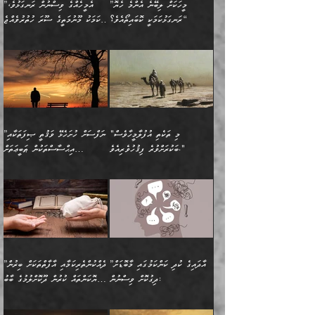
ފާފަވެރިޔާގެ ކުރިމަތިލުން
ފަރުވާކުޑަކޮށް، ޢާއިލާއެއް
”މީހަކަށް ލިބޭނެ އެންމެ ހެޔޮ
”އެމީހެއްގެ ވިސްނުން ރަނގަޅުވެ،
ރައްދުކުރައްވައިފިނަމަ ފަހެ
މީހަކު ބުރު ސޫރަ ރީތި
ކިތަންމެ ކުޑަކަމެއްވިޔަސް
ބިނާކޮށް ކައިވެންޏެއް
ރަނގަޅުކަމަކީ ކޮބައިތޯއެވެ؟“
އެކަމަކު މޫނުމަތީގެ ސޫރަ ހުތުރުވެއްޖެ
އެކަލާނގެ ރުއްސަވާނޭ
ފުރިހަމަ، މުދާތައް
މީހާ,
އޭގެ މުޞީބާތް ބޮޑުވެގެންވާ
ޤާއިމުކުރުން ދޫކޮށްފައި
🪨 އިބްނުލް މުބާރަކު
☘️ އިބްނު ޙިއްބާނު
ޙަމްދުގެ ބަސްތަކަކުން
ތަނަވަސްވެ، އެކަމަކު އެއާއެކު
ގޮތަށެވެ. އަދި ބުއްދިވެރިކަމުގެ
ކިޔެވުމާއި އެހެން
(181ހ) އަށް ދެންނެވުނެވެ:
(354ހ) ވިދާޅުވިއެވެ:
އަހަރެން އެކަލާނގެއަށް
ޢަޤީދާއާއި ފިކުރު ފުރެދިގެންވާ
ތެރޭގައި: އެއްވެސް ކަ
މަޤްޞަދުތަކުގައި އެކުދިން
”މީހަކަށް ލިބޭނެ އެންމެ ހެޔޮ
”އެމީހެއްގެ ވިސްނުން
ޙަމްދުކުރާހުށީމެވެ.“ ދެން މާ
މީހަކަށް ވެދާނެއެވެ. ދެން
މަޝްޣޫލުކުރުވުމާމެދު ތިބާ
ރަނގަޅުކަމަކީ ކޮބައިތޯއެވެ؟“
ރަނގަޅުވެ، އެކަމަކު
ގިނައިރެއް ނުވެ އޭގެ
މިފަދަ މީހަކުގެ ރީތިކަމާއި
ނަމަނަމަ ސަމާލުވެ
ވިދާޅުވިއެވެ: ”އޭނާގެ
މޫނުމަތީގެ ސޫރަ ހުތުރުވެއްޖެ
އަސްދާނުގޮނޑިއާއި ލަގަނާއި
އޭނާގެ މޮޅެތި ތަކެއްޗަށްޓަކައި
ކިބައިގައިވާ ފުރާ ފުރިހަމަ
މީހާ, ފަހެ އޭނާގެ ނަފްސުގެ
އެކީގައި އޭތި ގެނެވުނެވެ.
ބެލުމަކީ: އޭނާގެ ޢަޤީދާއާއި
"މި ތަކެތި އުފުލާމީހާވެސް
”ނަފްސަށް ހުށަހެޅޭ ވަޤުތީ ޞިފަތަކާއި
ބުއްދިއެވެ.“ ދެންނެވުނެވެ:
(ބުއްދިއާއި ވިސްނުމުގެ)
ދެން އެކަލޭގެފާނު އެއަށް
ޤަބޫލުކުރާ ގޮތްތަކާއި
ބަކުރަށްވުރެ ފިޤުހުވެރިއެވެ."
އިޙްސާސްތަކުން ޠަބީޢަތަށް
”އެގޮތަށް ލިބިގެންނުވިނަމަ
ހެޔޮކަމުން އޭނާގެ މޫނުގެ
ސަވާރުވިއެވެ. އަދި އޭގެ
ފިކުރުވެސް ނަފްސަށް
އަސަރުކުރުން:
🔅 ބަކްރު ބްނު ޢަބްދި ﷲ
ނަފްސަށް ހުށަހެޅިގެން އަންނަ
ދެން ކޮން އެއްޗެއްތޯއެވެ؟“
ހުތުރުކަން ހަނދާން
މައްޗަށް ސީދާވިހިނދު، ހެދުން
ރަނގަޅުކޮށް ޖަރީކޮށްދޭ
އަލްމުޒަނީ (108ހ)
އެކި ވައްތަރުގެ
ވިދާޅުވިއެވެ: ”ރިވެތި ރަނގަޅު
ނައްތާލައެވެ. އަނެއްކޮޅުން
ބޮނޑިކޮށްލައްވާފައި، އުޑާއި
ކަމެކެވެ. އެއީ (ޙަޤީޤަތުގައި)
ކިޔާދެއްވިއެވެ: ”އަހަރެން
އިޙްސާސްތަކުގެ ބާރުމިން ހުރި
އަދަބެކެވެ.“ ދެންނެވުނެވެ:
އެމީހަކުގެ މޫނުމަތި ރީތިވެ،
ދިމާލަށް އިސްތަށިފުޅު
އެ ދެކަންތަކުގެ ދ
އެއްފަހަރަކު ގެއިން
މިންވަރަކުން އިންސާނާގެ
”އެކަން ނެތްނަމަ ދެން
އެކަމަކު ވިސްނުން ކޮށި
ނިކުމެގެންދަނިކޮށް އެއްޗެހި
ޠަބީޢަތަށް އަސަރުކުރެއެވެ...
ކޮންކަމެއްތޯއެވެ؟“
ވެއްޖެނަމަ, އޭނާގެ ނަފްސުގެ
އުފުލުމުގެ މަސައްކަތްކުރާ
ދެން އެއަށްފަހު އެ ޠަބީޢަތުން
ވިދާޅުވިއެވެ: ”އޭނާ
އުނިކަމާހުރެ މޫނުމަތީގެ ހުރި
”އާދައިގެ ކުދި ކަންކަމުގައި މާބޮޑަށް
”ދެއްކުންތެރިކަމާއި އާފާތްތަކަށް ބިރުން
މީހަކާ ދިމާވިއެވެ. އޭނާގެ
ބުއްދިއަށް އަސަރުކުރެއެވެ...
މަޝްވަރާއަށް އަހާނޭ ރަނގަޅު
ރީތިކަން ދާހުއްޓެވެ.
ދިގުކޮށް ވިސްނުން:
ހެޔޮކަންތައް ކުރުން ދޫކޮށްލުމުގެ ބާބު
ސާމާނު އޭރު
މިއަސަރުކުރުމުގެ އަޞްލުގެ
ޞާލިޙު އަޚެކެވެ.“
އެހެންކަމުން ވިސްނުންތެރި
ބަޔާންކުރުން:
އެކަމެއްގައި އެހާ ދިގުކޮށް
🌴 އިބްނުލް ޖައުޒީ
އުފުލަމުންދިޔައެވެ. އޭރު އޭނާ
ފެށުން އައި ގޮތަކީ:
ދެންނެވުނެވެ: ”އެގޮތަށް
މީހާގެ އަތުގައި އެއްޗެއް