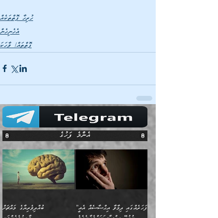
ހުރިހާ ފޮތްތަކެއް
އެހެނިހެން
ފޮތްތައް/ ވާހަކަ
އެންމެ ފަހުގެ
”ފަހަރެއްގައި ދިމާވާ އިޙްސާސެއް އެއީ
ބުއްދިވެރިޔާގެ މައްޗަށް