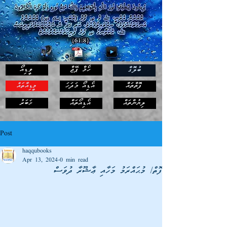
ހޯމް ޕޭޖް
ވީޑިއޯ
ބުލޮގް
ފޮތްތައް
އޯޑިއޯ މަދަހަ
މީޑިއާތައް
ޚަބަރު
ލިޔުންތައް
އޯޑިއޯތައް
Post
haqqubooks
Apr 13, 2024
0 min read
ފޮތް/ މުޙައްރަމު މަހާއި ޢާޝޫރާ ދުވަސް