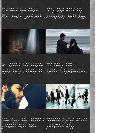
އިޙްސާސާއި، މޮޅިވެރިކަމާއި
ޖަމަޢަވެއްޖެނަމަ, އެހިނދުން
ހަ
ޒައިދު އަލްޤައިރަވާނީ
އެނގިގެންވުމަށް
ހިތްހަމަޖެހުމާއި އެނޫންވެސް
ނުބައި ރައުޔު، އަދި ފަހުން
”ތިބާގެ އަންހެން ދަރިފުޅު މީހަކާ
”ނަފްސަށް އެއިން އަސަރުގެންނަ
(386ހ) އެކަލޭގެފާނާ
ނުރުހުންވުމާއި، މީސްތަކުން
ގިނަ ކަންކަމެވެ. މި
ހިތާމަކުރާނޭ ކަންކަން ބުއްދިން
ނީނދެ ހުންނަން ހިތްވަރުދިނުމާމެދު
ތިންވަނަ ބާވަތަކީ: ނަފްސަށް ހުށަހެޅޭ
ވާހަކަދައްކަވަމުން
އޭނާ ނުބައިކޮށްފައި
ޞިފަތަކުން ކަމެއް ނަފްސުގައި
އިޚްތިޔާރުކުރެއެވެ. އަދި
ތިބާ ހުށިޔާރުވެ ޚަބަރުދާރުވާށެވެ!
ކަންކަމެވެ. (ޝުޢޫރުތަކާއި
އެގޮތަށް ތިމަންނާ ހިތްވަރުދެނީ
އެގޮތުން ނަފްސުގެ
އެއްސެވިއެވެ: ”ތިބާ ޢިލްމުލް
އެއްޗެހިކިޔުމަށް ނުރުހުންވުން
އިޙްސާސްތަކެވެ.)
އަބަދުމެ ހަރުލައިގެން
ފަހަރެއްގައި އެފަދަ ބުއްދިއެއް
ކިހިނެއްހެއްޔެވެ؟ އެކަމަށް
ޠަބީޢަތުގައި ލޯބިވުމާއި
ކަލާމްގެ އަހުލުވެރިންގެ
ހުއްދަވެގެންވާކަން
ދާއިމަކަށް ނުހުރެއެވެ. އެކަމަކު
ބަލިކަށިވެ ގަމާރުވެ
ހިތްވަރުދޭން ބޭނުންކުރާ
ނުރުހުންވުމާއި، އުފާވުމާއި
(ޤުރްއާނާއި ސުންނަތް ދޫކޮށް
ބަޔާންކުރުން: ކުރެވޭ ނުބައި
އެކަންކަން ލައިގަނެފައި
ކޮސްވެގެންވާ ކަމަށް ތުހުމަތުވެ
ފެތުރިގެންވާ ފަސް ގޮތެއް
ދެރަވުންވެއެވެ. މިއީ
ބުއްދީގެ ޙުއްޖަތްތަކާއި
ކަންތައް ފޮރުވާ
އަނެއްކާ ފިލ
އަހަރެން ތިބާއަށް ކިޔާދޭނަމެވެ.
ނަފްސުތަކުގައިވާ ޠަބީޢީ
ވިސްނުންތައް ބޭނުންކޮށްގެން
ވަންހަނާކުރުމަކީ
ތިބާގެ އަންހެން ދަރިފުޅަށް
ޞިފަތަކެކެވެ. ނަމަވެސް
ދީނުގެ ކަންކަމުގައި
ދެއްކުންތެރިކަމެއްކަމުގައި
”އޭނާގެ ވިސްނުމާ ގުޅޭ
އެއްފަހަރަކު އުޅުނު ރަސްކަލަކު، ﷲ
އަދި އެކުއްޖާގެ
އެކަންކަން އިންސާނާއަށް
ވާހަކަދައްކާ މީހުންގެ)
ހީކުރާ މީހަކު ހީކޮށްފާނެއެވެ.
"އަންޑަރސްޓޭންޑިންގ" އަންހެނަކު
އަށް އީމާންވެއްޖެ މީހުންގެ ތެރެއިން
މުސްތަޤްބަލަށް އެކަމުގެ
ޖެހޭހިނދު އެއީ ވަޤުތީ ގޮތުން
މަޖްލިސްތަކަށް
އެކަންވަނީ އެހެންނެއް ނޫނެވެ.
ހޯދަން ވަރުބަލިވެގެން އުޅެއެވެ.
މީހަކު އަތުޖެހިއްޖެނަމަ އެމީހަކު
އޭ އަޚާއެވެ! ތިބާއާ އެއްފަދަ
🌴 ހިޝާމު ބްނު އިސްމާޢީލު
ނުރައްކާ ނޭނގިހުރެވެސް ތިބާ
ހުށަހެޅޭ ޞިފަތަކަކަށްވެއެވެ.
ޞަލީބަށް އެރުވުމަށް އަމުރުކުރަމުން
ޙާޒިރުވިންހެއްޔެވެ؟“ އަބޫ
މަނާވެގެންވާކަމަކީ
ފިރިހެނަކާ މެނުވީ ތިބާގެ
(217ހ) ކިޔާދެއްވިއެވެ:
އެކަމަށް ވެއްޓިފައި
ދެން އޭގެ ޠަބީޢީ
ދިޔައެވެ.
ޢުމަރު ވިދާޅުވިއެވެ:
އިންސާނާއަކީ ވަރަޢަވެރި
ވިސްނުމާ އެއްގޮތްވެ
”އެއްފަހަރަކު އުޅުނު
ވެދާނެއެވެ: 1- އާމްދަނީ
މިންގަނޑަށްވުރެ އެޞިފަތައް
”އާނއެކެވެ. އަހަރެން
މީހެއްކަމުގައި މީހުންނަށް
އަންޑަރސްޓޭންޑު
ރަސްކަލަކު، ﷲ އަށް
ހޯދަން މަސައްކަތްކުރުމާއި
ބޭރުވެއްޖެނަމަ, އެހިސާބުން
ދެފަހަރަކު ޙާޒިރުވީމެވެ. ދެން
ދައްކަންވެގެން، އަދި އޭނާއަކީ
ނުވެވޭނެއެވެ. ދެންފަހެ
އީމާންވެއްޖެ މީހުންގެ ތެރެއިން
ވަޒީފާ އަދާކުރުމުގެ ދަރަޖަ
ބުއްދިއަށް އަސަރުކުރެއެވެ.
އެއަށ
ﷲ ދެކެ ބިރުގަންނަ
އަންހެނާއަށް ބަލާއިރު ތިޔަ
މީހަކު އަތުޖެހިއްޖެނަމަ
ބޮޑުކޮށް މަތިކުރުމެވެ.
ޠަބީޢީ އާދައިގެ މިން ތެރޭގައި
”އަންހެނާއާ އެކީގައި މަސައްކަތްކުރާ
”އޭ އުޚްތާއެވެ! ތިބާގެ ފިރިމީހާ ތިބާގެ
ދެމީހުންގެ ގުޅުމަކީ އެކަކު
އެމީހަކު ޞަލީބަށް އެރުވުމަށް
ޚާއްޞަކޮށް ޑޮކްޓަރީކަމާއި
އެޞިފަތައް ހުރިނަމަ,
ފިރިހެން ވޯރކްމޭޓުންނާއި
މައްޗަށް ހޭދަކޮށް ޚަރަދުކުރުމަކީ
އަނެކަކުގެ ވިސްނުން ފަހުމްވެ
އަމުރުކުރަމުން ދިޔައެވެ. ދެން
ކްލާސްމޭޓުންނަކީ މަރެވެ.
ޢައިބެއް ނޫނެވެ.