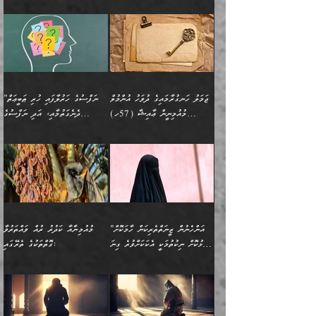
އިންޖިނޭރުކަންފަދަ
އެޞިފަތަކަށް އަސަރުކުރުވާ،
ޅިޔަނުންނާއިމެދު ޙަދީޘްގައި
ހަމަ އެގޮތަށް ތިބާގެ
ދޭހަވުމަށްވުރެ މާ މަތީ
ﷲ އަށް އީމާންވާ މީހުންގެ
ވަޒީފާތަކެވެ. އެހެނީ ވަޒީފާ
އޭގެ މައްޗަށް ޙުކުމްކުރާ
އައިސްފައިވަނީ އެއީ މަރު
ބައްޕައާއި، ތިބާގެ ފިރިހެން
ގުޅުމެކެވެ. އެއީ އެކަކު
ތެރެއިން މީހަކު ގެނެވި
އަދާކުރުމުގެ ދަރަޖަ ބޮޑުކޮށް
އެއްޗަކީ ބުއްދިކަމުގައިވެއެވެ.
ކަމުގައިއެވެ. އައުލަވީ
ދަރިފުޅުވެސް ތިބާއަށް
އަނެކަކު ފުރިހަމަކޮށްދޭ
ޞަލީބަށް އެރުވުމަށް
މަތިކުރާ ޒުވާން އަންހެނާ
އެއީ ބުއްދީގައި ޢިލްމާއި،
ޤިޔާސުން އެޙަދީޘްގައި:
ޚަރަދުކޮށްދިނުން ޢައިބަކަށް
ގުޅުމެކެވެ. އެހެންކަމުން،
އަމުރުކުރިހިނދު އޭނާއަށް
ތަޖ
އަންހެނާ ވަޒީފާ އަދާކުރާ
ނުވެއެވެ. އެހުރިހާ
ތިބާގެ ވިސްނުމާއި ޚިޔާލާ
ބުނެވުނެވެ: "ވަޞިއްޔަތެއް
ތަނުގައި އުޅޭ، ފިރިހެނުން
އެންމެންވެސް މުދަލާއި ފައިސާ
އެއްގޮތްވެ ވިސްނޭ އަންހެނަކު
އޮތިއްޔާ ކުރާށެވެ." ދެން އޭނާ
ޖަމަލު ހަނގުރާމައިގެ ދުވަހު އުންމުލް
”ނަފްސުގެ ހަރުލާފައި ހުރި ޠަބީޢަތް
ހިމެނެއެވެ. އެއީ އެމީހުންގެ
އެއްކުރާ މަޤްޞަދެއްކަމުގައި
ހޯދަން ތިބާއަށް ޙާޖަތެއް
ބުނެފިއެވެ: "އަހަރެން
މުއުމިނީން ޢާއިޝާ (57ހ)
ދެނެގަތުމާއި، އަދި ނަފްސުގެ
ވޯރކްމޭޓު އަންހެނާގެ ގާތަށް
ބަލަނީ ތިބާއެވެ. އެގޮތުން
ނުވެއެވެ. ތިބާ ޙާޖަތް
ވަޞިއްޔަތް ކުރާނީ
ނިކުމެވަޑައިގަންނަވަން
އެދުންވެރިކަން ބުއްދިން ވަޒަންކުރުމަށް
”އަންހެނުން ޖިހާދުކުރަން
ނަފްސުގެ ޠަބީޢަތުގެ ހުރި
ވަދެއުޅުން ގިނަވެގެންވާ
ބައްޕަގެ ގާތުގައި: "ތިހާވަރަށް
ޤަޞްދުކުރެއްވިހިނދު އުންމުލް
އެއިން ކުރާ އަސަރު:
ޖެހިގެންވަނީ ތިބާގެ
ކޮންކަމަކަށްހެއްޔެވެ. އަހަރެން
ޖެހޭނެކަމަށްވާނަމަ ﷲ ގެ
ޞިފަތަކަކީ ކޮބައިކަން
ފިރިހެނުންނެވެ. ފަހެ އެމީހުންނީ
ބުރަކޮށް މަސައްކަތްކޮށް
މުއުމިނީން އުންމު ސަލަމާ (61ހ)
ވިސްނުމާއި ޚިޔާލާއެކު ތިބާ
ދުނިޔެއަށް ވެއްދުނީ އަހަރެންގެ
ރަސޫލާ صلى الله عليه
ނޭނގެނީސް، ނަފްސު
އެކަމަނާއަށް ލިޔުއްވިކަމަށް
ޅިޔަނުންނަށްވުރެ އެތައް
ދާއޮހޮރުވަނީ ކީއްވެހޭ"
ބަލައިގަންނަ އަންހެނަކު
ލަފައެއް ނެތިއެވެ. އެތަނުގ
وسلم ކަމަނާއަށް އެކަމަށް
ޝަހުވަތްތައް ނަގައިގަންނަ
ރިވާކުރެވެއެވެ:
ގޮތަކުން ނުރައްކާ ބޮޑު
އަހައިފިނަމަ އޭނާ ބުނާނީ
ހޯދުމެވެ. އެހެނ
ޢަހްދު ހިއްޕެވީހެވެ. ކަމަނާ
ގޮތް ވަޒަންކުރަން ބުއްދިއަށް
ބައެކެވެ. އެގޮތުން މަސައްކަތު
ތިމަންނާގެ ދަރިން
(ރަނގަޅު ސީދާ ގޮތުން)
ކުޅަދާނަނުވެއެވެ.
މާހައުލުގައި އުޅޭ ފިރިހެނުން،
އުފާކޮށްދިނުމަށެވެ. ފިރިމިހާގެ
”އަންހެނުން ޒީނަތްތެރިކަން ހާމަކޮށް
މުއުމިނާއާ ކަދުރު ރުއް ވައްތަރުވާ
ފޭވެއްޖެއެވެ! ފޭވެއްޖެއެވެ!
ނަފްސުތަކުގައިވާ ކޮންމެ
ޅިޔަނުންނާ އެކި ގޮތްގޮތުން
ގާތުން އެހެން އަހައިފިނަމަ
ފާޅުކޮށް ނިކުތުމަކީ އެކަކަށްވުރެ ގިނަ
ގޮތްތަކުގެ ތެރޭގައި:
ރަށްތަކަށް ދަތުރުފަތުރުކޮށް،
ޠަބީޢަތަކުންވެސް، އެތައް
އެއްގޮތްވެ، އަދި އެހެން
ބުނާނީ ތިމަންނާގެ
މީހުން އޭގައި ހިއްސާވާ ފާފައެކެވެ.
ތިބާގެ އަންހެން ދަރިފުޅު
🌴 ﷲ ތަޢާލާ
ކުރިއަށް ނިކުމެއުޅުން
ބައިވަރު ޝަހުވަތްތައް
ގޮތްތަކުން ނުރައްކާ
އަނބިމީހާއާއި ޢާއިލާގެ
ޢައުރަނިވާނުކޮށް، ނުވަތަ
ވަޙީކުރެއްވިއެވެ: ( أَلَمۡ
އެކަލޭގެފާނު ކަމަނާއަށް
އެނަފްސު ބަލައިގަންނަ ގޮތަށް
އިތުރުވެއެވެ. އެ ދެމީހުންގެ
ބޭނުންތައް ފުއްދާ
ޒީނަތް ހާމަކޮށްގެން
تَرَ كَیۡفَ ضَرَبَ
ނަހީކުރެއްވިކަމެއް
އަސަރުކުރެއެވެ. އެގޮތުން
މެދުގައި އެއ
ޚަރަދުކުރުމަށެވެ. އަދި ފިރިހެން