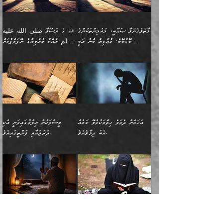
ނިކުންނަހިނދު އޭގެ
ٱللَّهُ مَثَلࣰا كَلِمَةࣰ
ނޭނގޭހެއްޔެވެ!؟ ފަހެ ދީނުގެ
ނަފްސަކީ މަތިވެ
ދަރިފުޅު
ހިއްސާއެއް ތިބާއަށްވެއެވެ.
طَیِّبَةࣰ كَشَجَرَةࣲ
ތަނބު އަރިއަޅައިފިނަމަ
ބޮޑުވެގަންނަން ބޭނުންވާ
އަދި ފިތުނަވެރިވާ ކޮންމެ
طَیِّبَةٍ أَصۡلُهَا ثَابِتࣱ
އަންހެނުން މެދުވެރިކޮށް އެ
ނަފްސެއްނަމަ؛
މާތްވެގެންވާ ޞަޙާބީ، މުއުމިންތަކުންގެ
ﷲ ގެ ރަސޫލާ صلى الله عليه
ޒުވާނެއް، އަދި އެއަންހެނާއާ
وَفَرۡعُهَا فِی
ޘާބިތެއް ނުކުރެވޭނެއެވެ! އަދި
މީސްތަކުންގެ މަދަޙަ ތަޢުރީފު
ބޮޑުބޭބެ: މުޢާވިޔާ ބްނު އަބީ
وسلم އާއެކު މުޢާވިޔާގެ ނޭފަތްޕުޅަށް
ދިމާލަށް ބެލުން އަމާޒުކުރާ
ٱلسَّمَاۤءِ ) (إبراهيم
އޭގައި ބާގަނޑެއް ހެދިއްޖެނަމަ
ބަލައިގަތުން މަދުކުރަން
ސުފްޔާނު (60ހ):
ވަތް ހިރަފުސް ވެލިކޮޅެއްވެސް ޢުމަރު
ﷲ ގެ ރަސޫލާ صلى الله
💧އިބްނުލް މުބާރަކު
ކޮންމެ ޒުވާނެއްގެ ފާފަ، އެ
: ٢٤) "اللّه ހެޔޮ ރަނގަޅު
ބްނު ޢަބްދުލް ޢަޒީޒަށްވުރެ ހެޔޮވެ
އަންހެނުންނަކަށް އެ ފޫބައްދާ
ޖެހެއެވެ. އެއީ އެ ޠަބީޢަތާއެކު
عليه وسلم ގެ
(181ހ) އާ
ހިއްސާގައި ހިމެނެއެވެ. އެހެނީ
ކަލިމައެއްގެ މިސާލު، ހެޔޮ
މާތްވެގެންވެއެވެ!“
އިޞްލާޙެއް ނުކުރެވޭނެއެވެ!
މަދަޙަޘަނާ ލިބުމުން؛
ޞަޙާބީންނާމެދު
އެސުވާލުކުރެވުމުން
އެއީ ތިބާގެ އަންހެން
ރަނގަޅު ގަހެއް ފަދައިން
އަންހެނުންގެ ޖިހާދަ
ހެއްލުންތެރިކަމާއި، ބޮޑާކަމާއި،
އަހުލުއްސުންނާގެ ޢަޤީދާއާ
ވިދާޅުވިއެވެ: ”ﷲ ގެ ރަސޫލާ
ދަރިފުޅެވެ. އަދި އެދަރިފުޅު
ޖައްސަވަނީ ކޮންފަދައަކުންކަން
ނަފްސުގެ ޢައިބުތައް ހަނދާނ
ޚިލާފުވުމުގެ ކޮޅުމަތި، އަދި
صلى الله عليه وسلم
ނިވާކޮށް ފަރުދާކުރަން
ތިބާއަށް ނުފެނޭހެއްޔެވެ؟
އެތެރޭގައި ފޮރުވައިގެން އޮތް
އާއެކު މުޢާވިޔާގެ ނޭފަތްޕުޅަށް
ތިބާއަށްވަނީ
އެގަހުގެ މައިގަނޑާއި ބުޑު
އަހަރެން ދެރަވެ ހިތާމަކުރެވޭ ކަމެއް
މީސްތަކުން ޢިލްމުގައިވަނީ އެކި
ނުބައި ފާސިދު ޢަޤީދާ ފާޅުވަނީ
ވަތް ހިރަފުސް ވެލިކޮޅެއްވެސް
އަމުރުވެވިގެންނެވެ. ތިބާ
ރަނގަޅަށް ބިމުގައި ހަރުލާ
އެބަ ދިމާވެއެވެ.
ދަރަޖައާއި ފަންތީގައިއެވެ.
މާތްވެގެންވާ ޞަޙާބީ މުޢާވިޔާ
ޢުމަރު ބްނު ޢަބްދުލް
އެހެން ކަންތައް ނުކޮށްފިނަމަ
ސާބިތުވެފައިވެއެވެ. އަދި
🍁 ޢަބްދުއް ރަޙްމާނު ބްނު
🌾އިމާމް އައްޝާފިޢީ
ބްނު އަބީ ސުފްޔާނަށް
ޢަޒީޒަށްވުރެ ހެޔޮވެ
ތިބާ ފާފަވެރިވާނެއެވެ. އަދި
އެގަހުގެ ގޮފިތައް މައްޗަށް
ޒައިދު ބްނު އަސްލަމް
(204ހ) ވިދާޅުވިއެވެ:
ޤަދަރުކުޑަކޮށް،
މާތްވެގެންވެއެވެ!“ 📖
ތިބާގެ ސަބަބުން މެދުވެރިވި
އަރައިގެންގޮސް
(182ހ) ކިޔާދެއްވިއެވެ:
”މީސްތަކުން ޢިލްމުގައިވަނީ
ކުޑައިމީސްކޮށް، ވަށްބަސްބުނާ
އައްޝަރީޢާ ލިލްއާޖުއްރީ 📖
ފާފަތައް އޭގެ މިންވަރަކުން
އުޑަށްގޮސްފައެވެ." ރަސޫލާ
”އަހަރެން އެއްދުވަހަކު އަބޫ
އެކި ދަރަޖައާއި
ހިސާބުންނެވެ. 💥ވަކީޢު
🌾މުޢާވިޔާ ބްނު އަބީ
ތިބާގެ
صلى الله عليه وسلم
ޙާޒިމު (133ހ)އަށް
ފަންތީގައިއެވެ. ޢިލްމުގައި
ބްނުލް ޖައްރާޙު (197ހ)
ސުފްޔާނު ވައްޓާލާފައި
ޙަދީޘްކުރެއްވި
ދެންނެވީމެވެ: "އަހަރެން
އެމީހުންގެ ދަރަޖަވަނީ: އެ
ވިދާޅުވިކަމަށް ރިވާކުރެވެއެވެ:
ޢަދުލުވެރި އިމާމުންނަކީ
”ޤުރްއާނުގެ އަލީގައި، އަންހެނާ ބޭރަށް
”ނަފްސު ވަކިކަމަކާ އުޅެގަންނަހިނދު
ދެރަވެ ހިތާމަކުރެވޭ ކަމެއް
ޢިލްމުން އެމީހުން ދަނެފައިހުރި