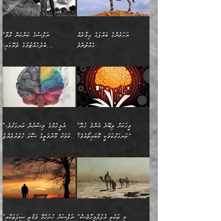
އެއްޗެ
ނިންމާނޭކަމަކީ: އެމީހަކު
ސަލާމަތުންވާ ހަށިގަނޑެއް
އަންހެންދަރިން އެމީހަކަށް ލިބި:
ޤާއިމުކޮށްގެން ހުރި މީހަކާ
ސާޢަތެއްވަރު އިރުކޮޅެއް
ކުރާކަމަކާ
ސީދާވާހެން ސީދާވާނެއެވެ.
1-ދެން އެކުދިން
އެކުގައި އިށީންދެ އުޅެގެން
ރޭއަޅުކަންކުރުމެވެ. ދެން މީނާ
އަނެއްކޮޅުން ޖާހިލުމީހާ ދައްކާ
އަދަބުވެރިކުރުވާ 2-އަދި
ﷲ ދެއްވި ނިޢުމަތް
(އެމީހުންނާ އެކުގައި
އަހަރެންގެ ބައްޕަގެ ޙިމާރެއް
”ނަފްސުގެ ކަންކަން ރާވާ
ވާހަކަތައް، ބަލިވެފައިވާ
އެކުދިން ކައިވެނިކުރުވާ 3-
ގަޑުބަޑުކޮށް
ރޭކުރާއިރު) އެމީހުންނާ
ގެއްލުނެވެ.
ބެލެހެއްޓުމުގެ ތެރޭގައި:
ހަށިގަނޑެއް އެގޮތްމިގޮތްވާހެން
އަދި އެކުދިންނަށް ހެޔޮކޮށް
ހުތުރުނުކުރާހުއްޓެވެ...
އެއްގޮތްވެއެވެ. ނުވަތަ އެމީހުން
މަގުފުރެދިފައިވާ ބަޔަކުގެ ކިބައިގައިވާ
🌱 ޖަޢުފަރު ބްނު މުޙައްމަދު
އެމީހުންގެ މަގުފުރެދުމާއި
ފުށޫއަރާ އިދިކީލަވާނެއެވެ. އަދި
ހިތައިފިނަމަ ފަހެ އެމީހަކަށްވަނީ
މޮޅެތި ރިވެތި ކަންކަމަށް ބަލާ
ބުއްދިއާއި ވިސްނުންތެރިކަން
ރޯދަ ހިފާއިރު މީނާވެސް
(148ހ) ކިޔާދެއްވިއެވެ:
އެމޮޅެތި ކަންކަމާ ގުޅުމެއް
ވިސްނުން ދިގު ނުކުރުންވެއެވެ.
ބުއްދިވެރިޔާގެ ބަސްތައް އެއީ
ސުވަރުގެއެވެ." 📖 ސުނަނު
އިތުރުކޮށްދޭނެ ކަމަކީ: އޭނާފަދަ
އެމީހުންނާއެކު ރޯދަހިފައެވެ.
”އަހަރެންގެ ބައްޕަގެ ޙިމާރެއް
ނުވެއެވެ. އެހެނީ ނަފްސަކީ
ކިތަންމެ މަދު
އަބީ ދާވޫދު 📖 ފަހެ ތިބާގެ
(އެހެން ބުއްދިވެރިންނާ)
އެމީހުން
ގެއްލުނެވެ. ދެން ބައްޕަ
ވަޒަންހަމަވާ އެއްޗެއް ނޫނެވެ.
ބަސްތަކެއްވިޔަސް އޭގެ ޤަދަރު
އަންހެން ދަރިން
ގާތްވުމާއި، އެއާ އިދިކޮޅު އިދ
ވިދާޅުވިއެވެ: ”ﷲ ތަޢާލާ
ނަފްސު ކަންކަން
ބޮޑުވެގެންވެއެވެ. އެއީ
ކައިވެނިކުރުވުމުގައި
އަހަރެންނަށް އޭތި އަނބުރާ
މަސްހުނިކޮށްލައެވެ. އެގޮތުން
ފާފަވެރިޔާގެ ކުރިމަތިލުން
ފަރުވާކުޑަކޮށް، ޢާއިލާއެއް
”މީހަކަށް ލިބޭނެ އެންމެ ހެޔޮ
”އެމީހެއްގެ ވިސްނުން ރަނގަޅުވެ،
ރައްދުކުރައްވައިފިނަމަ ފަހެ
މީހަކު ބުރު ސޫރަ ރީތި
ކިތަންމެ ކުޑަކަމެއްވިޔަސް
ބިނާކޮށް ކައިވެންޏެއް
ރަނގަޅުކަމަކީ ކޮބައިތޯއެވެ؟“
އެކަމަކު މޫނުމަތީގެ ސޫރަ ހުތުރުވެއްޖެ
އެކަލާނގެ ރުއްސަވާނޭ
ފުރިހަމަ، މުދާތައް
މީހާ,
އޭގެ މުޞީބާތް ބޮޑުވެގެންވާ
ޤާއިމުކުރުން ދޫކޮށްފައި
🪨 އިބްނުލް މުބާރަކު
☘️ އިބްނު ޙިއްބާނު
ޙަމްދުގެ ބަސްތަކަކުން
ތަނަވަސްވެ، އެކަމަކު އެއާއެކު
ގޮތަށެވެ. އަދި ބުއްދިވެރިކަމުގެ
ކިޔެވުމާއި އެހެން
(181ހ) އަށް ދެންނެވުނެވެ:
(354ހ) ވިދާޅުވިއެވެ:
އަހަރެން އެކަލާނގެއަށް
ޢަޤީދާއާއި ފިކުރު ފުރެދިގެންވާ
ތެރޭގައި: އެއްވެސް ކަ
މަޤްޞަދުތަކުގައި އެކުދިން
”މީހަކަށް ލިބޭނެ އެންމެ ހެޔޮ
”އެމީހެއްގެ ވިސްނުން
ޙަމްދުކުރާހުށީމެވެ.“ ދެން މާ
މީހަކަށް ވެދާނެއެވެ. ދެން
މަޝްޣޫލުކުރުވުމާމެދު ތިބާ
ރަނގަޅުކަމަކީ ކޮބައިތޯއެވެ؟“
ރަނގަޅުވެ، އެކަމަކު
ގިނައިރެއް ނުވެ އޭގެ
މިފަދަ މީހަކުގެ ރީތިކަމާއި
ނަމަނަމަ ސަމާލުވެ
ވިދާޅުވިއެވެ: ”އޭނާގެ
މޫނުމަތީގެ ސޫރަ ހުތުރުވެއްޖެ
އަސްދާނުގޮނޑިއާއި ލަގަނާއި
އޭނާގެ މޮޅެތި ތަކެއްޗަށްޓަކައި
ކިބައިގައިވާ ފުރާ ފުރިހަމަ
މީހާ, ފަހެ އޭނާގެ ނަފްސުގެ
އެކީގައި އޭތި ގެނެވުނެވެ.
ބެލުމަކީ: އޭނާގެ ޢަޤީދާއާއި
"މި ތަކެތި އުފުލާމީހާވެސް
”ނަފްސަށް ހުށަހެޅޭ ވަޤުތީ ޞިފަތަކާއި