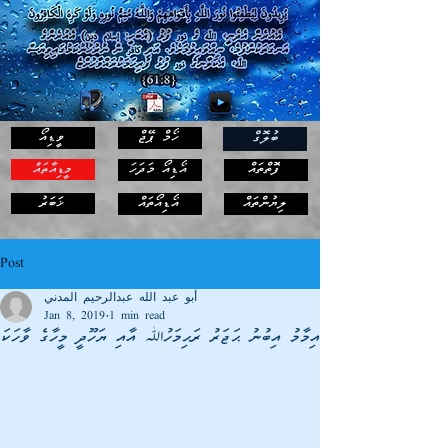
ހޯމް ޕޭޖް
ވީޑިއޯ
ބުލޮގް
ފޮތްތައް
އޯޑިއޯ މަދަހަ
މީޑިއާތައް
ޚަބަރު
ލިޔުންތައް
އޯޑިއޯތައް
Post
أبو عبد الله عبدالرحيم المدني
Jan 8, 2019
1 min read
އިމާމު އިބުނު ޙަޖަރު ރަޙިމަހުﷲ އާއި ޔަހޫދީ މީހާގެ ވާހަކަ