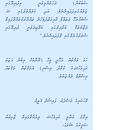
ސަބަބުން) އަހަރެންމިވަނީ މިދުނިޔޭގައި 
ޖަލެއްގައިފަދައިންނެވެ. އަދި ކަލެޔާމެދުގައި ﷲ 
ސުބުޙާނަހޫ ވަތަޢާލާ އާޙިރަތްދުވަހުން ތައްޔާރުކުރައްވާފައިވާ 
އަޒާބުތަކާ ބަލާއިރުގައި ކަލޭތިޔަވަނީ ދުނިޔޭގައި 
ސުވަރުގެޔެއްގައި ވާފަދައިންނެވެ." 
ހަމަ ވަޤުތުން ޔަހޫދީ މީހާ (އޭނާއަށް އިބުނު ޙަޖަރު 
ރަޙިމަހުﷲގެ މުރާދު ވިސްނި) އެވަޤުތުން ވަޤުތަށް 
އިސްލާމް ވެއްޖެއެވެ.
ވާހަކައިގެ މަސްދަރު: ފައިޟުލް ޤަދީރު
އިމާމު މަނާވީ ރަޙިމަހުﷲ ލިޔުއްވާފައިވާ ޖާމިޢުއް 
ސަޤީރުގެ ޝަރަޙަ، 