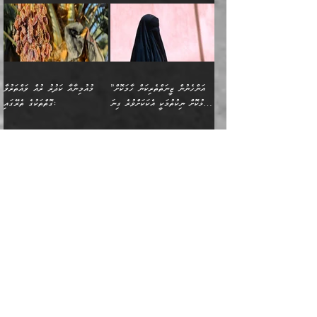
ވަދެއުޅުން ގިނަވެގެންވާ
ބައްޕަގެ ގާތުގައި: "ތިހާވަރަށް
ޤަޞްދުކުރެއްވިހިނދު އުންމުލް
އެއިން ކުރާ އަސަރު:
ޖެހިގެންވަނީ ތިބާގެ
ކޮންކަމަކަށްހެއްޔެވެ. އަހަރެން
ޖެހޭނެކަމަށްވާނަމަ ﷲ ގެ
ޞިފަތަކަކީ ކޮބައިކަން
ފިރިހެނުންނެވެ. ފަހެ އެމީހުންނީ
ބުރަކޮށް މަސައްކަތްކޮށް
މުއުމިނީން އުންމު ސަލަމާ (61ހ)
ވިސްނުމާއި ޚިޔާލާއެކު ތިބާ
ދުނިޔެއަށް ވެއްދުނީ އަހަރެންގެ
ރަސޫލާ صلى الله عليه
ނޭނގެނީސް، ނަފްސު
އެކަމަނާއަށް ލިޔުއްވިކަމަށް
ޅިޔަނުންނަށްވުރެ އެތައް
ދާއޮހޮރުވަނީ ކީއްވެހޭ"
ބަލައިގަންނަ އަންހެނަކު
ލަފައެއް ނެތިއެވެ. އެތަނުގ
وسلم ކަމަނާއަށް އެކަމަށް
ޝަހުވަތްތައް ނަގައިގަންނަ
ރިވާކުރެވެއެވެ:
ގޮތަކުން ނުރައްކާ ބޮޑު
އަހައިފިނަމަ އޭނާ ބުނާނީ
ހޯދުމެވެ. އެހެނ
ޢަހްދު ހިއްޕެވީހެވެ. ކަމަނާ
ގޮތް ވަޒަންކުރަން ބުއްދިއަށް
ބައެކެވެ. އެގޮތުން މަސައްކަތު
ތިމަންނާގެ ދަރިން
(ރަނގަޅު ސީދާ ގޮތުން)
ކުޅަދާނަނުވެއެވެ.
މާހައުލުގައި އުޅޭ ފިރިހެނުން،
އުފާކޮށްދިނުމަށެވެ. ފިރިމިހާގެ
”އަންހެނުން ޒީނަތްތެރިކަން ހާމަކޮށް
މުއުމިނާއާ ކަދުރު ރުއް ވައްތަރުވާ
ފޭވެއްޖެއެވެ! ފޭވެއްޖެއެވެ!
ނަފްސުތަކުގައިވާ ކޮންމެ
ޅިޔަނުންނާ އެކި ގޮތްގޮތުން
ގާތުން އެހެން އަހައިފިނަމަ
ފާޅުކޮށް ނިކުތުމަކީ އެކަކަށްވުރެ ގިނަ
ގޮތްތަކުގެ ތެރޭގައި:
ރަށްތަކަށް ދަތުރުފަތުރުކޮށް،
ޠަބީޢަތަކުންވެސް، އެތައް
އެއްގޮތްވެ، އަދި އެހެން
ބުނާނީ ތިމަންނާގެ
މީހުން އޭގައި ހިއްސާވާ ފާފައެކެވެ.
ތިބާގެ އަންހެން ދަރިފުޅު
🌴 ﷲ ތަޢާލާ
ކުރިއަށް ނިކުމެއުޅުން
ބައިވަރު ޝަހުވަތްތައް
ގޮތްތަކުން ނުރައްކާ
އަނބިމީހާއާއި ޢާއިލާގެ
ޢައުރަނިވާނުކޮށް، ނުވަތަ
ވަޙީކުރެއްވިއެވެ: ( أَلَمۡ
އެކަލޭގެފާނު ކަމަނާއަށް
އެނަފްސު ބަލައިގަންނަ ގޮތަށް
އިތުރުވެއެވެ. އެ ދެމީހުންގެ
ބޭނުންތައް ފުއްދާ
ޒީނަތް ހާމަކޮށްގެން
تَرَ كَیۡفَ ضَرَبَ
ނަހީކުރެއްވިކަމެއް
އަސަރުކުރެއެވެ. އެގޮތުން
މެދުގައި އެއ
ޚަރަދުކުރުމަށެވެ. އަދި ފިރިހެން
ނިކުންނަހިނދު އޭގެ
ٱللَّهُ مَثَلࣰا كَلِمَةࣰ
ނޭނގޭހެއްޔެވެ!؟ ފަހެ ދީނުގެ
ނަފްސަކީ މަތިވެ
ދަރިފުޅު
ހިއްސާއެއް ތިބާއަށްވެއެވެ.
طَیِّبَةࣰ كَشَجَرَةࣲ
ތަނބު އަރިއަޅައިފިނަމަ
ބޮޑުވެގަންނަން ބޭނުންވާ
އަދި ފިތުނަވެރިވާ ކޮންމެ
طَیِّبَةٍ أَصۡلُهَا ثَابِتࣱ
އަންހެނުން މެދުވެރިކޮށް އެ
ނަފްސެއްނަމަ؛
މާތްވެގެންވާ ޞަޙާބީ، މުއުމިންތަކުންގެ
ﷲ ގެ ރަސޫލާ صلى الله عليه
ޒުވާނެއް، އަދި އެއަންހެނާއާ
وَفَرۡعُهَا فِی
ޘާބިތެއް ނުކުރެވޭނެއެވެ! އަދި
މީސްތަކުންގެ މަދަޙަ ތަޢުރީފު
ބޮޑުބޭބެ: މުޢާވިޔާ ބްނު އަބީ
وسلم އާއެކު މުޢާވިޔާގެ ނޭފަތްޕުޅަށް
ދިމާލަށް ބެލުން އަމާޒުކުރާ
ٱلسَّمَاۤءِ ) (إبراهيم
އޭގައި ބާގަނޑެއް ހެދިއްޖެނަމަ
ބަލައިގަތުން މަދުކުރަން
ސުފްޔާނު (60ހ):
ވަތް ހިރަފުސް ވެލިކޮޅެއްވެސް ޢުމަރު
ﷲ ގެ ރަސޫލާ صلى الله
💧އިބްނުލް މުބާރަކު
ކޮންމެ ޒުވާނެއްގެ ފާފަ، އެ
: ٢٤) "اللّه ހެޔޮ ރަނގަޅު
ބްނު ޢަބްދުލް ޢަޒީޒަށްވުރެ ހެޔޮވެ
އަންހެނުންނަކަށް އެ ފޫބައްދާ
ޖެހެއެވެ. އެއީ އެ ޠަބީޢަތާއެކު
عليه وسلم ގެ
(181ހ) އާ
ހިއްސާގައި ހިމެނެއެވެ. އެހެނީ
ކަލިމައެއްގެ މިސާލު، ހެޔޮ
މާތްވެގެންވެއެވެ!“
އިޞްލާޙެއް ނުކުރެވޭނެއެވެ!
މަދަޙަޘަނާ ލިބުމުން؛
ޞަޙާބީންނާމެދު
އެސުވާލުކުރެވުމުން
އެއީ ތިބާގެ އަންހެން
ރަނގަޅު ގަހެއް ފަދައިން
އަންހެނުންގެ ޖިހާދަ
ހެއްލުންތެރިކަމާއި، ބޮޑާކަމާއި،
އަހުލުއްސުންނާގެ ޢަޤީދާއާ
ވިދާޅުވިއެވެ: ”ﷲ ގެ ރަސޫލާ
ދަރިފުޅެވެ. އަދި އެދަރިފުޅު
ޖައްސަވަނީ ކޮންފަދައަކުންކަން