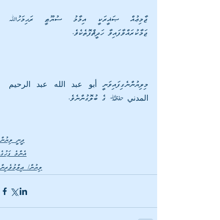
ޖާމިޢުއް ޞަޣީރަކީ އިމާމު ސުޔޫޠީ ރަޙިމަހުﷲ 
ޖަމާކުރައްވާފައިވާ ހަދީޘްފޮތެކެވެ. 
މިލިޔުންނެގިފައިވަނީ أبو عبد الله عبد الرحيم 
المدني | ގެ ބުލޮގުންނެވެ.
ދީނީ ލިޔުން
އެންމެ ފަހުގެ
ލިޔުން/ ޢިލްމުވެރިން