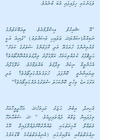
ލަގަނުގައި ހިފައިފައި އެބަ ބުނެއެވެ.
"އޭ ޝެއިޚުލް އިސްލާމްއެވެ. ތިޔަބޭކަލުންގެ 
ނަބިއްޔާ(ޞައްލަﷲ ޢަލައިހި ވަސައްލަމަ) "ދުނިޔެ އަކީ 
މުއުމިނުންގެ ހުރަގެޔޭ އަދި ކާފަރުންގެ ސުވަރުގެ ކަމަށް" 
ޙަދީޘްފުޅު ކުރެއްވިކަމަށް ކަލޭގެފާނު ވިދާޅުވަމެއްނޫންތޯއެވެ؟ 
އެހެންވީމާ ނިކަން ވިދާޅުވެ ބައްލަވާށެވެ. ކަލޭގެފާނު 
ތިޔައިންނެވީ ކޮންފަދަ ހުރަގެޔެއްގައިތޯއެވެ؟ އަދި 
އަޅުގަނޑު މިހުރީ ކޮންކަހަލަ ސުވަރުގެޔެއްގައިތޯއެވެ؟" 
އެހިނދު އިބުނު ޙަޖަރު ރަޙިމަހުﷲ ޔަހޫދީމީހާއަށް 
މިފަދައިން ޖަވާބު ދެއްވައިފިއެވެ. " ﷲ ސުބުޙާނަހޫ 
ވަތަޢާލާ އާޚިރަތުގައި ތައްޔާރުކޮށްދެއްވާފައިވާ އޭގެ 
ނިޢުމަތްތަކާއި ބަލާއިރުގައި (އެނިޢުމަތްތަކުގެ ބޮޑުކަމުގެ 