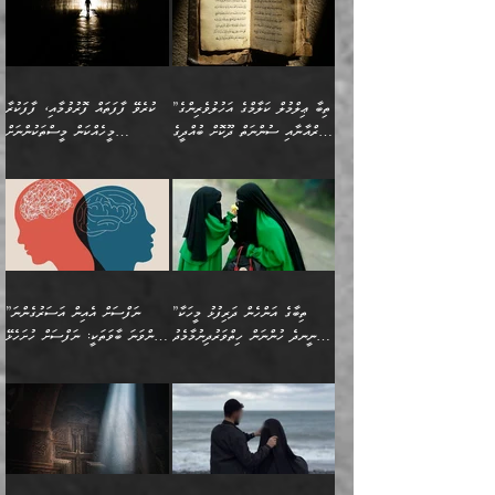
ބުނެފީމެވެ: "މި ނޫން އެއްޗެއް
ލައްޒަތެވެ. އެކަމަކު
ލިބިގެންވެއެވެ. އެއީ
އަވަސްއަރުވާލުންވެއެވެ. ދެން
ބުއްދިއަށް ކުރާ
ދޫކޮށްލާ މީހުންވެއެވެ. އެއީ
ކިޔަން ތިބާއަށް ރަނގަޅަށް ނ
ޝަރީޢަތުން އެއ
ނަފްސުގައި ހިފެހެއްޓިގެންވާ
ކުޑަ ވަޤުތުކޮޅެއްގެ ތެރޭގައި
އަސަރުންކަމުގައި ވެދާނެއެވެ.
ގޯހެކެވެ. އަދި ޝައިޠާނާއަށް
ލާޒިމް ޠަބީޢަތުގެ ތެރޭގައިވާ
ބުއްދި ލައްވާ ނުރައްކާތެރި
އެފަދަ ކަންކަމާމެދު ވިސްނާ
ވެވޭ އެއްބަސްވުމެކެވެ.
ކަންކަމެއް ނޫނެވެ. ނަމަވެސް
ޤަރާރުތައް ނިންމާ،
ފިކުރުކުރުން މާބޮޑަށް
އެކަމަކު އޭގައި އަހަރުމެން
”ތިބާ ޢިލްމުލް ކަލާމްގެ އަހުލުވެރިންގެ
ކުރެވޭ ފާފަތައް ފޮރުވުމާއި، ފާފަކުރާ
އެއީ ހުށަހެޅި ލައިގަންނަ
އިޚްތިޔާރުކުރަން އެނަފްސު
ދިގުލައިފިނަމަ, ފުރިހަމަ ކުރުން
ތަފްޞީލުކޮށް ބުނަމެވެ.
(ޤުރްއާނާއި ސުންނަތް ދޫކޮށް ބުއްދީގެ
މީހެއްކަން މީސްތަކުންނަށް
ކަންކަމެވެ. މިސާލަކަށް:
ބޭނުންވެއެވެ. ދެން ނަފްސަށް
ޙައްޤުވާ ކަންކަން
ހެޔޮކަންތައް ބެހިގެންދަނީ:
ޙުއްޖަތްތަކާއި ވިސްނުންތައް
އެނގިގެންވުމަށް ނުރުހުންވުމާއި،
އަބޫ ޢުމަރު އަޙްމަދު ބްނު
🌴 އިބްނުލް ޖައުޒީ
ހިތާމަޔާއި އުފަލާއި،
އޭގެ އަވަސްއަރުވާލުމާއި،
ބޭނުންކޮށްގެން ދީނުގެ ކަންކަމުގައި
މީސްތަކުން އޭނާ ނުބައިކޮށްފައި
ފުރިހަމަކުރުން މަނާކުރާ
🔹ސީދާ އެކަމުގައި
މުޙައްމަދު އަލްމާލިކީ
(597ހ) ވިދާޅުވިއެވެ:
ކަންބޮޑުވުމާއި
އަނެއްކޮޅުން ބުއްދި
ވާހަކަދައްކާ މީހުންގެ) މަޖްލިސްތަކަށް
އެއްޗެހިކިޔުމަށް ނުރުހުންވުން
ކަމެއްކަމުގައި:
(ދުނިޔަވީ) ލައްޒަތެއް ނެތް
(429ހ)، ބަޣުދާދުން
”ކުރެވޭ ފާފަތައް ފޮރުވުމާއި،
ޙާޒިރުވިންހެއްޔެވެ؟“
ހުއްދަވެގެންވާކަން ބަޔާންކުރުން:
ހިތްފަސޭހަވުމާއި،
މަޝްޣޫލުކޮށްލާފަދަ އެހެރަ
ރައްކާތެރިކަމުގެ ފިޔަވަޅުތައް
ކަންކަމެވެ. މިސާލަކަށް
ޤައިރަވާނުގެ ރަށަށް އައިހިނދު
ފާފަކުރާ މީހެއްކަން
ބިރުވެރިކަމާއި އަމާންކަމުގެ
އިޙްސާސްތަކާއި ޝުޢޫރުތައް
އެޅުމާއި، ދިމާވެދާނޭ ގޮތ
ނަމާދާއި، ރޯދައާއި، ޙައްޖާއި،
އަބޫ މުޙައްމަދު އިބްނު އަބީ
މީސްތަކުންނަށް
އިޙްސާސާއި، މޮޅިވެރިކަމާއި
ޖަމަޢަވެއްޖެނަމަ, އެހިނދުން
ހަ
ޒައިދު އަލްޤައިރަވާނީ
އެނގިގެންވުމަށް
ހިތްހަމަޖެހުމާއި އެނޫންވެސް
ނުބައި ރައުޔު، އަދި ފަހުން
”ތިބާގެ އަންހެން ދަރިފުޅު މީހަކާ
”ނަފްސަށް އެއިން އަސަރުގެންނަ
(386ހ) އެކަލޭގެފާނާ
ނުރުހުންވުމާއި، މީސްތަކުން
ގިނަ ކަންކަމެވެ. މި
ހިތާމަކުރާނޭ ކަންކަން ބުއްދިން
ނީނދެ ހުންނަން ހިތްވަރުދިނުމާމެދު
ތިންވަނަ ބާވަތަކީ: ނަފްސަށް ހުށަހެޅޭ
ވާހަކަދައްކަވަމުން
އޭނާ ނުބައިކޮށްފައި
ޞިފަތަކުން ކަމެއް ނަފްސުގައި
އިޚްތިޔާރުކުރެއެވެ. އަދި
ތިބާ ހުށިޔާރުވެ ޚަބަރުދާރުވާށެވެ!
ކަންކަމެވެ. (ޝުޢޫރުތަކާއި
އެގޮތަށް ތިމަންނާ ހިތްވަރުދެނީ
އެގޮތުން ނަފްސުގެ
އެއްސެވިއެވެ: ”ތިބާ ޢިލްމުލް
އެއްޗެހިކިޔުމަށް ނުރުހުންވުން
އިޙްސާސްތަކެވެ.)
އަބަދުމެ ހަރުލައިގެން
ފަހަރެއްގައި އެފަދަ ބުއްދިއެއް
ކިހިނެއްހެއްޔެވެ؟ އެކަމަށް
ޠަބީޢަތުގައި ލޯބިވުމާއި
ކަލާމްގެ އަހުލުވެރިންގެ
ހުއްދަވެގެންވާކަން
ދާއިމަކަށް ނުހުރެއެވެ. އެކަމަކު
ބަލިކަށިވެ ގަމާރުވެ
ހިތްވަރުދޭން ބޭނުންކުރާ
ނުރުހުންވުމާއި، އުފާވުމާއި
(ޤުރްއާނާއި ސުންނަތް ދޫކޮށް
ބަޔާންކުރުން: ކުރެވޭ ނުބައި
އެކަންކަން ލައިގަނެފައި
ކޮސްވެގެންވާ ކަމަށް ތުހުމަތުވެ
ފެތުރިގެންވާ ފަސް ގޮތެއް
ދެރަވުންވެއެވެ. މިއީ
ބުއްދީގެ ޙުއްޖަތްތަކާއި
ކަންތައް ފޮރުވާ
އަނެއްކާ ފިލ
އަހަރެން ތިބާއަށް ކިޔާދޭނަމެވެ.
ނަފްސުތަކުގައިވާ ޠަބީޢީ
ވިސްނުންތައް ބޭނުންކޮށްގެން
ވަންހަނާކުރުމަކީ