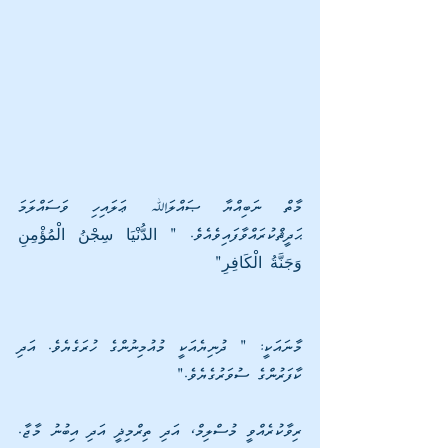
މާތް ނަބިއްޔާ ޞައްލަﷲ ޢަލައިހި ވަސައްލަމަ 
ޙަދީޘްކުރައްވާފައިވެއެވެ. " الدُّنْيَا سِجْنُ الْمُؤْمِنِ 
وَجَنَّةُ الْكَافِرِ" 
މާނައަކީ: " ދުނިޔެއަކީ މުއުމިނުންގެ ހުރަގެޔެވެ. އަދި 
ކާފަރުންގެ ސުވަރުގެޔެވެ." 
ރިވާކުރެއްވީ މުސްލިމް، އަދި ތިރްމިޛީ އަދި އިބުނު މާޖާ. 