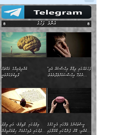
އެންމެ ފަހުގެ
”ފަހަރެއްގައި ދިމާވާ އިޙްސާސެއް އެއީ
ބުއްދިވެރިޔާގެ މައްޗަށް
ނުރުހޭ އިޙްސާސަކަށްވެދާނެއެވެ.
ވާޖިބުވެގެންވަނީ
މިސާލަކަށް ކަމަކާމެދު ބިރުގަތުމެވެ.
”ފަހަރެއްގައި ދިމާވާ
⭐ އިބްނު ޙިއްބާނު (354ހ)
އިޙްސާސެއް އެއީ ނުރުހޭ
ވިދާޅުވިއެވެ: ”ބުއްދިވެރިޔާގެ
އިޙްސާސަކަށްވެދާނެއެވެ.
މައްޗަށް ވާޖިބުވެގެންވަނީ: މި
މިސާލަކަށް ކަމަކާމެދު
ދުނިޔޭގެ ކަންކަމުން އޭނާގެ
ބިރުގަތުމެވެ. ދެން
ޢިލްމު ގަޑުބަޑުކޮށްލާނޭ
އެއިޙްސާސް
ކަންކަމުން އެއްކިބާވުމެވެ. އެއީ
މީސްތަކުންގެ ތެރޭގައި އެމީހެއްގެ
ޢިލްމުގައި ލާޒިމްވެ، އަދި ޢިލްމު
ވަރުގަދަވެގެންވާނަމަ؛
އޭނާއަށް ކުޅަދާނަވީ ވަރަކަށް
ބުއްދި، ބޭރު ފެންޑާގައި ބާއްވާފައި
ހޯދުމުގައި ދެމިހުރުމަށް ހިތްވަރުދިނުން