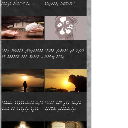
ބުއްދިއެވެ.“ ދެންނެވުނެވެ:
(ބުއްދިއާއި ވިސްނުމުގެ)
ދެން އެކަލޭގެފާނު އެއަށް
ޤަބޫލުކުރާ ގޮތްތަކާއި
ބަކުރަށްވުރެ ފިޤުހުވެރިއެވެ."
އިޙްސާސްތަކުން ޠަބީޢަތަށް
”އެގޮތަށް ލިބިގެންނުވިނަމަ
ހެޔޮކަމުން އޭނާގެ މޫނުގެ
ސަވާރުވިއެވެ. އަދި އޭގެ
ފިކުރުވެސް ނަފްސަށް
އަސަރުކުރުން:
🔅 ބަކްރު ބްނު ޢަބްދި ﷲ
ނަފްސަށް ހުށަހެޅިގެން އަންނަ
ދެން ކޮން އެއްޗެއްތޯއެވެ؟“
ހުތުރުކަން ހަނދާން
މައްޗަށް ސީދާވިހިނދު، ހެދުން
ރަނގަޅުކޮށް ޖަރީކޮށްދޭ
އަލްމުޒަނީ (108ހ)
އެކި ވައްތަރުގެ
ވިދާޅުވިއެވެ: ”ރިވެތި ރަނގަޅު
ނައްތާލައެވެ. އަނެއްކޮޅުން
ބޮނޑިކޮށްލައްވާފައި، އުޑާއި
ކަމެކެވެ. އެއީ (ޙަޤީޤަތުގައި)
ކިޔާދެއްވިއެވެ: ”އަހަރެން
އިޙްސާސްތަކުގެ ބާރުމިން ހުރި
އަދަބެކެވެ.“ ދެންނެވުނެވެ:
އެމީހަކުގެ މޫނުމަތި ރީތިވެ،
ދިމާލަށް އިސްތަށިފުޅު
އެ ދެކަންތަކުގެ ދ
އެއްފަހަރަކު ގެއިން
މިންވަރަކުން އިންސާނާގެ
”އެކަން ނެތްނަމަ ދެން
އެކަމަކު ވިސްނުން ކޮށި
ނިކުމެގެންދަނިކޮށް އެއްޗެހި
ޠަބީޢަތަށް އަސަރުކުރެއެވެ...
ކޮންކަމެއްތޯއެވެ؟“
ވެއްޖެނަމަ, އޭނާގެ ނަފްސުގެ
އުފުލުމުގެ މަސައްކަތްކުރާ
ދެން އެއަށްފަހު އެ ޠަބީޢަތުން
ވިދާޅުވިއެވެ: ”އޭނާ
އުނިކަމާހުރެ މޫނުމަތީގެ ހުރި
”އާދައިގެ ކުދި ކަންކަމުގައި މާބޮޑަށް
”ދެއްކުންތެރިކަމާއި އާފާތްތަކަށް ބިރުން
މީހަކާ ދިމާވިއެވެ. އޭނާގެ
ބުއްދިއަށް އަސަރުކުރެއެވެ...
މަޝްވަރާއަށް އަހާނޭ ރަނގަޅު
ރީތިކަން ދާހުއްޓެވެ.
ދިގުކޮށް ވިސްނުން:
ހެޔޮކަންތައް ކުރުން ދޫކޮށްލުމުގެ ބާބު
ސާމާނު އޭރު
މިއަސަރުކުރުމުގެ އަޞްލުގެ
ޞާލިޙު އަޚެކެވެ.“
އެހެންކަމުން ވިސްނުންތެރި
ބަޔާންކުރުން:
އެކަމެއްގައި އެހާ ދިގުކޮށް
🌴 އިބްނުލް ޖައުޒީ
އުފުލަމުންދިޔައެވެ. އޭރު އޭނާ
ފެށުން އައި ގޮތަކީ:
ދެންނެވުނެވެ: ”އެގޮތަށް
މީހާގެ އަތުގައި އެއްޗެއް
ވިސްނުން ޙައްޤުނުވާ
(597ހ) ވިދާޅުވިއެވެ:
ކިޔަމުންދިޔައެވެ: «الْحَمْدُ
ޞައްޙަކޮށްވާ ޠަބީޢަތެއް
ނެތްނަމަ ދެން
ނެތަސް ކަންބޮޑުވެ
ކަންކަމުގައި މާބޮޑަށް
”ދެއްކުންތެރިކަމާއި
لِله، أسْتَغْفِرُ الله»
ބަދަލުކޮށްލާ ގޮތަށް އައި
ކޮންކަމެއްތޯއެވެ؟“
ހިތާމަކުރުމެއް ނެތެވެ. އެހެނީ
ވިސްނުމަކީ ބައްޔެކެވެ.
އާފާތްތަކަށް ބިރުން
އެވެ. އެއަށްވުރެ އިތުރަށް
ލޯބިވާކަހަލަ އިޙްސާސެކެވެ.
ވިދާޅުވިއެވެ: ”ދިގުކޮށް
ބުއްދިވެރިޔާއަށް ތަނ
ފަހަރެއްގައި މިހެންވަނީ
ހެޔޮކަންތައް ކުރުން
އެއްޗެއް ނުކިޔައެވެ. ދެން
ދެން އެ ޠަބީޢަތުން ބުއްދިއަށް
މުހިއްމު ކަންކަމާއި އަދި
ދޫކޮށްލުމުގެ ބާބު
އޭނާ ވަކިތަނަކަށް ދިޔައެވެ.
އަސަރުކުރީއެވެ. ޝަރީޢަތުގައި
”ނަފްސަށް ވަޤުތީ ގޮތުން ހުށަހެޅޭ
”ނަފްސު އަވަސްއަރުވާލުމުގެ ސަބަބުން
މުހިއްމު ނޫންކަންކަމާމެދުވެސް
ބަޔާންކުރުން: ދަންނާށެވެ!
ދެން އޭނާގެ ބުރަކަށީގައި ހުރި
ލޯބިވެވޭކަހަލަ އިޙްސާސްތައް
އިޙްސާސްތަކާއި ޝުޢޫރުތައް:
ބުއްދީގެ އިޚްތިޔާރަށް ކުރާ އަސަރު.
މާބޮޑަށް ސަމާލުވެގެން
މީސްތަކުންގެ ތެރޭގައި،
ސާމާނުތައް ބަހައްޓަންދެން
ގެނައުން މަނައެއް ނުކުރެއެވެ.
ނަފްސަށް ބައިވަރު ވަޤުތީ
ބައެއް ނަފްސުތަކުގެ
ހުށިޔާރުވެގެން އުޅޭ ބައެއް
ދެއްކުންތެރިއަކަށް ވެދާނޭކަމަށް
އަހަރެން ހުރީމެވެ. ދެން
މިސާލަކަށް ބެލުމުގެ
ޞިފަތަކާއި އިޙްސާސްތައް
ޠަބީޢަތުގައި
ނަފްސުތަކުގެ ސަބަބުން
ބިރުން ހެޔޮ ޢަމަލުކުރުން