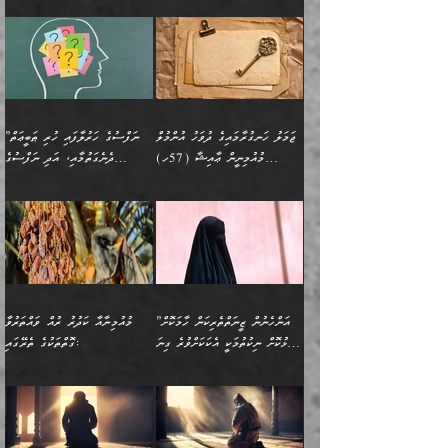
ޅިޔަނުންނާއިމެދު ޙަދީޘްގައި
ހަމަ އެގޮތަށް ތިބާގެ
ދޭހަވުމަށްވުރެ މާ މަތީ
ﷲ އަށް އީމާންވާ މީހުންގެ
ވަޒީފާތަކެވެ. އެހެނީ ވަޒީފާ
އޭގެ މައްޗަށް ޙުކުމްކުރާ
އައިސްފައިވަނީ އެއީ މަރު
ބައްޕައާއި، ތިބާގެ ފިރިހެން
ގުޅުމެކެވެ. އެއީ އެކަކު
ތެރެއިން މީހަކު ގެނެވި
އަދާކުރުމުގެ ދަރަޖަ ބޮޑުކޮށް
އެއްޗަކީ ބުއްދިކަމުގައިވެއެވެ.
ކަމުގައިއެވެ. އައުލަވީ
ދަރިފުޅުވެސް ތިބާއަށް
އަނެކަކު ފުރިހަމަކޮށްދޭ
ޞަލީބަށް އެރުވުމަށް
މަތިކުރާ ޒުވާން އަންހެނާ
އެއީ ބުއްދީގައި ޢިލްމާއި،
ޤިޔާސުން އެޙަދީޘްގައި:
ޚަރަދުކޮށްދިނުން ޢައިބަކަށް
ގުޅުމެކެވެ. އެހެންކަމުން،
އަމުރުކުރިހިނދު އޭނާއަށް
ތަޖ
އަންހެނާ ވަޒީފާ އަދާކުރާ
ނުވެއެވެ. އެހުރިހާ
ތިބާގެ ވިސްނުމާއި ޚިޔާލާ
ބުނެވުނެވެ: "ވަޞިއްޔަތެއް
ތަނުގައި އުޅޭ، ފިރިހެނުން
އެންމެންވެސް މުދަލާއި ފައިސާ
އެއްގޮތްވެ ވިސްނޭ އަންހެނަކު
އޮތިއްޔާ ކުރާށެވެ." ދެން އޭނާ
ޖަމަލު ހަނގުރާމައިގެ ދުވަހު އުންމުލް
”ނަފްސުގެ ހަރުލާފައި ހުރި ޠަބީޢަތް
ހިމެނެއެވެ. އެއީ އެމީހުންގެ
އެއްކުރާ މަޤްޞަދެއްކަމުގައި
ހޯދަން ތިބާއަށް ޙާޖަތެއް
ބުނެފިއެވެ: "އަހަރެން
މުއުމިނީން ޢާއިޝާ (57ހ)
ދެނެގަތުމާއި، އަދި ނަފްސުގެ
ވޯރކްމޭޓު އަންހެނާގެ ގާތަށް
ބަލަނީ ތިބާއެވެ. އެގޮތުން
ނުވެއެވެ. ތިބާ ޙާޖަތް
ވަޞިއްޔަތް ކުރާނީ
ނިކުމެވަޑައިގަންނަވަން
އެދުންވެރިކަން ބުއްދިން ވަޒަންކުރުމަށް
”އަންހެނުން ޖިހާދުކުރަން
ނަފްސުގެ ޠަބީޢަތުގެ ހުރި
ވަދެއުޅުން ގިނަވެގެންވާ
ބައްޕަގެ ގާތުގައި: "ތިހާވަރަށް
ޤަޞްދުކުރެއްވިހިނދު އުންމުލް
އެއިން ކުރާ އަސަރު:
ޖެހިގެންވަނީ ތިބާގެ
ކޮންކަމަކަށްހެއްޔެވެ. އަހަރެން
ޖެހޭނެކަމަށްވާނަމަ ﷲ ގެ
ޞިފަތަކަކީ ކޮބައިކަން
ފިރިހެނުންނެވެ. ފަހެ އެމީހުންނީ
ބުރަކޮށް މަސައްކަތްކޮށް
މުއުމިނީން އުންމު ސަލަމާ (61ހ)
ވިސްނުމާއި ޚިޔާލާއެކު ތިބާ
ދުނިޔެއަށް ވެއްދުނީ އަހަރެންގެ
ރަސޫލާ صلى الله عليه
ނޭނގެނީސް، ނަފްސު
އެކަމަނާއަށް ލިޔުއްވިކަމަށް
ޅިޔަނުންނަށްވުރެ އެތައް
ދާއޮހޮރުވަނީ ކީއްވެހޭ"
ބަލައިގަންނަ އަންހެނަކު
ލަފައެއް ނެތިއެވެ. އެތަނުގ
وسلم ކަމަނާއަށް އެކަމަށް
ޝަހުވަތްތައް ނަގައިގަންނަ
ރިވާކުރެވެއެވެ:
ގޮތަކުން ނުރައްކާ ބޮޑު
އަހައިފިނަމަ އޭނާ ބުނާނީ
ހޯދުމެވެ. އެހެނ
ޢަހްދު ހިއްޕެވީހެވެ. ކަމަނާ
ގޮތް ވަޒަންކުރަން ބުއްދިއަށް
ބައެކެވެ. އެގޮތުން މަސައްކަތު
ތިމަންނާގެ ދަރިން
(ރަނގަޅު ސީދާ ގޮތުން)
ކުޅަދާނަނުވެއެވެ.
މާހައުލުގައި އުޅޭ ފިރިހެނުން،
އުފާކޮށްދިނުމަށެވެ. ފިރިމިހާގެ
”އަންހެނުން ޒީނަތްތެރިކަން ހާމަކޮށް
މުއުމިނާއާ ކަދުރު ރުއް ވައްތަރުވާ
ފޭވެއްޖެއެވެ! ފޭވެއްޖެއެވެ!
ނަފްސުތަކުގައިވާ ކޮންމެ
ޅިޔަނުންނާ އެކި ގޮތްގޮތުން
ގާތުން އެހެން އަހައިފިނަމަ
ފާޅުކޮށް ނިކުތުމަކީ އެކަކަށްވުރެ ގިނަ
ގޮތްތަކުގެ ތެރޭގައި:
ރަށްތަކަށް ދަތުރުފަތުރުކޮށް،
ޠަބީޢަތަކުންވެސް، އެތައް
އެއްގޮތްވެ، އަދި އެހެން
ބުނާނީ ތިމަންނާގެ
މީހުން އޭގައި ހިއްސާވާ ފާފައެކެވެ.
ތިބާގެ އަންހެން ދަރިފުޅު
🌴 ﷲ ތަޢާލާ
ކުރިއަށް ނިކުމެއުޅުން
ބައިވަރު ޝަހުވަތްތައް
ގޮތްތަކުން ނުރައްކާ
އަނބިމީހާއާއި ޢާއިލާގެ
ޢައުރަނިވާނުކޮށް، ނުވަތަ
ވަޙީކުރެއްވިއެވެ: ( أَلَمۡ
އެކަލޭގެފާނު ކަމަނާއަށް
އެނަފްސު ބަލައިގަންނަ ގޮތަށް
އިތުރުވެއެވެ. އެ ދެމީހުންގެ
ބޭނުންތައް ފުއްދާ
ޒީނަތް ހާމަކޮށްގެން
تَرَ كَیۡفَ ضَرَبَ
ނަހީކުރެއްވިކަމެއް
އަސަރުކުރެއެވެ. އެގޮތުން
މެދުގައި އެއ
ޚަރަދުކުރުމަށެވެ. އަދި ފިރިހެން
ނިކުންނަހިނދު އޭގެ
ٱللَّهُ مَثَلࣰا كَلِمَةࣰ