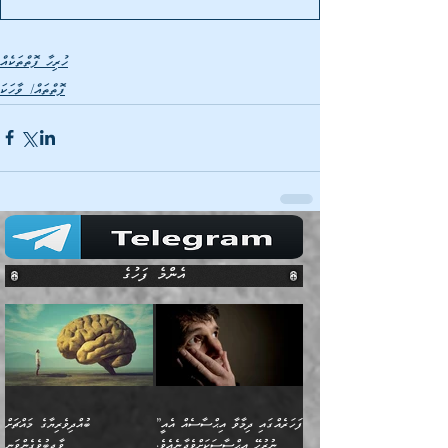
ހުރިހާ ފޮތްތަކެއް
ފޮތްތައް/ ވާހަކަ
އެންމެ ފަހުގެ
”ފަހަރެއްގައި ދިމާވާ އިޙްސާސެއް އެއީ
ބުއްދިވެރިޔާގެ މައްޗަށް
ނުރުހޭ އިޙްސާސަކަށްވެދާނެއެވެ.
ވާޖިބުވެގެންވަނީ