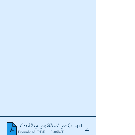
.pdf
_⁨ސުވަރުގޭގައި_ހިނދުކޮޅަކަށް_ހިނގާލަން_ގޮސްލަމާހެއްޔެވެ!⁩
Download PDF • 2.08MB