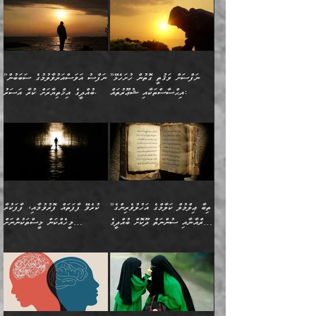
ވިސްނުން ޙައްޤުނުވާ
(597ހ) ވިދާޅުވިއެވެ:
ކިޔަމުންދިޔައެވެ: «الْحَمْدُ
ޞައްޙަކޮށްވާ ޠަބީޢަތެއް
ނެތްނަމަ ދެން
ނެތަސް ކަންބޮޑުވެ
ކަންކަމުގައި މާބޮޑަށް
”ދެއްކުންތެރިކަމާއި
لِله، أسْتَغْفِرُ الله»
ބަދަލުކޮށްލާ ގޮތަށް އައި
ކޮންކަމެއްތޯއެވެ؟“
ހިތާމަކުރުމެއް ނެތެވެ. އެހެނީ
ވިސްނުމަކީ ބައްޔެކެވެ.
އާފާތްތަކަށް ބިރުން
އެވެ. އެއަށްވުރެ އިތުރަށް
ލޯބިވާކަހަލަ އިޙްސާސެކެވެ.
ވިދާޅުވިއެވެ: ”ދިގުކޮށް
ބުއްދިވެރިޔާއަށް ތަނ
ފަހަރެއްގައި މިހެންވަނީ
ހެޔޮކަންތައް ކުރުން
އެއްޗެއް ނުކިޔައެވެ. ދެން
ދެން އެ ޠަބީޢަތުން ބުއްދިއަށް
މުހިއްމު ކަންކަމާއި އަދި
ދޫކޮށްލުމުގެ ބާބު
އޭނާ ވަކިތަނަކަށް ދިޔައެވެ.
އަސަރުކުރީއެވެ. ޝަރީޢަތުގައި
”ނަފްސަށް ވަޤުތީ ގޮތުން ހުށަހެޅޭ
”ނަފްސު އަވަސްއަރުވާލުމުގެ ސަބަބުން
މުހިއްމު ނޫންކަންކަމާމެދުވެސް
ބަޔާންކުރުން: ދަންނާށެވެ!
ދެން އޭނާގެ ބުރަކަށީގައި ހުރި
ލޯބިވެވޭކަހަލަ އިޙްސާސްތައް
އިޙްސާސްތަކާއި ޝުޢޫރުތައް:
ބުއްދީގެ އިޚްތިޔާރަށް ކުރާ އަސަރު.
މާބޮޑަށް ސަމާލުވެގެން
މީސްތަކުންގެ ތެރޭގައި،
ސާމާނުތައް ބަހައްޓަންދެން
ގެނައުން މަނައެއް ނުކުރެއެވެ.
ނަފްސަށް ބައިވަރު ވަޤުތީ
ބައެއް ނަފްސުތަކުގެ
ހުށިޔާރުވެގެން އުޅޭ ބައެއް
ދެއްކުންތެރިއަކަށް ވެދާނޭކަމަށް
އަހަރެން ހުރީމެވެ. ދެން
މިސާލަކަށް ބެލުމުގެ
ޞިފަތަކާއި އިޙްސާސްތައް
ޠަބީޢަތުގައި
ނަފްސުތަކުގެ ސަބަބުން
ބިރުން ހެޔޮ ޢަމަލުކުރުން
ބުނެފީމެވެ: "މި ނޫން އެއްޗެއް
ލައްޒަތެވެ. އެކަމަކު
ލިބިގެންވެއެވެ. އެއީ
އަވަސްއަރުވާލުންވެއެވެ. ދެން
ބުއްދިއަށް ކުރާ
ދޫކޮށްލާ މީހުންވެއެވެ. އެއީ
ކިޔަން ތިބާއަށް ރަނގަޅަށް ނ
ޝަރީޢަތުން އެއ
ނަފްސުގައި ހިފެހެއްޓިގެންވާ
ކުޑަ ވަޤުތުކޮޅެއްގެ ތެރޭގައި
އަސަރުންކަމުގައި ވެދާނެއެވެ.
ގޯހެކެވެ. އަދި ޝައިޠާނާއަށް
ލާޒިމް ޠަބީޢަތުގެ ތެރޭގައިވާ
ބުއްދި ލައްވާ ނުރައްކާތެރި
އެފަދަ ކަންކަމާމެދު ވިސްނާ
ވެވޭ އެއްބަސްވުމެކެވެ.
ކަންކަމެއް ނޫނެވެ. ނަމަވެސް
ޤަރާރުތައް ނިންމާ،
ފިކުރުކުރުން މާބޮޑަށް
އެކަމަކު އޭގައި އަހަރުމެން
”ތިބާ ޢިލްމުލް ކަލާމްގެ އަހުލުވެރިންގެ
ކުރެވޭ ފާފަތައް ފޮރުވުމާއި، ފާފަކުރާ
އެއީ ހުށަހެޅި ލައިގަންނަ
އިޚްތިޔާރުކުރަން އެނަފްސު
ދިގުލައިފިނަމަ, ފުރިހަމަ ކުރުން
ތަފްޞީލުކޮށް ބުނަމެވެ.
(ޤުރްއާނާއި ސުންނަތް ދޫކޮށް ބުއްދީގެ
މީހެއްކަން މީސްތަކުންނަށް
ކަންކަމެވެ. މިސާލަކަށް:
ބޭނުންވެއެވެ. ދެން ނަފްސަށް
ޙައްޤުވާ ކަންކަން
ހެޔޮކަންތައް ބެހިގެންދަނީ:
ޙުއްޖަތްތަކާއި ވިސްނުންތައް
އެނގިގެންވުމަށް ނުރުހުންވުމާއި،
އަބޫ ޢުމަރު އަޙްމަދު ބްނު
🌴 އިބްނުލް ޖައުޒީ
ހިތާމަޔާއި އުފަލާއި،
އޭގެ އަވަސްއަރުވާލުމާއި،
ބޭނުންކޮށްގެން ދީނުގެ ކަންކަމުގައި
މީސްތަކުން އޭނާ ނުބައިކޮށްފައި
ފުރިހަމަކުރުން މަނާކުރާ
🔹ސީދާ އެކަމުގައި
މުޙައްމަދު އަލްމާލިކީ
(597ހ) ވިދާޅުވިއެވެ:
ކަންބޮޑުވުމާއި
އަނެއްކޮޅުން ބުއްދި
ވާހަކަދައްކާ މީހުންގެ) މަޖްލިސްތަކަށް
އެއްޗެހިކިޔުމަށް ނުރުހުންވުން
ކަމެއްކަމުގައި:
(ދުނިޔަވީ) ލައްޒަތެއް ނެތް
(429ހ)، ބަޣުދާދުން
”ކުރެވޭ ފާފަތައް ފޮރުވުމާއި،
ޙާޒިރުވިންހެއްޔެވެ؟“
ހުއްދަވެގެންވާކަން ބަޔާންކުރުން:
ހިތްފަސޭހަވުމާއި،
މަޝްޣޫލުކޮށްލާފަދަ އެހެރަ
ރައްކާތެރިކަމުގެ ފިޔަވަޅުތައް
ކަންކަމެވެ. މިސާލަކަށް
ޤައިރަވާނުގެ ރަށަށް އައިހިނދު
ފާފަކުރާ މީހެއްކަން
ބިރުވެރިކަމާއި އަމާންކަމުގެ
އިޙްސާސްތަކާއި ޝުޢޫރުތައް
އެޅުމާއި، ދިމާވެދާނޭ ގޮތ
ނަމާދާއި، ރޯދައާއި، ޙައްޖާއި،
އަބޫ މުޙައްމަދު އިބްނު އަބީ
މީސްތަކުންނަށް