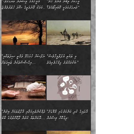
ފާފަވެރިޔާގެ ކުރިމަތިލުން
ފަރުވާކުޑަކޮށް، ޢާއިލާއެއް
”މީހަކަށް ލިބޭނެ އެންމެ ހެޔޮ
”އެމީހެއްގެ ވިސްނުން ރަނގަޅުވެ،
ރައްދުކުރައްވައިފިނަމަ ފަހެ
މީހަކު ބުރު ސޫރަ ރީތި
ކިތަންމެ ކުޑަކަމެއްވިޔަސް
ބިނާކޮށް ކައިވެންޏެއް
ރަނގަޅުކަމަކީ ކޮބައިތޯއެވެ؟“
އެކަމަކު މޫނުމަތީގެ ސޫރަ ހުތުރުވެއްޖެ
އެކަލާނގެ ރުއްސަވާނޭ
ފުރިހަމަ، މުދާތައް
މީހާ,
އޭގެ މުޞީބާތް ބޮޑުވެގެންވާ
ޤާއިމުކުރުން ދޫކޮށްފައި
🪨 އިބްނުލް މުބާރަކު
☘️ އިބްނު ޙިއްބާނު
ޙަމްދުގެ ބަސްތަކަކުން
ތަނަވަސްވެ، އެކަމަކު އެއާއެކު
ގޮތަށެވެ. އަދި ބުއްދިވެރިކަމުގެ
ކިޔެވުމާއި އެހެން
(181ހ) އަށް ދެންނެވުނެވެ:
(354ހ) ވިދާޅުވިއެވެ:
އަހަރެން އެކަލާނގެއަށް
ޢަޤީދާއާއި ފިކުރު ފުރެދިގެންވާ
ތެރޭގައި: އެއްވެސް ކަ
މަޤްޞަދުތަކުގައި އެކުދިން
”މީހަކަށް ލިބޭނެ އެންމެ ހެޔޮ
”އެމީހެއްގެ ވިސްނުން
ޙަމްދުކުރާހުށީމެވެ.“ ދެން މާ
މީހަކަށް ވެދާނެއެވެ. ދެން
މަޝްޣޫލުކުރުވުމާމެދު ތިބާ
ރަނގަޅުކަމަކީ ކޮބައިތޯއެވެ؟“
ރަނގަޅުވެ، އެކަމަކު
ގިނައިރެއް ނުވެ އޭގެ
މިފަދަ މީހަކުގެ ރީތިކަމާއި
ނަމަނަމަ ސަމާލުވެ
ވިދާޅުވިއެވެ: ”އޭނާގެ
މޫނުމަތީގެ ސޫރަ ހުތުރުވެއްޖެ
އަސްދާނުގޮނޑިއާއި ލަގަނާއި
އޭނާގެ މޮޅެތި ތަކެއްޗަށްޓަކައި
ކިބައިގައިވާ ފުރާ ފުރިހަމަ
މީހާ, ފަހެ އޭނާގެ ނަފްސުގެ
އެކީގައި އޭތި ގެނެވުނެވެ.
ބެލުމަކީ: އޭނާގެ ޢަޤީދާއާއި
"މި ތަކެތި އުފުލާމީހާވެސް
”ނަފްސަށް ހުށަހެޅޭ ވަޤުތީ ޞިފަތަކާއި
ބުއްދިއެވެ.“ ދެންނެވުނެވެ:
(ބުއްދިއާއި ވިސްނުމުގެ)
ދެން އެކަލޭގެފާނު އެއަށް
ޤަބޫލުކުރާ ގޮތްތަކާއި
ބަކުރަށްވުރެ ފިޤުހުވެރިއެވެ."
އިޙްސާސްތަކުން ޠަބީޢަތަށް
”އެގޮތަށް ލިބިގެންނުވިނަމަ
ހެޔޮކަމުން އޭނާގެ މޫނުގެ
ސަވާރުވިއެވެ. އަދި އޭގެ
ފިކުރުވެސް ނަފްސަށް
އަސަރުކުރުން:
🔅 ބަކްރު ބްނު ޢަބްދި ﷲ
ނަފްސަށް ހުށަހެޅިގެން އަންނަ
ދެން ކޮން އެއްޗެއްތޯއެވެ؟“
ހުތުރުކަން ހަނދާން
މައްޗަށް ސީދާވިހިނދު، ހެދުން
ރަނގަޅުކޮށް ޖަރީކޮށްދޭ
އަލްމުޒަނީ (108ހ)
އެކި ވައްތަރުގެ
ވިދާޅުވިއެވެ: ”ރިވެތި ރަނގަޅު
ނައްތާލައެވެ. އަނެއްކޮޅުން
ބޮނޑިކޮށްލައްވާފައި، އުޑާއި
ކަމެކެވެ. އެއީ (ޙަޤީޤަތުގައި)
ކިޔާދެއްވިއެވެ: ”އަހަރެން
އިޙްސާސްތަކުގެ ބާރުމިން ހުރި
އަދަބެކެވެ.“ ދެންނެވުނެވެ:
އެމީހަކުގެ މޫނުމަތި ރީތިވެ،
ދިމާލަށް އިސްތަށިފުޅު
އެ ދެކަންތަކުގެ ދ
އެއްފަހަރަކު ގެއިން
މިންވަރަކުން އިންސާނާގެ
”އެކަން ނެތްނަމަ ދެން
އެކަމަކު ވިސްނުން ކޮށި
ނިކުމެގެންދަނިކޮށް އެއްޗެހި
ޠަބީޢަތަށް އަސަރުކުރެއެވެ...
ކޮންކަމެއްތޯއެވެ؟“
ވެއްޖެނަމަ, އޭނާގެ ނަފްސުގެ
އުފުލުމުގެ މަސައްކަތްކުރާ
ދެން އެއަށްފަހު އެ ޠަބީޢަތުން
ވިދާޅުވިއެވެ: ”އޭނާ
އުނިކަމާހުރެ މޫނުމަތީގެ ހުރި
”އާދައިގެ ކުދި ކަންކަމުގައި މާބޮޑަށް
”ދެއްކުންތެރިކަމާއި އާފާތްތަކަށް ބިރުން
މީހަކާ ދިމާވިއެވެ. އޭނާގެ
ބުއްދިއަށް އަސަރުކުރެއެވެ...
މަޝްވަރާއަށް އަހާނޭ ރަނގަޅު
ރީތިކަން ދާހުއްޓެވެ.
ދިގުކޮށް ވިސްނުން:
ހެޔޮކަންތައް ކުރުން ދޫކޮށްލުމުގެ ބާބު
ސާމާނު އޭރު
މިއަސަރުކުރުމުގެ އަޞްލުގެ
ޞާލިޙު އަޚެކެވެ.“
އެހެންކަމުން ވިސްނުންތެރި
ބަޔާންކުރުން:
އެކަމެއްގައި އެހާ ދިގުކޮށް
🌴 އިބްނުލް ޖައުޒީ
އުފުލަމުންދިޔައެވެ. އޭރު އޭނާ
ފެށުން އައި ގޮތަކީ:
ދެންނެވުނެވެ: ”އެގޮތަށް
މީހާގެ އަތުގައި އެއްޗެއް