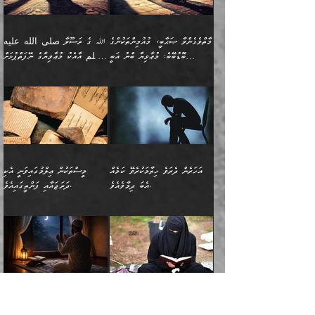
ނޭނގޭހެއްޔެވެ!؟ ފަހެ ދީނުގެ
ނަފްސަކީ މަތިވެ
ދަރިފުޅު
ހިއްސާއެއް ތިބާއަށްވެއެވެ.
طَیِّبَةࣰ كَشَجَرَةࣲ
ތަނބު އަރިއަޅައިފިނަމަ
ބޮޑުވެގަންނަން ބޭނުންވާ
އަދި ފިތުނަވެރިވާ ކޮންމެ
طَیِّبَةٍ أَصۡلُهَا ثَابِتࣱ
އަންހެނުން މެދުވެރިކޮށް އެ
ނަފްސެއްނަމަ؛
މާތްވެގެންވާ ޞަޙާބީ، މުއުމިންތަކުންގެ
ﷲ ގެ ރަސޫލާ صلى الله عليه
ޒުވާނެއް، އަދި އެއަންހެނާއާ
وَفَرۡعُهَا فِی
ޘާބިތެއް ނުކުރެވޭނެއެވެ! އަދި
މީސްތަކުންގެ މަދަޙަ ތަޢުރީފު
ބޮޑުބޭބެ: މުޢާވިޔާ ބްނު އަބީ
وسلم އާއެކު މުޢާވިޔާގެ ނޭފަތްޕުޅަށް
ދިމާލަށް ބެލުން އަމާޒުކުރާ
ٱلسَّمَاۤءِ ) (إبراهيم
އޭގައި ބާގަނޑެއް ހެދިއްޖެނަމަ
ބަލައިގަތުން މަދުކުރަން
ސުފްޔާނު (60ހ):
ވަތް ހިރަފުސް ވެލިކޮޅެއްވެސް ޢުމަރު
ﷲ ގެ ރަސޫލާ صلى الله
💧އިބްނުލް މުބާރަކު
ކޮންމެ ޒުވާނެއްގެ ފާފަ، އެ
: ٢٤) "اللّه ހެޔޮ ރަނގަޅު
ބްނު ޢަބްދުލް ޢަޒީޒަށްވުރެ ހެޔޮވެ
އަންހެނުންނަކަށް އެ ފޫބައްދާ
ޖެހެއެވެ. އެއީ އެ ޠަބީޢަތާއެކު
عليه وسلم ގެ
(181ހ) އާ
ހިއްސާގައި ހިމެނެއެވެ. އެހެނީ
ކަލިމައެއްގެ މިސާލު، ހެޔޮ
މާތްވެގެންވެއެވެ!“
އިޞްލާޙެއް ނުކުރެވޭނެއެވެ!
މަދަޙަޘަނާ ލިބުމުން؛
ޞަޙާބީންނާމެދު
އެސުވާލުކުރެވުމުން
އެއީ ތިބާގެ އަންހެން
ރަނގަޅު ގަހެއް ފަދައިން
އަންހެނުންގެ ޖިހާދަ
ހެއްލުންތެރިކަމާއި، ބޮޑާކަމާއި،
އަހުލުއްސުންނާގެ ޢަޤީދާއާ
ވިދާޅުވިއެވެ: ”ﷲ ގެ ރަސޫލާ
ދަރިފުޅެވެ. އަދި އެދަރިފުޅު
ޖައްސަވަނީ ކޮންފަދައަކުންކަން
ނަފްސުގެ ޢައިބުތައް ހަނދާނ
ޚިލާފުވުމުގެ ކޮޅުމަތި، އަދި
صلى الله عليه وسلم
ނިވާކޮށް ފަރުދާކުރަން
ތިބާއަށް ނުފެނޭހެއްޔެވެ؟
އެތެރޭގައި ފޮރުވައިގެން އޮތް
އާއެކު މުޢާވިޔާގެ ނޭފަތްޕުޅަށް
ތިބާއަށްވަނީ
އެގަހުގެ މައިގަނޑާއި ބުޑު
އަހަރެން ދެރަވެ ހިތާމަކުރެވޭ ކަމެއް
މީސްތަކުން ޢިލްމުގައިވަނީ އެކި
ނުބައި ފާސިދު ޢަޤީދާ ފާޅުވަނީ
ވަތް ހިރަފުސް ވެލިކޮޅެއްވެސް
އަމުރުވެވިގެންނެވެ. ތިބާ
ރަނގަޅަށް ބިމުގައި ހަރުލާ
އެބަ ދިމާވެއެވެ.
ދަރަޖައާއި ފަންތީގައިއެވެ.
މާތްވެގެންވާ ޞަޙާބީ މުޢާވިޔާ
ޢުމަރު ބްނު ޢަބްދުލް
އެހެން ކަންތައް ނުކޮށްފިނަމަ
ސާބިތުވެފައިވެއެވެ. އަދި
🍁 ޢަބްދުއް ރަޙްމާނު ބްނު
🌾އިމާމް އައްޝާފިޢީ
ބްނު އަބީ ސުފްޔާނަށް
ޢަޒީޒަށްވުރެ ހެޔޮވެ
ތިބާ ފާފަވެރިވާނެއެވެ. އަދި
އެގަހުގެ ގޮފިތައް މައްޗަށް
ޒައިދު ބްނު އަސްލަމް
(204ހ) ވިދާޅުވިއެވެ:
ޤަދަރުކުޑަކޮށް،
މާތްވެގެންވެއެވެ!“ 📖
ތިބާގެ ސަބަބުން މެދުވެރިވި
އަރައިގެންގޮސް
(182ހ) ކިޔާދެއްވިއެވެ:
”މީސްތަކުން ޢިލްމުގައިވަނީ
ކުޑައިމީސްކޮށް، ވަށްބަސްބުނާ
އައްޝަރީޢާ ލިލްއާޖުއްރީ 📖
ފާފަތައް އޭގެ މިންވަރަކުން
އުޑަށްގޮސްފައެވެ." ރަސޫލާ
”އަހަރެން އެއްދުވަހަކު އަބޫ
އެކި ދަރަޖައާއި
ހިސާބުންނެވެ. 💥ވަކީޢު
🌾މުޢާވިޔާ ބްނު އަބީ
ތިބާގެ
صلى الله عليه وسلم
ޙާޒިމު (133ހ)އަށް
ފަންތީގައިއެވެ. ޢިލްމުގައި
ބްނުލް ޖައްރާޙު (197ހ)
ސުފްޔާނު ވައްޓާލާފައި
ޙަދީޘްކުރެއްވި
ދެންނެވީމެވެ: "އަހަރެން
އެމީހުންގެ ދަރަޖަވަނީ: އެ
ވިދާޅުވިކަމަށް ރިވާކުރެވެއެވެ:
ޢަދުލުވެރި އިމާމުންނަކީ
”ޤުރްއާނުގެ އަލީގައި، އަންހެނާ ބޭރަށް
”ނަފްސު ވަކިކަމަކާ އުޅެގަންނަހިނދު
ދެރަވެ ހިތާމަކުރެވޭ ކަމެއް
ޢިލްމުން އެމީހުން ދަނެފައިހުރި