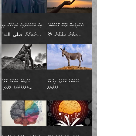
އެކުގައިވާ މީހަކީ: އެމީހަކު
އުޅެ އަދި އެކަމުގައި
އިޙްސާސެއް އޭނާއަށް
ޙިފްޡުކޮށް
ލިބޭނެ ހެޔޮ ޞިފަތަކުން
މުރާލިވުން ޞައްޙަ ކަންކަމާއި
ވާހަކަދެއްކުމުގެ ކުރިން
ދެމިހުރުމެވެ. އެހެނީ ދުނިޔޭގެ
އާދެއެވެ. އަދި އެއާއެކު
އެންމެ ފުރަތަމަކަމަކީ
ޞައްޙަ ނުވާ ކަންކަން
އެމީހަކުގެ ފުށުން އެ ނިކުންނަ
ސަބަބުތަކުން އެއްވެސް
އެއަންހެނ
ބުއްދިވެރިކަމެވެ. އަދި އެއީ
ބަޔާންކުރުން: މީހަކު
އެއްޗެއް ފެންނަ މީހާއެވެ.
ސަބަބަކަށް ސާފުކޮށް
”ބުއްދިވެރިޔާ ދައްކާ ވާހަކަތައް،
ތިން އަންހެންދަރިން އެމީހަކަށް ލިބި:
ﷲ ތަޢާލާ އެކަލާނގެ
ރޭއަޅުކަންކުރާ ބަޔަކާއެކުގައި
ދެންފަހެ އެމީހަކުގެ ބުއްދި
ރަނގަޅަށް ވާޞިލުވެވޭހުށީ
🌴 އިބްނު ޙިއްބާނު
”ނަބިއްޔާ صلى الله
އަޅުތަކުންނަށް ދެއްވި އެންމެ
ރޭގަނޑު ހޭދަކޮށްފާނެއެވެ.
ބޭރު ފެންޑާގައި އޮންނަ
އެކަމުގައި ޢިލްމު ސާފުކޮށް
(354ހ) ވިދާޅުވިއެވެ:
عليه وسلم
ހެޔޮ ރަނގަޅު ކަންތަކުންވާ
ދެން އެމީހުން ރޭގަނޑުގެ ގިނަ
މީހަކީ: ވާހަކަތަކެއް ދައްކާފައި
ޚާލިޞްވެގެންނެވެ. އަދި
”ބުއްދިވެރިޔާ ދައްކާ
ޙަދީޘްކުރެއްވިކަމަށް
ކަމެކެވެ. އެހެންކަމުން އެއާ
ވަޤުތު ނަމާދުކޮށްފާނެއެވެ.
ދެން އޭގެ ފަހުން އެނިކުތް
ބުއްދިވެރިޔަކު ވެއްޖެއްޔާ
ވާހަކަތައް، ޞައްޙަކޮށް
ރިވާކުރެވެއެވެ: "ތިން
އިދިކޮޅު ޞިފައެއް
އަނެއްކޮޅުން މީނާގެ ޢާދައަކީ
އެއްޗެ
ނިންމާނޭކަމަކީ: އެމީހަކު
ސަލާމަތުންވާ ހަށިގަނޑެއް
އަންހެންދަރިން އެމީހަކަށް ލިބި:
ޤާއިމުކޮށްގެން ހުރި މީހަކާ
ސާޢަތެއްވަރު އިރުކޮޅެއް
ކުރާކަމަކާ
ސީދާވާހެން ސީދާވާނެއެވެ.
1-ދެން އެކުދިން
އެކުގައި އިށީންދެ އުޅެގެން
ރޭއަޅުކަންކުރުމެވެ. ދެން މީނާ
އަނެއްކޮޅުން ޖާހިލުމީހާ ދައްކާ
އަދަބުވެރިކުރުވާ 2-އަދި
ﷲ ދެއްވި ނިޢުމަތް
(އެމީހުންނާ އެކުގައި
އަހަރެންގެ ބައްޕަގެ ޙިމާރެއް
”ނަފްސުގެ ކަންކަން ރާވާ
ވާހަކަތައް، ބަލިވެފައިވާ
އެކުދިން ކައިވެނިކުރުވާ 3-
ގަޑުބަޑުކޮށް
ރޭކުރާއިރު) އެމީހުންނާ
ގެއްލުނެވެ.
ބެލެހެއްޓުމުގެ ތެރޭގައި:
ހަށިގަނޑެއް އެގޮތްމިގޮތްވާހެން
އަދި އެކުދިންނަށް ހެޔޮކޮށް
ހުތުރުނުކުރާހުއްޓެވެ...
އެއްގޮތްވެއެވެ. ނުވަތަ އެމީހުން
މަގުފުރެދިފައިވާ ބަޔަކުގެ ކިބައިގައިވާ
🌱 ޖަޢުފަރު ބްނު މުޙައްމަދު
އެމީހުންގެ މަގުފުރެދުމާއި
ފުށޫއަރާ އިދިކީލަވާނެއެވެ. އަދި
ހިތައިފިނަމަ ފަހެ އެމީހަކަށްވަނީ
މޮޅެތި ރިވެތި ކަންކަމަށް ބަލާ
ބުއްދިއާއި ވިސްނުންތެރިކަން
ރޯދަ ހިފާއިރު މީނާވެސް
(148ހ) ކިޔާދެއްވިއެވެ:
އެމޮޅެތި ކަންކަމާ ގުޅުމެއް
ވިސްނުން ދިގު ނުކުރުންވެއެވެ.
ބުއްދިވެރިޔާގެ ބަސްތައް އެއީ
ސުވަރުގެއެވެ." 📖 ސުނަނު
އިތުރުކޮށްދޭނެ ކަމަކީ: އޭނާފަދަ
އެމީހުންނާއެކު ރޯދަހިފައެވެ.
”އަހަރެންގެ ބައްޕަގެ ޙިމާރެއް
ނުވެއެވެ. އެހެނީ ނަފްސަކީ
ކިތަންމެ މަދު
އަބީ ދާވޫދު 📖 ފަހެ ތިބާގެ
(އެހެން ބުއްދިވެރިންނާ)
އެމީހުން
ގެއްލުނެވެ. ދެން ބައްޕަ
ވަޒަންހަމަވާ އެއްޗެއް ނޫނެވެ.
ބަސްތަކެއްވިޔަސް އޭގެ ޤަދަރު
އަންހެން ދަރިން
ގާތްވުމާއި، އެއާ އިދިކޮޅު އިދ
ވިދާޅުވިއެވެ: ”ﷲ ތަޢާލާ
ނަފްސު ކަންކަން
ބޮޑުވެގެންވެއެވެ. އެއީ
ކައިވެނިކުރުވުމުގައި
އަހަރެންނަށް އޭތި އަނބުރާ
މަސްހުނިކޮށްލައެވެ. އެގޮތުން