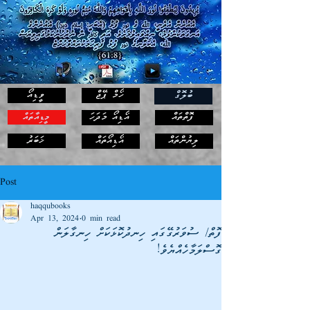
ހޯމް ޕޭޖް
ވީޑިއޯ
ބުލޮގް
ފޮތްތައް
އޯޑިއޯ މަދަހަ
މީޑިއާތައް
ޚަބަރު
ލިޔުންތައް
އޯޑިއޯތައް
Post
haqqubooks
Apr 13, 2024
0 min read
ފޮތް/ ސުވަރުގޭގައި ހިނދުކޮޅަކަށް ހިނގާލަން
ގޮސްލަމާހެއްޔެވެ!