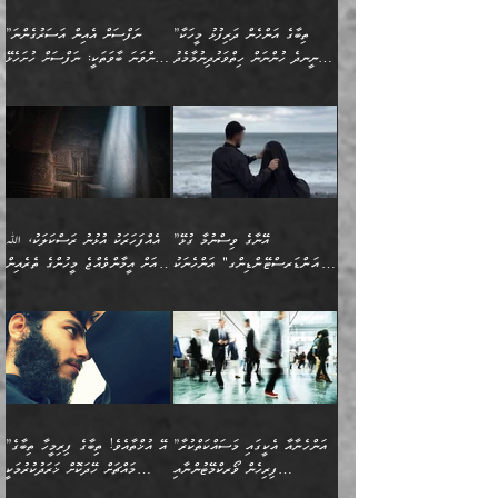
އިޙްސާސާއި، މޮޅިވެރިކަމާއި
ޖަމަޢަވެއްޖެނަމަ, އެހިނދުން
ހަ
ޒައިދު އަލްޤައިރަވާނީ
އެނގިގެންވުމަށް
ހިތްހަމަޖެހުމާއި އެނޫންވެސް
ނުބައި ރައުޔު، އަދި ފަހުން
”ތިބާގެ އަންހެން ދަރިފުޅު މީހަކާ
”ނަފްސަށް އެއިން އަސަރުގެންނަ
(386ހ) އެކަލޭގެފާނާ
ނުރުހުންވުމާއި، މީސްތަކުން
ގިނަ ކަންކަމެވެ. މި
ހިތާމަކުރާނޭ ކަންކަން ބުއްދިން
ނީނދެ ހުންނަން ހިތްވަރުދިނުމާމެދު
ތިންވަނަ ބާވަތަކީ: ނަފްސަށް ހުށަހެޅޭ
ވާހަކަދައްކަވަމުން
އޭނާ ނުބައިކޮށްފައި
ޞިފަތަކުން ކަމެއް ނަފްސުގައި
އިޚްތިޔާރުކުރެއެވެ. އަދި
ތިބާ ހުށިޔާރުވެ ޚަބަރުދާރުވާށެވެ!
ކަންކަމެވެ. (ޝުޢޫރުތަކާއި
އެގޮތަށް ތިމަންނާ ހިތްވަރުދެނީ
އެގޮތުން ނަފްސުގެ
އެއްސެވިއެވެ: ”ތިބާ ޢިލްމުލް
އެއްޗެހިކިޔުމަށް ނުރުހުންވުން
އިޙްސާސްތަކެވެ.)
އަބަދުމެ ހަރުލައިގެން
ފަހަރެއްގައި އެފަދަ ބުއްދިއެއް
ކިހިނެއްހެއްޔެވެ؟ އެކަމަށް
ޠަބީޢަތުގައި ލޯބިވުމާއި
ކަލާމްގެ އަހުލުވެރިންގެ
ހުއްދަވެގެންވާކަން
ދާއިމަކަށް ނުހުރެއެވެ. އެކަމަކު
ބަލިކަށިވެ ގަމާރުވެ
ހިތްވަރުދޭން ބޭނުންކުރާ
ނުރުހުންވުމާއި، އުފާވުމާއި
(ޤުރްއާނާއި ސުންނަތް ދޫކޮށް
ބަޔާންކުރުން: ކުރެވޭ ނުބައި
އެކަންކަން ލައިގަނެފައި
ކޮސްވެގެންވާ ކަމަށް ތުހުމަތުވެ
ފެތުރިގެންވާ ފަސް ގޮތެއް
ދެރަވުންވެއެވެ. މިއީ
ބުއްދީގެ ޙުއްޖަތްތަކާއި
ކަންތައް ފޮރުވާ
އަނެއްކާ ފިލ
އަހަރެން ތިބާއަށް ކިޔާދޭނަމެވެ.
ނަފްސުތަކުގައިވާ ޠަބީޢީ
ވިސްނުންތައް ބޭނުންކޮށްގެން
ވަންހަނާކުރުމަކީ
ތިބާގެ އަންހެން ދަރިފުޅަށް
ޞިފަތަކެކެވެ. ނަމަވެސް
ދީނުގެ ކަންކަމުގައި
ދެއްކުންތެރިކަމެއްކަމުގައި
”އޭނާގެ ވިސްނުމާ ގުޅޭ
އެއްފަހަރަކު އުޅުނު ރަސްކަލަކު، ﷲ
އަދި އެކުއްޖާގެ
އެކަންކަން އިންސާނާއަށް
ވާހަކަދައްކާ މީހުންގެ)
ހީކުރާ މީހަކު ހީކޮށްފާނެއެވެ.
"އަންޑަރސްޓޭންޑިންގ" އަންހެނަކު
އަށް އީމާންވެއްޖެ މީހުންގެ ތެރެއިން
މުސްތަޤްބަލަށް އެކަމުގެ
ޖެހޭހިނދު އެއީ ވަޤުތީ ގޮތުން
މަޖްލިސްތަކަށް
އެކަންވަނީ އެހެންނެއް ނޫނެވެ.
ހޯދަން ވަރުބަލިވެގެން އުޅެއެވެ.
މީހަކު އަތުޖެހިއްޖެނަމަ އެމީހަކު
އޭ އަޚާއެވެ! ތިބާއާ އެއްފަދަ
🌴 ހިޝާމު ބްނު އިސްމާޢީލު
ނުރައްކާ ނޭނގިހުރެވެސް ތިބާ
ހުށަހެޅޭ ޞިފަތަކަކަށްވެއެވެ.
ޞަލީބަށް އެރުވުމަށް އަމުރުކުރަމުން
ޙާޒިރުވިންހެއްޔެވެ؟“ އަބޫ
މަނާވެގެންވާކަމަކީ
ފިރިހެނަކާ މެނުވީ ތިބާގެ
(217ހ) ކިޔާދެއްވިއެވެ:
އެކަމަށް ވެއްޓިފައި
ދެން އޭގެ ޠަބީޢީ
ދިޔައެވެ.
ޢުމަރު ވިދާޅުވިއެވެ:
އިންސާނާއަކީ ވަރަޢަވެރި
ވިސްނުމާ އެއްގޮތްވެ
”އެއްފަހަރަކު އުޅުނު
ވެދާނެއެވެ: 1- އާމްދަނީ
މިންގަނޑަށްވުރެ އެޞިފަތައް
”އާނއެކެވެ. އަހަރެން
މީހެއްކަމުގައި މީހުންނަށް
އަންޑަރސްޓޭންޑު
ރަސްކަލަކު، ﷲ އަށް
ހޯދަން މަސައްކަތްކުރުމާއި
ބޭރުވެއްޖެނަމަ, އެހިސާބުން
ދެފަހަރަކު ޙާޒިރުވީމެވެ. ދެން
ދައްކަންވެގެން، އަދި އޭނާއަކީ
ނުވެވޭނެއެވެ. ދެންފަހެ
އީމާންވެއްޖެ މީހުންގެ ތެރެއިން
ވަޒީފާ އަދާކުރުމުގެ ދަރަޖަ
ބުއްދިއަށް އަސަރުކުރެއެވެ.
އެއަށ
ﷲ ދެކެ ބިރުގަންނަ
އަންހެނާއަށް ބަލާއިރު ތިޔަ
މީހަކު އަތުޖެހިއްޖެނަމަ
ބޮޑުކޮށް މަތިކުރުމެވެ.
ޠަބީޢީ އާދައިގެ މިން ތެރޭގައި
”އަންހެނާއާ އެކީގައި މަސައްކަތްކުރާ
”އޭ އުޚްތާއެވެ! ތިބާގެ ފިރިމީހާ ތިބާގެ
ދެމީހުންގެ ގުޅުމަކީ އެކަކު
އެމީހަކު ޞަލީބަށް އެރުވުމަށް
ޚާއްޞަކޮށް ޑޮކްޓަރީކަމާއި
އެޞިފަތައް ހުރިނަމަ,
ފިރިހެން ވޯރކްމޭޓުންނާއި
މައްޗަށް ހޭދަކޮށް ޚަރަދުކުރުމަކީ
އަނެކަކުގެ ވިސްނުން ފަހުމްވެ
އަމުރުކުރަމުން ދިޔައެވެ. ދެން
އިންޖިނޭރުކަންފަދަ
އެޞިފަތަކަށް އަސަރުކުރުވާ،
ކްލާސްމޭޓުންނަކީ މަރެވެ.
ޢައިބެއް ނޫނެވެ.