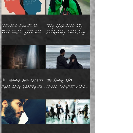
(429ހ)، ބަޣުދާދުން
”ކުރެވޭ ފާފަތައް ފޮރުވުމާއި،
ޙާޒިރުވިންހެއްޔެވެ؟“
ހުއްދަވެގެންވާކަން ބަޔާންކުރުން:
ހިތްފަސޭހަވުމާއި،
މަޝްޣޫލުކޮށްލާފަދަ އެހެރަ
ރައްކާތެރިކަމުގެ ފިޔަވަޅުތައް
ކަންކަމެވެ. މިސާލަކަށް
ޤައިރަވާނުގެ ރަށަށް އައިހިނދު
ފާފަކުރާ މީހެއްކަން
ބިރުވެރިކަމާއި އަމާންކަމުގެ
އިޙްސާސްތަކާއި ޝުޢޫރުތައް
އެޅުމާއި، ދިމާވެދާނޭ ގޮތ
ނަމާދާއި، ރޯދައާއި، ޙައްޖާއި،
އަބޫ މުޙައްމަދު އިބްނު އަބީ
މީސްތަކުންނަށް
އިޙްސާސާއި، މޮޅިވެރިކަމާއި
ޖަމަޢަވެއްޖެނަމަ, އެހިނދުން
ހަ
ޒައިދު އަލްޤައިރަވާނީ
އެނގިގެންވުމަށް
ހިތްހަމަޖެހުމާއި އެނޫންވެސް
ނުބައި ރައުޔު، އަދި ފަހުން
”ތިބާގެ އަންހެން ދަރިފުޅު މީހަކާ
”ނަފްސަށް އެއިން އަސަރުގެންނަ
(386ހ) އެކަލޭގެފާނާ
ނުރުހުންވުމާއި، މީސްތަކުން
ގިނަ ކަންކަމެވެ. މި
ހިތާމަކުރާނޭ ކަންކަން ބުއްދިން
ނީނދެ ހުންނަން ހިތްވަރުދިނުމާމެދު
ތިންވަނަ ބާވަތަކީ: ނަފްސަށް ހުށަހެޅޭ
ވާހަކަދައްކަވަމުން
އޭނާ ނުބައިކޮށްފައި
ޞިފަތަކުން ކަމެއް ނަފްސުގައި
އިޚްތިޔާރުކުރެއެވެ. އަދި
ތިބާ ހުށިޔާރުވެ ޚަބަރުދާރުވާށެވެ!
ކަންކަމެވެ. (ޝުޢޫރުތަކާއި
އެގޮތަށް ތިމަންނާ ހިތްވަރުދެނީ
އެގޮތުން ނަފްސުގެ
އެއްސެވިއެވެ: ”ތިބާ ޢިލްމުލް
އެއްޗެހިކިޔުމަށް ނުރުހުންވުން
އިޙްސާސްތަކެވެ.)
އަބަދުމެ ހަރުލައިގެން
ފަހަރެއްގައި އެފަދަ ބުއްދިއެއް
ކިހިނެއްހެއްޔެވެ؟ އެކަމަށް
ޠަބީޢަތުގައި ލޯބިވުމާއި
ކަލާމްގެ އަހުލުވެރިންގެ
ހުއްދަވެގެންވާކަން
ދާއިމަކަށް ނުހުރެއެވެ. އެކަމަކު
ބަލިކަށިވެ ގަމާރުވެ
ހިތްވަރުދޭން ބޭނުންކުރާ
ނުރުހުންވުމާއި، އުފާވުމާއި
(ޤުރްއާނާއި ސުންނަތް ދޫކޮށް
ބަޔާންކުރުން: ކުރެވޭ ނުބައި
އެކަންކަން ލައިގަނެފައި
ކޮސްވެގެންވާ ކަމަށް ތުހުމަތުވެ
ފެތުރިގެންވާ ފަސް ގޮތެއް
ދެރަވުންވެއެވެ. މިއީ
ބުއްދީގެ ޙުއްޖަތްތަކާއި
ކަންތައް ފޮރުވާ
އަނެއްކާ ފިލ
އަހަރެން ތިބާއަށް ކިޔާދޭނަމެވެ.
ނަފްސުތަކުގައިވާ ޠަބީޢީ
ވިސްނުންތައް ބޭނުންކޮށްގެން
ވަންހަނާކުރުމަކީ
ތިބާގެ އަންހެން ދަރިފުޅަށް
ޞިފަތަކެކެވެ. ނަމަވެސް
ދީނުގެ ކަންކަމުގައި
ދެއްކުންތެރިކަމެއްކަމުގައި
”އޭނާގެ ވިސްނުމާ ގުޅޭ
އެއްފަހަރަކު އުޅުނު ރަސްކަލަކު، ﷲ
އަދި އެކުއްޖާގެ
އެކަންކަން އިންސާނާއަށް
ވާހަކަދައްކާ މީހުންގެ)
ހީކުރާ މީހަކު ހީކޮށްފާނެއެވެ.
"އަންޑަރސްޓޭންޑިންގ" އަންހެނަކު
އަށް އީމާންވެއްޖެ މީހުންގެ ތެރެއިން
މުސްތަޤްބަލަށް އެކަމުގެ
ޖެހޭހިނދު އެއީ ވަޤުތީ ގޮތުން
މަޖްލިސްތަކަށް
އެކަންވަނީ އެހެންނެއް ނޫނެވެ.
ހޯދަން ވަރުބަލިވެގެން އުޅެއެވެ.
މީހަކު އަތުޖެހިއްޖެނަމަ އެމީހަކު
އޭ އަޚާއެވެ! ތިބާއާ އެއްފަދަ
🌴 ހިޝާމު ބްނު އިސްމާޢީލު
ނުރައްކާ ނޭނގިހުރެވެސް ތިބާ
ހުށަހެޅޭ ޞިފަތަކަކަށްވެއެވެ.
ޞަލީބަށް އެރުވުމަށް އަމުރުކުރަމުން
ޙާޒިރުވިންހެއްޔެވެ؟“ އަބޫ
މަނާވެގެންވާކަމަކީ
ފިރިހެނަކާ މެނުވީ ތިބާގެ
(217ހ) ކިޔާދެއްވިއެވެ:
އެކަމަށް ވެއްޓިފައި
ދެން އޭގެ ޠަބީޢީ
ދިޔައެވެ.
ޢުމަރު ވިދާޅުވިއެވެ:
އިންސާނާއަކީ ވަރަޢަވެރި
ވިސްނުމާ އެއްގޮތްވެ
”އެއްފަހަރަކު އުޅުނު
ވެދާނެއެވެ: 1- އާމްދަނީ
މިންގަނޑަށްވުރެ އެޞިފަތައް
”އާނއެކެވެ. އަހަރެން
މީހެއްކަމުގައި މީހުންނަށް
އަންޑަރސްޓޭންޑު
ރަސްކަލަކު، ﷲ އަށް
ހޯދަން މަސައްކަތްކުރުމާއި
ބޭރުވެއްޖެނަމަ, އެހިސާބުން
ދެފަހަރަކު ޙާޒިރުވީމެވެ. ދެން
ދައްކަންވެގެން، އަދި އޭނާއަކީ
ނުވެވޭނެއެވެ. ދެންފަހެ
އީމާންވެއްޖެ މީހުންގެ ތެރެއިން
ވަޒީފާ އަދާކުރުމުގެ ދަރަޖަ
ބުއްދިއަށް އަސަރުކުރެއެވެ.
އެއަށ
ﷲ ދެކެ ބިރުގަންނަ
އަންހެނާއަށް ބަލާއިރު ތިޔަ
މީހަކު އަތުޖެހިއްޖެނަމަ