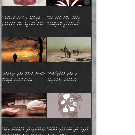
ގެއްލުނެވެ. ދެން ބައްޕަ
ވަޒަންހަމަވާ އެއްޗެއް ނޫނެވެ.
ބަސްތަކެއްވިޔަސް އޭގެ ޤަދަރު
އަންހެން ދަރިން
ގާތްވުމާއި، އެއާ އިދިކޮޅު އިދ
ވިދާޅުވިއެވެ: ”ﷲ ތަޢާލާ
ނަފްސު ކަންކަން
ބޮޑުވެގެންވެއެވެ. އެއީ
ކައިވެނިކުރުވުމުގައި
އަހަރެންނަށް އޭތި އަނބުރާ
މަސްހުނިކޮށްލައެވެ. އެގޮތުން
ފާފަވެރިޔާގެ ކުރިމަތިލުން
ފަރުވާކުޑަކޮށް، ޢާއިލާއެއް
”މީހަކަށް ލިބޭނެ އެންމެ ހެޔޮ
”އެމީހެއްގެ ވިސްނުން ރަނގަޅުވެ،
ރައްދުކުރައްވައިފިނަމަ ފަހެ
މީހަކު ބުރު ސޫރަ ރީތި
ކިތަންމެ ކުޑަކަމެއްވިޔަސް
ބިނާކޮށް ކައިވެންޏެއް
ރަނގަޅުކަމަކީ ކޮބައިތޯއެވެ؟“
އެކަމަކު މޫނުމަތީގެ ސޫރަ ހުތުރުވެއްޖެ
އެކަލާނގެ ރުއްސަވާނޭ
ފުރިހަމަ، މުދާތައް
މީހާ,
އޭގެ މުޞީބާތް ބޮޑުވެގެންވާ
ޤާއިމުކުރުން ދޫކޮށްފައި
🪨 އިބްނުލް މުބާރަކު
☘️ އިބްނު ޙިއްބާނު
ޙަމްދުގެ ބަސްތަކަކުން
ތަނަވަސްވެ، އެކަމަކު އެއާއެކު
ގޮތަށެވެ. އަދި ބުއްދިވެރިކަމުގެ
ކިޔެވުމާއި އެހެން
(181ހ) އަށް ދެންނެވުނެވެ:
(354ހ) ވިދާޅުވިއެވެ:
އަހަރެން އެކަލާނގެއަށް
ޢަޤީދާއާއި ފިކުރު ފުރެދިގެންވާ
ތެރޭގައި: އެއްވެސް ކަ
މަޤްޞަދުތަކުގައި އެކުދިން
”މީހަކަށް ލިބޭނެ އެންމެ ހެޔޮ
”އެމީހެއްގެ ވިސްނުން
ޙަމްދުކުރާހުށީމެވެ.“ ދެން މާ
މީހަކަށް ވެދާނެއެވެ. ދެން
މަޝްޣޫލުކުރުވުމާމެދު ތިބާ
ރަނގަޅުކަމަކީ ކޮބައިތޯއެވެ؟“
ރަނގަޅުވެ، އެކަމަކު
ގިނައިރެއް ނުވެ އޭގެ
މިފަދަ މީހަކުގެ ރީތިކަމާއި
ނަމަނަމަ ސަމާލުވެ
ވިދާޅުވިއެވެ: ”އޭނާގެ
މޫނުމަތީގެ ސޫރަ ހުތުރުވެއްޖެ
އަސްދާނުގޮނޑިއާއި ލަގަނާއި
އޭނާގެ މޮޅެތި ތަކެއްޗަށްޓަކައި
ކިބައިގައިވާ ފުރާ ފުރިހަމަ
މީހާ, ފަހެ އޭނާގެ ނަފްސުގެ
އެކީގައި އޭތި ގެނެވުނެވެ.
ބެލުމަކީ: އޭނާގެ ޢަޤީދާއާއި
"މި ތަކެތި އުފުލާމީހާވެސް
”ނަފްސަށް ހުށަހެޅޭ ވަޤުތީ ޞިފަތަކާއި
ބުއްދިއެވެ.“ ދެންނެވުނެވެ:
(ބުއްދިއާއި ވިސްނުމުގެ)
ދެން އެކަލޭގެފާނު އެއަށް
ޤަބޫލުކުރާ ގޮތްތަކާއި
ބަކުރަށްވުރެ ފިޤުހުވެރިއެވެ."
އިޙްސާސްތަކުން ޠަބީޢަތަށް
”އެގޮތަށް ލިބިގެންނުވިނަމަ
ހެޔޮކަމުން އޭނާގެ މޫނުގެ
ސަވާރުވިއެވެ. އަދި އޭގެ
ފިކުރުވެސް ނަފްސަށް
އަސަރުކުރުން:
🔅 ބަކްރު ބްނު ޢަބްދި ﷲ
ނަފްސަށް ހުށަހެޅިގެން އަންނަ
ދެން ކޮން އެއްޗެއްތޯއެވެ؟“
ހުތުރުކަން ހަނދާން
މައްޗަށް ސީދާވިހިނދު، ހެދުން
ރަނގަޅުކޮށް ޖަރީކޮށްދޭ
އަލްމުޒަނީ (108ހ)
އެކި ވައްތަރުގެ
ވިދާޅުވިއެވެ: ”ރިވެތި ރަނގަޅު
ނައްތާލައެވެ. އަނެއްކޮޅުން
ބޮނޑިކޮށްލައްވާފައި، އުޑާއި
ކަމެކެވެ. އެއީ (ޙަޤީޤަތުގައި)
ކިޔާދެއްވިއެވެ: ”އަހަރެން
އިޙްސާސްތަކުގެ ބާރުމިން ހުރި
އަދަބެކެވެ.“ ދެންނެވުނެވެ:
އެމީހަކުގެ މޫނުމަތި ރީތިވެ،
ދިމާލަށް އިސްތަށިފުޅު
އެ ދެކަންތަކުގެ ދ
އެއްފަހަރަކު ގެއިން
މިންވަރަކުން އިންސާނާގެ
”އެކަން ނެތްނަމަ ދެން
އެކަމަކު ވިސްނުން ކޮށި
ނިކުމެގެންދަނިކޮށް އެއްޗެހި
ޠަބީޢަތަށް އަސަރުކުރެއެވެ...
ކޮންކަމެއްތޯއެވެ؟“
ވެއްޖެނަމަ, އޭނާގެ ނަފްސުގެ
އުފުލުމުގެ މަސައްކަތްކުރާ
ދެން އެއަށްފަހު އެ ޠަބީޢަތުން
ވިދާޅުވިއެވެ: ”އޭނާ
އުނިކަމާހުރެ މޫނުމަތީގެ ހުރި
”އާދައިގެ ކުދި ކަންކަމުގައި މާބޮޑަށް
”ދެއްކުންތެރިކަމާއި އާފާތްތަކަށް ބިރުން
މީހަކާ ދިމާވިއެވެ. އޭނާގެ
ބުއްދިއަށް އަސަރުކުރެއެވެ...