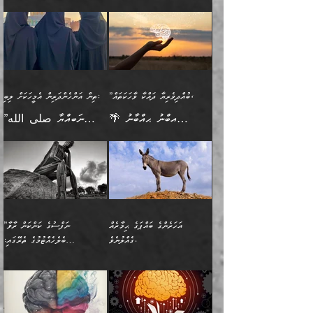
🪴 އިބްނު ޙިއްބާނު
🔥އިބްނުލް ޖައުޒީ (597ހ)
ބުއްދިއެއް ނުވެއެވެ. ދެންފަހެ
ނިމުމަށްފަހު ދެން އެއާ
ނަފުރަތްތެރިވާ ކަހަލަ ކަމެއް
ޢަމަލުކުރަން އެމީހަކު
(354ހ) ވިދާޅުވިއެވެ:
ވިދާޅުވިއެވެ: ”މީހުން ފެނުމުން
އެމީހެއްގެ ބުއްދި އެމީހަކާ
ވިއްދައިގެން ޢިލްމު ހޯދަން
އަންހެނާއަށް ދިމާވެ ވަރުގަދަ
ނުކުޅެދުމަކުން އަދި އެ ޢިލްމު
"ދުނިޔެމަތީގައި މީހަކަށް
އަޅުކަމުގައި ހީވާގިވެ
އެކުގައިވާ މީހަކީ: އެމީހަކު
އުޅެ އަދި އެކަމުގައި
އިޙްސާސެއް އޭނާއަށް
ޙިފްޡުކޮށް
ލިބޭނެ ހެޔޮ ޞިފަތަކުން
މުރާލިވުން ޞައްޙަ ކަންކަމާއި
ވާހަކަދެއްކުމުގެ ކުރިން
ދެމިހުރުމެވެ. އެހެނީ ދުނިޔޭގެ
އާދެއެވެ. އަދި އެއާއެކު
އެންމެ ފުރަތަމަކަމަކީ
ޞައްޙަ ނުވާ ކަންކަން
އެމީހަކުގެ ފުށުން އެ ނިކުންނަ
ސަބަބުތަކުން އެއްވެސް
އެއަންހެނ
ބުއްދިވެރިކަމެވެ. އަދި އެއީ
ބަޔާންކުރުން: މީހަކު
އެއްޗެއް ފެންނަ މީހާއެވެ.
ސަބަބަކަށް ސާފުކޮށް
”ބުއްދިވެރިޔާ ދައްކާ ވާހަކަތައް،
ތިން އަންހެންދަރިން އެމީހަކަށް ލިބި:
ﷲ ތަޢާލާ އެކަލާނގެ
ރޭއަޅުކަންކުރާ ބަޔަކާއެކުގައި
ދެންފަހެ އެމީހަކުގެ ބުއްދި
ރަނގަޅަށް ވާޞިލުވެވޭހުށީ
🌴 އިބްނު ޙިއްބާނު
”ނަބިއްޔާ صلى الله
އަޅުތަކުންނަށް ދެއްވި އެންމެ
ރޭގަނޑު ހޭދަކޮށްފާނެއެވެ.
ބޭރު ފެންޑާގައި އޮންނަ
އެކަމުގައި ޢިލްމު ސާފުކޮށް
(354ހ) ވިދާޅުވިއެވެ:
عليه وسلم
ހެޔޮ ރަނގަޅު ކަންތަކުންވާ
ދެން އެމީހުން ރޭގަނޑުގެ ގިނަ
މީހަކީ: ވާހަކަތަކެއް ދައްކާފައި
ޚާލިޞްވެގެންނެވެ. އަދި
”ބުއްދިވެރިޔާ ދައްކާ
ޙަދީޘްކުރެއްވިކަމަށް
ކަމެކެވެ. އެހެންކަމުން އެއާ
ވަޤުތު ނަމާދުކޮށްފާނެއެވެ.
ދެން އޭގެ ފަހުން އެނިކުތް
ބުއްދިވެރިޔަކު ވެއްޖެއްޔާ
ވާހަކަތައް، ޞައްޙަކޮށް
ރިވާކުރެވެއެވެ: "ތިން
އިދިކޮޅު ޞިފައެއް
އަނެއްކޮޅުން މީނާގެ ޢާދައަކީ
އެއްޗެ
ނިންމާނޭކަމަކީ: އެމީހަކު
ސަލާމަތުންވާ ހަށިގަނޑެއް
އަންހެންދަރިން އެމީހަކަށް ލިބި:
ޤާއިމުކޮށްގެން ހުރި މީހަކާ
ސާޢަތެއްވަރު އިރުކޮޅެއް
ކުރާކަމަކާ
ސީދާވާހެން ސީދާވާނެއެވެ.
1-ދެން އެކުދިން
އެކުގައި އިށީންދެ އުޅެގެން
ރޭއަޅުކަންކުރުމެވެ. ދެން މީނާ
އަނެއްކޮޅުން ޖާހިލުމީހާ ދައްކާ
އަދަބުވެރިކުރުވާ 2-އަދި
ﷲ ދެއްވި ނިޢުމަތް
(އެމީހުންނާ އެކުގައި
އަހަރެންގެ ބައްޕަގެ ޙިމާރެއް
”ނަފްސުގެ ކަންކަން ރާވާ
ވާހަކަތައް، ބަލިވެފައިވާ
އެކުދިން ކައިވެނިކުރުވާ 3-
ގަޑުބަޑުކޮށް
ރޭކުރާއިރު) އެމީހުންނާ
ގެއްލުނެވެ.
ބެލެހެއްޓުމުގެ ތެރޭގައި:
ހަށިގަނޑެއް އެގޮތްމިގޮތްވާހެން
އަދި އެކުދިންނަށް ހެޔޮކޮށް
ހުތުރުނުކުރާހުއްޓެވެ...
އެއްގޮތްވެއެވެ. ނުވަތަ އެމީހުން
މަގުފުރެދިފައިވާ ބަޔަކުގެ ކިބައިގައިވާ
🌱 ޖަޢުފަރު ބްނު މުޙައްމަދު
އެމީހުންގެ މަގުފުރެދުމާއި
ފުށޫއަރާ އިދިކީލަވާނެއެވެ. އަދި
ހިތައިފިނަމަ ފަހެ އެމީހަކަށްވަނީ
މޮޅެތި ރިވެތި ކަންކަމަށް ބަލާ
ބުއްދިއާއި ވިސްނުންތެރިކަން
ރޯދަ ހިފާއިރު މީނާވެސް
(148ހ) ކިޔާދެއްވިއެވެ:
އެމޮޅެތި ކަންކަމާ ގުޅުމެއް
ވިސްނުން ދިގު ނުކުރުންވެއެވެ.
ބުއްދިވެރިޔާގެ ބަސްތައް އެއީ
ސުވަރުގެއެވެ." 📖 ސުނަނު
އިތުރުކޮށްދޭނެ ކަމަކީ: އޭނާފަދަ
އެމީހުންނާއެކު ރޯދަހިފައެވެ.
”އަހަރެންގެ ބައްޕަގެ ޙިމާރެއް
ނުވެއެވެ. އެހެނީ ނަފްސަކީ
ކިތަންމެ މަދު
އަބީ ދާވޫދު 📖 ފަހެ ތިބާގެ
(އެހެން ބުއްދިވެރިންނާ)
އެމީހުން