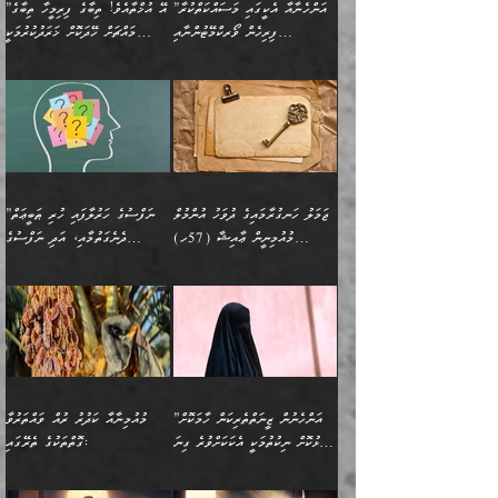
ބޮޑުކޮށް މަތިކުރުމެވެ.
ޠަބީޢީ އާދައިގެ މިން ތެރޭގައި
”އަންހެނާއާ އެކީގައި މަސައްކަތްކުރާ
”އޭ އުޚްތާއެވެ! ތިބާގެ ފިރިމީހާ ތިބާގެ
ދެމީހުންގެ ގުޅުމަކީ އެކަކު
އެމީހަކު ޞަލީބަށް އެރުވުމަށް
ޚާއްޞަކޮށް ޑޮކްޓަރީކަމާއި
އެޞިފަތައް ހުރިނަމަ,
ފިރިހެން ވޯރކްމޭޓުންނާއި
މައްޗަށް ހޭދަކޮށް ޚަރަދުކުރުމަކީ
އަނެކަކުގެ ވިސްނުން ފަހުމްވެ
އަމުރުކުރަމުން ދިޔައެވެ. ދެން
އިންޖިނޭރުކަންފަދަ
އެޞިފަތަކަށް އަސަރުކުރުވާ،
ކްލާސްމޭޓުންނަކީ މަރެވެ.
ޢައިބެއް ނޫނެވެ.
ޅިޔަނުންނާއިމެދު ޙަދީޘްގައި
ހަމަ އެގޮތަށް ތިބާގެ
ދޭހަވުމަށްވުރެ މާ މަތީ
ﷲ އަށް އީމާންވާ މީހުންގެ
ވަޒީފާތަކެވެ. އެހެނީ ވަޒީފާ
އޭގެ މައްޗަށް ޙުކުމްކުރާ
އައިސްފައިވަނީ އެއީ މަރު
ބައްޕައާއި، ތިބާގެ ފިރިހެން
ގުޅުމެކެވެ. އެއީ އެކަކު
ތެރެއިން މީހަކު ގެނެވި
އަދާކުރުމުގެ ދަރަޖަ ބޮޑުކޮށް
އެއްޗަކީ ބުއްދިކަމުގައިވެއެވެ.
ކަމުގައިއެވެ. އައުލަވީ
ދަރިފުޅުވެސް ތިބާއަށް
އަނެކަކު ފުރިހަމަކޮށްދޭ
ޞަލީބަށް އެރުވުމަށް
މަތިކުރާ ޒުވާން އަންހެނާ
އެއީ ބުއްދީގައި ޢިލްމާއި،
ޤިޔާސުން އެޙަދީޘްގައި:
ޚަރަދުކޮށްދިނުން ޢައިބަކަށް
ގުޅުމެކެވެ. އެހެންކަމުން،
އަމުރުކުރިހިނދު އޭނާއަށް
ތަޖ
އަންހެނާ ވަޒީފާ އަދާކުރާ
ނުވެއެވެ. އެހުރިހާ
ތިބާގެ ވިސްނުމާއި ޚިޔާލާ
ބުނެވުނެވެ: "ވަޞިއްޔަތެއް
ތަނުގައި އުޅޭ، ފިރިހެނުން
އެންމެންވެސް މުދަލާއި ފައިސާ
އެއްގޮތްވެ ވިސްނޭ އަންހެނަކު
އޮތިއްޔާ ކުރާށެވެ." ދެން އޭނާ
ޖަމަލު ހަނގުރާމައިގެ ދުވަހު އުންމުލް
”ނަފްސުގެ ހަރުލާފައި ހުރި ޠަބީޢަތް
ހިމެނެއެވެ. އެއީ އެމީހުންގެ
އެއްކުރާ މަޤްޞަދެއްކަމުގައި
ހޯދަން ތިބާއަށް ޙާޖަތެއް
ބުނެފިއެވެ: "އަހަރެން
މުއުމިނީން ޢާއިޝާ (57ހ)
ދެނެގަތުމާއި، އަދި ނަފްސުގެ
ވޯރކްމޭޓު އަންހެނާގެ ގާތަށް
ބަލަނީ ތިބާއެވެ. އެގޮތުން
ނުވެއެވެ. ތިބާ ޙާޖަތް
ވަޞިއްޔަތް ކުރާނީ
ނިކުމެވަޑައިގަންނަވަން
އެދުންވެރިކަން ބުއްދިން ވަޒަންކުރުމަށް
”އަންހެނުން ޖިހާދުކުރަން
ނަފްސުގެ ޠަބީޢަތުގެ ހުރި
ވަދެއުޅުން ގިނަވެގެންވާ
ބައްޕަގެ ގާތުގައި: "ތިހާވަރަށް
ޤަޞްދުކުރެއްވިހިނދު އުންމުލް
އެއިން ކުރާ އަސަރު:
ޖެހިގެންވަނީ ތިބާގެ
ކޮންކަމަކަށްހެއްޔެވެ. އަހަރެން
ޖެހޭނެކަމަށްވާނަމަ ﷲ ގެ
ޞިފަތަކަކީ ކޮބައިކަން
ފިރިހެނުންނެވެ. ފަހެ އެމީހުންނީ
ބުރަކޮށް މަސައްކަތްކޮށް
މުއުމިނީން އުންމު ސަލަމާ (61ހ)
ވިސްނުމާއި ޚިޔާލާއެކު ތިބާ
ދުނިޔެއަށް ވެއްދުނީ އަހަރެންގެ
ރަސޫލާ صلى الله عليه
ނޭނގެނީސް، ނަފްސު
އެކަމަނާއަށް ލިޔުއްވިކަމަށް
ޅިޔަނުންނަށްވުރެ އެތައް
ދާއޮހޮރުވަނީ ކީއްވެހޭ"
ބަލައިގަންނަ އަންހެނަކު
ލަފައެއް ނެތިއެވެ. އެތަނުގ
وسلم ކަމަނާއަށް އެކަމަށް
ޝަހުވަތްތައް ނަގައިގަންނަ
ރިވާކުރެވެއެވެ:
ގޮތަކުން ނުރައްކާ ބޮޑު
އަހައިފިނަމަ އޭނާ ބުނާނީ
ހޯދުމެވެ. އެހެނ
ޢަހްދު ހިއްޕެވީހެވެ. ކަމަނާ
ގޮތް ވަޒަންކުރަން ބުއްދިއަށް
ބައެކެވެ. އެގޮތުން މަސައްކަތު
ތިމަންނާގެ ދަރިން
(ރަނގަޅު ސީދާ ގޮތުން)
ކުޅަދާނަނުވެއެވެ.
މާހައުލުގައި އުޅޭ ފިރިހެނުން،
އުފާކޮށްދިނުމަށެވެ. ފިރިމިހާގެ
”އަންހެނުން ޒީނަތްތެރިކަން ހާމަކޮށް
މުއުމިނާއާ ކަދުރު ރުއް ވައްތަރުވާ
ފޭވެއްޖެއެވެ! ފޭވެއްޖެއެވެ!
ނަފްސުތަކުގައިވާ ކޮންމެ
ޅިޔަނުންނާ އެކި ގޮތްގޮތުން
ގާތުން އެހެން އަހައިފިނަމަ
ފާޅުކޮށް ނިކުތުމަކީ އެކަކަށްވުރެ ގިނަ
ގޮތްތަކުގެ ތެރޭގައި:
ރަށްތަކަށް ދަތުރުފަތުރުކޮށް،
ޠަބީޢަތަކުންވެސް، އެތައް
އެއްގޮތްވެ، އަދި އެހެން
ބުނާނީ ތިމަންނާގެ
މީހުން އޭގައި ހިއްސާވާ ފާފައެކެވެ.
ތިބާގެ އަންހެން ދަރިފުޅު
🌴 ﷲ ތަޢާލާ
ކުރިއަށް ނިކުމެއުޅުން
ބައިވަރު ޝަހުވަތްތައް
ގޮތްތަކުން ނުރައްކާ
އަނބިމީހާއާއި ޢާއިލާގެ