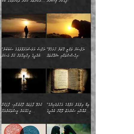
މަޝްވަރާއަށް އަހާނޭ ރަނގަޅު
ރީތިކަން ދާހުއްޓެވެ.
ދިގުކޮށް ވިސްނުން:
ހެޔޮކަންތައް ކުރުން ދޫކޮށްލުމުގެ ބާބު
ސާމާނު އޭރު
މިއަސަރުކުރުމުގެ އަޞްލުގެ
ޞާލިޙު އަޚެކެވެ.“
އެހެންކަމުން ވިސްނުންތެރި
ބަޔާންކުރުން:
އެކަމެއްގައި އެހާ ދިގުކޮށް
🌴 އިބްނުލް ޖައުޒީ
އުފުލަމުންދިޔައެވެ. އޭރު އޭނާ
ފެށުން އައި ގޮތަކީ:
ދެންނެވުނެވެ: ”އެގޮތަށް
މީހާގެ އަތުގައި އެއްޗެއް
ވިސްނުން ޙައްޤުނުވާ
(597ހ) ވިދާޅުވިއެވެ:
ކިޔަމުންދިޔައެވެ: «الْحَمْدُ
ޞައްޙަކޮށްވާ ޠަބީޢަތެއް
ނެތްނަމަ ދެން
ނެތަސް ކަންބޮޑުވެ
ކަންކަމުގައި މާބޮޑަށް
”ދެއްކުންތެރިކަމާއި
لِله، أسْتَغْفِرُ الله»
ބަދަލުކޮށްލާ ގޮތަށް އައި
ކޮންކަމެއްތޯއެވެ؟“
ހިތާމަކުރުމެއް ނެތެވެ. އެހެނީ
ވިސްނުމަކީ ބައްޔެކެވެ.
އާފާތްތަކަށް ބިރުން
އެވެ. އެއަށްވުރެ އިތުރަށް
ލޯބިވާކަހަލަ އިޙްސާސެކެވެ.
ވިދާޅުވިއެވެ: ”ދިގުކޮށް
ބުއްދިވެރިޔާއަށް ތަނ
ފަހަރެއްގައި މިހެންވަނީ
ހެޔޮކަންތައް ކުރުން
އެއްޗެއް ނުކިޔައެވެ. ދެން
ދެން އެ ޠަބީޢަތުން ބުއްދިއަށް
މުހިއްމު ކަންކަމާއި އަދި
ދޫކޮށްލުމުގެ ބާބު
އޭނާ ވަކިތަނަކަށް ދިޔައެވެ.
އަސަރުކުރީއެވެ. ޝަރީޢަތުގައި
”ނަފްސަށް ވަޤުތީ ގޮތުން ހުށަހެޅޭ
”ނަފްސު އަވަސްއަރުވާލުމުގެ ސަބަބުން
މުހިއްމު ނޫންކަންކަމާމެދުވެސް
ބަޔާންކުރުން: ދަންނާށެވެ!
ދެން އޭނާގެ ބުރަކަށީގައި ހުރި
ލޯބިވެވޭކަހަލަ އިޙްސާސްތައް
އިޙްސާސްތަކާއި ޝުޢޫރުތައް:
ބުއްދީގެ އިޚްތިޔާރަށް ކުރާ އަސަރު.
މާބޮޑަށް ސަމާލުވެގެން
މީސްތަކުންގެ ތެރޭގައި،
ސާމާނުތައް ބަހައްޓަންދެން
ގެނައުން މަނައެއް ނުކުރެއެވެ.
ނަފްސަށް ބައިވަރު ވަޤުތީ
ބައެއް ނަފްސުތަކުގެ
ހުށިޔާރުވެގެން އުޅޭ ބައެއް
ދެއްކުންތެރިއަކަށް ވެދާނޭކަމަށް
އަހަރެން ހުރީމެވެ. ދެން
މިސާލަކަށް ބެލުމުގެ
ޞިފަތަކާއި އިޙްސާސްތައް
ޠަބީޢަތުގައި
ނަފްސުތަކުގެ ސަބަބުން
ބިރުން ހެޔޮ ޢަމަލުކުރުން
ބުނެފީމެވެ: "މި ނޫން އެއްޗެއް
ލައްޒަތެވެ. އެކަމަކު
ލިބިގެންވެއެވެ. އެއީ
އަވަސްއަރުވާލުންވެއެވެ. ދެން
ބުއްދިއަށް ކުރާ
ދޫކޮށްލާ މީހުންވެއެވެ. އެއީ
ކިޔަން ތިބާއަށް ރަނގަޅަށް ނ
ޝަރީޢަތުން އެއ
ނަފްސުގައި ހިފެހެއްޓިގެންވާ
ކުޑަ ވަޤުތުކޮޅެއްގެ ތެރޭގައި
އަސަރުންކަމުގައި ވެދާނެއެވެ.
ގޯހެކެވެ. އަދި ޝައިޠާނާއަށް
ލާޒިމް ޠަބީޢަތުގެ ތެރޭގައިވާ
ބުއްދި ލައްވާ ނުރައްކާތެރި
އެފަދަ ކަންކަމާމެދު ވިސްނާ
ވެވޭ އެއްބަސްވުމެކެވެ.
ކަންކަމެއް ނޫނެވެ. ނަމަވެސް
ޤަރާރުތައް ނިންމާ،
ފިކުރުކުރުން މާބޮޑަށް
އެކަމަކު އޭގައި އަހަރުމެން
”ތިބާ ޢިލްމުލް ކަލާމްގެ އަހުލުވެރިންގެ
ކުރެވޭ ފާފަތައް ފޮރުވުމާއި، ފާފަކުރާ
އެއީ ހުށަހެޅި ލައިގަންނަ
އިޚްތިޔާރުކުރަން އެނަފްސު
ދިގުލައިފިނަމަ, ފުރިހަމަ ކުރުން
ތަފްޞީލުކޮށް ބުނަމެވެ.
(ޤުރްއާނާއި ސުންނަތް ދޫކޮށް ބުއްދީގެ
މީހެއްކަން މީސްތަކުންނަށް
ކަންކަމެވެ. މިސާލަކަށް:
ބޭނުންވެއެވެ. ދެން ނަފްސަށް
ޙައްޤުވާ ކަންކަން
ހެޔޮކަންތައް ބެހިގެންދަނީ:
ޙުއްޖަތްތަކާއި ވިސްނުންތައް
އެނގިގެންވުމަށް ނުރުހުންވުމާއި،
އަބޫ ޢުމަރު އަޙްމަދު ބްނު
🌴 އިބްނުލް ޖައުޒީ
ހިތާމަޔާއި އުފަލާއި،
އޭގެ އަވަސްއަރުވާލުމާއި،
ބޭނުންކޮށްގެން ދީނުގެ ކަންކަމުގައި
މީސްތަކުން އޭނާ ނުބައިކޮށްފައި
ފުރިހަމަކުރުން މަނާކުރާ
🔹ސީދާ އެކަމުގައި
މުޙައްމަދު އަލްމާލިކީ
(597ހ) ވިދާޅުވިއެވެ:
ކަންބޮޑުވުމާއި
އަނެއްކޮޅުން ބުއްދި
ވާހަކަދައްކާ މީހުންގެ) މަޖްލިސްތަކަށް
އެއްޗެހިކިޔުމަށް ނުރުހުންވުން
ކަމެއްކަމުގައި:
(ދުނިޔަވީ) ލައްޒަތެއް ނެތް