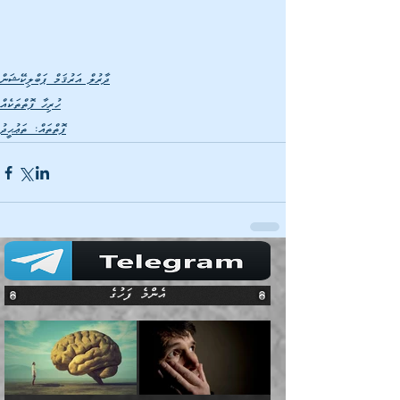
ދާރުލް އަރުޤަމް ޕަބްލިކޭޝަން
ހުރިހާ ފޮތްތަކެއް
ފޮތްތައް: ތަޢުޙީދު
އެންމެ ފަހުގެ