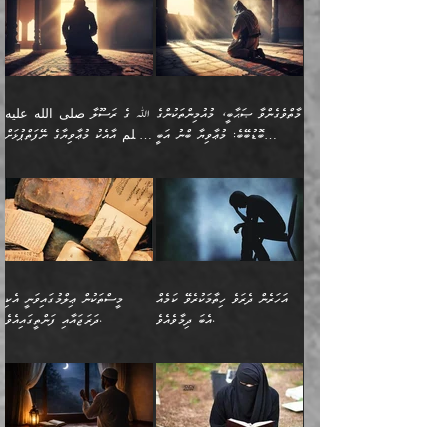
ޢައުރަނިވާނުކޮށް، ނުވަތަ
ވަޙީކުރެއްވިއެވެ: ( أَلَمۡ
އެކަލޭގެފާނު ކަމަނާއަށް
އެނަފްސު ބަލައިގަންނަ ގޮތަށް
އިތުރުވެއެވެ. އެ ދެމީހުންގެ
ބޭނުންތައް ފުއްދާ
ޒީނަތް ހާމަކޮށްގެން
تَرَ كَیۡفَ ضَرَبَ
ނަހީކުރެއްވިކަމެއް
އަސަރުކުރެއެވެ. އެގޮތުން
މެދުގައި އެއ
ޚަރަދުކުރުމަށެވެ. އަދި ފިރިހެން
ނިކުންނަހިނދު އޭގެ
ٱللَّهُ مَثَلࣰا كَلِمَةࣰ
ނޭނގޭހެއްޔެވެ!؟ ފަހެ ދީނުގެ
ނަފްސަކީ މަތިވެ
ދަރިފުޅު
ހިއްސާއެއް ތިބާއަށްވެއެވެ.
طَیِّبَةࣰ كَشَجَرَةࣲ
ތަނބު އަރިއަޅައިފިނަމަ
ބޮޑުވެގަންނަން ބޭނުންވާ
އަދި ފިތުނަވެރިވާ ކޮންމެ
طَیِّبَةٍ أَصۡلُهَا ثَابِتࣱ
އަންހެނުން މެދުވެރިކޮށް އެ
ނަފްސެއްނަމަ؛
މާތްވެގެންވާ ޞަޙާބީ، މުއުމިންތަކުންގެ
ﷲ ގެ ރަސޫލާ صلى الله عليه
ޒުވާނެއް، އަދި އެއަންހެނާއާ
وَفَرۡعُهَا فِی
ޘާބިތެއް ނުކުރެވޭނެއެވެ! އަދި
މީސްތަކުންގެ މަދަޙަ ތަޢުރީފު
ބޮޑުބޭބެ: މުޢާވިޔާ ބްނު އަބީ
وسلم އާއެކު މުޢާވިޔާގެ ނޭފަތްޕުޅަށް
ދިމާލަށް ބެލުން އަމާޒުކުރާ
ٱلسَّمَاۤءِ ) (إبراهيم
އޭގައި ބާގަނޑެއް ހެދިއްޖެނަމަ
ބަލައިގަތުން މަދުކުރަން
ސުފްޔާނު (60ހ):
ވަތް ހިރަފުސް ވެލިކޮޅެއްވެސް ޢުމަރު
ﷲ ގެ ރަސޫލާ صلى الله
💧އިބްނުލް މުބާރަކު
ކޮންމެ ޒުވާނެއްގެ ފާފަ، އެ
: ٢٤) "اللّه ހެޔޮ ރަނގަޅު
ބްނު ޢަބްދުލް ޢަޒީޒަށްވުރެ ހެޔޮވެ
އަންހެނުންނަކަށް އެ ފޫބައްދާ
ޖެހެއެވެ. އެއީ އެ ޠަބީޢަތާއެކު
عليه وسلم ގެ
(181ހ) އާ
ހިއްސާގައި ހިމެނެއެވެ. އެހެނީ
ކަލިމައެއްގެ މިސާލު، ހެޔޮ
މާތްވެގެންވެއެވެ!“
އިޞްލާޙެއް ނުކުރެވޭނެއެވެ!
މަދަޙަޘަނާ ލިބުމުން؛
ޞަޙާބީންނާމެދު
އެސުވާލުކުރެވުމުން
އެއީ ތިބާގެ އަންހެން
ރަނގަޅު ގަހެއް ފަދައިން
އަންހެނުންގެ ޖިހާދަ
ހެއްލުންތެރިކަމާއި، ބޮޑާކަމާއި،
އަހުލުއްސުންނާގެ ޢަޤީދާއާ
ވިދާޅުވިއެވެ: ”ﷲ ގެ ރަސޫލާ
ދަރިފުޅެވެ. އަދި އެދަރިފުޅު
ޖައްސަވަނީ ކޮންފަދައަކުންކަން
ނަފްސުގެ ޢައިބުތައް ހަނދާނ
ޚިލާފުވުމުގެ ކޮޅުމަތި، އަދި
صلى الله عليه وسلم
ނިވާކޮށް ފަރުދާކުރަން
ތިބާއަށް ނުފެނޭހެއްޔެވެ؟
އެތެރޭގައި ފޮރުވައިގެން އޮތް
އާއެކު މުޢާވިޔާގެ ނޭފަތްޕުޅަށް
ތިބާއަށްވަނީ
އެގަހުގެ މައިގަނޑާއި ބުޑު
އަހަރެން ދެރަވެ ހިތާމަކުރެވޭ ކަމެއް
މީސްތަކުން ޢިލްމުގައިވަނީ އެކި
ނުބައި ފާސިދު ޢަޤީދާ ފާޅުވަނީ
ވަތް ހިރަފުސް ވެލިކޮޅެއްވެސް
އަމުރުވެވިގެންނެވެ. ތިބާ
ރަނގަޅަށް ބިމުގައި ހަރުލާ
އެބަ ދިމާވެއެވެ.
ދަރަޖައާއި ފަންތީގައިއެވެ.
މާތްވެގެންވާ ޞަޙާބީ މުޢާވިޔާ
ޢުމަރު ބްނު ޢަބްދުލް
އެހެން ކަންތައް ނުކޮށްފިނަމަ
ސާބިތުވެފައިވެއެވެ. އަދި
🍁 ޢަބްދުއް ރަޙްމާނު ބްނު
🌾އިމާމް އައްޝާފިޢީ
ބްނު އަބީ ސުފްޔާނަށް
ޢަޒީޒަށްވުރެ ހެޔޮވެ
ތިބާ ފާފަވެރިވާނެއެވެ. އަދި
އެގަހުގެ ގޮފިތައް މައްޗަށް
ޒައިދު ބްނު އަސްލަމް
(204ހ) ވިދާޅުވިއެވެ:
ޤަދަރުކުޑަކޮށް،
މާތްވެގެންވެއެވެ!“ 📖
ތިބާގެ ސަބަބުން މެދުވެރިވި
އަރައިގެންގޮސް
(182ހ) ކިޔާދެއްވިއެވެ:
”މީސްތަކުން ޢިލްމުގައިވަނީ
ކުޑައިމީސްކޮށް، ވަށްބަސްބުނާ
އައްޝަރީޢާ ލިލްއާޖުއްރީ 📖
ފާފަތައް އޭގެ މިންވަރަކުން
އުޑަށްގޮސްފައެވެ." ރަސޫލާ
”އަހަރެން އެއްދުވަހަކު އަބޫ
އެކި ދަރަޖައާއި
ހިސާބުންނެވެ. 💥ވަކީޢު
🌾މުޢާވިޔާ ބްނު އަބީ
ތިބާގެ
صلى الله عليه وسلم