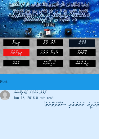
ހޯމް ޕޭޖް
ވީޑިއޯ
ބުލޮގް
ފޮތްތައް
އޯޑިއޯ މަދަހަ
މީޑިއާތައް
ޚަބަރު
ލިޔުންތައް
އޯޑިއޯތައް
Post
ދާރުލް އަރުޤަމް ޕަބްލިކޭޝަން
Jun 18, 2018
0 min read
ތަކްފީރު ކުރުމުގައި ސަމާލުވާށެވެ!