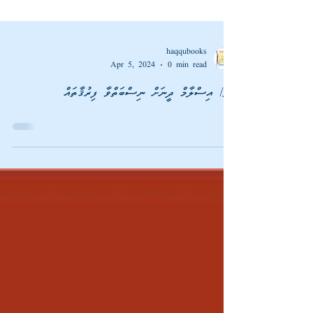
haqqubooks
Apr 5, 2024
0 min read
ފޮތް/ އިސްލާމް ދީނަށް ނިސްބަތްވާ ފިރުޤާތައް