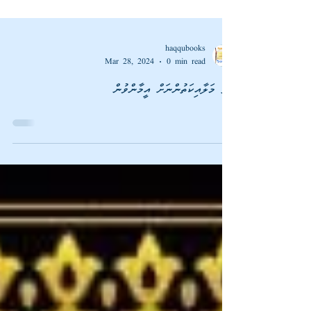
haqqubooks
Mar 28, 2024
0 min read
ފޮތް މަލާއިކަތުންނަށް އީމާންވުން