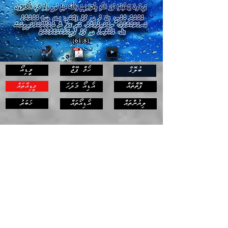
ހޯމް ޕޭޖް
ވީޑިއޯ
ބުލޮގް
ފޮތްތައް
އޯޑިއޯ މަދަހަ
މީޑިއާތައް
ޚަބަރު
ލިޔުންތައް
އޯޑިއޯތައް