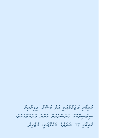
ކުރިބޯށި މަޖައްލާއަކީ އަލް ބަޝާރާ މީޑިޔާއިން 
ސިލްސިލާކޮއް ގެނެސްދެމުން އަންނަ މަޖައްލާއެކެވެ. 
ކުރިބޯށި 17 :އަދަދުގެ މަޢުލޫއަކީ: މުޖާހިދު