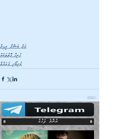
އަލް ބަޝާރާ މީޑިޔާ
ހުރިހާ ފޮތްތަކެއް
ކުރިބޯށި މަޖައްލާ
އެންމެ ފަހުގެ