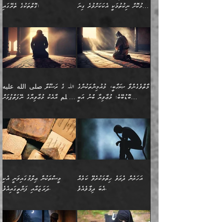
ފޭވެއްޖެއެވެ! ފޭވެއްޖެއެވެ!
ނަފްސުތަކުގައިވާ ކޮންމެ
ޅިޔަނުންނާ އެކި ގޮތްގޮތުން
ގާތުން އެހެން އަހައިފިނަމަ
ފާޅުކޮށް ނިކުތުމަކީ އެކަކަށްވުރެ ގިނަ
ގޮތްތަކުގެ ތެރޭގައި:
ރަށްތަކަށް ދަތުރުފަތުރުކޮށް،
ޠަބީޢަތަކުންވެސް، އެތައް
އެއްގޮތްވެ، އަދި އެހެން
ބުނާނީ ތިމަންނާގެ
މީހުން އޭގައި ހިއްސާވާ ފާފައެކެވެ.
ތިބާގެ އަންހެން ދަރިފުޅު
🌴 ﷲ ތަޢާލާ
ކުރިއަށް ނިކުމެއުޅުން
ބައިވަރު ޝަހުވަތްތައް
ގޮތްތަކުން ނުރައްކާ
އަނބިމީހާއާއި ޢާއިލާގެ
ޢައުރަނިވާނުކޮށް، ނުވަތަ
ވަޙީކުރެއްވިއެވެ: ( أَلَمۡ
އެކަލޭގެފާނު ކަމަނާއަށް
އެނަފްސު ބަލައިގަންނަ ގޮތަށް
އިތުރުވެއެވެ. އެ ދެމީހުންގެ
ބޭނުންތައް ފުއްދާ
ޒީނަތް ހާމަކޮށްގެން
تَرَ كَیۡفَ ضَرَبَ
ނަހީކުރެއްވިކަމެއް
އަސަރުކުރެއެވެ. އެގޮތުން
މެދުގައި އެއ
ޚަރަދުކުރުމަށެވެ. އަދި ފިރިހެން
ނިކުންނަހިނދު އޭގެ
ٱللَّهُ مَثَلࣰا كَلِمَةࣰ
ނޭނގޭހެއްޔެވެ!؟ ފަހެ ދީނުގެ
ނަފްސަކީ މަތިވެ
ދަރިފުޅު
ހިއްސާއެއް ތިބާއަށްވެއެވެ.
طَیِّبَةࣰ كَشَجَرَةࣲ
ތަނބު އަރިއަޅައިފިނަމަ
ބޮޑުވެގަންނަން ބޭނުންވާ
އަދި ފިތުނަވެރިވާ ކޮންމެ
طَیِّبَةٍ أَصۡلُهَا ثَابِتࣱ
އަންހެނުން މެދުވެރިކޮށް އެ
ނަފްސެއްނަމަ؛
މާތްވެގެންވާ ޞަޙާބީ، މުއުމިންތަކުންގެ
ﷲ ގެ ރަސޫލާ صلى الله عليه
ޒުވާނެއް، އަދި އެއަންހެނާއާ
وَفَرۡعُهَا فِی
ޘާބިތެއް ނުކުރެވޭނެއެވެ! އަދި
މީސްތަކުންގެ މަދަޙަ ތަޢުރީފު
ބޮޑުބޭބެ: މުޢާވިޔާ ބްނު އަބީ
وسلم އާއެކު މުޢާވިޔާގެ ނޭފަތްޕުޅަށް
ދިމާލަށް ބެލުން އަމާޒުކުރާ
ٱلسَّمَاۤءِ ) (إبراهيم
އޭގައި ބާގަނޑެއް ހެދިއްޖެނަމަ
ބަލައިގަތުން މަދުކުރަން
ސުފްޔާނު (60ހ):
ވަތް ހިރަފުސް ވެލިކޮޅެއްވެސް ޢުމަރު
ﷲ ގެ ރަސޫލާ صلى الله
💧އިބްނުލް މުބާރަކު
ކޮންމެ ޒުވާނެއްގެ ފާފަ، އެ
: ٢٤) "اللّه ހެޔޮ ރަނގަޅު
ބްނު ޢަބްދުލް ޢަޒީޒަށްވުރެ ހެޔޮވެ
އަންހެނުންނަކަށް އެ ފޫބައްދާ
ޖެހެއެވެ. އެއީ އެ ޠަބީޢަތާއެކު
عليه وسلم ގެ
(181ހ) އާ
ހިއްސާގައި ހިމެނެއެވެ. އެހެނީ
ކަލިމައެއްގެ މިސާލު، ހެޔޮ
މާތްވެގެންވެއެވެ!“
އިޞްލާޙެއް ނުކުރެވޭނެއެވެ!
މަދަޙަޘަނާ ލިބުމުން؛
ޞަޙާބީންނާމެދު
އެސުވާލުކުރެވުމުން
އެއީ ތިބާގެ އަންހެން
ރަނގަޅު ގަހެއް ފަދައިން
އަންހެނުންގެ ޖިހާދަ
ހެއްލުންތެރިކަމާއި، ބޮޑާކަމާއި،
އަހުލުއްސުންނާގެ ޢަޤީދާއާ
ވިދާޅުވިއެވެ: ”ﷲ ގެ ރަސޫލާ
ދަރިފުޅެވެ. އަދި އެދަރިފުޅު
ޖައްސަވަނީ ކޮންފަދައަކުންކަން
ނަފްސުގެ ޢައިބުތައް ހަނދާނ
ޚިލާފުވުމުގެ ކޮޅުމަތި، އަދި
صلى الله عليه وسلم
ނިވާކޮށް ފަރުދާކުރަން
ތިބާއަށް ނުފެނޭހެއްޔެވެ؟
އެތެރޭގައި ފޮރުވައިގެން އޮތް
އާއެކު މުޢާވިޔާގެ ނޭފަތްޕުޅަށް
ތިބާއަށްވަނީ
އެގަހުގެ މައިގަނޑާއި ބުޑު
އަހަރެން ދެރަވެ ހިތާމަކުރެވޭ ކަމެއް
މީސްތަކުން ޢިލްމުގައިވަނީ އެކި
ނުބައި ފާސިދު ޢަޤީދާ ފާޅުވަނީ
ވަތް ހިރަފުސް ވެލިކޮޅެއްވެސް
އަމުރުވެވިގެންނެވެ. ތިބާ
ރަނގަޅަށް ބިމުގައި ހަރުލާ
އެބަ ދިމާވެއެވެ.
ދަރަޖައާއި ފަންތީގައިއެވެ.
މާތްވެގެންވާ ޞަޙާބީ މުޢާވިޔާ
ޢުމަރު ބްނު ޢަބްދުލް
އެހެން ކަންތައް ނުކޮށްފިނަމަ
ސާބިތުވެފައިވެއެވެ. އަދި
🍁 ޢަބްދުއް ރަޙްމާނު ބްނު
🌾އިމާމް އައްޝާފިޢީ
ބްނު އަބީ ސުފްޔާނަށް
ޢަޒީޒަށްވުރެ ހެޔޮވެ
ތިބާ ފާފަވެރިވާނެއެވެ. އަދި
އެގަހުގެ ގޮފިތައް މައްޗަށް
ޒައިދު ބްނު އަސްލަމް
(204ހ) ވިދާޅުވިއެވެ:
ޤަދަރުކުޑަކޮށް،
މާތްވެގެންވެއެވެ!“ 📖