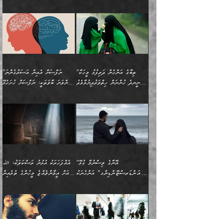
ކަންކަމެވެ. މިސާލަކަށް:
ބޭނުންވެއެވެ. ދެން ނަފްސަށް
ޙައްޤުވާ ކަންކަން
ހެޔޮކަންތައް ބެހިގެންދަނީ:
ޙުއްޖަތްތަކާއި ވިސްނުންތައް
އެނގިގެންވުމަށް ނުރުހުންވުމާއި،
އަބޫ ޢުމަރު އަޙްމަދު ބްނު
🌴 އިބްނުލް ޖައުޒީ
ހިތާމަޔާއި އުފަލާއި،
އޭގެ އަވަސްއަރުވާލުމާއި،
ބޭނުންކޮށްގެން ދީނުގެ ކަންކަމުގައި
މީސްތަކުން އޭނާ ނުބައިކޮށްފައި
ފުރިހަމަކުރުން މަނާކުރާ
🔹ސީދާ އެކަމުގައި
މުޙައްމަދު އަލްމާލިކީ
(597ހ) ވިދާޅުވިއެވެ:
ކަންބޮޑުވުމާއި
އަނެއްކޮޅުން ބުއްދި
ވާހަކަދައްކާ މީހުންގެ) މަޖްލިސްތަކަށް
އެއްޗެހިކިޔުމަށް ނުރުހުންވުން
ކަމެއްކަމުގައި:
(ދުނިޔަވީ) ލައްޒަތެއް ނެތް
(429ހ)، ބަޣުދާދުން
”ކުރެވޭ ފާފަތައް ފޮރުވުމާއި،
ޙާޒިރުވިންހެއްޔެވެ؟“
ހުއްދަވެގެންވާކަން ބަޔާންކުރުން:
ހިތްފަސޭހަވުމާއި،
މަޝްޣޫލުކޮށްލާފަދަ އެހެރަ
ރައްކާތެރިކަމުގެ ފިޔަވަޅުތައް
ކަންކަމެވެ. މިސާލަކަށް
ޤައިރަވާނުގެ ރަށަށް އައިހިނދު
ފާފަކުރާ މީހެއްކަން
ބިރުވެރިކަމާއި އަމާންކަމުގެ
އިޙްސާސްތަކާއި ޝުޢޫރުތައް
އެޅުމާއި، ދިމާވެދާނޭ ގޮތ
ނަމާދާއި، ރޯދައާއި، ޙައްޖާއި،
އަބޫ މުޙައްމަދު އިބްނު އަބީ
މީސްތަކުންނަށް
އިޙްސާސާއި، މޮޅިވެރިކަމާއި
ޖަމަޢަވެއްޖެނަމަ, އެހިނދުން
ހަ
ޒައިދު އަލްޤައިރަވާނީ
އެނގިގެންވުމަށް
ހިތްހަމަޖެހުމާއި އެނޫންވެސް
ނުބައި ރައުޔު، އަދި ފަހުން
”ތިބާގެ އަންހެން ދަރިފުޅު މީހަކާ
”ނަފްސަށް އެއިން އަސަރުގެންނަ
(386ހ) އެކަލޭގެފާނާ
ނުރުހުންވުމާއި، މީސްތަކުން
ގިނަ ކަންކަމެވެ. މި
ހިތާމަކުރާނޭ ކަންކަން ބުއްދިން
ނީނދެ ހުންނަން ހިތްވަރުދިނުމާމެދު
ތިންވަނަ ބާވަތަކީ: ނަފްސަށް ހުށަހެޅޭ
ވާހަކަދައްކަވަމުން
އޭނާ ނުބައިކޮށްފައި
ޞިފަތަކުން ކަމެއް ނަފްސުގައި
އިޚްތިޔާރުކުރެއެވެ. އަދި
ތިބާ ހުށިޔާރުވެ ޚަބަރުދާރުވާށެވެ!
ކަންކަމެވެ. (ޝުޢޫރުތަކާއި
އެގޮތަށް ތިމަންނާ ހިތްވަރުދެނީ
އެގޮތުން ނަފްސުގެ
އެއްސެވިއެވެ: ”ތިބާ ޢިލްމުލް
އެއްޗެހިކިޔުމަށް ނުރުހުންވުން
އިޙްސާސްތަކެވެ.)
އަބަދުމެ ހަރުލައިގެން
ފަހަރެއްގައި އެފަދަ ބުއްދިއެއް
ކިހިނެއްހެއްޔެވެ؟ އެކަމަށް
ޠަބީޢަތުގައި ލޯބިވުމާއި
ކަލާމްގެ އަހުލުވެރިންގެ
ހުއްދަވެގެންވާކަން
ދާއިމަކަށް ނުހުރެއެވެ. އެކަމަކު
ބަލިކަށިވެ ގަމާރުވެ
ހިތްވަރުދޭން ބޭނުންކުރާ
ނުރުހުންވުމާއި، އުފާވުމާއި
(ޤުރްއާނާއި ސުންނަތް ދޫކޮށް
ބަޔާންކުރުން: ކުރެވޭ ނުބައި
އެކަންކަން ލައިގަނެފައި
ކޮސްވެގެންވާ ކަމަށް ތުހުމަތުވެ
ފެތުރިގެންވާ ފަސް ގޮތެއް
ދެރަވުންވެއެވެ. މިއީ
ބުއްދީގެ ޙުއްޖަތްތަކާއި
ކަންތައް ފޮރުވާ
އަނެއްކާ ފިލ
އަހަރެން ތިބާއަށް ކިޔާދޭނަމެވެ.
ނަފްސުތަކުގައިވާ ޠަބީޢީ
ވިސްނުންތައް ބޭނުންކޮށްގެން
ވަންހަނާކުރުމަކީ
ތިބާގެ އަންހެން ދަރިފުޅަށް
ޞިފަތަކެކެވެ. ނަމަވެސް
ދީނުގެ ކަންކަމުގައި
ދެއްކުންތެރިކަމެއްކަމުގައި
”އޭނާގެ ވިސްނުމާ ގުޅޭ
އެއްފަހަރަކު އުޅުނު ރަސްކަލަކު، ﷲ
އަދި އެކުއްޖާގެ
އެކަންކަން އިންސާނާއަށް
ވާހަކަދައްކާ މީހުންގެ)
ހީކުރާ މީހަކު ހީކޮށްފާނެއެވެ.
"އަންޑަރސްޓޭންޑިންގ" އަންހެނަކު
އަށް އީމާންވެއްޖެ މީހުންގެ ތެރެއިން
މުސްތަޤްބަލަށް އެކަމުގެ
ޖެހޭހިނދު އެއީ ވަޤުތީ ގޮތުން
މަޖްލިސްތަކަށް
އެކަންވަނީ އެހެންނެއް ނޫނެވެ.
ހޯދަން ވަރުބަލިވެގެން އުޅެއެވެ.
މީހަކު އަތުޖެހިއްޖެނަމަ އެމީހަކު
އޭ އަޚާއެވެ! ތިބާއާ އެއްފަދަ
🌴 ހިޝާމު ބްނު އިސްމާޢީލު
ނުރައްކާ ނޭނގިހުރެވެސް ތިބާ
ހުށަހެޅޭ ޞިފަތަކަކަށްވެއެވެ.
ޞަލީބަށް އެރުވުމަށް އަމުރުކުރަމުން
ޙާޒިރުވިންހެއްޔެވެ؟“ އަބޫ
މަނާވެގެންވާކަމަކީ
ފިރިހެނަކާ މެނުވީ ތިބާގެ
(217ހ) ކިޔާދެއްވިއެވެ:
އެކަމަށް ވެއްޓިފައި
ދެން އޭގެ ޠަބީޢީ
ދިޔައެވެ.
ޢުމަރު ވިދާޅުވިއެވެ:
އިންސާނާއަކީ ވަރަޢަވެރި
ވިސްނުމާ އެއްގޮތްވެ
”އެއްފަހަރަކު އުޅުނު
ވެދާނެއެވެ: 1- އާމްދަނީ
މިންގަނޑަށްވުރެ އެޞިފަތައް