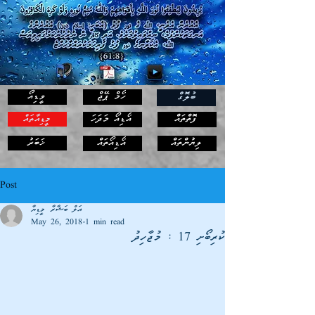
ހޯމް ޕޭޖް
ވީޑިއޯ
ބުލޮގް
ފޮތްތައް
އޯޑިއޯ މަދަހަ
މީޑިއާތައް
ޚަބަރު
ލިޔުންތައް
އޯޑިއޯތައް
Post
އަލް ބަޝާރާ މީޑިޔާ
May 26, 2018
1 min read
ކުރިބޯށި 17 : މުޖާހިދު