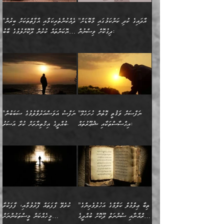
ނިކުމެގެންދަނިކޮށް އެއްޗެހި
ޠަބީޢަތަށް އަސަރުކުރެއެވެ...
ކޮންކަމެއްތޯއެވެ؟“
ވެއްޖެނަމަ, އޭނާގެ ނަފްސުގެ
އުފުލުމުގެ މަސައްކަތްކުރާ
ދެން އެއަށްފަހު އެ ޠަބީޢަތުން
ވިދާޅުވިއެވެ: ”އޭނާ
އުނިކަމާހުރެ މޫނުމަތީގެ ހުރި
”އާދައިގެ ކުދި ކަންކަމުގައި މާބޮޑަށް
”ދެއްކުންތެރިކަމާއި އާފާތްތަކަށް ބިރުން
މީހަކާ ދިމާވިއެވެ. އޭނާގެ
ބުއްދިއަށް އަސަރުކުރެއެވެ...
މަޝްވަރާއަށް އަހާނޭ ރަނގަޅު
ރީތިކަން ދާހުއްޓެވެ.
ދިގުކޮށް ވިސްނުން:
ހެޔޮކަންތައް ކުރުން ދޫކޮށްލުމުގެ ބާބު
ސާމާނު އޭރު
މިއަސަރުކުރުމުގެ އަޞްލުގެ
ޞާލިޙު އަޚެކެވެ.“
އެހެންކަމުން ވިސްނުންތެރި
ބަޔާންކުރުން:
އެކަމެއްގައި އެހާ ދިގުކޮށް
🌴 އިބްނުލް ޖައުޒީ
އުފުލަމުންދިޔައެވެ. އޭރު އޭނާ
ފެށުން އައި ގޮތަކީ:
ދެންނެވުނެވެ: ”އެގޮތަށް
މީހާގެ އަތުގައި އެއްޗެއް
ވިސްނުން ޙައްޤުނުވާ
(597ހ) ވިދާޅުވިއެވެ:
ކިޔަމުންދިޔައެވެ: «الْحَمْدُ
ޞައްޙަކޮށްވާ ޠަބީޢަތެއް
ނެތްނަމަ ދެން
ނެތަސް ކަންބޮޑުވެ
ކަންކަމުގައި މާބޮޑަށް
”ދެއްކުންތެރިކަމާއި
لِله، أسْتَغْفِرُ الله»
ބަދަލުކޮށްލާ ގޮތަށް އައި
ކޮންކަމެއްތޯއެވެ؟“
ހިތާމަކުރުމެއް ނެތެވެ. އެހެނީ
ވިސްނުމަކީ ބައްޔެކެވެ.
އާފާތްތަކަށް ބިރުން
އެވެ. އެއަށްވުރެ އިތުރަށް
ލޯބިވާކަހަލަ އިޙްސާސެކެވެ.
ވިދާޅުވިއެވެ: ”ދިގުކޮށް
ބުއްދިވެރިޔާއަށް ތަނ
ފަހަރެއްގައި މިހެންވަނީ
ހެޔޮކަންތައް ކުރުން
އެއްޗެއް ނުކިޔައެވެ. ދެން
ދެން އެ ޠަބީޢަތުން ބުއްދިއަށް
މުހިއްމު ކަންކަމާއި އަދި
ދޫކޮށްލުމުގެ ބާބު
އޭނާ ވަކިތަނަކަށް ދިޔައެވެ.
އަސަރުކުރީއެވެ. ޝަރީޢަތުގައި
”ނަފްސަށް ވަޤުތީ ގޮތުން ހުށަހެޅޭ
”ނަފްސު އަވަސްއަރުވާލުމުގެ ސަބަބުން
މުހިއްމު ނޫންކަންކަމާމެދުވެސް
ބަޔާންކުރުން: ދަންނާށެވެ!
ދެން އޭނާގެ ބުރަކަށީގައި ހުރި
ލޯބިވެވޭކަހަލަ އިޙްސާސްތައް
އިޙްސާސްތަކާއި ޝުޢޫރުތައް:
ބުއްދީގެ އިޚްތިޔާރަށް ކުރާ އަސަރު.
މާބޮޑަށް ސަމާލުވެގެން
މީސްތަކުންގެ ތެރޭގައި،
ސާމާނުތައް ބަހައްޓަންދެން
ގެނައުން މަނައެއް ނުކުރެއެވެ.
ނަފްސަށް ބައިވަރު ވަޤުތީ
ބައެއް ނަފްސުތަކުގެ
ހުށިޔާރުވެގެން އުޅޭ ބައެއް
ދެއްކުންތެރިއަކަށް ވެދާނޭކަމަށް
އަހަރެން ހުރީމެވެ. ދެން
މިސާލަކަށް ބެލުމުގެ
ޞިފަތަކާއި އިޙްސާސްތައް
ޠަބީޢަތުގައި
ނަފްސުތަކުގެ ސަބަބުން
ބިރުން ހެޔޮ ޢަމަލުކުރުން
ބުނެފީމެވެ: "މި ނޫން އެއްޗެއް
ލައްޒަތެވެ. އެކަމަކު
ލިބިގެންވެއެވެ. އެއީ
އަވަސްއަރުވާލުންވެއެވެ. ދެން
ބުއްދިއަށް ކުރާ
ދޫކޮށްލާ މީހުންވެއެވެ. އެއީ
ކިޔަން ތިބާއަށް ރަނގަޅަށް ނ
ޝަރީޢަތުން އެއ
ނަފްސުގައި ހިފެހެއްޓިގެންވާ
ކުޑަ ވަޤުތުކޮޅެއްގެ ތެރޭގައި
އަސަރުންކަމުގައި ވެދާނެއެވެ.
ގޯހެކެވެ. އަދި ޝައިޠާނާއަށް
ލާޒިމް ޠަބީޢަތުގެ ތެރޭގައިވާ
ބުއްދި ލައްވާ ނުރައްކާތެރި
އެފަދަ ކަންކަމާމެދު ވިސްނާ
ވެވޭ އެއްބަސްވުމެކެވެ.
ކަންކަމެއް ނޫނެވެ. ނަމަވެސް
ޤަރާރުތައް ނިންމާ،
ފިކުރުކުރުން މާބޮޑަށް
އެކަމަކު އޭގައި އަހަރުމެން
”ތިބާ ޢިލްމުލް ކަލާމްގެ އަހުލުވެރިންގެ
ކުރެވޭ ފާފަތައް ފޮރުވުމާއި، ފާފަކުރާ
އެއީ ހުށަހެޅި ލައިގަންނަ
އިޚްތިޔާރުކުރަން އެނަފްސު
ދިގުލައިފިނަމަ, ފުރިހަމަ ކުރުން
ތަފްޞީލުކޮށް ބުނަމެވެ.
(ޤުރްއާނާއި ސުންނަތް ދޫކޮށް ބުއްދީގެ
މީހެއްކަން މީސްތަކުންނަށް