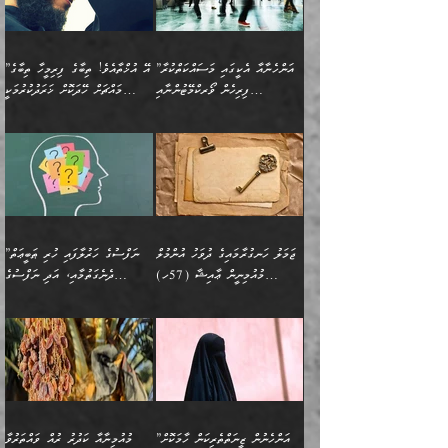
”އާނއެކެވެ. އަހަރެން
މީހެއްކަމުގައި މީހުންނަށް
އަންޑަރސްޓޭންޑު
ރަސްކަލަކު، ﷲ އަށް
ހޯދަން މަސައްކަތްކުރުމާއި
ބޭރުވެއްޖެނަމަ, އެހިސާބުން
ދެފަހަރަކު ޙާޒިރުވީމެވެ. ދެން
ދައްކަންވެގެން، އަދި އޭނާއަކީ
ނުވެވޭނެއެވެ. ދެންފަހެ
އީމާންވެއްޖެ މީހުންގެ ތެރެއިން
ވަޒީފާ އަދާކުރުމުގެ ދަރަޖަ
ބުއްދިއަށް އަސަރުކުރެއެވެ.
އެއަށ
ﷲ ދެކެ ބިރުގަންނަ
އަންހެނާއަށް ބަލާއިރު ތިޔަ
މީހަކު އަތުޖެހިއްޖެނަމަ
ބޮޑުކޮށް މަތިކުރުމެވެ.
ޠަބީޢީ އާދައިގެ މިން ތެރޭގައި
”އަންހެނާއާ އެކީގައި މަސައްކަތްކުރާ
”އޭ އުޚްތާއެވެ! ތިބާގެ ފިރިމީހާ ތިބާގެ
ދެމީހުންގެ ގުޅުމަކީ އެކަކު
އެމީހަކު ޞަލީބަށް އެރުވުމަށް
ޚާއްޞަކޮށް ޑޮކްޓަރީކަމާއި
އެޞިފަތައް ހުރިނަމަ,
ފިރިހެން ވޯރކްމޭޓުންނާއި
މައްޗަށް ހޭދަކޮށް ޚަރަދުކުރުމަކީ
އަނެކަކުގެ ވިސްނުން ފަހުމްވެ
އަމުރުކުރަމުން ދިޔައެވެ. ދެން
އިންޖިނޭރުކަންފަދަ
އެޞިފަތަކަށް އަސަރުކުރުވާ،
ކްލާސްމޭޓުންނަކީ މަރެވެ.
ޢައިބެއް ނޫނެވެ.
ޅިޔަނުންނާއިމެދު ޙަދީޘްގައި
ހަމަ އެގޮތަށް ތިބާގެ
ދޭހަވުމަށްވުރެ މާ މަތީ
ﷲ އަށް އީމާންވާ މީހުންގެ
ވަޒީފާތަކެވެ. އެހެނީ ވަޒީފާ
އޭގެ މައްޗަށް ޙުކުމްކުރާ
އައިސްފައިވަނީ އެއީ މަރު
ބައްޕައާއި، ތިބާގެ ފިރިހެން
ގުޅުމެކެވެ. އެއީ އެކަކު
ތެރެއިން މީހަކު ގެނެވި
އަދާކުރުމުގެ ދަރަޖަ ބޮޑުކޮށް
އެއްޗަކީ ބުއްދިކަމުގައިވެއެވެ.
ކަމުގައިއެވެ. އައުލަވީ
ދަރިފުޅުވެސް ތިބާއަށް
އަނެކަކު ފުރިހަމަކޮށްދޭ
ޞަލީބަށް އެރުވުމަށް
މަތިކުރާ ޒުވާން އަންހެނާ
އެއީ ބުއްދީގައި ޢިލްމާއި،
ޤިޔާސުން އެޙަދީޘްގައި:
ޚަރަދުކޮށްދިނުން ޢައިބަކަށް
ގުޅުމެކެވެ. އެހެންކަމުން،
އަމުރުކުރިހިނދު އޭނާއަށް
ތަޖ
އަންހެނާ ވަޒީފާ އަދާކުރާ
ނުވެއެވެ. އެހުރިހާ
ތިބާގެ ވިސްނުމާއި ޚިޔާލާ
ބުނެވުނެވެ: "ވަޞިއްޔަތެއް
ތަނުގައި އުޅޭ، ފިރިހެނުން
އެންމެންވެސް މުދަލާއި ފައިސާ
އެއްގޮތްވެ ވިސްނޭ އަންހެނަކު
އޮތިއްޔާ ކުރާށެވެ." ދެން އޭނާ
ޖަމަލު ހަނގުރާމައިގެ ދުވަހު އުންމުލް
”ނަފްސުގެ ހަރުލާފައި ހުރި ޠަބީޢަތް
ހިމެނެއެވެ. އެއީ އެމީހުންގެ
އެއްކުރާ މަޤްޞަދެއްކަމުގައި
ހޯދަން ތިބާއަށް ޙާޖަތެއް
ބުނެފިއެވެ: "އަހަރެން
މުއުމިނީން ޢާއިޝާ (57ހ)
ދެނެގަތުމާއި، އަދި ނަފްސުގެ
ވޯރކްމޭޓު އަންހެނާގެ ގާތަށް
ބަލަނީ ތިބާއެވެ. އެގޮތުން
ނުވެއެވެ. ތިބާ ޙާޖަތް
ވަޞިއްޔަތް ކުރާނީ
ނިކުމެވަޑައިގަންނަވަން
އެދުންވެރިކަން ބުއްދިން ވަޒަންކުރުމަށް
”އަންހެނުން ޖިހާދުކުރަން
ނަފްސުގެ ޠަބީޢަތުގެ ހުރި
ވަދެއުޅުން ގިނަވެގެންވާ
ބައްޕަގެ ގާތުގައި: "ތިހާވަރަށް
ޤަޞްދުކުރެއްވިހިނދު އުންމުލް
އެއިން ކުރާ އަސަރު:
ޖެހިގެންވަނީ ތިބާގެ
ކޮންކަމަކަށްހެއްޔެވެ. އަހަރެން
ޖެހޭނެކަމަށްވާނަމަ ﷲ ގެ
ޞިފަތަކަކީ ކޮބައިކަން
ފިރިހެނުންނެވެ. ފަހެ އެމީހުންނީ
ބުރަކޮށް މަސައްކަތްކޮށް
މުއުމިނީން އުންމު ސަލަމާ (61ހ)
ވިސްނުމާއި ޚިޔާލާއެކު ތިބާ
ދުނިޔެއަށް ވެއްދުނީ އަހަރެންގެ
ރަސޫލާ صلى الله عليه
ނޭނގެނީސް، ނަފްސު
އެކަމަނާއަށް ލިޔުއްވިކަމަށް
ޅިޔަނުންނަށްވުރެ އެތައް
ދާއޮހޮރުވަނީ ކީއްވެހޭ"
ބަލައިގަންނަ އަންހެނަކު
ލަފައެއް ނެތިއެވެ. އެތަނުގ
وسلم ކަމަނާއަށް އެކަމަށް
ޝަހުވަތްތައް ނަގައިގަންނަ
ރިވާކުރެވެއެވެ:
ގޮތަކުން ނުރައްކާ ބޮޑު
އަހައިފިނަމަ އޭނާ ބުނާނީ
ހޯދުމެވެ. އެހެނ
ޢަހްދު ހިއްޕެވީހެވެ. ކަމަނާ
ގޮތް ވަޒަންކުރަން ބުއްދިއަށް
ބައެކެވެ. އެގޮތުން މަސައްކަތު
ތިމަންނާގެ ދަރިން
(ރަނގަޅު ސީދާ ގޮތުން)
ކުޅަދާނަނުވެއެވެ.
މާހައުލުގައި އުޅޭ ފިރިހެނުން،
އުފާކޮށްދިނުމަށެވެ. ފިރިމިހާގެ
”އަންހެނުން ޒީނަތްތެރިކަން ހާމަކޮށް
މުއުމިނާއާ ކަދުރު ރުއް ވައްތަރުވާ