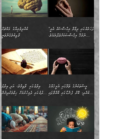
”ފަހަރެއްގައި ދިމާވާ އިޙްސާސެއް އެއީ
ބުއްދިވެރިޔާގެ މައްޗަށް
ނުރުހޭ އިޙްސާސަކަށްވެދާނެއެވެ.
ވާޖިބުވެގެންވަނީ
މިސާލަކަށް ކަމަކާމެދު ބިރުގަތުމެވެ.
”ފަހަރެއްގައި ދިމާވާ
⭐ އިބްނު ޙިއްބާނު (354ހ)
އިޙްސާސެއް އެއީ ނުރުހޭ
ވިދާޅުވިއެވެ: ”ބުއްދިވެރިޔާގެ
އިޙްސާސަކަށްވެދާނެއެވެ.
މައްޗަށް ވާޖިބުވެގެންވަނީ: މި
މިސާލަކަށް ކަމަކާމެދު
ދުނިޔޭގެ ކަންކަމުން އޭނާގެ
ބިރުގަތުމެވެ. ދެން
ޢިލްމު ގަޑުބަޑުކޮށްލާނޭ
އެއިޙްސާސް
ކަންކަމުން އެއްކިބާވުމެވެ. އެއީ
މީސްތަކުންގެ ތެރޭގައި އެމީހެއްގެ
ޢިލްމުގައި ލާޒިމްވެ، އަދި ޢިލްމު
ވަރުގަދަވެގެންވާނަމަ؛
އޭނާއަށް ކުޅަދާނަވީ ވަރަކަށް
ބުއްދި، ބޭރު ފެންޑާގައި ބާއްވާފައި
ހޯދުމުގައި ދެމިހުރުމަށް ހިތްވަރުދިނުން
އެކަމަކާމެދު ނަފުރަތްތެރިވެ،
ޢަމަލުކުރުމުގައި ހުންނާނޭކަމަށް
އޮންނަ މީހުންވެއެވެ.
ބަޔާންކުރުން:
💥 ޝުޢުބާ ބްނުލް ޙައްޖާޖު
🔥އިބްނު ޙިއްބާނު (354ހ)
އަދި އެކަންކުރި މީހަކަށްވެސް
އޮންނަ ޤަޞްދާ އެކުގައިއެވެ.
(160ހ) ވިދާޅުވިއެވެ:
ވިދާޅުވިއެވެ: ”ޢިލްމުގައި
ނަފުރަތުކުރުން
ކޮންމެ ދުއިސައްތަ ޙަދީޘަކުން
”މީސްތަކުންގެ ތެރޭގައި
ލާޒިމްވެ، އަދި ޢިލްމު
މެދުވެރިކުރުވައެވެ. އެއީ
ފަސް ޙަދީޘަށް
އެމީހެއްގެ ބުއްދި، ބޭރު
ހޯދުމުގައި ދެމިހުރުމަށް
ފިޠުރީގޮތުން ޠަބީޢަތް އެކަމަށް
ޢަމަލުކުރެވުނަސް، އޭރުން
ފެންޑާގައި ބާއްވާފައި އޮންނަ
ހިތްވަރުދިނުން ބަޔާންކުރުން:
ލެނބިގެންވިޔަސްމެއެވެ.
ޢިލްމުގެ ޒަކާތް