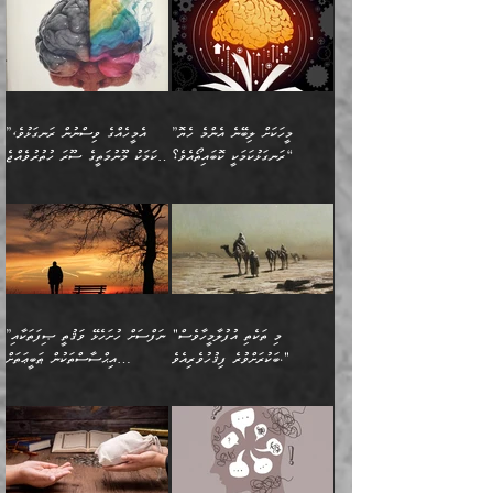
ފުށޫއަރާ އިދިކީލަވާނެއެވެ. އަދި
ހިތައިފިނަމަ ފަހެ އެމީހަކަށްވަނީ
ބުއްދިއާއި ވިސްނުންތެރިކަން
ރޯދަ ހިފާއިރު މީނާވެސް
(148ހ) ކިޔާދެއްވިއެވެ:
އެމޮޅެތި ކަންކަމާ ގުޅުމެއް
ވިސްނުން ދިގު ނުކުރުންވެއެވެ.
ބުއްދިވެރިޔާގެ ބަސްތައް އެއީ
ސުވަރުގެއެވެ." 📖 ސުނަނު
އިތުރުކޮށްދޭނެ ކަމަކީ: އޭނާފަދަ
އެމީހުންނާއެކު ރޯދަހިފައެވެ.
”އަހަރެންގެ ބައްޕަގެ ޙިމާރެއް
ނުވެއެވެ. އެހެނީ ނަފްސަކީ
ކިތަންމެ މަދު
އަބީ ދާވޫދު 📖 ފަހެ ތިބާގެ
(އެހެން ބުއްދިވެރިންނާ)
އެމީހުން
ގެއްލުނެވެ. ދެން ބައްޕަ
ވަޒަންހަމަވާ އެއްޗެއް ނޫނެވެ.
ބަސްތަކެއްވިޔަސް އޭގެ ޤަދަރު
އަންހެން ދަރިން
ގާތްވުމާއި، އެއާ އިދިކޮޅު އިދ
ވިދާޅުވިއެވެ: ”ﷲ ތަޢާލާ
ނަފްސު ކަންކަން
ބޮޑުވެގެންވެއެވެ. އެއީ
ކައިވެނިކުރުވުމުގައި
އަހަރެންނަށް އޭތި އަނބުރާ
މަސްހުނިކޮށްލައެވެ. އެގޮތުން
ފާފަވެރިޔާގެ ކުރިމަތިލުން
ފަރުވާކުޑަކޮށް، ޢާއިލާއެއް
”މީހަކަށް ލިބޭނެ އެންމެ ހެޔޮ
”އެމީހެއްގެ ވިސްނުން ރަނގަޅުވެ،
ރައްދުކުރައްވައިފިނަމަ ފަހެ
މީހަކު ބުރު ސޫރަ ރީތި
ކިތަންމެ ކުޑަކަމެއްވިޔަސް
ބިނާކޮށް ކައިވެންޏެއް
ރަނގަޅުކަމަކީ ކޮބައިތޯއެވެ؟“
އެކަމަކު މޫނުމަތީގެ ސޫރަ ހުތުރުވެއްޖެ
އެކަލާނގެ ރުއްސަވާނޭ
ފުރިހަމަ، މުދާތައް
މީހާ,
އޭގެ މުޞީބާތް ބޮޑުވެގެންވާ
ޤާއިމުކުރުން ދޫކޮށްފައި
🪨 އިބްނުލް މުބާރަކު
☘️ އިބްނު ޙިއްބާނު
ޙަމްދުގެ ބަސްތަކަކުން
ތަނަވަސްވެ، އެކަމަކު އެއާއެކު
ގޮތަށެވެ. އަދި ބުއްދިވެރިކަމުގެ
ކިޔެވުމާއި އެހެން
(181ހ) އަށް ދެންނެވުނެވެ:
(354ހ) ވިދާޅުވިއެވެ:
އަހަރެން އެކަލާނގެއަށް
ޢަޤީދާއާއި ފިކުރު ފުރެދިގެންވާ
ތެރޭގައި: އެއްވެސް ކަ
މަޤްޞަދުތަކުގައި އެކުދިން
”މީހަކަށް ލިބޭނެ އެންމެ ހެޔޮ
”އެމީހެއްގެ ވިސްނުން
ޙަމްދުކުރާހުށީމެވެ.“ ދެން މާ
މީހަކަށް ވެދާނެއެވެ. ދެން
މަޝްޣޫލުކުރުވުމާމެދު ތިބާ
ރަނގަޅުކަމަކީ ކޮބައިތޯއެވެ؟“
ރަނގަޅުވެ، އެކަމަކު
ގިނައިރެއް ނުވެ އޭގެ
މިފަދަ މީހަކުގެ ރީތިކަމާއި
ނަމަނަމަ ސަމާލުވެ
ވިދާޅުވިއެވެ: ”އޭނާގެ
މޫނުމަތީގެ ސޫރަ ހުތުރުވެއްޖެ
އަސްދާނުގޮނޑިއާއި ލަގަނާއި
އޭނާގެ މޮޅެތި ތަކެއްޗަށްޓަކައި
ކިބައިގައިވާ ފުރާ ފުރިހަމަ
މީހާ, ފަހެ އޭނާގެ ނަފްސުގެ
އެކީގައި އޭތި ގެނެވުނެވެ.
ބެލުމަކީ: އޭނާގެ ޢަޤީދާއާއި
"މި ތަކެތި އުފުލާމީހާވެސް
”ނަފްސަށް ހުށަހެޅޭ ވަޤުތީ ޞިފަތަކާއި
ބުއްދިއެވެ.“ ދެންނެވުނެވެ:
(ބުއްދިއާއި ވިސްނުމުގެ)
ދެން އެކަލޭގެފާނު އެއަށް
ޤަބޫލުކުރާ ގޮތްތަކާއި
ބަކުރަށްވުރެ ފިޤުހުވެރިއެވެ."
އިޙްސާސްތަކުން ޠަބީޢަތަށް
”އެގޮތަށް ލިބިގެންނުވިނަމަ
ހެޔޮކަމުން އޭނާގެ މޫނުގެ
ސަވާރުވިއެވެ. އަދި އޭގެ
ފިކުރުވެސް ނަފްސަށް
އަސަރުކުރުން:
🔅 ބަކްރު ބްނު ޢަބްދި ﷲ
ނަފްސަށް ހުށަހެޅިގެން އަންނަ
ދެން ކޮން އެއްޗެއްތޯއެވެ؟“
ހުތުރުކަން ހަނދާން
މައްޗަށް ސީދާވިހިނދު، ހެދުން
ރަނގަޅުކޮށް ޖަރީކޮށްދޭ
އަލްމުޒަނީ (108ހ)
އެކި ވައްތަރުގެ
ވިދާޅުވިއެވެ: ”ރިވެތި ރަނގަޅު
ނައްތާލައެވެ. އަނެއްކޮޅުން
ބޮނޑިކޮށްލައްވާފައި، އުޑާއި
ކަމެކެވެ. އެއީ (ޙަޤީޤަތުގައި)
ކިޔާދެއްވިއެވެ: ”އަހަރެން
އިޙްސާސްތަކުގެ ބާރުމިން ހުރި
އަދަބެކެވެ.“ ދެންނެވުނެވެ:
އެމީހަކުގެ މޫނުމަތި ރީތިވެ،
ދިމާލަށް އިސްތަށިފުޅު
އެ ދެކަންތަކުގެ ދ
އެއްފަހަރަކު ގެއިން
މިންވަރަކުން އިންސާނާގެ
”އެކަން ނެތްނަމަ ދެން
އެކަމަކު ވިސްނުން ކޮށި