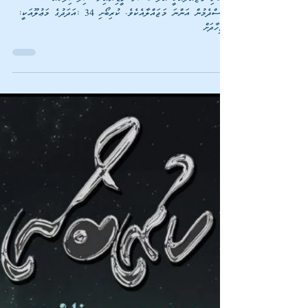
ކުރިބޯށި 34 : ޖިހާދަށް ލޯބިކުރާ ދަރިންތަކެއް
ތަރުބިއްޔަތުކުރުން
ކުރިބޯށި މަޖައްލާއަކީ އަލް ބަޝާރާ މީޑިޔާއިން ސިލްސިލާކޮއް
ގެނެސްދެމުން އަންނަ މަޖައްލާއެކެވެ. ކުރިބޯށި 34 :އަދަދުގެ މަޢުލޫއަކީ: