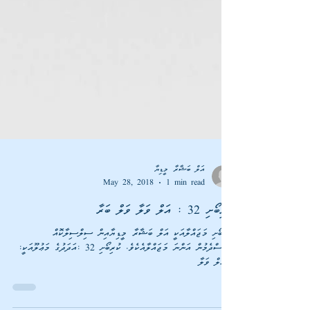
އަލް ބަޝާރާ މީޑިޔާ
May 28, 2018
1 min read