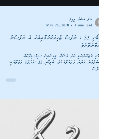
އަލް ބަޝާރާ މީޑިޔާ
May 28, 2018
1 min read
ކުރިބޯށި 33 : ނަފްސް ޠާހިރުކުރުމާއިއެކު އެ ނަފްސުން
ކުރިބޯށި މަޖައްލާއަކީ އަލް ބަޝާރާ މީޑިޔާއިން ސިލްސިލާކޮއް
ގެނެސްދެމުން އަންނަ މަޖައްލާއެކެވެ. ކުރިބޯށި 33 :އަދަދުގެ މަޢުލޫއަކީ: