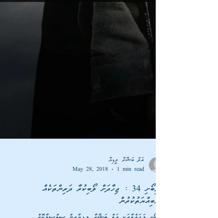
އަލް ބަޝާރާ މީޑިޔާ
May 28, 2018
1 min read