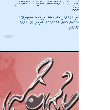
އަލް ބަޝާރާ މީޑިޔާ
May 28, 2018
1 min read
ކުރިބޯށި 31 : ފުރައްސާރަ ކުރާމީހާގެ މައްޗަށްވަނީ
ކުރިބޯށި މަޖައްލާއަކީ އަލް ބަޝާރާ މީޑިޔާއިން ސިލްސިލާކޮއް
ގެނެސްދެމުން އަންނަ މަޖައްލާއެކެވެ. ކުރިބޯށި 31 :އަދަދުގެ