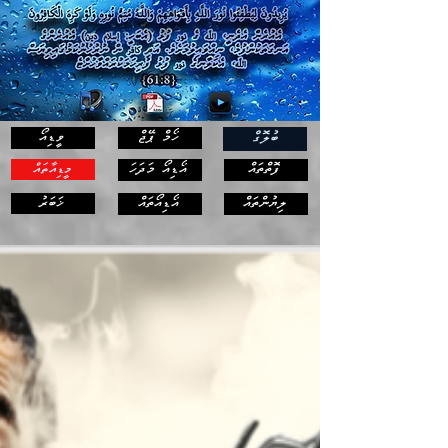
ހޯމް ޕޭޖް
ވީޑިއޯ
ބުލޮގް
ފޮތްތައް
އޯޑިއޯ މަދަހަ
މީޑިއާތައް
ޚަބަރު
ލިޔުންތައް
އޯޑިއޯތައް