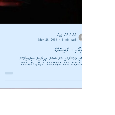
އަލް ބަޝާރާ މީޑިޔާ
May 28, 2018
1 min read
ކުރިބޯށި މަޖައްލާއަކީ އަލް ބަޝާރާ މީޑިޔާއިން ސިލްސިލާކޮއް