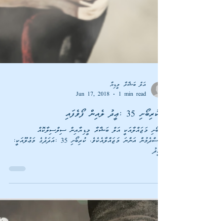
އަލް ބަޝާރާ މީޑިޔާ
Jun 17, 2018
1 min read
ކުރިބޯށި މަޖައްލާއަކީ އަލް ބަޝާރާ މީޑިޔާއިން ސިލްސިލާކޮއް
ގެނެސްދެމުން އަންނަ މަޖައްލާއެކެވެ. ކުރިބޯށި 35 :އަދަދުގެ މަޢުލޫއަކީ: