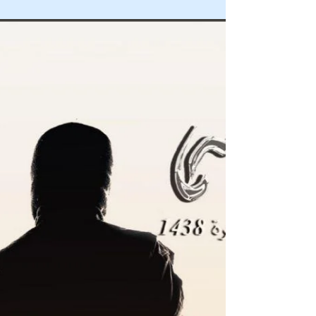
ކުރިބޯށި 32 : އަލް ވަލާ ވަލް ބަރާ
ކުރިބޯށި މަޖައްލާއަކީ އަލް ބަޝާރާ މީޑިޔާއިން ސިލްސިލާކޮއް
ގެނެސްދެމުން އަންނަ މަޖައްލާއެކެވެ. ކުރިބޯށި 32 :އަދަދުގެ މަޢުލޫއަކީ: