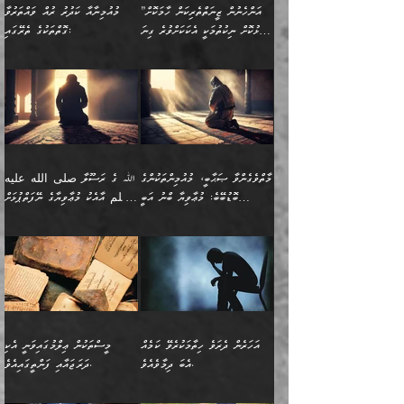
(ރަނގަޅު ސީދާ ގޮތުން)
ކުޅަދާނަނުވެއެވެ.
މާހައުލުގައި އުޅޭ ފިރިހެނުން،
އުފާކޮށްދިނުމަށެވެ. ފިރިމިހާގެ
”އަންހެނުން ޒީނަތްތެރިކަން ހާމަކޮށް
މުއުމިނާއާ ކަދުރު ރުއް ވައްތަރުވާ
ފޭވެއްޖެއެވެ! ފޭވެއްޖެއެވެ!
ނަފްސުތަކުގައިވާ ކޮންމެ
ޅިޔަނުންނާ އެކި ގޮތްގޮތުން
ގާތުން އެހެން އަހައިފިނަމަ
ފާޅުކޮށް ނިކުތުމަކީ އެކަކަށްވުރެ ގިނަ
ގޮތްތަކުގެ ތެރޭގައި:
ރަށްތަކަށް ދަތުރުފަތުރުކޮށް،
ޠަބީޢަތަކުންވެސް، އެތައް
އެއްގޮތްވެ، އަދި އެހެން
ބުނާނީ ތިމަންނާގެ
މީހުން އޭގައި ހިއްސާވާ ފާފައެކެވެ.
ތިބާގެ އަންހެން ދަރިފުޅު
🌴 ﷲ ތަޢާލާ
ކުރިއަށް ނިކުމެއުޅުން
ބައިވަރު ޝަހުވަތްތައް
ގޮތްތަކުން ނުރައްކާ
އަނބިމީހާއާއި ޢާއިލާގެ
ޢައުރަނިވާނުކޮށް، ނުވަތަ
ވަޙީކުރެއްވިއެވެ: ( أَلَمۡ
އެކަލޭގެފާނު ކަމަނާއަށް
އެނަފްސު ބަލައިގަންނަ ގޮތަށް
އިތުރުވެއެވެ. އެ ދެމީހުންގެ
ބޭނުންތައް ފުއްދާ
ޒީނަތް ހާމަކޮށްގެން
تَرَ كَیۡفَ ضَرَبَ
ނަހީކުރެއްވިކަމެއް
އަސަރުކުރެއެވެ. އެގޮތުން
މެދުގައި އެއ
ޚަރަދުކުރުމަށެވެ. އަދި ފިރިހެން
ނިކުންނަހިނދު އޭގެ
ٱللَّهُ مَثَلࣰا كَلِمَةࣰ
ނޭނގޭހެއްޔެވެ!؟ ފަހެ ދީނުގެ
ނަފްސަކީ މަތިވެ
ދަރިފުޅު
ހިއްސާއެއް ތިބާއަށްވެއެވެ.
طَیِّبَةࣰ كَشَجَرَةࣲ
ތަނބު އަރިއަޅައިފިނަމަ
ބޮޑުވެގަންނަން ބޭނުންވާ
އަދި ފިތުނަވެރިވާ ކޮންމެ
طَیِّبَةٍ أَصۡلُهَا ثَابِتࣱ
އަންހެނުން މެދުވެރިކޮށް އެ
ނަފްސެއްނަމަ؛
މާތްވެގެންވާ ޞަޙާބީ، މުއުމިންތަކުންގެ
ﷲ ގެ ރަސޫލާ صلى الله عليه
ޒުވާނެއް، އަދި އެއަންހެނާއާ
وَفَرۡعُهَا فِی
ޘާބިތެއް ނުކުރެވޭނެއެވެ! އަދި
މީސްތަކުންގެ މަދަޙަ ތަޢުރީފު
ބޮޑުބޭބެ: މުޢާވިޔާ ބްނު އަބީ
وسلم އާއެކު މުޢާވިޔާގެ ނޭފަތްޕުޅަށް
ދިމާލަށް ބެލުން އަމާޒުކުރާ
ٱلسَّمَاۤءِ ) (إبراهيم
އޭގައި ބާގަނޑެއް ހެދިއްޖެނަމަ
ބަލައިގަތުން މަދުކުރަން
ސުފްޔާނު (60ހ):
ވަތް ހިރަފުސް ވެލިކޮޅެއްވެސް ޢުމަރު
ﷲ ގެ ރަސޫލާ صلى الله
💧އިބްނުލް މުބާރަކު
ކޮންމެ ޒުވާނެއްގެ ފާފަ، އެ
: ٢٤) "اللّه ހެޔޮ ރަނގަޅު
ބްނު ޢަބްދުލް ޢަޒީޒަށްވުރެ ހެޔޮވެ
އަންހެނުންނަކަށް އެ ފޫބައްދާ
ޖެހެއެވެ. އެއީ އެ ޠަބީޢަތާއެކު
عليه وسلم ގެ
(181ހ) އާ
ހިއްސާގައި ހިމެނެއެވެ. އެހެނީ
ކަލިމައެއްގެ މިސާލު، ހެޔޮ
މާތްވެގެންވެއެވެ!“
އިޞްލާޙެއް ނުކުރެވޭނެއެވެ!
މަދަޙަޘަނާ ލިބުމުން؛
ޞަޙާބީންނާމެދު
އެސުވާލުކުރެވުމުން
އެއީ ތިބާގެ އަންހެން
ރަނގަޅު ގަހެއް ފަދައިން
އަންހެނުންގެ ޖިހާދަ
ހެއްލުންތެރިކަމާއި، ބޮޑާކަމާއި،
އަހުލުއްސުންނާގެ ޢަޤީދާއާ
ވިދާޅުވިއެވެ: ”ﷲ ގެ ރަސޫލާ
ދަރިފުޅެވެ. އަދި އެދަރިފުޅު
ޖައްސަވަނީ ކޮންފަދައަކުންކަން
ނަފްސުގެ ޢައިބުތައް ހަނދާނ
ޚިލާފުވުމުގެ ކޮޅުމަތި، އަދި
صلى الله عليه وسلم
ނިވާކޮށް ފަރުދާކުރަން
ތިބާއަށް ނުފެނޭހެއްޔެވެ؟
އެތެރޭގައި ފޮރުވައިގެން އޮތް
އާއެކު މުޢާވިޔާގެ ނޭފަތްޕުޅަށް
ތިބާއަށްވަނީ
އެގަހުގެ މައިގަނޑާއި ބުޑު
އަހަރެން ދެރަވެ ހިތާމަކުރެވޭ ކަމެއް
މީސްތަކުން ޢިލްމުގައިވަނީ އެކި
ނުބައި ފާސިދު ޢަޤީދާ ފާޅުވަނީ
ވަތް ހިރަފުސް ވެލިކޮޅެއްވެސް
އަމުރުވެވިގެންނެވެ. ތިބާ
ރަނގަޅަށް ބިމުގައި ހަރުލާ
އެބަ ދިމާވެއެވެ.
ދަރަޖައާއި ފަންތީގައިއެވެ.
މާތްވެގެންވާ ޞަޙާބީ މުޢާވިޔާ
ޢުމަރު ބްނު ޢަބްދުލް
އެހެން ކަންތައް ނުކޮށްފިނަމަ
ސާބިތުވެފައިވެއެވެ. އަދި
🍁 ޢަބްދުއް ރަޙްމާނު ބްނު
🌾އިމާމް އައްޝާފިޢީ
ބްނު އަބީ ސުފްޔާނަށް
ޢަޒީޒަށްވުރެ ހެޔޮވެ