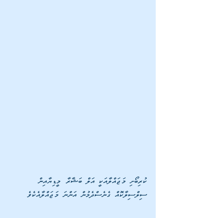
ކުރިބޯށި މަޖައްލާއަކީ އަލް ބަޝާރާ މީޑިޔާއިން 
ސިލްސިލާކޮއް ގެނެސްދެމުން އަންނަ މަޖައްލާއެކެވެ