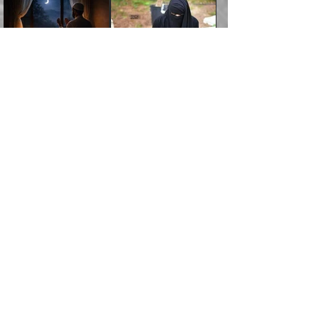
ތިބާ ފާފަވެރިވާނެއެވެ. އަދި
އެގަހުގެ ގޮފިތައް މައްޗަށް
ޒައިދު ބްނު އަސްލަމް
(204ހ) ވިދާޅުވިއެވެ:
ޤަދަރުކުޑަކޮށް،
މާތްވެގެންވެއެވެ!“ 📖
ތިބާގެ ސަބަބުން މެދުވެރިވި
އަރައިގެންގޮސް
(182ހ) ކިޔާދެއްވިއެވެ:
”މީސްތަކުން ޢިލްމުގައިވަނީ
ކުޑައިމީސްކޮށް، ވަށްބަސްބުނާ
އައްޝަރީޢާ ލިލްއާޖުއްރީ 📖
ފާފަތައް އޭގެ މިންވަރަކުން
އުޑަށްގޮސްފައެވެ." ރަސޫލާ
”އަހަރެން އެއްދުވަހަކު އަބޫ
އެކި ދަރަޖައާއި
ހިސާބުންނެވެ. 💥ވަކީޢު
🌾މުޢާވިޔާ ބްނު އަބީ
ތިބާގެ
صلى الله عليه وسلم
ޙާޒިމު (133ހ)އަށް
ފަންތީގައިއެވެ. ޢިލްމުގައި
ބްނުލް ޖައްރާޙު (197ހ)
ސުފްޔާނު ވައްޓާލާފައި
ޙަދީޘްކުރެއްވި
ދެންނެވީމެވެ: "އަހަރެން
އެމީހުންގެ ދަރަޖަވަނީ: އެ
ވިދާޅުވިކަމަށް ރިވާކުރެވެއެވެ:
ޢަދުލުވެރި އިމާމުންނަކީ
”ޤުރްއާނުގެ އަލީގައި، އަންހެނާ ބޭރަށް
”ނަފްސު ވަކިކަމަކާ އުޅެގަންނަހިނދު
ދެރަވެ ހިތާމަކުރެވޭ ކަމެއް
ޢިލްމުން އެމީހުން ދަނެފައިހުރި
”މުޢާވިޔާ رضي الله
ފަހެއްކަމުގައި، އެއީ
ވަޒީފާ އަދާކޮށް މަސައްކަތްކުރުމަށް
ބުއްދިން ނަފްސު ވަޒަންކުރުމުގައި
އެބަ ދިމާވެއެވެ." އެކަލޭގެފާނު
ދަރަޖަތައް ހުރި ވަރަކަށެވެ.
عنه ވަނީ ދޮރުގެ
އަބޫބަކުރު، ޢުމަރު، ޢުޘްމާނު،
ނިކުތުމުގެ ޝަރުޠުތައް.
ކޮންމެހެންވެސް ދެކަމަކަށް
މޫސާގެފާނު މަދްޔަނަށް
▪️ފުރަތަމައީ: ނަފްސު
ވިދާޅުވިއެވެ: "އޭ އަޚާގެ
ފަހެ ޢިލްމު އުނގެނޭ މީހުން،
ބަލަންޖެހެއެވެ:
އަތްގަނޑުގެ މަޤާމުގައިއެވެ.
ޢަލީ، އަދި ޢުމަރު ބްނު
ވަދެވަޑައިގަތްހިނދު އެތަނުގައި
އެކަމަކަށް ކުރިމަތިލައިގެން
ދަރިޔާއެވެ! އެއީ ކޮންކަމެއް
އެ ޢިލްމު ގިނަކުރުމަށް
އެ އަތްގަނޑު ތަޅުވާލައިފި
ޢަބްދުލް ޢަޒީޒުކަމުގައި
ދެ އަންހެނުން ފެން ބަލާ
އުޅުމުގެ ވަރުގަދަކަމާއި
ހެއްޔެވެ؟" އަހަރެން
އެމީހުންނަށް ކުރެވެން އޮތް
މީހާއާމެދު އަދި އޭގެ މައްޗަށް
ސުފްޔާނުގެ މައްޗަށް ހަދާފައިވާ
ގޮސްހުއްޓާ ފެނިވަޑައިގެން
ބަލިކަށިކަމަށެވެ. އެކަންހުރި
ދެންނެވީމެވެ: "ދުނިޔެދެކެ
އެންމެ ބޮޑަކަށް
ހުރި ބޭކަލުންނާމެދު (ނުބައި
ބަހެއްގެ ވާހަކަ ނަންގަނެވުމުން
ވިދާޅުވި ބަސްފުޅުވާ
މިންވަރެއްގެ މައްޗަށް ބުއްދިން
ލޯބިވެވެނީއެވެ." ދެން
މަސައްކަތްކޮށް، އަދި ޢިލްމު
އިމާމް އ
އާޔަތުގައިވެއެވެ: (قَالَ مَا
ނަފްސު ހިފަހައްޓައިގެން، އަދި
އެކަލޭގެފާނު ވިދާޅުވިއެވެ: "އޭ
ހޯދުމުގެ ދެމެދުގައިވާ ކޮންމެ
އަހަރެންގެ ހަތަރު އަނބިން ތިބެއެވެ.
މައްކާގައި ހުރި ފޮތިވިއްކާ މީހެއްގެ
خَطۡبُكُمَاۖ قَالَتَا لَا
ދޫކޮށްލައިގެން، އަދި
އަޚާގެ ދަރިޔާއެވެ! ދަންނާށެވެ!
ހުރަހަކަށް ކެތްތެރިވެ، އަދި
ގާތުގައި ހެދުމެއް ގަންނަން އަހަރެން
🍁 ޙައްޖާޖު ބްނު ޔޫސުފު
نَسۡقِي حَتَّىٰ يُصۡدِرَ
ކޮއްޕާލައިގެން ބަލަހައްޓައެވެ.
މިކަންތަކަށް ބަލާއިރު، ﷲ
ﷲ ދެއްވި ޢިލްމުގެ
ހުއްޓުނީމެވެ.
🍁 އަލްޙަސަނުލް ބަޞްރީ
(95ހ) ކިޔާދިންކަމަށް
ٱلرِّعَآءُۖ وَأَبُونَا
އެގޮތުން އެކަމަކަށް
ތަޢާލާ އަހަރެން ލޯބިޖެއްސެވި
ނައްޞާއި، އަދި
(110ހ) ކިޔާދެއްވިއެވެ:
ރިވާކުރެވެއެވެ: ”އަހަރެންގެ
شَيۡخٌ كَبِيرٌ.)
ކުރިމަތިލައިގެން ދާގޮތަށް
އެއްޗެއްދެކެ ލޯބިވެވިގެން
އިސްތިންބާޠުކޮށް ޙުކުމް
”މައްކާގައި ހުރި ފޮތިވިއްކާ
ހަތަރު އަނބިން ތިބެއެވެ.
(القصص: ٢٣)
ހުރިނަމަ އެކަމެއްގެ މަތީގައި
އަހަރެންގެ ނަފްސު ކ
ހޯދައިގަތުމުގައި އެކަލާނގެއަށް
މީހެއްގެ ގާތުގައި ހެދުމެއް
އެއީ: ހިންދު ބިންތު
"އެކަލޭގެފާނު ވިދާޅުވިއެވެ:
ދެމިނުހުރެވޭނެވަރަށް (މާ
ނިޔަތް އިޚްލާޞްތެ