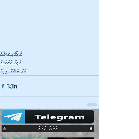
ކުރިބޯށި މަޖައްލާ
ހުރިހާ ފޮތްތަކެއް
އަލް ބަޝާރާ މީޑިޔާ
އެންމެ ފަހުގެ