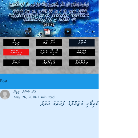
ހޯމް ޕޭޖް
ވީޑިއޯ
ބުލޮގް
ފޮތްތައް
އޯޑިއޯ މަދަހަ
މީޑިއާތައް
ޚަބަރު
ލިޔުންތައް
އޯޑިއޯތައް
Post
އަލް ބަޝާރާ މީޑިޔާ
May 26, 2018
1 min read
ކުރިބޯށި މަޖައްލާގެ ފުރަތަމަ އަދަދު