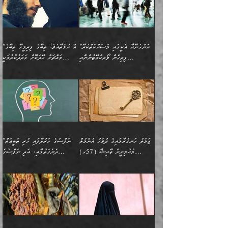
ޢުމަރު ވިދާޅުވިއެވެ:
އިންސާނާއަކީ ވަރަޢަވެރި
ވިސްނުމާ އެއްގޮތްވެ
”އެއްފަހަރަކު އުޅުނު
ވެދާނެއެވެ: 1- އާމްދަނީ
މިންގަނޑަށްވުރެ އެޞިފަތައް
”އާނއެކެވެ. އަހަރެން
މީހެއްކަމުގައި މީހުންނަށް
އަންޑަރސްޓޭންޑު
ރަސްކަލަކު، ﷲ އަށް
ހޯދަން މަސައްކަތްކުރުމާއި
ބޭރުވެއްޖެނަމަ, އެހިސާބުން
ދެފަހަރަކު ޙާޒިރުވީމެވެ. ދެން
ދައްކަންވެގެން، އަދި އޭނާއަކީ
ނުވެވޭނެއެވެ. ދެންފަހެ
އީމާންވެއްޖެ މީހުންގެ ތެރެއިން
ވަޒީފާ އަދާކުރުމުގެ ދަރަޖަ
ބުއްދިއަށް އަސަރުކުރެއެވެ.
އެއަށ
ﷲ ދެކެ ބިރުގަންނަ
އަންހެނާއަށް ބަލާއިރު ތިޔަ
މީހަކު އަތުޖެހިއްޖެނަމަ
ބޮޑުކޮށް މަތިކުރުމެވެ.
ޠަބީޢީ އާދައިގެ މިން ތެރޭގައި
”އަންހެނާއާ އެކީގައި މަސައްކަތްކުރާ
”އޭ އުޚްތާއެވެ! ތިބާގެ ފިރިމީހާ ތިބާގެ
ދެމީހުންގެ ގުޅުމަކީ އެކަކު
އެމީހަކު ޞަލީބަށް އެރުވުމަށް
ޚާއްޞަކޮށް ޑޮކްޓަރީކަމާއި
އެޞިފަތައް ހުރިނަމަ,
ފިރިހެން ވޯރކްމޭޓުންނާއި
މައްޗަށް ހޭދަކޮށް ޚަރަދުކުރުމަކީ
އަނެކަކުގެ ވިސްނުން ފަހުމްވެ
އަމުރުކުރަމުން ދިޔައެވެ. ދެން
އިންޖިނޭރުކަންފަދަ
އެޞިފަތަކަށް އަސަރުކުރުވާ،
ކްލާސްމޭޓުންނަކީ މަރެވެ.
ޢައިބެއް ނޫނެވެ.
ޅިޔަނުންނާއިމެދު ޙަދީޘްގައި
ހަމަ އެގޮތަށް ތިބާގެ
ދޭހަވުމަށްވުރެ މާ މަތީ
ﷲ އަށް އީމާންވާ މީހުންގެ
ވަޒީފާތަކެވެ. އެހެނީ ވަޒީފާ
އޭގެ މައްޗަށް ޙުކުމްކުރާ
އައިސްފައިވަނީ އެއީ މަރު
ބައްޕައާއި، ތިބާގެ ފިރިހެން
ގުޅުމެކެވެ. އެއީ އެކަކު
ތެރެއިން މީހަކު ގެނެވި
އަދާކުރުމުގެ ދަރަޖަ ބޮޑުކޮށް
އެއްޗަކީ ބުއްދިކަމުގައިވެއެވެ.
ކަމުގައިއެވެ. އައުލަވީ
ދަރިފުޅުވެސް ތިބާއަށް
އަނެކަކު ފުރިހަމަކޮށްދޭ
ޞަލީބަށް އެރުވުމަށް
މަތިކުރާ ޒުވާން އަންހެނާ
އެއީ ބުއްދީގައި ޢިލްމާއި،
ޤިޔާސުން އެޙަދީޘްގައި:
ޚަރަދުކޮށްދިނުން ޢައިބަކަށް
ގުޅުމެކެވެ. އެހެންކަމުން،
އަމުރުކުރިހިނދު އޭނާއަށް
ތަޖ
އަންހެނާ ވަޒީފާ އަދާކުރާ
ނުވެއެވެ. އެހުރިހާ
ތިބާގެ ވިސްނުމާއި ޚިޔާލާ
ބުނެވުނެވެ: "ވަޞިއްޔަތެއް
ތަނުގައި އުޅޭ، ފިރިހެނުން
އެންމެންވެސް މުދަލާއި ފައިސާ
އެއްގޮތްވެ ވިސްނޭ އަންހެނަކު
އޮތިއްޔާ ކުރާށެވެ." ދެން އޭނާ
ޖަމަލު ހަނގުރާމައިގެ ދުވަހު އުންމުލް
”ނަފްސުގެ ހަރުލާފައި ހުރި ޠަބީޢަތް
ހިމެނެއެވެ. އެއީ އެމީހުންގެ
އެއްކުރާ މަޤްޞަދެއްކަމުގައި
ހޯދަން ތިބާއަށް ޙާޖަތެއް
ބުނެފިއެވެ: "އަހަރެން
މުއުމިނީން ޢާއިޝާ (57ހ)
ދެނެގަތުމާއި، އަދި ނަފްސުގެ
ވޯރކްމޭޓު އަންހެނާގެ ގާތަށް
ބަލަނީ ތިބާއެވެ. އެގޮތުން
ނުވެއެވެ. ތިބާ ޙާޖަތް
ވަޞިއްޔަތް ކުރާނީ
ނިކުމެވަޑައިގަންނަވަން
އެދުންވެރިކަން ބުއްދިން ވަޒަންކުރުމަށް
”އަންހެނުން ޖިހާދުކުރަން
ނަފްސުގެ ޠަބީޢަތުގެ ހުރި
ވަދެއުޅުން ގިނަވެގެންވާ
ބައްޕަގެ ގާތުގައި: "ތިހާވަރަށް
ޤަޞްދުކުރެއްވިހިނދު އުންމުލް
އެއިން ކުރާ އަސަރު:
ޖެހިގެންވަނީ ތިބާގެ
ކޮންކަމަކަށްހެއްޔެވެ. އަހަރެން
ޖެހޭނެކަމަށްވާނަމަ ﷲ ގެ
ޞިފަތަކަކީ ކޮބައިކަން
ފިރިހެނުންނެވެ. ފަހެ އެމީހުންނީ
ބުރަކޮށް މަސައްކަތްކޮށް
މުއުމިނީން އުންމު ސަލަމާ (61ހ)
ވިސްނުމާއި ޚިޔާލާއެކު ތިބާ
ދުނިޔެއަށް ވެއްދުނީ އަހަރެންގެ
ރަސޫލާ صلى الله عليه
ނޭނގެނީސް، ނަފްސު
އެކަމަނާއަށް ލިޔުއްވިކަމަށް
ޅިޔަނުންނަށްވުރެ އެތައް
ދާއޮހޮރުވަނީ ކީއްވެހޭ"
ބަލައިގަންނަ އަންހެނަކު
ލަފައެއް ނެތިއެވެ. އެތަނުގ
وسلم ކަމަނާއަށް އެކަމަށް
ޝަހުވަތްތައް ނަގައިގަންނަ
ރިވާކުރެވެއެވެ:
ގޮތަކުން ނުރައްކާ ބޮޑު
އަހައިފިނަމަ އޭނާ ބުނާނީ
ހޯދުމެވެ. އެހެނ
ޢަހްދު ހިއްޕެވީހެވެ. ކަމަނާ
ގޮތް ވަޒަންކުރަން ބުއްދިއަށް
ބައެކެވެ. އެގޮތުން މަސައްކަތު
ތިމަންނާގެ ދަރިން