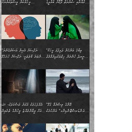
ދިގުލައިފިނަމަ, ފުރިހަމަ ކުރުން
ތަފްޞީލުކޮށް ބުނަމެވެ.
(ޤުރްއާނާއި ސުންނަތް ދޫކޮށް ބުއްދީގެ
މީހެއްކަން މީސްތަކުންނަށް
ކަންކަމެވެ. މިސާލަކަށް:
ބޭނުންވެއެވެ. ދެން ނަފްސަށް
ޙައްޤުވާ ކަންކަން
ހެޔޮކަންތައް ބެހިގެންދަނީ:
ޙުއްޖަތްތަކާއި ވިސްނުންތައް
އެނގިގެންވުމަށް ނުރުހުންވުމާއި،
އަބޫ ޢުމަރު އަޙްމަދު ބްނު
🌴 އިބްނުލް ޖައުޒީ
ހިތާމަޔާއި އުފަލާއި،
އޭގެ އަވަސްއަރުވާލުމާއި،
ބޭނުންކޮށްގެން ދީނުގެ ކަންކަމުގައި
މީސްތަކުން އޭނާ ނުބައިކޮށްފައި
ފުރިހަމަކުރުން މަނާކުރާ
🔹ސީދާ އެކަމުގައި
މުޙައްމަދު އަލްމާލިކީ
(597ހ) ވިދާޅުވިއެވެ:
ކަންބޮޑުވުމާއި
އަނެއްކޮޅުން ބުއްދި
ވާހަކަދައްކާ މީހުންގެ) މަޖްލިސްތަކަށް
އެއްޗެހިކިޔުމަށް ނުރުހުންވުން
ކަމެއްކަމުގައި:
(ދުނިޔަވީ) ލައްޒަތެއް ނެތް
(429ހ)، ބަޣުދާދުން
”ކުރެވޭ ފާފަތައް ފޮރުވުމާއި،
ޙާޒިރުވިންހެއްޔެވެ؟“
ހުއްދަވެގެންވާކަން ބަޔާންކުރުން:
ހިތްފަސޭހަވުމާއި،
މަޝްޣޫލުކޮށްލާފަދަ އެހެރަ
ރައްކާތެރިކަމުގެ ފިޔަވަޅުތައް
ކަންކަމެވެ. މިސާލަކަށް
ޤައިރަވާނުގެ ރަށަށް އައިހިނދު
ފާފަކުރާ މީހެއްކަން
ބިރުވެރިކަމާއި އަމާންކަމުގެ
އިޙްސާސްތަކާއި ޝުޢޫރުތައް
އެޅުމާއި، ދިމާވެދާނޭ ގޮތ
ނަމާދާއި، ރޯދައާއި، ޙައްޖާއި،
އަބޫ މުޙައްމަދު އިބްނު އަބީ
މީސްތަކުންނަށް
އިޙްސާސާއި، މޮޅިވެރިކަމާއި
ޖަމަޢަވެއްޖެނަމަ, އެހިނދުން
ހަ
ޒައިދު އަލްޤައިރަވާނީ
އެނގިގެންވުމަށް
ހިތްހަމަޖެހުމާއި އެނޫންވެސް
ނުބައި ރައުޔު، އަދި ފަހުން
”ތިބާގެ އަންހެން ދަރިފުޅު މީހަކާ
”ނަފްސަށް އެއިން އަސަރުގެންނަ
(386ހ) އެކަލޭގެފާނާ
ނުރުހުންވުމާއި، މީސްތަކުން
ގިނަ ކަންކަމެވެ. މި
ހިތާމަކުރާނޭ ކަންކަން ބުއްދިން
ނީނދެ ހުންނަން ހިތްވަރުދިނުމާމެދު
ތިންވަނަ ބާވަތަކީ: ނަފްސަށް ހުށަހެޅޭ
ވާހަކަދައްކަވަމުން
އޭނާ ނުބައިކޮށްފައި
ޞިފަތަކުން ކަމެއް ނަފްސުގައި
އިޚްތިޔާރުކުރެއެވެ. އަދި
ތިބާ ހުށިޔާރުވެ ޚަބަރުދާރުވާށެވެ!
ކަންކަމެވެ. (ޝުޢޫރުތަކާއި
އެގޮތަށް ތިމަންނާ ހިތްވަރުދެނީ
އެގޮތުން ނަފްސުގެ
އެއްސެވިއެވެ: ”ތިބާ ޢިލްމުލް
އެއްޗެހިކިޔުމަށް ނުރުހުންވުން
އިޙްސާސްތަކެވެ.)
އަބަދުމެ ހަރުލައިގެން
ފަހަރެއްގައި އެފަދަ ބުއްދިއެއް
ކިހިނެއްހެއްޔެވެ؟ އެކަމަށް
ޠަބީޢަތުގައި ލޯބިވުމާއި
ކަލާމްގެ އަހުލުވެރިންގެ
ހުއްދަވެގެންވާކަން
ދާއިމަކަށް ނުހުރެއެވެ. އެކަމަކު
ބަލިކަށިވެ ގަމާރުވެ
ހިތްވަރުދޭން ބޭނުންކުރާ
ނުރުހުންވުމާއި، އުފާވުމާއި
(ޤުރްއާނާއި ސުންނަތް ދޫކޮށް
ބަޔާންކުރުން: ކުރެވޭ ނުބައި
އެކަންކަން ލައިގަނެފައި
ކޮސްވެގެންވާ ކަމަށް ތުހުމަތުވެ
ފެތުރިގެންވާ ފަސް ގޮތެއް
ދެރަވުންވެއެވެ. މިއީ
ބުއްދީގެ ޙުއްޖަތްތަކާއި
ކަންތައް ފޮރުވާ
އަނެއްކާ ފިލ
އަހަރެން ތިބާއަށް ކިޔާދޭނަމެވެ.
ނަފްސުތަކުގައިވާ ޠަބީޢީ
ވިސްނުންތައް ބޭނުންކޮށްގެން
ވަންހަނާކުރުމަކީ
ތިބާގެ އަންހެން ދަރިފުޅަށް
ޞިފަތަކެކެވެ. ނަމަވެސް
ދީނުގެ ކަންކަމުގައި
ދެއްކުންތެރިކަމެއްކަމުގައި
”އޭނާގެ ވިސްނުމާ ގުޅޭ
އެއްފަހަރަކު އުޅުނު ރަސްކަލަކު، ﷲ
އަދި އެކުއްޖާގެ
އެކަންކަން އިންސާނާއަށް
ވާހަކަދައްކާ މީހުންގެ)
ހީކުރާ މީހަކު ހީކޮށްފާނެއެވެ.
"އަންޑަރސްޓޭންޑިންގ" އަންހެނަކު
އަށް އީމާންވެއްޖެ މީހުންގެ ތެރެއިން
މުސްތަޤްބަލަށް އެކަމުގެ
ޖެހޭހިނދު އެއީ ވަޤުތީ ގޮތުން
މަޖްލިސްތަކަށް
އެކަންވަނީ އެހެންނެއް ނޫނެވެ.
ހޯދަން ވަރުބަލިވެގެން އުޅެއެވެ.
މީހަކު އަތުޖެހިއްޖެނަމަ އެމީހަކު
އޭ އަޚާއެވެ! ތިބާއާ އެއްފަދަ
🌴 ހިޝާމު ބްނު އިސްމާޢީލު
ނުރައްކާ ނޭނގިހުރެވެސް ތިބާ
ހުށަހެޅޭ ޞިފަތަކަކަށްވެއެވެ.
ޞަލީބަށް އެރުވުމަށް އަމުރުކުރަމުން
ޙާޒިރުވިންހެއްޔެވެ؟“ އަބޫ
މަނާވެގެންވާކަމަކީ
ފިރިހެނަކާ މެނުވީ ތިބާގެ
(217ހ) ކިޔާދެއްވިއެވެ:
އެކަމަށް ވެއްޓިފައި
ދެން އޭގެ ޠަބީޢީ
ދިޔައެވެ.