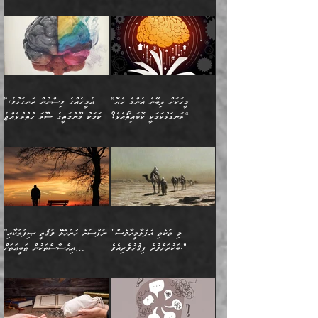
ހުތުރުނުކުރާހުއްޓެވެ...
އެއްގޮތްވެއެވެ. ނުވަތަ އެމީހުން
މަގުފުރެދިފައިވާ ބަޔަކުގެ ކިބައިގައިވާ
🌱 ޖަޢުފަރު ބްނު މުޙައްމަދު
އެމީހުންގެ މަގުފުރެދުމާއި
ފުށޫއަރާ އިދިކީލަވާނެއެވެ. އަދި
ހިތައިފިނަމަ ފަހެ އެމީހަކަށްވަނީ
މޮޅެތި ރިވެތި ކަންކަމަށް ބަލާ
ބުއްދިއާއި ވިސްނުންތެރިކަން
ރޯދަ ހިފާއިރު މީނާވެސް
(148ހ) ކިޔާދެއްވިއެވެ:
އެމޮޅެތި ކަންކަމާ ގުޅުމެއް
ވިސްނުން ދިގު ނުކުރުންވެއެވެ.
ބުއްދިވެރިޔާގެ ބަސްތައް އެއީ
ސުވަރުގެއެވެ." 📖 ސުނަނު
އިތުރުކޮށްދޭނެ ކަމަކީ: އޭނާފަދަ
އެމީހުންނާއެކު ރޯދަހިފައެވެ.
”އަހަރެންގެ ބައްޕަގެ ޙިމާރެއް
ނުވެއެވެ. އެހެނީ ނަފްސަކީ
ކިތަންމެ މަދު
އަބީ ދާވޫދު 📖 ފަހެ ތިބާގެ
(އެހެން ބުއްދިވެރިންނާ)
އެމީހުން
ގެއްލުނެވެ. ދެން ބައްޕަ
ވަޒަންހަމަވާ އެއްޗެއް ނޫނެވެ.
ބަސްތަކެއްވިޔަސް އޭގެ ޤަދަރު
އަންހެން ދަރިން
ގާތްވުމާއި، އެއާ އިދިކޮޅު އިދ
ވިދާޅުވިއެވެ: ”ﷲ ތަޢާލާ
ނަފްސު ކަންކަން
ބޮޑުވެގެންވެއެވެ. އެއީ
ކައިވެނިކުރުވުމުގައި
އަހަރެންނަށް އޭތި އަނބުރާ
މަސްހުނިކޮށްލައެވެ. އެގޮތުން
ފާފަވެރިޔާގެ ކުރިމަތިލުން
ފަރުވާކުޑަކޮށް، ޢާއިލާއެއް
”މީހަކަށް ލިބޭނެ އެންމެ ހެޔޮ
”އެމީހެއްގެ ވިސްނުން ރަނގަޅުވެ،
ރައްދުކުރައްވައިފިނަމަ ފަހެ
މީހަކު ބުރު ސޫރަ ރީތި
ކިތަންމެ ކުޑަކަމެއްވިޔަސް
ބިނާކޮށް ކައިވެންޏެއް
ރަނގަޅުކަމަކީ ކޮބައިތޯއެވެ؟“
އެކަމަކު މޫނުމަތީގެ ސޫރަ ހުތުރުވެއްޖެ
އެކަލާނގެ ރުއްސަވާނޭ
ފުރިހަމަ، މުދާތައް
މީހާ,
އޭގެ މުޞީބާތް ބޮޑުވެގެންވާ
ޤާއިމުކުރުން ދޫކޮށްފައި
🪨 އިބްނުލް މުބާރަކު
☘️ އިބްނު ޙިއްބާނު
ޙަމްދުގެ ބަސްތަކަކުން
ތަނަވަސްވެ، އެކަމަކު އެއާއެކު
ގޮތަށެވެ. އަދި ބުއްދިވެރިކަމުގެ
ކިޔެވުމާއި އެހެން
(181ހ) އަށް ދެންނެވުނެވެ:
(354ހ) ވިދާޅުވިއެވެ:
އަހަރެން އެކަލާނގެއަށް
ޢަޤީދާއާއި ފިކުރު ފުރެދިގެންވާ
ތެރޭގައި: އެއްވެސް ކަ
މަޤްޞަދުތަކުގައި އެކުދިން
”މީހަކަށް ލިބޭނެ އެންމެ ހެޔޮ
”އެމީހެއްގެ ވިސްނުން
ޙަމްދުކުރާހުށީމެވެ.“ ދެން މާ
މީހަކަށް ވެދާނެއެވެ. ދެން
މަޝްޣޫލުކުރުވުމާމެދު ތިބާ
ރަނގަޅުކަމަކީ ކޮބައިތޯއެވެ؟“
ރަނގަޅުވެ، އެކަމަކު
ގިނައިރެއް ނުވެ އޭގެ
މިފަދަ މީހަކުގެ ރީތިކަމާއި
ނަމަނަމަ ސަމާލުވެ
ވިދާޅުވިއެވެ: ”އޭނާގެ
މޫނުމަތީގެ ސޫރަ ހުތުރުވެއްޖެ
އަސްދާނުގޮނޑިއާއި ލަގަނާއި
އޭނާގެ މޮޅެތި ތަކެއްޗަށްޓަކައި
ކިބައިގައިވާ ފުރާ ފުރިހަމަ
މީހާ, ފަހެ އޭނާގެ ނަފްސުގެ
އެކީގައި އޭތި ގެނެވުނެވެ.
ބެލުމަކީ: އޭނާގެ ޢަޤީދާއާއި
"މި ތަކެތި އުފުލާމީހާވެސް
”ނަފްސަށް ހުށަހެޅޭ ވަޤުތީ ޞިފަތަކާއި
ބުއްދިއެވެ.“ ދެންނެވުނެވެ:
(ބުއްދިއާއި ވިސްނުމުގެ)
ދެން އެކަލޭގެފާނު އެއަށް
ޤަބޫލުކުރާ ގޮތްތަކާއި
ބަކުރަށްވުރެ ފިޤުހުވެރިއެވެ."
އިޙްސާސްތަކުން ޠަބީޢަތަށް
”އެގޮތަށް ލިބިގެންނުވިނަމަ
ހެޔޮކަމުން އޭނާގެ މޫނުގެ
ސަވާރުވިއެވެ. އަދި އޭގެ
ފިކުރުވެސް ނަފްސަށް
އަސަރުކުރުން:
🔅 ބަކްރު ބްނު ޢަބްދި ﷲ
ނަފްސަށް ހުށަހެޅިގެން އަންނަ
ދެން ކޮން އެއްޗެއްތޯއެވެ؟“
ހުތުރުކަން ހަނދާން
މައްޗަށް ސީދާވިހިނދު، ހެދުން
ރަނގަޅުކޮށް ޖަރީކޮށްދޭ
އަލްމުޒަނީ (108ހ)
އެކި ވައްތަރުގެ
ވިދާޅުވިއެވެ: ”ރިވެތި ރަނގަޅު
ނައްތާލައެވެ. އަނެއްކޮޅުން
ބޮނޑިކޮށްލައްވާފައި، އުޑާއި
ކަމެކެވެ. އެއީ (ޙަޤީޤަތުގައި)
ކިޔާދެއްވިއެވެ: ”އަހަރެން
އިޙްސާސްތަކުގެ ބާރުމިން ހުރި
އަދަބެކެވެ.“ ދެންނެވުނެވެ:
އެމީހަކުގެ މޫނުމަތި ރީތިވެ،
ދިމާލަށް އިސްތަށިފުޅު
އެ ދެކަންތަކުގެ ދ