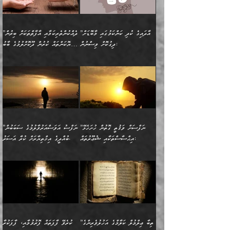
އެއްފަހަރަކު ގެއިން
މިންވަރަކުން އިންސާނާގެ
”އެކަން ނެތްނަމަ ދެން
އެކަމަކު ވިސްނުން ކޮށި
ނިކުމެގެންދަނިކޮށް އެއްޗެހި
ޠަބީޢަތަށް އަސަރުކުރެއެވެ...
ކޮންކަމެއްތޯއެވެ؟“
ވެއްޖެނަމަ, އޭނާގެ ނަފްސުގެ
އުފުލުމުގެ މަސައްކަތްކުރާ
ދެން އެއަށްފަހު އެ ޠަބީޢަތުން
ވިދާޅުވިއެވެ: ”އޭނާ
އުނިކަމާހުރެ މޫނުމަތީގެ ހުރި
”އާދައިގެ ކުދި ކަންކަމުގައި މާބޮޑަށް
”ދެއްކުންތެރިކަމާއި އާފާތްތަކަށް ބިރުން
މީހަކާ ދިމާވިއެވެ. އޭނާގެ
ބުއްދިއަށް އަސަރުކުރެއެވެ...
މަޝްވަރާއަށް އަހާނޭ ރަނގަޅު
ރީތިކަން ދާހުއްޓެވެ.
ދިގުކޮށް ވިސްނުން:
ހެޔޮކަންތައް ކުރުން ދޫކޮށްލުމުގެ ބާބު
ސާމާނު އޭރު
މިއަސަރުކުރުމުގެ އަޞްލުގެ
ޞާލިޙު އަޚެކެވެ.“
އެހެންކަމުން ވިސްނުންތެރި
ބަޔާންކުރުން:
އެކަމެއްގައި އެހާ ދިގުކޮށް
🌴 އިބްނުލް ޖައުޒީ
އުފުލަމުންދިޔައެވެ. އޭރު އޭނާ
ފެށުން އައި ގޮތަކީ:
ދެންނެވުނެވެ: ”އެގޮތަށް
މީހާގެ އަތުގައި އެއްޗެއް
ވިސްނުން ޙައްޤުނުވާ
(597ހ) ވިދާޅުވިއެވެ:
ކިޔަމުންދިޔައެވެ: «الْحَمْدُ
ޞައްޙަކޮށްވާ ޠަބީޢަތެއް
ނެތްނަމަ ދެން
ނެތަސް ކަންބޮޑުވެ
ކަންކަމުގައި މާބޮޑަށް
”ދެއްކުންތެރިކަމާއި
لِله، أسْتَغْفِرُ الله»
ބަދަލުކޮށްލާ ގޮތަށް އައި
ކޮންކަމެއްތޯއެވެ؟“
ހިތާމަކުރުމެއް ނެތެވެ. އެހެނީ
ވިސްނުމަކީ ބައްޔެކެވެ.
އާފާތްތަކަށް ބިރުން
އެވެ. އެއަށްވުރެ އިތުރަށް
ލޯބިވާކަހަލަ އިޙްސާސެކެވެ.
ވިދާޅުވިއެވެ: ”ދިގުކޮށް
ބުއްދިވެރިޔާއަށް ތަނ
ފަހަރެއްގައި މިހެންވަނީ
ހެޔޮކަންތައް ކުރުން
އެއްޗެއް ނުކިޔައެވެ. ދެން
ދެން އެ ޠަބީޢަތުން ބުއްދިއަށް
މުހިއްމު ކަންކަމާއި އަދި
ދޫކޮށްލުމުގެ ބާބު
އޭނާ ވަކިތަނަކަށް ދިޔައެވެ.
އަސަރުކުރީއެވެ. ޝަރީޢަތުގައި
”ނަފްސަށް ވަޤުތީ ގޮތުން ހުށަހެޅޭ
”ނަފްސު އަވަސްއަރުވާލުމުގެ ސަބަބުން
މުހިއްމު ނޫންކަންކަމާމެދުވެސް
ބަޔާންކުރުން: ދަންނާށެވެ!
ދެން އޭނާގެ ބުރަކަށީގައި ހުރި
ލޯބިވެވޭކަހަލަ އިޙްސާސްތައް
އިޙްސާސްތަކާއި ޝުޢޫރުތައް:
ބުއްދީގެ އިޚްތިޔާރަށް ކުރާ އަސަރު.
މާބޮޑަށް ސަމާލުވެގެން
މީސްތަކުންގެ ތެރޭގައި،
ސާމާނުތައް ބަހައްޓަންދެން
ގެނައުން މަނައެއް ނުކުރެއެވެ.
ނަފްސަށް ބައިވަރު ވަޤުތީ
ބައެއް ނަފްސުތަކުގެ
ހުށިޔާރުވެގެން އުޅޭ ބައެއް
ދެއްކުންތެރިއަކަށް ވެދާނޭކަމަށް
އަހަރެން ހުރީމެވެ. ދެން
މިސާލަކަށް ބެލުމުގެ
ޞިފަތަކާއި އިޙްސާސްތައް
ޠަބީޢަތުގައި
ނަފްސުތަކުގެ ސަބަބުން
ބިރުން ހެޔޮ ޢަމަލުކުރުން
ބުނެފީމެވެ: "މި ނޫން އެއްޗެއް
ލައްޒަތެވެ. އެކަމަކު
ލިބިގެންވެއެވެ. އެއީ
އަވަސްއަރުވާލުންވެއެވެ. ދެން
ބުއްދިއަށް ކުރާ
ދޫކޮށްލާ މީހުންވެއެވެ. އެއީ
ކިޔަން ތިބާއަށް ރަނގަޅަށް ނ
ޝަރީޢަތުން އެއ
ނަފްސުގައި ހިފެހެއްޓިގެންވާ
ކުޑަ ވަޤުތުކޮޅެއްގެ ތެރޭގައި
އަސަރުންކަމުގައި ވެދާނެއެވެ.
ގޯހެކެވެ. އަދި ޝައިޠާނާއަށް
ލާޒިމް ޠަބީޢަތުގެ ތެރޭގައިވާ
ބުއްދި ލައްވާ ނުރައްކާތެރި
އެފަދަ ކަންކަމާމެދު ވިސްނާ
ވެވޭ އެއްބަސްވުމެކެވެ.
ކަންކަމެއް ނޫނެވެ. ނަމަވެސް
ޤަރާރުތައް ނިންމާ،
ފިކުރުކުރުން މާބޮޑަށް
އެކަމަކު އޭގައި އަހަރުމެން
”ތިބާ ޢިލްމުލް ކަލާމްގެ އަހުލުވެރިންގެ
ކުރެވޭ ފާފަތައް ފޮރުވުމާއި، ފާފަކުރާ
އެއީ ހުށަހެޅި ލައިގަންނަ
އިޚްތިޔާރުކުރަން އެނަފްސު