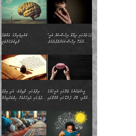
”ފަހަރެއްގައި ދިމާވާ އިޙްސާސެއް އެއީ
ބުއްދިވެރިޔާގެ މައްޗަށް
ނުރުހޭ އިޙްސާސަކަށްވެދާނެއެވެ.
ވާޖިބުވެގެންވަނީ
މިސާލަކަށް ކަމަކާމެދު ބިރުގަތުމެވެ.
”ފަހަރެއްގައި ދިމާވާ
⭐ އިބްނު ޙިއްބާނު (354ހ)
އިޙްސާސެއް އެއީ ނުރުހޭ
ވިދާޅުވިއެވެ: ”ބުއްދިވެރިޔާގެ
އިޙްސާސަކަށްވެދާނެއެވެ.
މައްޗަށް ވާޖިބުވެގެންވަނީ: މި
މިސާލަކަށް ކަމަކާމެދު
ދުނިޔޭގެ ކަންކަމުން އޭނާގެ
ބިރުގަތުމެވެ. ދެން
ޢިލްމު ގަޑުބަޑުކޮށްލާނޭ
އެއިޙްސާސް
ކަންކަމުން އެއްކިބާވުމެވެ. އެއީ
މީސްތަކުންގެ ތެރޭގައި އެމީހެއްގެ
ޢިލްމުގައި ލާޒިމްވެ، އަދި ޢިލްމު
ވަރުގަދަވެގެންވާނަމަ؛
އޭނާއަށް ކުޅަދާނަވީ ވަރަކަށް
ބުއްދި، ބޭރު ފެންޑާގައި ބާއްވާފައި
ހޯދުމުގައި ދެމިހުރުމަށް ހިތްވަރުދިނުން
އެކަމަކާމެދު ނަފުރަތްތެރިވެ،
ޢަމަލުކުރުމުގައި ހުންނާނޭކަމަށް
އޮންނަ މީހުންވެއެވެ.
ބަޔާންކުރުން:
💥 ޝުޢުބާ ބްނުލް ޙައްޖާޖު
🔥އިބްނު ޙިއްބާނު (354ހ)
އަދި އެކަންކުރި މީހަކަށްވެސް
އޮންނަ ޤަޞްދާ އެކުގައިއެވެ.
(160ހ) ވިދާޅުވިއެވެ:
ވިދާޅުވިއެވެ: ”ޢިލްމުގައި
ނަފުރަތުކުރުން
ކޮންމެ ދުއިސައްތަ ޙަދީޘަކުން
”މީސްތަކުންގެ ތެރޭގައި
ލާޒިމްވެ، އަދި ޢިލްމު
މެދުވެރިކުރުވައެވެ. އެއީ
ފަސް ޙަދީޘަށް
އެމީހެއްގެ ބުއްދި، ބޭރު
ހޯދުމުގައި ދެމިހުރުމަށް
ފިޠުރީގޮތުން ޠަބީޢަތް އެކަމަށް
ޢަމަލުކުރެވުނަސް، އޭރުން