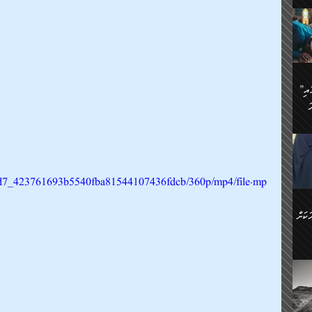
ަމަށް
🔥އިބްނު ޙިއްބާނު (354ހ)
ެ.
ުން
ން:
ައިން
”މީހުން ފެނުމުން އަޅުކަމުގައި
ަކު
ަ
ް
ް
🔥އިބްނުލް ޖައުޒީ (597ހ)
ްމު
 އުޅެ
ުމުން
ެ.
ިވުން
ކުން
ަ
9d2d7_423761693b5540fba81544107436fdcb/360p/mp4/file.mp
ުކޮށް
ން:
ކަށް
ް
ީހުން
ކޮޅުން
ަރު
ވެ.