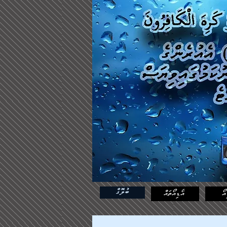
ބުލޮގް
އޯ
އޯޑިއޯތައް