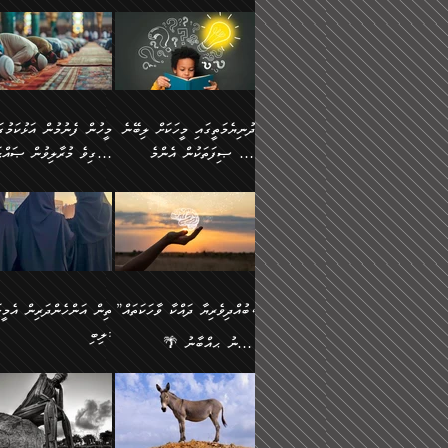
ނަފުރަތުކުރުން
ޢަމަލުކުރުމުގައި ހުންނާނޭކ
💥 ޝުޢުބާ ބްނުލް ޙައްޖާޖު
މީހުންވެއެވެ.
މެދުވެރިކުރުވައެވެ. އެއީ
އޮންނަ ޤަޞްދާ އެކުގައިއެވ
(160ހ) ވިދާޅުވިއެވެ:
ވިދާޅުވިއެވެ: ”ޢިލްމުގައި
ފިޠުރީގޮތުން ޠަބީޢަތް އެކަމަށް
ކޮންމެ ދުއިސައްތަ ޙަދީޘަކ
”މީސްތަކުންގެ ތެރޭގައި
ލާޒިމްވެ، އަދި ޢިލްމު
ލެނބިގެންވިޔަސްމެއެވެ.
ފަސް ޙަދީޘަށް
އެމީހެއްގެ ބުއްދި، ބޭރު
ހޯދުމުގައި ދެމިހުރުމަށް
މިސާލަކަށް އަންހެނާ
ޢަމަލުކުރެވުނަސް، އޭރުން
ފެންޑާގައި ބާއްވާފައި އޮންނަ
ހިތްވަރުދިނުން ބަޔާންކުރު
ފިރިހެނާއަށް ލެނބެއެވެ. ދެން
ޢިލްމުގެ ޒަކާތް އަދާކުރިފަދ
މީހުންވެއެވެ. އަނެއްބަޔަކުގެ
ބުއްދިވެރިޔާގެ މައްޗަށް
ދުނިޔެމަތީގައި މީހަކަށް ލިބޭނެ
ފިރިހެނާއާމެދު ނުރުހުންވެ
އޭނާވެއެވެ. ދެންފަހެ އެމީހ
ބުއްދި އެމީހުންނާ
ވާޖިބުވެގެންވަނީ: އޭނާގެ
ހެޔޮ ޞިފަތަކުން އެންމެ
ހީވާގިވެ މުރާލިވުން ޞައްޙ
ނަފުރަތްތެރިވާ ކަހަލަ ކަމެއް
އެއްކޮށް ޖަމަޢަކުރި ޢިލްމަށ
އެކުގައިވެއެވެ. އަނެއްބަޔަކުގެ
ސިއްރިއްޔާތު އިޞްލާޙުކޮށ
އަންހެނާއަށް ދިމާވެ ވަރުގަދަ
ޢަމަލުކުރަން އެމީހަކު
ފުރަތަމަކަމަކީ ބުއްދިވެރިކަމެވެ.
ކަންކަމާއި ޞައްޙަ ނުވާ
ބުއްދިއެއް ނުވެއެވެ. ދެންފަހެ
ނިމުމަށްފަހު ދެން އެއާ
🪴 އިބްނު ޙިއްބާނު
އިޙްސާސެއް އޭނާއަށް އާދެއެވެ.
ނުކުޅެދުމަކުން އަދި އެ ޢިލ
ކަންކަން ބަޔާންކުރުން:
އެމީހެއްގެ ބުއްދި އެމީހަކާ
ވިއްދައިގެން ޢިލްމު ހޯދަން
(354ހ) ވިދާޅުވިއެވެ:
ވިދާޅުވިއެވެ: ”މީހުން ފެނ
އަދި އެއާއެކު އެއަންހެނ
ޙިފްޡުކޮށް
އެކުގައިވާ މީހަކީ: އެމީހަކު
އަދި އެކަމުގައި ދެމިހުރުމެވ
"ދުނިޔެމަތީގައި މީހަކަށް ލިބޭނެ
އަޅުކަމުގައި ހީވާގިވެ މުރާލ
ވާހަކަދެއްކުމުގެ ކުރިން
އެހެނީ ދުނިޔޭގެ ސަބަބުތަ
ހެޔޮ ޞިފަތަކުން އެންމެ
ޞައްޙަ ކަންކަމާއި ޞައްޙ
އެމީހަކުގެ ފުށުން އެ ނިކުންނަ
އެއްވެސް ސަބަބަކަށް ސާފ
ފުރަތަމަކަމަކީ ބުއްދިވެރިކަމެވެ.
ނުވާ ކަންކަން ބަޔާންކުރު
އެއްޗެއް ފެންނަ މީހާއެވެ.
ރަނގަޅަށް ވާޞިލުވެވޭހުށީ
އަދި އެއީ ﷲ ތަޢާލާ
މީހަކު ރޭއަޅުކަންކުރާ
”ބުއްދިވެރިޔާ ދައްކާ ވާހަކަތައް،
ތިން އަންހެންދަރިން އެމީހަ
ދެންފަހެ އެމީހަކުގެ ބުއްދި ބޭރު
އެކަމުގައި ޢިލްމު ސާފުކޮށ
އެކަލާނގެ އަޅުތަކުންނަށް ދެއްވި
ބަޔަކާއެކުގައި ރޭގަނޑު
ލިބި:
ފެންޑާގައި އޮންނަ މީހަކީ:
ޚާލިޞްވެގެންނެވެ. އަދި
އެންމެ ހެޔޮ ރަނގަޅު
ހޭދަކޮށްފާނެއެވެ. ދެން އެމ
🌴 އިބްނު ޙިއްބާނު
ވާހަކަތަކެއް ދައްކާފައި ދެން
ބުއްދިވެރިޔަކު ވެއްޖެއްޔާ
ކަންތަކުންވާ ކަމެކެވެ.
ރޭގަނޑުގެ ގިނަ ވަޤުތު
(354ހ) ވިދާޅުވިއެވެ:
”ނަބިއްޔާ صلى الله
އޭގެ ފަހުން އެނިކުތް އެއްޗެ
ނިންމާނޭކަމަކީ: އެމީހަކު
އެހެންކަމުން އެއާ އިދިކޮޅު
ނަމާދުކޮށްފާނެއެވެ. އަނެއް
”ބުއްދިވެރިޔާ ދައްކާ ވާހަކަތައް،
عليه وسلم
ކުރާކަމަކާ
ޞިފައެއް ޤާއިމުކޮށްގެން ހުރި
މީނާގެ ޢާދައަކީ ސާޢަތެއްވ
ޞައްޙަކޮށް ސަލާމަތުންވާ
ޙަދީޘްކުރެއްވިކަމަށް
މީހަކާ އެކުގައި އިށީންދެ
އިރުކޮޅެއް ރޭއަޅުކަންކުރުމެ
ހަށިގަނޑެއް ސީދާވާހެން
ރިވާކުރެވެއެވެ: "ތިން