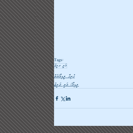
Tags:
އަލީ ރމީޒު
ހުރިހާ ވީޑިއޯއެއް
ވީޑިއޯ/ އަލީ ރަމީޒު