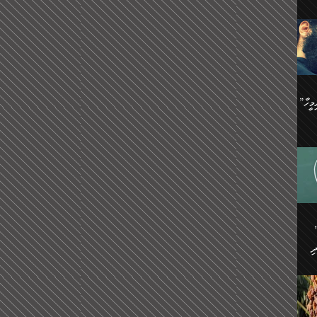
ިޝާމު ބްނު އިސްމާޢީލު
އް
:
އަކީ
ް
ައި
ެއިން
މީހަކު
”އޭ އުޚްތާއެވެ! ތިބާގެ ފިރިމީހާ
،
ެން
ވެ.
ެ
ައާއި،
 ތަޖ
ެސް
ިހާ
ް
އިސާ
އޭނާ
ި
 ހަރުލާފައި ހުރި
ި
ރަށް
ެން
ެންގެ
ެއިން
ގ