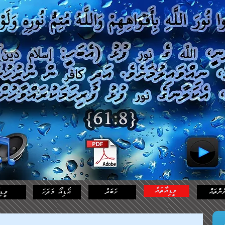
މީޑިއާތައް
ުންތައް
ޚަބަރު
އޯޑިއޯ މަދަހަ
ވީޑި