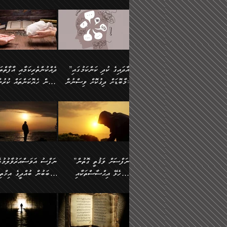
މައްޗަށް ސީދާވިހިނދު، ހެދުން
އެއީ (ޙަޤީޤަތުގައި) އެ
ޠަބީޢަތަށް އަސަރުކުރުން:
ދެން ކޮން އެއްޗެއްތޯއެވެ؟“
ނައްތާލައެވެ. އަނެއްކޮޅުން
🔅 ބަކްރު ބްނު ޢަބްދި ﷲ
ނަފްސަށް ހުށަހެޅިގެން އަ
ބޮނޑިކޮށްލައްވާފައި، އުޑާއި
ދެކަންތަކުގެ ދ
ވިދާޅުވިއެވެ: ”ރިވެތި ރަނގަޅު
އެމީހަކުގެ މޫނުމަތި ރީތިވެ
އަލްމުޒަނީ (108ހ)
އެކި ވައްތަރުގެ އިޙްސާސްތ
ދިމާލަށް އިސްތަށިފުޅު
އަދަބެކެވެ.“ ދެންނެވުނެވެ:
އެކަމަކު ވިސްނުން ކޮށި
ކިޔާދެއްވިއެވެ: ”އަހަރެން
ބާރުމިން ހުރި މިންވަރަކުނ
”އެކަން ނެތްނަމަ ދެން
ވެއްޖެނަމަ, އޭނާގެ ނަފްސ
އެއްފަހަރަކު ގެއިން
އިންސާނާގެ ޠަބީޢަތަށް
ކޮންކަމެއްތޯއެވެ؟“
އުނިކަމާހުރެ މޫނުމަތީގެ ހު
ނިކުމެގެންދަނިކޮށް އެއްޗެހި
އަސަރުކުރެއެވެ... ދެން
ވިދާޅުވިއެވެ: ”އޭނާ
ރީތިކަން ދާހުއްޓެވެ.
އުފުލުމުގެ މަސައްކަތްކުރާ މީހަކާ
އެއަށްފަހު އެ ޠަބީޢަތުން
”އާދައިގެ ކުދި ކަންކަމުގައި
މަޝްވަރާއަށް އަހާނޭ ރަނގަޅު
އެހެންކަމުން ވިސްނުންތެރ
ދިމާވިއެވެ. އޭނާގެ ސާމާނު އޭރު
ބުއްދިއަށް އަސަރުކުރެއެވެ.
މާބޮޑަށް ދިގުކޮށް ވިސްނުން:
ބިރުން ހެޔޮކަންތައް ކުރުނ
ޞާލިޙު އަޚެކެވެ.“
މީހާގެ އަތުގައި އެއްޗެއް
އުފުލަމުންދިޔައެވެ. އޭރު އޭނާ
މިއަސަރުކުރުމުގެ އަޞްލުގެ
ދެންނެވުނެވެ: ”އެގޮތަށް
ނެތަސް ކަންބޮޑުވެ
ދޫކޮށްލުމުގެ ބާބު ބަޔާންކުރުން:
ކިޔަމުންދިޔައެވެ: «الْحَمْدُ
ފެށުން އައި ގޮތަކީ:
އެކަމެއްގައި އެހާ ދިގުކޮށް
🌴 އިބްނުލް ޖައުޒީ
ނެތްނަމަ ދެން
ހިތާމަކުރުމެއް ނެތެވެ. އެހ
لِله، أسْتَغْفِرُ الله»
ޞައްޙަކޮށްވާ ޠަބީޢަތެއް
ވިސްނުން ޙައްޤުނުވާ
(597ހ) ވިދާޅުވިއެވެ:
ކޮންކަމެއްތޯއެވެ؟“
ބުއްދިވެރިޔާއަށް ތަނ
އެވެ. އެއަށްވުރެ އިތުރަށް
ބަދަލުކޮށްލާ ގޮތަށް އައި
ކަންކަމުގައި މާބޮޑަށް
”ދެއްކުންތެރިކަމާއި އާފާތްތ
ވިދާޅުވިއެވެ: ”ދިގުކޮށް
އެއްޗެއް ނުކިޔައެވެ. ދެން އޭނާ
ލޯބިވާކަހަލަ އިޙްސާސެކެވެ
ވިސްނުމަކީ ބައްޔެކެވެ.
ބިރުން ހެޔޮކަންތައް ކުރުނ
ވަކިތަނަކަށް ދިޔައެވެ. ދެން
ދެން އެ ޠަބީޢަތުން ބުއްދި
ފަހަރެއްގައި މިހެންވަނީ
ދޫކޮށްލުމުގެ ބާބު ބަޔާންކ
އޭނާގެ ބުރަކަށީގައި ހުރި
އަސަރުކުރީއެވެ. ޝަރީޢަތުގ
މުހިއްމު ކަންކަމާއި އަދި
ދަންނާށެވެ! މީސްތަކުންގެ
”ނަފްސަށް ވަޤުތީ ގޮތުން
ސާމާނުތައް ބަހައްޓަންދެން
ލޯބިވެވޭކަހަލަ އިޙްސާސްތަ
މުހިއްމު ނޫންކަންކަމާމެދުވެސް
ތެރޭގައި، ދެއްކުންތެރިއަކަށ
ހުށަހެޅޭ އިޙްސާސްތަކާއި
ސަބަބުން ބުއްދީގެ އިޚްތިޔ
އަހަރެން ހުރީމެވެ. ދެން
ގެނައުން މަނައެއް ނުކުރެއ
މާބޮޑަށް ސަމާލުވެގެން
ވެދާނޭކަމަށް ބިރުން ހެޔޮ
ބުނެފީމެވެ: "މި ނޫން އެއްޗެއް
މިސާލަކަށް ބެލުމުގެ ލައްޒަ
ޝުޢޫރުތައް:
ކުރާ އަސަރު.
ހުށިޔާރުވެގެން އުޅޭ ބައެއް
ޢަމަލުކުރުން ދޫކޮށްލާ
ނަފްސަށް ބައިވަރު ވަޤުތީ
ބައެއް ނަފްސުތަކުގެ
ކިޔަން ތިބާއަށް ރަނގަޅަށް ނ
އެކަމަކު ޝަރީޢަތުން އެއ
ނަފްސުތަކުގެ ސަބަބުން
މީހުންވެއެވެ. އެއީ ގޯހެކެވ
ޞިފަތަކާއި އިޙްސާސްތައް
ޠަބީޢަތުގައި
ބުއްދިއަށް ކުރާ
އަދި ޝައިޠާނާއަށް ވެވޭ
ލިބިގެންވެއެވެ. އެއީ
އަވަސްއަރުވާލުންވެއެވެ. ދ
އަސަރުންކަމުގައި ވެދާނެއެވެ.
އެއްބަސްވުމެކެވެ. އެކަމަކު
ނަފްސުގައި ހިފެހެއްޓިގެންވާ
ކުޑަ ވަޤުތުކޮޅެއްގެ ތެރޭގައ