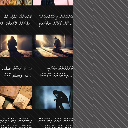
وسلم ކަމަނާއަށް އެކަމަށް
ޝަހުވަތްތައް ނަގައިގަންނަ
މާހައުލުގައި އުޅޭ ފިރިހެނުން،
އުފާކޮށްދިނުމަށެވެ. ފިރިމިހ
(61ހ) އެކަމަނާއަށް
ޢަހްދު ހިއްޕެވީހެވެ. ކަމަނާ
ވަޒަންކުރަން ބުއްދިއަށް
ޅިޔަނުންނާ އެކި ގޮތްގޮތުން
ގާތުން އެހެން އަހައިފިނަމ
(ރަނގަޅު ސީދާ ގޮތުން)
ކުޅަދާނަނުވެއެވެ.
ލިޔުއްވިކަމަށް ރިވާކުރެވެއެވެ:
”އަންހެނުން ޒީނަތްތެރިކަން
މުއުމިނާއާ ކަދުރު ރުއް
އެއްގޮތްވެ، އަދި އެހެން
ބުނާނީ ތިމަންނާގެ
ފޭވެއްޖެއެވެ! ފޭވެއްޖެއެވެ!
ނަފްސުތަކުގައިވާ ކޮންމެ
ހާމަކޮށް ފާޅުކޮށް ނިކުތުމަކީ
ވައްތަރުވާ ގޮތްތަކުގެ ތެރޭގައި:
ގޮތްތަކުން ނުރައްކާ
އަނބިމީހާއާއި ޢާއިލާގެ
ރަށްތަކަށް ދަތުރުފަތުރުކޮށް،
ޠަބީޢަތަކުންވެސް، އެތައް
އިތުރުވެއެވެ. އެ ދެމީހުންގެ
ބޭނުންތައް ފުއްދާ
އެކަކަށްވުރެ ގިނަ މީހުން އޭގައި
ކުރިއަށް ނިކުމެއުޅުން
ބައިވަރު ޝަހުވަތްތައް
ތިބާގެ އަންހެން ދަރިފުޅު
🌴 ﷲ ތަޢާލާ
މެދުގައި އެއ
ޚަރަދުކުރުމަށެވެ. އަދި ފިރި
ހިއްސާވާ ފާފައެކެވެ.
އެކަލޭގެފާނު ކަމަނާއަށް
އެނަފްސު ބަލައިގަންނަ ގޮ
ޢައުރަނިވާނުކޮށް، ނުވަތަ ޒީނަތް
ވަޙީކުރެއްވިއެވެ: ( أَلَمۡ
ދަރިފުޅު
ނަހީކުރެއްވިކަމެއް
އަސަރުކުރެއެވެ. އެގޮތުން
ހާމަކޮށްގެން ނިކުންނަހިނދު
كَیۡفَ ضَرَبَ ٱللَّ
ނޭނގޭހެއްޔެވެ!؟ ފަހެ ދީނުގެ
ނަފްސަކީ މަތިވެ
އޭގެ ހިއްސާއެއް ތިބާއަށްވެއެވެ.
مَثَلࣰا كَلِمَةࣰ طَیِّب
ތަނބު އަރިއަޅައިފިނަމަ
ބޮޑުވެގަންނަން ބޭނުންވާ
އަދި ފިތުނަވެރިވާ ކޮންމެ
كَشَجَرَةࣲ طَیِّبَةٍ أَصۡ
އަންހެނުން މެދުވެރިކޮށް އެ
ނަފްސެއްނަމަ؛
ޒުވާނެއް، އަދި އެއަންހެނާއާ
ثَابِتࣱ وَفَرۡعُهَا فِ
މާތްވެގެންވާ ޞަޙާބީ،
ﷲ ގެ ރަސޫލާ صلى ا
ޘާބިތެއް ނުކުރެވޭނެއެވެ! އަދި
މީސްތަކުންގެ މަދަޙަ ތަޢުރ
ދިމާލަށް ބެލުން އަމާޒުކުރާ
ٱلسَّمَاۤءِ ) (إبرا
މުއުމިންތަކުންގެ ބޮޑުބޭބެ:
عليه وسلم އާއެކު
އޭގައި ބާގަނޑެއް ހެދިއްޖެނަމަ
ބަލައިގަތުން މަދުކުރަން
ކޮންމެ ޒުވާނެއްގެ ފާފަ، އެ
: ٢٤) "اللّه ހެޔޮ ރަ
އަންހެނުންނަކަށް އެ ފޫބައްދާ
ޖެހެއެވެ. އެއީ އެ ޠަބީޢަތާ
މުޢާވިޔާ ބްނު އަބީ ސުފްޔާނު
މުޢާވިޔާގެ ނޭފަތްޕުޅަށް ވަތ
ހިއްސާގައި ހިމެނެއެވެ. އެހެނީ
ކަލިމައެއްގެ މިސާލު، ހެޔޮ
ﷲ ގެ ރަސޫލާ صلى الله
💧އިބްނުލް މުބާރަކު
އިޞްލާޙެއް ނުކުރެވޭނެއެވެ!
މަދަޙަޘަނާ ލިބުމުން
(60ހ):
ހިރަފުސް ވެލިކޮޅެއްވެސް ޢ
އެއީ ތިބާގެ އަންހެން
ރަނގަޅު ގަހެއް ފަދައިން
عليه وسلم ގެ
(181ހ) އާ
އަންހެނުންގެ ޖިހާދަ
ހެއްލުންތެރިކަމާއި، ބޮޑާކަ
ބްނު ޢަބްދުލް ޢަޒީޒަށްވުރެ
ދަރިފުޅެވެ. އަދި އެދަރިފުޅު
ޖައްސަވަނީ ކޮންފަދައަކުން
ޞަޙާބީންނާމެދު
އެސުވާލުކުރެވުމުން ވިދާޅުވ
ނަފްސުގެ ޢައިބުތައް ހަނ
ނިވާކޮށް ފަރުދާކުރަން
ތިބާއަށް ނުފެނޭހެއްޔެވެ؟
ހެޔޮވެ މާތްވެގެންވެއެވެ!“
އަހުލުއްސުންނާގެ ޢަޤީދާއާ
”ﷲ ގެ ރަސޫލާ صلى 
ތިބާއަށްވަނީ އަމުރުވެވިގެންނެވެ.
އެގަހުގެ މައިގަނޑާއި ބުޑ
ޚިލާފުވުމުގެ ކޮޅުމަތި، އަދި
عليه وسلم އާއެކު
ތިބާ އެހެން ކަންތައް
ރަނގަޅަށް ބިމުގައި ހަރުލާ
އެތެރޭގައި ފޮރުވައިގެން އޮތް
މުޢާވިޔާގެ ނޭފަތްޕުޅަށް ވަތ
އަހަރެން ދެރަވެ ހިތާމަކުރެވޭ
މީސްތަކުން ޢިލްމުގައިވަނީ
ނުކޮށްފިނަމަ ތިބާ
ސާބިތުވެފައިވެއެވެ. އަދި
ނުބައި ފާސިދު ޢަޤީދާ ފާޅުވަނީ
ހިރަފުސް ވެލިކޮޅެއްވެސް ޢ
ކަމެއް އެބަ ދިމާވެއެވެ.
ދަރަޖައާއި ފަންތީގައިއެވެ.
ފާފަވެރިވާނެއެވެ. އަދި ތިބާގެ
އެގަހުގެ ގޮފިތައް މައްޗަށް