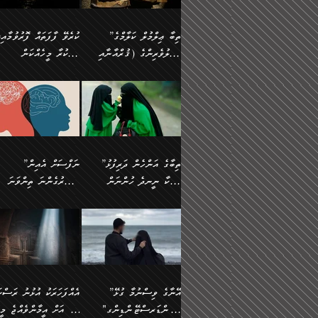
އެފަދަ ކަންކަމާމެދު ވިސްނާ
އޭގައި އަހަރުމެން ތަފްޞީލ
ލާޒިމް ޠަބީޢަތުގެ ތެރޭގައިވާ
ބުއްދި ލައްވާ ނުރައްކާތެރި
ފިކުރުކުރުން މާބޮޑަށް
ބުނަމެވެ. ހެޔޮކަންތައް
ކަންކަމެއް ނޫނެވެ. ނަމަވެސް
ޤަރާރުތައް ނިންމާ،
”ތިބާ ޢިލްމުލް ކަލާމްގެ
ކުރެވޭ ފާފަތައް ފޮރުވުމާއި،
ދިގުލައިފިނަމަ, ފުރިހަމަ ކުރުން
ބެހިގެންދަނީ: 🔹ސީދާ
އެއީ ހުށަހެޅި ލައިގަންނަ
އިޚްތިޔާރުކުރަން އެނަފްސު
އަހުލުވެރިންގެ (ޤުރްއާނާއި
ފާފަކުރާ މީހެއްކަން
ޙައްޤުވާ ކަންކަން
އެކަމުގައި (ދުނިޔަވީ)
ކަންކަމެވެ. މިސާލަކަށް:
ބޭނުންވެއެވެ. ދެން ނަފްސ
ފުރިހަމަކުރުން މަނާކުރާ
ލައްޒަތެއް ނެތް ކަންކަމެވެ
ސުންނަތް ދޫކޮށް ބުއްދީގެ
މީސްތަކުންނަށް
ހިތާމަޔާއި އުފަލާއި،
އޭގެ އަވަސްއަރުވާލުމާއި،
އަބޫ ޢުމަރު އަޙްމަދު ބްނު
🌴 އިބްނުލް ޖައުޒީ
ކަމެއްކަމުގައި: ރައްކާތެރިކަމުގެ
މިސާލަކަށް ނަމާދާއި، ރޯދަ
ޙުއްޖަތްތަކާއި ވިސްނުންތައް
އެނގިގެންވުމަށް
ކަންބޮޑުވުމާއި
އަނެއްކޮޅުން ބުއްދި
މުޙައްމަދު އަލްމާލިކީ
(597ހ) ވިދާޅުވިއެވެ:
ފިޔަވަޅުތައް އެޅުމާއި،
ޙައްޖާއި، ހަ
ބޭނުންކޮށްގެން ދީނުގެ
ނުރުހުންވުމާއި، މީސްތަކުނ
ހިތްފަސޭހަވުމާއި،
މަޝްޣޫލުކޮށްލާފަދަ އެހެރަ
(429ހ)، ބަޣުދާދުން
”ކުރެވޭ ފާފަތައް ފޮރުވުމާއ
ދިމާވެދާނޭ ގޮތ
ބިރުވެރިކަމާއި އަމާންކަމުގެ
އިޙްސާސްތަކާއި ޝުޢޫރުތައ
ކަންކަމުގައި ވާހަކަދައްކާ
އޭނާ ނުބައިކޮށްފައި
ޤައިރަވާނުގެ ރަށަށް އައިހިނދު
ފާފަކުރާ މީހެއްކަން
އިޙްސާސާއި، މޮޅިވެރިކަމާއި
ޖަމަޢަވެއްޖެނަމަ, އެހިނދު
މީހުންގެ) މަޖްލިސްތަކަށް
އެއްޗެހިކިޔުމަށް ނުރުހުންވ
އަބޫ މުޙައްމަދު އިބްނު އަބީ
މީސްތަކުންނަށް
ހިތްހަމަޖެހުމާއި އެނޫންވެސް
ނުބައި ރައުޔު، އަދި ފަހުނ
ޒައިދު އަލްޤައިރަވާނީ
އެނގިގެންވުމަށް
ޙާޒިރުވިންހެއްޔެވެ؟“
ހުއްދަވެގެންވާކަން
”ތިބާގެ އަންހެން ދަރިފުޅު
”ނަފްސަށް އެއިން
ގިނަ ކަންކަމެވެ. މި
ހިތާމަކުރާނޭ ކަންކަން ބުއ
(386ހ) އެކަލޭގެފާނާ
ނުރުހުންވުމާއި، މީސްތަކުނ
ބަޔާންކުރުން:
މީހަކާ ނީނދެ ހުންނަން
އަސަރުގެންނަ ތިންވަނަ
ޞިފަތަކުން ކަމެއް ނަފްސުގައި
އިޚްތިޔާރުކުރެއެވެ. އަދި
ވާހަކަދައްކަވަމުން
އޭނާ ނުބައިކޮށްފައި
އަބަދުމެ ހަރުލައިގެން ދާއިމަކަށް
ފަހަރެއްގައި އެފަދަ ބުއްދިއ
ހިތްވަރުދިނުމާމެދު ތިބާ
ބާވަތަކީ: ނަފްސަށް ހުށަހެ
އެއްސެވިއެވެ: ”ތިބާ ޢިލްމުލް
އެއްޗެހިކިޔުމަށް ނުރުހުންވ
އެގޮތަށް ތިމަންނާ ހިތްވަރުދެނީ
އެގޮތުން ނަފްސުގެ ޠަބީޢަތ
ނުހުރެއެވެ. އެކަމަކު އެކަންކަން
ބަލިކަށިވެ ގަމާރުވެ
ހުށިޔާރުވެ ޚަބަރުދާރުވާށެވެ!
ކަންކަމެވެ. (ޝުޢޫރުތަކާއި
ކަލާމްގެ އަހުލުވެރިންގެ
ހުއްދަވެގެންވާކަން
ކިހިނެއްހެއްޔެވެ؟ އެކަމަށް
ލޯބިވުމާއި ނުރުހުންވުމާއި،
ލައިގަނެފައި އަނެއްކާ ފިލ
ކޮސްވެގެންވާ ކަމަށް ތުހުމަ
އިޙްސާސްތަކެވެ.)
(ޤުރްއާނާއި ސުންނަތް ދޫކޮށް
ބަޔާންކުރުން: ކުރެވޭ ނުބަ
ހިތްވަރުދޭން ބޭނުންކުރާ
އުފާވުމާއި ދެރަވުންވެއެވެ.
ބުއްދީގެ ޙުއްޖަތްތަކާއި
ކަންތައް ފޮރުވާ ވަންހަނާކު
ފެތުރިގެންވާ ފަސް ގޮތެއް
ނަފްސުތަކުގައިވާ ޠަބީޢީ
ވިސްނުންތައް ބޭނުންކޮށްގެން
ދެއްކުންތެރިކަމެއްކަމުގައި 
އަހަރެން ތިބާއަށް ކިޔާދޭނަމެވެ.
ޞިފަތަކެކެވެ. ނަމަވެސް
ދީނުގެ ކަންކަމުގައި ވާހަކަދައްކާ
މީހަކު ހީކޮށްފާނެއެވެ.
ތިބާގެ އަންހެން ދަރިފުޅަށް އަދި
އެކަންކަން އިންސާނާއަށް
”އޭނާގެ ވިސްނުމާ ގުޅޭ
އެއްފަހަރަކު އުޅުނު ރަސްކަ
މީހުންގެ) މަޖްލިސްތަކަށް
އެކަންވަނީ އެހެންނެއް ނޫނ
އެކުއްޖާގެ މުސްތަޤްބަލަށް
ޖެހޭހިނދު އެއީ ވަޤުތީ ގޮތ
"އަންޑަރސްޓޭންޑިންގ"
ﷲ އަށް އީމާންވެއްޖެ މީހ
ޙާޒިރުވިންހެއްޔެވެ؟“ އަބޫ
މަނާވެގެންވާކަމަކީ
އެކަމުގެ ނުރައްކާ
ހުށަހެޅޭ ޞިފަތަކަކަށްވެއެވ