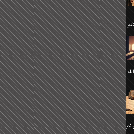
 ގޮތް
ާގެ
ަ
ހެން
ތަށް
 تَرَ
هُ
َةࣰ
لُهَا
ی
لله
ީފު
هيم
ނގަޅު
އެކު
ް
؛
ުމަރު
މާއި،
ކަން
ިއެވެ:
ދާނ
الله
ު
ް
 އެކި
ުމަރު