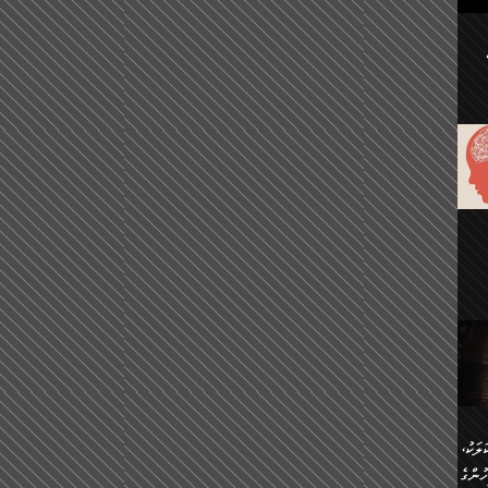
ުކޮށް
ަށް
.
އާއި،
ް
ި،
ް
ން
ުން
ް
ްދިން
ް
ެއް
ޅޭ
ުން
ުގައި
ތުވެ
އި
 މިއީ
ރުމަކީ
ހީކުރާ
ލަކު،
ެވެ.
ުން
ުންގެ
ެ.