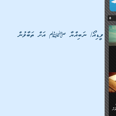
ވީޑިއޯ/ ނަބިއްޔާ ؛ އަށް ތަބާވުން
ޔޭގެ
ް
ަށް
ަށް