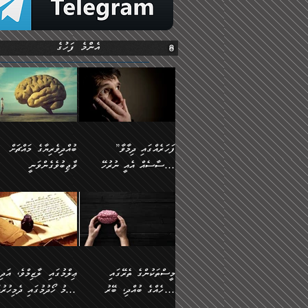
އެންމެ ފަހުގެ
”ފަހަރެއްގައި ދިމާވާ
ބުއްދިވެރިޔާގެ މައްޗަށް
އިޙްސާސެއް އެއީ ނުރުހޭ
ވާޖިބުވެގެންވަނީ
އިޙްސާސަކަށްވެދާނެއެވެ.
”ފަހަރެއްގައި ދިމާވާ
⭐ އިބްނު ޙިއްބާނު
މިސާލަކަށް ކަމަކާމެދު
އިޙްސާސެއް އެއީ ނުރުހޭ
(354ހ) ވިދާޅުވިއެވެ:
ބިރުގަތުމެވެ.
އިޙްސާސަކަށްވެދާނެއެވެ.
”ބުއްދިވެރިޔާގެ މައްޗަށް
މިސާލަކަށް ކަމަކާމެދު
ވާޖިބުވެގެންވަނީ: މި ދުނި
ބިރުގަތުމެވެ. ދެން އެއިޙްސާސް
ކަންކަމުން އޭނާގެ ޢިލްމު
ވަރުގަދަވެގެންވާނަމަ؛
ގަޑުބަޑުކޮށްލާނޭ ކަންކަމުނ
މީސްތަކުންގެ ތެރޭގައި
ޢިލްމުގައި ލާޒިމްވެ، އަދި
އެކަމަކާމެދު ނަފުރަތްތެރިވެ،
އެއްކިބާވުމެވެ. އެއީ އޭނާއ
އެމީހެއްގެ ބުއްދި، ބޭރު
ޢިލްމު ހޯދުމުގައި ދެމިހުރުމ
އަދި އެކަންކުރި މީހަކަށްވެސް
ކުޅަދާނަވީ ވަރަކަށް
ފެންޑާގައި ބާއްވާފައި އޮންނަ
ހިތްވަރުދިނުން ބަޔާންކުރުން: