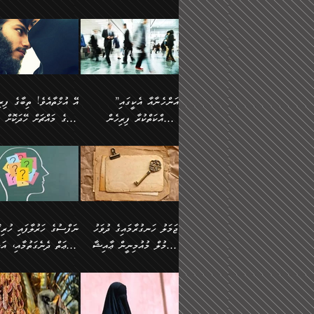
ޢުމަރު ވިދާޅުވިއެވެ:
އިންސާނާއަކީ ވަރަޢަވެރި
އަންހެނަކު ހޯދަން
ތެރެއިން މީހަކު
ނޭނގިހުރެވެސް ތިބާ އެކަމަށް
ދެން އޭގެ ޠަބީޢީ
އޭ އަޚާއެވެ! ތިބާއާ އެއްފަދަ
🌴 ހ
”އާނއެކެވެ. އަހަރެން
މީހެއްކަމުގައި މީހުންނަށް
ވަރުބަލިވެގެން އުޅެއެވެ.
އަތުޖެހިއްޖެނަމަ އެމީހަކު
ވެއްޓިފައި ވެދާނެއެވެ: 1-
މިންގަނޑަށްވުރެ އެޞިފަތަ
ފިރިހެނަކާ މެނުވީ ތިބާގެ
(217ހ) ކިޔާދެއްވިއެވެ
ދެފަހަރަކު ޙާޒިރުވީމެވެ. ދެން
ދައްކަންވެގެން، އަދި އޭނާ
ޞަލީބަށް އެރުވުމަށް
އާމްދަނީ ހޯދަން
ބޭރުވެއްޖެނަމަ, އެހިސާބުނ
ވިސްނުމާ އެއްގޮތްވެ
”އެއްފަހަރަކު އުޅުނު
އެއަށ
ﷲ ދެކެ ބިރުގަންނަ
މަސައްކަތްކުރުމާއި ވަޒީފާ
ބުއްދިއަށް އަސަރުކުރެއެވެ.
އަމުރުކުރަމުން ދިޔައެވެ.
އަންޑަރސްޓޭންޑު
ރަސްކަލަކު، ﷲ އަށް
އަދާކުރުމުގެ ދަރަޖަ ބޮޑުކޮށް
ޠަބީޢީ އާދައިގެ މިން ތެރޭގ
ނުވެވޭނެއެވެ. ދެންފަހެ
އީމާންވެއްޖެ މީހުންގެ ތެރ
މަތިކުރުމެވެ. ޚާއްޞަކޮށް
އެޞިފަތައް ހުރިނަމަ,
އަންހެނާއަށް ބަލާއިރު ތިޔަ
މީހަކު އަތުޖެހިއްޖެނަމަ އެ
”އަންހެނާއާ އެކީގައި
ޑޮކްޓަރީކަމާއި
އެޞިފަތަކަށް އަސަރުކުރުވާ
ދެމީހުންގެ ގުޅުމަކީ އެކަކު
ޞަލީބަށް އެރުވުމަށް
މަސައްކަތްކުރާ ފިރިހެން
ތިބާގެ މައްޗަށް ހޭދަކޮށް
އިންޖިނޭރުކަންފަދަ
އޭގެ މައްޗަށް ޙުކުމްކުރާ
އަނެކަކުގެ ވިސްނުން ފަހުމްވެ
އަމުރުކުރަމުން ދިޔައެވެ. ދ
ވަޒީފާތަކެވެ. އެހެނީ ވަޒީފާ
އެއްޗަކީ ބުއްދިކަމުގައިވެއެ
ވޯރކްމޭޓުންނާއި
ޚަރަދުކުރުމަކީ ޢައިބެއް ނޫނެވެ.
ދޭހަވުމަށްވުރެ މާ މަތީ
ﷲ އަށް އީމާންވާ މީހުންގ
ޅިޔަނުންނާއިމެދު ޙަދީޘްގައި
ހަމަ އެގޮތަށް ތިބާގެ ބައްޕ
އަދާކުރުމުގެ ދަރަޖަ ބޮޑުކޮށް
އެއީ ބުއްދީގައި ޢިލްމާއި،
ކްލާސްމޭޓުންނަކީ މަރެވެ.
ގުޅުމެކެވެ. އެއީ އެކަކު އަނެކަކު
ތެރެއިން މީހަކު ގެނެވި
އައިސްފައިވަނީ އެއީ މަރު
ތިބާގެ ފިރިހެން ދަރިފުޅުވ
މަތިކުރާ ޒުވާން އަންހެނާ
ފުރިހަމަކޮށްދޭ ގުޅުމެކެވެ.
ޞަލީބަށް އެރުވުމަށް
ކަމުގައިއެވެ. އައުލަވީ ޤިޔާސުން
ތިބާއަށް ޚަރަދުކޮށްދިނުން
އެހެންކަމުން، ތިބާގެ
އަމުރުކުރިހިނދު އޭނާއަށް
އެޙަދީޘްގައި: އަންހެނާ ވަޒީފާ
ޢައިބަކަށް ނުވެއެވެ. އެހުރ
ވިސްނުމާއި ޚިޔާލާ އެއްގޮތްވެ
ބުނެވުނެވެ: "ވަޞިއްޔަތެއ
އަދާކުރާ ތަނުގައި އުޅޭ،
އެންމެންވެސް މުދަލާއި ފަ
ވިސްނޭ އަންހެނަކު ހޯދަން
އޮތިއްޔާ ކުރާށެވެ." ދެން 
ފިރިހެނުން ހިމެނެއެވެ. އެއީ
އެއްކުރާ މަޤްޞަދެއްކަމުގައ
ޖަމަލު ހަނގުރާމައިގެ ދުވަހު
”ނަފްސުގެ
ތިބާއަށް ޙާޖަތެއް ނުވެއެވެ.
ބުނެފިއެވެ: "އަހަރެން
އެމީހުންގެ ވޯރކްމޭޓު އަންހެނާގެ
ބަލަނީ ތިބާއެވެ. އެގޮތުން
އުންމުލް މުއުމިނީން ޢާއިޝާ
ޠަބީޢަތް ދެނެގަތުމާއި، އަދ
ތިބާ ޙާޖަތް ޖެހިގެންވަނީ
ވަޞިއްޔަތް ކުރާނީ
ގާތަށް ވަދެއުޅުން ގިނަވެގެންވާ
ބައްޕަގެ ގާތުގައި: "ތިހާވަ
ތިބާގެ ވިސްނުމާއި ޚިޔާލާއެކު
ކޮންކަމަކަށްހެއްޔެވެ. އަހަރ
(57ހ)
ނަފްސުގެ އެދުންވެރިކަން
ފިރިހެނުންނެވެ. ފަހެ އެމީހުންނީ
ބުރަކޮށް މަސައްކަތްކޮށް
”އަންހެނުން ޖިހާދުކުރަން
ނަފްސުގެ ޠަބީޢަތުގެ ހުރި
ތިބާ ބަލައިގަންނަ އަންހެނަކު
ދުނިޔެއަށް ވެއްދުނީ އަހަރ
ނިކުމެވަޑައިގަންނަވަން
ބުއްދިން ވަޒަންކުރުމަށް އ
ޅިޔަނުންނަށްވުރެ އެތައް
ދާއޮހޮރުވަނީ ކީއްވެހޭ"
ޖެހޭނެކަމަށްވާނަމަ ﷲ ގެ
ޞިފަތަކަކީ ކޮބައިކަން
ހޯދުމެވެ. އެހެނ
ލަފައެއް ނެތިއެވެ. އެތަނު
ޤަޞްދުކުރެއްވިހިނދު އުންމުލް
ކުރާ އަސަރު:
ގޮތަކުން ނުރައްކާ ބޮޑު
އަހައިފިނަމަ އޭނާ ބުނާނީ
ރަސޫލާ صلى الله عليه
ނޭނގެނީސް، ނަފްސު
ބައެކެވެ. އެގޮތުން މަސައްކަތު
ތިމަންނާގެ ދަރިން
މުއުމިނީން އުންމު ސަލަމާ