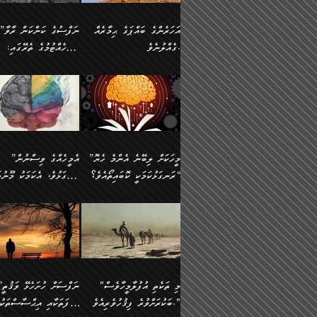
އުޅެގެން ﷲ ދެއްވި ނިޢުމަތް
ދެން މީނާ (އެމީހުންނާ
ސީދާވާނެއެވެ. އަނެއްކޮޅުން
އަންހެންދަރިން އެމީހަކަށް 
ގަޑުބަޑުކޮށް
އެކުގައި ރޭކުރާއިރު) އެމީ
ޖާހިލުމީހާ ދައްކާ ވާހަކަތައް،
1-ދެން އެކުދިން
އަހަރެންގެ ބައްޕަގެ ޙިމާރެއް
”ނަފްސުގެ ކަންކަން ރާވާ
ހުތުރުނުކުރާހުއްޓެވެ...
އެއްގޮތްވެއެވެ. ނުވަތަ އެމ
ބަލިވެފައިވާ ހަށިގަނޑެއް
އަދަބުވެރިކުރުވާ 2-އަދި
ގެއްލުނެވެ.
ބެލެހެއްޓުމުގެ ތެރޭގައި:
ބުއްދިއާއި ވިސްނުންތެރިކަން
ރޯދަ ހިފާއިރު މީނާވެސް
އެގޮތްމިގޮތްވާހެން ފުށޫއަރާ
އިތުރުކޮށްދޭނެ ކަމަކީ: އޭނާފަދަ
އެމީހުންނާއެކު ރޯދަހިފައެވެ
މަގުފުރެދިފައިވާ ބަޔަކުގެ
އިދިކީލަވާނެއެވެ. އަދި
އަދި އެކުދިންނަށް ހެޔޮކޮށް
🌱 ޖަޢުފަރު ބްނު މުޙައްމަދު
އެމީހުންގެ މަގުފުރެދުމާއި
(އެހެން ބުއްދިވެރިންނާ)
އެމީހުން
ކިބައިގައިވާ މޮޅެތި ރިވެތި
ބުއްދިވެރިޔާގެ ބަސްތައް އެއީ
ހިތައިފިނަމަ ފަހެ އެމީހަކަ
(148ހ) ކިޔާދެއްވިއެވެ:
އެމޮޅެތި ކަންކަމާ ގުޅުމެއް
ގާތްވުމާއި، އެއާ އިދިކޮޅު އިދ
ކިތަންމެ މަދު
ކަންކަމަށް ބަލާ ވިސްނުން
ސުވަރުގެއެވެ." 📖 ސުނ
”އަހަރެންގެ ބައްޕަގެ ޙިމާރެއް
ނުވެއެވެ. އެހެނީ ނަފްސަކ
ބަސްތަކެއްވިޔަސް އޭގެ ޤަދަރު
އަބީ ދާވޫދު 📖 ފަހެ ތިބާ
ނުކުރުންވެއެވެ.
ގެއްލުނެވެ. ދެން ބައްޕަ
ވަޒަންހަމަވާ އެއްޗެއް ނޫނ
ބޮޑުވެގެންވެއެވެ. އެއީ
އަންހެން ދަރިން
ވިދާޅުވިއެވެ: ”ﷲ ތަޢާލާ
ނަފްސު ކަންކަން
ފާފަވެރިޔާގެ ކުރިމަތިލުން
ކައިވެނިކުރުވުމުގައި
އަހަރެންނަށް އޭތި އަނބުރާ
މަސްހުނިކޮށްލައެވެ. އެގޮތު
”މީހަކަށް ލިބޭނެ އެންމެ ހެޔޮ
”އެމީހެއްގެ ވިސްނުން
ކިތަންމެ ކުޑަކަމެއްވިޔަސް އޭގެ
ފަރުވާކުޑަކޮށް، ޢާއިލާއެއް
ރައްދުކުރައްވައިފިނަމަ ފަހެ
މީހަކު ބުރު ސޫރަ ރީތި
މުޞީބާތް ބޮޑުވެގެންވާ ގޮތަށެވެ.
ރަނގަޅުކަމަކީ ކޮބައިތޯއެވެ؟“
ރަނގަޅުވެ، އެކަމަކު މޫނުމަ
ބިނާކޮށް ކައިވެންޏެއް
އެކަލާނގެ ރުއްސަވާނޭ ޙަމްދުގެ
ފުރިހަމަ، މުދާތައް ތަނަވަ
އަދި ބުއްދިވެރިކަމުގެ ތެރޭގައި:
ޤާއިމުކުރުން ދޫކޮށްފައި
ސޫރަ ހުތުރުވެއްޖެ މީހާ,
ބަސްތަކަކުން އަހަރެން
އެކަމަކު އެއާއެކު ޢަޤީދާއާއ
🪨 އިބްނުލް މުބާރަކު
☘️ އިބްނު ޙިއްބާނު
އެއްވެސް ކަ
ކިޔެވުމާއި އެހެން
އެކަލާނގެއަށް
ފިކުރު ފުރެދިގެންވާ މީހަކަށ
(181ހ) އަށް ދެންނެވުނެވެ:
(354ހ) ވިދާޅުވިއެވެ:
މަޤްޞަދުތަކުގައި އެކުދިން
ޙަމްދުކުރާހުށީމެވެ.“ ދެން މާ
ވެދާނެއެވެ. ދެން މިފަދަ
”މީހަކަށް ލިބޭނެ އެންމެ ހެޔޮ
”އެމީހެއްގެ ވިސްނުން
މަޝްޣޫލުކުރުވުމާމެދު ތިބާ
ގިނައިރެއް ނުވެ އޭގެ
މީހަކުގެ ރީތިކަމާއި އޭނާގެ
ރަނގަޅުކަމަކީ ކޮބައިތޯއެވެ؟“
ރަނގަޅުވެ، އެކަމަކު މޫނުމަ
ނަމަނަމަ ސަމާލުވެ
އަސްދާނުގޮނޑިއާއި ލަގަނާއި
މޮޅެތި ތަކެއްޗަށްޓަކައި ބެލ
ވިދާޅުވިއެވެ: ”އޭނާގެ
ސޫރަ ހުތުރުވެއްޖެ މީހާ, ފ
އެކީގައި އޭތި ގެނެވުނެވެ. ދެން
އޭނާގެ ޢަޤީދާއާއި ޤަބޫލުކު
ކިބައިގައިވާ ފުރާ ފުރިހަމަ
އޭނާގެ ނަފްސުގެ (ބުއްދިއ
"މި ތަކެތި އުފުލާމީހާވެސް
”ނަފްސަށް ހުށ
އެކަލޭގެފާނު އެއަށް
ގޮތްތަކާއި ފިކުރުވެސް ނަ
ބުއްދިއެވެ.“ ދެންނެވުނެވެ:
ވިސްނުމުގެ) ހެޔޮކަމުން އ
ބަކުރަށްވުރެ ފިޤުހުވެރިއެވެ."
ޞިފަތަކާއި އިޙްސާސްތަކު
ސަވާރުވިއެވެ. އަދި އޭގެ
ރަނގަޅުކޮށް ޖަރީކޮށްދޭ ކަމ
”އެގޮތަށް ލިބިގެންނުވިނަމަ
މޫނުގެ ހުތުރުކަން ހަނދާނ