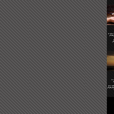
ންނަ
،
ަކުގެ
ް
ުގެ
ރި
”ދެއްކުންތެރިކަމާއި އާފާތްތަކަށް
ި
..
ް
ެނީ
ަކަށް
.
ް
އަށް
ުރުން:
ައި
”ނަފްސު އަވަސްއަރުވާލުމުގެ
އް
ް
ާރަށް
ެވެ.
ތެވެ.
ެ.
ެން
ި