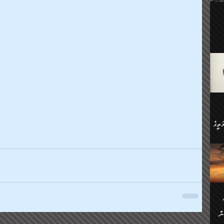
ލިބި:
ހުންނާ
ީހުން
އެކުދިން ކައިވެނިކުރުވާ 3-
.
ށްވަނީ
 ދިގު
ަނު
ީ
ގެ
ެވެ.
ން
ތީގެ
ސްވެ،
ި
ް
ތީގެ
ުމަކީ:
ަހެ
ރާ
ާއި
ަހެޅޭ ވަޤުތީ
ފްސަށް
ޭނާގެ
ން
ެކެވެ.
ް