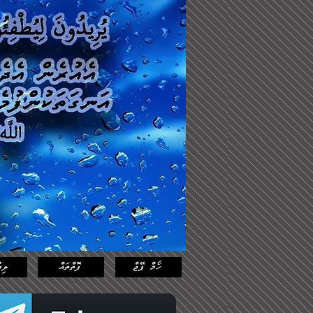
Log In
Featured
Posts
ހޯމް ޕޭޖް
ފޮތްތައް
ލިޔ