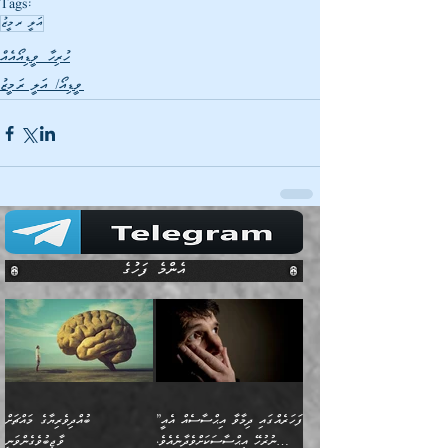
Tags:
އަލީ ރމީޒު
ހުރިހާ ވީޑިއޯއެއް
ވީޑިއޯ/ އަލީ ރަމީޒު
އެންމެ ފަހުގެ
”ފަހަރެއްގައި ދިމާވާ އިޙްސާސެއް އެއީ
ބުއްދިވެރިޔާގެ މައްޗަށް
ނުރުހޭ އިޙްސާސަކަށްވެދާނެއެވެ.
ވާޖިބުވެގެންވަނީ