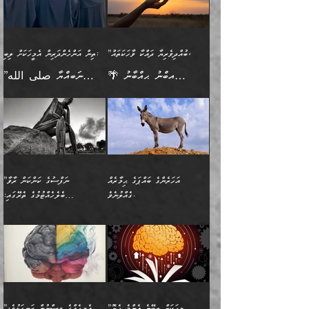
އެކުގައިވާ މީހަކީ: އެމީހަކު
އުޅެ އަދި އެކަމުގައި
އިޙްސާސެއް އޭނާއަށް
ޙިފްޡުކޮށް
ލިބޭނެ ހެޔޮ ޞިފަތަކުން
މުރާލިވުން ޞައްޙަ ކަންކަމާއި
ވާހަކަދެއްކުމުގެ ކުރިން
ދެމިހުރުމެވެ. އެހެނީ ދުނިޔޭގެ
އާދެއެވެ. އަދި އެއާއެކު
އެންމެ ފުރަތަމަކަމަކީ
ޞައްޙަ ނުވާ ކަންކަން
އެމީހަކުގެ ފުށުން އެ ނިކުންނަ
ސަބަބުތަކުން އެއްވެސް
އެއަންހެނ
ބުއްދިވެރިކަމެވެ. އަދި އެއީ
ބަޔާންކުރުން: މީހަކު
އެއްޗެއް ފެންނަ މީހާއެވެ.
ސަބަބަކަށް ސާފުކޮށް
”ބުއްދިވެރިޔާ ދައްކާ ވާހަކަތައް،
ތިން އަންހެންދަރިން އެމީހަކަށް ލިބި:
ﷲ ތަޢާލާ އެކަލާނގެ
ރޭއަޅުކަންކުރާ ބަޔަކާއެކުގައި
ދެންފަހެ އެމީހަކުގެ ބުއްދި
ރަނގަޅަށް ވާޞިލުވެވޭހުށީ
🌴 އިބްނު ޙިއްބާނު
”ނަބިއްޔާ صلى الله
އަޅުތަކުންނަށް ދެއްވި އެންމެ
ރޭގަނޑު ހޭދަކޮށްފާނެއެވެ.
ބޭރު ފެންޑާގައި އޮންނަ
އެކަމުގައި ޢިލްމު ސާފުކޮށް
(354ހ) ވިދާޅުވިއެވެ:
عليه وسلم
ހެޔޮ ރަނގަޅު ކަންތަކުންވާ
ދެން އެމީހުން ރޭގަނޑުގެ ގިނަ
މީހަކީ: ވާހަކަތަކެއް ދައްކާފައި
ޚާލިޞްވެގެންނެވެ. އަދި
”ބުއްދިވެރިޔާ ދައްކާ
ޙަދީޘްކުރެއްވިކަމަށް
ކަމެކެވެ. އެހެންކަމުން އެއާ
ވަޤުތު ނަމާދުކޮށްފާނެއެވެ.
ދެން އޭގެ ފަހުން އެނިކުތް
ބުއްދިވެރިޔަކު ވެއްޖެއްޔާ
ވާހަކަތައް، ޞައްޙަކޮށް
ރިވާކުރެވެއެވެ: "ތިން
އިދިކޮޅު ޞިފައެއް
އަނެއްކޮޅުން މީނާގެ ޢާދައަކީ
އެއްޗެ
ނިންމާނޭކަމަކީ: އެމީހަކު
ސަލާމަތުންވާ ހަށިގަނޑެއް
އަންހެންދަރިން އެމީހަކަށް ލިބި:
ޤާއިމުކޮށްގެން ހުރި މީހަކާ
ސާޢަތެއްވަރު އިރުކޮޅެއް
ކުރާކަމަކާ
ސީދާވާހެން ސީދާވާނެއެވެ.
1-ދެން އެކުދިން
އެކުގައި އިށީންދެ އުޅެގެން
ރޭއަޅުކަންކުރުމެވެ. ދެން މީނާ
އަނެއްކޮޅުން ޖާހިލުމީހާ ދައްކާ
އަދަބުވެރިކުރުވާ 2-އަދި
ﷲ ދެއްވި ނިޢުމަތް
(އެމީހުންނާ އެކުގައި
އަހަރެންގެ ބައްޕަގެ ޙިމާރެއް
”ނަފްސުގެ ކަންކަން ރާވާ
ވާހަކަތައް، ބަލިވެފައިވާ
އެކުދިން ކައިވެނިކުރުވާ 3-
ގަޑުބަޑުކޮށް
ރޭކުރާއިރު) އެމީހުންނާ
ގެއްލުނެވެ.
ބެލެހެއްޓުމުގެ ތެރޭގައި:
ހަށިގަނޑެއް އެގޮތްމިގޮތްވާހެން
އަދި އެކުދިންނަށް ހެޔޮކޮށް
ހުތުރުނުކުރާހުއްޓެވެ...
އެއްގޮތްވެއެވެ. ނުވަތަ އެމީހުން
މަގުފުރެދިފައިވާ ބަޔަކުގެ ކިބައިގައިވާ
🌱 ޖަޢުފަރު ބްނު މުޙައްމަދު
އެމީހުންގެ މަގުފުރެދުމާއި
ފުށޫއަރާ އިދިކީލަވާނެއެވެ. އަދި
ހިތައިފިނަމަ ފަހެ އެމީހަކަށްވަނީ
މޮޅެތި ރިވެތި ކަންކަމަށް ބަލާ
ބުއްދިއާއި ވިސްނުންތެރިކަން
ރޯދަ ހިފާއިރު މީނާވެސް
(148ހ) ކިޔާދެއްވިއެވެ:
އެމޮޅެތި ކަންކަމާ ގުޅުމެއް
ވިސްނުން ދިގު ނުކުރުންވެއެވެ.
ބުއްދިވެރިޔާގެ ބަސްތައް އެއީ
ސުވަރުގެއެވެ." 📖 ސުނަނު
އިތުރުކޮށްދޭނެ ކަމަކީ: އޭނާފަދަ
އެމީހުންނާއެކު ރޯދަހިފައެވެ.
”އަހަރެންގެ ބައްޕަގެ ޙިމާރެއް
ނުވެއެވެ. އެހެނީ ނަފްސަކީ
ކިތަންމެ މަދު
އަބީ ދާވޫދު 📖 ފަހެ ތިބާގެ
(އެހެން ބުއްދިވެރިންނާ)
އެމީހުން
ގެއްލުނެވެ. ދެން ބައްޕަ
ވަޒަންހަމަވާ އެއްޗެއް ނޫނެވެ.
ބަސްތަކެއްވިޔަސް އޭގެ ޤަދަރު
އަންހެން ދަރިން
ގާތްވުމާއި، އެއާ އިދިކޮޅު އިދ
ވިދާޅުވިއެވެ: ”ﷲ ތަޢާލާ
ނަފްސު ކަންކަން
ބޮޑުވެގެންވެއެވެ. އެއީ
ކައިވެނިކުރުވުމުގައި
އަހަރެންނަށް އޭތި އަނބުރާ
މަސްހުނިކޮށްލައެވެ. އެގޮތުން
ފާފަވެރިޔާގެ ކުރިމަތިލުން
ފަރުވާކުޑަކޮށް، ޢާއިލާއެއް
”މީހަކަށް ލިބޭނެ އެންމެ ހެޔޮ
”އެމީހެއްގެ ވިސްނުން ރަނގަޅުވެ،