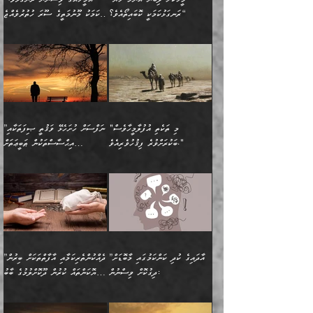
ރައްދުކުރައްވައިފިނަމަ ފަހެ
މީހަކު ބުރު ސޫރަ ރީތި
ކިތަންމެ ކުޑަކަމެއްވިޔަސް
ބިނާކޮށް ކައިވެންޏެއް
ރަނގަޅުކަމަކީ ކޮބައިތޯއެވެ؟“
އެކަމަކު މޫނުމަތީގެ ސޫރަ ހުތުރުވެއްޖެ
އެކަލާނގެ ރުއްސަވާނޭ
ފުރިހަމަ، މުދާތައް
މީހާ,
އޭގެ މުޞީބާތް ބޮޑުވެގެންވާ
ޤާއިމުކުރުން ދޫކޮށްފައި
🪨 އިބްނުލް މުބާރަކު
☘️ އިބްނު ޙިއްބާނު
ޙަމްދުގެ ބަސްތަކަކުން
ތަނަވަސްވެ، އެކަމަކު އެއާއެކު
ގޮތަށެވެ. އަދި ބުއްދިވެރިކަމުގެ
ކިޔެވުމާއި އެހެން
(181ހ) އަށް ދެންނެވުނެވެ:
(354ހ) ވިދާޅުވިއެވެ:
އަހަރެން އެކަލާނގެއަށް
ޢަޤީދާއާއި ފިކުރު ފުރެދިގެންވާ
ތެރޭގައި: އެއްވެސް ކަ
މަޤްޞަދުތަކުގައި އެކުދިން
”މީހަކަށް ލިބޭނެ އެންމެ ހެޔޮ
”އެމީހެއްގެ ވިސްނުން
ޙަމްދުކުރާހުށީމެވެ.“ ދެން މާ
މީހަކަށް ވެދާނެއެވެ. ދެން
މަޝްޣޫލުކުރުވުމާމެދު ތިބާ
ރަނގަޅުކަމަކީ ކޮބައިތޯއެވެ؟“
ރަނގަޅުވެ، އެކަމަކު
ގިނައިރެއް ނުވެ އޭގެ
މިފަދަ މީހަކުގެ ރީތިކަމާއި
ނަމަނަމަ ސަމާލުވެ
ވިދާޅުވިއެވެ: ”އޭނާގެ
މޫނުމަތީގެ ސޫރަ ހުތުރުވެއްޖެ
އަސްދާނުގޮނޑިއާއި ލަގަނާއި
އޭނާގެ މޮޅެތި ތަކެއްޗަށްޓަކައި
ކިބައިގައިވާ ފުރާ ފުރިހަމަ
މީހާ, ފަހެ އޭނާގެ ނަފްސުގެ
އެކީގައި އޭތި ގެނެވުނެވެ.
ބެލުމަކީ: އޭނާގެ ޢަޤީދާއާއި
"މި ތަކެތި އުފުލާމީހާވެސް
”ނަފްސަށް ހުށަހެޅޭ ވަޤުތީ ޞިފަތަކާއި
ބުއްދިއެވެ.“ ދެންނެވުނެވެ:
(ބުއްދިއާއި ވިސްނުމުގެ)
ދެން އެކަލޭގެފާނު އެއަށް
ޤަބޫލުކުރާ ގޮތްތަކާއި
ބަކުރަށްވުރެ ފިޤުހުވެރިއެވެ."
އިޙްސާސްތަކުން ޠަބީޢަތަށް
”އެގޮތަށް ލިބިގެންނުވިނަމަ
ހެޔޮކަމުން އޭނާގެ މޫނުގެ
ސަވާރުވިއެވެ. އަދި އޭގެ
ފިކުރުވެސް ނަފްސަށް
އަސަރުކުރުން:
🔅 ބަކްރު ބްނު ޢަބްދި ﷲ
ނަފްސަށް ހުށަހެޅިގެން އަންނަ
ދެން ކޮން އެއްޗެއްތޯއެވެ؟“
ހުތުރުކަން ހަނދާން
މައްޗަށް ސީދާވިހިނދު، ހެދުން
ރަނގަޅުކޮށް ޖަރީކޮށްދޭ
އަލްމުޒަނީ (108ހ)
އެކި ވައްތަރުގެ
ވިދާޅުވިއެވެ: ”ރިވެތި ރަނގަޅު
ނައްތާލައެވެ. އަނެއްކޮޅުން
ބޮނޑިކޮށްލައްވާފައި، އުޑާއި
ކަމެކެވެ. އެއީ (ޙަޤީޤަތުގައި)
ކިޔާދެއްވިއެވެ: ”އަހަރެން
އިޙްސާސްތަކުގެ ބާރުމިން ހުރި
އަދަބެކެވެ.“ ދެންނެވުނެވެ:
އެމީހަކުގެ މޫނުމަތި ރީތިވެ،
ދިމާލަށް އިސްތަށިފުޅު
އެ ދެކަންތަކުގެ ދ
އެއްފަހަރަކު ގެއިން
މިންވަރަކުން އިންސާނާގެ
”އެކަން ނެތްނަމަ ދެން
އެކަމަކު ވިސްނުން ކޮށި
ނިކުމެގެންދަނިކޮށް އެއްޗެހި
ޠަބީޢަތަށް އަސަރުކުރެއެވެ...
ކޮންކަމެއްތޯއެވެ؟“
ވެއްޖެނަމަ, އޭނާގެ ނަފްސުގެ
އުފުލުމުގެ މަސައްކަތްކުރާ
ދެން އެއަށްފަހު އެ ޠަބީޢަތުން
ވިދާޅުވިއެވެ: ”އޭނާ
އުނިކަމާހުރެ މޫނުމަތީގެ ހުރި
”އާދައިގެ ކުދި ކަންކަމުގައި މާބޮޑަށް
”ދެއްކުންތެރިކަމާއި އާފާތްތަކަށް ބިރުން
މީހަކާ ދިމާވިއެވެ. އޭނާގެ
ބުއްދިއަށް އަސަރުކުރެއެވެ...
މަޝްވަރާއަށް އަހާނޭ ރަނގަޅު
ރީތިކަން ދާހުއްޓެވެ.
ދިގުކޮށް ވިސްނުން:
ހެޔޮކަންތައް ކުރުން ދޫކޮށްލުމުގެ ބާބު
ސާމާނު އޭރު
މިއަސަރުކުރުމުގެ އަޞްލުގެ
ޞާލިޙު އަޚެކެވެ.“
އެހެންކަމުން ވިސްނުންތެރި
ބަޔާންކުރުން:
އެކަމެއްގައި އެހާ ދިގުކޮށް
🌴 އިބްނުލް ޖައުޒީ
އުފުލަމުންދިޔައެވެ. އޭރު އޭނާ
ފެށުން އައި ގޮތަކީ:
ދެންނެވުނެވެ: ”އެގޮތަށް
މީހާގެ އަތުގައި އެއްޗެއް
ވިސްނުން ޙައްޤުނުވާ
(597ހ) ވިދާޅުވިއެވެ: