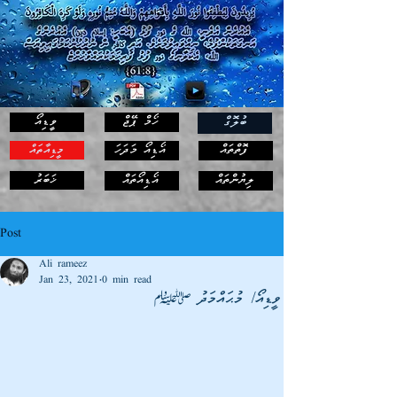
ހޯމް ޕޭޖް
ވީޑިއޯ
ބުލޮގް
ފޮތްތައް
އޯޑިއޯ މަދަހަ
މީޑިއާތައް
ޚަބަރު
ލިޔުންތައް
އޯޑިއޯތައް
Post
Ali rameez
Jan 23, 2021
0 min read
ވީޑިއޯ/ މުޙައްމަދު ؛