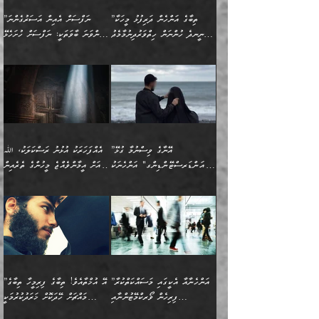
ހަ
ޒައިދު އަލްޤައިރަވާނީ
އެނގިގެންވުމަށް
ހިތްހަމަޖެހުމާއި އެނޫންވެސް
ނުބައި ރައުޔު، އަދި ފަހުން
”ތިބާގެ އަންހެން ދަރިފުޅު މީހަކާ
”ނަފްސަށް އެއިން އަސަރުގެންނަ
(386ހ) އެކަލޭގެފާނާ
ނުރުހުންވުމާއި، މީސްތަކުން
ގިނަ ކަންކަމެވެ. މި
ހިތާމަކުރާނޭ ކަންކަން ބުއްދިން
ނީނދެ ހުންނަން ހިތްވަރުދިނުމާމެދު
ތިންވަނަ ބާވަތަކީ: ނަފްސަށް ހުށަހެޅޭ
ވާހަކަދައްކަވަމުން
އޭނާ ނުބައިކޮށްފައި
ޞިފަތަކުން ކަމެއް ނަފްސުގައި
އިޚްތިޔާރުކުރެއެވެ. އަދި
ތިބާ ހުށިޔާރުވެ ޚަބަރުދާރުވާށެވެ!
ކަންކަމެވެ. (ޝުޢޫރުތަކާއި
އެގޮތަށް ތިމަންނާ ހިތްވަރުދެނީ
އެގޮތުން ނަފްސުގެ
އެއްސެވިއެވެ: ”ތިބާ ޢިލްމުލް
އެއްޗެހިކިޔުމަށް ނުރުހުންވުން
އިޙްސާސްތަކެވެ.)
އަބަދުމެ ހަރުލައިގެން
ފަހަރެއްގައި އެފަދަ ބުއްދިއެއް
ކިހިނެއްހެއްޔެވެ؟ އެކަމަށް
ޠަބީޢަތުގައި ލޯބިވުމާއި
ކަލާމްގެ އަހުލުވެރިންގެ
ހުއްދަވެގެންވާކަން
ދާއިމަކަށް ނުހުރެއެވެ. އެކަމަކު
ބަލިކަށިވެ ގަމާރުވެ
ހިތްވަރުދޭން ބޭނުންކުރާ
ނުރުހުންވުމާއި، އުފާވުމާއި
(ޤުރްއާނާއި ސުންނަތް ދޫކޮށް
ބަޔާންކުރުން: ކުރެވޭ ނުބައި
އެކަންކަން ލައިގަނެފައި
ކޮސްވެގެންވާ ކަމަށް ތުހުމަތުވެ
ފެތުރިގެންވާ ފަސް ގޮތެއް
ދެރަވުންވެއެވެ. މިއީ
ބުއްދީގެ ޙުއްޖަތްތަކާއި
ކަންތައް ފޮރުވާ
އަނެއްކާ ފިލ
އަހަރެން ތިބާއަށް ކިޔާދޭނަމެވެ.
ނަފްސުތަކުގައިވާ ޠަބީޢީ
ވިސްނުންތައް ބޭނުންކޮށްގެން
ވަންހަނާކުރުމަކީ
ތިބާގެ އަންހެން ދަރިފުޅަށް
ޞިފަތަކެކެވެ. ނަމަވެސް
ދީނުގެ ކަންކަމުގައި
ދެއްކުންތެރިކަމެއްކަމުގައި
”އޭނާގެ ވިސްނުމާ ގުޅޭ
އެއްފަހަރަކު އުޅުނު ރަސްކަލަކު، ﷲ
އަދި އެކުއްޖާގެ
އެކަންކަން އިންސާނާއަށް
ވާހަކަދައްކާ މީހުންގެ)
ހީކުރާ މީހަކު ހީކޮށްފާނެއެވެ.
"އަންޑަރސްޓޭންޑިންގ" އަންހެނަކު
އަށް އީމާންވެއްޖެ މީހުންގެ ތެރެއިން
މުސްތަޤްބަލަށް އެކަމުގެ
ޖެހޭހިނދު އެއީ ވަޤުތީ ގޮތުން
މަޖްލިސްތަކަށް
އެކަންވަނީ އެހެންނެއް ނޫނެވެ.
ހޯދަން ވަރުބަލިވެގެން އުޅެއެވެ.
މީހަކު އަތުޖެހިއްޖެނަމަ އެމީހަކު
އޭ އަޚާއެވެ! ތިބާއާ އެއްފަދަ
🌴 ހިޝާމު ބްނު އިސްމާޢީލު
ނުރައްކާ ނޭނގިހުރެވެސް ތިބާ
ހުށަހެޅޭ ޞިފަތަކަކަށްވެއެވެ.
ޞަލީބަށް އެރުވުމަށް އަމުރުކުރަމުން
ޙާޒިރުވިންހެއްޔެވެ؟“ އަބޫ
މަނާވެގެންވާކަމަކީ
ފިރިހެނަކާ މެނުވީ ތިބާގެ
(217ހ) ކިޔާދެއްވިއެވެ:
އެކަމަށް ވެއްޓިފައި
ދެން އޭގެ ޠަބީޢީ
ދިޔައެވެ.
ޢުމަރު ވިދާޅުވިއެވެ:
އިންސާނާއަކީ ވަރަޢަވެރި
ވިސްނުމާ އެއްގޮތްވެ
”އެއްފަހަރަކު އުޅުނު
ވެދާނެއެވެ: 1- އާމްދަނީ
މިންގަނޑަށްވުރެ އެޞިފަތައް
”އާނއެކެވެ. އަހަރެން
މީހެއްކަމުގައި މީހުންނަށް
އަންޑަރސްޓޭންޑު
ރަސްކަލަކު، ﷲ އަށް
ހޯދަން މަސައްކަތްކުރުމާއި
ބޭރުވެއްޖެނަމަ, އެހިސާބުން
ދެފަހަރަކު ޙާޒިރުވީމެވެ. ދެން
ދައްކަންވެގެން، އަދި އޭނާއަކީ
ނުވެވޭނެއެވެ. ދެންފަހެ
އީމާންވެއްޖެ މީހުންގެ ތެރެއިން
ވަޒީފާ އަދާކުރުމުގެ ދަރަޖަ
ބުއްދިއަށް އަސަރުކުރެއެވެ.
އެއަށ
ﷲ ދެކެ ބިރުގަންނަ
އަންހެނާއަށް ބަލާއިރު ތިޔަ
މީހަކު އަތުޖެހިއްޖެނަމަ
ބޮޑުކޮށް މަތިކުރުމެވެ.
ޠަބީޢީ އާދައިގެ މިން ތެރޭގައި
”އަންހެނާއާ އެކީގައި މަސައްކަތްކުރާ
”އޭ އުޚްތާއެވެ! ތިބާގެ ފިރިމީހާ ތިބާގެ
ދެމީހުންގެ ގުޅުމަކީ އެކަކު
އެމީހަކު ޞަލީބަށް އެރުވުމަށް
ޚާއްޞަކޮށް ޑޮކްޓަރީކަމާއި
އެޞިފަތައް ހުރިނަމަ,
ފިރިހެން ވޯރކްމޭޓުންނާއި
މައްޗަށް ހޭދަކޮށް ޚަރަދުކުރުމަކީ
އަނެކަކުގެ ވިސްނުން ފަހުމްވެ
އަމުރުކުރަމުން ދިޔައެވެ. ދެން
އިންޖިނޭރުކަންފަދަ
އެޞިފަތަކަށް އަސަރުކުރުވާ،
ކްލާސްމޭޓުންނަކީ މަރެވެ.
ޢައިބެއް ނޫނެވެ.