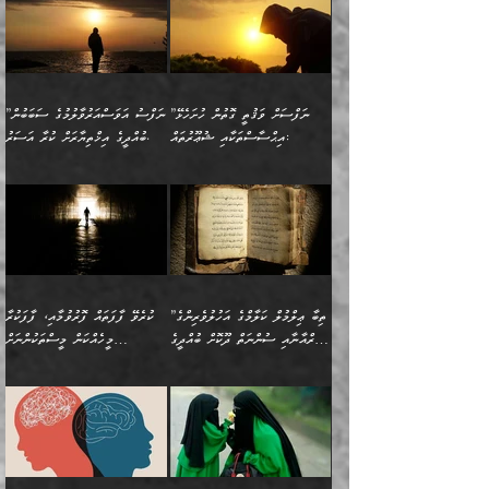
ކިޔަމުންދިޔައެވެ: «الْحَمْدُ
ޞައްޙަކޮށްވާ ޠަބީޢަތެއް
ނެތްނަމަ ދެން
ނެތަސް ކަންބޮޑުވެ
ކަންކަމުގައި މާބޮޑަށް
”ދެއްކުންތެރިކަމާއި
لِله، أسْتَغْفِرُ الله»
ބަދަލުކޮށްލާ ގޮތަށް އައި
ކޮންކަމެއްތޯއެވެ؟“
ހިތާމަކުރުމެއް ނެތެވެ. އެހެނީ
ވިސްނުމަކީ ބައްޔެކެވެ.
އާފާތްތަކަށް ބިރުން
އެވެ. އެއަށްވުރެ އިތުރަށް
ލޯބިވާކަހަލަ އިޙްސާސެކެވެ.
ވިދާޅުވިއެވެ: ”ދިގުކޮށް
ބުއްދިވެރިޔާއަށް ތަނ
ފަހަރެއްގައި މިހެންވަނީ
ހެޔޮކަންތައް ކުރުން
އެއްޗެއް ނުކިޔައެވެ. ދެން
ދެން އެ ޠަބީޢަތުން ބުއްދިއަށް
މުހިއްމު ކަންކަމާއި އަދި
ދޫކޮށްލުމުގެ ބާބު
އޭނާ ވަކިތަނަކަށް ދިޔައެވެ.
އަސަރުކުރީއެވެ. ޝަރީޢަތުގައި
”ނަފްސަށް ވަޤުތީ ގޮތުން ހުށަހެޅޭ
”ނަފްސު އަވަސްއަރުވާލުމުގެ ސަބަބުން
މުހިއްމު ނޫންކަންކަމާމެދުވެސް
ބަޔާންކުރުން: ދަންނާށެވެ!
ދެން އޭނާގެ ބުރަކަށީގައި ހުރި
ލޯބިވެވޭކަހަލަ އިޙްސާސްތައް
އިޙްސާސްތަކާއި ޝުޢޫރުތައް:
ބުއްދީގެ އިޚްތިޔާރަށް ކުރާ އަސަރު.
މާބޮޑަށް ސަމާލުވެގެން
މީސްތަކުންގެ ތެރޭގައި،
ސާމާނުތައް ބަހައްޓަންދެން
ގެނައުން މަނައެއް ނުކުރެއެވެ.
ނަފްސަށް ބައިވަރު ވަޤުތީ
ބައެއް ނަފްސުތަކުގެ
ހުށިޔާރުވެގެން އުޅޭ ބައެއް
ދެއްކުންތެރިއަކަށް ވެދާނޭކަމަށް
އަހަރެން ހުރީމެވެ. ދެން
މިސާލަކަށް ބެލުމުގެ
ޞިފަތަކާއި އިޙްސާސްތައް
ޠަބީޢަތުގައި
ނަފްސުތަކުގެ ސަބަބުން
ބިރުން ހެޔޮ ޢަމަލުކުރުން
ބުނެފީމެވެ: "މި ނޫން އެއްޗެއް
ލައްޒަތެވެ. އެކަމަކު
ލިބިގެންވެއެވެ. އެއީ
އަވަސްއަރުވާލުންވެއެވެ. ދެން
ބުއްދިއަށް ކުރާ
ދޫކޮށްލާ މީހުންވެއެވެ. އެއީ
ކިޔަން ތިބާއަށް ރަނގަޅަށް ނ
ޝަރީޢަތުން އެއ
ނަފްސުގައި ހިފެހެއްޓިގެންވާ
ކުޑަ ވަޤުތުކޮޅެއްގެ ތެރޭގައި
އަސަރުންކަމުގައި ވެދާނެއެވެ.
ގޯހެކެވެ. އަދި ޝައިޠާނާއަށް
ލާޒިމް ޠަބީޢަތުގެ ތެރޭގައިވާ
ބުއްދި ލައްވާ ނުރައްކާތެރި
އެފަދަ ކަންކަމާމެދު ވިސްނާ
ވެވޭ އެއްބަސްވުމެކެވެ.
ކަންކަމެއް ނޫނެވެ. ނަމަވެސް
ޤަރާރުތައް ނިންމާ،
ފިކުރުކުރުން މާބޮޑަށް
އެކަމަކު އޭގައި އަހަރުމެން
”ތިބާ ޢިލްމުލް ކަލާމްގެ އަހުލުވެރިންގެ
ކުރެވޭ ފާފަތައް ފޮރުވުމާއި، ފާފަކުރާ
އެއީ ހުށަހެޅި ލައިގަންނަ
އިޚްތިޔާރުކުރަން އެނަފްސު
ދިގުލައިފިނަމަ, ފުރިހަމަ ކުރުން
ތަފްޞީލުކޮށް ބުނަމެވެ.
(ޤުރްއާނާއި ސުންނަތް ދޫކޮށް ބުއްދީގެ
މީހެއްކަން މީސްތަކުންނަށް
ކަންކަމެވެ. މިސާލަކަށް:
ބޭނުންވެއެވެ. ދެން ނަފްސަށް
ޙައްޤުވާ ކަންކަން
ހެޔޮކަންތައް ބެހިގެންދަނީ:
ޙުއްޖަތްތަކާއި ވިސްނުންތައް
އެނގިގެންވުމަށް ނުރުހުންވުމާއި،
އަބޫ ޢުމަރު އަޙްމަދު ބްނު
🌴 އިބްނުލް ޖައުޒީ
ހިތާމަޔާއި އުފަލާއި،
އޭގެ އަވަސްއަރުވާލުމާއި،
ބޭނުންކޮށްގެން ދީނުގެ ކަންކަމުގައި
މީސްތަކުން އޭނާ ނުބައިކޮށްފައި
ފުރިހަމަކުރުން މަނާކުރާ
🔹ސީދާ އެކަމުގައި
މުޙައްމަދު އަލްމާލިކީ
(597ހ) ވިދާޅުވިއެވެ:
ކަންބޮޑުވުމާއި
އަނެއްކޮޅުން ބުއްދި
ވާހަކަދައްކާ މީހުންގެ) މަޖްލިސްތަކަށް
އެއްޗެހިކިޔުމަށް ނުރުހުންވުން
ކަމެއްކަމުގައި:
(ދުނިޔަވީ) ލައްޒަތެއް ނެތް
(429ހ)، ބަޣުދާދުން
”ކުރެވޭ ފާފަތައް ފޮރުވުމާއި،
ޙާޒިރުވިންހެއްޔެވެ؟“
ހުއްދަވެގެންވާކަން ބަޔާންކުރުން:
ހިތްފަސޭހަވުމާއި،
މަޝްޣޫލުކޮށްލާފަދަ އެހެރަ
ރައްކާތެރިކަމުގެ ފިޔަވަޅުތައް
ކަންކަމެވެ. މިސާލަކަށް
ޤައިރަވާނުގެ ރަށަށް އައިހިނދު
ފާފަކުރާ މީހެއްކަން
ބިރުވެރިކަމާއި އަމާންކަމުގެ
އިޙްސާސްތަކާއި ޝުޢޫރުތައް
އެޅުމާއި، ދިމާވެދާނޭ ގޮތ
ނަމާދާއި، ރޯދައާއި، ޙައްޖާއި،
އަބޫ މުޙައްމަދު އިބްނު އަބީ
މީސްތަކުންނަށް
އިޙްސާސާއި، މޮޅިވެރިކަމާއި
ޖަމަޢަވެއްޖެނަމަ, އެހިނދުން