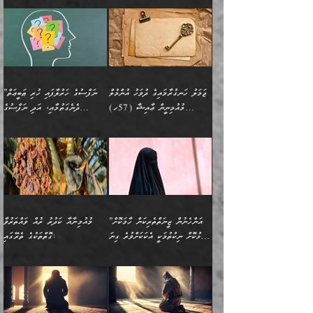
ޅިޔަނުންނާއިމެދު ޙަދީޘްގައި
ހަމަ އެގޮތަށް ތިބާގެ
ދޭހަވުމަށްވުރެ މާ މަތީ
ﷲ އަށް އީމާންވާ މީހުންގެ
ވަޒީފާތަކެވެ. އެހެނީ ވަޒީފާ
އޭގެ މައްޗަށް ޙުކުމްކުރާ
އައިސްފައިވަނީ އެއީ މަރު
ބައްޕައާއި، ތިބާގެ ފިރިހެން
ގުޅުމެކެވެ. އެއީ އެކަކު
ތެރެއިން މީހަކު ގެނެވި
އަދާކުރުމުގެ ދަރަޖަ ބޮޑުކޮށް
އެއްޗަކީ ބުއްދިކަމުގައިވެއެވެ.
ކަމުގައިއެވެ. އައުލަވީ
ދަރިފުޅުވެސް ތިބާއަށް
އަނެކަކު ފުރިހަމަކޮށްދޭ
ޞަލީބަށް އެރުވުމަށް
މަތިކުރާ ޒުވާން އަންހެނާ
އެއީ ބުއްދީގައި ޢިލްމާއި،
ޤިޔާސުން އެޙަދީޘްގައި:
ޚަރަދުކޮށްދިނުން ޢައިބަކަށް
ގުޅުމެކެވެ. އެހެންކަމުން،
އަމުރުކުރިހިނދު އޭނާއަށް
ތަޖ
އަންހެނާ ވަޒީފާ އަދާކުރާ
ނުވެއެވެ. އެހުރިހާ
ތިބާގެ ވިސްނުމާއި ޚިޔާލާ
ބުނެވުނެވެ: "ވަޞިއްޔަތެއް
ތަނުގައި އުޅޭ، ފިރިހެނުން
އެންމެންވެސް މުދަލާއި ފައިސާ
އެއްގޮތްވެ ވިސްނޭ އަންހެނަކު
އޮތިއްޔާ ކުރާށެވެ." ދެން އޭނާ
ޖަމަލު ހަނގުރާމައިގެ ދުވަހު އުންމުލް
”ނަފްސުގެ ހަރުލާފައި ހުރި ޠަބީޢަތް
ހިމެނެއެވެ. އެއީ އެމީހުންގެ
އެއްކުރާ މަޤްޞަދެއްކަމުގައި
ހޯދަން ތިބާއަށް ޙާޖަތެއް
ބުނެފިއެވެ: "އަހަރެން
މުއުމިނީން ޢާއިޝާ (57ހ)
ދެނެގަތުމާއި، އަދި ނަފްސުގެ
ވޯރކްމޭޓު އަންހެނާގެ ގާތަށް
ބަލަނީ ތިބާއެވެ. އެގޮތުން
ނުވެއެވެ. ތިބާ ޙާޖަތް
ވަޞިއްޔަތް ކުރާނީ
ނިކުމެވަޑައިގަންނަވަން
އެދުންވެރިކަން ބުއްދިން ވަޒަންކުރުމަށް
”އަންހެނުން ޖިހާދުކުރަން
ނަފްސުގެ ޠަބީޢަތުގެ ހުރި
ވަދެއުޅުން ގިނަވެގެންވާ
ބައްޕަގެ ގާތުގައި: "ތިހާވަރަށް
ޤަޞްދުކުރެއްވިހިނދު އުންމުލް
އެއިން ކުރާ އަސަރު:
ޖެހިގެންވަނީ ތިބާގެ
ކޮންކަމަކަށްހެއްޔެވެ. އަހަރެން
ޖެހޭނެކަމަށްވާނަމަ ﷲ ގެ
ޞިފަތަކަކީ ކޮބައިކަން
ފިރިހެނުންނެވެ. ފަހެ އެމީހުންނީ
ބުރަކޮށް މަސައްކަތްކޮށް
މުއުމިނީން އުންމު ސަލަމާ (61ހ)
ވިސްނުމާއި ޚިޔާލާއެކު ތިބާ
ދުނިޔެއަށް ވެއްދުނީ އަހަރެންގެ
ރަސޫލާ صلى الله عليه
ނޭނގެނީސް، ނަފްސު
އެކަމަނާއަށް ލިޔުއްވިކަމަށް
ޅިޔަނުންނަށްވުރެ އެތައް
ދާއޮހޮރުވަނީ ކީއްވެހޭ"
ބަލައިގަންނަ އަންހެނަކު
ލަފައެއް ނެތިއެވެ. އެތަނުގ
وسلم ކަމަނާއަށް އެކަމަށް
ޝަހުވަތްތައް ނަގައިގަންނަ
ރިވާކުރެވެއެވެ:
ގޮތަކުން ނުރައްކާ ބޮޑު
އަހައިފިނަމަ އޭނާ ބުނާނީ
ހޯދުމެވެ. އެހެނ
ޢަހްދު ހިއްޕެވީހެވެ. ކަމަނާ
ގޮތް ވަޒަންކުރަން ބުއްދިއަށް
ބައެކެވެ. އެގޮތުން މަސައްކަތު
ތިމަންނާގެ ދަރިން
(ރަނގަޅު ސީދާ ގޮތުން)
ކުޅަދާނަނުވެއެވެ.
މާހައުލުގައި އުޅޭ ފިރިހެނުން،
އުފާކޮށްދިނުމަށެވެ. ފިރިމިހާގެ
”އަންހެނުން ޒީނަތްތެރިކަން ހާމަކޮށް
މުއުމިނާއާ ކަދުރު ރުއް ވައްތަރުވާ
ފޭވެއްޖެއެވެ! ފޭވެއްޖެއެވެ!
ނަފްސުތަކުގައިވާ ކޮންމެ
ޅިޔަނުންނާ އެކި ގޮތްގޮތުން
ގާތުން އެހެން އަހައިފިނަމަ
ފާޅުކޮށް ނިކުތުމަކީ އެކަކަށްވުރެ ގިނަ
ގޮތްތަކުގެ ތެރޭގައި:
ރަށްތަކަށް ދަތުރުފަތުރުކޮށް،
ޠަބީޢަތަކުންވެސް، އެތައް
އެއްގޮތްވެ، އަދި އެހެން
ބުނާނީ ތިމަންނާގެ
މީހުން އޭގައި ހިއްސާވާ ފާފައެކެވެ.
ތިބާގެ އަންހެން ދަރިފުޅު
🌴 ﷲ ތަޢާލާ
ކުރިއަށް ނިކުމެއުޅުން
ބައިވަރު ޝަހުވަތްތައް
ގޮތްތަކުން ނުރައްކާ
އަނބިމީހާއާއި ޢާއިލާގެ
ޢައުރަނިވާނުކޮށް، ނުވަތަ
ވަޙީކުރެއްވިއެވެ: ( أَلَمۡ
އެކަލޭގެފާނު ކަމަނާއަށް
އެނަފްސު ބަލައިގަންނަ ގޮތަށް
އިތުރުވެއެވެ. އެ ދެމީހުންގެ
ބޭނުންތައް ފުއްދާ
ޒީނަތް ހާމަކޮށްގެން
تَرَ كَیۡفَ ضَرَبَ
ނަހީކުރެއްވިކަމެއް
އަސަރުކުރެއެވެ. އެގޮތުން
މެދުގައި އެއ
ޚަރަދުކުރުމަށެވެ. އަދި ފިރިހެން
ނިކުންނަހިނދު އޭގެ
ٱللَّهُ مَثَلࣰا كَلِمَةࣰ