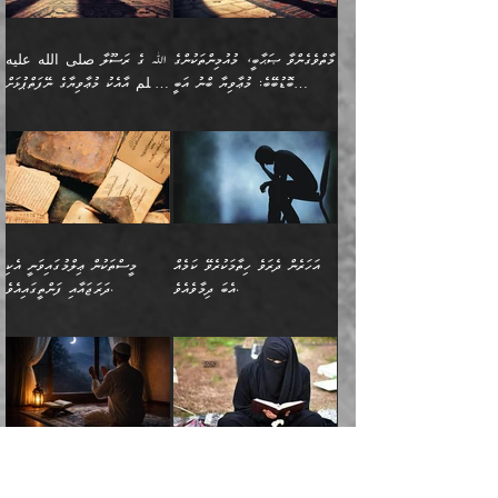
ނޭނގޭހެއްޔެވެ!؟ ފަހެ ދީނުގެ
ނަފްސަކީ މަތިވެ
ދަރިފުޅު
ހިއްސާއެއް ތިބާއަށްވެއެވެ.
طَیِّبَةࣰ كَشَجَرَةࣲ
ތަނބު އަރިއަޅައިފިނަމަ
ބޮޑުވެގަންނަން ބޭނުންވާ
އަދި ފިތުނަވެރިވާ ކޮންމެ
طَیِّبَةٍ أَصۡلُهَا ثَابِتࣱ
އަންހެނުން މެދުވެރިކޮށް އެ
ނަފްސެއްނަމަ؛
މާތްވެގެންވާ ޞަޙާބީ، މުއުމިންތަކުންގެ
ﷲ ގެ ރަސޫލާ صلى الله عليه
ޒުވާނެއް، އަދި އެއަންހެނާއާ
وَفَرۡعُهَا فِی
ޘާބިތެއް ނުކުރެވޭނެއެވެ! އަދި
މީސްތަކުންގެ މަދަޙަ ތަޢުރީފު
ބޮޑުބޭބެ: މުޢާވިޔާ ބްނު އަބީ
وسلم އާއެކު މުޢާވިޔާގެ ނޭފަތްޕުޅަށް
ދިމާލަށް ބެލުން އަމާޒުކުރާ
ٱلسَّمَاۤءِ ) (إبراهيم
އޭގައި ބާގަނޑެއް ހެދިއްޖެނަމަ
ބަލައިގަތުން މަދުކުރަން
ސުފްޔާނު (60ހ):
ވަތް ހިރަފުސް ވެލިކޮޅެއްވެސް ޢުމަރު
ﷲ ގެ ރަސޫލާ صلى الله
💧އިބްނުލް މުބާރަކު
ކޮންމެ ޒުވާނެއްގެ ފާފަ، އެ
: ٢٤) "اللّه ހެޔޮ ރަނގަޅު
ބްނު ޢަބްދުލް ޢަޒީޒަށްވުރެ ހެޔޮވެ
އަންހެނުންނަކަށް އެ ފޫބައްދާ
ޖެހެއެވެ. އެއީ އެ ޠަބީޢަތާއެކު
عليه وسلم ގެ
(181ހ) އާ
ހިއްސާގައި ހިމެނެއެވެ. އެހެނީ
ކަލިމައެއްގެ މިސާލު، ހެޔޮ
މާތްވެގެންވެއެވެ!“
އިޞްލާޙެއް ނުކުރެވޭނެއެވެ!
މަދަޙަޘަނާ ލިބުމުން؛
ޞަޙާބީންނާމެދު
އެސުވާލުކުރެވުމުން
އެއީ ތިބާގެ އަންހެން
ރަނގަޅު ގަހެއް ފަދައިން
އަންހެނުންގެ ޖިހާދަ
ހެއްލުންތެރިކަމާއި، ބޮޑާކަމާއި،
އަހުލުއްސުންނާގެ ޢަޤީދާއާ
ވިދާޅުވިއެވެ: ”ﷲ ގެ ރަސޫލާ
ދަރިފުޅެވެ. އަދި އެދަރިފުޅު
ޖައްސަވަނީ ކޮންފަދައަކުންކަން
ނަފްސުގެ ޢައިބުތައް ހަނދާނ
ޚިލާފުވުމުގެ ކޮޅުމަތި، އަދި
صلى الله عليه وسلم
ނިވާކޮށް ފަރުދާކުރަން
ތިބާއަށް ނުފެނޭހެއްޔެވެ؟
އެތެރޭގައި ފޮރުވައިގެން އޮތް
އާއެކު މުޢާވިޔާގެ ނޭފަތްޕުޅަށް
ތިބާއަށްވަނީ
އެގަހުގެ މައިގަނޑާއި ބުޑު
އަހަރެން ދެރަވެ ހިތާމަކުރެވޭ ކަމެއް
މީސްތަކުން ޢިލްމުގައިވަނީ އެކި
ނުބައި ފާސިދު ޢަޤީދާ ފާޅުވަނީ
ވަތް ހިރަފުސް ވެލިކޮޅެއްވެސް
އަމުރުވެވިގެންނެވެ. ތިބާ
ރަނގަޅަށް ބިމުގައި ހަރުލާ
އެބަ ދިމާވެއެވެ.
ދަރަޖައާއި ފަންތީގައިއެވެ.
މާތްވެގެންވާ ޞަޙާބީ މުޢާވިޔާ
ޢުމަރު ބްނު ޢަބްދުލް
އެހެން ކަންތައް ނުކޮށްފިނަމަ
ސާބިތުވެފައިވެއެވެ. އަދި
🍁 ޢަބްދުއް ރަޙްމާނު ބްނު
🌾އިމާމް އައްޝާފިޢީ
ބްނު އަބީ ސުފްޔާނަށް
ޢަޒީޒަށްވުރެ ހެޔޮވެ
ތިބާ ފާފަވެރިވާނެއެވެ. އަދި
އެގަހުގެ ގޮފިތައް މައްޗަށް
ޒައިދު ބްނު އަސްލަމް
(204ހ) ވިދާޅުވިއެވެ:
ޤަދަރުކުޑަކޮށް،
މާތްވެގެންވެއެވެ!“ 📖
ތިބާގެ ސަބަބުން މެދުވެރިވި
އަރައިގެންގޮސް
(182ހ) ކިޔާދެއްވިއެވެ:
”މީސްތަކުން ޢިލްމުގައިވަނީ
ކުޑައިމީސްކޮށް، ވަށްބަސްބުނާ
އައްޝަރީޢާ ލިލްއާޖުއްރީ 📖
ފާފަތައް އޭގެ މިންވަރަކުން
އުޑަށްގޮސްފައެވެ." ރަސޫލާ
”އަހަރެން އެއްދުވަހަކު އަބޫ
އެކި ދަރަޖައާއި
ހިސާބުންނެވެ. 💥ވަކީޢު
🌾މުޢާވިޔާ ބްނު އަބީ
ތިބާގެ
صلى الله عليه وسلم
ޙާޒިމު (133ހ)އަށް
ފަންތީގައިއެވެ. ޢިލްމުގައި
ބްނުލް ޖައްރާޙު (197ހ)
ސުފްޔާނު ވައްޓާލާފައި
ޙަދީޘްކުރެއްވި
ދެންނެވީމެވެ: "އަހަރެން
އެމީހުންގެ ދަރަޖަވަނީ: އެ
ވިދާޅުވިކަމަށް ރިވާކުރެވެއެވެ:
ޢަދުލުވެރި އިމާމުންނަކީ
”ޤުރްއާނުގެ އަލީގައި، އަންހެނާ ބޭރަށް
”ނަފްސު ވަކިކަމަކާ އުޅެގަންނަހިނދު
ދެރަވެ ހިތާމަކުރެވޭ ކަމެއް
ޢިލްމުން އެމީހުން ދަނެފައިހުރި
”މުޢާވިޔާ رضي الله
ފަހެއްކަމުގައި، އެއީ
ވަޒީފާ އަދާކޮށް މަސައްކަތްކުރުމަށް
ބުއްދިން ނަފްސު ވަޒަންކުރުމުގައި