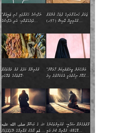
ތަޖ
އަންހެނާ ވަޒީފާ އަދާކުރާ
ނުވެއެވެ. އެހުރިހާ
ތިބާގެ ވިސްނުމާއި ޚިޔާލާ
ބުނެވުނެވެ: "ވަޞިއްޔަތެއް
ތަނުގައި އުޅޭ، ފިރިހެނުން
އެންމެންވެސް މުދަލާއި ފައިސާ
އެއްގޮތްވެ ވިސްނޭ އަންހެނަކު
އޮތިއްޔާ ކުރާށެވެ." ދެން އޭނާ
ޖަމަލު ހަނގުރާމައިގެ ދުވަހު އުންމުލް
”ނަފްސުގެ ހަރުލާފައި ހުރި ޠަބީޢަތް
ހިމެނެއެވެ. އެއީ އެމީހުންގެ
އެއްކުރާ މަޤްޞަދެއްކަމުގައި
ހޯދަން ތިބާއަށް ޙާޖަތެއް
ބުނެފިއެވެ: "އަހަރެން
މުއުމިނީން ޢާއިޝާ (57ހ)
ދެނެގަތުމާއި، އަދި ނަފްސުގެ
ވޯރކްމޭޓު އަންހެނާގެ ގާތަށް
ބަލަނީ ތިބާއެވެ. އެގޮތުން
ނުވެއެވެ. ތިބާ ޙާޖަތް
ވަޞިއްޔަތް ކުރާނީ
ނިކުމެވަޑައިގަންނަވަން
އެދުންވެރިކަން ބުއްދިން ވަޒަންކުރުމަށް
”އަންހެނުން ޖިހާދުކުރަން
ނަފްސުގެ ޠަބީޢަތުގެ ހުރި
ވަދެއުޅުން ގިނަވެގެންވާ
ބައްޕަގެ ގާތުގައި: "ތިހާވަރަށް
ޤަޞްދުކުރެއްވިހިނދު އުންމުލް
އެއިން ކުރާ އަސަރު:
ޖެހިގެންވަނީ ތިބާގެ
ކޮންކަމަކަށްހެއްޔެވެ. އަހަރެން
ޖެހޭނެކަމަށްވާނަމަ ﷲ ގެ
ޞިފަތަކަކީ ކޮބައިކަން
ފިރިހެނުންނެވެ. ފަހެ އެމީހުންނީ
ބުރަކޮށް މަސައްކަތްކޮށް
މުއުމިނީން އުންމު ސަލަމާ (61ހ)
ވިސްނުމާއި ޚިޔާލާއެކު ތިބާ
ދުނިޔެއަށް ވެއްދުނީ އަހަރެންގެ
ރަސޫލާ صلى الله عليه
ނޭނގެނީސް، ނަފްސު
އެކަމަނާއަށް ލިޔުއްވިކަމަށް
ޅިޔަނުންނަށްވުރެ އެތައް
ދާއޮހޮރުވަނީ ކީއްވެހޭ"
ބަލައިގަންނަ އަންހެނަކު
ލަފައެއް ނެތިއެވެ. އެތަނުގ
وسلم ކަމަނާއަށް އެކަމަށް
ޝަހުވަތްތައް ނަގައިގަންނަ
ރިވާކުރެވެއެވެ:
ގޮތަކުން ނުރައްކާ ބޮޑު
އަހައިފިނަމަ އޭނާ ބުނާނީ
ހޯދުމެވެ. އެހެނ
ޢަހްދު ހިއްޕެވީހެވެ. ކަމަނާ
ގޮތް ވަޒަންކުރަން ބުއްދިއަށް
ބައެކެވެ. އެގޮތުން މަސައްކަތު
ތިމަންނާގެ ދަރިން
(ރަނގަޅު ސީދާ ގޮތުން)
ކުޅަދާނަނުވެއެވެ.
މާހައުލުގައި އުޅޭ ފިރިހެނުން،
އުފާކޮށްދިނުމަށެވެ. ފިރިމިހާގެ
”އަންހެނުން ޒީނަތްތެރިކަން ހާމަކޮށް
މުއުމިނާއާ ކަދުރު ރުއް ވައްތަރުވާ
ފޭވެއްޖެއެވެ! ފޭވެއްޖެއެވެ!
ނަފްސުތަކުގައިވާ ކޮންމެ
ޅިޔަނުންނާ އެކި ގޮތްގޮތުން
ގާތުން އެހެން އަހައިފިނަމަ
ފާޅުކޮށް ނިކުތުމަކީ އެކަކަށްވުރެ ގިނަ
ގޮތްތަކުގެ ތެރޭގައި:
ރަށްތަކަށް ދަތުރުފަތުރުކޮށް،
ޠަބީޢަތަކުންވެސް، އެތައް
އެއްގޮތްވެ، އަދި އެހެން
ބުނާނީ ތިމަންނާގެ
މީހުން އޭގައި ހިއްސާވާ ފާފައެކެވެ.
ތިބާގެ އަންހެން ދަރިފުޅު
🌴 ﷲ ތަޢާލާ
ކުރިއަށް ނިކުމެއުޅުން
ބައިވަރު ޝަހުވަތްތައް
ގޮތްތަކުން ނުރައްކާ
އަނބިމީހާއާއި ޢާއިލާގެ
ޢައުރަނިވާނުކޮށް، ނުވަތަ
ވަޙީކުރެއްވިއެވެ: ( أَلَمۡ
އެކަލޭގެފާނު ކަމަނާއަށް
އެނަފްސު ބަލައިގަންނަ ގޮތަށް
އިތުރުވެއެވެ. އެ ދެމީހުންގެ
ބޭނުންތައް ފުއްދާ
ޒީނަތް ހާމަކޮށްގެން
تَرَ كَیۡفَ ضَرَبَ
ނަހީކުރެއްވިކަމެއް
އަސަރުކުރެއެވެ. އެގޮތުން
މެދުގައި އެއ
ޚަރަދުކުރުމަށެވެ. އަދި ފިރިހެން
ނިކުންނަހިނދު އޭގެ
ٱللَّهُ مَثَلࣰا كَلِمَةࣰ
ނޭނގޭހެއްޔެވެ!؟ ފަހެ ދީނުގެ
ނަފްސަކީ މަތިވެ
ދަރިފުޅު
ހިއްސާއެއް ތިބާއަށްވެއެވެ.
طَیِّبَةࣰ كَشَجَرَةࣲ
ތަނބު އަރިއަޅައިފިނަމަ
ބޮޑުވެގަންނަން ބޭނުންވާ
އަދި ފިތުނަވެރިވާ ކޮންމެ
طَیِّبَةٍ أَصۡلُهَا ثَابِتࣱ
އަންހެނުން މެދުވެރިކޮށް އެ
ނަފްސެއްނަމަ؛
މާތްވެގެންވާ ޞަޙާބީ، މުއުމިންތަކުންގެ
ﷲ ގެ ރަސޫލާ صلى الله عليه
ޒުވާނެއް، އަދި އެއަންހެނާއާ
وَفَرۡعُهَا فِی
ޘާބިތެއް ނުކުރެވޭނެއެވެ! އަދި
މީސްތަކުންގެ މަދަޙަ ތަޢުރީފު
ބޮޑުބޭބެ: މުޢާވިޔާ ބްނު އަބީ
وسلم އާއެކު މުޢާވިޔާގެ ނޭފަތްޕުޅަށް