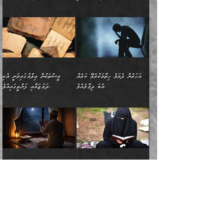
ދިމާލަށް ބެލުން އަމާޒުކުރާ
ٱلسَّمَاۤءِ ) (إبراهيم
އޭގައި ބާގަނޑެއް ހެދިއްޖެނަމަ
ބަލައިގަތުން މަދުކުރަން
ސުފްޔާނު (60ހ):
ވަތް ހިރަފުސް ވެލިކޮޅެއްވެސް ޢުމަރު
ﷲ ގެ ރަސޫލާ صلى الله
💧އިބްނުލް މުބާރަކު
ކޮންމެ ޒުވާނެއްގެ ފާފަ، އެ
: ٢٤) "اللّه ހެޔޮ ރަނގަޅު
ބްނު ޢަބްދުލް ޢަޒީޒަށްވުރެ ހެޔޮވެ
އަންހެނުންނަކަށް އެ ފޫބައްދާ
ޖެހެއެވެ. އެއީ އެ ޠަބީޢަތާއެކު
عليه وسلم ގެ
(181ހ) އާ
ހިއްސާގައި ހިމެނެއެވެ. އެހެނީ
ކަލިމައެއްގެ މިސާލު، ހެޔޮ
މާތްވެގެންވެއެވެ!“
އިޞްލާޙެއް ނުކުރެވޭނެއެވެ!
މަދަޙަޘަނާ ލިބުމުން؛
ޞަޙާބީންނާމެދު
އެސުވާލުކުރެވުމުން
އެއީ ތިބާގެ އަންހެން
ރަނގަޅު ގަހެއް ފަދައިން
އަންހެނުންގެ ޖިހާދަ
ހެއްލުންތެރިކަމާއި، ބޮޑާކަމާއި،
އަހުލުއްސުންނާގެ ޢަޤީދާއާ
ވިދާޅުވިއެވެ: ”ﷲ ގެ ރަސޫލާ
ދަރިފުޅެވެ. އަދި އެދަރިފުޅު
ޖައްސަވަނީ ކޮންފަދައަކުންކަން
ނަފްސުގެ ޢައިބުތައް ހަނދާނ
ޚިލާފުވުމުގެ ކޮޅުމަތި، އަދި
صلى الله عليه وسلم
ނިވާކޮށް ފަރުދާކުރަން
ތިބާއަށް ނުފެނޭހެއްޔެވެ؟
އެތެރޭގައި ފޮރުވައިގެން އޮތް
އާއެކު މުޢާވިޔާގެ ނޭފަތްޕުޅަށް
ތިބާއަށްވަނީ
އެގަހުގެ މައިގަނޑާއި ބުޑު
އަހަރެން ދެރަވެ ހިތާމަކުރެވޭ ކަމެއް
މީސްތަކުން ޢިލްމުގައިވަނީ އެކި
ނުބައި ފާސިދު ޢަޤީދާ ފާޅުވަނީ
ވަތް ހިރަފުސް ވެލިކޮޅެއްވެސް
އަމުރުވެވިގެންނެވެ. ތިބާ
ރަނގަޅަށް ބިމުގައި ހަރުލާ
އެބަ ދިމާވެއެވެ.
ދަރަޖައާއި ފަންތީގައިއެވެ.
މާތްވެގެންވާ ޞަޙާބީ މުޢާވިޔާ
ޢުމަރު ބްނު ޢަބްދުލް
އެހެން ކަންތައް ނުކޮށްފިނަމަ
ސާބިތުވެފައިވެއެވެ. އަދި
🍁 ޢަބްދުއް ރަޙްމާނު ބްނު
🌾އިމާމް އައްޝާފިޢީ
ބްނު އަބީ ސުފްޔާނަށް
ޢަޒީޒަށްވުރެ ހެޔޮވެ
ތިބާ ފާފަވެރިވާނެއެވެ. އަދި
އެގަހުގެ ގޮފިތައް މައްޗަށް
ޒައިދު ބްނު އަސްލަމް
(204ހ) ވިދާޅުވިއެވެ:
ޤަދަރުކުޑަކޮށް،
މާތްވެގެންވެއެވެ!“ 📖
ތިބާގެ ސަބަބުން މެދުވެރިވި
އަރައިގެންގޮސް
(182ހ) ކިޔާދެއްވިއެވެ:
”މީސްތަކުން ޢިލްމުގައިވަނީ
ކުޑައިމީސްކޮށް، ވަށްބަސްބުނާ
އައްޝަރީޢާ ލިލްއާޖުއްރީ 📖
ފާފަތައް އޭގެ މިންވަރަކުން
އުޑަށްގޮސްފައެވެ." ރަސޫލާ
”އަހަރެން އެއްދުވަހަކު އަބޫ
އެކި ދަރަޖައާއި
ހިސާބުންނެވެ. 💥ވަކީޢު
🌾މުޢާވިޔާ ބްނު އަބީ
ތިބާގެ
صلى الله عليه وسلم
ޙާޒިމު (133ހ)އަށް
ފަންތީގައިއެވެ. ޢިލްމުގައި
ބްނުލް ޖައްރާޙު (197ހ)
ސުފްޔާނު ވައްޓާލާފައި
ޙަދީޘްކުރެއްވި
ދެންނެވީމެވެ: "އަހަރެން
އެމީހުންގެ ދަރަޖަވަނީ: އެ
ވިދާޅުވިކަމަށް ރިވާކުރެވެއެވެ:
ޢަދުލުވެރި އިމާމުންނަކީ
”ޤުރްއާނުގެ އަލީގައި، އަންހެނާ ބޭރަށް
”ނަފްސު ވަކިކަމަކާ އުޅެގަންނަހިނދު
ދެރަވެ ހިތާމަކުރެވޭ ކަމެއް
ޢިލްމުން އެމީހުން ދަނެފައިހުރި
”މުޢާވިޔާ رضي الله
ފަހެއްކަމުގައި، އެއީ
ވަޒީފާ އަދާކޮށް މަސައްކަތްކުރުމަށް
ބުއްދިން ނަފްސު ވަޒަންކުރުމުގައި
އެބަ ދިމާވެއެވެ." އެކަލޭގެފާނު
ދަރަޖަތައް ހުރި ވަރަކަށެވެ.
عنه ވަނީ ދޮރުގެ
އަބޫބަކުރު، ޢުމަރު، ޢުޘްމާނު،
ނިކުތުމުގެ ޝަރުޠުތައް.
ކޮންމެހެންވެސް ދެކަމަކަށް
މޫސާގެފާނު މަދްޔަނަށް
▪️ފުރަތަމައީ: ނަފްސު
ވިދާޅުވިއެވެ: "އޭ އަޚާގެ
ފަހެ ޢިލްމު އުނގެނޭ މީހުން،
ބަލަންޖެހެއެވެ:
އަތްގަނޑުގެ މަޤާމުގައިއެވެ.
ޢަލީ، އަދި ޢުމަރު ބްނު
ވަދެވަޑައިގަތްހިނދު އެތަނުގައި
އެކަމަކަށް ކުރިމަތިލައިގެން
ދަރިޔާއެވެ! އެއީ ކޮންކަމެއް
އެ ޢިލްމު ގިނަކުރުމަށް
އެ އަތްގަނޑު ތަޅުވާލައިފި
ޢަބްދުލް ޢަޒީޒުކަމުގައި
ދެ އަންހެނުން ފެން ބަލާ
އުޅުމުގެ ވަރުގަދަކަމާއި