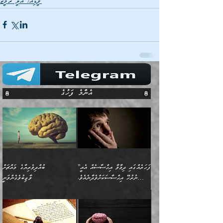
ވީޑިއޯ/ އަލީ ރަމީޒު
އެންމެ ފަހުގެ
”ފަހަރެއްގައި ދިމާވާ އިޙްސާސެއް އެއީ
ބުއްދިވެރިޔާގެ މައްޗަށް
ނުރުހޭ އިޙްސާސަކަށްވެދާނެއެވެ.
ވާޖިބުވެގެންވަނީ
މިސާލަކަށް ކަމަކާމެދު ބިރުގަތުމެވެ.
”ފަހަރެއްގައި ދިމާވާ
⭐ އިބްނު ޙިއްބާނު (354ހ)
އިޙްސާސެއް އެއީ ނުރުހޭ
ވިދާޅުވިއެވެ: ”ބުއްދިވެރިޔާގެ
އިޙްސާސަކަށްވެދާނެއެވެ.
މައްޗަށް ވާޖިބުވެގެންވަނީ: މި