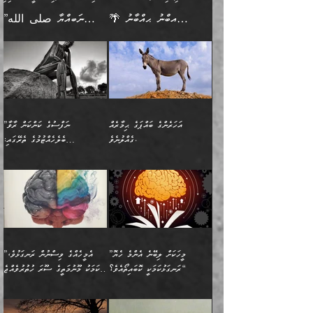
ﷲ ތަޢާލާ އެކަލާނގެ
ރޭއަޅުކަންކުރާ ބަޔަކާއެކުގައި
ދެންފަހެ އެމީހަކުގެ ބުއްދި
ރަނގަޅަށް ވާޞިލުވެވޭހުށީ
🌴 އިބްނު ޙިއްބާނު
”ނަބިއްޔާ صلى الله
އަޅުތަކުންނަށް ދެއްވި އެންމެ
ރޭގަނޑު ހޭދަކޮށްފާނެއެވެ.
ބޭރު ފެންޑާގައި އޮންނަ
އެކަމުގައި ޢިލްމު ސާފުކޮށް
(354ހ) ވިދާޅުވިއެވެ:
عليه وسلم
ހެޔޮ ރަނގަޅު ކަންތަކުންވާ
ދެން އެމީހުން ރޭގަނޑުގެ ގިނަ
މީހަކީ: ވާހަކަތަކެއް ދައްކާފައި
ޚާލިޞްވެގެންނެވެ. އަދި
”ބުއްދިވެރިޔާ ދައްކާ
ޙަދީޘްކުރެއްވިކަމަށް
ކަމެކެވެ. އެހެންކަމުން އެއާ
ވަޤުތު ނަމާދުކޮށްފާނެއެވެ.
ދެން އޭގެ ފަހުން އެނިކުތް
ބުއްދިވެރިޔަކު ވެއްޖެއްޔާ
ވާހަކަތައް، ޞައްޙަކޮށް
ރިވާކުރެވެއެވެ: "ތިން
އިދިކޮޅު ޞިފައެއް
އަނެއްކޮޅުން މީނާގެ ޢާދައަކީ
އެއްޗެ
ނިންމާނޭކަމަކީ: އެމީހަކު
ސަލާމަތުންވާ ހަށިގަނޑެއް
އަންހެންދަރިން އެމީހަކަށް ލިބި:
ޤާއިމުކޮށްގެން ހުރި މީހަކާ
ސާޢަތެއްވަރު އިރުކޮޅެއް
ކުރާކަމަކާ
ސީދާވާހެން ސީދާވާނެއެވެ.
1-ދެން އެކުދިން
އެކުގައި އިށީންދެ އުޅެގެން
ރޭއަޅުކަންކުރުމެވެ. ދެން މީނާ
އަނެއްކޮޅުން ޖާހިލުމީހާ ދައްކާ
އަދަބުވެރިކުރުވާ 2-އަދި
ﷲ ދެއްވި ނިޢުމަތް
(އެމީހުންނާ އެކުގައި
އަހަރެންގެ ބައްޕަގެ ޙިމާރެއް
”ނަފްސުގެ ކަންކަން ރާވާ
ވާހަކަތައް، ބަލިވެފައިވާ
އެކުދިން ކައިވެނިކުރުވާ 3-
ގަޑުބަޑުކޮށް
ރޭކުރާއިރު) އެމީހުންނާ
ގެއްލުނެވެ.
ބެލެހެއްޓުމުގެ ތެރޭގައި:
ހަށިގަނޑެއް އެގޮތްމިގޮތްވާހެން
އަދި އެކުދިންނަށް ހެޔޮކޮށް
ހުތުރުނުކުރާހުއްޓެވެ...
އެއްގޮތްވެއެވެ. ނުވަތަ އެމީހުން
މަގުފުރެދިފައިވާ ބަޔަކުގެ ކިބައިގައިވާ
🌱 ޖަޢުފަރު ބްނު މުޙައްމަދު
އެމީހުންގެ މަގުފުރެދުމާއި
ފުށޫއަރާ އިދިކީލަވާނެއެވެ. އަދި
ހިތައިފިނަމަ ފަހެ އެމީހަކަށްވަނީ
މޮޅެތި ރިވެތި ކަންކަމަށް ބަލާ
ބުއްދިއާއި ވިސްނުންތެރިކަން
ރޯދަ ހިފާއިރު މީނާވެސް
(148ހ) ކިޔާދެއްވިއެވެ:
އެމޮޅެތި ކަންކަމާ ގުޅުމެއް
ވިސްނުން ދިގު ނުކުރުންވެއެވެ.
ބުއްދިވެރިޔާގެ ބަސްތައް އެއީ
ސުވަރުގެއެވެ." 📖 ސުނަނު
އިތުރުކޮށްދޭނެ ކަމަކީ: އޭނާފަދަ
އެމީހުންނާއެކު ރޯދަހިފައެވެ.
”އަހަރެންގެ ބައްޕަގެ ޙިމާރެއް
ނުވެއެވެ. އެހެނީ ނަފްސަކީ
ކިތަންމެ މަދު
އަބީ ދާވޫދު 📖 ފަހެ ތިބާގެ
(އެހެން ބުއްދިވެރިންނާ)
އެމީހުން
ގެއްލުނެވެ. ދެން ބައްޕަ
ވަޒަންހަމަވާ އެއްޗެއް ނޫނެވެ.
ބަސްތަކެއްވިޔަސް އޭގެ ޤަދަރު
އަންހެން ދަރިން
ގާތްވުމާއި، އެއާ އިދިކޮޅު އިދ
ވިދާޅުވިއެވެ: ”ﷲ ތަޢާލާ
ނަފްސު ކަންކަން
ބޮޑުވެގެންވެއެވެ. އެއީ
ކައިވެނިކުރުވުމުގައި
އަހަރެންނަށް އޭތި އަނބުރާ
މަސްހުނިކޮށްލައެވެ. އެގޮތުން
ފާފަވެރިޔާގެ ކުރިމަތިލުން
ފަރުވާކުޑަކޮށް، ޢާއިލާއެއް
”މީހަކަށް ލިބޭނެ އެންމެ ހެޔޮ
”އެމީހެއްގެ ވިސްނުން ރަނގަޅުވެ،
ރައްދުކުރައްވައިފިނަމަ ފަހެ
މީހަކު ބުރު ސޫރަ ރީތި
ކިތަންމެ ކުޑަކަމެއްވިޔަސް
ބިނާކޮށް ކައިވެންޏެއް
ރަނގަޅުކަމަކީ ކޮބައިތޯއެވެ؟“
އެކަމަކު މޫނުމަތީގެ ސޫރަ ހުތުރުވެއްޖެ
އެކަލާނގެ ރުއްސަވާނޭ
ފުރިހަމަ، މުދާތައް
މީހާ,
އޭގެ މުޞީބާތް ބޮޑުވެގެންވާ
ޤާއިމުކުރުން ދޫކޮށްފައި
🪨 އިބްނުލް މުބާރަކު
☘️ އިބްނު ޙިއްބާނު
ޙަމްދުގެ ބަސްތަކަކުން
ތަނަވަސްވެ، އެކަމަކު އެއާއެކު
ގޮތަށެވެ. އަދި ބުއްދިވެރިކަމުގެ
ކިޔެވުމާއި އެހެން
(181ހ) އަށް ދެންނެވުނެވެ:
(354ހ) ވިދާޅުވިއެވެ: