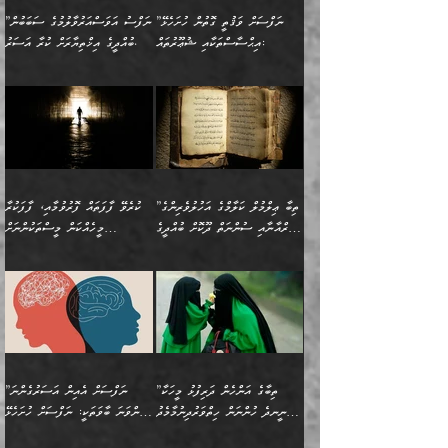
މުހިއްމު ކަންކަމާއި އަދި
ދޫކޮށްލުމުގެ ބާބު
އޭނާ ވަކިތަނަކަށް ދިޔައެވެ.
އަސަރުކުރީއެވެ. ޝަރީޢަތުގައި
”ނަފްސަށް ވަޤުތީ ގޮތުން ހުށަހެޅޭ
”ނަފްސު އަވަސްއަރުވާލުމުގެ ސަބަބުން
މުހިއްމު ނޫންކަންކަމާމެދުވެސް
ބަޔާންކުރުން: ދަންނާށެވެ!
ދެން އޭނާގެ ބުރަކަށީގައި ހުރި
ލޯބިވެވޭކަހަލަ އިޙްސާސްތައް
އިޙްސާސްތަކާއި ޝުޢޫރުތައް:
ބުއްދީގެ އިޚްތިޔާރަށް ކުރާ އަސަރު.
މާބޮޑަށް ސަމާލުވެގެން
މީސްތަކުންގެ ތެރޭގައި،
ސާމާނުތައް ބަހައްޓަންދެން
ގެނައުން މަނައެއް ނުކުރެއެވެ.
ނަފްސަށް ބައިވަރު ވަޤުތީ
ބައެއް ނަފްސުތަކުގެ
ހުށިޔާރުވެގެން އުޅޭ ބައެއް
ދެއްކުންތެރިއަކަށް ވެދާނޭކަމަށް
އަހަރެން ހުރީމެވެ. ދެން
މިސާލަކަށް ބެލުމުގެ
ޞިފަތަކާއި އިޙްސާސްތައް
ޠަބީޢަތުގައި
ނަފްސުތަކުގެ ސަބަބުން
ބިރުން ހެޔޮ ޢަމަލުކުރުން
ބުނެފީމެވެ: "މި ނޫން އެއްޗެއް
ލައްޒަތެވެ. އެކަމަކު
ލިބިގެންވެއެވެ. އެއީ
އަވަސްއަރުވާލުންވެއެވެ. ދެން
ބުއްދިއަށް ކުރާ
ދޫކޮށްލާ މީހުންވެއެވެ. އެއީ
ކިޔަން ތިބާއަށް ރަނގަޅަށް ނ
ޝަރީޢަތުން އެއ
ނަފްސުގައި ހިފެހެއްޓިގެންވާ
ކުޑަ ވަޤުތުކޮޅެއްގެ ތެރޭގައި
އަސަރުންކަމުގައި ވެދާނެއެވެ.
ގޯހެކެވެ. އަދި ޝައިޠާނާއަށް
ލާޒިމް ޠަބީޢަތުގެ ތެރޭގައިވާ
ބުއްދި ލައްވާ ނުރައްކާތެރި
އެފަދަ ކަންކަމާމެދު ވިސްނާ
ވެވޭ އެއްބަސްވުމެކެވެ.
ކަންކަމެއް ނޫނެވެ. ނަމަވެސް
ޤަރާރުތައް ނިންމާ،
ފިކުރުކުރުން މާބޮޑަށް
އެކަމަކު އޭގައި އަހަރުމެން
”ތިބާ ޢިލްމުލް ކަލާމްގެ އަހުލުވެރިންގެ
ކުރެވޭ ފާފަތައް ފޮރުވުމާއި، ފާފަކުރާ
އެއީ ހުށަހެޅި ލައިގަންނަ
އިޚްތިޔާރުކުރަން އެނަފްސު
ދިގުލައިފިނަމަ, ފުރިހަމަ ކުރުން
ތަފްޞީލުކޮށް ބުނަމެވެ.
(ޤުރްއާނާއި ސުންނަތް ދޫކޮށް ބުއްދީގެ
މީހެއްކަން މީސްތަކުންނަށް
ކަންކަމެވެ. މިސާލަކަށް:
ބޭނުންވެއެވެ. ދެން ނަފްސަށް
ޙައްޤުވާ ކަންކަން
ހެޔޮކަންތައް ބެހިގެންދަނީ:
ޙުއްޖަތްތަކާއި ވިސްނުންތައް
އެނގިގެންވުމަށް ނުރުހުންވުމާއި،
އަބޫ ޢުމަރު އަޙްމަދު ބްނު
🌴 އިބްނުލް ޖައުޒީ
ހިތާމަޔާއި އުފަލާއި،
އޭގެ އަވަސްއަރުވާލުމާއި،
ބޭނުންކޮށްގެން ދީނުގެ ކަންކަމުގައި
މީސްތަކުން އޭނާ ނުބައިކޮށްފައި
ފުރިހަމަކުރުން މަނާކުރާ
🔹ސީދާ އެކަމުގައި
މުޙައްމަދު އަލްމާލިކީ
(597ހ) ވިދާޅުވިއެވެ:
ކަންބޮޑުވުމާއި
އަނެއްކޮޅުން ބުއްދި
ވާހަކަދައްކާ މީހުންގެ) މަޖްލިސްތަކަށް
އެއްޗެހިކިޔުމަށް ނުރުހުންވުން
ކަމެއްކަމުގައި:
(ދުނިޔަވީ) ލައްޒަތެއް ނެތް
(429ހ)، ބަޣުދާދުން
”ކުރެވޭ ފާފަތައް ފޮރުވުމާއި،
ޙާޒިރުވިންހެއްޔެވެ؟“
ހުއްދަވެގެންވާކަން ބަޔާންކުރުން:
ހިތްފަސޭހަވުމާއި،
މަޝްޣޫލުކޮށްލާފަދަ އެހެރަ
ރައްކާތެރިކަމުގެ ފިޔަވަޅުތައް
ކަންކަމެވެ. މިސާލަކަށް
ޤައިރަވާނުގެ ރަށަށް އައިހިނދު
ފާފަކުރާ މީހެއްކަން
ބިރުވެރިކަމާއި އަމާންކަމުގެ
އިޙްސާސްތަކާއި ޝުޢޫރުތައް
އެޅުމާއި، ދިމާވެދާނޭ ގޮތ
ނަމާދާއި، ރޯދައާއި، ޙައްޖާއި،
އަބޫ މުޙައްމަދު އިބްނު އަބީ
މީސްތަކުންނަށް
އިޙްސާސާއި، މޮޅިވެރިކަމާއި
ޖަމަޢަވެއްޖެނަމަ, އެހިނދުން
ހަ
ޒައިދު އަލްޤައިރަވާނީ
އެނގިގެންވުމަށް
ހިތްހަމަޖެހުމާއި އެނޫންވެސް
ނުބައި ރައުޔު، އަދި ފަހުން
”ތިބާގެ އަންހެން ދަރިފުޅު މީހަކާ
”ނަފްސަށް އެއިން އަސަރުގެންނަ
(386ހ) އެކަލޭގެފާނާ
ނުރުހުންވުމާއި، މީސްތަކުން
ގިނަ ކަންކަމެވެ. މި
ހިތާމަކުރާނޭ ކަންކަން ބުއްދިން
ނީނދެ ހުންނަން ހިތްވަރުދިނުމާމެދު
ތިންވަނަ ބާވަތަކީ: ނަފްސަށް ހުށަހެޅޭ
ވާހަކަދައްކަވަމުން
އޭނާ ނުބައިކޮށްފައި
ޞިފަތަކުން ކަމެއް ނަފްސުގައި
އިޚްތިޔާރުކުރެއެވެ. އަދި
ތިބާ ހުށިޔާރުވެ ޚަބަރުދާރުވާށެވެ!
ކަންކަމެވެ. (ޝުޢޫރުތަކާއި
އެގޮތަށް ތިމަންނާ ހިތްވަރުދެނީ
އެގޮތުން ނަފްސުގެ