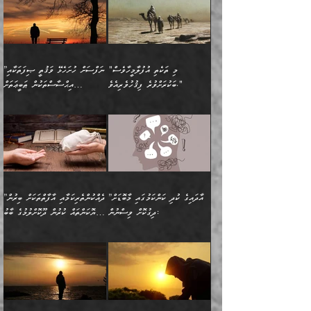
އަހަރެން އެކަލާނގެއަށް
ޢަޤީދާއާއި ފިކުރު ފުރެދިގެންވާ
ތެރޭގައި: އެއްވެސް ކަ
މަޤްޞަދުތަކުގައި އެކުދިން
”މީހަކަށް ލިބޭނެ އެންމެ ހެޔޮ
”އެމީހެއްގެ ވިސްނުން
ޙަމްދުކުރާހުށީމެވެ.“ ދެން މާ
މީހަކަށް ވެދާނެއެވެ. ދެން
މަޝްޣޫލުކުރުވުމާމެދު ތިބާ
ރަނގަޅުކަމަކީ ކޮބައިތޯއެވެ؟“
ރަނގަޅުވެ، އެކަމަކު
ގިނައިރެއް ނުވެ އޭގެ
މިފަދަ މީހަކުގެ ރީތިކަމާއި
ނަމަނަމަ ސަމާލުވެ
ވިދާޅުވިއެވެ: ”އޭނާގެ
މޫނުމަތީގެ ސޫރަ ހުތުރުވެއްޖެ
އަސްދާނުގޮނޑިއާއި ލަގަނާއި
އޭނާގެ މޮޅެތި ތަކެއްޗަށްޓަކައި
ކިބައިގައިވާ ފުރާ ފުރިހަމަ
މީހާ, ފަހެ އޭނާގެ ނަފްސުގެ
އެކީގައި އޭތި ގެނެވުނެވެ.
ބެލުމަކީ: އޭނާގެ ޢަޤީދާއާއި
"މި ތަކެތި އުފުލާމީހާވެސް
”ނަފްސަށް ހުށަހެޅޭ ވަޤުތީ ޞިފަތަކާއި
ބުއްދިއެވެ.“ ދެންނެވުނެވެ:
(ބުއްދިއާއި ވިސްނުމުގެ)
ދެން އެކަލޭގެފާނު އެއަށް
ޤަބޫލުކުރާ ގޮތްތަކާއި
ބަކުރަށްވުރެ ފިޤުހުވެރިއެވެ."
އިޙްސާސްތަކުން ޠަބީޢަތަށް
”އެގޮތަށް ލިބިގެންނުވިނަމަ
ހެޔޮކަމުން އޭނާގެ މޫނުގެ
ސަވާރުވިއެވެ. އަދި އޭގެ
ފިކުރުވެސް ނަފްސަށް
އަސަރުކުރުން:
🔅 ބަކްރު ބްނު ޢަބްދި ﷲ
ނަފްސަށް ހުށަހެޅިގެން އަންނަ
ދެން ކޮން އެއްޗެއްތޯއެވެ؟“
ހުތުރުކަން ހަނދާން
މައްޗަށް ސީދާވިހިނދު، ހެދުން
ރަނގަޅުކޮށް ޖަރީކޮށްދޭ
އަލްމުޒަނީ (108ހ)
އެކި ވައްތަރުގެ
ވިދާޅުވިއެވެ: ”ރިވެތި ރަނގަޅު
ނައްތާލައެވެ. އަނެއްކޮޅުން
ބޮނޑިކޮށްލައްވާފައި، އުޑާއި
ކަމެކެވެ. އެއީ (ޙަޤީޤަތުގައި)
ކިޔާދެއްވިއެވެ: ”އަހަރެން
އިޙްސާސްތަކުގެ ބާރުމިން ހުރި
އަދަބެކެވެ.“ ދެންނެވުނެވެ:
އެމީހަކުގެ މޫނުމަތި ރީތިވެ،
ދިމާލަށް އިސްތަށިފުޅު
އެ ދެކަންތަކުގެ ދ
އެއްފަހަރަކު ގެއިން
މިންވަރަކުން އިންސާނާގެ
”އެކަން ނެތްނަމަ ދެން
އެކަމަކު ވިސްނުން ކޮށި
ނިކުމެގެންދަނިކޮށް އެއްޗެހި
ޠަބީޢަތަށް އަސަރުކުރެއެވެ...
ކޮންކަމެއްތޯއެވެ؟“
ވެއްޖެނަމަ, އޭނާގެ ނަފްސުގެ
އުފުލުމުގެ މަސައްކަތްކުރާ
ދެން އެއަށްފަހު އެ ޠަބީޢަތުން
ވިދާޅުވިއެވެ: ”އޭނާ
އުނިކަމާހުރެ މޫނުމަތީގެ ހުރި
”އާދައިގެ ކުދި ކަންކަމުގައި މާބޮޑަށް
”ދެއްކުންތެރިކަމާއި އާފާތްތަކަށް ބިރުން
މީހަކާ ދިމާވިއެވެ. އޭނާގެ
ބުއްދިއަށް އަސަރުކުރެއެވެ...
މަޝްވަރާއަށް އަހާނޭ ރަނގަޅު
ރީތިކަން ދާހުއްޓެވެ.
ދިގުކޮށް ވިސްނުން:
ހެޔޮކަންތައް ކުރުން ދޫކޮށްލުމުގެ ބާބު
ސާމާނު އޭރު
މިއަސަރުކުރުމުގެ އަޞްލުގެ
ޞާލިޙު އަޚެކެވެ.“
އެހެންކަމުން ވިސްނުންތެރި
ބަޔާންކުރުން:
އެކަމެއްގައި އެހާ ދިގުކޮށް
🌴 އިބްނުލް ޖައުޒީ
އުފުލަމުންދިޔައެވެ. އޭރު އޭނާ
ފެށުން އައި ގޮތަކީ:
ދެންނެވުނެވެ: ”އެގޮތަށް
މީހާގެ އަތުގައި އެއްޗެއް
ވިސްނުން ޙައްޤުނުވާ
(597ހ) ވިދާޅުވިއެވެ:
ކިޔަމުންދިޔައެވެ: «الْحَمْدُ
ޞައްޙަކޮށްވާ ޠަބީޢަތެއް
ނެތްނަމަ ދެން
ނެތަސް ކަންބޮޑުވެ
ކަންކަމުގައި މާބޮޑަށް
”ދެއްކުންތެރިކަމާއި
لِله، أسْتَغْفِرُ الله»
ބަދަލުކޮށްލާ ގޮތަށް އައި
ކޮންކަމެއްތޯއެވެ؟“
ހިތާމަކުރުމެއް ނެތެވެ. އެހެނީ
ވިސްނުމަކީ ބައްޔެކެވެ.
އާފާތްތަކަށް ބިރުން
އެވެ. އެއަށްވުރެ އިތުރަށް
ލޯބިވާކަހަލަ އިޙްސާސެކެވެ.
ވިދާޅުވިއެވެ: ”ދިގުކޮށް
ބުއްދިވެރިޔާއަށް ތަނ
ފަހަރެއްގައި މިހެންވަނީ
ހެޔޮކަންތައް ކުރުން
އެއްޗެއް ނުކިޔައެވެ. ދެން
ދެން އެ ޠަބީޢަތުން ބުއްދިއަށް