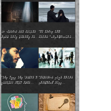
އެއްސެވިއެވެ: ”ތިބާ ޢިލްމުލް
އެއްޗެހިކިޔުމަށް ނުރުހުންވުން
އިޙްސާސްތަކެވެ.)
އަބަދުމެ ހަރުލައިގެން
ފަހަރެއްގައި އެފަދަ ބުއްދިއެއް
ކިހިނެއްހެއްޔެވެ؟ އެކަމަށް
ޠަބީޢަތުގައި ލޯބިވުމާއި
ކަލާމްގެ އަހުލުވެރިންގެ
ހުއްދަވެގެންވާކަން
ދާއިމަކަށް ނުހުރެއެވެ. އެކަމަކު
ބަލިކަށިވެ ގަމާރުވެ
ހިތްވަރުދޭން ބޭނުންކުރާ
ނުރުހުންވުމާއި، އުފާވުމާއި
(ޤުރްއާނާއި ސުންނަތް ދޫކޮށް
ބަޔާންކުރުން: ކުރެވޭ ނުބައި
އެކަންކަން ލައިގަނެފައި
ކޮސްވެގެންވާ ކަމަށް ތުހުމަތުވެ
ފެތުރިގެންވާ ފަސް ގޮތެއް
ދެރަވުންވެއެވެ. މިއީ
ބުއްދީގެ ޙުއްޖަތްތަކާއި
ކަންތައް ފޮރުވާ
އަނެއްކާ ފިލ
އަހަރެން ތިބާއަށް ކިޔާދޭނަމެވެ.
ނަފްސުތަކުގައިވާ ޠަބީޢީ
ވިސްނުންތައް ބޭނުންކޮށްގެން
ވަންހަނާކުރުމަކީ
ތިބާގެ އަންހެން ދަރިފުޅަށް
ޞިފަތަކެކެވެ. ނަމަވެސް
ދީނުގެ ކަންކަމުގައި
ދެއްކުންތެރިކަމެއްކަމުގައި
”އޭނާގެ ވިސްނުމާ ގުޅޭ
އެއްފަހަރަކު އުޅުނު ރަސްކަލަކު، ﷲ
އަދި އެކުއްޖާގެ
އެކަންކަން އިންސާނާއަށް
ވާހަކަދައްކާ މީހުންގެ)
ހީކުރާ މީހަކު ހީކޮށްފާނެއެވެ.
"އަންޑަރސްޓޭންޑިންގ" އަންހެނަކު
އަށް އީމާންވެއްޖެ މީހުންގެ ތެރެއިން
މުސްތަޤްބަލަށް އެކަމުގެ
ޖެހޭހިނދު އެއީ ވަޤުތީ ގޮތުން
މަޖްލިސްތަކަށް
އެކަންވަނީ އެހެންނެއް ނޫނެވެ.
ހޯދަން ވަރުބަލިވެގެން އުޅެއެވެ.
މީހަކު އަތުޖެހިއްޖެނަމަ އެމީހަކު
އޭ އަޚާއެވެ! ތިބާއާ އެއްފަދަ
🌴 ހިޝާމު ބްނު އިސްމާޢީލު
ނުރައްކާ ނޭނގިހުރެވެސް ތިބާ
ހުށަހެޅޭ ޞިފަތަކަކަށްވެއެވެ.
ޞަލީބަށް އެރުވުމަށް އަމުރުކުރަމުން
ޙާޒިރުވިންހެއްޔެވެ؟“ އަބޫ
މަނާވެގެންވާކަމަކީ
ފިރިހެނަކާ މެނުވީ ތިބާގެ
(217ހ) ކިޔާދެއްވިއެވެ:
އެކަމަށް ވެއްޓިފައި
ދެން އޭގެ ޠަބީޢީ
ދިޔައެވެ.
ޢުމަރު ވިދާޅުވިއެވެ:
އިންސާނާއަކީ ވަރަޢަވެރި
ވިސްނުމާ އެއްގޮތްވެ
”އެއްފަހަރަކު އުޅުނު
ވެދާނެއެވެ: 1- އާމްދަނީ
މިންގަނޑަށްވުރެ އެޞިފަތައް
”އާނއެކެވެ. އަހަރެން
މީހެއްކަމުގައި މީހުންނަށް
އަންޑަރސްޓޭންޑު
ރަސްކަލަކު، ﷲ އަށް
ހޯދަން މަސައްކަތްކުރުމާއި
ބޭރުވެއްޖެނަމަ, އެހިސާބުން
ދެފަހަރަކު ޙާޒިރުވީމެވެ. ދެން
ދައްކަންވެގެން، އަދި އޭނާއަކީ
ނުވެވޭނެއެވެ. ދެންފަހެ
އީމާންވެއްޖެ މީހުންގެ ތެރެއިން
ވަޒީފާ އަދާކުރުމުގެ ދަރަޖަ
ބުއްދިއަށް އަސަރުކުރެއެވެ.
އެއަށ
ﷲ ދެކެ ބިރުގަންނަ
އަންހެނާއަށް ބަލާއިރު ތިޔަ
މީހަކު އަތުޖެހިއްޖެނަމަ
ބޮޑުކޮށް މަތިކުރުމެވެ.
ޠަބީޢީ އާދައިގެ މިން ތެރޭގައި
”އަންހެނާއާ އެކީގައި މަސައްކަތްކުރާ
”އޭ އުޚްތާއެވެ! ތިބާގެ ފިރިމީހާ ތިބާގެ
ދެމީހުންގެ ގުޅުމަކީ އެކަކު
އެމީހަކު ޞަލީބަށް އެރުވުމަށް
ޚާއްޞަކޮށް ޑޮކްޓަރީކަމާއި
އެޞިފަތައް ހުރިނަމަ,
ފިރިހެން ވޯރކްމޭޓުންނާއި
މައްޗަށް ހޭދަކޮށް ޚަރަދުކުރުމަކީ
އަނެކަކުގެ ވިސްނުން ފަހުމްވެ
އަމުރުކުރަމުން ދިޔައެވެ. ދެން
އިންޖިނޭރުކަންފަދަ
އެޞިފަތަކަށް އަސަރުކުރުވާ،
ކްލާސްމޭޓުންނަކީ މަރެވެ.
ޢައިބެއް ނޫނެވެ.
ޅިޔަނުންނާއިމެދު ޙަދީޘްގައި
ހަމަ އެގޮތަށް ތިބާގެ
ދޭހަވުމަށްވުރެ މާ މަތީ
ﷲ އަށް އީމާންވާ މީހުންގެ
ވަޒީފާތަކެވެ. އެހެނީ ވަޒީފާ
އޭގެ މައްޗަށް ޙުކުމްކުރާ
އައިސްފައިވަނީ އެއީ މަރު
ބައްޕައާއި، ތިބާގެ ފިރިހެން
ގުޅުމެކެވެ. އެއީ އެކަކު
ތެރެއިން މީހަކު ގެނެވި
އަދާކުރުމުގެ ދަރަޖަ ބޮޑުކޮށް
އެއްޗަކީ ބުއްދިކަމުގައިވެއެވެ.
ކަމުގައިއެވެ. އައުލަވީ
ދަރިފުޅުވެސް ތިބާއަށް
އަނެކަކު ފުރިހަމަކޮށްދޭ
ޞަލީބަށް އެރުވުމަށް
މަތިކުރާ ޒުވާން އަންހެނާ
އެއީ ބުއްދީގައި ޢިލްމާއި،
ޤިޔާސުން އެޙަދީޘްގައި:
ޚަރަދުކޮށްދިނުން ޢައިބަކަށް
ގުޅުމެކެވެ. އެހެންކަމުން،
އަމުރުކުރިހިނދު އޭނާއަށް