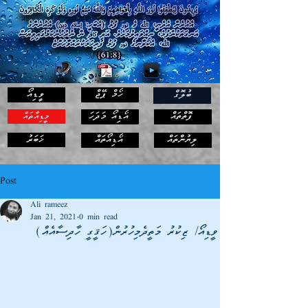
ހޯމް ޕޭޖް
ވީޑިއޯ
ބުލޮގް
ފޮތްތައް
އޯޑިއޯ މަދަހަ
މީޑިއާތައް
ޚަބަރު
ލިޔުންތައް
އޯޑިއޯތައް
Post
Ali rameez
Jan 21, 2021
0 min read
ވީޑިއޯ/ ޒިކުރު މަތީދެމިހުރުން(ހަޤީގީ ހާދިސާއެއް)