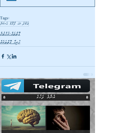
Tags:
ޢަބްދު ﷲ ފާރޫޤު ޙަސަން
ފޮތްތައް:އުޚްތުން
ހުރިހާ ފޮތްތަކެއް
އެންމެ ފަހުގެ