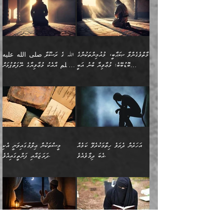
ޢައުރަނިވާނުކޮށް، ނުވަތަ
ވަޙީކުރެއްވިއެވެ: ( أَلَمۡ
އެކަލޭގެފާނު ކަމަނާއަށް
އެނަފްސު ބަލައިގަންނަ ގޮތަށް
އިތުރުވެއެވެ. އެ ދެމީހުންގެ
ބޭނުންތައް ފުއްދާ
ޒީނަތް ހާމަކޮށްގެން
تَرَ كَیۡفَ ضَرَبَ
ނަހީކުރެއްވިކަމެއް
އަސަރުކުރެއެވެ. އެގޮތުން
މެދުގައި އެއ
ޚަރަދުކުރުމަށެވެ. އަދި ފިރިހެން
ނިކުންނަހިނދު އޭގެ
ٱللَّهُ مَثَلࣰا كَلِمَةࣰ
ނޭނގޭހެއްޔެވެ!؟ ފަހެ ދީނުގެ
ނަފްސަކީ މަތިވެ
ދަރިފުޅު
ހިއްސާއެއް ތިބާއަށްވެއެވެ.
طَیِّبَةࣰ كَشَجَرَةࣲ
ތަނބު އަރިއަޅައިފިނަމަ
ބޮޑުވެގަންނަން ބޭނުންވާ
އަދި ފިތުނަވެރިވާ ކޮންމެ
طَیِّبَةٍ أَصۡلُهَا ثَابِتࣱ
އަންހެނުން މެދުވެރިކޮށް އެ
ނަފްސެއްނަމަ؛
މާތްވެގެންވާ ޞަޙާބީ، މުއުމިންތަކުންގެ
ﷲ ގެ ރަސޫލާ صلى الله عليه
ޒުވާނެއް، އަދި އެއަންހެނާއާ
وَفَرۡعُهَا فِی
ޘާބިތެއް ނުކުރެވޭނެއެވެ! އަދި
މީސްތަކުންގެ މަދަޙަ ތަޢުރީފު
ބޮޑުބޭބެ: މުޢާވިޔާ ބްނު އަބީ
وسلم އާއެކު މުޢާވިޔާގެ ނޭފަތްޕުޅަށް
ދިމާލަށް ބެލުން އަމާޒުކުރާ
ٱلسَّمَاۤءِ ) (إبراهيم
އޭގައި ބާގަނޑެއް ހެދިއްޖެނަމަ
ބަލައިގަތުން މަދުކުރަން
ސުފްޔާނު (60ހ):
ވަތް ހިރަފުސް ވެލިކޮޅެއްވެސް ޢުމަރު
ﷲ ގެ ރަސޫލާ صلى الله
💧އިބްނުލް މުބާރަކު
ކޮންމެ ޒުވާނެއްގެ ފާފަ، އެ
: ٢٤) "اللّه ހެޔޮ ރަނގަޅު
ބްނު ޢަބްދުލް ޢަޒީޒަށްވުރެ ހެޔޮވެ
އަންހެނުންނަކަށް އެ ފޫބައްދާ
ޖެހެއެވެ. އެއީ އެ ޠަބީޢަތާއެކު
عليه وسلم ގެ
(181ހ) އާ
ހިއްސާގައި ހިމެނެއެވެ. އެހެނީ
ކަލިމައެއްގެ މިސާލު، ހެޔޮ
މާތްވެގެންވެއެވެ!“
އިޞްލާޙެއް ނުކުރެވޭނެއެވެ!
މަދަޙަޘަނާ ލިބުމުން؛
ޞަޙާބީންނާމެދު
އެސުވާލުކުރެވުމުން
އެއީ ތިބާގެ އަންހެން
ރަނގަޅު ގަހެއް ފަދައިން
އަންހެނުންގެ ޖިހާދަ
ހެއްލުންތެރިކަމާއި، ބޮޑާކަމާއި،
އަހުލުއްސުންނާގެ ޢަޤީދާއާ
ވިދާޅުވިއެވެ: ”ﷲ ގެ ރަސޫލާ
ދަރިފުޅެވެ. އަދި އެދަރިފުޅު
ޖައްސަވަނީ ކޮންފަދައަކުންކަން
ނަފްސުގެ ޢައިބުތައް ހަނދާނ
ޚިލާފުވުމުގެ ކޮޅުމަތި، އަދި
صلى الله عليه وسلم
ނިވާކޮށް ފަރުދާކުރަން
ތިބާއަށް ނުފެނޭހެއްޔެވެ؟
އެތެރޭގައި ފޮރުވައިގެން އޮތް
އާއެކު މުޢާވިޔާގެ ނޭފަތްޕުޅަށް
ތިބާއަށްވަނީ
އެގަހުގެ މައިގަނޑާއި ބުޑު
އަހަރެން ދެރަވެ ހިތާމަކުރެވޭ ކަމެއް
މީސްތަކުން ޢިލްމުގައިވަނީ އެކި
ނުބައި ފާސިދު ޢަޤީދާ ފާޅުވަނީ
ވަތް ހިރަފުސް ވެލިކޮޅެއްވެސް
އަމުރުވެވިގެންނެވެ. ތިބާ
ރަނގަޅަށް ބިމުގައި ހަރުލާ
އެބަ ދިމާވެއެވެ.
ދަރަޖައާއި ފަންތީގައިއެވެ.
މާތްވެގެންވާ ޞަޙާބީ މުޢާވިޔާ
ޢުމަރު ބްނު ޢަބްދުލް
އެހެން ކަންތައް ނުކޮށްފިނަމަ
ސާބިތުވެފައިވެއެވެ. އަދި
🍁 ޢަބްދުއް ރަޙްމާނު ބްނު
🌾އިމާމް އައްޝާފިޢީ
ބްނު އަބީ ސުފްޔާނަށް
ޢަޒީޒަށްވުރެ ހެޔޮވެ
ތިބާ ފާފަވެރިވާނެއެވެ. އަދި
އެގަހުގެ ގޮފިތައް މައްޗަށް
ޒައިދު ބްނު އަސްލަމް
(204ހ) ވިދާޅުވިއެވެ:
ޤަދަރުކުޑަކޮށް،
މާތްވެގެންވެއެވެ!“ 📖
ތިބާގެ ސަބަބުން މެދުވެރިވި
އަރައިގެންގޮސް
(182ހ) ކިޔާދެއްވިއެވެ:
”މީސްތަކުން ޢިލްމުގައިވަނީ
ކުޑައިމީސްކޮށް، ވަށްބަސްބުނާ
އައްޝަރީޢާ ލިލްއާޖުއްރީ 📖
ފާފަތައް އޭގެ މިންވަރަކުން
އުޑަށްގޮސްފައެވެ." ރަސޫލާ
”އަހަރެން އެއްދުވަހަކު އަބޫ
އެކި ދަރަޖައާއި
ހިސާބުންނެވެ. 💥ވަކީޢު
🌾މުޢާވިޔާ ބްނު އަބީ
ތިބާގެ
صلى الله عليه وسلم
ޙާޒިމު (133ހ)އަށް
ފަންތީގައިއެވެ. ޢިލްމުގައި