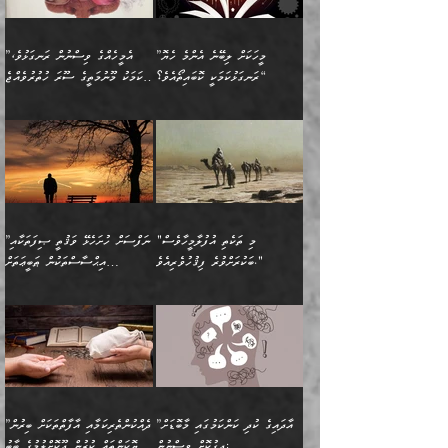
ބަސްތަކެއްވިޔަސް އޭގެ ޤަދަރު
އަންހެން ދަރިން
ގާތްވުމާއި، އެއާ އިދިކޮޅު އިދ
ވިދާޅުވިއެވެ: ”ﷲ ތަޢާލާ
ނަފްސު ކަންކަން
ބޮޑުވެގެންވެއެވެ. އެއީ
ކައިވެނިކުރުވުމުގައި
އަހަރެންނަށް އޭތި އަނބުރާ
މަސްހުނިކޮށްލައެވެ. އެގޮތުން
ފާފަވެރިޔާގެ ކުރިމަތިލުން
ފަރުވާކުޑަކޮށް، ޢާއިލާއެއް
”މީހަކަށް ލިބޭނެ އެންމެ ހެޔޮ
”އެމީހެއްގެ ވިސްނުން ރަނގަޅުވެ،
ރައްދުކުރައްވައިފިނަމަ ފަހެ
މީހަކު ބުރު ސޫރަ ރީތި
ކިތަންމެ ކުޑަކަމެއްވިޔަސް
ބިނާކޮށް ކައިވެންޏެއް
ރަނގަޅުކަމަކީ ކޮބައިތޯއެވެ؟“
އެކަމަކު މޫނުމަތީގެ ސޫރަ ހުތުރުވެއްޖެ
އެކަލާނގެ ރުއްސަވާނޭ
ފުރިހަމަ، މުދާތައް
މީހާ,
އޭގެ މުޞީބާތް ބޮޑުވެގެންވާ
ޤާއިމުކުރުން ދޫކޮށްފައި
🪨 އިބްނުލް މުބާރަކު
☘️ އިބްނު ޙިއްބާނު
ޙަމްދުގެ ބަސްތަކަކުން
ތަނަވަސްވެ، އެކަމަކު އެއާއެކު
ގޮތަށެވެ. އަދި ބުއްދިވެރިކަމުގެ
ކިޔެވުމާއި އެހެން
(181ހ) އަށް ދެންނެވުނެވެ:
(354ހ) ވިދާޅުވިއެވެ:
އަހަރެން އެކަލާނގެއަށް
ޢަޤީދާއާއި ފިކުރު ފުރެދިގެންވާ
ތެރޭގައި: އެއްވެސް ކަ
މަޤްޞަދުތަކުގައި އެކުދިން
”މީހަކަށް ލިބޭނެ އެންމެ ހެޔޮ
”އެމީހެއްގެ ވިސްނުން
ޙަމްދުކުރާހުށީމެވެ.“ ދެން މާ
މީހަކަށް ވެދާނެއެވެ. ދެން
މަޝްޣޫލުކުރުވުމާމެދު ތިބާ
ރަނގަޅުކަމަކީ ކޮބައިތޯއެވެ؟“
ރަނގަޅުވެ، އެކަމަކު
ގިނައިރެއް ނުވެ އޭގެ
މިފަދަ މީހަކުގެ ރީތިކަމާއި
ނަމަނަމަ ސަމާލުވެ
ވިދާޅުވިއެވެ: ”އޭނާގެ
މޫނުމަތީގެ ސޫރަ ހުތުރުވެއްޖެ
އަސްދާނުގޮނޑިއާއި ލަގަނާއި
އޭނާގެ މޮޅެތި ތަކެއްޗަށްޓަކައި
ކިބައިގައިވާ ފުރާ ފުރިހަމަ
މީހާ, ފަހެ އޭނާގެ ނަފްސުގެ
އެކީގައި އޭތި ގެނެވުނެވެ.
ބެލުމަކީ: އޭނާގެ ޢަޤީދާއާއި
"މި ތަކެތި އުފުލާމީހާވެސް
”ނަފްސަށް ހުށަހެޅޭ ވަޤުތީ ޞިފަތަކާއި
ބުއްދިއެވެ.“ ދެންނެވުނެވެ:
(ބުއްދިއާއި ވިސްނުމުގެ)
ދެން އެކަލޭގެފާނު އެއަށް
ޤަބޫލުކުރާ ގޮތްތަކާއި
ބަކުރަށްވުރެ ފިޤުހުވެރިއެވެ."
އިޙްސާސްތަކުން ޠަބީޢަތަށް
”އެގޮތަށް ލިބިގެންނުވިނަމަ
ހެޔޮކަމުން އޭނާގެ މޫނުގެ
ސަވާރުވިއެވެ. އަދި އޭގެ
ފިކުރުވެސް ނަފްސަށް
އަސަރުކުރުން:
🔅 ބަކްރު ބްނު ޢަބްދި ﷲ
ނަފްސަށް ހުށަހެޅިގެން އަންނަ
ދެން ކޮން އެއްޗެއްތޯއެވެ؟“
ހުތުރުކަން ހަނދާން
މައްޗަށް ސީދާވިހިނދު، ހެދުން
ރަނގަޅުކޮށް ޖަރީކޮށްދޭ
އަލްމުޒަނީ (108ހ)
އެކި ވައްތަރުގެ
ވިދާޅުވިއެވެ: ”ރިވެތި ރަނގަޅު
ނައްތާލައެވެ. އަނެއްކޮޅުން
ބޮނޑިކޮށްލައްވާފައި، އުޑާއި
ކަމެކެވެ. އެއީ (ޙަޤީޤަތުގައި)
ކިޔާދެއްވިއެވެ: ”އަހަރެން
އިޙްސާސްތަކުގެ ބާރުމިން ހުރި
އަދަބެކެވެ.“ ދެންނެވުނެވެ:
އެމީހަކުގެ މޫނުމަތި ރީތިވެ،
ދިމާލަށް އިސްތަށިފުޅު
އެ ދެކަންތަކުގެ ދ
އެއްފަހަރަކު ގެއިން
މިންވަރަކުން އިންސާނާގެ
”އެކަން ނެތްނަމަ ދެން
އެކަމަކު ވިސްނުން ކޮށި
ނިކުމެގެންދަނިކޮށް އެއްޗެހި
ޠަބީޢަތަށް އަސަރުކުރެއެވެ...
ކޮންކަމެއްތޯއެވެ؟“
ވެއްޖެނަމަ, އޭނާގެ ނަފްސުގެ
އުފުލުމުގެ މަސައްކަތްކުރާ
ދެން އެއަށްފަހު އެ ޠަބީޢަތުން
ވިދާޅުވިއެވެ: ”އޭނާ
އުނިކަމާހުރެ މޫނުމަތީގެ ހުރި
”އާދައިގެ ކުދި ކަންކަމުގައި މާބޮޑަށް
”ދެއްކުންތެރިކަމާއި އާފާތްތަކަށް ބިރުން
މީހަކާ ދިމާވިއެވެ. އޭނާގެ
ބުއްދިއަށް އަސަރުކުރެއެވެ...
މަޝްވަރާއަށް އަހާނޭ ރަނގަޅު
ރީތިކަން ދާހުއްޓެވެ.
ދިގުކޮށް ވިސްނުން:
ހެޔޮކަންތައް ކުރުން ދޫކޮށްލުމުގެ ބާބު