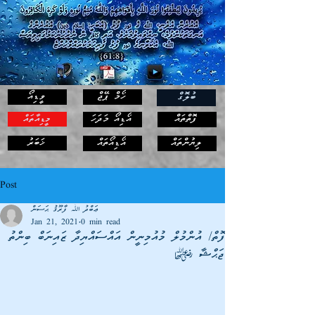
ހޯމް ޕޭޖް
ވީޑިއޯ
ބުލޮގް
ފޮތްތައް
އޯޑިއޯ މަދަހަ
މީޑިއާތައް
ޚަބަރު
ލިޔުންތައް
އޯޑިއޯތައް
Post
ޢަބްދު ﷲ ފާރޫޤު ޙަސަން
Jan 21, 2021
0 min read
ފޮތް/ އުންމުލް މުއުމިނީން އައްސައްޔިދާ ޒައިނަބް ބިންތު
ޖަޙްޝާ <