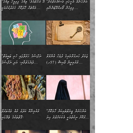
ބޮޑުކޮށް މަތިކުރުމެވެ.
ޠަބީޢީ އާދައިގެ މިން ތެރޭގައި
”އަންހެނާއާ އެކީގައި މަސައްކަތްކުރާ
”އޭ އުޚްތާއެވެ! ތިބާގެ ފިރިމީހާ ތިބާގެ
ދެމީހުންގެ ގުޅުމަކީ އެކަކު
އެމީހަކު ޞަލީބަށް އެރުވުމަށް
ޚާއްޞަކޮށް ޑޮކްޓަރީކަމާއި
އެޞިފަތައް ހުރިނަމަ,
ފިރިހެން ވޯރކްމޭޓުންނާއި
މައްޗަށް ހޭދަކޮށް ޚަރަދުކުރުމަކީ
އަނެކަކުގެ ވިސްނުން ފަހުމްވެ
އަމުރުކުރަމުން ދިޔައެވެ. ދެން
އިންޖިނޭރުކަންފަދަ
އެޞިފަތަކަށް އަސަރުކުރުވާ،
ކްލާސްމޭޓުންނަކީ މަރެވެ.
ޢައިބެއް ނޫނެވެ.
ޅިޔަނުންނާއިމެދު ޙަދީޘްގައި
ހަމަ އެގޮތަށް ތިބާގެ
ދޭހަވުމަށްވުރެ މާ މަތީ
ﷲ އަށް އީމާންވާ މީހުންގެ
ވަޒީފާތަކެވެ. އެހެނީ ވަޒީފާ
އޭގެ މައްޗަށް ޙުކުމްކުރާ
އައިސްފައިވަނީ އެއީ މަރު
ބައްޕައާއި، ތިބާގެ ފިރިހެން
ގުޅުމެކެވެ. އެއީ އެކަކު
ތެރެއިން މީހަކު ގެނެވި
އަދާކުރުމުގެ ދަރަޖަ ބޮޑުކޮށް
އެއްޗަކީ ބުއްދިކަމުގައިވެއެވެ.
ކަމުގައިއެވެ. އައުލަވީ
ދަރިފުޅުވެސް ތިބާއަށް
އަނެކަކު ފުރިހަމަކޮށްދޭ
ޞަލީބަށް އެރުވުމަށް
މަތިކުރާ ޒުވާން އަންހެނާ
އެއީ ބުއްދީގައި ޢިލްމާއި،
ޤިޔާސުން އެޙަދީޘްގައި:
ޚަރަދުކޮށްދިނުން ޢައިބަކަށް
ގުޅުމެކެވެ. އެހެންކަމުން،
އަމުރުކުރިހިނދު އޭނާއަށް
ތަޖ
އަންހެނާ ވަޒީފާ އަދާކުރާ
ނުވެއެވެ. އެހުރިހާ
ތިބާގެ ވިސްނުމާއި ޚިޔާލާ
ބުނެވުނެވެ: "ވަޞިއްޔަތެއް
ތަނުގައި އުޅޭ، ފިރިހެނުން
އެންމެންވެސް މުދަލާއި ފައިސާ
އެއްގޮތްވެ ވިސްނޭ އަންހެނަކު
އޮތިއްޔާ ކުރާށެވެ." ދެން އޭނާ
ޖަމަލު ހަނގުރާމައިގެ ދުވަހު އުންމުލް
”ނަފްސުގެ ހަރުލާފައި ހުރި ޠަބީޢަތް
ހިމެނެއެވެ. އެއީ އެމީހުންގެ
އެއްކުރާ މަޤްޞަދެއްކަމުގައި
ހޯދަން ތިބާއަށް ޙާޖަތެއް
ބުނެފިއެވެ: "އަހަރެން
މުއުމިނީން ޢާއިޝާ (57ހ)
ދެނެގަތުމާއި، އަދި ނަފްސުގެ
ވޯރކްމޭޓު އަންހެނާގެ ގާތަށް
ބަލަނީ ތިބާއެވެ. އެގޮތުން
ނުވެއެވެ. ތިބާ ޙާޖަތް
ވަޞިއްޔަތް ކުރާނީ
ނިކުމެވަޑައިގަންނަވަން
އެދުންވެރިކަން ބުއްދިން ވަޒަންކުރުމަށް
”އަންހެނުން ޖިހާދުކުރަން
ނަފްސުގެ ޠަބީޢަތުގެ ހުރި
ވަދެއުޅުން ގިނަވެގެންވާ
ބައްޕަގެ ގާތުގައި: "ތިހާވަރަށް
ޤަޞްދުކުރެއްވިހިނދު އުންމުލް
އެއިން ކުރާ އަސަރު:
ޖެހިގެންވަނީ ތިބާގެ
ކޮންކަމަކަށްހެއްޔެވެ. އަހަރެން
ޖެހޭނެކަމަށްވާނަމަ ﷲ ގެ
ޞިފަތަކަކީ ކޮބައިކަން
ފިރިހެނުންނެވެ. ފަހެ އެމީހުންނީ
ބުރަކޮށް މަސައްކަތްކޮށް
މުއުމިނީން އުންމު ސަލަމާ (61ހ)
ވިސްނުމާއި ޚިޔާލާއެކު ތިބާ
ދުނިޔެއަށް ވެއްދުނީ އަހަރެންގެ
ރަސޫލާ صلى الله عليه
ނޭނގެނީސް، ނަފްސު
އެކަމަނާއަށް ލިޔުއްވިކަމަށް
ޅިޔަނުންނަށްވުރެ އެތައް
ދާއޮހޮރުވަނީ ކީއްވެހޭ"
ބަލައިގަންނަ އަންހެނަކު
ލަފައެއް ނެތިއެވެ. އެތަނުގ
وسلم ކަމަނާއަށް އެކަމަށް
ޝަހުވަތްތައް ނަގައިގަންނަ
ރިވާކުރެވެއެވެ:
ގޮތަކުން ނުރައްކާ ބޮޑު
އަހައިފިނަމަ އޭނާ ބުނާނީ
ހޯދުމެވެ. އެހެނ
ޢަހްދު ހިއްޕެވީހެވެ. ކަމަނާ
ގޮތް ވަޒަންކުރަން ބުއްދިއަށް
ބައެކެވެ. އެގޮތުން މަސައްކަތު
ތިމަންނާގެ ދަރިން
(ރަނގަޅު ސީދާ ގޮތުން)
ކުޅަދާނަނުވެއެވެ.
މާހައުލުގައި އުޅޭ ފިރިހެނުން،
އުފާކޮށްދިނުމަށެވެ. ފިރިމިހާގެ
”އަންހެނުން ޒީނަތްތެރިކަން ހާމަކޮށް
މުއުމިނާއާ ކަދުރު ރުއް ވައްތަރުވާ
ފޭވެއްޖެއެވެ! ފޭވެއްޖެއެވެ!
ނަފްސުތަކުގައިވާ ކޮންމެ
ޅިޔަނުންނާ އެކި ގޮތްގޮތުން
ގާތުން އެހެން އަހައިފިނަމަ
ފާޅުކޮށް ނިކުތުމަކީ އެކަކަށްވުރެ ގިނަ
ގޮތްތަކުގެ ތެރޭގައި:
ރަށްތަކަށް ދަތުރުފަތުރުކޮށް،
ޠަބީޢަތަކުންވެސް، އެތައް
އެއްގޮތްވެ، އަދި އެހެން
ބުނާނީ ތިމަންނާގެ
މީހުން އޭގައި ހިއްސާވާ ފާފައެކެވެ.
ތިބާގެ އަންހެން ދަރިފުޅު
🌴 ﷲ ތަޢާލާ
ކުރިއަށް ނިކުމެއުޅުން
ބައިވަރު ޝަހުވަތްތައް
ގޮތްތަކުން ނުރައްކާ
އަނބިމީހާއާއި ޢާއިލާގެ