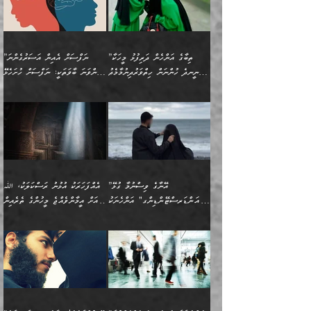
(429ހ)، ބަޣުދާދުން
”ކުރެވޭ ފާފަތައް ފޮރުވުމާއި،
ޙާޒިރުވިންހެއްޔެވެ؟“
ހުއްދަވެގެންވާކަން ބަޔާންކުރުން:
ހިތްފަސޭހަވުމާއި،
މަޝްޣޫލުކޮށްލާފަދަ އެހެރަ
ރައްކާތެރިކަމުގެ ފިޔަވަޅުތައް
ކަންކަމެވެ. މިސާލަކަށް
ޤައިރަވާނުގެ ރަށަށް އައިހިނދު
ފާފަކުރާ މީހެއްކަން
ބިރުވެރިކަމާއި އަމާންކަމުގެ
އިޙްސާސްތަކާއި ޝުޢޫރުތައް
އެޅުމާއި، ދިމާވެދާނޭ ގޮތ
ނަމާދާއި، ރޯދައާއި، ޙައްޖާއި،
އަބޫ މުޙައްމަދު އިބްނު އަބީ
މީސްތަކުންނަށް
އިޙްސާސާއި، މޮޅިވެރިކަމާއި
ޖަމަޢަވެއްޖެނަމަ, އެހިނދުން
ހަ
ޒައިދު އަލްޤައިރަވާނީ
އެނގިގެންވުމަށް
ހިތްހަމަޖެހުމާއި އެނޫންވެސް
ނުބައި ރައުޔު، އަދި ފަހުން
”ތިބާގެ އަންހެން ދަރިފުޅު މީހަކާ
”ނަފްސަށް އެއިން އަސަރުގެންނަ
(386ހ) އެކަލޭގެފާނާ
ނުރުހުންވުމާއި، މީސްތަކުން
ގިނަ ކަންކަމެވެ. މި
ހިތާމަކުރާނޭ ކަންކަން ބުއްދިން
ނީނދެ ހުންނަން ހިތްވަރުދިނުމާމެދު
ތިންވަނަ ބާވަތަކީ: ނަފްސަށް ހުށަހެޅޭ
ވާހަކަދައްކަވަމުން
އޭނާ ނުބައިކޮށްފައި
ޞިފަތަކުން ކަމެއް ނަފްސުގައި
އިޚްތިޔާރުކުރެއެވެ. އަދި
ތިބާ ހުށިޔާރުވެ ޚަބަރުދާރުވާށެވެ!
ކަންކަމެވެ. (ޝުޢޫރުތަކާއި
އެގޮތަށް ތިމަންނާ ހިތްވަރުދެނީ
އެގޮތުން ނަފްސުގެ
އެއްސެވިއެވެ: ”ތިބާ ޢިލްމުލް
އެއްޗެހިކިޔުމަށް ނުރުހުންވުން
އިޙްސާސްތަކެވެ.)
އަބަދުމެ ހަރުލައިގެން
ފަހަރެއްގައި އެފަދަ ބުއްދިއެއް
ކިހިނެއްހެއްޔެވެ؟ އެކަމަށް
ޠަބީޢަތުގައި ލޯބިވުމާއި
ކަލާމްގެ އަހުލުވެރިންގެ
ހުއްދަވެގެންވާކަން
ދާއިމަކަށް ނުހުރެއެވެ. އެކަމަކު
ބަލިކަށިވެ ގަމާރުވެ
ހިތްވަރުދޭން ބޭނުންކުރާ
ނުރުހުންވުމާއި، އުފާވުމާއި
(ޤުރްއާނާއި ސުންނަތް ދޫކޮށް
ބަޔާންކުރުން: ކުރެވޭ ނުބައި
އެކަންކަން ލައިގަނެފައި
ކޮސްވެގެންވާ ކަމަށް ތުހުމަތުވެ
ފެތުރިގެންވާ ފަސް ގޮތެއް
ދެރަވުންވެއެވެ. މިއީ
ބުއްދީގެ ޙުއްޖަތްތަކާއި
ކަންތައް ފޮރުވާ
އަނެއްކާ ފިލ
އަހަރެން ތިބާއަށް ކިޔާދޭނަމެވެ.
ނަފްސުތަކުގައިވާ ޠަބީޢީ
ވިސްނުންތައް ބޭނުންކޮށްގެން
ވަންހަނާކުރުމަކީ
ތިބާގެ އަންހެން ދަރިފުޅަށް
ޞިފަތަކެކެވެ. ނަމަވެސް
ދީނުގެ ކަންކަމުގައި
ދެއްކުންތެރިކަމެއްކަމުގައި
”އޭނާގެ ވިސްނުމާ ގުޅޭ
އެއްފަހަރަކު އުޅުނު ރަސްކަލަކު، ﷲ
އަދި އެކުއްޖާގެ
އެކަންކަން އިންސާނާއަށް
ވާހަކަދައްކާ މީހުންގެ)
ހީކުރާ މީހަކު ހީކޮށްފާނެއެވެ.
"އަންޑަރސްޓޭންޑިންގ" އަންހެނަކު
އަށް އީމާންވެއްޖެ މީހުންގެ ތެރެއިން
މުސްތަޤްބަލަށް އެކަމުގެ
ޖެހޭހިނދު އެއީ ވަޤުތީ ގޮތުން
މަޖްލިސްތަކަށް
އެކަންވަނީ އެހެންނެއް ނޫނެވެ.
ހޯދަން ވަރުބަލިވެގެން އުޅެއެވެ.
މީހަކު އަތުޖެހިއްޖެނަމަ އެމީހަކު
އޭ އަޚާއެވެ! ތިބާއާ އެއްފަދަ
🌴 ހިޝާމު ބްނު އިސްމާޢީލު
ނުރައްކާ ނޭނގިހުރެވެސް ތިބާ
ހުށަހެޅޭ ޞިފަތަކަކަށްވެއެވެ.
ޞަލީބަށް އެރުވުމަށް އަމުރުކުރަމުން
ޙާޒިރުވިންހެއްޔެވެ؟“ އަބޫ
މަނާވެގެންވާކަމަކީ
ފިރިހެނަކާ މެނުވީ ތިބާގެ
(217ހ) ކިޔާދެއްވިއެވެ:
އެކަމަށް ވެއްޓިފައި
ދެން އޭގެ ޠަބީޢީ
ދިޔައެވެ.
ޢުމަރު ވިދާޅުވިއެވެ:
އިންސާނާއަކީ ވަރަޢަވެރި
ވިސްނުމާ އެއްގޮތްވެ
”އެއްފަހަރަކު އުޅުނު
ވެދާނެއެވެ: 1- އާމްދަނީ
މިންގަނޑަށްވުރެ އެޞިފަތައް
”އާނއެކެވެ. އަހަރެން
މީހެއްކަމުގައި މީހުންނަށް
އަންޑަރސްޓޭންޑު
ރަސްކަލަކު، ﷲ އަށް
ހޯދަން މަސައްކަތްކުރުމާއި
ބޭރުވެއްޖެނަމަ, އެހިސާބުން
ދެފަހަރަކު ޙާޒިރުވީމެވެ. ދެން
ދައްކަންވެގެން، އަދި އޭނާއަކީ
ނުވެވޭނެއެވެ. ދެންފަހެ
އީމާންވެއްޖެ މީހުންގެ ތެރެއިން
ވަޒީފާ އަދާކުރުމުގެ ދަރަޖަ
ބުއްދިއަށް އަސަރުކުރެއެވެ.
އެއަށ
ﷲ ދެކެ ބިރުގަންނަ
އަންހެނާއަށް ބަލާއިރު ތިޔަ
މީހަކު އަތުޖެހިއްޖެނަމަ