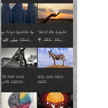
🪴 އިބްނު ޙިއްބާނު
🔥އިބްނުލް ޖައުޒީ (597ހ)
ބުއްދިއެއް ނުވެއެވެ. ދެންފަހެ
ނިމުމަށްފަހު ދެން އެއާ
ނަފުރަތްތެރިވާ ކަހަލަ ކަމެއް
ޢަމަލުކުރަން އެމީހަކު
(354ހ) ވިދާޅުވިއެވެ:
ވިދާޅުވިއެވެ: ”މީހުން ފެނުމުން
އެމީހެއްގެ ބުއްދި އެމީހަކާ
ވިއްދައިގެން ޢިލްމު ހޯދަން
އަންހެނާއަށް ދިމާވެ ވަރުގަދަ
ނުކުޅެދުމަކުން އަދި އެ ޢިލްމު
"ދުނިޔެމަތީގައި މީހަކަށް
އަޅުކަމުގައި ހީވާގިވެ
އެކުގައިވާ މީހަކީ: އެމީހަކު
އުޅެ އަދި އެކަމުގައި
އިޙްސާސެއް އޭނާއަށް
ޙިފްޡުކޮށް
ލިބޭނެ ހެޔޮ ޞިފަތަކުން
މުރާލިވުން ޞައްޙަ ކަންކަމާއި
ވާހަކަދެއްކުމުގެ ކުރިން
ދެމިހުރުމެވެ. އެހެނީ ދުނިޔޭގެ
އާދެއެވެ. އަދި އެއާއެކު
އެންމެ ފުރަތަމަކަމަކީ
ޞައްޙަ ނުވާ ކަންކަން
އެމީހަކުގެ ފުށުން އެ ނިކުންނަ
ސަބަބުތަކުން އެއްވެސް
އެއަންހެނ
ބުއްދިވެރިކަމެވެ. އަދި އެއީ
ބަޔާންކުރުން: މީހަކު
އެއްޗެއް ފެންނަ މީހާއެވެ.
ސަބަބަކަށް ސާފުކޮށް
”ބުއްދިވެރިޔާ ދައްކާ ވާހަކަތައް،
ތިން އަންހެންދަރިން އެމީހަކަށް ލިބި:
ﷲ ތަޢާލާ އެކަލާނގެ
ރޭއަޅުކަންކުރާ ބަޔަކާއެކުގައި
ދެންފަހެ އެމީހަކުގެ ބުއްދި
ރަނގަޅަށް ވާޞިލުވެވޭހުށީ
🌴 އިބްނު ޙިއްބާނު
”ނަބިއްޔާ صلى الله
އަޅުތަކުންނަށް ދެއްވި އެންމެ
ރޭގަނޑު ހޭދަކޮށްފާނެއެވެ.
ބޭރު ފެންޑާގައި އޮންނަ
އެކަމުގައި ޢިލްމު ސާފުކޮށް
(354ހ) ވިދާޅުވިއެވެ:
عليه وسلم
ހެޔޮ ރަނގަޅު ކަންތަކުންވާ
ދެން އެމީހުން ރޭގަނޑުގެ ގިނަ
މީހަކީ: ވާހަކަތަކެއް ދައްކާފައި
ޚާލިޞްވެގެންނެވެ. އަދި
”ބުއްދިވެރިޔާ ދައްކާ
ޙަދީޘްކުރެއްވިކަމަށް
ކަމެކެވެ. އެހެންކަމުން އެއާ
ވަޤުތު ނަމާދުކޮށްފާނެއެވެ.
ދެން އޭގެ ފަހުން އެނިކުތް
ބުއްދިވެރިޔަކު ވެއްޖެއްޔާ
ވާހަކަތައް، ޞައްޙަކޮށް
ރިވާކުރެވެއެވެ: "ތިން
އިދިކޮޅު ޞިފައެއް
އަނެއްކޮޅުން މީނާގެ ޢާދައަކީ
އެއްޗެ
ނިންމާނޭކަމަކީ: އެމީހަކު
ސަލާމަތުންވާ ހަށިގަނޑެއް
އަންހެންދަރިން އެމީހަކަށް ލިބި:
ޤާއިމުކޮށްގެން ހުރި މީހަކާ
ސާޢަތެއްވަރު އިރުކޮޅެއް
ކުރާކަމަކާ
ސީދާވާހެން ސީދާވާނެއެވެ.
1-ދެން އެކުދިން
އެކުގައި އިށީންދެ އުޅެގެން
ރޭއަޅުކަންކުރުމެވެ. ދެން މީނާ
އަނެއްކޮޅުން ޖާހިލުމީހާ ދައްކާ
އަދަބުވެރިކުރުވާ 2-އަދި
ﷲ ދެއްވި ނިޢުމަތް
(އެމީހުންނާ އެކުގައި
އަހަރެންގެ ބައްޕަގެ ޙިމާރެއް
”ނަފްސުގެ ކަންކަން ރާވާ
ވާހަކަތައް، ބަލިވެފައިވާ
އެކުދިން ކައިވެނިކުރުވާ 3-
ގަޑުބަޑުކޮށް
ރޭކުރާއިރު) އެމީހުންނާ
ގެއްލުނެވެ.
ބެލެހެއްޓުމުގެ ތެރޭގައި:
ހަށިގަނޑެއް އެގޮތްމިގޮތްވާހެން
އަދި އެކުދިންނަށް ހެޔޮކޮށް
ހުތުރުނުކުރާހުއްޓެވެ...
އެއްގޮތްވެއެވެ. ނުވަތަ އެމީހުން
މަގުފުރެދިފައިވާ ބަޔަކުގެ ކިބައިގައިވާ
🌱 ޖަޢުފަރު ބްނު މުޙައްމަދު
އެމީހުންގެ މަގުފުރެދުމާއި
ފުށޫއަރާ އިދިކީލަވާނެއެވެ. އަދި
ހިތައިފިނަމަ ފަހެ އެމީހަކަށްވަނީ
މޮޅެތި ރިވެތި ކަންކަމަށް ބަލާ
ބުއްދިއާއި ވިސްނުންތެރިކަން
ރޯދަ ހިފާއިރު މީނާވެސް
(148ހ) ކިޔާދެއްވިއެވެ:
އެމޮޅެތި ކަންކަމާ ގުޅުމެއް
ވިސްނުން ދިގު ނުކުރުންވެއެވެ.
ބުއްދިވެރިޔާގެ ބަސްތައް އެއީ
ސުވަރުގެއެވެ." 📖 ސުނަނު
އިތުރުކޮށްދޭނެ ކަމަކީ: އޭނާފަދަ
އެމީހުންނާއެކު ރޯދަހިފައެވެ.
”އަހަރެންގެ ބައްޕަގެ ޙިމާރެއް
ނުވެއެވެ. އެހެނީ ނަފްސަކީ
ކިތަންމެ މަދު
އަބީ ދާވޫދު 📖 ފަހެ ތިބާގެ
(އެހެން ބުއްދިވެރިންނާ)
އެމީހުން
ގެއްލުނެވެ. ދެން ބައްޕަ
ވަޒަންހަމަވާ އެއްޗެއް ނޫނެވެ.