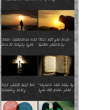
ސާމާނު އޭރު
މިއަސަރުކުރުމުގެ އަޞްލުގެ
ޞާލިޙު އަޚެކެވެ.“
އެހެންކަމުން ވިސްނުންތެރި
ބަޔާންކުރުން:
އެކަމެއްގައި އެހާ ދިގުކޮށް
🌴 އިބްނުލް ޖައުޒީ
އުފުލަމުންދިޔައެވެ. އޭރު އޭނާ
ފެށުން އައި ގޮތަކީ:
ދެންނެވުނެވެ: ”އެގޮތަށް
މީހާގެ އަތުގައި އެއްޗެއް
ވިސްނުން ޙައްޤުނުވާ
(597ހ) ވިދާޅުވިއެވެ:
ކިޔަމުންދިޔައެވެ: «الْحَمْدُ
ޞައްޙަކޮށްވާ ޠަބީޢަތެއް
ނެތްނަމަ ދެން
ނެތަސް ކަންބޮޑުވެ
ކަންކަމުގައި މާބޮޑަށް
”ދެއްކުންތެރިކަމާއި
لِله، أسْتَغْفِرُ الله»
ބަދަލުކޮށްލާ ގޮތަށް އައި
ކޮންކަމެއްތޯއެވެ؟“
ހިތާމަކުރުމެއް ނެތެވެ. އެހެނީ
ވިސްނުމަކީ ބައްޔެކެވެ.
އާފާތްތަކަށް ބިރުން
އެވެ. އެއަށްވުރެ އިތުރަށް
ލޯބިވާކަހަލަ އިޙްސާސެކެވެ.
ވިދާޅުވިއެވެ: ”ދިގުކޮށް
ބުއްދިވެރިޔާއަށް ތަނ
ފަހަރެއްގައި މިހެންވަނީ
ހެޔޮކަންތައް ކުރުން
އެއްޗެއް ނުކިޔައެވެ. ދެން
ދެން އެ ޠަބީޢަތުން ބުއްދިއަށް
މުހިއްމު ކަންކަމާއި އަދި
ދޫކޮށްލުމުގެ ބާބު
އޭނާ ވަކިތަނަކަށް ދިޔައެވެ.
އަސަރުކުރީއެވެ. ޝަރީޢަތުގައި
”ނަފްސަށް ވަޤުތީ ގޮތުން ހުށަހެޅޭ
”ނަފްސު އަވަސްއަރުވާލުމުގެ ސަބަބުން
މުހިއްމު ނޫންކަންކަމާމެދުވެސް
ބަޔާންކުރުން: ދަންނާށެވެ!
ދެން އޭނާގެ ބުރަކަށީގައި ހުރި
ލޯބިވެވޭކަހަލަ އިޙްސާސްތައް
އިޙްސާސްތަކާއި ޝުޢޫރުތައް:
ބުއްދީގެ އިޚްތިޔާރަށް ކުރާ އަސަރު.
މާބޮޑަށް ސަމާލުވެގެން
މީސްތަކުންގެ ތެރޭގައި،
ސާމާނުތައް ބަހައްޓަންދެން
ގެނައުން މަނައެއް ނުކުރެއެވެ.
ނަފްސަށް ބައިވަރު ވަޤުތީ
ބައެއް ނަފްސުތަކުގެ
ހުށިޔާރުވެގެން އުޅޭ ބައެއް
ދެއްކުންތެރިއަކަށް ވެދާނޭކަމަށް
އަހަރެން ހުރީމެވެ. ދެން
މިސާލަކަށް ބެލުމުގެ
ޞިފަތަކާއި އިޙްސާސްތައް
ޠަބީޢަތުގައި
ނަފްސުތަކުގެ ސަބަބުން
ބިރުން ހެޔޮ ޢަމަލުކުރުން
ބުނެފީމެވެ: "މި ނޫން އެއްޗެއް
ލައްޒަތެވެ. އެކަމަކު
ލިބިގެންވެއެވެ. އެއީ
އަވަސްއަރުވާލުންވެއެވެ. ދެން
ބުއްދިއަށް ކުރާ
ދޫކޮށްލާ މީހުންވެއެވެ. އެއީ
ކިޔަން ތިބާއަށް ރަނގަޅަށް ނ
ޝަރީޢަތުން އެއ
ނަފްސުގައި ހިފެހެއްޓިގެންވާ
ކުޑަ ވަޤުތުކޮޅެއްގެ ތެރޭގައި
އަސަރުންކަމުގައި ވެދާނެއެވެ.
ގޯހެކެވެ. އަދި ޝައިޠާނާއަށް
ލާޒިމް ޠަބީޢަތުގެ ތެރޭގައިވާ
ބުއްދި ލައްވާ ނުރައްކާތެރި
އެފަދަ ކަންކަމާމެދު ވިސްނާ
ވެވޭ އެއްބަސްވުމެކެވެ.
ކަންކަމެއް ނޫނެވެ. ނަމަވެސް
ޤަރާރުތައް ނިންމާ،
ފިކުރުކުރުން މާބޮޑަށް
އެކަމަކު އޭގައި އަހަރުމެން
”ތިބާ ޢިލްމުލް ކަލާމްގެ އަހުލުވެރިންގެ
ކުރެވޭ ފާފަތައް ފޮރުވުމާއި، ފާފަކުރާ
އެއީ ހުށަހެޅި ލައިގަންނަ
އިޚްތިޔާރުކުރަން އެނަފްސު
ދިގުލައިފިނަމަ, ފުރިހަމަ ކުރުން
ތަފްޞީލުކޮށް ބުނަމެވެ.
(ޤުރްއާނާއި ސުންނަތް ދޫކޮށް ބުއްދީގެ
މީހެއްކަން މީސްތަކުންނަށް
ކަންކަމެވެ. މިސާލަކަށް:
ބޭނުންވެއެވެ. ދެން ނަފްސަށް
ޙައްޤުވާ ކަންކަން
ހެޔޮކަންތައް ބެހިގެންދަނީ:
ޙުއްޖަތްތަކާއި ވިސްނުންތައް
އެނގިގެންވުމަށް ނުރުހުންވުމާއި،
އަބޫ ޢުމަރު އަޙްމަދު ބްނު
🌴 އިބްނުލް ޖައުޒީ
ހިތާމަޔާއި އުފަލާއި،
އޭގެ އަވަސްއަރުވާލުމާއި،
ބޭނުންކޮށްގެން ދީނުގެ ކަންކަމުގައި
މީސްތަކުން އޭނާ ނުބައިކޮށްފައި
ފުރިހަމަކުރުން މަނާކުރާ
🔹ސީދާ އެކަމުގައި
މުޙައްމަދު އަލްމާލިކީ
(597ހ) ވިދާޅުވިއެވެ:
ކަންބޮޑުވުމާއި
އަނެއްކޮޅުން ބުއްދި
ވާހަކަދައްކާ މީހުންގެ) މަޖްލިސްތަކަށް
އެއްޗެހިކިޔުމަށް ނުރުހުންވުން
ކަމެއްކަމުގައި:
(ދުނިޔަވީ) ލައްޒަތެއް ނެތް