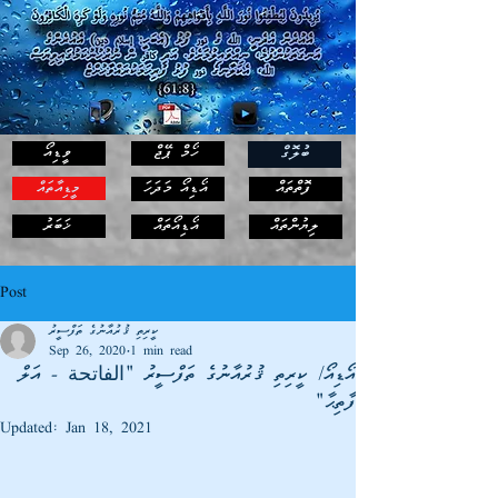
ހޯމް ޕޭޖް
ވީޑިއޯ
ބުލޮގް
ފޮތްތައް
އޯޑިއޯ މަދަހަ
މީޑިއާތައް
ޚަބަރު
ލިޔުންތައް
އޯޑިއޯތައް
Post
ކީރިތި ޤުރުއާނުގެ ތަފްސީރު
Sep 26, 2020
1 min read
އޯޑިއޯ/ ކީރިތި ޤުރުއާނުގެ ތަފްސީރު "الفاتحة - އަލް
ފާތިޙާ"
Updated:
Jan 18, 2021