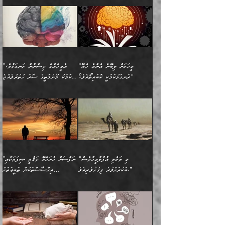
🌱 ޖަޢުފަރު ބްނު މުޙައްމަދު
އެމީހުންގެ މަގުފުރެދުމާއި
ފުށޫއަރާ އިދިކީލަވާނެއެވެ. އަދި
ހިތައިފިނަމަ ފަހެ އެމީހަކަށްވަނީ
މޮޅެތި ރިވެތި ކަންކަމަށް ބަލާ
ބުއްދިއާއި ވިސްނުންތެރިކަން
ރޯދަ ހިފާއިރު މީނާވެސް
(148ހ) ކިޔާދެއްވިއެވެ:
އެމޮޅެތި ކަންކަމާ ގުޅުމެއް
ވިސްނުން ދިގު ނުކުރުންވެއެވެ.
ބުއްދިވެރިޔާގެ ބަސްތައް އެއީ
ސުވަރުގެއެވެ." 📖 ސުނަނު
އިތުރުކޮށްދޭނެ ކަމަކީ: އޭނާފަދަ
އެމީހުންނާއެކު ރޯދަހިފައެވެ.
”އަހަރެންގެ ބައްޕަގެ ޙިމާރެއް
ނުވެއެވެ. އެހެނީ ނަފްސަކީ
ކިތަންމެ މަދު
އަބީ ދާވޫދު 📖 ފަހެ ތިބާގެ
(އެހެން ބުއްދިވެރިންނާ)
އެމީހުން
ގެއްލުނެވެ. ދެން ބައްޕަ
ވަޒަންހަމަވާ އެއްޗެއް ނޫނެވެ.
ބަސްތަކެއްވިޔަސް އޭގެ ޤަދަރު
އަންހެން ދަރިން
ގާތްވުމާއި، އެއާ އިދިކޮޅު އިދ
ވިދާޅުވިއެވެ: ”ﷲ ތަޢާލާ
ނަފްސު ކަންކަން
ބޮޑުވެގެންވެއެވެ. އެއީ
ކައިވެނިކުރުވުމުގައި
އަހަރެންނަށް އޭތި އަނބުރާ
މަސްހުނިކޮށްލައެވެ. އެގޮތުން
ފާފަވެރިޔާގެ ކުރިމަތިލުން
ފަރުވާކުޑަކޮށް، ޢާއިލާއެއް
”މީހަކަށް ލިބޭނެ އެންމެ ހެޔޮ
”އެމީހެއްގެ ވިސްނުން ރަނގަޅުވެ،
ރައްދުކުރައްވައިފިނަމަ ފަހެ
މީހަކު ބުރު ސޫރަ ރީތި
ކިތަންމެ ކުޑަކަމެއްވިޔަސް
ބިނާކޮށް ކައިވެންޏެއް
ރަނގަޅުކަމަކީ ކޮބައިތޯއެވެ؟“
އެކަމަކު މޫނުމަތީގެ ސޫރަ ހުތުރުވެއްޖެ
އެކަލާނގެ ރުއްސަވާނޭ
ފުރިހަމަ، މުދާތައް
މީހާ,
އޭގެ މުޞީބާތް ބޮޑުވެގެންވާ
ޤާއިމުކުރުން ދޫކޮށްފައި
🪨 އިބްނުލް މުބާރަކު
☘️ އިބްނު ޙިއްބާނު
ޙަމްދުގެ ބަސްތަކަކުން
ތަނަވަސްވެ، އެކަމަކު އެއާއެކު
ގޮތަށެވެ. އަދި ބުއްދިވެރިކަމުގެ
ކިޔެވުމާއި އެހެން
(181ހ) އަށް ދެންނެވުނެވެ:
(354ހ) ވިދާޅުވިއެވެ:
އަހަރެން އެކަލާނގެއަށް
ޢަޤީދާއާއި ފިކުރު ފުރެދިގެންވާ
ތެރޭގައި: އެއްވެސް ކަ
މަޤްޞަދުތަކުގައި އެކުދިން
”މީހަކަށް ލިބޭނެ އެންމެ ހެޔޮ
”އެމީހެއްގެ ވިސްނުން
ޙަމްދުކުރާހުށީމެވެ.“ ދެން މާ
މީހަކަށް ވެދާނެއެވެ. ދެން
މަޝްޣޫލުކުރުވުމާމެދު ތިބާ
ރަނގަޅުކަމަކީ ކޮބައިތޯއެވެ؟“
ރަނގަޅުވެ، އެކަމަކު
ގިނައިރެއް ނުވެ އޭގެ
މިފަދަ މީހަކުގެ ރީތިކަމާއި
ނަމަނަމަ ސަމާލުވެ
ވިދާޅުވިއެވެ: ”އޭނާގެ
މޫނުމަތީގެ ސޫރަ ހުތުރުވެއްޖެ
އަސްދާނުގޮނޑިއާއި ލަގަނާއި
އޭނާގެ މޮޅެތި ތަކެއްޗަށްޓަކައި
ކިބައިގައިވާ ފުރާ ފުރިހަމަ
މީހާ, ފަހެ އޭނާގެ ނަފްސުގެ
އެކީގައި އޭތި ގެނެވުނެވެ.
ބެލުމަކީ: އޭނާގެ ޢަޤީދާއާއި
"މި ތަކެތި އުފުލާމީހާވެސް
”ނަފްސަށް ހުށަހެޅޭ ވަޤުތީ ޞިފަތަކާއި
ބުއްދިއެވެ.“ ދެންނެވުނެވެ:
(ބުއްދިއާއި ވިސްނުމުގެ)
ދެން އެކަލޭގެފާނު އެއަށް
ޤަބޫލުކުރާ ގޮތްތަކާއި
ބަކުރަށްވުރެ ފިޤުހުވެރިއެވެ."
އިޙްސާސްތަކުން ޠަބީޢަތަށް
”އެގޮތަށް ލިބިގެންނުވިނަމަ
ހެޔޮކަމުން އޭނާގެ މޫނުގެ
ސަވާރުވިއެވެ. އަދި އޭގެ
ފިކުރުވެސް ނަފްސަށް
އަސަރުކުރުން:
🔅 ބަކްރު ބްނު ޢަބްދި ﷲ
ނަފްސަށް ހުށަހެޅިގެން އަންނަ
ދެން ކޮން އެއްޗެއްތޯއެވެ؟“
ހުތުރުކަން ހަނދާން
މައްޗަށް ސީދާވިހިނދު، ހެދުން
ރަނގަޅުކޮށް ޖަރީކޮށްދޭ
އަލްމުޒަނީ (108ހ)
އެކި ވައްތަރުގެ
ވިދާޅުވިއެވެ: ”ރިވެތި ރަނގަޅު
ނައްތާލައެވެ. އަނެއްކޮޅުން
ބޮނޑިކޮށްލައްވާފައި، އުޑާއި
ކަމެކެވެ. އެއީ (ޙަޤީޤަތުގައި)
ކިޔާދެއްވިއެވެ: ”އަހަރެން
އިޙްސާސްތަކުގެ ބާރުމިން ހުރި
އަދަބެކެވެ.“ ދެންނެވުނެވެ:
އެމީހަކުގެ މޫނުމަތި ރީތިވެ،
ދިމާލަށް އިސްތަށިފުޅު
އެ ދެކަންތަކުގެ ދ
އެއްފަހަރަކު ގެއިން
މިންވަރަކުން އިންސާނާގެ