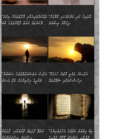
”އެކަން ނެތްނަމަ ދެން
އެކަމަކު ވިސްނުން ކޮށި
ނިކުމެގެންދަނިކޮށް އެއްޗެހި
ޠަބީޢަތަށް އަސަރުކުރެއެވެ...
ކޮންކަމެއްތޯއެވެ؟“
ވެއްޖެނަމަ, އޭނާގެ ނަފްސުގެ
އުފުލުމުގެ މަސައްކަތްކުރާ
ދެން އެއަށްފަހު އެ ޠަބީޢަތުން
ވިދާޅުވިއެވެ: ”އޭނާ
އުނިކަމާހުރެ މޫނުމަތީގެ ހުރި
”އާދައިގެ ކުދި ކަންކަމުގައި މާބޮޑަށް
”ދެއްކުންތެރިކަމާއި އާފާތްތަކަށް ބިރުން
މީހަކާ ދިމާވިއެވެ. އޭނާގެ
ބުއްދިއަށް އަސަރުކުރެއެވެ...
މަޝްވަރާއަށް އަހާނޭ ރަނގަޅު
ރީތިކަން ދާހުއްޓެވެ.
ދިގުކޮށް ވިސްނުން:
ހެޔޮކަންތައް ކުރުން ދޫކޮށްލުމުގެ ބާބު
ސާމާނު އޭރު
މިއަސަރުކުރުމުގެ އަޞްލުގެ
ޞާލިޙު އަޚެކެވެ.“
އެހެންކަމުން ވިސްނުންތެރި
ބަޔާންކުރުން:
އެކަމެއްގައި އެހާ ދިގުކޮށް
🌴 އިބްނުލް ޖައުޒީ
އުފުލަމުންދިޔައެވެ. އޭރު އޭނާ
ފެށުން އައި ގޮތަކީ:
ދެންނެވުނެވެ: ”އެގޮތަށް
މީހާގެ އަތުގައި އެއްޗެއް
ވިސްނުން ޙައްޤުނުވާ
(597ހ) ވިދާޅުވިއެވެ:
ކިޔަމުންދިޔައެވެ: «الْحَمْدُ
ޞައްޙަކޮށްވާ ޠަބީޢަތެއް
ނެތްނަމަ ދެން
ނެތަސް ކަންބޮޑުވެ
ކަންކަމުގައި މާބޮޑަށް
”ދެއްކުންތެރިކަމާއި
لِله، أسْتَغْفِرُ الله»
ބަދަލުކޮށްލާ ގޮތަށް އައި
ކޮންކަމެއްތޯއެވެ؟“
ހިތާމަކުރުމެއް ނެތެވެ. އެހެނީ
ވިސްނުމަކީ ބައްޔެކެވެ.
އާފާތްތަކަށް ބިރުން
އެވެ. އެއަށްވުރެ އިތުރަށް
ލޯބިވާކަހަލަ އިޙްސާސެކެވެ.
ވިދާޅުވިއެވެ: ”ދިގުކޮށް
ބުއްދިވެރިޔާއަށް ތަނ
ފަހަރެއްގައި މިހެންވަނީ
ހެޔޮކަންތައް ކުރުން
އެއްޗެއް ނުކިޔައެވެ. ދެން
ދެން އެ ޠަބީޢަތުން ބުއްދިއަށް
މުހިއްމު ކަންކަމާއި އަދި
ދޫކޮށްލުމުގެ ބާބު
އޭނާ ވަކިތަނަކަށް ދިޔައެވެ.
އަސަރުކުރީއެވެ. ޝަރީޢަތުގައި
”ނަފްސަށް ވަޤުތީ ގޮތުން ހުށަހެޅޭ
”ނަފްސު އަވަސްއަރުވާލުމުގެ ސަބަބުން
މުހިއްމު ނޫންކަންކަމާމެދުވެސް
ބަޔާންކުރުން: ދަންނާށެވެ!
ދެން އޭނާގެ ބުރަކަށީގައި ހުރި
ލޯބިވެވޭކަހަލަ އިޙްސާސްތައް
އިޙްސާސްތަކާއި ޝުޢޫރުތައް:
ބުއްދީގެ އިޚްތިޔާރަށް ކުރާ އަސަރު.
މާބޮޑަށް ސަމާލުވެގެން
މީސްތަކުންގެ ތެރޭގައި،
ސާމާނުތައް ބަހައްޓަންދެން
ގެނައުން މަނައެއް ނުކުރެއެވެ.
ނަފްސަށް ބައިވަރު ވަޤުތީ
ބައެއް ނަފްސުތަކުގެ
ހުށިޔާރުވެގެން އުޅޭ ބައެއް
ދެއްކުންތެރިއަކަށް ވެދާނޭކަމަށް
އަހަރެން ހުރީމެވެ. ދެން
މިސާލަކަށް ބެލުމުގެ
ޞިފަތަކާއި އިޙްސާސްތައް
ޠަބީޢަތުގައި
ނަފްސުތަކުގެ ސަބަބުން
ބިރުން ހެޔޮ ޢަމަލުކުރުން
ބުނެފީމެވެ: "މި ނޫން އެއްޗެއް
ލައްޒަތެވެ. އެކަމަކު
ލިބިގެންވެއެވެ. އެއީ
އަވަސްއަރުވާލުންވެއެވެ. ދެން
ބުއްދިއަށް ކުރާ
ދޫކޮށްލާ މީހުންވެއެވެ. އެއީ
ކިޔަން ތިބާއަށް ރަނގަޅަށް ނ
ޝަރީޢަތުން އެއ
ނަފްސުގައި ހިފެހެއްޓިގެންވާ
ކުޑަ ވަޤުތުކޮޅެއްގެ ތެރޭގައި
އަސަރުންކަމުގައި ވެދާނެއެވެ.
ގޯހެކެވެ. އަދި ޝައިޠާނާއަށް
ލާޒިމް ޠަބީޢަތުގެ ތެރޭގައިވާ
ބުއްދި ލައްވާ ނުރައްކާތެރި
އެފަދަ ކަންކަމާމެދު ވިސްނާ
ވެވޭ އެއްބަސްވުމެކެވެ.
ކަންކަމެއް ނޫނެވެ. ނަމަވެސް
ޤަރާރުތައް ނިންމާ،
ފިކުރުކުރުން މާބޮޑަށް
އެކަމަކު އޭގައި އަހަރުމެން
”ތިބާ ޢިލްމުލް ކަލާމްގެ އަހުލުވެރިންގެ
ކުރެވޭ ފާފަތައް ފޮރުވުމާއި، ފާފަކުރާ
އެއީ ހުށަހެޅި ލައިގަންނަ
އިޚްތިޔާރުކުރަން އެނަފްސު
ދިގުލައިފިނަމަ, ފުރިހަމަ ކުރުން
ތަފްޞީލުކޮށް ބުނަމެވެ.
(ޤުރްއާނާއި ސުންނަތް ދޫކޮށް ބުއްދީގެ
މީހެއްކަން މީސްތަކުންނަށް