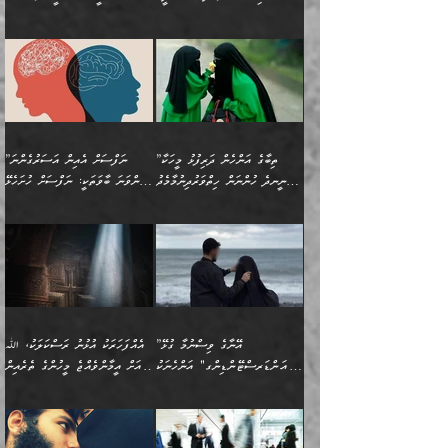
ކަންކަމެވެ. މިސާލަކަށް:
ބޭނުންވެއެވެ. ދެން ނަފްސަށް
ޙައްޤުވާ ކަންކަން
ހެޔޮކަންތައް ބެހިގެންދަނީ:
ޙުއްޖަތްތަކާއި ވިސްނުންތައް
އެނގިގެންވުމަށް ނުރުހުންވުމާއި،
އަބޫ ޢުމަރު އަޙްމަދު ބްނު
🌴 އިބްނުލް ޖައުޒީ
ހިތާމަޔާއި އުފަލާއި،
އޭގެ އަވަސްއަރުވާލުމާއި،
ބޭނުންކޮށްގެން ދީނުގެ ކަންކަމުގައި
މީސްތަކުން އޭނާ ނުބައިކޮށްފައި
ފުރިހަމަކުރުން މަނާކުރާ
🔹ސީދާ އެކަމުގައި
މުޙައްމަދު އަލްމާލިކީ
(597ހ) ވިދާޅުވިއެވެ:
ކަންބޮޑުވުމާއި
އަނެއްކޮޅުން ބުއްދި
ވާހަކަދައްކާ މީހުންގެ) މަޖްލިސްތަކަށް
އެއްޗެހިކިޔުމަށް ނުރުހުންވުން
ކަމެއްކަމުގައި:
(ދުނިޔަވީ) ލައްޒަތެއް ނެތް
(429ހ)، ބަޣުދާދުން
”ކުރެވޭ ފާފަތައް ފޮރުވުމާއި،
ޙާޒިރުވިންހެއްޔެވެ؟“
ހުއްދަވެގެންވާކަން ބަޔާންކުރުން:
ހިތްފަސޭހަވުމާއި،
މަޝްޣޫލުކޮށްލާފަދަ އެހެރަ
ރައްކާތެރިކަމުގެ ފިޔަވަޅުތައް
ކަންކަމެވެ. މިސާލަކަށް
ޤައިރަވާނުގެ ރަށަށް އައިހިނދު
ފާފަކުރާ މީހެއްކަން
ބިރުވެރިކަމާއި އަމާންކަމުގެ
އިޙްސާސްތަކާއި ޝުޢޫރުތައް
އެޅުމާއި، ދިމާވެދާނޭ ގޮތ
ނަމާދާއި، ރޯދައާއި، ޙައްޖާއި،
އަބޫ މުޙައްމަދު އިބްނު އަބީ
މީސްތަކުންނަށް
އިޙްސާސާއި، މޮޅިވެރިކަމާއި
ޖަމަޢަވެއްޖެނަމަ, އެހިނދުން
ހަ
ޒައިދު އަލްޤައިރަވާނީ
އެނގިގެންވުމަށް
ހިތްހަމަޖެހުމާއި އެނޫންވެސް
ނުބައި ރައުޔު، އަދި ފަހުން
”ތިބާގެ އަންހެން ދަރިފުޅު މީހަކާ
”ނަފްސަށް އެއިން އަސަރުގެންނަ
(386ހ) އެކަލޭގެފާނާ
ނުރުހުންވުމާއި، މީސްތަކުން
ގިނަ ކަންކަމެވެ. މި
ހިތާމަކުރާނޭ ކަންކަން ބުއްދިން
ނީނދެ ހުންނަން ހިތްވަރުދިނުމާމެދު
ތިންވަނަ ބާވަތަކީ: ނަފްސަށް ހުށަހެޅޭ
ވާހަކަދައްކަވަމުން
އޭނާ ނުބައިކޮށްފައި
ޞިފަތަކުން ކަމެއް ނަފްސުގައި
އިޚްތިޔާރުކުރެއެވެ. އަދި
ތިބާ ހުށިޔާރުވެ ޚަބަރުދާރުވާށެވެ!
ކަންކަމެވެ. (ޝުޢޫރުތަކާއި
އެގޮތަށް ތިމަންނާ ހިތްވަރުދެނީ
އެގޮތުން ނަފްސުގެ
އެއްސެވިއެވެ: ”ތިބާ ޢިލްމުލް
އެއްޗެހިކިޔުމަށް ނުރުހުންވުން
އިޙްސާސްތަކެވެ.)
އަބަދުމެ ހަރުލައިގެން
ފަހަރެއްގައި އެފަދަ ބުއްދިއެއް
ކިހިނެއްހެއްޔެވެ؟ އެކަމަށް
ޠަބީޢަތުގައި ލޯބިވުމާއި
ކަލާމްގެ އަހުލުވެރިންގެ
ހުއްދަވެގެންވާކަން
ދާއިމަކަށް ނުހުރެއެވެ. އެކަމަކު
ބަލިކަށިވެ ގަމާރުވެ
ހިތްވަރުދޭން ބޭނުންކުރާ
ނުރުހުންވުމާއި، އުފާވުމާއި
(ޤުރްއާނާއި ސުންނަތް ދޫކޮށް
ބަޔާންކުރުން: ކުރެވޭ ނުބައި
އެކަންކަން ލައިގަނެފައި
ކޮސްވެގެންވާ ކަމަށް ތުހުމަތުވެ
ފެތުރިގެންވާ ފަސް ގޮތެއް
ދެރަވުންވެއެވެ. މިއީ
ބުއްދީގެ ޙުއްޖަތްތަކާއި
ކަންތައް ފޮރުވާ
އަނެއްކާ ފިލ
އަހަރެން ތިބާއަށް ކިޔާދޭނަމެވެ.
ނަފްސުތަކުގައިވާ ޠަބީޢީ
ވިސްނުންތައް ބޭނުންކޮށްގެން
ވަންހަނާކުރުމަކީ
ތިބާގެ އަންހެން ދަރިފުޅަށް
ޞިފަތަކެކެވެ. ނަމަވެސް
ދީނުގެ ކަންކަމުގައި
ދެއްކުންތެރިކަމެއްކަމުގައި
”އޭނާގެ ވިސްނުމާ ގުޅޭ
އެއްފަހަރަކު އުޅުނު ރަސްކަލަކު، ﷲ
އަދި އެކުއްޖާގެ
އެކަންކަން އިންސާނާއަށް
ވާހަކަދައްކާ މީހުންގެ)
ހީކުރާ މީހަކު ހީކޮށްފާނެއެވެ.
"އަންޑަރސްޓޭންޑިންގ" އަންހެނަކު
އަށް އީމާންވެއްޖެ މީހުންގެ ތެރެއިން
މުސްތަޤްބަލަށް އެކަމުގެ
ޖެހޭހިނދު އެއީ ވަޤުތީ ގޮތުން
މަޖްލިސްތަކަށް
އެކަންވަނީ އެހެންނެއް ނޫނެވެ.
ހޯދަން ވަރުބަލިވެގެން އުޅެއެވެ.
މީހަކު އަތުޖެހިއްޖެނަމަ އެމީހަކު
އޭ އަޚާއެވެ! ތިބާއާ އެއްފަދަ
🌴 ހިޝާމު ބްނު އިސްމާޢީލު
ނުރައްކާ ނޭނގިހުރެވެސް ތިބާ
ހުށަހެޅޭ ޞިފަތަކަކަށްވެއެވެ.
ޞަލީބަށް އެރުވުމަށް އަމުރުކުރަމުން
ޙާޒިރުވިންހެއްޔެވެ؟“ އަބޫ
މަނާވެގެންވާކަމަކީ
ފިރިހެނަކާ މެނުވީ ތިބާގެ
(217ހ) ކިޔާދެއްވިއެވެ:
އެކަމަށް ވެއްޓިފައި
ދެން އޭގެ ޠަބީޢީ
ދިޔައެވެ.
ޢުމަރު ވިދާޅުވިއެވެ:
އިންސާނާއަކީ ވަރަޢަވެރި
ވިސްނުމާ އެއްގޮތްވެ
”އެއްފަހަރަކު އުޅުނު