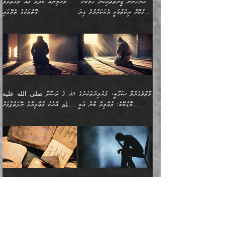
”އަންހެނުން ޒީނަތްތެރިކަން ހާމަކޮށް
މުއުމިނާއާ ކަދުރު ރުއް ވައްތަރުވާ
ފޭވެއްޖެއެވެ! ފޭވެއްޖެއެވެ!
ނަފްސުތަކުގައިވާ ކޮންމެ
ޅިޔަނުންނާ އެކި ގޮތްގޮތުން
ގާތުން އެހެން އަހައިފިނަމަ
ފާޅުކޮށް ނިކުތުމަކީ އެކަކަށްވުރެ ގިނަ
ގޮތްތަކުގެ ތެރޭގައި:
ރަށްތަކަށް ދަތުރުފަތުރުކޮށް،
ޠަބީޢަތަކުންވެސް، އެތައް
އެއްގޮތްވެ، އަދި އެހެން
ބުނާނީ ތިމަންނާގެ
މީހުން އޭގައި ހިއްސާވާ ފާފައެކެވެ.
ތިބާގެ އަންހެން ދަރިފުޅު
🌴 ﷲ ތަޢާލާ
ކުރިއަށް ނިކުމެއުޅުން
ބައިވަރު ޝަހުވަތްތައް
ގޮތްތަކުން ނުރައްކާ
އަނބިމީހާއާއި ޢާއިލާގެ
ޢައުރަނިވާނުކޮށް، ނުވަތަ
ވަޙީކުރެއްވިއެވެ: ( أَلَمۡ
އެކަލޭގެފާނު ކަމަނާއަށް
އެނަފްސު ބަލައިގަންނަ ގޮތަށް
އިތުރުވެއެވެ. އެ ދެމީހުންގެ
ބޭނުންތައް ފުއްދާ
ޒީނަތް ހާމަކޮށްގެން
تَرَ كَیۡفَ ضَرَبَ
ނަހީކުރެއްވިކަމެއް
އަސަރުކުރެއެވެ. އެގޮތުން
މެދުގައި އެއ
ޚަރަދުކުރުމަށެވެ. އަދި ފިރިހެން
ނިކުންނަހިނދު އޭގެ
ٱللَّهُ مَثَلࣰا كَلِمَةࣰ
ނޭނގޭހެއްޔެވެ!؟ ފަހެ ދީނުގެ
ނަފްސަކީ މަތިވެ
ދަރިފުޅު
ހިއްސާއެއް ތިބާއަށްވެއެވެ.
طَیِّبَةࣰ كَشَجَرَةࣲ
ތަނބު އަރިއަޅައިފިނަމަ
ބޮޑުވެގަންނަން ބޭނުންވާ
އަދި ފިތުނަވެރިވާ ކޮންމެ
طَیِّبَةٍ أَصۡلُهَا ثَابِتࣱ
އަންހެނުން މެދުވެރިކޮށް އެ
ނަފްސެއްނަމަ؛
މާތްވެގެންވާ ޞަޙާބީ، މުއުމިންތަކުންގެ
ﷲ ގެ ރަސޫލާ صلى الله عليه
ޒުވާނެއް، އަދި އެއަންހެނާއާ
وَفَرۡعُهَا فِی
ޘާބިތެއް ނުކުރެވޭނެއެވެ! އަދި
މީސްތަކުންގެ މަދަޙަ ތަޢުރީފު
ބޮޑުބޭބެ: މުޢާވިޔާ ބްނު އަބީ
وسلم އާއެކު މުޢާވިޔާގެ ނޭފަތްޕުޅަށް
ދިމާލަށް ބެލުން އަމާޒުކުރާ
ٱلسَّمَاۤءِ ) (إبراهيم
އޭގައި ބާގަނޑެއް ހެދިއްޖެނަމަ
ބަލައިގަތުން މަދުކުރަން
ސުފްޔާނު (60ހ):
ވަތް ހިރަފުސް ވެލިކޮޅެއްވެސް ޢުމަރު
ﷲ ގެ ރަސޫލާ صلى الله
💧އިބްނުލް މުބާރަކު
ކޮންމެ ޒުވާނެއްގެ ފާފަ، އެ
: ٢٤) "اللّه ހެޔޮ ރަނގަޅު
ބްނު ޢަބްދުލް ޢަޒީޒަށްވުރެ ހެޔޮވެ
އަންހެނުންނަކަށް އެ ފޫބައްދާ
ޖެހެއެވެ. އެއީ އެ ޠަބީޢަތާއެކު
عليه وسلم ގެ
(181ހ) އާ
ހިއްސާގައި ހިމެނެއެވެ. އެހެނީ
ކަލިމައެއްގެ މިސާލު، ހެޔޮ
މާތްވެގެންވެއެވެ!“
އިޞްލާޙެއް ނުކުރެވޭނެއެވެ!
މަދަޙަޘަނާ ލިބުމުން؛
ޞަޙާބީންނާމެދު
އެސުވާލުކުރެވުމުން
އެއީ ތިބާގެ އަންހެން
ރަނގަޅު ގަހެއް ފަދައިން
އަންހެނުންގެ ޖިހާދަ
ހެއްލުންތެރިކަމާއި، ބޮޑާކަމާއި،
އަހުލުއްސުންނާގެ ޢަޤީދާއާ
ވިދާޅުވިއެވެ: ”ﷲ ގެ ރަސޫލާ
ދަރިފުޅެވެ. އަދި އެދަރިފުޅު
ޖައްސަވަނީ ކޮންފަދައަކުންކަން
ނަފްސުގެ ޢައިބުތައް ހަނދާނ
ޚިލާފުވުމުގެ ކޮޅުމަތި، އަދި
صلى الله عليه وسلم
ނިވާކޮށް ފަރުދާކުރަން
ތިބާއަށް ނުފެނޭހެއްޔެވެ؟
އެތެރޭގައި ފޮރުވައިގެން އޮތް
އާއެކު މުޢާވިޔާގެ ނޭފަތްޕުޅަށް
ތިބާއަށްވަނީ
އެގަހުގެ މައިގަނޑާއި ބުޑު
އަހަރެން ދެރަވެ ހިތާމަކުރެވޭ ކަމެއް
މީސްތަކުން ޢިލްމުގައިވަނީ އެކި
ނުބައި ފާސިދު ޢަޤީދާ ފާޅުވަނީ
ވަތް ހިރަފުސް ވެލިކޮޅެއްވެސް
އަމުރުވެވިގެންނެވެ. ތިބާ
ރަނގަޅަށް ބިމުގައި ހަރުލާ
އެބަ ދިމާވެއެވެ.
ދަރަޖައާއި ފަންތީގައިއެވެ.
މާތްވެގެންވާ ޞަޙާބީ މުޢާވިޔާ
ޢުމަރު ބްނު ޢަބްދުލް
އެހެން ކަންތައް ނުކޮށްފިނަމަ
ސާބިތުވެފައިވެއެވެ. އަދި
🍁 ޢަބްދުއް ރަޙްމާނު ބްނު
🌾އިމާމް އައްޝާފިޢީ
ބްނު އަބީ ސުފްޔާނަށް
ޢަޒީޒަށްވުރެ ހެޔޮވެ
ތިބާ ފާފަވެރިވާނެއެވެ. އަދި
އެގަހުގެ ގޮފިތައް މައްޗަށް