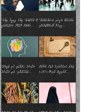
ވެދާނެއެވެ: 1- އާމްދަނީ
މިންގަނޑަށްވުރެ އެޞިފަތައް
”އާނއެކެވެ. އަހަރެން
މީހެއްކަމުގައި މީހުންނަށް
އަންޑަރސްޓޭންޑު
ރަސްކަލަކު، ﷲ އަށް
ހޯދަން މަސައްކަތްކުރުމާއި
ބޭރުވެއްޖެނަމަ, އެހިސާބުން
ދެފަހަރަކު ޙާޒިރުވީމެވެ. ދެން
ދައްކަންވެގެން، އަދި އޭނާއަކީ
ނުވެވޭނެއެވެ. ދެންފަހެ
އީމާންވެއްޖެ މީހުންގެ ތެރެއިން
ވަޒީފާ އަދާކުރުމުގެ ދަރަޖަ
ބުއްދިއަށް އަސަރުކުރެއެވެ.
އެއަށ
ﷲ ދެކެ ބިރުގަންނަ
އަންހެނާއަށް ބަލާއިރު ތިޔަ
މީހަކު އަތުޖެހިއްޖެނަމަ
ބޮޑުކޮށް މަތިކުރުމެވެ.
ޠަބީޢީ އާދައިގެ މިން ތެރޭގައި
”އަންހެނާއާ އެކީގައި މަސައްކަތްކުރާ
”އޭ އުޚްތާއެވެ! ތިބާގެ ފިރިމީހާ ތިބާގެ
ދެމީހުންގެ ގުޅުމަކީ އެކަކު
އެމީހަކު ޞަލީބަށް އެރުވުމަށް
ޚާއްޞަކޮށް ޑޮކްޓަރީކަމާއި
އެޞިފަތައް ހުރިނަމަ,
ފިރިހެން ވޯރކްމޭޓުންނާއި
މައްޗަށް ހޭދަކޮށް ޚަރަދުކުރުމަކީ
އަނެކަކުގެ ވިސްނުން ފަހުމްވެ
އަމުރުކުރަމުން ދިޔައެވެ. ދެން
އިންޖިނޭރުކަންފަދަ
އެޞިފަތަކަށް އަސަރުކުރުވާ،
ކްލާސްމޭޓުންނަކީ މަރެވެ.
ޢައިބެއް ނޫނެވެ.
ޅިޔަނުންނާއިމެދު ޙަދީޘްގައި
ހަމަ އެގޮތަށް ތިބާގެ
ދޭހަވުމަށްވުރެ މާ މަތީ
ﷲ އަށް އީމާންވާ މީހުންގެ
ވަޒީފާތަކެވެ. އެހެނީ ވަޒީފާ
އޭގެ މައްޗަށް ޙުކުމްކުރާ
އައިސްފައިވަނީ އެއީ މަރު
ބައްޕައާއި، ތިބާގެ ފިރިހެން
ގުޅުމެކެވެ. އެއީ އެކަކު
ތެރެއިން މީހަކު ގެނެވި
އަދާކުރުމުގެ ދަރަޖަ ބޮޑުކޮށް
އެއްޗަކީ ބުއްދިކަމުގައިވެއެވެ.
ކަމުގައިއެވެ. އައުލަވީ
ދަރިފުޅުވެސް ތިބާއަށް
އަނެކަކު ފުރިހަމަކޮށްދޭ
ޞަލީބަށް އެރުވުމަށް
މަތިކުރާ ޒުވާން އަންހެނާ
އެއީ ބުއްދީގައި ޢިލްމާއި،
ޤިޔާސުން އެޙަދީޘްގައި:
ޚަރަދުކޮށްދިނުން ޢައިބަކަށް
ގުޅުމެކެވެ. އެހެންކަމުން،
އަމުރުކުރިހިނދު އޭނާއަށް
ތަޖ
އަންހެނާ ވަޒީފާ އަދާކުރާ
ނުވެއެވެ. އެހުރިހާ
ތިބާގެ ވިސްނުމާއި ޚިޔާލާ
ބުނެވުނެވެ: "ވަޞިއްޔަތެއް
ތަނުގައި އުޅޭ، ފިރިހެނުން
އެންމެންވެސް މުދަލާއި ފައިސާ
އެއްގޮތްވެ ވިސްނޭ އަންހެނަކު
އޮތިއްޔާ ކުރާށެވެ." ދެން އޭނާ
ޖަމަލު ހަނގުރާމައިގެ ދުވަހު އުންމުލް
”ނަފްސުގެ ހަރުލާފައި ހުރި ޠަބީޢަތް
ހިމެނެއެވެ. އެއީ އެމީހުންގެ
އެއްކުރާ މަޤްޞަދެއްކަމުގައި
ހޯދަން ތިބާއަށް ޙާޖަތެއް
ބުނެފިއެވެ: "އަހަރެން
މުއުމިނީން ޢާއިޝާ (57ހ)
ދެނެގަތުމާއި، އަދި ނަފްސުގެ
ވޯރކްމޭޓު އަންހެނާގެ ގާތަށް
ބަލަނީ ތިބާއެވެ. އެގޮތުން
ނުވެއެވެ. ތިބާ ޙާޖަތް
ވަޞިއްޔަތް ކުރާނީ
ނިކުމެވަޑައިގަންނަވަން
އެދުންވެރިކަން ބުއްދިން ވަޒަންކުރުމަށް
”އަންހެނުން ޖިހާދުކުރަން
ނަފްސުގެ ޠަބީޢަތުގެ ހުރި
ވަދެއުޅުން ގިނަވެގެންވާ
ބައްޕަގެ ގާތުގައި: "ތިހާވަރަށް
ޤަޞްދުކުރެއްވިހިނދު އުންމުލް
އެއިން ކުރާ އަސަރު:
ޖެހިގެންވަނީ ތިބާގެ
ކޮންކަމަކަށްހެއްޔެވެ. އަހަރެން
ޖެހޭނެކަމަށްވާނަމަ ﷲ ގެ
ޞިފަތަކަކީ ކޮބައިކަން
ފިރިހެނުންނެވެ. ފަހެ އެމީހުންނީ
ބުރަކޮށް މަސައްކަތްކޮށް
މުއުމިނީން އުންމު ސަލަމާ (61ހ)
ވިސްނުމާއި ޚިޔާލާއެކު ތިބާ
ދުނިޔެއަށް ވެއްދުނީ އަހަރެންގެ
ރަސޫލާ صلى الله عليه
ނޭނގެނީސް، ނަފްސު
އެކަމަނާއަށް ލިޔުއްވިކަމަށް
ޅިޔަނުންނަށްވުރެ އެތައް
ދާއޮހޮރުވަނީ ކީއްވެހޭ"
ބަލައިގަންނަ އަންހެނަކު
ލަފައެއް ނެތިއެވެ. އެތަނުގ
وسلم ކަމަނާއަށް އެކަމަށް
ޝަހުވަތްތައް ނަގައިގަންނަ
ރިވާކުރެވެއެވެ:
ގޮތަކުން ނުރައްކާ ބޮޑު
އަހައިފިނަމަ އޭނާ ބުނާނީ
ހޯދުމެވެ. އެހެނ
ޢަހްދު ހިއްޕެވީހެވެ. ކަމަނާ
ގޮތް ވަޒަންކުރަން ބުއްދިއަށް
ބައެކެވެ. އެގޮތުން މަސައްކަތު
ތިމަންނާގެ ދަރިން
(ރަނގަޅު ސީދާ ގޮތުން)
ކުޅަދާނަނުވެއެވެ.
މާހައުލުގައި އުޅޭ ފިރިހެނުން،
އުފާކޮށްދިނުމަށެވެ. ފިރިމިހާގެ