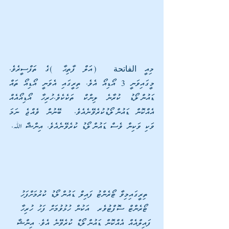
މިއީ الفاتحة  (އަލް ފާތިޙާ )ގެ ތަފްސީރެވެ. 
މީގައިވަނީ 3 އޯޑިއޯ އެވެ. ތިރީގައި އެވަނީ އޯޑިއޯ ތައް 
ޑައުންލޯޑު ކުރާނެ ލިންކް ތަކެކެވެ.ހުރިހާ އޯޑިއޯއެއް 
އެއްކޮން ޑައުންލޯޑުކުރެވޭނެއެވެ.  ބޭނުން ވެއްޖެ ނަމަ 
ވަކި ވަކިން ވެސް ޑައުންލޯޑު ކުރެވޭނެއެވެ. އިންޝާ ﷲ. 
ތިރީގައިމިވާ ޓޯރެންޓު ފައިލް ޑައުންލޯޑު ކުރުމަށްފަހު 
ޓޯރެންޓް ސޮފްޓުވެރ  އަކުން ހުޅުވުމަށް ފަހު ހުރިހާ 
ފައިލްއެއް އެއްކޮން ޑައުންލޯޑް ކުރެވޭނެ އެވެ. އިންޝާ 