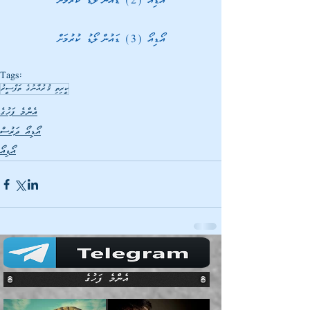
އޯޑިއޯ (2) ޑައުންލޯޑު ކުރުމަށް
އޯޑިއޯ (3) ޑައުންލޯޑު ކުރުމަށް
Tags:
ކީރިތި ޤުރުއާނުގެ ތަފްސީރު
އެންމެ ފަހުގެ
އޯޑިއޯ ދަރުސް
އޯޑިއޯ
އެންމެ ފަހުގެ