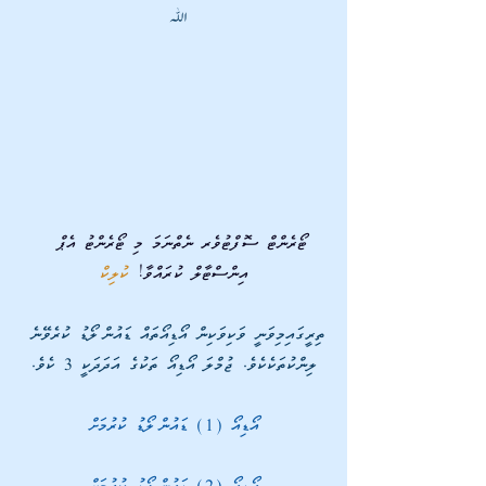
ﷲ 
ޓޯރެންޓް ސޮފްޓުވެރ ނެތްނަމަ މި ޓޯރެންޓު އެޕް  
އިންސްޓާލް ކުރައްވާ! 
ކުލިކް
ތިރީގައިމިވަނީ ވަކިވަކިން އޯޑިއޯތައް ޑައުންލޯޑު ކުރެވޭނެ 
ލިންކުތަކެކެވެ. ޖުމްލަ އޯޑިއޯ ތަކުގެ އަދަދަކީ 3 ކެވެ.
އޯޑިއޯ (1) ޑައުންލޯޑު ކުރުމަށް