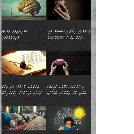
”ފަހަރެއްގައި ދިމާވާ އިޙްސާސެއް އެއީ
ބުއްދިވެރިޔާގެ މައްޗަށް
ނުރުހޭ އިޙްސާސަކަށްވެދާނެއެވެ.
ވާޖިބުވެގެންވަނީ
މިސާލަކަށް ކަމަކާމެދު ބިރުގަތުމެވެ.
”ފަހަރެއްގައި ދިމާވާ
⭐ އިބްނު ޙިއްބާނު (354ހ)
އިޙްސާސެއް އެއީ ނުރުހޭ
ވިދާޅުވިއެވެ: ”ބުއްދިވެރިޔާގެ
އިޙްސާސަކަށްވެދާނެއެވެ.
މައްޗަށް ވާޖިބުވެގެންވަނީ: މި
މިސާލަކަށް ކަމަކާމެދު
ދުނިޔޭގެ ކަންކަމުން އޭނާގެ
ބިރުގަތުމެވެ. ދެން
ޢިލްމު ގަޑުބަޑުކޮށްލާނޭ
އެއިޙްސާސް
ކަންކަމުން އެއްކިބާވުމެވެ. އެއީ
މީސްތަކުންގެ ތެރޭގައި އެމީހެއްގެ
ޢިލްމުގައި ލާޒިމްވެ، އަދި ޢިލްމު
ވަރުގަދަވެގެންވާނަމަ؛
އޭނާއަށް ކުޅަދާނަވީ ވަރަކަށް
ބުއްދި، ބޭރު ފެންޑާގައި ބާއްވާފައި
ހޯދުމުގައި ދެމިހުރުމަށް ހިތްވަރުދިނުން
އެކަމަކާމެދު ނަފުރަތްތެރިވެ،
ޢަމަލުކުރުމުގައި ހުންނާނޭކަމަށް
އޮންނަ މީހުންވެއެވެ.
ބަޔާންކުރުން:
💥 ޝުޢުބާ ބްނުލް ޙައްޖާޖު
🔥އިބްނު ޙިއްބާނު (354ހ)
އަދި އެކަންކުރި މީހަކަށްވެސް
އޮންނަ ޤަޞްދާ އެކުގައިއެވެ.
(160ހ) ވިދާޅުވިއެވެ:
ވިދާޅުވިއެވެ: ”ޢިލްމުގައި
ނަފުރަތުކުރުން
ކޮންމެ ދުއިސައްތަ ޙަދީޘަކުން
”މީސްތަކުންގެ ތެރޭގައި
ލާޒިމްވެ، އަދި ޢިލްމު
މެދުވެރިކުރުވައެވެ. އެއީ
ފަސް ޙަދީޘަށް
އެމީހެއްގެ ބުއްދި، ބޭރު
ހޯދުމުގައި ދެމިހުރުމަށް
ފިޠުރީގޮތުން ޠަބީޢަތް އެކަމަށް
ޢަމަލުކުރެވުނަސް، އޭރުން
ފެންޑާގައި ބާއްވާފައި އޮންނަ
ހިތްވަރުދިނުން ބަޔާންކުރުން:
ލެނބިގެންވިޔަސްމެއެވެ.
ޢިލްމުގެ ޒަކާތް