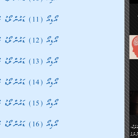
ުކޮށް
އޯޑިއޯ (11) ޑައުންލޯޑު ކުރުމަށް
ަށް
.
އާއި،
އޯޑިއޯ (12) ޑައުންލޯޑު ކުރުމަށް
ް
ި،
ް
ން
އޯޑިއޯ (13) ޑައުންލޯޑު ކުރުމަށް
ުން
ް
ްދިން
ް
އޯޑިއޯ (14) ޑައުންލޯޑު ކުރުމަށް
ެއް
ޅޭ
ުން
ުގައި
ތުވެ
އި
އޯޑިއޯ (15) ޑައުންލޯޑު ކުރުމަށް
 މިއީ
ރުމަކީ
ހީކުރާ
އޯޑިއޯ (16) ޑައުންލޯޑު ކުރުމަށް
ލަކު،
ެވެ.
ުން
ުންގެ
ެ.