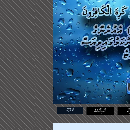
ބުލޮގް
އޯ
އޯޑިއޯތައް