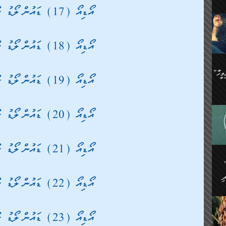
އޯޑިއޯ (17) ޑައުންލޯޑު ކުރުމަށް
ިޝާމު ބްނު އިސްމާޢީލު
އް
:
އަކީ
ް
އޯޑިއޯ (18) ޑައުންލޯޑު ކުރުމަށް
ައި
ެއިން
މީހަކު
”އޭ އުޚްތާއެވެ! ތިބާގެ ފިރިމީހާ
،
އޯޑިއޯ (19) ޑައުންލޯޑު ކުރުމަށް
ެން
ވެ.
ެ
ައާއި،
 ތަޖ
އޯޑިއޯ (20) ޑައުންލޯޑު ކުރުމަށް
ެސް
ިހާ
ް
އޯޑިއޯ (21) ޑައުންލޯޑު ކުރުމަށް
އިސާ
އޭނާ
ި
 ހަރުލާފައި ހުރި
ި
ރަށް
އޯޑިއޯ (22) ޑައުންލޯޑު ކުރުމަށް
ެން
ެންގެ
ެއިން
ގ
އޯޑިއޯ (23) ޑައުންލޯޑު ކުރުމަށް