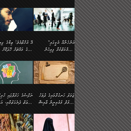
ޢުމަރު ވިދާޅުވިއެވެ:
އިންސާނާއަކީ ވަރަޢަވެރި
އަންހެނަކު ހޯދަން
ތެރެއިން މީހަކު
ނޭނގިހުރެވެސް ތިބާ އެކަމަށް
ދެން އޭގެ ޠަބީޢީ
އޭ އަޚާއެވެ! ތިބާއާ އެއްފަދަ
🌴 ހ
”އާނއެކެވެ. އަހަރެން
މީހެއްކަމުގައި މީހުންނަށް
ވަރުބަލިވެގެން އުޅެއެވެ.
އަތުޖެހިއްޖެނަމަ އެމީހަކު
ވެއްޓިފައި ވެދާނެއެވެ: 1-
މިންގަނޑަށްވުރެ އެޞިފަތަ
ފިރިހެނަކާ މެނުވީ ތިބާގެ
(217ހ) ކިޔާދެއްވިއެވެ
ދެފަހަރަކު ޙާޒިރުވީމެވެ. ދެން
ދައްކަންވެގެން، އަދި އޭނާ
ޞަލީބަށް އެރުވުމަށް
އާމްދަނީ ހޯދަން
ބޭރުވެއްޖެނަމަ, އެހިސާބުނ
ވިސްނުމާ އެއްގޮތްވެ
”އެއްފަހަރަކު އުޅުނު
އެއަށ
ﷲ ދެކެ ބިރުގަންނަ
މަސައްކަތްކުރުމާއި ވަޒީފާ
ބުއްދިއަށް އަސަރުކުރެއެވެ.
އަމުރުކުރަމުން ދިޔައެވެ.
އަންޑަރސްޓޭންޑު
ރަސްކަލަކު، ﷲ އަށް
އަދާކުރުމުގެ ދަރަޖަ ބޮޑުކޮށް
ޠަބީޢީ އާދައިގެ މިން ތެރޭގ
ނުވެވޭނެއެވެ. ދެންފަހެ
އީމާންވެއްޖެ މީހުންގެ ތެރ
މަތިކުރުމެވެ. ޚާއްޞަކޮށް
އެޞިފަތައް ހުރިނަމަ,
އަންހެނާއަށް ބަލާއިރު ތިޔަ
މީހަކު އަތުޖެހިއްޖެނަމަ އެ
”އަންހެނާއާ އެކީގައި
ޑޮކްޓަރީކަމާއި
އެޞިފަތަކަށް އަސަރުކުރުވާ
ދެމީހުންގެ ގުޅުމަކީ އެކަކު
ޞަލީބަށް އެރުވުމަށް
މަސައްކަތްކުރާ ފިރިހެން
ތިބާގެ މައްޗަށް ހޭދަކޮށް
އިންޖިނޭރުކަންފަދަ
އޭގެ މައްޗަށް ޙުކުމްކުރާ
އަނެކަކުގެ ވިސްނުން ފަހުމްވެ
އަމުރުކުރަމުން ދިޔައެވެ. ދ
ވަޒީފާތަކެވެ. އެހެނީ ވަޒީފާ
އެއްޗަކީ ބުއްދިކަމުގައިވެއެ
ވޯރކްމޭޓުންނާއި
ޚަރަދުކުރުމަކީ ޢައިބެއް ނޫނެވެ.
ދޭހަވުމަށްވުރެ މާ މަތީ
ﷲ އަށް އީމާންވާ މީހުންގ
ޅިޔަނުންނާއިމެދު ޙަދީޘްގައި
ހަމަ އެގޮތަށް ތިބާގެ ބައްޕ
އަދާކުރުމުގެ ދަރަޖަ ބޮޑުކޮށް
އެއީ ބުއްދީގައި ޢިލްމާއި،
ކްލާސްމޭޓުންނަކީ މަރެވެ.
ގުޅުމެކެވެ. އެއީ އެކަކު އަނެކަކު
ތެރެއިން މީހަކު ގެނެވި
އައިސްފައިވަނީ އެއީ މަރު
ތިބާގެ ފިރިހެން ދަރިފުޅުވ
މަތިކުރާ ޒުވާން އަންހެނާ
ފުރިހަމަކޮށްދޭ ގުޅުމެކެވެ.
ޞަލީބަށް އެރުވުމަށް
ކަމުގައިއެވެ. އައުލަވީ ޤިޔާސުން
ތިބާއަށް ޚަރަދުކޮށްދިނުން
އެހެންކަމުން، ތިބާގެ
އަމުރުކުރިހިނދު އޭނާއަށް
އެޙަދީޘްގައި: އަންހެނާ ވަޒީފާ
ޢައިބަކަށް ނުވެއެވެ. އެހުރ
ވިސްނުމާއި ޚިޔާލާ އެއްގޮތްވެ
ބުނެވުނެވެ: "ވަޞިއްޔަތެއ
އަދާކުރާ ތަނުގައި އުޅޭ،
އެންމެންވެސް މުދަލާއި ފަ
ވިސްނޭ އަންހެނަކު ހޯދަން
އޮތިއްޔާ ކުރާށެވެ." ދެން 
ފިރިހެނުން ހިމެނެއެވެ. އެއީ
އެއްކުރާ މަޤްޞަދެއްކަމުގައ
ޖަމަލު ހަނގުރާމައިގެ ދުވަހު
”ނަފްސުގެ
ތިބާއަށް ޙާޖަތެއް ނުވެއެވެ.
ބުނެފިއެވެ: "އަހަރެން
އެމީހުންގެ ވޯރކްމޭޓު އަންހެނާގެ
ބަލަނީ ތިބާއެވެ. އެގޮތުން
އުންމުލް މުއުމިނީން ޢާއިޝާ
ޠަބީޢަތް ދެނެގަތުމާއި، އަދ
ތިބާ ޙާޖަތް ޖެހިގެންވަނީ
ވަޞިއްޔަތް ކުރާނީ
ގާތަށް ވަދެއުޅުން ގިނަވެގެންވާ
ބައްޕަގެ ގާތުގައި: "ތިހާވަ
ތިބާގެ ވިސްނުމާއި ޚިޔާލާއެކު
ކޮންކަމަކަށްހެއްޔެވެ. އަހަރ
(57ހ)
ނަފްސުގެ އެދުންވެރިކަން
ފިރިހެނުންނެވެ. ފަހެ އެމީހުންނީ
ބުރަކޮށް މަސައްކަތްކޮށް
”އަންހެނުން ޖިހާދުކުރަން
ނަފްސުގެ ޠަބީޢަތުގެ ހުރި
ތިބާ ބަލައިގަންނަ އަންހެނަކު
ދުނިޔެއަށް ވެއްދުނީ އަހަރ
ނިކުމެވަޑައިގަންނަވަން
ބުއްދިން ވަޒަންކުރުމަށް އ
ޅިޔަނުންނަށްވުރެ އެތައް
ދާއޮހޮރުވަނީ ކީއްވެހޭ"
ޖެހޭނެކަމަށްވާނަމަ ﷲ ގެ
ޞިފަތަކަކީ ކޮބައިކަން
ހޯދުމެވެ. އެހެނ
ލަފައެއް ނެތިއެވެ. އެތަނު
ޤަޞްދުކުރެއްވިހިނދު އުންމުލް
ކުރާ އަސަރު:
ގޮތަކުން ނުރައްކާ ބޮޑު
އަހައިފިނަމަ އޭނާ ބުނާނީ
ރަސޫލާ صلى الله عليه
ނޭނގެނީސް، ނަފްސު
ބައެކެވެ. އެގޮތުން މަސައްކަތު
ތިމަންނާގެ ދަރިން
މުއުމިނީން އުންމު ސަލަމާ