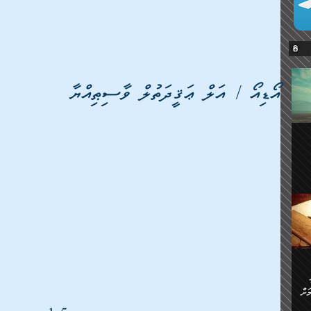
އޯޑިއޯ / އަލް ޢަޤީދަތުލް ވާސިޠިއްޔާ
ޔޭގެ
ް
ަށް
ަށް