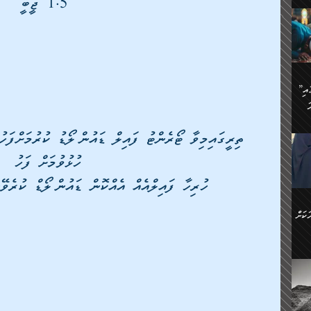
 1.5 ޖީބީ
ަމަށް
🔥އިބްނު ޙިއްބާނު (354ހ)
ެ.
ުން
ން:
ައިން
”މީހުން ފެނުމުން އަޅުކަމުގައި
ަކު
ަ
ް
ް
🔥އިބްނުލް ޖައުޒީ (597ހ)
 ތިރީގައިމިވާ ޓޯރެންޓު ފައިލް ޑައުންލޯޑު ކުރުމަށްފ
ްމު
 އުޅެ
ުމުން
ެ.
ހުޅުވުމަށް ފަހު
ިވުން
ކުން
ަ
ހުރިހާ ފައިލްއެއް އެއްކޮން ޑައުންލޯޑް ކުރ
ުކޮށް
ން:
ކަށް
ް
ީހުން
ކޮޅުން
ަރު
ވެ.