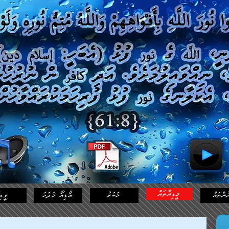
މީޑިއާތައް
ުންތައް
ޚަބަރު
އޯޑިއޯ މަދަހަ
ވީޑި