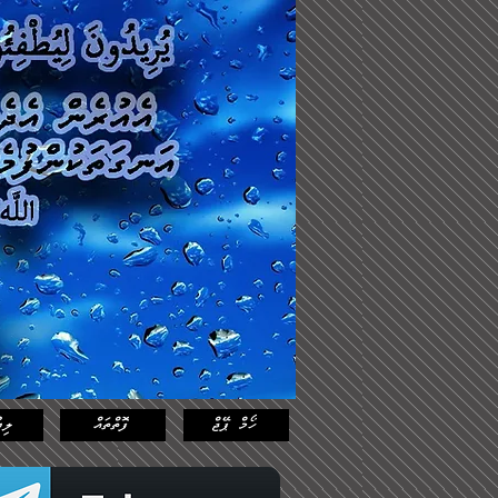
Log In
Featured
Posts
ހޯމް ޕޭޖް
ފޮތްތައް
ލިޔ