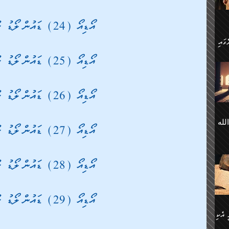
 ގޮތް
ާގެ
ަ
އޯޑިއޯ (24) ޑައުންލޯޑު ކުރުމަށް
އޯޑިއޯ (25) ޑައުންލޯޑު ކުރުމަށް
ހެން
ތަށް
 تَرَ
هُ
َةࣰ
އޯޑިއޯ (26) ޑައުންލޯޑު ކުރުމަށް
لُهَا
ی
لله
ީފު
هيم
އޯޑިއޯ (27) ޑައުންލޯޑު ކުރުމަށް
ނގަޅު
އެކު
ް
؛
ުމަރު
އޯޑިއޯ (28) ޑައުންލޯޑު ކުރުމަށް
މާއި،
ކަން
ިއެވެ:
ދާނ
الله
ު
އޯޑިއޯ (29) ޑައުންލޯޑު ކުރުމަށް
ް
 އެކި
ުމަރު