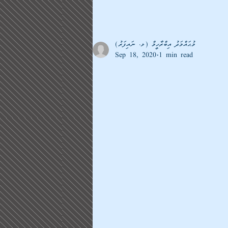
މުޙައްމަދު އިބްރާހީމް (ޅ. ނައިފަރު)
Sep 18, 2020
1 min read