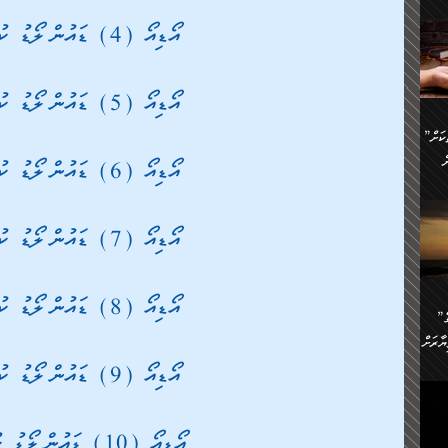
ންނަ
އޯޑިއޯ (4) ޑައުންލޯޑު ކުރުމަށް
،
ަކުގެ
ް
ުގެ
ރި
އޯޑިއޯ (5) ޑައުންލޯޑު ކުރުމަށް
”ދެއްކުންތެރިކަމާއި އާފާތްތަކަށް
ި
..
ް
އޯޑިއޯ (6) ޑައުންލޯޑު ކުރުމަށް
ެނީ
އޯޑިއޯ (7) ޑައުންލޯޑު ކުރުމަށް
ަކަށް
.
ް
އަށް
ުރުން:
ައި
އޯޑިއޯ (8) ޑައުންލޯޑު ކުރުމަށް
”ނަފްސު އަވަސްއަރުވާލުމުގެ
އް
ް
ާރަށް
ެވެ.
ތެވެ.
އޯޑިއޯ (9) ޑައުންލޯޑު ކުރުމަށް
ެ.
ެން
އޯޑިއޯ (10) ޑައުންލޯޑު ކުރުމަށް
ި