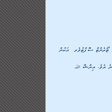
ަހު ޓޯރެންޓް ސޮފްޓުވެރ  އަކުން 
ެވޭނެ އެވެ. އިންޝާ ﷲ 