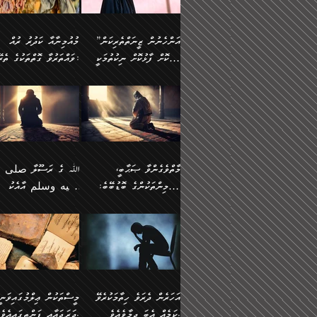
وسلم ކަމަނާއަށް އެކަމަށް
ޝަހުވަތްތައް ނަގައިގަންނަ
މާހައުލުގައި އުޅޭ ފިރިހެނުން،
އުފާކޮށްދިނުމަށެވެ. ފިރިމިހ
(61ހ) އެކަމަނާއަށް
ޢަހްދު ހިއްޕެވީހެވެ. ކަމަނާ
ވަޒަންކުރަން ބުއްދިއަށް
ޅިޔަނުންނާ އެކި ގޮތްގޮތުން
ގާތުން އެހެން އަހައިފިނަމ
(ރަނގަޅު ސީދާ ގޮތުން)
ކުޅަދާނަނުވެއެވެ.
ލިޔުއްވިކަމަށް ރިވާކުރެވެއެވެ:
”އަންހެނުން ޒީނަތްތެރިކަން
މުއުމިނާއާ ކަދުރު ރުއް
އެއްގޮތްވެ، އަދި އެހެން
ބުނާނީ ތިމަންނާގެ
ފޭވެއްޖެއެވެ! ފޭވެއްޖެއެވެ!
ނަފްސުތަކުގައިވާ ކޮންމެ
ހާމަކޮށް ފާޅުކޮށް ނިކުތުމަކީ
ވައްތަރުވާ ގޮތްތަކުގެ ތެރޭގައި:
ގޮތްތަކުން ނުރައްކާ
އަނބިމީހާއާއި ޢާއިލާގެ
ރަށްތަކަށް ދަތުރުފަތުރުކޮށް،
ޠަބީޢަތަކުންވެސް، އެތައް
އިތުރުވެއެވެ. އެ ދެމީހުންގެ
ބޭނުންތައް ފުއްދާ
އެކަކަށްވުރެ ގިނަ މީހުން އޭގައި
ކުރިއަށް ނިކުމެއުޅުން
ބައިވަރު ޝަހުވަތްތައް
ތިބާގެ އަންހެން ދަރިފުޅު
🌴 ﷲ ތަޢާލާ
މެދުގައި އެއ
ޚަރަދުކުރުމަށެވެ. އަދި ފިރި
ހިއްސާވާ ފާފައެކެވެ.
އެކަލޭގެފާނު ކަމަނާއަށް
އެނަފްސު ބަލައިގަންނަ ގޮ
ޢައުރަނިވާނުކޮށް، ނުވަތަ ޒީނަތް
ވަޙީކުރެއްވިއެވެ: ( أَلَمۡ
ދަރިފުޅު
ނަހީކުރެއްވިކަމެއް
އަސަރުކުރެއެވެ. އެގޮތުން
ހާމަކޮށްގެން ނިކުންނަހިނދު
كَیۡفَ ضَرَبَ ٱللَّ
ނޭނގޭހެއްޔެވެ!؟ ފަހެ ދީނުގެ
ނަފްސަކީ މަތިވެ
އޭގެ ހިއްސާއެއް ތިބާއަށްވެއެވެ.
مَثَلࣰا كَلِمَةࣰ طَیِّب
ތަނބު އަރިއަޅައިފިނަމަ
ބޮޑުވެގަންނަން ބޭނުންވާ
އަދި ފިތުނަވެރިވާ ކޮންމެ
كَشَجَرَةࣲ طَیِّبَةٍ أَصۡ
އަންހެނުން މެދުވެރިކޮށް އެ
ނަފްސެއްނަމަ؛
ޒުވާނެއް، އަދި އެއަންހެނާއާ
ثَابِتࣱ وَفَرۡعُهَا فِ
މާތްވެގެންވާ ޞަޙާބީ،
ﷲ ގެ ރަސޫލާ صلى ا
ޘާބިތެއް ނުކުރެވޭނެއެވެ! އަދި
މީސްތަކުންގެ މަދަޙަ ތަޢުރ
ދިމާލަށް ބެލުން އަމާޒުކުރާ
ٱلسَّمَاۤءِ ) (إبرا
މުއުމިންތަކުންގެ ބޮޑުބޭބެ:
عليه وسلم އާއެކު
އޭގައި ބާގަނޑެއް ހެދިއްޖެނަމަ
ބަލައިގަތުން މަދުކުރަން
ކޮންމެ ޒުވާނެއްގެ ފާފަ، އެ
: ٢٤) "اللّه ހެޔޮ ރަ
އަންހެނުންނަކަށް އެ ފޫބައްދާ
ޖެހެއެވެ. އެއީ އެ ޠަބީޢަތާ
މުޢާވިޔާ ބްނު އަބީ ސުފްޔާނު
މުޢާވިޔާގެ ނޭފަތްޕުޅަށް ވަތ
ހިއްސާގައި ހިމެނެއެވެ. އެހެނީ
ކަލިމައެއްގެ މިސާލު، ހެޔޮ
ﷲ ގެ ރަސޫލާ صلى الله
💧އިބްނުލް މުބާރަކު
އިޞްލާޙެއް ނުކުރެވޭނެއެވެ!
މަދަޙަޘަނާ ލިބުމުން
(60ހ):
ހިރަފުސް ވެލިކޮޅެއްވެސް ޢ
އެއީ ތިބާގެ އަންހެން
ރަނގަޅު ގަހެއް ފަދައިން
عليه وسلم ގެ
(181ހ) އާ
އަންހެނުންގެ ޖިހާދަ
ހެއްލުންތެރިކަމާއި، ބޮޑާކަ
ބްނު ޢަބްދުލް ޢަޒީޒަށްވުރެ
ދަރިފުޅެވެ. އަދި އެދަރިފުޅު
ޖައްސަވަނީ ކޮންފަދައަކުން
ޞަޙާބީންނާމެދު
އެސުވާލުކުރެވުމުން ވިދާޅުވ
ނަފްސުގެ ޢައިބުތައް ހަނ
ނިވާކޮށް ފަރުދާކުރަން
ތިބާއަށް ނުފެނޭހެއްޔެވެ؟
ހެޔޮވެ މާތްވެގެންވެއެވެ!“
އަހުލުއްސުންނާގެ ޢަޤީދާއާ
”ﷲ ގެ ރަސޫލާ صلى 
ތިބާއަށްވަނީ އަމުރުވެވިގެންނެވެ.
އެގަހުގެ މައިގަނޑާއި ބުޑ
ޚިލާފުވުމުގެ ކޮޅުމަތި، އަދި
عليه وسلم އާއެކު
ތިބާ އެހެން ކަންތައް
ރަނގަޅަށް ބިމުގައި ހަރުލާ
އެތެރޭގައި ފޮރުވައިގެން އޮތް
މުޢާވިޔާގެ ނޭފަތްޕުޅަށް ވަތ
އަހަރެން ދެރަވެ ހިތާމަކުރެވޭ
މީސްތަކުން ޢިލްމުގައިވަނީ
ނުކޮށްފިނަމަ ތިބާ
ސާބިތުވެފައިވެއެވެ. އަދި
ނުބައި ފާސިދު ޢަޤީދާ ފާޅުވަނީ
ހިރަފުސް ވެލިކޮޅެއްވެސް ޢ
ކަމެއް އެބަ ދިމާވެއެވެ.
ދަރަޖައާއި ފަންތީގައިއެވެ.
ފާފަވެރިވާނެއެވެ. އަދި ތިބާގެ
އެގަހުގެ ގޮފިތައް މައްޗަށް