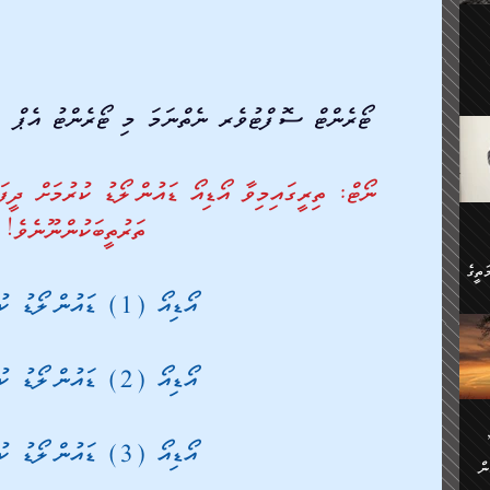
ލިބި:
ހުންނާ
ީހުން
އެކުދިން ކައިވެނިކުރުވާ 3-
.
ޓޯރެންޓް ސޮފްޓުވެރ ނެތްނަމަ މި ޓޯރެންޓު އެޕް  
ށްވަނީ
 ދިގު
ަނު
ީ
ގެ
ެވެ.
ނޯޓް: ތިރީގައިމިވާ އޯޑިއޯ ޑައުންލޯޑު ކުރުމަށް ދީފ
ތަރުތީބަކުންނޫނެވެ!
ން
ތީގެ
ސްވެ،
އޯޑިއޯ (1) ޑައުންލޯޑު ކުރުމަށް
ި
ް
އޯޑިއޯ (2) ޑައުންލޯޑު ކުރުމަށް
ތީގެ
ުމަކީ:
ަހެ
ރާ
ާއި
ަހެޅޭ ވަޤުތީ
ފްސަށް
އޯޑިއޯ (3) ޑައުންލޯޑު ކުރުމަށް
ޭނާގެ
ން
ެކެވެ.
ް