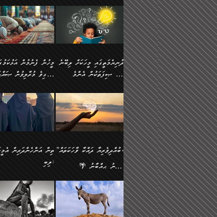
ނަފުރަތުކުރުން
ޢަމަލުކުރުމުގައި ހުންނާނޭކ
💥 ޝުޢުބާ ބްނުލް ޙައްޖާޖު
މީހުންވެއެވެ.
މެދުވެރިކުރުވައެވެ. އެއީ
އޮންނަ ޤަޞްދާ އެކުގައިއެވ
(160ހ) ވިދާޅުވިއެވެ:
ވިދާޅުވިއެވެ: ”ޢިލްމުގައި
ފިޠުރީގޮތުން ޠަބީޢަތް އެކަމަށް
ކޮންމެ ދުއިސައްތަ ޙަދީޘަކ
”މީސްތަކުންގެ ތެރޭގައި
ލާޒިމްވެ، އަދި ޢިލްމު
ލެނބިގެންވިޔަސްމެއެވެ.
ފަސް ޙަދީޘަށް
އެމީހެއްގެ ބުއްދި، ބޭރު
ހޯދުމުގައި ދެމިހުރުމަށް
މިސާލަކަށް އަންހެނާ
ޢަމަލުކުރެވުނަސް، އޭރުން
ފެންޑާގައި ބާއްވާފައި އޮންނަ
ހިތްވަރުދިނުން ބަޔާންކުރު
ފިރިހެނާއަށް ލެނބެއެވެ. ދެން
ޢިލްމުގެ ޒަކާތް އަދާކުރިފަދ
މީހުންވެއެވެ. އަނެއްބަޔަކުގެ
ބުއްދިވެރިޔާގެ މައްޗަށް
ދުނިޔެމަތީގައި މީހަކަށް ލިބޭނެ
ފިރިހެނާއާމެދު ނުރުހުންވެ
އޭނާވެއެވެ. ދެންފަހެ އެމީހ
ބުއްދި އެމީހުންނާ
ވާޖިބުވެގެންވަނީ: އޭނާގެ
ހެޔޮ ޞިފަތަކުން އެންމެ
ހީވާގިވެ މުރާލިވުން ޞައްޙ
ނަފުރަތްތެރިވާ ކަހަލަ ކަމެއް
އެއްކޮށް ޖަމަޢަކުރި ޢިލްމަށ
އެކުގައިވެއެވެ. އަނެއްބަޔަކުގެ
ސިއްރިއްޔާތު އިޞްލާޙުކޮށ
އަންހެނާއަށް ދިމާވެ ވަރުގަދަ
ޢަމަލުކުރަން އެމީހަކު
ފުރަތަމަކަމަކީ ބުއްދިވެރިކަމެވެ.
ކަންކަމާއި ޞައްޙަ ނުވާ
ބުއްދިއެއް ނުވެއެވެ. ދެންފަހެ
ނިމުމަށްފަހު ދެން އެއާ
🪴 އިބްނު ޙިއްބާނު
އިޙްސާސެއް އޭނާއަށް އާދެއެވެ.
ނުކުޅެދުމަކުން އަދި އެ ޢިލ
ކަންކަން ބަޔާންކުރުން:
އެމީހެއްގެ ބުއްދި އެމީހަކާ
ވިއްދައިގެން ޢިލްމު ހޯދަން
(354ހ) ވިދާޅުވިއެވެ:
ވިދާޅުވިއެވެ: ”މީހުން ފެނ
އަދި އެއާއެކު އެއަންހެނ
ޙިފްޡުކޮށް
އެކުގައިވާ މީހަކީ: އެމީހަކު
އަދި އެކަމުގައި ދެމިހުރުމެވ
"ދުނިޔެމަތީގައި މީހަކަށް ލިބޭނެ
އަޅުކަމުގައި ހީވާގިވެ މުރާލ
ވާހަކަދެއްކުމުގެ ކުރިން
އެހެނީ ދުނިޔޭގެ ސަބަބުތަ
ހެޔޮ ޞިފަތަކުން އެންމެ
ޞައްޙަ ކަންކަމާއި ޞައްޙ
އެމީހަކުގެ ފުށުން އެ ނިކުންނަ
އެއްވެސް ސަބަބަކަށް ސާފ
ފުރަތަމަކަމަކީ ބުއްދިވެރިކަމެވެ.
ނުވާ ކަންކަން ބަޔާންކުރު
އެއްޗެއް ފެންނަ މީހާއެވެ.
ރަނގަޅަށް ވާޞިލުވެވޭހުށީ
އަދި އެއީ ﷲ ތަޢާލާ
މީހަކު ރޭއަޅުކަންކުރާ
”ބުއްދިވެރިޔާ ދައްކާ ވާހަކަތައް،
ތިން އަންހެންދަރިން އެމީހަ
ދެންފަހެ އެމީހަކުގެ ބުއްދި ބޭރު
އެކަމުގައި ޢިލްމު ސާފުކޮށ
އެކަލާނގެ އަޅުތަކުންނަށް ދެއްވި
ބަޔަކާއެކުގައި ރޭގަނޑު
ލިބި:
ފެންޑާގައި އޮންނަ މީހަކީ:
ޚާލިޞްވެގެންނެވެ. އަދި
އެންމެ ހެޔޮ ރަނގަޅު
ހޭދަކޮށްފާނެއެވެ. ދެން އެމ
🌴 އިބްނު ޙިއްބާނު
ވާހަކަތަކެއް ދައްކާފައި ދެން
ބުއްދިވެރިޔަކު ވެއްޖެއްޔާ
ކަންތަކުންވާ ކަމެކެވެ.
ރޭގަނޑުގެ ގިނަ ވަޤުތު
(354ހ) ވިދާޅުވިއެވެ:
”ނަބިއްޔާ صلى الله
އޭގެ ފަހުން އެނިކުތް އެއްޗެ
ނިންމާނޭކަމަކީ: އެމީހަކު
އެހެންކަމުން އެއާ އިދިކޮޅު
ނަމާދުކޮށްފާނެއެވެ. އަނެއް
”ބުއްދިވެރިޔާ ދައްކާ ވާހަކަތައް،
عليه وسلم
ކުރާކަމަކާ
ޞިފައެއް ޤާއިމުކޮށްގެން ހުރި
މީނާގެ ޢާދައަކީ ސާޢަތެއްވ
ޞައްޙަކޮށް ސަލާމަތުންވާ
ޙަދީޘްކުރެއްވިކަމަށް
މީހަކާ އެކުގައި އިށީންދެ
އިރުކޮޅެއް ރޭއަޅުކަންކުރުމެ
ހަށިގަނޑެއް ސީދާވާހެން
ރިވާކުރެވެއެވެ: "ތިން