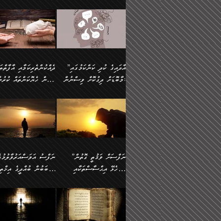
މައްޗަށް ސީދާވިހިނދު، ހެދުން
އެއީ (ޙަޤީޤަތުގައި) އެ
ޠަބީޢަތަށް އަސަރުކުރުން:
ދެން ކޮން އެއްޗެއްތޯއެވެ؟“
ނައްތާލައެވެ. އަނެއްކޮޅުން
🔅 ބަކްރު ބްނު ޢަބްދި ﷲ
ނަފްސަށް ހުށަހެޅިގެން އަ
ބޮނޑިކޮށްލައްވާފައި، އުޑާއި
ދެކަންތަކުގެ ދ
ވިދާޅުވިއެވެ: ”ރިވެތި ރަނގަޅު
އެމީހަކުގެ މޫނުމަތި ރީތިވެ
އަލްމުޒަނީ (108ހ)
އެކި ވައްތަރުގެ އިޙްސާސްތ
ދިމާލަށް އިސްތަށިފުޅު
އަދަބެކެވެ.“ ދެންނެވުނެވެ:
އެކަމަކު ވިސްނުން ކޮށި
ކިޔާދެއްވިއެވެ: ”އަހަރެން
ބާރުމިން ހުރި މިންވަރަކުނ
”އެކަން ނެތްނަމަ ދެން
ވެއްޖެނަމަ, އޭނާގެ ނަފްސ
އެއްފަހަރަކު ގެއިން
އިންސާނާގެ ޠަބީޢަތަށް
ކޮންކަމެއްތޯއެވެ؟“
އުނިކަމާހުރެ މޫނުމަތީގެ ހު
ނިކުމެގެންދަނިކޮށް އެއްޗެހި
އަސަރުކުރެއެވެ... ދެން
ވިދާޅުވިއެވެ: ”އޭނާ
ރީތިކަން ދާހުއްޓެވެ.
އުފުލުމުގެ މަސައްކަތްކުރާ މީހަކާ
އެއަށްފަހު އެ ޠަބީޢަތުން
”އާދައިގެ ކުދި ކަންކަމުގައި
މަޝްވަރާއަށް އަހާނޭ ރަނގަޅު
އެހެންކަމުން ވިސްނުންތެރ
ދިމާވިއެވެ. އޭނާގެ ސާމާނު އޭރު
ބުއްދިއަށް އަސަރުކުރެއެވެ.
މާބޮޑަށް ދިގުކޮށް ވިސްނުން:
ބިރުން ހެޔޮކަންތައް ކުރުނ
ޞާލިޙު އަޚެކެވެ.“
މީހާގެ އަތުގައި އެއްޗެއް
އުފުލަމުންދިޔައެވެ. އޭރު އޭނާ
މިއަސަރުކުރުމުގެ އަޞްލުގެ
ދެންނެވުނެވެ: ”އެގޮތަށް
ނެތަސް ކަންބޮޑުވެ
ދޫކޮށްލުމުގެ ބާބު ބަޔާންކުރުން:
ކިޔަމުންދިޔައެވެ: «الْحَمْدُ
ފެށުން އައި ގޮތަކީ:
އެކަމެއްގައި އެހާ ދިގުކޮށް
🌴 އިބްނުލް ޖައުޒީ
ނެތްނަމަ ދެން
ހިތާމަކުރުމެއް ނެތެވެ. އެހ
لِله، أسْتَغْفِرُ الله»
ޞައްޙަކޮށްވާ ޠަބީޢަތެއް
ވިސްނުން ޙައްޤުނުވާ
(597ހ) ވިދާޅުވިއެވެ:
ކޮންކަމެއްތޯއެވެ؟“
ބުއްދިވެރިޔާއަށް ތަނ
އެވެ. އެއަށްވުރެ އިތުރަށް
ބަދަލުކޮށްލާ ގޮތަށް އައި
ކަންކަމުގައި މާބޮޑަށް
”ދެއްކުންތެރިކަމާއި އާފާތްތ
ވިދާޅުވިއެވެ: ”ދިގުކޮށް
އެއްޗެއް ނުކިޔައެވެ. ދެން އޭނާ
ލޯބިވާކަހަލަ އިޙްސާސެކެވެ
ވިސްނުމަކީ ބައްޔެކެވެ.
ބިރުން ހެޔޮކަންތައް ކުރުނ
ވަކިތަނަކަށް ދިޔައެވެ. ދެން
ދެން އެ ޠަބީޢަތުން ބުއްދި
ފަހަރެއްގައި މިހެންވަނީ
ދޫކޮށްލުމުގެ ބާބު ބަޔާންކ
އޭނާގެ ބުރަކަށީގައި ހުރި
އަސަރުކުރީއެވެ. ޝަރީޢަތުގ
މުހިއްމު ކަންކަމާއި އަދި
ދަންނާށެވެ! މީސްތަކުންގެ
”ނަފްސަށް ވަޤުތީ ގޮތުން
ސާމާނުތައް ބަހައްޓަންދެން
ލޯބިވެވޭކަހަލަ އިޙްސާސްތަ
މުހިއްމު ނޫންކަންކަމާމެދުވެސް
ތެރޭގައި، ދެއްކުންތެރިއަކަށ
ހުށަހެޅޭ އިޙްސާސްތަކާއި
ސަބަބުން ބުއްދީގެ އިޚްތިޔ
އަހަރެން ހުރީމެވެ. ދެން
ގެނައުން މަނައެއް ނުކުރެއ
މާބޮޑަށް ސަމާލުވެގެން
ވެދާނޭކަމަށް ބިރުން ހެޔޮ
ބުނެފީމެވެ: "މި ނޫން އެއްޗެއް
މިސާލަކަށް ބެލުމުގެ ލައްޒަ
ޝުޢޫރުތައް:
ކުރާ އަސަރު.
ހުށިޔާރުވެގެން އުޅޭ ބައެއް
ޢަމަލުކުރުން ދޫކޮށްލާ
ނަފްސަށް ބައިވަރު ވަޤުތީ
ބައެއް ނަފްސުތަކުގެ
ކިޔަން ތިބާއަށް ރަނގަޅަށް ނ
އެކަމަކު ޝަރީޢަތުން އެއ
ނަފްސުތަކުގެ ސަބަބުން
މީހުންވެއެވެ. އެއީ ގޯހެކެވ
ޞިފަތަކާއި އިޙްސާސްތައް
ޠަބީޢަތުގައި
ބުއްދިއަށް ކުރާ
އަދި ޝައިޠާނާއަށް ވެވޭ
ލިބިގެންވެއެވެ. އެއީ
އަވަސްއަރުވާލުންވެއެވެ. ދ
އަސަރުންކަމުގައި ވެދާނެއެވެ.
އެއްބަސްވުމެކެވެ. އެކަމަކު
ނަފްސުގައި ހިފެހެއްޓިގެންވާ
ކުޑަ ވަޤުތުކޮޅެއްގެ ތެރޭގައ