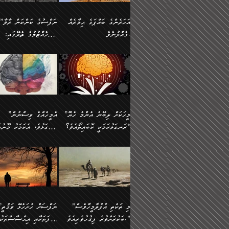
އުޅެގެން ﷲ ދެއްވި ނިޢުމަތް
ދެން މީނާ (އެމީހުންނާ
ސީދާވާނެއެވެ. އަނެއްކޮޅުން
އަންހެންދަރިން އެމީހަކަށް 
ގަޑުބަޑުކޮށް
އެކުގައި ރޭކުރާއިރު) އެމީ
ޖާހިލުމީހާ ދައްކާ ވާހަކަތައް،
1-ދެން އެކުދިން
އަހަރެންގެ ބައްޕަގެ ޙިމާރެއް
”ނަފްސުގެ ކަންކަން ރާވާ
ހުތުރުނުކުރާހުއްޓެވެ...
އެއްގޮތްވެއެވެ. ނުވަތަ އެމ
ބަލިވެފައިވާ ހަށިގަނޑެއް
އަދަބުވެރިކުރުވާ 2-އަދި
ގެއްލުނެވެ.
ބެލެހެއްޓުމުގެ ތެރޭގައި:
ބުއްދިއާއި ވިސްނުންތެރިކަން
ރޯދަ ހިފާއިރު މީނާވެސް
އެގޮތްމިގޮތްވާހެން ފުށޫއަރާ
އިތުރުކޮށްދޭނެ ކަމަކީ: އޭނާފަދަ
އެމީހުންނާއެކު ރޯދަހިފައެވެ
މަގުފުރެދިފައިވާ ބަޔަކުގެ
އިދިކީލަވާނެއެވެ. އަދި
އަދި އެކުދިންނަށް ހެޔޮކޮށް
🌱 ޖަޢުފަރު ބްނު މުޙައްމަދު
އެމީހުންގެ މަގުފުރެދުމާއި
(އެހެން ބުއްދިވެރިންނާ)
އެމީހުން
ކިބައިގައިވާ މޮޅެތި ރިވެތި
ބުއްދިވެރިޔާގެ ބަސްތައް އެއީ
ހިތައިފިނަމަ ފަހެ އެމީހަކަ
(148ހ) ކިޔާދެއްވިއެވެ:
އެމޮޅެތި ކަންކަމާ ގުޅުމެއް
ގާތްވުމާއި، އެއާ އިދިކޮޅު އިދ
ކިތަންމެ މަދު
ކަންކަމަށް ބަލާ ވިސްނުން
ސުވަރުގެއެވެ." 📖 ސުނ
”އަހަރެންގެ ބައްޕަގެ ޙިމާރެއް
ނުވެއެވެ. އެހެނީ ނަފްސަކ
ބަސްތަކެއްވިޔަސް އޭގެ ޤަދަރު
އަބީ ދާވޫދު 📖 ފަހެ ތިބާ
ނުކުރުންވެއެވެ.
ގެއްލުނެވެ. ދެން ބައްޕަ
ވަޒަންހަމަވާ އެއްޗެއް ނޫނ
ބޮޑުވެގެންވެއެވެ. އެއީ
އަންހެން ދަރިން
ވިދާޅުވިއެވެ: ”ﷲ ތަޢާލާ
ނަފްސު ކަންކަން
ފާފަވެރިޔާގެ ކުރިމަތިލުން
ކައިވެނިކުރުވުމުގައި
އަހަރެންނަށް އޭތި އަނބުރާ
މަސްހުނިކޮށްލައެވެ. އެގޮތު
”މީހަކަށް ލިބޭނެ އެންމެ ހެޔޮ
”އެމީހެއްގެ ވިސްނުން
ކިތަންމެ ކުޑަކަމެއްވިޔަސް އޭގެ
ފަރުވާކުޑަކޮށް، ޢާއިލާއެއް
ރައްދުކުރައްވައިފިނަމަ ފަހެ
މީހަކު ބުރު ސޫރަ ރީތި
މުޞީބާތް ބޮޑުވެގެންވާ ގޮތަށެވެ.
ރަނގަޅުކަމަކީ ކޮބައިތޯއެވެ؟“
ރަނގަޅުވެ، އެކަމަކު މޫނުމަ
ބިނާކޮށް ކައިވެންޏެއް
އެކަލާނގެ ރުއްސަވާނޭ ޙަމްދުގެ
ފުރިހަމަ، މުދާތައް ތަނަވަ
އަދި ބުއްދިވެރިކަމުގެ ތެރޭގައި:
ޤާއިމުކުރުން ދޫކޮށްފައި
ސޫރަ ހުތުރުވެއްޖެ މީހާ,
ބަސްތަކަކުން އަހަރެން
އެކަމަކު އެއާއެކު ޢަޤީދާއާއ
🪨 އިބްނުލް މުބާރަކު
☘️ އިބްނު ޙިއްބާނު
އެއްވެސް ކަ
ކިޔެވުމާއި އެހެން
އެކަލާނގެއަށް
ފިކުރު ފުރެދިގެންވާ މީހަކަށ
(181ހ) އަށް ދެންނެވުނެވެ:
(354ހ) ވިދާޅުވިއެވެ:
މަޤްޞަދުތަކުގައި އެކުދިން
ޙަމްދުކުރާހުށީމެވެ.“ ދެން މާ
ވެދާނެއެވެ. ދެން މިފަދަ
”މީހަކަށް ލިބޭނެ އެންމެ ހެޔޮ
”އެމީހެއްގެ ވިސްނުން
މަޝްޣޫލުކުރުވުމާމެދު ތިބާ
ގިނައިރެއް ނުވެ އޭގެ
މީހަކުގެ ރީތިކަމާއި އޭނާގެ
ރަނގަޅުކަމަކީ ކޮބައިތޯއެވެ؟“
ރަނގަޅުވެ، އެކަމަކު މޫނުމަ
ނަމަނަމަ ސަމާލުވެ
އަސްދާނުގޮނޑިއާއި ލަގަނާއި
މޮޅެތި ތަކެއްޗަށްޓަކައި ބެލ
ވިދާޅުވިއެވެ: ”އޭނާގެ
ސޫރަ ހުތުރުވެއްޖެ މީހާ, ފ
އެކީގައި އޭތި ގެނެވުނެވެ. ދެން
އޭނާގެ ޢަޤީދާއާއި ޤަބޫލުކު
ކިބައިގައިވާ ފުރާ ފުރިހަމަ
އޭނާގެ ނަފްސުގެ (ބުއްދިއ
"މި ތަކެތި އުފުލާމީހާވެސް
”ނަފްސަށް ހުށ
އެކަލޭގެފާނު އެއަށް
ގޮތްތަކާއި ފިކުރުވެސް ނަ
ބުއްދިއެވެ.“ ދެންނެވުނެވެ:
ވިސްނުމުގެ) ހެޔޮކަމުން އ
ބަކުރަށްވުރެ ފިޤުހުވެރިއެވެ."
ޞިފަތަކާއި އިޙްސާސްތަކު
ސަވާރުވިއެވެ. އަދި އޭގެ
ރަނގަޅުކޮށް ޖަރީކޮށްދޭ ކަމ
”އެގޮތަށް ލިބިގެންނުވިނަމަ
މޫނުގެ ހުތުރުކަން ހަނދާނ