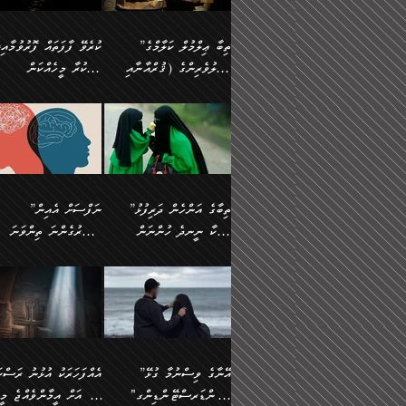
އެފަދަ ކަންކަމާމެދު ވިސްނާ
އޭގައި އަހަރުމެން ތަފްޞީލ
ލާޒިމް ޠަބީޢަތުގެ ތެރޭގައިވާ
ބުއްދި ލައްވާ ނުރައްކާތެރި
ފިކުރުކުރުން މާބޮޑަށް
ބުނަމެވެ. ހެޔޮކަންތައް
ކަންކަމެއް ނޫނެވެ. ނަމަވެސް
ޤަރާރުތައް ނިންމާ،
”ތިބާ ޢިލްމުލް ކަލާމްގެ
ކުރެވޭ ފާފަތައް ފޮރުވުމާއި،
ދިގުލައިފިނަމަ, ފުރިހަމަ ކުރުން
ބެހިގެންދަނީ: 🔹ސީދާ
އެއީ ހުށަހެޅި ލައިގަންނަ
އިޚްތިޔާރުކުރަން އެނަފްސު
އަހުލުވެރިންގެ (ޤުރްއާނާއި
ފާފަކުރާ މީހެއްކަން
ޙައްޤުވާ ކަންކަން
އެކަމުގައި (ދުނިޔަވީ)
ކަންކަމެވެ. މިސާލަކަށް:
ބޭނުންވެއެވެ. ދެން ނަފްސ
ފުރިހަމަކުރުން މަނާކުރާ
ލައްޒަތެއް ނެތް ކަންކަމެވެ
ސުންނަތް ދޫކޮށް ބުއްދީގެ
މީސްތަކުންނަށް
ހިތާމަޔާއި އުފަލާއި،
އޭގެ އަވަސްއަރުވާލުމާއި،
އަބޫ ޢުމަރު އަޙްމަދު ބްނު
🌴 އިބްނުލް ޖައުޒީ
ކަމެއްކަމުގައި: ރައްކާތެރިކަމުގެ
މިސާލަކަށް ނަމާދާއި، ރޯދަ
ޙުއްޖަތްތަކާއި ވިސްނުންތައް
އެނގިގެންވުމަށް
ކަންބޮޑުވުމާއި
އަނެއްކޮޅުން ބުއްދި
މުޙައްމަދު އަލްމާލިކީ
(597ހ) ވިދާޅުވިއެވެ:
ފިޔަވަޅުތައް އެޅުމާއި،
ޙައްޖާއި، ހަ
ބޭނުންކޮށްގެން ދީނުގެ
ނުރުހުންވުމާއި، މީސްތަކުނ
ހިތްފަސޭހަވުމާއި،
މަޝްޣޫލުކޮށްލާފަދަ އެހެރަ
(429ހ)، ބަޣުދާދުން
”ކުރެވޭ ފާފަތައް ފޮރުވުމާއ
ދިމާވެދާނޭ ގޮތ
ބިރުވެރިކަމާއި އަމާންކަމުގެ
އިޙްސާސްތަކާއި ޝުޢޫރުތައ
ކަންކަމުގައި ވާހަކަދައްކާ
އޭނާ ނުބައިކޮށްފައި
ޤައިރަވާނުގެ ރަށަށް އައިހިނދު
ފާފަކުރާ މީހެއްކަން
އިޙްސާސާއި، މޮޅިވެރިކަމާއި
ޖަމަޢަވެއްޖެނަމަ, އެހިނދު
މީހުންގެ) މަޖްލިސްތަކަށް
އެއްޗެހިކިޔުމަށް ނުރުހުންވ
އަބޫ މުޙައްމަދު އިބްނު އަބީ
މީސްތަކުންނަށް
ހިތްހަމަޖެހުމާއި އެނޫންވެސް
ނުބައި ރައުޔު، އަދި ފަހުނ
ޒައިދު އަލްޤައިރަވާނީ
އެނގިގެންވުމަށް
ޙާޒިރުވިންހެއްޔެވެ؟“
ހުއްދަވެގެންވާކަން
”ތިބާގެ އަންހެން ދަރިފުޅު
”ނަފްސަށް އެއިން
ގިނަ ކަންކަމެވެ. މި
ހިތާމަކުރާނޭ ކަންކަން ބުއ
(386ހ) އެކަލޭގެފާނާ
ނުރުހުންވުމާއި، މީސްތަކުނ
ބަޔާންކުރުން:
މީހަކާ ނީނދެ ހުންނަން
އަސަރުގެންނަ ތިންވަނަ
ޞިފަތަކުން ކަމެއް ނަފްސުގައި
އިޚްތިޔާރުކުރެއެވެ. އަދި
ވާހަކަދައްކަވަމުން
އޭނާ ނުބައިކޮށްފައި
އަބަދުމެ ހަރުލައިގެން ދާއިމަކަށް
ފަހަރެއްގައި އެފަދަ ބުއްދިއ
ހިތްވަރުދިނުމާމެދު ތިބާ
ބާވަތަކީ: ނަފްސަށް ހުށަހެ
އެއްސެވިއެވެ: ”ތިބާ ޢިލްމުލް
އެއްޗެހިކިޔުމަށް ނުރުހުންވ
އެގޮތަށް ތިމަންނާ ހިތްވަރުދެނީ
އެގޮތުން ނަފްސުގެ ޠަބީޢަތ
ނުހުރެއެވެ. އެކަމަކު އެކަންކަން
ބަލިކަށިވެ ގަމާރުވެ
ހުށިޔާރުވެ ޚަބަރުދާރުވާށެވެ!
ކަންކަމެވެ. (ޝުޢޫރުތަކާއި
ކަލާމްގެ އަހުލުވެރިންގެ
ހުއްދަވެގެންވާކަން
ކިހިނެއްހެއްޔެވެ؟ އެކަމަށް
ލޯބިވުމާއި ނުރުހުންވުމާއި،
ލައިގަނެފައި އަނެއްކާ ފިލ
ކޮސްވެގެންވާ ކަމަށް ތުހުމަ
އިޙްސާސްތަކެވެ.)
(ޤުރްއާނާއި ސުންނަތް ދޫކޮށް
ބަޔާންކުރުން: ކުރެވޭ ނުބަ
ހިތްވަރުދޭން ބޭނުންކުރާ
އުފާވުމާއި ދެރަވުންވެއެވެ.
ބުއްދީގެ ޙުއްޖަތްތަކާއި
ކަންތައް ފޮރުވާ ވަންހަނާކު
ފެތުރިގެންވާ ފަސް ގޮތެއް
ނަފްސުތަކުގައިވާ ޠަބީޢީ
ވިސްނުންތައް ބޭނުންކޮށްގެން
ދެއްކުންތެރިކަމެއްކަމުގައި 
އަހަރެން ތިބާއަށް ކިޔާދޭނަމެވެ.
ޞިފަތަކެކެވެ. ނަމަވެސް
ދީނުގެ ކަންކަމުގައި ވާހަކަދައްކާ
މީހަކު ހީކޮށްފާނެއެވެ.
ތިބާގެ އަންހެން ދަރިފުޅަށް އަދި
އެކަންކަން އިންސާނާއަށް
”އޭނާގެ ވިސްނުމާ ގުޅޭ
އެއްފަހަރަކު އުޅުނު ރަސްކަ
މީހުންގެ) މަޖްލިސްތަކަށް
އެކަންވަނީ އެހެންނެއް ނޫނ
އެކުއްޖާގެ މުސްތަޤްބަލަށް
ޖެހޭހިނދު އެއީ ވަޤުތީ ގޮތ
"އަންޑަރސްޓޭންޑިންގ"
ﷲ އަށް އީމާންވެއްޖެ މީހ
ޙާޒިރުވިންހެއްޔެވެ؟“ އަބޫ
މަނާވެގެންވާކަމަކީ
އެކަމުގެ ނުރައްކާ
ހުށަހެޅޭ ޞިފަތަކަކަށްވެއެވ