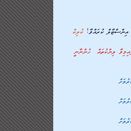
އިންސްޓާލް ކުރައްވާ! 
ކުލިކް
ައިމިވާ ލިންކުތައް  ހުންނާނީ 