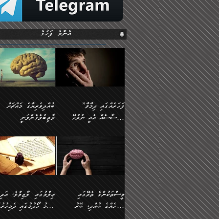
އެންމެ ފަހުގެ
”ފަހަރެއްގައި ދިމާވާ
ބުއްދިވެރިޔާގެ މައްޗަށް
އިޙްސާސެއް އެއީ ނުރުހޭ
ވާޖިބުވެގެންވަނީ
އިޙްސާސަކަށްވެދާނެއެވެ.
”ފަހަރެއްގައި ދިމާވާ
⭐ އިބްނު ޙިއްބާނު
މިސާލަކަށް ކަމަކާމެދު
އިޙްސާސެއް އެއީ ނުރުހޭ
(354ހ) ވިދާޅުވިއެވެ:
ބިރުގަތުމެވެ.
އިޙްސާސަކަށްވެދާނެއެވެ.
”ބުއްދިވެރިޔާގެ މައްޗަށް
މިސާލަކަށް ކަމަކާމެދު
ވާޖިބުވެގެންވަނީ: މި ދުނި
ބިރުގަތުމެވެ. ދެން އެއިޙްސާސް
ކަންކަމުން އޭނާގެ ޢިލްމު
ވަރުގަދަވެގެންވާނަމަ؛
ގަޑުބަޑުކޮށްލާނޭ ކަންކަމުނ
މީސްތަކުންގެ ތެރޭގައި
ޢިލްމުގައި ލާޒިމްވެ، އަދި
އެކަމަކާމެދު ނަފުރަތްތެރިވެ،
އެއްކިބާވުމެވެ. އެއީ އޭނާއ
އެމީހެއްގެ ބުއްދި، ބޭރު
ޢިލްމު ހޯދުމުގައި ދެމިހުރުމ
އަދި އެކަންކުރި މީހަކަށްވެސް
ކުޅަދާނަވީ ވަރަކަށް
ފެންޑާގައި ބާއްވާފައި އޮންނަ
ހިތްވަރުދިނުން ބަޔާންކުރުން: