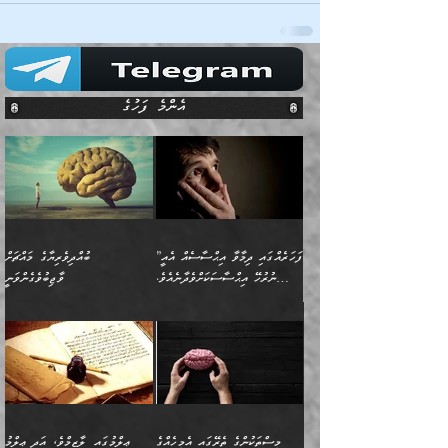
އެންމެ ފަހުގެ
”ފަހަރެއްގައި ދިމާވާ އިޙްސާސެއް އެއީ
ބުއްދިވެރިޔާގެ މައްޗަށް
ނުރުހޭ އިޙްސާސަކަށްވެދާނެއެވެ.
ވާޖިބުވެގެންވަނީ
މިސާލަކަށް ކަމަކާމެދު ބިރުގަތުމެވެ.
”ފަހަރެއްގައި ދިމާވާ
⭐ އިބްނު ޙިއްބާނު (354ހ)
އިޙްސާސެއް އެއީ ނުރުހޭ
ވިދާޅުވިއެވެ: ”ބުއްދިވެރިޔާގެ
އިޙްސާސަކަށްވެދާނެއެވެ.
މައްޗަށް ވާޖިބުވެގެންވަނީ: މި
މިސާލަކަށް ކަމަކާމެދު
ދުނިޔޭގެ ކަންކަމުން އޭނާގެ
ބިރުގަތުމެވެ. ދެން
ޢިލްމު ގަޑުބަޑުކޮށްލާނޭ
އެއިޙްސާސް
ކަންކަމުން އެއްކިބާވުމެވެ. އެއީ
މީސްތަކުންގެ ތެރޭގައި އެމީހެއްގެ
ޢިލްމުގައި ލާޒިމްވެ، އަދި ޢިލްމު