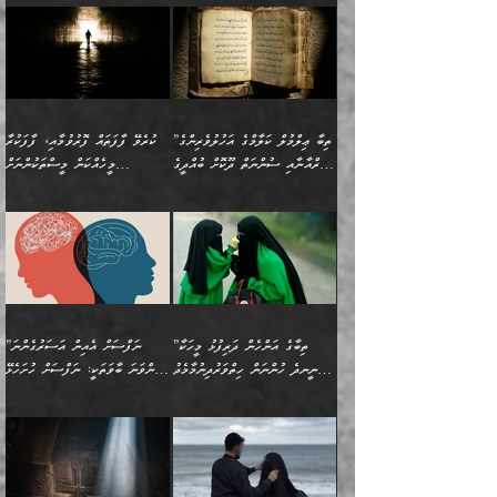
ހުށިޔާރުވެގެން އުޅޭ ބައެއް
ދެއްކުންތެރިއަކަށް ވެދާނޭކަމަށް
އަހަރެން ހުރީމެވެ. ދެން
މިސާލަކަށް ބެލުމުގެ
ޞިފަތަކާއި އިޙްސާސްތައް
ޠަބީޢަތުގައި
ނަފްސުތަކުގެ ސަބަބުން
ބިރުން ހެޔޮ ޢަމަލުކުރުން
ބުނެފީމެވެ: "މި ނޫން އެއްޗެއް
ލައްޒަތެވެ. އެކަމަކު
ލިބިގެންވެއެވެ. އެއީ
އަވަސްއަރުވާލުންވެއެވެ. ދެން
ބުއްދިއަށް ކުރާ
ދޫކޮށްލާ މީހުންވެއެވެ. އެއީ
ކިޔަން ތިބާއަށް ރަނގަޅަށް ނ
ޝަރީޢަތުން އެއ
ނަފްސުގައި ހިފެހެއްޓިގެންވާ
ކުޑަ ވަޤުތުކޮޅެއްގެ ތެރޭގައި
އަސަރުންކަމުގައި ވެދާނެއެވެ.
ގޯހެކެވެ. އަދި ޝައިޠާނާއަށް
ލާޒިމް ޠަބީޢަތުގެ ތެރޭގައިވާ
ބުއްދި ލައްވާ ނުރައްކާތެރި
އެފަދަ ކަންކަމާމެދު ވިސްނާ
ވެވޭ އެއްބަސްވުމެކެވެ.
ކަންކަމެއް ނޫނެވެ. ނަމަވެސް
ޤަރާރުތައް ނިންމާ،
ފިކުރުކުރުން މާބޮޑަށް
އެކަމަކު އޭގައި އަހަރުމެން
”ތިބާ ޢިލްމުލް ކަލާމްގެ އަހުލުވެރިންގެ
ކުރެވޭ ފާފަތައް ފޮރުވުމާއި، ފާފަކުރާ
އެއީ ހުށަހެޅި ލައިގަންނަ
އިޚްތިޔާރުކުރަން އެނަފްސު
ދިގުލައިފިނަމަ, ފުރިހަމަ ކުރުން
ތަފްޞީލުކޮށް ބުނަމެވެ.
(ޤުރްއާނާއި ސުންނަތް ދޫކޮށް ބުއްދީގެ
މީހެއްކަން މީސްތަކުންނަށް
ކަންކަމެވެ. މިސާލަކަށް:
ބޭނުންވެއެވެ. ދެން ނަފްސަށް
ޙައްޤުވާ ކަންކަން
ހެޔޮކަންތައް ބެހިގެންދަނީ:
ޙުއްޖަތްތަކާއި ވިސްނުންތައް
އެނގިގެންވުމަށް ނުރުހުންވުމާއި،
އަބޫ ޢުމަރު އަޙްމަދު ބްނު
🌴 އިބްނުލް ޖައުޒީ
ހިތާމަޔާއި އުފަލާއި،
އޭގެ އަވަސްއަރުވާލުމާއި،
ބޭނުންކޮށްގެން ދީނުގެ ކަންކަމުގައި
މީސްތަކުން އޭނާ ނުބައިކޮށްފައި
ފުރިހަމަކުރުން މަނާކުރާ
🔹ސީދާ އެކަމުގައި
މުޙައްމަދު އަލްމާލިކީ
(597ހ) ވިދާޅުވިއެވެ:
ކަންބޮޑުވުމާއި
އަނެއްކޮޅުން ބުއްދި
ވާހަކަދައްކާ މީހުންގެ) މަޖްލިސްތަކަށް
އެއްޗެހިކިޔުމަށް ނުރުހުންވުން
ކަމެއްކަމުގައި:
(ދުނިޔަވީ) ލައްޒަތެއް ނެތް
(429ހ)، ބަޣުދާދުން
”ކުރެވޭ ފާފަތައް ފޮރުވުމާއި،
ޙާޒިރުވިންހެއްޔެވެ؟“
ހުއްދަވެގެންވާކަން ބަޔާންކުރުން:
ހިތްފަސޭހަވުމާއި،
މަޝްޣޫލުކޮށްލާފަދަ އެހެރަ
ރައްކާތެރިކަމުގެ ފިޔަވަޅުތައް
ކަންކަމެވެ. މިސާލަކަށް
ޤައިރަވާނުގެ ރަށަށް އައިހިނދު
ފާފަކުރާ މީހެއްކަން
ބިރުވެރިކަމާއި އަމާންކަމުގެ
އިޙްސާސްތަކާއި ޝުޢޫރުތައް
އެޅުމާއި، ދިމާވެދާނޭ ގޮތ
ނަމާދާއި، ރޯދައާއި، ޙައްޖާއި،
އަބޫ މުޙައްމަދު އިބްނު އަބީ
މީސްތަކުންނަށް
އިޙްސާސާއި، މޮޅިވެރިކަމާއި
ޖަމަޢަވެއްޖެނަމަ, އެހިނދުން
ހަ
ޒައިދު އަލްޤައިރަވާނީ
އެނގިގެންވުމަށް
ހިތްހަމަޖެހުމާއި އެނޫންވެސް
ނުބައި ރައުޔު، އަދި ފަހުން
”ތިބާގެ އަންހެން ދަރިފުޅު މީހަކާ
”ނަފްސަށް އެއިން އަސަރުގެންނަ
(386ހ) އެކަލޭގެފާނާ
ނުރުހުންވުމާއި، މީސްތަކުން
ގިނަ ކަންކަމެވެ. މި
ހިތާމަކުރާނޭ ކަންކަން ބުއްދިން
ނީނދެ ހުންނަން ހިތްވަރުދިނުމާމެދު
ތިންވަނަ ބާވަތަކީ: ނަފްސަށް ހުށަހެޅޭ
ވާހަކަދައްކަވަމުން
އޭނާ ނުބައިކޮށްފައި
ޞިފަތަކުން ކަމެއް ނަފްސުގައި
އިޚްތިޔާރުކުރެއެވެ. އަދި
ތިބާ ހުށިޔާރުވެ ޚަބަރުދާރުވާށެވެ!
ކަންކަމެވެ. (ޝުޢޫރުތަކާއި
އެގޮތަށް ތިމަންނާ ހިތްވަރުދެނީ
އެގޮތުން ނަފްސުގެ
އެއްސެވިއެވެ: ”ތިބާ ޢިލްމުލް
އެއްޗެހިކިޔުމަށް ނުރުހުންވުން
އިޙްސާސްތަކެވެ.)
އަބަދުމެ ހަރުލައިގެން
ފަހަރެއްގައި އެފަދަ ބުއްދިއެއް
ކިހިނެއްހެއްޔެވެ؟ އެކަމަށް
ޠަބީޢަތުގައި ލޯބިވުމާއި
ކަލާމްގެ އަހުލުވެރިންގެ
ހުއްދަވެގެންވާކަން
ދާއިމަކަށް ނުހުރެއެވެ. އެކަމަކު
ބަލިކަށިވެ ގަމާރުވެ
ހިތްވަރުދޭން ބޭނުންކުރާ
ނުރުހުންވުމާއި، އުފާވުމާއި
(ޤުރްއާނާއި ސުންނަތް ދޫކޮށް
ބަޔާންކުރުން: ކުރެވޭ ނުބައި
އެކަންކަން ލައިގަނެފައި
ކޮސްވެގެންވާ ކަމަށް ތުހުމަތުވެ
ފެތުރިގެންވާ ފަސް ގޮތެއް
ދެރަވުންވެއެވެ. މިއީ
ބުއްދީގެ ޙުއްޖަތްތަކާއި
ކަންތައް ފޮރުވާ