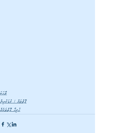
ވާހަކަ
ފޮތްތައް / ކުޑަކުދިން
ހުރިހާ ފޮތްތަކެއް