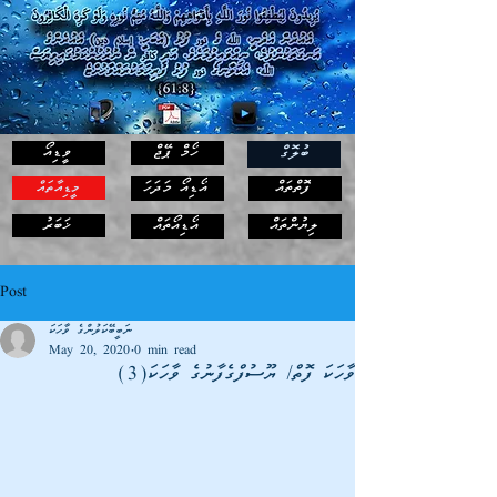
ހޯމް ޕޭޖް
ވީޑިއޯ
ބުލޮގް
ފޮތްތައް
އޯޑިއޯ މަދަހަ
މީޑިއާތައް
ޚަބަރު
ލިޔުންތައް
އޯޑިއޯތައް
Post
ނަބީބޭކަލުންގެ ވާހަކަ
May 20, 2020
0 min read
ވާހަކަ ފޮތް/ ޔޫސުފްގެފާނުގެ ވާހަކަ(3)