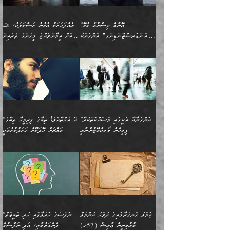
އަނެއްކާ ފިލ
އަހަރެން ތިބާއަށް ކިޔާދޭނަމެވެ.
ނަފްސުތަކުގައިވާ ޠަބީޢީ
ވިސްނުންތައް ބޭނުންކޮށްގެން
ވަންހަނާކުރުމަކީ
ތިބާގެ އަންހެން ދަރިފުޅަށް
ޞިފަތަކެކެވެ. ނަމަވެސް
ދީނުގެ ކަންކަމުގައި
ދެއްކުންތެރިކަމެއްކަމުގައި
”އޭނާގެ ވިސްނުމާ ގުޅޭ
އެއްފަހަރަކު އުޅުނު ރަސްކަލަކު، ﷲ
އަދި އެކުއްޖާގެ
އެކަންކަން އިންސާނާއަށް
ވާހަކަދައްކާ މީހުންގެ)
ހީކުރާ މީހަކު ހީކޮށްފާނެއެވެ.
"އަންޑަރސްޓޭންޑިންގ" އަންހެނަކު
އަށް އީމާންވެއްޖެ މީހުންގެ ތެރެއިން
މުސްތަޤްބަލަށް އެކަމުގެ
ޖެހޭހިނދު އެއީ ވަޤުތީ ގޮތުން
މަޖްލިސްތަކަށް
އެކަންވަނީ އެހެންނެއް ނޫނެވެ.
ހޯދަން ވަރުބަލިވެގެން އުޅެއެވެ.
މީހަކު އަތުޖެހިއްޖެނަމަ އެމީހަކު
އޭ އަޚާއެވެ! ތިބާއާ އެއްފަދަ
🌴 ހިޝާމު ބްނު އިސްމާޢީލު
ނުރައްކާ ނޭނގިހުރެވެސް ތިބާ
ހުށަހެޅޭ ޞިފަތަކަކަށްވެއެވެ.
ޞަލީބަށް އެރުވުމަށް އަމުރުކުރަމުން
ޙާޒިރުވިންހެއްޔެވެ؟“ އަބޫ
މަނާވެގެންވާކަމަކީ
ފިރިހެނަކާ މެނުވީ ތިބާގެ
(217ހ) ކިޔާދެއްވިއެވެ:
އެކަމަށް ވެއްޓިފައި
ދެން އޭގެ ޠަބީޢީ
ދިޔައެވެ.
ޢުމަރު ވިދާޅުވިއެވެ:
އިންސާނާއަކީ ވަރަޢަވެރި
ވިސްނުމާ އެއްގޮތްވެ
”އެއްފަހަރަކު އުޅުނު
ވެދާނެއެވެ: 1- އާމްދަނީ
މިންގަނޑަށްވުރެ އެޞިފަތައް
”އާނއެކެވެ. އަހަރެން
މީހެއްކަމުގައި މީހުންނަށް
އަންޑަރސްޓޭންޑު
ރަސްކަލަކު، ﷲ އަށް
ހޯދަން މަސައްކަތްކުރުމާއި
ބޭރުވެއްޖެނަމަ, އެހިސާބުން
ދެފަހަރަކު ޙާޒިރުވީމެވެ. ދެން
ދައްކަންވެގެން، އަދި އޭނާއަކީ
ނުވެވޭނެއެވެ. ދެންފަހެ
އީމާންވެއްޖެ މީހުންގެ ތެރެއިން
ވަޒީފާ އަދާކުރުމުގެ ދަރަޖަ
ބުއްދިއަށް އަސަރުކުރެއެވެ.
އެއަށ
ﷲ ދެކެ ބިރުގަންނަ
އަންހެނާއަށް ބަލާއިރު ތިޔަ
މީހަކު އަތުޖެހިއްޖެނަމަ
ބޮޑުކޮށް މަތިކުރުމެވެ.
ޠަބީޢީ އާދައިގެ މިން ތެރޭގައި
”އަންހެނާއާ އެކީގައި މަސައްކަތްކުރާ
”އޭ އުޚްތާއެވެ! ތިބާގެ ފިރިމީހާ ތިބާގެ
ދެމީހުންގެ ގުޅުމަކީ އެކަކު
އެމީހަކު ޞަލީބަށް އެރުވުމަށް
ޚާއްޞަކޮށް ޑޮކްޓަރީކަމާއި
އެޞިފަތައް ހުރިނަމަ,
ފިރިހެން ވޯރކްމޭޓުންނާއި
މައްޗަށް ހޭދަކޮށް ޚަރަދުކުރުމަކީ
އަނެކަކުގެ ވިސްނުން ފަހުމްވެ
އަމުރުކުރަމުން ދިޔައެވެ. ދެން
އިންޖިނޭރުކަންފަދަ
އެޞިފަތަކަށް އަސަރުކުރުވާ،
ކްލާސްމޭޓުންނަކީ މަރެވެ.
ޢައިބެއް ނޫނެވެ.
ޅިޔަނުންނާއިމެދު ޙަދީޘްގައި
ހަމަ އެގޮތަށް ތިބާގެ
ދޭހަވުމަށްވުރެ މާ މަތީ
ﷲ އަށް އީމާންވާ މީހުންގެ
ވަޒީފާތަކެވެ. އެހެނީ ވަޒީފާ
އޭގެ މައްޗަށް ޙުކުމްކުރާ
އައިސްފައިވަނީ އެއީ މަރު
ބައްޕައާއި، ތިބާގެ ފިރިހެން
ގުޅުމެކެވެ. އެއީ އެކަކު
ތެރެއިން މީހަކު ގެނެވި
އަދާކުރުމުގެ ދަރަޖަ ބޮޑުކޮށް
އެއްޗަކީ ބުއްދިކަމުގައިވެއެވެ.
ކަމުގައިއެވެ. އައުލަވީ
ދަރިފުޅުވެސް ތިބާއަށް
އަނެކަކު ފުރިހަމަކޮށްދޭ
ޞަލީބަށް އެރުވުމަށް
މަތިކުރާ ޒުވާން އަންހެނާ
އެއީ ބުއްދީގައި ޢިލްމާއި،
ޤިޔާސުން އެޙަދީޘްގައި:
ޚަރަދުކޮށްދިނުން ޢައިބަކަށް
ގުޅުމެކެވެ. އެހެންކަމުން،
އަމުރުކުރިހިނދު އޭނާއަށް
ތަޖ
އަންހެނާ ވަޒީފާ އަދާކުރާ
ނުވެއެވެ. އެހުރިހާ
ތިބާގެ ވިސްނުމާއި ޚިޔާލާ
ބުނެވުނެވެ: "ވަޞިއްޔަތެއް
ތަނުގައި އުޅޭ، ފިރިހެނުން
އެންމެންވެސް މުދަލާއި ފައިސާ
އެއްގޮތްވެ ވިސްނޭ އަންހެނަކު
އޮތިއްޔާ ކުރާށެވެ." ދެން އޭނާ
ޖަމަލު ހަނގުރާމައިގެ ދުވަހު އުންމުލް
”ނަފްސުގެ ހަރުލާފައި ހުރި ޠަބީޢަތް
ހިމެނެއެވެ. އެއީ އެމީހުންގެ
އެއްކުރާ މަޤްޞަދެއްކަމުގައި
ހޯދަން ތިބާއަށް ޙާޖަތެއް
ބުނެފިއެވެ: "އަހަރެން
މުއުމިނީން ޢާއިޝާ (57ހ)
ދެނެގަތުމާއި، އަދި ނަފްސުގެ