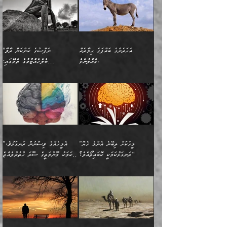
ކަމެކެވެ. އެހެންކަމުން އެއާ
ވަޤުތު ނަމާދުކޮށްފާނެއެވެ.
ދެން އޭގެ ފަހުން އެނިކުތް
ބުއްދިވެރިޔަކު ވެއްޖެއްޔާ
ވާހަކަތައް، ޞައްޙަކޮށް
ރިވާކުރެވެއެވެ: "ތިން
އިދިކޮޅު ޞިފައެއް
އަނެއްކޮޅުން މީނާގެ ޢާދައަކީ
އެއްޗެ
ނިންމާނޭކަމަކީ: އެމީހަކު
ސަލާމަތުންވާ ހަށިގަނޑެއް
އަންހެންދަރިން އެމީހަކަށް ލިބި:
ޤާއިމުކޮށްގެން ހުރި މީހަކާ
ސާޢަތެއްވަރު އިރުކޮޅެއް
ކުރާކަމަކާ
ސީދާވާހެން ސީދާވާނެއެވެ.
1-ދެން އެކުދިން
އެކުގައި އިށީންދެ އުޅެގެން
ރޭއަޅުކަންކުރުމެވެ. ދެން މީނާ
އަނެއްކޮޅުން ޖާހިލުމީހާ ދައްކާ
އަދަބުވެރިކުރުވާ 2-އަދި
ﷲ ދެއްވި ނިޢުމަތް
(އެމީހުންނާ އެކުގައި
އަހަރެންގެ ބައްޕަގެ ޙިމާރެއް
”ނަފްސުގެ ކަންކަން ރާވާ
ވާހަކަތައް، ބަލިވެފައިވާ
އެކުދިން ކައިވެނިކުރުވާ 3-
ގަޑުބަޑުކޮށް
ރޭކުރާއިރު) އެމީހުންނާ
ގެއްލުނެވެ.
ބެލެހެއްޓުމުގެ ތެރޭގައި:
ހަށިގަނޑެއް އެގޮތްމިގޮތްވާހެން
އަދި އެކުދިންނަށް ހެޔޮކޮށް
ހުތުރުނުކުރާހުއްޓެވެ...
އެއްގޮތްވެއެވެ. ނުވަތަ އެމީހުން
މަގުފުރެދިފައިވާ ބަޔަކުގެ ކިބައިގައިވާ
🌱 ޖަޢުފަރު ބްނު މުޙައްމަދު
އެމީހުންގެ މަގުފުރެދުމާއި
ފުށޫއަރާ އިދިކީލަވާނެއެވެ. އަދި
ހިތައިފިނަމަ ފަހެ އެމީހަކަށްވަނީ
މޮޅެތި ރިވެތި ކަންކަމަށް ބަލާ
ބުއްދިއާއި ވިސްނުންތެރިކަން
ރޯދަ ހިފާއިރު މީނާވެސް
(148ހ) ކިޔާދެއްވިއެވެ:
އެމޮޅެތި ކަންކަމާ ގުޅުމެއް
ވިސްނުން ދިގު ނުކުރުންވެއެވެ.
ބުއްދިވެރިޔާގެ ބަސްތައް އެއީ
ސުވަރުގެއެވެ." 📖 ސުނަނު
އިތުރުކޮށްދޭނެ ކަމަކީ: އޭނާފަދަ
އެމީހުންނާއެކު ރޯދަހިފައެވެ.
”އަހަރެންގެ ބައްޕަގެ ޙިމާރެއް
ނުވެއެވެ. އެހެނީ ނަފްސަކީ
ކިތަންމެ މަދު
އަބީ ދާވޫދު 📖 ފަހެ ތިބާގެ
(އެހެން ބުއްދިވެރިންނާ)
އެމީހުން
ގެއްލުނެވެ. ދެން ބައްޕަ
ވަޒަންހަމަވާ އެއްޗެއް ނޫނެވެ.
ބަސްތަކެއްވިޔަސް އޭގެ ޤަދަރު
އަންހެން ދަރިން
ގާތްވުމާއި، އެއާ އިދިކޮޅު އިދ
ވިދާޅުވިއެވެ: ”ﷲ ތަޢާލާ
ނަފްސު ކަންކަން
ބޮޑުވެގެންވެއެވެ. އެއީ
ކައިވެނިކުރުވުމުގައި
އަހަރެންނަށް އޭތި އަނބުރާ
މަސްހުނިކޮށްލައެވެ. އެގޮތުން
ފާފަވެރިޔާގެ ކުރިމަތިލުން
ފަރުވާކުޑަކޮށް، ޢާއިލާއެއް
”މީހަކަށް ލިބޭނެ އެންމެ ހެޔޮ
”އެމީހެއްގެ ވިސްނުން ރަނގަޅުވެ،
ރައްދުކުރައްވައިފިނަމަ ފަހެ
މީހަކު ބުރު ސޫރަ ރީތި
ކިތަންމެ ކުޑަކަމެއްވިޔަސް
ބިނާކޮށް ކައިވެންޏެއް
ރަނގަޅުކަމަކީ ކޮބައިތޯއެވެ؟“
އެކަމަކު މޫނުމަތީގެ ސޫރަ ހުތުރުވެއްޖެ
އެކަލާނގެ ރުއްސަވާނޭ
ފުރިހަމަ، މުދާތައް
މީހާ,
އޭގެ މުޞީބާތް ބޮޑުވެގެންވާ
ޤާއިމުކުރުން ދޫކޮށްފައި
🪨 އިބްނުލް މުބާރަކު
☘️ އިބްނު ޙިއްބާނު
ޙަމްދުގެ ބަސްތަކަކުން
ތަނަވަސްވެ، އެކަމަކު އެއާއެކު
ގޮތަށެވެ. އަދި ބުއްދިވެރިކަމުގެ
ކިޔެވުމާއި އެހެން
(181ހ) އަށް ދެންނެވުނެވެ:
(354ހ) ވިދާޅުވިއެވެ:
އަހަރެން އެކަލާނގެއަށް
ޢަޤީދާއާއި ފިކުރު ފުރެދިގެންވާ
ތެރޭގައި: އެއްވެސް ކަ
މަޤްޞަދުތަކުގައި އެކުދިން
”މީހަކަށް ލިބޭނެ އެންމެ ހެޔޮ
”އެމީހެއްގެ ވިސްނުން
ޙަމްދުކުރާހުށީމެވެ.“ ދެން މާ
މީހަކަށް ވެދާނެއެވެ. ދެން
މަޝްޣޫލުކުރުވުމާމެދު ތިބާ
ރަނގަޅުކަމަކީ ކޮބައިތޯއެވެ؟“
ރަނގަޅުވެ، އެކަމަކު
ގިނައިރެއް ނުވެ އޭގެ
މިފަދަ މީހަކުގެ ރީތިކަމާއި
ނަމަނަމަ ސަމާލުވެ
ވިދާޅުވިއެވެ: ”އޭނާގެ
މޫނުމަތީގެ ސޫރަ ހުތުރުވެއްޖެ
އަސްދާނުގޮނޑިއާއި ލަގަނާއި
އޭނާގެ މޮޅެތި ތަކެއްޗަށްޓަކައި