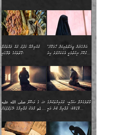
ވޯރކްމޭޓު އަންހެނާގެ ގާތަށް
ބަލަނީ ތިބާއެވެ. އެގޮތުން
ނުވެއެވެ. ތިބާ ޙާޖަތް
ވަޞިއްޔަތް ކުރާނީ
ނިކުމެވަޑައިގަންނަވަން
އެދުންވެރިކަން ބުއްދިން ވަޒަންކުރުމަށް
”އަންހެނުން ޖިހާދުކުރަން
ނަފްސުގެ ޠަބީޢަތުގެ ހުރި
ވަދެއުޅުން ގިނަވެގެންވާ
ބައްޕަގެ ގާތުގައި: "ތިހާވަރަށް
ޤަޞްދުކުރެއްވިހިނދު އުންމުލް
އެއިން ކުރާ އަސަރު:
ޖެހިގެންވަނީ ތިބާގެ
ކޮންކަމަކަށްހެއްޔެވެ. އަހަރެން
ޖެހޭނެކަމަށްވާނަމަ ﷲ ގެ
ޞިފަތަކަކީ ކޮބައިކަން
ފިރިހެނުންނެވެ. ފަހެ އެމީހުންނީ
ބުރަކޮށް މަސައްކަތްކޮށް
މުއުމިނީން އުންމު ސަލަމާ (61ހ)
ވިސްނުމާއި ޚިޔާލާއެކު ތިބާ
ދުނިޔެއަށް ވެއްދުނީ އަހަރެންގެ
ރަސޫލާ صلى الله عليه
ނޭނގެނީސް، ނަފްސު
އެކަމަނާއަށް ލިޔުއްވިކަމަށް
ޅިޔަނުންނަށްވުރެ އެތައް
ދާއޮހޮރުވަނީ ކީއްވެހޭ"
ބަލައިގަންނަ އަންހެނަކު
ލަފައެއް ނެތިއެވެ. އެތަނުގ
وسلم ކަމަނާއަށް އެކަމަށް
ޝަހުވަތްތައް ނަގައިގަންނަ
ރިވާކުރެވެއެވެ:
ގޮތަކުން ނުރައްކާ ބޮޑު
އަހައިފިނަމަ އޭނާ ބުނާނީ
ހޯދުމެވެ. އެހެނ
ޢަހްދު ހިއްޕެވީހެވެ. ކަމަނާ
ގޮތް ވަޒަންކުރަން ބުއްދިއަށް
ބައެކެވެ. އެގޮތުން މަސައްކަތު
ތިމަންނާގެ ދަރިން
(ރަނގަޅު ސީދާ ގޮތުން)
ކުޅަދާނަނުވެއެވެ.
މާހައުލުގައި އުޅޭ ފިރިހެނުން،
އުފާކޮށްދިނުމަށެވެ. ފިރިމިހާގެ
”އަންހެނުން ޒީނަތްތެރިކަން ހާމަކޮށް
މުއުމިނާއާ ކަދުރު ރުއް ވައްތަރުވާ
ފޭވެއްޖެއެވެ! ފޭވެއްޖެއެވެ!
ނަފްސުތަކުގައިވާ ކޮންމެ
ޅިޔަނުންނާ އެކި ގޮތްގޮތުން
ގާތުން އެހެން އަހައިފިނަމަ
ފާޅުކޮށް ނިކުތުމަކީ އެކަކަށްވުރެ ގިނަ
ގޮތްތަކުގެ ތެރޭގައި:
ރަށްތަކަށް ދަތުރުފަތުރުކޮށް،
ޠަބީޢަތަކުންވެސް، އެތައް
އެއްގޮތްވެ، އަދި އެހެން
ބުނާނީ ތިމަންނާގެ
މީހުން އޭގައި ހިއްސާވާ ފާފައެކެވެ.
ތިބާގެ އަންހެން ދަރިފުޅު
🌴 ﷲ ތަޢާލާ
ކުރިއަށް ނިކުމެއުޅުން
ބައިވަރު ޝަހުވަތްތައް
ގޮތްތަކުން ނުރައްކާ
އަނބިމީހާއާއި ޢާއިލާގެ
ޢައުރަނިވާނުކޮށް، ނުވަތަ
ވަޙީކުރެއްވިއެވެ: ( أَلَمۡ
އެކަލޭގެފާނު ކަމަނާއަށް
އެނަފްސު ބަލައިގަންނަ ގޮތަށް
އިތުރުވެއެވެ. އެ ދެމީހުންގެ
ބޭނުންތައް ފުއްދާ
ޒީނަތް ހާމަކޮށްގެން
تَرَ كَیۡفَ ضَرَبَ
ނަހީކުރެއްވިކަމެއް
އަސަރުކުރެއެވެ. އެގޮތުން
މެދުގައި އެއ
ޚަރަދުކުރުމަށެވެ. އަދި ފިރިހެން
ނިކުންނަހިނދު އޭގެ
ٱللَّهُ مَثَلࣰا كَلِمَةࣰ
ނޭނގޭހެއްޔެވެ!؟ ފަހެ ދީނުގެ
ނަފްސަކީ މަތިވެ
ދަރިފުޅު
ހިއްސާއެއް ތިބާއަށްވެއެވެ.
طَیِّبَةࣰ كَشَجَرَةࣲ
ތަނބު އަރިއަޅައިފިނަމަ
ބޮޑުވެގަންނަން ބޭނުންވާ
އަދި ފިތުނަވެރިވާ ކޮންމެ
طَیِّبَةٍ أَصۡلُهَا ثَابِتࣱ
އަންހެނުން މެދުވެރިކޮށް އެ
ނަފްސެއްނަމަ؛
މާތްވެގެންވާ ޞަޙާބީ، މުއުމިންތަކުންގެ
ﷲ ގެ ރަސޫލާ صلى الله عليه
ޒުވާނެއް، އަދި އެއަންހެނާއާ
وَفَرۡعُهَا فِی
ޘާބިތެއް ނުކުރެވޭނެއެވެ! އަދި
މީސްތަކުންގެ މަދަޙަ ތަޢުރީފު
ބޮޑުބޭބެ: މުޢާވިޔާ ބްނު އަބީ
وسلم އާއެކު މުޢާވިޔާގެ ނޭފަތްޕުޅަށް
ދިމާލަށް ބެލުން އަމާޒުކުރާ
ٱلسَّمَاۤءِ ) (إبراهيم
އޭގައި ބާގަނޑެއް ހެދިއްޖެނަމަ
ބަލައިގަތުން މަދުކުރަން
ސުފްޔާނު (60ހ):
ވަތް ހިރަފުސް ވެލިކޮޅެއްވެސް ޢުމަރު
ﷲ ގެ ރަސޫލާ صلى الله
💧އިބްނުލް މުބާރަކު
ކޮންމެ ޒުވާނެއްގެ ފާފަ، އެ
: ٢٤) "اللّه ހެޔޮ ރަނގަޅު
ބްނު ޢަބްދުލް ޢަޒީޒަށްވުރެ ހެޔޮވެ
އަންހެނުންނަކަށް އެ ފޫބައްދާ
ޖެހެއެވެ. އެއީ އެ ޠަބީޢަތާއެކު
عليه وسلم ގެ
(181ހ) އާ
ހިއްސާގައި ހިމެނެއެވެ. އެހެނީ
ކަލިމައެއްގެ މިސާލު، ހެޔޮ
މާތްވެގެންވެއެވެ!“
އިޞްލާޙެއް ނުކުރެވޭނެއެވެ!
މަދަޙަޘަނާ ލިބުމުން؛
ޞަޙާބީންނާމެދު
އެސުވާލުކުރެވުމުން