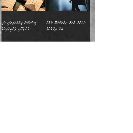
އެއީ ތިބާގެ އަންހެން
ރަނގަޅު ގަހެއް ފަދައިން
އަންހެނުންގެ ޖިހާދަ
ހެއްލުންތެރިކަމާއި، ބޮޑާކަމާއި،
އަހުލުއްސުންނާގެ ޢަޤީދާއާ
ވިދާޅުވިއެވެ: ”ﷲ ގެ ރަސޫލާ
ދަރިފުޅެވެ. އަދި އެދަރިފުޅު
ޖައްސަވަނީ ކޮންފަދައަކުންކަން
ނަފްސުގެ ޢައިބުތައް ހަނދާނ
ޚިލާފުވުމުގެ ކޮޅުމަތި، އަދި
صلى الله عليه وسلم
ނިވާކޮށް ފަރުދާކުރަން
ތިބާއަށް ނުފެނޭހެއްޔެވެ؟
އެތެރޭގައި ފޮރުވައިގެން އޮތް
އާއެކު މުޢާވިޔާގެ ނޭފަތްޕުޅަށް
ތިބާއަށްވަނީ
އެގަހުގެ މައިގަނޑާއި ބުޑު
އަހަރެން ދެރަވެ ހިތާމަކުރެވޭ ކަމެއް
މީސްތަކުން ޢިލްމުގައިވަނީ އެކި
ނުބައި ފާސިދު ޢަޤީދާ ފާޅުވަނީ
ވަތް ހިރަފުސް ވެލިކޮޅެއްވެސް
އަމުރުވެވިގެންނެވެ. ތިބާ
ރަނގަޅަށް ބިމުގައި ހަރުލާ
އެބަ ދިމާވެއެވެ.
ދަރަޖައާއި ފަންތީގައިއެވެ.
މާތްވެގެންވާ ޞަޙާބީ މުޢާވިޔާ
ޢުމަރު ބްނު ޢަބްދުލް
އެހެން ކަންތައް ނުކޮށްފިނަމަ
ސާބިތުވެފައިވެއެވެ. އަދި
🍁 ޢަބްދުއް ރަޙްމާނު ބްނު
🌾އިމާމް އައްޝާފިޢީ
ބްނު އަބީ ސުފްޔާނަށް
ޢަޒީޒަށްވުރެ ހެޔޮވެ
ތިބާ ފާފަވެރިވާނެއެވެ. އަދި
އެގަހުގެ ގޮފިތައް މައްޗަށް
ޒައިދު ބްނު އަސްލަމް
(204ހ) ވިދާޅުވިއެވެ:
ޤަދަރުކުޑަކޮށް،
މާތްވެގެންވެއެވެ!“ 📖
ތިބާގެ ސަބަބުން މެދުވެރިވި
އަރައިގެންގޮސް
(182ހ) ކިޔާދެއްވިއެވެ:
”މީސްތަކުން ޢިލްމުގައިވަނީ
ކުޑައިމީސްކޮށް، ވަށްބަސްބުނާ
އައްޝަރީޢާ ލިލްއާޖުއްރީ 📖
ފާފަތައް އޭގެ މިންވަރަކުން
އުޑަށްގޮސްފައެވެ." ރަސޫލާ
”އަހަރެން އެއްދުވަހަކު އަބޫ
އެކި ދަރަޖައާއި
ހިސާބުންނެވެ. 💥ވަކީޢު
🌾މުޢާވިޔާ ބްނު އަބީ
ތިބާގެ
صلى الله عليه وسلم
ޙާޒިމު (133ހ)އަށް
ފަންތީގައިއެވެ. ޢިލްމުގައި
ބްނުލް ޖައްރާޙު (197ހ)
ސުފްޔާނު ވައްޓާލާފައި
ޙަދީޘްކުރެއްވި
ދެންނެވީމެވެ: "އަހަރެން
އެމީހުންގެ ދަރަޖަވަނީ: އެ
ވިދާޅުވިކަމަށް ރިވާކުރެވެއެވެ:
ޢަދުލުވެރި އިމާމުންނަކީ
”ޤުރްއާނުގެ އަލީގައި، އަންހެނާ ބޭރަށް
”ނަފްސު ވަކިކަމަކާ އުޅެގަންނަހިނދު
ދެރަވެ ހިތާމަކުރެވޭ ކަމެއް
ޢިލްމުން އެމީހުން ދަނެފައިހުރި
”މުޢާވިޔާ رضي الله
ފަހެއްކަމުގައި، އެއީ
ވަޒީފާ އަދާކޮށް މަސައްކަތްކުރުމަށް
ބުއްދިން ނަފްސު ވަޒަންކުރުމުގައި
އެބަ ދިމާވެއެވެ." އެކަލޭގެފާނު
ދަރަޖަތައް ހުރި ވަރަކަށެވެ.
عنه ވަނީ ދޮރުގެ
އަބޫބަކުރު، ޢުމަރު، ޢުޘްމާނު،
ނިކުތުމުގެ ޝަރުޠުތައް.
ކޮންމެހެންވެސް ދެކަމަކަށް
މޫސާގެފާނު މަދްޔަނަށް
▪️ފުރަތަމައީ: ނަފްސު
ވިދާޅުވިއެވެ: "އޭ އަޚާގެ
ފަހެ ޢިލްމު އުނގެނޭ މީހުން،
ބަލަންޖެހެއެވެ:
އަތްގަނޑުގެ މަޤާމުގައިއެވެ.
ޢަލީ، އަދި ޢުމަރު ބްނު
ވަދެވަޑައިގަތްހިނދު އެތަނުގައި
އެކަމަކަށް ކުރިމަތިލައިގެން
ދަރިޔާއެވެ! އެއީ ކޮންކަމެއް
އެ ޢިލްމު ގިނަކުރުމަށް
އެ އަތްގަނޑު ތަޅުވާލައިފި
ޢަބްދުލް ޢަޒީޒުކަމުގައި
ދެ އަންހެނުން ފެން ބަލާ
އުޅުމުގެ ވަރުގަދަކަމާއި
ހެއްޔެވެ؟" އަހަރެން
އެމީހުންނަށް ކުރެވެން އޮތް
މީހާއާމެދު އަދި އޭގެ މައްޗަށް
ސުފްޔާނުގެ މައްޗަށް ހަދާފައިވާ
ގޮސްހުއްޓާ ފެނިވަޑައިގެން
ބަލިކަށިކަމަށެވެ. އެކަންހުރި
ދެންނެވީމެވެ: "ދުނިޔެދެކެ
އެންމެ ބޮޑަކަށް
ހުރި ބޭކަލުންނާމެދު (ނުބައި
ބަހެއްގެ ވާހަކަ ނަންގަނެވުމުން
ވިދާޅުވި ބަސްފުޅުވާ
މިންވަރެއްގެ މައްޗަށް ބުއްދިން
ލޯބިވެވެނީއެވެ." ދެން
މަސައްކަތްކޮށް، އަދި ޢިލްމު
އިމާމް އ
އާޔަތުގައިވެއެވެ: (قَالَ مَا
ނަފްސު ހިފަހައްޓައިގެން، އަދި
އެކަލޭގެފާނު ވިދާޅުވިއެވެ: "އޭ
ހޯދުމުގެ ދެމެދުގައިވާ ކޮންމެ
އަހަރެންގެ ހަތަރު އަނބިން ތިބެއެވެ.
މައްކާގައި ހުރި ފޮތިވިއްކާ މީހެއްގެ