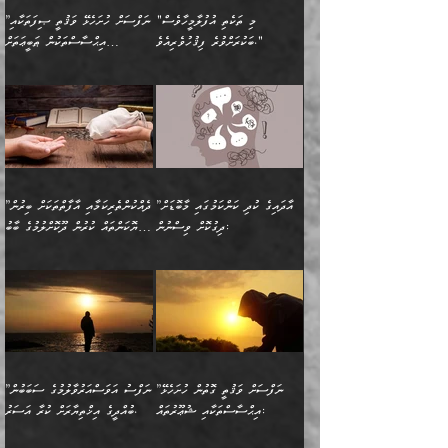
ކިބައިގައިވާ ފުރާ ފުރިހަމަ
މީހާ, ފަހެ އޭނާގެ ނަފްސުގެ
އެކީގައި އޭތި ގެނެވުނެވެ.
ބެލުމަކީ: އޭނާގެ ޢަޤީދާއާއި
"މި ތަކެތި އުފުލާމީހާވެސް
”ނަފްސަށް ހުށަހެޅޭ ވަޤުތީ ޞިފަތަކާއި
ބުއްދިއެވެ.“ ދެންނެވުނެވެ:
(ބުއްދިއާއި ވިސްނުމުގެ)
ދެން އެކަލޭގެފާނު އެއަށް
ޤަބޫލުކުރާ ގޮތްތަކާއި
ބަކުރަށްވުރެ ފިޤުހުވެރިއެވެ."
އިޙްސާސްތަކުން ޠަބީޢަތަށް
”އެގޮތަށް ލިބިގެންނުވިނަމަ
ހެޔޮކަމުން އޭނާގެ މޫނުގެ
ސަވާރުވިއެވެ. އަދި އޭގެ
ފިކުރުވެސް ނަފްސަށް
އަސަރުކުރުން:
🔅 ބަކްރު ބްނު ޢަބްދި ﷲ
ނަފްސަށް ހުށަހެޅިގެން އަންނަ
ދެން ކޮން އެއްޗެއްތޯއެވެ؟“
ހުތުރުކަން ހަނދާން
މައްޗަށް ސީދާވިހިނދު، ހެދުން
ރަނގަޅުކޮށް ޖަރީކޮށްދޭ
އަލްމުޒަނީ (108ހ)
އެކި ވައްތަރުގެ
ވިދާޅުވިއެވެ: ”ރިވެތި ރަނގަޅު
ނައްތާލައެވެ. އަނެއްކޮޅުން
ބޮނޑިކޮށްލައްވާފައި، އުޑާއި
ކަމެކެވެ. އެއީ (ޙަޤީޤަތުގައި)
ކިޔާދެއްވިއެވެ: ”އަހަރެން
އިޙްސާސްތަކުގެ ބާރުމިން ހުރި
އަދަބެކެވެ.“ ދެންނެވުނެވެ:
އެމީހަކުގެ މޫނުމަތި ރީތިވެ،
ދިމާލަށް އިސްތަށިފުޅު
އެ ދެކަންތަކުގެ ދ
އެއްފަހަރަކު ގެއިން
މިންވަރަކުން އިންސާނާގެ
”އެކަން ނެތްނަމަ ދެން
އެކަމަކު ވިސްނުން ކޮށި
ނިކުމެގެންދަނިކޮށް އެއްޗެހި
ޠަބީޢަތަށް އަސަރުކުރެއެވެ...
ކޮންކަމެއްތޯއެވެ؟“
ވެއްޖެނަމަ, އޭނާގެ ނަފްސުގެ
އުފުލުމުގެ މަސައްކަތްކުރާ
ދެން އެއަށްފަހު އެ ޠަބީޢަތުން
ވިދާޅުވިއެވެ: ”އޭނާ
އުނިކަމާހުރެ މޫނުމަތީގެ ހުރި
”އާދައިގެ ކުދި ކަންކަމުގައި މާބޮޑަށް
”ދެއްކުންތެރިކަމާއި އާފާތްތަކަށް ބިރުން
މީހަކާ ދިމާވިއެވެ. އޭނާގެ
ބުއްދިއަށް އަސަރުކުރެއެވެ...
މަޝްވަރާއަށް އަހާނޭ ރަނގަޅު
ރީތިކަން ދާހުއްޓެވެ.
ދިގުކޮށް ވިސްނުން:
ހެޔޮކަންތައް ކުރުން ދޫކޮށްލުމުގެ ބާބު
ސާމާނު އޭރު
މިއަސަރުކުރުމުގެ އަޞްލުގެ
ޞާލިޙު އަޚެކެވެ.“
އެހެންކަމުން ވިސްނުންތެރި
ބަޔާންކުރުން:
އެކަމެއްގައި އެހާ ދިގުކޮށް
🌴 އިބްނުލް ޖައުޒީ
އުފުލަމުންދިޔައެވެ. އޭރު އޭނާ
ފެށުން އައި ގޮތަކީ:
ދެންނެވުނެވެ: ”އެގޮތަށް
މީހާގެ އަތުގައި އެއްޗެއް
ވިސްނުން ޙައްޤުނުވާ
(597ހ) ވިދާޅުވިއެވެ:
ކިޔަމުންދިޔައެވެ: «الْحَمْدُ
ޞައްޙަކޮށްވާ ޠަބީޢަތެއް
ނެތްނަމަ ދެން
ނެތަސް ކަންބޮޑުވެ
ކަންކަމުގައި މާބޮޑަށް
”ދެއްކުންތެރިކަމާއި
لِله، أسْتَغْفِرُ الله»
ބަދަލުކޮށްލާ ގޮތަށް އައި
ކޮންކަމެއްތޯއެވެ؟“
ހިތާމަކުރުމެއް ނެތެވެ. އެހެނީ
ވިސްނުމަކީ ބައްޔެކެވެ.
އާފާތްތަކަށް ބިރުން
އެވެ. އެއަށްވުރެ އިތުރަށް
ލޯބިވާކަހަލަ އިޙްސާސެކެވެ.
ވިދާޅުވިއެވެ: ”ދިގުކޮށް
ބުއްދިވެރިޔާއަށް ތަނ
ފަހަރެއްގައި މިހެންވަނީ
ހެޔޮކަންތައް ކުރުން
އެއްޗެއް ނުކިޔައެވެ. ދެން
ދެން އެ ޠަބީޢަތުން ބުއްދިއަށް
މުހިއްމު ކަންކަމާއި އަދި
ދޫކޮށްލުމުގެ ބާބު
އޭނާ ވަކިތަނަކަށް ދިޔައެވެ.
އަސަރުކުރީއެވެ. ޝަރީޢަތުގައި
”ނަފްސަށް ވަޤުތީ ގޮތުން ހުށަހެޅޭ
”ނަފްސު އަވަސްއަރުވާލުމުގެ ސަބަބުން
މުހިއްމު ނޫންކަންކަމާމެދުވެސް
ބަޔާންކުރުން: ދަންނާށެވެ!
ދެން އޭނާގެ ބުރަކަށީގައި ހުރި
ލޯބިވެވޭކަހަލަ އިޙްސާސްތައް
އިޙްސާސްތަކާއި ޝުޢޫރުތައް:
ބުއްދީގެ އިޚްތިޔާރަށް ކުރާ އަސަރު.
މާބޮޑަށް ސަމާލުވެގެން
މީސްތަކުންގެ ތެރޭގައި،
ސާމާނުތައް ބަހައްޓަންދެން
ގެނައުން މަނައެއް ނުކުރެއެވެ.
ނަފްސަށް ބައިވަރު ވަޤުތީ
ބައެއް ނަފްސުތަކުގެ