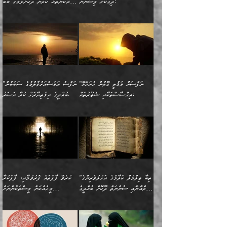
މަޝްވަރާއަށް އަހާނޭ ރަނގަޅު
ރީތިކަން ދާހުއްޓެވެ.
ދިގުކޮށް ވިސްނުން:
ހެޔޮކަންތައް ކުރުން ދޫކޮށްލުމުގެ ބާބު
ސާމާނު އޭރު
މިއަސަރުކުރުމުގެ އަޞްލުގެ
ޞާލިޙު އަޚެކެވެ.“
އެހެންކަމުން ވިސްނުންތެރި
ބަޔާންކުރުން:
އެކަމެއްގައި އެހާ ދިގުކޮށް
🌴 އިބްނުލް ޖައުޒީ
އުފުލަމުންދިޔައެވެ. އޭރު އޭނާ
ފެށުން އައި ގޮތަކީ:
ދެންނެވުނެވެ: ”އެގޮތަށް
މީހާގެ އަތުގައި އެއްޗެއް
ވިސްނުން ޙައްޤުނުވާ
(597ހ) ވިދާޅުވިއެވެ:
ކިޔަމުންދިޔައެވެ: «الْحَمْدُ
ޞައްޙަކޮށްވާ ޠަބީޢަތެއް
ނެތްނަމަ ދެން
ނެތަސް ކަންބޮޑުވެ
ކަންކަމުގައި މާބޮޑަށް
”ދެއްކުންތެރިކަމާއި
لِله، أسْتَغْفِرُ الله»
ބަދަލުކޮށްލާ ގޮތަށް އައި
ކޮންކަމެއްތޯއެވެ؟“
ހިތާމަކުރުމެއް ނެތެވެ. އެހެނީ
ވިސްނުމަކީ ބައްޔެކެވެ.
އާފާތްތަކަށް ބިރުން
އެވެ. އެއަށްވުރެ އިތުރަށް
ލޯބިވާކަހަލަ އިޙްސާސެކެވެ.
ވިދާޅުވިއެވެ: ”ދިގުކޮށް
ބުއްދިވެރިޔާއަށް ތަނ
ފަހަރެއްގައި މިހެންވަނީ
ހެޔޮކަންތައް ކުރުން
އެއްޗެއް ނުކިޔައެވެ. ދެން
ދެން އެ ޠަބީޢަތުން ބުއްދިއަށް
މުހިއްމު ކަންކަމާއި އަދި
ދޫކޮށްލުމުގެ ބާބު
އޭނާ ވަކިތަނަކަށް ދިޔައެވެ.
އަސަރުކުރީއެވެ. ޝަރީޢަތުގައި
”ނަފްސަށް ވަޤުތީ ގޮތުން ހުށަހެޅޭ
”ނަފްސު އަވަސްއަރުވާލުމުގެ ސަބަބުން
މުހިއްމު ނޫންކަންކަމާމެދުވެސް
ބަޔާންކުރުން: ދަންނާށެވެ!
ދެން އޭނާގެ ބުރަކަށީގައި ހުރި
ލޯބިވެވޭކަހަލަ އިޙްސާސްތައް
އިޙްސާސްތަކާއި ޝުޢޫރުތައް:
ބުއްދީގެ އިޚްތިޔާރަށް ކުރާ އަސަރު.
މާބޮޑަށް ސަމާލުވެގެން
މީސްތަކުންގެ ތެރޭގައި،
ސާމާނުތައް ބަހައްޓަންދެން
ގެނައުން މަނައެއް ނުކުރެއެވެ.
ނަފްސަށް ބައިވަރު ވަޤުތީ
ބައެއް ނަފްސުތަކުގެ
ހުށިޔާރުވެގެން އުޅޭ ބައެއް
ދެއްކުންތެރިއަކަށް ވެދާނޭކަމަށް
އަހަރެން ހުރީމެވެ. ދެން
މިސާލަކަށް ބެލުމުގެ
ޞިފަތަކާއި އިޙްސާސްތައް
ޠަބީޢަތުގައި
ނަފްސުތަކުގެ ސަބަބުން
ބިރުން ހެޔޮ ޢަމަލުކުރުން
ބުނެފީމެވެ: "މި ނޫން އެއްޗެއް
ލައްޒަތެވެ. އެކަމަކު
ލިބިގެންވެއެވެ. އެއީ
އަވަސްއަރުވާލުންވެއެވެ. ދެން
ބުއްދިއަށް ކުރާ
ދޫކޮށްލާ މީހުންވެއެވެ. އެއީ
ކިޔަން ތިބާއަށް ރަނގަޅަށް ނ
ޝަރީޢަތުން އެއ
ނަފްސުގައި ހިފެހެއްޓިގެންވާ
ކުޑަ ވަޤުތުކޮޅެއްގެ ތެރޭގައި
އަސަރުންކަމުގައި ވެދާނެއެވެ.
ގޯހެކެވެ. އަދި ޝައިޠާނާއަށް
ލާޒިމް ޠަބީޢަތުގެ ތެރޭގައިވާ
ބުއްދި ލައްވާ ނުރައްކާތެރި
އެފަދަ ކަންކަމާމެދު ވިސްނާ
ވެވޭ އެއްބަސްވުމެކެވެ.
ކަންކަމެއް ނޫނެވެ. ނަމަވެސް
ޤަރާރުތައް ނިންމާ،
ފިކުރުކުރުން މާބޮޑަށް
އެކަމަކު އޭގައި އަހަރުމެން
”ތިބާ ޢިލްމުލް ކަލާމްގެ އަހުލުވެރިންގެ
ކުރެވޭ ފާފަތައް ފޮރުވުމާއި، ފާފަކުރާ
އެއީ ހުށަހެޅި ލައިގަންނަ
އިޚްތިޔާރުކުރަން އެނަފްސު
ދިގުލައިފިނަމަ, ފުރިހަމަ ކުރުން
ތަފްޞީލުކޮށް ބުނަމެވެ.
(ޤުރްއާނާއި ސުންނަތް ދޫކޮށް ބުއްދީގެ
މީހެއްކަން މީސްތަކުންނަށް
ކަންކަމެވެ. މިސާލަކަށް:
ބޭނުންވެއެވެ. ދެން ނަފްސަށް
ޙައްޤުވާ ކަންކަން
ހެޔޮކަންތައް ބެހިގެންދަނީ:
ޙުއްޖަތްތަކާއި ވިސްނުންތައް
އެނގިގެންވުމަށް ނުރުހުންވުމާއި،
އަބޫ ޢުމަރު އަޙްމަދު ބްނު
🌴 އިބްނުލް ޖައުޒީ
ހިތާމަޔާއި އުފަލާއި،
އޭގެ އަވަސްއަރުވާލުމާއި،
ބޭނުންކޮށްގެން ދީނުގެ ކަންކަމުގައި
މީސްތަކުން އޭނާ ނުބައިކޮށްފައި
ފުރިހަމަކުރުން މަނާކުރާ
🔹ސީދާ އެކަމުގައި
މުޙައްމަދު އަލްމާލިކީ
(597ހ) ވިދާޅުވިއެވެ:
ކަންބޮޑުވުމާއި
އަނެއްކޮޅުން ބުއްދި
ވާހަކަދައްކާ މީހުންގެ) މަޖްލިސްތަކަށް
އެއްޗެހިކިޔުމަށް ނުރުހުންވުން
ކަމެއްކަމުގައި:
(ދުނިޔަވީ) ލައްޒަތެއް ނެތް