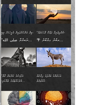
🪴 އިބްނު ޙިއްބާނު
🔥އިބްނުލް ޖައުޒީ (597ހ)
ބުއްދިއެއް ނުވެއެވެ. ދެންފަހެ
ނިމުމަށްފަހު ދެން އެއާ
ނަފުރަތްތެރިވާ ކަހަލަ ކަމެއް
ޢަމަލުކުރަން އެމީހަކު
(354ހ) ވިދާޅުވިއެވެ:
ވިދާޅުވިއެވެ: ”މީހުން ފެނުމުން
އެމީހެއްގެ ބުއްދި އެމީހަކާ
ވިއްދައިގެން ޢިލްމު ހޯދަން
އަންހެނާއަށް ދިމާވެ ވަރުގަދަ
ނުކުޅެދުމަކުން އަދި އެ ޢިލްމު
"ދުނިޔެމަތީގައި މީހަކަށް
އަޅުކަމުގައި ހީވާގިވެ
އެކުގައިވާ މީހަކީ: އެމީހަކު
އުޅެ އަދި އެކަމުގައި
އިޙްސާސެއް އޭނާއަށް
ޙިފްޡުކޮށް
ލިބޭނެ ހެޔޮ ޞިފަތަކުން
މުރާލިވުން ޞައްޙަ ކަންކަމާއި
ވާހަކަދެއްކުމުގެ ކުރިން
ދެމިހުރުމެވެ. އެހެނީ ދުނިޔޭގެ
އާދެއެވެ. އަދި އެއާއެކު
އެންމެ ފުރަތަމަކަމަކީ
ޞައްޙަ ނުވާ ކަންކަން
އެމީހަކުގެ ފުށުން އެ ނިކުންނަ
ސަބަބުތަކުން އެއްވެސް
އެއަންހެނ
ބުއްދިވެރިކަމެވެ. އަދި އެއީ
ބަޔާންކުރުން: މީހަކު
އެއްޗެއް ފެންނަ މީހާއެވެ.
ސަބަބަކަށް ސާފުކޮށް
”ބުއްދިވެރިޔާ ދައްކާ ވާހަކަތައް،
ތިން އަންހެންދަރިން އެމީހަކަށް ލިބި:
ﷲ ތަޢާލާ އެކަލާނގެ
ރޭއަޅުކަންކުރާ ބަޔަކާއެކުގައި
ދެންފަހެ އެމީހަކުގެ ބުއްދި
ރަނގަޅަށް ވާޞިލުވެވޭހުށީ
🌴 އިބްނު ޙިއްބާނު
”ނަބިއްޔާ صلى الله
އަޅުތަކުންނަށް ދެއްވި އެންމެ
ރޭގަނޑު ހޭދަކޮށްފާނެއެވެ.
ބޭރު ފެންޑާގައި އޮންނަ
އެކަމުގައި ޢިލްމު ސާފުކޮށް
(354ހ) ވިދާޅުވިއެވެ:
عليه وسلم
ހެޔޮ ރަނގަޅު ކަންތަކުންވާ
ދެން އެމީހުން ރޭގަނޑުގެ ގިނަ
މީހަކީ: ވާހަކަތަކެއް ދައްކާފައި
ޚާލިޞްވެގެންނެވެ. އަދި
”ބުއްދިވެރިޔާ ދައްކާ
ޙަދީޘްކުރެއްވިކަމަށް
ކަމެކެވެ. އެހެންކަމުން އެއާ
ވަޤުތު ނަމާދުކޮށްފާނެއެވެ.
ދެން އޭގެ ފަހުން އެނިކުތް
ބުއްދިވެރިޔަކު ވެއްޖެއްޔާ
ވާހަކަތައް، ޞައްޙަކޮށް
ރިވާކުރެވެއެވެ: "ތިން
އިދިކޮޅު ޞިފައެއް
އަނެއްކޮޅުން މީނާގެ ޢާދައަކީ
އެއްޗެ
ނިންމާނޭކަމަކީ: އެމީހަކު
ސަލާމަތުންވާ ހަށިގަނޑެއް
އަންހެންދަރިން އެމީހަކަށް ލިބި:
ޤާއިމުކޮށްގެން ހުރި މީހަކާ
ސާޢަތެއްވަރު އިރުކޮޅެއް
ކުރާކަމަކާ
ސީދާވާހެން ސީދާވާނެއެވެ.
1-ދެން އެކުދިން
އެކުގައި އިށީންދެ އުޅެގެން
ރޭއަޅުކަންކުރުމެވެ. ދެން މީނާ
އަނެއްކޮޅުން ޖާހިލުމީހާ ދައްކާ
އަދަބުވެރިކުރުވާ 2-އަދި
ﷲ ދެއްވި ނިޢުމަތް
(އެމީހުންނާ އެކުގައި
އަހަރެންގެ ބައްޕަގެ ޙިމާރެއް
”ނަފްސުގެ ކަންކަން ރާވާ
ވާހަކަތައް، ބަލިވެފައިވާ
އެކުދިން ކައިވެނިކުރުވާ 3-
ގަޑުބަޑުކޮށް
ރޭކުރާއިރު) އެމީހުންނާ
ގެއްލުނެވެ.
ބެލެހެއްޓުމުގެ ތެރޭގައި:
ހަށިގަނޑެއް އެގޮތްމިގޮތްވާހެން
އަދި އެކުދިންނަށް ހެޔޮކޮށް
ހުތުރުނުކުރާހުއްޓެވެ...
އެއްގޮތްވެއެވެ. ނުވަތަ އެމީހުން
މަގުފުރެދިފައިވާ ބަޔަކުގެ ކިބައިގައިވާ
🌱 ޖަޢުފަރު ބްނު މުޙައްމަދު
އެމީހުންގެ މަގުފުރެދުމާއި
ފުށޫއަރާ އިދިކީލަވާނެއެވެ. އަދި
ހިތައިފިނަމަ ފަހެ އެމީހަކަށްވަނީ
މޮޅެތި ރިވެތި ކަންކަމަށް ބަލާ
ބުއްދިއާއި ވިސްނުންތެރިކަން
ރޯދަ ހިފާއިރު މީނާވެސް
(148ހ) ކިޔާދެއްވިއެވެ:
އެމޮޅެތި ކަންކަމާ ގުޅުމެއް
ވިސްނުން ދިގު ނުކުރުންވެއެވެ.
ބުއްދިވެރިޔާގެ ބަސްތައް އެއީ
ސުވަރުގެއެވެ." 📖 ސުނަނު
އިތުރުކޮށްދޭނެ ކަމަކީ: އޭނާފަދަ
އެމީހުންނާއެކު ރޯދަހިފައެވެ.
”އަހަރެންގެ ބައްޕަގެ ޙިމާރެއް
ނުވެއެވެ. އެހެނީ ނަފްސަކީ
ކިތަންމެ މަދު
އަބީ ދާވޫދު 📖 ފަހެ ތިބާގެ
(އެހެން ބުއްދިވެރިންނާ)
އެމީހުން