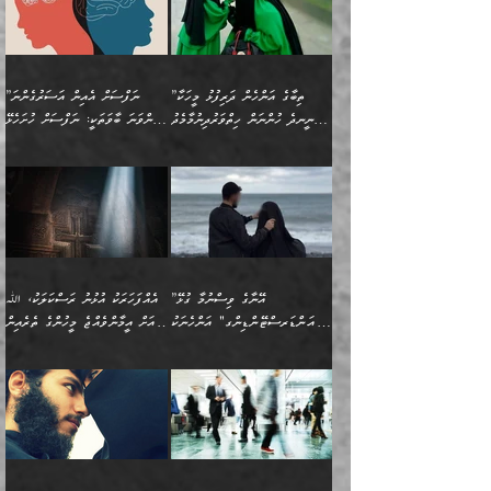
(429ހ)، ބަޣުދާދުން
”ކުރެވޭ ފާފަތައް ފޮރުވުމާއި،
ޙާޒިރުވިންހެއްޔެވެ؟“
ހުއްދަވެގެންވާކަން ބަޔާންކުރުން:
ހިތްފަސޭހަވުމާއި،
މަޝްޣޫލުކޮށްލާފަދަ އެހެރަ
ރައްކާތެރިކަމުގެ ފިޔަވަޅުތައް
ކަންކަމެވެ. މިސާލަކަށް
ޤައިރަވާނުގެ ރަށަށް އައިހިނދު
ފާފަކުރާ މީހެއްކަން
ބިރުވެރިކަމާއި އަމާންކަމުގެ
އިޙްސާސްތަކާއި ޝުޢޫރުތައް
އެޅުމާއި، ދިމާވެދާނޭ ގޮތ
ނަމާދާއި، ރޯދައާއި، ޙައްޖާއި،
އަބޫ މުޙައްމަދު އިބްނު އަބީ
މީސްތަކުންނަށް
އިޙްސާސާއި، މޮޅިވެރިކަމާއި
ޖަމަޢަވެއްޖެނަމަ, އެހިނދުން
ހަ
ޒައިދު އަލްޤައިރަވާނީ
އެނގިގެންވުމަށް
ހިތްހަމަޖެހުމާއި އެނޫންވެސް
ނުބައި ރައުޔު، އަދި ފަހުން
”ތިބާގެ އަންހެން ދަރިފުޅު މީހަކާ
”ނަފްސަށް އެއިން އަސަރުގެންނަ
(386ހ) އެކަލޭގެފާނާ
ނުރުހުންވުމާއި، މީސްތަކުން
ގިނަ ކަންކަމެވެ. މި
ހިތާމަކުރާނޭ ކަންކަން ބުއްދިން
ނީނދެ ހުންނަން ހިތްވަރުދިނުމާމެދު
ތިންވަނަ ބާވަތަކީ: ނަފްސަށް ހުށަހެޅޭ
ވާހަކަދައްކަވަމުން
އޭނާ ނުބައިކޮށްފައި
ޞިފަތަކުން ކަމެއް ނަފްސުގައި
އިޚްތިޔާރުކުރެއެވެ. އަދި
ތިބާ ހުށިޔާރުވެ ޚަބަރުދާރުވާށެވެ!
ކަންކަމެވެ. (ޝުޢޫރުތަކާއި
އެގޮތަށް ތިމަންނާ ހިތްވަރުދެނީ
އެގޮތުން ނަފްސުގެ
އެއްސެވިއެވެ: ”ތިބާ ޢިލްމުލް
އެއްޗެހިކިޔުމަށް ނުރުހުންވުން
އިޙްސާސްތަކެވެ.)
އަބަދުމެ ހަރުލައިގެން
ފަހަރެއްގައި އެފަދަ ބުއްދިއެއް
ކިހިނެއްހެއްޔެވެ؟ އެކަމަށް
ޠަބީޢަތުގައި ލޯބިވުމާއި
ކަލާމްގެ އަހުލުވެރިންގެ
ހުއްދަވެގެންވާކަން
ދާއިމަކަށް ނުހުރެއެވެ. އެކަމަކު
ބަލިކަށިވެ ގަމާރުވެ
ހިތްވަރުދޭން ބޭނުންކުރާ
ނުރުހުންވުމާއި، އުފާވުމާއި
(ޤުރްއާނާއި ސުންނަތް ދޫކޮށް
ބަޔާންކުރުން: ކުރެވޭ ނުބައި
އެކަންކަން ލައިގަނެފައި
ކޮސްވެގެންވާ ކަމަށް ތުހުމަތުވެ
ފެތުރިގެންވާ ފަސް ގޮތެއް
ދެރަވުންވެއެވެ. މިއީ
ބުއްދީގެ ޙުއްޖަތްތަކާއި
ކަންތައް ފޮރުވާ
އަނެއްކާ ފިލ
އަހަރެން ތިބާއަށް ކިޔާދޭނަމެވެ.
ނަފްސުތަކުގައިވާ ޠަބީޢީ
ވިސްނުންތައް ބޭނުންކޮށްގެން
ވަންހަނާކުރުމަކީ
ތިބާގެ އަންހެން ދަރިފުޅަށް
ޞިފަތަކެކެވެ. ނަމަވެސް
ދީނުގެ ކަންކަމުގައި
ދެއްކުންތެރިކަމެއްކަމުގައި
”އޭނާގެ ވިސްނުމާ ގުޅޭ
އެއްފަހަރަކު އުޅުނު ރަސްކަލަކު، ﷲ
އަދި އެކުއްޖާގެ
އެކަންކަން އިންސާނާއަށް
ވާހަކަދައްކާ މީހުންގެ)
ހީކުރާ މީހަކު ހީކޮށްފާނެއެވެ.
"އަންޑަރސްޓޭންޑިންގ" އަންހެނަކު
އަށް އީމާންވެއްޖެ މީހުންގެ ތެރެއިން
މުސްތަޤްބަލަށް އެކަމުގެ
ޖެހޭހިނދު އެއީ ވަޤުތީ ގޮތުން
މަޖްލިސްތަކަށް
އެކަންވަނީ އެހެންނެއް ނޫނެވެ.
ހޯދަން ވަރުބަލިވެގެން އުޅެއެވެ.
މީހަކު އަތުޖެހިއްޖެނަމަ އެމީހަކު
އޭ އަޚާއެވެ! ތިބާއާ އެއްފަދަ
🌴 ހިޝާމު ބްނު އިސްމާޢީލު
ނުރައްކާ ނޭނގިހުރެވެސް ތިބާ
ހުށަހެޅޭ ޞިފަތަކަކަށްވެއެވެ.
ޞަލީބަށް އެރުވުމަށް އަމުރުކުރަމުން
ޙާޒިރުވިންހެއްޔެވެ؟“ އަބޫ
މަނާވެގެންވާކަމަކީ
ފިރިހެނަކާ މެނުވީ ތިބާގެ
(217ހ) ކިޔާދެއްވިއެވެ:
އެކަމަށް ވެއްޓިފައި
ދެން އޭގެ ޠަބީޢީ
ދިޔައެވެ.
ޢުމަރު ވިދާޅުވިއެވެ:
އިންސާނާއަކީ ވަރަޢަވެރި
ވިސްނުމާ އެއްގޮތްވެ
”އެއްފަހަރަކު އުޅުނު
ވެދާނެއެވެ: 1- އާމްދަނީ
މިންގަނޑަށްވުރެ އެޞިފަތައް
”އާނއެކެވެ. އަހަރެން
މީހެއްކަމުގައި މީހުންނަށް
އަންޑަރސްޓޭންޑު
ރަސްކަލަކު، ﷲ އަށް
ހޯދަން މަސައްކަތްކުރުމާއި
ބޭރުވެއްޖެނަމަ, އެހިސާބުން
ދެފަހަރަކު ޙާޒިރުވީމެވެ. ދެން
ދައްކަންވެގެން، އަދި އޭނާއަކީ
ނުވެވޭނެއެވެ. ދެންފަހެ
އީމާންވެއްޖެ މީހުންގެ ތެރެއިން
ވަޒީފާ އަދާކުރުމުގެ ދަރަޖަ
ބުއްދިއަށް އަސަރުކުރެއެވެ.
އެއަށ
ﷲ ދެކެ ބިރުގަންނަ
އަންހެނާއަށް ބަލާއިރު ތިޔަ
މީހަކު އަތުޖެހިއްޖެނަމަ