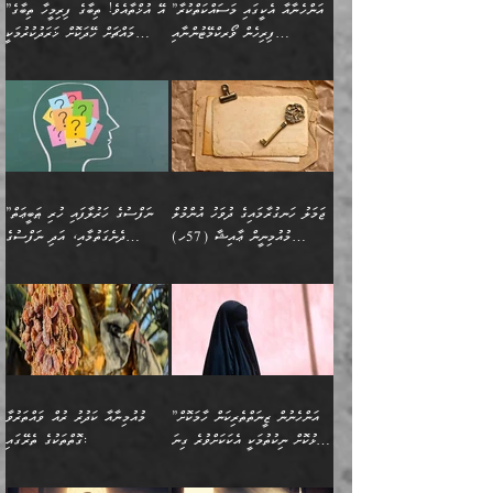
ބޮޑުކޮށް މަތިކުރުމެވެ.
ޠަބީޢީ އާދައިގެ މިން ތެރޭގައި
”އަންހެނާއާ އެކީގައި މަސައްކަތްކުރާ
”އޭ އުޚްތާއެވެ! ތިބާގެ ފިރިމީހާ ތިބާގެ
ދެމީހުންގެ ގުޅުމަކީ އެކަކު
އެމީހަކު ޞަލީބަށް އެރުވުމަށް
ޚާއްޞަކޮށް ޑޮކްޓަރީކަމާއި
އެޞިފަތައް ހުރިނަމަ,
ފިރިހެން ވޯރކްމޭޓުންނާއި
މައްޗަށް ހޭދަކޮށް ޚަރަދުކުރުމަކީ
އަނެކަކުގެ ވިސްނުން ފަހުމްވެ
އަމުރުކުރަމުން ދިޔައެވެ. ދެން
އިންޖިނޭރުކަންފަދަ
އެޞިފަތަކަށް އަސަރުކުރުވާ،
ކްލާސްމޭޓުންނަކީ މަރެވެ.
ޢައިބެއް ނޫނެވެ.
ޅިޔަނުންނާއިމެދު ޙަދީޘްގައި
ހަމަ އެގޮތަށް ތިބާގެ
ދޭހަވުމަށްވުރެ މާ މަތީ
ﷲ އަށް އީމާންވާ މީހުންގެ
ވަޒީފާތަކެވެ. އެހެނީ ވަޒީފާ
އޭގެ މައްޗަށް ޙުކުމްކުރާ
އައިސްފައިވަނީ އެއީ މަރު
ބައްޕައާއި، ތިބާގެ ފިރިހެން
ގުޅުމެކެވެ. އެއީ އެކަކު
ތެރެއިން މީހަކު ގެނެވި
އަދާކުރުމުގެ ދަރަޖަ ބޮޑުކޮށް
އެއްޗަކީ ބުއްދިކަމުގައިވެއެވެ.
ކަމުގައިއެވެ. އައުލަވީ
ދަރިފުޅުވެސް ތިބާއަށް
އަނެކަކު ފުރިހަމަކޮށްދޭ
ޞަލީބަށް އެރުވުމަށް
މަތިކުރާ ޒުވާން އަންހެނާ
އެއީ ބުއްދީގައި ޢިލްމާއި،
ޤިޔާސުން އެޙަދީޘްގައި:
ޚަރަދުކޮށްދިނުން ޢައިބަކަށް
ގުޅުމެކެވެ. އެހެންކަމުން،
އަމުރުކުރިހިނދު އޭނާއަށް
ތަޖ
އަންހެނާ ވަޒީފާ އަދާކުރާ
ނުވެއެވެ. އެހުރިހާ
ތިބާގެ ވިސްނުމާއި ޚިޔާލާ
ބުނެވުނެވެ: "ވަޞިއްޔަތެއް
ތަނުގައި އުޅޭ، ފިރިހެނުން
އެންމެންވެސް މުދަލާއި ފައިސާ
އެއްގޮތްވެ ވިސްނޭ އަންހެނަކު
އޮތިއްޔާ ކުރާށެވެ." ދެން އޭނާ
ޖަމަލު ހަނގުރާމައިގެ ދުވަހު އުންމުލް
”ނަފްސުގެ ހަރުލާފައި ހުރި ޠަބީޢަތް
ހިމެނެއެވެ. އެއީ އެމީހުންގެ
އެއްކުރާ މަޤްޞަދެއްކަމުގައި
ހޯދަން ތިބާއަށް ޙާޖަތެއް
ބުނެފިއެވެ: "އަހަރެން
މުއުމިނީން ޢާއިޝާ (57ހ)
ދެނެގަތުމާއި، އަދި ނަފްސުގެ
ވޯރކްމޭޓު އަންހެނާގެ ގާތަށް
ބަލަނީ ތިބާއެވެ. އެގޮތުން
ނުވެއެވެ. ތިބާ ޙާޖަތް
ވަޞިއްޔަތް ކުރާނީ
ނިކުމެވަޑައިގަންނަވަން
އެދުންވެރިކަން ބުއްދިން ވަޒަންކުރުމަށް
”އަންހެނުން ޖިހާދުކުރަން
ނަފްސުގެ ޠަބީޢަތުގެ ހުރި
ވަދެއުޅުން ގިނަވެގެންވާ
ބައްޕަގެ ގާތުގައި: "ތިހާވަރަށް
ޤަޞްދުކުރެއްވިހިނދު އުންމުލް
އެއިން ކުރާ އަސަރު:
ޖެހިގެންވަނީ ތިބާގެ
ކޮންކަމަކަށްހެއްޔެވެ. އަހަރެން
ޖެހޭނެކަމަށްވާނަމަ ﷲ ގެ
ޞިފަތަކަކީ ކޮބައިކަން
ފިރިހެނުންނެވެ. ފަހެ އެމީހުންނީ
ބުރަކޮށް މަސައްކަތްކޮށް
މުއުމިނީން އުންމު ސަލަމާ (61ހ)
ވިސްނުމާއި ޚިޔާލާއެކު ތިބާ
ދުނިޔެއަށް ވެއްދުނީ އަހަރެންގެ
ރަސޫލާ صلى الله عليه
ނޭނގެނީސް، ނަފްސު
އެކަމަނާއަށް ލިޔުއްވިކަމަށް
ޅިޔަނުންނަށްވުރެ އެތައް
ދާއޮހޮރުވަނީ ކީއްވެހޭ"
ބަލައިގަންނަ އަންހެނަކު
ލަފައެއް ނެތިއެވެ. އެތަނުގ
وسلم ކަމަނާއަށް އެކަމަށް
ޝަހުވަތްތައް ނަގައިގަންނަ
ރިވާކުރެވެއެވެ:
ގޮތަކުން ނުރައްކާ ބޮޑު
އަހައިފިނަމަ އޭނާ ބުނާނީ
ހޯދުމެވެ. އެހެނ
ޢަހްދު ހިއްޕެވީހެވެ. ކަމަނާ
ގޮތް ވަޒަންކުރަން ބުއްދިއަށް
ބައެކެވެ. އެގޮތުން މަސައްކަތު
ތިމަންނާގެ ދަރިން
(ރަނގަޅު ސީދާ ގޮތުން)
ކުޅަދާނަނުވެއެވެ.
މާހައުލުގައި އުޅޭ ފިރިހެނުން،
އުފާކޮށްދިނުމަށެވެ. ފިރިމިހާގެ
”އަންހެނުން ޒީނަތްތެރިކަން ހާމަކޮށް
މުއުމިނާއާ ކަދުރު ރުއް ވައްތަރުވާ
ފޭވެއްޖެއެވެ! ފޭވެއްޖެއެވެ!
ނަފްސުތަކުގައިވާ ކޮންމެ
ޅިޔަނުންނާ އެކި ގޮތްގޮތުން
ގާތުން އެހެން އަހައިފިނަމަ
ފާޅުކޮށް ނިކުތުމަކީ އެކަކަށްވުރެ ގިނަ
ގޮތްތަކުގެ ތެރޭގައި:
ރަށްތަކަށް ދަތުރުފަތުރުކޮށް،
ޠަބީޢަތަކުންވެސް، އެތައް
އެއްގޮތްވެ، އަދި އެހެން
ބުނާނީ ތިމަންނާގެ
މީހުން އޭގައި ހިއްސާވާ ފާފައެކެވެ.
ތިބާގެ އަންހެން ދަރިފުޅު
🌴 ﷲ ތަޢާލާ
ކުރިއަށް ނިކުމެއުޅުން
ބައިވަރު ޝަހުވަތްތައް
ގޮތްތަކުން ނުރައްކާ
އަނބިމީހާއާއި ޢާއިލާގެ