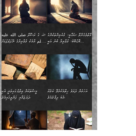
ޢައުރަނިވާނުކޮށް، ނުވަތަ
ވަޙީކުރެއްވިއެވެ: ( أَلَمۡ
އެކަލޭގެފާނު ކަމަނާއަށް
އެނަފްސު ބަލައިގަންނަ ގޮތަށް
އިތުރުވެއެވެ. އެ ދެމީހުންގެ
ބޭނުންތައް ފުއްދާ
ޒީނަތް ހާމަކޮށްގެން
تَرَ كَیۡفَ ضَرَبَ
ނަހީކުރެއްވިކަމެއް
އަސަރުކުރެއެވެ. އެގޮތުން
މެދުގައި އެއ
ޚަރަދުކުރުމަށެވެ. އަދި ފިރިހެން
ނިކުންނަހިނދު އޭގެ
ٱللَّهُ مَثَلࣰا كَلِمَةࣰ
ނޭނގޭހެއްޔެވެ!؟ ފަހެ ދީނުގެ
ނަފްސަކީ މަތިވެ
ދަރިފުޅު
ހިއްސާއެއް ތިބާއަށްވެއެވެ.
طَیِّبَةࣰ كَشَجَرَةࣲ
ތަނބު އަރިއަޅައިފިނަމަ
ބޮޑުވެގަންނަން ބޭނުންވާ
އަދި ފިތުނަވެރިވާ ކޮންމެ
طَیِّبَةٍ أَصۡلُهَا ثَابِتࣱ
އަންހެނުން މެދުވެރިކޮށް އެ
ނަފްސެއްނަމަ؛
މާތްވެގެންވާ ޞަޙާބީ، މުއުމިންތަކުންގެ
ﷲ ގެ ރަސޫލާ صلى الله عليه
ޒުވާނެއް، އަދި އެއަންހެނާއާ
وَفَرۡعُهَا فِی
ޘާބިތެއް ނުކުރެވޭނެއެވެ! އަދި
މީސްތަކުންގެ މަދަޙަ ތަޢުރީފު
ބޮޑުބޭބެ: މުޢާވިޔާ ބްނު އަބީ
وسلم އާއެކު މުޢާވިޔާގެ ނޭފަތްޕުޅަށް
ދިމާލަށް ބެލުން އަމާޒުކުރާ
ٱلسَّمَاۤءِ ) (إبراهيم
އޭގައި ބާގަނޑެއް ހެދިއްޖެނަމަ
ބަލައިގަތުން މަދުކުރަން
ސުފްޔާނު (60ހ):
ވަތް ހިރަފުސް ވެލިކޮޅެއްވެސް ޢުމަރު
ﷲ ގެ ރަސޫލާ صلى الله
💧އިބްނުލް މުބާރަކު
ކޮންމެ ޒުވާނެއްގެ ފާފަ، އެ
: ٢٤) "اللّه ހެޔޮ ރަނގަޅު
ބްނު ޢަބްދުލް ޢަޒީޒަށްވުރެ ހެޔޮވެ
އަންހެނުންނަކަށް އެ ފޫބައްދާ
ޖެހެއެވެ. އެއީ އެ ޠަބީޢަތާއެކު
عليه وسلم ގެ
(181ހ) އާ
ހިއްސާގައި ހިމެނެއެވެ. އެހެނީ
ކަލިމައެއްގެ މިސާލު، ހެޔޮ
މާތްވެގެންވެއެވެ!“
އިޞްލާޙެއް ނުކުރެވޭނެއެވެ!
މަދަޙަޘަނާ ލިބުމުން؛
ޞަޙާބީންނާމެދު
އެސުވާލުކުރެވުމުން
އެއީ ތިބާގެ އަންހެން
ރަނގަޅު ގަހެއް ފަދައިން
އަންހެނުންގެ ޖިހާދަ
ހެއްލުންތެރިކަމާއި، ބޮޑާކަމާއި،
އަހުލުއްސުންނާގެ ޢަޤީދާއާ
ވިދާޅުވިއެވެ: ”ﷲ ގެ ރަސޫލާ
ދަރިފުޅެވެ. އަދި އެދަރިފުޅު
ޖައްސަވަނީ ކޮންފަދައަކުންކަން
ނަފްސުގެ ޢައިބުތައް ހަނދާނ
ޚިލާފުވުމުގެ ކޮޅުމަތި، އަދި
صلى الله عليه وسلم
ނިވާކޮށް ފަރުދާކުރަން
ތިބާއަށް ނުފެނޭހެއްޔެވެ؟
އެތެރޭގައި ފޮރުވައިގެން އޮތް
އާއެކު މުޢާވިޔާގެ ނޭފަތްޕުޅަށް
ތިބާއަށްވަނީ
އެގަހުގެ މައިގަނޑާއި ބުޑު
އަހަރެން ދެރަވެ ހިތާމަކުރެވޭ ކަމެއް
މީސްތަކުން ޢިލްމުގައިވަނީ އެކި
ނުބައި ފާސިދު ޢަޤީދާ ފާޅުވަނީ
ވަތް ހިރަފުސް ވެލިކޮޅެއްވެސް
އަމުރުވެވިގެންނެވެ. ތިބާ
ރަނގަޅަށް ބިމުގައި ހަރުލާ
އެބަ ދިމާވެއެވެ.
ދަރަޖައާއި ފަންތީގައިއެވެ.
މާތްވެގެންވާ ޞަޙާބީ މުޢާވިޔާ
ޢުމަރު ބްނު ޢަބްދުލް
އެހެން ކަންތައް ނުކޮށްފިނަމަ
ސާބިތުވެފައިވެއެވެ. އަދި
🍁 ޢަބްދުއް ރަޙްމާނު ބްނު
🌾އިމާމް އައްޝާފިޢީ
ބްނު އަބީ ސުފްޔާނަށް
ޢަޒީޒަށްވުރެ ހެޔޮވެ
ތިބާ ފާފަވެރިވާނެއެވެ. އަދި
އެގަހުގެ ގޮފިތައް މައްޗަށް
ޒައިދު ބްނު އަސްލަމް
(204ހ) ވިދާޅުވިއެވެ:
ޤަދަރުކުޑަކޮށް،
މާތްވެގެންވެއެވެ!“ 📖
ތިބާގެ ސަބަބުން މެދުވެރިވި
އަރައިގެންގޮސް
(182ހ) ކިޔާދެއްވިއެވެ:
”މީސްތަކުން ޢިލްމުގައިވަނީ
ކުޑައިމީސްކޮށް، ވަށްބަސްބުނާ
އައްޝަރީޢާ ލިލްއާޖުއްރީ 📖
ފާފަތައް އޭގެ މިންވަރަކުން
އުޑަށްގޮސްފައެވެ." ރަސޫލާ
”އަހަރެން އެއްދުވަހަކު އަބޫ
އެކި ދަރަޖައާއި
ހިސާބުންނެވެ. 💥ވަކީޢު
🌾މުޢާވިޔާ ބްނު އަބީ
ތިބާގެ
صلى الله عليه وسلم