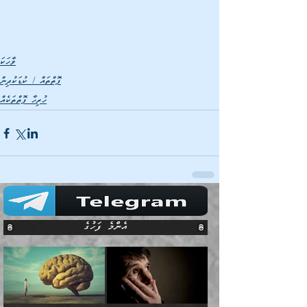
ވާހަކަ
ފޮތްތައް / ކުޑަކުދިން
ހުރިހާ ފޮތްތަކެއް
އެންމެ ފަހުގެ