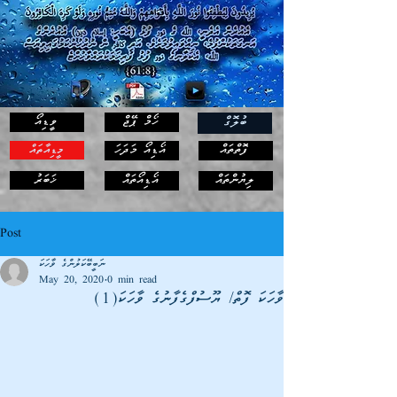
ހޯމް ޕޭޖް
ވީޑިއޯ
ބުލޮގް
ފޮތްތައް
އޯޑިއޯ މަދަހަ
މީޑިއާތައް
ޚަބަރު
ލިޔުންތައް
އޯޑިއޯތައް
Post
ނަބީބޭކަލުންގެ ވާހަކަ
May 20, 2020
0 min read
ވާހަކަ ފޮތް/ ޔޫސުފްގެފާނުގެ ވާހަކަ(1)