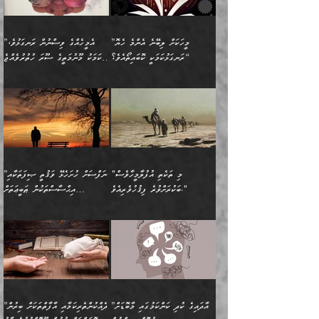
ގެއްލުނެވެ. ދެން ބައްޕަ
ވަޒަންހަމަވާ އެއްޗެއް ނޫނެވެ.
ބަސްތަކެއްވިޔަސް އޭގެ ޤަދަރު
އަންހެން ދަރިން
ގާތްވުމާއި، އެއާ އިދިކޮޅު އިދ
ވިދާޅުވިއެވެ: ”ﷲ ތަޢާލާ
ނަފްސު ކަންކަން
ބޮޑުވެގެންވެއެވެ. އެއީ
ކައިވެނިކުރުވުމުގައި
އަހަރެންނަށް އޭތި އަނބުރާ
މަސްހުނިކޮށްލައެވެ. އެގޮތުން
ފާފަވެރިޔާގެ ކުރިމަތިލުން
ފަރުވާކުޑަކޮށް، ޢާއިލާއެއް
”މީހަކަށް ލިބޭނެ އެންމެ ހެޔޮ
”އެމީހެއްގެ ވިސްނުން ރަނގަޅުވެ،
ރައްދުކުރައްވައިފިނަމަ ފަހެ
މީހަކު ބުރު ސޫރަ ރީތި
ކިތަންމެ ކުޑަކަމެއްވިޔަސް
ބިނާކޮށް ކައިވެންޏެއް
ރަނގަޅުކަމަކީ ކޮބައިތޯއެވެ؟“
އެކަމަކު މޫނުމަތީގެ ސޫރަ ހުތުރުވެއްޖެ
އެކަލާނގެ ރުއްސަވާނޭ
ފުރިހަމަ، މުދާތައް
މީހާ,
އޭގެ މުޞީބާތް ބޮޑުވެގެންވާ
ޤާއިމުކުރުން ދޫކޮށްފައި
🪨 އިބްނުލް މުބާރަކު
☘️ އިބްނު ޙިއްބާނު
ޙަމްދުގެ ބަސްތަކަކުން
ތަނަވަސްވެ، އެކަމަކު އެއާއެކު
ގޮތަށެވެ. އަދި ބުއްދިވެރިކަމުގެ
ކިޔެވުމާއި އެހެން
(181ހ) އަށް ދެންނެވުނެވެ:
(354ހ) ވިދާޅުވިއެވެ:
އަހަރެން އެކަލާނގެއަށް
ޢަޤީދާއާއި ފިކުރު ފުރެދިގެންވާ
ތެރޭގައި: އެއްވެސް ކަ
މަޤްޞަދުތަކުގައި އެކުދިން
”މީހަކަށް ލިބޭނެ އެންމެ ހެޔޮ
”އެމީހެއްގެ ވިސްނުން
ޙަމްދުކުރާހުށީމެވެ.“ ދެން މާ
މީހަކަށް ވެދާނެއެވެ. ދެން
މަޝްޣޫލުކުރުވުމާމެދު ތިބާ
ރަނގަޅުކަމަކީ ކޮބައިތޯއެވެ؟“
ރަނގަޅުވެ، އެކަމަކު
ގިނައިރެއް ނުވެ އޭގެ
މިފަދަ މީހަކުގެ ރީތިކަމާއި
ނަމަނަމަ ސަމާލުވެ
ވިދާޅުވިއެވެ: ”އޭނާގެ
މޫނުމަތީގެ ސޫރަ ހުތުރުވެއްޖެ
އަސްދާނުގޮނޑިއާއި ލަގަނާއި
އޭނާގެ މޮޅެތި ތަކެއްޗަށްޓަކައި
ކިބައިގައިވާ ފުރާ ފުރިހަމަ
މީހާ, ފަހެ އޭނާގެ ނަފްސުގެ
އެކީގައި އޭތި ގެނެވުނެވެ.
ބެލުމަކީ: އޭނާގެ ޢަޤީދާއާއި
"މި ތަކެތި އުފުލާމީހާވެސް
”ނަފްސަށް ހުށަހެޅޭ ވަޤުތީ ޞިފަތަކާއި
ބުއްދިއެވެ.“ ދެންނެވުނެވެ:
(ބުއްދިއާއި ވިސްނުމުގެ)
ދެން އެކަލޭގެފާނު އެއަށް
ޤަބޫލުކުރާ ގޮތްތަކާއި
ބަކުރަށްވުރެ ފިޤުހުވެރިއެވެ."
އިޙްސާސްތަކުން ޠަބީޢަތަށް
”އެގޮތަށް ލިބިގެންނުވިނަމަ
ހެޔޮކަމުން އޭނާގެ މޫނުގެ
ސަވާރުވިއެވެ. އަދި އޭގެ
ފިކުރުވެސް ނަފްސަށް
އަސަރުކުރުން:
🔅 ބަކްރު ބްނު ޢަބްދި ﷲ
ނަފްސަށް ހުށަހެޅިގެން އަންނަ
ދެން ކޮން އެއްޗެއްތޯއެވެ؟“
ހުތުރުކަން ހަނދާން
މައްޗަށް ސީދާވިހިނދު، ހެދުން
ރަނގަޅުކޮށް ޖަރީކޮށްދޭ
އަލްމުޒަނީ (108ހ)
އެކި ވައްތަރުގެ
ވިދާޅުވިއެވެ: ”ރިވެތި ރަނގަޅު
ނައްތާލައެވެ. އަނެއްކޮޅުން
ބޮނޑިކޮށްލައްވާފައި، އުޑާއި
ކަމެކެވެ. އެއީ (ޙަޤީޤަތުގައި)
ކިޔާދެއްވިއެވެ: ”އަހަރެން
އިޙްސާސްތަކުގެ ބާރުމިން ހުރި
އަދަބެކެވެ.“ ދެންނެވުނެވެ:
އެމީހަކުގެ މޫނުމަތި ރީތިވެ،
ދިމާލަށް އިސްތަށިފުޅު
އެ ދެކަންތަކުގެ ދ
އެއްފަހަރަކު ގެއިން
މިންވަރަކުން އިންސާނާގެ
”އެކަން ނެތްނަމަ ދެން
އެކަމަކު ވިސްނުން ކޮށި
ނިކުމެގެންދަނިކޮށް އެއްޗެހި
ޠަބީޢަތަށް އަސަރުކުރެއެވެ...
ކޮންކަމެއްތޯއެވެ؟“
ވެއްޖެނަމަ, އޭނާގެ ނަފްސުގެ
އުފުލުމުގެ މަސައްކަތްކުރާ
ދެން އެއަށްފަހު އެ ޠަބީޢަތުން
ވިދާޅުވިއެވެ: ”އޭނާ
އުނިކަމާހުރެ މޫނުމަތީގެ ހުރި
”އާދައިގެ ކުދި ކަންކަމުގައި މާބޮޑަށް
”ދެއްކުންތެރިކަމާއި އާފާތްތަކަށް ބިރުން
މީހަކާ ދިމާވިއެވެ. އޭނާގެ
ބުއްދިއަށް އަސަރުކުރެއެވެ...