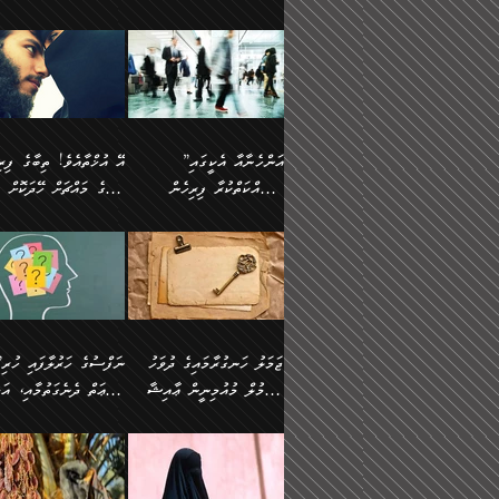
ޢުމަރު ވިދާޅުވިއެވެ:
އިންސާނާއަކީ ވަރަޢަވެރި
އަންހެނަކު ހޯދަން
ތެރެއިން މީހަކު
ނޭނގިހުރެވެސް ތިބާ އެކަމަށް
ދެން އޭގެ ޠަބީޢީ
އޭ އަޚާއެވެ! ތިބާއާ އެއްފަދަ
🌴 ހ
”އާނއެކެވެ. އަހަރެން
މީހެއްކަމުގައި މީހުންނަށް
ވަރުބަލިވެގެން އުޅެއެވެ.
އަތުޖެހިއްޖެނަމަ އެމީހަކު
ވެއްޓިފައި ވެދާނެއެވެ: 1-
މިންގަނޑަށްވުރެ އެޞިފަތަ
ފިރިހެނަކާ މެނުވީ ތިބާގެ
(217ހ) ކިޔާދެއްވިއެވެ
ދެފަހަރަކު ޙާޒިރުވީމެވެ. ދެން
ދައްކަންވެގެން، އަދި އޭނާ
ޞަލީބަށް އެރުވުމަށް
އާމްދަނީ ހޯދަން
ބޭރުވެއްޖެނަމަ, އެހިސާބުނ
ވިސްނުމާ އެއްގޮތްވެ
”އެއްފަހަރަކު އުޅުނު
އެއަށ
ﷲ ދެކެ ބިރުގަންނަ
މަސައްކަތްކުރުމާއި ވަޒީފާ
ބުއްދިއަށް އަސަރުކުރެއެވެ.
އަމުރުކުރަމުން ދިޔައެވެ.
އަންޑަރސްޓޭންޑު
ރަސްކަލަކު، ﷲ އަށް
އަދާކުރުމުގެ ދަރަޖަ ބޮޑުކޮށް
ޠަބީޢީ އާދައިގެ މިން ތެރޭގ
ނުވެވޭނެއެވެ. ދެންފަހެ
އީމާންވެއްޖެ މީހުންގެ ތެރ
މަތިކުރުމެވެ. ޚާއްޞަކޮށް
އެޞިފަތައް ހުރިނަމަ,
އަންހެނާއަށް ބަލާއިރު ތިޔަ
މީހަކު އަތުޖެހިއްޖެނަމަ އެ
”އަންހެނާއާ އެކީގައި
ޑޮކްޓަރީކަމާއި
އެޞިފަތަކަށް އަސަރުކުރުވާ
ދެމީހުންގެ ގުޅުމަކީ އެކަކު
ޞަލީބަށް އެރުވުމަށް
މަސައްކަތްކުރާ ފިރިހެން
ތިބާގެ މައްޗަށް ހޭދަކޮށް
އިންޖިނޭރުކަންފަދަ
އޭގެ މައްޗަށް ޙުކުމްކުރާ
އަނެކަކުގެ ވިސްނުން ފަހުމްވެ
އަމުރުކުރަމުން ދިޔައެވެ. ދ
ވަޒީފާތަކެވެ. އެހެނީ ވަޒީފާ
އެއްޗަކީ ބުއްދިކަމުގައިވެއެ
ވޯރކްމޭޓުންނާއި
ޚަރަދުކުރުމަކީ ޢައިބެއް ނޫނެވެ.
ދޭހަވުމަށްވުރެ މާ މަތީ
ﷲ އަށް އީމާންވާ މީހުންގ
ޅިޔަނުންނާއިމެދު ޙަދީޘްގައި
ހަމަ އެގޮތަށް ތިބާގެ ބައްޕ
އަދާކުރުމުގެ ދަރަޖަ ބޮޑުކޮށް
އެއީ ބުއްދީގައި ޢިލްމާއި،
ކްލާސްމޭޓުންނަކީ މަރެވެ.
ގުޅުމެކެވެ. އެއީ އެކަކު އަނެކަކު
ތެރެއިން މީހަކު ގެނެވި
އައިސްފައިވަނީ އެއީ މަރު
ތިބާގެ ފިރިހެން ދަރިފުޅުވ
މަތިކުރާ ޒުވާން އަންހެނާ
ފުރިހަމަކޮށްދޭ ގުޅުމެކެވެ.
ޞަލީބަށް އެރުވުމަށް
ކަމުގައިއެވެ. އައުލަވީ ޤިޔާސުން
ތިބާއަށް ޚަރަދުކޮށްދިނުން
އެހެންކަމުން، ތިބާގެ
އަމުރުކުރިހިނދު އޭނާއަށް
އެޙަދީޘްގައި: އަންހެނާ ވަޒީފާ
ޢައިބަކަށް ނުވެއެވެ. އެހުރ
ވިސްނުމާއި ޚިޔާލާ އެއްގޮތްވެ
ބުނެވުނެވެ: "ވަޞިއްޔަތެއ
އަދާކުރާ ތަނުގައި އުޅޭ،
އެންމެންވެސް މުދަލާއި ފަ
ވިސްނޭ އަންހެނަކު ހޯދަން
އޮތިއްޔާ ކުރާށެވެ." ދެން 
ފިރިހެނުން ހިމެނެއެވެ. އެއީ
އެއްކުރާ މަޤްޞަދެއްކަމުގައ
ޖަމަލު ހަނގުރާމައިގެ ދުވަހު
”ނަފްސުގެ
ތިބާއަށް ޙާޖަތެއް ނުވެއެވެ.
ބުނެފިއެވެ: "އަހަރެން
އެމީހުންގެ ވޯރކްމޭޓު އަންހެނާގެ
ބަލަނީ ތިބާއެވެ. އެގޮތުން
އުންމުލް މުއުމިނީން ޢާއިޝާ
ޠަބީޢަތް ދެނެގަތުމާއި، އަދ
ތިބާ ޙާޖަތް ޖެހިގެންވަނީ
ވަޞިއްޔަތް ކުރާނީ
ގާތަށް ވަދެއުޅުން ގިނަވެގެންވާ
ބައްޕަގެ ގާތުގައި: "ތިހާވަ
ތިބާގެ ވިސްނުމާއި ޚިޔާލާއެކު
ކޮންކަމަކަށްހެއްޔެވެ. އަހަރ
(57ހ)
ނަފްސުގެ އެދުންވެރިކަން
ފިރިހެނުންނެވެ. ފަހެ އެމީހުންނީ
ބުރަކޮށް މަސައްކަތްކޮށް
”އަންހެނުން ޖިހާދުކުރަން
ނަފްސުގެ ޠަބީޢަތުގެ ހުރި
ތިބާ ބަލައިގަންނަ އަންހެނަކު
ދުނިޔެއަށް ވެއްދުނީ އަހަރ
ނިކުމެވަޑައިގަންނަވަން
ބުއްދިން ވަޒަންކުރުމަށް އ
ޅިޔަނުންނަށްވުރެ އެތައް
ދާއޮހޮރުވަނީ ކީއްވެހޭ"
ޖެހޭނެކަމަށްވާނަމަ ﷲ ގެ
ޞިފަތަކަކީ ކޮބައިކަން
ހޯދުމެވެ. އެހެނ
ލަފައެއް ނެތިއެވެ. އެތަނު
ޤަޞްދުކުރެއްވިހިނދު އުންމުލް
ކުރާ އަސަރު:
ގޮތަކުން ނުރައްކާ ބޮޑު
އަހައިފިނަމަ އޭނާ ބުނާނީ
ރަސޫލާ صلى الله عليه
ނޭނގެނީސް، ނަފްސު
ބައެކެވެ. އެގޮތުން މަސައްކަތު
ތިމަންނާގެ ދަރިން
މުއުމިނީން އުންމު ސަލަމާ