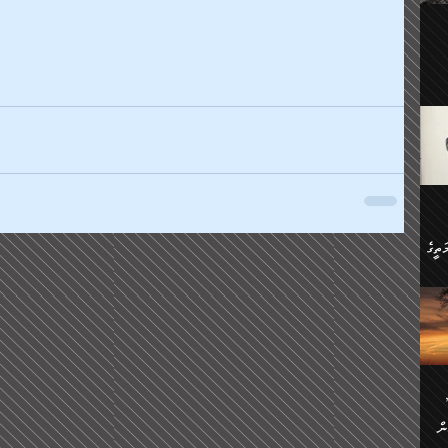
ލިބި:
ހުންނާ
ީހުން
އެކުދިން ކައިވެނިކުރުވާ 3-
.
ށްވަނީ
 ދިގު
ަނު
ީ
ގެ
ެވެ.
ން
ތީގެ
ސްވެ،
ި
ް
ތީގެ
ުމަކީ:
ަހެ
ރާ
ާއި
ަހެޅޭ ވަޤުތީ
ފްސަށް
ޭނާގެ
ން
ެކެވެ.
ް