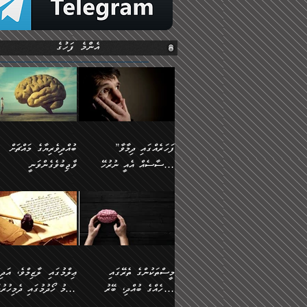
އެންމެ ފަހުގެ
”ފަހަރެއްގައި ދިމާވާ
ބުއްދިވެރިޔާގެ މައްޗަށް
އިޙްސާސެއް އެއީ ނުރުހޭ
ވާޖިބުވެގެންވަނީ
އިޙްސާސަކަށްވެދާނެއެވެ.
”ފަހަރެއްގައި ދިމާވާ
⭐ އިބްނު ޙިއްބާނު
މިސާލަކަށް ކަމަކާމެދު
އިޙްސާސެއް އެއީ ނުރުހޭ
(354ހ) ވިދާޅުވިއެވެ:
ބިރުގަތުމެވެ.
އިޙްސާސަކަށްވެދާނެއެވެ.
”ބުއްދިވެރިޔާގެ މައްޗަށް
މިސާލަކަށް ކަމަކާމެދު
ވާޖިބުވެގެންވަނީ: މި ދުނި
ބިރުގަތުމެވެ. ދެން އެއިޙްސާސް
ކަންކަމުން އޭނާގެ ޢިލްމު
ވަރުގަދަވެގެންވާނަމަ؛
ގަޑުބަޑުކޮށްލާނޭ ކަންކަމުނ
މީސްތަކުންގެ ތެރޭގައި
ޢިލްމުގައި ލާޒިމްވެ، އަދި
އެކަމަކާމެދު ނަފުރަތްތެރިވެ،
އެއްކިބާވުމެވެ. އެއީ އޭނާއ
އެމީހެއްގެ ބުއްދި، ބޭރު
ޢިލްމު ހޯދުމުގައި ދެމިހުރުމ
އަދި އެކަންކުރި މީހަކަށްވެސް
ކުޅަދާނަވީ ވަރަކަށް
ފެންޑާގައި ބާއްވާފައި އޮންނަ
ހިތްވަރުދިނުން ބަޔާންކުރުން: