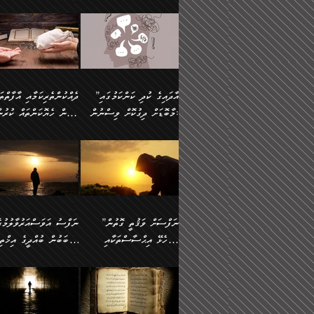
މައްޗަށް ސީދާވިހިނދު، ހެދުން
އެއީ (ޙަޤީޤަތުގައި) އެ
ޠަބީޢަތަށް އަސަރުކުރުން:
ދެން ކޮން އެއްޗެއްތޯއެވެ؟“
ނައްތާލައެވެ. އަނެއްކޮޅުން
🔅 ބަކްރު ބްނު ޢަބްދި ﷲ
ނަފްސަށް ހުށަހެޅިގެން އަ
ބޮނޑިކޮށްލައްވާފައި، އުޑާއި
ދެކަންތަކުގެ ދ
ވިދާޅުވިއެވެ: ”ރިވެތި ރަނގަޅު
އެމީހަކުގެ މޫނުމަތި ރީތިވެ
އަލްމުޒަނީ (108ހ)
އެކި ވައްތަރުގެ އިޙްސާސްތ
ދިމާލަށް އިސްތަށިފުޅު
އަދަބެކެވެ.“ ދެންނެވުނެވެ:
އެކަމަކު ވިސްނުން ކޮށި
ކިޔާދެއްވިއެވެ: ”އަހަރެން
ބާރުމިން ހުރި މިންވަރަކުނ
”އެކަން ނެތްނަމަ ދެން
ވެއްޖެނަމަ, އޭނާގެ ނަފްސ
އެއްފަހަރަކު ގެއިން
އިންސާނާގެ ޠަބީޢަތަށް
ކޮންކަމެއްތޯއެވެ؟“
އުނިކަމާހުރެ މޫނުމަތީގެ ހު
ނިކުމެގެންދަނިކޮށް އެއްޗެހި
އަސަރުކުރެއެވެ... ދެން
ވިދާޅުވިއެވެ: ”އޭނާ
ރީތިކަން ދާހުއްޓެވެ.
އުފުލުމުގެ މަސައްކަތްކުރާ މީހަކާ
އެއަށްފަހު އެ ޠަބީޢަތުން
”އާދައިގެ ކުދި ކަންކަމުގައި
މަޝްވަރާއަށް އަހާނޭ ރަނގަޅު
އެހެންކަމުން ވިސްނުންތެރ
ދިމާވިއެވެ. އޭނާގެ ސާމާނު އޭރު
ބުއްދިއަށް އަސަރުކުރެއެވެ.
މާބޮޑަށް ދިގުކޮށް ވިސްނުން:
ބިރުން ހެޔޮކަންތައް ކުރުނ
ޞާލިޙު އަޚެކެވެ.“
މީހާގެ އަތުގައި އެއްޗެއް
އުފުލަމުންދިޔައެވެ. އޭރު އޭނާ
މިއަސަރުކުރުމުގެ އަޞްލުގެ
ދެންނެވުނެވެ: ”އެގޮތަށް
ނެތަސް ކަންބޮޑުވެ
ދޫކޮށްލުމުގެ ބާބު ބަޔާންކުރުން:
ކިޔަމުންދިޔައެވެ: «الْحَمْدُ
ފެށުން އައި ގޮތަކީ:
އެކަމެއްގައި އެހާ ދިގުކޮށް
🌴 އިބްނުލް ޖައުޒީ
ނެތްނަމަ ދެން
ހިތާމަކުރުމެއް ނެތެވެ. އެހ
لِله، أسْتَغْفِرُ الله»
ޞައްޙަކޮށްވާ ޠަބީޢަތެއް
ވިސްނުން ޙައްޤުނުވާ
(597ހ) ވިދާޅުވިއެވެ:
ކޮންކަމެއްތޯއެވެ؟“
ބުއްދިވެރިޔާއަށް ތަނ
އެވެ. އެއަށްވުރެ އިތުރަށް
ބަދަލުކޮށްލާ ގޮތަށް އައި
ކަންކަމުގައި މާބޮޑަށް
”ދެއްކުންތެރިކަމާއި އާފާތްތ
ވިދާޅުވިއެވެ: ”ދިގުކޮށް
އެއްޗެއް ނުކިޔައެވެ. ދެން އޭނާ
ލޯބިވާކަހަލަ އިޙްސާސެކެވެ
ވިސްނުމަކީ ބައްޔެކެވެ.
ބިރުން ހެޔޮކަންތައް ކުރުނ
ވަކިތަނަކަށް ދިޔައެވެ. ދެން
ދެން އެ ޠަބީޢަތުން ބުއްދި
ފަހަރެއްގައި މިހެންވަނީ
ދޫކޮށްލުމުގެ ބާބު ބަޔާންކ
އޭނާގެ ބުރަކަށީގައި ހުރި
އަސަރުކުރީއެވެ. ޝަރީޢަތުގ
މުހިއްމު ކަންކަމާއި އަދި
ދަންނާށެވެ! މީސްތަކުންގެ
”ނަފްސަށް ވަޤުތީ ގޮތުން
ސާމާނުތައް ބަހައްޓަންދެން
ލޯބިވެވޭކަހަލަ އިޙްސާސްތަ
މުހިއްމު ނޫންކަންކަމާމެދުވެސް
ތެރޭގައި، ދެއްކުންތެރިއަކަށ
ހުށަހެޅޭ އިޙްސާސްތަކާއި
ސަބަބުން ބުއްދީގެ އިޚްތިޔ
އަހަރެން ހުރީމެވެ. ދެން
ގެނައުން މަނައެއް ނުކުރެއ
މާބޮޑަށް ސަމާލުވެގެން
ވެދާނޭކަމަށް ބިރުން ހެޔޮ
ބުނެފީމެވެ: "މި ނޫން އެއްޗެއް
މިސާލަކަށް ބެލުމުގެ ލައްޒަ
ޝުޢޫރުތައް:
ކުރާ އަސަރު.
ހުށިޔާރުވެގެން އުޅޭ ބައެއް
ޢަމަލުކުރުން ދޫކޮށްލާ
ނަފްސަށް ބައިވަރު ވަޤުތީ
ބައެއް ނަފްސުތަކުގެ
ކިޔަން ތިބާއަށް ރަނގަޅަށް ނ
އެކަމަކު ޝަރީޢަތުން އެއ
ނަފްސުތަކުގެ ސަބަބުން
މީހުންވެއެވެ. އެއީ ގޯހެކެވ
ޞިފަތަކާއި އިޙްސާސްތައް
ޠަބީޢަތުގައި
ބުއްދިއަށް ކުރާ
އަދި ޝައިޠާނާއަށް ވެވޭ
ލިބިގެންވެއެވެ. އެއީ
އަވަސްއަރުވާލުންވެއެވެ. ދ
އަސަރުންކަމުގައި ވެދާނެއެވެ.
އެއްބަސްވުމެކެވެ. އެކަމަކު
ނަފްސުގައި ހިފެހެއްޓިގެންވާ
ކުޑަ ވަޤުތުކޮޅެއްގެ ތެރޭގައ