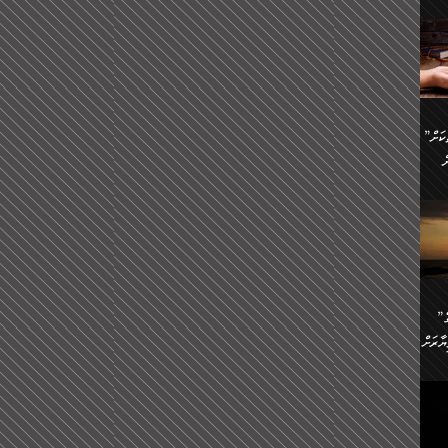
ންނަ
،
ަކުގެ
ް
ުގެ
ރި
”ދެއްކުންތެރިކަމާއި އާފާތްތަކަށް
ި
..
ް
ެނީ
ަކަށް
.
ް
އަށް
ުރުން:
ައި
”ނަފްސު އަވަސްއަރުވާލުމުގެ
އް
ް
ާރަށް
ެވެ.
ތެވެ.
ެ.
ެން
ި