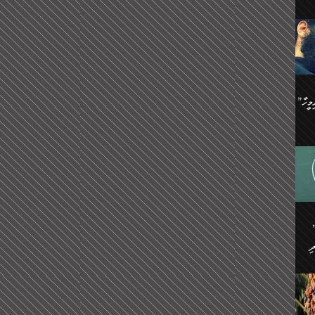
ިޝާމު ބްނު އިސްމާޢީލު
އް
:
އަކީ
ް
ައި
ެއިން
މީހަކު
”އޭ އުޚްތާއެވެ! ތިބާގެ ފިރިމީހާ
،
ެން
ވެ.
ެ
ައާއި،
 ތަޖ
ެސް
ިހާ
ް
އިސާ
އޭނާ
ި
 ހަރުލާފައި ހުރި
ި
ރަށް
ެން
ެންގެ
ެއިން
ގ