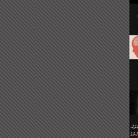
ުކޮށް
ަށް
.
އާއި،
ް
ި،
ް
ން
ުން
ް
ްދިން
ް
ެއް
ޅޭ
ުން
ުގައި
ތުވެ
އި
 މިއީ
ރުމަކީ
ހީކުރާ
ލަކު،
ެވެ.
ުން
ުންގެ
ެ.