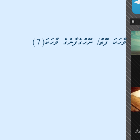
ވާހަކަ ފޮތް/ ނޫޙްގެފާނުގެ ވާހަކަ(7)
ޔޭގެ
ް
ަށް
ަށް