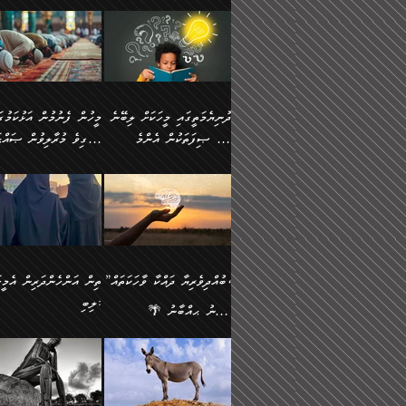
ނަފުރަތުކުރުން
ޢަމަލުކުރުމުގައި ހުންނާނޭކ
💥 ޝުޢުބާ ބްނުލް ޙައްޖާޖު
މީހުންވެއެވެ.
މެދުވެރިކުރުވައެވެ. އެއީ
އޮންނަ ޤަޞްދާ އެކުގައިއެވ
(160ހ) ވިދާޅުވިއެވެ:
ވިދާޅުވިއެވެ: ”ޢިލްމުގައި
ފިޠުރީގޮތުން ޠަބީޢަތް އެކަމަށް
ކޮންމެ ދުއިސައްތަ ޙަދީޘަކ
”މީސްތަކުންގެ ތެރޭގައި
ލާޒިމްވެ، އަދި ޢިލްމު
ލެނބިގެންވިޔަސްމެއެވެ.
ފަސް ޙަދީޘަށް
އެމީހެއްގެ ބުއްދި، ބޭރު
ހޯދުމުގައި ދެމިހުރުމަށް
މިސާލަކަށް އަންހެނާ
ޢަމަލުކުރެވުނަސް، އޭރުން
ފެންޑާގައި ބާއްވާފައި އޮންނަ
ހިތްވަރުދިނުން ބަޔާންކުރު
ފިރިހެނާއަށް ލެނބެއެވެ. ދެން
ޢިލްމުގެ ޒަކާތް އަދާކުރިފަދ
މީހުންވެއެވެ. އަނެއްބަޔަކުގެ
ބުއްދިވެރިޔާގެ މައްޗަށް
ދުނިޔެމަތީގައި މީހަކަށް ލިބޭނެ
ފިރިހެނާއާމެދު ނުރުހުންވެ
އޭނާވެއެވެ. ދެންފަހެ އެމީހ
ބުއްދި އެމީހުންނާ
ވާޖިބުވެގެންވަނީ: އޭނާގެ
ހެޔޮ ޞިފަތަކުން އެންމެ
ހީވާގިވެ މުރާލިވުން ޞައްޙ
ނަފުރަތްތެރިވާ ކަހަލަ ކަމެއް
އެއްކޮށް ޖަމަޢަކުރި ޢިލްމަށ
އެކުގައިވެއެވެ. އަނެއްބަޔަކުގެ
ސިއްރިއްޔާތު އިޞްލާޙުކޮށ
އަންހެނާއަށް ދިމާވެ ވަރުގަދަ
ޢަމަލުކުރަން އެމީހަކު
ފުރަތަމަކަމަކީ ބުއްދިވެރިކަމެވެ.
ކަންކަމާއި ޞައްޙަ ނުވާ
ބުއްދިއެއް ނުވެއެވެ. ދެންފަހެ
ނިމުމަށްފަހު ދެން އެއާ
🪴 އިބްނު ޙިއްބާނު
އިޙްސާސެއް އޭނާއަށް އާދެއެވެ.
ނުކުޅެދުމަކުން އަދި އެ ޢިލ
ކަންކަން ބަޔާންކުރުން:
އެމީހެއްގެ ބުއްދި އެމީހަކާ
ވިއްދައިގެން ޢިލްމު ހޯދަން
(354ހ) ވިދާޅުވިއެވެ:
ވިދާޅުވިއެވެ: ”މީހުން ފެނ
އަދި އެއާއެކު އެއަންހެނ
ޙިފްޡުކޮށް
އެކުގައިވާ މީހަކީ: އެމީހަކު
އަދި އެކަމުގައި ދެމިހުރުމެވ
"ދުނިޔެމަތީގައި މީހަކަށް ލިބޭނެ
އަޅުކަމުގައި ހީވާގިވެ މުރާލ
ވާހަކަދެއްކުމުގެ ކުރިން
އެހެނީ ދުނިޔޭގެ ސަބަބުތަ
ހެޔޮ ޞިފަތަކުން އެންމެ
ޞައްޙަ ކަންކަމާއި ޞައްޙ
އެމީހަކުގެ ފުށުން އެ ނިކުންނަ
އެއްވެސް ސަބަބަކަށް ސާފ
ފުރަތަމަކަމަކީ ބުއްދިވެރިކަމެވެ.
ނުވާ ކަންކަން ބަޔާންކުރު
އެއްޗެއް ފެންނަ މީހާއެވެ.
ރަނގަޅަށް ވާޞިލުވެވޭހުށީ
އަދި އެއީ ﷲ ތަޢާލާ
މީހަކު ރޭއަޅުކަންކުރާ
”ބުއްދިވެރިޔާ ދައްކާ ވާހަކަތައް،
ތިން އަންހެންދަރިން އެމީހަ
ދެންފަހެ އެމީހަކުގެ ބުއްދި ބޭރު
އެކަމުގައި ޢިލްމު ސާފުކޮށ
އެކަލާނގެ އަޅުތަކުންނަށް ދެއްވި
ބަޔަކާއެކުގައި ރޭގަނޑު
ލިބި:
ފެންޑާގައި އޮންނަ މީހަކީ:
ޚާލިޞްވެގެންނެވެ. އަދި
އެންމެ ހެޔޮ ރަނގަޅު
ހޭދަކޮށްފާނެއެވެ. ދެން އެމ
🌴 އިބްނު ޙިއްބާނު
ވާހަކަތަކެއް ދައްކާފައި ދެން
ބުއްދިވެރިޔަކު ވެއްޖެއްޔާ
ކަންތަކުންވާ ކަމެކެވެ.
ރޭގަނޑުގެ ގިނަ ވަޤުތު
(354ހ) ވިދާޅުވިއެވެ:
”ނަބިއްޔާ صلى الله
އޭގެ ފަހުން އެނިކުތް އެއްޗެ
ނިންމާނޭކަމަކީ: އެމީހަކު
އެހެންކަމުން އެއާ އިދިކޮޅު
ނަމާދުކޮށްފާނެއެވެ. އަނެއް
”ބުއްދިވެރިޔާ ދައްކާ ވާހަކަތައް،
عليه وسلم
ކުރާކަމަކާ
ޞިފައެއް ޤާއިމުކޮށްގެން ހުރި
މީނާގެ ޢާދައަކީ ސާޢަތެއްވ
ޞައްޙަކޮށް ސަލާމަތުންވާ
ޙަދީޘްކުރެއްވިކަމަށް
މީހަކާ އެކުގައި އިށީންދެ
އިރުކޮޅެއް ރޭއަޅުކަންކުރުމެ
ހަށިގަނޑެއް ސީދާވާހެން
ރިވާކުރެވެއެވެ: "ތިން