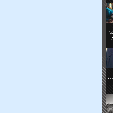
ަމަށް
🔥އިބްނު ޙިއްބާނު (354ހ)
ެ.
ުން
ން:
ައިން
”މީހުން ފެނުމުން އަޅުކަމުގައި
ަކު
ަ
ް
ް
🔥އިބްނުލް ޖައުޒީ (597ހ)
ްމު
 އުޅެ
ުމުން
ެ.
ިވުން
ކުން
ަ
ުކޮށް
ން:
ކަށް
ް
ީހުން
ކޮޅުން
ަރު
ވެ.