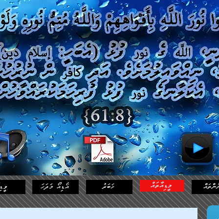
މީޑިއާތައް
ުންތައް
ޚަބަރު
އޯޑިއޯ މަދަހަ
ވީޑި