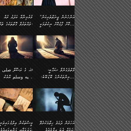
وسلم ކަމަނާއަށް އެކަމަށް
ޝަހުވަތްތައް ނަގައިގަންނަ
މާހައުލުގައި އުޅޭ ފިރިހެނުން،
އުފާކޮށްދިނުމަށެވެ. ފިރިމިހ
(61ހ) އެކަމަނާއަށް
ޢަހްދު ހިއްޕެވީހެވެ. ކަމަނާ
ވަޒަންކުރަން ބުއްދިއަށް
ޅިޔަނުންނާ އެކި ގޮތްގޮތުން
ގާތުން އެހެން އަހައިފިނަމ
(ރަނގަޅު ސީދާ ގޮތުން)
ކުޅަދާނަނުވެއެވެ.
ލިޔުއްވިކަމަށް ރިވާކުރެވެއެވެ:
”އަންހެނުން ޒީނަތްތެރިކަން
މުއުމިނާއާ ކަދުރު ރުއް
އެއްގޮތްވެ، އަދި އެހެން
ބުނާނީ ތިމަންނާގެ
ފޭވެއްޖެއެވެ! ފޭވެއްޖެއެވެ!
ނަފްސުތަކުގައިވާ ކޮންމެ
ހާމަކޮށް ފާޅުކޮށް ނިކުތުމަކީ
ވައްތަރުވާ ގޮތްތަކުގެ ތެރޭގައި:
ގޮތްތަކުން ނުރައްކާ
އަނބިމީހާއާއި ޢާއިލާގެ
ރަށްތަކަށް ދަތުރުފަތުރުކޮށް،
ޠަބީޢަތަކުންވެސް، އެތައް
އިތުރުވެއެވެ. އެ ދެމީހުންގެ
ބޭނުންތައް ފުއްދާ
އެކަކަށްވުރެ ގިނަ މީހުން އޭގައި
ކުރިއަށް ނިކުމެއުޅުން
ބައިވަރު ޝަހުވަތްތައް
ތިބާގެ އަންހެން ދަރިފުޅު
🌴 ﷲ ތަޢާލާ
މެދުގައި އެއ
ޚަރަދުކުރުމަށެވެ. އަދި ފިރި
ހިއްސާވާ ފާފައެކެވެ.
އެކަލޭގެފާނު ކަމަނާއަށް
އެނަފްސު ބަލައިގަންނަ ގޮ
ޢައުރަނިވާނުކޮށް، ނުވަތަ ޒީނަތް
ވަޙީކުރެއްވިއެވެ: ( أَلَمۡ
ދަރިފުޅު
ނަހީކުރެއްވިކަމެއް
އަސަރުކުރެއެވެ. އެގޮތުން
ހާމަކޮށްގެން ނިކުންނަހިނދު
كَیۡفَ ضَرَبَ ٱللَّ
ނޭނގޭހެއްޔެވެ!؟ ފަހެ ދީނުގެ
ނަފްސަކީ މަތިވެ
އޭގެ ހިއްސާއެއް ތިބާއަށްވެއެވެ.
مَثَلࣰا كَلِمَةࣰ طَیِّب
ތަނބު އަރިއަޅައިފިނަމަ
ބޮޑުވެގަންނަން ބޭނުންވާ
އަދި ފިތުނަވެރިވާ ކޮންމެ
كَشَجَرَةࣲ طَیِّبَةٍ أَصۡ
އަންހެނުން މެދުވެރިކޮށް އެ
ނަފްސެއްނަމަ؛
ޒުވާނެއް، އަދި އެއަންހެނާއާ
ثَابِتࣱ وَفَرۡعُهَا فِ
މާތްވެގެންވާ ޞަޙާބީ،
ﷲ ގެ ރަސޫލާ صلى ا
ޘާބިތެއް ނުކުރެވޭނެއެވެ! އަދި
މީސްތަކުންގެ މަދަޙަ ތަޢުރ
ދިމާލަށް ބެލުން އަމާޒުކުރާ
ٱلسَّمَاۤءِ ) (إبرا
މުއުމިންތަކުންގެ ބޮޑުބޭބެ:
عليه وسلم އާއެކު
އޭގައި ބާގަނޑެއް ހެދިއްޖެނަމަ
ބަލައިގަތުން މަދުކުރަން
ކޮންމެ ޒުވާނެއްގެ ފާފަ، އެ
: ٢٤) "اللّه ހެޔޮ ރަ
އަންހެނުންނަކަށް އެ ފޫބައްދާ
ޖެހެއެވެ. އެއީ އެ ޠަބީޢަތާ
މުޢާވިޔާ ބްނު އަބީ ސުފްޔާނު
މުޢާވިޔާގެ ނޭފަތްޕުޅަށް ވަތ
ހިއްސާގައި ހިމެނެއެވެ. އެހެނީ
ކަލިމައެއްގެ މިސާލު، ހެޔޮ
ﷲ ގެ ރަސޫލާ صلى الله
💧އިބްނުލް މުބާރަކު
އިޞްލާޙެއް ނުކުރެވޭނެއެވެ!
މަދަޙަޘަނާ ލިބުމުން
(60ހ):
ހިރަފުސް ވެލިކޮޅެއްވެސް ޢ
އެއީ ތިބާގެ އަންހެން
ރަނގަޅު ގަހެއް ފަދައިން
عليه وسلم ގެ
(181ހ) އާ
އަންހެނުންގެ ޖިހާދަ
ހެއްލުންތެރިކަމާއި، ބޮޑާކަ
ބްނު ޢަބްދުލް ޢަޒީޒަށްވުރެ
ދަރިފުޅެވެ. އަދި އެދަރިފުޅު
ޖައްސަވަނީ ކޮންފަދައަކުން
ޞަޙާބީންނާމެދު
އެސުވާލުކުރެވުމުން ވިދާޅުވ
ނަފްސުގެ ޢައިބުތައް ހަނ
ނިވާކޮށް ފަރުދާކުރަން
ތިބާއަށް ނުފެނޭހެއްޔެވެ؟
ހެޔޮވެ މާތްވެގެންވެއެވެ!“
އަހުލުއްސުންނާގެ ޢަޤީދާއާ
”ﷲ ގެ ރަސޫލާ صلى 
ތިބާއަށްވަނީ އަމުރުވެވިގެންނެވެ.
އެގަހުގެ މައިގަނޑާއި ބުޑ
ޚިލާފުވުމުގެ ކޮޅުމަތި، އަދި
عليه وسلم އާއެކު
ތިބާ އެހެން ކަންތައް
ރަނގަޅަށް ބިމުގައި ހަރުލާ
އެތެރޭގައި ފޮރުވައިގެން އޮތް
މުޢާވިޔާގެ ނޭފަތްޕުޅަށް ވަތ
އަހަރެން ދެރަވެ ހިތާމަކުރެވޭ
މީސްތަކުން ޢިލްމުގައިވަނީ
ނުކޮށްފިނަމަ ތިބާ
ސާބިތުވެފައިވެއެވެ. އަދި
ނުބައި ފާސިދު ޢަޤީދާ ފާޅުވަނީ
ހިރަފުސް ވެލިކޮޅެއްވެސް ޢ
ކަމެއް އެބަ ދިމާވެއެވެ.
ދަރަޖައާއި ފަންތީގައިއެވެ.
ފާފަވެރިވާނެއެވެ. އަދި ތިބާގެ
އެގަހުގެ ގޮފިތައް މައްޗަށް