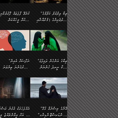
އެފަދަ ކަންކަމާމެދު ވިސްނާ
އޭގައި އަހަރުމެން ތަފްޞީލ
ލާޒިމް ޠަބީޢަތުގެ ތެރޭގައިވާ
ބުއްދި ލައްވާ ނުރައްކާތެރި
ފިކުރުކުރުން މާބޮޑަށް
ބުނަމެވެ. ހެޔޮކަންތައް
ކަންކަމެއް ނޫނެވެ. ނަމަވެސް
ޤަރާރުތައް ނިންމާ،
”ތިބާ ޢިލްމުލް ކަލާމްގެ
ކުރެވޭ ފާފަތައް ފޮރުވުމާއި،
ދިގުލައިފިނަމަ, ފުރިހަމަ ކުރުން
ބެހިގެންދަނީ: 🔹ސީދާ
އެއީ ހުށަހެޅި ލައިގަންނަ
އިޚްތިޔާރުކުރަން އެނަފްސު
އަހުލުވެރިންގެ (ޤުރްއާނާއި
ފާފަކުރާ މީހެއްކަން
ޙައްޤުވާ ކަންކަން
އެކަމުގައި (ދުނިޔަވީ)
ކަންކަމެވެ. މިސާލަކަށް:
ބޭނުންވެއެވެ. ދެން ނަފްސ
ފުރިހަމަކުރުން މަނާކުރާ
ލައްޒަތެއް ނެތް ކަންކަމެވެ
ސުންނަތް ދޫކޮށް ބުއްދީގެ
މީސްތަކުންނަށް
ހިތާމަޔާއި އުފަލާއި،
އޭގެ އަވަސްއަރުވާލުމާއި،
އަބޫ ޢުމަރު އަޙްމަދު ބްނު
🌴 އިބްނުލް ޖައުޒީ
ކަމެއްކަމުގައި: ރައްކާތެރިކަމުގެ
މިސާލަކަށް ނަމާދާއި، ރޯދަ
ޙުއްޖަތްތަކާއި ވިސްނުންތައް
އެނގިގެންވުމަށް
ކަންބޮޑުވުމާއި
އަނެއްކޮޅުން ބުއްދި
މުޙައްމަދު އަލްމާލިކީ
(597ހ) ވިދާޅުވިއެވެ:
ފިޔަވަޅުތައް އެޅުމާއި،
ޙައްޖާއި، ހަ
ބޭނުންކޮށްގެން ދީނުގެ
ނުރުހުންވުމާއި، މީސްތަކުނ
ހިތްފަސޭހަވުމާއި،
މަޝްޣޫލުކޮށްލާފަދަ އެހެރަ
(429ހ)، ބަޣުދާދުން
”ކުރެވޭ ފާފަތައް ފޮރުވުމާއ
ދިމާވެދާނޭ ގޮތ
ބިރުވެރިކަމާއި އަމާންކަމުގެ
އިޙްސާސްތަކާއި ޝުޢޫރުތައ
ކަންކަމުގައި ވާހަކަދައްކާ
އޭނާ ނުބައިކޮށްފައި
ޤައިރަވާނުގެ ރަށަށް އައިހިނދު
ފާފަކުރާ މީހެއްކަން
އިޙްސާސާއި، މޮޅިވެރިކަމާއި
ޖަމަޢަވެއްޖެނަމަ, އެހިނދު
މީހުންގެ) މަޖްލިސްތަކަށް
އެއްޗެހިކިޔުމަށް ނުރުހުންވ
އަބޫ މުޙައްމަދު އިބްނު އަބީ
މީސްތަކުންނަށް
ހިތްހަމަޖެހުމާއި އެނޫންވެސް
ނުބައި ރައުޔު، އަދި ފަހުނ
ޒައިދު އަލްޤައިރަވާނީ
އެނގިގެންވުމަށް
ޙާޒިރުވިންހެއްޔެވެ؟“
ހުއްދަވެގެންވާކަން
”ތިބާގެ އަންހެން ދަރިފުޅު
”ނަފްސަށް އެއިން
ގިނަ ކަންކަމެވެ. މި
ހިތާމަކުރާނޭ ކަންކަން ބުއ
(386ހ) އެކަލޭގެފާނާ
ނުރުހުންވުމާއި، މީސްތަކުނ
ބަޔާންކުރުން:
މީހަކާ ނީނދެ ހުންނަން
އަސަރުގެންނަ ތިންވަނަ
ޞިފަތަކުން ކަމެއް ނަފްސުގައި
އިޚްތިޔާރުކުރެއެވެ. އަދި
ވާހަކަދައްކަވަމުން
އޭނާ ނުބައިކޮށްފައި
އަބަދުމެ ހަރުލައިގެން ދާއިމަކަށް
ފަހަރެއްގައި އެފަދަ ބުއްދިއ
ހިތްވަރުދިނުމާމެދު ތިބާ
ބާވަތަކީ: ނަފްސަށް ހުށަހެ
އެއްސެވިއެވެ: ”ތިބާ ޢިލްމުލް
އެއްޗެހިކިޔުމަށް ނުރުހުންވ
އެގޮތަށް ތިމަންނާ ހިތްވަރުދެނީ
އެގޮތުން ނަފްސުގެ ޠަބީޢަތ
ނުހުރެއެވެ. އެކަމަކު އެކަންކަން
ބަލިކަށިވެ ގަމާރުވެ
ހުށިޔާރުވެ ޚަބަރުދާރުވާށެވެ!
ކަންކަމެވެ. (ޝުޢޫރުތަކާއި
ކަލާމްގެ އަހުލުވެރިންގެ
ހުއްދަވެގެންވާކަން
ކިހިނެއްހެއްޔެވެ؟ އެކަމަށް
ލޯބިވުމާއި ނުރުހުންވުމާއި،
ލައިގަނެފައި އަނެއްކާ ފިލ
ކޮސްވެގެންވާ ކަމަށް ތުހުމަ
އިޙްސާސްތަކެވެ.)
(ޤުރްއާނާއި ސުންނަތް ދޫކޮށް
ބަޔާންކުރުން: ކުރެވޭ ނުބަ
ހިތްވަރުދޭން ބޭނުންކުރާ
އުފާވުމާއި ދެރަވުންވެއެވެ.
ބުއްދީގެ ޙުއްޖަތްތަކާއި
ކަންތައް ފޮރުވާ ވަންހަނާކު
ފެތުރިގެންވާ ފަސް ގޮތެއް
ނަފްސުތަކުގައިވާ ޠަބީޢީ
ވިސްނުންތައް ބޭނުންކޮށްގެން
ދެއްކުންތެރިކަމެއްކަމުގައި 
އަހަރެން ތިބާއަށް ކިޔާދޭނަމެވެ.
ޞިފަތަކެކެވެ. ނަމަވެސް
ދީނުގެ ކަންކަމުގައި ވާހަކަދައްކާ
މީހަކު ހީކޮށްފާނެއެވެ.
ތިބާގެ އަންހެން ދަރިފުޅަށް އަދި
އެކަންކަން އިންސާނާއަށް
”އޭނާގެ ވިސްނުމާ ގުޅޭ
އެއްފަހަރަކު އުޅުނު ރަސްކަ
މީހުންގެ) މަޖްލިސްތަކަށް
އެކަންވަނީ އެހެންނެއް ނޫނ
އެކުއްޖާގެ މުސްތަޤްބަލަށް
ޖެހޭހިނދު އެއީ ވަޤުތީ ގޮތ
"އަންޑަރސްޓޭންޑިންގ"
ﷲ އަށް އީމާންވެއްޖެ މީހ
ޙާޒިރުވިންހެއްޔެވެ؟“ އަބޫ
މަނާވެގެންވާކަމަކީ
އެކަމުގެ ނުރައްކާ
ހުށަހެޅޭ ޞިފަތަކަކަށްވެއެވ