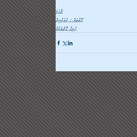
ވާހަކަ
ފޮތްތައް / ކުޑަކުދިން
ހުރިހާ ފޮތްތަކެއް