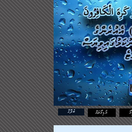
ބުލޮގް
އޯ
އޯޑިއޯތައް