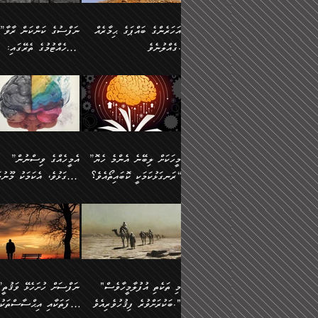
އުޅެގެން ﷲ ދެއްވި ނިޢުމަތް
ދެން މީނާ (އެމީހުންނާ
ސީދާވާނެއެވެ. އަނެއްކޮޅުން
އަންހެންދަރިން އެމީހަކަށް 
ގަޑުބަޑުކޮށް
އެކުގައި ރޭކުރާއިރު) އެމީ
ޖާހިލުމީހާ ދައްކާ ވާހަކަތައް،
1-ދެން އެކުދިން
އަހަރެންގެ ބައްޕަގެ ޙިމާރެއް
”ނަފްސުގެ ކަންކަން ރާވާ
ހުތުރުނުކުރާހުއްޓެވެ...
އެއްގޮތްވެއެވެ. ނުވަތަ އެމ
ބަލިވެފައިވާ ހަށިގަނޑެއް
އަދަބުވެރިކުރުވާ 2-އަދި
ގެއްލުނެވެ.
ބެލެހެއްޓުމުގެ ތެރޭގައި:
ބުއްދިއާއި ވިސްނުންތެރިކަން
ރޯދަ ހިފާއިރު މީނާވެސް
އެގޮތްމިގޮތްވާހެން ފުށޫއަރާ
އިތުރުކޮށްދޭނެ ކަމަކީ: އޭނާފަދަ
އެމީހުންނާއެކު ރޯދަހިފައެވެ
މަގުފުރެދިފައިވާ ބަޔަކުގެ
އިދިކީލަވާނެއެވެ. އަދި
އަދި އެކުދިންނަށް ހެޔޮކޮށް
🌱 ޖަޢުފަރު ބްނު މުޙައްމަދު
އެމީހުންގެ މަގުފުރެދުމާއި
(އެހެން ބުއްދިވެރިންނާ)
އެމީހުން
ކިބައިގައިވާ މޮޅެތި ރިވެތި
ބުއްދިވެރިޔާގެ ބަސްތައް އެއީ
ހިތައިފިނަމަ ފަހެ އެމީހަކަ
(148ހ) ކިޔާދެއްވިއެވެ:
އެމޮޅެތި ކަންކަމާ ގުޅުމެއް
ގާތްވުމާއި، އެއާ އިދިކޮޅު އިދ
ކިތަންމެ މަދު
ކަންކަމަށް ބަލާ ވިސްނުން
ސުވަރުގެއެވެ." 📖 ސުނ
”އަހަރެންގެ ބައްޕަގެ ޙިމާރެއް
ނުވެއެވެ. އެހެނީ ނަފްސަކ
ބަސްތަކެއްވިޔަސް އޭގެ ޤަދަރު
އަބީ ދާވޫދު 📖 ފަހެ ތިބާ
ނުކުރުންވެއެވެ.
ގެއްލުނެވެ. ދެން ބައްޕަ
ވަޒަންހަމަވާ އެއްޗެއް ނޫނ
ބޮޑުވެގެންވެއެވެ. އެއީ
އަންހެން ދަރިން
ވިދާޅުވިއެވެ: ”ﷲ ތަޢާލާ
ނަފްސު ކަންކަން
ފާފަވެރިޔާގެ ކުރިމަތިލުން
ކައިވެނިކުރުވުމުގައި
އަހަރެންނަށް އޭތި އަނބުރާ
މަސްހުނިކޮށްލައެވެ. އެގޮތު
”މީހަކަށް ލިބޭނެ އެންމެ ހެޔޮ
”އެމީހެއްގެ ވިސްނުން
ކިތަންމެ ކުޑަކަމެއްވިޔަސް އޭގެ
ފަރުވާކުޑަކޮށް، ޢާއިލާއެއް
ރައްދުކުރައްވައިފިނަމަ ފަހެ
މީހަކު ބުރު ސޫރަ ރީތި
މުޞީބާތް ބޮޑުވެގެންވާ ގޮތަށެވެ.
ރަނގަޅުކަމަކީ ކޮބައިތޯއެވެ؟“
ރަނގަޅުވެ، އެކަމަކު މޫނުމަ
ބިނާކޮށް ކައިވެންޏެއް
އެކަލާނގެ ރުއްސަވާނޭ ޙަމްދުގެ
ފުރިހަމަ، މުދާތައް ތަނަވަ
އަދި ބުއްދިވެރިކަމުގެ ތެރޭގައި:
ޤާއިމުކުރުން ދޫކޮށްފައި
ސޫރަ ހުތުރުވެއްޖެ މީހާ,
ބަސްތަކަކުން އަހަރެން
އެކަމަކު އެއާއެކު ޢަޤީދާއާއ
🪨 އިބްނުލް މުބާރަކު
☘️ އިބްނު ޙިއްބާނު
އެއްވެސް ކަ
ކިޔެވުމާއި އެހެން
އެކަލާނގެއަށް
ފިކުރު ފުރެދިގެންވާ މީހަކަށ
(181ހ) އަށް ދެންނެވުނެވެ:
(354ހ) ވިދާޅުވިއެވެ:
މަޤްޞަދުތަކުގައި އެކުދިން
ޙަމްދުކުރާހުށީމެވެ.“ ދެން މާ
ވެދާނެއެވެ. ދެން މިފަދަ
”މީހަކަށް ލިބޭނެ އެންމެ ހެޔޮ
”އެމީހެއްގެ ވިސްނުން
މަޝްޣޫލުކުރުވުމާމެދު ތިބާ
ގިނައިރެއް ނުވެ އޭގެ
މީހަކުގެ ރީތިކަމާއި އޭނާގެ
ރަނގަޅުކަމަކީ ކޮބައިތޯއެވެ؟“
ރަނގަޅުވެ، އެކަމަކު މޫނުމަ
ނަމަނަމަ ސަމާލުވެ
އަސްދާނުގޮނޑިއާއި ލަގަނާއި
މޮޅެތި ތަކެއްޗަށްޓަކައި ބެލ
ވިދާޅުވިއެވެ: ”އޭނާގެ
ސޫރަ ހުތުރުވެއްޖެ މީހާ, ފ
އެކީގައި އޭތި ގެނެވުނެވެ. ދެން
އޭނާގެ ޢަޤީދާއާއި ޤަބޫލުކު
ކިބައިގައިވާ ފުރާ ފުރިހަމަ
އޭނާގެ ނަފްސުގެ (ބުއްދިއ
"މި ތަކެތި އުފުލާމީހާވެސް
”ނަފްސަށް ހުށ
އެކަލޭގެފާނު އެއަށް
ގޮތްތަކާއި ފިކުރުވެސް ނަ
ބުއްދިއެވެ.“ ދެންނެވުނެވެ:
ވިސްނުމުގެ) ހެޔޮކަމުން އ
ބަކުރަށްވުރެ ފިޤުހުވެރިއެވެ."
ޞިފަތަކާއި އިޙްސާސްތަކު
ސަވާރުވިއެވެ. އަދި އޭގެ
ރަނގަޅުކޮށް ޖަރީކޮށްދޭ ކަމ
”އެގޮތަށް ލިބިގެންނުވިނަމަ
މޫނުގެ ހުތުރުކަން ހަނދާނ