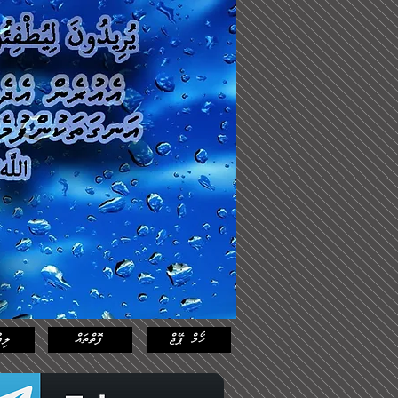
Log In
Featured
Posts
ހޯމް ޕޭޖް
ފޮތްތައް
ލިޔ