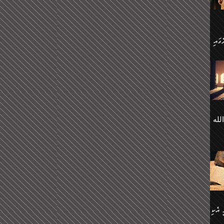
 ގޮތް
ާގެ
ަ
ހެން
ތަށް
 تَرَ
هُ
َةࣰ
لُهَا
ی
لله
ީފު
هيم
ނގަޅު
އެކު
ް
؛
ުމަރު
މާއި،
ކަން
ިއެވެ:
ދާނ
الله
ު
ް
 އެކި
ުމަރު