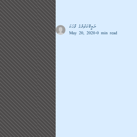
ނަބީބޭކަލުންގެ ވާހަކަ
May 20, 2020
0 min read