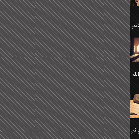
 ގޮތް
ާގެ
ަ
ހެން
ތަށް
 تَرَ
هُ
َةࣰ
لُهَا
ی
لله
ީފު
هيم
ނގަޅު
އެކު
ް
؛
ުމަރު
މާއި،
ކަން
ިއެވެ:
ދާނ
الله
ު
ް
 އެކި
ުމަރު