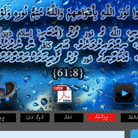
މީޑިއާތައް
ުންތައް
ޚަބަރު
އޯޑިއޯ މަދަހަ
ވީޑި