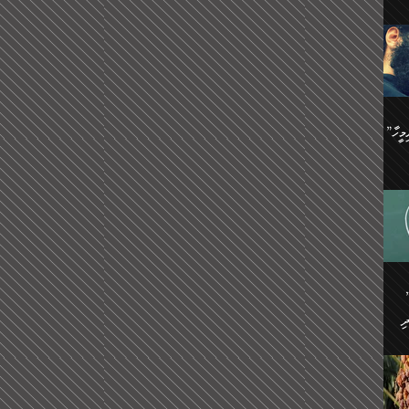
ިޝާމު ބްނު އިސްމާޢީލު
އް
:
އަކީ
ް
ައި
ެއިން
މީހަކު
”އޭ އުޚްތާއެވެ! ތިބާގެ ފިރިމީހާ
،
ެން
ވެ.
ެ
ައާއި،
 ތަޖ
ެސް
ިހާ
ް
އިސާ
އޭނާ
ި
 ހަރުލާފައި ހުރި
ި
ރަށް
ެން
ެންގެ
ެއިން
ގ