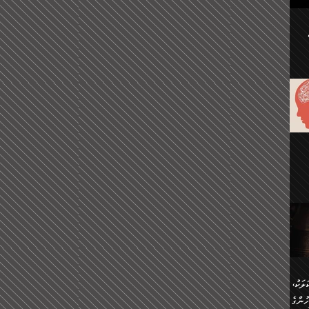
ުކޮށް
ަށް
.
އާއި،
ް
ި،
ް
ން
ުން
ް
ްދިން
ް
ެއް
ޅޭ
ުން
ުގައި
ތުވެ
އި
 މިއީ
ރުމަކީ
ހީކުރާ
ލަކު،
ެވެ.
ުން
ުންގެ
ެ.