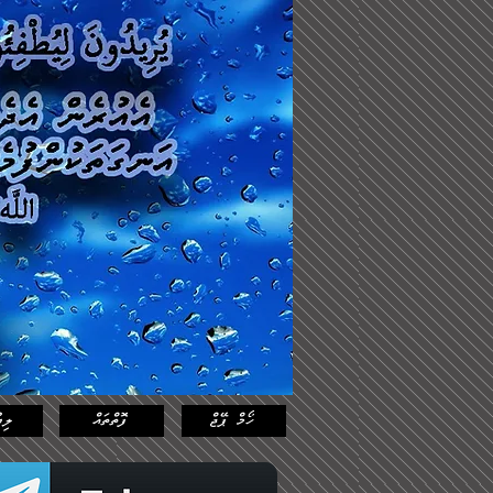
Log In
Featured
Posts
ހޯމް ޕޭޖް
ފޮތްތައް
ލިޔ