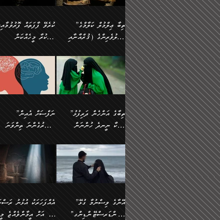
އެފަދަ ކަންކަމާމެދު ވިސްނާ
އޭގައި އަހަރުމެން ތަފްޞީލ
ލާޒިމް ޠަބީޢަތުގެ ތެރޭގައިވާ
ބުއްދި ލައްވާ ނުރައްކާތެރި
ފިކުރުކުރުން މާބޮޑަށް
ބުނަމެވެ. ހެޔޮކަންތައް
ކަންކަމެއް ނޫނެވެ. ނަމަވެސް
ޤަރާރުތައް ނިންމާ،
”ތިބާ ޢިލްމުލް ކަލާމްގެ
ކުރެވޭ ފާފަތައް ފޮރުވުމާއި،
ދިގުލައިފިނަމަ, ފުރިހަމަ ކުރުން
ބެހިގެންދަނީ: 🔹ސީދާ
އެއީ ހުށަހެޅި ލައިގަންނަ
އިޚްތިޔާރުކުރަން އެނަފްސު
އަހުލުވެރިންގެ (ޤުރްއާނާއި
ފާފަކުރާ މީހެއްކަން
ޙައްޤުވާ ކަންކަން
އެކަމުގައި (ދުނިޔަވީ)
ކަންކަމެވެ. މިސާލަކަށް:
ބޭނުންވެއެވެ. ދެން ނަފްސ
ފުރިހަމަކުރުން މަނާކުރާ
ލައްޒަތެއް ނެތް ކަންކަމެވެ
ސުންނަތް ދޫކޮށް ބުއްދީގެ
މީސްތަކުންނަށް
ހިތާމަޔާއި އުފަލާއި،
އޭގެ އަވަސްއަރުވާލުމާއި،
އަބޫ ޢުމަރު އަޙްމަދު ބްނު
🌴 އިބްނުލް ޖައުޒީ
ކަމެއްކަމުގައި: ރައްކާތެރިކަމުގެ
މިސާލަކަށް ނަމާދާއި، ރޯދަ
ޙުއްޖަތްތަކާއި ވިސްނުންތައް
އެނގިގެންވުމަށް
ކަންބޮޑުވުމާއި
އަނެއްކޮޅުން ބުއްދި
މުޙައްމަދު އަލްމާލިކީ
(597ހ) ވިދާޅުވިއެވެ:
ފިޔަވަޅުތައް އެޅުމާއި،
ޙައްޖާއި، ހަ
ބޭނުންކޮށްގެން ދީނުގެ
ނުރުހުންވުމާއި، މީސްތަކުނ
ހިތްފަސޭހަވުމާއި،
މަޝްޣޫލުކޮށްލާފަދަ އެހެރަ
(429ހ)، ބަޣުދާދުން
”ކުރެވޭ ފާފަތައް ފޮރުވުމާއ
ދިމާވެދާނޭ ގޮތ
ބިރުވެރިކަމާއި އަމާންކަމުގެ
އިޙްސާސްތަކާއި ޝުޢޫރުތައ
ކަންކަމުގައި ވާހަކަދައްކާ
އޭނާ ނުބައިކޮށްފައި
ޤައިރަވާނުގެ ރަށަށް އައިހިނދު
ފާފަކުރާ މީހެއްކަން
އިޙްސާސާއި، މޮޅިވެރިކަމާއި
ޖަމަޢަވެއްޖެނަމަ, އެހިނދު
މީހުންގެ) މަޖްލިސްތަކަށް
އެއްޗެހިކިޔުމަށް ނުރުހުންވ
އަބޫ މުޙައްމަދު އިބްނު އަބީ
މީސްތަކުންނަށް
ހިތްހަމަޖެހުމާއި އެނޫންވެސް
ނުބައި ރައުޔު، އަދި ފަހުނ
ޒައިދު އަލްޤައިރަވާނީ
އެނގިގެންވުމަށް
ޙާޒިރުވިންހެއްޔެވެ؟“
ހުއްދަވެގެންވާކަން
”ތިބާގެ އަންހެން ދަރިފުޅު
”ނަފްސަށް އެއިން
ގިނަ ކަންކަމެވެ. މި
ހިތާމަކުރާނޭ ކަންކަން ބުއ
(386ހ) އެކަލޭގެފާނާ
ނުރުހުންވުމާއި، މީސްތަކުނ
ބަޔާންކުރުން:
މީހަކާ ނީނދެ ހުންނަން
އަސަރުގެންނަ ތިންވަނަ
ޞިފަތަކުން ކަމެއް ނަފްސުގައި
އިޚްތިޔާރުކުރެއެވެ. އަދި
ވާހަކަދައްކަވަމުން
އޭނާ ނުބައިކޮށްފައި
އަބަދުމެ ހަރުލައިގެން ދާއިމަކަށް
ފަހަރެއްގައި އެފަދަ ބުއްދިއ
ހިތްވަރުދިނުމާމެދު ތިބާ
ބާވަތަކީ: ނަފްސަށް ހުށަހެ
އެއްސެވިއެވެ: ”ތިބާ ޢިލްމުލް
އެއްޗެހިކިޔުމަށް ނުރުހުންވ
އެގޮތަށް ތިމަންނާ ހިތްވަރުދެނީ
އެގޮތުން ނަފްސުގެ ޠަބީޢަތ
ނުހުރެއެވެ. އެކަމަކު އެކަންކަން
ބަލިކަށިވެ ގަމާރުވެ
ހުށިޔާރުވެ ޚަބަރުދާރުވާށެވެ!
ކަންކަމެވެ. (ޝުޢޫރުތަކާއި
ކަލާމްގެ އަހުލުވެރިންގެ
ހުއްދަވެގެންވާކަން
ކިހިނެއްހެއްޔެވެ؟ އެކަމަށް
ލޯބިވުމާއި ނުރުހުންވުމާއި،
ލައިގަނެފައި އަނެއްކާ ފިލ
ކޮސްވެގެންވާ ކަމަށް ތުހުމަ
އިޙްސާސްތަކެވެ.)
(ޤުރްއާނާއި ސުންނަތް ދޫކޮށް
ބަޔާންކުރުން: ކުރެވޭ ނުބަ
ހިތްވަރުދޭން ބޭނުންކުރާ
އުފާވުމާއި ދެރަވުންވެއެވެ.
ބުއްދީގެ ޙުއްޖަތްތަކާއި
ކަންތައް ފޮރުވާ ވަންހަނާކު
ފެތުރިގެންވާ ފަސް ގޮތެއް
ނަފްސުތަކުގައިވާ ޠަބީޢީ
ވިސްނުންތައް ބޭނުންކޮށްގެން
ދެއްކުންތެރިކަމެއްކަމުގައި 
އަހަރެން ތިބާއަށް ކިޔާދޭނަމެވެ.
ޞިފަތަކެކެވެ. ނަމަވެސް
ދީނުގެ ކަންކަމުގައި ވާހަކަދައްކާ
މީހަކު ހީކޮށްފާނެއެވެ.
ތިބާގެ އަންހެން ދަރިފުޅަށް އަދި
އެކަންކަން އިންސާނާއަށް
”އޭނާގެ ވިސްނުމާ ގުޅޭ
އެއްފަހަރަކު އުޅުނު ރަސްކަ
މީހުންގެ) މަޖްލިސްތަކަށް
އެކަންވަނީ އެހެންނެއް ނޫނ
އެކުއްޖާގެ މުސްތަޤްބަލަށް
ޖެހޭހިނދު އެއީ ވަޤުތީ ގޮތ
"އަންޑަރސްޓޭންޑިންގ"
ﷲ އަށް އީމާންވެއްޖެ މީހ
ޙާޒިރުވިންހެއްޔެވެ؟“ އަބޫ
މަނާވެގެންވާކަމަކީ
އެކަމުގެ ނުރައްކާ
ހުށަހެޅޭ ޞިފަތަކަކަށްވެއެވ