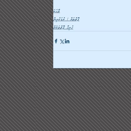
ވާހަކަ
ފޮތްތައް / ކުޑަކުދިން
ހުރިހާ ފޮތްތަކެއް