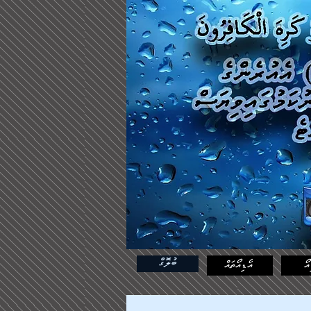
ބުލޮގް
އޯ
އޯޑިއޯތައް