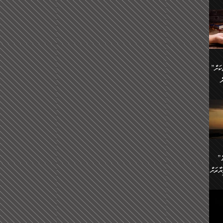
ންނަ
،
ަކުގެ
ް
ުގެ
ރި
”ދެއްކުންތެރިކަމާއި އާފާތްތަކަށް
ި
..
ް
ެނީ
ަކަށް
.
ް
އަށް
ުރުން:
ައި
”ނަފްސު އަވަސްއަރުވާލުމުގެ
އް
ް
ާރަށް
ެވެ.
ތެވެ.
ެ.
ެން
ި