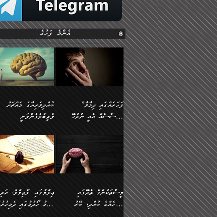
އެންމެ ފަހުގެ
”ފަހަރެއްގައި ދިމާވާ
ބުއްދިވެރިޔާގެ މައްޗަށް
އިޙްސާސެއް އެއީ ނުރުހޭ
ވާޖިބުވެގެންވަނީ
އިޙްސާސަކަށްވެދާނެއެވެ.
”ފަހަރެއްގައި ދިމާވާ
⭐ އިބްނު ޙިއްބާނު
މިސާލަކަށް ކަމަކާމެދު
އިޙްސާސެއް އެއީ ނުރުހޭ
(354ހ) ވިދާޅުވިއެވެ:
ބިރުގަތުމެވެ.
އިޙްސާސަކަށްވެދާނެއެވެ.
”ބުއްދިވެރިޔާގެ މައްޗަށް
މިސާލަކަށް ކަމަކާމެދު
ވާޖިބުވެގެންވަނީ: މި ދުނި
ބިރުގަތުމެވެ. ދެން އެއިޙްސާސް
ކަންކަމުން އޭނާގެ ޢިލްމު
ވަރުގަދަވެގެންވާނަމަ؛
ގަޑުބަޑުކޮށްލާނޭ ކަންކަމުނ
މީސްތަކުންގެ ތެރޭގައި
ޢިލްމުގައި ލާޒިމްވެ، އަދި
އެކަމަކާމެދު ނަފުރަތްތެރިވެ،
އެއްކިބާވުމެވެ. އެއީ އޭނާއ
އެމީހެއްގެ ބުއްދި، ބޭރު
ޢިލްމު ހޯދުމުގައި ދެމިހުރުމ
އަދި އެކަންކުރި މީހަކަށްވެސް
ކުޅަދާނަވީ ވަރަކަށް
ފެންޑާގައި ބާއްވާފައި އޮންނަ
ހިތްވަރުދިނުން ބަޔާންކުރުން: