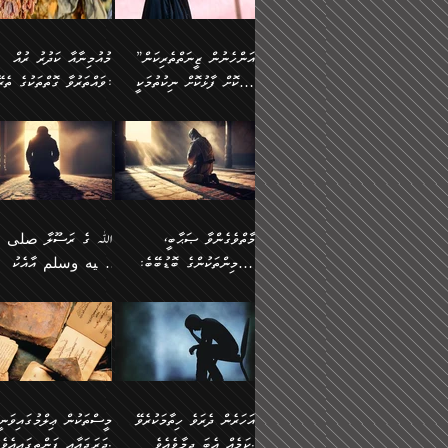
وسلم ކަމަނާއަށް އެކަމަށް
ޝަހުވަތްތައް ނަގައިގަންނަ
މާހައުލުގައި އުޅޭ ފިރިހެނުން،
އުފާކޮށްދިނުމަށެވެ. ފިރިމިހ
(61ހ) އެކަމަނާއަށް
ޢަހްދު ހިއްޕެވީހެވެ. ކަމަނާ
ވަޒަންކުރަން ބުއްދިއަށް
ޅިޔަނުންނާ އެކި ގޮތްގޮތުން
ގާތުން އެހެން އަހައިފިނަމ
(ރަނގަޅު ސީދާ ގޮތުން)
ކުޅަދާނަނުވެއެވެ.
ލިޔުއްވިކަމަށް ރިވާކުރެވެއެވެ:
”އަންހެނުން ޒީނަތްތެރިކަން
މުއުމިނާއާ ކަދުރު ރުއް
އެއްގޮތްވެ، އަދި އެހެން
ބުނާނީ ތިމަންނާގެ
ފޭވެއްޖެއެވެ! ފޭވެއްޖެއެވެ!
ނަފްސުތަކުގައިވާ ކޮންމެ
ހާމަކޮށް ފާޅުކޮށް ނިކުތުމަކީ
ވައްތަރުވާ ގޮތްތަކުގެ ތެރޭގައި:
ގޮތްތަކުން ނުރައްކާ
އަނބިމީހާއާއި ޢާއިލާގެ
ރަށްތަކަށް ދަތުރުފަތުރުކޮށް،
ޠަބީޢަތަކުންވެސް، އެތައް
އިތުރުވެއެވެ. އެ ދެމީހުންގެ
ބޭނުންތައް ފުއްދާ
އެކަކަށްވުރެ ގިނަ މީހުން އޭގައި
ކުރިއަށް ނިކުމެއުޅުން
ބައިވަރު ޝަހުވަތްތައް
ތިބާގެ އަންހެން ދަރިފުޅު
🌴 ﷲ ތަޢާލާ
މެދުގައި އެއ
ޚަރަދުކުރުމަށެވެ. އަދި ފިރި
ހިއްސާވާ ފާފައެކެވެ.
އެކަލޭގެފާނު ކަމަނާއަށް
އެނަފްސު ބަލައިގަންނަ ގޮ
ޢައުރަނިވާނުކޮށް، ނުވަތަ ޒީނަތް
ވަޙީކުރެއްވިއެވެ: ( أَلَمۡ
ދަރިފުޅު
ނަހީކުރެއްވިކަމެއް
އަސަރުކުރެއެވެ. އެގޮތުން
ހާމަކޮށްގެން ނިކުންނަހިނދު
كَیۡفَ ضَرَبَ ٱللَّ
ނޭނގޭހެއްޔެވެ!؟ ފަހެ ދީނުގެ
ނަފްސަކީ މަތިވެ
އޭގެ ހިއްސާއެއް ތިބާއަށްވެއެވެ.
مَثَلࣰا كَلِمَةࣰ طَیِّب
ތަނބު އަރިއަޅައިފިނަމަ
ބޮޑުވެގަންނަން ބޭނުންވާ
އަދި ފިތުނަވެރިވާ ކޮންމެ
كَشَجَرَةࣲ طَیِّبَةٍ أَصۡ
އަންހެނުން މެދުވެރިކޮށް އެ
ނަފްސެއްނަމަ؛
ޒުވާނެއް، އަދި އެއަންހެނާއާ
ثَابِتࣱ وَفَرۡعُهَا فِ
މާތްވެގެންވާ ޞަޙާބީ،
ﷲ ގެ ރަސޫލާ صلى ا
ޘާބިތެއް ނުކުރެވޭނެއެވެ! އަދި
މީސްތަކުންގެ މަދަޙަ ތަޢުރ
ދިމާލަށް ބެލުން އަމާޒުކުރާ
ٱلسَّمَاۤءِ ) (إبرا
މުއުމިންތަކުންގެ ބޮޑުބޭބެ:
عليه وسلم އާއެކު
އޭގައި ބާގަނޑެއް ހެދިއްޖެނަމަ
ބަލައިގަތުން މަދުކުރަން
ކޮންމެ ޒުވާނެއްގެ ފާފަ، އެ
: ٢٤) "اللّه ހެޔޮ ރަ
އަންހެނުންނަކަށް އެ ފޫބައްދާ
ޖެހެއެވެ. އެއީ އެ ޠަބީޢަތާ
މުޢާވިޔާ ބްނު އަބީ ސުފްޔާނު
މުޢާވިޔާގެ ނޭފަތްޕުޅަށް ވަތ
ހިއްސާގައި ހިމެނެއެވެ. އެހެނީ
ކަލިމައެއްގެ މިސާލު، ހެޔޮ
ﷲ ގެ ރަސޫލާ صلى الله
💧އިބްނުލް މުބާރަކު
އިޞްލާޙެއް ނުކުރެވޭނެއެވެ!
މަދަޙަޘަނާ ލިބުމުން
(60ހ):
ހިރަފުސް ވެލިކޮޅެއްވެސް ޢ
އެއީ ތިބާގެ އަންހެން
ރަނގަޅު ގަހެއް ފަދައިން
عليه وسلم ގެ
(181ހ) އާ
އަންހެނުންގެ ޖިހާދަ
ހެއްލުންތެރިކަމާއި، ބޮޑާކަ
ބްނު ޢަބްދުލް ޢަޒީޒަށްވުރެ
ދަރިފުޅެވެ. އަދި އެދަރިފުޅު
ޖައްސަވަނީ ކޮންފަދައަކުން
ޞަޙާބީންނާމެދު
އެސުވާލުކުރެވުމުން ވިދާޅުވ
ނަފްސުގެ ޢައިބުތައް ހަނ
ނިވާކޮށް ފަރުދާކުރަން
ތިބާއަށް ނުފެނޭހެއްޔެވެ؟
ހެޔޮވެ މާތްވެގެންވެއެވެ!“
އަހުލުއްސުންނާގެ ޢަޤީދާއާ
”ﷲ ގެ ރަސޫލާ صلى 
ތިބާއަށްވަނީ އަމުރުވެވިގެންނެވެ.
އެގަހުގެ މައިގަނޑާއި ބުޑ
ޚިލާފުވުމުގެ ކޮޅުމަތި، އަދި
عليه وسلم އާއެކު
ތިބާ އެހެން ކަންތައް
ރަނގަޅަށް ބިމުގައި ހަރުލާ
އެތެރޭގައި ފޮރުވައިގެން އޮތް
މުޢާވިޔާގެ ނޭފަތްޕުޅަށް ވަތ
އަހަރެން ދެރަވެ ހިތާމަކުރެވޭ
މީސްތަކުން ޢިލްމުގައިވަނީ
ނުކޮށްފިނަމަ ތިބާ
ސާބިތުވެފައިވެއެވެ. އަދި
ނުބައި ފާސިދު ޢަޤީދާ ފާޅުވަނީ
ހިރަފުސް ވެލިކޮޅެއްވެސް ޢ
ކަމެއް އެބަ ދިމާވެއެވެ.
ދަރަޖައާއި ފަންތީގައިއެވެ.
ފާފަވެރިވާނެއެވެ. އަދި ތިބާގެ
އެގަހުގެ ގޮފިތައް މައްޗަށް