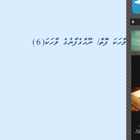
ވާހަކަ ފޮތް/ ނޫޙްގެފާނުގެ ވާހަކަ(6)
ޔޭގެ
ް
ަށް
ަށް