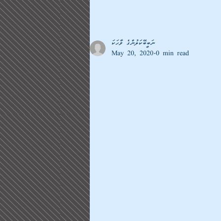
ނަބީބޭކަލުންގެ ވާހަކަ
May 20, 2020
0 min read