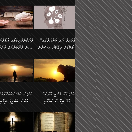
މައްޗަށް ސީދާވިހިނދު، ހެދުން
އެއީ (ޙަޤީޤަތުގައި) އެ
ޠަބީޢަތަށް އަސަރުކުރުން:
ދެން ކޮން އެއްޗެއްތޯއެވެ؟“
ނައްތާލައެވެ. އަނެއްކޮޅުން
🔅 ބަކްރު ބްނު ޢަބްދި ﷲ
ނަފްސަށް ހުށަހެޅިގެން އަ
ބޮނޑިކޮށްލައްވާފައި، އުޑާއި
ދެކަންތަކުގެ ދ
ވިދާޅުވިއެވެ: ”ރިވެތި ރަނގަޅު
އެމީހަކުގެ މޫނުމަތި ރީތިވެ
އަލްމުޒަނީ (108ހ)
އެކި ވައްތަރުގެ އިޙްސާސްތ
ދިމާލަށް އިސްތަށިފުޅު
އަދަބެކެވެ.“ ދެންނެވުނެވެ:
އެކަމަކު ވިސްނުން ކޮށި
ކިޔާދެއްވިއެވެ: ”އަހަރެން
ބާރުމިން ހުރި މިންވަރަކުނ
”އެކަން ނެތްނަމަ ދެން
ވެއްޖެނަމަ, އޭނާގެ ނަފްސ
އެއްފަހަރަކު ގެއިން
އިންސާނާގެ ޠަބީޢަތަށް
ކޮންކަމެއްތޯއެވެ؟“
އުނިކަމާހުރެ މޫނުމަތީގެ ހު
ނިކުމެގެންދަނިކޮށް އެއްޗެހި
އަސަރުކުރެއެވެ... ދެން
ވިދާޅުވިއެވެ: ”އޭނާ
ރީތިކަން ދާހުއްޓެވެ.
އުފުލުމުގެ މަސައްކަތްކުރާ މީހަކާ
އެއަށްފަހު އެ ޠަބީޢަތުން
”އާދައިގެ ކުދި ކަންކަމުގައި
މަޝްވަރާއަށް އަހާނޭ ރަނގަޅު
އެހެންކަމުން ވިސްނުންތެރ
ދިމާވިއެވެ. އޭނާގެ ސާމާނު އޭރު
ބުއްދިއަށް އަސަރުކުރެއެވެ.
މާބޮޑަށް ދިގުކޮށް ވިސްނުން:
ބިރުން ހެޔޮކަންތައް ކުރުނ
ޞާލިޙު އަޚެކެވެ.“
މީހާގެ އަތުގައި އެއްޗެއް
އުފުލަމުންދިޔައެވެ. އޭރު އޭނާ
މިއަސަރުކުރުމުގެ އަޞްލުގެ
ދެންނެވުނެވެ: ”އެގޮތަށް
ނެތަސް ކަންބޮޑުވެ
ދޫކޮށްލުމުގެ ބާބު ބަޔާންކުރުން:
ކިޔަމުންދިޔައެވެ: «الْحَمْدُ
ފެށުން އައި ގޮތަކީ:
އެކަމެއްގައި އެހާ ދިގުކޮށް
🌴 އިބްނުލް ޖައުޒީ
ނެތްނަމަ ދެން
ހިތާމަކުރުމެއް ނެތެވެ. އެހ
لِله، أسْتَغْفِرُ الله»
ޞައްޙަކޮށްވާ ޠަބީޢަތެއް
ވިސްނުން ޙައްޤުނުވާ
(597ހ) ވިދާޅުވިއެވެ:
ކޮންކަމެއްތޯއެވެ؟“
ބުއްދިވެރިޔާއަށް ތަނ
އެވެ. އެއަށްވުރެ އިތުރަށް
ބަދަލުކޮށްލާ ގޮތަށް އައި
ކަންކަމުގައި މާބޮޑަށް
”ދެއްކުންތެރިކަމާއި އާފާތްތ
ވިދާޅުވިއެވެ: ”ދިގުކޮށް
އެއްޗެއް ނުކިޔައެވެ. ދެން އޭނާ
ލޯބިވާކަހަލަ އިޙްސާސެކެވެ
ވިސްނުމަކީ ބައްޔެކެވެ.
ބިރުން ހެޔޮކަންތައް ކުރުނ
ވަކިތަނަކަށް ދިޔައެވެ. ދެން
ދެން އެ ޠަބީޢަތުން ބުއްދި
ފަހަރެއްގައި މިހެންވަނީ
ދޫކޮށްލުމުގެ ބާބު ބަޔާންކ
އޭނާގެ ބުރަކަށީގައި ހުރި
އަސަރުކުރީއެވެ. ޝަރީޢަތުގ
މުހިއްމު ކަންކަމާއި އަދި
ދަންނާށެވެ! މީސްތަކުންގެ
”ނަފްސަށް ވަޤުތީ ގޮތުން
ސާމާނުތައް ބަހައްޓަންދެން
ލޯބިވެވޭކަހަލަ އިޙްސާސްތަ
މުހިއްމު ނޫންކަންކަމާމެދުވެސް
ތެރޭގައި، ދެއްކުންތެރިއަކަށ
ހުށަހެޅޭ އިޙްސާސްތަކާއި
ސަބަބުން ބުއްދީގެ އިޚްތިޔ
އަހަރެން ހުރީމެވެ. ދެން
ގެނައުން މަނައެއް ނުކުރެއ
މާބޮޑަށް ސަމާލުވެގެން
ވެދާނޭކަމަށް ބިރުން ހެޔޮ
ބުނެފީމެވެ: "މި ނޫން އެއްޗެއް
މިސާލަކަށް ބެލުމުގެ ލައްޒަ
ޝުޢޫރުތައް:
ކުރާ އަސަރު.
ހުށިޔާރުވެގެން އުޅޭ ބައެއް
ޢަމަލުކުރުން ދޫކޮށްލާ
ނަފްސަށް ބައިވަރު ވަޤުތީ
ބައެއް ނަފްސުތަކުގެ
ކިޔަން ތިބާއަށް ރަނގަޅަށް ނ
އެކަމަކު ޝަރީޢަތުން އެއ
ނަފްސުތަކުގެ ސަބަބުން
މީހުންވެއެވެ. އެއީ ގޯހެކެވ
ޞިފަތަކާއި އިޙްސާސްތައް
ޠަބީޢަތުގައި
ބުއްދިއަށް ކުރާ
އަދި ޝައިޠާނާއަށް ވެވޭ
ލިބިގެންވެއެވެ. އެއީ
އަވަސްއަރުވާލުންވެއެވެ. ދ
އަސަރުންކަމުގައި ވެދާނެއެވެ.
އެއްބަސްވުމެކެވެ. އެކަމަކު
ނަފްސުގައި ހިފެހެއްޓިގެންވާ
ކުޑަ ވަޤުތުކޮޅެއްގެ ތެރޭގައ