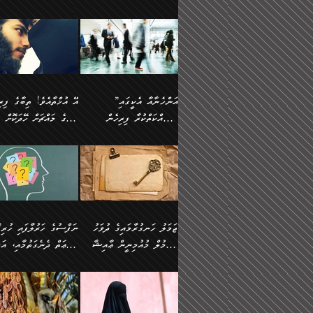
ޢުމަރު ވިދާޅުވިއެވެ:
އިންސާނާއަކީ ވަރަޢަވެރި
އަންހެނަކު ހޯދަން
ތެރެއިން މީހަކު
ނޭނގިހުރެވެސް ތިބާ އެކަމަށް
ދެން އޭގެ ޠަބީޢީ
އޭ އަޚާއެވެ! ތިބާއާ އެއްފަދަ
🌴 ހ
”އާނއެކެވެ. އަހަރެން
މީހެއްކަމުގައި މީހުންނަށް
ވަރުބަލިވެގެން އުޅެއެވެ.
އަތުޖެހިއްޖެނަމަ އެމީހަކު
ވެއްޓިފައި ވެދާނެއެވެ: 1-
މިންގަނޑަށްވުރެ އެޞިފަތަ
ފިރިހެނަކާ މެނުވީ ތިބާގެ
(217ހ) ކިޔާދެއްވިއެވެ
ދެފަހަރަކު ޙާޒިރުވީމެވެ. ދެން
ދައްކަންވެގެން، އަދި އޭނާ
ޞަލީބަށް އެރުވުމަށް
އާމްދަނީ ހޯދަން
ބޭރުވެއްޖެނަމަ, އެހިސާބުނ
ވިސްނުމާ އެއްގޮތްވެ
”އެއްފަހަރަކު އުޅުނު
އެއަށ
ﷲ ދެކެ ބިރުގަންނަ
މަސައްކަތްކުރުމާއި ވަޒީފާ
ބުއްދިއަށް އަސަރުކުރެއެވެ.
އަމުރުކުރަމުން ދިޔައެވެ.
އަންޑަރސްޓޭންޑު
ރަސްކަލަކު، ﷲ އަށް
އަދާކުރުމުގެ ދަރަޖަ ބޮޑުކޮށް
ޠަބީޢީ އާދައިގެ މިން ތެރޭގ
ނުވެވޭނެއެވެ. ދެންފަހެ
އީމާންވެއްޖެ މީހުންގެ ތެރ
މަތިކުރުމެވެ. ޚާއްޞަކޮށް
އެޞިފަތައް ހުރިނަމަ,
އަންހެނާއަށް ބަލާއިރު ތިޔަ
މީހަކު އަތުޖެހިއްޖެނަމަ އެ
”އަންހެނާއާ އެކީގައި
ޑޮކްޓަރީކަމާއި
އެޞިފަތަކަށް އަސަރުކުރުވާ
ދެމީހުންގެ ގުޅުމަކީ އެކަކު
ޞަލީބަށް އެރުވުމަށް
މަސައްކަތްކުރާ ފިރިހެން
ތިބާގެ މައްޗަށް ހޭދަކޮށް
އިންޖިނޭރުކަންފަދަ
އޭގެ މައްޗަށް ޙުކުމްކުރާ
އަނެކަކުގެ ވިސްނުން ފަހުމްވެ
އަމުރުކުރަމުން ދިޔައެވެ. ދ
ވަޒީފާތަކެވެ. އެހެނީ ވަޒީފާ
އެއްޗަކީ ބުއްދިކަމުގައިވެއެ
ވޯރކްމޭޓުންނާއި
ޚަރަދުކުރުމަކީ ޢައިބެއް ނޫނެވެ.
ދޭހަވުމަށްވުރެ މާ މަތީ
ﷲ އަށް އީމާންވާ މީހުންގ
ޅިޔަނުންނާއިމެދު ޙަދީޘްގައި
ހަމަ އެގޮތަށް ތިބާގެ ބައްޕ
އަދާކުރުމުގެ ދަރަޖަ ބޮޑުކޮށް
އެއީ ބުއްދީގައި ޢިލްމާއި،
ކްލާސްމޭޓުންނަކީ މަރެވެ.
ގުޅުމެކެވެ. އެއީ އެކަކު އަނެކަކު
ތެރެއިން މީހަކު ގެނެވި
އައިސްފައިވަނީ އެއީ މަރު
ތިބާގެ ފިރިހެން ދަރިފުޅުވ
މަތިކުރާ ޒުވާން އަންހެނާ
ފުރިހަމަކޮށްދޭ ގުޅުމެކެވެ.
ޞަލީބަށް އެރުވުމަށް
ކަމުގައިއެވެ. އައުލަވީ ޤިޔާސުން
ތިބާއަށް ޚަރަދުކޮށްދިނުން
އެހެންކަމުން، ތިބާގެ
އަމުރުކުރިހިނދު އޭނާއަށް
އެޙަދީޘްގައި: އަންހެނާ ވަޒީފާ
ޢައިބަކަށް ނުވެއެވެ. އެހުރ
ވިސްނުމާއި ޚިޔާލާ އެއްގޮތްވެ
ބުނެވުނެވެ: "ވަޞިއްޔަތެއ
އަދާކުރާ ތަނުގައި އުޅޭ،
އެންމެންވެސް މުދަލާއި ފަ
ވިސްނޭ އަންހެނަކު ހޯދަން
އޮތިއްޔާ ކުރާށެވެ." ދެން 
ފިރިހެނުން ހިމެނެއެވެ. އެއީ
އެއްކުރާ މަޤްޞަދެއްކަމުގައ
ޖަމަލު ހަނގުރާމައިގެ ދުވަހު
”ނަފްސުގެ
ތިބާއަށް ޙާޖަތެއް ނުވެއެވެ.
ބުނެފިއެވެ: "އަހަރެން
އެމީހުންގެ ވޯރކްމޭޓު އަންހެނާގެ
ބަލަނީ ތިބާއެވެ. އެގޮތުން
އުންމުލް މުއުމިނީން ޢާއިޝާ
ޠަބީޢަތް ދެނެގަތުމާއި، އަދ
ތިބާ ޙާޖަތް ޖެހިގެންވަނީ
ވަޞިއްޔަތް ކުރާނީ
ގާތަށް ވަދެއުޅުން ގިނަވެގެންވާ
ބައްޕަގެ ގާތުގައި: "ތިހާވަ
ތިބާގެ ވިސްނުމާއި ޚިޔާލާއެކު
ކޮންކަމަކަށްހެއްޔެވެ. އަހަރ
(57ހ)
ނަފްސުގެ އެދުންވެރިކަން
ފިރިހެނުންނެވެ. ފަހެ އެމީހުންނީ
ބުރަކޮށް މަސައްކަތްކޮށް
”އަންހެނުން ޖިހާދުކުރަން
ނަފްސުގެ ޠަބީޢަތުގެ ހުރި
ތިބާ ބަލައިގަންނަ އަންހެނަކު
ދުނިޔެއަށް ވެއްދުނީ އަހަރ
ނިކުމެވަޑައިގަންނަވަން
ބުއްދިން ވަޒަންކުރުމަށް އ
ޅިޔަނުންނަށްވުރެ އެތައް
ދާއޮހޮރުވަނީ ކީއްވެހޭ"
ޖެހޭނެކަމަށްވާނަމަ ﷲ ގެ
ޞިފަތަކަކީ ކޮބައިކަން
ހޯދުމެވެ. އެހެނ
ލަފައެއް ނެތިއެވެ. އެތަނު
ޤަޞްދުކުރެއްވިހިނދު އުންމުލް
ކުރާ އަސަރު:
ގޮތަކުން ނުރައްކާ ބޮޑު
އަހައިފިނަމަ އޭނާ ބުނާނީ
ރަސޫލާ صلى الله عليه
ނޭނގެނީސް، ނަފްސު
ބައެކެވެ. އެގޮތުން މަސައްކަތު
ތިމަންނާގެ ދަރިން
މުއުމިނީން އުންމު ސަލަމާ