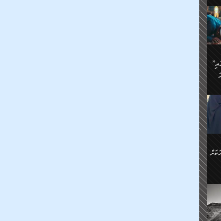
ަމަށް
🔥އިބްނު ޙިއްބާނު (354ހ)
ެ.
ުން
ން:
ައިން
”މީހުން ފެނުމުން އަޅުކަމުގައި
ަކު
ަ
ް
ް
🔥އިބްނުލް ޖައުޒީ (597ހ)
ްމު
 އުޅެ
ުމުން
ެ.
ިވުން
ކުން
ަ
ުކޮށް
ން:
ކަށް
ް
ީހުން
ކޮޅުން
ަރު
ވެ.