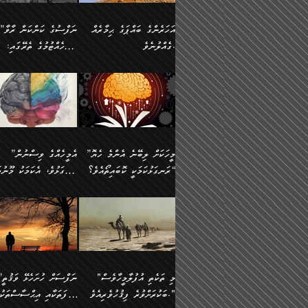
އުޅެގެން ﷲ ދެއްވި ނިޢުމަތް
ދެން މީނާ (އެމީހުންނާ
ސީދާވާނެއެވެ. އަނެއްކޮޅުން
އަންހެންދަރިން އެމީހަކަށް 
ގަޑުބަޑުކޮށް
އެކުގައި ރޭކުރާއިރު) އެމީ
ޖާހިލުމީހާ ދައްކާ ވާހަކަތައް،
1-ދެން އެކުދިން
އަހަރެންގެ ބައްޕަގެ ޙިމާރެއް
”ނަފްސުގެ ކަންކަން ރާވާ
ހުތުރުނުކުރާހުއްޓެވެ...
އެއްގޮތްވެއެވެ. ނުވަތަ އެމ
ބަލިވެފައިވާ ހަށިގަނޑެއް
އަދަބުވެރިކުރުވާ 2-އަދި
ގެއްލުނެވެ.
ބެލެހެއްޓުމުގެ ތެރޭގައި:
ބުއްދިއާއި ވިސްނުންތެރިކަން
ރޯދަ ހިފާއިރު މީނާވެސް
އެގޮތްމިގޮތްވާހެން ފުށޫއަރާ
އިތުރުކޮށްދޭނެ ކަމަކީ: އޭނާފަދަ
އެމީހުންނާއެކު ރޯދަހިފައެވެ
މަގުފުރެދިފައިވާ ބަޔަކުގެ
އިދިކީލަވާނެއެވެ. އަދި
އަދި އެކުދިންނަށް ހެޔޮކޮށް
🌱 ޖަޢުފަރު ބްނު މުޙައްމަދު
އެމީހުންގެ މަގުފުރެދުމާއި
(އެހެން ބުއްދިވެރިންނާ)
އެމީހުން
ކިބައިގައިވާ މޮޅެތި ރިވެތި
ބުއްދިވެރިޔާގެ ބަސްތައް އެއީ
ހިތައިފިނަމަ ފަހެ އެމީހަކަ
(148ހ) ކިޔާދެއްވިއެވެ:
އެމޮޅެތި ކަންކަމާ ގުޅުމެއް
ގާތްވުމާއި، އެއާ އިދިކޮޅު އިދ
ކިތަންމެ މަދު
ކަންކަމަށް ބަލާ ވިސްނުން
ސުވަރުގެއެވެ." 📖 ސުނ
”އަހަރެންގެ ބައްޕަގެ ޙިމާރެއް
ނުވެއެވެ. އެހެނީ ނަފްސަކ
ބަސްތަކެއްވިޔަސް އޭގެ ޤަދަރު
އަބީ ދާވޫދު 📖 ފަހެ ތިބާ
ނުކުރުންވެއެވެ.
ގެއްލުނެވެ. ދެން ބައްޕަ
ވަޒަންހަމަވާ އެއްޗެއް ނޫނ
ބޮޑުވެގެންވެއެވެ. އެއީ
އަންހެން ދަރިން
ވިދާޅުވިއެވެ: ”ﷲ ތަޢާލާ
ނަފްސު ކަންކަން
ފާފަވެރިޔާގެ ކުރިމަތިލުން
ކައިވެނިކުރުވުމުގައި
އަހަރެންނަށް އޭތި އަނބުރާ
މަސްހުނިކޮށްލައެވެ. އެގޮތު
”މީހަކަށް ލިބޭނެ އެންމެ ހެޔޮ
”އެމީހެއްގެ ވިސްނުން
ކިތަންމެ ކުޑަކަމެއްވިޔަސް އޭގެ
ފަރުވާކުޑަކޮށް، ޢާއިލާއެއް
ރައްދުކުރައްވައިފިނަމަ ފަހެ
މީހަކު ބުރު ސޫރަ ރީތި
މުޞީބާތް ބޮޑުވެގެންވާ ގޮތަށެވެ.
ރަނގަޅުކަމަކީ ކޮބައިތޯއެވެ؟“
ރަނގަޅުވެ، އެކަމަކު މޫނުމަ
ބިނާކޮށް ކައިވެންޏެއް
އެކަލާނގެ ރުއްސަވާނޭ ޙަމްދުގެ
ފުރިހަމަ، މުދާތައް ތަނަވަ
އަދި ބުއްދިވެރިކަމުގެ ތެރޭގައި:
ޤާއިމުކުރުން ދޫކޮށްފައި
ސޫރަ ހުތުރުވެއްޖެ މީހާ,
ބަސްތަކަކުން އަހަރެން
އެކަމަކު އެއާއެކު ޢަޤީދާއާއ
🪨 އިބްނުލް މުބާރަކު
☘️ އިބްނު ޙިއްބާނު
އެއްވެސް ކަ
ކިޔެވުމާއި އެހެން
އެކަލާނގެއަށް
ފިކުރު ފުރެދިގެންވާ މީހަކަށ
(181ހ) އަށް ދެންނެވުނެވެ:
(354ހ) ވިދާޅުވިއެވެ:
މަޤްޞަދުތަކުގައި އެކުދިން
ޙަމްދުކުރާހުށީމެވެ.“ ދެން މާ
ވެދާނެއެވެ. ދެން މިފަދަ
”މީހަކަށް ލިބޭނެ އެންމެ ހެޔޮ
”އެމީހެއްގެ ވިސްނުން
މަޝްޣޫލުކުރުވުމާމެދު ތިބާ
ގިނައިރެއް ނުވެ އޭގެ
މީހަކުގެ ރީތިކަމާއި އޭނާގެ
ރަނގަޅުކަމަކީ ކޮބައިތޯއެވެ؟“
ރަނގަޅުވެ، އެކަމަކު މޫނުމަ
ނަމަނަމަ ސަމާލުވެ
އަސްދާނުގޮނޑިއާއި ލަގަނާއި
މޮޅެތި ތަކެއްޗަށްޓަކައި ބެލ
ވިދާޅުވިއެވެ: ”އޭނާގެ
ސޫރަ ހުތުރުވެއްޖެ މީހާ, ފ
އެކީގައި އޭތި ގެނެވުނެވެ. ދެން
އޭނާގެ ޢަޤީދާއާއި ޤަބޫލުކު
ކިބައިގައިވާ ފުރާ ފުރިހަމަ
އޭނާގެ ނަފްސުގެ (ބުއްދިއ
"މި ތަކެތި އުފުލާމީހާވެސް
”ނަފްސަށް ހުށ
އެކަލޭގެފާނު އެއަށް
ގޮތްތަކާއި ފިކުރުވެސް ނަ
ބުއްދިއެވެ.“ ދެންނެވުނެވެ:
ވިސްނުމުގެ) ހެޔޮކަމުން އ
ބަކުރަށްވުރެ ފިޤުހުވެރިއެވެ."
ޞިފަތަކާއި އިޙްސާސްތަކު
ސަވާރުވިއެވެ. އަދި އޭގެ
ރަނގަޅުކޮށް ޖަރީކޮށްދޭ ކަމ
”އެގޮތަށް ލިބިގެންނުވިނަމަ
މޫނުގެ ހުތުރުކަން ހަނދާނ