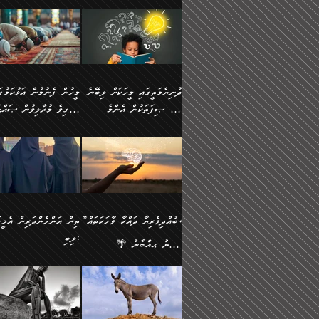
ނަފުރަތުކުރުން
ޢަމަލުކުރުމުގައި ހުންނާނޭކ
💥 ޝުޢުބާ ބްނުލް ޙައްޖާޖު
މީހުންވެއެވެ.
މެދުވެރިކުރުވައެވެ. އެއީ
އޮންނަ ޤަޞްދާ އެކުގައިއެވ
(160ހ) ވިދާޅުވިއެވެ:
ވިދާޅުވިއެވެ: ”ޢިލްމުގައި
ފިޠުރީގޮތުން ޠަބީޢަތް އެކަމަށް
ކޮންމެ ދުއިސައްތަ ޙަދީޘަކ
”މީސްތަކުންގެ ތެރޭގައި
ލާޒިމްވެ، އަދި ޢިލްމު
ލެނބިގެންވިޔަސްމެއެވެ.
ފަސް ޙަދީޘަށް
އެމީހެއްގެ ބުއްދި، ބޭރު
ހޯދުމުގައި ދެމިހުރުމަށް
މިސާލަކަށް އަންހެނާ
ޢަމަލުކުރެވުނަސް، އޭރުން
ފެންޑާގައި ބާއްވާފައި އޮންނަ
ހިތްވަރުދިނުން ބަޔާންކުރު
ފިރިހެނާއަށް ލެނބެއެވެ. ދެން
ޢިލްމުގެ ޒަކާތް އަދާކުރިފަދ
މީހުންވެއެވެ. އަނެއްބަޔަކުގެ
ބުއްދިވެރިޔާގެ މައްޗަށް
ދުނިޔެމަތީގައި މީހަކަށް ލިބޭނެ
ފިރިހެނާއާމެދު ނުރުހުންވެ
އޭނާވެއެވެ. ދެންފަހެ އެމީހ
ބުއްދި އެމީހުންނާ
ވާޖިބުވެގެންވަނީ: އޭނާގެ
ހެޔޮ ޞިފަތަކުން އެންމެ
ހީވާގިވެ މުރާލިވުން ޞައްޙ
ނަފުރަތްތެރިވާ ކަހަލަ ކަމެއް
އެއްކޮށް ޖަމަޢަކުރި ޢިލްމަށ
އެކުގައިވެއެވެ. އަނެއްބަޔަކުގެ
ސިއްރިއްޔާތު އިޞްލާޙުކޮށ
އަންހެނާއަށް ދިމާވެ ވަރުގަދަ
ޢަމަލުކުރަން އެމީހަކު
ފުރަތަމަކަމަކީ ބުއްދިވެރިކަމެވެ.
ކަންކަމާއި ޞައްޙަ ނުވާ
ބުއްދިއެއް ނުވެއެވެ. ދެންފަހެ
ނިމުމަށްފަހު ދެން އެއާ
🪴 އިބްނު ޙިއްބާނު
އިޙްސާސެއް އޭނާއަށް އާދެއެވެ.
ނުކުޅެދުމަކުން އަދި އެ ޢިލ
ކަންކަން ބަޔާންކުރުން:
އެމީހެއްގެ ބުއްދި އެމީހަކާ
ވިއްދައިގެން ޢިލްމު ހޯދަން
(354ހ) ވިދާޅުވިއެވެ:
ވިދާޅުވިއެވެ: ”މީހުން ފެނ
އަދި އެއާއެކު އެއަންހެނ
ޙިފްޡުކޮށް
އެކުގައިވާ މީހަކީ: އެމީހަކު
އަދި އެކަމުގައި ދެމިހުރުމެވ
"ދުނިޔެމަތީގައި މީހަކަށް ލިބޭނެ
އަޅުކަމުގައި ހީވާގިވެ މުރާލ
ވާހަކަދެއްކުމުގެ ކުރިން
އެހެނީ ދުނިޔޭގެ ސަބަބުތަ
ހެޔޮ ޞިފަތަކުން އެންމެ
ޞައްޙަ ކަންކަމާއި ޞައްޙ
އެމީހަކުގެ ފުށުން އެ ނިކުންނަ
އެއްވެސް ސަބަބަކަށް ސާފ
ފުރަތަމަކަމަކީ ބުއްދިވެރިކަމެވެ.
ނުވާ ކަންކަން ބަޔާންކުރު
އެއްޗެއް ފެންނަ މީހާއެވެ.
ރަނގަޅަށް ވާޞިލުވެވޭހުށީ
އަދި އެއީ ﷲ ތަޢާލާ
މީހަކު ރޭއަޅުކަންކުރާ
”ބުއްދިވެރިޔާ ދައްކާ ވާހަކަތައް،
ތިން އަންހެންދަރިން އެމީހަ
ދެންފަހެ އެމީހަކުގެ ބުއްދި ބޭރު
އެކަމުގައި ޢިލްމު ސާފުކޮށ
އެކަލާނގެ އަޅުތަކުންނަށް ދެއްވި
ބަޔަކާއެކުގައި ރޭގަނޑު
ލިބި:
ފެންޑާގައި އޮންނަ މީހަކީ:
ޚާލިޞްވެގެންނެވެ. އަދި
އެންމެ ހެޔޮ ރަނގަޅު
ހޭދަކޮށްފާނެއެވެ. ދެން އެމ
🌴 އިބްނު ޙިއްބާނު
ވާހަކަތަކެއް ދައްކާފައި ދެން
ބުއްދިވެރިޔަކު ވެއްޖެއްޔާ
ކަންތަކުންވާ ކަމެކެވެ.
ރޭގަނޑުގެ ގިނަ ވަޤުތު
(354ހ) ވިދާޅުވިއެވެ:
”ނަބިއްޔާ صلى الله
އޭގެ ފަހުން އެނިކުތް އެއްޗެ
ނިންމާނޭކަމަކީ: އެމީހަކު
އެހެންކަމުން އެއާ އިދިކޮޅު
ނަމާދުކޮށްފާނެއެވެ. އަނެއް
”ބުއްދިވެރިޔާ ދައްކާ ވާހަކަތައް،
عليه وسلم
ކުރާކަމަކާ
ޞިފައެއް ޤާއިމުކޮށްގެން ހުރި
މީނާގެ ޢާދައަކީ ސާޢަތެއްވ
ޞައްޙަކޮށް ސަލާމަތުންވާ
ޙަދީޘްކުރެއްވިކަމަށް
މީހަކާ އެކުގައި އިށީންދެ
އިރުކޮޅެއް ރޭއަޅުކަންކުރުމެ
ހަށިގަނޑެއް ސީދާވާހެން
ރިވާކުރެވެއެވެ: "ތިން