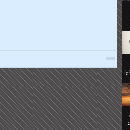
ލިބި:
ހުންނާ
ީހުން
އެކުދިން ކައިވެނިކުރުވާ 3-
.
ށްވަނީ
 ދިގު
ަނު
ީ
ގެ
ެވެ.
ން
ތީގެ
ސްވެ،
ި
ް
ތީގެ
ުމަކީ:
ަހެ
ރާ
ާއި
ަހެޅޭ ވަޤުތީ
ފްސަށް
ޭނާގެ
ން
ެކެވެ.
ް