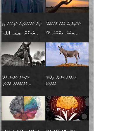
އެކުގައިވާ މީހަކީ: އެމީހަކު
އުޅެ އަދި އެކަމުގައި
އިޙްސާސެއް އޭނާއަށް
ޙިފްޡުކޮށް
ލިބޭނެ ހެޔޮ ޞިފަތަކުން
މުރާލިވުން ޞައްޙަ ކަންކަމާއި
ވާހަކަދެއްކުމުގެ ކުރިން
ދެމިހުރުމެވެ. އެހެނީ ދުނިޔޭގެ
އާދެއެވެ. އަދި އެއާއެކު
އެންމެ ފުރަތަމަކަމަކީ
ޞައްޙަ ނުވާ ކަންކަން
އެމީހަކުގެ ފުށުން އެ ނިކުންނަ
ސަބަބުތަކުން އެއްވެސް
އެއަންހެނ
ބުއްދިވެރިކަމެވެ. އަދި އެއީ
ބަޔާންކުރުން: މީހަކު
އެއްޗެއް ފެންނަ މީހާއެވެ.
ސަބަބަކަށް ސާފުކޮށް
”ބުއްދިވެރިޔާ ދައްކާ ވާހަކަތައް،
ތިން އަންހެންދަރިން އެމީހަކަށް ލިބި:
ﷲ ތަޢާލާ އެކަލާނގެ
ރޭއަޅުކަންކުރާ ބަޔަކާއެކުގައި
ދެންފަހެ އެމީހަކުގެ ބުއްދި
ރަނގަޅަށް ވާޞިލުވެވޭހުށީ
🌴 އިބްނު ޙިއްބާނު
”ނަބިއްޔާ صلى الله
އަޅުތަކުންނަށް ދެއްވި އެންމެ
ރޭގަނޑު ހޭދަކޮށްފާނެއެވެ.
ބޭރު ފެންޑާގައި އޮންނަ
އެކަމުގައި ޢިލްމު ސާފުކޮށް
(354ހ) ވިދާޅުވިއެވެ:
عليه وسلم
ހެޔޮ ރަނގަޅު ކަންތަކުންވާ
ދެން އެމީހުން ރޭގަނޑުގެ ގިނަ
މީހަކީ: ވާހަކަތަކެއް ދައްކާފައި
ޚާލިޞްވެގެންނެވެ. އަދި
”ބުއްދިވެރިޔާ ދައްކާ
ޙަދީޘްކުރެއްވިކަމަށް
ކަމެކެވެ. އެހެންކަމުން އެއާ
ވަޤުތު ނަމާދުކޮށްފާނެއެވެ.
ދެން އޭގެ ފަހުން އެނިކުތް
ބުއްދިވެރިޔަކު ވެއްޖެއްޔާ
ވާހަކަތައް، ޞައްޙަކޮށް
ރިވާކުރެވެއެވެ: "ތިން
އިދިކޮޅު ޞިފައެއް
އަނެއްކޮޅުން މީނާގެ ޢާދައަކީ
އެއްޗެ
ނިންމާނޭކަމަކީ: އެމީހަކު
ސަލާމަތުންވާ ހަށިގަނޑެއް
އަންހެންދަރިން އެމީހަކަށް ލިބި:
ޤާއިމުކޮށްގެން ހުރި މީހަކާ
ސާޢަތެއްވަރު އިރުކޮޅެއް
ކުރާކަމަކާ
ސީދާވާހެން ސީދާވާނެއެވެ.
1-ދެން އެކުދިން
އެކުގައި އިށީންދެ އުޅެގެން
ރޭއަޅުކަންކުރުމެވެ. ދެން މީނާ
އަނެއްކޮޅުން ޖާހިލުމީހާ ދައްކާ
އަދަބުވެރިކުރުވާ 2-އަދި
ﷲ ދެއްވި ނިޢުމަތް
(އެމީހުންނާ އެކުގައި
އަހަރެންގެ ބައްޕަގެ ޙިމާރެއް
”ނަފްސުގެ ކަންކަން ރާވާ
ވާހަކަތައް، ބަލިވެފައިވާ
އެކުދިން ކައިވެނިކުރުވާ 3-
ގަޑުބަޑުކޮށް
ރޭކުރާއިރު) އެމީހުންނާ
ގެއްލުނެވެ.
ބެލެހެއްޓުމުގެ ތެރޭގައި:
ހަށިގަނޑެއް އެގޮތްމިގޮތްވާހެން
އަދި އެކުދިންނަށް ހެޔޮކޮށް
ހުތުރުނުކުރާހުއްޓެވެ...
އެއްގޮތްވެއެވެ. ނުވަތަ އެމީހުން
މަގުފުރެދިފައިވާ ބަޔަކުގެ ކިބައިގައިވާ
🌱 ޖަޢުފަރު ބްނު މުޙައްމަދު
އެމީހުންގެ މަގުފުރެދުމާއި
ފުށޫއަރާ އިދިކީލަވާނެއެވެ. އަދި
ހިތައިފިނަމަ ފަހެ އެމީހަކަށްވަނީ
މޮޅެތި ރިވެތި ކަންކަމަށް ބަލާ
ބުއްދިއާއި ވިސްނުންތެރިކަން
ރޯދަ ހިފާއިރު މީނާވެސް
(148ހ) ކިޔާދެއްވިއެވެ:
އެމޮޅެތި ކަންކަމާ ގުޅުމެއް
ވިސްނުން ދިގު ނުކުރުންވެއެވެ.
ބުއްދިވެރިޔާގެ ބަސްތައް އެއީ
ސުވަރުގެއެވެ." 📖 ސުނަނު
އިތުރުކޮށްދޭނެ ކަމަކީ: އޭނާފަދަ
އެމީހުންނާއެކު ރޯދަހިފައެވެ.
”އަހަރެންގެ ބައްޕަގެ ޙިމާރެއް
ނުވެއެވެ. އެހެނީ ނަފްސަކީ
ކިތަންމެ މަދު
އަބީ ދާވޫދު 📖 ފަހެ ތިބާގެ
(އެހެން ބުއްދިވެރިންނާ)
އެމީހުން
ގެއްލުނެވެ. ދެން ބައްޕަ
ވަޒަންހަމަވާ އެއްޗެއް ނޫނެވެ.
ބަސްތަކެއްވިޔަސް އޭގެ ޤަދަރު
އަންހެން ދަރިން
ގާތްވުމާއި، އެއާ އިދިކޮޅު އިދ
ވިދާޅުވިއެވެ: ”ﷲ ތަޢާލާ
ނަފްސު ކަންކަން
ބޮޑުވެގެންވެއެވެ. އެއީ
ކައިވެނިކުރުވުމުގައި
އަހަރެންނަށް އޭތި އަނބުރާ
މަސްހުނިކޮށްލައެވެ. އެގޮތުން