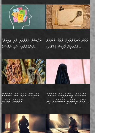
ޅިޔަނުންނާއިމެދު ޙަދީޘްގައި
ހަމަ އެގޮތަށް ތިބާގެ
ދޭހަވުމަށްވުރެ މާ މަތީ
ﷲ އަށް އީމާންވާ މީހުންގެ
ވަޒީފާތަކެވެ. އެހެނީ ވަޒީފާ
އޭގެ މައްޗަށް ޙުކުމްކުރާ
އައިސްފައިވަނީ އެއީ މަރު
ބައްޕައާއި، ތިބާގެ ފިރިހެން
ގުޅުމެކެވެ. އެއީ އެކަކު
ތެރެއިން މީހަކު ގެނެވި
އަދާކުރުމުގެ ދަރަޖަ ބޮޑުކޮށް
އެއްޗަކީ ބުއްދިކަމުގައިވެއެވެ.
ކަމުގައިއެވެ. އައުލަވީ
ދަރިފުޅުވެސް ތިބާއަށް
އަނެކަކު ފުރިހަމަކޮށްދޭ
ޞަލީބަށް އެރުވުމަށް
މަތިކުރާ ޒުވާން އަންހެނާ
އެއީ ބުއްދީގައި ޢިލްމާއި،
ޤިޔާސުން އެޙަދީޘްގައި:
ޚަރަދުކޮށްދިނުން ޢައިބަކަށް
ގުޅުމެކެވެ. އެހެންކަމުން،
އަމުރުކުރިހިނދު އޭނާއަށް
ތަޖ
އަންހެނާ ވަޒީފާ އަދާކުރާ
ނުވެއެވެ. އެހުރިހާ
ތިބާގެ ވިސްނުމާއި ޚިޔާލާ
ބުނެވުނެވެ: "ވަޞިއްޔަތެއް
ތަނުގައި އުޅޭ، ފިރިހެނުން
އެންމެންވެސް މުދަލާއި ފައިސާ
އެއްގޮތްވެ ވިސްނޭ އަންހެނަކު
އޮތިއްޔާ ކުރާށެވެ." ދެން އޭނާ
ޖަމަލު ހަނގުރާމައިގެ ދުވަހު އުންމުލް
”ނަފްސުގެ ހަރުލާފައި ހުރި ޠަބީޢަތް
ހިމެނެއެވެ. އެއީ އެމީހުންގެ
އެއްކުރާ މަޤްޞަދެއްކަމުގައި
ހޯދަން ތިބާއަށް ޙާޖަތެއް
ބުނެފިއެވެ: "އަހަރެން
މުއުމިނީން ޢާއިޝާ (57ހ)
ދެނެގަތުމާއި، އަދި ނަފްސުގެ
ވޯރކްމޭޓު އަންހެނާގެ ގާތަށް
ބަލަނީ ތިބާއެވެ. އެގޮތުން
ނުވެއެވެ. ތިބާ ޙާޖަތް
ވަޞިއްޔަތް ކުރާނީ
ނިކުމެވަޑައިގަންނަވަން
އެދުންވެރިކަން ބުއްދިން ވަޒަންކުރުމަށް
”އަންހެނުން ޖިހާދުކުރަން
ނަފްސުގެ ޠަބީޢަތުގެ ހުރި
ވަދެއުޅުން ގިނަވެގެންވާ
ބައްޕަގެ ގާތުގައި: "ތިހާވަރަށް
ޤަޞްދުކުރެއްވިހިނދު އުންމުލް
އެއިން ކުރާ އަސަރު:
ޖެހިގެންވަނީ ތިބާގެ
ކޮންކަމަކަށްހެއްޔެވެ. އަހަރެން
ޖެހޭނެކަމަށްވާނަމަ ﷲ ގެ
ޞިފަތަކަކީ ކޮބައިކަން
ފިރިހެނުންނެވެ. ފަހެ އެމީހުންނީ
ބުރަކޮށް މަސައްކަތްކޮށް
މުއުމިނީން އުންމު ސަލަމާ (61ހ)
ވިސްނުމާއި ޚިޔާލާއެކު ތިބާ
ދުނިޔެއަށް ވެއްދުނީ އަހަރެންގެ
ރަސޫލާ صلى الله عليه
ނޭނގެނީސް، ނަފްސު
އެކަމަނާއަށް ލިޔުއްވިކަމަށް
ޅިޔަނުންނަށްވުރެ އެތައް
ދާއޮހޮރުވަނީ ކީއްވެހޭ"
ބަލައިގަންނަ އަންހެނަކު
ލަފައެއް ނެތިއެވެ. އެތަނުގ
وسلم ކަމަނާއަށް އެކަމަށް
ޝަހުވަތްތައް ނަގައިގަންނަ
ރިވާކުރެވެއެވެ:
ގޮތަކުން ނުރައްކާ ބޮޑު
އަހައިފިނަމަ އޭނާ ބުނާނީ
ހޯދުމެވެ. އެހެނ
ޢަހްދު ހިއްޕެވީހެވެ. ކަމަނާ
ގޮތް ވަޒަންކުރަން ބުއްދިއަށް
ބައެކެވެ. އެގޮތުން މަސައްކަތު
ތިމަންނާގެ ދަރިން
(ރަނގަޅު ސީދާ ގޮތުން)
ކުޅަދާނަނުވެއެވެ.
މާހައުލުގައި އުޅޭ ފިރިހެނުން،
އުފާކޮށްދިނުމަށެވެ. ފިރިމިހާގެ
”އަންހެނުން ޒީނަތްތެރިކަން ހާމަކޮށް
މުއުމިނާއާ ކަދުރު ރުއް ވައްތަރުވާ
ފޭވެއްޖެއެވެ! ފޭވެއްޖެއެވެ!
ނަފްސުތަކުގައިވާ ކޮންމެ
ޅިޔަނުންނާ އެކި ގޮތްގޮތުން
ގާތުން އެހެން އަހައިފިނަމަ
ފާޅުކޮށް ނިކުތުމަކީ އެކަކަށްވުރެ ގިނަ
ގޮތްތަކުގެ ތެރޭގައި:
ރަށްތަކަށް ދަތުރުފަތުރުކޮށް،
ޠަބީޢަތަކުންވެސް، އެތައް
އެއްގޮތްވެ، އަދި އެހެން
ބުނާނީ ތިމަންނާގެ
މީހުން އޭގައި ހިއްސާވާ ފާފައެކެވެ.
ތިބާގެ އަންހެން ދަރިފުޅު
🌴 ﷲ ތަޢާލާ
ކުރިއަށް ނިކުމެއުޅުން
ބައިވަރު ޝަހުވަތްތައް
ގޮތްތަކުން ނުރައްކާ
އަނބިމީހާއާއި ޢާއިލާގެ
ޢައުރަނިވާނުކޮށް، ނުވަތަ
ވަޙީކުރެއްވިއެވެ: ( أَلَمۡ
އެކަލޭގެފާނު ކަމަނާއަށް
އެނަފްސު ބަލައިގަންނަ ގޮތަށް
އިތުރުވެއެވެ. އެ ދެމީހުންގެ
ބޭނުންތައް ފުއްދާ
ޒީނަތް ހާމަކޮށްގެން
تَرَ كَیۡفَ ضَرَبَ
ނަހީކުރެއްވިކަމެއް
އަސަރުކުރެއެވެ. އެގޮތުން
މެދުގައި އެއ
ޚަރަދުކުރުމަށެވެ. އަދި ފިރިހެން
ނިކުންނަހިނދު އޭގެ
ٱللَّهُ مَثَلࣰا كَلِمَةࣰ