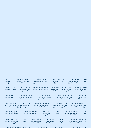
އޭ ލޮބުވެތި މުސްލިމް މަންމައާއި ބައްޕައެވެ. ތިޔަ 
ބޭފުޅުންގެ ދަރިންގެ ދޫތައް ހެޔޮވެގެންވާ ދުޢާއިން ﷲ އަށް 
މުނާޖާ ދެންނެވުމަށް އަހުލުވެރި ކުރުވާށެވެ. އޭރުން 
ތިޔަބޭފުޅުން ދުނިޔޭގައި ނެތްދުވަހެއް ކުރިމަތިވިނަމަވެސް 
އެ ދުޢާތަކުން އެ ދަރިން ހެޔޮމަގަށް އަޅުވަމުން 
ގެންދާނެއެވެ. ފަހެ އެފަދަ ދުޢާތައް އެ ދަރީންނަށް 