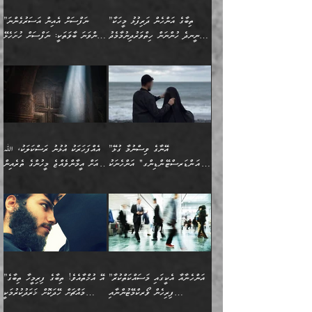
އިޙްސާސާއި، މޮޅިވެރިކަމާއި
ޖަމަޢަވެއްޖެނަމަ, އެހިނދުން
ހަ
ޒައިދު އަލްޤައިރަވާނީ
އެނގިގެންވުމަށް
ހިތްހަމަޖެހުމާއި އެނޫންވެސް
ނުބައި ރައުޔު، އަދި ފަހުން
”ތިބާގެ އަންހެން ދަރިފުޅު މީހަކާ
”ނަފްސަށް އެއިން އަސަރުގެންނަ
(386ހ) އެކަލޭގެފާނާ
ނުރުހުންވުމާއި، މީސްތަކުން
ގިނަ ކަންކަމެވެ. މި
ހިތާމަކުރާނޭ ކަންކަން ބުއްދިން
ނީނދެ ހުންނަން ހިތްވަރުދިނުމާމެދު
ތިންވަނަ ބާވަތަކީ: ނަފްސަށް ހުށަހެޅޭ
ވާހަކަދައްކަވަމުން
އޭނާ ނުބައިކޮށްފައި
ޞިފަތަކުން ކަމެއް ނަފްސުގައި
އިޚްތިޔާރުކުރެއެވެ. އަދި
ތިބާ ހުށިޔާރުވެ ޚަބަރުދާރުވާށެވެ!
ކަންކަމެވެ. (ޝުޢޫރުތަކާއި
އެގޮތަށް ތިމަންނާ ހިތްވަރުދެނީ
އެގޮތުން ނަފްސުގެ
އެއްސެވިއެވެ: ”ތިބާ ޢިލްމުލް
އެއްޗެހިކިޔުމަށް ނުރުހުންވުން
އިޙްސާސްތަކެވެ.)
އަބަދުމެ ހަރުލައިގެން
ފަހަރެއްގައި އެފަދަ ބުއްދިއެއް
ކިހިނެއްހެއްޔެވެ؟ އެކަމަށް
ޠަބީޢަތުގައި ލޯބިވުމާއި
ކަލާމްގެ އަހުލުވެރިންގެ
ހުއްދަވެގެންވާކަން
ދާއިމަކަށް ނުހުރެއެވެ. އެކަމަކު
ބަލިކަށިވެ ގަމާރުވެ
ހިތްވަރުދޭން ބޭނުންކުރާ
ނުރުހުންވުމާއި، އުފާވުމާއި
(ޤުރްއާނާއި ސުންނަތް ދޫކޮށް
ބަޔާންކުރުން: ކުރެވޭ ނުބައި
އެކަންކަން ލައިގަނެފައި
ކޮސްވެގެންވާ ކަމަށް ތުހުމަތުވެ
ފެތުރިގެންވާ ފަސް ގޮތެއް
ދެރަވުންވެއެވެ. މިއީ
ބުއްދީގެ ޙުއްޖަތްތަކާއި
ކަންތައް ފޮރުވާ
އަނެއްކާ ފިލ
އަހަރެން ތިބާއަށް ކިޔާދޭނަމެވެ.
ނަފްސުތަކުގައިވާ ޠަބީޢީ
ވިސްނުންތައް ބޭނުންކޮށްގެން
ވަންހަނާކުރުމަކީ
ތިބާގެ އަންހެން ދަރިފުޅަށް
ޞިފަތަކެކެވެ. ނަމަވެސް
ދީނުގެ ކަންކަމުގައި
ދެއްކުންތެރިކަމެއްކަމުގައި
”އޭނާގެ ވިސްނުމާ ގުޅޭ
އެއްފަހަރަކު އުޅުނު ރަސްކަލަކު، ﷲ
އަދި އެކުއްޖާގެ
އެކަންކަން އިންސާނާއަށް
ވާހަކަދައްކާ މީހުންގެ)
ހީކުރާ މީހަކު ހީކޮށްފާނެއެވެ.
"އަންޑަރސްޓޭންޑިންގ" އަންހެނަކު
އަށް އީމާންވެއްޖެ މީހުންގެ ތެރެއިން
މުސްތަޤްބަލަށް އެކަމުގެ
ޖެހޭހިނދު އެއީ ވަޤުތީ ގޮތުން
މަޖްލިސްތަކަށް
އެކަންވަނީ އެހެންނެއް ނޫނެވެ.
ހޯދަން ވަރުބަލިވެގެން އުޅެއެވެ.
މީހަކު އަތުޖެހިއްޖެނަމަ އެމީހަކު
އޭ އަޚާއެވެ! ތިބާއާ އެއްފަދަ
🌴 ހިޝާމު ބްނު އިސްމާޢީލު
ނުރައްކާ ނޭނގިހުރެވެސް ތިބާ
ހުށަހެޅޭ ޞިފަތަކަކަށްވެއެވެ.
ޞަލީބަށް އެރުވުމަށް އަމުރުކުރަމުން
ޙާޒިރުވިންހެއްޔެވެ؟“ އަބޫ
މަނާވެގެންވާކަމަކީ
ފިރިހެނަކާ މެނުވީ ތިބާގެ
(217ހ) ކިޔާދެއްވިއެވެ:
އެކަމަށް ވެއްޓިފައި
ދެން އޭގެ ޠަބީޢީ
ދިޔައެވެ.
ޢުމަރު ވިދާޅުވިއެވެ:
އިންސާނާއަކީ ވަރަޢަވެރި
ވިސްނުމާ އެއްގޮތްވެ
”އެއްފަހަރަކު އުޅުނު
ވެދާނެއެވެ: 1- އާމްދަނީ
މިންގަނޑަށްވުރެ އެޞިފަތައް
”އާނއެކެވެ. އަހަރެން
މީހެއްކަމުގައި މީހުންނަށް
އަންޑަރސްޓޭންޑު
ރަސްކަލަކު، ﷲ އަށް
ހޯދަން މަސައްކަތްކުރުމާއި
ބޭރުވެއްޖެނަމަ, އެހިސާބުން
ދެފަހަރަކު ޙާޒިރުވީމެވެ. ދެން
ދައްކަންވެގެން، އަދި އޭނާއަކީ
ނުވެވޭނެއެވެ. ދެންފަހެ
އީމާންވެއްޖެ މީހުންގެ ތެރެއިން
ވަޒީފާ އަދާކުރުމުގެ ދަރަޖަ
ބުއްދިއަށް އަސަރުކުރެއެވެ.
އެއަށ
ﷲ ދެކެ ބިރުގަންނަ
އަންހެނާއަށް ބަލާއިރު ތިޔަ
މީހަކު އަތުޖެހިއްޖެނަމަ
ބޮޑުކޮށް މަތިކުރުމެވެ.
ޠަބީޢީ އާދައިގެ މިން ތެރޭގައި
”އަންހެނާއާ އެކީގައި މަސައްކަތްކުރާ
”އޭ އުޚްތާއެވެ! ތިބާގެ ފިރިމީހާ ތިބާގެ
ދެމީހުންގެ ގުޅުމަކީ އެކަކު
އެމީހަކު ޞަލީބަށް އެރުވުމަށް
ޚާއްޞަކޮށް ޑޮކްޓަރީކަމާއި
އެޞިފަތައް ހުރިނަމަ,
ފިރިހެން ވޯރކްމޭޓުންނާއި
މައްޗަށް ހޭދަކޮށް ޚަރަދުކުރުމަކީ
އަނެކަކުގެ ވިސްނުން ފަހުމްވެ
އަމުރުކުރަމުން ދިޔައެވެ. ދެން
އިންޖިނޭރުކަންފަދަ
އެޞިފަތަކަށް އަސަރުކުރުވާ،
ކްލާސްމޭޓުންނަކީ މަރެވެ.
ޢައިބެއް ނޫނެވެ.