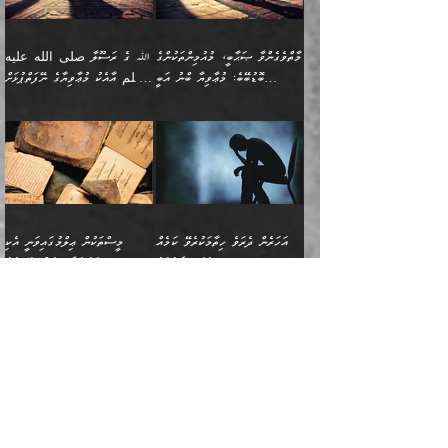
ނޭނގޭހެއްޔެވެ!؟ ފަހެ ދީނުގެ
ނަފްސަކީ މަތިވެ
ދަރިފުޅު
ހިއްސާއެއް ތިބާއަށްވެއެވެ.
طَیِّبَةࣰ كَشَجَرَةࣲ
ތަނބު އަރިއަޅައިފިނަމަ
ބޮޑުވެގަންނަން ބޭނުންވާ
އަދި ފިތުނަވެރިވާ ކޮންމެ
طَیِّبَةٍ أَصۡلُهَا ثَابِتࣱ
އަންހެނުން މެދުވެރިކޮށް އެ
ނަފްސެއްނަމަ؛
މާތްވެގެންވާ ޞަޙާބީ، މުއުމިންތަކުންގެ
ﷲ ގެ ރަސޫލާ صلى الله عليه
ޒުވާނެއް، އަދި އެއަންހެނާއާ
وَفَرۡعُهَا فِی
ޘާބިތެއް ނުކުރެވޭނެއެވެ! އަދި
މީސްތަކުންގެ މަދަޙަ ތަޢުރީފު
ބޮޑުބޭބެ: މުޢާވިޔާ ބްނު އަބީ
وسلم އާއެކު މުޢާވިޔާގެ ނޭފަތްޕުޅަށް
ދިމާލަށް ބެލުން އަމާޒުކުރާ
ٱلسَّمَاۤءِ ) (إبراهيم
އޭގައި ބާގަނޑެއް ހެދިއްޖެނަމަ
ބަލައިގަތުން މަދުކުރަން
ސުފްޔާނު (60ހ):
ވަތް ހިރަފުސް ވެލިކޮޅެއްވެސް ޢުމަރު
ﷲ ގެ ރަސޫލާ صلى الله
💧އިބްނުލް މުބާރަކު
ކޮންމެ ޒުވާނެއްގެ ފާފަ، އެ
: ٢٤) "اللّه ހެޔޮ ރަނގަޅު
ބްނު ޢަބްދުލް ޢަޒީޒަށްވުރެ ހެޔޮވެ
އަންހެނުންނަކަށް އެ ފޫބައްދާ
ޖެހެއެވެ. އެއީ އެ ޠަބީޢަތާއެކު
عليه وسلم ގެ
(181ހ) އާ
ހިއްސާގައި ހިމެނެއެވެ. އެހެނީ
ކަލިމައެއްގެ މިސާލު، ހެޔޮ
މާތްވެގެންވެއެވެ!“
އިޞްލާޙެއް ނުކުރެވޭނެއެވެ!
މަދަޙަޘަނާ ލިބުމުން؛
ޞަޙާބީންނާމެދު
އެސުވާލުކުރެވުމުން
އެއީ ތިބާގެ އަންހެން
ރަނގަޅު ގަހެއް ފަދައިން
އަންހެނުންގެ ޖިހާދަ
ހެއްލުންތެރިކަމާއި، ބޮޑާކަމާއި،
އަހުލުއްސުންނާގެ ޢަޤީދާއާ
ވިދާޅުވިއެވެ: ”ﷲ ގެ ރަސޫލާ
ދަރިފުޅެވެ. އަދި އެދަރިފުޅު
ޖައްސަވަނީ ކޮންފަދައަކުންކަން
ނަފްސުގެ ޢައިބުތައް ހަނދާނ
ޚިލާފުވުމުގެ ކޮޅުމަތި، އަދި
صلى الله عليه وسلم
ނިވާކޮށް ފަރުދާކުރަން
ތިބާއަށް ނުފެނޭހެއްޔެވެ؟
އެތެރޭގައި ފޮރުވައިގެން އޮތް
އާއެކު މުޢާވިޔާގެ ނޭފަތްޕުޅަށް
ތިބާއަށްވަނީ
އެގަހުގެ މައިގަނޑާއި ބުޑު
އަހަރެން ދެރަވެ ހިތާމަކުރެވޭ ކަމެއް
މީސްތަކުން ޢިލްމުގައިވަނީ އެކި
ނުބައި ފާސިދު ޢަޤީދާ ފާޅުވަނީ
ވަތް ހިރަފުސް ވެލިކޮޅެއްވެސް
އަމުރުވެވިގެންނެވެ. ތިބާ
ރަނގަޅަށް ބިމުގައި ހަރުލާ
އެބަ ދިމާވެއެވެ.
ދަރަޖައާއި ފަންތީގައިއެވެ.
މާތްވެގެންވާ ޞަޙާބީ މުޢާވިޔާ
ޢުމަރު ބްނު ޢަބްދުލް
އެހެން ކަންތައް ނުކޮށްފިނަމަ
ސާބިތުވެފައިވެއެވެ. އަދި
🍁 ޢަބްދުއް ރަޙްމާނު ބްނު
🌾އިމާމް އައްޝާފިޢީ
ބްނު އަބީ ސުފްޔާނަށް
ޢަޒީޒަށްވުރެ ހެޔޮވެ
ތިބާ ފާފަވެރިވާނެއެވެ. އަދި
އެގަހުގެ ގޮފިތައް މައްޗަށް
ޒައިދު ބްނު އަސްލަމް
(204ހ) ވިދާޅުވިއެވެ:
ޤަދަރުކުޑަކޮށް،
މާތްވެގެންވެއެވެ!“ 📖
ތިބާގެ ސަބަބުން މެދުވެރިވި
އަރައިގެންގޮސް
(182ހ) ކިޔާދެއްވިއެވެ:
”މީސްތަކުން ޢިލްމުގައިވަނީ
ކުޑައިމީސްކޮށް، ވަށްބަސްބުނާ
އައްޝަރީޢާ ލިލްއާޖުއްރީ 📖
ފާފަތައް އޭގެ މިންވަރަކުން
އުޑަށްގޮސްފައެވެ." ރަސޫލާ
”އަހަރެން އެއްދުވަހަކު އަބޫ
އެކި ދަރަޖައާއި
ހިސާބުންނެވެ. 💥ވަކީޢު
🌾މުޢާވިޔާ ބްނު އަބީ
ތިބާގެ
صلى الله عليه وسلم
ޙާޒިމު (133ހ)އަށް
ފަންތީގައިއެވެ. ޢިލްމުގައި
ބްނުލް ޖައްރާޙު (197ހ)
ސުފްޔާނު ވައްޓާލާފައި
ޙަދީޘްކުރެއްވި
ދެންނެވީމެވެ: "އަހަރެން
އެމީހުންގެ ދަރަޖަވަނީ: އެ
ވިދާޅުވިކަމަށް ރިވާކުރެވެއެވެ:
ޢަދުލުވެރި އިމާމުންނަކީ
”ޤުރްއާނުގެ އަލީގައި، އަންހެނާ ބޭރަށް
”ނަފްސު ވަކިކަމަކާ އުޅެގަންނަހިނދު
ދެރަވެ ހިތާމަކުރެވޭ ކަމެއް
ޢިލްމުން އެމީހުން ދަނެފައިހުރި
”މުޢާވިޔާ رضي الله
ފަހެއްކަމުގައި، އެއީ
ވަޒީފާ އަދާކޮށް މަސައްކަތްކުރުމަށް
ބުއްދިން ނަފްސު ވަޒަންކުރުމުގައި