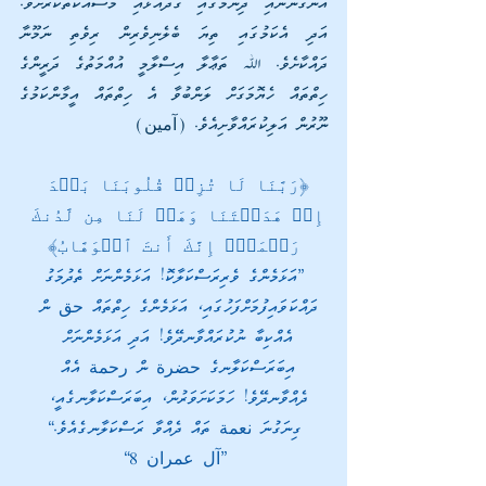
އުނގަންނައި ދިނުމުގައި ގަދައަޅައި މަސައްކަތްކުރާށެވެ. 
އަދި އެކަމުގައި ތިޔަ ބެލެނިވެރިން ރިވެތި ނަމޫނާ 
ދައްކާށެވެ. ﷲ ތަޢާލާ އިސްލާމީ އުއްމަތުގެ ދަރީންގެ 
ހިތްތައް ހެޔޮމަގަށް ލަންބުވާ އެ ހިތްތައް އީމާންކަމުގެ 
ނޫރުން އަލިކުރައްވާށިއެވެ. (آمين)
﴿رَبَّنَا لَا تُزِغۡ قُلُوبَنَا بَعۡدَ 
إِذۡ هَدَیۡتَنَا وَهَبۡ لَنَا مِن لَّدُنكَ 
رَحۡمَةًۚ إِنَّكَ أَنتَ ٱلۡوَهَّابُ﴾
 ”އަޅަމެންގެ ވެރިރަސްކަލާކޮ! އަޅަމެންނަށް ތެދުމަގު 
ދައްކަވައިފުމަށްފަހުގައި، އަޅަމެންގެ ހިތްތައް حق ން 
އެއްކިބާ ނުކުރައްވާނދޭވެ! އަދި އަޅަމެންނަށް 
އިބަރަސްކަލާނގެ حضرة ން رحمة އެއް 
ދެއްވާނދޭވެ! ހަމަކަށަވަރުން، އިބަރަސްކަލާނގެއީ، 
ގިނަގުނަ نعمة ތައް ދެއްވާ ރަސްކަލާނގެއެވެ.“
[آل عمران 8]