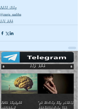
ލިޔުން/ އުޚުތުން
@zauja saaliha
އެންމެ ފަހުގެ
އެންމެ ފަހުގެ
”ފަހަރެއްގައި ދިމާވާ އިޙްސާސެއް އެއީ
ބުއްދިވެރިޔާގެ މައްޗަށް
ނުރުހޭ އިޙްސާސަކަށްވެދާނެއެވެ.
ވާޖިބުވެގެންވަނީ