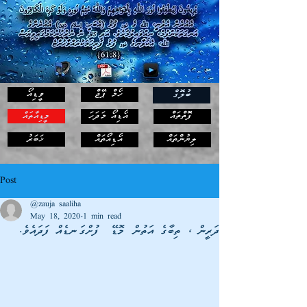
ހޯމް ޕޭޖް
ވީޑިއޯ
ބުލޮގް
ފޮތްތައް
އޯޑިއޯ މަދަހަ
މީޑިއާތައް
ޚަބަރު
ލިޔުންތައް
އޯޑިއޯތައް
Post
@zauja saaliha
May 18, 2020
1 min read
ދަރީން ، ތިބާގެ އަތުން މޮޑޭ ފުށްގަނޑެއް ފަދައެވެ.