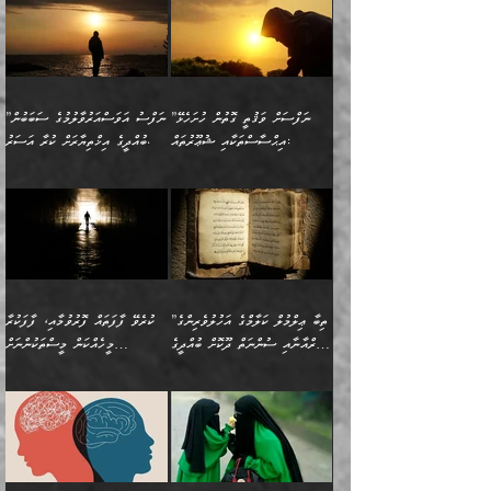
ވިސްނުން ޙައްޤުނުވާ
(597ހ) ވިދާޅުވިއެވެ:
ކިޔަމުންދިޔައެވެ: «الْحَمْدُ
ޞައްޙަކޮށްވާ ޠަބީޢަތެއް
ނެތްނަމަ ދެން
ނެތަސް ކަންބޮޑުވެ
ކަންކަމުގައި މާބޮޑަށް
”ދެއްކުންތެރިކަމާއި
لِله، أسْتَغْفِرُ الله»
ބަދަލުކޮށްލާ ގޮތަށް އައި
ކޮންކަމެއްތޯއެވެ؟“
ހިތާމަކުރުމެއް ނެތެވެ. އެހެނީ
ވިސްނުމަކީ ބައްޔެކެވެ.
އާފާތްތަކަށް ބިރުން
އެވެ. އެއަށްވުރެ އިތުރަށް
ލޯބިވާކަހަލަ އިޙްސާސެކެވެ.
ވިދާޅުވިއެވެ: ”ދިގުކޮށް
ބުއްދިވެރިޔާއަށް ތަނ
ފަހަރެއްގައި މިހެންވަނީ
ހެޔޮކަންތައް ކުރުން
އެއްޗެއް ނުކިޔައެވެ. ދެން
ދެން އެ ޠަބީޢަތުން ބުއްދިއަށް
މުހިއްމު ކަންކަމާއި އަދި
ދޫކޮށްލުމުގެ ބާބު
އޭނާ ވަކިތަނަކަށް ދިޔައެވެ.
އަސަރުކުރީއެވެ. ޝަރީޢަތުގައި
”ނަފްސަށް ވަޤުތީ ގޮތުން ހުށަހެޅޭ
”ނަފްސު އަވަސްއަރުވާލުމުގެ ސަބަބުން
މުހިއްމު ނޫންކަންކަމާމެދުވެސް
ބަޔާންކުރުން: ދަންނާށެވެ!
ދެން އޭނާގެ ބުރަކަށީގައި ހުރި
ލޯބިވެވޭކަހަލަ އިޙްސާސްތައް
އިޙްސާސްތަކާއި ޝުޢޫރުތައް:
ބުއްދީގެ އިޚްތިޔާރަށް ކުރާ އަސަރު.
މާބޮޑަށް ސަމާލުވެގެން
މީސްތަކުންގެ ތެރޭގައި،
ސާމާނުތައް ބަހައްޓަންދެން
ގެނައުން މަނައެއް ނުކުރެއެވެ.
ނަފްސަށް ބައިވަރު ވަޤުތީ
ބައެއް ނަފްސުތަކުގެ
ހުށިޔާރުވެގެން އުޅޭ ބައެއް
ދެއްކުންތެރިއަކަށް ވެދާނޭކަމަށް
އަހަރެން ހުރީމެވެ. ދެން
މިސާލަކަށް ބެލުމުގެ
ޞިފަތަކާއި އިޙްސާސްތައް
ޠަބީޢަތުގައި
ނަފްސުތަކުގެ ސަބަބުން
ބިރުން ހެޔޮ ޢަމަލުކުރުން
ބުނެފީމެވެ: "މި ނޫން އެއްޗެއް
ލައްޒަތެވެ. އެކަމަކު
ލިބިގެންވެއެވެ. އެއީ
އަވަސްއަރުވާލުންވެއެވެ. ދެން
ބުއްދިއަށް ކުރާ
ދޫކޮށްލާ މީހުންވެއެވެ. އެއީ
ކިޔަން ތިބާއަށް ރަނގަޅަށް ނ
ޝަރީޢަތުން އެއ
ނަފްސުގައި ހިފެހެއްޓިގެންވާ
ކުޑަ ވަޤުތުކޮޅެއްގެ ތެރޭގައި
އަސަރުންކަމުގައި ވެދާނެއެވެ.
ގޯހެކެވެ. އަދި ޝައިޠާނާއަށް
ލާޒިމް ޠަބީޢަތުގެ ތެރޭގައިވާ
ބުއްދި ލައްވާ ނުރައްކާތެރި
އެފަދަ ކަންކަމާމެދު ވިސްނާ
ވެވޭ އެއްބަސްވުމެކެވެ.
ކަންކަމެއް ނޫނެވެ. ނަމަވެސް
ޤަރާރުތައް ނިންމާ،
ފިކުރުކުރުން މާބޮޑަށް
އެކަމަކު އޭގައި އަހަރުމެން
”ތިބާ ޢިލްމުލް ކަލާމްގެ އަހުލުވެރިންގެ
ކުރެވޭ ފާފަތައް ފޮރުވުމާއި، ފާފަކުރާ
އެއީ ހުށަހެޅި ލައިގަންނަ
އިޚްތިޔާރުކުރަން އެނަފްސު
ދިގުލައިފިނަމަ, ފުރިހަމަ ކުރުން
ތަފްޞީލުކޮށް ބުނަމެވެ.
(ޤުރްއާނާއި ސުންނަތް ދޫކޮށް ބުއްދީގެ
މީހެއްކަން މީސްތަކުންނަށް
ކަންކަމެވެ. މިސާލަކަށް:
ބޭނުންވެއެވެ. ދެން ނަފްސަށް
ޙައްޤުވާ ކަންކަން
ހެޔޮކަންތައް ބެހިގެންދަނީ:
ޙުއްޖަތްތަކާއި ވިސްނުންތައް
އެނގިގެންވުމަށް ނުރުހުންވުމާއި،
އަބޫ ޢުމަރު އަޙްމަދު ބްނު
🌴 އިބްނުލް ޖައުޒީ
ހިތާމަޔާއި އުފަލާއި،
އޭގެ އަވަސްއަރުވާލުމާއި،
ބޭނުންކޮށްގެން ދީނުގެ ކަންކަމުގައި
މީސްތަކުން އޭނާ ނުބައިކޮށްފައި
ފުރިހަމަކުރުން މަނާކުރާ
🔹ސީދާ އެކަމުގައި
މުޙައްމަދު އަލްމާލިކީ
(597ހ) ވިދާޅުވިއެވެ:
ކަންބޮޑުވުމާއި
އަނެއްކޮޅުން ބުއްދި
ވާހަކަދައްކާ މީހުންގެ) މަޖްލިސްތަކަށް
އެއްޗެހިކިޔުމަށް ނުރުހުންވުން
ކަމެއްކަމުގައި:
(ދުނިޔަވީ) ލައްޒަތެއް ނެތް
(429ހ)، ބަޣުދާދުން
”ކުރެވޭ ފާފަތައް ފޮރުވުމާއި،
ޙާޒިރުވިންހެއްޔެވެ؟“
ހުއްދަވެގެންވާކަން ބަޔާންކުރުން:
ހިތްފަސޭހަވުމާއި،
މަޝްޣޫލުކޮށްލާފަދަ އެހެރަ
ރައްކާތެރިކަމުގެ ފިޔަވަޅުތައް
ކަންކަމެވެ. މިސާލަކަށް
ޤައިރަވާނުގެ ރަށަށް އައިހިނދު
ފާފަކުރާ މީހެއްކަން
ބިރުވެރިކަމާއި އަމާންކަމުގެ
އިޙްސާސްތަކާއި ޝުޢޫރުތައް
އެޅުމާއި، ދިމާވެދާނޭ ގޮތ
ނަމާދާއި، ރޯދައާއި، ޙައްޖާއި،
އަބޫ މުޙައްމަދު އިބްނު އަބީ
މީސްތަކުންނަށް