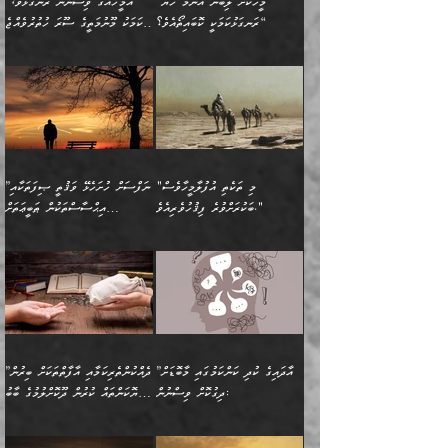
ފާފަވެރިޔާގެ ކުރިމަތިލުން
ފަރުވާކުޑަކޮށް، ޢާއިލާއެއް
”މީހަކަށް ލިބޭނެ އެންމެ ހެޔޮ
”އެމީހެއްގެ ވިސްނުން ރަނގަޅުވެ،
ރައްދުކުރައްވައިފިނަމަ ފަހެ
މީހަކު ބުރު ސޫރަ ރީތި
ކިތަންމެ ކުޑަކަމެއްވިޔަސް
ބިނާކޮށް ކައިވެންޏެއް
ރަނގަޅުކަމަކީ ކޮބައިތޯއެވެ؟“
އެކަމަކު މޫނުމަތީގެ ސޫރަ ހުތުރުވެއްޖެ
އެކަލާނގެ ރުއްސަވާނޭ
ފުރިހަމަ، މުދާތައް
މީހާ,
އޭގެ މުޞީބާތް ބޮޑުވެގެންވާ
ޤާއިމުކުރުން ދޫކޮށްފައި
🪨 އިބްނުލް މުބާރަކު
☘️ އިބްނު ޙިއްބާނު
ޙަމްދުގެ ބަސްތަކަކުން
ތަނަވަސްވެ، އެކަމަކު އެއާއެކު
ގޮތަށެވެ. އަދި ބުއްދިވެރިކަމުގެ
ކިޔެވުމާއި އެހެން
(181ހ) އަށް ދެންނެވުނެވެ:
(354ހ) ވިދާޅުވިއެވެ:
އަހަރެން އެކަލާނގެއަށް
ޢަޤީދާއާއި ފިކުރު ފުރެދިގެންވާ
ތެރޭގައި: އެއްވެސް ކަ
މަޤްޞަދުތަކުގައި އެކުދިން
”މީހަކަށް ލިބޭނެ އެންމެ ހެޔޮ
”އެމީހެއްގެ ވިސްނުން
ޙަމްދުކުރާހުށީމެވެ.“ ދެން މާ
މީހަކަށް ވެދާނެއެވެ. ދެން
މަޝްޣޫލުކުރުވުމާމެދު ތިބާ
ރަނގަޅުކަމަކީ ކޮބައިތޯއެވެ؟“
ރަނގަޅުވެ، އެކަމަކު
ގިނައިރެއް ނުވެ އޭގެ
މިފަދަ މީހަކުގެ ރީތިކަމާއި
ނަމަނަމަ ސަމާލުވެ
ވިދާޅުވިއެވެ: ”އޭނާގެ
މޫނުމަތީގެ ސޫރަ ހުތުރުވެއްޖެ
އަސްދާނުގޮނޑިއާއި ލަގަނާއި
އޭނާގެ މޮޅެތި ތަކެއްޗަށްޓަކައި
ކިބައިގައިވާ ފުރާ ފުރިހަމަ
މީހާ, ފަހެ އޭނާގެ ނަފްސުގެ
އެކީގައި އޭތި ގެނެވުނެވެ.
ބެލުމަކީ: އޭނާގެ ޢަޤީދާއާއި
"މި ތަކެތި އުފުލާމީހާވެސް
”ނަފްސަށް ހުށަހެޅޭ ވަޤުތީ ޞިފަތަކާއި
ބުއްދިއެވެ.“ ދެންނެވުނެވެ:
(ބުއްދިއާއި ވިސްނުމުގެ)
ދެން އެކަލޭގެފާނު އެއަށް
ޤަބޫލުކުރާ ގޮތްތަކާއި
ބަކުރަށްވުރެ ފިޤުހުވެރިއެވެ."
އިޙްސާސްތަކުން ޠަބީޢަތަށް
”އެގޮތަށް ލިބިގެންނުވިނަމަ
ހެޔޮކަމުން އޭނާގެ މޫނުގެ
ސަވާރުވިއެވެ. އަދި އޭގެ
ފިކުރުވެސް ނަފްސަށް
އަސަރުކުރުން:
🔅 ބަކްރު ބްނު ޢަބްދި ﷲ
ނަފްސަށް ހުށަހެޅިގެން އަންނަ
ދެން ކޮން އެއްޗެއްތޯއެވެ؟“
ހުތުރުކަން ހަނދާން
މައްޗަށް ސީދާވިހިނދު، ހެދުން
ރަނގަޅުކޮށް ޖަރީކޮށްދޭ
އަލްމުޒަނީ (108ހ)
އެކި ވައްތަރުގެ
ވިދާޅުވިއެވެ: ”ރިވެތި ރަނގަޅު
ނައްތާލައެވެ. އަނެއްކޮޅުން
ބޮނޑިކޮށްލައްވާފައި، އުޑާއި
ކަމެކެވެ. އެއީ (ޙަޤީޤަތުގައި)
ކިޔާދެއްވިއެވެ: ”އަހަރެން
އިޙްސާސްތަކުގެ ބާރުމިން ހުރި
އަދަބެކެވެ.“ ދެންނެވުނެވެ:
އެމީހަކުގެ މޫނުމަތި ރީތިވެ،
ދިމާލަށް އިސްތަށިފުޅު
އެ ދެކަންތަކުގެ ދ
އެއްފަހަރަކު ގެއިން
މިންވަރަކުން އިންސާނާގެ
”އެކަން ނެތްނަމަ ދެން
އެކަމަކު ވިސްނުން ކޮށި
ނިކުމެގެންދަނިކޮށް އެއްޗެހި
ޠަބީޢަތަށް އަސަރުކުރެއެވެ...
ކޮންކަމެއްތޯއެވެ؟“
ވެއްޖެނަމަ, އޭނާގެ ނަފްސުގެ
އުފުލުމުގެ މަސައްކަތްކުރާ
ދެން އެއަށްފަހު އެ ޠަބީޢަތުން
ވިދާޅުވިއެވެ: ”އޭނާ
އުނިކަމާހުރެ މޫނުމަތީގެ ހުރި
”އާދައިގެ ކުދި ކަންކަމުގައި މާބޮޑަށް
”ދެއްކުންތެރިކަމާއި އާފާތްތަކަށް ބިރުން
މީހަކާ ދިމާވިއެވެ. އޭނާގެ
ބުއްދިއަށް އަސަރުކުރެއެވެ...
މަޝްވަރާއަށް އަހާނޭ ރަނގަޅު
ރީތިކަން ދާހުއްޓެވެ.
ދިގުކޮށް ވިސްނުން:
ހެޔޮކަންތައް ކުރުން ދޫކޮށްލުމުގެ ބާބު
ސާމާނު އޭރު
މިއަސަރުކުރުމުގެ އަޞްލުގެ
ޞާލިޙު އަޚެކެވެ.“
އެހެންކަމުން ވިސްނުންތެރި
ބަޔާންކުރުން:
އެކަމެއްގައި އެހާ ދިގުކޮށް
🌴 އިބްނުލް ޖައުޒީ
އުފުލަމުންދިޔައެވެ. އޭރު އޭނާ
ފެށުން އައި ގޮތަކީ:
ދެންނެވުނެވެ: ”އެގޮތަށް
މީހާގެ އަތުގައި އެއްޗެއް