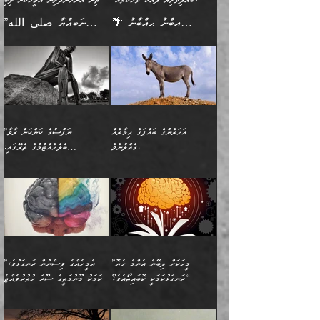
”ބުއްދިވެރިޔާ ދައްކާ ވާހަކަތައް،
ތިން އަންހެންދަރިން އެމީހަކަށް ލިބި:
ﷲ ތަޢާލާ އެކަލާނގެ
ރޭއަޅުކަންކުރާ ބަޔަކާއެކުގައި
ދެންފަހެ އެމީހަކުގެ ބުއްދި
ރަނގަޅަށް ވާޞިލުވެވޭހުށީ
🌴 އިބްނު ޙިއްބާނު
”ނަބިއްޔާ صلى الله
އަޅުތަކުންނަށް ދެއްވި އެންމެ
ރޭގަނޑު ހޭދަކޮށްފާނެއެވެ.
ބޭރު ފެންޑާގައި އޮންނަ
އެކަމުގައި ޢިލްމު ސާފުކޮށް
(354ހ) ވިދާޅުވިއެވެ:
عليه وسلم
ހެޔޮ ރަނގަޅު ކަންތަކުންވާ
ދެން އެމީހުން ރޭގަނޑުގެ ގިނަ
މީހަކީ: ވާހަކަތަކެއް ދައްކާފައި
ޚާލިޞްވެގެންނެވެ. އަދި
”ބުއްދިވެރިޔާ ދައްކާ
ޙަދީޘްކުރެއްވިކަމަށް
ކަމެކެވެ. އެހެންކަމުން އެއާ
ވަޤުތު ނަމާދުކޮށްފާނެއެވެ.
ދެން އޭގެ ފަހުން އެނިކުތް
ބުއްދިވެރިޔަކު ވެއްޖެއްޔާ
ވާހަކަތައް، ޞައްޙަކޮށް
ރިވާކުރެވެއެވެ: "ތިން
އިދިކޮޅު ޞިފައެއް
އަނެއްކޮޅުން މީނާގެ ޢާދައަކީ
އެއްޗެ
ނިންމާނޭކަމަކީ: އެމީހަކު
ސަލާމަތުންވާ ހަށިގަނޑެއް
އަންހެންދަރިން އެމީހަކަށް ލިބި:
ޤާއިމުކޮށްގެން ހުރި މީހަކާ
ސާޢަތެއްވަރު އިރުކޮޅެއް
ކުރާކަމަކާ
ސީދާވާހެން ސީދާވާނެއެވެ.
1-ދެން އެކުދިން
އެކުގައި އިށީންދެ އުޅެގެން
ރޭއަޅުކަންކުރުމެވެ. ދެން މީނާ
އަނެއްކޮޅުން ޖާހިލުމީހާ ދައްކާ
އަދަބުވެރިކުރުވާ 2-އަދި
ﷲ ދެއްވި ނިޢުމަތް
(އެމީހުންނާ އެކުގައި
އަހަރެންގެ ބައްޕަގެ ޙިމާރެއް
”ނަފްސުގެ ކަންކަން ރާވާ
ވާހަކަތައް، ބަލިވެފައިވާ
އެކުދިން ކައިވެނިކުރުވާ 3-
ގަޑުބަޑުކޮށް
ރޭކުރާއިރު) އެމީހުންނާ
ގެއްލުނެވެ.
ބެލެހެއްޓުމުގެ ތެރޭގައި:
ހަށިގަނޑެއް އެގޮތްމިގޮތްވާހެން
އަދި އެކުދިންނަށް ހެޔޮކޮށް
ހުތުރުނުކުރާހުއްޓެވެ...
އެއްގޮތްވެއެވެ. ނުވަތަ އެމީހުން
މަގުފުރެދިފައިވާ ބަޔަކުގެ ކިބައިގައިވާ
🌱 ޖަޢުފަރު ބްނު މުޙައްމަދު
އެމީހުންގެ މަގުފުރެދުމާއި
ފުށޫއަރާ އިދިކީލަވާނެއެވެ. އަދި
ހިތައިފިނަމަ ފަހެ އެމީހަކަށްވަނީ
މޮޅެތި ރިވެތި ކަންކަމަށް ބަލާ
ބުއްދިއާއި ވިސްނުންތެރިކަން
ރޯދަ ހިފާއިރު މީނާވެސް
(148ހ) ކިޔާދެއްވިއެވެ:
އެމޮޅެތި ކަންކަމާ ގުޅުމެއް
ވިސްނުން ދިގު ނުކުރުންވެއެވެ.
ބުއްދިވެރިޔާގެ ބަސްތައް އެއީ
ސުވަރުގެއެވެ." 📖 ސުނަނު
އިތުރުކޮށްދޭނެ ކަމަކީ: އޭނާފަދަ
އެމީހުންނާއެކު ރޯދަހިފައެވެ.
”އަހަރެންގެ ބައްޕަގެ ޙިމާރެއް
ނުވެއެވެ. އެހެނީ ނަފްސަކީ
ކިތަންމެ މަދު
އަބީ ދާވޫދު 📖 ފަހެ ތިބާގެ
(އެހެން ބުއްދިވެރިންނާ)
އެމީހުން
ގެއްލުނެވެ. ދެން ބައްޕަ
ވަޒަންހަމަވާ އެއްޗެއް ނޫނެވެ.
ބަސްތަކެއްވިޔަސް އޭގެ ޤަދަރު
އަންހެން ދަރިން
ގާތްވުމާއި، އެއާ އިދިކޮޅު އިދ
ވިދާޅުވިއެވެ: ”ﷲ ތަޢާލާ
ނަފްސު ކަންކަން
ބޮޑުވެގެންވެއެވެ. އެއީ
ކައިވެނިކުރުވުމުގައި
އަހަރެންނަށް އޭތި އަނބުރާ
މަސްހުނިކޮށްލައެވެ. އެގޮތުން
ފާފަވެރިޔާގެ ކުރިމަތިލުން
ފަރުވާކުޑަކޮށް، ޢާއިލާއެއް
”މީހަކަށް ލިބޭނެ އެންމެ ހެޔޮ
”އެމީހެއްގެ ވިސްނުން ރަނގަޅުވެ،
ރައްދުކުރައްވައިފިނަމަ ފަހެ
މީހަކު ބުރު ސޫރަ ރީތި
ކިތަންމެ ކުޑަކަމެއްވިޔަސް
ބިނާކޮށް ކައިވެންޏެއް
ރަނގަޅުކަމަކީ ކޮބައިތޯއެވެ؟“
އެކަމަކު މޫނުމަތީގެ ސޫރަ ހުތުރުވެއްޖެ
އެކަލާނގެ ރުއްސަވާނޭ
ފުރިހަމަ، މުދާތައް
މީހާ,
އޭގެ މުޞީބާތް ބޮޑުވެގެންވާ
ޤާއިމުކުރުން ދޫކޮށްފައި
🪨 އިބްނުލް މުބާރަކު
☘️ އިބްނު ޙިއްބާނު
ޙަމްދުގެ ބަސްތަކަކުން
ތަނަވަސްވެ، އެކަމަކު އެއާއެކު
ގޮތަށެވެ. އަދި ބުއްދިވެރިކަމުގެ
ކިޔެވުމާއި އެހެން
(181ހ) އަށް ދެންނެވުނެވެ:
(354ހ) ވިދާޅުވިއެވެ: