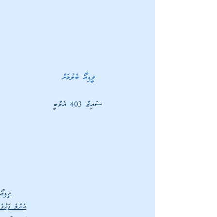
ވީޑިއޯ ބެލުމަށް 
ސައިޒް 403 އެމްބީ
ވީޑިއޯ
އެންމެ ފަހުގެ