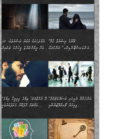
އެގޮތަށް ތިމަންނާ ހިތްވަރުދެނީ
އެގޮތުން ނަފްސުގެ
އެއްސެވިއެވެ: ”ތިބާ ޢިލްމުލް
އެއްޗެހިކިޔުމަށް ނުރުހުންވުން
އިޙްސާސްތަކެވެ.)
އަބަދުމެ ހަރުލައިގެން
ފަހަރެއްގައި އެފަދަ ބުއްދިއެއް
ކިހިނެއްހެއްޔެވެ؟ އެކަމަށް
ޠަބީޢަތުގައި ލޯބިވުމާއި
ކަލާމްގެ އަހުލުވެރިންގެ
ހުއްދަވެގެންވާކަން
ދާއިމަކަށް ނުހުރެއެވެ. އެކަމަކު
ބަލިކަށިވެ ގަމާރުވެ
ހިތްވަރުދޭން ބޭނުންކުރާ
ނުރުހުންވުމާއި، އުފާވުމާއި
(ޤުރްއާނާއި ސުންނަތް ދޫކޮށް
ބަޔާންކުރުން: ކުރެވޭ ނުބައި
އެކަންކަން ލައިގަނެފައި
ކޮސްވެގެންވާ ކަމަށް ތުހުމަތުވެ
ފެތުރިގެންވާ ފަސް ގޮތެއް
ދެރަވުންވެއެވެ. މިއީ
ބުއްދީގެ ޙުއްޖަތްތަކާއި
ކަންތައް ފޮރުވާ
އަނެއްކާ ފިލ
އަހަރެން ތިބާއަށް ކިޔާދޭނަމެވެ.
ނަފްސުތަކުގައިވާ ޠަބީޢީ
ވިސްނުންތައް ބޭނުންކޮށްގެން
ވަންހަނާކުރުމަކީ
ތިބާގެ އަންހެން ދަރިފުޅަށް
ޞިފަތަކެކެވެ. ނަމަވެސް
ދީނުގެ ކަންކަމުގައި
ދެއްކުންތެރިކަމެއްކަމުގައި
”އޭނާގެ ވިސްނުމާ ގުޅޭ
އެއްފަހަރަކު އުޅުނު ރަސްކަލަކު، ﷲ
އަދި އެކުއްޖާގެ
އެކަންކަން އިންސާނާއަށް
ވާހަކަދައްކާ މީހުންގެ)
ހީކުރާ މީހަކު ހީކޮށްފާނެއެވެ.
"އަންޑަރސްޓޭންޑިންގ" އަންހެނަކު
އަށް އީމާންވެއްޖެ މީހުންގެ ތެރެއިން
މުސްތަޤްބަލަށް އެކަމުގެ
ޖެހޭހިނދު އެއީ ވަޤުތީ ގޮތުން
މަޖްލިސްތަކަށް
އެކަންވަނީ އެހެންނެއް ނޫނެވެ.
ހޯދަން ވަރުބަލިވެގެން އުޅެއެވެ.
މީހަކު އަތުޖެހިއްޖެނަމަ އެމީހަކު
އޭ އަޚާއެވެ! ތިބާއާ އެއްފަދަ
🌴 ހިޝާމު ބްނު އިސްމާޢީލު
ނުރައްކާ ނޭނގިހުރެވެސް ތިބާ
ހުށަހެޅޭ ޞިފަތަކަކަށްވެއެވެ.
ޞަލީބަށް އެރުވުމަށް އަމުރުކުރަމުން
ޙާޒިރުވިންހެއްޔެވެ؟“ އަބޫ
މަނާވެގެންވާކަމަކީ
ފިރިހެނަކާ މެނުވީ ތިބާގެ
(217ހ) ކިޔާދެއްވިއެވެ:
އެކަމަށް ވެއްޓިފައި
ދެން އޭގެ ޠަބީޢީ
ދިޔައެވެ.
ޢުމަރު ވިދާޅުވިއެވެ:
އިންސާނާއަކީ ވަރަޢަވެރި
ވިސްނުމާ އެއްގޮތްވެ
”އެއްފަހަރަކު އުޅުނު
ވެދާނެއެވެ: 1- އާމްދަނީ
މިންގަނޑަށްވުރެ އެޞިފަތައް
”އާނއެކެވެ. އަހަރެން
މީހެއްކަމުގައި މީހުންނަށް
އަންޑަރސްޓޭންޑު
ރަސްކަލަކު، ﷲ އަށް
ހޯދަން މަސައްކަތްކުރުމާއި
ބޭރުވެއްޖެނަމަ, އެހިސާބުން
ދެފަހަރަކު ޙާޒިރުވީމެވެ. ދެން
ދައްކަންވެގެން، އަދި އޭނާއަކީ
ނުވެވޭނެއެވެ. ދެންފަހެ
އީމާންވެއްޖެ މީހުންގެ ތެރެއިން
ވަޒީފާ އަދާކުރުމުގެ ދަރަޖަ
ބުއްދިއަށް އަސަރުކުރެއެވެ.
އެއަށ
ﷲ ދެކެ ބިރުގަންނަ
އަންހެނާއަށް ބަލާއިރު ތިޔަ
މީހަކު އަތުޖެހިއްޖެނަމަ
ބޮޑުކޮށް މަތިކުރުމެވެ.
ޠަބީޢީ އާދައިގެ މިން ތެރޭގައި
”އަންހެނާއާ އެކީގައި މަސައްކަތްކުރާ
”އޭ އުޚްތާއެވެ! ތިބާގެ ފިރިމީހާ ތިބާގެ
ދެމީހުންގެ ގުޅުމަކީ އެކަކު
އެމީހަކު ޞަލީބަށް އެރުވުމަށް
ޚާއްޞަކޮށް ޑޮކްޓަރީކަމާއި
އެޞިފަތައް ހުރިނަމަ,
ފިރިހެން ވޯރކްމޭޓުންނާއި
މައްޗަށް ހޭދަކޮށް ޚަރަދުކުރުމަކީ
އަނެކަކުގެ ވިސްނުން ފަހުމްވެ
އަމުރުކުރަމުން ދިޔައެވެ. ދެން
އިންޖިނޭރުކަންފަދަ
އެޞިފަތަކަށް އަސަރުކުރުވާ،
ކްލާސްމޭޓުންނަކީ މަރެވެ.
ޢައިބެއް ނޫނެވެ.
ޅިޔަނުންނާއިމެދު ޙަދީޘްގައި
ހަމަ އެގޮތަށް ތިބާގެ
ދޭހަވުމަށްވުރެ މާ މަތީ
ﷲ އަށް އީމާންވާ މީހުންގެ
ވަޒީފާތަކެވެ. އެހެނީ ވަޒީފާ
އޭގެ މައްޗަށް ޙުކުމްކުރާ
އައިސްފައިވަނީ އެއީ މަރު
ބައްޕައާއި، ތިބާގެ ފިރިހެން
ގުޅުމެކެވެ. އެއީ އެކަކު
ތެރެއިން މީހަކު ގެނެވި
އަދާކުރުމުގެ ދަރަޖަ ބޮޑުކޮށް
އެއްޗަކީ ބުއްދިކަމުގައިވެއެވެ.
ކަމުގައިއެވެ. އައުލަވީ
ދަރިފުޅުވެސް ތިބާއަށް
އަނެކަކު ފުރިހަމަކޮށްދޭ
ޞަލީބަށް އެރުވުމަށް
މަތިކުރާ ޒުވާން އަންހެނާ
އެއީ ބުއްދީގައި ޢިލްމާއި،
ޤިޔާސުން އެޙަދީޘްގައި:
ޚަރަދުކޮށްދިނުން ޢައިބަކަށް