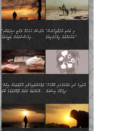
އަހަރެން އެކަލާނގެއަށް
ޢަޤީދާއާއި ފިކުރު ފުރެދިގެންވާ
ތެރޭގައި: އެއްވެސް ކަ
މަޤްޞަދުތަކުގައި އެކުދިން
”މީހަކަށް ލިބޭނެ އެންމެ ހެޔޮ
”އެމީހެއްގެ ވިސްނުން
ޙަމްދުކުރާހުށީމެވެ.“ ދެން މާ
މީހަކަށް ވެދާނެއެވެ. ދެން
މަޝްޣޫލުކުރުވުމާމެދު ތިބާ
ރަނގަޅުކަމަކީ ކޮބައިތޯއެވެ؟“
ރަނގަޅުވެ، އެކަމަކު
ގިނައިރެއް ނުވެ އޭގެ
މިފަދަ މީހަކުގެ ރީތިކަމާއި
ނަމަނަމަ ސަމާލުވެ
ވިދާޅުވިއެވެ: ”އޭނާގެ
މޫނުމަތީގެ ސޫރަ ހުތުރުވެއްޖެ
އަސްދާނުގޮނޑިއާއި ލަގަނާއި
އޭނާގެ މޮޅެތި ތަކެއްޗަށްޓަކައި
ކިބައިގައިވާ ފުރާ ފުރިހަމަ
މީހާ, ފަހެ އޭނާގެ ނަފްސުގެ
އެކީގައި އޭތި ގެނެވުނެވެ.
ބެލުމަކީ: އޭނާގެ ޢަޤީދާއާއި
"މި ތަކެތި އުފުލާމީހާވެސް
”ނަފްސަށް ހުށަހެޅޭ ވަޤުތީ ޞިފަތަކާއި
ބުއްދިއެވެ.“ ދެންނެވުނެވެ:
(ބުއްދިއާއި ވިސްނުމުގެ)
ދެން އެކަލޭގެފާނު އެއަށް
ޤަބޫލުކުރާ ގޮތްތަކާއި
ބަކުރަށްވުރެ ފިޤުހުވެރިއެވެ."
އިޙްސާސްތަކުން ޠަބީޢަތަށް
”އެގޮތަށް ލިބިގެންނުވިނަމަ
ހެޔޮކަމުން އޭނާގެ މޫނުގެ
ސަވާރުވިއެވެ. އަދި އޭގެ
ފިކުރުވެސް ނަފްސަށް
އަސަރުކުރުން:
🔅 ބަކްރު ބްނު ޢަބްދި ﷲ
ނަފްސަށް ހުށަހެޅިގެން އަންނަ
ދެން ކޮން އެއްޗެއްތޯއެވެ؟“
ހުތުރުކަން ހަނދާން
މައްޗަށް ސީދާވިހިނދު، ހެދުން
ރަނގަޅުކޮށް ޖަރީކޮށްދޭ
އަލްމުޒަނީ (108ހ)
އެކި ވައްތަރުގެ
ވިދާޅުވިއެވެ: ”ރިވެތި ރަނގަޅު
ނައްތާލައެވެ. އަނެއްކޮޅުން
ބޮނޑިކޮށްލައްވާފައި، އުޑާއި
ކަމެކެވެ. އެއީ (ޙަޤީޤަތުގައި)
ކިޔާދެއްވިއެވެ: ”އަހަރެން
އިޙްސާސްތަކުގެ ބާރުމިން ހުރި
އަދަބެކެވެ.“ ދެންނެވުނެވެ:
އެމީހަކުގެ މޫނުމަތި ރީތިވެ،
ދިމާލަށް އިސްތަށިފުޅު
އެ ދެކަންތަކުގެ ދ
އެއްފަހަރަކު ގެއިން
މިންވަރަކުން އިންސާނާގެ
”އެކަން ނެތްނަމަ ދެން
އެކަމަކު ވިސްނުން ކޮށި
ނިކުމެގެންދަނިކޮށް އެއްޗެހި
ޠަބީޢަތަށް އަސަރުކުރެއެވެ...
ކޮންކަމެއްތޯއެވެ؟“
ވެއްޖެނަމަ, އޭނާގެ ނަފްސުގެ
އުފުލުމުގެ މަސައްކަތްކުރާ
ދެން އެއަށްފަހު އެ ޠަބީޢަތުން
ވިދާޅުވިއެވެ: ”އޭނާ
އުނިކަމާހުރެ މޫނުމަތީގެ ހުރި
”އާދައިގެ ކުދި ކަންކަމުގައި މާބޮޑަށް
”ދެއްކުންތެރިކަމާއި އާފާތްތަކަށް ބިރުން
މީހަކާ ދިމާވިއެވެ. އޭނާގެ
ބުއްދިއަށް އަސަރުކުރެއެވެ...
މަޝްވަރާއަށް އަހާނޭ ރަނގަޅު
ރީތިކަން ދާހުއްޓެވެ.
ދިގުކޮށް ވިސްނުން:
ހެޔޮކަންތައް ކުރުން ދޫކޮށްލުމުގެ ބާބު
ސާމާނު އޭރު
މިއަސަރުކުރުމުގެ އަޞްލުގެ
ޞާލިޙު އަޚެކެވެ.“
އެހެންކަމުން ވިސްނުންތެރި
ބަޔާންކުރުން:
އެކަމެއްގައި އެހާ ދިގުކޮށް
🌴 އިބްނުލް ޖައުޒީ
އުފުލަމުންދިޔައެވެ. އޭރު އޭނާ
ފެށުން އައި ގޮތަކީ:
ދެންނެވުނެވެ: ”އެގޮތަށް
މީހާގެ އަތުގައި އެއްޗެއް
ވިސްނުން ޙައްޤުނުވާ
(597ހ) ވިދާޅުވިއެވެ:
ކިޔަމުންދިޔައެވެ: «الْحَمْدُ
ޞައްޙަކޮށްވާ ޠަބީޢަތެއް
ނެތްނަމަ ދެން
ނެތަސް ކަންބޮޑުވެ
ކަންކަމުގައި މާބޮޑަށް
”ދެއްކުންތެރިކަމާއި
لِله، أسْتَغْفِرُ الله»
ބަދަލުކޮށްލާ ގޮތަށް އައި
ކޮންކަމެއްތޯއެވެ؟“
ހިތާމަކުރުމެއް ނެތެވެ. އެހެނީ
ވިސްނުމަކީ ބައްޔެކެވެ.
އާފާތްތަކަށް ބިރުން
އެވެ. އެއަށްވުރެ އިތުރަށް
ލޯބިވާކަހަލަ އިޙްސާސެކެވެ.
ވިދާޅުވިއެވެ: ”ދިގުކޮށް
ބުއްދިވެރިޔާއަށް ތަނ
ފަހަރެއްގައި މިހެންވަނީ
ހެޔޮކަންތައް ކުރުން
އެއްޗެއް ނުކިޔައެވެ. ދެން
ދެން އެ ޠަބީޢަތުން ބުއްދިއަށް