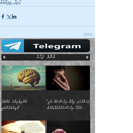
ހުރިހާ ވީޑިއޯއެއް
އެންމެ ފަހުގެ
”ފަހަރެއްގައި ދިމާވާ އިޙްސާސެއް އެއީ
ބުއްދިވެރިޔާގެ މައްޗަށް
ނުރުހޭ އިޙްސާސަކަށްވެދާނެއެވެ.
ވާޖިބުވެގެންވަނީ
މިސާލަކަށް ކަމަކާމެދު ބިރުގަތުމެވެ.
”ފަހަރެއްގައި ދިމާވާ
⭐ އިބްނު ޙިއްބާނު (354ހ)
އިޙްސާސެއް އެއީ ނުރުހޭ
ވިދާޅުވިއެވެ: ”ބުއްދިވެރިޔާގެ
އިޙްސާސަކަށްވެދާނެއެވެ.
މައްޗަށް ވާޖިބުވެގެންވަނީ: މި