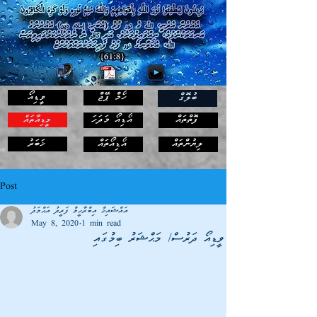
ހޯމް ޕޭޖް
ވީޑިއޯ
ބުލޮގް
ފޮތްތައް
އޯޑިއޯ މަދަހަ
މީޑިއާތައް
ޚަބަރު
ލިޔުންތައް
އޯޑިއޯތައް
Post
އައްޝައިޚް އިބްރާހީމް ފަރީދު އަޙްމަދު
May 8, 2020
1 min read
ވީޑިއޯ ދަރުސް/ މަޙްޝަރު ބިމުގައި