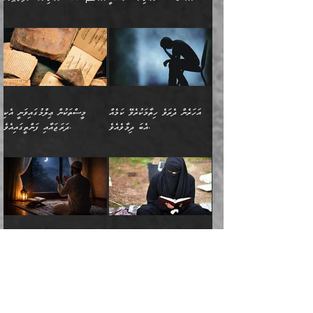
ދިމާލަށް ބެލުން އަމާޒުކުރާ
ٱلسَّمَاۤءِ ) (إبراهيم
އޭގައި ބާގަނޑެއް ހެދިއްޖެނަމަ
ބަލައިގަތުން މަދުކުރަން
ސުފްޔާނު (60ހ):
ވަތް ހިރަފުސް ވެލިކޮޅެއްވެސް ޢުމަރު
ﷲ ގެ ރަސޫލާ صلى الله
💧އިބްނުލް މުބާރަކު
ކޮންމެ ޒުވާނެއްގެ ފާފަ، އެ
: ٢٤) "اللّه ހެޔޮ ރަނގަޅު
ބްނު ޢަބްދުލް ޢަޒީޒަށްވުރެ ހެޔޮވެ
އަންހެނުންނަކަށް އެ ފޫބައްދާ
ޖެހެއެވެ. އެއީ އެ ޠަބީޢަތާއެކު
عليه وسلم ގެ
(181ހ) އާ
ހިއްސާގައި ހިމެނެއެވެ. އެހެނީ
ކަލިމައެއްގެ މިސާލު، ހެޔޮ
މާތްވެގެންވެއެވެ!“
އިޞްލާޙެއް ނުކުރެވޭނެއެވެ!
މަދަޙަޘަނާ ލިބުމުން؛
ޞަޙާބީންނާމެދު
އެސުވާލުކުރެވުމުން
އެއީ ތިބާގެ އަންހެން
ރަނގަޅު ގަހެއް ފަދައިން
އަންހެނުންގެ ޖިހާދަ
ހެއްލުންތެރިކަމާއި، ބޮޑާކަމާއި،
އަހުލުއްސުންނާގެ ޢަޤީދާއާ
ވިދާޅުވިއެވެ: ”ﷲ ގެ ރަސޫލާ
ދަރިފުޅެވެ. އަދި އެދަރިފުޅު
ޖައްސަވަނީ ކޮންފަދައަކުންކަން
ނަފްސުގެ ޢައިބުތައް ހަނދާނ
ޚިލާފުވުމުގެ ކޮޅުމަތި، އަދި
صلى الله عليه وسلم
ނިވާކޮށް ފަރުދާކުރަން
ތިބާއަށް ނުފެނޭހެއްޔެވެ؟
އެތެރޭގައި ފޮރުވައިގެން އޮތް
އާއެކު މުޢާވިޔާގެ ނޭފަތްޕުޅަށް
ތިބާއަށްވަނީ
އެގަހުގެ މައިގަނޑާއި ބުޑު
އަހަރެން ދެރަވެ ހިތާމަކުރެވޭ ކަމެއް
މީސްތަކުން ޢިލްމުގައިވަނީ އެކި
ނުބައި ފާސިދު ޢަޤީދާ ފާޅުވަނީ
ވަތް ހިރަފުސް ވެލިކޮޅެއްވެސް
އަމުރުވެވިގެންނެވެ. ތިބާ
ރަނގަޅަށް ބިމުގައި ހަރުލާ
އެބަ ދިމާވެއެވެ.
ދަރަޖައާއި ފަންތީގައިއެވެ.
މާތްވެގެންވާ ޞަޙާބީ މުޢާވިޔާ
ޢުމަރު ބްނު ޢަބްދުލް
އެހެން ކަންތައް ނުކޮށްފިނަމަ
ސާބިތުވެފައިވެއެވެ. އަދި
🍁 ޢަބްދުއް ރަޙްމާނު ބްނު
🌾އިމާމް އައްޝާފިޢީ
ބްނު އަބީ ސުފްޔާނަށް
ޢަޒީޒަށްވުރެ ހެޔޮވެ
ތިބާ ފާފަވެރިވާނެއެވެ. އަދި
އެގަހުގެ ގޮފިތައް މައްޗަށް
ޒައިދު ބްނު އަސްލަމް
(204ހ) ވިދާޅުވިއެވެ:
ޤަދަރުކުޑަކޮށް،
މާތްވެގެންވެއެވެ!“ 📖
ތިބާގެ ސަބަބުން މެދުވެރިވި
އަރައިގެންގޮސް
(182ހ) ކިޔާދެއްވިއެވެ:
”މީސްތަކުން ޢިލްމުގައިވަނީ
ކުޑައިމީސްކޮށް، ވަށްބަސްބުނާ
އައްޝަރީޢާ ލިލްއާޖުއްރީ 📖
ފާފަތައް އޭގެ މިންވަރަކުން
އުޑަށްގޮސްފައެވެ." ރަސޫލާ
”އަހަރެން އެއްދުވަހަކު އަބޫ
އެކި ދަރަޖައާއި
ހިސާބުންނެވެ. 💥ވަކީޢު
🌾މުޢާވިޔާ ބްނު އަބީ
ތިބާގެ
صلى الله عليه وسلم
ޙާޒިމު (133ހ)އަށް
ފަންތީގައިއެވެ. ޢިލްމުގައި
ބްނުލް ޖައްރާޙު (197ހ)
ސުފްޔާނު ވައްޓާލާފައި
ޙަދީޘްކުރެއްވި
ދެންނެވީމެވެ: "އަހަރެން
އެމީހުންގެ ދަރަޖަވަނީ: އެ
ވިދާޅުވިކަމަށް ރިވާކުރެވެއެވެ:
ޢަދުލުވެރި އިމާމުންނަކީ
”ޤުރްއާނުގެ އަލީގައި، އަންހެނާ ބޭރަށް
”ނަފްސު ވަކިކަމަކާ އުޅެގަންނަހިނދު
ދެރަވެ ހިތާމަކުރެވޭ ކަމެއް
ޢިލްމުން އެމީހުން ދަނެފައިހުރި
”މުޢާވިޔާ رضي الله
ފަހެއްކަމުގައި، އެއީ
ވަޒީފާ އަދާކޮށް މަސައްކަތްކުރުމަށް
ބުއްދިން ނަފްސު ވަޒަންކުރުމުގައި
އެބަ ދިމާވެއެވެ." އެކަލޭގެފާނު
ދަރަޖަތައް ހުރި ވަރަކަށެވެ.
عنه ވަނީ ދޮރުގެ
އަބޫބަކުރު، ޢުމަރު، ޢުޘްމާނު،
ނިކުތުމުގެ ޝަރުޠުތައް.
ކޮންމެހެންވެސް ދެކަމަކަށް
މޫސާގެފާނު މަދްޔަނަށް
▪️ފުރަތަމައީ: ނަފްސު
ވިދާޅުވިއެވެ: "އޭ އަޚާގެ
ފަހެ ޢިލްމު އުނގެނޭ މީހުން،
ބަލަންޖެހެއެވެ:
އަތްގަނޑުގެ މަޤާމުގައިއެވެ.
ޢަލީ، އަދި ޢުމަރު ބްނު
ވަދެވަޑައިގަތްހިނދު އެތަނުގައި
އެކަމަކަށް ކުރިމަތިލައިގެން
ދަރިޔާއެވެ! އެއީ ކޮންކަމެއް
އެ ޢިލްމު ގިނަކުރުމަށް
އެ އަތްގަނޑު ތަޅުވާލައިފި
ޢަބްދުލް ޢަޒީޒުކަމުގައި
ދެ އަންހެނުން ފެން ބަލާ
އުޅުމުގެ ވަރުގަދަކަމާއި