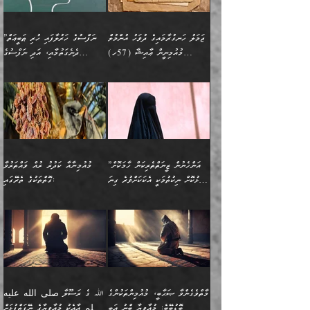
ގުޅުމެކެވެ. އެހެންކަމުން،
އަމުރުކުރިހިނދު އޭނާއަށް
ތަޖ
އަންހެނާ ވަޒީފާ އަދާކުރާ
ނުވެއެވެ. އެހުރިހާ
ތިބާގެ ވިސްނުމާއި ޚިޔާލާ
ބުނެވުނެވެ: "ވަޞިއްޔަތެއް
ތަނުގައި އުޅޭ، ފިރިހެނުން
އެންމެންވެސް މުދަލާއި ފައިސާ
އެއްގޮތްވެ ވިސްނޭ އަންހެނަކު
އޮތިއްޔާ ކުރާށެވެ." ދެން އޭނާ
ޖަމަލު ހަނގުރާމައިގެ ދުވަހު އުންމުލް
”ނަފްސުގެ ހަރުލާފައި ހުރި ޠަބީޢަތް
ހިމެނެއެވެ. އެއީ އެމީހުންގެ
އެއްކުރާ މަޤްޞަދެއްކަމުގައި
ހޯދަން ތިބާއަށް ޙާޖަތެއް
ބުނެފިއެވެ: "އަހަރެން
މުއުމިނީން ޢާއިޝާ (57ހ)
ދެނެގަތުމާއި، އަދި ނަފްސުގެ
ވޯރކްމޭޓު އަންހެނާގެ ގާތަށް
ބަލަނީ ތިބާއެވެ. އެގޮތުން
ނުވެއެވެ. ތިބާ ޙާޖަތް
ވަޞިއްޔަތް ކުރާނީ
ނިކުމެވަޑައިގަންނަވަން
އެދުންވެރިކަން ބުއްދިން ވަޒަންކުރުމަށް
”އަންހެނުން ޖިހާދުކުރަން
ނަފްސުގެ ޠަބީޢަތުގެ ހުރި
ވަދެއުޅުން ގިނަވެގެންވާ
ބައްޕަގެ ގާތުގައި: "ތިހާވަރަށް
ޤަޞްދުކުރެއްވިހިނދު އުންމުލް
އެއިން ކުރާ އަސަރު:
ޖެހިގެންވަނީ ތިބާގެ
ކޮންކަމަކަށްހެއްޔެވެ. އަހަރެން
ޖެހޭނެކަމަށްވާނަމަ ﷲ ގެ
ޞިފަތަކަކީ ކޮބައިކަން
ފިރިހެނުންނެވެ. ފަހެ އެމީހުންނީ
ބުރަކޮށް މަސައްކަތްކޮށް
މުއުމިނީން އުންމު ސަލަމާ (61ހ)
ވިސްނުމާއި ޚިޔާލާއެކު ތިބާ
ދުނިޔެއަށް ވެއްދުނީ އަހަރެންގެ
ރަސޫލާ صلى الله عليه
ނޭނގެނީސް، ނަފްސު
އެކަމަނާއަށް ލިޔުއްވިކަމަށް
ޅިޔަނުންނަށްވުރެ އެތައް
ދާއޮހޮރުވަނީ ކީއްވެހޭ"
ބަލައިގަންނަ އަންހެނަކު
ލަފައެއް ނެތިއެވެ. އެތަނުގ
وسلم ކަމަނާއަށް އެކަމަށް
ޝަހުވަތްތައް ނަގައިގަންނަ
ރިވާކުރެވެއެވެ:
ގޮތަކުން ނުރައްކާ ބޮޑު
އަހައިފިނަމަ އޭނާ ބުނާނީ
ހޯދުމެވެ. އެހެނ
ޢަހްދު ހިއްޕެވީހެވެ. ކަމަނާ
ގޮތް ވަޒަންކުރަން ބުއްދިއަށް
ބައެކެވެ. އެގޮތުން މަސައްކަތު
ތިމަންނާގެ ދަރިން
(ރަނގަޅު ސީދާ ގޮތުން)
ކުޅަދާނަނުވެއެވެ.
މާހައުލުގައި އުޅޭ ފިރިހެނުން،
އުފާކޮށްދިނުމަށެވެ. ފިރިމިހާގެ
”އަންހެނުން ޒީނަތްތެރިކަން ހާމަކޮށް
މުއުމިނާއާ ކަދުރު ރުއް ވައްތަރުވާ
ފޭވެއްޖެއެވެ! ފޭވެއްޖެއެވެ!
ނަފްސުތަކުގައިވާ ކޮންމެ
ޅިޔަނުންނާ އެކި ގޮތްގޮތުން
ގާތުން އެހެން އަހައިފިނަމަ
ފާޅުކޮށް ނިކުތުމަކީ އެކަކަށްވުރެ ގިނަ
ގޮތްތަކުގެ ތެރޭގައި:
ރަށްތަކަށް ދަތުރުފަތުރުކޮށް،
ޠަބީޢަތަކުންވެސް، އެތައް
އެއްގޮތްވެ، އަދި އެހެން
ބުނާނީ ތިމަންނާގެ
މީހުން އޭގައި ހިއްސާވާ ފާފައެކެވެ.
ތިބާގެ އަންހެން ދަރިފުޅު
🌴 ﷲ ތަޢާލާ
ކުރިއަށް ނިކުމެއުޅުން
ބައިވަރު ޝަހުވަތްތައް
ގޮތްތަކުން ނުރައްކާ
އަނބިމީހާއާއި ޢާއިލާގެ
ޢައުރަނިވާނުކޮށް، ނުވަތަ
ވަޙީކުރެއްވިއެވެ: ( أَلَمۡ
އެކަލޭގެފާނު ކަމަނާއަށް
އެނަފްސު ބަލައިގަންނަ ގޮތަށް
އިތުރުވެއެވެ. އެ ދެމީހުންގެ
ބޭނުންތައް ފުއްދާ
ޒީނަތް ހާމަކޮށްގެން
تَرَ كَیۡفَ ضَرَبَ
ނަހީކުރެއްވިކަމެއް
އަސަރުކުރެއެވެ. އެގޮތުން
މެދުގައި އެއ
ޚަރަދުކުރުމަށެވެ. އަދި ފިރިހެން
ނިކުންނަހިނދު އޭގެ
ٱللَّهُ مَثَلࣰا كَلِمَةࣰ
ނޭނގޭހެއްޔެވެ!؟ ފަހެ ދީނުގެ
ނަފްސަކީ މަތިވެ
ދަރިފުޅު
ހިއްސާއެއް ތިބާއަށްވެއެވެ.
طَیِّبَةࣰ كَشَجَرَةࣲ
ތަނބު އަރިއަޅައިފިނަމަ
ބޮޑުވެގަންނަން ބޭނުންވާ
އަދި ފިތުނަވެރިވާ ކޮންމެ
طَیِّبَةٍ أَصۡلُهَا ثَابِتࣱ
އަންހެނުން މެދުވެރިކޮށް އެ
ނަފްސެއްނަމަ؛
މާތްވެގެންވާ ޞަޙާބީ، މުއުމިންތަކުންގެ
ﷲ ގެ ރަސޫލާ صلى الله عليه
ޒުވާނެއް، އަދި އެއަންހެނާއާ
وَفَرۡعُهَا فِی
ޘާބިތެއް ނުކުރެވޭނެއެވެ! އަދި
މީސްތަކުންގެ މަދަޙަ ތަޢުރީފު
ބޮޑުބޭބެ: މުޢާވިޔާ ބްނު އަބީ
وسلم އާއެކު މުޢާވިޔާގެ ނޭފަތްޕުޅަށް