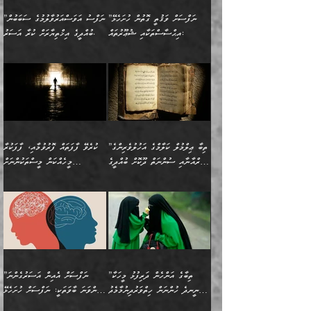
މުހިއްމު ކަންކަމާއި އަދި
ދޫކޮށްލުމުގެ ބާބު
އޭނާ ވަކިތަނަކަށް ދިޔައެވެ.
އަސަރުކުރީއެވެ. ޝަރީޢަތުގައި
”ނަފްސަށް ވަޤުތީ ގޮތުން ހުށަހެޅޭ
”ނަފްސު އަވަސްއަރުވާލުމުގެ ސަބަބުން
މުހިއްމު ނޫންކަންކަމާމެދުވެސް
ބަޔާންކުރުން: ދަންނާށެވެ!
ދެން އޭނާގެ ބުރަކަށީގައި ހުރި
ލޯބިވެވޭކަހަލަ އިޙްސާސްތައް
އިޙްސާސްތަކާއި ޝުޢޫރުތައް:
ބުއްދީގެ އިޚްތިޔާރަށް ކުރާ އަސަރު.
މާބޮޑަށް ސަމާލުވެގެން
މީސްތަކުންގެ ތެރޭގައި،
ސާމާނުތައް ބަހައްޓަންދެން
ގެނައުން މަނައެއް ނުކުރެއެވެ.
ނަފްސަށް ބައިވަރު ވަޤުތީ
ބައެއް ނަފްސުތަކުގެ
ހުށިޔާރުވެގެން އުޅޭ ބައެއް
ދެއްކުންތެރިއަކަށް ވެދާނޭކަމަށް
އަހަރެން ހުރީމެވެ. ދެން
މިސާލަކަށް ބެލުމުގެ
ޞިފަތަކާއި އިޙްސާސްތައް
ޠަބީޢަތުގައި
ނަފްސުތަކުގެ ސަބަބުން
ބިރުން ހެޔޮ ޢަމަލުކުރުން
ބުނެފީމެވެ: "މި ނޫން އެއްޗެއް
ލައްޒަތެވެ. އެކަމަކު
ލިބިގެންވެއެވެ. އެއީ
އަވަސްއަރުވާލުންވެއެވެ. ދެން
ބުއްދިއަށް ކުރާ
ދޫކޮށްލާ މީހުންވެއެވެ. އެއީ
ކިޔަން ތިބާއަށް ރަނގަޅަށް ނ
ޝަރީޢަތުން އެއ
ނަފްސުގައި ހިފެހެއްޓިގެންވާ
ކުޑަ ވަޤުތުކޮޅެއްގެ ތެރޭގައި
އަސަރުންކަމުގައި ވެދާނެއެވެ.
ގޯހެކެވެ. އަދި ޝައިޠާނާއަށް
ލާޒިމް ޠަބީޢަތުގެ ތެރޭގައިވާ
ބުއްދި ލައްވާ ނުރައްކާތެރި
އެފަދަ ކަންކަމާމެދު ވިސްނާ
ވެވޭ އެއްބަސްވުމެކެވެ.
ކަންކަމެއް ނޫނެވެ. ނަމަވެސް
ޤަރާރުތައް ނިންމާ،
ފިކުރުކުރުން މާބޮޑަށް
އެކަމަކު އޭގައި އަހަރުމެން
”ތިބާ ޢިލްމުލް ކަލާމްގެ އަހުލުވެރިންގެ
ކުރެވޭ ފާފަތައް ފޮރުވުމާއި، ފާފަކުރާ
އެއީ ހުށަހެޅި ލައިގަންނަ
އިޚްތިޔާރުކުރަން އެނަފްސު
ދިގުލައިފިނަމަ, ފުރިހަމަ ކުރުން
ތަފްޞީލުކޮށް ބުނަމެވެ.
(ޤުރްއާނާއި ސުންނަތް ދޫކޮށް ބުއްދީގެ
މީހެއްކަން މީސްތަކުންނަށް
ކަންކަމެވެ. މިސާލަކަށް:
ބޭނުންވެއެވެ. ދެން ނަފްސަށް
ޙައްޤުވާ ކަންކަން
ހެޔޮކަންތައް ބެހިގެންދަނީ:
ޙުއްޖަތްތަކާއި ވިސްނުންތައް
އެނގިގެންވުމަށް ނުރުހުންވުމާއި،
އަބޫ ޢުމަރު އަޙްމަދު ބްނު
🌴 އިބްނުލް ޖައުޒީ
ހިތާމަޔާއި އުފަލާއި،
އޭގެ އަވަސްއަރުވާލުމާއި،
ބޭނުންކޮށްގެން ދީނުގެ ކަންކަމުގައި
މީސްތަކުން އޭނާ ނުބައިކޮށްފައި
ފުރިހަމަކުރުން މަނާކުރާ
🔹ސީދާ އެކަމުގައި
މުޙައްމަދު އަލްމާލިކީ
(597ހ) ވިދާޅުވިއެވެ:
ކަންބޮޑުވުމާއި
އަނެއްކޮޅުން ބުއްދި
ވާހަކަދައްކާ މީހުންގެ) މަޖްލިސްތަކަށް
އެއްޗެހިކިޔުމަށް ނުރުހުންވުން
ކަމެއްކަމުގައި:
(ދުނިޔަވީ) ލައްޒަތެއް ނެތް
(429ހ)، ބަޣުދާދުން
”ކުރެވޭ ފާފަތައް ފޮރުވުމާއި،
ޙާޒިރުވިންހެއްޔެވެ؟“
ހުއްދަވެގެންވާކަން ބަޔާންކުރުން:
ހިތްފަސޭހަވުމާއި،
މަޝްޣޫލުކޮށްލާފަދަ އެހެރަ
ރައްކާތެރިކަމުގެ ފިޔަވަޅުތައް
ކަންކަމެވެ. މިސާލަކަށް
ޤައިރަވާނުގެ ރަށަށް އައިހިނދު
ފާފަކުރާ މީހެއްކަން
ބިރުވެރިކަމާއި އަމާންކަމުގެ
އިޙްސާސްތަކާއި ޝުޢޫރުތައް
އެޅުމާއި، ދިމާވެދާނޭ ގޮތ
ނަމާދާއި، ރޯދައާއި، ޙައްޖާއި،
އަބޫ މުޙައްމަދު އިބްނު އަބީ
މީސްތަކުންނަށް
އިޙްސާސާއި، މޮޅިވެރިކަމާއި
ޖަމަޢަވެއްޖެނަމަ, އެހިނދުން
ހަ
ޒައިދު އަލްޤައިރަވާނީ
އެނގިގެންވުމަށް
ހިތްހަމަޖެހުމާއި އެނޫންވެސް
ނުބައި ރައުޔު، އަދި ފަހުން
”ތިބާގެ އަންހެން ދަރިފުޅު މީހަކާ
”ނަފްސަށް އެއިން އަސަރުގެންނަ
(386ހ) އެކަލޭގެފާނާ
ނުރުހުންވުމާއި، މީސްތަކުން
ގިނަ ކަންކަމެވެ. މި
ހިތާމަކުރާނޭ ކަންކަން ބުއްދިން
ނީނދެ ހުންނަން ހިތްވަރުދިނުމާމެދު
ތިންވަނަ ބާވަތަކީ: ނަފްސަށް ހުށަހެޅޭ
ވާހަކަދައްކަވަމުން
އޭނާ ނުބައިކޮށްފައި
ޞިފަތަކުން ކަމެއް ނަފްސުގައި
އިޚްތިޔާރުކުރެއެވެ. އަދި
ތިބާ ހުށިޔާރުވެ ޚަބަރުދާރުވާށެވެ!
ކަންކަމެވެ. (ޝުޢޫރުތަކާއި