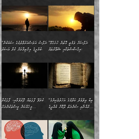
އެކަމެއްގައި އެހާ ދިގުކޮށް
🌴 އިބްނުލް ޖައުޒީ
އުފުލަމުންދިޔައެވެ. އޭރު އޭނާ
ފެށުން އައި ގޮތަކީ:
ދެންނެވުނެވެ: ”އެގޮތަށް
މީހާގެ އަތުގައި އެއްޗެއް
ވިސްނުން ޙައްޤުނުވާ
(597ހ) ވިދާޅުވިއެވެ:
ކިޔަމުންދިޔައެވެ: «الْحَمْدُ
ޞައްޙަކޮށްވާ ޠަބީޢަތެއް
ނެތްނަމަ ދެން
ނެތަސް ކަންބޮޑުވެ
ކަންކަމުގައި މާބޮޑަށް
”ދެއްކުންތެރިކަމާއި
لِله، أسْتَغْفِرُ الله»
ބަދަލުކޮށްލާ ގޮތަށް އައި
ކޮންކަމެއްތޯއެވެ؟“
ހިތާމަކުރުމެއް ނެތެވެ. އެހެނީ
ވިސްނުމަކީ ބައްޔެކެވެ.
އާފާތްތަކަށް ބިރުން
އެވެ. އެއަށްވުރެ އިތުރަށް
ލޯބިވާކަހަލަ އިޙްސާސެކެވެ.
ވިދާޅުވިއެވެ: ”ދިގުކޮށް
ބުއްދިވެރިޔާއަށް ތަނ
ފަހަރެއްގައި މިހެންވަނީ
ހެޔޮކަންތައް ކުރުން
އެއްޗެއް ނުކިޔައެވެ. ދެން
ދެން އެ ޠަބީޢަތުން ބުއްދިއަށް
މުހިއްމު ކަންކަމާއި އަދި
ދޫކޮށްލުމުގެ ބާބު
އޭނާ ވަކިތަނަކަށް ދިޔައެވެ.
އަސަރުކުރީއެވެ. ޝަރީޢަތުގައި
”ނަފްސަށް ވަޤުތީ ގޮތުން ހުށަހެޅޭ
”ނަފްސު އަވަސްއަރުވާލުމުގެ ސަބަބުން
މުހިއްމު ނޫންކަންކަމާމެދުވެސް
ބަޔާންކުރުން: ދަންނާށެވެ!
ދެން އޭނާގެ ބުރަކަށީގައި ހުރި
ލޯބިވެވޭކަހަލަ އިޙްސާސްތައް
އިޙްސާސްތަކާއި ޝުޢޫރުތައް:
ބުއްދީގެ އިޚްތިޔާރަށް ކުރާ އަސަރު.
މާބޮޑަށް ސަމާލުވެގެން
މީސްތަކުންގެ ތެރޭގައި،
ސާމާނުތައް ބަހައްޓަންދެން
ގެނައުން މަނައެއް ނުކުރެއެވެ.
ނަފްސަށް ބައިވަރު ވަޤުތީ
ބައެއް ނަފްސުތަކުގެ
ހުށިޔާރުވެގެން އުޅޭ ބައެއް
ދެއްކުންތެރިއަކަށް ވެދާނޭކަމަށް
އަހަރެން ހުރީމެވެ. ދެން
މިސާލަކަށް ބެލުމުގެ
ޞިފަތަކާއި އިޙްސާސްތައް
ޠަބީޢަތުގައި
ނަފްސުތަކުގެ ސަބަބުން
ބިރުން ހެޔޮ ޢަމަލުކުރުން
ބުނެފީމެވެ: "މި ނޫން އެއްޗެއް
ލައްޒަތެވެ. އެކަމަކު
ލިބިގެންވެއެވެ. އެއީ
އަވަސްއަރުވާލުންވެއެވެ. ދެން
ބުއްދިއަށް ކުރާ
ދޫކޮށްލާ މީހުންވެއެވެ. އެއީ
ކިޔަން ތިބާއަށް ރަނގަޅަށް ނ
ޝަރީޢަތުން އެއ
ނަފްސުގައި ހިފެހެއްޓިގެންވާ
ކުޑަ ވަޤުތުކޮޅެއްގެ ތެރޭގައި
އަސަރުންކަމުގައި ވެދާނެއެވެ.
ގޯހެކެވެ. އަދި ޝައިޠާނާއަށް
ލާޒިމް ޠަބީޢަތުގެ ތެރޭގައިވާ
ބުއްދި ލައްވާ ނުރައްކާތެރި
އެފަދަ ކަންކަމާމެދު ވިސްނާ
ވެވޭ އެއްބަސްވުމެކެވެ.
ކަންކަމެއް ނޫނެވެ. ނަމަވެސް
ޤަރާރުތައް ނިންމާ،
ފިކުރުކުރުން މާބޮޑަށް
އެކަމަކު އޭގައި އަހަރުމެން
”ތިބާ ޢިލްމުލް ކަލާމްގެ އަހުލުވެރިންގެ
ކުރެވޭ ފާފަތައް ފޮރުވުމާއި، ފާފަކުރާ
އެއީ ހުށަހެޅި ލައިގަންނަ
އިޚްތިޔާރުކުރަން އެނަފްސު
ދިގުލައިފިނަމަ, ފުރިހަމަ ކުރުން
ތަފްޞީލުކޮށް ބުނަމެވެ.
(ޤުރްއާނާއި ސުންނަތް ދޫކޮށް ބުއްދީގެ
މީހެއްކަން މީސްތަކުންނަށް
ކަންކަމެވެ. މިސާލަކަށް:
ބޭނުންވެއެވެ. ދެން ނަފްސަށް
ޙައްޤުވާ ކަންކަން
ހެޔޮކަންތައް ބެހިގެންދަނީ:
ޙުއްޖަތްތަކާއި ވިސްނުންތައް
އެނގިގެންވުމަށް ނުރުހުންވުމާއި،
އަބޫ ޢުމަރު އަޙްމަދު ބްނު
🌴 އިބްނުލް ޖައުޒީ
ހިތާމަޔާއި އުފަލާއި،
އޭގެ އަވަސްއަރުވާލުމާއި،
ބޭނުންކޮށްގެން ދީނުގެ ކަންކަމުގައި
މީސްތަކުން އޭނާ ނުބައިކޮށްފައި
ފުރިހަމަކުރުން މަނާކުރާ
🔹ސީދާ އެކަމުގައި
މުޙައްމަދު އަލްމާލިކީ
(597ހ) ވިދާޅުވިއެވެ:
ކަންބޮޑުވުމާއި
އަނެއްކޮޅުން ބުއްދި
ވާހަކަދައްކާ މީހުންގެ) މަޖްލިސްތަކަށް
އެއްޗެހިކިޔުމަށް ނުރުހުންވުން
ކަމެއްކަމުގައި:
(ދުނިޔަވީ) ލައްޒަތެއް ނެތް
(429ހ)، ބަޣުދާދުން
”ކުރެވޭ ފާފަތައް ފޮރުވުމާއި،
ޙާޒިރުވިންހެއްޔެވެ؟“
ހުއްދަވެގެންވާކަން ބަޔާންކުރުން:
ހިތްފަސޭހަވުމާއި،
މަޝްޣޫލުކޮށްލާފަދަ އެހެރަ
ރައްކާތެރިކަމުގެ ފިޔަވަޅުތައް
ކަންކަމެވެ. މިސާލަކަށް