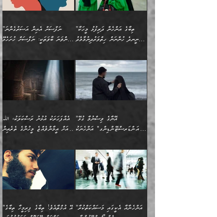
ޤައިރަވާނުގެ ރަށަށް އައިހިނދު
ފާފަކުރާ މީހެއްކަން
ބިރުވެރިކަމާއި އަމާންކަމުގެ
އިޙްސާސްތަކާއި ޝުޢޫރުތައް
އެޅުމާއި، ދިމާވެދާނޭ ގޮތ
ނަމާދާއި، ރޯދައާއި، ޙައްޖާއި،
އަބޫ މުޙައްމަދު އިބްނު އަބީ
މީސްތަކުންނަށް
އިޙްސާސާއި، މޮޅިވެރިކަމާއި
ޖަމަޢަވެއްޖެނަމަ, އެހިނދުން
ހަ
ޒައިދު އަލްޤައިރަވާނީ
އެނގިގެންވުމަށް
ހިތްހަމަޖެހުމާއި އެނޫންވެސް
ނުބައި ރައުޔު، އަދި ފަހުން
”ތިބާގެ އަންހެން ދަރިފުޅު މީހަކާ
”ނަފްސަށް އެއިން އަސަރުގެންނަ
(386ހ) އެކަލޭގެފާނާ
ނުރުހުންވުމާއި، މީސްތަކުން
ގިނަ ކަންކަމެވެ. މި
ހިތާމަކުރާނޭ ކަންކަން ބުއްދިން
ނީނދެ ހުންނަން ހިތްވަރުދިނުމާމެދު
ތިންވަނަ ބާވަތަކީ: ނަފްސަށް ހުށަހެޅޭ
ވާހަކަދައްކަވަމުން
އޭނާ ނުބައިކޮށްފައި
ޞިފަތަކުން ކަމެއް ނަފްސުގައި
އިޚްތިޔާރުކުރެއެވެ. އަދި
ތިބާ ހުށިޔާރުވެ ޚަބަރުދާރުވާށެވެ!
ކަންކަމެވެ. (ޝުޢޫރުތަކާއި
އެގޮތަށް ތިމަންނާ ހިތްވަރުދެނީ
އެގޮތުން ނަފްސުގެ
އެއްސެވިއެވެ: ”ތިބާ ޢިލްމުލް
އެއްޗެހިކިޔުމަށް ނުރުހުންވުން
އިޙްސާސްތަކެވެ.)
އަބަދުމެ ހަރުލައިގެން
ފަހަރެއްގައި އެފަދަ ބުއްދިއެއް
ކިހިނެއްހެއްޔެވެ؟ އެކަމަށް
ޠަބީޢަތުގައި ލޯބިވުމާއި
ކަލާމްގެ އަހުލުވެރިންގެ
ހުއްދަވެގެންވާކަން
ދާއިމަކަށް ނުހުރެއެވެ. އެކަމަކު
ބަލިކަށިވެ ގަމާރުވެ
ހިތްވަރުދޭން ބޭނުންކުރާ
ނުރުހުންވުމާއި، އުފާވުމާއި
(ޤުރްއާނާއި ސުންނަތް ދޫކޮށް
ބަޔާންކުރުން: ކުރެވޭ ނުބައި
އެކަންކަން ލައިގަނެފައި
ކޮސްވެގެންވާ ކަމަށް ތުހުމަތުވެ
ފެތުރިގެންވާ ފަސް ގޮތެއް
ދެރަވުންވެއެވެ. މިއީ
ބުއްދީގެ ޙުއްޖަތްތަކާއި
ކަންތައް ފޮރުވާ
އަނެއްކާ ފިލ
އަހަރެން ތިބާއަށް ކިޔާދޭނަމެވެ.
ނަފްސުތަކުގައިވާ ޠަބީޢީ
ވިސްނުންތައް ބޭނުންކޮށްގެން
ވަންހަނާކުރުމަކީ
ތިބާގެ އަންހެން ދަރިފުޅަށް
ޞިފަތަކެކެވެ. ނަމަވެސް
ދީނުގެ ކަންކަމުގައި
ދެއްކުންތެރިކަމެއްކަމުގައި
”އޭނާގެ ވިސްނުމާ ގުޅޭ
އެއްފަހަރަކު އުޅުނު ރަސްކަލަކު، ﷲ
އަދި އެކުއްޖާގެ
އެކަންކަން އިންސާނާއަށް
ވާހަކަދައްކާ މީހުންގެ)
ހީކުރާ މީހަކު ހީކޮށްފާނެއެވެ.
"އަންޑަރސްޓޭންޑިންގ" އަންހެނަކު
އަށް އީމާންވެއްޖެ މީހުންގެ ތެރެއިން
މުސްތަޤްބަލަށް އެކަމުގެ
ޖެހޭހިނދު އެއީ ވަޤުތީ ގޮތުން
މަޖްލިސްތަކަށް
އެކަންވަނީ އެހެންނެއް ނޫނެވެ.
ހޯދަން ވަރުބަލިވެގެން އުޅެއެވެ.
މީހަކު އަތުޖެހިއްޖެނަމަ އެމީހަކު
އޭ އަޚާއެވެ! ތިބާއާ އެއްފަދަ
🌴 ހިޝާމު ބްނު އިސްމާޢީލު
ނުރައްކާ ނޭނގިހުރެވެސް ތިބާ
ހުށަހެޅޭ ޞިފަތަކަކަށްވެއެވެ.
ޞަލީބަށް އެރުވުމަށް އަމުރުކުރަމުން
ޙާޒިރުވިންހެއްޔެވެ؟“ އަބޫ
މަނާވެގެންވާކަމަކީ
ފިރިހެނަކާ މެނުވީ ތިބާގެ
(217ހ) ކިޔާދެއްވިއެވެ:
އެކަމަށް ވެއްޓިފައި
ދެން އޭގެ ޠަބީޢީ
ދިޔައެވެ.
ޢުމަރު ވިދާޅުވިއެވެ:
އިންސާނާއަކީ ވަރަޢަވެރި
ވިސްނުމާ އެއްގޮތްވެ
”އެއްފަހަރަކު އުޅުނު
ވެދާނެއެވެ: 1- އާމްދަނީ
މިންގަނޑަށްވުރެ އެޞިފަތައް
”އާނއެކެވެ. އަހަރެން
މީހެއްކަމުގައި މީހުންނަށް
އަންޑަރސްޓޭންޑު
ރަސްކަލަކު، ﷲ އަށް
ހޯދަން މަސައްކަތްކުރުމާއި
ބޭރުވެއްޖެނަމަ, އެހިސާބުން
ދެފަހަރަކު ޙާޒިރުވީމެވެ. ދެން
ދައްކަންވެގެން، އަދި އޭނާއަކީ
ނުވެވޭނެއެވެ. ދެންފަހެ
އީމާންވެއްޖެ މީހުންގެ ތެރެއިން
ވަޒީފާ އަދާކުރުމުގެ ދަރަޖަ
ބުއްދިއަށް އަސަރުކުރެއެވެ.
އެއަށ
ﷲ ދެކެ ބިރުގަންނަ
އަންހެނާއަށް ބަލާއިރު ތިޔަ
މީހަކު އަތުޖެހިއްޖެނަމަ
ބޮޑުކޮށް މަތިކުރުމެވެ.
ޠަބީޢީ އާދައިގެ މިން ތެރޭގައި
”އަންހެނާއާ އެކީގައި މަސައްކަތްކުރާ
”އޭ އުޚްތާއެވެ! ތިބާގެ ފިރިމީހާ ތިބާގެ
ދެމީހުންގެ ގުޅުމަކީ އެކަކު
އެމީހަކު ޞަލީބަށް އެރުވުމަށް