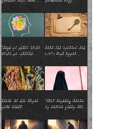
ޚާއްޞަކޮށް ޑޮކްޓަރީކަމާއި
އެޞިފަތައް ހުރިނަމަ,
ފިރިހެން ވޯރކްމޭޓުންނާއި
މައްޗަށް ހޭދަކޮށް ޚަރަދުކުރުމަކީ
އަނެކަކުގެ ވިސްނުން ފަހުމްވެ
އަމުރުކުރަމުން ދިޔައެވެ. ދެން
އިންޖިނޭރުކަންފަދަ
އެޞިފަތަކަށް އަސަރުކުރުވާ،
ކްލާސްމޭޓުންނަކީ މަރެވެ.
ޢައިބެއް ނޫނެވެ.
ޅިޔަނުންނާއިމެދު ޙަދީޘްގައި
ހަމަ އެގޮތަށް ތިބާގެ
ދޭހަވުމަށްވުރެ މާ މަތީ
ﷲ އަށް އީމާންވާ މީހުންގެ
ވަޒީފާތަކެވެ. އެހެނީ ވަޒީފާ
އޭގެ މައްޗަށް ޙުކުމްކުރާ
އައިސްފައިވަނީ އެއީ މަރު
ބައްޕައާއި، ތިބާގެ ފިރިހެން
ގުޅުމެކެވެ. އެއީ އެކަކު
ތެރެއިން މީހަކު ގެނެވި
އަދާކުރުމުގެ ދަރަޖަ ބޮޑުކޮށް
އެއްޗަކީ ބުއްދިކަމުގައިވެއެވެ.
ކަމުގައިއެވެ. އައުލަވީ
ދަރިފުޅުވެސް ތިބާއަށް
އަނެކަކު ފުރިހަމަކޮށްދޭ
ޞަލީބަށް އެރުވުމަށް
މަތިކުރާ ޒުވާން އަންހެނާ
އެއީ ބުއްދީގައި ޢިލްމާއި،
ޤިޔާސުން އެޙަދީޘްގައި:
ޚަރަދުކޮށްދިނުން ޢައިބަކަށް
ގުޅުމެކެވެ. އެހެންކަމުން،
އަމުރުކުރިހިނދު އޭނާއަށް
ތަޖ
އަންހެނާ ވަޒީފާ އަދާކުރާ
ނުވެއެވެ. އެހުރިހާ
ތިބާގެ ވިސްނުމާއި ޚިޔާލާ
ބުނެވުނެވެ: "ވަޞިއްޔަތެއް
ތަނުގައި އުޅޭ، ފިރިހެނުން
އެންމެންވެސް މުދަލާއި ފައިސާ
އެއްގޮތްވެ ވިސްނޭ އަންހެނަކު
އޮތިއްޔާ ކުރާށެވެ." ދެން އޭނާ
ޖަމަލު ހަނގުރާމައިގެ ދުވަހު އުންމުލް
”ނަފްސުގެ ހަރުލާފައި ހުރި ޠަބީޢަތް
ހިމެނެއެވެ. އެއީ އެމީހުންގެ
އެއްކުރާ މަޤްޞަދެއްކަމުގައި
ހޯދަން ތިބާއަށް ޙާޖަތެއް
ބުނެފިއެވެ: "އަހަރެން
މުއުމިނީން ޢާއިޝާ (57ހ)
ދެނެގަތުމާއި، އަދި ނަފްސުގެ
ވޯރކްމޭޓު އަންހެނާގެ ގާތަށް
ބަލަނީ ތިބާއެވެ. އެގޮތުން
ނުވެއެވެ. ތިބާ ޙާޖަތް
ވަޞިއްޔަތް ކުރާނީ
ނިކުމެވަޑައިގަންނަވަން
އެދުންވެރިކަން ބުއްދިން ވަޒަންކުރުމަށް
”އަންހެނުން ޖިހާދުކުރަން
ނަފްސުގެ ޠަބީޢަތުގެ ހުރި
ވަދެއުޅުން ގިނަވެގެންވާ
ބައްޕަގެ ގާތުގައި: "ތިހާވަރަށް
ޤަޞްދުކުރެއްވިހިނދު އުންމުލް
އެއިން ކުރާ އަސަރު:
ޖެހިގެންވަނީ ތިބާގެ
ކޮންކަމަކަށްހެއްޔެވެ. އަހަރެން
ޖެހޭނެކަމަށްވާނަމަ ﷲ ގެ
ޞިފަތަކަކީ ކޮބައިކަން
ފިރިހެނުންނެވެ. ފަހެ އެމީހުންނީ
ބުރަކޮށް މަސައްކަތްކޮށް
މުއުމިނީން އުންމު ސަލަމާ (61ހ)
ވިސްނުމާއި ޚިޔާލާއެކު ތިބާ
ދުނިޔެއަށް ވެއްދުނީ އަހަރެންގެ
ރަސޫލާ صلى الله عليه
ނޭނގެނީސް، ނަފްސު
އެކަމަނާއަށް ލިޔުއްވިކަމަށް
ޅިޔަނުންނަށްވުރެ އެތައް
ދާއޮހޮރުވަނީ ކީއްވެހޭ"
ބަލައިގަންނަ އަންހެނަކު
ލަފައެއް ނެތިއެވެ. އެތަނުގ
وسلم ކަމަނާއަށް އެކަމަށް
ޝަހުވަތްތައް ނަގައިގަންނަ
ރިވާކުރެވެއެވެ:
ގޮތަކުން ނުރައްކާ ބޮޑު
އަހައިފިނަމަ އޭނާ ބުނާނީ
ހޯދުމެވެ. އެހެނ
ޢަހްދު ހިއްޕެވީހެވެ. ކަމަނާ
ގޮތް ވަޒަންކުރަން ބުއްދިއަށް
ބައެކެވެ. އެގޮތުން މަސައްކަތު
ތިމަންނާގެ ދަރިން
(ރަނގަޅު ސީދާ ގޮތުން)
ކުޅަދާނަނުވެއެވެ.
މާހައުލުގައި އުޅޭ ފިރިހެނުން،
އުފާކޮށްދިނުމަށެވެ. ފިރިމިހާގެ
”އަންހެނުން ޒީނަތްތެރިކަން ހާމަކޮށް
މުއުމިނާއާ ކަދުރު ރުއް ވައްތަރުވާ
ފޭވެއްޖެއެވެ! ފޭވެއްޖެއެވެ!
ނަފްސުތަކުގައިވާ ކޮންމެ
ޅިޔަނުންނާ އެކި ގޮތްގޮތުން
ގާތުން އެހެން އަހައިފިނަމަ
ފާޅުކޮށް ނިކުތުމަކީ އެކަކަށްވުރެ ގިނަ
ގޮތްތަކުގެ ތެރޭގައި:
ރަށްތަކަށް ދަތުރުފަތުރުކޮށް،
ޠަބީޢަތަކުންވެސް، އެތައް
އެއްގޮތްވެ، އަދި އެހެން
ބުނާނީ ތިމަންނާގެ
މީހުން އޭގައި ހިއްސާވާ ފާފައެކެވެ.
ތިބާގެ އަންހެން ދަރިފުޅު
🌴 ﷲ ތަޢާލާ
ކުރިއަށް ނިކުމެއުޅުން
ބައިވަރު ޝަހުވަތްތައް
ގޮތްތަކުން ނުރައްކާ
އަނބިމީހާއާއި ޢާއިލާގެ
ޢައުރަނިވާނުކޮށް، ނުވަތަ
ވަޙީކުރެއްވިއެވެ: ( أَلَمۡ
އެކަލޭގެފާނު ކަމަނާއަށް
އެނަފްސު ބަލައިގަންނަ ގޮތަށް
އިތުރުވެއެވެ. އެ ދެމީހުންގެ
ބޭނުންތައް ފުއްދާ