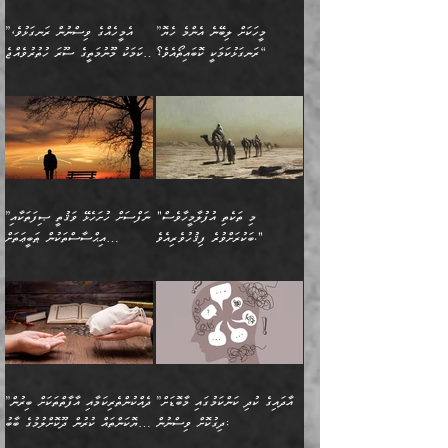
ބޮޑުވެގެންވެއެވެ. އެއީ
ކައިވެނިކުރުވުމުގައި
އަހަރެންނަށް އޭތި އަނބުރާ
މަސްހުނިކޮށްލައެވެ. އެގޮތުން
ފާފަވެރިޔާގެ ކުރިމަތިލުން
ފަރުވާކުޑަކޮށް، ޢާއިލާއެއް
”މީހަކަށް ލިބޭނެ އެންމެ ހެޔޮ
”އެމީހެއްގެ ވިސްނުން ރަނގަޅުވެ،
ރައްދުކުރައްވައިފިނަމަ ފަހެ
މީހަކު ބުރު ސޫރަ ރީތި
ކިތަންމެ ކުޑަކަމެއްވިޔަސް
ބިނާކޮށް ކައިވެންޏެއް
ރަނގަޅުކަމަކީ ކޮބައިތޯއެވެ؟“
އެކަމަކު މޫނުމަތީގެ ސޫރަ ހުތުރުވެއްޖެ
އެކަލާނގެ ރުއްސަވާނޭ
ފުރިހަމަ، މުދާތައް
މީހާ,
އޭގެ މުޞީބާތް ބޮޑުވެގެންވާ
ޤާއިމުކުރުން ދޫކޮށްފައި
🪨 އިބްނުލް މުބާރަކު
☘️ އިބްނު ޙިއްބާނު
ޙަމްދުގެ ބަސްތަކަކުން
ތަނަވަސްވެ، އެކަމަކު އެއާއެކު
ގޮތަށެވެ. އަދި ބުއްދިވެރިކަމުގެ
ކިޔެވުމާއި އެހެން
(181ހ) އަށް ދެންނެވުނެވެ:
(354ހ) ވިދާޅުވިއެވެ:
އަހަރެން އެކަލާނގެއަށް
ޢަޤީދާއާއި ފިކުރު ފުރެދިގެންވާ
ތެރޭގައި: އެއްވެސް ކަ
މަޤްޞަދުތަކުގައި އެކުދިން
”މީހަކަށް ލިބޭނެ އެންމެ ހެޔޮ
”އެމީހެއްގެ ވިސްނުން
ޙަމްދުކުރާހުށީމެވެ.“ ދެން މާ
މީހަކަށް ވެދާނެއެވެ. ދެން
މަޝްޣޫލުކުރުވުމާމެދު ތިބާ
ރަނގަޅުކަމަކީ ކޮބައިތޯއެވެ؟“
ރަނގަޅުވެ، އެކަމަކު
ގިނައިރެއް ނުވެ އޭގެ
މިފަދަ މީހަކުގެ ރީތިކަމާއި
ނަމަނަމަ ސަމާލުވެ
ވިދާޅުވިއެވެ: ”އޭނާގެ
މޫނުމަތީގެ ސޫރަ ހުތުރުވެއްޖެ
އަސްދާނުގޮނޑިއާއި ލަގަނާއި
އޭނާގެ މޮޅެތި ތަކެއްޗަށްޓަކައި
ކިބައިގައިވާ ފުރާ ފުރިހަމަ
މީހާ, ފަހެ އޭނާގެ ނަފްސުގެ
އެކީގައި އޭތި ގެނެވުނެވެ.
ބެލުމަކީ: އޭނާގެ ޢަޤީދާއާއި
"މި ތަކެތި އުފުލާމީހާވެސް
”ނަފްސަށް ހުށަހެޅޭ ވަޤުތީ ޞިފަތަކާއި
ބުއްދިއެވެ.“ ދެންނެވުނެވެ:
(ބުއްދިއާއި ވިސްނުމުގެ)
ދެން އެކަލޭގެފާނު އެއަށް
ޤަބޫލުކުރާ ގޮތްތަކާއި
ބަކުރަށްވުރެ ފިޤުހުވެރިއެވެ."
އިޙްސާސްތަކުން ޠަބީޢަތަށް
”އެގޮތަށް ލިބިގެންނުވިނަމަ
ހެޔޮކަމުން އޭނާގެ މޫނުގެ
ސަވާރުވިއެވެ. އަދި އޭގެ
ފިކުރުވެސް ނަފްސަށް
އަސަރުކުރުން:
🔅 ބަކްރު ބްނު ޢަބްދި ﷲ
ނަފްސަށް ހުށަހެޅިގެން އަންނަ
ދެން ކޮން އެއްޗެއްތޯއެވެ؟“
ހުތުރުކަން ހަނދާން
މައްޗަށް ސީދާވިހިނދު، ހެދުން
ރަނގަޅުކޮށް ޖަރީކޮށްދޭ
އަލްމުޒަނީ (108ހ)
އެކި ވައްތަރުގެ
ވިދާޅުވިއެވެ: ”ރިވެތި ރަނގަޅު
ނައްތާލައެވެ. އަނެއްކޮޅުން
ބޮނޑިކޮށްލައްވާފައި، އުޑާއި
ކަމެކެވެ. އެއީ (ޙަޤީޤަތުގައި)
ކިޔާދެއްވިއެވެ: ”އަހަރެން
އިޙްސާސްތަކުގެ ބާރުމިން ހުރި
އަދަބެކެވެ.“ ދެންނެވުނެވެ:
އެމީހަކުގެ މޫނުމަތި ރީތިވެ،
ދިމާލަށް އިސްތަށިފުޅު
އެ ދެކަންތަކުގެ ދ
އެއްފަހަރަކު ގެއިން
މިންވަރަކުން އިންސާނާގެ
”އެކަން ނެތްނަމަ ދެން
އެކަމަކު ވިސްނުން ކޮށި
ނިކުމެގެންދަނިކޮށް އެއްޗެހި
ޠަބީޢަތަށް އަސަރުކުރެއެވެ...
ކޮންކަމެއްތޯއެވެ؟“
ވެއްޖެނަމަ, އޭނާގެ ނަފްސުގެ
އުފުލުމުގެ މަސައްކަތްކުރާ
ދެން އެއަށްފަހު އެ ޠަބީޢަތުން
ވިދާޅުވިއެވެ: ”އޭނާ
އުނިކަމާހުރެ މޫނުމަތީގެ ހުރި
”އާދައިގެ ކުދި ކަންކަމުގައި މާބޮޑަށް
”ދެއްކުންތެރިކަމާއި އާފާތްތަކަށް ބިރުން
މީހަކާ ދިމާވިއެވެ. އޭނާގެ
ބުއްދިއަށް އަސަރުކުރެއެވެ...
މަޝްވަރާއަށް އަހާނޭ ރަނގަޅު
ރީތިކަން ދާހުއްޓެވެ.
ދިގުކޮށް ވިސްނުން:
ހެޔޮކަންތައް ކުރުން ދޫކޮށްލުމުގެ ބާބު
ސާމާނު އޭރު
މިއަސަރުކުރުމުގެ އަޞްލުގެ
ޞާލިޙު އަޚެކެވެ.“
އެހެންކަމުން ވިސްނުންތެރި
ބަޔާންކުރުން: