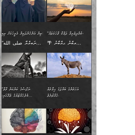
(354ހ) ވިދާޅުވިއެވެ:
ވިދާޅުވިއެވެ: ”މީހުން ފެނުމުން
އެމީހެއްގެ ބުއްދި އެމީހަކާ
ވިއްދައިގެން ޢިލްމު ހޯދަން
އަންހެނާއަށް ދިމާވެ ވަރުގަދަ
ނުކުޅެދުމަކުން އަދި އެ ޢިލްމު
"ދުނިޔެމަތީގައި މީހަކަށް
އަޅުކަމުގައި ހީވާގިވެ
އެކުގައިވާ މީހަކީ: އެމީހަކު
އުޅެ އަދި އެކަމުގައި
އިޙްސާސެއް އޭނާއަށް
ޙިފްޡުކޮށް
ލިބޭނެ ހެޔޮ ޞިފަތަކުން
މުރާލިވުން ޞައްޙަ ކަންކަމާއި
ވާހަކަދެއްކުމުގެ ކުރިން
ދެމިހުރުމެވެ. އެހެނީ ދުނިޔޭގެ
އާދެއެވެ. އަދި އެއާއެކު
އެންމެ ފުރަތަމަކަމަކީ
ޞައްޙަ ނުވާ ކަންކަން
އެމީހަކުގެ ފުށުން އެ ނިކުންނަ
ސަބަބުތަކުން އެއްވެސް
އެއަންހެނ
ބުއްދިވެރިކަމެވެ. އަދި އެއީ
ބަޔާންކުރުން: މީހަކު
އެއްޗެއް ފެންނަ މީހާއެވެ.
ސަބަބަކަށް ސާފުކޮށް
”ބުއްދިވެރިޔާ ދައްކާ ވާހަކަތައް،
ތިން އަންހެންދަރިން އެމީހަކަށް ލިބި:
ﷲ ތަޢާލާ އެކަލާނގެ
ރޭއަޅުކަންކުރާ ބަޔަކާއެކުގައި
ދެންފަހެ އެމީހަކުގެ ބުއްދި
ރަނގަޅަށް ވާޞިލުވެވޭހުށީ
🌴 އިބްނު ޙިއްބާނު
”ނަބިއްޔާ صلى الله
އަޅުތަކުންނަށް ދެއްވި އެންމެ
ރޭގަނޑު ހޭދަކޮށްފާނެއެވެ.
ބޭރު ފެންޑާގައި އޮންނަ
އެކަމުގައި ޢިލްމު ސާފުކޮށް
(354ހ) ވިދާޅުވިއެވެ:
عليه وسلم
ހެޔޮ ރަނގަޅު ކަންތަކުންވާ
ދެން އެމީހުން ރޭގަނޑުގެ ގިނަ
މީހަކީ: ވާހަކަތަކެއް ދައްކާފައި
ޚާލިޞްވެގެންނެވެ. އަދި
”ބުއްދިވެރިޔާ ދައްކާ
ޙަދީޘްކުރެއްވިކަމަށް
ކަމެކެވެ. އެހެންކަމުން އެއާ
ވަޤުތު ނަމާދުކޮށްފާނެއެވެ.
ދެން އޭގެ ފަހުން އެނިކުތް
ބުއްދިވެރިޔަކު ވެއްޖެއްޔާ
ވާހަކަތައް، ޞައްޙަކޮށް
ރިވާކުރެވެއެވެ: "ތިން
އިދިކޮޅު ޞިފައެއް
އަނެއްކޮޅުން މީނާގެ ޢާދައަކީ
އެއްޗެ
ނިންމާނޭކަމަކީ: އެމީހަކު
ސަލާމަތުންވާ ހަށިގަނޑެއް
އަންހެންދަރިން އެމީހަކަށް ލިބި:
ޤާއިމުކޮށްގެން ހުރި މީހަކާ
ސާޢަތެއްވަރު އިރުކޮޅެއް
ކުރާކަމަކާ
ސީދާވާހެން ސީދާވާނެއެވެ.
1-ދެން އެކުދިން
އެކުގައި އިށީންދެ އުޅެގެން
ރޭއަޅުކަންކުރުމެވެ. ދެން މީނާ
އަނެއްކޮޅުން ޖާހިލުމީހާ ދައްކާ
އަދަބުވެރިކުރުވާ 2-އަދި
ﷲ ދެއްވި ނިޢުމަތް
(އެމީހުންނާ އެކުގައި
އަހަރެންގެ ބައްޕަގެ ޙިމާރެއް
”ނަފްސުގެ ކަންކަން ރާވާ
ވާހަކަތައް، ބަލިވެފައިވާ
އެކުދިން ކައިވެނިކުރުވާ 3-
ގަޑުބަޑުކޮށް
ރޭކުރާއިރު) އެމީހުންނާ
ގެއްލުނެވެ.
ބެލެހެއްޓުމުގެ ތެރޭގައި:
ހަށިގަނޑެއް އެގޮތްމިގޮތްވާހެން
އަދި އެކުދިންނަށް ހެޔޮކޮށް
ހުތުރުނުކުރާހުއްޓެވެ...
އެއްގޮތްވެއެވެ. ނުވަތަ އެމީހުން
މަގުފުރެދިފައިވާ ބަޔަކުގެ ކިބައިގައިވާ
🌱 ޖަޢުފަރު ބްނު މުޙައްމަދު
އެމީހުންގެ މަގުފުރެދުމާއި
ފުށޫއަރާ އިދިކީލަވާނެއެވެ. އަދި
ހިތައިފިނަމަ ފަހެ އެމީހަކަށްވަނީ
މޮޅެތި ރިވެތި ކަންކަމަށް ބަލާ
ބުއްދިއާއި ވިސްނުންތެރިކަން
ރޯދަ ހިފާއިރު މީނާވެސް
(148ހ) ކިޔާދެއްވިއެވެ:
އެމޮޅެތި ކަންކަމާ ގުޅުމެއް
ވިސްނުން ދިގު ނުކުރުންވެއެވެ.
ބުއްދިވެރިޔާގެ ބަސްތައް އެއީ
ސުވަރުގެއެވެ." 📖 ސުނަނު
އިތުރުކޮށްދޭނެ ކަމަކީ: އޭނާފަދަ
އެމީހުންނާއެކު ރޯދަހިފައެވެ.
”އަހަރެންގެ ބައްޕަގެ ޙިމާރެއް
ނުވެއެވެ. އެހެނީ ނަފްސަކީ
ކިތަންމެ މަދު
އަބީ ދާވޫދު 📖 ފަހެ ތިބާގެ
(އެހެން ބުއްދިވެރިންނާ)
އެމީހުން
ގެއްލުނެވެ. ދެން ބައްޕަ
ވަޒަންހަމަވާ އެއްޗެއް ނޫނެވެ.
ބަސްތަކެއްވިޔަސް އޭގެ ޤަދަރު
އަންހެން ދަރިން
ގާތްވުމާއި، އެއާ އިދިކޮޅު އިދ
ވިދާޅުވިއެވެ: ”ﷲ ތަޢާލާ
ނަފްސު ކަންކަން