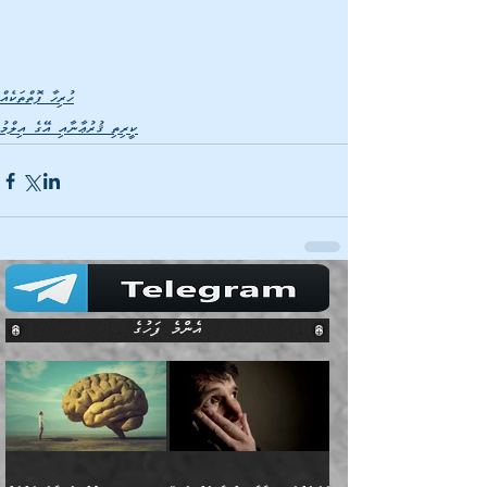
ހުރިހާ ފޮތްތަކެއް
ކީރިތި ޤުރުޢާނާއި އޭގެ އިލްމު
އެންމެ ފަހުގެ