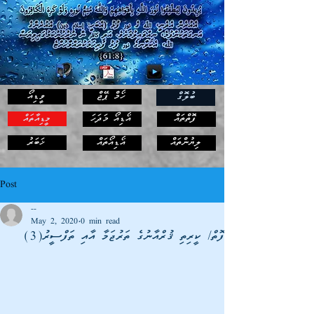
ހޯމް ޕޭޖް
ވީޑިއޯ
ބުލޮގް
ފޮތްތައް
އޯޑިއޯ މަދަހަ
މީޑިއާތައް
ޚަބަރު
ލިޔުންތައް
އޯޑިއޯތައް
Post
--
May 2, 2020
0 min read
ފޮތް/ ކީރިތި ޤުރްއާނުގެ ތަރުޖަމާ އާއި ތަފްސީރު(3)