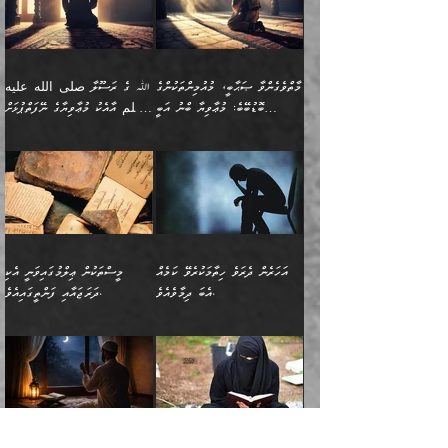
ޒީނަތް ހާމަކޮށްގެން
تَرَ كَیۡفَ ضَرَبَ
ނަހީކުރެއްވިކަމެއް
އަސަރުކުރެއެވެ. އެގޮތުން
މެދުގައި އެއ
ޚަރަދުކުރުމަށެވެ. އަދި ފިރިހެން
ނިކުންނަހިނދު އޭގެ
ٱللَّهُ مَثَلࣰا كَلِمَةࣰ
ނޭނގޭހެއްޔެވެ!؟ ފަހެ ދީނުގެ
ނަފްސަކީ މަތިވެ
ދަރިފުޅު
ހިއްސާއެއް ތިބާއަށްވެއެވެ.
طَیِّبَةࣰ كَشَجَرَةࣲ
ތަނބު އަރިއަޅައިފިނަމަ
ބޮޑުވެގަންނަން ބޭނުންވާ
އަދި ފިތުނަވެރިވާ ކޮންމެ
طَیِّبَةٍ أَصۡلُهَا ثَابِتࣱ
އަންހެނުން މެދުވެރިކޮށް އެ
ނަފްސެއްނަމަ؛
މާތްވެގެންވާ ޞަޙާބީ، މުއުމިންތަކުންގެ
ﷲ ގެ ރަސޫލާ صلى الله عليه
ޒުވާނެއް، އަދި އެއަންހެނާއާ
وَفَرۡعُهَا فِی
ޘާބިތެއް ނުކުރެވޭނެއެވެ! އަދި
މީސްތަކުންގެ މަދަޙަ ތަޢުރީފު
ބޮޑުބޭބެ: މުޢާވިޔާ ބްނު އަބީ
وسلم އާއެކު މުޢާވިޔާގެ ނޭފަތްޕުޅަށް
ދިމާލަށް ބެލުން އަމާޒުކުރާ
ٱلسَّمَاۤءِ ) (إبراهيم
އޭގައި ބާގަނޑެއް ހެދިއްޖެނަމަ
ބަލައިގަތުން މަދުކުރަން
ސުފްޔާނު (60ހ):
ވަތް ހިރަފުސް ވެލިކޮޅެއްވެސް ޢުމަރު
ﷲ ގެ ރަސޫލާ صلى الله
💧އިބްނުލް މުބާރަކު
ކޮންމެ ޒުވާނެއްގެ ފާފަ، އެ
: ٢٤) "اللّه ހެޔޮ ރަނގަޅު
ބްނު ޢަބްދުލް ޢަޒީޒަށްވުރެ ހެޔޮވެ
އަންހެނުންނަކަށް އެ ފޫބައްދާ
ޖެހެއެވެ. އެއީ އެ ޠަބީޢަތާއެކު
عليه وسلم ގެ
(181ހ) އާ
ހިއްސާގައި ހިމެނެއެވެ. އެހެނީ
ކަލިމައެއްގެ މިސާލު، ހެޔޮ
މާތްވެގެންވެއެވެ!“
އިޞްލާޙެއް ނުކުރެވޭނެއެވެ!
މަދަޙަޘަނާ ލިބުމުން؛
ޞަޙާބީންނާމެދު
އެސުވާލުކުރެވުމުން
އެއީ ތިބާގެ އަންހެން
ރަނގަޅު ގަހެއް ފަދައިން
އަންހެނުންގެ ޖިހާދަ
ހެއްލުންތެރިކަމާއި، ބޮޑާކަމާއި،
އަހުލުއްސުންނާގެ ޢަޤީދާއާ
ވިދާޅުވިއެވެ: ”ﷲ ގެ ރަސޫލާ
ދަރިފުޅެވެ. އަދި އެދަރިފުޅު
ޖައްސަވަނީ ކޮންފަދައަކުންކަން
ނަފްސުގެ ޢައިބުތައް ހަނދާނ
ޚިލާފުވުމުގެ ކޮޅުމަތި، އަދި
صلى الله عليه وسلم
ނިވާކޮށް ފަރުދާކުރަން
ތިބާއަށް ނުފެނޭހެއްޔެވެ؟
އެތެރޭގައި ފޮރުވައިގެން އޮތް
އާއެކު މުޢާވިޔާގެ ނޭފަތްޕުޅަށް
ތިބާއަށްވަނީ
އެގަހުގެ މައިގަނޑާއި ބުޑު
އަހަރެން ދެރަވެ ހިތާމަކުރެވޭ ކަމެއް
މީސްތަކުން ޢިލްމުގައިވަނީ އެކި
ނުބައި ފާސިދު ޢަޤީދާ ފާޅުވަނީ
ވަތް ހިރަފުސް ވެލިކޮޅެއްވެސް
އަމުރުވެވިގެންނެވެ. ތިބާ
ރަނގަޅަށް ބިމުގައި ހަރުލާ
އެބަ ދިމާވެއެވެ.
ދަރަޖައާއި ފަންތީގައިއެވެ.
މާތްވެގެންވާ ޞަޙާބީ މުޢާވިޔާ
ޢުމަރު ބްނު ޢަބްދުލް
އެހެން ކަންތައް ނުކޮށްފިނަމަ
ސާބިތުވެފައިވެއެވެ. އަދި
🍁 ޢަބްދުއް ރަޙްމާނު ބްނު
🌾އިމާމް އައްޝާފިޢީ
ބްނު އަބީ ސުފްޔާނަށް
ޢަޒީޒަށްވުރެ ހެޔޮވެ
ތިބާ ފާފަވެރިވާނެއެވެ. އަދި
އެގަހުގެ ގޮފިތައް މައްޗަށް
ޒައިދު ބްނު އަސްލަމް
(204ހ) ވިދާޅުވިއެވެ:
ޤަދަރުކުޑަކޮށް،
މާތްވެގެންވެއެވެ!“ 📖
ތިބާގެ ސަބަބުން މެދުވެރިވި
އަރައިގެންގޮސް
(182ހ) ކިޔާދެއްވިއެވެ:
”މީސްތަކުން ޢިލްމުގައިވަނީ
ކުޑައިމީސްކޮށް، ވަށްބަސްބުނާ
އައްޝަރީޢާ ލިލްއާޖުއްރީ 📖
ފާފަތައް އޭގެ މިންވަރަކުން
އުޑަށްގޮސްފައެވެ." ރަސޫލާ
”އަހަރެން އެއްދުވަހަކު އަބޫ
އެކި ދަރަޖައާއި
ހިސާބުންނެވެ. 💥ވަކީޢު
🌾މުޢާވިޔާ ބްނު އަބީ
ތިބާގެ
صلى الله عليه وسلم
ޙާޒިމު (133ހ)އަށް
ފަންތީގައިއެވެ. ޢިލްމުގައި
ބްނުލް ޖައްރާޙު (197ހ)
ސުފްޔާނު ވައްޓާލާފައި
ޙަދީޘްކުރެއްވި
ދެންނެވީމެވެ: "އަހަރެން
އެމީހުންގެ ދަރަޖަވަނީ: އެ