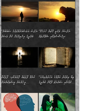
އުފުލަމުންދިޔައެވެ. އޭރު އޭނާ
ފެށުން އައި ގޮތަކީ:
ދެންނެވުނެވެ: ”އެގޮތަށް
މީހާގެ އަތުގައި އެއްޗެއް
ވިސްނުން ޙައްޤުނުވާ
(597ހ) ވިދާޅުވިއެވެ:
ކިޔަމުންދިޔައެވެ: «الْحَمْدُ
ޞައްޙަކޮށްވާ ޠަބީޢަތެއް
ނެތްނަމަ ދެން
ނެތަސް ކަންބޮޑުވެ
ކަންކަމުގައި މާބޮޑަށް
”ދެއްކުންތެރިކަމާއި
لِله، أسْتَغْفِرُ الله»
ބަދަލުކޮށްލާ ގޮތަށް އައި
ކޮންކަމެއްތޯއެވެ؟“
ހިތާމަކުރުމެއް ނެތެވެ. އެހެނީ
ވިސްނުމަކީ ބައްޔެކެވެ.
އާފާތްތަކަށް ބިރުން
އެވެ. އެއަށްވުރެ އިތުރަށް
ލޯބިވާކަހަލަ އިޙްސާސެކެވެ.
ވިދާޅުވިއެވެ: ”ދިގުކޮށް
ބުއްދިވެރިޔާއަށް ތަނ
ފަހަރެއްގައި މިހެންވަނީ
ހެޔޮކަންތައް ކުރުން
އެއްޗެއް ނުކިޔައެވެ. ދެން
ދެން އެ ޠަބީޢަތުން ބުއްދިއަށް
މުހިއްމު ކަންކަމާއި އަދި
ދޫކޮށްލުމުގެ ބާބު
އޭނާ ވަކިތަނަކަށް ދިޔައެވެ.
އަސަރުކުރީއެވެ. ޝަރީޢަތުގައި
”ނަފްސަށް ވަޤުތީ ގޮތުން ހުށަހެޅޭ
”ނަފްސު އަވަސްއަރުވާލުމުގެ ސަބަބުން
މުހިއްމު ނޫންކަންކަމާމެދުވެސް
ބަޔާންކުރުން: ދަންނާށެވެ!
ދެން އޭނާގެ ބުރަކަށީގައި ހުރި
ލޯބިވެވޭކަހަލަ އިޙްސާސްތައް
އިޙްސާސްތަކާއި ޝުޢޫރުތައް:
ބުއްދީގެ އިޚްތިޔާރަށް ކުރާ އަސަރު.
މާބޮޑަށް ސަމާލުވެގެން
މީސްތަކުންގެ ތެރޭގައި،
ސާމާނުތައް ބަހައްޓަންދެން
ގެނައުން މަނައެއް ނުކުރެއެވެ.
ނަފްސަށް ބައިވަރު ވަޤުތީ
ބައެއް ނަފްސުތަކުގެ
ހުށިޔާރުވެގެން އުޅޭ ބައެއް
ދެއްކުންތެރިއަކަށް ވެދާނޭކަމަށް
އަހަރެން ހުރީމެވެ. ދެން
މިސާލަކަށް ބެލުމުގެ
ޞިފަތަކާއި އިޙްސާސްތައް
ޠަބީޢަތުގައި
ނަފްސުތަކުގެ ސަބަބުން
ބިރުން ހެޔޮ ޢަމަލުކުރުން
ބުނެފީމެވެ: "މި ނޫން އެއްޗެއް
ލައްޒަތެވެ. އެކަމަކު
ލިބިގެންވެއެވެ. އެއީ
އަވަސްއަރުވާލުންވެއެވެ. ދެން
ބުއްދިއަށް ކުރާ
ދޫކޮށްލާ މީހުންވެއެވެ. އެއީ
ކިޔަން ތިބާއަށް ރަނގަޅަށް ނ
ޝަރީޢަތުން އެއ
ނަފްސުގައި ހިފެހެއްޓިގެންވާ
ކުޑަ ވަޤުތުކޮޅެއްގެ ތެރޭގައި
އަސަރުންކަމުގައި ވެދާނެއެވެ.
ގޯހެކެވެ. އަދި ޝައިޠާނާއަށް
ލާޒިމް ޠަބީޢަތުގެ ތެރޭގައިވާ
ބުއްދި ލައްވާ ނުރައްކާތެރި
އެފަދަ ކަންކަމާމެދު ވިސްނާ
ވެވޭ އެއްބަސްވުމެކެވެ.
ކަންކަމެއް ނޫނެވެ. ނަމަވެސް
ޤަރާރުތައް ނިންމާ،
ފިކުރުކުރުން މާބޮޑަށް
އެކަމަކު އޭގައި އަހަރުމެން
”ތިބާ ޢިލްމުލް ކަލާމްގެ އަހުލުވެރިންގެ
ކުރެވޭ ފާފަތައް ފޮރުވުމާއި، ފާފަކުރާ
އެއީ ހުށަހެޅި ލައިގަންނަ
އިޚްތިޔާރުކުރަން އެނަފްސު
ދިގުލައިފިނަމަ, ފުރިހަމަ ކުރުން
ތަފްޞީލުކޮށް ބުނަމެވެ.
(ޤުރްއާނާއި ސުންނަތް ދޫކޮށް ބުއްދީގެ
މީހެއްކަން މީސްތަކުންނަށް
ކަންކަމެވެ. މިސާލަކަށް:
ބޭނުންވެއެވެ. ދެން ނަފްސަށް
ޙައްޤުވާ ކަންކަން
ހެޔޮކަންތައް ބެހިގެންދަނީ:
ޙުއްޖަތްތަކާއި ވިސްނުންތައް
އެނގިގެންވުމަށް ނުރުހުންވުމާއި،
އަބޫ ޢުމަރު އަޙްމަދު ބްނު
🌴 އިބްނުލް ޖައުޒީ
ހިތާމަޔާއި އުފަލާއި،
އޭގެ އަވަސްއަރުވާލުމާއި،
ބޭނުންކޮށްގެން ދީނުގެ ކަންކަމުގައި
މީސްތަކުން އޭނާ ނުބައިކޮށްފައި
ފުރިހަމަކުރުން މަނާކުރާ
🔹ސީދާ އެކަމުގައި
މުޙައްމަދު އަލްމާލިކީ
(597ހ) ވިދާޅުވިއެވެ:
ކަންބޮޑުވުމާއި
އަނެއްކޮޅުން ބުއްދި
ވާހަކަދައްކާ މީހުންގެ) މަޖްލިސްތަކަށް
އެއްޗެހިކިޔުމަށް ނުރުހުންވުން
ކަމެއްކަމުގައި:
(ދުނިޔަވީ) ލައްޒަތެއް ނެތް
(429ހ)، ބަޣުދާދުން
”ކުރެވޭ ފާފަތައް ފޮރުވުމާއި،
ޙާޒިރުވިންހެއްޔެވެ؟“
ހުއްދަވެގެންވާކަން ބަޔާންކުރުން:
ހިތްފަސޭހަވުމާއި،
މަޝްޣޫލުކޮށްލާފަދަ އެހެރަ
ރައްކާތެރިކަމުގެ ފިޔަވަޅުތައް
ކަންކަމެވެ. މިސާލަކަށް
ޤައިރަވާނުގެ ރަށަށް އައިހިނދު
ފާފަކުރާ މީހެއްކަން
ބިރުވެރިކަމާއި އަމާންކަމުގެ
އިޙްސާސްތަކާއި ޝުޢޫރުތައް