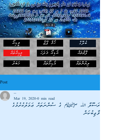
ހޯމް ޕޭޖް
ވީޑިއޯ
ބުލޮގް
ފޮތްތައް
އޯޑިއޯ މަދަހަ
މީޑިއާތައް
ޚަބަރު
ލިޔުންތައް
އޯޑިއޯތައް
Post
--
Mar 19, 2020
0 min read
ރަސޫލާ ﷲ ؛ ގެ ސުންނަތަށް ޢަމަލުކުރުމުގެ
ވާޖިބުކަން