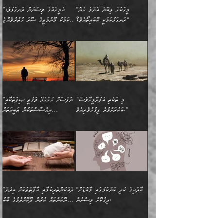
އަހަރެންނަށް އޭތި އަނބުރާ
މަސްހުނިކޮށްލައެވެ. އެގޮތުން
ފާފަވެރިޔާގެ ކުރިމަތިލުން
ފަރުވާކުޑަކޮށް، ޢާއިލާއެއް
”މީހަކަށް ލިބޭނެ އެންމެ ހެޔޮ
”އެމީހެއްގެ ވިސްނުން ރަނގަޅުވެ،
ރައްދުކުރައްވައިފިނަމަ ފަހެ
މީހަކު ބުރު ސޫރަ ރީތި
ކިތަންމެ ކުޑަކަމެއްވިޔަސް
ބިނާކޮށް ކައިވެންޏެއް
ރަނގަޅުކަމަކީ ކޮބައިތޯއެވެ؟“
އެކަމަކު މޫނުމަތީގެ ސޫރަ ހުތުރުވެއްޖެ
އެކަލާނގެ ރުއްސަވާނޭ
ފުރިހަމަ، މުދާތައް
މީހާ,
އޭގެ މުޞީބާތް ބޮޑުވެގެންވާ
ޤާއިމުކުރުން ދޫކޮށްފައި
🪨 އިބްނުލް މުބާރަކު
☘️ އިބްނު ޙިއްބާނު
ޙަމްދުގެ ބަސްތަކަކުން
ތަނަވަސްވެ، އެކަމަކު އެއާއެކު
ގޮތަށެވެ. އަދި ބުއްދިވެރިކަމުގެ
ކިޔެވުމާއި އެހެން
(181ހ) އަށް ދެންނެވުނެވެ:
(354ހ) ވިދާޅުވިއެވެ:
އަހަރެން އެކަލާނގެއަށް
ޢަޤީދާއާއި ފިކުރު ފުރެދިގެންވާ
ތެރޭގައި: އެއްވެސް ކަ
މަޤްޞަދުތަކުގައި އެކުދިން
”މީހަކަށް ލިބޭނެ އެންމެ ހެޔޮ
”އެމީހެއްގެ ވިސްނުން
ޙަމްދުކުރާހުށީމެވެ.“ ދެން މާ
މީހަކަށް ވެދާނެއެވެ. ދެން
މަޝްޣޫލުކުރުވުމާމެދު ތިބާ
ރަނގަޅުކަމަކީ ކޮބައިތޯއެވެ؟“
ރަނގަޅުވެ، އެކަމަކު
ގިނައިރެއް ނުވެ އޭގެ
މިފަދަ މީހަކުގެ ރީތިކަމާއި
ނަމަނަމަ ސަމާލުވެ
ވިދާޅުވިއެވެ: ”އޭނާގެ
މޫނުމަތީގެ ސޫރަ ހުތުރުވެއްޖެ
އަސްދާނުގޮނޑިއާއި ލަގަނާއި
އޭނާގެ މޮޅެތި ތަކެއްޗަށްޓަކައި
ކިބައިގައިވާ ފުރާ ފުރިހަމަ
މީހާ, ފަހެ އޭނާގެ ނަފްސުގެ
އެކީގައި އޭތި ގެނެވުނެވެ.
ބެލުމަކީ: އޭނާގެ ޢަޤީދާއާއި
"މި ތަކެތި އުފުލާމީހާވެސް
”ނަފްސަށް ހުށަހެޅޭ ވަޤުތީ ޞިފަތަކާއި
ބުއްދިއެވެ.“ ދެންނެވުނެވެ:
(ބުއްދިއާއި ވިސްނުމުގެ)
ދެން އެކަލޭގެފާނު އެއަށް
ޤަބޫލުކުރާ ގޮތްތަކާއި
ބަކުރަށްވުރެ ފިޤުހުވެރިއެވެ."
އިޙްސާސްތަކުން ޠަބީޢަތަށް
”އެގޮތަށް ލިބިގެންނުވިނަމަ
ހެޔޮކަމުން އޭނާގެ މޫނުގެ
ސަވާރުވިއެވެ. އަދި އޭގެ
ފިކުރުވެސް ނަފްސަށް
އަސަރުކުރުން:
🔅 ބަކްރު ބްނު ޢަބްދި ﷲ
ނަފްސަށް ހުށަހެޅިގެން އަންނަ
ދެން ކޮން އެއްޗެއްތޯއެވެ؟“
ހުތުރުކަން ހަނދާން
މައްޗަށް ސީދާވިހިނދު، ހެދުން
ރަނގަޅުކޮށް ޖަރީކޮށްދޭ
އަލްމުޒަނީ (108ހ)
އެކި ވައްތަރުގެ
ވިދާޅުވިއެވެ: ”ރިވެތި ރަނގަޅު
ނައްތާލައެވެ. އަނެއްކޮޅުން
ބޮނޑިކޮށްލައްވާފައި، އުޑާއި
ކަމެކެވެ. އެއީ (ޙަޤީޤަތުގައި)
ކިޔާދެއްވިއެވެ: ”އަހަރެން
އިޙްސާސްތަކުގެ ބާރުމިން ހުރި
އަދަބެކެވެ.“ ދެންނެވުނެވެ:
އެމީހަކުގެ މޫނުމަތި ރީތިވެ،
ދިމާލަށް އިސްތަށިފުޅު
އެ ދެކަންތަކުގެ ދ
އެއްފަހަރަކު ގެއިން
މިންވަރަކުން އިންސާނާގެ
”އެކަން ނެތްނަމަ ދެން
އެކަމަކު ވިސްނުން ކޮށި
ނިކުމެގެންދަނިކޮށް އެއްޗެހި
ޠަބީޢަތަށް އަސަރުކުރެއެވެ...
ކޮންކަމެއްތޯއެވެ؟“
ވެއްޖެނަމަ, އޭނާގެ ނަފްސުގެ
އުފުލުމުގެ މަސައްކަތްކުރާ
ދެން އެއަށްފަހު އެ ޠަބީޢަތުން
ވިދާޅުވިއެވެ: ”އޭނާ
އުނިކަމާހުރެ މޫނުމަތީގެ ހުރި
”އާދައިގެ ކުދި ކަންކަމުގައި މާބޮޑަށް
”ދެއްކުންތެރިކަމާއި އާފާތްތަކަށް ބިރުން
މީހަކާ ދިމާވިއެވެ. އޭނާގެ
ބުއްދިއަށް އަސަރުކުރެއެވެ...
މަޝްވަރާއަށް އަހާނޭ ރަނގަޅު
ރީތިކަން ދާހުއްޓެވެ.
ދިގުކޮށް ވިސްނުން:
ހެޔޮކަންތައް ކުރުން ދޫކޮށްލުމުގެ ބާބު
ސާމާނު އޭރު
މިއަސަރުކުރުމުގެ އަޞްލުގެ
ޞާލިޙު އަޚެކެވެ.“
އެހެންކަމުން ވިސްނުންތެރި
ބަޔާންކުރުން:
އެކަމެއްގައި އެހާ ދިގުކޮށް
🌴 އިބްނުލް ޖައުޒީ