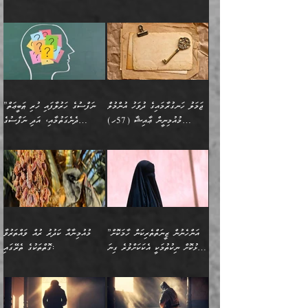
އަނެކަކުގެ ވިސްނުން ފަހުމްވެ
އަމުރުކުރަމުން ދިޔައެވެ. ދެން
އިންޖިނޭރުކަންފަދަ
އެޞިފަތަކަށް އަސަރުކުރުވާ،
ކްލާސްމޭޓުންނަކީ މަރެވެ.
ޢައިބެއް ނޫނެވެ.
ޅިޔަނުންނާއިމެދު ޙަދީޘްގައި
ހަމަ އެގޮތަށް ތިބާގެ
ދޭހަވުމަށްވުރެ މާ މަތީ
ﷲ އަށް އީމާންވާ މީހުންގެ
ވަޒީފާތަކެވެ. އެހެނީ ވަޒީފާ
އޭގެ މައްޗަށް ޙުކުމްކުރާ
އައިސްފައިވަނީ އެއީ މަރު
ބައްޕައާއި، ތިބާގެ ފިރިހެން
ގުޅުމެކެވެ. އެއީ އެކަކު
ތެރެއިން މީހަކު ގެނެވި
އަދާކުރުމުގެ ދަރަޖަ ބޮޑުކޮށް
އެއްޗަކީ ބުއްދިކަމުގައިވެއެވެ.
ކަމުގައިއެވެ. އައުލަވީ
ދަރިފުޅުވެސް ތިބާއަށް
އަނެކަކު ފުރިހަމަކޮށްދޭ
ޞަލީބަށް އެރުވުމަށް
މަތިކުރާ ޒުވާން އަންހެނާ
އެއީ ބުއްދީގައި ޢިލްމާއި،
ޤިޔާސުން އެޙަދީޘްގައި:
ޚަރަދުކޮށްދިނުން ޢައިބަކަށް
ގުޅުމެކެވެ. އެހެންކަމުން،
އަމުރުކުރިހިނދު އޭނާއަށް
ތަޖ
އަންހެނާ ވަޒީފާ އަދާކުރާ
ނުވެއެވެ. އެހުރިހާ
ތިބާގެ ވިސްނުމާއި ޚިޔާލާ
ބުނެވުނެވެ: "ވަޞިއްޔަތެއް
ތަނުގައި އުޅޭ، ފިރިހެނުން
އެންމެންވެސް މުދަލާއި ފައިސާ
އެއްގޮތްވެ ވިސްނޭ އަންހެނަކު
އޮތިއްޔާ ކުރާށެވެ." ދެން އޭނާ
ޖަމަލު ހަނގުރާމައިގެ ދުވަހު އުންމުލް
”ނަފްސުގެ ހަރުލާފައި ހުރި ޠަބީޢަތް
ހިމެނެއެވެ. އެއީ އެމީހުންގެ
އެއްކުރާ މަޤްޞަދެއްކަމުގައި
ހޯދަން ތިބާއަށް ޙާޖަތެއް
ބުނެފިއެވެ: "އަހަރެން
މުއުމިނީން ޢާއިޝާ (57ހ)
ދެނެގަތުމާއި، އަދި ނަފްސުގެ
ވޯރކްމޭޓު އަންހެނާގެ ގާތަށް
ބަލަނީ ތިބާއެވެ. އެގޮތުން
ނުވެއެވެ. ތިބާ ޙާޖަތް
ވަޞިއްޔަތް ކުރާނީ
ނިކުމެވަޑައިގަންނަވަން
އެދުންވެރިކަން ބުއްދިން ވަޒަންކުރުމަށް
”އަންހެނުން ޖިހާދުކުރަން
ނަފްސުގެ ޠަބީޢަތުގެ ހުރި
ވަދެއުޅުން ގިނަވެގެންވާ
ބައްޕަގެ ގާތުގައި: "ތިހާވަރަށް
ޤަޞްދުކުރެއްވިހިނދު އުންމުލް
އެއިން ކުރާ އަސަރު:
ޖެހިގެންވަނީ ތިބާގެ
ކޮންކަމަކަށްހެއްޔެވެ. އަހަރެން
ޖެހޭނެކަމަށްވާނަމަ ﷲ ގެ
ޞިފަތަކަކީ ކޮބައިކަން
ފިރިހެނުންނެވެ. ފަހެ އެމީހުންނީ
ބުރަކޮށް މަސައްކަތްކޮށް
މުއުމިނީން އުންމު ސަލަމާ (61ހ)
ވިސްނުމާއި ޚިޔާލާއެކު ތިބާ
ދުނިޔެއަށް ވެއްދުނީ އަހަރެންގެ
ރަސޫލާ صلى الله عليه
ނޭނގެނީސް، ނަފްސު
އެކަމަނާއަށް ލިޔުއްވިކަމަށް
ޅިޔަނުންނަށްވުރެ އެތައް
ދާއޮހޮރުވަނީ ކީއްވެހޭ"
ބަލައިގަންނަ އަންހެނަކު
ލަފައެއް ނެތިއެވެ. އެތަނުގ
وسلم ކަމަނާއަށް އެކަމަށް
ޝަހުވަތްތައް ނަގައިގަންނަ
ރިވާކުރެވެއެވެ:
ގޮތަކުން ނުރައްކާ ބޮޑު
އަހައިފިނަމަ އޭނާ ބުނާނީ
ހޯދުމެވެ. އެހެނ
ޢަހްދު ހިއްޕެވީހެވެ. ކަމަނާ
ގޮތް ވަޒަންކުރަން ބުއްދިއަށް
ބައެކެވެ. އެގޮތުން މަސައްކަތު
ތިމަންނާގެ ދަރިން
(ރަނގަޅު ސީދާ ގޮތުން)
ކުޅަދާނަނުވެއެވެ.
މާހައުލުގައި އުޅޭ ފިރިހެނުން،
އުފާކޮށްދިނުމަށެވެ. ފިރިމިހާގެ
”އަންހެނުން ޒީނަތްތެރިކަން ހާމަކޮށް
މުއުމިނާއާ ކަދުރު ރުއް ވައްތަރުވާ
ފޭވެއްޖެއެވެ! ފޭވެއްޖެއެވެ!
ނަފްސުތަކުގައިވާ ކޮންމެ
ޅިޔަނުންނާ އެކި ގޮތްގޮތުން
ގާތުން އެހެން އަހައިފިނަމަ
ފާޅުކޮށް ނިކުތުމަކީ އެކަކަށްވުރެ ގިނަ
ގޮތްތަކުގެ ތެރޭގައި:
ރަށްތަކަށް ދަތުރުފަތުރުކޮށް،
ޠަބީޢަތަކުންވެސް، އެތައް
އެއްގޮތްވެ، އަދި އެހެން
ބުނާނީ ތިމަންނާގެ
މީހުން އޭގައި ހިއްސާވާ ފާފައެކެވެ.
ތިބާގެ އަންހެން ދަރިފުޅު
🌴 ﷲ ތަޢާލާ
ކުރިއަށް ނިކުމެއުޅުން
ބައިވަރު ޝަހުވަތްތައް
ގޮތްތަކުން ނުރައްކާ
އަނބިމީހާއާއި ޢާއިލާގެ
ޢައުރަނިވާނުކޮށް، ނުވަތަ
ވަޙީކުރެއްވިއެވެ: ( أَلَمۡ
އެކަލޭގެފާނު ކަމަނާއަށް
އެނަފްސު ބަލައިގަންނަ ގޮތަށް
އިތުރުވެއެވެ. އެ ދެމީހުންގެ
ބޭނުންތައް ފުއްދާ
ޒީނަތް ހާމަކޮށްގެން
تَرَ كَیۡفَ ضَرَبَ
ނަހީކުރެއްވިކަމެއް
އަސަރުކުރެއެވެ. އެގޮތުން