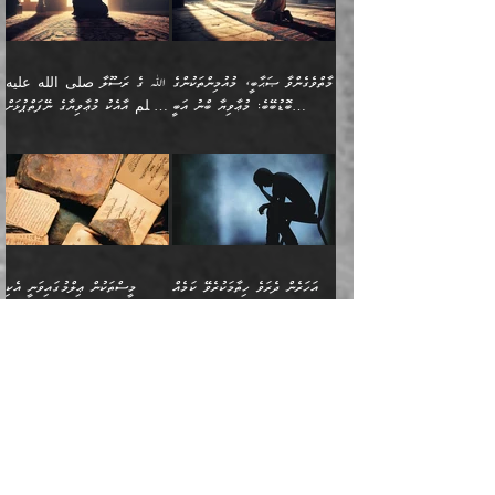
މެދުގައި އެއ
ޚަރަދުކުރުމަށެވެ. އަދި ފިރިހެން
ނިކުންނަހިނދު އޭގެ
ٱللَّهُ مَثَلࣰا كَلِمَةࣰ
ނޭނގޭހެއްޔެވެ!؟ ފަހެ ދީނުގެ
ނަފްސަކީ މަތިވެ
ދަރިފުޅު
ހިއްސާއެއް ތިބާއަށްވެއެވެ.
طَیِّبَةࣰ كَشَجَرَةࣲ
ތަނބު އަރިއަޅައިފިނަމަ
ބޮޑުވެގަންނަން ބޭނުންވާ
އަދި ފިތުނަވެރިވާ ކޮންމެ
طَیِّبَةٍ أَصۡلُهَا ثَابِتࣱ
އަންހެނުން މެދުވެރިކޮށް އެ
ނަފްސެއްނަމަ؛
މާތްވެގެންވާ ޞަޙާބީ، މުއުމިންތަކުންގެ
ﷲ ގެ ރަސޫލާ صلى الله عليه
ޒުވާނެއް، އަދި އެއަންހެނާއާ
وَفَرۡعُهَا فِی
ޘާބިތެއް ނުކުރެވޭނެއެވެ! އަދި
މީސްތަކުންގެ މަދަޙަ ތަޢުރީފު
ބޮޑުބޭބެ: މުޢާވިޔާ ބްނު އަބީ
وسلم އާއެކު މުޢާވިޔާގެ ނޭފަތްޕުޅަށް
ދިމާލަށް ބެލުން އަމާޒުކުރާ
ٱلسَّمَاۤءِ ) (إبراهيم
އޭގައި ބާގަނޑެއް ހެދިއްޖެނަމަ
ބަލައިގަތުން މަދުކުރަން
ސުފްޔާނު (60ހ):
ވަތް ހިރަފުސް ވެލިކޮޅެއްވެސް ޢުމަރު
ﷲ ގެ ރަސޫލާ صلى الله
💧އިބްނުލް މުބާރަކު
ކޮންމެ ޒުވާނެއްގެ ފާފަ، އެ
: ٢٤) "اللّه ހެޔޮ ރަނގަޅު
ބްނު ޢަބްދުލް ޢަޒީޒަށްވުރެ ހެޔޮވެ
އަންހެނުންނަކަށް އެ ފޫބައްދާ
ޖެހެއެވެ. އެއީ އެ ޠަބީޢަތާއެކު
عليه وسلم ގެ
(181ހ) އާ
ހިއްސާގައި ހިމެނެއެވެ. އެހެނީ
ކަލިމައެއްގެ މިސާލު، ހެޔޮ
މާތްވެގެންވެއެވެ!“
އިޞްލާޙެއް ނުކުރެވޭނެއެވެ!
މަދަޙަޘަނާ ލިބުމުން؛
ޞަޙާބީންނާމެދު
އެސުވާލުކުރެވުމުން
އެއީ ތިބާގެ އަންހެން
ރަނގަޅު ގަހެއް ފަދައިން
އަންހެނުންގެ ޖިހާދަ
ހެއްލުންތެރިކަމާއި، ބޮޑާކަމާއި،
އަހުލުއްސުންނާގެ ޢަޤީދާއާ
ވިދާޅުވިއެވެ: ”ﷲ ގެ ރަސޫލާ
ދަރިފުޅެވެ. އަދި އެދަރިފުޅު
ޖައްސަވަނީ ކޮންފަދައަކުންކަން
ނަފްސުގެ ޢައިބުތައް ހަނދާނ
ޚިލާފުވުމުގެ ކޮޅުމަތި، އަދި
صلى الله عليه وسلم
ނިވާކޮށް ފަރުދާކުރަން
ތިބާއަށް ނުފެނޭހެއްޔެވެ؟
އެތެރޭގައި ފޮރުވައިގެން އޮތް
އާއެކު މުޢާވިޔާގެ ނޭފަތްޕުޅަށް
ތިބާއަށްވަނީ
އެގަހުގެ މައިގަނޑާއި ބުޑު
އަހަރެން ދެރަވެ ހިތާމަކުރެވޭ ކަމެއް
މީސްތަކުން ޢިލްމުގައިވަނީ އެކި
ނުބައި ފާސިދު ޢަޤީދާ ފާޅުވަނީ
ވަތް ހިރަފުސް ވެލިކޮޅެއްވެސް
އަމުރުވެވިގެންނެވެ. ތިބާ
ރަނގަޅަށް ބިމުގައި ހަރުލާ
އެބަ ދިމާވެއެވެ.
ދަރަޖައާއި ފަންތީގައިއެވެ.
މާތްވެގެންވާ ޞަޙާބީ މުޢާވިޔާ
ޢުމަރު ބްނު ޢަބްދުލް
އެހެން ކަންތައް ނުކޮށްފިނަމަ
ސާބިތުވެފައިވެއެވެ. އަދި
🍁 ޢަބްދުއް ރަޙްމާނު ބްނު
🌾އިމާމް އައްޝާފިޢީ
ބްނު އަބީ ސުފްޔާނަށް
ޢަޒީޒަށްވުރެ ހެޔޮވެ
ތިބާ ފާފަވެރިވާނެއެވެ. އަދި
އެގަހުގެ ގޮފިތައް މައްޗަށް
ޒައިދު ބްނު އަސްލަމް
(204ހ) ވިދާޅުވިއެވެ:
ޤަދަރުކުޑަކޮށް،
މާތްވެގެންވެއެވެ!“ 📖
ތިބާގެ ސަބަބުން މެދުވެރިވި
އަރައިގެންގޮސް
(182ހ) ކިޔާދެއްވިއެވެ:
”މީސްތަކުން ޢިލްމުގައިވަނީ
ކުޑައިމީސްކޮށް، ވަށްބަސްބުނާ
އައްޝަރީޢާ ލިލްއާޖުއްރީ 📖
ފާފަތައް އޭގެ މިންވަރަކުން
އުޑަށްގޮސްފައެވެ." ރަސޫލާ
”އަހަރެން އެއްދުވަހަކު އަބޫ
އެކި ދަރަޖައާއި
ހިސާބުންނެވެ. 💥ވަކީޢު
🌾މުޢާވިޔާ ބްނު އަބީ
ތިބާގެ
صلى الله عليه وسلم
ޙާޒިމު (133ހ)އަށް
ފަންތީގައިއެވެ. ޢިލްމުގައި
ބްނުލް ޖައްރާޙު (197ހ)
ސުފްޔާނު ވައްޓާލާފައި
ޙަދީޘްކުރެއްވި
ދެންނެވީމެވެ: "އަހަރެން
އެމީހުންގެ ދަރަޖަވަނީ: އެ
ވިދާޅުވިކަމަށް ރިވާކުރެވެއެވެ:
ޢަދުލުވެރި އިމާމުންނަކީ
”ޤުރްއާނުގެ އަލީގައި، އަންހެނާ ބޭރަށް
”ނަފްސު ވަކިކަމަކާ އުޅެގަންނަހިނދު