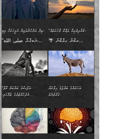
އަންހެނާއަށް ދިމާވެ ވަރުގަދަ
ނުކުޅެދުމަކުން އަދި އެ ޢިލްމު
"ދުނިޔެމަތީގައި މީހަކަށް
އަޅުކަމުގައި ހީވާގިވެ
އެކުގައިވާ މީހަކީ: އެމީހަކު
އުޅެ އަދި އެކަމުގައި
އިޙްސާސެއް އޭނާއަށް
ޙިފްޡުކޮށް
ލިބޭނެ ހެޔޮ ޞިފަތަކުން
މުރާލިވުން ޞައްޙަ ކަންކަމާއި
ވާހަކަދެއްކުމުގެ ކުރިން
ދެމިހުރުމެވެ. އެހެނީ ދުނިޔޭގެ
އާދެއެވެ. އަދި އެއާއެކު
އެންމެ ފުރަތަމަކަމަކީ
ޞައްޙަ ނުވާ ކަންކަން
އެމީހަކުގެ ފުށުން އެ ނިކުންނަ
ސަބަބުތަކުން އެއްވެސް
އެއަންހެނ
ބުއްދިވެރިކަމެވެ. އަދި އެއީ
ބަޔާންކުރުން: މީހަކު
އެއްޗެއް ފެންނަ މީހާއެވެ.
ސަބަބަކަށް ސާފުކޮށް
”ބުއްދިވެރިޔާ ދައްކާ ވާހަކަތައް،
ތިން އަންހެންދަރިން އެމީހަކަށް ލިބި:
ﷲ ތަޢާލާ އެކަލާނގެ
ރޭއަޅުކަންކުރާ ބަޔަކާއެކުގައި
ދެންފަހެ އެމީހަކުގެ ބުއްދި
ރަނގަޅަށް ވާޞިލުވެވޭހުށީ
🌴 އިބްނު ޙިއްބާނު
”ނަބިއްޔާ صلى الله
އަޅުތަކުންނަށް ދެއްވި އެންމެ
ރޭގަނޑު ހޭދަކޮށްފާނެއެވެ.
ބޭރު ފެންޑާގައި އޮންނަ
އެކަމުގައި ޢިލްމު ސާފުކޮށް
(354ހ) ވިދާޅުވިއެވެ:
عليه وسلم
ހެޔޮ ރަނގަޅު ކަންތަކުންވާ
ދެން އެމީހުން ރޭގަނޑުގެ ގިނަ
މީހަކީ: ވާހަކަތަކެއް ދައްކާފައި
ޚާލިޞްވެގެންނެވެ. އަދި
”ބުއްދިވެރިޔާ ދައްކާ
ޙަދީޘްކުރެއްވިކަމަށް
ކަމެކެވެ. އެހެންކަމުން އެއާ
ވަޤުތު ނަމާދުކޮށްފާނެއެވެ.
ދެން އޭގެ ފަހުން އެނިކުތް
ބުއްދިވެރިޔަކު ވެއްޖެއްޔާ
ވާހަކަތައް، ޞައްޙަކޮށް
ރިވާކުރެވެއެވެ: "ތިން
އިދިކޮޅު ޞިފައެއް
އަނެއްކޮޅުން މީނާގެ ޢާދައަކީ
އެއްޗެ
ނިންމާނޭކަމަކީ: އެމީހަކު
ސަލާމަތުންވާ ހަށިގަނޑެއް
އަންހެންދަރިން އެމީހަކަށް ލިބި:
ޤާއިމުކޮށްގެން ހުރި މީހަކާ
ސާޢަތެއްވަރު އިރުކޮޅެއް
ކުރާކަމަކާ
ސީދާވާހެން ސީދާވާނެއެވެ.
1-ދެން އެކުދިން
އެކުގައި އިށީންދެ އުޅެގެން
ރޭއަޅުކަންކުރުމެވެ. ދެން މީނާ
އަނެއްކޮޅުން ޖާހިލުމީހާ ދައްކާ
އަދަބުވެރިކުރުވާ 2-އަދި
ﷲ ދެއްވި ނިޢުމަތް
(އެމީހުންނާ އެކުގައި
އަހަރެންގެ ބައްޕަގެ ޙިމާރެއް
”ނަފްސުގެ ކަންކަން ރާވާ
ވާހަކަތައް، ބަލިވެފައިވާ
އެކުދިން ކައިވެނިކުރުވާ 3-
ގަޑުބަޑުކޮށް
ރޭކުރާއިރު) އެމީހުންނާ
ގެއްލުނެވެ.
ބެލެހެއްޓުމުގެ ތެރޭގައި:
ހަށިގަނޑެއް އެގޮތްމިގޮތްވާހެން
އަދި އެކުދިންނަށް ހެޔޮކޮށް
ހުތުރުނުކުރާހުއްޓެވެ...
އެއްގޮތްވެއެވެ. ނުވަތަ އެމީހުން
މަގުފުރެދިފައިވާ ބަޔަކުގެ ކިބައިގައިވާ
🌱 ޖަޢުފަރު ބްނު މުޙައްމަދު
އެމީހުންގެ މަގުފުރެދުމާއި
ފުށޫއަރާ އިދިކީލަވާނެއެވެ. އަދި
ހިތައިފިނަމަ ފަހެ އެމީހަކަށްވަނީ
މޮޅެތި ރިވެތި ކަންކަމަށް ބަލާ
ބުއްދިއާއި ވިސްނުންތެރިކަން
ރޯދަ ހިފާއިރު މީނާވެސް
(148ހ) ކިޔާދެއްވިއެވެ:
އެމޮޅެތި ކަންކަމާ ގުޅުމެއް
ވިސްނުން ދިގު ނުކުރުންވެއެވެ.
ބުއްދިވެރިޔާގެ ބަސްތައް އެއީ
ސުވަރުގެއެވެ." 📖 ސުނަނު
އިތުރުކޮށްދޭނެ ކަމަކީ: އޭނާފަދަ
އެމީހުންނާއެކު ރޯދަހިފައެވެ.
”އަހަރެންގެ ބައްޕަގެ ޙިމާރެއް
ނުވެއެވެ. އެހެނީ ނަފްސަކީ
ކިތަންމެ މަދު
އަބީ ދާވޫދު 📖 ފަހެ ތިބާގެ
(އެހެން ބުއްދިވެރިންނާ)
އެމީހުން
ގެއްލުނެވެ. ދެން ބައްޕަ
ވަޒަންހަމަވާ އެއްޗެއް ނޫނެވެ.
ބަސްތަކެއްވިޔަސް އޭގެ ޤަދަރު
އަންހެން ދަރިން
ގާތްވުމާއި، އެއާ އިދިކޮޅު އިދ
ވިދާޅުވިއެވެ: ”ﷲ ތަޢާލާ
ނަފްސު ކަންކަން
ބޮޑުވެގެންވެއެވެ. އެއީ
ކައިވެނިކުރުވުމުގައި