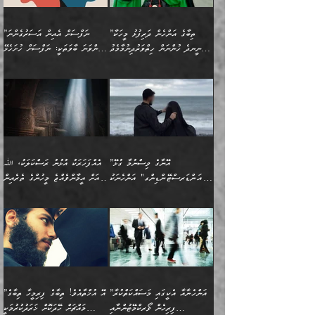
އެޅުމާއި، ދިމާވެދާނޭ ގޮތ
ނަމާދާއި، ރޯދައާއި، ޙައްޖާއި،
އަބޫ މުޙައްމަދު އިބްނު އަބީ
މީސްތަކުންނަށް
އިޙްސާސާއި، މޮޅިވެރިކަމާއި
ޖަމަޢަވެއްޖެނަމަ, އެހިނދުން
ހަ
ޒައިދު އަލްޤައިރަވާނީ
އެނގިގެންވުމަށް
ހިތްހަމަޖެހުމާއި އެނޫންވެސް
ނުބައި ރައުޔު، އަދި ފަހުން
”ތިބާގެ އަންހެން ދަރިފުޅު މީހަކާ
”ނަފްސަށް އެއިން އަސަރުގެންނަ
(386ހ) އެކަލޭގެފާނާ
ނުރުހުންވުމާއި، މީސްތަކުން
ގިނަ ކަންކަމެވެ. މި
ހިތާމަކުރާނޭ ކަންކަން ބުއްދިން
ނީނދެ ހުންނަން ހިތްވަރުދިނުމާމެދު
ތިންވަނަ ބާވަތަކީ: ނަފްސަށް ހުށަހެޅޭ
ވާހަކަދައްކަވަމުން
އޭނާ ނުބައިކޮށްފައި
ޞިފަތަކުން ކަމެއް ނަފްސުގައި
އިޚްތިޔާރުކުރެއެވެ. އަދި
ތިބާ ހުށިޔާރުވެ ޚަބަރުދާރުވާށެވެ!
ކަންކަމެވެ. (ޝުޢޫރުތަކާއި
އެގޮތަށް ތިމަންނާ ހިތްވަރުދެނީ
އެގޮތުން ނަފްސުގެ
އެއްސެވިއެވެ: ”ތިބާ ޢިލްމުލް
އެއްޗެހިކިޔުމަށް ނުރުހުންވުން
އިޙްސާސްތަކެވެ.)
އަބަދުމެ ހަރުލައިގެން
ފަހަރެއްގައި އެފަދަ ބުއްދިއެއް
ކިހިނެއްހެއްޔެވެ؟ އެކަމަށް
ޠަބީޢަތުގައި ލޯބިވުމާއި
ކަލާމްގެ އަހުލުވެރިންގެ
ހުއްދަވެގެންވާކަން
ދާއިމަކަށް ނުހުރެއެވެ. އެކަމަކު
ބަލިކަށިވެ ގަމާރުވެ
ހިތްވަރުދޭން ބޭނުންކުރާ
ނުރުހުންވުމާއި، އުފާވުމާއި
(ޤުރްއާނާއި ސުންނަތް ދޫކޮށް
ބަޔާންކުރުން: ކުރެވޭ ނުބައި
އެކަންކަން ލައިގަނެފައި
ކޮސްވެގެންވާ ކަމަށް ތުހުމަތުވެ
ފެތުރިގެންވާ ފަސް ގޮތެއް
ދެރަވުންވެއެވެ. މިއީ
ބުއްދީގެ ޙުއްޖަތްތަކާއި
ކަންތައް ފޮރުވާ
އަނެއްކާ ފިލ
އަހަރެން ތިބާއަށް ކިޔާދޭނަމެވެ.
ނަފްސުތަކުގައިވާ ޠަބީޢީ
ވިސްނުންތައް ބޭނުންކޮށްގެން
ވަންހަނާކުރުމަކީ
ތިބާގެ އަންހެން ދަރިފުޅަށް
ޞިފަތަކެކެވެ. ނަމަވެސް
ދީނުގެ ކަންކަމުގައި
ދެއްކުންތެރިކަމެއްކަމުގައި
”އޭނާގެ ވިސްނުމާ ގުޅޭ
އެއްފަހަރަކު އުޅުނު ރަސްކަލަކު، ﷲ
އަދި އެކުއްޖާގެ
އެކަންކަން އިންސާނާއަށް
ވާހަކަދައްކާ މީހުންގެ)
ހީކުރާ މީހަކު ހީކޮށްފާނެއެވެ.
"އަންޑަރސްޓޭންޑިންގ" އަންހެނަކު
އަށް އީމާންވެއްޖެ މީހުންގެ ތެރެއިން
މުސްތަޤްބަލަށް އެކަމުގެ
ޖެހޭހިނދު އެއީ ވަޤުތީ ގޮތުން
މަޖްލިސްތަކަށް
އެކަންވަނީ އެހެންނެއް ނޫނެވެ.
ހޯދަން ވަރުބަލިވެގެން އުޅެއެވެ.
މީހަކު އަތުޖެހިއްޖެނަމަ އެމީހަކު
އޭ އަޚާއެވެ! ތިބާއާ އެއްފަދަ
🌴 ހިޝާމު ބްނު އިސްމާޢީލު
ނުރައްކާ ނޭނގިހުރެވެސް ތިބާ
ހުށަހެޅޭ ޞިފަތަކަކަށްވެއެވެ.
ޞަލީބަށް އެރުވުމަށް އަމުރުކުރަމުން
ޙާޒިރުވިންހެއްޔެވެ؟“ އަބޫ
މަނާވެގެންވާކަމަކީ
ފިރިހެނަކާ މެނުވީ ތިބާގެ
(217ހ) ކިޔާދެއްވިއެވެ:
އެކަމަށް ވެއްޓިފައި
ދެން އޭގެ ޠަބީޢީ
ދިޔައެވެ.
ޢުމަރު ވިދާޅުވިއެވެ:
އިންސާނާއަކީ ވަރަޢަވެރި
ވިސްނުމާ އެއްގޮތްވެ
”އެއްފަހަރަކު އުޅުނު
ވެދާނެއެވެ: 1- އާމްދަނީ
މިންގަނޑަށްވުރެ އެޞިފަތައް
”އާނއެކެވެ. އަހަރެން
މީހެއްކަމުގައި މީހުންނަށް
އަންޑަރސްޓޭންޑު
ރަސްކަލަކު، ﷲ އަށް
ހޯދަން މަސައްކަތްކުރުމާއި
ބޭރުވެއްޖެނަމަ, އެހިސާބުން
ދެފަހަރަކު ޙާޒިރުވީމެވެ. ދެން
ދައްކަންވެގެން، އަދި އޭނާއަކީ
ނުވެވޭނެއެވެ. ދެންފަހެ
އީމާންވެއްޖެ މީހުންގެ ތެރެއިން
ވަޒީފާ އަދާކުރުމުގެ ދަރަޖަ
ބުއްދިއަށް އަސަރުކުރެއެވެ.
އެއަށ
ﷲ ދެކެ ބިރުގަންނަ
އަންހެނާއަށް ބަލާއިރު ތިޔަ
މީހަކު އަތުޖެހިއްޖެނަމަ
ބޮޑުކޮށް މަތިކުރުމެވެ.
ޠަބީޢީ އާދައިގެ މިން ތެރޭގައި
”އަންހެނާއާ އެކީގައި މަސައްކަތްކުރާ
”އޭ އުޚްތާއެވެ! ތިބާގެ ފިރިމީހާ ތިބާގެ
ދެމީހުންގެ ގުޅުމަކީ އެކަކު
އެމީހަކު ޞަލީބަށް އެރުވުމަށް
ޚާއްޞަކޮށް ޑޮކްޓަރީކަމާއި
އެޞިފަތައް ހުރިނަމަ,
ފިރިހެން ވޯރކްމޭޓުންނާއި
މައްޗަށް ހޭދަކޮށް ޚަރަދުކުރުމަކީ