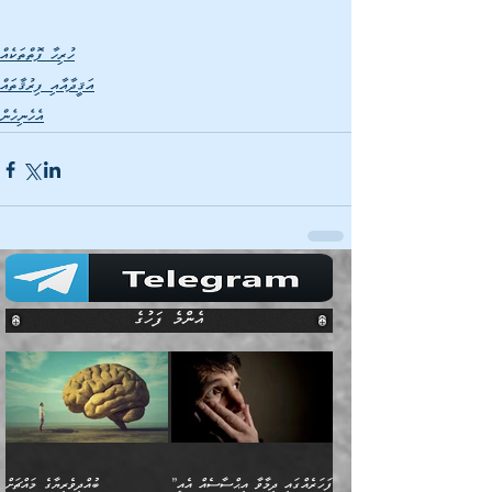
ހުރިހާ ފޮތްތަކެއް
އަޤީދާއާއި ފިރުޤާތައް
އެހެނިހެން
އެންމެ ފަހުގެ
”ފަހަރެއްގައި ދިމާވާ އިޙްސާސެއް އެއީ
ބުއްދިވެރިޔާގެ މައްޗަށް