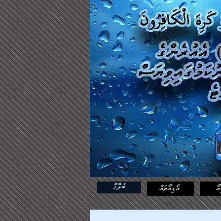
ބުލޮގް
އޯ
އޯޑިއޯތައް