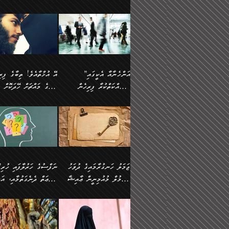
ޢުމަރު ވިދާޅުވިއެވެ:
އިންސާނާއަކީ ވަރަޢަވެރި
އަންހެނަކު ހޯދަން
ތެރެއިން މީހަކު
ނޭނގިހުރެވެސް ތިބާ އެކަމަށް
ދެން އޭގެ ޠަބީޢީ
އޭ އަޚާއެވެ! ތިބާއާ އެއްފަދަ
🌴 ހ
”އާނއެކެވެ. އަހަރެން
މީހެއްކަމުގައި މީހުންނަށް
ވަރުބަލިވެގެން އުޅެއެވެ.
އަތުޖެހިއްޖެނަމަ އެމީހަކު
ވެއްޓިފައި ވެދާނެއެވެ: 1-
މިންގަނޑަށްވުރެ އެޞިފަތަ
ފިރިހެނަކާ މެނުވީ ތިބާގެ
(217ހ) ކިޔާދެއްވިއެވެ
ދެފަހަރަކު ޙާޒިރުވީމެވެ. ދެން
ދައްކަންވެގެން، އަދި އޭނާ
ޞަލީބަށް އެރުވުމަށް
އާމްދަނީ ހޯދަން
ބޭރުވެއްޖެނަމަ, އެހިސާބުނ
ވިސްނުމާ އެއްގޮތްވެ
”އެއްފަހަރަކު އުޅުނު
އެއަށ
ﷲ ދެކެ ބިރުގަންނަ
މަސައްކަތްކުރުމާއި ވަޒީފާ
ބުއްދިއަށް އަސަރުކުރެއެވެ.
އަމުރުކުރަމުން ދިޔައެވެ.
އަންޑަރސްޓޭންޑު
ރަސްކަލަކު، ﷲ އަށް
އަދާކުރުމުގެ ދަރަޖަ ބޮޑުކޮށް
ޠަބީޢީ އާދައިގެ މިން ތެރޭގ
ނުވެވޭނެއެވެ. ދެންފަހެ
އީމާންވެއްޖެ މީހުންގެ ތެރ
މަތިކުރުމެވެ. ޚާއްޞަކޮށް
އެޞިފަތައް ހުރިނަމަ,
އަންހެނާއަށް ބަލާއިރު ތިޔަ
މީހަކު އަތުޖެހިއްޖެނަމަ އެ
”އަންހެނާއާ އެކީގައި
ޑޮކްޓަރީކަމާއި
އެޞިފަތަކަށް އަސަރުކުރުވާ
ދެމީހުންގެ ގުޅުމަކީ އެކަކު
ޞަލީބަށް އެރުވުމަށް
މަސައްކަތްކުރާ ފިރިހެން
ތިބާގެ މައްޗަށް ހޭދަކޮށް
އިންޖިނޭރުކަންފަދަ
އޭގެ މައްޗަށް ޙުކުމްކުރާ
އަނެކަކުގެ ވިސްނުން ފަހުމްވެ
އަމުރުކުރަމުން ދިޔައެވެ. ދ
ވަޒީފާތަކެވެ. އެހެނީ ވަޒީފާ
އެއްޗަކީ ބުއްދިކަމުގައިވެއެ
ވޯރކްމޭޓުންނާއި
ޚަރަދުކުރުމަކީ ޢައިބެއް ނޫނެވެ.
ދޭހަވުމަށްވުރެ މާ މަތީ
ﷲ އަށް އީމާންވާ މީހުންގ
ޅިޔަނުންނާއިމެދު ޙަދީޘްގައި
ހަމަ އެގޮތަށް ތިބާގެ ބައްޕ
އަދާކުރުމުގެ ދަރަޖަ ބޮޑުކޮށް
އެއީ ބުއްދީގައި ޢިލްމާއި،
ކްލާސްމޭޓުންނަކީ މަރެވެ.
ގުޅުމެކެވެ. އެއީ އެކަކު އަނެކަކު
ތެރެއިން މީހަކު ގެނެވި
އައިސްފައިވަނީ އެއީ މަރު
ތިބާގެ ފިރިހެން ދަރިފުޅުވ
މަތިކުރާ ޒުވާން އަންހެނާ
ފުރިހަމަކޮށްދޭ ގުޅުމެކެވެ.
ޞަލީބަށް އެރުވުމަށް
ކަމުގައިއެވެ. އައުލަވީ ޤިޔާސުން
ތިބާއަށް ޚަރަދުކޮށްދިނުން
އެހެންކަމުން، ތިބާގެ
އަމުރުކުރިހިނދު އޭނާއަށް
އެޙަދީޘްގައި: އަންހެނާ ވަޒީފާ
ޢައިބަކަށް ނުވެއެވެ. އެހުރ
ވިސްނުމާއި ޚިޔާލާ އެއްގޮތްވެ
ބުނެވުނެވެ: "ވަޞިއްޔަތެއ
އަދާކުރާ ތަނުގައި އުޅޭ،
އެންމެންވެސް މުދަލާއި ފަ
ވިސްނޭ އަންހެނަކު ހޯދަން
އޮތިއްޔާ ކުރާށެވެ." ދެން 
ފިރިހެނުން ހިމެނެއެވެ. އެއީ
އެއްކުރާ މަޤްޞަދެއްކަމުގައ
ޖަމަލު ހަނގުރާމައިގެ ދުވަހު
”ނަފްސުގެ
ތިބާއަށް ޙާޖަތެއް ނުވެއެވެ.
ބުނެފިއެވެ: "އަހަރެން
އެމީހުންގެ ވޯރކްމޭޓު އަންހެނާގެ
ބަލަނީ ތިބާއެވެ. އެގޮތުން
އުންމުލް މުއުމިނީން ޢާއިޝާ
ޠަބީޢަތް ދެނެގަތުމާއި، އަދ
ތިބާ ޙާޖަތް ޖެހިގެންވަނީ
ވަޞިއްޔަތް ކުރާނީ
ގާތަށް ވަދެއުޅުން ގިނަވެގެންވާ
ބައްޕަގެ ގާތުގައި: "ތިހާވަ
ތިބާގެ ވިސްނުމާއި ޚިޔާލާއެކު
ކޮންކަމަކަށްހެއްޔެވެ. އަހަރ
(57ހ)
ނަފްސުގެ އެދުންވެރިކަން
ފިރިހެނުންނެވެ. ފަހެ އެމީހުންނީ
ބުރަކޮށް މަސައްކަތްކޮށް
”އަންހެނުން ޖިހާދުކުރަން
ނަފްސުގެ ޠަބީޢަތުގެ ހުރި
ތިބާ ބަލައިގަންނަ އަންހެނަކު
ދުނިޔެއަށް ވެއްދުނީ އަހަރ
ނިކުމެވަޑައިގަންނަވަން
ބުއްދިން ވަޒަންކުރުމަށް އ
ޅިޔަނުންނަށްވުރެ އެތައް
ދާއޮހޮރުވަނީ ކީއްވެހޭ"
ޖެހޭނެކަމަށްވާނަމަ ﷲ ގެ
ޞިފަތަކަކީ ކޮބައިކަން
ހޯދުމެވެ. އެހެނ
ލަފައެއް ނެތިއެވެ. އެތަނު
ޤަޞްދުކުރެއްވިހިނދު އުންމުލް
ކުރާ އަސަރު:
ގޮތަކުން ނުރައްކާ ބޮޑު
އަހައިފިނަމަ އޭނާ ބުނާނީ
ރަސޫލާ صلى الله عليه
ނޭނގެނީސް، ނަފްސު
ބައެކެވެ. އެގޮތުން މަސައްކަތު
ތިމަންނާގެ ދަރިން
މުއުމިނީން އުންމު ސަލަމާ