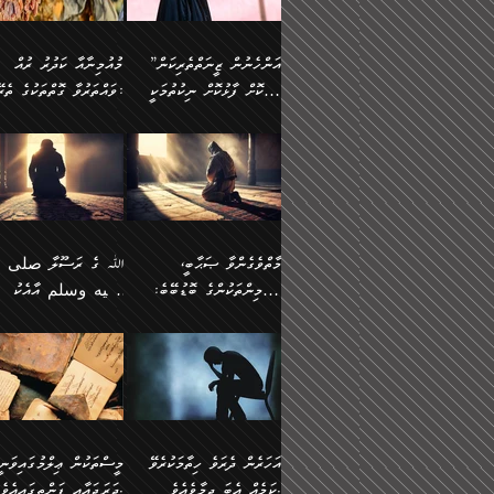
وسلم ކަމަނާއަށް އެކަމަށް
ޝަހުވަތްތައް ނަގައިގަންނަ
މާހައުލުގައި އުޅޭ ފިރިހެނުން،
އުފާކޮށްދިނުމަށެވެ. ފިރިމިހ
(61ހ) އެކަމަނާއަށް
ޢަހްދު ހިއްޕެވީހެވެ. ކަމަނާ
ވަޒަންކުރަން ބުއްދިއަށް
ޅިޔަނުންނާ އެކި ގޮތްގޮތުން
ގާތުން އެހެން އަހައިފިނަމ
(ރަނގަޅު ސީދާ ގޮތުން)
ކުޅަދާނަނުވެއެވެ.
ލިޔުއްވިކަމަށް ރިވާކުރެވެއެވެ:
”އަންހެނުން ޒީނަތްތެރިކަން
މުއުމިނާއާ ކަދުރު ރުއް
އެއްގޮތްވެ، އަދި އެހެން
ބުނާނީ ތިމަންނާގެ
ފޭވެއްޖެއެވެ! ފޭވެއްޖެއެވެ!
ނަފްސުތަކުގައިވާ ކޮންމެ
ހާމަކޮށް ފާޅުކޮށް ނިކުތުމަކީ
ވައްތަރުވާ ގޮތްތަކުގެ ތެރޭގައި:
ގޮތްތަކުން ނުރައްކާ
އަނބިމީހާއާއި ޢާއިލާގެ
ރަށްތަކަށް ދަތުރުފަތުރުކޮށް،
ޠަބީޢަތަކުންވެސް، އެތައް
އިތުރުވެއެވެ. އެ ދެމީހުންގެ
ބޭނުންތައް ފުއްދާ
އެކަކަށްވުރެ ގިނަ މީހުން އޭގައި
ކުރިއަށް ނިކުމެއުޅުން
ބައިވަރު ޝަހުވަތްތައް
ތިބާގެ އަންހެން ދަރިފުޅު
🌴 ﷲ ތަޢާލާ
މެދުގައި އެއ
ޚަރަދުކުރުމަށެވެ. އަދި ފިރި
ހިއްސާވާ ފާފައެކެވެ.
އެކަލޭގެފާނު ކަމަނާއަށް
އެނަފްސު ބަލައިގަންނަ ގޮ
ޢައުރަނިވާނުކޮށް، ނުވަތަ ޒީނަތް
ވަޙީކުރެއްވިއެވެ: ( أَلَمۡ
ދަރިފުޅު
ނަހީކުރެއްވިކަމެއް
އަސަރުކުރެއެވެ. އެގޮތުން
ހާމަކޮށްގެން ނިކުންނަހިނދު
كَیۡفَ ضَرَبَ ٱللَّ
ނޭނގޭހެއްޔެވެ!؟ ފަހެ ދީނުގެ
ނަފްސަކީ މަތިވެ
އޭގެ ހިއްސާއެއް ތިބާއަށްވެއެވެ.
مَثَلࣰا كَلِمَةࣰ طَیِّب
ތަނބު އަރިއަޅައިފިނަމަ
ބޮޑުވެގަންނަން ބޭނުންވާ
އަދި ފިތުނަވެރިވާ ކޮންމެ
كَشَجَرَةࣲ طَیِّبَةٍ أَصۡ
އަންހެނުން މެދުވެރިކޮށް އެ
ނަފްސެއްނަމަ؛
ޒުވާނެއް، އަދި އެއަންހެނާއާ
ثَابِتࣱ وَفَرۡعُهَا فِ
މާތްވެގެންވާ ޞަޙާބީ،
ﷲ ގެ ރަސޫލާ صلى ا
ޘާބިތެއް ނުކުރެވޭނެއެވެ! އަދި
މީސްތަކުންގެ މަދަޙަ ތަޢުރ
ދިމާލަށް ބެލުން އަމާޒުކުރާ
ٱلسَّمَاۤءِ ) (إبرا
މުއުމިންތަކުންގެ ބޮޑުބޭބެ:
عليه وسلم އާއެކު
އޭގައި ބާގަނޑެއް ހެދިއްޖެނަމަ
ބަލައިގަތުން މަދުކުރަން
ކޮންމެ ޒުވާނެއްގެ ފާފަ، އެ
: ٢٤) "اللّه ހެޔޮ ރަ
އަންހެނުންނަކަށް އެ ފޫބައްދާ
ޖެހެއެވެ. އެއީ އެ ޠަބީޢަތާ
މުޢާވިޔާ ބްނު އަބީ ސުފްޔާނު
މުޢާވިޔާގެ ނޭފަތްޕުޅަށް ވަތ
ހިއްސާގައި ހިމެނެއެވެ. އެހެނީ
ކަލިމައެއްގެ މިސާލު، ހެޔޮ
ﷲ ގެ ރަސޫލާ صلى الله
💧އިބްނުލް މުބާރަކު
އިޞްލާޙެއް ނުކުރެވޭނެއެވެ!
މަދަޙަޘަނާ ލިބުމުން
(60ހ):
ހިރަފުސް ވެލިކޮޅެއްވެސް ޢ
އެއީ ތިބާގެ އަންހެން
ރަނގަޅު ގަހެއް ފަދައިން
عليه وسلم ގެ
(181ހ) އާ
އަންހެނުންގެ ޖިހާދަ
ހެއްލުންތެރިކަމާއި، ބޮޑާކަ
ބްނު ޢަބްދުލް ޢަޒީޒަށްވުރެ
ދަރިފުޅެވެ. އަދި އެދަރިފުޅު
ޖައްސަވަނީ ކޮންފަދައަކުން
ޞަޙާބީންނާމެދު
އެސުވާލުކުރެވުމުން ވިދާޅުވ
ނަފްސުގެ ޢައިބުތައް ހަނ
ނިވާކޮށް ފަރުދާކުރަން
ތިބާއަށް ނުފެނޭހެއްޔެވެ؟
ހެޔޮވެ މާތްވެގެންވެއެވެ!“
އަހުލުއްސުންނާގެ ޢަޤީދާއާ
”ﷲ ގެ ރަސޫލާ صلى 
ތިބާއަށްވަނީ އަމުރުވެވިގެންނެވެ.
އެގަހުގެ މައިގަނޑާއި ބުޑ
ޚިލާފުވުމުގެ ކޮޅުމަތި، އަދި
عليه وسلم އާއެކު
ތިބާ އެހެން ކަންތައް
ރަނގަޅަށް ބިމުގައި ހަރުލާ
އެތެރޭގައި ފޮރުވައިގެން އޮތް
މުޢާވިޔާގެ ނޭފަތްޕުޅަށް ވަތ
އަހަރެން ދެރަވެ ހިތާމަކުރެވޭ
މީސްތަކުން ޢިލްމުގައިވަނީ
ނުކޮށްފިނަމަ ތިބާ
ސާބިތުވެފައިވެއެވެ. އަދި
ނުބައި ފާސިދު ޢަޤީދާ ފާޅުވަނީ
ހިރަފުސް ވެލިކޮޅެއްވެސް ޢ
ކަމެއް އެބަ ދިމާވެއެވެ.
ދަރަޖައާއި ފަންތީގައިއެވެ.
ފާފަވެރިވާނެއެވެ. އަދި ތިބާގެ
އެގަހުގެ ގޮފިތައް މައްޗަށް