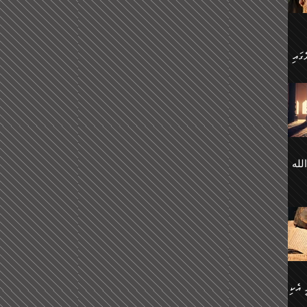
 ގޮތް
ާގެ
ަ
ހެން
ތަށް
 تَرَ
هُ
َةࣰ
لُهَا
ی
لله
ީފު
هيم
ނގަޅު
އެކު
ް
؛
ުމަރު
މާއި،
ކަން
ިއެވެ:
ދާނ
الله
ު
ް
 އެކި
ުމަރު