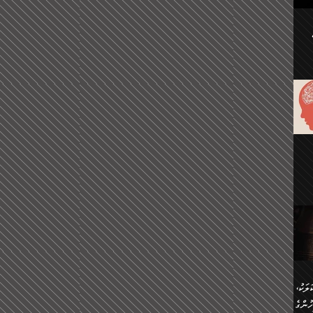
ުކޮށް
ަށް
.
އާއި،
ް
ި،
ް
ން
ުން
ް
ްދިން
ް
ެއް
ޅޭ
ުން
ުގައި
ތުވެ
އި
 މިއީ
ރުމަކީ
ހީކުރާ
ލަކު،
ެވެ.
ުން
ުންގެ
ެ.