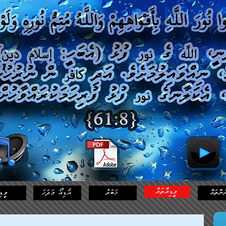
މީޑިއާތައް
ުންތައް
ޚަބަރު
އޯޑިއޯ މަދަހަ
ވީޑި