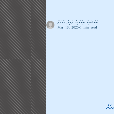
އައްޝައިޚް އިބްރާހީމް ފަރީދު އަޙްމަދު
Mar 13, 2020
1 min read