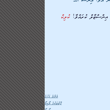
ެވޭނެ އެވެ. އިންޝާ ﷲ 
 އިންސްޓާލް ކުރައްވާ! 
ކުލިކް
އެންމެ ފަހުގެ
ފޮތްތަކުގެ އޯޑިއޯ