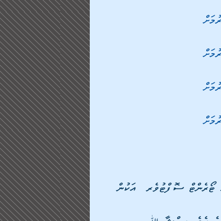
ަހު ޓޯރެންޓް ސޮފްޓުވެރ  އަކުން 