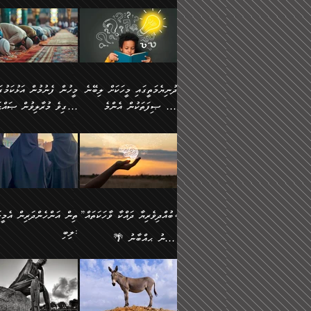
ނަފުރަތުކުރުން
ޢަމަލުކުރުމުގައި ހުންނާނޭކ
💥 ޝުޢުބާ ބްނުލް ޙައްޖާޖު
މީހުންވެއެވެ.
މެދުވެރިކުރުވައެވެ. އެއީ
އޮންނަ ޤަޞްދާ އެކުގައިއެވ
(160ހ) ވިދާޅުވިއެވެ:
ވިދާޅުވިއެވެ: ”ޢިލްމުގައި
ފިޠުރީގޮތުން ޠަބީޢަތް އެކަމަށް
ކޮންމެ ދުއިސައްތަ ޙަދީޘަކ
”މީސްތަކުންގެ ތެރޭގައި
ލާޒިމްވެ، އަދި ޢިލްމު
ލެނބިގެންވިޔަސްމެއެވެ.
ފަސް ޙަދީޘަށް
އެމީހެއްގެ ބުއްދި، ބޭރު
ހޯދުމުގައި ދެމިހުރުމަށް
މިސާލަކަށް އަންހެނާ
ޢަމަލުކުރެވުނަސް، އޭރުން
ފެންޑާގައި ބާއްވާފައި އޮންނަ
ހިތްވަރުދިނުން ބަޔާންކުރު
ފިރިހެނާއަށް ލެނބެއެވެ. ދެން
ޢިލްމުގެ ޒަކާތް އަދާކުރިފަދ
މީހުންވެއެވެ. އަނެއްބަޔަކުގެ
ބުއްދިވެރިޔާގެ މައްޗަށް
ދުނިޔެމަތީގައި މީހަކަށް ލިބޭނެ
ފިރިހެނާއާމެދު ނުރުހުންވެ
އޭނާވެއެވެ. ދެންފަހެ އެމީހ
ބުއްދި އެމީހުންނާ
ވާޖިބުވެގެންވަނީ: އޭނާގެ
ހެޔޮ ޞިފަތަކުން އެންމެ
ހީވާގިވެ މުރާލިވުން ޞައްޙ
ނަފުރަތްތެރިވާ ކަހަލަ ކަމެއް
އެއްކޮށް ޖަމަޢަކުރި ޢިލްމަށ
އެކުގައިވެއެވެ. އަނެއްބަޔަކުގެ
ސިއްރިއްޔާތު އިޞްލާޙުކޮށ
އަންހެނާއަށް ދިމާވެ ވަރުގަދަ
ޢަމަލުކުރަން އެމީހަކު
ފުރަތަމަކަމަކީ ބުއްދިވެރިކަމެވެ.
ކަންކަމާއި ޞައްޙަ ނުވާ
ބުއްދިއެއް ނުވެއެވެ. ދެންފަހެ
ނިމުމަށްފަހު ދެން އެއާ
🪴 އިބްނު ޙިއްބާނު
އިޙްސާސެއް އޭނާއަށް އާދެއެވެ.
ނުކުޅެދުމަކުން އަދި އެ ޢިލ
ކަންކަން ބަޔާންކުރުން:
އެމީހެއްގެ ބުއްދި އެމީހަކާ
ވިއްދައިގެން ޢިލްމު ހޯދަން
(354ހ) ވިދާޅުވިއެވެ:
ވިދާޅުވިއެވެ: ”މީހުން ފެނ
އަދި އެއާއެކު އެއަންހެނ
ޙިފްޡުކޮށް
އެކުގައިވާ މީހަކީ: އެމީހަކު
އަދި އެކަމުގައި ދެމިހުރުމެވ
"ދުނިޔެމަތީގައި މީހަކަށް ލިބޭނެ
އަޅުކަމުގައި ހީވާގިވެ މުރާލ
ވާހަކަދެއްކުމުގެ ކުރިން
އެހެނީ ދުނިޔޭގެ ސަބަބުތަ
ހެޔޮ ޞިފަތަކުން އެންމެ
ޞައްޙަ ކަންކަމާއި ޞައްޙ
އެމީހަކުގެ ފުށުން އެ ނިކުންނަ
އެއްވެސް ސަބަބަކަށް ސާފ
ފުރަތަމަކަމަކީ ބުއްދިވެރިކަމެވެ.
ނުވާ ކަންކަން ބަޔާންކުރު
އެއްޗެއް ފެންނަ މީހާއެވެ.
ރަނގަޅަށް ވާޞިލުވެވޭހުށީ
އަދި އެއީ ﷲ ތަޢާލާ
މީހަކު ރޭއަޅުކަންކުރާ
”ބުއްދިވެރިޔާ ދައްކާ ވާހަކަތައް،
ތިން އަންހެންދަރިން އެމީހަ
ދެންފަހެ އެމީހަކުގެ ބުއްދި ބޭރު
އެކަމުގައި ޢިލްމު ސާފުކޮށ
އެކަލާނގެ އަޅުތަކުންނަށް ދެއްވި
ބަޔަކާއެކުގައި ރޭގަނޑު
ލިބި:
ފެންޑާގައި އޮންނަ މީހަކީ:
ޚާލިޞްވެގެންނެވެ. އަދި
އެންމެ ހެޔޮ ރަނގަޅު
ހޭދަކޮށްފާނެއެވެ. ދެން އެމ
🌴 އިބްނު ޙިއްބާނު
ވާހަކަތަކެއް ދައްކާފައި ދެން
ބުއްދިވެރިޔަކު ވެއްޖެއްޔާ
ކަންތަކުންވާ ކަމެކެވެ.
ރޭގަނޑުގެ ގިނަ ވަޤުތު
(354ހ) ވިދާޅުވިއެވެ:
”ނަބިއްޔާ صلى الله
އޭގެ ފަހުން އެނިކުތް އެއްޗެ
ނިންމާނޭކަމަކީ: އެމީހަކު
އެހެންކަމުން އެއާ އިދިކޮޅު
ނަމާދުކޮށްފާނެއެވެ. އަނެއް
”ބުއްދިވެރިޔާ ދައްކާ ވާހަކަތައް،
عليه وسلم
ކުރާކަމަކާ
ޞިފައެއް ޤާއިމުކޮށްގެން ހުރި
މީނާގެ ޢާދައަކީ ސާޢަތެއްވ
ޞައްޙަކޮށް ސަލާމަތުންވާ
ޙަދީޘްކުރެއްވިކަމަށް
މީހަކާ އެކުގައި އިށީންދެ
އިރުކޮޅެއް ރޭއަޅުކަންކުރުމެ
ހަށިގަނޑެއް ސީދާވާހެން
ރިވާކުރެވެއެވެ: "ތިން