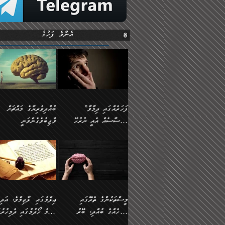
އެންމެ ފަހުގެ
”ފަހަރެއްގައި ދިމާވާ
ބުއްދިވެރިޔާގެ މައްޗަށް
އިޙްސާސެއް އެއީ ނުރުހޭ
ވާޖިބުވެގެންވަނީ
އިޙްސާސަކަށްވެދާނެއެވެ.
”ފަހަރެއްގައި ދިމާވާ
⭐ އިބްނު ޙިއްބާނު
މިސާލަކަށް ކަމަކާމެދު
އިޙްސާސެއް އެއީ ނުރުހޭ
(354ހ) ވިދާޅުވިއެވެ:
ބިރުގަތުމެވެ.
އިޙްސާސަކަށްވެދާނެއެވެ.
”ބުއްދިވެރިޔާގެ މައްޗަށް
މިސާލަކަށް ކަމަކާމެދު
ވާޖިބުވެގެންވަނީ: މި ދުނި
ބިރުގަތުމެވެ. ދެން އެއިޙްސާސް
ކަންކަމުން އޭނާގެ ޢިލްމު
ވަރުގަދަވެގެންވާނަމަ؛
ގަޑުބަޑުކޮށްލާނޭ ކަންކަމުނ
މީސްތަކުންގެ ތެރޭގައި
ޢިލްމުގައި ލާޒިމްވެ، އަދި
އެކަމަކާމެދު ނަފުރަތްތެރިވެ،
އެއްކިބާވުމެވެ. އެއީ އޭނާއ
އެމީހެއްގެ ބުއްދި، ބޭރު
ޢިލްމު ހޯދުމުގައި ދެމިހުރުމ
އަދި އެކަންކުރި މީހަކަށްވެސް
ކުޅަދާނަވީ ވަރަކަށް
ފެންޑާގައި ބާއްވާފައި އޮންނަ
ހިތްވަރުދިނުން ބަޔާންކުރުން: