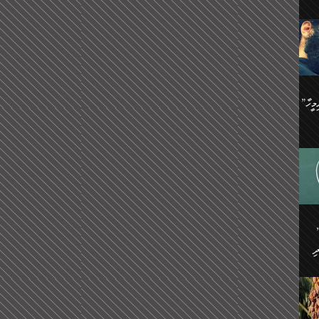
ިޝާމު ބްނު އިސްމާޢީލު
އް
:
އަކީ
ް
ައި
ެއިން
މީހަކު
”އޭ އުޚްތާއެވެ! ތިބާގެ ފިރިމީހާ
،
ެން
ވެ.
ެ
ައާއި،
 ތަޖ
ެސް
ިހާ
ް
އިސާ
އޭނާ
ި
 ހަރުލާފައި ހުރި
ި
ރަށް
ެން
ެންގެ
ެއިން
ގ