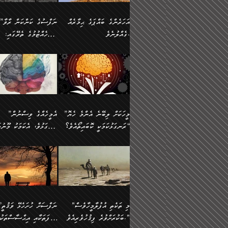
އުޅެގެން ﷲ ދެއްވި ނިޢުމަތް
ދެން މީނާ (އެމީހުންނާ
ސީދާވާނެއެވެ. އަނެއްކޮޅުން
އަންހެންދަރިން އެމީހަކަށް 
ގަޑުބަޑުކޮށް
އެކުގައި ރޭކުރާއިރު) އެމީ
ޖާހިލުމީހާ ދައްކާ ވާހަކަތައް،
1-ދެން އެކުދިން
އަހަރެންގެ ބައްޕަގެ ޙިމާރެއް
”ނަފްސުގެ ކަންކަން ރާވާ
ހުތުރުނުކުރާހުއްޓެވެ...
އެއްގޮތްވެއެވެ. ނުވަތަ އެމ
ބަލިވެފައިވާ ހަށިގަނޑެއް
އަދަބުވެރިކުރުވާ 2-އަދި
ގެއްލުނެވެ.
ބެލެހެއްޓުމުގެ ތެރޭގައި:
ބުއްދިއާއި ވިސްނުންތެރިކަން
ރޯދަ ހިފާއިރު މީނާވެސް
އެގޮތްމިގޮތްވާހެން ފުށޫއަރާ
އިތުރުކޮށްދޭނެ ކަމަކީ: އޭނާފަދަ
އެމީހުންނާއެކު ރޯދަހިފައެވެ
މަގުފުރެދިފައިވާ ބަޔަކުގެ
އިދިކީލަވާނެއެވެ. އަދި
އަދި އެކުދިންނަށް ހެޔޮކޮށް
🌱 ޖަޢުފަރު ބްނު މުޙައްމަދު
އެމީހުންގެ މަގުފުރެދުމާއި
(އެހެން ބުއްދިވެރިންނާ)
އެމީހުން
ކިބައިގައިވާ މޮޅެތި ރިވެތި
ބުއްދިވެރިޔާގެ ބަސްތައް އެއީ
ހިތައިފިނަމަ ފަހެ އެމީހަކަ
(148ހ) ކިޔާދެއްވިއެވެ:
އެމޮޅެތި ކަންކަމާ ގުޅުމެއް
ގާތްވުމާއި، އެއާ އިދިކޮޅު އިދ
ކިތަންމެ މަދު
ކަންކަމަށް ބަލާ ވިސްނުން
ސުވަރުގެއެވެ." 📖 ސުނ
”އަހަރެންގެ ބައްޕަގެ ޙިމާރެއް
ނުވެއެވެ. އެހެނީ ނަފްސަކ
ބަސްތަކެއްވިޔަސް އޭގެ ޤަދަރު
އަބީ ދާވޫދު 📖 ފަހެ ތިބާ
ނުކުރުންވެއެވެ.
ގެއްލުނެވެ. ދެން ބައްޕަ
ވަޒަންހަމަވާ އެއްޗެއް ނޫނ
ބޮޑުވެގެންވެއެވެ. އެއީ
އަންހެން ދަރިން
ވިދާޅުވިއެވެ: ”ﷲ ތަޢާލާ
ނަފްސު ކަންކަން
ފާފަވެރިޔާގެ ކުރިމަތިލުން
ކައިވެނިކުރުވުމުގައި
އަހަރެންނަށް އޭތި އަނބުރާ
މަސްހުނިކޮށްލައެވެ. އެގޮތު
”މީހަކަށް ލިބޭނެ އެންމެ ހެޔޮ
”އެމީހެއްގެ ވިސްނުން
ކިތަންމެ ކުޑަކަމެއްވިޔަސް އޭގެ
ފަރުވާކުޑަކޮށް، ޢާއިލާއެއް
ރައްދުކުރައްވައިފިނަމަ ފަހެ
މީހަކު ބުރު ސޫރަ ރީތި
މުޞީބާތް ބޮޑުވެގެންވާ ގޮތަށެވެ.
ރަނގަޅުކަމަކީ ކޮބައިތޯއެވެ؟“
ރަނގަޅުވެ، އެކަމަކު މޫނުމަ
ބިނާކޮށް ކައިވެންޏެއް
އެކަލާނގެ ރުއްސަވާނޭ ޙަމްދުގެ
ފުރިހަމަ، މުދާތައް ތަނަވަ
އަދި ބުއްދިވެރިކަމުގެ ތެރޭގައި:
ޤާއިމުކުރުން ދޫކޮށްފައި
ސޫރަ ހުތުރުވެއްޖެ މީހާ,
ބަސްތަކަކުން އަހަރެން
އެކަމަކު އެއާއެކު ޢަޤީދާއާއ
🪨 އިބްނުލް މުބާރަކު
☘️ އިބްނު ޙިއްބާނު
އެއްވެސް ކަ
ކިޔެވުމާއި އެހެން
އެކަލާނގެއަށް
ފިކުރު ފުރެދިގެންވާ މީހަކަށ
(181ހ) އަށް ދެންނެވުނެވެ:
(354ހ) ވިދާޅުވިއެވެ:
މަޤްޞަދުތަކުގައި އެކުދިން
ޙަމްދުކުރާހުށީމެވެ.“ ދެން މާ
ވެދާނެއެވެ. ދެން މިފަދަ
”މީހަކަށް ލިބޭނެ އެންމެ ހެޔޮ
”އެމީހެއްގެ ވިސްނުން
މަޝްޣޫލުކުރުވުމާމެދު ތިބާ
ގިނައިރެއް ނުވެ އޭގެ
މީހަކުގެ ރީތިކަމާއި އޭނާގެ
ރަނގަޅުކަމަކީ ކޮބައިތޯއެވެ؟“
ރަނގަޅުވެ، އެކަމަކު މޫނުމަ
ނަމަނަމަ ސަމާލުވެ
އަސްދާނުގޮނޑިއާއި ލަގަނާއި
މޮޅެތި ތަކެއްޗަށްޓަކައި ބެލ
ވިދާޅުވިއެވެ: ”އޭނާގެ
ސޫރަ ހުތުރުވެއްޖެ މީހާ, ފ
އެކީގައި އޭތި ގެނެވުނެވެ. ދެން
އޭނާގެ ޢަޤީދާއާއި ޤަބޫލުކު
ކިބައިގައިވާ ފުރާ ފުރިހަމަ
އޭނާގެ ނަފްސުގެ (ބުއްދިއ
"މި ތަކެތި އުފުލާމީހާވެސް
”ނަފްސަށް ހުށ
އެކަލޭގެފާނު އެއަށް
ގޮތްތަކާއި ފިކުރުވެސް ނަ
ބުއްދިއެވެ.“ ދެންނެވުނެވެ:
ވިސްނުމުގެ) ހެޔޮކަމުން އ
ބަކުރަށްވުރެ ފިޤުހުވެރިއެވެ."
ޞިފަތަކާއި އިޙްސާސްތަކު
ސަވާރުވިއެވެ. އަދި އޭގެ
ރަނގަޅުކޮށް ޖަރީކޮށްދޭ ކަމ
”އެގޮތަށް ލިބިގެންނުވިނަމަ
މޫނުގެ ހުތުރުކަން ހަނދާނ