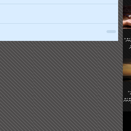
ންނަ
،
ަކުގެ
ް
ުގެ
ރި
”ދެއްކުންތެރިކަމާއި އާފާތްތަކަށް
ި
..
ް
ެނީ
ަކަށް
.
ް
އަށް
ުރުން:
ައި
”ނަފްސު އަވަސްއަރުވާލުމުގެ
އް
ް
ާރަށް
ެވެ.
ތެވެ.
ެ.
ެން
ި