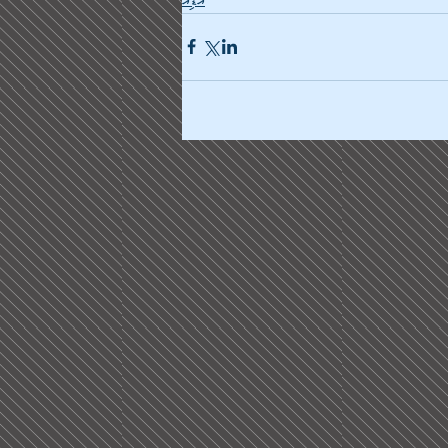
އޯޑިއޯ