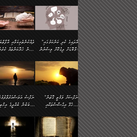
މައްޗަށް ސީދާވިހިނދު، ހެދުން
އެއީ (ޙަޤީޤަތުގައި) އެ
ޠަބީޢަތަށް އަސަރުކުރުން:
ދެން ކޮން އެއްޗެއްތޯއެވެ؟“
ނައްތާލައެވެ. އަނެއްކޮޅުން
🔅 ބަކްރު ބްނު ޢަބްދި ﷲ
ނަފްސަށް ހުށަހެޅިގެން އަ
ބޮނޑިކޮށްލައްވާފައި، އުޑާއި
ދެކަންތަކުގެ ދ
ވިދާޅުވިއެވެ: ”ރިވެތި ރަނގަޅު
އެމީހަކުގެ މޫނުމަތި ރީތިވެ
އަލްމުޒަނީ (108ހ)
އެކި ވައްތަރުގެ އިޙްސާސްތ
ދިމާލަށް އިސްތަށިފުޅު
އަދަބެކެވެ.“ ދެންނެވުނެވެ:
އެކަމަކު ވިސްނުން ކޮށި
ކިޔާދެއްވިއެވެ: ”އަހަރެން
ބާރުމިން ހުރި މިންވަރަކުނ
”އެކަން ނެތްނަމަ ދެން
ވެއްޖެނަމަ, އޭނާގެ ނަފްސ
އެއްފަހަރަކު ގެއިން
އިންސާނާގެ ޠަބީޢަތަށް
ކޮންކަމެއްތޯއެވެ؟“
އުނިކަމާހުރެ މޫނުމަތީގެ ހު
ނިކުމެގެންދަނިކޮށް އެއްޗެހި
އަސަރުކުރެއެވެ... ދެން
ވިދާޅުވިއެވެ: ”އޭނާ
ރީތިކަން ދާހުއްޓެވެ.
އުފުލުމުގެ މަސައްކަތްކުރާ މީހަކާ
އެއަށްފަހު އެ ޠަބީޢަތުން
”އާދައިގެ ކުދި ކަންކަމުގައި
މަޝްވަރާއަށް އަހާނޭ ރަނގަޅު
އެހެންކަމުން ވިސްނުންތެރ
ދިމާވިއެވެ. އޭނާގެ ސާމާނު އޭރު
ބުއްދިއަށް އަސަރުކުރެއެވެ.
މާބޮޑަށް ދިގުކޮށް ވިސްނުން:
ބިރުން ހެޔޮކަންތައް ކުރުނ
ޞާލިޙު އަޚެކެވެ.“
މީހާގެ އަތުގައި އެއްޗެއް
އުފުލަމުންދިޔައެވެ. އޭރު އޭނާ
މިއަސަރުކުރުމުގެ އަޞްލުގެ
ދެންނެވުނެވެ: ”އެގޮތަށް
ނެތަސް ކަންބޮޑުވެ
ދޫކޮށްލުމުގެ ބާބު ބަޔާންކުރުން:
ކިޔަމުންދިޔައެވެ: «الْحَمْدُ
ފެށުން އައި ގޮތަކީ:
އެކަމެއްގައި އެހާ ދިގުކޮށް
🌴 އިބްނުލް ޖައުޒީ
ނެތްނަމަ ދެން
ހިތާމަކުރުމެއް ނެތެވެ. އެހ
لِله، أسْتَغْفِرُ الله»
ޞައްޙަކޮށްވާ ޠަބީޢަތެއް
ވިސްނުން ޙައްޤުނުވާ
(597ހ) ވިދާޅުވިއެވެ:
ކޮންކަމެއްތޯއެވެ؟“
ބުއްދިވެރިޔާއަށް ތަނ
އެވެ. އެއަށްވުރެ އިތުރަށް
ބަދަލުކޮށްލާ ގޮތަށް އައި
ކަންކަމުގައި މާބޮޑަށް
”ދެއްކުންތެރިކަމާއި އާފާތްތ
ވިދާޅުވިއެވެ: ”ދިގުކޮށް
އެއްޗެއް ނުކިޔައެވެ. ދެން އޭނާ
ލޯބިވާކަހަލަ އިޙްސާސެކެވެ
ވިސްނުމަކީ ބައްޔެކެވެ.
ބިރުން ހެޔޮކަންތައް ކުރުނ
ވަކިތަނަކަށް ދިޔައެވެ. ދެން
ދެން އެ ޠަބީޢަތުން ބުއްދި
ފަހަރެއްގައި މިހެންވަނީ
ދޫކޮށްލުމުގެ ބާބު ބަޔާންކ
އޭނާގެ ބުރަކަށީގައި ހުރި
އަސަރުކުރީއެވެ. ޝަރީޢަތުގ
މުހިއްމު ކަންކަމާއި އަދި
ދަންނާށެވެ! މީސްތަކުންގެ
”ނަފްސަށް ވަޤުތީ ގޮތުން
ސާމާނުތައް ބަހައްޓަންދެން
ލޯބިވެވޭކަހަލަ އިޙްސާސްތަ
މުހިއްމު ނޫންކަންކަމާމެދުވެސް
ތެރޭގައި، ދެއްކުންތެރިއަކަށ
ހުށަހެޅޭ އިޙްސާސްތަކާއި
ސަބަބުން ބުއްދީގެ އިޚްތިޔ
އަހަރެން ހުރީމެވެ. ދެން
ގެނައުން މަނައެއް ނުކުރެއ
މާބޮޑަށް ސަމާލުވެގެން
ވެދާނޭކަމަށް ބިރުން ހެޔޮ
ބުނެފީމެވެ: "މި ނޫން އެއްޗެއް
މިސާލަކަށް ބެލުމުގެ ލައްޒަ
ޝުޢޫރުތައް:
ކުރާ އަސަރު.
ހުށިޔާރުވެގެން އުޅޭ ބައެއް
ޢަމަލުކުރުން ދޫކޮށްލާ
ނަފްސަށް ބައިވަރު ވަޤުތީ
ބައެއް ނަފްސުތަކުގެ
ކިޔަން ތިބާއަށް ރަނގަޅަށް ނ
އެކަމަކު ޝަރީޢަތުން އެއ
ނަފްސުތަކުގެ ސަބަބުން
މީހުންވެއެވެ. އެއީ ގޯހެކެވ
ޞިފަތަކާއި އިޙްސާސްތައް
ޠަބީޢަތުގައި
ބުއްދިއަށް ކުރާ
އަދި ޝައިޠާނާއަށް ވެވޭ
ލިބިގެންވެއެވެ. އެއީ
އަވަސްއަރުވާލުންވެއެވެ. ދ
އަސަރުންކަމުގައި ވެދާނެއެވެ.
އެއްބަސްވުމެކެވެ. އެކަމަކު
ނަފްސުގައި ހިފެހެއްޓިގެންވާ
ކުޑަ ވަޤުތުކޮޅެއްގެ ތެރޭގައ