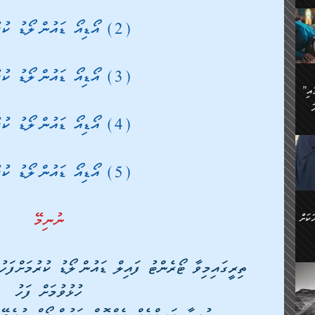
ަމަށް
🔥އިބްނު ޙިއްބާނު (354ހ)
ެ.
(2) އޯޑިއޯ ޑައުންލޯޑު ކުރުމަށް 
ުން
ން:
(3) އޯޑިއޯ ޑައުންލޯޑު ކުރުމަށް
ައިން
”މީހުން ފެނުމުން އަޅުކަމުގައި
ަކު
ަ
ް
ް
(4) އޯޑިއޯ ޑައުންލޯޑު ކުރުމަށް
🔥އިބްނުލް ޖައުޒީ (597ހ)
ްމު
 އުޅެ
ުމުން
ެ.
ިވުން
(5) އޯޑިއޯ ޑައުންލޯޑު ކުރުމަށް 
ކުން
ަ
ުކޮށް
ން:
ނުނިމޭ
ކަށް
ް
ީހުން
 ތިރީގައިމިވާ ޓޯރެންޓު ފައިލް ޑައުންލޯޑު ކުރުމަށްފ
ކޮޅުން
ަރު
ހުޅުވުމަށް ފަހު
ވެ.