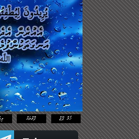
Log In
Featured
Posts
ހޯމް ޕޭޖް
ފޮތްތައް
ލިޔ