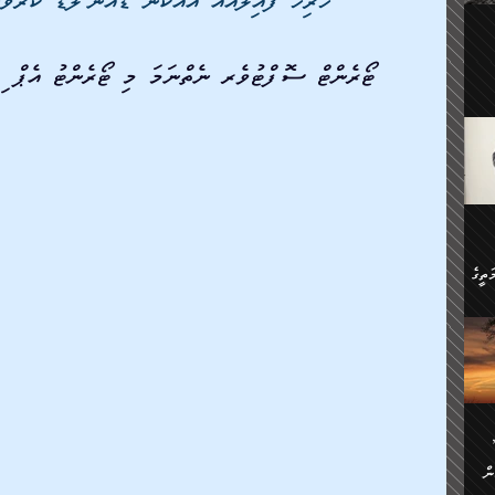
ހުރިހާ ފައިލްއެއް އެއްކޮން ޑައުންލޯޑް ކުރ
ލިބި:
ހުންނާ
ީހުން
ޓޯރެންޓް ސޮފްޓުވެރ ނެތްނަމަ މި ޓޯރެންޓު އެޕް ި
އެކުދިން ކައިވެނިކުރުވާ 3-
.
ށްވަނީ
 ދިގު
ަނު
ީ
ގެ
ެވެ.
ން
ތީގެ
ސްވެ،
ި
ް
ތީގެ
ުމަކީ:
ަހެ
ރާ
ާއި
ަހެޅޭ ވަޤުތީ
ފްސަށް
ޭނާގެ
ން
ެކެވެ.
ް