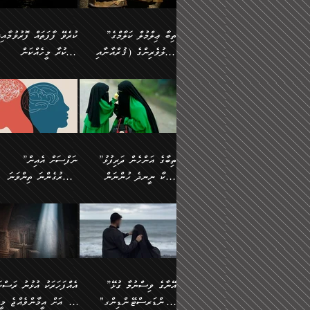
އެފަދަ ކަންކަމާމެދު ވިސްނާ
އޭގައި އަހަރުމެން ތަފްޞީލ
ލާޒިމް ޠަބީޢަތުގެ ތެރޭގައިވާ
ބުއްދި ލައްވާ ނުރައްކާތެރި
ފިކުރުކުރުން މާބޮޑަށް
ބުނަމެވެ. ހެޔޮކަންތައް
ކަންކަމެއް ނޫނެވެ. ނަމަވެސް
ޤަރާރުތައް ނިންމާ،
”ތިބާ ޢިލްމުލް ކަލާމްގެ
ކުރެވޭ ފާފަތައް ފޮރުވުމާއި،
ދިގުލައިފިނަމަ, ފުރިހަމަ ކުރުން
ބެހިގެންދަނީ: 🔹ސީދާ
އެއީ ހުށަހެޅި ލައިގަންނަ
އިޚްތިޔާރުކުރަން އެނަފްސު
އަހުލުވެރިންގެ (ޤުރްއާނާއި
ފާފަކުރާ މީހެއްކަން
ޙައްޤުވާ ކަންކަން
އެކަމުގައި (ދުނިޔަވީ)
ކަންކަމެވެ. މިސާލަކަށް:
ބޭނުންވެއެވެ. ދެން ނަފްސ
ފުރިހަމަކުރުން މަނާކުރާ
ލައްޒަތެއް ނެތް ކަންކަމެވެ
ސުންނަތް ދޫކޮށް ބުއްދީގެ
މީސްތަކުންނަށް
ހިތާމަޔާއި އުފަލާއި،
އޭގެ އަވަސްއަރުވާލުމާއި،
އަބޫ ޢުމަރު އަޙްމަދު ބްނު
🌴 އިބްނުލް ޖައުޒީ
ކަމެއްކަމުގައި: ރައްކާތެރިކަމުގެ
މިސާލަކަށް ނަމާދާއި، ރޯދަ
ޙުއްޖަތްތަކާއި ވިސްނުންތައް
އެނގިގެންވުމަށް
ކަންބޮޑުވުމާއި
އަނެއްކޮޅުން ބުއްދި
މުޙައްމަދު އަލްމާލިކީ
(597ހ) ވިދާޅުވިއެވެ:
ފިޔަވަޅުތައް އެޅުމާއި،
ޙައްޖާއި، ހަ
ބޭނުންކޮށްގެން ދީނުގެ
ނުރުހުންވުމާއި، މީސްތަކުނ
ހިތްފަސޭހަވުމާއި،
މަޝްޣޫލުކޮށްލާފަދަ އެހެރަ
(429ހ)، ބަޣުދާދުން
”ކުރެވޭ ފާފަތައް ފޮރުވުމާއ
ދިމާވެދާނޭ ގޮތ
ބިރުވެރިކަމާއި އަމާންކަމުގެ
އިޙްސާސްތަކާއި ޝުޢޫރުތައ
ކަންކަމުގައި ވާހަކަދައްކާ
އޭނާ ނުބައިކޮށްފައި
ޤައިރަވާނުގެ ރަށަށް އައިހިނދު
ފާފަކުރާ މީހެއްކަން
އިޙްސާސާއި، މޮޅިވެރިކަމާއި
ޖަމަޢަވެއްޖެނަމަ, އެހިނދު
މީހުންގެ) މަޖްލިސްތަކަށް
އެއްޗެހިކިޔުމަށް ނުރުހުންވ
އަބޫ މުޙައްމަދު އިބްނު އަބީ
މީސްތަކުންނަށް
ހިތްހަމަޖެހުމާއި އެނޫންވެސް
ނުބައި ރައުޔު، އަދި ފަހުނ
ޒައިދު އަލްޤައިރަވާނީ
އެނގިގެންވުމަށް
ޙާޒިރުވިންހެއްޔެވެ؟“
ހުއްދަވެގެންވާކަން
”ތިބާގެ އަންހެން ދަރިފުޅު
”ނަފްސަށް އެއިން
ގިނަ ކަންކަމެވެ. މި
ހިތާމަކުރާނޭ ކަންކަން ބުއ
(386ހ) އެކަލޭގެފާނާ
ނުރުހުންވުމާއި، މީސްތަކުނ
ބަޔާންކުރުން:
މީހަކާ ނީނދެ ހުންނަން
އަސަރުގެންނަ ތިންވަނަ
ޞިފަތަކުން ކަމެއް ނަފްސުގައި
އިޚްތިޔާރުކުރެއެވެ. އަދި
ވާހަކަދައްކަވަމުން
އޭނާ ނުބައިކޮށްފައި
އަބަދުމެ ހަރުލައިގެން ދާއިމަކަށް
ފަހަރެއްގައި އެފަދަ ބުއްދިއ
ހިތްވަރުދިނުމާމެދު ތިބާ
ބާވަތަކީ: ނަފްސަށް ހުށަހެ
އެއްސެވިއެވެ: ”ތިބާ ޢިލްމުލް
އެއްޗެހިކިޔުމަށް ނުރުހުންވ
އެގޮތަށް ތިމަންނާ ހިތްވަރުދެނީ
އެގޮތުން ނަފްސުގެ ޠަބީޢަތ
ނުހުރެއެވެ. އެކަމަކު އެކަންކަން
ބަލިކަށިވެ ގަމާރުވެ
ހުށިޔާރުވެ ޚަބަރުދާރުވާށެވެ!
ކަންކަމެވެ. (ޝުޢޫރުތަކާއި
ކަލާމްގެ އަހުލުވެރިންގެ
ހުއްދަވެގެންވާކަން
ކިހިނެއްހެއްޔެވެ؟ އެކަމަށް
ލޯބިވުމާއި ނުރުހުންވުމާއި،
ލައިގަނެފައި އަނެއްކާ ފިލ
ކޮސްވެގެންވާ ކަމަށް ތުހުމަ
އިޙްސާސްތަކެވެ.)
(ޤުރްއާނާއި ސުންނަތް ދޫކޮށް
ބަޔާންކުރުން: ކުރެވޭ ނުބަ
ހިތްވަރުދޭން ބޭނުންކުރާ
އުފާވުމާއި ދެރަވުންވެއެވެ.
ބުއްދީގެ ޙުއްޖަތްތަކާއި
ކަންތައް ފޮރުވާ ވަންހަނާކު
ފެތުރިގެންވާ ފަސް ގޮތެއް
ނަފްސުތަކުގައިވާ ޠަބީޢީ
ވިސްނުންތައް ބޭނުންކޮށްގެން
ދެއްކުންތެރިކަމެއްކަމުގައި 
އަހަރެން ތިބާއަށް ކިޔާދޭނަމެވެ.
ޞިފަތަކެކެވެ. ނަމަވެސް
ދީނުގެ ކަންކަމުގައި ވާހަކަދައްކާ
މީހަކު ހީކޮށްފާނެއެވެ.
ތިބާގެ އަންހެން ދަރިފުޅަށް އަދި
އެކަންކަން އިންސާނާއަށް
”އޭނާގެ ވިސްނުމާ ގުޅޭ
އެއްފަހަރަކު އުޅުނު ރަސްކަ
މީހުންގެ) މަޖްލިސްތަކަށް
އެކަންވަނީ އެހެންނެއް ނޫނ
އެކުއްޖާގެ މުސްތަޤްބަލަށް
ޖެހޭހިނދު އެއީ ވަޤުތީ ގޮތ
"އަންޑަރސްޓޭންޑިންގ"
ﷲ އަށް އީމާންވެއްޖެ މީހ
ޙާޒިރުވިންހެއްޔެވެ؟“ އަބޫ
މަނާވެގެންވާކަމަކީ
އެކަމުގެ ނުރައްކާ
ހުށަހެޅޭ ޞިފަތަކަކަށްވެއެވ