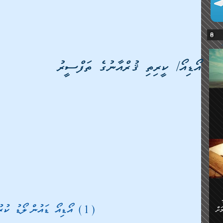
އޯޑިއޯ/ ކީރިތި ޤުރްއާނުގެ ތަފްސީރު
ޔޭގެ
ް
ަށް
(1) އޯޑިއޯ ޑައުންލޯޑު ކުރުމަށް  
ަށް