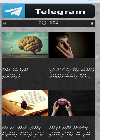
އެންމެ ފަހުގެ
”ފަހަރެއްގައި ދިމާވާ އިޙްސާސެއް އެއީ
ބުއްދިވެރިޔާގެ މައްޗަށް
ނުރުހޭ އިޙްސާސަކަށްވެދާނެއެވެ.
ވާޖިބުވެގެންވަނީ
މިސާލަކަށް ކަމަކާމެދު ބިރުގަތުމެވެ.
”ފަހަރެއްގައި ދިމާވާ
⭐ އިބްނު ޙިއްބާނު (354ހ)
އިޙްސާސެއް އެއީ ނުރުހޭ
ވިދާޅުވިއެވެ: ”ބުއްދިވެރިޔާގެ
އިޙްސާސަކަށްވެދާނެއެވެ.
މައްޗަށް ވާޖިބުވެގެންވަނީ: މި
މިސާލަކަށް ކަމަކާމެދު
ދުނިޔޭގެ ކަންކަމުން އޭނާގެ
ބިރުގަތުމެވެ. ދެން
ޢިލްމު ގަޑުބަޑުކޮށްލާނޭ
އެއިޙްސާސް
ކަންކަމުން އެއްކިބާވުމެވެ. އެއީ
މީސްތަކުންގެ ތެރޭގައި އެމީހެއްގެ
ޢިލްމުގައި ލާޒިމްވެ، އަދި ޢިލްމު
ވަރުގަދަވެގެންވާނަމަ؛
އޭނާއަށް ކުޅަދާނަވީ ވަރަކަށް
ބުއްދި، ބޭރު ފެންޑާގައި ބާއްވާފައި
ހޯދުމުގައި ދެމިހުރުމަށް ހިތްވަރުދިނުން
އެކަމަކާމެދު ނަފުރަތްތެރިވެ،
ޢަމަލުކުރުމުގައި ހުންނާނޭކަމަށް