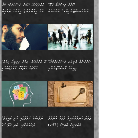
ތިބާގެ އަންހެން ދަރިފުޅަށް
ޞިފަތަކެކެވެ. ނަމަވެސް
ދީނުގެ ކަންކަމުގައި
ދެއްކުންތެރިކަމެއްކަމުގައި
”އޭނާގެ ވިސްނުމާ ގުޅޭ
އެއްފަހަރަކު އުޅުނު ރަސްކަލަކު، ﷲ
އަދި އެކުއްޖާގެ
އެކަންކަން އިންސާނާއަށް
ވާހަކަދައްކާ މީހުންގެ)
ހީކުރާ މީހަކު ހީކޮށްފާނެއެވެ.
"އަންޑަރސްޓޭންޑިންގ" އަންހެނަކު
އަށް އީމާންވެއްޖެ މީހުންގެ ތެރެއިން
މުސްތަޤްބަލަށް އެކަމުގެ
ޖެހޭހިނދު އެއީ ވަޤުތީ ގޮތުން
މަޖްލިސްތަކަށް
އެކަންވަނީ އެހެންނެއް ނޫނެވެ.
ހޯދަން ވަރުބަލިވެގެން އުޅެއެވެ.
މީހަކު އަތުޖެހިއްޖެނަމަ އެމީހަކު
އޭ އަޚާއެވެ! ތިބާއާ އެއްފަދަ
🌴 ހިޝާމު ބްނު އިސްމާޢީލު
ނުރައްކާ ނޭނގިހުރެވެސް ތިބާ
ހުށަހެޅޭ ޞިފަތަކަކަށްވެއެވެ.
ޞަލީބަށް އެރުވުމަށް އަމުރުކުރަމުން
ޙާޒިރުވިންހެއްޔެވެ؟“ އަބޫ
މަނާވެގެންވާކަމަކީ
ފިރިހެނަކާ މެނުވީ ތިބާގެ
(217ހ) ކިޔާދެއްވިއެވެ:
އެކަމަށް ވެއްޓިފައި
ދެން އޭގެ ޠަބީޢީ
ދިޔައެވެ.
ޢުމަރު ވިދާޅުވިއެވެ:
އިންސާނާއަކީ ވަރަޢަވެރި
ވިސްނުމާ އެއްގޮތްވެ
”އެއްފަހަރަކު އުޅުނު
ވެދާނެއެވެ: 1- އާމްދަނީ
މިންގަނޑަށްވުރެ އެޞިފަތައް
”އާނއެކެވެ. އަހަރެން
މީހެއްކަމުގައި މީހުންނަށް
އަންޑަރސްޓޭންޑު
ރަސްކަލަކު، ﷲ އަށް
ހޯދަން މަސައްކަތްކުރުމާއި
ބޭރުވެއްޖެނަމަ, އެހިސާބުން
ދެފަހަރަކު ޙާޒިރުވީމެވެ. ދެން
ދައްކަންވެގެން، އަދި އޭނާއަކީ
ނުވެވޭނެއެވެ. ދެންފަހެ
އީމާންވެއްޖެ މީހުންގެ ތެރެއިން
ވަޒީފާ އަދާކުރުމުގެ ދަރަޖަ
ބުއްދިއަށް އަސަރުކުރެއެވެ.
އެއަށ
ﷲ ދެކެ ބިރުގަންނަ
އަންހެނާއަށް ބަލާއިރު ތިޔަ
މީހަކު އަތުޖެހިއްޖެނަމަ
ބޮޑުކޮށް މަތިކުރުމެވެ.
ޠަބީޢީ އާދައިގެ މިން ތެރޭގައި
”އަންހެނާއާ އެކީގައި މަސައްކަތްކުރާ
”އޭ އުޚްތާއެވެ! ތިބާގެ ފިރިމީހާ ތިބާގެ
ދެމީހުންގެ ގުޅުމަކީ އެކަކު
އެމީހަކު ޞަލީބަށް އެރުވުމަށް
ޚާއްޞަކޮށް ޑޮކްޓަރީކަމާއި
އެޞިފަތައް ހުރިނަމަ,
ފިރިހެން ވޯރކްމޭޓުންނާއި
މައްޗަށް ހޭދަކޮށް ޚަރަދުކުރުމަކީ
އަނެކަކުގެ ވިސްނުން ފަހުމްވެ
އަމުރުކުރަމުން ދިޔައެވެ. ދެން
އިންޖިނޭރުކަންފަދަ
އެޞިފަތަކަށް އަސަރުކުރުވާ،
ކްލާސްމޭޓުންނަކީ މަރެވެ.
ޢައިބެއް ނޫނެވެ.
ޅިޔަނުންނާއިމެދު ޙަދީޘްގައި
ހަމަ އެގޮތަށް ތިބާގެ
ދޭހަވުމަށްވުރެ މާ މަތީ
ﷲ އަށް އީމާންވާ މީހުންގެ
ވަޒީފާތަކެވެ. އެހެނީ ވަޒީފާ
އޭގެ މައްޗަށް ޙުކުމްކުރާ
އައިސްފައިވަނީ އެއީ މަރު
ބައްޕައާއި، ތިބާގެ ފިރިހެން
ގުޅުމެކެވެ. އެއީ އެކަކު
ތެރެއިން މީހަކު ގެނެވި
އަދާކުރުމުގެ ދަރަޖަ ބޮޑުކޮށް
އެއްޗަކީ ބުއްދިކަމުގައިވެއެވެ.
ކަމުގައިއެވެ. އައުލަވީ
ދަރިފުޅުވެސް ތިބާއަށް
އަނެކަކު ފުރިހަމަކޮށްދޭ
ޞަލީބަށް އެރުވުމަށް
މަތިކުރާ ޒުވާން އަންހެނާ
އެއީ ބުއްދީގައި ޢިލްމާއި،
ޤިޔާސުން އެޙަދީޘްގައި:
ޚަރަދުކޮށްދިނުން ޢައިބަކަށް
ގުޅުމެކެވެ. އެހެންކަމުން،
އަމުރުކުރިހިނދު އޭނާއަށް
ތަޖ
އަންހެނާ ވަޒީފާ އަދާކުރާ
ނުވެއެވެ. އެހުރިހާ
ތިބާގެ ވިސްނުމާއި ޚިޔާލާ
ބުނެވުނެވެ: "ވަޞިއްޔަތެއް
ތަނުގައި އުޅޭ، ފިރިހެނުން
އެންމެންވެސް މުދަލާއި ފައިސާ
އެއްގޮތްވެ ވިސްނޭ އަންހެނަކު
އޮތިއްޔާ ކުރާށެވެ." ދެން އޭނާ
ޖަމަލު ހަނގުރާމައިގެ ދުވަހު އުންމުލް
”ނަފްސުގެ ހަރުލާފައި ހުރި ޠަބީޢަތް
ހިމެނެއެވެ. އެއީ އެމީހުންގެ
އެއްކުރާ މަޤްޞަދެއްކަމުގައި
ހޯދަން ތިބާއަށް ޙާޖަތެއް
ބުނެފިއެވެ: "އަހަރެން
މުއުމިނީން ޢާއިޝާ (57ހ)
ދެނެގަތުމާއި، އަދި ނަފްސުގެ
ވޯރކްމޭޓު އަންހެނާގެ ގާތަށް
ބަލަނީ ތިބާއެވެ. އެގޮތުން
ނުވެއެވެ. ތިބާ ޙާޖަތް
ވަޞިއްޔަތް ކުރާނީ
ނިކުމެވަޑައިގަންނަވަން
އެދުންވެރިކަން ބުއްދިން ވަޒަންކުރުމަށް
”އަންހެނުން ޖިހާދުކުރަން
ނަފްސުގެ ޠަބީޢަތުގެ ހުރި
ވަދެއުޅުން ގިނަވެގެންވާ
ބައްޕަގެ ގާތުގައި: "ތިހާވަރަށް
ޤަޞްދުކުރެއްވިހިނދު އުންމުލް
އެއިން ކުރާ އަސަރު: