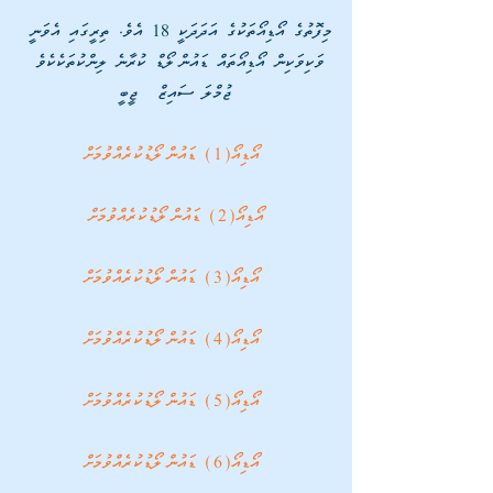
މިފޮތުގެ އޯޑިއޯތަކުގެ އަދަދަކީ 18 އެވެ. ތިރީގައި އެވަނީ 
ވަކިވަކިން އޯޑިއޯތައް ޑައުންލޯޑް ކުރާނެ ލިންކުތަކެކެވެ 
ޖުމްލަ ސައިޒް  ޖީބީ
އޯޑިއޯ(1) ޑައުންލޯޑުކުރެއްވުމަށް
އޯޑިއޯ(2) ޑައުންލޯޑުކުރެއްވުމަށް
 އޯޑިއޯ(3) ޑައުންލޯޑުކުރެއްވުމަށް
 އޯޑިއޯ(4) ޑައުންލޯޑުކުރެއްވުމަށް
 އޯޑިއޯ(5) ޑައުންލޯޑުކުރެއްވުމަށް
 އޯޑިއޯ(6) ޑައުންލޯޑުކުރެއްވުމަށް