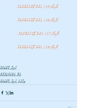
އޯޑިއޯ(15) ޑައުންލޯޑުކުރެއްވުމަށް
 އޯޑިއޯ(16) ޑައުންލޯޑުކުރެއްވުމަށް
އޯޑިއޯ(17) ޑައުންލޯޑުކުރެއްވުމަށް
އޯޑިއޯ(18) ޑައުންލޯޑުކުރެއްވުމަށް
ހުރިހާ ފޮތްތަކެއް
އަބޫ އަބްދުއްރަޙްމާން
ޖިހާދުގެ ހުރިހާ ފޮތްތަކެއް