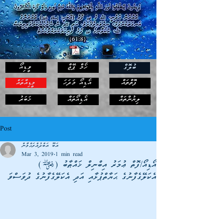
ހޯމް ޕޭޖް
ވީޑިއޯ
ބުލޮގް
ފޮތްތައް
އޯޑިއޯ މަދަހަ
މީޑިއާތައް
ޚަބަރު
ލިޔުންތައް
އޯޑިއޯތައް
Post
އަބޫ އަބްދުއްރަޙްމާން
Mar 3, 2019
1 min read
އޯޑިއޯ/ފޮތް ޢުމަރު އިބްނިލް ޚައްޠާބު (>)
އެކަލޭގެފާނުގެ ޙަޔާތްޕުޅާއި އަދި އެކަލޭގެފާނުގެ ދުވަސްވަ