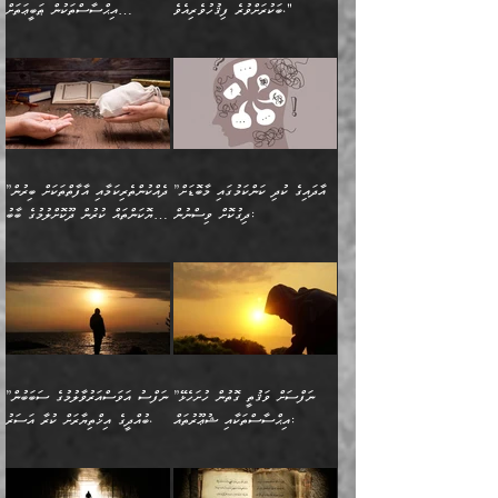
ބުއްދިއެވެ.“ ދެންނެވުނެވެ:
(ބުއްދިއާއި ވިސްނުމުގެ)
ދެން އެކަލޭގެފާނު އެއަށް
ޤަބޫލުކުރާ ގޮތްތަކާއި
ބަކުރަށްވުރެ ފިޤުހުވެރިއެވެ."
އިޙްސާސްތަކުން ޠަބީޢަތަށް
”އެގޮތަށް ލިބިގެންނުވިނަމަ
ހެޔޮކަމުން އޭނާގެ މޫނުގެ
ސަވާރުވިއެވެ. އަދި އޭގެ
ފިކުރުވެސް ނަފްސަށް
އަސަރުކުރުން:
🔅 ބަކްރު ބްނު ޢަބްދި ﷲ
ނަފްސަށް ހުށަހެޅިގެން އަންނަ
ދެން ކޮން އެއްޗެއްތޯއެވެ؟“
ހުތުރުކަން ހަނދާން
މައްޗަށް ސީދާވިހިނދު، ހެދުން
ރަނގަޅުކޮށް ޖަރީކޮށްދޭ
އަލްމުޒަނީ (108ހ)
އެކި ވައްތަރުގެ
ވިދާޅުވިއެވެ: ”ރިވެތި ރަނގަޅު
ނައްތާލައެވެ. އަނެއްކޮޅުން
ބޮނޑިކޮށްލައްވާފައި، އުޑާއި
ކަމެކެވެ. އެއީ (ޙަޤީޤަތުގައި)
ކިޔާދެއްވިއެވެ: ”އަހަރެން
އިޙްސާސްތަކުގެ ބާރުމިން ހުރި
އަދަބެކެވެ.“ ދެންނެވުނެވެ:
އެމީހަކުގެ މޫނުމަތި ރީތިވެ،
ދިމާލަށް އިސްތަށިފުޅު
އެ ދެކަންތަކުގެ ދ
އެއްފަހަރަކު ގެއިން
މިންވަރަކުން އިންސާނާގެ
”އެކަން ނެތްނަމަ ދެން
އެކަމަކު ވިސްނުން ކޮށި
ނިކުމެގެންދަނިކޮށް އެއްޗެހި
ޠަބީޢަތަށް އަސަރުކުރެއެވެ...
ކޮންކަމެއްތޯއެވެ؟“
ވެއްޖެނަމަ, އޭނާގެ ނަފްސުގެ
އުފުލުމުގެ މަސައްކަތްކުރާ
ދެން އެއަށްފަހު އެ ޠަބީޢަތުން
ވިދާޅުވިއެވެ: ”އޭނާ
އުނިކަމާހުރެ މޫނުމަތީގެ ހުރި
”އާދައިގެ ކުދި ކަންކަމުގައި މާބޮޑަށް
”ދެއްކުންތެރިކަމާއި އާފާތްތަކަށް ބިރުން
މީހަކާ ދިމާވިއެވެ. އޭނާގެ
ބުއްދިއަށް އަސަރުކުރެއެވެ...
މަޝްވަރާއަށް އަހާނޭ ރަނގަޅު
ރީތިކަން ދާހުއްޓެވެ.
ދިގުކޮށް ވިސްނުން:
ހެޔޮކަންތައް ކުރުން ދޫކޮށްލުމުގެ ބާބު
ސާމާނު އޭރު
މިއަސަރުކުރުމުގެ އަޞްލުގެ
ޞާލިޙު އަޚެކެވެ.“
އެހެންކަމުން ވިސްނުންތެރި
ބަޔާންކުރުން:
އެކަމެއްގައި އެހާ ދިގުކޮށް
🌴 އިބްނުލް ޖައުޒީ
އުފުލަމުންދިޔައެވެ. އޭރު އޭނާ
ފެށުން އައި ގޮތަކީ:
ދެންނެވުނެވެ: ”އެގޮތަށް
މީހާގެ އަތުގައި އެއްޗެއް
ވިސްނުން ޙައްޤުނުވާ
(597ހ) ވިދާޅުވިއެވެ:
ކިޔަމުންދިޔައެވެ: «الْحَمْدُ
ޞައްޙަކޮށްވާ ޠަބީޢަތެއް
ނެތްނަމަ ދެން
ނެތަސް ކަންބޮޑުވެ
ކަންކަމުގައި މާބޮޑަށް
”ދެއްކުންތެރިކަމާއި
لِله، أسْتَغْفِرُ الله»
ބަދަލުކޮށްލާ ގޮތަށް އައި
ކޮންކަމެއްތޯއެވެ؟“
ހިތާމަކުރުމެއް ނެތެވެ. އެހެނީ
ވިސްނުމަކީ ބައްޔެކެވެ.
އާފާތްތަކަށް ބިރުން
އެވެ. އެއަށްވުރެ އިތުރަށް
ލޯބިވާކަހަލަ އިޙްސާސެކެވެ.
ވިދާޅުވިއެވެ: ”ދިގުކޮށް
ބުއްދިވެރިޔާއަށް ތަނ
ފަހަރެއްގައި މިހެންވަނީ
ހެޔޮކަންތައް ކުރުން
އެއްޗެއް ނުކިޔައެވެ. ދެން
ދެން އެ ޠަބީޢަތުން ބުއްދިއަށް
މުހިއްމު ކަންކަމާއި އަދި
ދޫކޮށްލުމުގެ ބާބު
އޭނާ ވަކިތަނަކަށް ދިޔައެވެ.
އަސަރުކުރީއެވެ. ޝަރީޢަތުގައި
”ނަފްސަށް ވަޤުތީ ގޮތުން ހުށަހެޅޭ
”ނަފްސު އަވަސްއަރުވާލުމުގެ ސަބަބުން
މުހިއްމު ނޫންކަންކަމާމެދުވެސް
ބަޔާންކުރުން: ދަންނާށެވެ!
ދެން އޭނާގެ ބުރަކަށީގައި ހުރި
ލޯބިވެވޭކަހަލަ އިޙްސާސްތައް
އިޙްސާސްތަކާއި ޝުޢޫރުތައް:
ބުއްދީގެ އިޚްތިޔާރަށް ކުރާ އަސަރު.
މާބޮޑަށް ސަމާލުވެގެން
މީސްތަކުންގެ ތެރޭގައި،
ސާމާނުތައް ބަހައްޓަންދެން
ގެނައުން މަނައެއް ނުކުރެއެވެ.
ނަފްސަށް ބައިވަރު ވަޤުތީ
ބައެއް ނަފްސުތަކުގެ
ހުށިޔާރުވެގެން އުޅޭ ބައެއް
ދެއްކުންތެރިއަކަށް ވެދާނޭކަމަށް
އަހަރެން ހުރީމެވެ. ދެން
މިސާލަކަށް ބެލުމުގެ
ޞިފަތަކާއި އިޙްސާސްތައް
ޠަބީޢަތުގައި
ނަފްސުތަކުގެ ސަބަބުން
ބިރުން ހެޔޮ ޢަމަލުކުރުން