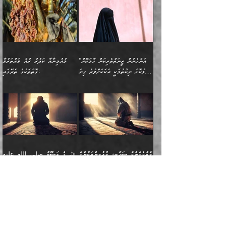
ޖެހިގެންވަނީ ތިބާގެ
ކޮންކަމަކަށްހެއްޔެވެ. އަހަރެން
ޖެހޭނެކަމަށްވާނަމަ ﷲ ގެ
ޞިފަތަކަކީ ކޮބައިކަން
ފިރިހެނުންނެވެ. ފަހެ އެމީހުންނީ
ބުރަކޮށް މަސައްކަތްކޮށް
މުއުމިނީން އުންމު ސަލަމާ (61ހ)
ވިސްނުމާއި ޚިޔާލާއެކު ތިބާ
ދުނިޔެއަށް ވެއްދުނީ އަހަރެންގެ
ރަސޫލާ صلى الله عليه
ނޭނގެނީސް، ނަފްސު
އެކަމަނާއަށް ލިޔުއްވިކަމަށް
ޅިޔަނުންނަށްވުރެ އެތައް
ދާއޮހޮރުވަނީ ކީއްވެހޭ"
ބަލައިގަންނަ އަންހެނަކު
ލަފައެއް ނެތިއެވެ. އެތަނުގ
وسلم ކަމަނާއަށް އެކަމަށް
ޝަހުވަތްތައް ނަގައިގަންނަ
ރިވާކުރެވެއެވެ:
ގޮތަކުން ނުރައްކާ ބޮޑު
އަހައިފިނަމަ އޭނާ ބުނާނީ
ހޯދުމެވެ. އެހެނ
ޢަހްދު ހިއްޕެވީހެވެ. ކަމަނާ
ގޮތް ވަޒަންކުރަން ބުއްދިއަށް
ބައެކެވެ. އެގޮތުން މަސައްކަތު
ތިމަންނާގެ ދަރިން
(ރަނގަޅު ސީދާ ގޮތުން)
ކުޅަދާނަނުވެއެވެ.
މާހައުލުގައި އުޅޭ ފިރިހެނުން،
އުފާކޮށްދިނުމަށެވެ. ފިރިމިހާގެ
”އަންހެނުން ޒީނަތްތެރިކަން ހާމަކޮށް
މުއުމިނާއާ ކަދުރު ރުއް ވައްތަރުވާ
ފޭވެއްޖެއެވެ! ފޭވެއްޖެއެވެ!
ނަފްސުތަކުގައިވާ ކޮންމެ
ޅިޔަނުންނާ އެކި ގޮތްގޮތުން
ގާތުން އެހެން އަހައިފިނަމަ
ފާޅުކޮށް ނިކުތުމަކީ އެކަކަށްވުރެ ގިނަ
ގޮތްތަކުގެ ތެރޭގައި:
ރަށްތަކަށް ދަތުރުފަތުރުކޮށް،
ޠަބީޢަތަކުންވެސް، އެތައް
އެއްގޮތްވެ، އަދި އެހެން
ބުނާނީ ތިމަންނާގެ
މީހުން އޭގައި ހިއްސާވާ ފާފައެކެވެ.
ތިބާގެ އަންހެން ދަރިފުޅު
🌴 ﷲ ތަޢާލާ
ކުރިއަށް ނިކުމެއުޅުން
ބައިވަރު ޝަހުވަތްތައް
ގޮތްތަކުން ނުރައްކާ
އަނބިމީހާއާއި ޢާއިލާގެ
ޢައުރަނިވާނުކޮށް، ނުވަތަ
ވަޙީކުރެއްވިއެވެ: ( أَلَمۡ
އެކަލޭގެފާނު ކަމަނާއަށް
އެނަފްސު ބަލައިގަންނަ ގޮތަށް
އިތުރުވެއެވެ. އެ ދެމީހުންގެ
ބޭނުންތައް ފުއްދާ
ޒީނަތް ހާމަކޮށްގެން
تَرَ كَیۡفَ ضَرَبَ
ނަހީކުރެއްވިކަމެއް
އަސަރުކުރެއެވެ. އެގޮތުން
މެދުގައި އެއ
ޚަރަދުކުރުމަށެވެ. އަދި ފިރިހެން
ނިކުންނަހިނދު އޭގެ
ٱللَّهُ مَثَلࣰا كَلِمَةࣰ
ނޭނގޭހެއްޔެވެ!؟ ފަހެ ދީނުގެ
ނަފްސަކީ މަތިވެ
ދަރިފުޅު
ހިއްސާއެއް ތިބާއަށްވެއެވެ.
طَیِّبَةࣰ كَشَجَرَةࣲ
ތަނބު އަރިއަޅައިފިނަމަ
ބޮޑުވެގަންނަން ބޭނުންވާ
އަދި ފިތުނަވެރިވާ ކޮންމެ
طَیِّبَةٍ أَصۡلُهَا ثَابِتࣱ
އަންހެނުން މެދުވެރިކޮށް އެ
ނަފްސެއްނަމަ؛
މާތްވެގެންވާ ޞަޙާބީ، މުއުމިންތަކުންގެ
ﷲ ގެ ރަސޫލާ صلى الله عليه
ޒުވާނެއް، އަދި އެއަންހެނާއާ
وَفَرۡعُهَا فِی
ޘާބިތެއް ނުކުރެވޭނެއެވެ! އަދި
މީސްތަކުންގެ މަދަޙަ ތަޢުރީފު
ބޮޑުބޭބެ: މުޢާވިޔާ ބްނު އަބީ
وسلم އާއެކު މުޢާވިޔާގެ ނޭފަތްޕުޅަށް
ދިމާލަށް ބެލުން އަމާޒުކުރާ
ٱلسَّمَاۤءِ ) (إبراهيم
އޭގައި ބާގަނޑެއް ހެދިއްޖެނަމަ
ބަލައިގަތުން މަދުކުރަން
ސުފްޔާނު (60ހ):
ވަތް ހިރަފުސް ވެލިކޮޅެއްވެސް ޢުމަރު
ﷲ ގެ ރަސޫލާ صلى الله
💧އިބްނުލް މުބާރަކު
ކޮންމެ ޒުވާނެއްގެ ފާފަ، އެ
: ٢٤) "اللّه ހެޔޮ ރަނގަޅު
ބްނު ޢަބްދުލް ޢަޒީޒަށްވުރެ ހެޔޮވެ
އަންހެނުންނަކަށް އެ ފޫބައްދާ
ޖެހެއެވެ. އެއީ އެ ޠަބީޢަތާއެކު
عليه وسلم ގެ
(181ހ) އާ
ހިއްސާގައި ހިމެނެއެވެ. އެހެނީ
ކަލިމައެއްގެ މިސާލު، ހެޔޮ
މާތްވެގެންވެއެވެ!“
އިޞްލާޙެއް ނުކުރެވޭނެއެވެ!
މަދަޙަޘަނާ ލިބުމުން؛
ޞަޙާބީންނާމެދު
އެސުވާލުކުރެވުމުން
އެއީ ތިބާގެ އަންހެން
ރަނގަޅު ގަހެއް ފަދައިން
އަންހެނުންގެ ޖިހާދަ
ހެއްލުންތެރިކަމާއި، ބޮޑާކަމާއި،
އަހުލުއްސުންނާގެ ޢަޤީދާއާ
ވިދާޅުވިއެވެ: ”ﷲ ގެ ރަސޫލާ
ދަރިފުޅެވެ. އަދި އެދަރިފުޅު
ޖައްސަވަނީ ކޮންފަދައަކުންކަން
ނަފްސުގެ ޢައިބުތައް ހަނދާނ