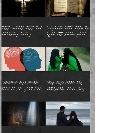
ބުނެފީމެވެ: "މި ނޫން އެއްޗެއް
ލައްޒަތެވެ. އެކަމަކު
ލިބިގެންވެއެވެ. އެއީ
އަވަސްއަރުވާލުންވެއެވެ. ދެން
ބުއްދިއަށް ކުރާ
ދޫކޮށްލާ މީހުންވެއެވެ. އެއީ
ކިޔަން ތިބާއަށް ރަނގަޅަށް ނ
ޝަރީޢަތުން އެއ
ނަފްސުގައި ހިފެހެއްޓިގެންވާ
ކުޑަ ވަޤުތުކޮޅެއްގެ ތެރޭގައި
އަސަރުންކަމުގައި ވެދާނެއެވެ.
ގޯހެކެވެ. އަދި ޝައިޠާނާއަށް
ލާޒިމް ޠަބީޢަތުގެ ތެރޭގައިވާ
ބުއްދި ލައްވާ ނުރައްކާތެރި
އެފަދަ ކަންކަމާމެދު ވިސްނާ
ވެވޭ އެއްބަސްވުމެކެވެ.
ކަންކަމެއް ނޫނެވެ. ނަމަވެސް
ޤަރާރުތައް ނިންމާ،
ފިކުރުކުރުން މާބޮޑަށް
އެކަމަކު އޭގައި އަހަރުމެން
”ތިބާ ޢިލްމުލް ކަލާމްގެ އަހުލުވެރިންގެ
ކުރެވޭ ފާފަތައް ފޮރުވުމާއި، ފާފަކުރާ
އެއީ ހުށަހެޅި ލައިގަންނަ
އިޚްތިޔާރުކުރަން އެނަފްސު
ދިގުލައިފިނަމަ, ފުރިހަމަ ކުރުން
ތަފްޞީލުކޮށް ބުނަމެވެ.
(ޤުރްއާނާއި ސުންނަތް ދޫކޮށް ބުއްދީގެ
މީހެއްކަން މީސްތަކުންނަށް
ކަންކަމެވެ. މިސާލަކަށް:
ބޭނުންވެއެވެ. ދެން ނަފްސަށް
ޙައްޤުވާ ކަންކަން
ހެޔޮކަންތައް ބެހިގެންދަނީ:
ޙުއްޖަތްތަކާއި ވިސްނުންތައް
އެނގިގެންވުމަށް ނުރުހުންވުމާއި،
އަބޫ ޢުމަރު އަޙްމަދު ބްނު
🌴 އިބްނުލް ޖައުޒީ
ހިތާމަޔާއި އުފަލާއި،
އޭގެ އަވަސްއަރުވާލުމާއި،
ބޭނުންކޮށްގެން ދީނުގެ ކަންކަމުގައި
މީސްތަކުން އޭނާ ނުބައިކޮށްފައި
ފުރިހަމަކުރުން މަނާކުރާ
🔹ސީދާ އެކަމުގައި
މުޙައްމަދު އަލްމާލިކީ
(597ހ) ވިދާޅުވިއެވެ:
ކަންބޮޑުވުމާއި
އަނެއްކޮޅުން ބުއްދި
ވާހަކަދައްކާ މީހުންގެ) މަޖްލިސްތަކަށް
އެއްޗެހިކިޔުމަށް ނުރުހުންވުން
ކަމެއްކަމުގައި:
(ދުނިޔަވީ) ލައްޒަތެއް ނެތް
(429ހ)، ބަޣުދާދުން
”ކުރެވޭ ފާފަތައް ފޮރުވުމާއި،
ޙާޒިރުވިންހެއްޔެވެ؟“
ހުއްދަވެގެންވާކަން ބަޔާންކުރުން:
ހިތްފަސޭހަވުމާއި،
މަޝްޣޫލުކޮށްލާފަދަ އެހެރަ
ރައްކާތެރިކަމުގެ ފިޔަވަޅުތައް
ކަންކަމެވެ. މިސާލަކަށް
ޤައިރަވާނުގެ ރަށަށް އައިހިނދު
ފާފަކުރާ މީހެއްކަން
ބިރުވެރިކަމާއި އަމާންކަމުގެ
އިޙްސާސްތަކާއި ޝުޢޫރުތައް
އެޅުމާއި، ދިމާވެދާނޭ ގޮތ
ނަމާދާއި، ރޯދައާއި، ޙައްޖާއި،
އަބޫ މުޙައްމަދު އިބްނު އަބީ
މީސްތަކުންނަށް
އިޙްސާސާއި، މޮޅިވެރިކަމާއި
ޖަމަޢަވެއްޖެނަމަ, އެހިނދުން
ހަ
ޒައިދު އަލްޤައިރަވާނީ
އެނގިގެންވުމަށް
ހިތްހަމަޖެހުމާއި އެނޫންވެސް
ނުބައި ރައުޔު، އަދި ފަހުން
”ތިބާގެ އަންހެން ދަރިފުޅު މީހަކާ
”ނަފްސަށް އެއިން އަސަރުގެންނަ
(386ހ) އެކަލޭގެފާނާ
ނުރުހުންވުމާއި، މީސްތަކުން
ގިނަ ކަންކަމެވެ. މި
ހިތާމަކުރާނޭ ކަންކަން ބުއްދިން
ނީނދެ ހުންނަން ހިތްވަރުދިނުމާމެދު
ތިންވަނަ ބާވަތަކީ: ނަފްސަށް ހުށަހެޅޭ
ވާހަކަދައްކަވަމުން
އޭނާ ނުބައިކޮށްފައި
ޞިފަތަކުން ކަމެއް ނަފްސުގައި
އިޚްތިޔާރުކުރެއެވެ. އަދި
ތިބާ ހުށިޔާރުވެ ޚަބަރުދާރުވާށެވެ!
ކަންކަމެވެ. (ޝުޢޫރުތަކާއި
އެގޮތަށް ތިމަންނާ ހިތްވަރުދެނީ
އެގޮތުން ނަފްސުގެ
އެއްސެވިއެވެ: ”ތިބާ ޢިލްމުލް
އެއްޗެހިކިޔުމަށް ނުރުހުންވުން
އިޙްސާސްތަކެވެ.)
އަބަދުމެ ހަރުލައިގެން
ފަހަރެއްގައި އެފަދަ ބުއްދިއެއް
ކިހިނެއްހެއްޔެވެ؟ އެކަމަށް
ޠަބީޢަތުގައި ލޯބިވުމާއި
ކަލާމްގެ އަހުލުވެރިންގެ
ހުއްދަވެގެންވާކަން
ދާއިމަކަށް ނުހުރެއެވެ. އެކަމަކު
ބަލިކަށިވެ ގަމާރުވެ
ހިތްވަރުދޭން ބޭނުންކުރާ
ނުރުހުންވުމާއި، އުފާވުމާއި
(ޤުރްއާނާއި ސުންނަތް ދޫކޮށް
ބަޔާންކުރުން: ކުރެވޭ ނުބައި
އެކަންކަން ލައިގަނެފައި
ކޮސްވެގެންވާ ކަމަށް ތުހުމަތުވެ
ފެތުރިގެންވާ ފަސް ގޮތެއް
ދެރަވުންވެއެވެ. މިއީ
ބުއްދީގެ ޙުއްޖަތްތަކާއި
ކަންތައް ފޮރުވާ
އަނެއްކާ ފިލ
އަހަރެން ތިބާއަށް ކިޔާދޭނަމެވެ.
ނަފްސުތަކުގައިވާ ޠަބީޢީ
ވިސްނުންތައް ބޭނުންކޮށްގެން
ވަންހަނާކުރުމަކީ