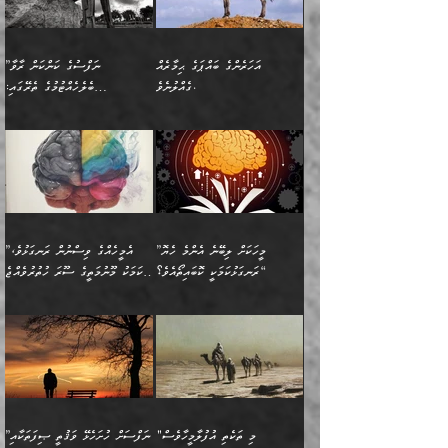
ސަލާމަތުންވާ ހަށިގަނޑެއް
އަންހެންދަރިން އެމީހަކަށް ލިބި:
ޤާއިމުކޮށްގެން ހުރި މީހަކާ
ސާޢަތެއްވަރު އިރުކޮޅެއް
ކުރާކަމަކާ
ސީދާވާހެން ސީދާވާނެއެވެ.
1-ދެން އެކުދިން
އެކުގައި އިށީންދެ އުޅެގެން
ރޭއަޅުކަންކުރުމެވެ. ދެން މީނާ
އަނެއްކޮޅުން ޖާހިލުމީހާ ދައްކާ
އަދަބުވެރިކުރުވާ 2-އަދި
ﷲ ދެއްވި ނިޢުމަތް
(އެމީހުންނާ އެކުގައި
އަހަރެންގެ ބައްޕަގެ ޙިމާރެއް
”ނަފްސުގެ ކަންކަން ރާވާ
ވާހަކަތައް، ބަލިވެފައިވާ
އެކުދިން ކައިވެނިކުރުވާ 3-
ގަޑުބަޑުކޮށް
ރޭކުރާއިރު) އެމީހުންނާ
ގެއްލުނެވެ.
ބެލެހެއްޓުމުގެ ތެރޭގައި:
ހަށިގަނޑެއް އެގޮތްމިގޮތްވާހެން
އަދި އެކުދިންނަށް ހެޔޮކޮށް
ހުތުރުނުކުރާހުއްޓެވެ...
އެއްގޮތްވެއެވެ. ނުވަތަ އެމީހުން
މަގުފުރެދިފައިވާ ބަޔަކުގެ ކިބައިގައިވާ
🌱 ޖަޢުފަރު ބްނު މުޙައްމަދު
އެމީހުންގެ މަގުފުރެދުމާއި
ފުށޫއަރާ އިދިކީލަވާނެއެވެ. އަދި
ހިތައިފިނަމަ ފަހެ އެމީހަކަށްވަނީ
މޮޅެތި ރިވެތި ކަންކަމަށް ބަލާ
ބުއްދިއާއި ވިސްނުންތެރިކަން
ރޯދަ ހިފާއިރު މީނާވެސް
(148ހ) ކިޔާދެއްވިއެވެ:
އެމޮޅެތި ކަންކަމާ ގުޅުމެއް
ވިސްނުން ދިގު ނުކުރުންވެއެވެ.
ބުއްދިވެރިޔާގެ ބަސްތައް އެއީ
ސުވަރުގެއެވެ." 📖 ސުނަނު
އިތުރުކޮށްދޭނެ ކަމަކީ: އޭނާފަދަ
އެމީހުންނާއެކު ރޯދަހިފައެވެ.
”އަހަރެންގެ ބައްޕަގެ ޙިމާރެއް
ނުވެއެވެ. އެހެނީ ނަފްސަކީ
ކިތަންމެ މަދު
އަބީ ދާވޫދު 📖 ފަހެ ތިބާގެ
(އެހެން ބުއްދިވެރިންނާ)
އެމީހުން
ގެއްލުނެވެ. ދެން ބައްޕަ
ވަޒަންހަމަވާ އެއްޗެއް ނޫނެވެ.
ބަސްތަކެއްވިޔަސް އޭގެ ޤަދަރު
އަންހެން ދަރިން
ގާތްވުމާއި، އެއާ އިދިކޮޅު އިދ
ވިދާޅުވިއެވެ: ”ﷲ ތަޢާލާ
ނަފްސު ކަންކަން
ބޮޑުވެގެންވެއެވެ. އެއީ
ކައިވެނިކުރުވުމުގައި
އަހަރެންނަށް އޭތި އަނބުރާ
މަސްހުނިކޮށްލައެވެ. އެގޮތުން
ފާފަވެރިޔާގެ ކުރިމަތިލުން
ފަރުވާކުޑަކޮށް، ޢާއިލާއެއް
”މީހަކަށް ލިބޭނެ އެންމެ ހެޔޮ
”އެމީހެއްގެ ވިސްނުން ރަނގަޅުވެ،
ރައްދުކުރައްވައިފިނަމަ ފަހެ
މީހަކު ބުރު ސޫރަ ރީތި
ކިތަންމެ ކުޑަކަމެއްވިޔަސް
ބިނާކޮށް ކައިވެންޏެއް
ރަނގަޅުކަމަކީ ކޮބައިތޯއެވެ؟“
އެކަމަކު މޫނުމަތީގެ ސޫރަ ހުތުރުވެއްޖެ
އެކަލާނގެ ރުއްސަވާނޭ
ފުރިހަމަ، މުދާތައް
މީހާ,
އޭގެ މުޞީބާތް ބޮޑުވެގެންވާ
ޤާއިމުކުރުން ދޫކޮށްފައި
🪨 އިބްނުލް މުބާރަކު
☘️ އިބްނު ޙިއްބާނު
ޙަމްދުގެ ބަސްތަކަކުން
ތަނަވަސްވެ، އެކަމަކު އެއާއެކު
ގޮތަށެވެ. އަދި ބުއްދިވެރިކަމުގެ
ކިޔެވުމާއި އެހެން
(181ހ) އަށް ދެންނެވުނެވެ:
(354ހ) ވިދާޅުވިއެވެ:
އަހަރެން އެކަލާނގެއަށް
ޢަޤީދާއާއި ފިކުރު ފުރެދިގެންވާ
ތެރޭގައި: އެއްވެސް ކަ
މަޤްޞަދުތަކުގައި އެކުދިން
”މީހަކަށް ލިބޭނެ އެންމެ ހެޔޮ
”އެމީހެއްގެ ވިސްނުން
ޙަމްދުކުރާހުށީމެވެ.“ ދެން މާ
މީހަކަށް ވެދާނެއެވެ. ދެން
މަޝްޣޫލުކުރުވުމާމެދު ތިބާ
ރަނގަޅުކަމަކީ ކޮބައިތޯއެވެ؟“
ރަނގަޅުވެ، އެކަމަކު
ގިނައިރެއް ނުވެ އޭގެ
މިފަދަ މީހަކުގެ ރީތިކަމާއި
ނަމަނަމަ ސަމާލުވެ
ވިދާޅުވިއެވެ: ”އޭނާގެ
މޫނުމަތީގެ ސޫރަ ހުތުރުވެއްޖެ
އަސްދާނުގޮނޑިއާއި ލަގަނާއި
އޭނާގެ މޮޅެތި ތަކެއްޗަށްޓަކައި
ކިބައިގައިވާ ފުރާ ފުރިހަމަ
މީހާ, ފަހެ އޭނާގެ ނަފްސުގެ
އެކީގައި އޭތި ގެނެވުނެވެ.
ބެލުމަކީ: އޭނާގެ ޢަޤީދާއާއި
"މި ތަކެތި އުފުލާމީހާވެސް
”ނަފްސަށް ހުށަހެޅޭ ވަޤުތީ ޞިފަތަކާއި