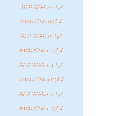
އޯޑިއޯ(7) ޑައުންލޯޑުކުރެއްވުމަށް
 އޯޑިއޯ(8) ޑައުންލޯޑުކުރެއްވުމަށް
 އޯޑިއޯ(9) ޑައުންލޯޑުކުރެއްވުމަށް
 އޯޑިއޯ(10) ޑައުންލޯޑުކުރެއްވުމަށް
 އޯޑިއޯ(11) ޑައުންލޯޑުކުރެއްވުމަށް
އޯޑިއޯ(12) ޑައުންލޯޑުކުރެއްވުމަށް
 އޯޑިއޯ(13) ޑައުންލޯޑުކުރެއްވުމަށް
 އޯޑިއޯ(14) ޑައުންލޯޑުކުރެއްވުމަށް