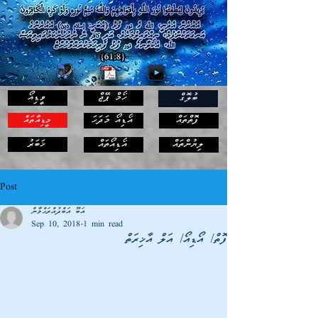
ހޯމް ޕޭޖް
ވީޑިއޯ
ބުލޮގް
ފޮތްތައް
އޯޑިއޯ މަދަހަ
މީޑިއާތައް
ޚަބަރު
ލިޔުންތައް
އޯޑިއޯތައް
Post
އަބޫ އަބްދުއްރަޙްމާން
Sep 10, 2018
1 min read
ފޮތް/ އޯޑިއޯ/ އަލް އާޚިރަތް