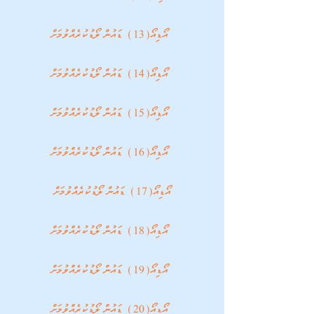
އޯޑިއޯ(13) ޑައުންލޯޑުކުރެއްވުމަށް
 އޯޑިއޯ(14) ޑައުންލޯޑުކުރެއްވުމަށް
 އޯޑިއޯ(15) ޑައުންލޯޑުކުރެއްވުމަށް
 އޯޑިއޯ(16) ޑައުންލޯޑުކުރެއްވުމަށް
އޯޑިއޯ(17) ޑައުންލޯޑުކުރެއްވުމަށް
 އޯޑިއޯ(18) ޑައުންލޯޑުކުރެއްވުމަށް
 އޯޑިއޯ(19) ޑައުންލޯޑުކުރެއްވުމަށް
 އޯޑިއޯ(20) ޑައުންލޯޑުކުރެއްވުމަށް