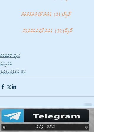
 އޯޑިއޯ(21) ޑައުންލޯޑުކުރެއްވުމަށް
އޯޑިއޯ(22) ޑައުންލޯޑުކުރެއްވުމަށް
ހުރިހާ ފޮތްތަކެއް
އެހެނިހެން
އަބޫ އަބްދުއްރަޙްމާން
އެންމެ ފަހުގެ