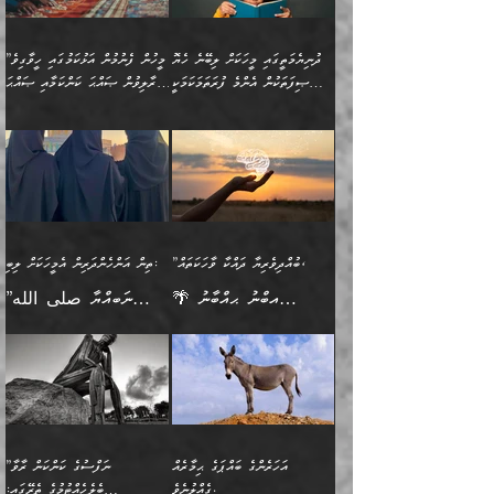
ފިޠުރީގޮތުން ޠަބީޢަތް އެކަމަށް
ޢަމަލުކުރެވުނަސް، އޭރުން
ފެންޑާގައި ބާއްވާފައި އޮންނަ
ހިތްވަރުދިނުން ބަޔާންކުރުން:
ލެނބިގެންވިޔަސްމެއެވެ.
ޢިލްމުގެ ޒަކާތް
މީހުންވެއެވެ. އަނެއްބަޔަކުގެ
ބުއްދިވެރިޔާގެ މައްޗަށް
މިސާލަކަށް އަންހެނާ
އަދާކުރިފަދައިން އޭނާވެއެވެ.
ދުނިޔެމަތީގައި މީހަކަށް ލިބޭނެ ހެޔޮ
”މީހުން ފެނުމުން އަޅުކަމުގައި ހީވާގިވެ
ބުއްދި އެމީހުންނާ
ވާޖިބުވެގެންވަނީ: އޭނާގެ
ފިރިހެނާއަށް ލެނބެއެވެ. ދެން
ދެންފަހެ އެމީހަކު އެއްކޮށް
ޞިފަތަކުން އެންމެ ފުރަތަމަކަމަކީ
މުރާލިވުން ޞައްޙަ ކަންކަމާއި ޞައްޙަ
އެކުގައިވެއެވެ. އަނެއްބަޔަކުގެ
ސިއްރިއްޔާތު އިޞްލާޙުކޮށް
ފިރިހެނާއާމެދު ނުރުހުންވެ
ޖަމަޢަކުރި ޢިލްމަށް
ބުއްދިވެރިކަމެވެ.
ނުވާ ކަންކަން ބަޔާންކުރުން:
🪴 އިބްނު ޙިއްބާނު
🔥އިބްނުލް ޖައުޒީ (597ހ)
ބުއްދިއެއް ނުވެއެވެ. ދެންފަހެ
ނިމުމަށްފަހު ދެން އެއާ
ނަފުރަތްތެރިވާ ކަހަލަ ކަމެއް
ޢަމަލުކުރަން އެމީހަކު
(354ހ) ވިދާޅުވިއެވެ:
ވިދާޅުވިއެވެ: ”މީހުން ފެނުމުން
އެމީހެއްގެ ބުއްދި އެމީހަކާ
ވިއްދައިގެން ޢިލްމު ހޯދަން
އަންހެނާއަށް ދިމާވެ ވަރުގަދަ
ނުކުޅެދުމަކުން އަދި އެ ޢިލްމު
"ދުނިޔެމަތީގައި މީހަކަށް
އަޅުކަމުގައި ހީވާގިވެ
އެކުގައިވާ މީހަކީ: އެމީހަކު
އުޅެ އަދި އެކަމުގައި
އިޙްސާސެއް އޭނާއަށް
ޙިފްޡުކޮށް
ލިބޭނެ ހެޔޮ ޞިފަތަކުން
މުރާލިވުން ޞައްޙަ ކަންކަމާއި
ވާހަކަދެއްކުމުގެ ކުރިން
ދެމިހުރުމެވެ. އެހެނީ ދުނިޔޭގެ
އާދެއެވެ. އަދި އެއާއެކު
އެންމެ ފުރަތަމަކަމަކީ
ޞައްޙަ ނުވާ ކަންކަން
އެމީހަކުގެ ފުށުން އެ ނިކުންނަ
ސަބަބުތަކުން އެއްވެސް
އެއަންހެނ
ބުއްދިވެރިކަމެވެ. އަދި އެއީ
ބަޔާންކުރުން: މީހަކު
އެއްޗެއް ފެންނަ މީހާއެވެ.
ސަބަބަކަށް ސާފުކޮށް
”ބުއްދިވެރިޔާ ދައްކާ ވާހަކަތައް،
ތިން އަންހެންދަރިން އެމީހަކަށް ލިބި:
ﷲ ތަޢާލާ އެކަލާނގެ
ރޭއަޅުކަންކުރާ ބަޔަކާއެކުގައި
ދެންފަހެ އެމީހަކުގެ ބުއްދި
ރަނގަޅަށް ވާޞިލުވެވޭހުށީ
🌴 އިބްނު ޙިއްބާނު
”ނަބިއްޔާ صلى الله
އަޅުތަކުންނަށް ދެއްވި އެންމެ
ރޭގަނޑު ހޭދަކޮށްފާނެއެވެ.
ބޭރު ފެންޑާގައި އޮންނަ
އެކަމުގައި ޢިލްމު ސާފުކޮށް
(354ހ) ވިދާޅުވިއެވެ:
عليه وسلم
ހެޔޮ ރަނގަޅު ކަންތަކުންވާ
ދެން އެމީހުން ރޭގަނޑުގެ ގިނަ
މީހަކީ: ވާހަކަތަކެއް ދައްކާފައި
ޚާލިޞްވެގެންނެވެ. އަދި
”ބުއްދިވެރިޔާ ދައްކާ
ޙަދީޘްކުރެއްވިކަމަށް
ކަމެކެވެ. އެހެންކަމުން އެއާ
ވަޤުތު ނަމާދުކޮށްފާނެއެވެ.
ދެން އޭގެ ފަހުން އެނިކުތް
ބުއްދިވެރިޔަކު ވެއްޖެއްޔާ
ވާހަކަތައް، ޞައްޙަކޮށް
ރިވާކުރެވެއެވެ: "ތިން
އިދިކޮޅު ޞިފައެއް
އަނެއްކޮޅުން މީނާގެ ޢާދައަކީ
އެއްޗެ
ނިންމާނޭކަމަކީ: އެމީހަކު
ސަލާމަތުންވާ ހަށިގަނޑެއް
އަންހެންދަރިން އެމީހަކަށް ލިބި:
ޤާއިމުކޮށްގެން ހުރި މީހަކާ
ސާޢަތެއްވަރު އިރުކޮޅެއް
ކުރާކަމަކާ
ސީދާވާހެން ސީދާވާނެއެވެ.
1-ދެން އެކުދިން
އެކުގައި އިށީންދެ އުޅެގެން
ރޭއަޅުކަންކުރުމެވެ. ދެން މީނާ
އަނެއްކޮޅުން ޖާހިލުމީހާ ދައްކާ
އަދަބުވެރިކުރުވާ 2-އަދި
ﷲ ދެއްވި ނިޢުމަތް
(އެމީހުންނާ އެކުގައި
އަހަރެންގެ ބައްޕަގެ ޙިމާރެއް
”ނަފްސުގެ ކަންކަން ރާވާ
ވާހަކަތައް، ބަލިވެފައިވާ
އެކުދިން ކައިވެނިކުރުވާ 3-
ގަޑުބަޑުކޮށް
ރޭކުރާއިރު) އެމީހުންނާ
ގެއްލުނެވެ.
ބެލެހެއްޓުމުގެ ތެރޭގައި: