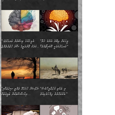
ހަށިގަނޑެއް އެގޮތްމިގޮތްވާހެން
އަދި އެކުދިންނަށް ހެޔޮކޮށް
ހުތުރުނުކުރާހުއްޓެވެ...
އެއްގޮތްވެއެވެ. ނުވަތަ އެމީހުން
މަގުފުރެދިފައިވާ ބަޔަކުގެ ކިބައިގައިވާ
🌱 ޖަޢުފަރު ބްނު މުޙައްމަދު
އެމީހުންގެ މަގުފުރެދުމާއި
ފުށޫއަރާ އިދިކީލަވާނެއެވެ. އަދި
ހިތައިފިނަމަ ފަހެ އެމީހަކަށްވަނީ
މޮޅެތި ރިވެތި ކަންކަމަށް ބަލާ
ބުއްދިއާއި ވިސްނުންތެރިކަން
ރޯދަ ހިފާއިރު މީނާވެސް
(148ހ) ކިޔާދެއްވިއެވެ:
އެމޮޅެތި ކަންކަމާ ގުޅުމެއް
ވިސްނުން ދިގު ނުކުރުންވެއެވެ.
ބުއްދިވެރިޔާގެ ބަސްތައް އެއީ
ސުވަރުގެއެވެ." 📖 ސުނަނު
އިތުރުކޮށްދޭނެ ކަމަކީ: އޭނާފަދަ
އެމީހުންނާއެކު ރޯދަހިފައެވެ.
”އަހަރެންގެ ބައްޕަގެ ޙިމާރެއް
ނުވެއެވެ. އެހެނީ ނަފްސަކީ
ކިތަންމެ މަދު
އަބީ ދާވޫދު 📖 ފަހެ ތިބާގެ
(އެހެން ބުއްދިވެރިންނާ)
އެމީހުން
ގެއްލުނެވެ. ދެން ބައްޕަ
ވަޒަންހަމަވާ އެއްޗެއް ނޫނެވެ.
ބަސްތަކެއްވިޔަސް އޭގެ ޤަދަރު
އަންހެން ދަރިން
ގާތްވުމާއި، އެއާ އިދިކޮޅު އިދ
ވިދާޅުވިއެވެ: ”ﷲ ތަޢާލާ
ނަފްސު ކަންކަން
ބޮޑުވެގެންވެއެވެ. އެއީ
ކައިވެނިކުރުވުމުގައި
އަހަރެންނަށް އޭތި އަނބުރާ
މަސްހުނިކޮށްލައެވެ. އެގޮތުން
ފާފަވެރިޔާގެ ކުރިމަތިލުން
ފަރުވާކުޑަކޮށް، ޢާއިލާއެއް
”މީހަކަށް ލިބޭނެ އެންމެ ހެޔޮ
”އެމީހެއްގެ ވިސްނުން ރަނގަޅުވެ،
ރައްދުކުރައްވައިފިނަމަ ފަހެ
މީހަކު ބުރު ސޫރަ ރީތި
ކިތަންމެ ކުޑަކަމެއްވިޔަސް
ބިނާކޮށް ކައިވެންޏެއް
ރަނގަޅުކަމަކީ ކޮބައިތޯއެވެ؟“
އެކަމަކު މޫނުމަތީގެ ސޫރަ ހުތުރުވެއްޖެ
އެކަލާނގެ ރުއްސަވާނޭ
ފުރިހަމަ، މުދާތައް
މީހާ,
އޭގެ މުޞީބާތް ބޮޑުވެގެންވާ
ޤާއިމުކުރުން ދޫކޮށްފައި
🪨 އިބްނުލް މުބާރަކު
☘️ އިބްނު ޙިއްބާނު
ޙަމްދުގެ ބަސްތަކަކުން
ތަނަވަސްވެ، އެކަމަކު އެއާއެކު
ގޮތަށެވެ. އަދި ބުއްދިވެރިކަމުގެ
ކިޔެވުމާއި އެހެން
(181ހ) އަށް ދެންނެވުނެވެ:
(354ހ) ވިދާޅުވިއެވެ:
އަހަރެން އެކަލާނގެއަށް
ޢަޤީދާއާއި ފިކުރު ފުރެދިގެންވާ
ތެރޭގައި: އެއްވެސް ކަ
މަޤްޞަދުތަކުގައި އެކުދިން
”މީހަކަށް ލިބޭނެ އެންމެ ހެޔޮ
”އެމީހެއްގެ ވިސްނުން
ޙަމްދުކުރާހުށީމެވެ.“ ދެން މާ
މީހަކަށް ވެދާނެއެވެ. ދެން
މަޝްޣޫލުކުރުވުމާމެދު ތިބާ
ރަނގަޅުކަމަކީ ކޮބައިތޯއެވެ؟“
ރަނގަޅުވެ، އެކަމަކު
ގިނައިރެއް ނުވެ އޭގެ
މިފަދަ މީހަކުގެ ރީތިކަމާއި
ނަމަނަމަ ސަމާލުވެ
ވިދާޅުވިއެވެ: ”އޭނާގެ
މޫނުމަތީގެ ސޫރަ ހުތުރުވެއްޖެ
އަސްދާނުގޮނޑިއާއި ލަގަނާއި
އޭނާގެ މޮޅެތި ތަކެއްޗަށްޓަކައި
ކިބައިގައިވާ ފުރާ ފުރިހަމަ
މީހާ, ފަހެ އޭނާގެ ނަފްސުގެ
އެކީގައި އޭތި ގެނެވުނެވެ.
ބެލުމަކީ: އޭނާގެ ޢަޤީދާއާއި
"މި ތަކެތި އުފުލާމީހާވެސް
”ނަފްސަށް ހުށަހެޅޭ ވަޤުތީ ޞިފަތަކާއި
ބުއްދިއެވެ.“ ދެންނެވުނެވެ:
(ބުއްދިއާއި ވިސްނުމުގެ)
ދެން އެކަލޭގެފާނު އެއަށް
ޤަބޫލުކުރާ ގޮތްތަކާއި
ބަކުރަށްވުރެ ފިޤުހުވެރިއެވެ."
އިޙްސާސްތަކުން ޠަބީޢަތަށް
”އެގޮތަށް ލިބިގެންނުވިނަމަ
ހެޔޮކަމުން އޭނާގެ މޫނުގެ
ސަވާރުވިއެވެ. އަދި އޭގެ
ފިކުރުވެސް ނަފްސަށް
އަސަރުކުރުން:
🔅 ބަކްރު ބްނު ޢަބްދި ﷲ
ނަފްސަށް ހުށަހެޅިގެން އަންނަ
ދެން ކޮން އެއްޗެއްތޯއެވެ؟“
ހުތުރުކަން ހަނދާން
މައްޗަށް ސީދާވިހިނދު، ހެދުން
ރަނގަޅުކޮށް ޖަރީކޮށްދޭ
އަލްމުޒަނީ (108ހ)
އެކި ވައްތަރުގެ
ވިދާޅުވިއެވެ: ”ރިވެތި ރަނގަޅު
ނައްތާލައެވެ. އަނެއްކޮޅުން
ބޮނޑިކޮށްލައްވާފައި، އުޑާއި
ކަމެކެވެ. އެއީ (ޙަޤީޤަތުގައި)
ކިޔާދެއްވިއެވެ: ”އަހަރެން
އިޙްސާސްތަކުގެ ބާރުމިން ހުރި