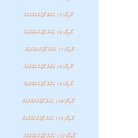
 އޯޑިއޯ(5) ޑައުންލޯޑުކުރެއްވުމަށް
އޯޑިއޯ(6) ޑައުންލޯޑުކުރެއްވުމަށް
އޯޑިއޯ(7) ޑައުންލޯޑުކުރެއްވުމަށް
އޯޑިއޯ(8) ޑައުންލޯޑުކުރެއްވުމަށް
 އޯޑިއޯ(9) ޑައުންލޯޑުކުރެއްވުމަށް
 އޯޑިއޯ(10) ޑައުންލޯޑުކުރެއްވުމަށް
އޯޑިއޯ(11) ޑައުންލޯޑުކުރެއްވުމަށް
އޯޑިއޯ(12) ޑައުންލޯޑުކުރެއްވުމަށް