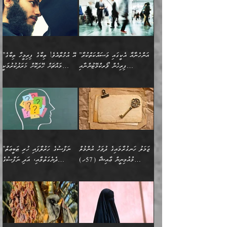
ފިރިހެނަކާ މެނުވީ ތިބާގެ
(217ހ) ކިޔާދެއްވިއެވެ:
އެކަމަށް ވެއްޓިފައި
ދެން އޭގެ ޠަބީޢީ
ދިޔައެވެ.
ޢުމަރު ވިދާޅުވިއެވެ:
އިންސާނާއަކީ ވަރަޢަވެރި
ވިސްނުމާ އެއްގޮތްވެ
”އެއްފަހަރަކު އުޅުނު
ވެދާނެއެވެ: 1- އާމްދަނީ
މިންގަނޑަށްވުރެ އެޞިފަތައް
”އާނއެކެވެ. އަހަރެން
މީހެއްކަމުގައި މީހުންނަށް
އަންޑަރސްޓޭންޑު
ރަސްކަލަކު، ﷲ އަށް
ހޯދަން މަސައްކަތްކުރުމާއި
ބޭރުވެއްޖެނަމަ, އެހިސާބުން
ދެފަހަރަކު ޙާޒިރުވީމެވެ. ދެން
ދައްކަންވެގެން، އަދި އޭނާއަކީ
ނުވެވޭނެއެވެ. ދެންފަހެ
އީމާންވެއްޖެ މީހުންގެ ތެރެއިން
ވަޒީފާ އަދާކުރުމުގެ ދަރަޖަ
ބުއްދިއަށް އަސަރުކުރެއެވެ.
އެއަށ
ﷲ ދެކެ ބިރުގަންނަ
އަންހެނާއަށް ބަލާއިރު ތިޔަ
މީހަކު އަތުޖެހިއްޖެނަމަ
ބޮޑުކޮށް މަތިކުރުމެވެ.
ޠަބީޢީ އާދައިގެ މިން ތެރޭގައި
”އަންހެނާއާ އެކީގައި މަސައްކަތްކުރާ
”އޭ އުޚްތާއެވެ! ތިބާގެ ފިރިމީހާ ތިބާގެ
ދެމީހުންގެ ގުޅުމަކީ އެކަކު
އެމީހަކު ޞަލީބަށް އެރުވުމަށް
ޚާއްޞަކޮށް ޑޮކްޓަރީކަމާއި
އެޞިފަތައް ހުރިނަމަ,
ފިރިހެން ވޯރކްމޭޓުންނާއި
މައްޗަށް ހޭދަކޮށް ޚަރަދުކުރުމަކީ
އަނެކަކުގެ ވިސްނުން ފަހުމްވެ
އަމުރުކުރަމުން ދިޔައެވެ. ދެން
އިންޖިނޭރުކަންފަދަ
އެޞިފަތަކަށް އަސަރުކުރުވާ،
ކްލާސްމޭޓުންނަކީ މަރެވެ.
ޢައިބެއް ނޫނެވެ.
ޅިޔަނުންނާއިމެދު ޙަދީޘްގައި
ހަމަ އެގޮތަށް ތިބާގެ
ދޭހަވުމަށްވުރެ މާ މަތީ
ﷲ އަށް އީމާންވާ މީހުންގެ
ވަޒީފާތަކެވެ. އެހެނީ ވަޒީފާ
އޭގެ މައްޗަށް ޙުކުމްކުރާ
އައިސްފައިވަނީ އެއީ މަރު
ބައްޕައާއި، ތިބާގެ ފިރިހެން
ގުޅުމެކެވެ. އެއީ އެކަކު
ތެރެއިން މީހަކު ގެނެވި
އަދާކުރުމުގެ ދަރަޖަ ބޮޑުކޮށް
އެއްޗަކީ ބުއްދިކަމުގައިވެއެވެ.
ކަމުގައިއެވެ. އައުލަވީ
ދަރިފުޅުވެސް ތިބާއަށް
އަނެކަކު ފުރިހަމަކޮށްދޭ
ޞަލީބަށް އެރުވުމަށް
މަތިކުރާ ޒުވާން އަންހެނާ
އެއީ ބުއްދީގައި ޢިލްމާއި،
ޤިޔާސުން އެޙަދީޘްގައި:
ޚަރަދުކޮށްދިނުން ޢައިބަކަށް
ގުޅުމެކެވެ. އެހެންކަމުން،
އަމުރުކުރިހިނދު އޭނާއަށް
ތަޖ
އަންހެނާ ވަޒީފާ އަދާކުރާ
ނުވެއެވެ. އެހުރިހާ
ތިބާގެ ވިސްނުމާއި ޚިޔާލާ
ބުނެވުނެވެ: "ވަޞިއްޔަތެއް
ތަނުގައި އުޅޭ، ފިރިހެނުން
އެންމެންވެސް މުދަލާއި ފައިސާ
އެއްގޮތްވެ ވިސްނޭ އަންހެނަކު
އޮތިއްޔާ ކުރާށެވެ." ދެން އޭނާ
ޖަމަލު ހަނގުރާމައިގެ ދުވަހު އުންމުލް
”ނަފްސުގެ ހަރުލާފައި ހުރި ޠަބީޢަތް
ހިމެނެއެވެ. އެއީ އެމީހުންގެ
އެއްކުރާ މަޤްޞަދެއްކަމުގައި
ހޯދަން ތިބާއަށް ޙާޖަތެއް
ބުނެފިއެވެ: "އަހަރެން
މުއުމިނީން ޢާއިޝާ (57ހ)
ދެނެގަތުމާއި، އަދި ނަފްސުގެ
ވޯރކްމޭޓު އަންހެނާގެ ގާތަށް
ބަލަނީ ތިބާއެވެ. އެގޮތުން
ނުވެއެވެ. ތިބާ ޙާޖަތް
ވަޞިއްޔަތް ކުރާނީ
ނިކުމެވަޑައިގަންނަވަން
އެދުންވެރިކަން ބުއްދިން ވަޒަންކުރުމަށް
”އަންހެނުން ޖިހާދުކުރަން
ނަފްސުގެ ޠަބީޢަތުގެ ހުރި
ވަދެއުޅުން ގިނަވެގެންވާ
ބައްޕަގެ ގާތުގައި: "ތިހާވަރަށް
ޤަޞްދުކުރެއްވިހިނދު އުންމުލް
އެއިން ކުރާ އަސަރު:
ޖެހިގެންވަނީ ތިބާގެ
ކޮންކަމަކަށްހެއްޔެވެ. އަހަރެން
ޖެހޭނެކަމަށްވާނަމަ ﷲ ގެ
ޞިފަތަކަކީ ކޮބައިކަން
ފިރިހެނުންނެވެ. ފަހެ އެމީހުންނީ
ބުރަކޮށް މަސައްކަތްކޮށް
މުއުމިނީން އުންމު ސަލަމާ (61ހ)
ވިސްނުމާއި ޚިޔާލާއެކު ތިބާ
ދުނިޔެއަށް ވެއްދުނީ އަހަރެންގެ
ރަސޫލާ صلى الله عليه
ނޭނގެނީސް، ނަފްސު
އެކަމަނާއަށް ލިޔުއްވިކަމަށް
ޅިޔަނުންނަށްވުރެ އެތައް
ދާއޮހޮރުވަނީ ކީއްވެހޭ"
ބަލައިގަންނަ އަންހެނަކު
ލަފައެއް ނެތިއެވެ. އެތަނުގ
وسلم ކަމަނާއަށް އެކަމަށް
ޝަހުވަތްތައް ނަގައިގަންނަ
ރިވާކުރެވެއެވެ:
ގޮތަކުން ނުރައްކާ ބޮޑު
އަހައިފިނަމަ އޭނާ ބުނާނީ
ހޯދުމެވެ. އެހެނ
ޢަހްދު ހިއްޕެވީހެވެ. ކަމަނާ
ގޮތް ވަޒަންކުރަން ބުއްދިއަށް