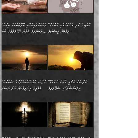
އަދަބެކެވެ.“ ދެންނެވުނެވެ:
އެމީހަކުގެ މޫނުމަތި ރީތިވެ،
ދިމާލަށް އިސްތަށިފުޅު
އެ ދެކަންތަކުގެ ދ
އެއްފަހަރަކު ގެއިން
މިންވަރަކުން އިންސާނާގެ
”އެކަން ނެތްނަމަ ދެން
އެކަމަކު ވިސްނުން ކޮށި
ނިކުމެގެންދަނިކޮށް އެއްޗެހި
ޠަބީޢަތަށް އަސަރުކުރެއެވެ...
ކޮންކަމެއްތޯއެވެ؟“
ވެއްޖެނަމަ, އޭނާގެ ނަފްސުގެ
އުފުލުމުގެ މަސައްކަތްކުރާ
ދެން އެއަށްފަހު އެ ޠަބީޢަތުން
ވިދާޅުވިއެވެ: ”އޭނާ
އުނިކަމާހުރެ މޫނުމަތީގެ ހުރި
”އާދައިގެ ކުދި ކަންކަމުގައި މާބޮޑަށް
”ދެއްކުންތެރިކަމާއި އާފާތްތަކަށް ބިރުން
މީހަކާ ދިމާވިއެވެ. އޭނާގެ
ބުއްދިއަށް އަސަރުކުރެއެވެ...
މަޝްވަރާއަށް އަހާނޭ ރަނގަޅު
ރީތިކަން ދާހުއްޓެވެ.
ދިގުކޮށް ވިސްނުން:
ހެޔޮކަންތައް ކުރުން ދޫކޮށްލުމުގެ ބާބު
ސާމާނު އޭރު
މިއަސަރުކުރުމުގެ އަޞްލުގެ
ޞާލިޙު އަޚެކެވެ.“
އެހެންކަމުން ވިސްނުންތެރި
ބަޔާންކުރުން:
އެކަމެއްގައި އެހާ ދިގުކޮށް
🌴 އިބްނުލް ޖައުޒީ
އުފުލަމުންދިޔައެވެ. އޭރު އޭނާ
ފެށުން އައި ގޮތަކީ:
ދެންނެވުނެވެ: ”އެގޮތަށް
މީހާގެ އަތުގައި އެއްޗެއް
ވިސްނުން ޙައްޤުނުވާ
(597ހ) ވިދާޅުވިއެވެ:
ކިޔަމުންދިޔައެވެ: «الْحَمْدُ
ޞައްޙަކޮށްވާ ޠަބީޢަތެއް
ނެތްނަމަ ދެން
ނެތަސް ކަންބޮޑުވެ
ކަންކަމުގައި މާބޮޑަށް
”ދެއްކުންތެރިކަމާއި
لِله، أسْتَغْفِرُ الله»
ބަދަލުކޮށްލާ ގޮތަށް އައި
ކޮންކަމެއްތޯއެވެ؟“
ހިތާމަކުރުމެއް ނެތެވެ. އެހެނީ
ވިސްނުމަކީ ބައްޔެކެވެ.
އާފާތްތަކަށް ބިރުން
އެވެ. އެއަށްވުރެ އިތުރަށް
ލޯބިވާކަހަލަ އިޙްސާސެކެވެ.
ވިދާޅުވިއެވެ: ”ދިގުކޮށް
ބުއްދިވެރިޔާއަށް ތަނ
ފަހަރެއްގައި މިހެންވަނީ
ހެޔޮކަންތައް ކުރުން
އެއްޗެއް ނުކިޔައެވެ. ދެން
ދެން އެ ޠަބީޢަތުން ބުއްދިއަށް
މުހިއްމު ކަންކަމާއި އަދި
ދޫކޮށްލުމުގެ ބާބު
އޭނާ ވަކިތަނަކަށް ދިޔައެވެ.
އަސަރުކުރީއެވެ. ޝަރީޢަތުގައި
”ނަފްސަށް ވަޤުތީ ގޮތުން ހުށަހެޅޭ
”ނަފްސު އަވަސްއަރުވާލުމުގެ ސަބަބުން
މުހިއްމު ނޫންކަންކަމާމެދުވެސް
ބަޔާންކުރުން: ދަންނާށެވެ!
ދެން އޭނާގެ ބުރަކަށީގައި ހުރި
ލޯބިވެވޭކަހަލަ އިޙްސާސްތައް
އިޙްސާސްތަކާއި ޝުޢޫރުތައް:
ބުއްދީގެ އިޚްތިޔާރަށް ކުރާ އަސަރު.
މާބޮޑަށް ސަމާލުވެގެން
މީސްތަކުންގެ ތެރޭގައި،
ސާމާނުތައް ބަހައްޓަންދެން
ގެނައުން މަނައެއް ނުކުރެއެވެ.
ނަފްސަށް ބައިވަރު ވަޤުތީ
ބައެއް ނަފްސުތަކުގެ
ހުށިޔާރުވެގެން އުޅޭ ބައެއް
ދެއްކުންތެރިއަކަށް ވެދާނޭކަމަށް
އަހަރެން ހުރީމެވެ. ދެން
މިސާލަކަށް ބެލުމުގެ
ޞިފަތަކާއި އިޙްސާސްތައް
ޠަބީޢަތުގައި
ނަފްސުތަކުގެ ސަބަބުން
ބިރުން ހެޔޮ ޢަމަލުކުރުން
ބުނެފީމެވެ: "މި ނޫން އެއްޗެއް
ލައްޒަތެވެ. އެކަމަކު
ލިބިގެންވެއެވެ. އެއީ
އަވަސްއަރުވާލުންވެއެވެ. ދެން
ބުއްދިއަށް ކުރާ
ދޫކޮށްލާ މީހުންވެއެވެ. އެއީ
ކިޔަން ތިބާއަށް ރަނގަޅަށް ނ
ޝަރީޢަތުން އެއ
ނަފްސުގައި ހިފެހެއްޓިގެންވާ
ކުޑަ ވަޤުތުކޮޅެއްގެ ތެރޭގައި
އަސަރުންކަމުގައި ވެދާނެއެވެ.
ގޯހެކެވެ. އަދި ޝައިޠާނާއަށް
ލާޒިމް ޠަބީޢަތުގެ ތެރޭގައިވާ
ބުއްދި ލައްވާ ނުރައްކާތެރި
އެފަދަ ކަންކަމާމެދު ވިސްނާ
ވެވޭ އެއްބަސްވުމެކެވެ.
ކަންކަމެއް ނޫނެވެ. ނަމަވެސް
ޤަރާރުތައް ނިންމާ،
ފިކުރުކުރުން މާބޮޑަށް
އެކަމަކު އޭގައި އަހަރުމެން