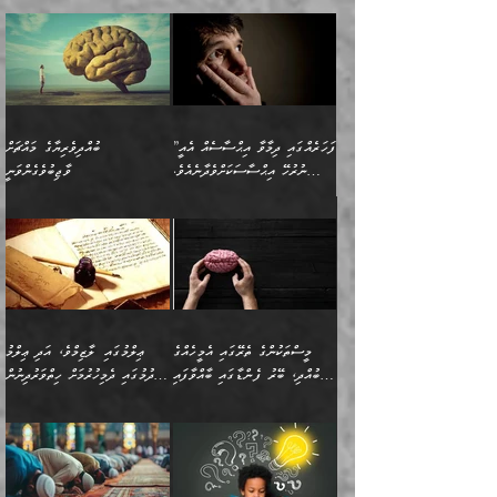
”ފަހަރެއްގައި ދިމާވާ އިޙްސާސެއް އެއީ
ބުއްދިވެރިޔާގެ މައްޗަށް
ނުރުހޭ އިޙްސާސަކަށްވެދާނެއެވެ.
ވާޖިބުވެގެންވަނީ
މިސާލަކަށް ކަމަކާމެދު ބިރުގަތުމެވެ.
”ފަހަރެއްގައި ދިމާވާ
⭐ އިބްނު ޙިއްބާނު (354ހ)
އިޙްސާސެއް އެއީ ނުރުހޭ
ވިދާޅުވިއެވެ: ”ބުއްދިވެރިޔާގެ
އިޙްސާސަކަށްވެދާނެއެވެ.
މައްޗަށް ވާޖިބުވެގެންވަނީ: މި
މިސާލަކަށް ކަމަކާމެދު
ދުނިޔޭގެ ކަންކަމުން އޭނާގެ
ބިރުގަތުމެވެ. ދެން
ޢިލްމު ގަޑުބަޑުކޮށްލާނޭ
އެއިޙްސާސް
ކަންކަމުން އެއްކިބާވުމެވެ. އެއީ
މީސްތަކުންގެ ތެރޭގައި އެމީހެއްގެ
ޢިލްމުގައި ލާޒިމްވެ، އަދި ޢިލްމު
ވަރުގަދަވެގެންވާނަމަ؛
އޭނާއަށް ކުޅަދާނަވީ ވަރަކަށް
ބުއްދި، ބޭރު ފެންޑާގައި ބާއްވާފައި
ހޯދުމުގައި ދެމިހުރުމަށް ހިތްވަރުދިނުން
އެކަމަކާމެދު ނަފުރަތްތެރިވެ،
ޢަމަލުކުރުމުގައި ހުންނާނޭކަމަށް
އޮންނަ މީހުންވެއެވެ.
ބަޔާންކުރުން:
💥 ޝުޢުބާ ބްނުލް ޙައްޖާޖު
🔥އިބްނު ޙިއްބާނު (354ހ)
އަދި އެކަންކުރި މީހަކަށްވެސް
އޮންނަ ޤަޞްދާ އެކުގައިއެވެ.
(160ހ) ވިދާޅުވިއެވެ:
ވިދާޅުވިއެވެ: ”ޢިލްމުގައި
ނަފުރަތުކުރުން
ކޮންމެ ދުއިސައްތަ ޙަދީޘަކުން
”މީސްތަކުންގެ ތެރޭގައި
ލާޒިމްވެ، އަދި ޢިލްމު
މެދުވެރިކުރުވައެވެ. އެއީ
ފަސް ޙަދީޘަށް
އެމީހެއްގެ ބުއްދި، ބޭރު
ހޯދުމުގައި ދެމިހުރުމަށް