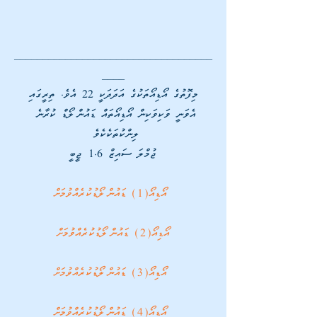
___________________________________
____
 މިފޮތުގެ އޯޑިއޯތަކުގެ އަދަދަކީ 22 އެވެ. ތިރީގައި 
އެވަނީ ވަކިވަކިން އޯޑިއޯތައް ޑައުންލޯޑް ކުރާނެ 
ލިންކުތަކެކެވެ 
ޖުމްލަ ސައިޒް 1.6 ޖީބީ
އޯޑިއޯ(1) ޑައުންލޯޑުކުރެއްވުމަށް
އޯޑިއޯ(2) ޑައުންލޯޑުކުރެއްވުމަށް
އޯޑިއޯ(3) ޑައުންލޯޑުކުރެއްވުމަށް
އޯޑިއޯ(4) ޑައުންލޯޑުކުރެއްވުމަށް