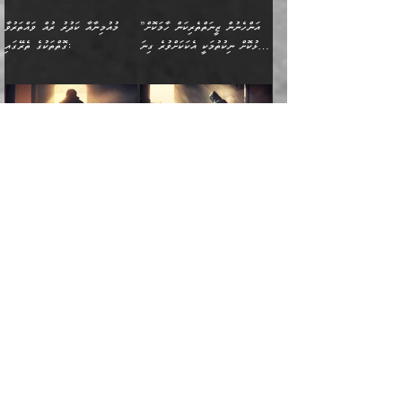
ބައެކެވެ. އެގޮތުން މަސައްކަތު
ތިމަންނާގެ ދަރިން
(ރަނގަޅު ސީދާ ގޮތުން)
ކުޅަދާނަނުވެއެވެ.
މާހައުލުގައި އުޅޭ ފިރިހެނުން،
އުފާކޮށްދިނުމަށެވެ. ފިރިމިހާގެ
”އަންހެނުން ޒީނަތްތެރިކަން ހާމަކޮށް
މުއުމިނާއާ ކަދުރު ރުއް ވައްތަރުވާ
ފޭވެއްޖެއެވެ! ފޭވެއްޖެއެވެ!
ނަފްސުތަކުގައިވާ ކޮންމެ
ޅިޔަނުންނާ އެކި ގޮތްގޮތުން
ގާތުން އެހެން އަހައިފިނަމަ
ފާޅުކޮށް ނިކުތުމަކީ އެކަކަށްވުރެ ގިނަ
ގޮތްތަކުގެ ތެރޭގައި:
ރަށްތަކަށް ދަތުރުފަތުރުކޮށް،
ޠަބީޢަތަކުންވެސް، އެތައް
އެއްގޮތްވެ، އަދި އެހެން
ބުނާނީ ތިމަންނާގެ
މީހުން އޭގައި ހިއްސާވާ ފާފައެކެވެ.
ތިބާގެ އަންހެން ދަރިފުޅު
🌴 ﷲ ތަޢާލާ
ކުރިއަށް ނިކުމެއުޅުން
ބައިވަރު ޝަހުވަތްތައް
ގޮތްތަކުން ނުރައްކާ
އަނބިމީހާއާއި ޢާއިލާގެ
ޢައުރަނިވާނުކޮށް، ނުވަތަ
ވަޙީކުރެއްވިއެވެ: ( أَلَمۡ
އެކަލޭގެފާނު ކަމަނާއަށް
އެނަފްސު ބަލައިގަންނަ ގޮތަށް
އިތުރުވެއެވެ. އެ ދެމީހުންގެ
ބޭނުންތައް ފުއްދާ
ޒީނަތް ހާމަކޮށްގެން
تَرَ كَیۡفَ ضَرَبَ
ނަހީކުރެއްވިކަމެއް
އަސަރުކުރެއެވެ. އެގޮތުން
މެދުގައި އެއ
ޚަރަދުކުރުމަށެވެ. އަދި ފިރިހެން
ނިކުންނަހިނދު އޭގެ
ٱللَّهُ مَثَلࣰا كَلِمَةࣰ
ނޭނގޭހެއްޔެވެ!؟ ފަހެ ދީނުގެ
ނަފްސަކީ މަތިވެ
ދަރިފުޅު
ހިއްސާއެއް ތިބާއަށްވެއެވެ.
طَیِّبَةࣰ كَشَجَرَةࣲ
ތަނބު އަރިއަޅައިފިނަމަ
ބޮޑުވެގަންނަން ބޭނުންވާ
އަދި ފިތުނަވެރިވާ ކޮންމެ
طَیِّبَةٍ أَصۡلُهَا ثَابِتࣱ
އަންހެނުން މެދުވެރިކޮށް އެ
ނަފްސެއްނަމަ؛
މާތްވެގެންވާ ޞަޙާބީ، މުއުމިންތަކުންގެ
ﷲ ގެ ރަސޫލާ صلى الله عليه
ޒުވާނެއް، އަދި އެއަންހެނާއާ
وَفَرۡعُهَا فِی
ޘާބިތެއް ނުކުރެވޭނެއެވެ! އަދި
މީސްތަކުންގެ މަދަޙަ ތަޢުރީފު
ބޮޑުބޭބެ: މުޢާވިޔާ ބްނު އަބީ
وسلم އާއެކު މުޢާވިޔާގެ ނޭފަތްޕުޅަށް
ދިމާލަށް ބެލުން އަމާޒުކުރާ
ٱلسَّمَاۤءِ ) (إبراهيم
އޭގައި ބާގަނޑެއް ހެދިއްޖެނަމަ
ބަލައިގަތުން މަދުކުރަން
ސުފްޔާނު (60ހ):
ވަތް ހިރަފުސް ވެލިކޮޅެއްވެސް ޢުމަރު
ﷲ ގެ ރަސޫލާ صلى الله
💧އިބްނުލް މުބާރަކު
ކޮންމެ ޒުވާނެއްގެ ފާފަ، އެ
: ٢٤) "اللّه ހެޔޮ ރަނގަޅު
ބްނު ޢަބްދުލް ޢަޒީޒަށްވުރެ ހެޔޮވެ
އަންހެނުންނަކަށް އެ ފޫބައްދާ
ޖެހެއެވެ. އެއީ އެ ޠަބީޢަތާއެކު
عليه وسلم ގެ
(181ހ) އާ
ހިއްސާގައި ހިމެނެއެވެ. އެހެނީ
ކަލިމައެއްގެ މިސާލު، ހެޔޮ
މާތްވެގެންވެއެވެ!“
އިޞްލާޙެއް ނުކުރެވޭނެއެވެ!
މަދަޙަޘަނާ ލިބުމުން؛
ޞަޙާބީންނާމެދު
އެސުވާލުކުރެވުމުން
އެއީ ތިބާގެ އަންހެން
ރަނގަޅު ގަހެއް ފަދައިން
އަންހެނުންގެ ޖިހާދަ
ހެއްލުންތެރިކަމާއި، ބޮޑާކަމާއި،
އަހުލުއްސުންނާގެ ޢަޤީދާއާ
ވިދާޅުވިއެވެ: ”ﷲ ގެ ރަސޫލާ
ދަރިފުޅެވެ. އަދި އެދަރިފުޅު
ޖައްސަވަނީ ކޮންފަދައަކުންކަން
ނަފްސުގެ ޢައިބުތައް ހަނދާނ
ޚިލާފުވުމުގެ ކޮޅުމަތި، އަދި
صلى الله عليه وسلم
ނިވާކޮށް ފަރުދާކުރަން
ތިބާއަށް ނުފެނޭހެއްޔެވެ؟
އެތެރޭގައި ފޮރުވައިގެން އޮތް
އާއެކު މުޢާވިޔާގެ ނޭފަތްޕުޅަށް
ތިބާއަށްވަނީ
އެގަހުގެ މައިގަނޑާއި ބުޑު
އަހަރެން ދެރަވެ ހިތާމަކުރެވޭ ކަމެއް
މީސްތަކުން ޢިލްމުގައިވަނީ އެކި
ނުބައި ފާސިދު ޢަޤީދާ ފާޅުވަނީ
ވަތް ހިރަފުސް ވެލިކޮޅެއްވެސް
އަމުރުވެވިގެންނެވެ. ތިބާ
ރަނގަޅަށް ބިމުގައި ހަރުލާ
އެބަ ދިމާވެއެވެ.
ދަރަޖައާއި ފަންތީގައިއެވެ.
މާތްވެގެންވާ ޞަޙާބީ މުޢާވިޔާ
ޢުމަރު ބްނު ޢަބްދުލް
އެހެން ކަންތައް ނުކޮށްފިނަމަ
ސާބިތުވެފައިވެއެވެ. އަދި