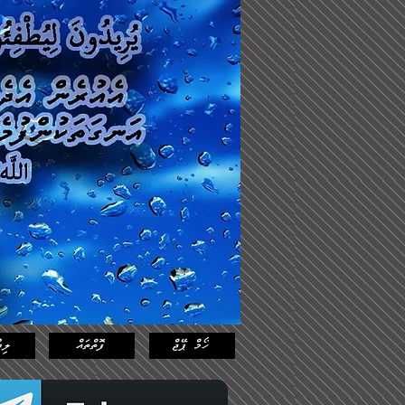
Log In
Featured
Posts
ހޯމް ޕޭޖް
ފޮތްތައް
ލިޔ