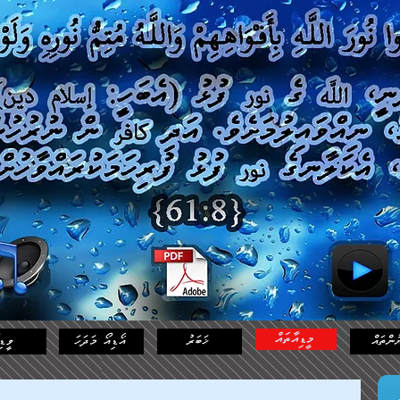
މީޑިއާތައް
ުންތައް
ޚަބަރު
އޯޑިއޯ މަދަހަ
ވީޑި