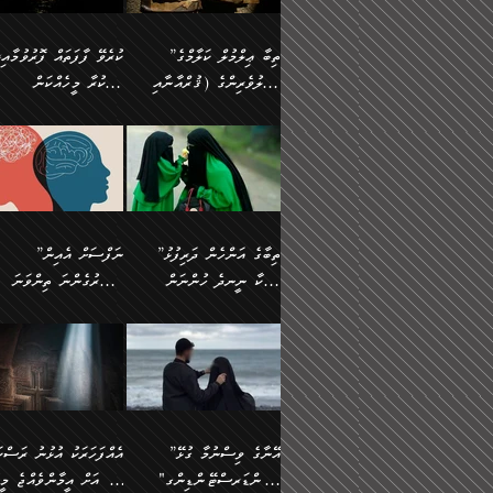
އެފަދަ ކަންކަމާމެދު ވިސްނާ
އޭގައި އަހަރުމެން ތަފްޞީލ
ލާޒިމް ޠަބީޢަތުގެ ތެރޭގައިވާ
ބުއްދި ލައްވާ ނުރައްކާތެރި
ފިކުރުކުރުން މާބޮޑަށް
ބުނަމެވެ. ހެޔޮކަންތައް
ކަންކަމެއް ނޫނެވެ. ނަމަވެސް
ޤަރާރުތައް ނިންމާ،
”ތިބާ ޢިލްމުލް ކަލާމްގެ
ކުރެވޭ ފާފަތައް ފޮރުވުމާއި،
ދިގުލައިފިނަމަ, ފުރިހަމަ ކުރުން
ބެހިގެންދަނީ: 🔹ސީދާ
އެއީ ހުށަހެޅި ލައިގަންނަ
އިޚްތިޔާރުކުރަން އެނަފްސު
އަހުލުވެރިންގެ (ޤުރްއާނާއި
ފާފަކުރާ މީހެއްކަން
ޙައްޤުވާ ކަންކަން
އެކަމުގައި (ދުނިޔަވީ)
ކަންކަމެވެ. މިސާލަކަށް:
ބޭނުންވެއެވެ. ދެން ނަފްސ
ފުރިހަމަކުރުން މަނާކުރާ
ލައްޒަތެއް ނެތް ކަންކަމެވެ
ސުންނަތް ދޫކޮށް ބުއްދީގެ
މީސްތަކުންނަށް
ހިތާމަޔާއި އުފަލާއި،
އޭގެ އަވަސްއަރުވާލުމާއި،
އަބޫ ޢުމަރު އަޙްމަދު ބްނު
🌴 އިބްނުލް ޖައުޒީ
ކަމެއްކަމުގައި: ރައްކާތެރިކަމުގެ
މިސާލަކަށް ނަމާދާއި، ރޯދަ
ޙުއްޖަތްތަކާއި ވިސްނުންތައް
އެނގިގެންވުމަށް
ކަންބޮޑުވުމާއި
އަނެއްކޮޅުން ބުއްދި
މުޙައްމަދު އަލްމާލިކީ
(597ހ) ވިދާޅުވިއެވެ:
ފިޔަވަޅުތައް އެޅުމާއި،
ޙައްޖާއި، ހަ
ބޭނުންކޮށްގެން ދީނުގެ
ނުރުހުންވުމާއި، މީސްތަކުނ
ހިތްފަސޭހަވުމާއި،
މަޝްޣޫލުކޮށްލާފަދަ އެހެރަ
(429ހ)، ބަޣުދާދުން
”ކުރެވޭ ފާފަތައް ފޮރުވުމާއ
ދިމާވެދާނޭ ގޮތ
ބިރުވެރިކަމާއި އަމާންކަމުގެ
އިޙްސާސްތަކާއި ޝުޢޫރުތައ
ކަންކަމުގައި ވާހަކަދައްކާ
އޭނާ ނުބައިކޮށްފައި
ޤައިރަވާނުގެ ރަށަށް އައިހިނދު
ފާފަކުރާ މީހެއްކަން
އިޙްސާސާއި، މޮޅިވެރިކަމާއި
ޖަމަޢަވެއްޖެނަމަ, އެހިނދު
މީހުންގެ) މަޖްލިސްތަކަށް
އެއްޗެހިކިޔުމަށް ނުރުހުންވ
އަބޫ މުޙައްމަދު އިބްނު އަބީ
މީސްތަކުންނަށް
ހިތްހަމަޖެހުމާއި އެނޫންވެސް
ނުބައި ރައުޔު، އަދި ފަހުނ
ޒައިދު އަލްޤައިރަވާނީ
އެނގިގެންވުމަށް
ޙާޒިރުވިންހެއްޔެވެ؟“
ހުއްދަވެގެންވާކަން
”ތިބާގެ އަންހެން ދަރިފުޅު
”ނަފްސަށް އެއިން
ގިނަ ކަންކަމެވެ. މި
ހިތާމަކުރާނޭ ކަންކަން ބުއ
(386ހ) އެކަލޭގެފާނާ
ނުރުހުންވުމާއި، މީސްތަކުނ
ބަޔާންކުރުން:
މީހަކާ ނީނދެ ހުންނަން
އަސަރުގެންނަ ތިންވަނަ
ޞިފަތަކުން ކަމެއް ނަފްސުގައި
އިޚްތިޔާރުކުރެއެވެ. އަދި
ވާހަކަދައްކަވަމުން
އޭނާ ނުބައިކޮށްފައި
އަބަދުމެ ހަރުލައިގެން ދާއިމަކަށް
ފަހަރެއްގައި އެފަދަ ބުއްދިއ
ހިތްވަރުދިނުމާމެދު ތިބާ
ބާވަތަކީ: ނަފްސަށް ހުށަހެ
އެއްސެވިއެވެ: ”ތިބާ ޢިލްމުލް
އެއްޗެހިކިޔުމަށް ނުރުހުންވ
އެގޮތަށް ތިމަންނާ ހިތްވަރުދެނީ
އެގޮތުން ނަފްސުގެ ޠަބީޢަތ
ނުހުރެއެވެ. އެކަމަކު އެކަންކަން
ބަލިކަށިވެ ގަމާރުވެ
ހުށިޔާރުވެ ޚަބަރުދާރުވާށެވެ!
ކަންކަމެވެ. (ޝުޢޫރުތަކާއި
ކަލާމްގެ އަހުލުވެރިންގެ
ހުއްދަވެގެންވާކަން
ކިހިނެއްހެއްޔެވެ؟ އެކަމަށް
ލޯބިވުމާއި ނުރުހުންވުމާއި،
ލައިގަނެފައި އަނެއްކާ ފިލ
ކޮސްވެގެންވާ ކަމަށް ތުހުމަ
އިޙްސާސްތަކެވެ.)
(ޤުރްއާނާއި ސުންނަތް ދޫކޮށް
ބަޔާންކުރުން: ކުރެވޭ ނުބަ
ހިތްވަރުދޭން ބޭނުންކުރާ
އުފާވުމާއި ދެރަވުންވެއެވެ.
ބުއްދީގެ ޙުއްޖަތްތަކާއި
ކަންތައް ފޮރުވާ ވަންހަނާކު
ފެތުރިގެންވާ ފަސް ގޮތެއް
ނަފްސުތަކުގައިވާ ޠަބީޢީ
ވިސްނުންތައް ބޭނުންކޮށްގެން
ދެއްކުންތެރިކަމެއްކަމުގައި 
އަހަރެން ތިބާއަށް ކިޔާދޭނަމެވެ.
ޞިފަތަކެކެވެ. ނަމަވެސް
ދީނުގެ ކަންކަމުގައި ވާހަކަދައްކާ
މީހަކު ހީކޮށްފާނެއެވެ.
ތިބާގެ އަންހެން ދަރިފުޅަށް އަދި
އެކަންކަން އިންސާނާއަށް
”އޭނާގެ ވިސްނުމާ ގުޅޭ
އެއްފަހަރަކު އުޅުނު ރަސްކަ
މީހުންގެ) މަޖްލިސްތަކަށް
އެކަންވަނީ އެހެންނެއް ނޫނ
އެކުއްޖާގެ މުސްތަޤްބަލަށް
ޖެހޭހިނދު އެއީ ވަޤުތީ ގޮތ
"އަންޑަރސްޓޭންޑިންގ"
ﷲ އަށް އީމާންވެއްޖެ މީހ
ޙާޒިރުވިންހެއްޔެވެ؟“ އަބޫ
މަނާވެގެންވާކަމަކީ
އެކަމުގެ ނުރައްކާ
ހުށަހެޅޭ ޞިފަތަކަކަށްވެއެވ