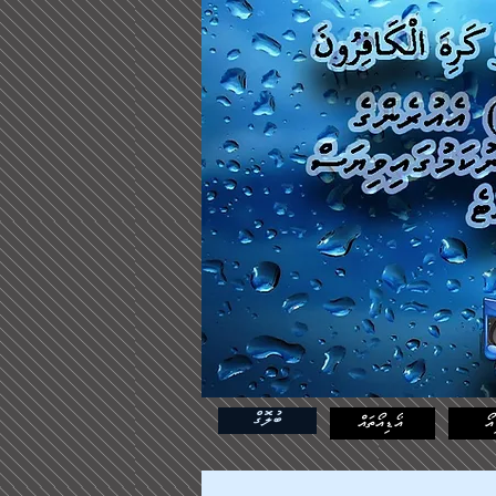
ބުލޮގް
އޯ
އޯޑިއޯތައް