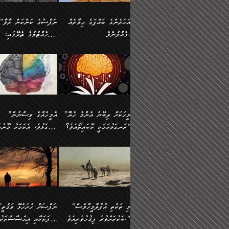
އުޅެގެން ﷲ ދެއްވި ނިޢުމަތް
ދެން މީނާ (އެމީހުންނާ
ސީދާވާނެއެވެ. އަނެއްކޮޅުން
އަންހެންދަރިން އެމީހަކަށް 
ގަޑުބަޑުކޮށް
އެކުގައި ރޭކުރާއިރު) އެމީ
ޖާހިލުމީހާ ދައްކާ ވާހަކަތައް،
1-ދެން އެކުދިން
އަހަރެންގެ ބައްޕަގެ ޙިމާރެއް
”ނަފްސުގެ ކަންކަން ރާވާ
ހުތުރުނުކުރާހުއްޓެވެ...
އެއްގޮތްވެއެވެ. ނުވަތަ އެމ
ބަލިވެފައިވާ ހަށިގަނޑެއް
އަދަބުވެރިކުރުވާ 2-އަދި
ގެއްލުނެވެ.
ބެލެހެއްޓުމުގެ ތެރޭގައި:
ބުއްދިއާއި ވިސްނުންތެރިކަން
ރޯދަ ހިފާއިރު މީނާވެސް
އެގޮތްމިގޮތްވާހެން ފުށޫއަރާ
އިތުރުކޮށްދޭނެ ކަމަކީ: އޭނާފަދަ
އެމީހުންނާއެކު ރޯދަހިފައެވެ
މަގުފުރެދިފައިވާ ބަޔަކުގެ
އިދިކީލަވާނެއެވެ. އަދި
އަދި އެކުދިންނަށް ހެޔޮކޮށް
🌱 ޖަޢުފަރު ބްނު މުޙައްމަދު
އެމީހުންގެ މަގުފުރެދުމާއި
(އެހެން ބުއްދިވެރިންނާ)
އެމީހުން
ކިބައިގައިވާ މޮޅެތި ރިވެތި
ބުއްދިވެރިޔާގެ ބަސްތައް އެއީ
ހިތައިފިނަމަ ފަހެ އެމީހަކަ
(148ހ) ކިޔާދެއްވިއެވެ:
އެމޮޅެތި ކަންކަމާ ގުޅުމެއް
ގާތްވުމާއި، އެއާ އިދިކޮޅު އިދ
ކިތަންމެ މަދު
ކަންކަމަށް ބަލާ ވިސްނުން
ސުވަރުގެއެވެ." 📖 ސުނ
”އަހަރެންގެ ބައްޕަގެ ޙިމާރެއް
ނުވެއެވެ. އެހެނީ ނަފްސަކ
ބަސްތަކެއްވިޔަސް އޭގެ ޤަދަރު
އަބީ ދާވޫދު 📖 ފަހެ ތިބާ
ނުކުރުންވެއެވެ.
ގެއްލުނެވެ. ދެން ބައްޕަ
ވަޒަންހަމަވާ އެއްޗެއް ނޫނ
ބޮޑުވެގެންވެއެވެ. އެއީ
އަންހެން ދަރިން
ވިދާޅުވިއެވެ: ”ﷲ ތަޢާލާ
ނަފްސު ކަންކަން
ފާފަވެރިޔާގެ ކުރިމަތިލުން
ކައިވެނިކުރުވުމުގައި
އަހަރެންނަށް އޭތި އަނބުރާ
މަސްހުނިކޮށްލައެވެ. އެގޮތު
”މީހަކަށް ލިބޭނެ އެންމެ ހެޔޮ
”އެމީހެއްގެ ވިސްނުން
ކިތަންމެ ކުޑަކަމެއްވިޔަސް އޭގެ
ފަރުވާކުޑަކޮށް، ޢާއިލާއެއް
ރައްދުކުރައްވައިފިނަމަ ފަހެ
މީހަކު ބުރު ސޫރަ ރީތި
މުޞީބާތް ބޮޑުވެގެންވާ ގޮތަށެވެ.
ރަނގަޅުކަމަކީ ކޮބައިތޯއެވެ؟“
ރަނގަޅުވެ، އެކަމަކު މޫނުމަ
ބިނާކޮށް ކައިވެންޏެއް
އެކަލާނގެ ރުއްސަވާނޭ ޙަމްދުގެ
ފުރިހަމަ، މުދާތައް ތަނަވަ
އަދި ބުއްދިވެރިކަމުގެ ތެރޭގައި:
ޤާއިމުކުރުން ދޫކޮށްފައި
ސޫރަ ހުތުރުވެއްޖެ މީހާ,
ބަސްތަކަކުން އަހަރެން
އެކަމަކު އެއާއެކު ޢަޤީދާއާއ
🪨 އިބްނުލް މުބާރަކު
☘️ އިބްނު ޙިއްބާނު
އެއްވެސް ކަ
ކިޔެވުމާއި އެހެން
އެކަލާނގެއަށް
ފިކުރު ފުރެދިގެންވާ މީހަކަށ
(181ހ) އަށް ދެންނެވުނެވެ:
(354ހ) ވިދާޅުވިއެވެ:
މަޤްޞަދުތަކުގައި އެކުދިން
ޙަމްދުކުރާހުށީމެވެ.“ ދެން މާ
ވެދާނެއެވެ. ދެން މިފަދަ
”މީހަކަށް ލިބޭނެ އެންމެ ހެޔޮ
”އެމީހެއްގެ ވިސްނުން
މަޝްޣޫލުކުރުވުމާމެދު ތިބާ
ގިނައިރެއް ނުވެ އޭގެ
މީހަކުގެ ރީތިކަމާއި އޭނާގެ
ރަނގަޅުކަމަކީ ކޮބައިތޯއެވެ؟“
ރަނގަޅުވެ، އެކަމަކު މޫނުމަ
ނަމަނަމަ ސަމާލުވެ
އަސްދާނުގޮނޑިއާއި ލަގަނާއި
މޮޅެތި ތަކެއްޗަށްޓަކައި ބެލ
ވިދާޅުވިއެވެ: ”އޭނާގެ
ސޫރަ ހުތުރުވެއްޖެ މީހާ, ފ
އެކީގައި އޭތި ގެނެވުނެވެ. ދެން
އޭނާގެ ޢަޤީދާއާއި ޤަބޫލުކު
ކިބައިގައިވާ ފުރާ ފުރިހަމަ
އޭނާގެ ނަފްސުގެ (ބުއްދިއ
"މި ތަކެތި އުފުލާމީހާވެސް
”ނަފްސަށް ހުށ
އެކަލޭގެފާނު އެއަށް
ގޮތްތަކާއި ފިކުރުވެސް ނަ
ބުއްދިއެވެ.“ ދެންނެވުނެވެ:
ވިސްނުމުގެ) ހެޔޮކަމުން އ
ބަކުރަށްވުރެ ފިޤުހުވެރިއެވެ."
ޞިފަތަކާއި އިޙްސާސްތަކު
ސަވާރުވިއެވެ. އަދި އޭގެ
ރަނގަޅުކޮށް ޖަރީކޮށްދޭ ކަމ
”އެގޮތަށް ލިބިގެންނުވިނަމަ
މޫނުގެ ހުތުރުކަން ހަނދާނ