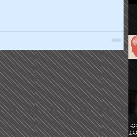
ުކޮށް
ަށް
.
އާއި،
ް
ި،
ް
ން
ުން
ް
ްދިން
ް
ެއް
ޅޭ
ުން
ުގައި
ތުވެ
އި
 މިއީ
ރުމަކީ
ހީކުރާ
ލަކު،
ެވެ.
ުން
ުންގެ
ެ.