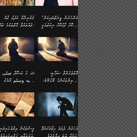
وسلم ކަމަނާއަށް އެކަމަށް
ޝަހުވަތްތައް ނަގައިގަންނަ
މާހައުލުގައި އުޅޭ ފިރިހެނުން،
އުފާކޮށްދިނުމަށެވެ. ފިރިމިހ
(61ހ) އެކަމަނާއަށް
ޢަހްދު ހިއްޕެވީހެވެ. ކަމަނާ
ވަޒަންކުރަން ބުއްދިއަށް
ޅިޔަނުންނާ އެކި ގޮތްގޮތުން
ގާތުން އެހެން އަހައިފިނަމ
(ރަނގަޅު ސީދާ ގޮތުން)
ކުޅަދާނަނުވެއެވެ.
ލިޔުއްވިކަމަށް ރިވާކުރެވެއެވެ:
”އަންހެނުން ޒީނަތްތެރިކަން
މުއުމިނާއާ ކަދުރު ރުއް
އެއްގޮތްވެ، އަދި އެހެން
ބުނާނީ ތިމަންނާގެ
ފޭވެއްޖެއެވެ! ފޭވެއްޖެއެވެ!
ނަފްސުތަކުގައިވާ ކޮންމެ
ހާމަކޮށް ފާޅުކޮށް ނިކުތުމަކީ
ވައްތަރުވާ ގޮތްތަކުގެ ތެރޭގައި:
ގޮތްތަކުން ނުރައްކާ
އަނބިމީހާއާއި ޢާއިލާގެ
ރަށްތަކަށް ދަތުރުފަތުރުކޮށް،
ޠަބީޢަތަކުންވެސް، އެތައް
އިތުރުވެއެވެ. އެ ދެމީހުންގެ
ބޭނުންތައް ފުއްދާ
އެކަކަށްވުރެ ގިނަ މީހުން އޭގައި
ކުރިއަށް ނިކުމެއުޅުން
ބައިވަރު ޝަހުވަތްތައް
ތިބާގެ އަންހެން ދަރިފުޅު
🌴 ﷲ ތަޢާލާ
މެދުގައި އެއ
ޚަރަދުކުރުމަށެވެ. އަދި ފިރި
ހިއްސާވާ ފާފައެކެވެ.
އެކަލޭގެފާނު ކަމަނާއަށް
އެނަފްސު ބަލައިގަންނަ ގޮ
ޢައުރަނިވާނުކޮށް، ނުވަތަ ޒީނަތް
ވަޙީކުރެއްވިއެވެ: ( أَلَمۡ
ދަރިފުޅު
ނަހީކުރެއްވިކަމެއް
އަސަރުކުރެއެވެ. އެގޮތުން
ހާމަކޮށްގެން ނިކުންނަހިނދު
كَیۡفَ ضَرَبَ ٱللَّ
ނޭނގޭހެއްޔެވެ!؟ ފަހެ ދީނުގެ
ނަފްސަކީ މަތިވެ
އޭގެ ހިއްސާއެއް ތިބާއަށްވެއެވެ.
مَثَلࣰا كَلِمَةࣰ طَیِّب
ތަނބު އަރިއަޅައިފިނަމަ
ބޮޑުވެގަންނަން ބޭނުންވާ
އަދި ފިތުނަވެރިވާ ކޮންމެ
كَشَجَرَةࣲ طَیِّبَةٍ أَصۡ
އަންހެނުން މެދުވެރިކޮށް އެ
ނަފްސެއްނަމަ؛
ޒުވާނެއް، އަދި އެއަންހެނާއާ
ثَابِتࣱ وَفَرۡعُهَا فِ
މާތްވެގެންވާ ޞަޙާބީ،
ﷲ ގެ ރަސޫލާ صلى ا
ޘާބިތެއް ނުކުރެވޭނެއެވެ! އަދި
މީސްތަކުންގެ މަދަޙަ ތަޢުރ
ދިމާލަށް ބެލުން އަމާޒުކުރާ
ٱلسَّمَاۤءِ ) (إبرا
މުއުމިންތަކުންގެ ބޮޑުބޭބެ:
عليه وسلم އާއެކު
އޭގައި ބާގަނޑެއް ހެދިއްޖެނަމަ
ބަލައިގަތުން މަދުކުރަން
ކޮންމެ ޒުވާނެއްގެ ފާފަ، އެ
: ٢٤) "اللّه ހެޔޮ ރަ
އަންހެނުންނަކަށް އެ ފޫބައްދާ
ޖެހެއެވެ. އެއީ އެ ޠަބީޢަތާ
މުޢާވިޔާ ބްނު އަބީ ސުފްޔާނު
މުޢާވިޔާގެ ނޭފަތްޕުޅަށް ވަތ
ހިއްސާގައި ހިމެނެއެވެ. އެހެނީ
ކަލިމައެއްގެ މިސާލު، ހެޔޮ
ﷲ ގެ ރަސޫލާ صلى الله
💧އިބްނުލް މުބާރަކު
އިޞްލާޙެއް ނުކުރެވޭނެއެވެ!
މަދަޙަޘަނާ ލިބުމުން
(60ހ):
ހިރަފުސް ވެލިކޮޅެއްވެސް ޢ
އެއީ ތިބާގެ އަންހެން
ރަނގަޅު ގަހެއް ފަދައިން
عليه وسلم ގެ
(181ހ) އާ
އަންހެނުންގެ ޖިހާދަ
ހެއްލުންތެރިކަމާއި، ބޮޑާކަ
ބްނު ޢަބްދުލް ޢަޒީޒަށްވުރެ
ދަރިފުޅެވެ. އަދި އެދަރިފުޅު
ޖައްސަވަނީ ކޮންފަދައަކުން
ޞަޙާބީންނާމެދު
އެސުވާލުކުރެވުމުން ވިދާޅުވ
ނަފްސުގެ ޢައިބުތައް ހަނ
ނިވާކޮށް ފަރުދާކުރަން
ތިބާއަށް ނުފެނޭހެއްޔެވެ؟
ހެޔޮވެ މާތްވެގެންވެއެވެ!“
އަހުލުއްސުންނާގެ ޢަޤީދާއާ
”ﷲ ގެ ރަސޫލާ صلى 
ތިބާއަށްވަނީ އަމުރުވެވިގެންނެވެ.
އެގަހުގެ މައިގަނޑާއި ބުޑ
ޚިލާފުވުމުގެ ކޮޅުމަތި، އަދި
عليه وسلم އާއެކު
ތިބާ އެހެން ކަންތައް
ރަނގަޅަށް ބިމުގައި ހަރުލާ
އެތެރޭގައި ފޮރުވައިގެން އޮތް
މުޢާވިޔާގެ ނޭފަތްޕުޅަށް ވަތ
އަހަރެން ދެރަވެ ހިތާމަކުރެވޭ
މީސްތަކުން ޢިލްމުގައިވަނީ
ނުކޮށްފިނަމަ ތިބާ
ސާބިތުވެފައިވެއެވެ. އަދި
ނުބައި ފާސިދު ޢަޤީދާ ފާޅުވަނީ
ހިރަފުސް ވެލިކޮޅެއްވެސް ޢ
ކަމެއް އެބަ ދިމާވެއެވެ.
ދަރަޖައާއި ފަންތީގައިއެވެ.
ފާފަވެރިވާނެއެވެ. އަދި ތިބާގެ
އެގަހުގެ ގޮފިތައް މައްޗަށް