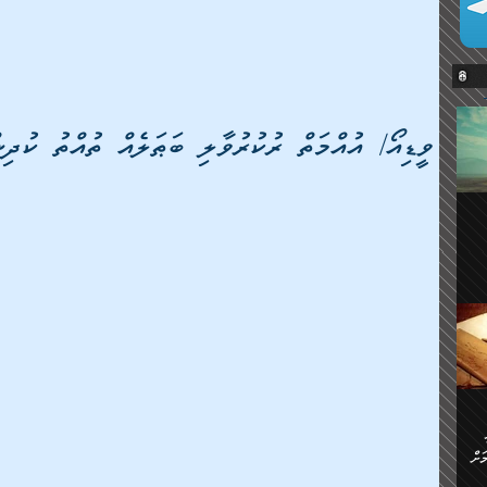
ވީޑިއޯ/ އުއްމަތް ރުކުރުވާލި ބަޠަލެއް ތުއްތު ކުދިނ
ޔޭގެ
ް
ަށް
ަށް