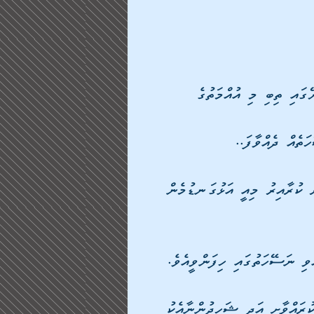
ގައި ތިބި މި އުއްމަތުގެ 
ަތެއް ދެއްވާފަ..
ު ކުރާއިރު މިއީ އަޅުގަނޑުމެން 
ވި ނަސޭހަތުގައި ހިފަންވީއެވެ.
ރައްވާށި އަދި ޝަހީދުންނާއެކު 