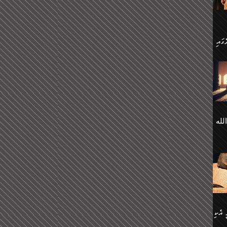
 ގޮތް
ާގެ
ަ
ހެން
ތަށް
 تَرَ
هُ
َةࣰ
لُهَا
ی
لله
ީފު
هيم
ނގަޅު
އެކު
ް
؛
ުމަރު
މާއި،
ކަން
ިއެވެ:
ދާނ
الله
ު
ް
 އެކި
ުމަރު