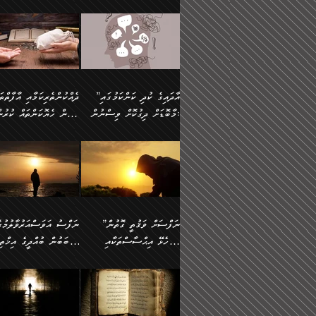
މައްޗަށް ސީދާވިހިނދު، ހެދުން
އެއީ (ޙަޤީޤަތުގައި) އެ
ޠަބީޢަތަށް އަސަރުކުރުން:
ދެން ކޮން އެއްޗެއްތޯއެވެ؟“
ނައްތާލައެވެ. އަނެއްކޮޅުން
🔅 ބަކްރު ބްނު ޢަބްދި ﷲ
ނަފްސަށް ހުށަހެޅިގެން އަ
ބޮނޑިކޮށްލައްވާފައި، އުޑާއި
ދެކަންތަކުގެ ދ
ވިދާޅުވިއެވެ: ”ރިވެތި ރަނގަޅު
އެމީހަކުގެ މޫނުމަތި ރީތިވެ
އަލްމުޒަނީ (108ހ)
އެކި ވައްތަރުގެ އިޙްސާސްތ
ދިމާލަށް އިސްތަށިފުޅު
އަދަބެކެވެ.“ ދެންނެވުނެވެ:
އެކަމަކު ވިސްނުން ކޮށި
ކިޔާދެއްވިއެވެ: ”އަހަރެން
ބާރުމިން ހުރި މިންވަރަކުނ
”އެކަން ނެތްނަމަ ދެން
ވެއްޖެނަމަ, އޭނާގެ ނަފްސ
އެއްފަހަރަކު ގެއިން
އިންސާނާގެ ޠަބީޢަތަށް
ކޮންކަމެއްތޯއެވެ؟“
އުނިކަމާހުރެ މޫނުމަތީގެ ހު
ނިކުމެގެންދަނިކޮށް އެއްޗެހި
އަސަރުކުރެއެވެ... ދެން
ވިދާޅުވިއެވެ: ”އޭނާ
ރީތިކަން ދާހުއްޓެވެ.
އުފުލުމުގެ މަސައްކަތްކުރާ މީހަކާ
އެއަށްފަހު އެ ޠަބީޢަތުން
”އާދައިގެ ކުދި ކަންކަމުގައި
މަޝްވަރާއަށް އަހާނޭ ރަނގަޅު
އެހެންކަމުން ވިސްނުންތެރ
ދިމާވިއެވެ. އޭނާގެ ސާމާނު އޭރު
ބުއްދިއަށް އަސަރުކުރެއެވެ.
މާބޮޑަށް ދިގުކޮށް ވިސްނުން:
ބިރުން ހެޔޮކަންތައް ކުރުނ
ޞާލިޙު އަޚެކެވެ.“
މީހާގެ އަތުގައި އެއްޗެއް
އުފުލަމުންދިޔައެވެ. އޭރު އޭނާ
މިއަސަރުކުރުމުގެ އަޞްލުގެ
ދެންނެވުނެވެ: ”އެގޮތަށް
ނެތަސް ކަންބޮޑުވެ
ދޫކޮށްލުމުގެ ބާބު ބަޔާންކުރުން:
ކިޔަމުންދިޔައެވެ: «الْحَمْدُ
ފެށުން އައި ގޮތަކީ:
އެކަމެއްގައި އެހާ ދިގުކޮށް
🌴 އިބްނުލް ޖައުޒީ
ނެތްނަމަ ދެން
ހިތާމަކުރުމެއް ނެތެވެ. އެހ
لِله، أسْتَغْفِرُ الله»
ޞައްޙަކޮށްވާ ޠަބީޢަތެއް
ވިސްނުން ޙައްޤުނުވާ
(597ހ) ވިދާޅުވިއެވެ:
ކޮންކަމެއްތޯއެވެ؟“
ބުއްދިވެރިޔާއަށް ތަނ
އެވެ. އެއަށްވުރެ އިތުރަށް
ބަދަލުކޮށްލާ ގޮތަށް އައި
ކަންކަމުގައި މާބޮޑަށް
”ދެއްކުންތެރިކަމާއި އާފާތްތ
ވިދާޅުވިއެވެ: ”ދިގުކޮށް
އެއްޗެއް ނުކިޔައެވެ. ދެން އޭނާ
ލޯބިވާކަހަލަ އިޙްސާސެކެވެ
ވިސްނުމަކީ ބައްޔެކެވެ.
ބިރުން ހެޔޮކަންތައް ކުރުނ
ވަކިތަނަކަށް ދިޔައެވެ. ދެން
ދެން އެ ޠަބީޢަތުން ބުއްދި
ފަހަރެއްގައި މިހެންވަނީ
ދޫކޮށްލުމުގެ ބާބު ބަޔާންކ
އޭނާގެ ބުރަކަށީގައި ހުރި
އަސަރުކުރީއެވެ. ޝަރީޢަތުގ
މުހިއްމު ކަންކަމާއި އަދި
ދަންނާށެވެ! މީސްތަކުންގެ
”ނަފްސަށް ވަޤުތީ ގޮތުން
ސާމާނުތައް ބަހައްޓަންދެން
ލޯބިވެވޭކަހަލަ އިޙްސާސްތަ
މުހިއްމު ނޫންކަންކަމާމެދުވެސް
ތެރޭގައި، ދެއްކުންތެރިއަކަށ
ހުށަހެޅޭ އިޙްސާސްތަކާއި
ސަބަބުން ބުއްދީގެ އިޚްތިޔ
އަހަރެން ހުރީމެވެ. ދެން
ގެނައުން މަނައެއް ނުކުރެއ
މާބޮޑަށް ސަމާލުވެގެން
ވެދާނޭކަމަށް ބިރުން ހެޔޮ
ބުނެފީމެވެ: "މި ނޫން އެއްޗެއް
މިސާލަކަށް ބެލުމުގެ ލައްޒަ
ޝުޢޫރުތައް:
ކުރާ އަސަރު.
ހުށިޔާރުވެގެން އުޅޭ ބައެއް
ޢަމަލުކުރުން ދޫކޮށްލާ
ނަފްސަށް ބައިވަރު ވަޤުތީ
ބައެއް ނަފްސުތަކުގެ
ކިޔަން ތިބާއަށް ރަނގަޅަށް ނ
އެކަމަކު ޝަރީޢަތުން އެއ
ނަފްސުތަކުގެ ސަބަބުން
މީހުންވެއެވެ. އެއީ ގޯހެކެވ
ޞިފަތަކާއި އިޙްސާސްތައް
ޠަބީޢަތުގައި
ބުއްދިއަށް ކުރާ
އަދި ޝައިޠާނާއަށް ވެވޭ
ލިބިގެންވެއެވެ. އެއީ
އަވަސްއަރުވާލުންވެއެވެ. ދ
އަސަރުންކަމުގައި ވެދާނެއެވެ.
އެއްބަސްވުމެކެވެ. އެކަމަކު
ނަފްސުގައި ހިފެހެއްޓިގެންވާ
ކުޑަ ވަޤުތުކޮޅެއްގެ ތެރޭގައ