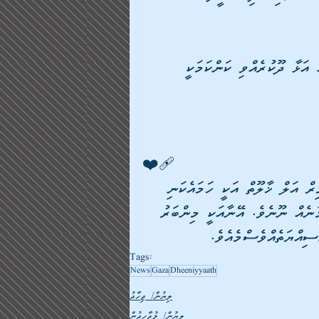
އަޅާ ދޫކުރެއްވި ކަންކަމަކީ 
❤️‍🩹
ް އަލް ޚާލޫތް އަކީ ހަމައެކަނި 
ާނެއް ނޫނެވެ. އޭނާއަކީ މިންބަރު 
ސިއްޔަތެއްވެސްމެއެވެ.
Tags:
News
Gaza
Dheeniyyaath
ލިޔުން/ ޖިހާދު
ލިޔުން/ މުޖާހިދުން