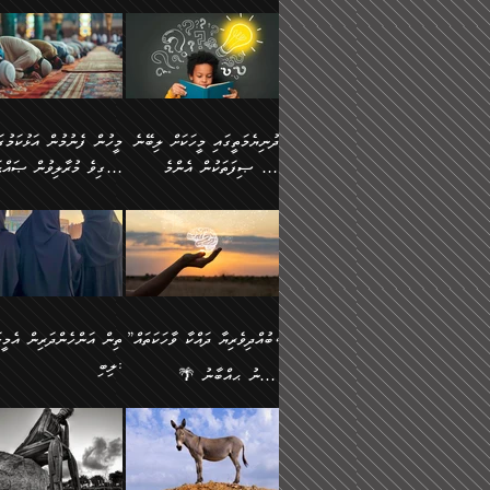
ނަފުރަތުކުރުން
ޢަމަލުކުރުމުގައި ހުންނާނޭކ
💥 ޝުޢުބާ ބްނުލް ޙައްޖާޖު
މީހުންވެއެވެ.
މެދުވެރިކުރުވައެވެ. އެއީ
އޮންނަ ޤަޞްދާ އެކުގައިއެވ
(160ހ) ވިދާޅުވިއެވެ:
ވިދާޅުވިއެވެ: ”ޢިލްމުގައި
ފިޠުރީގޮތުން ޠަބީޢަތް އެކަމަށް
ކޮންމެ ދުއިސައްތަ ޙަދީޘަކ
”މީސްތަކުންގެ ތެރޭގައި
ލާޒިމްވެ، އަދި ޢިލްމު
ލެނބިގެންވިޔަސްމެއެވެ.
ފަސް ޙަދީޘަށް
އެމީހެއްގެ ބުއްދި، ބޭރު
ހޯދުމުގައި ދެމިހުރުމަށް
މިސާލަކަށް އަންހެނާ
ޢަމަލުކުރެވުނަސް، އޭރުން
ފެންޑާގައި ބާއްވާފައި އޮންނަ
ހިތްވަރުދިނުން ބަޔާންކުރު
ފިރިހެނާއަށް ލެނބެއެވެ. ދެން
ޢިލްމުގެ ޒަކާތް އަދާކުރިފަދ
މީހުންވެއެވެ. އަނެއްބަޔަކުގެ
ބުއްދިވެރިޔާގެ މައްޗަށް
ދުނިޔެމަތީގައި މީހަކަށް ލިބޭނެ
ފިރިހެނާއާމެދު ނުރުހުންވެ
އޭނާވެއެވެ. ދެންފަހެ އެމީހ
ބުއްދި އެމީހުންނާ
ވާޖިބުވެގެންވަނީ: އޭނާގެ
ހެޔޮ ޞިފަތަކުން އެންމެ
ހީވާގިވެ މުރާލިވުން ޞައްޙ
ނަފުރަތްތެރިވާ ކަހަލަ ކަމެއް
އެއްކޮށް ޖަމަޢަކުރި ޢިލްމަށ
އެކުގައިވެއެވެ. އަނެއްބަޔަކުގެ
ސިއްރިއްޔާތު އިޞްލާޙުކޮށ
އަންހެނާއަށް ދިމާވެ ވަރުގަދަ
ޢަމަލުކުރަން އެމީހަކު
ފުރަތަމަކަމަކީ ބުއްދިވެރިކަމެވެ.
ކަންކަމާއި ޞައްޙަ ނުވާ
ބުއްދިއެއް ނުވެއެވެ. ދެންފަހެ
ނިމުމަށްފަހު ދެން އެއާ
🪴 އިބްނު ޙިއްބާނު
އިޙްސާސެއް އޭނާއަށް އާދެއެވެ.
ނުކުޅެދުމަކުން އަދި އެ ޢިލ
ކަންކަން ބަޔާންކުރުން:
އެމީހެއްގެ ބުއްދި އެމީހަކާ
ވިއްދައިގެން ޢިލްމު ހޯދަން
(354ހ) ވިދާޅުވިއެވެ:
ވިދާޅުވިއެވެ: ”މީހުން ފެނ
އަދި އެއާއެކު އެއަންހެނ
ޙިފްޡުކޮށް
އެކުގައިވާ މީހަކީ: އެމީހަކު
އަދި އެކަމުގައި ދެމިހުރުމެވ
"ދުނިޔެމަތީގައި މީހަކަށް ލިބޭނެ
އަޅުކަމުގައި ހީވާގިވެ މުރާލ
ވާހަކަދެއްކުމުގެ ކުރިން
އެހެނީ ދުނިޔޭގެ ސަބަބުތަ
ހެޔޮ ޞިފަތަކުން އެންމެ
ޞައްޙަ ކަންކަމާއި ޞައްޙ
އެމީހަކުގެ ފުށުން އެ ނިކުންނަ
އެއްވެސް ސަބަބަކަށް ސާފ
ފުރަތަމަކަމަކީ ބުއްދިވެރިކަމެވެ.
ނުވާ ކަންކަން ބަޔާންކުރު
އެއްޗެއް ފެންނަ މީހާއެވެ.
ރަނގަޅަށް ވާޞިލުވެވޭހުށީ
އަދި އެއީ ﷲ ތަޢާލާ
މީހަކު ރޭއަޅުކަންކުރާ
”ބުއްދިވެރިޔާ ދައްކާ ވާހަކަތައް،
ތިން އަންހެންދަރިން އެމީހަ
ދެންފަހެ އެމީހަކުގެ ބުއްދި ބޭރު
އެކަމުގައި ޢިލްމު ސާފުކޮށ
އެކަލާނގެ އަޅުތަކުންނަށް ދެއްވި
ބަޔަކާއެކުގައި ރޭގަނޑު
ލިބި:
ފެންޑާގައި އޮންނަ މީހަކީ:
ޚާލިޞްވެގެންނެވެ. އަދި
އެންމެ ހެޔޮ ރަނގަޅު
ހޭދަކޮށްފާނެއެވެ. ދެން އެމ
🌴 އިބްނު ޙިއްބާނު
ވާހަކަތަކެއް ދައްކާފައި ދެން
ބުއްދިވެރިޔަކު ވެއްޖެއްޔާ
ކަންތަކުންވާ ކަމެކެވެ.
ރޭގަނޑުގެ ގިނަ ވަޤުތު
(354ހ) ވިދާޅުވިއެވެ:
”ނަބިއްޔާ صلى الله
އޭގެ ފަހުން އެނިކުތް އެއްޗެ
ނިންމާނޭކަމަކީ: އެމީހަކު
އެހެންކަމުން އެއާ އިދިކޮޅު
ނަމާދުކޮށްފާނެއެވެ. އަނެއް
”ބުއްދިވެރިޔާ ދައްކާ ވާހަކަތައް،
عليه وسلم
ކުރާކަމަކާ
ޞިފައެއް ޤާއިމުކޮށްގެން ހުރި
މީނާގެ ޢާދައަކީ ސާޢަތެއްވ
ޞައްޙަކޮށް ސަލާމަތުންވާ
ޙަދީޘްކުރެއްވިކަމަށް
މީހަކާ އެކުގައި އިށީންދެ
އިރުކޮޅެއް ރޭއަޅުކަންކުރުމެ
ހަށިގަނޑެއް ސީދާވާހެން
ރިވާކުރެވެއެވެ: "ތިން