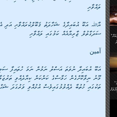
ންނަ
ލައްވާށި 
،
ަކުގެ
ް
ުގެ
ޔާﷲ އަބޫ އުބައިދާގެ ޝަހާދަތު ޤަބޫލްކުރައްވާށި އަދި އެ 
ރި
ސަދަގާތުލް ޖާރިޔާއެއް ކަމުގައި ލައްވާށި
”ދެއްކުންތެރިކަމާއި އާފާތްތަކަށް
ި
..
ް
آمين
ެނީ
ަކަށް
.
އަބޫ އުބައިދާ ނުވަތަ އަސްލު ނަމުން ނަމަ ހުތައިފާ ސަމިރ
ް
އަށް
ުރުން:
މޫނު ނިވާކޮށްގެން ހަމާސްގެ ކަންކަން ކިޔާދެއްވި ތަރުޖަމ
ައި
”ނަފްސު އަވަސްއަރުވާލުމުގެ
އް
ް
ތަކުގައި ޚުތުބާ ދެއްވުމުގައިވެސް އުޅުއްްވި ވަރުގަދަ ޝަޙް
ާރަށް
ެވެ.
ތެވެ.
ެ.
ެން
ި