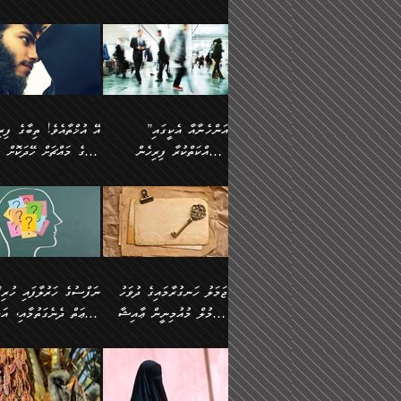
ޢުމަރު ވިދާޅުވިއެވެ:
އިންސާނާއަކީ ވަރަޢަވެރި
އަންހެނަކު ހޯދަން
ތެރެއިން މީހަކު
ނޭނގިހުރެވެސް ތިބާ އެކަމަށް
ދެން އޭގެ ޠަބީޢީ
އޭ އަޚާއެވެ! ތިބާއާ އެއްފަދަ
🌴 ހ
”އާނއެކެވެ. އަހަރެން
މީހެއްކަމުގައި މީހުންނަށް
ވަރުބަލިވެގެން އުޅެއެވެ.
އަތުޖެހިއްޖެނަމަ އެމީހަކު
ވެއްޓިފައި ވެދާނެއެވެ: 1-
މިންގަނޑަށްވުރެ އެޞިފަތަ
ފިރިހެނަކާ މެނުވީ ތިބާގެ
(217ހ) ކިޔާދެއްވިއެވެ
ދެފަހަރަކު ޙާޒިރުވީމެވެ. ދެން
ދައްކަންވެގެން، އަދި އޭނާ
ޞަލީބަށް އެރުވުމަށް
އާމްދަނީ ހޯދަން
ބޭރުވެއްޖެނަމަ, އެހިސާބުނ
ވިސްނުމާ އެއްގޮތްވެ
”އެއްފަހަރަކު އުޅުނު
އެއަށ
ﷲ ދެކެ ބިރުގަންނަ
މަސައްކަތްކުރުމާއި ވަޒީފާ
ބުއްދިއަށް އަސަރުކުރެއެވެ.
އަމުރުކުރަމުން ދިޔައެވެ.
އަންޑަރސްޓޭންޑު
ރަސްކަލަކު، ﷲ އަށް
އަދާކުރުމުގެ ދަރަޖަ ބޮޑުކޮށް
ޠަބީޢީ އާދައިގެ މިން ތެރޭގ
ނުވެވޭނެއެވެ. ދެންފަހެ
އީމާންވެއްޖެ މީހުންގެ ތެރ
މަތިކުރުމެވެ. ޚާއްޞަކޮށް
އެޞިފަތައް ހުރިނަމަ,
އަންހެނާއަށް ބަލާއިރު ތިޔަ
މީހަކު އަތުޖެހިއްޖެނަމަ އެ
”އަންހެނާއާ އެކީގައި
ޑޮކްޓަރީކަމާއި
އެޞިފަތަކަށް އަސަރުކުރުވާ
ދެމީހުންގެ ގުޅުމަކީ އެކަކު
ޞަލީބަށް އެރުވުމަށް
މަސައްކަތްކުރާ ފިރިހެން
ތިބާގެ މައްޗަށް ހޭދަކޮށް
އިންޖިނޭރުކަންފަދަ
އޭގެ މައްޗަށް ޙުކުމްކުރާ
އަނެކަކުގެ ވިސްނުން ފަހުމްވެ
އަމުރުކުރަމުން ދިޔައެވެ. ދ
ވަޒީފާތަކެވެ. އެހެނީ ވަޒީފާ
އެއްޗަކީ ބުއްދިކަމުގައިވެއެ
ވޯރކްމޭޓުންނާއި
ޚަރަދުކުރުމަކީ ޢައިބެއް ނޫނެވެ.
ދޭހަވުމަށްވުރެ މާ މަތީ
ﷲ އަށް އީމާންވާ މީހުންގ
ޅިޔަނުންނާއިމެދު ޙަދީޘްގައި
ހަމަ އެގޮތަށް ތިބާގެ ބައްޕ
އަދާކުރުމުގެ ދަރަޖަ ބޮޑުކޮށް
އެއީ ބުއްދީގައި ޢިލްމާއި،
ކްލާސްމޭޓުންނަކީ މަރެވެ.
ގުޅުމެކެވެ. އެއީ އެކަކު އަނެކަކު
ތެރެއިން މީހަކު ގެނެވި
އައިސްފައިވަނީ އެއީ މަރު
ތިބާގެ ފިރިހެން ދަރިފުޅުވ
މަތިކުރާ ޒުވާން އަންހެނާ
ފުރިހަމަކޮށްދޭ ގުޅުމެކެވެ.
ޞަލީބަށް އެރުވުމަށް
ކަމުގައިއެވެ. އައުލަވީ ޤިޔާސުން
ތިބާއަށް ޚަރަދުކޮށްދިނުން
އެހެންކަމުން، ތިބާގެ
އަމުރުކުރިހިނދު އޭނާއަށް
އެޙަދީޘްގައި: އަންހެނާ ވަޒީފާ
ޢައިބަކަށް ނުވެއެވެ. އެހުރ
ވިސްނުމާއި ޚިޔާލާ އެއްގޮތްވެ
ބުނެވުނެވެ: "ވަޞިއްޔަތެއ
އަދާކުރާ ތަނުގައި އުޅޭ،
އެންމެންވެސް މުދަލާއި ފަ
ވިސްނޭ އަންހެނަކު ހޯދަން
އޮތިއްޔާ ކުރާށެވެ." ދެން 
ފިރިހެނުން ހިމެނެއެވެ. އެއީ
އެއްކުރާ މަޤްޞަދެއްކަމުގައ
ޖަމަލު ހަނގުރާމައިގެ ދުވަހު
”ނަފްސުގެ
ތިބާއަށް ޙާޖަތެއް ނުވެއެވެ.
ބުނެފިއެވެ: "އަހަރެން
އެމީހުންގެ ވޯރކްމޭޓު އަންހެނާގެ
ބަލަނީ ތިބާއެވެ. އެގޮތުން
އުންމުލް މުއުމިނީން ޢާއިޝާ
ޠަބީޢަތް ދެނެގަތުމާއި، އަދ
ތިބާ ޙާޖަތް ޖެހިގެންވަނީ
ވަޞިއްޔަތް ކުރާނީ
ގާތަށް ވަދެއުޅުން ގިނަވެގެންވާ
ބައްޕަގެ ގާތުގައި: "ތިހާވަ
ތިބާގެ ވިސްނުމާއި ޚިޔާލާއެކު
ކޮންކަމަކަށްހެއްޔެވެ. އަހަރ
(57ހ)
ނަފްސުގެ އެދުންވެރިކަން
ފިރިހެނުންނެވެ. ފަހެ އެމީހުންނީ
ބުރަކޮށް މަސައްކަތްކޮށް
”އަންހެނުން ޖިހާދުކުރަން
ނަފްސުގެ ޠަބީޢަތުގެ ހުރި
ތިބާ ބަލައިގަންނަ އަންހެނަކު
ދުނިޔެއަށް ވެއްދުނީ އަހަރ
ނިކުމެވަޑައިގަންނަވަން
ބުއްދިން ވަޒަންކުރުމަށް އ
ޅިޔަނުންނަށްވުރެ އެތައް
ދާއޮހޮރުވަނީ ކީއްވެހޭ"
ޖެހޭނެކަމަށްވާނަމަ ﷲ ގެ
ޞިފަތަކަކީ ކޮބައިކަން
ހޯދުމެވެ. އެހެނ
ލަފައެއް ނެތިއެވެ. އެތަނު
ޤަޞްދުކުރެއްވިހިނދު އުންމުލް
ކުރާ އަސަރު:
ގޮތަކުން ނުރައްކާ ބޮޑު
އަހައިފިނަމަ އޭނާ ބުނާނީ
ރަސޫލާ صلى الله عليه
ނޭނގެނީސް، ނަފްސު
ބައެކެވެ. އެގޮތުން މަސައްކަތު
ތިމަންނާގެ ދަރިން
މުއުމިނީން އުންމު ސަލަމާ