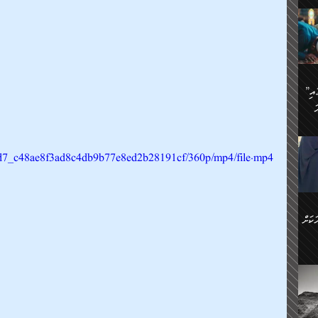
ަމަށް
🔥އިބްނު ޙިއްބާނު (354ހ)
ެ.
ުން
ން:
ައިން
”މީހުން ފެނުމުން އަޅުކަމުގައި
ަކު
ަ
ް
ް
🔥އިބްނުލް ޖައުޒީ (597ހ)
ްމު
 އުޅެ
ުމުން
9d2d7_c48ae8f3ad8c4db9b77e8ed2b28191cf/360p/mp4/file.mp4
ެ.
ިވުން
ކުން
ަ
ުކޮށް
ން:
ކަށް
ް
ީހުން
ކޮޅުން
ަރު
ވެ.