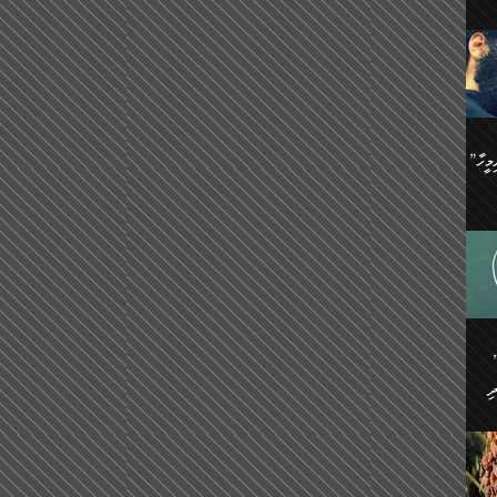
ިޝާމު ބްނު އިސްމާޢީލު
އް
:
އަކީ
ް
ައި
ެއިން
މީހަކު
”އޭ އުޚްތާއެވެ! ތިބާގެ ފިރިމީހާ
،
ެން
ވެ.
ެ
ައާއި،
 ތަޖ
ެސް
ިހާ
ް
އިސާ
އޭނާ
ި
 ހަރުލާފައި ހުރި
ި
ރަށް
ެން
ެންގެ
ެއިން
ގ