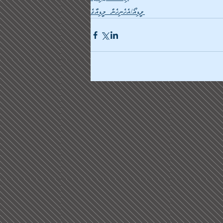
ވީޑިއޯ/އެހެނިހެން މީޑިއާގެ