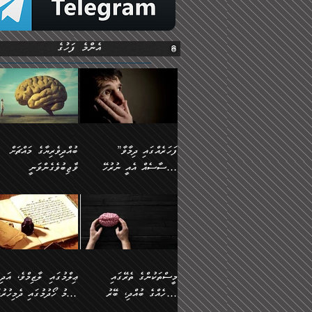
އެންމެ ފަހުގެ
”ފަހަރެއްގައި ދިމާވާ
ބުއްދިވެރިޔާގެ މައްޗަށް
އިޙްސާސެއް އެއީ ނުރުހޭ
ވާޖިބުވެގެންވަނީ
އިޙްސާސަކަށްވެދާނެއެވެ.
”ފަހަރެއްގައި ދިމާވާ
⭐ އިބްނު ޙިއްބާނު
މިސާލަކަށް ކަމަކާމެދު
އިޙްސާސެއް އެއީ ނުރުހޭ
(354ހ) ވިދާޅުވިއެވެ:
ބިރުގަތުމެވެ.
އިޙްސާސަކަށްވެދާނެއެވެ.
”ބުއްދިވެރިޔާގެ މައްޗަށް
މިސާލަކަށް ކަމަކާމެދު
ވާޖިބުވެގެންވަނީ: މި ދުނި
ބިރުގަތުމެވެ. ދެން އެއިޙްސާސް
ކަންކަމުން އޭނާގެ ޢިލްމު
ވަރުގަދަވެގެންވާނަމަ؛
ގަޑުބަޑުކޮށްލާނޭ ކަންކަމުނ
މީސްތަކުންގެ ތެރޭގައި
ޢިލްމުގައި ލާޒިމްވެ، އަދި
އެކަމަކާމެދު ނަފުރަތްތެރިވެ،
އެއްކިބާވުމެވެ. އެއީ އޭނާއ
އެމީހެއްގެ ބުއްދި، ބޭރު
ޢިލްމު ހޯދުމުގައި ދެމިހުރުމ
އަދި އެކަންކުރި މީހަކަށްވެސް
ކުޅަދާނަވީ ވަރަކަށް
ފެންޑާގައި ބާއްވާފައި އޮންނަ
ހިތްވަރުދިނުން ބަޔާންކުރުން: