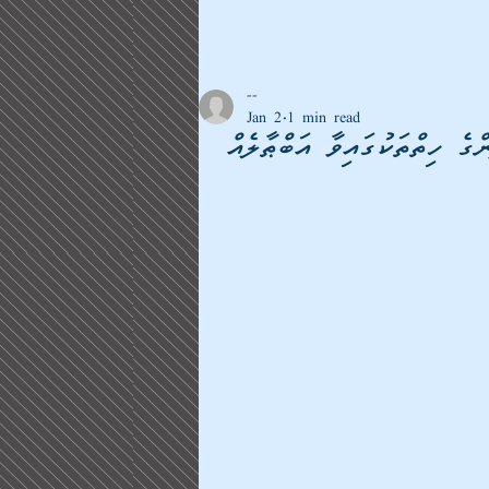
--
Jan 2
1 min read
ްގެ ހިތްތަކުގައިވާ އަބްޠާލެއް