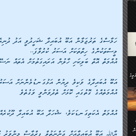
ލިބި:
ހުންނާ
ީހުން
އެކުދިން ކައިވެނިކުރުވާ 3-
.
ށްވަނީ
ހަމާސްގެ ތަރުޖަމާން އަބޫ އުބައިދާ ޝަހީދުވީ އަދު ދުނިޔޭ
 ދިގު
ަނު
ީ
ގެ
މީސްތަކުންގެ ހިތްތަކަށް އަސަރު ކުރުވާފަ.. 
ެވެ.
އުއްމަތް އޮތް ބަލިކަށި ހާލުން އަރައިގަތުމަށް އެތައް ނަސޭހ
ން
ތީގެ
ސްވެ،
އަބޫ އުބައިދާގެ ވަކިވެ ދިޔުން އަޅުގަނޑުމެންނަށް އަސަރ
ި
ް
އުއްމަތެއްގެ ގޮތުގައި ކޮޅަށް ތެދުވަންވީ ވަގުތެވެ
ތީގެ
ުމަކީ:
އުއްމަތް އެކަތިގަނޑަކަވެ، ޝުހަދާ އަބޫ އުބައިދާ ދޫކުރެއް
ަހެ
ރާ
ާއި
ަހެޅޭ ވަޤުތީ
ފްސަށް
ޭނާގެ
ން
ެކެވެ.
ް
ޔާﷲ އަބޫ އުބައިދާއަށް ޖަންނަތުލް ފިރްދާސް މިންވަރު ކު