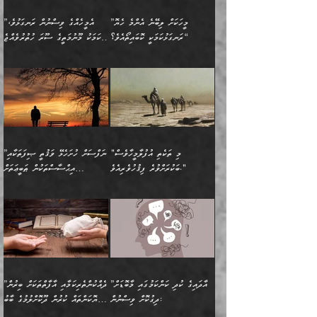
ބޮޑުވެގެންވެއެވެ. އެއީ
ކައިވެނިކުރުވުމުގައި
އަހަރެންނަށް އޭތި އަނބުރާ
މަސްހުނިކޮށްލައެވެ. އެގޮތުން
ފާފަވެރިޔާގެ ކުރިމަތިލުން
ފަރުވާކުޑަކޮށް، ޢާއިލާއެއް
”މީހަކަށް ލިބޭނެ އެންމެ ހެޔޮ
”އެމީހެއްގެ ވިސްނުން ރަނގަޅުވެ،
ރައްދުކުރައްވައިފިނަމަ ފަހެ
މީހަކު ބުރު ސޫރަ ރީތި
ކިތަންމެ ކުޑަކަމެއްވިޔަސް
ބިނާކޮށް ކައިވެންޏެއް
ރަނގަޅުކަމަކީ ކޮބައިތޯއެވެ؟“
އެކަމަކު މޫނުމަތީގެ ސޫރަ ހުތުރުވެއްޖެ
އެކަލާނގެ ރުއްސަވާނޭ
ފުރިހަމަ، މުދާތައް
މީހާ,
އޭގެ މުޞީބާތް ބޮޑުވެގެންވާ
ޤާއިމުކުރުން ދޫކޮށްފައި
🪨 އިބްނުލް މުބާރަކު
☘️ އިބްނު ޙިއްބާނު
ޙަމްދުގެ ބަސްތަކަކުން
ތަނަވަސްވެ، އެކަމަކު އެއާއެކު
ގޮތަށެވެ. އަދި ބުއްދިވެރިކަމުގެ
ކިޔެވުމާއި އެހެން
(181ހ) އަށް ދެންނެވުނެވެ:
(354ހ) ވިދާޅުވިއެވެ:
އަހަރެން އެކަލާނގެއަށް
ޢަޤީދާއާއި ފިކުރު ފުރެދިގެންވާ
ތެރޭގައި: އެއްވެސް ކަ
މަޤްޞަދުތަކުގައި އެކުދިން
”މީހަކަށް ލިބޭނެ އެންމެ ހެޔޮ
”އެމީހެއްގެ ވިސްނުން
ޙަމްދުކުރާހުށީމެވެ.“ ދެން މާ
މީހަކަށް ވެދާނެއެވެ. ދެން
މަޝްޣޫލުކުރުވުމާމެދު ތިބާ
ރަނގަޅުކަމަކީ ކޮބައިތޯއެވެ؟“
ރަނގަޅުވެ، އެކަމަކު
ގިނައިރެއް ނުވެ އޭގެ
މިފަދަ މީހަކުގެ ރީތިކަމާއި
ނަމަނަމަ ސަމާލުވެ
ވިދާޅުވިއެވެ: ”އޭނާގެ
މޫނުމަތީގެ ސޫރަ ހުތުރުވެއްޖެ
އަސްދާނުގޮނޑިއާއި ލަގަނާއި
އޭނާގެ މޮޅެތި ތަކެއްޗަށްޓަކައި
ކިބައިގައިވާ ފުރާ ފުރިހަމަ
މީހާ, ފަހެ އޭނާގެ ނަފްސުގެ
އެކީގައި އޭތި ގެނެވުނެވެ.
ބެލުމަކީ: އޭނާގެ ޢަޤީދާއާއި
"މި ތަކެތި އުފުލާމީހާވެސް
”ނަފްސަށް ހުށަހެޅޭ ވަޤުތީ ޞިފަތަކާއި
ބުއްދިއެވެ.“ ދެންނެވުނެވެ:
(ބުއްދިއާއި ވިސްނުމުގެ)
ދެން އެކަލޭގެފާނު އެއަށް
ޤަބޫލުކުރާ ގޮތްތަކާއި
ބަކުރަށްވުރެ ފިޤުހުވެރިއެވެ."
އިޙްސާސްތަކުން ޠަބީޢަތަށް
”އެގޮތަށް ލިބިގެންނުވިނަމަ
ހެޔޮކަމުން އޭނާގެ މޫނުގެ
ސަވާރުވިއެވެ. އަދި އޭގެ
ފިކުރުވެސް ނަފްސަށް
އަސަރުކުރުން:
🔅 ބަކްރު ބްނު ޢަބްދި ﷲ
ނަފްސަށް ހުށަހެޅިގެން އަންނަ
ދެން ކޮން އެއްޗެއްތޯއެވެ؟“
ހުތުރުކަން ހަނދާން
މައްޗަށް ސީދާވިހިނދު، ހެދުން
ރަނގަޅުކޮށް ޖަރީކޮށްދޭ
އަލްމުޒަނީ (108ހ)
އެކި ވައްތަރުގެ
ވިދާޅުވިއެވެ: ”ރިވެތި ރަނގަޅު
ނައްތާލައެވެ. އަނެއްކޮޅުން
ބޮނޑިކޮށްލައްވާފައި، އުޑާއި
ކަމެކެވެ. އެއީ (ޙަޤީޤަތުގައި)
ކިޔާދެއްވިއެވެ: ”އަހަރެން
އިޙްސާސްތަކުގެ ބާރުމިން ހުރި
އަދަބެކެވެ.“ ދެންނެވުނެވެ:
އެމީހަކުގެ މޫނުމަތި ރީތިވެ،
ދިމާލަށް އިސްތަށިފުޅު
އެ ދެކަންތަކުގެ ދ
އެއްފަހަރަކު ގެއިން
މިންވަރަކުން އިންސާނާގެ
”އެކަން ނެތްނަމަ ދެން
އެކަމަކު ވިސްނުން ކޮށި
ނިކުމެގެންދަނިކޮށް އެއްޗެހި
ޠަބީޢަތަށް އަސަރުކުރެއެވެ...
ކޮންކަމެއްތޯއެވެ؟“
ވެއްޖެނަމަ, އޭނާގެ ނަފްސުގެ
އުފުލުމުގެ މަސައްކަތްކުރާ
ދެން އެއަށްފަހު އެ ޠަބީޢަތުން
ވިދާޅުވިއެވެ: ”އޭނާ
އުނިކަމާހުރެ މޫނުމަތީގެ ހުރި
”އާދައިގެ ކުދި ކަންކަމުގައި މާބޮޑަށް
”ދެއްކުންތެރިކަމާއި އާފާތްތަކަށް ބިރުން
މީހަކާ ދިމާވިއެވެ. އޭނާގެ
ބުއްދިއަށް އަސަރުކުރެއެވެ...
މަޝްވަރާއަށް އަހާނޭ ރަނގަޅު
ރީތިކަން ދާހުއްޓެވެ.
ދިގުކޮށް ވިސްނުން:
ހެޔޮކަންތައް ކުރުން ދޫކޮށްލުމުގެ ބާބު
ސާމާނު އޭރު
މިއަސަރުކުރުމުގެ އަޞްލުގެ
ޞާލިޙު އަޚެކެވެ.“
އެހެންކަމުން ވިސްނުންތެރި
ބަޔާންކުރުން: