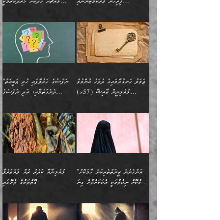
ޚާއްޞަކޮށް ޑޮކްޓަރީކަމާއި
އެޞިފަތައް ހުރިނަމަ,
ފިރިހެން ވޯރކްމޭޓުންނާއި
މައްޗަށް ހޭދަކޮށް ޚަރަދުކުރުމަކީ
އަނެކަކުގެ ވިސްނުން ފަހުމްވެ
އަމުރުކުރަމުން ދިޔައެވެ. ދެން
އިންޖިނޭރުކަންފަދަ
އެޞިފަތަކަށް އަސަރުކުރުވާ،
ކްލާސްމޭޓުންނަކީ މަރެވެ.
ޢައިބެއް ނޫނެވެ.
ޅިޔަނުންނާއިމެދު ޙަދީޘްގައި
ހަމަ އެގޮތަށް ތިބާގެ
ދޭހަވުމަށްވުރެ މާ މަތީ
ﷲ އަށް އީމާންވާ މީހުންގެ
ވަޒީފާތަކެވެ. އެހެނީ ވަޒީފާ
އޭގެ މައްޗަށް ޙުކުމްކުރާ
އައިސްފައިވަނީ އެއީ މަރު
ބައްޕައާއި، ތިބާގެ ފިރިހެން
ގުޅުމެކެވެ. އެއީ އެކަކު
ތެރެއިން މީހަކު ގެނެވި
އަދާކުރުމުގެ ދަރަޖަ ބޮޑުކޮށް
އެއްޗަކީ ބުއްދިކަމުގައިވެއެވެ.
ކަމުގައިއެވެ. އައުލަވީ
ދަރިފުޅުވެސް ތިބާއަށް
އަނެކަކު ފުރިހަމަކޮށްދޭ
ޞަލީބަށް އެރުވުމަށް
މަތިކުރާ ޒުވާން އަންހެނާ
އެއީ ބުއްދީގައި ޢިލްމާއި،
ޤިޔާސުން އެޙަދީޘްގައި:
ޚަރަދުކޮށްދިނުން ޢައިބަކަށް
ގުޅުމެކެވެ. އެހެންކަމުން،
އަމުރުކުރިހިނދު އޭނާއަށް
ތަޖ
އަންހެނާ ވަޒީފާ އަދާކުރާ
ނުވެއެވެ. އެހުރިހާ
ތިބާގެ ވިސްނުމާއި ޚިޔާލާ
ބުނެވުނެވެ: "ވަޞިއްޔަތެއް
ތަނުގައި އުޅޭ، ފިރިހެނުން
އެންމެންވެސް މުދަލާއި ފައިސާ
އެއްގޮތްވެ ވިސްނޭ އަންހެނަކު
އޮތިއްޔާ ކުރާށެވެ." ދެން އޭނާ
ޖަމަލު ހަނގުރާމައިގެ ދުވަހު އުންމުލް
”ނަފްސުގެ ހަރުލާފައި ހުރި ޠަބީޢަތް
ހިމެނެއެވެ. އެއީ އެމީހުންގެ
އެއްކުރާ މަޤްޞަދެއްކަމުގައި
ހޯދަން ތިބާއަށް ޙާޖަތެއް
ބުނެފިއެވެ: "އަހަރެން
މުއުމިނީން ޢާއިޝާ (57ހ)
ދެނެގަތުމާއި، އަދި ނަފްސުގެ
ވޯރކްމޭޓު އަންހެނާގެ ގާތަށް
ބަލަނީ ތިބާއެވެ. އެގޮތުން
ނުވެއެވެ. ތިބާ ޙާޖަތް
ވަޞިއްޔަތް ކުރާނީ
ނިކުމެވަޑައިގަންނަވަން
އެދުންވެރިކަން ބުއްދިން ވަޒަންކުރުމަށް
”އަންހެނުން ޖިހާދުކުރަން
ނަފްސުގެ ޠަބީޢަތުގެ ހުރި
ވަދެއުޅުން ގިނަވެގެންވާ
ބައްޕަގެ ގާތުގައި: "ތިހާވަރަށް
ޤަޞްދުކުރެއްވިހިނދު އުންމުލް
އެއިން ކުރާ އަސަރު:
ޖެހިގެންވަނީ ތިބާގެ
ކޮންކަމަކަށްހެއްޔެވެ. އަހަރެން
ޖެހޭނެކަމަށްވާނަމަ ﷲ ގެ
ޞިފަތަކަކީ ކޮބައިކަން
ފިރިހެނުންނެވެ. ފަހެ އެމީހުންނީ
ބުރަކޮށް މަސައްކަތްކޮށް
މުއުމިނީން އުންމު ސަލަމާ (61ހ)
ވިސްނުމާއި ޚިޔާލާއެކު ތިބާ
ދުނިޔެއަށް ވެއްދުނީ އަހަރެންގެ
ރަސޫލާ صلى الله عليه
ނޭނގެނީސް، ނަފްސު
އެކަމަނާއަށް ލިޔުއްވިކަމަށް
ޅިޔަނުންނަށްވުރެ އެތައް
ދާއޮހޮރުވަނީ ކީއްވެހޭ"
ބަލައިގަންނަ އަންހެނަކު
ލަފައެއް ނެތިއެވެ. އެތަނުގ
وسلم ކަމަނާއަށް އެކަމަށް
ޝަހުވަތްތައް ނަގައިގަންނަ
ރިވާކުރެވެއެވެ:
ގޮތަކުން ނުރައްކާ ބޮޑު
އަހައިފިނަމަ އޭނާ ބުނާނީ
ހޯދުމެވެ. އެހެނ
ޢަހްދު ހިއްޕެވީހެވެ. ކަމަނާ
ގޮތް ވަޒަންކުރަން ބުއްދިއަށް
ބައެކެވެ. އެގޮތުން މަސައްކަތު
ތިމަންނާގެ ދަރިން
(ރަނގަޅު ސީދާ ގޮތުން)
ކުޅަދާނަނުވެއެވެ.
މާހައުލުގައި އުޅޭ ފިރިހެނުން،
އުފާކޮށްދިނުމަށެވެ. ފިރިމިހާގެ
”އަންހެނުން ޒީނަތްތެރިކަން ހާމަކޮށް
މުއުމިނާއާ ކަދުރު ރުއް ވައްތަރުވާ
ފޭވެއްޖެއެވެ! ފޭވެއްޖެއެވެ!
ނަފްސުތަކުގައިވާ ކޮންމެ
ޅިޔަނުންނާ އެކި ގޮތްގޮތުން
ގާތުން އެހެން އަހައިފިނަމަ
ފާޅުކޮށް ނިކުތުމަކީ އެކަކަށްވުރެ ގިނަ
ގޮތްތަކުގެ ތެރޭގައި:
ރަށްތަކަށް ދަތުރުފަތުރުކޮށް،
ޠަބީޢަތަކުންވެސް، އެތައް
އެއްގޮތްވެ، އަދި އެހެން
ބުނާނީ ތިމަންނާގެ
މީހުން އޭގައި ހިއްސާވާ ފާފައެކެވެ.
ތިބާގެ އަންހެން ދަރިފުޅު
🌴 ﷲ ތަޢާލާ
ކުރިއަށް ނިކުމެއުޅުން
ބައިވަރު ޝަހުވަތްތައް
ގޮތްތަކުން ނުރައްކާ
އަނބިމީހާއާއި ޢާއިލާގެ
ޢައުރަނިވާނުކޮށް، ނުވަތަ
ވަޙީކުރެއްވިއެވެ: ( أَلَمۡ
އެކަލޭގެފާނު ކަމަނާއަށް
އެނަފްސު ބަލައިގަންނަ ގޮތަށް
އިތުރުވެއެވެ. އެ ދެމީހުންގެ
ބޭނުންތައް ފުއްދާ