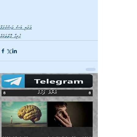
ޢަރަބި ބަސް ދަސްކުރަމާ
ހުރިހާ ފޮތްތަކެއް
އެންމެ ފަހުގެ