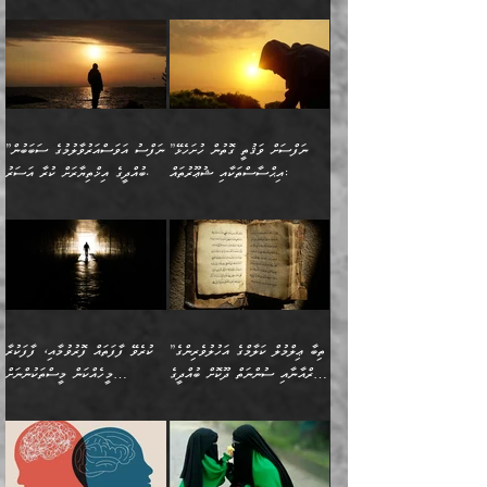
އެކަމެއްގައި އެހާ ދިގުކޮށް
🌴 އިބްނުލް ޖައުޒީ
އުފުލަމުންދިޔައެވެ. އޭރު އޭނާ
ފެށުން އައި ގޮތަކީ:
ދެންނެވުނެވެ: ”އެގޮތަށް
މީހާގެ އަތުގައި އެއްޗެއް
ވިސްނުން ޙައްޤުނުވާ
(597ހ) ވިދާޅުވިއެވެ:
ކިޔަމުންދިޔައެވެ: «الْحَمْدُ
ޞައްޙަކޮށްވާ ޠަބީޢަތެއް
ނެތްނަމަ ދެން
ނެތަސް ކަންބޮޑުވެ
ކަންކަމުގައި މާބޮޑަށް
”ދެއްކުންތެރިކަމާއި
لِله، أسْتَغْفِرُ الله»
ބަދަލުކޮށްލާ ގޮތަށް އައި
ކޮންކަމެއްތޯއެވެ؟“
ހިތާމަކުރުމެއް ނެތެވެ. އެހެނީ
ވިސްނުމަކީ ބައްޔެކެވެ.
އާފާތްތަކަށް ބިރުން
އެވެ. އެއަށްވުރެ އިތުރަށް
ލޯބިވާކަހަލަ އިޙްސާސެކެވެ.
ވިދާޅުވިއެވެ: ”ދިގުކޮށް
ބުއްދިވެރިޔާއަށް ތަނ
ފަހަރެއްގައި މިހެންވަނީ
ހެޔޮކަންތައް ކުރުން
އެއްޗެއް ނުކިޔައެވެ. ދެން
ދެން އެ ޠަބީޢަތުން ބުއްދިއަށް
މުހިއްމު ކަންކަމާއި އަދި
ދޫކޮށްލުމުގެ ބާބު
އޭނާ ވަކިތަނަކަށް ދިޔައެވެ.
އަސަރުކުރީއެވެ. ޝަރީޢަތުގައި
”ނަފްސަށް ވަޤުތީ ގޮތުން ހުށަހެޅޭ
”ނަފްސު އަވަސްއަރުވާލުމުގެ ސަބަބުން
މުހިއްމު ނޫންކަންކަމާމެދުވެސް
ބަޔާންކުރުން: ދަންނާށެވެ!
ދެން އޭނާގެ ބުރަކަށީގައި ހުރި
ލޯބިވެވޭކަހަލަ އިޙްސާސްތައް
އިޙްސާސްތަކާއި ޝުޢޫރުތައް:
ބުއްދީގެ އިޚްތިޔާރަށް ކުރާ އަސަރު.
މާބޮޑަށް ސަމާލުވެގެން
މީސްތަކުންގެ ތެރޭގައި،
ސާމާނުތައް ބަހައްޓަންދެން
ގެނައުން މަނައެއް ނުކުރެއެވެ.
ނަފްސަށް ބައިވަރު ވަޤުތީ
ބައެއް ނަފްސުތަކުގެ
ހުށިޔާރުވެގެން އުޅޭ ބައެއް
ދެއްކުންތެރިއަކަށް ވެދާނޭކަމަށް
އަހަރެން ހުރީމެވެ. ދެން
މިސާލަކަށް ބެލުމުގެ
ޞިފަތަކާއި އިޙްސާސްތައް
ޠަބީޢަތުގައި
ނަފްސުތަކުގެ ސަބަބުން
ބިރުން ހެޔޮ ޢަމަލުކުރުން
ބުނެފީމެވެ: "މި ނޫން އެއްޗެއް
ލައްޒަތެވެ. އެކަމަކު
ލިބިގެންވެއެވެ. އެއީ
އަވަސްއަރުވާލުންވެއެވެ. ދެން
ބުއްދިއަށް ކުރާ
ދޫކޮށްލާ މީހުންވެއެވެ. އެއީ
ކިޔަން ތިބާއަށް ރަނގަޅަށް ނ
ޝަރީޢަތުން އެއ
ނަފްސުގައި ހިފެހެއްޓިގެންވާ
ކުޑަ ވަޤުތުކޮޅެއްގެ ތެރޭގައި
އަސަރުންކަމުގައި ވެދާނެއެވެ.
ގޯހެކެވެ. އަދި ޝައިޠާނާއަށް
ލާޒިމް ޠަބީޢަތުގެ ތެރޭގައިވާ
ބުއްދި ލައްވާ ނުރައްކާތެރި
އެފަދަ ކަންކަމާމެދު ވިސްނާ
ވެވޭ އެއްބަސްވުމެކެވެ.
ކަންކަމެއް ނޫނެވެ. ނަމަވެސް
ޤަރާރުތައް ނިންމާ،
ފިކުރުކުރުން މާބޮޑަށް
އެކަމަކު އޭގައި އަހަރުމެން
”ތިބާ ޢިލްމުލް ކަލާމްގެ އަހުލުވެރިންގެ
ކުރެވޭ ފާފަތައް ފޮރުވުމާއި، ފާފަކުރާ
އެއީ ހުށަހެޅި ލައިގަންނަ
އިޚްތިޔާރުކުރަން އެނަފްސު
ދިގުލައިފިނަމަ, ފުރިހަމަ ކުރުން
ތަފްޞީލުކޮށް ބުނަމެވެ.
(ޤުރްއާނާއި ސުންނަތް ދޫކޮށް ބުއްދީގެ
މީހެއްކަން މީސްތަކުންނަށް
ކަންކަމެވެ. މިސާލަކަށް:
ބޭނުންވެއެވެ. ދެން ނަފްސަށް
ޙައްޤުވާ ކަންކަން
ހެޔޮކަންތައް ބެހިގެންދަނީ:
ޙުއްޖަތްތަކާއި ވިސްނުންތައް
އެނގިގެންވުމަށް ނުރުހުންވުމާއި،
އަބޫ ޢުމަރު އަޙްމަދު ބްނު
🌴 އިބްނުލް ޖައުޒީ
ހިތާމަޔާއި އުފަލާއި،
އޭގެ އަވަސްއަރުވާލުމާއި،
ބޭނުންކޮށްގެން ދީނުގެ ކަންކަމުގައި
މީސްތަކުން އޭނާ ނުބައިކޮށްފައި
ފުރިހަމަކުރުން މަނާކުރާ
🔹ސީދާ އެކަމުގައި
މުޙައްމަދު އަލްމާލިކީ
(597ހ) ވިދާޅުވިއެވެ:
ކަންބޮޑުވުމާއި
އަނެއްކޮޅުން ބުއްދި
ވާހަކަދައްކާ މީހުންގެ) މަޖްލިސްތަކަށް
އެއްޗެހިކިޔުމަށް ނުރުހުންވުން
ކަމެއްކަމުގައި:
(ދުނިޔަވީ) ލައްޒަތެއް ނެތް
(429ހ)، ބަޣުދާދުން
”ކުރެވޭ ފާފަތައް ފޮރުވުމާއި،
ޙާޒިރުވިންހެއްޔެވެ؟“
ހުއްދަވެގެންވާކަން ބަޔާންކުރުން:
ހިތްފަސޭހަވުމާއި،
މަޝްޣޫލުކޮށްލާފަދަ އެހެރަ
ރައްކާތެރިކަމުގެ ފިޔަވަޅުތައް
ކަންކަމެވެ. މިސާލަކަށް