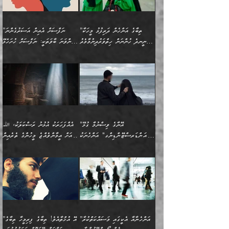
ޤައިރަވާނުގެ ރަށަށް އައިހިނދު
ފާފަކުރާ މީހެއްކަން
ބިރުވެރިކަމާއި އަމާންކަމުގެ
އިޙްސާސްތަކާއި ޝުޢޫރުތައް
އެޅުމާއި، ދިމާވެދާނޭ ގޮތ
ނަމާދާއި، ރޯދައާއި، ޙައްޖާއި،
އަބޫ މުޙައްމަދު އިބްނު އަބީ
މީސްތަކުންނަށް
އިޙްސާސާއި، މޮޅިވެރިކަމާއި
ޖަމަޢަވެއްޖެނަމަ, އެހިނދުން
ހަ
ޒައިދު އަލްޤައިރަވާނީ
އެނގިގެންވުމަށް
ހިތްހަމަޖެހުމާއި އެނޫންވެސް
ނުބައި ރައުޔު، އަދި ފަހުން
”ތިބާގެ އަންހެން ދަރިފުޅު މީހަކާ
”ނަފްސަށް އެއިން އަސަރުގެންނަ
(386ހ) އެކަލޭގެފާނާ
ނުރުހުންވުމާއި، މީސްތަކުން
ގިނަ ކަންކަމެވެ. މި
ހިތާމަކުރާނޭ ކަންކަން ބުއްދިން
ނީނދެ ހުންނަން ހިތްވަރުދިނުމާމެދު
ތިންވަނަ ބާވަތަކީ: ނަފްސަށް ހުށަހެޅޭ
ވާހަކަދައްކަވަމުން
އޭނާ ނުބައިކޮށްފައި
ޞިފަތަކުން ކަމެއް ނަފްސުގައި
އިޚްތިޔާރުކުރެއެވެ. އަދި
ތިބާ ހުށިޔާރުވެ ޚަބަރުދާރުވާށެވެ!
ކަންކަމެވެ. (ޝުޢޫރުތަކާއި
އެގޮތަށް ތިމަންނާ ހިތްވަރުދެނީ
އެގޮތުން ނަފްސުގެ
އެއްސެވިއެވެ: ”ތިބާ ޢިލްމުލް
އެއްޗެހިކިޔުމަށް ނުރުހުންވުން
އިޙްސާސްތަކެވެ.)
އަބަދުމެ ހަރުލައިގެން
ފަހަރެއްގައި އެފަދަ ބުއްދިއެއް
ކިހިނެއްހެއްޔެވެ؟ އެކަމަށް
ޠަބީޢަތުގައި ލޯބިވުމާއި
ކަލާމްގެ އަހުލުވެރިންގެ
ހުއްދަވެގެންވާކަން
ދާއިމަކަށް ނުހުރެއެވެ. އެކަމަކު
ބަލިކަށިވެ ގަމާރުވެ
ހިތްވަރުދޭން ބޭނުންކުރާ
ނުރުހުންވުމާއި، އުފާވުމާއި
(ޤުރްއާނާއި ސުންނަތް ދޫކޮށް
ބަޔާންކުރުން: ކުރެވޭ ނުބައި
އެކަންކަން ލައިގަނެފައި
ކޮސްވެގެންވާ ކަމަށް ތުހުމަތުވެ
ފެތުރިގެންވާ ފަސް ގޮތެއް
ދެރަވުންވެއެވެ. މިއީ
ބުއްދީގެ ޙުއްޖަތްތަކާއި
ކަންތައް ފޮރުވާ
އަނެއްކާ ފިލ
އަހަރެން ތިބާއަށް ކިޔާދޭނަމެވެ.
ނަފްސުތަކުގައިވާ ޠަބީޢީ
ވިސްނުންތައް ބޭނުންކޮށްގެން
ވަންހަނާކުރުމަކީ
ތިބާގެ އަންހެން ދަރިފުޅަށް
ޞިފަތަކެކެވެ. ނަމަވެސް
ދީނުގެ ކަންކަމުގައި
ދެއްކުންތެރިކަމެއްކަމުގައި
”އޭނާގެ ވިސްނުމާ ގުޅޭ
އެއްފަހަރަކު އުޅުނު ރަސްކަލަކު، ﷲ
އަދި އެކުއްޖާގެ
އެކަންކަން އިންސާނާއަށް
ވާހަކަދައްކާ މީހުންގެ)
ހީކުރާ މީހަކު ހީކޮށްފާނެއެވެ.
"އަންޑަރސްޓޭންޑިންގ" އަންހެނަކު
އަށް އީމާންވެއްޖެ މީހުންގެ ތެރެއިން
މުސްތަޤްބަލަށް އެކަމުގެ
ޖެހޭހިނދު އެއީ ވަޤުތީ ގޮތުން
މަޖްލިސްތަކަށް
އެކަންވަނީ އެހެންނެއް ނޫނެވެ.
ހޯދަން ވަރުބަލިވެގެން އުޅެއެވެ.
މީހަކު އަތުޖެހިއްޖެނަމަ އެމީހަކު
އޭ އަޚާއެވެ! ތިބާއާ އެއްފަދަ
🌴 ހިޝާމު ބްނު އިސްމާޢީލު
ނުރައްކާ ނޭނގިހުރެވެސް ތިބާ
ހުށަހެޅޭ ޞިފަތަކަކަށްވެއެވެ.
ޞަލީބަށް އެރުވުމަށް އަމުރުކުރަމުން
ޙާޒިރުވިންހެއްޔެވެ؟“ އަބޫ
މަނާވެގެންވާކަމަކީ
ފިރިހެނަކާ މެނުވީ ތިބާގެ
(217ހ) ކިޔާދެއްވިއެވެ:
އެކަމަށް ވެއްޓިފައި
ދެން އޭގެ ޠަބީޢީ
ދިޔައެވެ.
ޢުމަރު ވިދާޅުވިއެވެ:
އިންސާނާއަކީ ވަރަޢަވެރި
ވިސްނުމާ އެއްގޮތްވެ
”އެއްފަހަރަކު އުޅުނު
ވެދާނެއެވެ: 1- އާމްދަނީ
މިންގަނޑަށްވުރެ އެޞިފަތައް
”އާނއެކެވެ. އަހަރެން
މީހެއްކަމުގައި މީހުންނަށް
އަންޑަރސްޓޭންޑު
ރަސްކަލަކު، ﷲ އަށް
ހޯދަން މަސައްކަތްކުރުމާއި
ބޭރުވެއްޖެނަމަ, އެހިސާބުން
ދެފަހަރަކު ޙާޒިރުވީމެވެ. ދެން
ދައްކަންވެގެން، އަދި އޭނާއަކީ
ނުވެވޭނެއެވެ. ދެންފަހެ
އީމާންވެއްޖެ މީހުންގެ ތެރެއިން
ވަޒީފާ އަދާކުރުމުގެ ދަރަޖަ
ބުއްދިއަށް އަސަރުކުރެއެވެ.
އެއަށ
ﷲ ދެކެ ބިރުގަންނަ
އަންހެނާއަށް ބަލާއިރު ތިޔަ
މީހަކު އަތުޖެހިއްޖެނަމަ
ބޮޑުކޮށް މަތިކުރުމެވެ.
ޠަބީޢީ އާދައިގެ މިން ތެރޭގައި
”އަންހެނާއާ އެކީގައި މަސައްކަތްކުރާ
”އޭ އުޚްތާއެވެ! ތިބާގެ ފިރިމީހާ ތިބާގެ
ދެމީހުންގެ ގުޅުމަކީ އެކަކު
އެމީހަކު ޞަލީބަށް އެރުވުމަށް