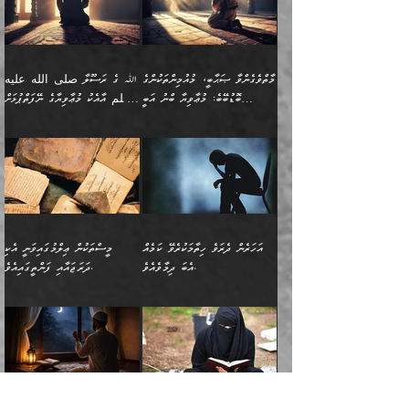
ޒީނަތް ހާމަކޮށްގެން
تَرَ كَیۡفَ ضَرَبَ
ނަހީކުރެއްވިކަމެއް
އަސަރުކުރެއެވެ. އެގޮތުން
މެދުގައި އެއ
ޚަރަދުކުރުމަށެވެ. އަދި ފިރިހެން
ނިކުންނަހިނދު އޭގެ
ٱللَّهُ مَثَلࣰا كَلِمَةࣰ
ނޭނގޭހެއްޔެވެ!؟ ފަހެ ދީނުގެ
ނަފްސަކީ މަތިވެ
ދަރިފުޅު
ހިއްސާއެއް ތިބާއަށްވެއެވެ.
طَیِّبَةࣰ كَشَجَرَةࣲ
ތަނބު އަރިއަޅައިފިނަމަ
ބޮޑުވެގަންނަން ބޭނުންވާ
އަދި ފިތުނަވެރިވާ ކޮންމެ
طَیِّبَةٍ أَصۡلُهَا ثَابِتࣱ
އަންހެނުން މެދުވެރިކޮށް އެ
ނަފްސެއްނަމަ؛
މާތްވެގެންވާ ޞަޙާބީ، މުއުމިންތަކުންގެ
ﷲ ގެ ރަސޫލާ صلى الله عليه
ޒުވާނެއް، އަދި އެއަންހެނާއާ
وَفَرۡعُهَا فِی
ޘާބިތެއް ނުކުރެވޭނެއެވެ! އަދި
މީސްތަކުންގެ މަދަޙަ ތަޢުރީފު
ބޮޑުބޭބެ: މުޢާވިޔާ ބްނު އަބީ
وسلم އާއެކު މުޢާވިޔާގެ ނޭފަތްޕުޅަށް
ދިމާލަށް ބެލުން އަމާޒުކުރާ
ٱلسَّمَاۤءِ ) (إبراهيم
އޭގައި ބާގަނޑެއް ހެދިއްޖެނަމަ
ބަލައިގަތުން މަދުކުރަން
ސުފްޔާނު (60ހ):
ވަތް ހިރަފުސް ވެލިކޮޅެއްވެސް ޢުމަރު
ﷲ ގެ ރަސޫލާ صلى الله
💧އިބްނުލް މުބާރަކު
ކޮންމެ ޒުވާނެއްގެ ފާފަ، އެ
: ٢٤) "اللّه ހެޔޮ ރަނގަޅު
ބްނު ޢަބްދުލް ޢަޒީޒަށްވުރެ ހެޔޮވެ
އަންހެނުންނަކަށް އެ ފޫބައްދާ
ޖެހެއެވެ. އެއީ އެ ޠަބީޢަތާއެކު
عليه وسلم ގެ
(181ހ) އާ
ހިއްސާގައި ހިމެނެއެވެ. އެހެނީ
ކަލިމައެއްގެ މިސާލު، ހެޔޮ
މާތްވެގެންވެއެވެ!“
އިޞްލާޙެއް ނުކުރެވޭނެއެވެ!
މަދަޙަޘަނާ ލިބުމުން؛
ޞަޙާބީންނާމެދު
އެސުވާލުކުރެވުމުން
އެއީ ތިބާގެ އަންހެން
ރަނގަޅު ގަހެއް ފަދައިން
އަންހެނުންގެ ޖިހާދަ
ހެއްލުންތެރިކަމާއި، ބޮޑާކަމާއި،
އަހުލުއްސުންނާގެ ޢަޤީދާއާ
ވިދާޅުވިއެވެ: ”ﷲ ގެ ރަސޫލާ
ދަރިފުޅެވެ. އަދި އެދަރިފުޅު
ޖައްސަވަނީ ކޮންފަދައަކުންކަން
ނަފްސުގެ ޢައިބުތައް ހަނދާނ
ޚިލާފުވުމުގެ ކޮޅުމަތި، އަދި
صلى الله عليه وسلم
ނިވާކޮށް ފަރުދާކުރަން
ތިބާއަށް ނުފެނޭހެއްޔެވެ؟
އެތެރޭގައި ފޮރުވައިގެން އޮތް
އާއެކު މުޢާވިޔާގެ ނޭފަތްޕުޅަށް
ތިބާއަށްވަނީ
އެގަހުގެ މައިގަނޑާއި ބުޑު
އަހަރެން ދެރަވެ ހިތާމަކުރެވޭ ކަމެއް
މީސްތަކުން ޢިލްމުގައިވަނީ އެކި
ނުބައި ފާސިދު ޢަޤީދާ ފާޅުވަނީ
ވަތް ހިރަފުސް ވެލިކޮޅެއްވެސް
އަމުރުވެވިގެންނެވެ. ތިބާ
ރަނގަޅަށް ބިމުގައި ހަރުލާ
އެބަ ދިމާވެއެވެ.
ދަރަޖައާއި ފަންތީގައިއެވެ.
މާތްވެގެންވާ ޞަޙާބީ މުޢާވިޔާ
ޢުމަރު ބްނު ޢަބްދުލް
އެހެން ކަންތައް ނުކޮށްފިނަމަ
ސާބިތުވެފައިވެއެވެ. އަދި
🍁 ޢަބްދުއް ރަޙްމާނު ބްނު
🌾އިމާމް އައްޝާފިޢީ
ބްނު އަބީ ސުފްޔާނަށް
ޢަޒީޒަށްވުރެ ހެޔޮވެ
ތިބާ ފާފަވެރިވާނެއެވެ. އަދި
އެގަހުގެ ގޮފިތައް މައްޗަށް
ޒައިދު ބްނު އަސްލަމް
(204ހ) ވިދާޅުވިއެވެ:
ޤަދަރުކުޑަކޮށް،
މާތްވެގެންވެއެވެ!“ 📖
ތިބާގެ ސަބަބުން މެދުވެރިވި
އަރައިގެންގޮސް
(182ހ) ކިޔާދެއްވިއެވެ:
”މީސްތަކުން ޢިލްމުގައިވަނީ
ކުޑައިމީސްކޮށް، ވަށްބަސްބުނާ
އައްޝަރީޢާ ލިލްއާޖުއްރީ 📖
ފާފަތައް އޭގެ މިންވަރަކުން
އުޑަށްގޮސްފައެވެ." ރަސޫލާ
”އަހަރެން އެއްދުވަހަކު އަބޫ
އެކި ދަރަޖައާއި
ހިސާބުންނެވެ. 💥ވަކީޢު
🌾މުޢާވިޔާ ބްނު އަބީ
ތިބާގެ
صلى الله عليه وسلم
ޙާޒިމު (133ހ)އަށް
ފަންތީގައިއެވެ. ޢިލްމުގައި
ބްނުލް ޖައްރާޙު (197ހ)
ސުފްޔާނު ވައްޓާލާފައި
ޙަދީޘްކުރެއްވި
ދެންނެވީމެވެ: "އަހަރެން
އެމީހުންގެ ދަރަޖަވަނީ: އެ