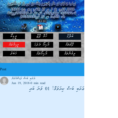
ހޯމް ޕޭޖް
ވީޑިއޯ
ބުލޮގް
ފޮތްތައް
އޯޑިއޯ މަދަހަ
މީޑިއާތައް
ޚަބަރު
ލިޔުންތައް
އޯޑިއޯތައް
Post
އަރަބި ބަސް ދަސްކުރުން
Jun 19, 2018
0 min read
ޢަރަބި ބަސް ކިޔަވަމާ! 01 ވަނަ ބައި