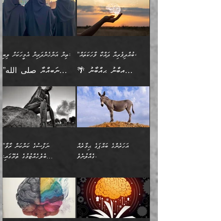
(354ހ) ވިދާޅުވިއެވެ:
ވިދާޅުވިއެވެ: ”މީހުން ފެނުމުން
އެމީހެއްގެ ބުއްދި އެމީހަކާ
ވިއްދައިގެން ޢިލްމު ހޯދަން
އަންހެނާއަށް ދިމާވެ ވަރުގަދަ
ނުކުޅެދުމަކުން އަދި އެ ޢިލްމު
"ދުނިޔެމަތީގައި މީހަކަށް
އަޅުކަމުގައި ހީވާގިވެ
އެކުގައިވާ މީހަކީ: އެމީހަކު
އުޅެ އަދި އެކަމުގައި
އިޙްސާސެއް އޭނާއަށް
ޙިފްޡުކޮށް
ލިބޭނެ ހެޔޮ ޞިފަތަކުން
މުރާލިވުން ޞައްޙަ ކަންކަމާއި
ވާހަކަދެއްކުމުގެ ކުރިން
ދެމިހުރުމެވެ. އެހެނީ ދުނިޔޭގެ
އާދެއެވެ. އަދި އެއާއެކު
އެންމެ ފުރަތަމަކަމަކީ
ޞައްޙަ ނުވާ ކަންކަން
އެމީހަކުގެ ފުށުން އެ ނިކުންނަ
ސަބަބުތަކުން އެއްވެސް
އެއަންހެނ
ބުއްދިވެރިކަމެވެ. އަދި އެއީ
ބަޔާންކުރުން: މީހަކު
އެއްޗެއް ފެންނަ މީހާއެވެ.
ސަބަބަކަށް ސާފުކޮށް
”ބުއްދިވެރިޔާ ދައްކާ ވާހަކަތައް،
ތިން އަންހެންދަރިން އެމީހަކަށް ލިބި:
ﷲ ތަޢާލާ އެކަލާނގެ
ރޭއަޅުކަންކުރާ ބަޔަކާއެކުގައި
ދެންފަހެ އެމީހަކުގެ ބުއްދި
ރަނގަޅަށް ވާޞިލުވެވޭހުށީ
🌴 އިބްނު ޙިއްބާނު
”ނަބިއްޔާ صلى الله
އަޅުތަކުންނަށް ދެއްވި އެންމެ
ރޭގަނޑު ހޭދަކޮށްފާނެއެވެ.
ބޭރު ފެންޑާގައި އޮންނަ
އެކަމުގައި ޢިލްމު ސާފުކޮށް
(354ހ) ވިދާޅުވިއެވެ:
عليه وسلم
ހެޔޮ ރަނގަޅު ކަންތަކުންވާ
ދެން އެމީހުން ރޭގަނޑުގެ ގިނަ
މީހަކީ: ވާހަކަތަކެއް ދައްކާފައި
ޚާލިޞްވެގެންނެވެ. އަދި
”ބުއްދިވެރިޔާ ދައްކާ
ޙަދީޘްކުރެއްވިކަމަށް
ކަމެކެވެ. އެހެންކަމުން އެއާ
ވަޤުތު ނަމާދުކޮށްފާނެއެވެ.
ދެން އޭގެ ފަހުން އެނިކުތް
ބުއްދިވެރިޔަކު ވެއްޖެއްޔާ
ވާހަކަތައް، ޞައްޙަކޮށް
ރިވާކުރެވެއެވެ: "ތިން
އިދިކޮޅު ޞިފައެއް
އަނެއްކޮޅުން މީނާގެ ޢާދައަކީ
އެއްޗެ
ނިންމާނޭކަމަކީ: އެމީހަކު
ސަލާމަތުންވާ ހަށިގަނޑެއް
އަންހެންދަރިން އެމީހަކަށް ލިބި:
ޤާއިމުކޮށްގެން ހުރި މީހަކާ
ސާޢަތެއްވަރު އިރުކޮޅެއް
ކުރާކަމަކާ
ސީދާވާހެން ސީދާވާނެއެވެ.
1-ދެން އެކުދިން
އެކުގައި އިށީންދެ އުޅެގެން
ރޭއަޅުކަންކުރުމެވެ. ދެން މީނާ
އަނެއްކޮޅުން ޖާހިލުމީހާ ދައްކާ
އަދަބުވެރިކުރުވާ 2-އަދި
ﷲ ދެއްވި ނިޢުމަތް
(އެމީހުންނާ އެކުގައި
އަހަރެންގެ ބައްޕަގެ ޙިމާރެއް
”ނަފްސުގެ ކަންކަން ރާވާ
ވާހަކަތައް، ބަލިވެފައިވާ
އެކުދިން ކައިވެނިކުރުވާ 3-
ގަޑުބަޑުކޮށް
ރޭކުރާއިރު) އެމީހުންނާ
ގެއްލުނެވެ.
ބެލެހެއްޓުމުގެ ތެރޭގައި:
ހަށިގަނޑެއް އެގޮތްމިގޮތްވާހެން
އަދި އެކުދިންނަށް ހެޔޮކޮށް
ހުތުރުނުކުރާހުއްޓެވެ...
އެއްގޮތްވެއެވެ. ނުވަތަ އެމީހުން
މަގުފުރެދިފައިވާ ބަޔަކުގެ ކިބައިގައިވާ
🌱 ޖަޢުފަރު ބްނު މުޙައްމަދު
އެމީހުންގެ މަގުފުރެދުމާއި
ފުށޫއަރާ އިދިކީލަވާނެއެވެ. އަދި
ހިތައިފިނަމަ ފަހެ އެމީހަކަށްވަނީ
މޮޅެތި ރިވެތި ކަންކަމަށް ބަލާ
ބުއްދިއާއި ވިސްނުންތެރިކަން
ރޯދަ ހިފާއިރު މީނާވެސް
(148ހ) ކިޔާދެއްވިއެވެ:
އެމޮޅެތި ކަންކަމާ ގުޅުމެއް
ވިސްނުން ދިގު ނުކުރުންވެއެވެ.
ބުއްދިވެރިޔާގެ ބަސްތައް އެއީ
ސުވަރުގެއެވެ." 📖 ސުނަނު
އިތުރުކޮށްދޭނެ ކަމަކީ: އޭނާފަދަ
އެމީހުންނާއެކު ރޯދަހިފައެވެ.
”އަހަރެންގެ ބައްޕަގެ ޙިމާރެއް
ނުވެއެވެ. އެހެނީ ނަފްސަކީ
ކިތަންމެ މަދު
އަބީ ދާވޫދު 📖 ފަހެ ތިބާގެ
(އެހެން ބުއްދިވެރިންނާ)
އެމީހުން
ގެއްލުނެވެ. ދެން ބައްޕަ
ވަޒަންހަމަވާ އެއްޗެއް ނޫނެވެ.
ބަސްތަކެއްވިޔަސް އޭގެ ޤަދަރު
އަންހެން ދަރިން
ގާތްވުމާއި، އެއާ އިދިކޮޅު އިދ
ވިދާޅުވިއެވެ: ”ﷲ ތަޢާލާ
ނަފްސު ކަންކަން